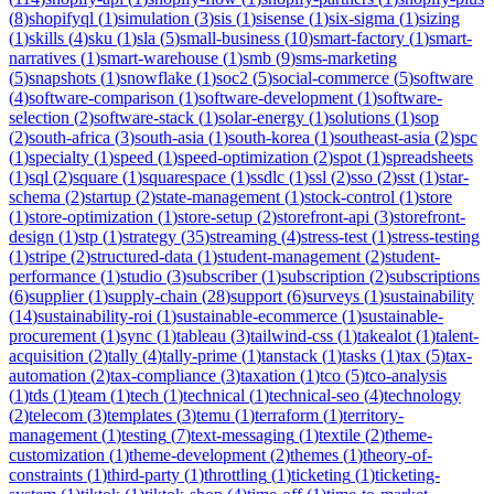
(
8
)
shopifyql
(
1
)
simulation
(
3
)
sis
(
1
)
sisense
(
1
)
six-sigma
(
1
)
sizing
(
1
)
skills
(
4
)
sku
(
1
)
sla
(
5
)
small-business
(
10
)
smart-factory
(
1
)
smart-
narratives
(
1
)
smart-warehouse
(
1
)
smb
(
9
)
sms-marketing
(
5
)
snapshots
(
1
)
snowflake
(
1
)
soc2
(
5
)
social-commerce
(
5
)
software
(
4
)
software-comparison
(
1
)
software-development
(
1
)
software-
selection
(
2
)
software-stack
(
1
)
solar-energy
(
1
)
solutions
(
1
)
sop
(
2
)
south-africa
(
3
)
south-asia
(
1
)
south-korea
(
1
)
southeast-asia
(
2
)
spc
(
1
)
specialty
(
1
)
speed
(
1
)
speed-optimization
(
2
)
spot
(
1
)
spreadsheets
(
1
)
sql
(
2
)
square
(
1
)
squarespace
(
1
)
ssdlc
(
1
)
ssl
(
2
)
sso
(
2
)
sst
(
1
)
star-
schema
(
2
)
startup
(
2
)
state-management
(
1
)
stock-control
(
1
)
store
(
1
)
store-optimization
(
1
)
store-setup
(
2
)
storefront-api
(
3
)
storefront-
design
(
1
)
stp
(
1
)
strategy
(
35
)
streaming
(
4
)
stress-test
(
1
)
stress-testing
(
1
)
stripe
(
2
)
structured-data
(
1
)
student-management
(
2
)
student-
performance
(
1
)
studio
(
3
)
subscriber
(
1
)
subscription
(
2
)
subscriptions
(
6
)
supplier
(
1
)
supply-chain
(
28
)
support
(
6
)
surveys
(
1
)
sustainability
(
14
)
sustainability-roi
(
1
)
sustainable-ecommerce
(
1
)
sustainable-
procurement
(
1
)
sync
(
1
)
tableau
(
3
)
tailwind-css
(
1
)
takealot
(
1
)
talent-
acquisition
(
2
)
tally
(
4
)
tally-prime
(
1
)
tanstack
(
1
)
tasks
(
1
)
tax
(
5
)
tax-
automation
(
2
)
tax-compliance
(
3
)
taxation
(
1
)
tco
(
5
)
tco-analysis
(
1
)
tds
(
1
)
team
(
1
)
tech
(
1
)
technical
(
1
)
technical-seo
(
4
)
technology
(
2
)
telecom
(
3
)
templates
(
3
)
temu
(
1
)
terraform
(
1
)
territory-
management
(
1
)
testing
(
7
)
text-messaging
(
1
)
textile
(
2
)
theme-
customization
(
1
)
theme-development
(
2
)
themes
(
1
)
theory-of-
constraints
(
1
)
third-party
(
1
)
throttling
(
1
)
ticketing
(
1
)
ticketing-