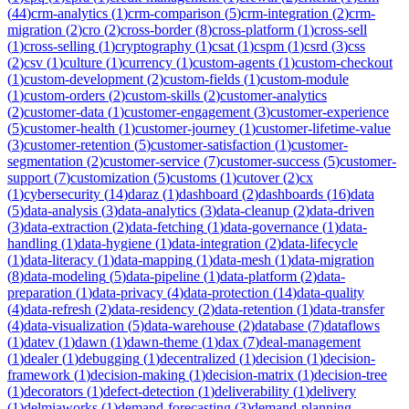
(
44
)
crm-analytics
(
1
)
crm-comparison
(
5
)
crm-integration
(
2
)
crm-
migration
(
2
)
cro
(
2
)
cross-border
(
8
)
cross-platform
(
1
)
cross-sell
(
1
)
cross-selling
(
1
)
cryptography
(
1
)
csat
(
1
)
cspm
(
1
)
csrd
(
3
)
css
(
2
)
csv
(
1
)
culture
(
1
)
currency
(
1
)
custom-agents
(
1
)
custom-checkout
(
1
)
custom-development
(
2
)
custom-fields
(
1
)
custom-module
(
1
)
custom-orders
(
2
)
custom-skills
(
2
)
customer-analytics
(
2
)
customer-data
(
1
)
customer-engagement
(
3
)
customer-experience
(
5
)
customer-health
(
1
)
customer-journey
(
1
)
customer-lifetime-value
(
3
)
customer-retention
(
5
)
customer-satisfaction
(
1
)
customer-
segmentation
(
2
)
customer-service
(
7
)
customer-success
(
5
)
customer-
support
(
7
)
customization
(
5
)
customs
(
1
)
cutover
(
2
)
cx
(
1
)
cybersecurity
(
14
)
daraz
(
1
)
dashboard
(
2
)
dashboards
(
16
)
data
(
5
)
data-analysis
(
3
)
data-analytics
(
3
)
data-cleanup
(
2
)
data-driven
(
3
)
data-extraction
(
2
)
data-fetching
(
1
)
data-governance
(
1
)
data-
handling
(
1
)
data-hygiene
(
1
)
data-integration
(
2
)
data-lifecycle
(
1
)
data-literacy
(
1
)
data-mapping
(
1
)
data-mesh
(
1
)
data-migration
(
8
)
data-modeling
(
5
)
data-pipeline
(
1
)
data-platform
(
2
)
data-
preparation
(
1
)
data-privacy
(
4
)
data-protection
(
14
)
data-quality
(
4
)
data-refresh
(
2
)
data-residency
(
2
)
data-retention
(
1
)
data-transfer
(
4
)
data-visualization
(
5
)
data-warehouse
(
2
)
database
(
7
)
dataflows
(
1
)
datev
(
1
)
dawn
(
1
)
dawn-theme
(
1
)
dax
(
7
)
deal-management
(
1
)
dealer
(
1
)
debugging
(
1
)
decentralized
(
1
)
decision
(
1
)
decision-
framework
(
1
)
decision-making
(
1
)
decision-matrix
(
1
)
decision-tree
(
1
)
decorators
(
1
)
defect-detection
(
1
)
deliverability
(
1
)
delivery
(
1
)
delmiaworks
(
1
)
demand-forecasting
(
3
)
demand-planning