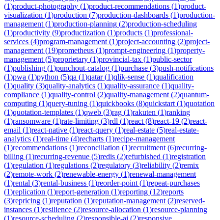
(
1
)
product-photography
(
1
)
product-recommendations
(
1
)
product-
visualization
(
1
)
production
(
7
)
production-dashboards
(
1
)
production-
management
(
1
)
production-planning
(
2
)
production-scheduling
(
1
)
productivity
(
9
)
productization
(
1
)
products
(
1
)
professional-
services
(
4
)
program-management
(
1
)
project-accounting
(
2
)
project-
management
(
19
)
prometheus
(
1
)
prompt-engineering
(
1
)
property-
management
(
5
)
proprietary
(
1
)
provincial-tax
(
1
)
public-sector
(
1
)
publishing
(
1
)
punchout-catalog
(
1
)
purchase
(
3
)
push-notifications
(
1
)
pwa
(
1
)
python
(
5
)
qa
(
1
)
qatar
(
1
)
qlik-sense
(
1
)
qualification
(
1
)
quality
(
3
)
quality-analytics
(
1
)
quality-assurance
(
1
)
quality-
compliance
(
1
)
quality-control
(
2
)
quality-management
(
2
)
quantum-
computing
(
1
)
query-tuning
(
1
)
quickbooks
(
8
)
quickstart
(
1
)
quotation
(
1
)
quotation-templates
(
1
)
qweb
(
3
)
rag
(
1
)
rakuten
(
1
)
ranking
(
1
)
ransomware
(
1
)
rate-limiting
(
3
)
rdl
(
1
)
react
(
8
)
react-19
(
2
)
react-
email
(
1
)
react-native
(
1
)
react-query
(
1
)
real-estate
(
5
)
real-estate-
analytics
(
1
)
real-time
(
4
)
recharts
(
1
)
recipe-management
(
1
)
recommendations
(
1
)
reconciliation
(
1
)
recruitment
(
6
)
recurring-
billing
(
1
)
recurring-revenue
(
5
)
redis
(
2
)
refurbished
(
1
)
registration
(
1
)
regulation
(
1
)
regulations
(
2
)
regulatory
(
3
)
reliability
(
2
)
remix
(
2
)
remote-work
(
2
)
renewable-energy
(
1
)
renewal-management
(
1
)
rental
(
3
)
rental-business
(
1
)
reorder-point
(
1
)
repeat-purchases
(
1
)
replication
(
1
)
report-generation
(
1
)
reporting
(
12
)
reports
(
3
)
repricing
(
1
)
reputation
(
1
)
reputation-management
(
2
)
reserved-
instances
(
1
)
resilience
(
2
)
resource-allocation
(
1
)
resource-planning
(
1
)
resource-scheduling
(
2
)
responsible-ai
(
2
)
responsive