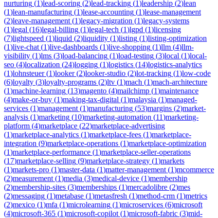
nurturing
(
1
)
lead-scoring
(
2
)
lead-tracking
(
1
)
leadership
(
2
)
lean
(
1
)
lean-manufacturing
(
1
)
lease-accounting
(
1
)
lease-management
(
2
)
leave-management
(
1
)
legacy-migration
(
1
)
legacy-systems
(
1
)
legal
(
16
)
legal-billing
(
1
)
legal-tech
(
1
)
lgpd
(
1
)
licensing
(
7
)
lightspeed
(
1
)
liquid
(
2
)
liquidity
(
1
)
listing
(
1
)
listing-optimization
(
1
)
live-chat
(
1
)
live-dashboards
(
1
)
live-shopping
(
1
)
llm
(
4
)
llm-
visibility
(
1
)
lms
(
3
)
load-balancing
(
1
)
load-testing
(
3
)
local
(
1
)
local-
seo
(
4
)
localization
(
24
)
logging
(
1
)
logistics
(
14
)
logistics-analytics
(
1
)
lohnsteuer
(
1
)
looker
(
2
)
looker-studio
(
2
)
lot-tracking
(
1
)
low-code
(
6
)
loyalty
(
3
)
loyalty-programs
(
2
)
ltv
(
1
)
mach
(
1
)
mach-architecture
(
1
)
machine-learning
(
13
)
magento
(
4
)
mailchimp
(
1
)
maintenance
(
4
)
make-or-buy
(
1
)
making-tax-digital
(
1
)
malaysia
(
1
)
managed-
services
(
1
)
management
(
1
)
manufacturing
(
53
)
margins
(
2
)
market-
analysis
(
1
)
marketing
(
10
)
marketing-automation
(
11
)
marketing-
platform
(
4
)
marketplace
(
22
)
marketplace-advertising
(
1
)
marketplace-analytics
(
1
)
marketplace-fees
(
1
)
marketplace-
integration
(
9
)
marketplace-operations
(
1
)
marketplace-optimization
(
1
)
marketplace-performance
(
1
)
marketplace-seller-operations
(
17
)
marketplace-selling
(
9
)
marketplace-strategy
(
1
)
markets
(
1
)
markets-pro
(
1
)
master-data
(
1
)
matter-management
(
1
)
mcommerce
(
2
)
measurement
(
1
)
media
(
3
)
medical-device
(
1
)
membership
(
2
)
membership-sites
(
3
)
memberships
(
1
)
mercadolibre
(
2
)
mes
(
2
)
messaging
(
1
)
metabase
(
1
)
metasfresh
(
1
)
method-crm
(
1
)
metrics
(
2
)
mexico
(
1
)
mfa
(
1
)
microlearning
(
1
)
microservices
(
6
)
microsoft
(
4
)
microsoft-365
(
1
)
microsoft-copilot
(
1
)
microsoft-fabric
(
3
)
mid-