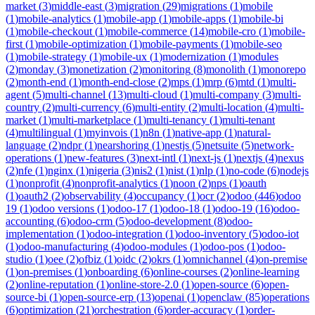
market
(
3
)
middle-east
(
3
)
migration
(
29
)
migrations
(
1
)
mobile
(
1
)
mobile-analytics
(
1
)
mobile-app
(
1
)
mobile-apps
(
1
)
mobile-bi
(
1
)
mobile-checkout
(
1
)
mobile-commerce
(
14
)
mobile-cro
(
1
)
mobile-
first
(
1
)
mobile-optimization
(
1
)
mobile-payments
(
1
)
mobile-seo
(
1
)
mobile-strategy
(
1
)
mobile-ux
(
1
)
modernization
(
1
)
modules
(
2
)
monday
(
3
)
monetization
(
2
)
monitoring
(
8
)
monolith
(
1
)
monorepo
(
2
)
month-end
(
1
)
month-end-close
(
2
)
mps
(
1
)
mrp
(
6
)
mtd
(
1
)
multi-
agent
(
5
)
multi-channel
(
13
)
multi-cloud
(
1
)
multi-company
(
3
)
multi-
country
(
2
)
multi-currency
(
6
)
multi-entity
(
2
)
multi-location
(
4
)
multi-
market
(
1
)
multi-marketplace
(
1
)
multi-tenancy
(
1
)
multi-tenant
(
4
)
multilingual
(
1
)
myinvois
(
1
)
n8n
(
1
)
native-app
(
1
)
natural-
language
(
2
)
ndpr
(
1
)
nearshoring
(
1
)
nestjs
(
5
)
netsuite
(
5
)
network-
operations
(
1
)
new-features
(
3
)
next-intl
(
1
)
next-js
(
1
)
nextjs
(
4
)
nexus
(
2
)
nfe
(
1
)
nginx
(
1
)
nigeria
(
3
)
nis2
(
1
)
nist
(
1
)
nlp
(
1
)
no-code
(
6
)
nodejs
(
1
)
nonprofit
(
4
)
nonprofit-analytics
(
1
)
noon
(
2
)
nps
(
1
)
oauth
(
1
)
oauth2
(
2
)
observability
(
4
)
occupancy
(
1
)
ocr
(
2
)
odoo
(
446
)
odoo
19
(
1
)
odoo versions
(
1
)
odoo-17
(
1
)
odoo-18
(
1
)
odoo-19
(
16
)
odoo-
accounting
(
6
)
odoo-crm
(
5
)
odoo-development
(
8
)
odoo-
implementation
(
1
)
odoo-integration
(
1
)
odoo-inventory
(
5
)
odoo-iot
(
1
)
odoo-manufacturing
(
4
)
odoo-modules
(
1
)
odoo-pos
(
1
)
odoo-
studio
(
1
)
oee
(
2
)
ofbiz
(
1
)
oidc
(
2
)
okrs
(
1
)
omnichannel
(
4
)
on-premise
(
1
)
on-premises
(
1
)
onboarding
(
6
)
online-courses
(
2
)
online-learning
(
2
)
online-reputation
(
1
)
online-store-2.0
(
1
)
open-source
(
6
)
open-
source-bi
(
1
)
open-source-erp
(
13
)
openai
(
1
)
openclaw
(
85
)
operations
(
6
)
optimization
(
21
)
orchestration
(
6
)
order-accuracy
(
1
)
order-