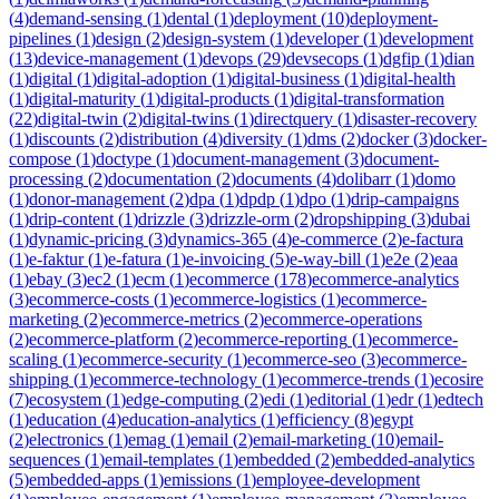
(
4
)
demand-sensing
(
1
)
dental
(
1
)
deployment
(
10
)
deployment-
pipelines
(
1
)
design
(
2
)
design-system
(
1
)
developer
(
1
)
development
(
13
)
device-management
(
1
)
devops
(
29
)
devsecops
(
1
)
dgfip
(
1
)
dian
(
1
)
digital
(
1
)
digital-adoption
(
1
)
digital-business
(
1
)
digital-health
(
1
)
digital-maturity
(
1
)
digital-products
(
1
)
digital-transformation
(
22
)
digital-twin
(
2
)
digital-twins
(
1
)
directquery
(
1
)
disaster-recovery
(
1
)
discounts
(
2
)
distribution
(
4
)
diversity
(
1
)
dms
(
2
)
docker
(
3
)
docker-
compose
(
1
)
doctype
(
1
)
document-management
(
3
)
document-
processing
(
2
)
documentation
(
2
)
documents
(
4
)
dolibarr
(
1
)
domo
(
1
)
donor-management
(
2
)
dpa
(
1
)
dpdp
(
1
)
dpo
(
1
)
drip-campaigns
(
1
)
drip-content
(
1
)
drizzle
(
3
)
drizzle-orm
(
2
)
dropshipping
(
3
)
dubai
(
1
)
dynamic-pricing
(
3
)
dynamics-365
(
4
)
e-commerce
(
2
)
e-factura
(
1
)
e-faktur
(
1
)
e-fatura
(
1
)
e-invoicing
(
5
)
e-way-bill
(
1
)
e2e
(
2
)
eaa
(
1
)
ebay
(
3
)
ec2
(
1
)
ecm
(
1
)
ecommerce
(
178
)
ecommerce-analytics
(
3
)
ecommerce-costs
(
1
)
ecommerce-logistics
(
1
)
ecommerce-
marketing
(
2
)
ecommerce-metrics
(
2
)
ecommerce-operations
(
2
)
ecommerce-platform
(
2
)
ecommerce-reporting
(
1
)
ecommerce-
scaling
(
1
)
ecommerce-security
(
1
)
ecommerce-seo
(
3
)
ecommerce-
shipping
(
1
)
ecommerce-technology
(
1
)
ecommerce-trends
(
1
)
ecosire
(
7
)
ecosystem
(
1
)
edge-computing
(
2
)
edi
(
1
)
editorial
(
1
)
edr
(
1
)
edtech
(
1
)
education
(
4
)
education-analytics
(
1
)
efficiency
(
8
)
egypt
(
2
)
electronics
(
1
)
emag
(
1
)
email
(
2
)
email-marketing
(
10
)
email-
sequences
(
1
)
email-templates
(
1
)
embedded
(
2
)
embedded-analytics
(
5
)
embedded-apps
(
1
)
emissions
(
1
)
employee-development