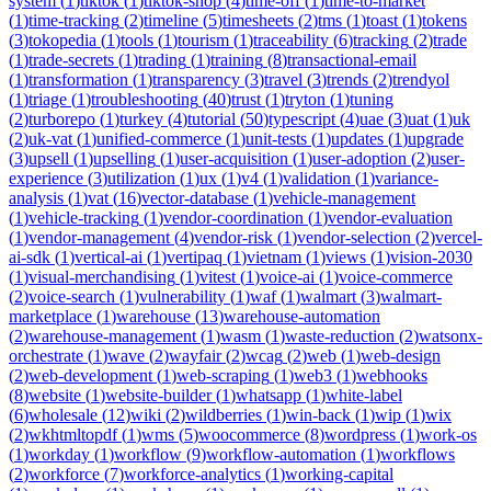
system
(
1
)
tiktok
(
1
)
tiktok-shop
(
4
)
time-off
(
1
)
time-to-market
(
1
)
time-tracking
(
2
)
timeline
(
5
)
timesheets
(
2
)
tms
(
1
)
toast
(
1
)
tokens
(
3
)
tokopedia
(
1
)
tools
(
1
)
tourism
(
1
)
traceability
(
6
)
tracking
(
2
)
trade
(
1
)
trade-secrets
(
1
)
trading
(
1
)
training
(
8
)
transactional-email
(
1
)
transformation
(
1
)
transparency
(
3
)
travel
(
3
)
trends
(
2
)
trendyol
(
1
)
triage
(
1
)
troubleshooting
(
40
)
trust
(
1
)
tryton
(
1
)
tuning
(
2
)
turborepo
(
1
)
turkey
(
4
)
tutorial
(
50
)
typescript
(
4
)
uae
(
3
)
uat
(
1
)
uk
(
2
)
uk-vat
(
1
)
unified-commerce
(
1
)
unit-tests
(
1
)
updates
(
1
)
upgrade
(
3
)
upsell
(
1
)
upselling
(
1
)
user-acquisition
(
1
)
user-adoption
(
2
)
user-
experience
(
3
)
utilization
(
1
)
ux
(
1
)
v4
(
1
)
validation
(
1
)
variance-
analysis
(
1
)
vat
(
16
)
vector-database
(
1
)
vehicle-management
(
1
)
vehicle-tracking
(
1
)
vendor-coordination
(
1
)
vendor-evaluation
(
1
)
vendor-management
(
4
)
vendor-risk
(
1
)
vendor-selection
(
2
)
vercel-
ai-sdk
(
1
)
vertical-ai
(
1
)
vertipaq
(
1
)
vietnam
(
1
)
views
(
1
)
vision-2030
(
1
)
visual-merchandising
(
1
)
vitest
(
1
)
voice-ai
(
1
)
voice-commerce
(
2
)
voice-search
(
1
)
vulnerability
(
1
)
waf
(
1
)
walmart
(
3
)
walmart-
marketplace
(
1
)
warehouse
(
13
)
warehouse-automation
(
2
)
warehouse-management
(
1
)
wasm
(
1
)
waste-reduction
(
2
)
watsonx-
orchestrate
(
1
)
wave
(
2
)
wayfair
(
2
)
wcag
(
2
)
web
(
1
)
web-design
(
2
)
web-development
(
1
)
web-scraping
(
1
)
web3
(
1
)
webhooks
(
8
)
website
(
1
)
website-builder
(
1
)
whatsapp
(
1
)
white-label
(
6
)
wholesale
(
12
)
wiki
(
2
)
wildberries
(
1
)
win-back
(
1
)
wip
(
1
)
wix
(
2
)
wkhtmltopdf
(
1
)
wms
(
5
)
woocommerce
(
8
)
wordpress
(
1
)
work-os
(
1
)
workday
(
1
)
workflow
(
9
)
workflow-automation
(
1
)
workflows
(
2
)
workforce
(
7
)
workforce-analytics
(
1
)
working-capital