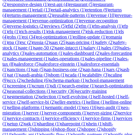
(
2
)
responsive-design
(
1
)
rest-api
(
4
)
restaurant
(
5
)
restaurant-
management
(
1
)
retail
(
13
)
retail-analytics
(
1
)
retention
(
9
)
returns
(
4
)
returns-management
(
2
)
reusable-patterns
(
1
)
revenue
(
10
)
revenue-
management
(
1
)
revenue-optimization
(
1
)
revenue-recognition
(
5
)
reverse-logistics
(
2
)
reviews
(
5
)
rfid
(
2
)
rfm
(
1
)
rfm-analysis
(
1
)
rfp
(
1
)
rfq
(
1
)
rich-results
(
1
)
risk-management
(
7
)
risk-reduction
(
1
)
rls
(
4
)
rohs
(
1
)
roi
(
34
)
roi-optimization
(
1
)
rolling-update
(
1
)
romania
(
1
)
rpa
(
3
)
rsc
(
2
)
russia
(
2
)
saas
(
25
)
saas-pricing
(
1
)
safety
(
2
)
safety-
stock
(
1
)
sage
(
1
)
sage-50
(
2
)
sage-intacct
(
1
)
salary
(
1
)
sales
(
19
)
sales-
analytics
(
3
)
sales-automation
(
1
)
sales-dashboard
(
2
)
sales-forecasting
(
1
)
sales-management
(
1
)
sales-operations
(
1
)
sales-pipeline
(
1
)
sales-
tax
(
8
)
salesforce
(
5
)
salesforce-einstein
(
1
)
salesforce-essentials
(
1
)
sanctions
(
1
)
sap
(
5
)
sap-business-one
(
2
)
sap-hana
(
1
)
sars
(
2
)
sasb
(
1
)
sat
(
1
)
saudi-arabia
(
3
)
sbom
(
1
)
scada
(
1
)
scalability
(
3
)
scaling
(
9
)
sccs
(
2
)
scheduling
(
6
)
schema-markup
(
1
)
school-management
(
1
)
screening
(
1
)
scrum
(
1
)
sdi
(
1
)
search-engine
(
1
)
search-optimization
(
2
)
seasonal-collections
(
1
)
security
(
36
)
security-training
(
1
)
segmentation
(
2
)
selection
(
1
)
self-evolving
(
1
)
self-hosted
(
1
)
self-
service
(
2
)
self-service-bi
(
2
)
seller-metrics
(
1
)
selling
(
1
)
selling-online
(
1
)
selling-platforms
(
1
)
semantic-model
(
1
)
seo
(
16
)
seo-audit
(
1
)
seo-
migration
(
1
)
server
(
1
)
server-components
(
1
)
server-sizing
(
2
)
service
(
1
)
service-contracts
(
1
)
service-efficiency
(
1
)
service-firms
(
1
)
services
(
1
)
setup
(
2
)
sgk
(
1
)
sharding
(
1
)
sharepoint
(
1
)
shein
(
1
)
shift-
management
(
3
)
shipping
(
4
)
shop-floor
(
2
)
shopee
(
2
)
shopify
(
114
)
shopify-api
(
1
)
shopify-flow
(
1
)
shopify-partners
(
1
)
shopify-plus