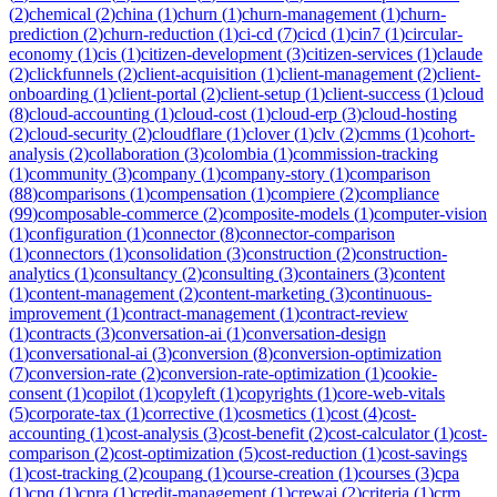
(
2
)
chemical
(
2
)
china
(
1
)
churn
(
1
)
churn-management
(
1
)
churn-
prediction
(
2
)
churn-reduction
(
1
)
ci-cd
(
7
)
cicd
(
1
)
cin7
(
1
)
circular-
economy
(
1
)
cis
(
1
)
citizen-development
(
3
)
citizen-services
(
1
)
claude
(
2
)
clickfunnels
(
2
)
client-acquisition
(
1
)
client-management
(
2
)
client-
onboarding
(
1
)
client-portal
(
2
)
client-setup
(
1
)
client-success
(
1
)
cloud
(
8
)
cloud-accounting
(
1
)
cloud-cost
(
1
)
cloud-erp
(
3
)
cloud-hosting
(
2
)
cloud-security
(
2
)
cloudflare
(
1
)
clover
(
1
)
clv
(
2
)
cmms
(
1
)
cohort-
analysis
(
2
)
collaboration
(
3
)
colombia
(
1
)
commission-tracking
(
1
)
community
(
3
)
company
(
1
)
company-story
(
1
)
comparison
(
88
)
comparisons
(
1
)
compensation
(
1
)
compiere
(
2
)
compliance
(
99
)
composable-commerce
(
2
)
composite-models
(
1
)
computer-vision
(
1
)
configuration
(
1
)
connector
(
8
)
connector-comparison
(
1
)
connectors
(
1
)
consolidation
(
3
)
construction
(
2
)
construction-
analytics
(
1
)
consultancy
(
2
)
consulting
(
3
)
containers
(
3
)
content
(
1
)
content-management
(
2
)
content-marketing
(
3
)
continuous-
improvement
(
1
)
contract-management
(
1
)
contract-review
(
1
)
contracts
(
3
)
conversation-ai
(
1
)
conversation-design
(
1
)
conversational-ai
(
3
)
conversion
(
8
)
conversion-optimization
(
7
)
conversion-rate
(
2
)
conversion-rate-optimization
(
1
)
cookie-
consent
(
1
)
copilot
(
1
)
copyleft
(
1
)
copyrights
(
1
)
core-web-vitals
(
5
)
corporate-tax
(
1
)
corrective
(
1
)
cosmetics
(
1
)
cost
(
4
)
cost-
accounting
(
1
)
cost-analysis
(
3
)
cost-benefit
(
2
)
cost-calculator
(
1
)
cost-
comparison
(
2
)
cost-optimization
(
5
)
cost-reduction
(
1
)
cost-savings
(
1
)
cost-tracking
(
2
)
coupang
(
1
)
course-creation
(
1
)
courses
(
3
)
cpa
(
1
)
cpq
(
1
)
cpra
(
1
)
credit-management
(
1
)
crewai
(
2
)
criteria
(
1
)
crm