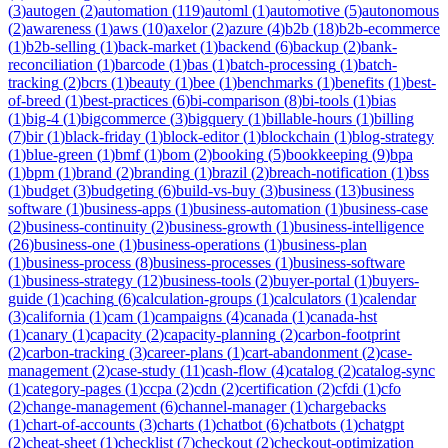
(
3
)
autogen
(
2
)
automation
(
119
)
automl
(
1
)
automotive
(
5
)
autonomous
(
2
)
awareness
(
1
)
aws
(
10
)
axelor
(
2
)
azure
(
4
)
b2b
(
18
)
b2b-ecommerce
(
1
)
b2b-selling
(
1
)
back-market
(
1
)
backend
(
6
)
backup
(
2
)
bank-
reconciliation
(
1
)
barcode
(
1
)
bas
(
1
)
batch-processing
(
1
)
batch-
tracking
(
2
)
bcrs
(
1
)
beauty
(
1
)
bee
(
1
)
benchmarks
(
1
)
benefits
(
1
)
best-
of-breed
(
1
)
best-practices
(
6
)
bi-comparison
(
8
)
bi-tools
(
1
)
bias
(
1
)
big-4
(
1
)
bigcommerce
(
3
)
bigquery
(
1
)
billable-hours
(
1
)
billing
(
7
)
bir
(
1
)
black-friday
(
1
)
block-editor
(
1
)
blockchain
(
1
)
blog-strategy
(
1
)
blue-green
(
1
)
bmf
(
1
)
bom
(
2
)
booking
(
5
)
bookkeeping
(
9
)
bpa
(
1
)
bpm
(
1
)
brand
(
2
)
branding
(
1
)
brazil
(
2
)
breach-notification
(
1
)
bss
(
1
)
budget
(
3
)
budgeting
(
6
)
build-vs-buy
(
3
)
business
(
13
)
business
software
(
1
)
business-apps
(
1
)
business-automation
(
1
)
business-case
(
2
)
business-continuity
(
2
)
business-growth
(
1
)
business-intelligence
(
26
)
business-one
(
1
)
business-operations
(
1
)
business-plan
(
1
)
business-process
(
8
)
business-processes
(
1
)
business-software
(
1
)
business-strategy
(
12
)
business-tools
(
2
)
buyer-portal
(
1
)
buyers-
guide
(
1
)
caching
(
6
)
calculation-groups
(
1
)
calculators
(
1
)
calendar
(
3
)
california
(
1
)
cam
(
1
)
campaigns
(
4
)
canada
(
1
)
canada-hst
(
1
)
canary
(
1
)
capacity
(
2
)
capacity-planning
(
2
)
carbon-footprint
(
2
)
carbon-tracking
(
3
)
career-plans
(
1
)
cart-abandonment
(
2
)
case-
management
(
2
)
case-study
(
11
)
cash-flow
(
4
)
catalog
(
2
)
catalog-sync
(
1
)
category-pages
(
1
)
ccpa
(
2
)
cdn
(
2
)
certification
(
2
)
cfdi
(
1
)
cfo
(
2
)
change-management
(
6
)
channel-manager
(
1
)
chargebacks
(
1
)
chart-of-accounts
(
3
)
charts
(
1
)
chatbot
(
6
)
chatbots
(
1
)
chatgpt
(
2
)
cheat-sheet
(
1
)
checklist
(
7
)
checkout
(
2
)
checkout-optimization