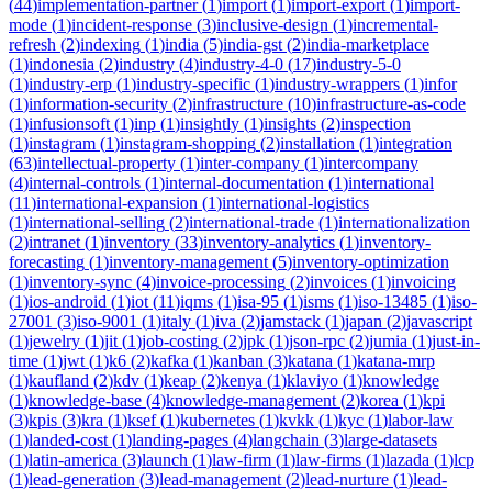
(
44
)
implementation-partner
(
1
)
import
(
1
)
import-export
(
1
)
import-
mode
(
1
)
incident-response
(
3
)
inclusive-design
(
1
)
incremental-
refresh
(
2
)
indexing
(
1
)
india
(
5
)
india-gst
(
2
)
india-marketplace
(
1
)
indonesia
(
2
)
industry
(
4
)
industry-4-0
(
17
)
industry-5-0
(
1
)
industry-erp
(
1
)
industry-specific
(
1
)
industry-wrappers
(
1
)
infor
(
1
)
information-security
(
2
)
infrastructure
(
10
)
infrastructure-as-code
(
1
)
infusionsoft
(
1
)
inp
(
1
)
insightly
(
1
)
insights
(
2
)
inspection
(
1
)
instagram
(
1
)
instagram-shopping
(
2
)
installation
(
1
)
integration
(
63
)
intellectual-property
(
1
)
inter-company
(
1
)
intercompany
(
4
)
internal-controls
(
1
)
internal-documentation
(
1
)
international
(
11
)
international-expansion
(
1
)
international-logistics
(
1
)
international-selling
(
2
)
international-trade
(
1
)
internationalization
(
2
)
intranet
(
1
)
inventory
(
33
)
inventory-analytics
(
1
)
inventory-
forecasting
(
1
)
inventory-management
(
5
)
inventory-optimization
(
1
)
inventory-sync
(
4
)
invoice-processing
(
2
)
invoices
(
1
)
invoicing
(
1
)
ios-android
(
1
)
iot
(
11
)
iqms
(
1
)
isa-95
(
1
)
isms
(
1
)
iso-13485
(
1
)
iso-
27001
(
3
)
iso-9001
(
1
)
italy
(
1
)
iva
(
2
)
jamstack
(
1
)
japan
(
2
)
javascript
(
1
)
jewelry
(
1
)
jit
(
1
)
job-costing
(
2
)
jpk
(
1
)
json-rpc
(
2
)
jumia
(
1
)
just-in-
time
(
1
)
jwt
(
1
)
k6
(
2
)
kafka
(
1
)
kanban
(
3
)
katana
(
1
)
katana-mrp
(
1
)
kaufland
(
2
)
kdv
(
1
)
keap
(
2
)
kenya
(
1
)
klaviyo
(
1
)
knowledge
(
1
)
knowledge-base
(
4
)
knowledge-management
(
2
)
korea
(
1
)
kpi
(
3
)
kpis
(
3
)
kra
(
1
)
ksef
(
1
)
kubernetes
(
1
)
kvkk
(
1
)
kyc
(
1
)
labor-law
(
1
)
landed-cost
(
1
)
landing-pages
(
4
)
langchain
(
3
)
large-datasets
(
1
)
latin-america
(
3
)
launch
(
1
)
law-firm
(
1
)
law-firms
(
1
)
lazada
(
1
)
lcp
(
1
)
lead-generation
(
3
)
lead-management
(
2
)
lead-nurture
(
1
)
lead-