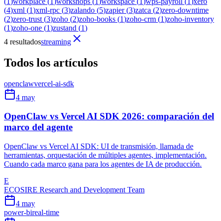
(
1
)
workplace
(
1
)
workshops
(
1
)
workspace
(
1
)
wps-payroll
(
1
)
xero
(
4
)
xml
(
1
)
xml-rpc
(
3
)
zalando
(
5
)
zapier
(
3
)
zatca
(
2
)
zero-downtime
(
2
)
zero-trust
(
3
)
zoho
(
2
)
zoho-books
(
1
)
zoho-crm
(
1
)
zoho-inventory
(
1
)
zoho-one
(
1
)
zustand
(
1
)
4 resultados
streaming
Todos los artículos
openclaw
vercel-ai-sdk
4 may
OpenClaw vs Vercel AI SDK 2026: comparación del
marco del agente
OpenClaw vs Vercel AI SDK: UI de transmisión, llamada de
herramientas, orquestación de múltiples agentes, implementación.
Cuando cada marco gana para los agentes de IA de producción.
E
ECOSIRE Research and Development Team
4 may
power-bi
real-time