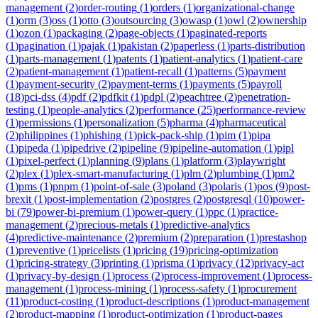
management
(
2
)
order-routing
(
1
)
orders
(
1
)
organizational-change
(
1
)
orm
(
3
)
oss
(
1
)
otto
(
3
)
outsourcing
(
3
)
owasp
(
1
)
owl
(
2
)
ownership
(
1
)
ozon
(
1
)
packaging
(
2
)
page-objects
(
1
)
paginated-reports
(
1
)
pagination
(
1
)
pajak
(
1
)
pakistan
(
2
)
paperless
(
1
)
parts-distribution
(
1
)
parts-management
(
1
)
patents
(
1
)
patient-analytics
(
1
)
patient-care
(
2
)
patient-management
(
1
)
patient-recall
(
1
)
patterns
(
5
)
payment
(
1
)
payment-security
(
2
)
payment-terms
(
1
)
payments
(
5
)
payroll
(
18
)
pci-dss
(
4
)
pdf
(
2
)
pdfkit
(
1
)
pdpl
(
2
)
peachtree
(
2
)
penetration-
testing
(
1
)
people-analytics
(
2
)
performance
(
25
)
performance-review
(
1
)
permissions
(
1
)
personalization
(
5
)
pharma
(
4
)
pharmaceutical
(
2
)
philippines
(
1
)
phishing
(
1
)
pick-pack-ship
(
1
)
pim
(
1
)
pipa
(
1
)
pipeda
(
1
)
pipedrive
(
2
)
pipeline
(
9
)
pipeline-automation
(
1
)
pipl
(
1
)
pixel-perfect
(
1
)
planning
(
9
)
plans
(
1
)
platform
(
3
)
playwright
(
2
)
plex
(
1
)
plex-smart-manufacturing
(
1
)
plm
(
2
)
plumbing
(
1
)
pm2
(
1
)
pms
(
1
)
pnpm
(
1
)
point-of-sale
(
3
)
poland
(
3
)
polaris
(
1
)
pos
(
9
)
post-
brexit
(
1
)
post-implementation
(
2
)
postgres
(
2
)
postgresql
(
10
)
power-
bi
(
79
)
power-bi-premium
(
1
)
power-query
(
1
)
ppc
(
1
)
practice-
management
(
2
)
precious-metals
(
1
)
predictive-analytics
(
4
)
predictive-maintenance
(
2
)
premium
(
2
)
preparation
(
1
)
prestashop
(
1
)
preventive
(
1
)
pricelists
(
1
)
pricing
(
19
)
pricing-optimization
(
1
)
pricing-strategy
(
3
)
printing
(
1
)
prisma
(
1
)
privacy
(
12
)
privacy-act
(
1
)
privacy-by-design
(
1
)
process
(
2
)
process-improvement
(
1
)
process-
management
(
1
)
process-mining
(
1
)
process-safety
(
1
)
procurement
(
11
)
product-costing
(
1
)
product-descriptions
(
1
)
product-management
(
2
)
product-mapping
(
1
)
product-optimization
(
1
)
product-pages