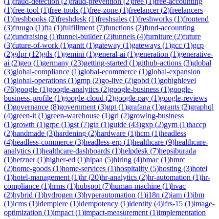
(
1
)
fraud-detection
(
2
)
fraud-prevention
(
2
)
free
(
1
)
free-accounting
(
1
)
free-tool
(
1
)
free-tools
(
1
)
free-zone
(
1
)
freelancer
(
2
)
freelancers
(
1
)
freshbooks
(
2
)
freshdesk
(
1
)
freshsales
(
1
)
freshworks
(
1
)
frontend
(
3
)
fruugo
(
1
)
fta
(
1
)
fulfillment
(
7
)
functions
(
2
)
fund-accounting
(
2
)
fundraising
(
1
)
funnel-builder
(
2
)
funnels
(
4
)
furniture
(
2
)
future
(
3
)
future-of-work
(
1
)
gantt
(
1
)
gateway
(
1
)
gateways
(
1
)
gcc
(
1
)
gcp
(
2
)
gdpr
(
12
)
gds
(
1
)
gemini
(
1
)
general-ai
(
1
)
generation
(
1
)
generative-
ai
(
2
)
geo
(
1
)
germany
(
23
)
getting-started
(
1
)
github-actions
(
3
)
global
(
3
)
global-compliance
(
1
)
global-ecommerce
(
1
)
global-expansion
(
1
)
global-operations
(
1
)
gmp
(
2
)
go-live
(
2
)
gobd
(
1
)
gohighlevel
(
76
)
google
(
1
)
google-analytics
(
2
)
google-business
(
1
)
google-
business-profile
(
1
)
google-cloud
(
2
)
google-pay
(
1
)
google-reviews
(
1
)
governance
(
8
)
government
(
3
)
gpt
(
1
)
grafana
(
1
)
grants
(
2
)
graphql
(
4
)
green-it
(
1
)
green-warehouse
(
1
)
gri
(
2
)
growing-business
(
1
)
growth
(
1
)
grpc
(
1
)
gst
(
7
)
gta
(
1
)
guide
(
43
)
gxp
(
2
)
gym
(
1
)
haccp
(
2
)
handmade
(
3
)
hardening
(
2
)
hardware
(
1
)
hcm
(
1
)
headless
(
4
)
headless-commerce
(
3
)
headless-erp
(
1
)
healthcare
(
9
)
healthcare-
analytics
(
1
)
healthcare-dashboards
(
1
)
helpdesk
(
7
)
hepsiburada
(
1
)
hetzner
(
1
)
higher-ed
(
1
)
hipaa
(
5
)
hiring
(
4
)
hmac
(
1
)
hmrc
(
2
)
home-goods
(
1
)
home-services
(
1
)
hospitality
(
5
)
hosting
(
3
)
hotel
(
1
)
hotel-management
(
1
)
hr
(
20
)
hr-analytics
(
2
)
hr-automation
(
1
)
hr-
compliance
(
1
)
hrms
(
1
)
hubspot
(
7
)
human-machine
(
1
)
hvac
(
2
)
hybrid
(
1
)
hydrogen
(
3
)
hyperautomation
(
1
)
i18n
(
2
)
iam
(
1
)
ibm
(
1
)
icms
(
1
)
idempiere
(
1
)
idempotency
(
1
)
identity
(
4
)
ifrs-15
(
1
)
image-
optimization
(
1
)
impact
(
1
)
impact-measurement
(
1
)
implementation