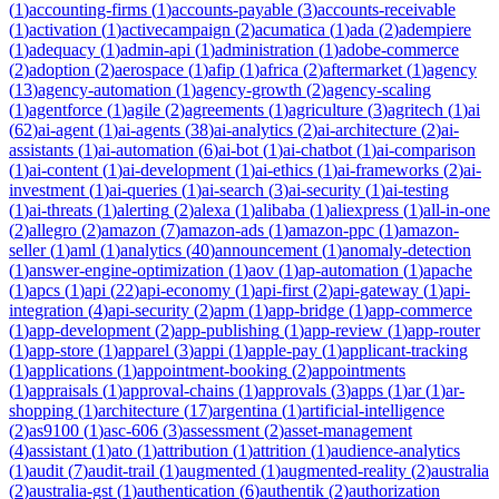
(
1
)
accounting-firms
(
1
)
accounts-payable
(
3
)
accounts-receivable
(
1
)
activation
(
1
)
activecampaign
(
2
)
acumatica
(
1
)
ada
(
2
)
adempiere
(
1
)
adequacy
(
1
)
admin-api
(
1
)
administration
(
1
)
adobe-commerce
(
2
)
adoption
(
2
)
aerospace
(
1
)
afip
(
1
)
africa
(
2
)
aftermarket
(
1
)
agency
(
13
)
agency-automation
(
1
)
agency-growth
(
2
)
agency-scaling
(
1
)
agentforce
(
1
)
agile
(
2
)
agreements
(
1
)
agriculture
(
3
)
agritech
(
1
)
ai
(
62
)
ai-agent
(
1
)
ai-agents
(
38
)
ai-analytics
(
2
)
ai-architecture
(
2
)
ai-
assistants
(
1
)
ai-automation
(
6
)
ai-bot
(
1
)
ai-chatbot
(
1
)
ai-comparison
(
1
)
ai-content
(
1
)
ai-development
(
1
)
ai-ethics
(
1
)
ai-frameworks
(
2
)
ai-
investment
(
1
)
ai-queries
(
1
)
ai-search
(
3
)
ai-security
(
1
)
ai-testing
(
1
)
ai-threats
(
1
)
alerting
(
2
)
alexa
(
1
)
alibaba
(
1
)
aliexpress
(
1
)
all-in-one
(
2
)
allegro
(
2
)
amazon
(
7
)
amazon-ads
(
1
)
amazon-ppc
(
1
)
amazon-
seller
(
1
)
aml
(
1
)
analytics
(
40
)
announcement
(
1
)
anomaly-detection
(
1
)
answer-engine-optimization
(
1
)
aov
(
1
)
ap-automation
(
1
)
apache
(
1
)
apcs
(
1
)
api
(
22
)
api-economy
(
1
)
api-first
(
2
)
api-gateway
(
1
)
api-
integration
(
4
)
api-security
(
2
)
apm
(
1
)
app-bridge
(
1
)
app-commerce
(
1
)
app-development
(
2
)
app-publishing
(
1
)
app-review
(
1
)
app-router
(
1
)
app-store
(
1
)
apparel
(
3
)
appi
(
1
)
apple-pay
(
1
)
applicant-tracking
(
1
)
applications
(
1
)
appointment-booking
(
2
)
appointments
(
1
)
appraisals
(
1
)
approval-chains
(
1
)
approvals
(
3
)
apps
(
1
)
ar
(
1
)
ar-
shopping
(
1
)
architecture
(
17
)
argentina
(
1
)
artificial-intelligence
(
2
)
as9100
(
1
)
asc-606
(
3
)
assessment
(
2
)
asset-management
(
4
)
assistant
(
1
)
ato
(
1
)
attribution
(
1
)
attrition
(
1
)
audience-analytics
(
1
)
audit
(
7
)
audit-trail
(
1
)
augmented
(
1
)
augmented-reality
(
2
)
australia
(
2
)
australia-gst
(
1
)
authentication
(
6
)
authentik
(
2
)
authorization