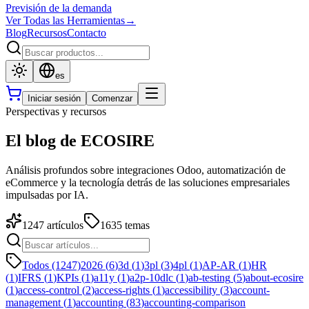
Previsión de la demanda
Ver Todas las Herramientas
→
Blog
Recursos
Contacto
es
Iniciar sesión
Comenzar
Perspectivas y recursos
El blog de ECOSIRE
Análisis profundos sobre integraciones Odoo, automatización de
eCommerce y la tecnología detrás de las soluciones empresariales
impulsadas por IA.
1247
artículos
1635
temas
Todos (1247)
2026
(
6
)
3d
(
1
)
3pl
(
3
)
4pl
(
1
)
AP-AR
(
1
)
HR
(
1
)
IFRS
(
1
)
KPIs
(
1
)
a11y
(
1
)
a2p-10dlc
(
1
)
ab-testing
(
5
)
about-ecosire
(
1
)
access-control
(
2
)
access-rights
(
1
)
accessibility
(
3
)
account-
management
(
1
)
accounting
(
83
)
accounting-comparison