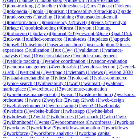
system
(
1
)
tiktok
(
1
)
tiktok-shop
(
4
)
time-off
(
1
)
time-to-market
(
1
)
time-tracking
(
2
)
timeline
(
5
)
timesheets
(
2
)
tms
(
1
)
toast
(
1
)
tokens
(
3
)
tokopedia
(
1
)
tools
(
1
)
tourism
(
1
)
traceability
(
6
)
tracking
(
2
)
trade
(
1
)
trade-secrets
(
1
)
trading
(
1
)
training
(
8
)
transactional-email
(
1
)
transformation
(
1
)
transparency
(
3
)
travel
(
3
)
trends
(
2
)
trendyol
(
1
)
triage
(
1
)
troubleshooting
(
40
)
trust
(
1
)
tryton
(
1
)
tuning
(
2
)
turborepo
(
1
)
turkey
(
4
)
tutorial
(
50
)
typescript
(
4
)
uae
(
3
)
uat
(
1
)
uk
(
2
)
uk-vat
(
1
)
unified-commerce
(
1
)
unit-tests
(
1
)
updates
(
1
)
upgrade
(
3
)
upsell
(
1
)
upselling
(
1
)
user-acquisition
(
1
)
user-adoption
(
2
)
user-
experience
(
3
)
utilization
(
1
)
ux
(
1
)
v4
(
1
)
validation
(
1
)
variance-
analysis
(
1
)
vat
(
16
)
vector-database
(
1
)
vehicle-management
(
1
)
vehicle-tracking
(
1
)
vendor-coordination
(
1
)
vendor-evaluation
(
1
)
vendor-management
(
4
)
vendor-risk
(
1
)
vendor-selection
(
2
)
vercel-
ai-sdk
(
1
)
vertical-ai
(
1
)
vertipaq
(
1
)
vietnam
(
1
)
views
(
1
)
vision-2030
(
1
)
visual-merchandising
(
1
)
vitest
(
1
)
voice-ai
(
1
)
voice-commerce
(
2
)
voice-search
(
1
)
vulnerability
(
1
)
waf
(
1
)
walmart
(
3
)
walmart-
marketplace
(
1
)
warehouse
(
13
)
warehouse-automation
(
2
)
warehouse-management
(
1
)
wasm
(
1
)
waste-reduction
(
2
)
watsonx-
orchestrate
(
1
)
wave
(
2
)
wayfair
(
2
)
wcag
(
2
)
web
(
1
)
web-design
(
2
)
web-development
(
1
)
web-scraping
(
1
)
web3
(
1
)
webhooks
(
8
)
website
(
1
)
website-builder
(
1
)
whatsapp
(
1
)
white-label
(
6
)
wholesale
(
12
)
wiki
(
2
)
wildberries
(
1
)
win-back
(
1
)
wip
(
1
)
wix
(
2
)
wkhtmltopdf
(
1
)
wms
(
5
)
woocommerce
(
8
)
wordpress
(
1
)
work-os
(
1
)
workday
(
1
)
workflow
(
9
)
workflow-automation
(
1
)
workflows
(
2
)
workforce
(
7
)
workforce-analytics
(
1
)
working-capital