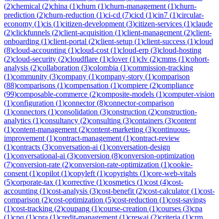
(
2
)
chemical
(
2
)
china
(
1
)
churn
(
1
)
churn-management
(
1
)
churn-
prediction
(
2
)
churn-reduction
(
1
)
ci-cd
(
7
)
cicd
(
1
)
cin7
(
1
)
circular-
economy
(
1
)
cis
(
1
)
citizen-development
(
3
)
citizen-services
(
1
)
claude
(
2
)
clickfunnels
(
2
)
client-acquisition
(
1
)
client-management
(
2
)
client-
onboarding
(
1
)
client-portal
(
2
)
client-setup
(
1
)
client-success
(
1
)
cloud
(
8
)
cloud-accounting
(
1
)
cloud-cost
(
1
)
cloud-erp
(
3
)
cloud-hosting
(
2
)
cloud-security
(
2
)
cloudflare
(
1
)
clover
(
1
)
clv
(
2
)
cmms
(
1
)
cohort-
analysis
(
2
)
collaboration
(
3
)
colombia
(
1
)
commission-tracking
(
1
)
community
(
3
)
company
(
1
)
company-story
(
1
)
comparison
(
88
)
comparisons
(
1
)
compensation
(
1
)
compiere
(
2
)
compliance
(
99
)
composable-commerce
(
2
)
composite-models
(
1
)
computer-vision
(
1
)
configuration
(
1
)
connector
(
8
)
connector-comparison
(
1
)
connectors
(
1
)
consolidation
(
3
)
construction
(
2
)
construction-
analytics
(
1
)
consultancy
(
2
)
consulting
(
3
)
containers
(
3
)
content
(
1
)
content-management
(
2
)
content-marketing
(
3
)
continuous-
improvement
(
1
)
contract-management
(
1
)
contract-review
(
1
)
contracts
(
3
)
conversation-ai
(
1
)
conversation-design
(
1
)
conversational-ai
(
3
)
conversion
(
8
)
conversion-optimization
(
7
)
conversion-rate
(
2
)
conversion-rate-optimization
(
1
)
cookie-
consent
(
1
)
copilot
(
1
)
copyleft
(
1
)
copyrights
(
1
)
core-web-vitals
(
5
)
corporate-tax
(
1
)
corrective
(
1
)
cosmetics
(
1
)
cost
(
4
)
cost-
accounting
(
1
)
cost-analysis
(
3
)
cost-benefit
(
2
)
cost-calculator
(
1
)
cost-
comparison
(
2
)
cost-optimization
(
5
)
cost-reduction
(
1
)
cost-savings
(
1
)
cost-tracking
(
2
)
coupang
(
1
)
course-creation
(
1
)
courses
(
3
)
cpa
(
1
)
cpq
(
1
)
cpra
(
1
)
credit-management
(
1
)
crewai
(
2
)
criteria
(
1
)
crm