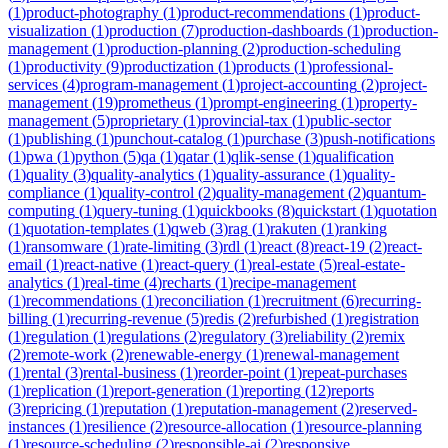
(
1
)
product-photography
(
1
)
product-recommendations
(
1
)
product-
visualization
(
1
)
production
(
7
)
production-dashboards
(
1
)
production-
management
(
1
)
production-planning
(
2
)
production-scheduling
(
1
)
productivity
(
9
)
productization
(
1
)
products
(
1
)
professional-
services
(
4
)
program-management
(
1
)
project-accounting
(
2
)
project-
management
(
19
)
prometheus
(
1
)
prompt-engineering
(
1
)
property-
management
(
5
)
proprietary
(
1
)
provincial-tax
(
1
)
public-sector
(
1
)
publishing
(
1
)
punchout-catalog
(
1
)
purchase
(
3
)
push-notifications
(
1
)
pwa
(
1
)
python
(
5
)
qa
(
1
)
qatar
(
1
)
qlik-sense
(
1
)
qualification
(
1
)
quality
(
3
)
quality-analytics
(
1
)
quality-assurance
(
1
)
quality-
compliance
(
1
)
quality-control
(
2
)
quality-management
(
2
)
quantum-
computing
(
1
)
query-tuning
(
1
)
quickbooks
(
8
)
quickstart
(
1
)
quotation
(
1
)
quotation-templates
(
1
)
qweb
(
3
)
rag
(
1
)
rakuten
(
1
)
ranking
(
1
)
ransomware
(
1
)
rate-limiting
(
3
)
rdl
(
1
)
react
(
8
)
react-19
(
2
)
react-
email
(
1
)
react-native
(
1
)
react-query
(
1
)
real-estate
(
5
)
real-estate-
analytics
(
1
)
real-time
(
4
)
recharts
(
1
)
recipe-management
(
1
)
recommendations
(
1
)
reconciliation
(
1
)
recruitment
(
6
)
recurring-
billing
(
1
)
recurring-revenue
(
5
)
redis
(
2
)
refurbished
(
1
)
registration
(
1
)
regulation
(
1
)
regulations
(
2
)
regulatory
(
3
)
reliability
(
2
)
remix
(
2
)
remote-work
(
2
)
renewable-energy
(
1
)
renewal-management
(
1
)
rental
(
3
)
rental-business
(
1
)
reorder-point
(
1
)
repeat-purchases
(
1
)
replication
(
1
)
report-generation
(
1
)
reporting
(
12
)
reports
(
3
)
repricing
(
1
)
reputation
(
1
)
reputation-management
(
2
)
reserved-
instances
(
1
)
resilience
(
2
)
resource-allocation
(
1
)
resource-planning
(
1
)
resource-scheduling
(
2
)
responsible-ai
(
2
)
responsive