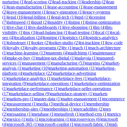
nurturing
(
1
)
lead-scoring
(
2
)
lead-tracking
(
1
)
leadership
(
2
)
lean
(
1
)
lean-manufacturing
(
1
)
lease-accounting
(
1
)
lease-management
(
2
)
leave-management
(
1
)
legacy-migration
(
1
)
legacy-systems
(
1
)
legal
(
16
)
legal-billing
(
1
)
legal-tech
(
1
)
lgpd
(
1
)
licensing
(
7
)
lightspeed
(
1
)
liquid
(
2
)
liquidity
(
1
)
listing
(
1
)
listing-optimization
(
1
)
live-chat
(
1
)
live-dashboards
(
1
)
live-shopping
(
1
)
llm
(
4
)
llm-
visibility
(
1
)
lms
(
3
)
load-balancing
(
1
)
load-testing
(
3
)
local
(
1
)
local-
seo
(
4
)
localization
(
24
)
logging
(
1
)
logistics
(
14
)
logistics-analytics
(
1
)
lohnsteuer
(
1
)
looker
(
2
)
looker-studio
(
2
)
lot-tracking
(
1
)
low-code
(
6
)
loyalty
(
3
)
loyalty-programs
(
2
)
ltv
(
1
)
mach
(
1
)
mach-architecture
(
1
)
machine-learning
(
13
)
magento
(
4
)
mailchimp
(
1
)
maintenance
(
4
)
make-or-buy
(
1
)
making-tax-digital
(
1
)
malaysia
(
1
)
managed-
services
(
1
)
management
(
1
)
manufacturing
(
53
)
margins
(
2
)
market-
analysis
(
1
)
marketing
(
10
)
marketing-automation
(
11
)
marketing-
platform
(
4
)
marketplace
(
22
)
marketplace-advertising
(
1
)
marketplace-analytics
(
1
)
marketplace-fees
(
1
)
marketplace-
integration
(
9
)
marketplace-operations
(
1
)
marketplace-optimization
(
1
)
marketplace-performance
(
1
)
marketplace-seller-operations
(
17
)
marketplace-selling
(
9
)
marketplace-strategy
(
1
)
markets
(
1
)
markets-pro
(
1
)
master-data
(
1
)
matter-management
(
1
)
mcommerce
(
2
)
measurement
(
1
)
media
(
3
)
medical-device
(
1
)
membership
(
2
)
membership-sites
(
3
)
memberships
(
1
)
mercadolibre
(
2
)
mes
(
2
)
messaging
(
1
)
metabase
(
1
)
metasfresh
(
1
)
method-crm
(
1
)
metrics
(
2
)
mexico
(
1
)
mfa
(
1
)
microlearning
(
1
)
microservices
(
6
)
microsoft
(
4
)
microsoft-365
(
1
)
microsoft-copilot
(
1
)
microsoft-fabric
(
3
)
mid-