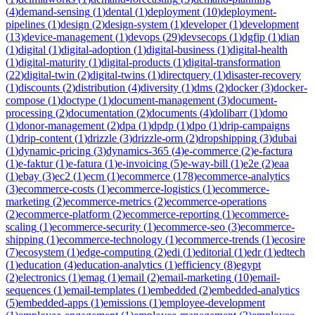
(
4
)
demand-sensing
(
1
)
dental
(
1
)
deployment
(
10
)
deployment-
pipelines
(
1
)
design
(
2
)
design-system
(
1
)
developer
(
1
)
development
(
13
)
device-management
(
1
)
devops
(
29
)
devsecops
(
1
)
dgfip
(
1
)
dian
(
1
)
digital
(
1
)
digital-adoption
(
1
)
digital-business
(
1
)
digital-health
(
1
)
digital-maturity
(
1
)
digital-products
(
1
)
digital-transformation
(
22
)
digital-twin
(
2
)
digital-twins
(
1
)
directquery
(
1
)
disaster-recovery
(
1
)
discounts
(
2
)
distribution
(
4
)
diversity
(
1
)
dms
(
2
)
docker
(
3
)
docker-
compose
(
1
)
doctype
(
1
)
document-management
(
3
)
document-
processing
(
2
)
documentation
(
2
)
documents
(
4
)
dolibarr
(
1
)
domo
(
1
)
donor-management
(
2
)
dpa
(
1
)
dpdp
(
1
)
dpo
(
1
)
drip-campaigns
(
1
)
drip-content
(
1
)
drizzle
(
3
)
drizzle-orm
(
2
)
dropshipping
(
3
)
dubai
(
1
)
dynamic-pricing
(
3
)
dynamics-365
(
4
)
e-commerce
(
2
)
e-factura
(
1
)
e-faktur
(
1
)
e-fatura
(
1
)
e-invoicing
(
5
)
e-way-bill
(
1
)
e2e
(
2
)
eaa
(
1
)
ebay
(
3
)
ec2
(
1
)
ecm
(
1
)
ecommerce
(
178
)
ecommerce-analytics
(
3
)
ecommerce-costs
(
1
)
ecommerce-logistics
(
1
)
ecommerce-
marketing
(
2
)
ecommerce-metrics
(
2
)
ecommerce-operations
(
2
)
ecommerce-platform
(
2
)
ecommerce-reporting
(
1
)
ecommerce-
scaling
(
1
)
ecommerce-security
(
1
)
ecommerce-seo
(
3
)
ecommerce-
shipping
(
1
)
ecommerce-technology
(
1
)
ecommerce-trends
(
1
)
ecosire
(
7
)
ecosystem
(
1
)
edge-computing
(
2
)
edi
(
1
)
editorial
(
1
)
edr
(
1
)
edtech
(
1
)
education
(
4
)
education-analytics
(
1
)
efficiency
(
8
)
egypt
(
2
)
electronics
(
1
)
emag
(
1
)
email
(
2
)
email-marketing
(
10
)
email-
sequences
(
1
)
email-templates
(
1
)
embedded
(
2
)
embedded-analytics
(
5
)
embedded-apps
(
1
)
emissions
(
1
)
employee-development