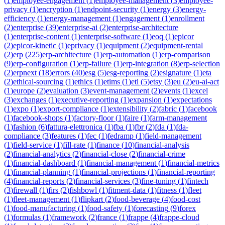
(
1
)
employee-engagement
(
1
)
employee-management
(
3
)
employee-
privacy
(
1
)
encryption
(
1
)
endpoint-security
(
1
)
energy
(
3
)
energy-
efficiency
(
1
)
energy-management
(
1
)
engagement
(
1
)
enrollment
(
2
)
enterprise
(
39
)
enterprise-ai
(
2
)
enterprise-architecture
(
1
)
enterprise-content
(
1
)
enterprise-software
(
1
)
eoq
(
1
)
epicor
(
2
)
epicor-kinetic
(
1
)
eprivacy
(
1
)
equipment
(
2
)
equipment-rental
(
2
)
erp
(
225
)
erp-architecture
(
1
)
erp-automation
(
1
)
erp-comparison
(
9
)
erp-configuration
(
1
)
erp-failure
(
1
)
erp-integration
(
8
)
erp-selection
(
2
)
erpnext
(
18
)
errors
(
40
)
esg
(
5
)
esg-reporting
(
2
)
esignature
(
1
)
eta
(
2
)
ethical-sourcing
(
1
)
ethics
(
1
)
etims
(
1
)
etl
(
5
)
etsy
(
3
)
eu
(
2
)
eu-ai-act
(
1
)
europe
(
2
)
evaluation
(
3
)
event-management
(
2
)
events
(
1
)
excel
(
3
)
exchanges
(
1
)
executive-reporting
(
1
)
expansion
(
1
)
expectations
(
1
)
expo
(
1
)
export-compliance
(
1
)
extensibility
(
2
)
fabric
(
1
)
facebook
(
1
)
facebook-shops
(
1
)
factory-floor
(
1
)
faire
(
1
)
farm-management
(
1
)
fashion
(
6
)
fattura-elettronica
(
1
)
fba
(
1
)
fbr
(
2
)
fda
(
1
)
fda-
compliance
(
3
)
features
(
1
)
fec
(
1
)
fedramp
(
1
)
field-management
(
1
)
field-service
(
1
)
fill-rate
(
1
)
finance
(
10
)
financial-analysis
(
2
)
financial-analytics
(
2
)
financial-close
(
2
)
financial-crime
(
1
)
financial-dashboard
(
1
)
financial-management
(
1
)
financial-metrics
(
1
)
financial-planning
(
1
)
financial-projections
(
1
)
financial-reporting
(
4
)
financial-reports
(
2
)
financial-services
(
3
)
fine-tuning
(
1
)
fintech
(
3
)
firewall
(
1
)
firs
(
2
)
fishbowl
(
1
)
fitment-data
(
1
)
fitness
(
1
)
fleet
(
1
)
fleet-management
(
1
)
flipkart
(
2
)
food-beverage
(
4
)
food-cost
(
1
)
food-manufacturing
(
1
)
food-safety
(
1
)
forecasting
(
9
)
forex
(
1
)
formulas
(
1
)
framework
(
2
)
france
(
1
)
frappe
(
4
)
frappe-cloud