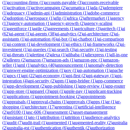
(
1
)
accounting-firms
(
1
)
accounts-payable
(
3
)
accounts-receivable
(
1
)
activation
(
1
)
activecampaign
(
2
)
acumatica
(
1
)
ada
(
2
)
adempiere
(
1
)
adequacy
(
1
)
admin-api
(
1
)
administration
(
1
)
adobe-commerce
(
2
)
adoption
(
2
)
aerospace
(
1
)
afip
(
1
)
africa
(
2
)
aftermarket
(
1
)
agency
(
13
)
agency-automation
(
1
)
agency-growth
(
2
)
agency-scaling
(
1
)
agentforce
(
1
)
agile
(
2
)
agreements
(
1
)
agriculture
(
3
)
agritech
(
1
)
ai
(
62
)
ai-agent
(
1
)
ai-agents
(
38
)
ai-analytics
(
2
)
ai-architecture
(
2
)
ai-
assistants
(
1
)
ai-automation
(
6
)
ai-bot
(
1
)
ai-chatbot
(
1
)
ai-comparison
(
1
)
ai-content
(
1
)
ai-development
(
1
)
ai-ethics
(
1
)
ai-frameworks
(
2
)
ai-
investment
(
1
)
ai-queries
(
1
)
ai-search
(
3
)
ai-security
(
1
)
ai-testing
(
1
)
ai-threats
(
1
)
alerting
(
2
)
alexa
(
1
)
alibaba
(
1
)
aliexpress
(
1
)
all-in-one
(
2
)
allegro
(
2
)
amazon
(
7
)
amazon-ads
(
1
)
amazon-ppc
(
1
)
amazon-
seller
(
1
)
aml
(
1
)
analytics
(
40
)
announcement
(
1
)
anomaly-detection
(
1
)
answer-engine-optimization
(
1
)
aov
(
1
)
ap-automation
(
1
)
apache
(
1
)
apcs
(
1
)
api
(
22
)
api-economy
(
1
)
api-first
(
2
)
api-gateway
(
1
)
api-
integration
(
4
)
api-security
(
2
)
apm
(
1
)
app-bridge
(
1
)
app-commerce
(
1
)
app-development
(
2
)
app-publishing
(
1
)
app-review
(
1
)
app-router
(
1
)
app-store
(
1
)
apparel
(
3
)
appi
(
1
)
apple-pay
(
1
)
applicant-tracking
(
1
)
applications
(
1
)
appointment-booking
(
2
)
appointments
(
1
)
appraisals
(
1
)
approval-chains
(
1
)
approvals
(
3
)
apps
(
1
)
ar
(
1
)
ar-
shopping
(
1
)
architecture
(
17
)
argentina
(
1
)
artificial-intelligence
(
2
)
as9100
(
1
)
asc-606
(
3
)
assessment
(
2
)
asset-management
(
4
)
assistant
(
1
)
ato
(
1
)
attribution
(
1
)
attrition
(
1
)
audience-analytics
(
1
)
audit
(
7
)
audit-trail
(
1
)
augmented
(
1
)
augmented-reality
(
2
)
australia
(
2
)
australia-gst
(
1
)
authentication
(
6
)
authentik
(
2
)
authorization