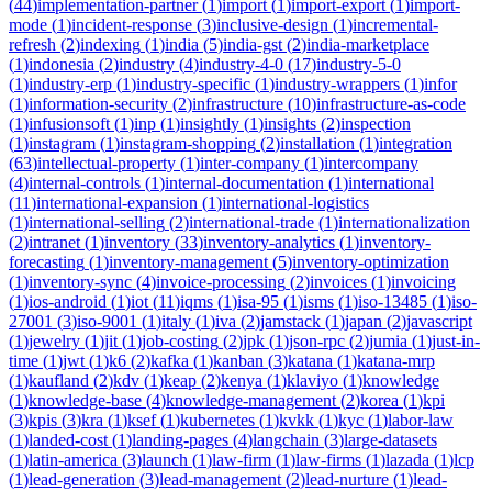
(
44
)
implementation-partner
(
1
)
import
(
1
)
import-export
(
1
)
import-
mode
(
1
)
incident-response
(
3
)
inclusive-design
(
1
)
incremental-
refresh
(
2
)
indexing
(
1
)
india
(
5
)
india-gst
(
2
)
india-marketplace
(
1
)
indonesia
(
2
)
industry
(
4
)
industry-4-0
(
17
)
industry-5-0
(
1
)
industry-erp
(
1
)
industry-specific
(
1
)
industry-wrappers
(
1
)
infor
(
1
)
information-security
(
2
)
infrastructure
(
10
)
infrastructure-as-code
(
1
)
infusionsoft
(
1
)
inp
(
1
)
insightly
(
1
)
insights
(
2
)
inspection
(
1
)
instagram
(
1
)
instagram-shopping
(
2
)
installation
(
1
)
integration
(
63
)
intellectual-property
(
1
)
inter-company
(
1
)
intercompany
(
4
)
internal-controls
(
1
)
internal-documentation
(
1
)
international
(
11
)
international-expansion
(
1
)
international-logistics
(
1
)
international-selling
(
2
)
international-trade
(
1
)
internationalization
(
2
)
intranet
(
1
)
inventory
(
33
)
inventory-analytics
(
1
)
inventory-
forecasting
(
1
)
inventory-management
(
5
)
inventory-optimization
(
1
)
inventory-sync
(
4
)
invoice-processing
(
2
)
invoices
(
1
)
invoicing
(
1
)
ios-android
(
1
)
iot
(
11
)
iqms
(
1
)
isa-95
(
1
)
isms
(
1
)
iso-13485
(
1
)
iso-
27001
(
3
)
iso-9001
(
1
)
italy
(
1
)
iva
(
2
)
jamstack
(
1
)
japan
(
2
)
javascript
(
1
)
jewelry
(
1
)
jit
(
1
)
job-costing
(
2
)
jpk
(
1
)
json-rpc
(
2
)
jumia
(
1
)
just-in-
time
(
1
)
jwt
(
1
)
k6
(
2
)
kafka
(
1
)
kanban
(
3
)
katana
(
1
)
katana-mrp
(
1
)
kaufland
(
2
)
kdv
(
1
)
keap
(
2
)
kenya
(
1
)
klaviyo
(
1
)
knowledge
(
1
)
knowledge-base
(
4
)
knowledge-management
(
2
)
korea
(
1
)
kpi
(
3
)
kpis
(
3
)
kra
(
1
)
ksef
(
1
)
kubernetes
(
1
)
kvkk
(
1
)
kyc
(
1
)
labor-law
(
1
)
landed-cost
(
1
)
landing-pages
(
4
)
langchain
(
3
)
large-datasets
(
1
)
latin-america
(
3
)
launch
(
1
)
law-firm
(
1
)
law-firms
(
1
)
lazada
(
1
)
lcp
(
1
)
lead-generation
(
3
)
lead-management
(
2
)
lead-nurture
(
1
)
lead-