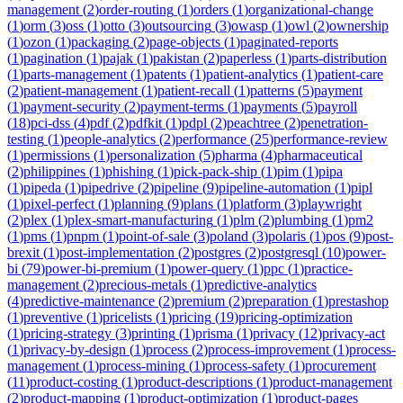
management
(
2
)
order-routing
(
1
)
orders
(
1
)
organizational-change
(
1
)
orm
(
3
)
oss
(
1
)
otto
(
3
)
outsourcing
(
3
)
owasp
(
1
)
owl
(
2
)
ownership
(
1
)
ozon
(
1
)
packaging
(
2
)
page-objects
(
1
)
paginated-reports
(
1
)
pagination
(
1
)
pajak
(
1
)
pakistan
(
2
)
paperless
(
1
)
parts-distribution
(
1
)
parts-management
(
1
)
patents
(
1
)
patient-analytics
(
1
)
patient-care
(
2
)
patient-management
(
1
)
patient-recall
(
1
)
patterns
(
5
)
payment
(
1
)
payment-security
(
2
)
payment-terms
(
1
)
payments
(
5
)
payroll
(
18
)
pci-dss
(
4
)
pdf
(
2
)
pdfkit
(
1
)
pdpl
(
2
)
peachtree
(
2
)
penetration-
testing
(
1
)
people-analytics
(
2
)
performance
(
25
)
performance-review
(
1
)
permissions
(
1
)
personalization
(
5
)
pharma
(
4
)
pharmaceutical
(
2
)
philippines
(
1
)
phishing
(
1
)
pick-pack-ship
(
1
)
pim
(
1
)
pipa
(
1
)
pipeda
(
1
)
pipedrive
(
2
)
pipeline
(
9
)
pipeline-automation
(
1
)
pipl
(
1
)
pixel-perfect
(
1
)
planning
(
9
)
plans
(
1
)
platform
(
3
)
playwright
(
2
)
plex
(
1
)
plex-smart-manufacturing
(
1
)
plm
(
2
)
plumbing
(
1
)
pm2
(
1
)
pms
(
1
)
pnpm
(
1
)
point-of-sale
(
3
)
poland
(
3
)
polaris
(
1
)
pos
(
9
)
post-
brexit
(
1
)
post-implementation
(
2
)
postgres
(
2
)
postgresql
(
10
)
power-
bi
(
79
)
power-bi-premium
(
1
)
power-query
(
1
)
ppc
(
1
)
practice-
management
(
2
)
precious-metals
(
1
)
predictive-analytics
(
4
)
predictive-maintenance
(
2
)
premium
(
2
)
preparation
(
1
)
prestashop
(
1
)
preventive
(
1
)
pricelists
(
1
)
pricing
(
19
)
pricing-optimization
(
1
)
pricing-strategy
(
3
)
printing
(
1
)
prisma
(
1
)
privacy
(
12
)
privacy-act
(
1
)
privacy-by-design
(
1
)
process
(
2
)
process-improvement
(
1
)
process-
management
(
1
)
process-mining
(
1
)
process-safety
(
1
)
procurement
(
11
)
product-costing
(
1
)
product-descriptions
(
1
)
product-management
(
2
)
product-mapping
(
1
)
product-optimization
(
1
)
product-pages