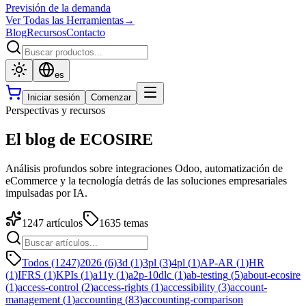
Previsión de la demanda
Ver Todas las Herramientas
→
Blog
Recursos
Contacto
es
Iniciar sesión
Comenzar
Perspectivas y recursos
El blog de ECOSIRE
Análisis profundos sobre integraciones Odoo, automatización de
eCommerce y la tecnología detrás de las soluciones empresariales
impulsadas por IA.
1247
artículos
1635
temas
Todos (1247)
2026
(
6
)
3d
(
1
)
3pl
(
3
)
4pl
(
1
)
AP-AR
(
1
)
HR
(
1
)
IFRS
(
1
)
KPIs
(
1
)
a11y
(
1
)
a2p-10dlc
(
1
)
ab-testing
(
5
)
about-ecosire
(
1
)
access-control
(
2
)
access-rights
(
1
)
accessibility
(
3
)
account-
management
(
1
)
accounting
(
83
)
accounting-comparison