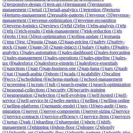
(
2
)
responsive-design
(
1
)
rest-api
(
4
)
restaurant
(
5
)
restaurant-
management
(
1
)
retail
(
13
)
retail-analytics
(
1
)
retention
(
9
)
returns
(
4
)
returns-management
(
2
)
reusable-patterns
(
1
)
revenue
(
10
)
revenue-
management
(
1
)
revenue-optimization
(
1
)
revenue-recognition
(
5
)
reverse-logistics
(
2
)
reviews
(
5
)
rfid
(
2
)
rfm
(
1
)
rfm-analysis
(
1
)
rfp
(
1
)
rfq
(
1
)
rich-results
(
1
)
risk-management
(
7
)
risk-reduction
(
1
)
rls
(
4
)
rohs
(
1
)
roi
(
34
)
roi-optimization
(
1
)
rolling-update
(
1
)
romania
(
1
)
rpa
(
3
)
rsc
(
2
)
russia
(
2
)
saas
(
25
)
saas-pricing
(
1
)
safety
(
2
)
safety-
stock
(
1
)
sage
(
1
)
sage-50
(
2
)
sage-intacct
(
1
)
salary
(
1
)
sales
(
19
)
sales-
analytics
(
3
)
sales-automation
(
1
)
sales-dashboard
(
2
)
sales-forecasting
(
1
)
sales-management
(
1
)
sales-operations
(
1
)
sales-pipeline
(
1
)
sales-
tax
(
8
)
salesforce
(
5
)
salesforce-einstein
(
1
)
salesforce-essentials
(
1
)
sanctions
(
1
)
sap
(
5
)
sap-business-one
(
2
)
sap-hana
(
1
)
sars
(
2
)
sasb
(
1
)
sat
(
1
)
saudi-arabia
(
3
)
sbom
(
1
)
scada
(
1
)
scalability
(
3
)
scaling
(
9
)
sccs
(
2
)
scheduling
(
6
)
schema-markup
(
1
)
school-management
(
1
)
screening
(
1
)
scrum
(
1
)
sdi
(
1
)
search-engine
(
1
)
search-optimization
(
2
)
seasonal-collections
(
1
)
security
(
36
)
security-training
(
1
)
segmentation
(
2
)
selection
(
1
)
self-evolving
(
1
)
self-hosted
(
1
)
self-
service
(
2
)
self-service-bi
(
2
)
seller-metrics
(
1
)
selling
(
1
)
selling-online
(
1
)
selling-platforms
(
1
)
semantic-model
(
1
)
seo
(
16
)
seo-audit
(
1
)
seo-
migration
(
1
)
server
(
1
)
server-components
(
1
)
server-sizing
(
2
)
service
(
1
)
service-contracts
(
1
)
service-efficiency
(
1
)
service-firms
(
1
)
services
(
1
)
setup
(
2
)
sgk
(
1
)
sharding
(
1
)
sharepoint
(
1
)
shein
(
1
)
shift-
management
(
3
)
shipping
(
4
)
shop-floor
(
2
)
shopee
(
2
)
shopify
(
114
)
shopify-api
(
1
)
shopify-flow
(
1
)
shopify-partners
(
1
)
shopify-plus