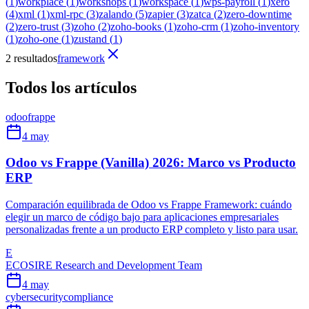
(
1
)
workplace
(
1
)
workshops
(
1
)
workspace
(
1
)
wps-payroll
(
1
)
xero
(
4
)
xml
(
1
)
xml-rpc
(
3
)
zalando
(
5
)
zapier
(
3
)
zatca
(
2
)
zero-downtime
(
2
)
zero-trust
(
3
)
zoho
(
2
)
zoho-books
(
1
)
zoho-crm
(
1
)
zoho-inventory
(
1
)
zoho-one
(
1
)
zustand
(
1
)
2 resultados
framework
Todos los artículos
odoo
frappe
4 may
Odoo vs Frappe (Vanilla) 2026: Marco vs Producto
ERP
Comparación equilibrada de Odoo vs Frappe Framework: cuándo
elegir un marco de código bajo para aplicaciones empresariales
personalizadas frente a un producto ERP completo y listo para usar.
E
ECOSIRE Research and Development Team
4 may
cybersecurity
compliance