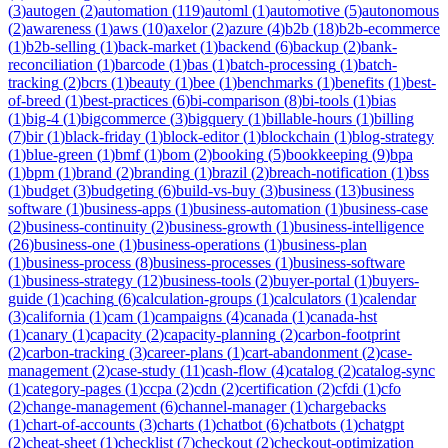
(
3
)
autogen
(
2
)
automation
(
119
)
automl
(
1
)
automotive
(
5
)
autonomous
(
2
)
awareness
(
1
)
aws
(
10
)
axelor
(
2
)
azure
(
4
)
b2b
(
18
)
b2b-ecommerce
(
1
)
b2b-selling
(
1
)
back-market
(
1
)
backend
(
6
)
backup
(
2
)
bank-
reconciliation
(
1
)
barcode
(
1
)
bas
(
1
)
batch-processing
(
1
)
batch-
tracking
(
2
)
bcrs
(
1
)
beauty
(
1
)
bee
(
1
)
benchmarks
(
1
)
benefits
(
1
)
best-
of-breed
(
1
)
best-practices
(
6
)
bi-comparison
(
8
)
bi-tools
(
1
)
bias
(
1
)
big-4
(
1
)
bigcommerce
(
3
)
bigquery
(
1
)
billable-hours
(
1
)
billing
(
7
)
bir
(
1
)
black-friday
(
1
)
block-editor
(
1
)
blockchain
(
1
)
blog-strategy
(
1
)
blue-green
(
1
)
bmf
(
1
)
bom
(
2
)
booking
(
5
)
bookkeeping
(
9
)
bpa
(
1
)
bpm
(
1
)
brand
(
2
)
branding
(
1
)
brazil
(
2
)
breach-notification
(
1
)
bss
(
1
)
budget
(
3
)
budgeting
(
6
)
build-vs-buy
(
3
)
business
(
13
)
business
software
(
1
)
business-apps
(
1
)
business-automation
(
1
)
business-case
(
2
)
business-continuity
(
2
)
business-growth
(
1
)
business-intelligence
(
26
)
business-one
(
1
)
business-operations
(
1
)
business-plan
(
1
)
business-process
(
8
)
business-processes
(
1
)
business-software
(
1
)
business-strategy
(
12
)
business-tools
(
2
)
buyer-portal
(
1
)
buyers-
guide
(
1
)
caching
(
6
)
calculation-groups
(
1
)
calculators
(
1
)
calendar
(
3
)
california
(
1
)
cam
(
1
)
campaigns
(
4
)
canada
(
1
)
canada-hst
(
1
)
canary
(
1
)
capacity
(
2
)
capacity-planning
(
2
)
carbon-footprint
(
2
)
carbon-tracking
(
3
)
career-plans
(
1
)
cart-abandonment
(
2
)
case-
management
(
2
)
case-study
(
11
)
cash-flow
(
4
)
catalog
(
2
)
catalog-sync
(
1
)
category-pages
(
1
)
ccpa
(
2
)
cdn
(
2
)
certification
(
2
)
cfdi
(
1
)
cfo
(
2
)
change-management
(
6
)
channel-manager
(
1
)
chargebacks
(
1
)
chart-of-accounts
(
3
)
charts
(
1
)
chatbot
(
6
)
chatbots
(
1
)
chatgpt
(
2
)
cheat-sheet
(
1
)
checklist
(
7
)
checkout
(
2
)
checkout-optimization