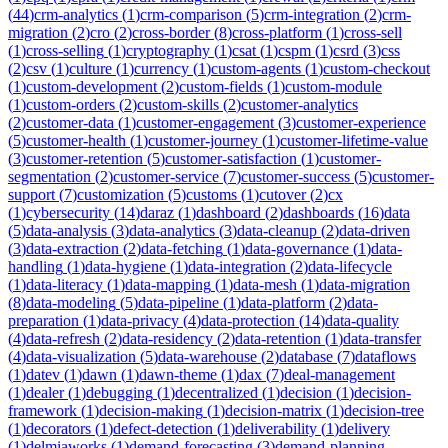
(
44
)
crm-analytics
(
1
)
crm-comparison
(
5
)
crm-integration
(
2
)
crm-
migration
(
2
)
cro
(
2
)
cross-border
(
8
)
cross-platform
(
1
)
cross-sell
(
1
)
cross-selling
(
1
)
cryptography
(
1
)
csat
(
1
)
cspm
(
1
)
csrd
(
3
)
css
(
2
)
csv
(
1
)
culture
(
1
)
currency
(
1
)
custom-agents
(
1
)
custom-checkout
(
1
)
custom-development
(
2
)
custom-fields
(
1
)
custom-module
(
1
)
custom-orders
(
2
)
custom-skills
(
2
)
customer-analytics
(
2
)
customer-data
(
1
)
customer-engagement
(
3
)
customer-experience
(
5
)
customer-health
(
1
)
customer-journey
(
1
)
customer-lifetime-value
(
3
)
customer-retention
(
5
)
customer-satisfaction
(
1
)
customer-
segmentation
(
2
)
customer-service
(
7
)
customer-success
(
5
)
customer-
support
(
7
)
customization
(
5
)
customs
(
1
)
cutover
(
2
)
cx
(
1
)
cybersecurity
(
14
)
daraz
(
1
)
dashboard
(
2
)
dashboards
(
16
)
data
(
5
)
data-analysis
(
3
)
data-analytics
(
3
)
data-cleanup
(
2
)
data-driven
(
3
)
data-extraction
(
2
)
data-fetching
(
1
)
data-governance
(
1
)
data-
handling
(
1
)
data-hygiene
(
1
)
data-integration
(
2
)
data-lifecycle
(
1
)
data-literacy
(
1
)
data-mapping
(
1
)
data-mesh
(
1
)
data-migration
(
8
)
data-modeling
(
5
)
data-pipeline
(
1
)
data-platform
(
2
)
data-
preparation
(
1
)
data-privacy
(
4
)
data-protection
(
14
)
data-quality
(
4
)
data-refresh
(
2
)
data-residency
(
2
)
data-retention
(
1
)
data-transfer
(
4
)
data-visualization
(
5
)
data-warehouse
(
2
)
database
(
7
)
dataflows
(
1
)
datev
(
1
)
dawn
(
1
)
dawn-theme
(
1
)
dax
(
7
)
deal-management
(
1
)
dealer
(
1
)
debugging
(
1
)
decentralized
(
1
)
decision
(
1
)
decision-
framework
(
1
)
decision-making
(
1
)
decision-matrix
(
1
)
decision-tree
(
1
)
decorators
(
1
)
defect-detection
(
1
)
deliverability
(
1
)
delivery
(
1
)
delmiaworks
(
1
)
demand-forecasting
(
3
)
demand-planning