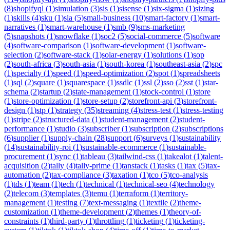
(
8
)
shopifyql
(
1
)
simulation
(
3
)
sis
(
1
)
sisense
(
1
)
six-sigma
(
1
)
sizing
(
1
)
skills
(
4
)
sku
(
1
)
sla
(
5
)
small-business
(
10
)
smart-factory
(
1
)
smart-
narratives
(
1
)
smart-warehouse
(
1
)
smb
(
9
)
sms-marketing
(
5
)
snapshots
(
1
)
snowflake
(
1
)
soc2
(
5
)
social-commerce
(
5
)
software
(
4
)
software-comparison
(
1
)
software-development
(
1
)
software-
selection
(
2
)
software-stack
(
1
)
solar-energy
(
1
)
solutions
(
1
)
sop
(
2
)
south-africa
(
3
)
south-asia
(
1
)
south-korea
(
1
)
southeast-asia
(
2
)
spc
(
1
)
specialty
(
1
)
speed
(
1
)
speed-optimization
(
2
)
spot
(
1
)
spreadsheets
(
1
)
sql
(
2
)
square
(
1
)
squarespace
(
1
)
ssdlc
(
1
)
ssl
(
2
)
sso
(
2
)
sst
(
1
)
star-
schema
(
2
)
startup
(
2
)
state-management
(
1
)
stock-control
(
1
)
store
(
1
)
store-optimization
(
1
)
store-setup
(
2
)
storefront-api
(
3
)
storefront-
design
(
1
)
stp
(
1
)
strategy
(
35
)
streaming
(
4
)
stress-test
(
1
)
stress-testing
(
1
)
stripe
(
2
)
structured-data
(
1
)
student-management
(
2
)
student-
performance
(
1
)
studio
(
3
)
subscriber
(
1
)
subscription
(
2
)
subscriptions
(
6
)
supplier
(
1
)
supply-chain
(
28
)
support
(
6
)
surveys
(
1
)
sustainability
(
14
)
sustainability-roi
(
1
)
sustainable-ecommerce
(
1
)
sustainable-
procurement
(
1
)
sync
(
1
)
tableau
(
3
)
tailwind-css
(
1
)
takealot
(
1
)
talent-
acquisition
(
2
)
tally
(
4
)
tally-prime
(
1
)
tanstack
(
1
)
tasks
(
1
)
tax
(
5
)
tax-
automation
(
2
)
tax-compliance
(
3
)
taxation
(
1
)
tco
(
5
)
tco-analysis
(
1
)
tds
(
1
)
team
(
1
)
tech
(
1
)
technical
(
1
)
technical-seo
(
4
)
technology
(
2
)
telecom
(
3
)
templates
(
3
)
temu
(
1
)
terraform
(
1
)
territory-
management
(
1
)
testing
(
7
)
text-messaging
(
1
)
textile
(
2
)
theme-
customization
(
1
)
theme-development
(
2
)
themes
(
1
)
theory-of-
constraints
(
1
)
third-party
(
1
)
throttling
(
1
)
ticketing
(
1
)
ticketing-