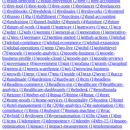
(
1
)
fraud-detection
(
2
)
fraud-prevention
(
2
)
free
(
1
)
free-accounting
(
1
)
free-tool
(
1
)
free-tools
(
1
)
free-zone
(
1
)
freelancer
(
2
)
freelancers
(
1
)
freshbooks
(
2
)
freshdesk
(
1
)
freshsales
(
1
)
freshworks
(
1
)
frontend
(
3
)
fruugo
(
1
)
fta
(
1
)
fulfillment
(
7
)
functions
(
2
)
fund-accounting
(
2
)
fundraising
(
1
)
funnel-builder
(
2
)
funnels
(
4
)
furniture
(
2
)
future
(
3
)
future-of-work
(
1
)
gantt
(
1
)
gateway
(
1
)
gateways
(
1
)
gcc
(
1
)
gcp
(
2
)
gdpr
(
12
)
gds
(
1
)
gemini
(
1
)
general-ai
(
1
)
generation
(
1
)
generative-
ai
(
2
)
geo
(
1
)
germany
(
23
)
getting-started
(
1
)
github-actions
(
3
)
global
(
3
)
global-compliance
(
1
)
global-ecommerce
(
1
)
global-expansion
(
1
)
global-operations
(
1
)
gmp
(
2
)
go-live
(
2
)
gobd
(
1
)
gohighlevel
(
76
)
google
(
1
)
google-analytics
(
2
)
google-business
(
1
)
google-
business-profile
(
1
)
google-cloud
(
2
)
google-pay
(
1
)
google-reviews
(
1
)
governance
(
8
)
government
(
3
)
gpt
(
1
)
grafana
(
1
)
grants
(
2
)
graphql
(
4
)
green-it
(
1
)
green-warehouse
(
1
)
gri
(
2
)
growing-business
(
1
)
growth
(
1
)
grpc
(
1
)
gst
(
7
)
gta
(
1
)
guide
(
43
)
gxp
(
2
)
gym
(
1
)
haccp
(
2
)
handmade
(
3
)
hardening
(
2
)
hardware
(
1
)
hcm
(
1
)
headless
(
4
)
headless-commerce
(
3
)
headless-erp
(
1
)
healthcare
(
9
)
healthcare-
analytics
(
1
)
healthcare-dashboards
(
1
)
helpdesk
(
7
)
hepsiburada
(
1
)
hetzner
(
1
)
higher-ed
(
1
)
hipaa
(
5
)
hiring
(
4
)
hmac
(
1
)
hmrc
(
2
)
home-goods
(
1
)
home-services
(
1
)
hospitality
(
5
)
hosting
(
3
)
hotel
(
1
)
hotel-management
(
1
)
hr
(
20
)
hr-analytics
(
2
)
hr-automation
(
1
)
hr-
compliance
(
1
)
hrms
(
1
)
hubspot
(
7
)
human-machine
(
1
)
hvac
(
2
)
hybrid
(
1
)
hydrogen
(
3
)
hyperautomation
(
1
)
i18n
(
2
)
iam
(
1
)
ibm
(
1
)
icms
(
1
)
idempiere
(
1
)
idempotency
(
1
)
identity
(
4
)
ifrs-15
(
1
)
image-
optimization
(
1
)
impact
(
1
)
impact-measurement
(
1
)
implementation