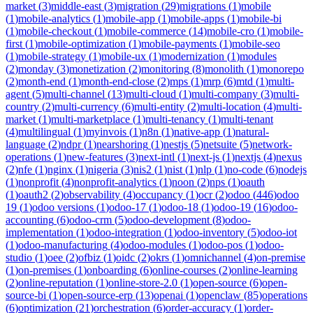
market
(
3
)
middle-east
(
3
)
migration
(
29
)
migrations
(
1
)
mobile
(
1
)
mobile-analytics
(
1
)
mobile-app
(
1
)
mobile-apps
(
1
)
mobile-bi
(
1
)
mobile-checkout
(
1
)
mobile-commerce
(
14
)
mobile-cro
(
1
)
mobile-
first
(
1
)
mobile-optimization
(
1
)
mobile-payments
(
1
)
mobile-seo
(
1
)
mobile-strategy
(
1
)
mobile-ux
(
1
)
modernization
(
1
)
modules
(
2
)
monday
(
3
)
monetization
(
2
)
monitoring
(
8
)
monolith
(
1
)
monorepo
(
2
)
month-end
(
1
)
month-end-close
(
2
)
mps
(
1
)
mrp
(
6
)
mtd
(
1
)
multi-
agent
(
5
)
multi-channel
(
13
)
multi-cloud
(
1
)
multi-company
(
3
)
multi-
country
(
2
)
multi-currency
(
6
)
multi-entity
(
2
)
multi-location
(
4
)
multi-
market
(
1
)
multi-marketplace
(
1
)
multi-tenancy
(
1
)
multi-tenant
(
4
)
multilingual
(
1
)
myinvois
(
1
)
n8n
(
1
)
native-app
(
1
)
natural-
language
(
2
)
ndpr
(
1
)
nearshoring
(
1
)
nestjs
(
5
)
netsuite
(
5
)
network-
operations
(
1
)
new-features
(
3
)
next-intl
(
1
)
next-js
(
1
)
nextjs
(
4
)
nexus
(
2
)
nfe
(
1
)
nginx
(
1
)
nigeria
(
3
)
nis2
(
1
)
nist
(
1
)
nlp
(
1
)
no-code
(
6
)
nodejs
(
1
)
nonprofit
(
4
)
nonprofit-analytics
(
1
)
noon
(
2
)
nps
(
1
)
oauth
(
1
)
oauth2
(
2
)
observability
(
4
)
occupancy
(
1
)
ocr
(
2
)
odoo
(
446
)
odoo
19
(
1
)
odoo versions
(
1
)
odoo-17
(
1
)
odoo-18
(
1
)
odoo-19
(
16
)
odoo-
accounting
(
6
)
odoo-crm
(
5
)
odoo-development
(
8
)
odoo-
implementation
(
1
)
odoo-integration
(
1
)
odoo-inventory
(
5
)
odoo-iot
(
1
)
odoo-manufacturing
(
4
)
odoo-modules
(
1
)
odoo-pos
(
1
)
odoo-
studio
(
1
)
oee
(
2
)
ofbiz
(
1
)
oidc
(
2
)
okrs
(
1
)
omnichannel
(
4
)
on-premise
(
1
)
on-premises
(
1
)
onboarding
(
6
)
online-courses
(
2
)
online-learning
(
2
)
online-reputation
(
1
)
online-store-2.0
(
1
)
open-source
(
6
)
open-
source-bi
(
1
)
open-source-erp
(
13
)
openai
(
1
)
openclaw
(
85
)
operations
(
6
)
optimization
(
21
)
orchestration
(
6
)
order-accuracy
(
1
)
order-