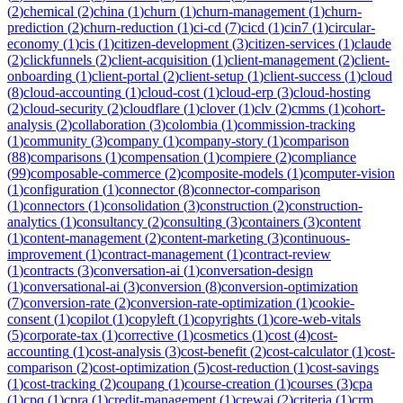
(
2
)
chemical
(
2
)
china
(
1
)
churn
(
1
)
churn-management
(
1
)
churn-
prediction
(
2
)
churn-reduction
(
1
)
ci-cd
(
7
)
cicd
(
1
)
cin7
(
1
)
circular-
economy
(
1
)
cis
(
1
)
citizen-development
(
3
)
citizen-services
(
1
)
claude
(
2
)
clickfunnels
(
2
)
client-acquisition
(
1
)
client-management
(
2
)
client-
onboarding
(
1
)
client-portal
(
2
)
client-setup
(
1
)
client-success
(
1
)
cloud
(
8
)
cloud-accounting
(
1
)
cloud-cost
(
1
)
cloud-erp
(
3
)
cloud-hosting
(
2
)
cloud-security
(
2
)
cloudflare
(
1
)
clover
(
1
)
clv
(
2
)
cmms
(
1
)
cohort-
analysis
(
2
)
collaboration
(
3
)
colombia
(
1
)
commission-tracking
(
1
)
community
(
3
)
company
(
1
)
company-story
(
1
)
comparison
(
88
)
comparisons
(
1
)
compensation
(
1
)
compiere
(
2
)
compliance
(
99
)
composable-commerce
(
2
)
composite-models
(
1
)
computer-vision
(
1
)
configuration
(
1
)
connector
(
8
)
connector-comparison
(
1
)
connectors
(
1
)
consolidation
(
3
)
construction
(
2
)
construction-
analytics
(
1
)
consultancy
(
2
)
consulting
(
3
)
containers
(
3
)
content
(
1
)
content-management
(
2
)
content-marketing
(
3
)
continuous-
improvement
(
1
)
contract-management
(
1
)
contract-review
(
1
)
contracts
(
3
)
conversation-ai
(
1
)
conversation-design
(
1
)
conversational-ai
(
3
)
conversion
(
8
)
conversion-optimization
(
7
)
conversion-rate
(
2
)
conversion-rate-optimization
(
1
)
cookie-
consent
(
1
)
copilot
(
1
)
copyleft
(
1
)
copyrights
(
1
)
core-web-vitals
(
5
)
corporate-tax
(
1
)
corrective
(
1
)
cosmetics
(
1
)
cost
(
4
)
cost-
accounting
(
1
)
cost-analysis
(
3
)
cost-benefit
(
2
)
cost-calculator
(
1
)
cost-
comparison
(
2
)
cost-optimization
(
5
)
cost-reduction
(
1
)
cost-savings
(
1
)
cost-tracking
(
2
)
coupang
(
1
)
course-creation
(
1
)
courses
(
3
)
cpa
(
1
)
cpq
(
1
)
cpra
(
1
)
credit-management
(
1
)
crewai
(
2
)
criteria
(
1
)
crm