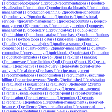
(
1
)
product-photography
(
1
)
product-recommendations
(
1
)
product-
visualization
(
1
)
production
(
7
)
production-dashboards
(
1
)
production-
management
(
1
)
production-planning
(
2
)
production-scheduling
(
1
)
productivity
(
9
)
productization
(
1
)
products
(
1
)
professional-
services
(
4
)
program-management
(
1
)
project-accounting
(
2
)
project-
management
(
19
)
prometheus
(
1
)
prompt-engineering
(
1
)
property-
management
(
5
)
proprietary
(
1
)
provincial-tax
(
1
)
public-sector
(
1
)
publishing
(
1
)
punchout-catalog
(
1
)
purchase
(
3
)
push-notifications
(
1
)
pwa
(
1
)
python
(
5
)
qa
(
1
)
qatar
(
1
)
qlik-sense
(
1
)
qualification
(
1
)
quality
(
3
)
quality-analytics
(
1
)
quality-assurance
(
1
)
quality-
compliance
(
1
)
quality-control
(
2
)
quality-management
(
2
)
quantum-
computing
(
1
)
query-tuning
(
1
)
quickbooks
(
8
)
quickstart
(
1
)
quotation
(
1
)
quotation-templates
(
1
)
qweb
(
3
)
rag
(
1
)
rakuten
(
1
)
ranking
(
1
)
ransomware
(
1
)
rate-limiting
(
3
)
rdl
(
1
)
react
(
8
)
react-19
(
2
)
react-
email
(
1
)
react-native
(
1
)
react-query
(
1
)
real-estate
(
5
)
real-estate-
analytics
(
1
)
real-time
(
4
)
recharts
(
1
)
recipe-management
(
1
)
recommendations
(
1
)
reconciliation
(
1
)
recruitment
(
6
)
recurring-
billing
(
1
)
recurring-revenue
(
5
)
redis
(
2
)
refurbished
(
1
)
registration
(
1
)
regulation
(
1
)
regulations
(
2
)
regulatory
(
3
)
reliability
(
2
)
remix
(
2
)
remote-work
(
2
)
renewable-energy
(
1
)
renewal-management
(
1
)
rental
(
3
)
rental-business
(
1
)
reorder-point
(
1
)
repeat-purchases
(
1
)
replication
(
1
)
report-generation
(
1
)
reporting
(
12
)
reports
(
3
)
repricing
(
1
)
reputation
(
1
)
reputation-management
(
2
)
reserved-
instances
(
1
)
resilience
(
2
)
resource-allocation
(
1
)
resource-planning
(
1
)
resource-scheduling
(
2
)
responsible-ai
(
2
)
responsive