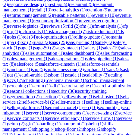
(
2
)
responsive-design
(
1
)
rest-api
(
4
)
restaurant
(
5
)
restaurant-
management
(
1
)
retail
(
13
)
retail-analytics
(
1
)
retention
(
9
)
returns
(
4
)
returns-management
(
2
)
reusable-patterns
(
1
)
revenue
(
10
)
revenue-
management
(
1
)
revenue-optimization
(
1
)
revenue-recognition
(
5
)
reverse-logistics
(
2
)
reviews
(
5
)
rfid
(
2
)
rfm
(
1
)
rfm-analysis
(
1
)
rfp
(
1
)
rfq
(
1
)
rich-results
(
1
)
risk-management
(
7
)
risk-reduction
(
1
)
rls
(
4
)
rohs
(
1
)
roi
(
34
)
roi-optimization
(
1
)
rolling-update
(
1
)
romania
(
1
)
rpa
(
3
)
rsc
(
2
)
russia
(
2
)
saas
(
25
)
saas-pricing
(
1
)
safety
(
2
)
safety-
stock
(
1
)
sage
(
1
)
sage-50
(
2
)
sage-intacct
(
1
)
salary
(
1
)
sales
(
19
)
sales-
analytics
(
3
)
sales-automation
(
1
)
sales-dashboard
(
2
)
sales-forecasting
(
1
)
sales-management
(
1
)
sales-operations
(
1
)
sales-pipeline
(
1
)
sales-
tax
(
8
)
salesforce
(
5
)
salesforce-einstein
(
1
)
salesforce-essentials
(
1
)
sanctions
(
1
)
sap
(
5
)
sap-business-one
(
2
)
sap-hana
(
1
)
sars
(
2
)
sasb
(
1
)
sat
(
1
)
saudi-arabia
(
3
)
sbom
(
1
)
scada
(
1
)
scalability
(
3
)
scaling
(
9
)
sccs
(
2
)
scheduling
(
6
)
schema-markup
(
1
)
school-management
(
1
)
screening
(
1
)
scrum
(
1
)
sdi
(
1
)
search-engine
(
1
)
search-optimization
(
2
)
seasonal-collections
(
1
)
security
(
36
)
security-training
(
1
)
segmentation
(
2
)
selection
(
1
)
self-evolving
(
1
)
self-hosted
(
1
)
self-
service
(
2
)
self-service-bi
(
2
)
seller-metrics
(
1
)
selling
(
1
)
selling-online
(
1
)
selling-platforms
(
1
)
semantic-model
(
1
)
seo
(
16
)
seo-audit
(
1
)
seo-
migration
(
1
)
server
(
1
)
server-components
(
1
)
server-sizing
(
2
)
service
(
1
)
service-contracts
(
1
)
service-efficiency
(
1
)
service-firms
(
1
)
services
(
1
)
setup
(
2
)
sgk
(
1
)
sharding
(
1
)
sharepoint
(
1
)
shein
(
1
)
shift-
management
(
3
)
shipping
(
4
)
shop-floor
(
2
)
shopee
(
2
)
shopify
(
114
)
shopify-api
(
1
)
shopify-flow
(
1
)
shopify-partners
(
1
)
shopify-plus