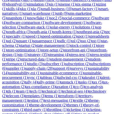
(
8
)
shopifyql
(
1
)
simulation
(
3
)
sis
(
1
)
sisense
(
1
)
six-sigma
(
1
)
sizing
(
1
)
skills
(
4
)
sku
(
1
)
sla
(
5
)
small-business
(
10
)
smart-factory
(
1
)
smart-
narratives
(
1
)
smart-warehouse
(
1
)
smb
(
9
)
sms-marketing
(
5
)
snapshots
(
1
)
snowflake
(
1
)
soc2
(
5
)
social-commerce
(
5
)
software
(
4
)
software-comparison
(
1
)
software-development
(
1
)
software-
selection
(
2
)
software-stack
(
1
)
solar-energy
(
1
)
solutions
(
1
)
sop
(
2
)
south-africa
(
3
)
south-asia
(
1
)
south-korea
(
1
)
southeast-asia
(
2
)
spc
(
1
)
specialty
(
1
)
speed
(
1
)
speed-optimization
(
2
)
spot
(
1
)
spreadsheets
(
1
)
sql
(
2
)
square
(
1
)
squarespace
(
1
)
ssdlc
(
1
)
ssl
(
2
)
sso
(
2
)
sst
(
1
)
star-
schema
(
2
)
startup
(
2
)
state-management
(
1
)
stock-control
(
1
)
store
(
1
)
store-optimization
(
1
)
store-setup
(
2
)
storefront-api
(
3
)
storefront-
design
(
1
)
stp
(
1
)
strategy
(
35
)
streaming
(
4
)
stress-test
(
1
)
stress-testing
(
1
)
stripe
(
2
)
structured-data
(
1
)
student-management
(
2
)
student-
performance
(
1
)
studio
(
3
)
subscriber
(
1
)
subscription
(
2
)
subscriptions
(
6
)
supplier
(
1
)
supply-chain
(
28
)
support
(
6
)
surveys
(
1
)
sustainability
(
14
)
sustainability-roi
(
1
)
sustainable-ecommerce
(
1
)
sustainable-
procurement
(
1
)
sync
(
1
)
tableau
(
3
)
tailwind-css
(
1
)
takealot
(
1
)
talent-
acquisition
(
2
)
tally
(
4
)
tally-prime
(
1
)
tanstack
(
1
)
tasks
(
1
)
tax
(
5
)
tax-
automation
(
2
)
tax-compliance
(
3
)
taxation
(
1
)
tco
(
5
)
tco-analysis
(
1
)
tds
(
1
)
team
(
1
)
tech
(
1
)
technical
(
1
)
technical-seo
(
4
)
technology
(
2
)
telecom
(
3
)
templates
(
3
)
temu
(
1
)
terraform
(
1
)
territory-
management
(
1
)
testing
(
7
)
text-messaging
(
1
)
textile
(
2
)
theme-
customization
(
1
)
theme-development
(
2
)
themes
(
1
)
theory-of-
constraints
(
1
)
third-party
(
1
)
throttling
(
1
)
ticketing
(
1
)
ticketing-