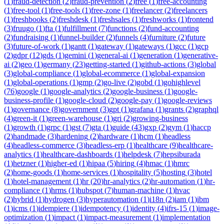
(
1
)
fraud-detection
(
2
)
fraud-prevention
(
2
)
free
(
1
)
free-accounting
(
1
)
free-tool
(
1
)
free-tools
(
1
)
free-zone
(
1
)
freelancer
(
2
)
freelancers
(
1
)
freshbooks
(
2
)
freshdesk
(
1
)
freshsales
(
1
)
freshworks
(
1
)
frontend
(
3
)
fruugo
(
1
)
fta
(
1
)
fulfillment
(
7
)
functions
(
2
)
fund-accounting
(
2
)
fundraising
(
1
)
funnel-builder
(
2
)
funnels
(
4
)
furniture
(
2
)
future
(
3
)
future-of-work
(
1
)
gantt
(
1
)
gateway
(
1
)
gateways
(
1
)
gcc
(
1
)
gcp
(
2
)
gdpr
(
12
)
gds
(
1
)
gemini
(
1
)
general-ai
(
1
)
generation
(
1
)
generative-
ai
(
2
)
geo
(
1
)
germany
(
23
)
getting-started
(
1
)
github-actions
(
3
)
global
(
3
)
global-compliance
(
1
)
global-ecommerce
(
1
)
global-expansion
(
1
)
global-operations
(
1
)
gmp
(
2
)
go-live
(
2
)
gobd
(
1
)
gohighlevel
(
76
)
google
(
1
)
google-analytics
(
2
)
google-business
(
1
)
google-
business-profile
(
1
)
google-cloud
(
2
)
google-pay
(
1
)
google-reviews
(
1
)
governance
(
8
)
government
(
3
)
gpt
(
1
)
grafana
(
1
)
grants
(
2
)
graphql
(
4
)
green-it
(
1
)
green-warehouse
(
1
)
gri
(
2
)
growing-business
(
1
)
growth
(
1
)
grpc
(
1
)
gst
(
7
)
gta
(
1
)
guide
(
43
)
gxp
(
2
)
gym
(
1
)
haccp
(
2
)
handmade
(
3
)
hardening
(
2
)
hardware
(
1
)
hcm
(
1
)
headless
(
4
)
headless-commerce
(
3
)
headless-erp
(
1
)
healthcare
(
9
)
healthcare-
analytics
(
1
)
healthcare-dashboards
(
1
)
helpdesk
(
7
)
hepsiburada
(
1
)
hetzner
(
1
)
higher-ed
(
1
)
hipaa
(
5
)
hiring
(
4
)
hmac
(
1
)
hmrc
(
2
)
home-goods
(
1
)
home-services
(
1
)
hospitality
(
5
)
hosting
(
3
)
hotel
(
1
)
hotel-management
(
1
)
hr
(
20
)
hr-analytics
(
2
)
hr-automation
(
1
)
hr-
compliance
(
1
)
hrms
(
1
)
hubspot
(
7
)
human-machine
(
1
)
hvac
(
2
)
hybrid
(
1
)
hydrogen
(
3
)
hyperautomation
(
1
)
i18n
(
2
)
iam
(
1
)
ibm
(
1
)
icms
(
1
)
idempiere
(
1
)
idempotency
(
1
)
identity
(
4
)
ifrs-15
(
1
)
image-
optimization
(
1
)
impact
(
1
)
impact-measurement
(
1
)
implementation