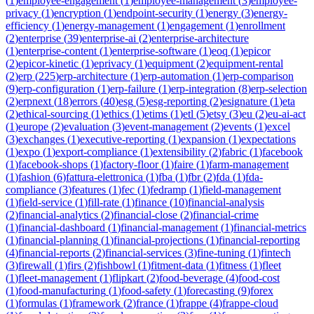
(
1
)
employee-engagement
(
1
)
employee-management
(
3
)
employee-
privacy
(
1
)
encryption
(
1
)
endpoint-security
(
1
)
energy
(
3
)
energy-
efficiency
(
1
)
energy-management
(
1
)
engagement
(
1
)
enrollment
(
2
)
enterprise
(
39
)
enterprise-ai
(
2
)
enterprise-architecture
(
1
)
enterprise-content
(
1
)
enterprise-software
(
1
)
eoq
(
1
)
epicor
(
2
)
epicor-kinetic
(
1
)
eprivacy
(
1
)
equipment
(
2
)
equipment-rental
(
2
)
erp
(
225
)
erp-architecture
(
1
)
erp-automation
(
1
)
erp-comparison
(
9
)
erp-configuration
(
1
)
erp-failure
(
1
)
erp-integration
(
8
)
erp-selection
(
2
)
erpnext
(
18
)
errors
(
40
)
esg
(
5
)
esg-reporting
(
2
)
esignature
(
1
)
eta
(
2
)
ethical-sourcing
(
1
)
ethics
(
1
)
etims
(
1
)
etl
(
5
)
etsy
(
3
)
eu
(
2
)
eu-ai-act
(
1
)
europe
(
2
)
evaluation
(
3
)
event-management
(
2
)
events
(
1
)
excel
(
3
)
exchanges
(
1
)
executive-reporting
(
1
)
expansion
(
1
)
expectations
(
1
)
expo
(
1
)
export-compliance
(
1
)
extensibility
(
2
)
fabric
(
1
)
facebook
(
1
)
facebook-shops
(
1
)
factory-floor
(
1
)
faire
(
1
)
farm-management
(
1
)
fashion
(
6
)
fattura-elettronica
(
1
)
fba
(
1
)
fbr
(
2
)
fda
(
1
)
fda-
compliance
(
3
)
features
(
1
)
fec
(
1
)
fedramp
(
1
)
field-management
(
1
)
field-service
(
1
)
fill-rate
(
1
)
finance
(
10
)
financial-analysis
(
2
)
financial-analytics
(
2
)
financial-close
(
2
)
financial-crime
(
1
)
financial-dashboard
(
1
)
financial-management
(
1
)
financial-metrics
(
1
)
financial-planning
(
1
)
financial-projections
(
1
)
financial-reporting
(
4
)
financial-reports
(
2
)
financial-services
(
3
)
fine-tuning
(
1
)
fintech
(
3
)
firewall
(
1
)
firs
(
2
)
fishbowl
(
1
)
fitment-data
(
1
)
fitness
(
1
)
fleet
(
1
)
fleet-management
(
1
)
flipkart
(
2
)
food-beverage
(
4
)
food-cost
(
1
)
food-manufacturing
(
1
)
food-safety
(
1
)
forecasting
(
9
)
forex
(
1
)
formulas
(
1
)
framework
(
2
)
france
(
1
)
frappe
(
4
)
frappe-cloud