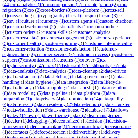
(
44
)
crm-analytics
(
1
)
crm-comparison
(
5
)
crm-integration
(
2
)
crm-
migration
(
2
)
cro
(
2
)
cross-border
(
8
)
cross-platform
(
1
)
cross-sell
(
1
)
cross-selling
(
1
)
cryptography
(
1
)
csat
(
1
)
cspm
(
1
)
csrd
(
3
)
css
(
2
)
csv
(
1
)
culture
(
1
)
currency
(
1
)
custom-agents
(
1
)
custom-checkout
(
1
)
custom-development
(
2
)
custom-fields
(
1
)
custom-module
(
1
)
custom-orders
(
2
)
custom-skills
(
2
)
customer-analytics
(
2
)
customer-data
(
1
)
customer-engagement
(
3
)
customer-experience
(
5
)
customer-health
(
1
)
customer-journey
(
1
)
customer-lifetime-value
(
3
)
customer-retention
(
5
)
customer-satisfaction
(
1
)
customer-
segmentation
(
2
)
customer-service
(
7
)
customer-success
(
5
)
customer-
support
(
7
)
customization
(
5
)
customs
(
1
)
cutover
(
2
)
cx
(
1
)
cybersecurity
(
14
)
daraz
(
1
)
dashboard
(
2
)
dashboards
(
16
)
data
(
5
)
data-analysis
(
3
)
data-analytics
(
3
)
data-cleanup
(
2
)
data-driven
(
3
)
data-extraction
(
2
)
data-fetching
(
1
)
data-governance
(
1
)
data-
handling
(
1
)
data-hygiene
(
1
)
data-integration
(
2
)
data-lifecycle
(
1
)
data-literacy
(
1
)
data-mapping
(
1
)
data-mesh
(
1
)
data-migration
(
8
)
data-modeling
(
5
)
data-pipeline
(
1
)
data-platform
(
2
)
data-
preparation
(
1
)
data-privacy
(
4
)
data-protection
(
14
)
data-quality
(
4
)
data-refresh
(
2
)
data-residency
(
2
)
data-retention
(
1
)
data-transfer
(
4
)
data-visualization
(
5
)
data-warehouse
(
2
)
database
(
7
)
dataflows
(
1
)
datev
(
1
)
dawn
(
1
)
dawn-theme
(
1
)
dax
(
7
)
deal-management
(
1
)
dealer
(
1
)
debugging
(
1
)
decentralized
(
1
)
decision
(
1
)
decision-
framework
(
1
)
decision-making
(
1
)
decision-matrix
(
1
)
decision-tree
(
1
)
decorators
(
1
)
defect-detection
(
1
)
deliverability
(
1
)
delivery
(
1
)
delmiaworks
(
1
)
demand-forecasting
(
3
)
demand-planning