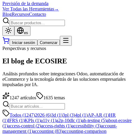
Previsión de la demanda
Ver Todas las Herramientas
→
Blog
Recursos
Contacto
es
Iniciar sesión
Comenzar
Perspectivas y recursos
El blog de ECOSIRE
Análisis profundos sobre integraciones Odoo, automatización de
eCommerce y la tecnología detrás de las soluciones empresariales
impulsadas por IA.
1247
artículos
1635
temas
Todos (1247)
2026
(
6
)
3d
(
1
)
3pl
(
3
)
4pl
(
1
)
AP-AR
(
1
)
HR
(
1
)
IFRS
(
1
)
KPIs
(
1
)
a11y
(
1
)
a2p-10dlc
(
1
)
ab-testing
(
5
)
about-ecosire
(
1
)
access-control
(
2
)
access-rights
(
1
)
accessibility
(
3
)
account-
management
(
1
)
accounting
(
83
)
accounting-comparison