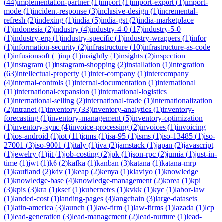
(
44
)
implementation-partner
(
1
)
import
(
1
)
import-export
(
1
)
import-
mode
(
1
)
incident-response
(
3
)
inclusive-design
(
1
)
incremental-
refresh
(
2
)
indexing
(
1
)
india
(
5
)
india-gst
(
2
)
india-marketplace
(
1
)
indonesia
(
2
)
industry
(
4
)
industry-4-0
(
17
)
industry-5-0
(
1
)
industry-erp
(
1
)
industry-specific
(
1
)
industry-wrappers
(
1
)
infor
(
1
)
information-security
(
2
)
infrastructure
(
10
)
infrastructure-as-code
(
1
)
infusionsoft
(
1
)
inp
(
1
)
insightly
(
1
)
insights
(
2
)
inspection
(
1
)
instagram
(
1
)
instagram-shopping
(
2
)
installation
(
1
)
integration
(
63
)
intellectual-property
(
1
)
inter-company
(
1
)
intercompany
(
4
)
internal-controls
(
1
)
internal-documentation
(
1
)
international
(
11
)
international-expansion
(
1
)
international-logistics
(
1
)
international-selling
(
2
)
international-trade
(
1
)
internationalization
(
2
)
intranet
(
1
)
inventory
(
33
)
inventory-analytics
(
1
)
inventory-
forecasting
(
1
)
inventory-management
(
5
)
inventory-optimization
(
1
)
inventory-sync
(
4
)
invoice-processing
(
2
)
invoices
(
1
)
invoicing
(
1
)
ios-android
(
1
)
iot
(
11
)
iqms
(
1
)
isa-95
(
1
)
isms
(
1
)
iso-13485
(
1
)
iso-
27001
(
3
)
iso-9001
(
1
)
italy
(
1
)
iva
(
2
)
jamstack
(
1
)
japan
(
2
)
javascript
(
1
)
jewelry
(
1
)
jit
(
1
)
job-costing
(
2
)
jpk
(
1
)
json-rpc
(
2
)
jumia
(
1
)
just-in-
time
(
1
)
jwt
(
1
)
k6
(
2
)
kafka
(
1
)
kanban
(
3
)
katana
(
1
)
katana-mrp
(
1
)
kaufland
(
2
)
kdv
(
1
)
keap
(
2
)
kenya
(
1
)
klaviyo
(
1
)
knowledge
(
1
)
knowledge-base
(
4
)
knowledge-management
(
2
)
korea
(
1
)
kpi
(
3
)
kpis
(
3
)
kra
(
1
)
ksef
(
1
)
kubernetes
(
1
)
kvkk
(
1
)
kyc
(
1
)
labor-law
(
1
)
landed-cost
(
1
)
landing-pages
(
4
)
langchain
(
3
)
large-datasets
(
1
)
latin-america
(
3
)
launch
(
1
)
law-firm
(
1
)
law-firms
(
1
)
lazada
(
1
)
lcp
(
1
)
lead-generation
(
3
)
lead-management
(
2
)
lead-nurture
(
1
)
lead-