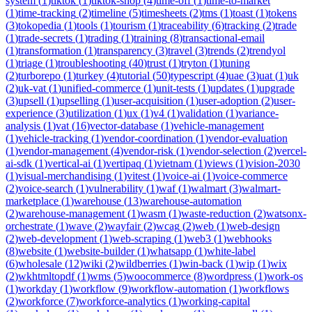
system
(
1
)
tiktok
(
1
)
tiktok-shop
(
4
)
time-off
(
1
)
time-to-market
(
1
)
time-tracking
(
2
)
timeline
(
5
)
timesheets
(
2
)
tms
(
1
)
toast
(
1
)
tokens
(
3
)
tokopedia
(
1
)
tools
(
1
)
tourism
(
1
)
traceability
(
6
)
tracking
(
2
)
trade
(
1
)
trade-secrets
(
1
)
trading
(
1
)
training
(
8
)
transactional-email
(
1
)
transformation
(
1
)
transparency
(
3
)
travel
(
3
)
trends
(
2
)
trendyol
(
1
)
triage
(
1
)
troubleshooting
(
40
)
trust
(
1
)
tryton
(
1
)
tuning
(
2
)
turborepo
(
1
)
turkey
(
4
)
tutorial
(
50
)
typescript
(
4
)
uae
(
3
)
uat
(
1
)
uk
(
2
)
uk-vat
(
1
)
unified-commerce
(
1
)
unit-tests
(
1
)
updates
(
1
)
upgrade
(
3
)
upsell
(
1
)
upselling
(
1
)
user-acquisition
(
1
)
user-adoption
(
2
)
user-
experience
(
3
)
utilization
(
1
)
ux
(
1
)
v4
(
1
)
validation
(
1
)
variance-
analysis
(
1
)
vat
(
16
)
vector-database
(
1
)
vehicle-management
(
1
)
vehicle-tracking
(
1
)
vendor-coordination
(
1
)
vendor-evaluation
(
1
)
vendor-management
(
4
)
vendor-risk
(
1
)
vendor-selection
(
2
)
vercel-
ai-sdk
(
1
)
vertical-ai
(
1
)
vertipaq
(
1
)
vietnam
(
1
)
views
(
1
)
vision-2030
(
1
)
visual-merchandising
(
1
)
vitest
(
1
)
voice-ai
(
1
)
voice-commerce
(
2
)
voice-search
(
1
)
vulnerability
(
1
)
waf
(
1
)
walmart
(
3
)
walmart-
marketplace
(
1
)
warehouse
(
13
)
warehouse-automation
(
2
)
warehouse-management
(
1
)
wasm
(
1
)
waste-reduction
(
2
)
watsonx-
orchestrate
(
1
)
wave
(
2
)
wayfair
(
2
)
wcag
(
2
)
web
(
1
)
web-design
(
2
)
web-development
(
1
)
web-scraping
(
1
)
web3
(
1
)
webhooks
(
8
)
website
(
1
)
website-builder
(
1
)
whatsapp
(
1
)
white-label
(
6
)
wholesale
(
12
)
wiki
(
2
)
wildberries
(
1
)
win-back
(
1
)
wip
(
1
)
wix
(
2
)
wkhtmltopdf
(
1
)
wms
(
5
)
woocommerce
(
8
)
wordpress
(
1
)
work-os
(
1
)
workday
(
1
)
workflow
(
9
)
workflow-automation
(
1
)
workflows
(
2
)
workforce
(
7
)
workforce-analytics
(
1
)
working-capital