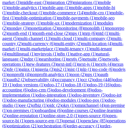
market
(
3
)
middle-east
(
3
)
migration
(
29
)
migrations
(
1
)
mobile
(
1
)
mobile-analytics
(
1
)
mobile-app
(
1
)
mobile-apps
(
1
)
mobile-bi
(
1
)
mobile-checkout
(
1
)
mobile-commerce
(
14
)
mobile-cro
(
1
)
mobile-
first
(
1
)
mobile-optimization
(
1
)
mobile-payments
(
1
)
mobile-seo
(
1
)
mobile-strategy
(
1
)
mobile-ux
(
1
)
modernization
(
1
)
modules
(
2
)
monday
(
3
)
monetization
(
2
)
monitoring
(
8
)
monolith
(
1
)
monorepo
(
2
)
month-end
(
1
)
month-end-close
(
2
)
mps
(
1
)
mrp
(
6
)
mtd
(
1
)
multi-
agent
(
5
)
multi-channel
(
13
)
multi-cloud
(
1
)
multi-company
(
3
)
multi-
country
(
2
)
multi-currency
(
6
)
multi-entity
(
2
)
multi-location
(
4
)
multi-
market
(
1
)
multi-marketplace
(
1
)
multi-tenancy
(
1
)
multi-tenant
(
4
)
multilingual
(
1
)
myinvois
(
1
)
n8n
(
1
)
native-app
(
1
)
natural-
language
(
2
)
ndpr
(
1
)
nearshoring
(
1
)
nestjs
(
5
)
netsuite
(
5
)
network-
operations
(
1
)
new-features
(
3
)
next-intl
(
1
)
next-js
(
1
)
nextjs
(
4
)
nexus
(
2
)
nfe
(
1
)
nginx
(
1
)
nigeria
(
3
)
nis2
(
1
)
nist
(
1
)
nlp
(
1
)
no-code
(
6
)
nodejs
(
1
)
nonprofit
(
4
)
nonprofit-analytics
(
1
)
noon
(
2
)
nps
(
1
)
oauth
(
1
)
oauth2
(
2
)
observability
(
4
)
occupancy
(
1
)
ocr
(
2
)
odoo
(
446
)
odoo
19
(
1
)
odoo versions
(
1
)
odoo-17
(
1
)
odoo-18
(
1
)
odoo-19
(
16
)
odoo-
accounting
(
6
)
odoo-crm
(
5
)
odoo-development
(
8
)
odoo-
implementation
(
1
)
odoo-integration
(
1
)
odoo-inventory
(
5
)
odoo-iot
(
1
)
odoo-manufacturing
(
4
)
odoo-modules
(
1
)
odoo-pos
(
1
)
odoo-
studio
(
1
)
oee
(
2
)
ofbiz
(
1
)
oidc
(
2
)
okrs
(
1
)
omnichannel
(
4
)
on-premise
(
1
)
on-premises
(
1
)
onboarding
(
6
)
online-courses
(
2
)
online-learning
(
2
)
online-reputation
(
1
)
online-store-2.0
(
1
)
open-source
(
6
)
open-
source-bi
(
1
)
open-source-erp
(
13
)
openai
(
1
)
openclaw
(
85
)
operations
(
6
)
optimization
(
21
)
orchestration
(
6
)
order-accuracy
(
1
)
order-