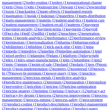
management
(
2
)
order-routing
(
1
)
orders
(
1
)
organizational-change
(
1
)
orm
(
3
)
oss
(
1
)
otto
(
3
)
outsourcing
(
3
)
owasp
(
1
)
owl
(
2
)
ownership
(
1
)
ozon
(
1
)
packaging
(
2
)
page-objects
(
1
)
paginated-reports
(
1
)
pagination
(
1
)
pajak
(
1
)
pakistan
(
2
)
paperless
(
1
)
parts-distribution
(
1
)
parts-management
(
1
)
patents
(
1
)
patient-analytics
(
1
)
patient-care
(
2
)
patient-management
(
1
)
patient-recall
(
1
)
patterns
(
5
)
payment
(
1
)
payment-security
(
2
)
payment-terms
(
1
)
payments
(
5
)
payroll
(
18
)
pci-dss
(
4
)
pdf
(
2
)
pdfkit
(
1
)
pdpl
(
2
)
peachtree
(
2
)
penetration-
testing
(
1
)
people-analytics
(
2
)
performance
(
25
)
performance-review
(
1
)
permissions
(
1
)
personalization
(
5
)
pharma
(
4
)
pharmaceutical
(
2
)
philippines
(
1
)
phishing
(
1
)
pick-pack-ship
(
1
)
pim
(
1
)
pipa
(
1
)
pipeda
(
1
)
pipedrive
(
2
)
pipeline
(
9
)
pipeline-automation
(
1
)
pipl
(
1
)
pixel-perfect
(
1
)
planning
(
9
)
plans
(
1
)
platform
(
3
)
playwright
(
2
)
plex
(
1
)
plex-smart-manufacturing
(
1
)
plm
(
2
)
plumbing
(
1
)
pm2
(
1
)
pms
(
1
)
pnpm
(
1
)
point-of-sale
(
3
)
poland
(
3
)
polaris
(
1
)
pos
(
9
)
post-
brexit
(
1
)
post-implementation
(
2
)
postgres
(
2
)
postgresql
(
10
)
power-
bi
(
79
)
power-bi-premium
(
1
)
power-query
(
1
)
ppc
(
1
)
practice-
management
(
2
)
precious-metals
(
1
)
predictive-analytics
(
4
)
predictive-maintenance
(
2
)
premium
(
2
)
preparation
(
1
)
prestashop
(
1
)
preventive
(
1
)
pricelists
(
1
)
pricing
(
19
)
pricing-optimization
(
1
)
pricing-strategy
(
3
)
printing
(
1
)
prisma
(
1
)
privacy
(
12
)
privacy-act
(
1
)
privacy-by-design
(
1
)
process
(
2
)
process-improvement
(
1
)
process-
management
(
1
)
process-mining
(
1
)
process-safety
(
1
)
procurement
(
11
)
product-costing
(
1
)
product-descriptions
(
1
)
product-management
(
2
)
product-mapping
(
1
)
product-optimization
(
1
)
product-pages