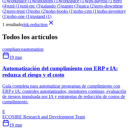
(
1
)
workplace
(
1
)
workshops
(
1
)
workspace
(
1
)
wps-payroll
(
1
)
xero
(
4
)
xml
(
1
)
xml-rpc
(
3
)
zalando
(
5
)
zapier
(
3
)
zatca
(
2
)
zero-downtime
(
2
)
zero-trust
(
3
)
zoho
(
2
)
zoho-books
(
1
)
zoho-crm
(
1
)
zoho-inventory
(
1
)
zoho-one
(
1
)
zustand
(
1
)
1 resultado
risk-reduction
Todos los artículos
compliance
automation
19 mar
Automatización del cumplimiento con ERP e IA:
reduzca el riesgo y el costo
Guía completa para automatizar programas de cumplimiento con
ERP e IA: controles automatizados, monitoreo continuo, evaluación
de riesgos impulsada por IA y estrategias de reducción de costos de
cumplimiento.
E
ECOSIRE Research and Development Team
19 mar