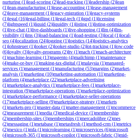
nurturing
(
1
)
lead-scoring
(
2
)
lead-tracking
(
1
)
leadership
(
2
)
lean
(
1
)
lean-manufacturing
(
1
)
lease-accounting
(
1
)
lease-management
(
2
)
leave-management
(
1
)
legacy-migration
(
1
)
legacy-systems
(
1
)
legal
(
16
)
legal-billing
(
1
)
legal-tech
(
1
)
lgpd
(
1
)
licensing
(
7
)
lightspeed
(
1
)
liquid
(
2
)
liquidity
(
1
)
listing
(
1
)
listing-optimization
(
1
)
live-chat
(
1
)
live-dashboards
(
1
)
live-shopping
(
1
)
llm
(
4
)
llm-
visibility
(
1
)
lms
(
3
)
load-balancing
(
1
)
load-testing
(
3
)
local
(
1
)
local-
seo
(
4
)
localization
(
24
)
logging
(
1
)
logistics
(
14
)
logistics-analytics
(
1
)
lohnsteuer
(
1
)
looker
(
2
)
looker-studio
(
2
)
lot-tracking
(
1
)
low-code
(
6
)
loyalty
(
3
)
loyalty-programs
(
2
)
ltv
(
1
)
mach
(
1
)
mach-architecture
(
1
)
machine-learning
(
13
)
magento
(
4
)
mailchimp
(
1
)
maintenance
(
4
)
make-or-buy
(
1
)
making-tax-digital
(
1
)
malaysia
(
1
)
managed-
services
(
1
)
management
(
1
)
manufacturing
(
53
)
margins
(
2
)
market-
analysis
(
1
)
marketing
(
10
)
marketing-automation
(
11
)
marketing-
platform
(
4
)
marketplace
(
22
)
marketplace-advertising
(
1
)
marketplace-analytics
(
1
)
marketplace-fees
(
1
)
marketplace-
integration
(
9
)
marketplace-operations
(
1
)
marketplace-optimization
(
1
)
marketplace-performance
(
1
)
marketplace-seller-operations
(
17
)
marketplace-selling
(
9
)
marketplace-strategy
(
1
)
markets
(
1
)
markets-pro
(
1
)
master-data
(
1
)
matter-management
(
1
)
mcommerce
(
2
)
measurement
(
1
)
media
(
3
)
medical-device
(
1
)
membership
(
2
)
membership-sites
(
3
)
memberships
(
1
)
mercadolibre
(
2
)
mes
(
2
)
messaging
(
1
)
metabase
(
1
)
metasfresh
(
1
)
method-crm
(
1
)
metrics
(
2
)
mexico
(
1
)
mfa
(
1
)
microlearning
(
1
)
microservices
(
6
)
microsoft
(
4
)
microsoft-365
(
1
)
microsoft-copilot
(
1
)
microsoft-fabric
(
3
)
mid-