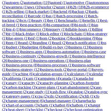
(
3
)
autogen
(
2
)
automation
(
119
)
automl
(
1
)
automotive
(
5
)
autonomous
(
2
)
awareness
(
1
)
aws
(
10
)
axelor
(
2
)
azure
(
4
)
b2b
(
18
)
b2b-ecommerce
(
1
)
b2b-selling
(
1
)
back-market
(
1
)
backend
(
6
)
backup
(
2
)
bank-
reconciliation
(
1
)
barcode
(
1
)
bas
(
1
)
batch-processing
(
1
)
batch-
tracking
(
2
)
bcrs
(
1
)
beauty
(
1
)
bee
(
1
)
benchmarks
(
1
)
benefits
(
1
)
best-
of-breed
(
1
)
best-practices
(
6
)
bi-comparison
(
8
)
bi-tools
(
1
)
bias
(
1
)
big-4
(
1
)
bigcommerce
(
3
)
bigquery
(
1
)
billable-hours
(
1
)
billing
(
7
)
bir
(
1
)
black-friday
(
1
)
block-editor
(
1
)
blockchain
(
1
)
blog-strategy
(
1
)
blue-green
(
1
)
bmf
(
1
)
bom
(
2
)
booking
(
5
)
bookkeeping
(
9
)
bpa
(
1
)
bpm
(
1
)
brand
(
2
)
branding
(
1
)
brazil
(
2
)
breach-notification
(
1
)
bss
(
1
)
budget
(
3
)
budgeting
(
6
)
build-vs-buy
(
3
)
business
(
13
)
business
software
(
1
)
business-apps
(
1
)
business-automation
(
1
)
business-case
(
2
)
business-continuity
(
2
)
business-growth
(
1
)
business-intelligence
(
26
)
business-one
(
1
)
business-operations
(
1
)
business-plan
(
1
)
business-process
(
8
)
business-processes
(
1
)
business-software
(
1
)
business-strategy
(
12
)
business-tools
(
2
)
buyer-portal
(
1
)
buyers-
guide
(
1
)
caching
(
6
)
calculation-groups
(
1
)
calculators
(
1
)
calendar
(
3
)
california
(
1
)
cam
(
1
)
campaigns
(
4
)
canada
(
1
)
canada-hst
(
1
)
canary
(
1
)
capacity
(
2
)
capacity-planning
(
2
)
carbon-footprint
(
2
)
carbon-tracking
(
3
)
career-plans
(
1
)
cart-abandonment
(
2
)
case-
management
(
2
)
case-study
(
11
)
cash-flow
(
4
)
catalog
(
2
)
catalog-sync
(
1
)
category-pages
(
1
)
ccpa
(
2
)
cdn
(
2
)
certification
(
2
)
cfdi
(
1
)
cfo
(
2
)
change-management
(
6
)
channel-manager
(
1
)
chargebacks
(
1
)
chart-of-accounts
(
3
)
charts
(
1
)
chatbot
(
6
)
chatbots
(
1
)
chatgpt
(
2
)
cheat-sheet
(
1
)
checklist
(
7
)
checkout
(
2
)
checkout-optimization