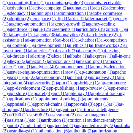
(
1
)
accounting-firms
(
1
)
accounts-payable
(
3
)
accounts-receivable
(
1
)
activation
(
1
)
activecampaign
(
2
)
acumatica
(
1
)
ada
(
2
)
adempiere
(
1
)
adequacy
(
1
)
admin-api
(
1
)
administration
(
1
)
adobe-commerce
(
2
)
adoption
(
2
)
aerospace
(
1
)
afip
(
1
)
africa
(
2
)
aftermarket
(
1
)
agency
(
13
)
agency-automation
(
1
)
agency-growth
(
2
)
agency-scaling
(
1
)
agentforce
(
1
)
agile
(
2
)
agreements
(
1
)
agriculture
(
3
)
agritech
(
1
)
ai
(
62
)
ai-agent
(
1
)
ai-agents
(
38
)
ai-analytics
(
2
)
ai-architecture
(
2
)
ai-
assistants
(
1
)
ai-automation
(
6
)
ai-bot
(
1
)
ai-chatbot
(
1
)
ai-comparison
(
1
)
ai-content
(
1
)
ai-development
(
1
)
ai-ethics
(
1
)
ai-frameworks
(
2
)
ai-
investment
(
1
)
ai-queries
(
1
)
ai-search
(
3
)
ai-security
(
1
)
ai-testing
(
1
)
ai-threats
(
1
)
alerting
(
2
)
alexa
(
1
)
alibaba
(
1
)
aliexpress
(
1
)
all-in-one
(
2
)
allegro
(
2
)
amazon
(
7
)
amazon-ads
(
1
)
amazon-ppc
(
1
)
amazon-
seller
(
1
)
aml
(
1
)
analytics
(
40
)
announcement
(
1
)
anomaly-detection
(
1
)
answer-engine-optimization
(
1
)
aov
(
1
)
ap-automation
(
1
)
apache
(
1
)
apcs
(
1
)
api
(
22
)
api-economy
(
1
)
api-first
(
2
)
api-gateway
(
1
)
api-
integration
(
4
)
api-security
(
2
)
apm
(
1
)
app-bridge
(
1
)
app-commerce
(
1
)
app-development
(
2
)
app-publishing
(
1
)
app-review
(
1
)
app-router
(
1
)
app-store
(
1
)
apparel
(
3
)
appi
(
1
)
apple-pay
(
1
)
applicant-tracking
(
1
)
applications
(
1
)
appointment-booking
(
2
)
appointments
(
1
)
appraisals
(
1
)
approval-chains
(
1
)
approvals
(
3
)
apps
(
1
)
ar
(
1
)
ar-
shopping
(
1
)
architecture
(
17
)
argentina
(
1
)
artificial-intelligence
(
2
)
as9100
(
1
)
asc-606
(
3
)
assessment
(
2
)
asset-management
(
4
)
assistant
(
1
)
ato
(
1
)
attribution
(
1
)
attrition
(
1
)
audience-analytics
(
1
)
audit
(
7
)
audit-trail
(
1
)
augmented
(
1
)
augmented-reality
(
2
)
australia
(
2
)
australia-gst
(
1
)
authentication
(
6
)
authentik
(
2
)
authorization