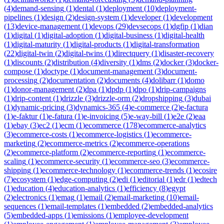
(
4
)
demand-sensing
(
1
)
dental
(
1
)
deployment
(
10
)
deployment-
pipelines
(
1
)
design
(
2
)
design-system
(
1
)
developer
(
1
)
development
(
13
)
device-management
(
1
)
devops
(
29
)
devsecops
(
1
)
dgfip
(
1
)
dian
(
1
)
digital
(
1
)
digital-adoption
(
1
)
digital-business
(
1
)
digital-health
(
1
)
digital-maturity
(
1
)
digital-products
(
1
)
digital-transformation
(
22
)
digital-twin
(
2
)
digital-twins
(
1
)
directquery
(
1
)
disaster-recovery
(
1
)
discounts
(
2
)
distribution
(
4
)
diversity
(
1
)
dms
(
2
)
docker
(
3
)
docker-
compose
(
1
)
doctype
(
1
)
document-management
(
3
)
document-
processing
(
2
)
documentation
(
2
)
documents
(
4
)
dolibarr
(
1
)
domo
(
1
)
donor-management
(
2
)
dpa
(
1
)
dpdp
(
1
)
dpo
(
1
)
drip-campaigns
(
1
)
drip-content
(
1
)
drizzle
(
3
)
drizzle-orm
(
2
)
dropshipping
(
3
)
dubai
(
1
)
dynamic-pricing
(
3
)
dynamics-365
(
4
)
e-commerce
(
2
)
e-factura
(
1
)
e-faktur
(
1
)
e-fatura
(
1
)
e-invoicing
(
5
)
e-way-bill
(
1
)
e2e
(
2
)
eaa
(
1
)
ebay
(
3
)
ec2
(
1
)
ecm
(
1
)
ecommerce
(
178
)
ecommerce-analytics
(
3
)
ecommerce-costs
(
1
)
ecommerce-logistics
(
1
)
ecommerce-
marketing
(
2
)
ecommerce-metrics
(
2
)
ecommerce-operations
(
2
)
ecommerce-platform
(
2
)
ecommerce-reporting
(
1
)
ecommerce-
scaling
(
1
)
ecommerce-security
(
1
)
ecommerce-seo
(
3
)
ecommerce-
shipping
(
1
)
ecommerce-technology
(
1
)
ecommerce-trends
(
1
)
ecosire
(
7
)
ecosystem
(
1
)
edge-computing
(
2
)
edi
(
1
)
editorial
(
1
)
edr
(
1
)
edtech
(
1
)
education
(
4
)
education-analytics
(
1
)
efficiency
(
8
)
egypt
(
2
)
electronics
(
1
)
emag
(
1
)
email
(
2
)
email-marketing
(
10
)
email-
sequences
(
1
)
email-templates
(
1
)
embedded
(
2
)
embedded-analytics
(
5
)
embedded-apps
(
1
)
emissions
(
1
)
employee-development