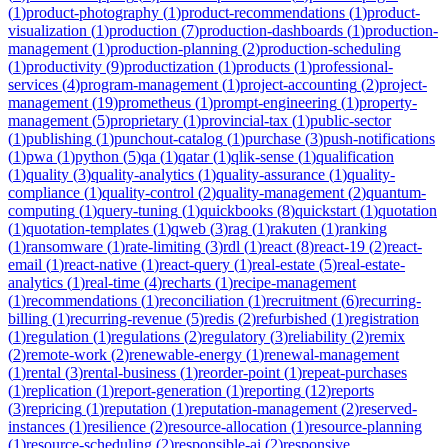
(
1
)
product-photography
(
1
)
product-recommendations
(
1
)
product-
visualization
(
1
)
production
(
7
)
production-dashboards
(
1
)
production-
management
(
1
)
production-planning
(
2
)
production-scheduling
(
1
)
productivity
(
9
)
productization
(
1
)
products
(
1
)
professional-
services
(
4
)
program-management
(
1
)
project-accounting
(
2
)
project-
management
(
19
)
prometheus
(
1
)
prompt-engineering
(
1
)
property-
management
(
5
)
proprietary
(
1
)
provincial-tax
(
1
)
public-sector
(
1
)
publishing
(
1
)
punchout-catalog
(
1
)
purchase
(
3
)
push-notifications
(
1
)
pwa
(
1
)
python
(
5
)
qa
(
1
)
qatar
(
1
)
qlik-sense
(
1
)
qualification
(
1
)
quality
(
3
)
quality-analytics
(
1
)
quality-assurance
(
1
)
quality-
compliance
(
1
)
quality-control
(
2
)
quality-management
(
2
)
quantum-
computing
(
1
)
query-tuning
(
1
)
quickbooks
(
8
)
quickstart
(
1
)
quotation
(
1
)
quotation-templates
(
1
)
qweb
(
3
)
rag
(
1
)
rakuten
(
1
)
ranking
(
1
)
ransomware
(
1
)
rate-limiting
(
3
)
rdl
(
1
)
react
(
8
)
react-19
(
2
)
react-
email
(
1
)
react-native
(
1
)
react-query
(
1
)
real-estate
(
5
)
real-estate-
analytics
(
1
)
real-time
(
4
)
recharts
(
1
)
recipe-management
(
1
)
recommendations
(
1
)
reconciliation
(
1
)
recruitment
(
6
)
recurring-
billing
(
1
)
recurring-revenue
(
5
)
redis
(
2
)
refurbished
(
1
)
registration
(
1
)
regulation
(
1
)
regulations
(
2
)
regulatory
(
3
)
reliability
(
2
)
remix
(
2
)
remote-work
(
2
)
renewable-energy
(
1
)
renewal-management
(
1
)
rental
(
3
)
rental-business
(
1
)
reorder-point
(
1
)
repeat-purchases
(
1
)
replication
(
1
)
report-generation
(
1
)
reporting
(
12
)
reports
(
3
)
repricing
(
1
)
reputation
(
1
)
reputation-management
(
2
)
reserved-
instances
(
1
)
resilience
(
2
)
resource-allocation
(
1
)
resource-planning
(
1
)
resource-scheduling
(
2
)
responsible-ai
(
2
)
responsive