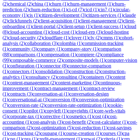
(
2
)
chemical
(
2
)
china
(
1
)
churn
(
1
)
churn-management
(
1
)
churn-
prediction
(
2
)
churn-reduction
(
1
)
ci-cd
(
7
)
cicd
(
1
)
cin7
(
1
)
circular-
economy
(
1
)
cis
(
1
)
citizen-development
(
3
)
citizen-services
(
1
)
claude
(
2
)
clickfunnels
(
2
)
client-acquisition
(
1
)
client-management
(
2
)
client-
onboarding
(
1
)
client-portal
(
2
)
client-setup
(
1
)
client-success
(
1
)
cloud
(
8
)
cloud-accounting
(
1
)
cloud-cost
(
1
)
cloud-erp
(
3
)
cloud-hosting
(
2
)
cloud-security
(
2
)
cloudflare
(
1
)
clover
(
1
)
clv
(
2
)
cmms
(
1
)
cohort-
analysis
(
2
)
collaboration
(
3
)
colombia
(
1
)
commission-tracking
(
1
)
community
(
3
)
company
(
1
)
company-story
(
1
)
comparison
(
88
)
comparisons
(
1
)
compensation
(
1
)
compiere
(
2
)
compliance
(
99
)
composable-commerce
(
2
)
composite-models
(
1
)
computer-vision
(
1
)
configuration
(
1
)
connector
(
8
)
connector-comparison
(
1
)
connectors
(
1
)
consolidation
(
3
)
construction
(
2
)
construction-
analytics
(
1
)
consultancy
(
2
)
consulting
(
3
)
containers
(
3
)
content
(
1
)
content-management
(
2
)
content-marketing
(
3
)
continuous-
improvement
(
1
)
contract-management
(
1
)
contract-review
(
1
)
contracts
(
3
)
conversation-ai
(
1
)
conversation-design
(
1
)
conversational-ai
(
3
)
conversion
(
8
)
conversion-optimization
(
7
)
conversion-rate
(
2
)
conversion-rate-optimization
(
1
)
cookie-
consent
(
1
)
copilot
(
1
)
copyleft
(
1
)
copyrights
(
1
)
core-web-vitals
(
5
)
corporate-tax
(
1
)
corrective
(
1
)
cosmetics
(
1
)
cost
(
4
)
cost-
accounting
(
1
)
cost-analysis
(
3
)
cost-benefit
(
2
)
cost-calculator
(
1
)
cost-
comparison
(
2
)
cost-optimization
(
5
)
cost-reduction
(
1
)
cost-savings
(
1
)
cost-tracking
(
2
)
coupang
(
1
)
course-creation
(
1
)
courses
(
3
)
cpa
(
1
)
cpq
(
1
)
cpra
(
1
)
credit-management
(
1
)
crewai
(
2
)
criteria
(
1
)
crm