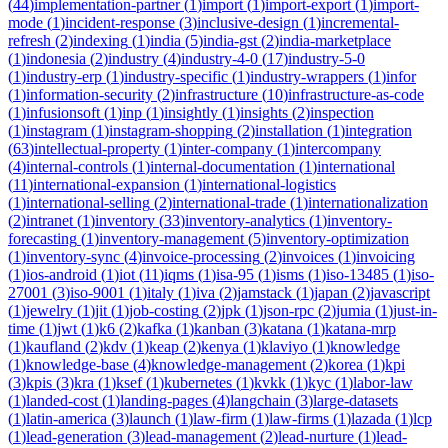
(
44
)
implementation-partner
(
1
)
import
(
1
)
import-export
(
1
)
import-
mode
(
1
)
incident-response
(
3
)
inclusive-design
(
1
)
incremental-
refresh
(
2
)
indexing
(
1
)
india
(
5
)
india-gst
(
2
)
india-marketplace
(
1
)
indonesia
(
2
)
industry
(
4
)
industry-4-0
(
17
)
industry-5-0
(
1
)
industry-erp
(
1
)
industry-specific
(
1
)
industry-wrappers
(
1
)
infor
(
1
)
information-security
(
2
)
infrastructure
(
10
)
infrastructure-as-code
(
1
)
infusionsoft
(
1
)
inp
(
1
)
insightly
(
1
)
insights
(
2
)
inspection
(
1
)
instagram
(
1
)
instagram-shopping
(
2
)
installation
(
1
)
integration
(
63
)
intellectual-property
(
1
)
inter-company
(
1
)
intercompany
(
4
)
internal-controls
(
1
)
internal-documentation
(
1
)
international
(
11
)
international-expansion
(
1
)
international-logistics
(
1
)
international-selling
(
2
)
international-trade
(
1
)
internationalization
(
2
)
intranet
(
1
)
inventory
(
33
)
inventory-analytics
(
1
)
inventory-
forecasting
(
1
)
inventory-management
(
5
)
inventory-optimization
(
1
)
inventory-sync
(
4
)
invoice-processing
(
2
)
invoices
(
1
)
invoicing
(
1
)
ios-android
(
1
)
iot
(
11
)
iqms
(
1
)
isa-95
(
1
)
isms
(
1
)
iso-13485
(
1
)
iso-
27001
(
3
)
iso-9001
(
1
)
italy
(
1
)
iva
(
2
)
jamstack
(
1
)
japan
(
2
)
javascript
(
1
)
jewelry
(
1
)
jit
(
1
)
job-costing
(
2
)
jpk
(
1
)
json-rpc
(
2
)
jumia
(
1
)
just-in-
time
(
1
)
jwt
(
1
)
k6
(
2
)
kafka
(
1
)
kanban
(
3
)
katana
(
1
)
katana-mrp
(
1
)
kaufland
(
2
)
kdv
(
1
)
keap
(
2
)
kenya
(
1
)
klaviyo
(
1
)
knowledge
(
1
)
knowledge-base
(
4
)
knowledge-management
(
2
)
korea
(
1
)
kpi
(
3
)
kpis
(
3
)
kra
(
1
)
ksef
(
1
)
kubernetes
(
1
)
kvkk
(
1
)
kyc
(
1
)
labor-law
(
1
)
landed-cost
(
1
)
landing-pages
(
4
)
langchain
(
3
)
large-datasets
(
1
)
latin-america
(
3
)
launch
(
1
)
law-firm
(
1
)
law-firms
(
1
)
lazada
(
1
)
lcp
(
1
)
lead-generation
(
3
)
lead-management
(
2
)
lead-nurture
(
1
)
lead-