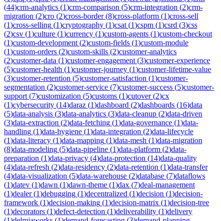
(
44
)
crm-analytics
(
1
)
crm-comparison
(
5
)
crm-integration
(
2
)
crm-
migration
(
2
)
cro
(
2
)
cross-border
(
8
)
cross-platform
(
1
)
cross-sell
(
1
)
cross-selling
(
1
)
cryptography
(
1
)
csat
(
1
)
cspm
(
1
)
csrd
(
3
)
css
(
2
)
csv
(
1
)
culture
(
1
)
currency
(
1
)
custom-agents
(
1
)
custom-checkout
(
1
)
custom-development
(
2
)
custom-fields
(
1
)
custom-module
(
1
)
custom-orders
(
2
)
custom-skills
(
2
)
customer-analytics
(
2
)
customer-data
(
1
)
customer-engagement
(
3
)
customer-experience
(
5
)
customer-health
(
1
)
customer-journey
(
1
)
customer-lifetime-value
(
3
)
customer-retention
(
5
)
customer-satisfaction
(
1
)
customer-
segmentation
(
2
)
customer-service
(
7
)
customer-success
(
5
)
customer-
support
(
7
)
customization
(
5
)
customs
(
1
)
cutover
(
2
)
cx
(
1
)
cybersecurity
(
14
)
daraz
(
1
)
dashboard
(
2
)
dashboards
(
16
)
data
(
5
)
data-analysis
(
3
)
data-analytics
(
3
)
data-cleanup
(
2
)
data-driven
(
3
)
data-extraction
(
2
)
data-fetching
(
1
)
data-governance
(
1
)
data-
handling
(
1
)
data-hygiene
(
1
)
data-integration
(
2
)
data-lifecycle
(
1
)
data-literacy
(
1
)
data-mapping
(
1
)
data-mesh
(
1
)
data-migration
(
8
)
data-modeling
(
5
)
data-pipeline
(
1
)
data-platform
(
2
)
data-
preparation
(
1
)
data-privacy
(
4
)
data-protection
(
14
)
data-quality
(
4
)
data-refresh
(
2
)
data-residency
(
2
)
data-retention
(
1
)
data-transfer
(
4
)
data-visualization
(
5
)
data-warehouse
(
2
)
database
(
7
)
dataflows
(
1
)
datev
(
1
)
dawn
(
1
)
dawn-theme
(
1
)
dax
(
7
)
deal-management
(
1
)
dealer
(
1
)
debugging
(
1
)
decentralized
(
1
)
decision
(
1
)
decision-
framework
(
1
)
decision-making
(
1
)
decision-matrix
(
1
)
decision-tree
(
1
)
decorators
(
1
)
defect-detection
(
1
)
deliverability
(
1
)
delivery
(
1
)
delmiaworks
(
1
)
demand-forecasting
(
3
)
demand-planning