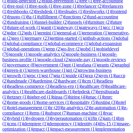
(
1
)
fraud-detection
(
2
)
fraud-prevention
(
2
)
free
(
1
)
free-accounting
(
1
)
free-tool
(
1
)
free-tools
(
1
)
free-zone
(
1
)
freelancer
(
2
)
freelancers
(
1
)
freshbooks
(
2
)
freshdesk
(
1
)
freshsales
(
1
)
freshworks
(
1
)
frontend
(
3
)
fruugo
(
1
)
fta
(
1
)
fulfillment
(
7
)
functions
(
2
)
fund-accounting
(
2
)
fundraising
(
1
)
funnel-builder
(
2
)
funnels
(
4
)
furniture
(
2
)
future
(
3
)
future-of-work
(
1
)
gantt
(
1
)
gateway
(
1
)
gateways
(
1
)
gcc
(
1
)
gcp
(
2
)
gdpr
(
12
)
gds
(
1
)
gemini
(
1
)
general-ai
(
1
)
generation
(
1
)
generative-
ai
(
2
)
geo
(
1
)
germany
(
23
)
getting-started
(
1
)
github-actions
(
3
)
global
(
3
)
global-compliance
(
1
)
global-ecommerce
(
1
)
global-expansion
(
1
)
global-operations
(
1
)
gmp
(
2
)
go-live
(
2
)
gobd
(
1
)
gohighlevel
(
76
)
google
(
1
)
google-analytics
(
2
)
google-business
(
1
)
google-
business-profile
(
1
)
google-cloud
(
2
)
google-pay
(
1
)
google-reviews
(
1
)
governance
(
8
)
government
(
3
)
gpt
(
1
)
grafana
(
1
)
grants
(
2
)
graphql
(
4
)
green-it
(
1
)
green-warehouse
(
1
)
gri
(
2
)
growing-business
(
1
)
growth
(
1
)
grpc
(
1
)
gst
(
7
)
gta
(
1
)
guide
(
43
)
gxp
(
2
)
gym
(
1
)
haccp
(
2
)
handmade
(
3
)
hardening
(
2
)
hardware
(
1
)
hcm
(
1
)
headless
(
4
)
headless-commerce
(
3
)
headless-erp
(
1
)
healthcare
(
9
)
healthcare-
analytics
(
1
)
healthcare-dashboards
(
1
)
helpdesk
(
7
)
hepsiburada
(
1
)
hetzner
(
1
)
higher-ed
(
1
)
hipaa
(
5
)
hiring
(
4
)
hmac
(
1
)
hmrc
(
2
)
home-goods
(
1
)
home-services
(
1
)
hospitality
(
5
)
hosting
(
3
)
hotel
(
1
)
hotel-management
(
1
)
hr
(
20
)
hr-analytics
(
2
)
hr-automation
(
1
)
hr-
compliance
(
1
)
hrms
(
1
)
hubspot
(
7
)
human-machine
(
1
)
hvac
(
2
)
hybrid
(
1
)
hydrogen
(
3
)
hyperautomation
(
1
)
i18n
(
2
)
iam
(
1
)
ibm
(
1
)
icms
(
1
)
idempiere
(
1
)
idempotency
(
1
)
identity
(
4
)
ifrs-15
(
1
)
image-
optimization
(
1
)
impact
(
1
)
impact-measurement
(
1
)
implementation