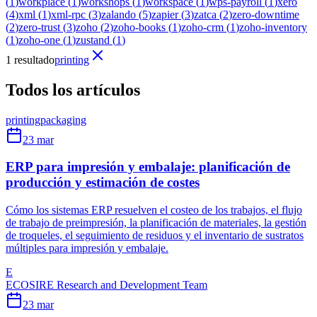
(
1
)
workplace
(
1
)
workshops
(
1
)
workspace
(
1
)
wps-payroll
(
1
)
xero
(
4
)
xml
(
1
)
xml-rpc
(
3
)
zalando
(
5
)
zapier
(
3
)
zatca
(
2
)
zero-downtime
(
2
)
zero-trust
(
3
)
zoho
(
2
)
zoho-books
(
1
)
zoho-crm
(
1
)
zoho-inventory
(
1
)
zoho-one
(
1
)
zustand
(
1
)
1 resultado
printing
Todos los artículos
printing
packaging
23 mar
ERP para impresión y embalaje: planificación de
producción y estimación de costes
Cómo los sistemas ERP resuelven el costeo de los trabajos, el flujo
de trabajo de preimpresión, la planificación de materiales, la gestión
de troqueles, el seguimiento de residuos y el inventario de sustratos
múltiples para impresión y embalaje.
E
ECOSIRE Research and Development Team
23 mar