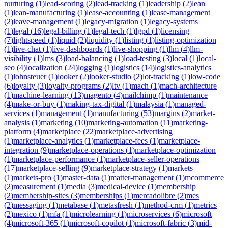
nurturing
(
1
)
lead-scoring
(
2
)
lead-tracking
(
1
)
leadership
(
2
)
lean
(
1
)
lean-manufacturing
(
1
)
lease-accounting
(
1
)
lease-management
(
2
)
leave-management
(
1
)
legacy-migration
(
1
)
legacy-systems
(
1
)
legal
(
16
)
legal-billing
(
1
)
legal-tech
(
1
)
lgpd
(
1
)
licensing
(
7
)
lightspeed
(
1
)
liquid
(
2
)
liquidity
(
1
)
listing
(
1
)
listing-optimization
(
1
)
live-chat
(
1
)
live-dashboards
(
1
)
live-shopping
(
1
)
llm
(
4
)
llm-
visibility
(
1
)
lms
(
3
)
load-balancing
(
1
)
load-testing
(
3
)
local
(
1
)
local-
seo
(
4
)
localization
(
24
)
logging
(
1
)
logistics
(
14
)
logistics-analytics
(
1
)
lohnsteuer
(
1
)
looker
(
2
)
looker-studio
(
2
)
lot-tracking
(
1
)
low-code
(
6
)
loyalty
(
3
)
loyalty-programs
(
2
)
ltv
(
1
)
mach
(
1
)
mach-architecture
(
1
)
machine-learning
(
13
)
magento
(
4
)
mailchimp
(
1
)
maintenance
(
4
)
make-or-buy
(
1
)
making-tax-digital
(
1
)
malaysia
(
1
)
managed-
services
(
1
)
management
(
1
)
manufacturing
(
53
)
margins
(
2
)
market-
analysis
(
1
)
marketing
(
10
)
marketing-automation
(
11
)
marketing-
platform
(
4
)
marketplace
(
22
)
marketplace-advertising
(
1
)
marketplace-analytics
(
1
)
marketplace-fees
(
1
)
marketplace-
integration
(
9
)
marketplace-operations
(
1
)
marketplace-optimization
(
1
)
marketplace-performance
(
1
)
marketplace-seller-operations
(
17
)
marketplace-selling
(
9
)
marketplace-strategy
(
1
)
markets
(
1
)
markets-pro
(
1
)
master-data
(
1
)
matter-management
(
1
)
mcommerce
(
2
)
measurement
(
1
)
media
(
3
)
medical-device
(
1
)
membership
(
2
)
membership-sites
(
3
)
memberships
(
1
)
mercadolibre
(
2
)
mes
(
2
)
messaging
(
1
)
metabase
(
1
)
metasfresh
(
1
)
method-crm
(
1
)
metrics
(
2
)
mexico
(
1
)
mfa
(
1
)
microlearning
(
1
)
microservices
(
6
)
microsoft
(
4
)
microsoft-365
(
1
)
microsoft-copilot
(
1
)
microsoft-fabric
(
3
)
mid-