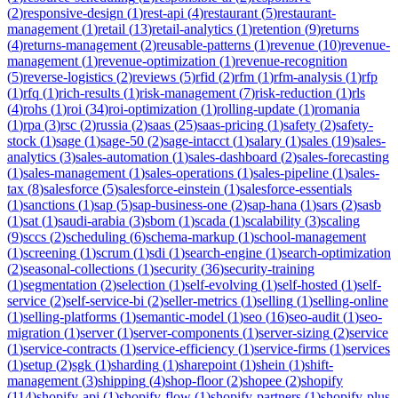
(
2
)
responsive-design
(
1
)
rest-api
(
4
)
restaurant
(
5
)
restaurant-
management
(
1
)
retail
(
13
)
retail-analytics
(
1
)
retention
(
9
)
returns
(
4
)
returns-management
(
2
)
reusable-patterns
(
1
)
revenue
(
10
)
revenue-
management
(
1
)
revenue-optimization
(
1
)
revenue-recognition
(
5
)
reverse-logistics
(
2
)
reviews
(
5
)
rfid
(
2
)
rfm
(
1
)
rfm-analysis
(
1
)
rfp
(
1
)
rfq
(
1
)
rich-results
(
1
)
risk-management
(
7
)
risk-reduction
(
1
)
rls
(
4
)
rohs
(
1
)
roi
(
34
)
roi-optimization
(
1
)
rolling-update
(
1
)
romania
(
1
)
rpa
(
3
)
rsc
(
2
)
russia
(
2
)
saas
(
25
)
saas-pricing
(
1
)
safety
(
2
)
safety-
stock
(
1
)
sage
(
1
)
sage-50
(
2
)
sage-intacct
(
1
)
salary
(
1
)
sales
(
19
)
sales-
analytics
(
3
)
sales-automation
(
1
)
sales-dashboard
(
2
)
sales-forecasting
(
1
)
sales-management
(
1
)
sales-operations
(
1
)
sales-pipeline
(
1
)
sales-
tax
(
8
)
salesforce
(
5
)
salesforce-einstein
(
1
)
salesforce-essentials
(
1
)
sanctions
(
1
)
sap
(
5
)
sap-business-one
(
2
)
sap-hana
(
1
)
sars
(
2
)
sasb
(
1
)
sat
(
1
)
saudi-arabia
(
3
)
sbom
(
1
)
scada
(
1
)
scalability
(
3
)
scaling
(
9
)
sccs
(
2
)
scheduling
(
6
)
schema-markup
(
1
)
school-management
(
1
)
screening
(
1
)
scrum
(
1
)
sdi
(
1
)
search-engine
(
1
)
search-optimization
(
2
)
seasonal-collections
(
1
)
security
(
36
)
security-training
(
1
)
segmentation
(
2
)
selection
(
1
)
self-evolving
(
1
)
self-hosted
(
1
)
self-
service
(
2
)
self-service-bi
(
2
)
seller-metrics
(
1
)
selling
(
1
)
selling-online
(
1
)
selling-platforms
(
1
)
semantic-model
(
1
)
seo
(
16
)
seo-audit
(
1
)
seo-
migration
(
1
)
server
(
1
)
server-components
(
1
)
server-sizing
(
2
)
service
(
1
)
service-contracts
(
1
)
service-efficiency
(
1
)
service-firms
(
1
)
services
(
1
)
setup
(
2
)
sgk
(
1
)
sharding
(
1
)
sharepoint
(
1
)
shein
(
1
)
shift-
management
(
3
)
shipping
(
4
)
shop-floor
(
2
)
shopee
(
2
)
shopify
(
114
)
shopify-api
(
1
)
shopify-flow
(
1
)
shopify-partners
(
1
)
shopify-plus