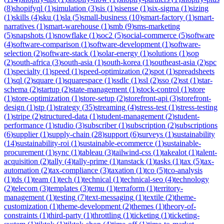
(
8
)
shopifyql
(
1
)
simulation
(
3
)
sis
(
1
)
sisense
(
1
)
six-sigma
(
1
)
sizing
(
1
)
skills
(
4
)
sku
(
1
)
sla
(
5
)
small-business
(
10
)
smart-factory
(
1
)
smart-
narratives
(
1
)
smart-warehouse
(
1
)
smb
(
9
)
sms-marketing
(
5
)
snapshots
(
1
)
snowflake
(
1
)
soc2
(
5
)
social-commerce
(
5
)
software
(
4
)
software-comparison
(
1
)
software-development
(
1
)
software-
selection
(
2
)
software-stack
(
1
)
solar-energy
(
1
)
solutions
(
1
)
sop
(
2
)
south-africa
(
3
)
south-asia
(
1
)
south-korea
(
1
)
southeast-asia
(
2
)
spc
(
1
)
specialty
(
1
)
speed
(
1
)
speed-optimization
(
2
)
spot
(
1
)
spreadsheets
(
1
)
sql
(
2
)
square
(
1
)
squarespace
(
1
)
ssdlc
(
1
)
ssl
(
2
)
sso
(
2
)
sst
(
1
)
star-
schema
(
2
)
startup
(
2
)
state-management
(
1
)
stock-control
(
1
)
store
(
1
)
store-optimization
(
1
)
store-setup
(
2
)
storefront-api
(
3
)
storefront-
design
(
1
)
stp
(
1
)
strategy
(
35
)
streaming
(
4
)
stress-test
(
1
)
stress-testing
(
1
)
stripe
(
2
)
structured-data
(
1
)
student-management
(
2
)
student-
performance
(
1
)
studio
(
3
)
subscriber
(
1
)
subscription
(
2
)
subscriptions
(
6
)
supplier
(
1
)
supply-chain
(
28
)
support
(
6
)
surveys
(
1
)
sustainability
(
14
)
sustainability-roi
(
1
)
sustainable-ecommerce
(
1
)
sustainable-
procurement
(
1
)
sync
(
1
)
tableau
(
3
)
tailwind-css
(
1
)
takealot
(
1
)
talent-
acquisition
(
2
)
tally
(
4
)
tally-prime
(
1
)
tanstack
(
1
)
tasks
(
1
)
tax
(
5
)
tax-
automation
(
2
)
tax-compliance
(
3
)
taxation
(
1
)
tco
(
5
)
tco-analysis
(
1
)
tds
(
1
)
team
(
1
)
tech
(
1
)
technical
(
1
)
technical-seo
(
4
)
technology
(
2
)
telecom
(
3
)
templates
(
3
)
temu
(
1
)
terraform
(
1
)
territory-
management
(
1
)
testing
(
7
)
text-messaging
(
1
)
textile
(
2
)
theme-
customization
(
1
)
theme-development
(
2
)
themes
(
1
)
theory-of-
constraints
(
1
)
third-party
(
1
)
throttling
(
1
)
ticketing
(
1
)
ticketing-