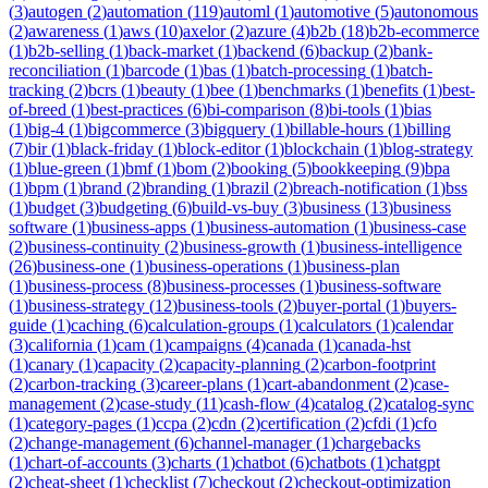
(
3
)
autogen
(
2
)
automation
(
119
)
automl
(
1
)
automotive
(
5
)
autonomous
(
2
)
awareness
(
1
)
aws
(
10
)
axelor
(
2
)
azure
(
4
)
b2b
(
18
)
b2b-ecommerce
(
1
)
b2b-selling
(
1
)
back-market
(
1
)
backend
(
6
)
backup
(
2
)
bank-
reconciliation
(
1
)
barcode
(
1
)
bas
(
1
)
batch-processing
(
1
)
batch-
tracking
(
2
)
bcrs
(
1
)
beauty
(
1
)
bee
(
1
)
benchmarks
(
1
)
benefits
(
1
)
best-
of-breed
(
1
)
best-practices
(
6
)
bi-comparison
(
8
)
bi-tools
(
1
)
bias
(
1
)
big-4
(
1
)
bigcommerce
(
3
)
bigquery
(
1
)
billable-hours
(
1
)
billing
(
7
)
bir
(
1
)
black-friday
(
1
)
block-editor
(
1
)
blockchain
(
1
)
blog-strategy
(
1
)
blue-green
(
1
)
bmf
(
1
)
bom
(
2
)
booking
(
5
)
bookkeeping
(
9
)
bpa
(
1
)
bpm
(
1
)
brand
(
2
)
branding
(
1
)
brazil
(
2
)
breach-notification
(
1
)
bss
(
1
)
budget
(
3
)
budgeting
(
6
)
build-vs-buy
(
3
)
business
(
13
)
business
software
(
1
)
business-apps
(
1
)
business-automation
(
1
)
business-case
(
2
)
business-continuity
(
2
)
business-growth
(
1
)
business-intelligence
(
26
)
business-one
(
1
)
business-operations
(
1
)
business-plan
(
1
)
business-process
(
8
)
business-processes
(
1
)
business-software
(
1
)
business-strategy
(
12
)
business-tools
(
2
)
buyer-portal
(
1
)
buyers-
guide
(
1
)
caching
(
6
)
calculation-groups
(
1
)
calculators
(
1
)
calendar
(
3
)
california
(
1
)
cam
(
1
)
campaigns
(
4
)
canada
(
1
)
canada-hst
(
1
)
canary
(
1
)
capacity
(
2
)
capacity-planning
(
2
)
carbon-footprint
(
2
)
carbon-tracking
(
3
)
career-plans
(
1
)
cart-abandonment
(
2
)
case-
management
(
2
)
case-study
(
11
)
cash-flow
(
4
)
catalog
(
2
)
catalog-sync
(
1
)
category-pages
(
1
)
ccpa
(
2
)
cdn
(
2
)
certification
(
2
)
cfdi
(
1
)
cfo
(
2
)
change-management
(
6
)
channel-manager
(
1
)
chargebacks
(
1
)
chart-of-accounts
(
3
)
charts
(
1
)
chatbot
(
6
)
chatbots
(
1
)
chatgpt
(
2
)
cheat-sheet
(
1
)
checklist
(
7
)
checkout
(
2
)
checkout-optimization