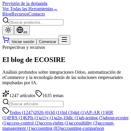
Previsión de la demanda
Ver Todas las Herramientas
→
Blog
Recursos
Contacto
es
Iniciar sesión
Comenzar
Perspectivas y recursos
El blog de ECOSIRE
Análisis profundos sobre integraciones Odoo, automatización de
eCommerce y la tecnología detrás de las soluciones empresariales
impulsadas por IA.
1247
artículos
1635
temas
Todos (1247)
2026
(
6
)
3d
(
1
)
3pl
(
3
)
4pl
(
1
)
AP-AR
(
1
)
HR
(
1
)
IFRS
(
1
)
KPIs
(
1
)
a11y
(
1
)
a2p-10dlc
(
1
)
ab-testing
(
5
)
about-ecosire
(
1
)
access-control
(
2
)
access-rights
(
1
)
accessibility
(
3
)
account-
management
(
1
)
accounting
(
83
)
accounting-comparison