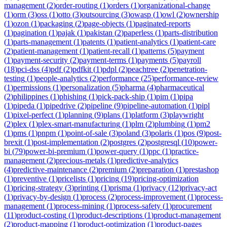
management
(
2
)
order-routing
(
1
)
orders
(
1
)
organizational-change
(
1
)
orm
(
3
)
oss
(
1
)
otto
(
3
)
outsourcing
(
3
)
owasp
(
1
)
owl
(
2
)
ownership
(
1
)
ozon
(
1
)
packaging
(
2
)
page-objects
(
1
)
paginated-reports
(
1
)
pagination
(
1
)
pajak
(
1
)
pakistan
(
2
)
paperless
(
1
)
parts-distribution
(
1
)
parts-management
(
1
)
patents
(
1
)
patient-analytics
(
1
)
patient-care
(
2
)
patient-management
(
1
)
patient-recall
(
1
)
patterns
(
5
)
payment
(
1
)
payment-security
(
2
)
payment-terms
(
1
)
payments
(
5
)
payroll
(
18
)
pci-dss
(
4
)
pdf
(
2
)
pdfkit
(
1
)
pdpl
(
2
)
peachtree
(
2
)
penetration-
testing
(
1
)
people-analytics
(
2
)
performance
(
25
)
performance-review
(
1
)
permissions
(
1
)
personalization
(
5
)
pharma
(
4
)
pharmaceutical
(
2
)
philippines
(
1
)
phishing
(
1
)
pick-pack-ship
(
1
)
pim
(
1
)
pipa
(
1
)
pipeda
(
1
)
pipedrive
(
2
)
pipeline
(
9
)
pipeline-automation
(
1
)
pipl
(
1
)
pixel-perfect
(
1
)
planning
(
9
)
plans
(
1
)
platform
(
3
)
playwright
(
2
)
plex
(
1
)
plex-smart-manufacturing
(
1
)
plm
(
2
)
plumbing
(
1
)
pm2
(
1
)
pms
(
1
)
pnpm
(
1
)
point-of-sale
(
3
)
poland
(
3
)
polaris
(
1
)
pos
(
9
)
post-
brexit
(
1
)
post-implementation
(
2
)
postgres
(
2
)
postgresql
(
10
)
power-
bi
(
79
)
power-bi-premium
(
1
)
power-query
(
1
)
ppc
(
1
)
practice-
management
(
2
)
precious-metals
(
1
)
predictive-analytics
(
4
)
predictive-maintenance
(
2
)
premium
(
2
)
preparation
(
1
)
prestashop
(
1
)
preventive
(
1
)
pricelists
(
1
)
pricing
(
19
)
pricing-optimization
(
1
)
pricing-strategy
(
3
)
printing
(
1
)
prisma
(
1
)
privacy
(
12
)
privacy-act
(
1
)
privacy-by-design
(
1
)
process
(
2
)
process-improvement
(
1
)
process-
management
(
1
)
process-mining
(
1
)
process-safety
(
1
)
procurement
(
11
)
product-costing
(
1
)
product-descriptions
(
1
)
product-management
(
2
)
product-mapping
(
1
)
product-optimization
(
1
)
product-pages