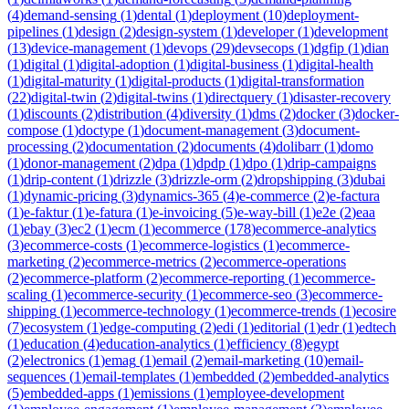
(
4
)
demand-sensing
(
1
)
dental
(
1
)
deployment
(
10
)
deployment-
pipelines
(
1
)
design
(
2
)
design-system
(
1
)
developer
(
1
)
development
(
13
)
device-management
(
1
)
devops
(
29
)
devsecops
(
1
)
dgfip
(
1
)
dian
(
1
)
digital
(
1
)
digital-adoption
(
1
)
digital-business
(
1
)
digital-health
(
1
)
digital-maturity
(
1
)
digital-products
(
1
)
digital-transformation
(
22
)
digital-twin
(
2
)
digital-twins
(
1
)
directquery
(
1
)
disaster-recovery
(
1
)
discounts
(
2
)
distribution
(
4
)
diversity
(
1
)
dms
(
2
)
docker
(
3
)
docker-
compose
(
1
)
doctype
(
1
)
document-management
(
3
)
document-
processing
(
2
)
documentation
(
2
)
documents
(
4
)
dolibarr
(
1
)
domo
(
1
)
donor-management
(
2
)
dpa
(
1
)
dpdp
(
1
)
dpo
(
1
)
drip-campaigns
(
1
)
drip-content
(
1
)
drizzle
(
3
)
drizzle-orm
(
2
)
dropshipping
(
3
)
dubai
(
1
)
dynamic-pricing
(
3
)
dynamics-365
(
4
)
e-commerce
(
2
)
e-factura
(
1
)
e-faktur
(
1
)
e-fatura
(
1
)
e-invoicing
(
5
)
e-way-bill
(
1
)
e2e
(
2
)
eaa
(
1
)
ebay
(
3
)
ec2
(
1
)
ecm
(
1
)
ecommerce
(
178
)
ecommerce-analytics
(
3
)
ecommerce-costs
(
1
)
ecommerce-logistics
(
1
)
ecommerce-
marketing
(
2
)
ecommerce-metrics
(
2
)
ecommerce-operations
(
2
)
ecommerce-platform
(
2
)
ecommerce-reporting
(
1
)
ecommerce-
scaling
(
1
)
ecommerce-security
(
1
)
ecommerce-seo
(
3
)
ecommerce-
shipping
(
1
)
ecommerce-technology
(
1
)
ecommerce-trends
(
1
)
ecosire
(
7
)
ecosystem
(
1
)
edge-computing
(
2
)
edi
(
1
)
editorial
(
1
)
edr
(
1
)
edtech
(
1
)
education
(
4
)
education-analytics
(
1
)
efficiency
(
8
)
egypt
(
2
)
electronics
(
1
)
emag
(
1
)
email
(
2
)
email-marketing
(
10
)
email-
sequences
(
1
)
email-templates
(
1
)
embedded
(
2
)
embedded-analytics
(
5
)
embedded-apps
(
1
)
emissions
(
1
)
employee-development