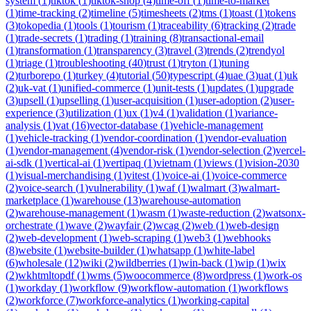
system
(
1
)
tiktok
(
1
)
tiktok-shop
(
4
)
time-off
(
1
)
time-to-market
(
1
)
time-tracking
(
2
)
timeline
(
5
)
timesheets
(
2
)
tms
(
1
)
toast
(
1
)
tokens
(
3
)
tokopedia
(
1
)
tools
(
1
)
tourism
(
1
)
traceability
(
6
)
tracking
(
2
)
trade
(
1
)
trade-secrets
(
1
)
trading
(
1
)
training
(
8
)
transactional-email
(
1
)
transformation
(
1
)
transparency
(
3
)
travel
(
3
)
trends
(
2
)
trendyol
(
1
)
triage
(
1
)
troubleshooting
(
40
)
trust
(
1
)
tryton
(
1
)
tuning
(
2
)
turborepo
(
1
)
turkey
(
4
)
tutorial
(
50
)
typescript
(
4
)
uae
(
3
)
uat
(
1
)
uk
(
2
)
uk-vat
(
1
)
unified-commerce
(
1
)
unit-tests
(
1
)
updates
(
1
)
upgrade
(
3
)
upsell
(
1
)
upselling
(
1
)
user-acquisition
(
1
)
user-adoption
(
2
)
user-
experience
(
3
)
utilization
(
1
)
ux
(
1
)
v4
(
1
)
validation
(
1
)
variance-
analysis
(
1
)
vat
(
16
)
vector-database
(
1
)
vehicle-management
(
1
)
vehicle-tracking
(
1
)
vendor-coordination
(
1
)
vendor-evaluation
(
1
)
vendor-management
(
4
)
vendor-risk
(
1
)
vendor-selection
(
2
)
vercel-
ai-sdk
(
1
)
vertical-ai
(
1
)
vertipaq
(
1
)
vietnam
(
1
)
views
(
1
)
vision-2030
(
1
)
visual-merchandising
(
1
)
vitest
(
1
)
voice-ai
(
1
)
voice-commerce
(
2
)
voice-search
(
1
)
vulnerability
(
1
)
waf
(
1
)
walmart
(
3
)
walmart-
marketplace
(
1
)
warehouse
(
13
)
warehouse-automation
(
2
)
warehouse-management
(
1
)
wasm
(
1
)
waste-reduction
(
2
)
watsonx-
orchestrate
(
1
)
wave
(
2
)
wayfair
(
2
)
wcag
(
2
)
web
(
1
)
web-design
(
2
)
web-development
(
1
)
web-scraping
(
1
)
web3
(
1
)
webhooks
(
8
)
website
(
1
)
website-builder
(
1
)
whatsapp
(
1
)
white-label
(
6
)
wholesale
(
12
)
wiki
(
2
)
wildberries
(
1
)
win-back
(
1
)
wip
(
1
)
wix
(
2
)
wkhtmltopdf
(
1
)
wms
(
5
)
woocommerce
(
8
)
wordpress
(
1
)
work-os
(
1
)
workday
(
1
)
workflow
(
9
)
workflow-automation
(
1
)
workflows
(
2
)
workforce
(
7
)
workforce-analytics
(
1
)
working-capital