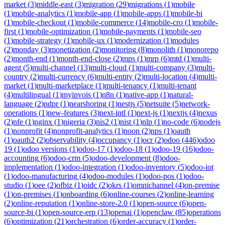
market
(
3
)
middle-east
(
3
)
migration
(
29
)
migrations
(
1
)
mobile
(
1
)
mobile-analytics
(
1
)
mobile-app
(
1
)
mobile-apps
(
1
)
mobile-bi
(
1
)
mobile-checkout
(
1
)
mobile-commerce
(
14
)
mobile-cro
(
1
)
mobile-
first
(
1
)
mobile-optimization
(
1
)
mobile-payments
(
1
)
mobile-seo
(
1
)
mobile-strategy
(
1
)
mobile-ux
(
1
)
modernization
(
1
)
modules
(
2
)
monday
(
3
)
monetization
(
2
)
monitoring
(
8
)
monolith
(
1
)
monorepo
(
2
)
month-end
(
1
)
month-end-close
(
2
)
mps
(
1
)
mrp
(
6
)
mtd
(
1
)
multi-
agent
(
5
)
multi-channel
(
13
)
multi-cloud
(
1
)
multi-company
(
3
)
multi-
country
(
2
)
multi-currency
(
6
)
multi-entity
(
2
)
multi-location
(
4
)
multi-
market
(
1
)
multi-marketplace
(
1
)
multi-tenancy
(
1
)
multi-tenant
(
4
)
multilingual
(
1
)
myinvois
(
1
)
n8n
(
1
)
native-app
(
1
)
natural-
language
(
2
)
ndpr
(
1
)
nearshoring
(
1
)
nestjs
(
5
)
netsuite
(
5
)
network-
operations
(
1
)
new-features
(
3
)
next-intl
(
1
)
next-js
(
1
)
nextjs
(
4
)
nexus
(
2
)
nfe
(
1
)
nginx
(
1
)
nigeria
(
3
)
nis2
(
1
)
nist
(
1
)
nlp
(
1
)
no-code
(
6
)
nodejs
(
1
)
nonprofit
(
4
)
nonprofit-analytics
(
1
)
noon
(
2
)
nps
(
1
)
oauth
(
1
)
oauth2
(
2
)
observability
(
4
)
occupancy
(
1
)
ocr
(
2
)
odoo
(
446
)
odoo
19
(
1
)
odoo versions
(
1
)
odoo-17
(
1
)
odoo-18
(
1
)
odoo-19
(
16
)
odoo-
accounting
(
6
)
odoo-crm
(
5
)
odoo-development
(
8
)
odoo-
implementation
(
1
)
odoo-integration
(
1
)
odoo-inventory
(
5
)
odoo-iot
(
1
)
odoo-manufacturing
(
4
)
odoo-modules
(
1
)
odoo-pos
(
1
)
odoo-
studio
(
1
)
oee
(
2
)
ofbiz
(
1
)
oidc
(
2
)
okrs
(
1
)
omnichannel
(
4
)
on-premise
(
1
)
on-premises
(
1
)
onboarding
(
6
)
online-courses
(
2
)
online-learning
(
2
)
online-reputation
(
1
)
online-store-2.0
(
1
)
open-source
(
6
)
open-
source-bi
(
1
)
open-source-erp
(
13
)
openai
(
1
)
openclaw
(
85
)
operations
(
6
)
optimization
(
21
)
orchestration
(
6
)
order-accuracy
(
1
)
order-