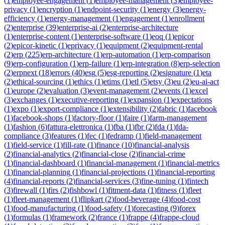
(
1
)
employee-engagement
(
1
)
employee-management
(
3
)
employee-
privacy
(
1
)
encryption
(
1
)
endpoint-security
(
1
)
energy
(
3
)
energy-
efficiency
(
1
)
energy-management
(
1
)
engagement
(
1
)
enrollment
(
2
)
enterprise
(
39
)
enterprise-ai
(
2
)
enterprise-architecture
(
1
)
enterprise-content
(
1
)
enterprise-software
(
1
)
eoq
(
1
)
epicor
(
2
)
epicor-kinetic
(
1
)
eprivacy
(
1
)
equipment
(
2
)
equipment-rental
(
2
)
erp
(
225
)
erp-architecture
(
1
)
erp-automation
(
1
)
erp-comparison
(
9
)
erp-configuration
(
1
)
erp-failure
(
1
)
erp-integration
(
8
)
erp-selection
(
2
)
erpnext
(
18
)
errors
(
40
)
esg
(
5
)
esg-reporting
(
2
)
esignature
(
1
)
eta
(
2
)
ethical-sourcing
(
1
)
ethics
(
1
)
etims
(
1
)
etl
(
5
)
etsy
(
3
)
eu
(
2
)
eu-ai-act
(
1
)
europe
(
2
)
evaluation
(
3
)
event-management
(
2
)
events
(
1
)
excel
(
3
)
exchanges
(
1
)
executive-reporting
(
1
)
expansion
(
1
)
expectations
(
1
)
expo
(
1
)
export-compliance
(
1
)
extensibility
(
2
)
fabric
(
1
)
facebook
(
1
)
facebook-shops
(
1
)
factory-floor
(
1
)
faire
(
1
)
farm-management
(
1
)
fashion
(
6
)
fattura-elettronica
(
1
)
fba
(
1
)
fbr
(
2
)
fda
(
1
)
fda-
compliance
(
3
)
features
(
1
)
fec
(
1
)
fedramp
(
1
)
field-management
(
1
)
field-service
(
1
)
fill-rate
(
1
)
finance
(
10
)
financial-analysis
(
2
)
financial-analytics
(
2
)
financial-close
(
2
)
financial-crime
(
1
)
financial-dashboard
(
1
)
financial-management
(
1
)
financial-metrics
(
1
)
financial-planning
(
1
)
financial-projections
(
1
)
financial-reporting
(
4
)
financial-reports
(
2
)
financial-services
(
3
)
fine-tuning
(
1
)
fintech
(
3
)
firewall
(
1
)
firs
(
2
)
fishbowl
(
1
)
fitment-data
(
1
)
fitness
(
1
)
fleet
(
1
)
fleet-management
(
1
)
flipkart
(
2
)
food-beverage
(
4
)
food-cost
(
1
)
food-manufacturing
(
1
)
food-safety
(
1
)
forecasting
(
9
)
forex
(
1
)
formulas
(
1
)
framework
(
2
)
france
(
1
)
frappe
(
4
)
frappe-cloud