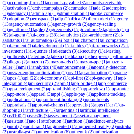
(
1
)
accounting-firms
(
1
)
accounts-payable
(
3
)
accounts-receivable
(
1
)
activation
(
1
)
activecampaign
(
2
)
acumatica
(
1
)
ada
(
2
)
adempiere
(
1
)
adequacy
(
1
)
admin-api
(
1
)
administration
(
1
)
adobe-commerce
(
2
)
adoption
(
2
)
aerospace
(
1
)
afip
(
1
)
africa
(
2
)
aftermarket
(
1
)
agency
(
13
)
agency-automation
(
1
)
agency-growth
(
2
)
agency-scaling
(
1
)
agentforce
(
1
)
agile
(
2
)
agreements
(
1
)
agriculture
(
3
)
agritech
(
1
)
ai
(
62
)
ai-agent
(
1
)
ai-agents
(
38
)
ai-analytics
(
2
)
ai-architecture
(
2
)
ai-
assistants
(
1
)
ai-automation
(
6
)
ai-bot
(
1
)
ai-chatbot
(
1
)
ai-comparison
(
1
)
ai-content
(
1
)
ai-development
(
1
)
ai-ethics
(
1
)
ai-frameworks
(
2
)
ai-
investment
(
1
)
ai-queries
(
1
)
ai-search
(
3
)
ai-security
(
1
)
ai-testing
(
1
)
ai-threats
(
1
)
alerting
(
2
)
alexa
(
1
)
alibaba
(
1
)
aliexpress
(
1
)
all-in-one
(
2
)
allegro
(
2
)
amazon
(
7
)
amazon-ads
(
1
)
amazon-ppc
(
1
)
amazon-
seller
(
1
)
aml
(
1
)
analytics
(
40
)
announcement
(
1
)
anomaly-detection
(
1
)
answer-engine-optimization
(
1
)
aov
(
1
)
ap-automation
(
1
)
apache
(
1
)
apcs
(
1
)
api
(
22
)
api-economy
(
1
)
api-first
(
2
)
api-gateway
(
1
)
api-
integration
(
4
)
api-security
(
2
)
apm
(
1
)
app-bridge
(
1
)
app-commerce
(
1
)
app-development
(
2
)
app-publishing
(
1
)
app-review
(
1
)
app-router
(
1
)
app-store
(
1
)
apparel
(
3
)
appi
(
1
)
apple-pay
(
1
)
applicant-tracking
(
1
)
applications
(
1
)
appointment-booking
(
2
)
appointments
(
1
)
appraisals
(
1
)
approval-chains
(
1
)
approvals
(
3
)
apps
(
1
)
ar
(
1
)
ar-
shopping
(
1
)
architecture
(
17
)
argentina
(
1
)
artificial-intelligence
(
2
)
as9100
(
1
)
asc-606
(
3
)
assessment
(
2
)
asset-management
(
4
)
assistant
(
1
)
ato
(
1
)
attribution
(
1
)
attrition
(
1
)
audience-analytics
(
1
)
audit
(
7
)
audit-trail
(
1
)
augmented
(
1
)
augmented-reality
(
2
)
australia
(
2
)
australia-gst
(
1
)
authentication
(
6
)
authentik
(
2
)
authorization