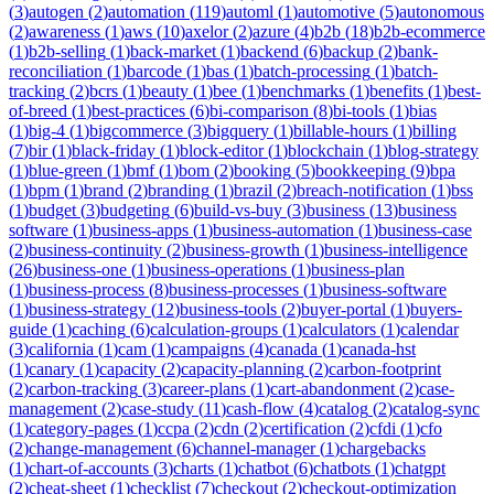
(
3
)
autogen
(
2
)
automation
(
119
)
automl
(
1
)
automotive
(
5
)
autonomous
(
2
)
awareness
(
1
)
aws
(
10
)
axelor
(
2
)
azure
(
4
)
b2b
(
18
)
b2b-ecommerce
(
1
)
b2b-selling
(
1
)
back-market
(
1
)
backend
(
6
)
backup
(
2
)
bank-
reconciliation
(
1
)
barcode
(
1
)
bas
(
1
)
batch-processing
(
1
)
batch-
tracking
(
2
)
bcrs
(
1
)
beauty
(
1
)
bee
(
1
)
benchmarks
(
1
)
benefits
(
1
)
best-
of-breed
(
1
)
best-practices
(
6
)
bi-comparison
(
8
)
bi-tools
(
1
)
bias
(
1
)
big-4
(
1
)
bigcommerce
(
3
)
bigquery
(
1
)
billable-hours
(
1
)
billing
(
7
)
bir
(
1
)
black-friday
(
1
)
block-editor
(
1
)
blockchain
(
1
)
blog-strategy
(
1
)
blue-green
(
1
)
bmf
(
1
)
bom
(
2
)
booking
(
5
)
bookkeeping
(
9
)
bpa
(
1
)
bpm
(
1
)
brand
(
2
)
branding
(
1
)
brazil
(
2
)
breach-notification
(
1
)
bss
(
1
)
budget
(
3
)
budgeting
(
6
)
build-vs-buy
(
3
)
business
(
13
)
business
software
(
1
)
business-apps
(
1
)
business-automation
(
1
)
business-case
(
2
)
business-continuity
(
2
)
business-growth
(
1
)
business-intelligence
(
26
)
business-one
(
1
)
business-operations
(
1
)
business-plan
(
1
)
business-process
(
8
)
business-processes
(
1
)
business-software
(
1
)
business-strategy
(
12
)
business-tools
(
2
)
buyer-portal
(
1
)
buyers-
guide
(
1
)
caching
(
6
)
calculation-groups
(
1
)
calculators
(
1
)
calendar
(
3
)
california
(
1
)
cam
(
1
)
campaigns
(
4
)
canada
(
1
)
canada-hst
(
1
)
canary
(
1
)
capacity
(
2
)
capacity-planning
(
2
)
carbon-footprint
(
2
)
carbon-tracking
(
3
)
career-plans
(
1
)
cart-abandonment
(
2
)
case-
management
(
2
)
case-study
(
11
)
cash-flow
(
4
)
catalog
(
2
)
catalog-sync
(
1
)
category-pages
(
1
)
ccpa
(
2
)
cdn
(
2
)
certification
(
2
)
cfdi
(
1
)
cfo
(
2
)
change-management
(
6
)
channel-manager
(
1
)
chargebacks
(
1
)
chart-of-accounts
(
3
)
charts
(
1
)
chatbot
(
6
)
chatbots
(
1
)
chatgpt
(
2
)
cheat-sheet
(
1
)
checklist
(
7
)
checkout
(
2
)
checkout-optimization