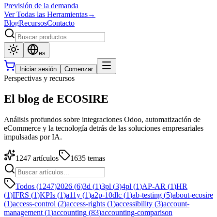
Previsión de la demanda
Ver Todas las Herramientas
→
Blog
Recursos
Contacto
es
Iniciar sesión
Comenzar
Perspectivas y recursos
El blog de ECOSIRE
Análisis profundos sobre integraciones Odoo, automatización de
eCommerce y la tecnología detrás de las soluciones empresariales
impulsadas por IA.
1247
artículos
1635
temas
Todos (1247)
2026
(
6
)
3d
(
1
)
3pl
(
3
)
4pl
(
1
)
AP-AR
(
1
)
HR
(
1
)
IFRS
(
1
)
KPIs
(
1
)
a11y
(
1
)
a2p-10dlc
(
1
)
ab-testing
(
5
)
about-ecosire
(
1
)
access-control
(
2
)
access-rights
(
1
)
accessibility
(
3
)
account-
management
(
1
)
accounting
(
83
)
accounting-comparison