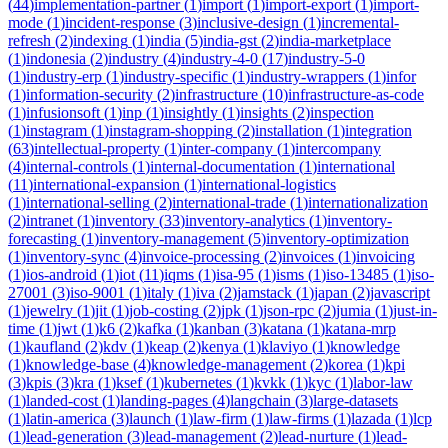
(
44
)
implementation-partner
(
1
)
import
(
1
)
import-export
(
1
)
import-
mode
(
1
)
incident-response
(
3
)
inclusive-design
(
1
)
incremental-
refresh
(
2
)
indexing
(
1
)
india
(
5
)
india-gst
(
2
)
india-marketplace
(
1
)
indonesia
(
2
)
industry
(
4
)
industry-4-0
(
17
)
industry-5-0
(
1
)
industry-erp
(
1
)
industry-specific
(
1
)
industry-wrappers
(
1
)
infor
(
1
)
information-security
(
2
)
infrastructure
(
10
)
infrastructure-as-code
(
1
)
infusionsoft
(
1
)
inp
(
1
)
insightly
(
1
)
insights
(
2
)
inspection
(
1
)
instagram
(
1
)
instagram-shopping
(
2
)
installation
(
1
)
integration
(
63
)
intellectual-property
(
1
)
inter-company
(
1
)
intercompany
(
4
)
internal-controls
(
1
)
internal-documentation
(
1
)
international
(
11
)
international-expansion
(
1
)
international-logistics
(
1
)
international-selling
(
2
)
international-trade
(
1
)
internationalization
(
2
)
intranet
(
1
)
inventory
(
33
)
inventory-analytics
(
1
)
inventory-
forecasting
(
1
)
inventory-management
(
5
)
inventory-optimization
(
1
)
inventory-sync
(
4
)
invoice-processing
(
2
)
invoices
(
1
)
invoicing
(
1
)
ios-android
(
1
)
iot
(
11
)
iqms
(
1
)
isa-95
(
1
)
isms
(
1
)
iso-13485
(
1
)
iso-
27001
(
3
)
iso-9001
(
1
)
italy
(
1
)
iva
(
2
)
jamstack
(
1
)
japan
(
2
)
javascript
(
1
)
jewelry
(
1
)
jit
(
1
)
job-costing
(
2
)
jpk
(
1
)
json-rpc
(
2
)
jumia
(
1
)
just-in-
time
(
1
)
jwt
(
1
)
k6
(
2
)
kafka
(
1
)
kanban
(
3
)
katana
(
1
)
katana-mrp
(
1
)
kaufland
(
2
)
kdv
(
1
)
keap
(
2
)
kenya
(
1
)
klaviyo
(
1
)
knowledge
(
1
)
knowledge-base
(
4
)
knowledge-management
(
2
)
korea
(
1
)
kpi
(
3
)
kpis
(
3
)
kra
(
1
)
ksef
(
1
)
kubernetes
(
1
)
kvkk
(
1
)
kyc
(
1
)
labor-law
(
1
)
landed-cost
(
1
)
landing-pages
(
4
)
langchain
(
3
)
large-datasets
(
1
)
latin-america
(
3
)
launch
(
1
)
law-firm
(
1
)
law-firms
(
1
)
lazada
(
1
)
lcp
(
1
)
lead-generation
(
3
)
lead-management
(
2
)
lead-nurture
(
1
)
lead-