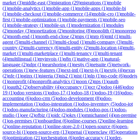
market
(
3
)
middle-east
(
3
)
migration
(
29
)
migrations
(
1
)
mobile
(
1
)
mobile-analytics
(
1
)
mobile-app
(
1
)
mobile-apps
(
1
)
mobile-bi
(
1
)
mobile-checkout
(
1
)
mobile-commerce
(
14
)
mobile-cro
(
1
)
mobile-
first
(
1
)
mobile-optimization
(
1
)
mobile-payments
(
1
)
mobile-seo
(
1
)
mobile-strategy
(
1
)
mobile-ux
(
1
)
modernization
(
1
)
modules
(
2
)
monday
(
3
)
monetization
(
2
)
monitoring
(
8
)
monolith
(
1
)
monorepo
(
2
)
month-end
(
1
)
month-end-close
(
2
)
mps
(
1
)
mrp
(
6
)
mtd
(
1
)
multi-
agent
(
5
)
multi-channel
(
13
)
multi-cloud
(
1
)
multi-company
(
3
)
multi-
country
(
2
)
multi-currency
(
6
)
multi-entity
(
2
)
multi-location
(
4
)
multi-
market
(
1
)
multi-marketplace
(
1
)
multi-tenancy
(
1
)
multi-tenant
(
4
)
multilingual
(
1
)
myinvois
(
1
)
n8n
(
1
)
native-app
(
1
)
natural-
language
(
2
)
ndpr
(
1
)
nearshoring
(
1
)
nestjs
(
5
)
netsuite
(
5
)
network-
operations
(
1
)
new-features
(
3
)
next-intl
(
1
)
next-js
(
1
)
nextjs
(
4
)
nexus
(
2
)
nfe
(
1
)
nginx
(
1
)
nigeria
(
3
)
nis2
(
1
)
nist
(
1
)
nlp
(
1
)
no-code
(
6
)
nodejs
(
1
)
nonprofit
(
4
)
nonprofit-analytics
(
1
)
noon
(
2
)
nps
(
1
)
oauth
(
1
)
oauth2
(
2
)
observability
(
4
)
occupancy
(
1
)
ocr
(
2
)
odoo
(
446
)
odoo
19
(
1
)
odoo versions
(
1
)
odoo-17
(
1
)
odoo-18
(
1
)
odoo-19
(
16
)
odoo-
accounting
(
6
)
odoo-crm
(
5
)
odoo-development
(
8
)
odoo-
implementation
(
1
)
odoo-integration
(
1
)
odoo-inventory
(
5
)
odoo-iot
(
1
)
odoo-manufacturing
(
4
)
odoo-modules
(
1
)
odoo-pos
(
1
)
odoo-
studio
(
1
)
oee
(
2
)
ofbiz
(
1
)
oidc
(
2
)
okrs
(
1
)
omnichannel
(
4
)
on-premise
(
1
)
on-premises
(
1
)
onboarding
(
6
)
online-courses
(
2
)
online-learning
(
2
)
online-reputation
(
1
)
online-store-2.0
(
1
)
open-source
(
6
)
open-
source-bi
(
1
)
open-source-erp
(
13
)
openai
(
1
)
openclaw
(
85
)
operations
(
6
)
optimization
(
21
)
orchestration
(
6
)
order-accuracy
(
1
)
order-