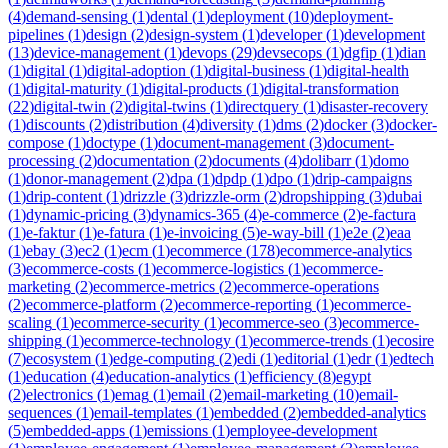
(
4
)
demand-sensing
(
1
)
dental
(
1
)
deployment
(
10
)
deployment-
pipelines
(
1
)
design
(
2
)
design-system
(
1
)
developer
(
1
)
development
(
13
)
device-management
(
1
)
devops
(
29
)
devsecops
(
1
)
dgfip
(
1
)
dian
(
1
)
digital
(
1
)
digital-adoption
(
1
)
digital-business
(
1
)
digital-health
(
1
)
digital-maturity
(
1
)
digital-products
(
1
)
digital-transformation
(
22
)
digital-twin
(
2
)
digital-twins
(
1
)
directquery
(
1
)
disaster-recovery
(
1
)
discounts
(
2
)
distribution
(
4
)
diversity
(
1
)
dms
(
2
)
docker
(
3
)
docker-
compose
(
1
)
doctype
(
1
)
document-management
(
3
)
document-
processing
(
2
)
documentation
(
2
)
documents
(
4
)
dolibarr
(
1
)
domo
(
1
)
donor-management
(
2
)
dpa
(
1
)
dpdp
(
1
)
dpo
(
1
)
drip-campaigns
(
1
)
drip-content
(
1
)
drizzle
(
3
)
drizzle-orm
(
2
)
dropshipping
(
3
)
dubai
(
1
)
dynamic-pricing
(
3
)
dynamics-365
(
4
)
e-commerce
(
2
)
e-factura
(
1
)
e-faktur
(
1
)
e-fatura
(
1
)
e-invoicing
(
5
)
e-way-bill
(
1
)
e2e
(
2
)
eaa
(
1
)
ebay
(
3
)
ec2
(
1
)
ecm
(
1
)
ecommerce
(
178
)
ecommerce-analytics
(
3
)
ecommerce-costs
(
1
)
ecommerce-logistics
(
1
)
ecommerce-
marketing
(
2
)
ecommerce-metrics
(
2
)
ecommerce-operations
(
2
)
ecommerce-platform
(
2
)
ecommerce-reporting
(
1
)
ecommerce-
scaling
(
1
)
ecommerce-security
(
1
)
ecommerce-seo
(
3
)
ecommerce-
shipping
(
1
)
ecommerce-technology
(
1
)
ecommerce-trends
(
1
)
ecosire
(
7
)
ecosystem
(
1
)
edge-computing
(
2
)
edi
(
1
)
editorial
(
1
)
edr
(
1
)
edtech
(
1
)
education
(
4
)
education-analytics
(
1
)
efficiency
(
8
)
egypt
(
2
)
electronics
(
1
)
emag
(
1
)
email
(
2
)
email-marketing
(
10
)
email-
sequences
(
1
)
email-templates
(
1
)
embedded
(
2
)
embedded-analytics
(
5
)
embedded-apps
(
1
)
emissions
(
1
)
employee-development