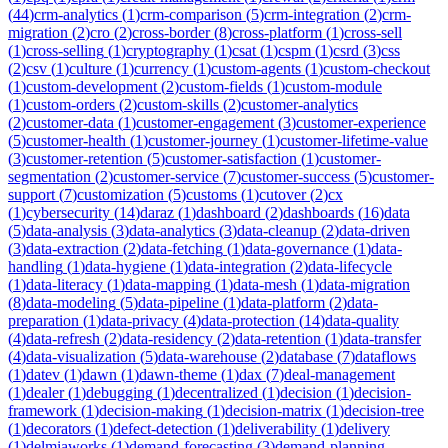
(
44
)
crm-analytics
(
1
)
crm-comparison
(
5
)
crm-integration
(
2
)
crm-
migration
(
2
)
cro
(
2
)
cross-border
(
8
)
cross-platform
(
1
)
cross-sell
(
1
)
cross-selling
(
1
)
cryptography
(
1
)
csat
(
1
)
cspm
(
1
)
csrd
(
3
)
css
(
2
)
csv
(
1
)
culture
(
1
)
currency
(
1
)
custom-agents
(
1
)
custom-checkout
(
1
)
custom-development
(
2
)
custom-fields
(
1
)
custom-module
(
1
)
custom-orders
(
2
)
custom-skills
(
2
)
customer-analytics
(
2
)
customer-data
(
1
)
customer-engagement
(
3
)
customer-experience
(
5
)
customer-health
(
1
)
customer-journey
(
1
)
customer-lifetime-value
(
3
)
customer-retention
(
5
)
customer-satisfaction
(
1
)
customer-
segmentation
(
2
)
customer-service
(
7
)
customer-success
(
5
)
customer-
support
(
7
)
customization
(
5
)
customs
(
1
)
cutover
(
2
)
cx
(
1
)
cybersecurity
(
14
)
daraz
(
1
)
dashboard
(
2
)
dashboards
(
16
)
data
(
5
)
data-analysis
(
3
)
data-analytics
(
3
)
data-cleanup
(
2
)
data-driven
(
3
)
data-extraction
(
2
)
data-fetching
(
1
)
data-governance
(
1
)
data-
handling
(
1
)
data-hygiene
(
1
)
data-integration
(
2
)
data-lifecycle
(
1
)
data-literacy
(
1
)
data-mapping
(
1
)
data-mesh
(
1
)
data-migration
(
8
)
data-modeling
(
5
)
data-pipeline
(
1
)
data-platform
(
2
)
data-
preparation
(
1
)
data-privacy
(
4
)
data-protection
(
14
)
data-quality
(
4
)
data-refresh
(
2
)
data-residency
(
2
)
data-retention
(
1
)
data-transfer
(
4
)
data-visualization
(
5
)
data-warehouse
(
2
)
database
(
7
)
dataflows
(
1
)
datev
(
1
)
dawn
(
1
)
dawn-theme
(
1
)
dax
(
7
)
deal-management
(
1
)
dealer
(
1
)
debugging
(
1
)
decentralized
(
1
)
decision
(
1
)
decision-
framework
(
1
)
decision-making
(
1
)
decision-matrix
(
1
)
decision-tree
(
1
)
decorators
(
1
)
defect-detection
(
1
)
deliverability
(
1
)
delivery
(
1
)
delmiaworks
(
1
)
demand-forecasting
(
3
)
demand-planning