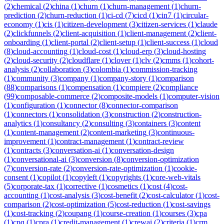
(
2
)
chemical
(
2
)
china
(
1
)
churn
(
1
)
churn-management
(
1
)
churn-
prediction
(
2
)
churn-reduction
(
1
)
ci-cd
(
7
)
cicd
(
1
)
cin7
(
1
)
circular-
economy
(
1
)
cis
(
1
)
citizen-development
(
3
)
citizen-services
(
1
)
claude
(
2
)
clickfunnels
(
2
)
client-acquisition
(
1
)
client-management
(
2
)
client-
onboarding
(
1
)
client-portal
(
2
)
client-setup
(
1
)
client-success
(
1
)
cloud
(
8
)
cloud-accounting
(
1
)
cloud-cost
(
1
)
cloud-erp
(
3
)
cloud-hosting
(
2
)
cloud-security
(
2
)
cloudflare
(
1
)
clover
(
1
)
clv
(
2
)
cmms
(
1
)
cohort-
analysis
(
2
)
collaboration
(
3
)
colombia
(
1
)
commission-tracking
(
1
)
community
(
3
)
company
(
1
)
company-story
(
1
)
comparison
(
88
)
comparisons
(
1
)
compensation
(
1
)
compiere
(
2
)
compliance
(
99
)
composable-commerce
(
2
)
composite-models
(
1
)
computer-vision
(
1
)
configuration
(
1
)
connector
(
8
)
connector-comparison
(
1
)
connectors
(
1
)
consolidation
(
3
)
construction
(
2
)
construction-
analytics
(
1
)
consultancy
(
2
)
consulting
(
3
)
containers
(
3
)
content
(
1
)
content-management
(
2
)
content-marketing
(
3
)
continuous-
improvement
(
1
)
contract-management
(
1
)
contract-review
(
1
)
contracts
(
3
)
conversation-ai
(
1
)
conversation-design
(
1
)
conversational-ai
(
3
)
conversion
(
8
)
conversion-optimization
(
7
)
conversion-rate
(
2
)
conversion-rate-optimization
(
1
)
cookie-
consent
(
1
)
copilot
(
1
)
copyleft
(
1
)
copyrights
(
1
)
core-web-vitals
(
5
)
corporate-tax
(
1
)
corrective
(
1
)
cosmetics
(
1
)
cost
(
4
)
cost-
accounting
(
1
)
cost-analysis
(
3
)
cost-benefit
(
2
)
cost-calculator
(
1
)
cost-
comparison
(
2
)
cost-optimization
(
5
)
cost-reduction
(
1
)
cost-savings
(
1
)
cost-tracking
(
2
)
coupang
(
1
)
course-creation
(
1
)
courses
(
3
)
cpa
(
1
)
cpq
(
1
)
cpra
(
1
)
credit-management
(
1
)
crewai
(
2
)
criteria
(
1
)
crm