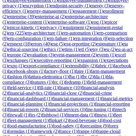
(
1
)
employee-engagement
(
1
)
employee-management
(
3
)
employee-
privacy
(
1
)
encryption
(
1
)
endpoint-security
(
1
)
energy
(
3
)
energy-
efficiency
(
1
)
energy-management
(
1
)
engagement
(
1
)
enrollment
(
2
)
enterprise
(
39
)
enterprise-ai
(
2
)
enterprise-architecture
(
1
)
enterprise-content
(
1
)
enterprise-software
(
1
)
eoq
(
1
)
epicor
(
2
)
epicor-kinetic
(
1
)
eprivacy
(
1
)
equipment
(
2
)
equipment-rental
(
2
)
erp
(
225
)
erp-architecture
(
1
)
erp-automation
(
1
)
erp-comparison
(
9
)
erp-configuration
(
1
)
erp-failure
(
1
)
erp-integration
(
8
)
erp-selection
(
2
)
erpnext
(
18
)
errors
(
40
)
esg
(
5
)
esg-reporting
(
2
)
esignature
(
1
)
eta
(
2
)
ethical-sourcing
(
1
)
ethics
(
1
)
etims
(
1
)
etl
(
5
)
etsy
(
3
)
eu
(
2
)
eu-ai-act
(
1
)
europe
(
2
)
evaluation
(
3
)
event-management
(
2
)
events
(
1
)
excel
(
3
)
exchanges
(
1
)
executive-reporting
(
1
)
expansion
(
1
)
expectations
(
1
)
expo
(
1
)
export-compliance
(
1
)
extensibility
(
2
)
fabric
(
1
)
facebook
(
1
)
facebook-shops
(
1
)
factory-floor
(
1
)
faire
(
1
)
farm-management
(
1
)
fashion
(
6
)
fattura-elettronica
(
1
)
fba
(
1
)
fbr
(
2
)
fda
(
1
)
fda-
compliance
(
3
)
features
(
1
)
fec
(
1
)
fedramp
(
1
)
field-management
(
1
)
field-service
(
1
)
fill-rate
(
1
)
finance
(
10
)
financial-analysis
(
2
)
financial-analytics
(
2
)
financial-close
(
2
)
financial-crime
(
1
)
financial-dashboard
(
1
)
financial-management
(
1
)
financial-metrics
(
1
)
financial-planning
(
1
)
financial-projections
(
1
)
financial-reporting
(
4
)
financial-reports
(
2
)
financial-services
(
3
)
fine-tuning
(
1
)
fintech
(
3
)
firewall
(
1
)
firs
(
2
)
fishbowl
(
1
)
fitment-data
(
1
)
fitness
(
1
)
fleet
(
1
)
fleet-management
(
1
)
flipkart
(
2
)
food-beverage
(
4
)
food-cost
(
1
)
food-manufacturing
(
1
)
food-safety
(
1
)
forecasting
(
9
)
forex
(
1
)
formulas
(
1
)
framework
(
2
)
france
(
1
)
frappe
(
4
)
frappe-cloud