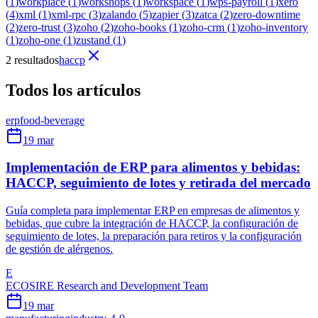
(
1
)
workplace
(
1
)
workshops
(
1
)
workspace
(
1
)
wps-payroll
(
1
)
xero
(
4
)
xml
(
1
)
xml-rpc
(
3
)
zalando
(
5
)
zapier
(
3
)
zatca
(
2
)
zero-downtime
(
2
)
zero-trust
(
3
)
zoho
(
2
)
zoho-books
(
1
)
zoho-crm
(
1
)
zoho-inventory
(
1
)
zoho-one
(
1
)
zustand
(
1
)
2 resultados
haccp
Todos los artículos
erp
food-beverage
19 mar
Implementación de ERP para alimentos y bebidas:
HACCP, seguimiento de lotes y retirada del mercado
Guía completa para implementar ERP en empresas de alimentos y
bebidas, que cubre la integración de HACCP, la configuración de
seguimiento de lotes, la preparación para retiros y la configuración
de gestión de alérgenos.
E
ECOSIRE Research and Development Team
19 mar