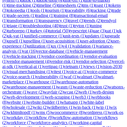
system
(
1
)
tiktok
(
1
)
tiktok-shop
(
4
)
time-off
(
1
)
time-to-market
(
1
)
time-tracking
(
2
)
timeline
(
5
)
timesheets
(
2
)
tms
(
1
)
toast
(
1
)
tokens
(
3
)
tokopedia
(
1
)
tools
(
1
)
tourism
(
1
)
traceability
(
6
)
tracking
(
2
)
trade
(
1
)
trade-secrets
(
1
)
trading
(
1
)
training
(
8
)
transactional-email
(
1
)
transformation
(
1
)
transparency
(
3
)
travel
(
3
)
trends
(
2
)
trendyol
(
1
)
triage
(
1
)
troubleshooting
(
40
)
trust
(
1
)
tryton
(
1
)
tuning
(
2
)
turborepo
(
1
)
turkey
(
4
)
tutorial
(
50
)
typescript
(
4
)
uae
(
3
)
uat
(
1
)
uk
(
2
)
uk-vat
(
1
)
unified-commerce
(
1
)
unit-tests
(
1
)
updates
(
1
)
upgrade
(
3
)
upsell
(
1
)
upselling
(
1
)
user-acquisition
(
1
)
user-adoption
(
2
)
user-
experience
(
3
)
utilization
(
1
)
ux
(
1
)
v4
(
1
)
validation
(
1
)
variance-
analysis
(
1
)
vat
(
16
)
vector-database
(
1
)
vehicle-management
(
1
)
vehicle-tracking
(
1
)
vendor-coordination
(
1
)
vendor-evaluation
(
1
)
vendor-management
(
4
)
vendor-risk
(
1
)
vendor-selection
(
2
)
vercel-
ai-sdk
(
1
)
vertical-ai
(
1
)
vertipaq
(
1
)
vietnam
(
1
)
views
(
1
)
vision-2030
(
1
)
visual-merchandising
(
1
)
vitest
(
1
)
voice-ai
(
1
)
voice-commerce
(
2
)
voice-search
(
1
)
vulnerability
(
1
)
waf
(
1
)
walmart
(
3
)
walmart-
marketplace
(
1
)
warehouse
(
13
)
warehouse-automation
(
2
)
warehouse-management
(
1
)
wasm
(
1
)
waste-reduction
(
2
)
watsonx-
orchestrate
(
1
)
wave
(
2
)
wayfair
(
2
)
wcag
(
2
)
web
(
1
)
web-design
(
2
)
web-development
(
1
)
web-scraping
(
1
)
web3
(
1
)
webhooks
(
8
)
website
(
1
)
website-builder
(
1
)
whatsapp
(
1
)
white-label
(
6
)
wholesale
(
12
)
wiki
(
2
)
wildberries
(
1
)
win-back
(
1
)
wip
(
1
)
wix
(
2
)
wkhtmltopdf
(
1
)
wms
(
5
)
woocommerce
(
8
)
wordpress
(
1
)
work-os
(
1
)
workday
(
1
)
workflow
(
9
)
workflow-automation
(
1
)
workflows
(
2
)
workforce
(
7
)
workforce-analytics
(
1
)
working-capital