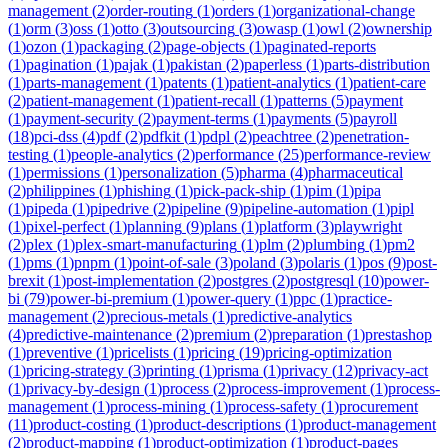
management
(
2
)
order-routing
(
1
)
orders
(
1
)
organizational-change
(
1
)
orm
(
3
)
oss
(
1
)
otto
(
3
)
outsourcing
(
3
)
owasp
(
1
)
owl
(
2
)
ownership
(
1
)
ozon
(
1
)
packaging
(
2
)
page-objects
(
1
)
paginated-reports
(
1
)
pagination
(
1
)
pajak
(
1
)
pakistan
(
2
)
paperless
(
1
)
parts-distribution
(
1
)
parts-management
(
1
)
patents
(
1
)
patient-analytics
(
1
)
patient-care
(
2
)
patient-management
(
1
)
patient-recall
(
1
)
patterns
(
5
)
payment
(
1
)
payment-security
(
2
)
payment-terms
(
1
)
payments
(
5
)
payroll
(
18
)
pci-dss
(
4
)
pdf
(
2
)
pdfkit
(
1
)
pdpl
(
2
)
peachtree
(
2
)
penetration-
testing
(
1
)
people-analytics
(
2
)
performance
(
25
)
performance-review
(
1
)
permissions
(
1
)
personalization
(
5
)
pharma
(
4
)
pharmaceutical
(
2
)
philippines
(
1
)
phishing
(
1
)
pick-pack-ship
(
1
)
pim
(
1
)
pipa
(
1
)
pipeda
(
1
)
pipedrive
(
2
)
pipeline
(
9
)
pipeline-automation
(
1
)
pipl
(
1
)
pixel-perfect
(
1
)
planning
(
9
)
plans
(
1
)
platform
(
3
)
playwright
(
2
)
plex
(
1
)
plex-smart-manufacturing
(
1
)
plm
(
2
)
plumbing
(
1
)
pm2
(
1
)
pms
(
1
)
pnpm
(
1
)
point-of-sale
(
3
)
poland
(
3
)
polaris
(
1
)
pos
(
9
)
post-
brexit
(
1
)
post-implementation
(
2
)
postgres
(
2
)
postgresql
(
10
)
power-
bi
(
79
)
power-bi-premium
(
1
)
power-query
(
1
)
ppc
(
1
)
practice-
management
(
2
)
precious-metals
(
1
)
predictive-analytics
(
4
)
predictive-maintenance
(
2
)
premium
(
2
)
preparation
(
1
)
prestashop
(
1
)
preventive
(
1
)
pricelists
(
1
)
pricing
(
19
)
pricing-optimization
(
1
)
pricing-strategy
(
3
)
printing
(
1
)
prisma
(
1
)
privacy
(
12
)
privacy-act
(
1
)
privacy-by-design
(
1
)
process
(
2
)
process-improvement
(
1
)
process-
management
(
1
)
process-mining
(
1
)
process-safety
(
1
)
procurement
(
11
)
product-costing
(
1
)
product-descriptions
(
1
)
product-management
(
2
)
product-mapping
(
1
)
product-optimization
(
1
)
product-pages