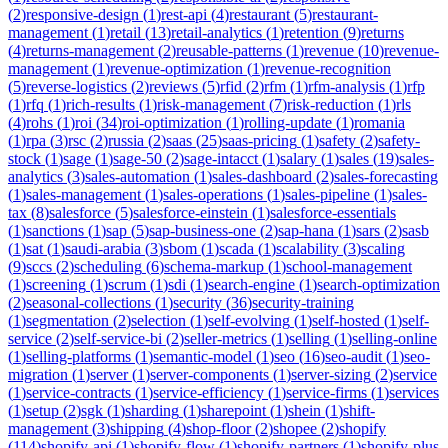
(
2
)
responsive-design
(
1
)
rest-api
(
4
)
restaurant
(
5
)
restaurant-
management
(
1
)
retail
(
13
)
retail-analytics
(
1
)
retention
(
9
)
returns
(
4
)
returns-management
(
2
)
reusable-patterns
(
1
)
revenue
(
10
)
revenue-
management
(
1
)
revenue-optimization
(
1
)
revenue-recognition
(
5
)
reverse-logistics
(
2
)
reviews
(
5
)
rfid
(
2
)
rfm
(
1
)
rfm-analysis
(
1
)
rfp
(
1
)
rfq
(
1
)
rich-results
(
1
)
risk-management
(
7
)
risk-reduction
(
1
)
rls
(
4
)
rohs
(
1
)
roi
(
34
)
roi-optimization
(
1
)
rolling-update
(
1
)
romania
(
1
)
rpa
(
3
)
rsc
(
2
)
russia
(
2
)
saas
(
25
)
saas-pricing
(
1
)
safety
(
2
)
safety-
stock
(
1
)
sage
(
1
)
sage-50
(
2
)
sage-intacct
(
1
)
salary
(
1
)
sales
(
19
)
sales-
analytics
(
3
)
sales-automation
(
1
)
sales-dashboard
(
2
)
sales-forecasting
(
1
)
sales-management
(
1
)
sales-operations
(
1
)
sales-pipeline
(
1
)
sales-
tax
(
8
)
salesforce
(
5
)
salesforce-einstein
(
1
)
salesforce-essentials
(
1
)
sanctions
(
1
)
sap
(
5
)
sap-business-one
(
2
)
sap-hana
(
1
)
sars
(
2
)
sasb
(
1
)
sat
(
1
)
saudi-arabia
(
3
)
sbom
(
1
)
scada
(
1
)
scalability
(
3
)
scaling
(
9
)
sccs
(
2
)
scheduling
(
6
)
schema-markup
(
1
)
school-management
(
1
)
screening
(
1
)
scrum
(
1
)
sdi
(
1
)
search-engine
(
1
)
search-optimization
(
2
)
seasonal-collections
(
1
)
security
(
36
)
security-training
(
1
)
segmentation
(
2
)
selection
(
1
)
self-evolving
(
1
)
self-hosted
(
1
)
self-
service
(
2
)
self-service-bi
(
2
)
seller-metrics
(
1
)
selling
(
1
)
selling-online
(
1
)
selling-platforms
(
1
)
semantic-model
(
1
)
seo
(
16
)
seo-audit
(
1
)
seo-
migration
(
1
)
server
(
1
)
server-components
(
1
)
server-sizing
(
2
)
service
(
1
)
service-contracts
(
1
)
service-efficiency
(
1
)
service-firms
(
1
)
services
(
1
)
setup
(
2
)
sgk
(
1
)
sharding
(
1
)
sharepoint
(
1
)
shein
(
1
)
shift-
management
(
3
)
shipping
(
4
)
shop-floor
(
2
)
shopee
(
2
)
shopify
(
114
)
shopify-api
(
1
)
shopify-flow
(
1
)
shopify-partners
(
1
)
shopify-plus