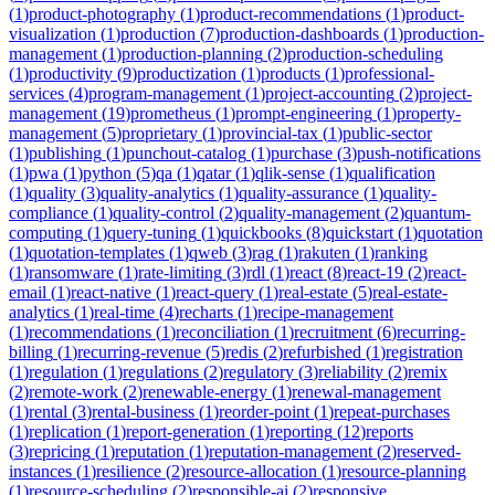
(
1
)
product-photography
(
1
)
product-recommendations
(
1
)
product-
visualization
(
1
)
production
(
7
)
production-dashboards
(
1
)
production-
management
(
1
)
production-planning
(
2
)
production-scheduling
(
1
)
productivity
(
9
)
productization
(
1
)
products
(
1
)
professional-
services
(
4
)
program-management
(
1
)
project-accounting
(
2
)
project-
management
(
19
)
prometheus
(
1
)
prompt-engineering
(
1
)
property-
management
(
5
)
proprietary
(
1
)
provincial-tax
(
1
)
public-sector
(
1
)
publishing
(
1
)
punchout-catalog
(
1
)
purchase
(
3
)
push-notifications
(
1
)
pwa
(
1
)
python
(
5
)
qa
(
1
)
qatar
(
1
)
qlik-sense
(
1
)
qualification
(
1
)
quality
(
3
)
quality-analytics
(
1
)
quality-assurance
(
1
)
quality-
compliance
(
1
)
quality-control
(
2
)
quality-management
(
2
)
quantum-
computing
(
1
)
query-tuning
(
1
)
quickbooks
(
8
)
quickstart
(
1
)
quotation
(
1
)
quotation-templates
(
1
)
qweb
(
3
)
rag
(
1
)
rakuten
(
1
)
ranking
(
1
)
ransomware
(
1
)
rate-limiting
(
3
)
rdl
(
1
)
react
(
8
)
react-19
(
2
)
react-
email
(
1
)
react-native
(
1
)
react-query
(
1
)
real-estate
(
5
)
real-estate-
analytics
(
1
)
real-time
(
4
)
recharts
(
1
)
recipe-management
(
1
)
recommendations
(
1
)
reconciliation
(
1
)
recruitment
(
6
)
recurring-
billing
(
1
)
recurring-revenue
(
5
)
redis
(
2
)
refurbished
(
1
)
registration
(
1
)
regulation
(
1
)
regulations
(
2
)
regulatory
(
3
)
reliability
(
2
)
remix
(
2
)
remote-work
(
2
)
renewable-energy
(
1
)
renewal-management
(
1
)
rental
(
3
)
rental-business
(
1
)
reorder-point
(
1
)
repeat-purchases
(
1
)
replication
(
1
)
report-generation
(
1
)
reporting
(
12
)
reports
(
3
)
repricing
(
1
)
reputation
(
1
)
reputation-management
(
2
)
reserved-
instances
(
1
)
resilience
(
2
)
resource-allocation
(
1
)
resource-planning
(
1
)
resource-scheduling
(
2
)
responsible-ai
(
2
)
responsive