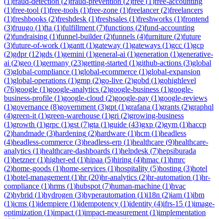
(
1
)
fraud-detection
(
2
)
fraud-prevention
(
2
)
free
(
1
)
free-accounting
(
1
)
free-tool
(
1
)
free-tools
(
1
)
free-zone
(
1
)
freelancer
(
2
)
freelancers
(
1
)
freshbooks
(
2
)
freshdesk
(
1
)
freshsales
(
1
)
freshworks
(
1
)
frontend
(
3
)
fruugo
(
1
)
fta
(
1
)
fulfillment
(
7
)
functions
(
2
)
fund-accounting
(
2
)
fundraising
(
1
)
funnel-builder
(
2
)
funnels
(
4
)
furniture
(
2
)
future
(
3
)
future-of-work
(
1
)
gantt
(
1
)
gateway
(
1
)
gateways
(
1
)
gcc
(
1
)
gcp
(
2
)
gdpr
(
12
)
gds
(
1
)
gemini
(
1
)
general-ai
(
1
)
generation
(
1
)
generative-
ai
(
2
)
geo
(
1
)
germany
(
23
)
getting-started
(
1
)
github-actions
(
3
)
global
(
3
)
global-compliance
(
1
)
global-ecommerce
(
1
)
global-expansion
(
1
)
global-operations
(
1
)
gmp
(
2
)
go-live
(
2
)
gobd
(
1
)
gohighlevel
(
76
)
google
(
1
)
google-analytics
(
2
)
google-business
(
1
)
google-
business-profile
(
1
)
google-cloud
(
2
)
google-pay
(
1
)
google-reviews
(
1
)
governance
(
8
)
government
(
3
)
gpt
(
1
)
grafana
(
1
)
grants
(
2
)
graphql
(
4
)
green-it
(
1
)
green-warehouse
(
1
)
gri
(
2
)
growing-business
(
1
)
growth
(
1
)
grpc
(
1
)
gst
(
7
)
gta
(
1
)
guide
(
43
)
gxp
(
2
)
gym
(
1
)
haccp
(
2
)
handmade
(
3
)
hardening
(
2
)
hardware
(
1
)
hcm
(
1
)
headless
(
4
)
headless-commerce
(
3
)
headless-erp
(
1
)
healthcare
(
9
)
healthcare-
analytics
(
1
)
healthcare-dashboards
(
1
)
helpdesk
(
7
)
hepsiburada
(
1
)
hetzner
(
1
)
higher-ed
(
1
)
hipaa
(
5
)
hiring
(
4
)
hmac
(
1
)
hmrc
(
2
)
home-goods
(
1
)
home-services
(
1
)
hospitality
(
5
)
hosting
(
3
)
hotel
(
1
)
hotel-management
(
1
)
hr
(
20
)
hr-analytics
(
2
)
hr-automation
(
1
)
hr-
compliance
(
1
)
hrms
(
1
)
hubspot
(
7
)
human-machine
(
1
)
hvac
(
2
)
hybrid
(
1
)
hydrogen
(
3
)
hyperautomation
(
1
)
i18n
(
2
)
iam
(
1
)
ibm
(
1
)
icms
(
1
)
idempiere
(
1
)
idempotency
(
1
)
identity
(
4
)
ifrs-15
(
1
)
image-
optimization
(
1
)
impact
(
1
)
impact-measurement
(
1
)
implementation