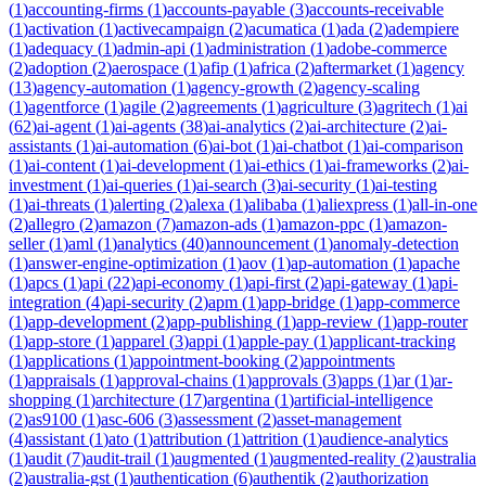
(
1
)
accounting-firms
(
1
)
accounts-payable
(
3
)
accounts-receivable
(
1
)
activation
(
1
)
activecampaign
(
2
)
acumatica
(
1
)
ada
(
2
)
adempiere
(
1
)
adequacy
(
1
)
admin-api
(
1
)
administration
(
1
)
adobe-commerce
(
2
)
adoption
(
2
)
aerospace
(
1
)
afip
(
1
)
africa
(
2
)
aftermarket
(
1
)
agency
(
13
)
agency-automation
(
1
)
agency-growth
(
2
)
agency-scaling
(
1
)
agentforce
(
1
)
agile
(
2
)
agreements
(
1
)
agriculture
(
3
)
agritech
(
1
)
ai
(
62
)
ai-agent
(
1
)
ai-agents
(
38
)
ai-analytics
(
2
)
ai-architecture
(
2
)
ai-
assistants
(
1
)
ai-automation
(
6
)
ai-bot
(
1
)
ai-chatbot
(
1
)
ai-comparison
(
1
)
ai-content
(
1
)
ai-development
(
1
)
ai-ethics
(
1
)
ai-frameworks
(
2
)
ai-
investment
(
1
)
ai-queries
(
1
)
ai-search
(
3
)
ai-security
(
1
)
ai-testing
(
1
)
ai-threats
(
1
)
alerting
(
2
)
alexa
(
1
)
alibaba
(
1
)
aliexpress
(
1
)
all-in-one
(
2
)
allegro
(
2
)
amazon
(
7
)
amazon-ads
(
1
)
amazon-ppc
(
1
)
amazon-
seller
(
1
)
aml
(
1
)
analytics
(
40
)
announcement
(
1
)
anomaly-detection
(
1
)
answer-engine-optimization
(
1
)
aov
(
1
)
ap-automation
(
1
)
apache
(
1
)
apcs
(
1
)
api
(
22
)
api-economy
(
1
)
api-first
(
2
)
api-gateway
(
1
)
api-
integration
(
4
)
api-security
(
2
)
apm
(
1
)
app-bridge
(
1
)
app-commerce
(
1
)
app-development
(
2
)
app-publishing
(
1
)
app-review
(
1
)
app-router
(
1
)
app-store
(
1
)
apparel
(
3
)
appi
(
1
)
apple-pay
(
1
)
applicant-tracking
(
1
)
applications
(
1
)
appointment-booking
(
2
)
appointments
(
1
)
appraisals
(
1
)
approval-chains
(
1
)
approvals
(
3
)
apps
(
1
)
ar
(
1
)
ar-
shopping
(
1
)
architecture
(
17
)
argentina
(
1
)
artificial-intelligence
(
2
)
as9100
(
1
)
asc-606
(
3
)
assessment
(
2
)
asset-management
(
4
)
assistant
(
1
)
ato
(
1
)
attribution
(
1
)
attrition
(
1
)
audience-analytics
(
1
)
audit
(
7
)
audit-trail
(
1
)
augmented
(
1
)
augmented-reality
(
2
)
australia
(
2
)
australia-gst
(
1
)
authentication
(
6
)
authentik
(
2
)
authorization