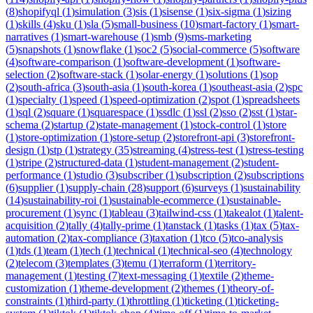
(
8
)
shopifyql
(
1
)
simulation
(
3
)
sis
(
1
)
sisense
(
1
)
six-sigma
(
1
)
sizing
(
1
)
skills
(
4
)
sku
(
1
)
sla
(
5
)
small-business
(
10
)
smart-factory
(
1
)
smart-
narratives
(
1
)
smart-warehouse
(
1
)
smb
(
9
)
sms-marketing
(
5
)
snapshots
(
1
)
snowflake
(
1
)
soc2
(
5
)
social-commerce
(
5
)
software
(
4
)
software-comparison
(
1
)
software-development
(
1
)
software-
selection
(
2
)
software-stack
(
1
)
solar-energy
(
1
)
solutions
(
1
)
sop
(
2
)
south-africa
(
3
)
south-asia
(
1
)
south-korea
(
1
)
southeast-asia
(
2
)
spc
(
1
)
specialty
(
1
)
speed
(
1
)
speed-optimization
(
2
)
spot
(
1
)
spreadsheets
(
1
)
sql
(
2
)
square
(
1
)
squarespace
(
1
)
ssdlc
(
1
)
ssl
(
2
)
sso
(
2
)
sst
(
1
)
star-
schema
(
2
)
startup
(
2
)
state-management
(
1
)
stock-control
(
1
)
store
(
1
)
store-optimization
(
1
)
store-setup
(
2
)
storefront-api
(
3
)
storefront-
design
(
1
)
stp
(
1
)
strategy
(
35
)
streaming
(
4
)
stress-test
(
1
)
stress-testing
(
1
)
stripe
(
2
)
structured-data
(
1
)
student-management
(
2
)
student-
performance
(
1
)
studio
(
3
)
subscriber
(
1
)
subscription
(
2
)
subscriptions
(
6
)
supplier
(
1
)
supply-chain
(
28
)
support
(
6
)
surveys
(
1
)
sustainability
(
14
)
sustainability-roi
(
1
)
sustainable-ecommerce
(
1
)
sustainable-
procurement
(
1
)
sync
(
1
)
tableau
(
3
)
tailwind-css
(
1
)
takealot
(
1
)
talent-
acquisition
(
2
)
tally
(
4
)
tally-prime
(
1
)
tanstack
(
1
)
tasks
(
1
)
tax
(
5
)
tax-
automation
(
2
)
tax-compliance
(
3
)
taxation
(
1
)
tco
(
5
)
tco-analysis
(
1
)
tds
(
1
)
team
(
1
)
tech
(
1
)
technical
(
1
)
technical-seo
(
4
)
technology
(
2
)
telecom
(
3
)
templates
(
3
)
temu
(
1
)
terraform
(
1
)
territory-
management
(
1
)
testing
(
7
)
text-messaging
(
1
)
textile
(
2
)
theme-
customization
(
1
)
theme-development
(
2
)
themes
(
1
)
theory-of-
constraints
(
1
)
third-party
(
1
)
throttling
(
1
)
ticketing
(
1
)
ticketing-