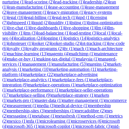
nurturing
(
1
)
lead-scoring
(
2
)
lead-tracking
(
1
)
leadership
(
2
)
lean
(
1
)
lean-manufacturing
(
1
)
lease-accounting
(
1
)
lease-management
(
2
)
leave-management
(
1
)
legacy-migration
(
1
)
legacy-systems
(
1
)
legal
(
16
)
legal-billing
(
1
)
legal-tech
(
1
)
lgpd
(
1
)
licensing
(
7
)
lightspeed
(
1
)
liquid
(
2
)
liquidity
(
1
)
listing
(
1
)
listing-optimization
(
1
)
live-chat
(
1
)
live-dashboards
(
1
)
live-shopping
(
1
)
llm
(
4
)
llm-
visibility
(
1
)
lms
(
3
)
load-balancing
(
1
)
load-testing
(
3
)
local
(
1
)
local-
seo
(
4
)
localization
(
24
)
logging
(
1
)
logistics
(
14
)
logistics-analytics
(
1
)
lohnsteuer
(
1
)
looker
(
2
)
looker-studio
(
2
)
lot-tracking
(
1
)
low-code
(
6
)
loyalty
(
3
)
loyalty-programs
(
2
)
ltv
(
1
)
mach
(
1
)
mach-architecture
(
1
)
machine-learning
(
13
)
magento
(
4
)
mailchimp
(
1
)
maintenance
(
4
)
make-or-buy
(
1
)
making-tax-digital
(
1
)
malaysia
(
1
)
managed-
services
(
1
)
management
(
1
)
manufacturing
(
53
)
margins
(
2
)
market-
analysis
(
1
)
marketing
(
10
)
marketing-automation
(
11
)
marketing-
platform
(
4
)
marketplace
(
22
)
marketplace-advertising
(
1
)
marketplace-analytics
(
1
)
marketplace-fees
(
1
)
marketplace-
integration
(
9
)
marketplace-operations
(
1
)
marketplace-optimization
(
1
)
marketplace-performance
(
1
)
marketplace-seller-operations
(
17
)
marketplace-selling
(
9
)
marketplace-strategy
(
1
)
markets
(
1
)
markets-pro
(
1
)
master-data
(
1
)
matter-management
(
1
)
mcommerce
(
2
)
measurement
(
1
)
media
(
3
)
medical-device
(
1
)
membership
(
2
)
membership-sites
(
3
)
memberships
(
1
)
mercadolibre
(
2
)
mes
(
2
)
messaging
(
1
)
metabase
(
1
)
metasfresh
(
1
)
method-crm
(
1
)
metrics
(
2
)
mexico
(
1
)
mfa
(
1
)
microlearning
(
1
)
microservices
(
6
)
microsoft
(
4
)
microsoft-365
(
1
)
microsoft-copilot
(
1
)
microsoft-fabric
(
3
)
mid-