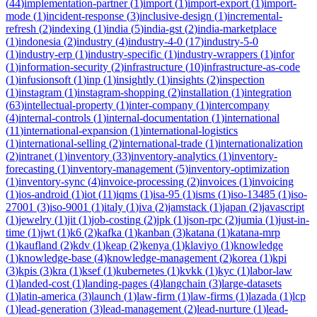
(
44
)
implementation-partner
(
1
)
import
(
1
)
import-export
(
1
)
import-
mode
(
1
)
incident-response
(
3
)
inclusive-design
(
1
)
incremental-
refresh
(
2
)
indexing
(
1
)
india
(
5
)
india-gst
(
2
)
india-marketplace
(
1
)
indonesia
(
2
)
industry
(
4
)
industry-4-0
(
17
)
industry-5-0
(
1
)
industry-erp
(
1
)
industry-specific
(
1
)
industry-wrappers
(
1
)
infor
(
1
)
information-security
(
2
)
infrastructure
(
10
)
infrastructure-as-code
(
1
)
infusionsoft
(
1
)
inp
(
1
)
insightly
(
1
)
insights
(
2
)
inspection
(
1
)
instagram
(
1
)
instagram-shopping
(
2
)
installation
(
1
)
integration
(
63
)
intellectual-property
(
1
)
inter-company
(
1
)
intercompany
(
4
)
internal-controls
(
1
)
internal-documentation
(
1
)
international
(
11
)
international-expansion
(
1
)
international-logistics
(
1
)
international-selling
(
2
)
international-trade
(
1
)
internationalization
(
2
)
intranet
(
1
)
inventory
(
33
)
inventory-analytics
(
1
)
inventory-
forecasting
(
1
)
inventory-management
(
5
)
inventory-optimization
(
1
)
inventory-sync
(
4
)
invoice-processing
(
2
)
invoices
(
1
)
invoicing
(
1
)
ios-android
(
1
)
iot
(
11
)
iqms
(
1
)
isa-95
(
1
)
isms
(
1
)
iso-13485
(
1
)
iso-
27001
(
3
)
iso-9001
(
1
)
italy
(
1
)
iva
(
2
)
jamstack
(
1
)
japan
(
2
)
javascript
(
1
)
jewelry
(
1
)
jit
(
1
)
job-costing
(
2
)
jpk
(
1
)
json-rpc
(
2
)
jumia
(
1
)
just-in-
time
(
1
)
jwt
(
1
)
k6
(
2
)
kafka
(
1
)
kanban
(
3
)
katana
(
1
)
katana-mrp
(
1
)
kaufland
(
2
)
kdv
(
1
)
keap
(
2
)
kenya
(
1
)
klaviyo
(
1
)
knowledge
(
1
)
knowledge-base
(
4
)
knowledge-management
(
2
)
korea
(
1
)
kpi
(
3
)
kpis
(
3
)
kra
(
1
)
ksef
(
1
)
kubernetes
(
1
)
kvkk
(
1
)
kyc
(
1
)
labor-law
(
1
)
landed-cost
(
1
)
landing-pages
(
4
)
langchain
(
3
)
large-datasets
(
1
)
latin-america
(
3
)
launch
(
1
)
law-firm
(
1
)
law-firms
(
1
)
lazada
(
1
)
lcp
(
1
)
lead-generation
(
3
)
lead-management
(
2
)
lead-nurture
(
1
)
lead-