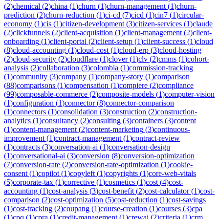
(
2
)
chemical
(
2
)
china
(
1
)
churn
(
1
)
churn-management
(
1
)
churn-
prediction
(
2
)
churn-reduction
(
1
)
ci-cd
(
7
)
cicd
(
1
)
cin7
(
1
)
circular-
economy
(
1
)
cis
(
1
)
citizen-development
(
3
)
citizen-services
(
1
)
claude
(
2
)
clickfunnels
(
2
)
client-acquisition
(
1
)
client-management
(
2
)
client-
onboarding
(
1
)
client-portal
(
2
)
client-setup
(
1
)
client-success
(
1
)
cloud
(
8
)
cloud-accounting
(
1
)
cloud-cost
(
1
)
cloud-erp
(
3
)
cloud-hosting
(
2
)
cloud-security
(
2
)
cloudflare
(
1
)
clover
(
1
)
clv
(
2
)
cmms
(
1
)
cohort-
analysis
(
2
)
collaboration
(
3
)
colombia
(
1
)
commission-tracking
(
1
)
community
(
3
)
company
(
1
)
company-story
(
1
)
comparison
(
88
)
comparisons
(
1
)
compensation
(
1
)
compiere
(
2
)
compliance
(
99
)
composable-commerce
(
2
)
composite-models
(
1
)
computer-vision
(
1
)
configuration
(
1
)
connector
(
8
)
connector-comparison
(
1
)
connectors
(
1
)
consolidation
(
3
)
construction
(
2
)
construction-
analytics
(
1
)
consultancy
(
2
)
consulting
(
3
)
containers
(
3
)
content
(
1
)
content-management
(
2
)
content-marketing
(
3
)
continuous-
improvement
(
1
)
contract-management
(
1
)
contract-review
(
1
)
contracts
(
3
)
conversation-ai
(
1
)
conversation-design
(
1
)
conversational-ai
(
3
)
conversion
(
8
)
conversion-optimization
(
7
)
conversion-rate
(
2
)
conversion-rate-optimization
(
1
)
cookie-
consent
(
1
)
copilot
(
1
)
copyleft
(
1
)
copyrights
(
1
)
core-web-vitals
(
5
)
corporate-tax
(
1
)
corrective
(
1
)
cosmetics
(
1
)
cost
(
4
)
cost-
accounting
(
1
)
cost-analysis
(
3
)
cost-benefit
(
2
)
cost-calculator
(
1
)
cost-
comparison
(
2
)
cost-optimization
(
5
)
cost-reduction
(
1
)
cost-savings
(
1
)
cost-tracking
(
2
)
coupang
(
1
)
course-creation
(
1
)
courses
(
3
)
cpa
(
1
)
cpq
(
1
)
cpra
(
1
)
credit-management
(
1
)
crewai
(
2
)
criteria
(
1
)
crm