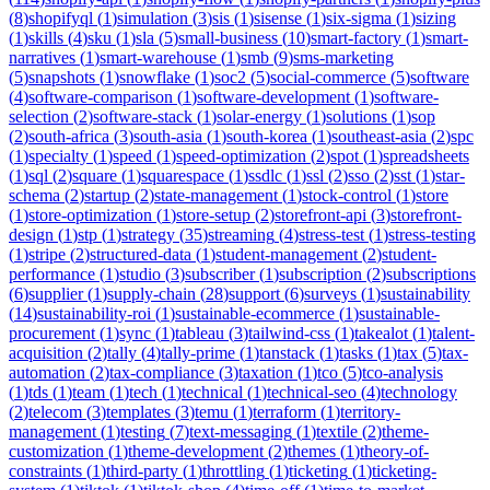
(
8
)
shopifyql
(
1
)
simulation
(
3
)
sis
(
1
)
sisense
(
1
)
six-sigma
(
1
)
sizing
(
1
)
skills
(
4
)
sku
(
1
)
sla
(
5
)
small-business
(
10
)
smart-factory
(
1
)
smart-
narratives
(
1
)
smart-warehouse
(
1
)
smb
(
9
)
sms-marketing
(
5
)
snapshots
(
1
)
snowflake
(
1
)
soc2
(
5
)
social-commerce
(
5
)
software
(
4
)
software-comparison
(
1
)
software-development
(
1
)
software-
selection
(
2
)
software-stack
(
1
)
solar-energy
(
1
)
solutions
(
1
)
sop
(
2
)
south-africa
(
3
)
south-asia
(
1
)
south-korea
(
1
)
southeast-asia
(
2
)
spc
(
1
)
specialty
(
1
)
speed
(
1
)
speed-optimization
(
2
)
spot
(
1
)
spreadsheets
(
1
)
sql
(
2
)
square
(
1
)
squarespace
(
1
)
ssdlc
(
1
)
ssl
(
2
)
sso
(
2
)
sst
(
1
)
star-
schema
(
2
)
startup
(
2
)
state-management
(
1
)
stock-control
(
1
)
store
(
1
)
store-optimization
(
1
)
store-setup
(
2
)
storefront-api
(
3
)
storefront-
design
(
1
)
stp
(
1
)
strategy
(
35
)
streaming
(
4
)
stress-test
(
1
)
stress-testing
(
1
)
stripe
(
2
)
structured-data
(
1
)
student-management
(
2
)
student-
performance
(
1
)
studio
(
3
)
subscriber
(
1
)
subscription
(
2
)
subscriptions
(
6
)
supplier
(
1
)
supply-chain
(
28
)
support
(
6
)
surveys
(
1
)
sustainability
(
14
)
sustainability-roi
(
1
)
sustainable-ecommerce
(
1
)
sustainable-
procurement
(
1
)
sync
(
1
)
tableau
(
3
)
tailwind-css
(
1
)
takealot
(
1
)
talent-
acquisition
(
2
)
tally
(
4
)
tally-prime
(
1
)
tanstack
(
1
)
tasks
(
1
)
tax
(
5
)
tax-
automation
(
2
)
tax-compliance
(
3
)
taxation
(
1
)
tco
(
5
)
tco-analysis
(
1
)
tds
(
1
)
team
(
1
)
tech
(
1
)
technical
(
1
)
technical-seo
(
4
)
technology
(
2
)
telecom
(
3
)
templates
(
3
)
temu
(
1
)
terraform
(
1
)
territory-
management
(
1
)
testing
(
7
)
text-messaging
(
1
)
textile
(
2
)
theme-
customization
(
1
)
theme-development
(
2
)
themes
(
1
)
theory-of-
constraints
(
1
)
third-party
(
1
)
throttling
(
1
)
ticketing
(
1
)
ticketing-