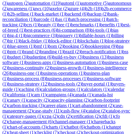
(
3
)
autogen
(
2
)
automation
(
119
)
automl
(
1
)
automotive
(
5
)
autonomous
(
2
)
awareness
(
1
)
aws
(
10
)
axelor
(
2
)
azure
(
4
)
b2b
(
18
)
b2b-ecommerce
(
1
)
b2b-selling
(
1
)
back-market
(
1
)
backend
(
6
)
backup
(
2
)
bank-
reconciliation
(
1
)
barcode
(
1
)
bas
(
1
)
batch-processing
(
1
)
batch-
tracking
(
2
)
bcrs
(
1
)
beauty
(
1
)
bee
(
1
)
benchmarks
(
1
)
benefits
(
1
)
best-
of-breed
(
1
)
best-practices
(
6
)
bi-comparison
(
8
)
bi-tools
(
1
)
bias
(
1
)
big-4
(
1
)
bigcommerce
(
3
)
bigquery
(
1
)
billable-hours
(
1
)
billing
(
7
)
bir
(
1
)
black-friday
(
1
)
block-editor
(
1
)
blockchain
(
1
)
blog-strategy
(
1
)
blue-green
(
1
)
bmf
(
1
)
bom
(
2
)
booking
(
5
)
bookkeeping
(
9
)
bpa
(
1
)
bpm
(
1
)
brand
(
2
)
branding
(
1
)
brazil
(
2
)
breach-notification
(
1
)
bss
(
1
)
budget
(
3
)
budgeting
(
6
)
build-vs-buy
(
3
)
business
(
13
)
business
software
(
1
)
business-apps
(
1
)
business-automation
(
1
)
business-case
(
2
)
business-continuity
(
2
)
business-growth
(
1
)
business-intelligence
(
26
)
business-one
(
1
)
business-operations
(
1
)
business-plan
(
1
)
business-process
(
8
)
business-processes
(
1
)
business-software
(
1
)
business-strategy
(
12
)
business-tools
(
2
)
buyer-portal
(
1
)
buyers-
guide
(
1
)
caching
(
6
)
calculation-groups
(
1
)
calculators
(
1
)
calendar
(
3
)
california
(
1
)
cam
(
1
)
campaigns
(
4
)
canada
(
1
)
canada-hst
(
1
)
canary
(
1
)
capacity
(
2
)
capacity-planning
(
2
)
carbon-footprint
(
2
)
carbon-tracking
(
3
)
career-plans
(
1
)
cart-abandonment
(
2
)
case-
management
(
2
)
case-study
(
11
)
cash-flow
(
4
)
catalog
(
2
)
catalog-sync
(
1
)
category-pages
(
1
)
ccpa
(
2
)
cdn
(
2
)
certification
(
2
)
cfdi
(
1
)
cfo
(
2
)
change-management
(
6
)
channel-manager
(
1
)
chargebacks
(
1
)
chart-of-accounts
(
3
)
charts
(
1
)
chatbot
(
6
)
chatbots
(
1
)
chatgpt
(
2
)
cheat-sheet
(
1
)
checklist
(
7
)
checkout
(
2
)
checkout-optimization