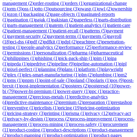
management
(
2
)
order-routing
(
1
)
orders
(
1
)
organizational-change
(
1
)
orm
(
3
)
oss
(
1
)
otto
(
3
)
outsourcing
(
3
)
owasp
(
1
)
owl
(
2
)
ownership
(
1
)
ozon
(
1
)
packaging
(
2
)
page-objects
(
1
)
paginated-reports
(
1
)
pagination
(
1
)
pajak
(
1
)
pakistan
(
2
)
paperless
(
1
)
parts-distribution
(
1
)
parts-management
(
1
)
patents
(
1
)
patient-analytics
(
1
)
patient-care
(
2
)
patient-management
(
1
)
patient-recall
(
1
)
patterns
(
5
)
payment
(
1
)
payment-security
(
2
)
payment-terms
(
1
)
payments
(
5
)
payroll
(
18
)
pci-dss
(
4
)
pdf
(
2
)
pdfkit
(
1
)
pdpl
(
2
)
peachtree
(
2
)
penetration-
testing
(
1
)
people-analytics
(
2
)
performance
(
25
)
performance-review
(
1
)
permissions
(
1
)
personalization
(
5
)
pharma
(
4
)
pharmaceutical
(
2
)
philippines
(
1
)
phishing
(
1
)
pick-pack-ship
(
1
)
pim
(
1
)
pipa
(
1
)
pipeda
(
1
)
pipedrive
(
2
)
pipeline
(
9
)
pipeline-automation
(
1
)
pipl
(
1
)
pixel-perfect
(
1
)
planning
(
9
)
plans
(
1
)
platform
(
3
)
playwright
(
2
)
plex
(
1
)
plex-smart-manufacturing
(
1
)
plm
(
2
)
plumbing
(
1
)
pm2
(
1
)
pms
(
1
)
pnpm
(
1
)
point-of-sale
(
3
)
poland
(
3
)
polaris
(
1
)
pos
(
9
)
post-
brexit
(
1
)
post-implementation
(
2
)
postgres
(
2
)
postgresql
(
10
)
power-
bi
(
79
)
power-bi-premium
(
1
)
power-query
(
1
)
ppc
(
1
)
practice-
management
(
2
)
precious-metals
(
1
)
predictive-analytics
(
4
)
predictive-maintenance
(
2
)
premium
(
2
)
preparation
(
1
)
prestashop
(
1
)
preventive
(
1
)
pricelists
(
1
)
pricing
(
19
)
pricing-optimization
(
1
)
pricing-strategy
(
3
)
printing
(
1
)
prisma
(
1
)
privacy
(
12
)
privacy-act
(
1
)
privacy-by-design
(
1
)
process
(
2
)
process-improvement
(
1
)
process-
management
(
1
)
process-mining
(
1
)
process-safety
(
1
)
procurement
(
11
)
product-costing
(
1
)
product-descriptions
(
1
)
product-management
(
2
)
product-mapping
(
1
)
product-optimization
(
1
)
product-pages