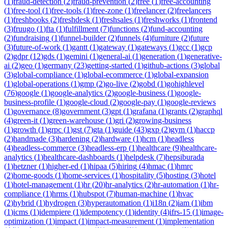
(
1
)
fraud-detection
(
2
)
fraud-prevention
(
2
)
free
(
1
)
free-accounting
(
1
)
free-tool
(
1
)
free-tools
(
1
)
free-zone
(
1
)
freelancer
(
2
)
freelancers
(
1
)
freshbooks
(
2
)
freshdesk
(
1
)
freshsales
(
1
)
freshworks
(
1
)
frontend
(
3
)
fruugo
(
1
)
fta
(
1
)
fulfillment
(
7
)
functions
(
2
)
fund-accounting
(
2
)
fundraising
(
1
)
funnel-builder
(
2
)
funnels
(
4
)
furniture
(
2
)
future
(
3
)
future-of-work
(
1
)
gantt
(
1
)
gateway
(
1
)
gateways
(
1
)
gcc
(
1
)
gcp
(
2
)
gdpr
(
12
)
gds
(
1
)
gemini
(
1
)
general-ai
(
1
)
generation
(
1
)
generative-
ai
(
2
)
geo
(
1
)
germany
(
23
)
getting-started
(
1
)
github-actions
(
3
)
global
(
3
)
global-compliance
(
1
)
global-ecommerce
(
1
)
global-expansion
(
1
)
global-operations
(
1
)
gmp
(
2
)
go-live
(
2
)
gobd
(
1
)
gohighlevel
(
76
)
google
(
1
)
google-analytics
(
2
)
google-business
(
1
)
google-
business-profile
(
1
)
google-cloud
(
2
)
google-pay
(
1
)
google-reviews
(
1
)
governance
(
8
)
government
(
3
)
gpt
(
1
)
grafana
(
1
)
grants
(
2
)
graphql
(
4
)
green-it
(
1
)
green-warehouse
(
1
)
gri
(
2
)
growing-business
(
1
)
growth
(
1
)
grpc
(
1
)
gst
(
7
)
gta
(
1
)
guide
(
43
)
gxp
(
2
)
gym
(
1
)
haccp
(
2
)
handmade
(
3
)
hardening
(
2
)
hardware
(
1
)
hcm
(
1
)
headless
(
4
)
headless-commerce
(
3
)
headless-erp
(
1
)
healthcare
(
9
)
healthcare-
analytics
(
1
)
healthcare-dashboards
(
1
)
helpdesk
(
7
)
hepsiburada
(
1
)
hetzner
(
1
)
higher-ed
(
1
)
hipaa
(
5
)
hiring
(
4
)
hmac
(
1
)
hmrc
(
2
)
home-goods
(
1
)
home-services
(
1
)
hospitality
(
5
)
hosting
(
3
)
hotel
(
1
)
hotel-management
(
1
)
hr
(
20
)
hr-analytics
(
2
)
hr-automation
(
1
)
hr-
compliance
(
1
)
hrms
(
1
)
hubspot
(
7
)
human-machine
(
1
)
hvac
(
2
)
hybrid
(
1
)
hydrogen
(
3
)
hyperautomation
(
1
)
i18n
(
2
)
iam
(
1
)
ibm
(
1
)
icms
(
1
)
idempiere
(
1
)
idempotency
(
1
)
identity
(
4
)
ifrs-15
(
1
)
image-
optimization
(
1
)
impact
(
1
)
impact-measurement
(
1
)
implementation