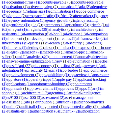
(
1
)
accounting-firms
(
1
)
accounts-payable
(
3
)
accounts-receivable
(
1
)
activation
(
1
)
activecampaign
(
2
)
acumatica
(
1
)
ada
(
2
)
adempiere
(
1
)
adequacy
(
1
)
admin-api
(
1
)
administration
(
1
)
adobe-commerce
(
2
)
adoption
(
2
)
aerospace
(
1
)
afip
(
1
)
africa
(
2
)
aftermarket
(
1
)
agency
(
13
)
agency-automation
(
1
)
agency-growth
(
2
)
agency-scaling
(
1
)
agentforce
(
1
)
agile
(
2
)
agreements
(
1
)
agriculture
(
3
)
agritech
(
1
)
ai
(
62
)
ai-agent
(
1
)
ai-agents
(
38
)
ai-analytics
(
2
)
ai-architecture
(
2
)
ai-
assistants
(
1
)
ai-automation
(
6
)
ai-bot
(
1
)
ai-chatbot
(
1
)
ai-comparison
(
1
)
ai-content
(
1
)
ai-development
(
1
)
ai-ethics
(
1
)
ai-frameworks
(
2
)
ai-
investment
(
1
)
ai-queries
(
1
)
ai-search
(
3
)
ai-security
(
1
)
ai-testing
(
1
)
ai-threats
(
1
)
alerting
(
2
)
alexa
(
1
)
alibaba
(
1
)
aliexpress
(
1
)
all-in-one
(
2
)
allegro
(
2
)
amazon
(
7
)
amazon-ads
(
1
)
amazon-ppc
(
1
)
amazon-
seller
(
1
)
aml
(
1
)
analytics
(
40
)
announcement
(
1
)
anomaly-detection
(
1
)
answer-engine-optimization
(
1
)
aov
(
1
)
ap-automation
(
1
)
apache
(
1
)
apcs
(
1
)
api
(
22
)
api-economy
(
1
)
api-first
(
2
)
api-gateway
(
1
)
api-
integration
(
4
)
api-security
(
2
)
apm
(
1
)
app-bridge
(
1
)
app-commerce
(
1
)
app-development
(
2
)
app-publishing
(
1
)
app-review
(
1
)
app-router
(
1
)
app-store
(
1
)
apparel
(
3
)
appi
(
1
)
apple-pay
(
1
)
applicant-tracking
(
1
)
applications
(
1
)
appointment-booking
(
2
)
appointments
(
1
)
appraisals
(
1
)
approval-chains
(
1
)
approvals
(
3
)
apps
(
1
)
ar
(
1
)
ar-
shopping
(
1
)
architecture
(
17
)
argentina
(
1
)
artificial-intelligence
(
2
)
as9100
(
1
)
asc-606
(
3
)
assessment
(
2
)
asset-management
(
4
)
assistant
(
1
)
ato
(
1
)
attribution
(
1
)
attrition
(
1
)
audience-analytics
(
1
)
audit
(
7
)
audit-trail
(
1
)
augmented
(
1
)
augmented-reality
(
2
)
australia
(
2
)
australia-gst
(
1
)
authentication
(
6
)
authentik
(
2
)
authorization