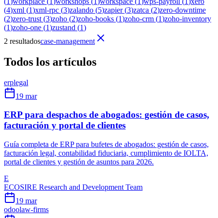
(
1
)
workplace
(
1
)
workshops
(
1
)
workspace
(
1
)
wps-payroll
(
1
)
xero
(
4
)
xml
(
1
)
xml-rpc
(
3
)
zalando
(
5
)
zapier
(
3
)
zatca
(
2
)
zero-downtime
(
2
)
zero-trust
(
3
)
zoho
(
2
)
zoho-books
(
1
)
zoho-crm
(
1
)
zoho-inventory
(
1
)
zoho-one
(
1
)
zustand
(
1
)
2 resultados
case-management
Todos los artículos
erp
legal
19 mar
ERP para despachos de abogados: gestión de casos,
facturación y portal de clientes
Guía completa de ERP para bufetes de abogados: gestión de casos,
facturación legal, contabilidad fiduciaria, cumplimiento de IOLTA,
portal de clientes y gestión de asuntos para 2026.
E
ECOSIRE Research and Development Team
19 mar
odoo
law-firms