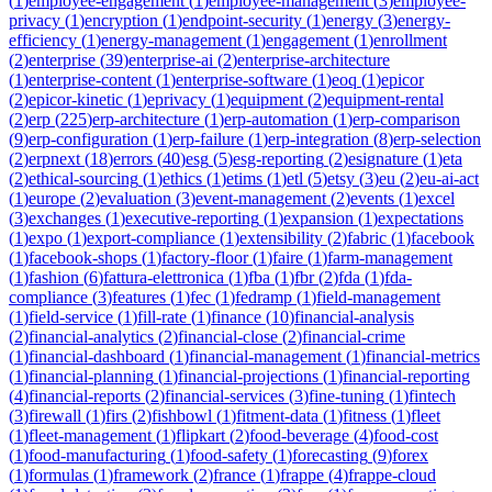
(
1
)
employee-engagement
(
1
)
employee-management
(
3
)
employee-
privacy
(
1
)
encryption
(
1
)
endpoint-security
(
1
)
energy
(
3
)
energy-
efficiency
(
1
)
energy-management
(
1
)
engagement
(
1
)
enrollment
(
2
)
enterprise
(
39
)
enterprise-ai
(
2
)
enterprise-architecture
(
1
)
enterprise-content
(
1
)
enterprise-software
(
1
)
eoq
(
1
)
epicor
(
2
)
epicor-kinetic
(
1
)
eprivacy
(
1
)
equipment
(
2
)
equipment-rental
(
2
)
erp
(
225
)
erp-architecture
(
1
)
erp-automation
(
1
)
erp-comparison
(
9
)
erp-configuration
(
1
)
erp-failure
(
1
)
erp-integration
(
8
)
erp-selection
(
2
)
erpnext
(
18
)
errors
(
40
)
esg
(
5
)
esg-reporting
(
2
)
esignature
(
1
)
eta
(
2
)
ethical-sourcing
(
1
)
ethics
(
1
)
etims
(
1
)
etl
(
5
)
etsy
(
3
)
eu
(
2
)
eu-ai-act
(
1
)
europe
(
2
)
evaluation
(
3
)
event-management
(
2
)
events
(
1
)
excel
(
3
)
exchanges
(
1
)
executive-reporting
(
1
)
expansion
(
1
)
expectations
(
1
)
expo
(
1
)
export-compliance
(
1
)
extensibility
(
2
)
fabric
(
1
)
facebook
(
1
)
facebook-shops
(
1
)
factory-floor
(
1
)
faire
(
1
)
farm-management
(
1
)
fashion
(
6
)
fattura-elettronica
(
1
)
fba
(
1
)
fbr
(
2
)
fda
(
1
)
fda-
compliance
(
3
)
features
(
1
)
fec
(
1
)
fedramp
(
1
)
field-management
(
1
)
field-service
(
1
)
fill-rate
(
1
)
finance
(
10
)
financial-analysis
(
2
)
financial-analytics
(
2
)
financial-close
(
2
)
financial-crime
(
1
)
financial-dashboard
(
1
)
financial-management
(
1
)
financial-metrics
(
1
)
financial-planning
(
1
)
financial-projections
(
1
)
financial-reporting
(
4
)
financial-reports
(
2
)
financial-services
(
3
)
fine-tuning
(
1
)
fintech
(
3
)
firewall
(
1
)
firs
(
2
)
fishbowl
(
1
)
fitment-data
(
1
)
fitness
(
1
)
fleet
(
1
)
fleet-management
(
1
)
flipkart
(
2
)
food-beverage
(
4
)
food-cost
(
1
)
food-manufacturing
(
1
)
food-safety
(
1
)
forecasting
(
9
)
forex
(
1
)
formulas
(
1
)
framework
(
2
)
france
(
1
)
frappe
(
4
)
frappe-cloud