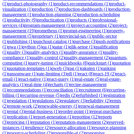
(
1
)
product-photography
(
1
)
product-recommendations
(
1
)
product-
visualization
(
1
)
production
(
7
)
production-dashboards
(
1
)
production-
management
(
1
)
production-planning
(
2
)
production-scheduling
(
1
)
productivity
(
9
)
productization
(
1
)
products
(
1
)
professional-
services
(
4
)
program-management
(
1
)
project-accounting
(
2
)
project-
management
(
19
)
prometheus
(
1
)
prompt-engineering
(
1
)
property-
management
(
5
)
proprietary
(
1
)
provincial-tax
(
1
)
public-sector
(
1
)
publishing
(
1
)
punchout-catalog
(
1
)
purchase
(
3
)
push-notifications
(
1
)
pwa
(
1
)
python
(
5
)
qa
(
1
)
qatar
(
1
)
qlik-sense
(
1
)
qualification
(
1
)
quality
(
3
)
quality-analytics
(
1
)
quality-assurance
(
1
)
quality-
compliance
(
1
)
quality-control
(
2
)
quality-management
(
2
)
quantum-
computing
(
1
)
query-tuning
(
1
)
quickbooks
(
8
)
quickstart
(
1
)
quotation
(
1
)
quotation-templates
(
1
)
qweb
(
3
)
rag
(
1
)
rakuten
(
1
)
ranking
(
1
)
ransomware
(
1
)
rate-limiting
(
3
)
rdl
(
1
)
react
(
8
)
react-19
(
2
)
react-
email
(
1
)
react-native
(
1
)
react-query
(
1
)
real-estate
(
5
)
real-estate-
analytics
(
1
)
real-time
(
4
)
recharts
(
1
)
recipe-management
(
1
)
recommendations
(
1
)
reconciliation
(
1
)
recruitment
(
6
)
recurring-
billing
(
1
)
recurring-revenue
(
5
)
redis
(
2
)
refurbished
(
1
)
registration
(
1
)
regulation
(
1
)
regulations
(
2
)
regulatory
(
3
)
reliability
(
2
)
remix
(
2
)
remote-work
(
2
)
renewable-energy
(
1
)
renewal-management
(
1
)
rental
(
3
)
rental-business
(
1
)
reorder-point
(
1
)
repeat-purchases
(
1
)
replication
(
1
)
report-generation
(
1
)
reporting
(
12
)
reports
(
3
)
repricing
(
1
)
reputation
(
1
)
reputation-management
(
2
)
reserved-
instances
(
1
)
resilience
(
2
)
resource-allocation
(
1
)
resource-planning
(
1
)
resource-scheduling
(
2
)
responsible-ai
(
2
)
responsive