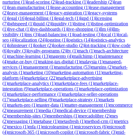
nurturing
(
1
)
lead-scoring
(
2
)
lead-tracking
(
1
)
leadership
(
2
)
lean
(
1
)
lean-manufacturing
(
1
)
lease-accounting
(
1
)
lease-management
(
2
)
leave-management
(
1
)
legacy-migration
(
1
)
legacy-systems
(
1
)
legal
(
16
)
legal-billing
(
1
)
legal-tech
(
1
)
lgpd
(
1
)
licensing
(
7
)
lightspeed
(
1
)
liquid
(
2
)
liquidity
(
1
)
listing
(
1
)
listing-optimization
(
1
)
live-chat
(
1
)
live-dashboards
(
1
)
live-shopping
(
1
)
llm
(
4
)
llm-
visibility
(
1
)
lms
(
3
)
load-balancing
(
1
)
load-testing
(
3
)
local
(
1
)
local-
seo
(
4
)
localization
(
24
)
logging
(
1
)
logistics
(
14
)
logistics-analytics
(
1
)
lohnsteuer
(
1
)
looker
(
2
)
looker-studio
(
2
)
lot-tracking
(
1
)
low-code
(
6
)
loyalty
(
3
)
loyalty-programs
(
2
)
ltv
(
1
)
mach
(
1
)
mach-architecture
(
1
)
machine-learning
(
13
)
magento
(
4
)
mailchimp
(
1
)
maintenance
(
4
)
make-or-buy
(
1
)
making-tax-digital
(
1
)
malaysia
(
1
)
managed-
services
(
1
)
management
(
1
)
manufacturing
(
53
)
margins
(
2
)
market-
analysis
(
1
)
marketing
(
10
)
marketing-automation
(
11
)
marketing-
platform
(
4
)
marketplace
(
22
)
marketplace-advertising
(
1
)
marketplace-analytics
(
1
)
marketplace-fees
(
1
)
marketplace-
integration
(
9
)
marketplace-operations
(
1
)
marketplace-optimization
(
1
)
marketplace-performance
(
1
)
marketplace-seller-operations
(
17
)
marketplace-selling
(
9
)
marketplace-strategy
(
1
)
markets
(
1
)
markets-pro
(
1
)
master-data
(
1
)
matter-management
(
1
)
mcommerce
(
2
)
measurement
(
1
)
media
(
3
)
medical-device
(
1
)
membership
(
2
)
membership-sites
(
3
)
memberships
(
1
)
mercadolibre
(
2
)
mes
(
2
)
messaging
(
1
)
metabase
(
1
)
metasfresh
(
1
)
method-crm
(
1
)
metrics
(
2
)
mexico
(
1
)
mfa
(
1
)
microlearning
(
1
)
microservices
(
6
)
microsoft
(
4
)
microsoft-365
(
1
)
microsoft-copilot
(
1
)
microsoft-fabric
(
3
)
mid-