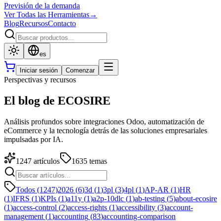
Previsión de la demanda
Ver Todas las Herramientas
→
Blog
Recursos
Contacto
es
Iniciar sesión
Comenzar
Perspectivas y recursos
El blog de ECOSIRE
Análisis profundos sobre integraciones Odoo, automatización de
eCommerce y la tecnología detrás de las soluciones empresariales
impulsadas por IA.
1247
artículos
1635
temas
Todos (1247)
2026
(
6
)
3d
(
1
)
3pl
(
3
)
4pl
(
1
)
AP-AR
(
1
)
HR
(
1
)
IFRS
(
1
)
KPIs
(
1
)
a11y
(
1
)
a2p-10dlc
(
1
)
ab-testing
(
5
)
about-ecosire
(
1
)
access-control
(
2
)
access-rights
(
1
)
accessibility
(
3
)
account-
management
(
1
)
accounting
(
83
)
accounting-comparison