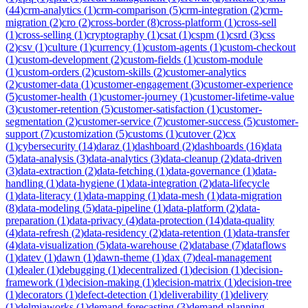
(
44
)
crm-analytics
(
1
)
crm-comparison
(
5
)
crm-integration
(
2
)
crm-
migration
(
2
)
cro
(
2
)
cross-border
(
8
)
cross-platform
(
1
)
cross-sell
(
1
)
cross-selling
(
1
)
cryptography
(
1
)
csat
(
1
)
cspm
(
1
)
csrd
(
3
)
css
(
2
)
csv
(
1
)
culture
(
1
)
currency
(
1
)
custom-agents
(
1
)
custom-checkout
(
1
)
custom-development
(
2
)
custom-fields
(
1
)
custom-module
(
1
)
custom-orders
(
2
)
custom-skills
(
2
)
customer-analytics
(
2
)
customer-data
(
1
)
customer-engagement
(
3
)
customer-experience
(
5
)
customer-health
(
1
)
customer-journey
(
1
)
customer-lifetime-value
(
3
)
customer-retention
(
5
)
customer-satisfaction
(
1
)
customer-
segmentation
(
2
)
customer-service
(
7
)
customer-success
(
5
)
customer-
support
(
7
)
customization
(
5
)
customs
(
1
)
cutover
(
2
)
cx
(
1
)
cybersecurity
(
14
)
daraz
(
1
)
dashboard
(
2
)
dashboards
(
16
)
data
(
5
)
data-analysis
(
3
)
data-analytics
(
3
)
data-cleanup
(
2
)
data-driven
(
3
)
data-extraction
(
2
)
data-fetching
(
1
)
data-governance
(
1
)
data-
handling
(
1
)
data-hygiene
(
1
)
data-integration
(
2
)
data-lifecycle
(
1
)
data-literacy
(
1
)
data-mapping
(
1
)
data-mesh
(
1
)
data-migration
(
8
)
data-modeling
(
5
)
data-pipeline
(
1
)
data-platform
(
2
)
data-
preparation
(
1
)
data-privacy
(
4
)
data-protection
(
14
)
data-quality
(
4
)
data-refresh
(
2
)
data-residency
(
2
)
data-retention
(
1
)
data-transfer
(
4
)
data-visualization
(
5
)
data-warehouse
(
2
)
database
(
7
)
dataflows
(
1
)
datev
(
1
)
dawn
(
1
)
dawn-theme
(
1
)
dax
(
7
)
deal-management
(
1
)
dealer
(
1
)
debugging
(
1
)
decentralized
(
1
)
decision
(
1
)
decision-
framework
(
1
)
decision-making
(
1
)
decision-matrix
(
1
)
decision-tree
(
1
)
decorators
(
1
)
defect-detection
(
1
)
deliverability
(
1
)
delivery
(
1
)
delmiaworks
(
1
)
demand-forecasting
(
3
)
demand-planning