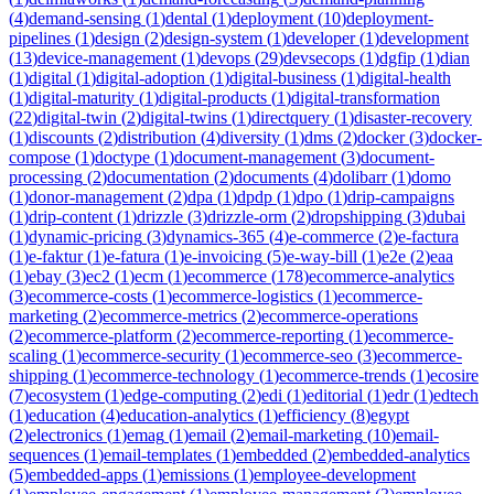
(
4
)
demand-sensing
(
1
)
dental
(
1
)
deployment
(
10
)
deployment-
pipelines
(
1
)
design
(
2
)
design-system
(
1
)
developer
(
1
)
development
(
13
)
device-management
(
1
)
devops
(
29
)
devsecops
(
1
)
dgfip
(
1
)
dian
(
1
)
digital
(
1
)
digital-adoption
(
1
)
digital-business
(
1
)
digital-health
(
1
)
digital-maturity
(
1
)
digital-products
(
1
)
digital-transformation
(
22
)
digital-twin
(
2
)
digital-twins
(
1
)
directquery
(
1
)
disaster-recovery
(
1
)
discounts
(
2
)
distribution
(
4
)
diversity
(
1
)
dms
(
2
)
docker
(
3
)
docker-
compose
(
1
)
doctype
(
1
)
document-management
(
3
)
document-
processing
(
2
)
documentation
(
2
)
documents
(
4
)
dolibarr
(
1
)
domo
(
1
)
donor-management
(
2
)
dpa
(
1
)
dpdp
(
1
)
dpo
(
1
)
drip-campaigns
(
1
)
drip-content
(
1
)
drizzle
(
3
)
drizzle-orm
(
2
)
dropshipping
(
3
)
dubai
(
1
)
dynamic-pricing
(
3
)
dynamics-365
(
4
)
e-commerce
(
2
)
e-factura
(
1
)
e-faktur
(
1
)
e-fatura
(
1
)
e-invoicing
(
5
)
e-way-bill
(
1
)
e2e
(
2
)
eaa
(
1
)
ebay
(
3
)
ec2
(
1
)
ecm
(
1
)
ecommerce
(
178
)
ecommerce-analytics
(
3
)
ecommerce-costs
(
1
)
ecommerce-logistics
(
1
)
ecommerce-
marketing
(
2
)
ecommerce-metrics
(
2
)
ecommerce-operations
(
2
)
ecommerce-platform
(
2
)
ecommerce-reporting
(
1
)
ecommerce-
scaling
(
1
)
ecommerce-security
(
1
)
ecommerce-seo
(
3
)
ecommerce-
shipping
(
1
)
ecommerce-technology
(
1
)
ecommerce-trends
(
1
)
ecosire
(
7
)
ecosystem
(
1
)
edge-computing
(
2
)
edi
(
1
)
editorial
(
1
)
edr
(
1
)
edtech
(
1
)
education
(
4
)
education-analytics
(
1
)
efficiency
(
8
)
egypt
(
2
)
electronics
(
1
)
emag
(
1
)
email
(
2
)
email-marketing
(
10
)
email-
sequences
(
1
)
email-templates
(
1
)
embedded
(
2
)
embedded-analytics
(
5
)
embedded-apps
(
1
)
emissions
(
1
)
employee-development