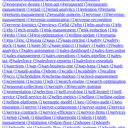
(
2
)
responsive-design
(
1
)
rest-api
(
4
)
restaurant
(
5
)
restaurant-
management
(
1
)
retail
(
13
)
retail-analytics
(
1
)
retention
(
9
)
returns
(
4
)
returns-management
(
2
)
reusable-patterns
(
1
)
revenue
(
10
)
revenue-
management
(
1
)
revenue-optimization
(
1
)
revenue-recognition
(
5
)
reverse-logistics
(
2
)
reviews
(
5
)
rfid
(
2
)
rfm
(
1
)
rfm-analysis
(
1
)
rfp
(
1
)
rfq
(
1
)
rich-results
(
1
)
risk-management
(
7
)
risk-reduction
(
1
)
rls
(
4
)
rohs
(
1
)
roi
(
34
)
roi-optimization
(
1
)
rolling-update
(
1
)
romania
(
1
)
rpa
(
3
)
rsc
(
2
)
russia
(
2
)
saas
(
25
)
saas-pricing
(
1
)
safety
(
2
)
safety-
stock
(
1
)
sage
(
1
)
sage-50
(
2
)
sage-intacct
(
1
)
salary
(
1
)
sales
(
19
)
sales-
analytics
(
3
)
sales-automation
(
1
)
sales-dashboard
(
2
)
sales-forecasting
(
1
)
sales-management
(
1
)
sales-operations
(
1
)
sales-pipeline
(
1
)
sales-
tax
(
8
)
salesforce
(
5
)
salesforce-einstein
(
1
)
salesforce-essentials
(
1
)
sanctions
(
1
)
sap
(
5
)
sap-business-one
(
2
)
sap-hana
(
1
)
sars
(
2
)
sasb
(
1
)
sat
(
1
)
saudi-arabia
(
3
)
sbom
(
1
)
scada
(
1
)
scalability
(
3
)
scaling
(
9
)
sccs
(
2
)
scheduling
(
6
)
schema-markup
(
1
)
school-management
(
1
)
screening
(
1
)
scrum
(
1
)
sdi
(
1
)
search-engine
(
1
)
search-optimization
(
2
)
seasonal-collections
(
1
)
security
(
36
)
security-training
(
1
)
segmentation
(
2
)
selection
(
1
)
self-evolving
(
1
)
self-hosted
(
1
)
self-
service
(
2
)
self-service-bi
(
2
)
seller-metrics
(
1
)
selling
(
1
)
selling-online
(
1
)
selling-platforms
(
1
)
semantic-model
(
1
)
seo
(
16
)
seo-audit
(
1
)
seo-
migration
(
1
)
server
(
1
)
server-components
(
1
)
server-sizing
(
2
)
service
(
1
)
service-contracts
(
1
)
service-efficiency
(
1
)
service-firms
(
1
)
services
(
1
)
setup
(
2
)
sgk
(
1
)
sharding
(
1
)
sharepoint
(
1
)
shein
(
1
)
shift-
management
(
3
)
shipping
(
4
)
shop-floor
(
2
)
shopee
(
2
)
shopify
(
114
)
shopify-api
(
1
)
shopify-flow
(
1
)
shopify-partners
(
1
)
shopify-plus