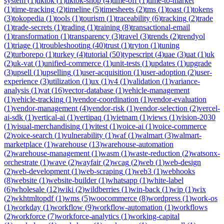
system
(
1
)
tiktok
(
1
)
tiktok-shop
(
4
)
time-off
(
1
)
time-to-market
(
1
)
time-tracking
(
2
)
timeline
(
5
)
timesheets
(
2
)
tms
(
1
)
toast
(
1
)
tokens
(
3
)
tokopedia
(
1
)
tools
(
1
)
tourism
(
1
)
traceability
(
6
)
tracking
(
2
)
trade
(
1
)
trade-secrets
(
1
)
trading
(
1
)
training
(
8
)
transactional-email
(
1
)
transformation
(
1
)
transparency
(
3
)
travel
(
3
)
trends
(
2
)
trendyol
(
1
)
triage
(
1
)
troubleshooting
(
40
)
trust
(
1
)
tryton
(
1
)
tuning
(
2
)
turborepo
(
1
)
turkey
(
4
)
tutorial
(
50
)
typescript
(
4
)
uae
(
3
)
uat
(
1
)
uk
(
2
)
uk-vat
(
1
)
unified-commerce
(
1
)
unit-tests
(
1
)
updates
(
1
)
upgrade
(
3
)
upsell
(
1
)
upselling
(
1
)
user-acquisition
(
1
)
user-adoption
(
2
)
user-
experience
(
3
)
utilization
(
1
)
ux
(
1
)
v4
(
1
)
validation
(
1
)
variance-
analysis
(
1
)
vat
(
16
)
vector-database
(
1
)
vehicle-management
(
1
)
vehicle-tracking
(
1
)
vendor-coordination
(
1
)
vendor-evaluation
(
1
)
vendor-management
(
4
)
vendor-risk
(
1
)
vendor-selection
(
2
)
vercel-
ai-sdk
(
1
)
vertical-ai
(
1
)
vertipaq
(
1
)
vietnam
(
1
)
views
(
1
)
vision-2030
(
1
)
visual-merchandising
(
1
)
vitest
(
1
)
voice-ai
(
1
)
voice-commerce
(
2
)
voice-search
(
1
)
vulnerability
(
1
)
waf
(
1
)
walmart
(
3
)
walmart-
marketplace
(
1
)
warehouse
(
13
)
warehouse-automation
(
2
)
warehouse-management
(
1
)
wasm
(
1
)
waste-reduction
(
2
)
watsonx-
orchestrate
(
1
)
wave
(
2
)
wayfair
(
2
)
wcag
(
2
)
web
(
1
)
web-design
(
2
)
web-development
(
1
)
web-scraping
(
1
)
web3
(
1
)
webhooks
(
8
)
website
(
1
)
website-builder
(
1
)
whatsapp
(
1
)
white-label
(
6
)
wholesale
(
12
)
wiki
(
2
)
wildberries
(
1
)
win-back
(
1
)
wip
(
1
)
wix
(
2
)
wkhtmltopdf
(
1
)
wms
(
5
)
woocommerce
(
8
)
wordpress
(
1
)
work-os
(
1
)
workday
(
1
)
workflow
(
9
)
workflow-automation
(
1
)
workflows
(
2
)
workforce
(
7
)
workforce-analytics
(
1
)
working-capital