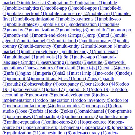
market
(
3
)
middle-east
(
3
)
migration
(
29
)
migrations
(
1
)
mobile
(
1
)
mobile-analytics
(
1
)
mobile-app
(
1
)
mobile-apps
(
1
)
mobile-bi
(
1
)
mobile-checkout
(
1
)
mobile-commerce
(
14
)
mobile-cro
(
1
)
mobile-
first
(
1
)
mobile-optimization
(
1
)
mobile-payments
(
1
)
mobile-seo
(
1
)
mobile-strategy
(
1
)
mobile-ux
(
1
)
modernization
(
1
)
modules
(
2
)
monday
(
3
)
monetization
(
2
)
monitoring
(
8
)
monolith
(
1
)
monorepo
(
2
)
month-end
(
1
)
month-end-close
(
2
)
mps
(
1
)
mrp
(
6
)
mtd
(
1
)
multi-
agent
(
5
)
multi-channel
(
13
)
multi-cloud
(
1
)
multi-company
(
3
)
multi-
country
(
2
)
multi-currency
(
6
)
multi-entity
(
2
)
multi-location
(
4
)
multi-
market
(
1
)
multi-marketplace
(
1
)
multi-tenancy
(
1
)
multi-tenant
(
4
)
multilingual
(
1
)
myinvois
(
1
)
n8n
(
1
)
native-app
(
1
)
natural-
language
(
2
)
ndpr
(
1
)
nearshoring
(
1
)
nestjs
(
5
)
netsuite
(
5
)
network-
operations
(
1
)
new-features
(
3
)
next-intl
(
1
)
next-js
(
1
)
nextjs
(
4
)
nexus
(
2
)
nfe
(
1
)
nginx
(
1
)
nigeria
(
3
)
nis2
(
1
)
nist
(
1
)
nlp
(
1
)
no-code
(
6
)
nodejs
(
1
)
nonprofit
(
4
)
nonprofit-analytics
(
1
)
noon
(
2
)
nps
(
1
)
oauth
(
1
)
oauth2
(
2
)
observability
(
4
)
occupancy
(
1
)
ocr
(
2
)
odoo
(
446
)
odoo
19
(
1
)
odoo versions
(
1
)
odoo-17
(
1
)
odoo-18
(
1
)
odoo-19
(
16
)
odoo-
accounting
(
6
)
odoo-crm
(
5
)
odoo-development
(
8
)
odoo-
implementation
(
1
)
odoo-integration
(
1
)
odoo-inventory
(
5
)
odoo-iot
(
1
)
odoo-manufacturing
(
4
)
odoo-modules
(
1
)
odoo-pos
(
1
)
odoo-
studio
(
1
)
oee
(
2
)
ofbiz
(
1
)
oidc
(
2
)
okrs
(
1
)
omnichannel
(
4
)
on-premise
(
1
)
on-premises
(
1
)
onboarding
(
6
)
online-courses
(
2
)
online-learning
(
2
)
online-reputation
(
1
)
online-store-2.0
(
1
)
open-source
(
6
)
open-
source-bi
(
1
)
open-source-erp
(
13
)
openai
(
1
)
openclaw
(
85
)
operations
(
6
)
optimization
(
21
)
orchestration
(
6
)
order-accuracy
(
1
)
order-