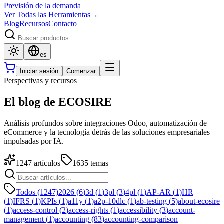
Previsión de la demanda
Ver Todas las Herramientas
→
Blog
Recursos
Contacto
es
Iniciar sesión
Comenzar
Perspectivas y recursos
El blog de ECOSIRE
Análisis profundos sobre integraciones Odoo, automatización de
eCommerce y la tecnología detrás de las soluciones empresariales
impulsadas por IA.
1247
artículos
1635
temas
Todos (1247)
2026
(
6
)
3d
(
1
)
3pl
(
3
)
4pl
(
1
)
AP-AR
(
1
)
HR
(
1
)
IFRS
(
1
)
KPIs
(
1
)
a11y
(
1
)
a2p-10dlc
(
1
)
ab-testing
(
5
)
about-ecosire
(
1
)
access-control
(
2
)
access-rights
(
1
)
accessibility
(
3
)
account-
management
(
1
)
accounting
(
83
)
accounting-comparison