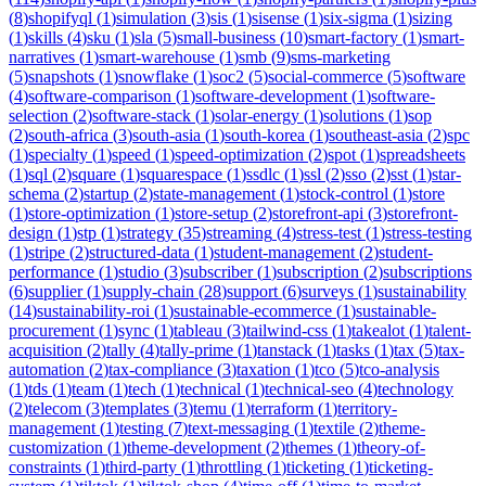
(
8
)
shopifyql
(
1
)
simulation
(
3
)
sis
(
1
)
sisense
(
1
)
six-sigma
(
1
)
sizing
(
1
)
skills
(
4
)
sku
(
1
)
sla
(
5
)
small-business
(
10
)
smart-factory
(
1
)
smart-
narratives
(
1
)
smart-warehouse
(
1
)
smb
(
9
)
sms-marketing
(
5
)
snapshots
(
1
)
snowflake
(
1
)
soc2
(
5
)
social-commerce
(
5
)
software
(
4
)
software-comparison
(
1
)
software-development
(
1
)
software-
selection
(
2
)
software-stack
(
1
)
solar-energy
(
1
)
solutions
(
1
)
sop
(
2
)
south-africa
(
3
)
south-asia
(
1
)
south-korea
(
1
)
southeast-asia
(
2
)
spc
(
1
)
specialty
(
1
)
speed
(
1
)
speed-optimization
(
2
)
spot
(
1
)
spreadsheets
(
1
)
sql
(
2
)
square
(
1
)
squarespace
(
1
)
ssdlc
(
1
)
ssl
(
2
)
sso
(
2
)
sst
(
1
)
star-
schema
(
2
)
startup
(
2
)
state-management
(
1
)
stock-control
(
1
)
store
(
1
)
store-optimization
(
1
)
store-setup
(
2
)
storefront-api
(
3
)
storefront-
design
(
1
)
stp
(
1
)
strategy
(
35
)
streaming
(
4
)
stress-test
(
1
)
stress-testing
(
1
)
stripe
(
2
)
structured-data
(
1
)
student-management
(
2
)
student-
performance
(
1
)
studio
(
3
)
subscriber
(
1
)
subscription
(
2
)
subscriptions
(
6
)
supplier
(
1
)
supply-chain
(
28
)
support
(
6
)
surveys
(
1
)
sustainability
(
14
)
sustainability-roi
(
1
)
sustainable-ecommerce
(
1
)
sustainable-
procurement
(
1
)
sync
(
1
)
tableau
(
3
)
tailwind-css
(
1
)
takealot
(
1
)
talent-
acquisition
(
2
)
tally
(
4
)
tally-prime
(
1
)
tanstack
(
1
)
tasks
(
1
)
tax
(
5
)
tax-
automation
(
2
)
tax-compliance
(
3
)
taxation
(
1
)
tco
(
5
)
tco-analysis
(
1
)
tds
(
1
)
team
(
1
)
tech
(
1
)
technical
(
1
)
technical-seo
(
4
)
technology
(
2
)
telecom
(
3
)
templates
(
3
)
temu
(
1
)
terraform
(
1
)
territory-
management
(
1
)
testing
(
7
)
text-messaging
(
1
)
textile
(
2
)
theme-
customization
(
1
)
theme-development
(
2
)
themes
(
1
)
theory-of-
constraints
(
1
)
third-party
(
1
)
throttling
(
1
)
ticketing
(
1
)
ticketing-