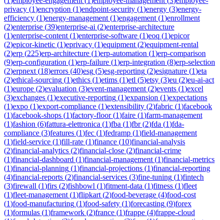
(
1
)
employee-engagement
(
1
)
employee-management
(
3
)
employee-
privacy
(
1
)
encryption
(
1
)
endpoint-security
(
1
)
energy
(
3
)
energy-
efficiency
(
1
)
energy-management
(
1
)
engagement
(
1
)
enrollment
(
2
)
enterprise
(
39
)
enterprise-ai
(
2
)
enterprise-architecture
(
1
)
enterprise-content
(
1
)
enterprise-software
(
1
)
eoq
(
1
)
epicor
(
2
)
epicor-kinetic
(
1
)
eprivacy
(
1
)
equipment
(
2
)
equipment-rental
(
2
)
erp
(
225
)
erp-architecture
(
1
)
erp-automation
(
1
)
erp-comparison
(
9
)
erp-configuration
(
1
)
erp-failure
(
1
)
erp-integration
(
8
)
erp-selection
(
2
)
erpnext
(
18
)
errors
(
40
)
esg
(
5
)
esg-reporting
(
2
)
esignature
(
1
)
eta
(
2
)
ethical-sourcing
(
1
)
ethics
(
1
)
etims
(
1
)
etl
(
5
)
etsy
(
3
)
eu
(
2
)
eu-ai-act
(
1
)
europe
(
2
)
evaluation
(
3
)
event-management
(
2
)
events
(
1
)
excel
(
3
)
exchanges
(
1
)
executive-reporting
(
1
)
expansion
(
1
)
expectations
(
1
)
expo
(
1
)
export-compliance
(
1
)
extensibility
(
2
)
fabric
(
1
)
facebook
(
1
)
facebook-shops
(
1
)
factory-floor
(
1
)
faire
(
1
)
farm-management
(
1
)
fashion
(
6
)
fattura-elettronica
(
1
)
fba
(
1
)
fbr
(
2
)
fda
(
1
)
fda-
compliance
(
3
)
features
(
1
)
fec
(
1
)
fedramp
(
1
)
field-management
(
1
)
field-service
(
1
)
fill-rate
(
1
)
finance
(
10
)
financial-analysis
(
2
)
financial-analytics
(
2
)
financial-close
(
2
)
financial-crime
(
1
)
financial-dashboard
(
1
)
financial-management
(
1
)
financial-metrics
(
1
)
financial-planning
(
1
)
financial-projections
(
1
)
financial-reporting
(
4
)
financial-reports
(
2
)
financial-services
(
3
)
fine-tuning
(
1
)
fintech
(
3
)
firewall
(
1
)
firs
(
2
)
fishbowl
(
1
)
fitment-data
(
1
)
fitness
(
1
)
fleet
(
1
)
fleet-management
(
1
)
flipkart
(
2
)
food-beverage
(
4
)
food-cost
(
1
)
food-manufacturing
(
1
)
food-safety
(
1
)
forecasting
(
9
)
forex
(
1
)
formulas
(
1
)
framework
(
2
)
france
(
1
)
frappe
(
4
)
frappe-cloud