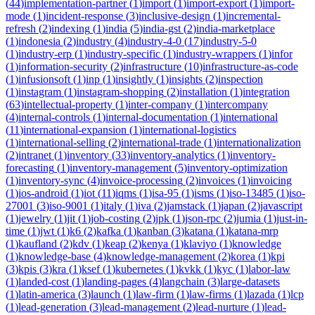
(
44
)
implementation-partner
(
1
)
import
(
1
)
import-export
(
1
)
import-
mode
(
1
)
incident-response
(
3
)
inclusive-design
(
1
)
incremental-
refresh
(
2
)
indexing
(
1
)
india
(
5
)
india-gst
(
2
)
india-marketplace
(
1
)
indonesia
(
2
)
industry
(
4
)
industry-4-0
(
17
)
industry-5-0
(
1
)
industry-erp
(
1
)
industry-specific
(
1
)
industry-wrappers
(
1
)
infor
(
1
)
information-security
(
2
)
infrastructure
(
10
)
infrastructure-as-code
(
1
)
infusionsoft
(
1
)
inp
(
1
)
insightly
(
1
)
insights
(
2
)
inspection
(
1
)
instagram
(
1
)
instagram-shopping
(
2
)
installation
(
1
)
integration
(
63
)
intellectual-property
(
1
)
inter-company
(
1
)
intercompany
(
4
)
internal-controls
(
1
)
internal-documentation
(
1
)
international
(
11
)
international-expansion
(
1
)
international-logistics
(
1
)
international-selling
(
2
)
international-trade
(
1
)
internationalization
(
2
)
intranet
(
1
)
inventory
(
33
)
inventory-analytics
(
1
)
inventory-
forecasting
(
1
)
inventory-management
(
5
)
inventory-optimization
(
1
)
inventory-sync
(
4
)
invoice-processing
(
2
)
invoices
(
1
)
invoicing
(
1
)
ios-android
(
1
)
iot
(
11
)
iqms
(
1
)
isa-95
(
1
)
isms
(
1
)
iso-13485
(
1
)
iso-
27001
(
3
)
iso-9001
(
1
)
italy
(
1
)
iva
(
2
)
jamstack
(
1
)
japan
(
2
)
javascript
(
1
)
jewelry
(
1
)
jit
(
1
)
job-costing
(
2
)
jpk
(
1
)
json-rpc
(
2
)
jumia
(
1
)
just-in-
time
(
1
)
jwt
(
1
)
k6
(
2
)
kafka
(
1
)
kanban
(
3
)
katana
(
1
)
katana-mrp
(
1
)
kaufland
(
2
)
kdv
(
1
)
keap
(
2
)
kenya
(
1
)
klaviyo
(
1
)
knowledge
(
1
)
knowledge-base
(
4
)
knowledge-management
(
2
)
korea
(
1
)
kpi
(
3
)
kpis
(
3
)
kra
(
1
)
ksef
(
1
)
kubernetes
(
1
)
kvkk
(
1
)
kyc
(
1
)
labor-law
(
1
)
landed-cost
(
1
)
landing-pages
(
4
)
langchain
(
3
)
large-datasets
(
1
)
latin-america
(
3
)
launch
(
1
)
law-firm
(
1
)
law-firms
(
1
)
lazada
(
1
)
lcp
(
1
)
lead-generation
(
3
)
lead-management
(
2
)
lead-nurture
(
1
)
lead-