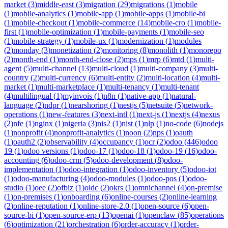
market
(
3
)
middle-east
(
3
)
migration
(
29
)
migrations
(
1
)
mobile
(
1
)
mobile-analytics
(
1
)
mobile-app
(
1
)
mobile-apps
(
1
)
mobile-bi
(
1
)
mobile-checkout
(
1
)
mobile-commerce
(
14
)
mobile-cro
(
1
)
mobile-
first
(
1
)
mobile-optimization
(
1
)
mobile-payments
(
1
)
mobile-seo
(
1
)
mobile-strategy
(
1
)
mobile-ux
(
1
)
modernization
(
1
)
modules
(
2
)
monday
(
3
)
monetization
(
2
)
monitoring
(
8
)
monolith
(
1
)
monorepo
(
2
)
month-end
(
1
)
month-end-close
(
2
)
mps
(
1
)
mrp
(
6
)
mtd
(
1
)
multi-
agent
(
5
)
multi-channel
(
13
)
multi-cloud
(
1
)
multi-company
(
3
)
multi-
country
(
2
)
multi-currency
(
6
)
multi-entity
(
2
)
multi-location
(
4
)
multi-
market
(
1
)
multi-marketplace
(
1
)
multi-tenancy
(
1
)
multi-tenant
(
4
)
multilingual
(
1
)
myinvois
(
1
)
n8n
(
1
)
native-app
(
1
)
natural-
language
(
2
)
ndpr
(
1
)
nearshoring
(
1
)
nestjs
(
5
)
netsuite
(
5
)
network-
operations
(
1
)
new-features
(
3
)
next-intl
(
1
)
next-js
(
1
)
nextjs
(
4
)
nexus
(
2
)
nfe
(
1
)
nginx
(
1
)
nigeria
(
3
)
nis2
(
1
)
nist
(
1
)
nlp
(
1
)
no-code
(
6
)
nodejs
(
1
)
nonprofit
(
4
)
nonprofit-analytics
(
1
)
noon
(
2
)
nps
(
1
)
oauth
(
1
)
oauth2
(
2
)
observability
(
4
)
occupancy
(
1
)
ocr
(
2
)
odoo
(
446
)
odoo
19
(
1
)
odoo versions
(
1
)
odoo-17
(
1
)
odoo-18
(
1
)
odoo-19
(
16
)
odoo-
accounting
(
6
)
odoo-crm
(
5
)
odoo-development
(
8
)
odoo-
implementation
(
1
)
odoo-integration
(
1
)
odoo-inventory
(
5
)
odoo-iot
(
1
)
odoo-manufacturing
(
4
)
odoo-modules
(
1
)
odoo-pos
(
1
)
odoo-
studio
(
1
)
oee
(
2
)
ofbiz
(
1
)
oidc
(
2
)
okrs
(
1
)
omnichannel
(
4
)
on-premise
(
1
)
on-premises
(
1
)
onboarding
(
6
)
online-courses
(
2
)
online-learning
(
2
)
online-reputation
(
1
)
online-store-2.0
(
1
)
open-source
(
6
)
open-
source-bi
(
1
)
open-source-erp
(
13
)
openai
(
1
)
openclaw
(
85
)
operations
(
6
)
optimization
(
21
)
orchestration
(
6
)
order-accuracy
(
1
)
order-