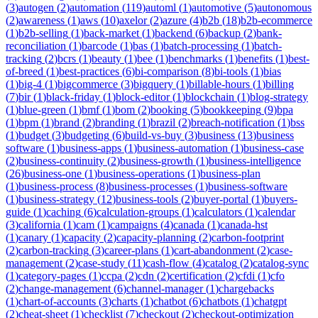
(
3
)
autogen
(
2
)
automation
(
119
)
automl
(
1
)
automotive
(
5
)
autonomous
(
2
)
awareness
(
1
)
aws
(
10
)
axelor
(
2
)
azure
(
4
)
b2b
(
18
)
b2b-ecommerce
(
1
)
b2b-selling
(
1
)
back-market
(
1
)
backend
(
6
)
backup
(
2
)
bank-
reconciliation
(
1
)
barcode
(
1
)
bas
(
1
)
batch-processing
(
1
)
batch-
tracking
(
2
)
bcrs
(
1
)
beauty
(
1
)
bee
(
1
)
benchmarks
(
1
)
benefits
(
1
)
best-
of-breed
(
1
)
best-practices
(
6
)
bi-comparison
(
8
)
bi-tools
(
1
)
bias
(
1
)
big-4
(
1
)
bigcommerce
(
3
)
bigquery
(
1
)
billable-hours
(
1
)
billing
(
7
)
bir
(
1
)
black-friday
(
1
)
block-editor
(
1
)
blockchain
(
1
)
blog-strategy
(
1
)
blue-green
(
1
)
bmf
(
1
)
bom
(
2
)
booking
(
5
)
bookkeeping
(
9
)
bpa
(
1
)
bpm
(
1
)
brand
(
2
)
branding
(
1
)
brazil
(
2
)
breach-notification
(
1
)
bss
(
1
)
budget
(
3
)
budgeting
(
6
)
build-vs-buy
(
3
)
business
(
13
)
business
software
(
1
)
business-apps
(
1
)
business-automation
(
1
)
business-case
(
2
)
business-continuity
(
2
)
business-growth
(
1
)
business-intelligence
(
26
)
business-one
(
1
)
business-operations
(
1
)
business-plan
(
1
)
business-process
(
8
)
business-processes
(
1
)
business-software
(
1
)
business-strategy
(
12
)
business-tools
(
2
)
buyer-portal
(
1
)
buyers-
guide
(
1
)
caching
(
6
)
calculation-groups
(
1
)
calculators
(
1
)
calendar
(
3
)
california
(
1
)
cam
(
1
)
campaigns
(
4
)
canada
(
1
)
canada-hst
(
1
)
canary
(
1
)
capacity
(
2
)
capacity-planning
(
2
)
carbon-footprint
(
2
)
carbon-tracking
(
3
)
career-plans
(
1
)
cart-abandonment
(
2
)
case-
management
(
2
)
case-study
(
11
)
cash-flow
(
4
)
catalog
(
2
)
catalog-sync
(
1
)
category-pages
(
1
)
ccpa
(
2
)
cdn
(
2
)
certification
(
2
)
cfdi
(
1
)
cfo
(
2
)
change-management
(
6
)
channel-manager
(
1
)
chargebacks
(
1
)
chart-of-accounts
(
3
)
charts
(
1
)
chatbot
(
6
)
chatbots
(
1
)
chatgpt
(
2
)
cheat-sheet
(
1
)
checklist
(
7
)
checkout
(
2
)
checkout-optimization