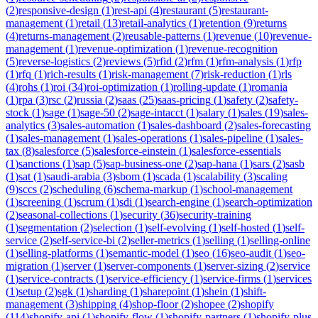
(
2
)
responsive-design
(
1
)
rest-api
(
4
)
restaurant
(
5
)
restaurant-
management
(
1
)
retail
(
13
)
retail-analytics
(
1
)
retention
(
9
)
returns
(
4
)
returns-management
(
2
)
reusable-patterns
(
1
)
revenue
(
10
)
revenue-
management
(
1
)
revenue-optimization
(
1
)
revenue-recognition
(
5
)
reverse-logistics
(
2
)
reviews
(
5
)
rfid
(
2
)
rfm
(
1
)
rfm-analysis
(
1
)
rfp
(
1
)
rfq
(
1
)
rich-results
(
1
)
risk-management
(
7
)
risk-reduction
(
1
)
rls
(
4
)
rohs
(
1
)
roi
(
34
)
roi-optimization
(
1
)
rolling-update
(
1
)
romania
(
1
)
rpa
(
3
)
rsc
(
2
)
russia
(
2
)
saas
(
25
)
saas-pricing
(
1
)
safety
(
2
)
safety-
stock
(
1
)
sage
(
1
)
sage-50
(
2
)
sage-intacct
(
1
)
salary
(
1
)
sales
(
19
)
sales-
analytics
(
3
)
sales-automation
(
1
)
sales-dashboard
(
2
)
sales-forecasting
(
1
)
sales-management
(
1
)
sales-operations
(
1
)
sales-pipeline
(
1
)
sales-
tax
(
8
)
salesforce
(
5
)
salesforce-einstein
(
1
)
salesforce-essentials
(
1
)
sanctions
(
1
)
sap
(
5
)
sap-business-one
(
2
)
sap-hana
(
1
)
sars
(
2
)
sasb
(
1
)
sat
(
1
)
saudi-arabia
(
3
)
sbom
(
1
)
scada
(
1
)
scalability
(
3
)
scaling
(
9
)
sccs
(
2
)
scheduling
(
6
)
schema-markup
(
1
)
school-management
(
1
)
screening
(
1
)
scrum
(
1
)
sdi
(
1
)
search-engine
(
1
)
search-optimization
(
2
)
seasonal-collections
(
1
)
security
(
36
)
security-training
(
1
)
segmentation
(
2
)
selection
(
1
)
self-evolving
(
1
)
self-hosted
(
1
)
self-
service
(
2
)
self-service-bi
(
2
)
seller-metrics
(
1
)
selling
(
1
)
selling-online
(
1
)
selling-platforms
(
1
)
semantic-model
(
1
)
seo
(
16
)
seo-audit
(
1
)
seo-
migration
(
1
)
server
(
1
)
server-components
(
1
)
server-sizing
(
2
)
service
(
1
)
service-contracts
(
1
)
service-efficiency
(
1
)
service-firms
(
1
)
services
(
1
)
setup
(
2
)
sgk
(
1
)
sharding
(
1
)
sharepoint
(
1
)
shein
(
1
)
shift-
management
(
3
)
shipping
(
4
)
shop-floor
(
2
)
shopee
(
2
)
shopify
(
114
)
shopify-api
(
1
)
shopify-flow
(
1
)
shopify-partners
(
1
)
shopify-plus