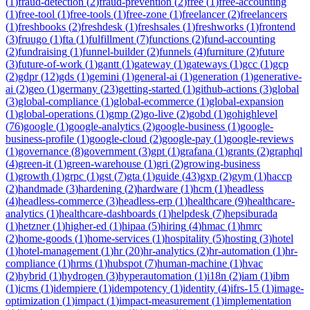
(
1
)
fraud-detection
(
2
)
fraud-prevention
(
2
)
free
(
1
)
free-accounting
(
1
)
free-tool
(
1
)
free-tools
(
1
)
free-zone
(
1
)
freelancer
(
2
)
freelancers
(
1
)
freshbooks
(
2
)
freshdesk
(
1
)
freshsales
(
1
)
freshworks
(
1
)
frontend
(
3
)
fruugo
(
1
)
fta
(
1
)
fulfillment
(
7
)
functions
(
2
)
fund-accounting
(
2
)
fundraising
(
1
)
funnel-builder
(
2
)
funnels
(
4
)
furniture
(
2
)
future
(
3
)
future-of-work
(
1
)
gantt
(
1
)
gateway
(
1
)
gateways
(
1
)
gcc
(
1
)
gcp
(
2
)
gdpr
(
12
)
gds
(
1
)
gemini
(
1
)
general-ai
(
1
)
generation
(
1
)
generative-
ai
(
2
)
geo
(
1
)
germany
(
23
)
getting-started
(
1
)
github-actions
(
3
)
global
(
3
)
global-compliance
(
1
)
global-ecommerce
(
1
)
global-expansion
(
1
)
global-operations
(
1
)
gmp
(
2
)
go-live
(
2
)
gobd
(
1
)
gohighlevel
(
76
)
google
(
1
)
google-analytics
(
2
)
google-business
(
1
)
google-
business-profile
(
1
)
google-cloud
(
2
)
google-pay
(
1
)
google-reviews
(
1
)
governance
(
8
)
government
(
3
)
gpt
(
1
)
grafana
(
1
)
grants
(
2
)
graphql
(
4
)
green-it
(
1
)
green-warehouse
(
1
)
gri
(
2
)
growing-business
(
1
)
growth
(
1
)
grpc
(
1
)
gst
(
7
)
gta
(
1
)
guide
(
43
)
gxp
(
2
)
gym
(
1
)
haccp
(
2
)
handmade
(
3
)
hardening
(
2
)
hardware
(
1
)
hcm
(
1
)
headless
(
4
)
headless-commerce
(
3
)
headless-erp
(
1
)
healthcare
(
9
)
healthcare-
analytics
(
1
)
healthcare-dashboards
(
1
)
helpdesk
(
7
)
hepsiburada
(
1
)
hetzner
(
1
)
higher-ed
(
1
)
hipaa
(
5
)
hiring
(
4
)
hmac
(
1
)
hmrc
(
2
)
home-goods
(
1
)
home-services
(
1
)
hospitality
(
5
)
hosting
(
3
)
hotel
(
1
)
hotel-management
(
1
)
hr
(
20
)
hr-analytics
(
2
)
hr-automation
(
1
)
hr-
compliance
(
1
)
hrms
(
1
)
hubspot
(
7
)
human-machine
(
1
)
hvac
(
2
)
hybrid
(
1
)
hydrogen
(
3
)
hyperautomation
(
1
)
i18n
(
2
)
iam
(
1
)
ibm
(
1
)
icms
(
1
)
idempiere
(
1
)
idempotency
(
1
)
identity
(
4
)
ifrs-15
(
1
)
image-
optimization
(
1
)
impact
(
1
)
impact-measurement
(
1
)
implementation