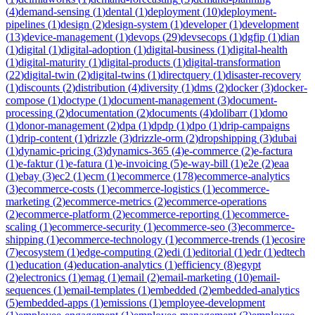
(
4
)
demand-sensing
(
1
)
dental
(
1
)
deployment
(
10
)
deployment-
pipelines
(
1
)
design
(
2
)
design-system
(
1
)
developer
(
1
)
development
(
13
)
device-management
(
1
)
devops
(
29
)
devsecops
(
1
)
dgfip
(
1
)
dian
(
1
)
digital
(
1
)
digital-adoption
(
1
)
digital-business
(
1
)
digital-health
(
1
)
digital-maturity
(
1
)
digital-products
(
1
)
digital-transformation
(
22
)
digital-twin
(
2
)
digital-twins
(
1
)
directquery
(
1
)
disaster-recovery
(
1
)
discounts
(
2
)
distribution
(
4
)
diversity
(
1
)
dms
(
2
)
docker
(
3
)
docker-
compose
(
1
)
doctype
(
1
)
document-management
(
3
)
document-
processing
(
2
)
documentation
(
2
)
documents
(
4
)
dolibarr
(
1
)
domo
(
1
)
donor-management
(
2
)
dpa
(
1
)
dpdp
(
1
)
dpo
(
1
)
drip-campaigns
(
1
)
drip-content
(
1
)
drizzle
(
3
)
drizzle-orm
(
2
)
dropshipping
(
3
)
dubai
(
1
)
dynamic-pricing
(
3
)
dynamics-365
(
4
)
e-commerce
(
2
)
e-factura
(
1
)
e-faktur
(
1
)
e-fatura
(
1
)
e-invoicing
(
5
)
e-way-bill
(
1
)
e2e
(
2
)
eaa
(
1
)
ebay
(
3
)
ec2
(
1
)
ecm
(
1
)
ecommerce
(
178
)
ecommerce-analytics
(
3
)
ecommerce-costs
(
1
)
ecommerce-logistics
(
1
)
ecommerce-
marketing
(
2
)
ecommerce-metrics
(
2
)
ecommerce-operations
(
2
)
ecommerce-platform
(
2
)
ecommerce-reporting
(
1
)
ecommerce-
scaling
(
1
)
ecommerce-security
(
1
)
ecommerce-seo
(
3
)
ecommerce-
shipping
(
1
)
ecommerce-technology
(
1
)
ecommerce-trends
(
1
)
ecosire
(
7
)
ecosystem
(
1
)
edge-computing
(
2
)
edi
(
1
)
editorial
(
1
)
edr
(
1
)
edtech
(
1
)
education
(
4
)
education-analytics
(
1
)
efficiency
(
8
)
egypt
(
2
)
electronics
(
1
)
emag
(
1
)
email
(
2
)
email-marketing
(
10
)
email-
sequences
(
1
)
email-templates
(
1
)
embedded
(
2
)
embedded-analytics
(
5
)
embedded-apps
(
1
)
emissions
(
1
)
employee-development