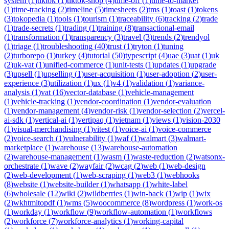
system
(
1
)
tiktok
(
1
)
tiktok-shop
(
4
)
time-off
(
1
)
time-to-market
(
1
)
time-tracking
(
2
)
timeline
(
5
)
timesheets
(
2
)
tms
(
1
)
toast
(
1
)
tokens
(
3
)
tokopedia
(
1
)
tools
(
1
)
tourism
(
1
)
traceability
(
6
)
tracking
(
2
)
trade
(
1
)
trade-secrets
(
1
)
trading
(
1
)
training
(
8
)
transactional-email
(
1
)
transformation
(
1
)
transparency
(
3
)
travel
(
3
)
trends
(
2
)
trendyol
(
1
)
triage
(
1
)
troubleshooting
(
40
)
trust
(
1
)
tryton
(
1
)
tuning
(
2
)
turborepo
(
1
)
turkey
(
4
)
tutorial
(
50
)
typescript
(
4
)
uae
(
3
)
uat
(
1
)
uk
(
2
)
uk-vat
(
1
)
unified-commerce
(
1
)
unit-tests
(
1
)
updates
(
1
)
upgrade
(
3
)
upsell
(
1
)
upselling
(
1
)
user-acquisition
(
1
)
user-adoption
(
2
)
user-
experience
(
3
)
utilization
(
1
)
ux
(
1
)
v4
(
1
)
validation
(
1
)
variance-
analysis
(
1
)
vat
(
16
)
vector-database
(
1
)
vehicle-management
(
1
)
vehicle-tracking
(
1
)
vendor-coordination
(
1
)
vendor-evaluation
(
1
)
vendor-management
(
4
)
vendor-risk
(
1
)
vendor-selection
(
2
)
vercel-
ai-sdk
(
1
)
vertical-ai
(
1
)
vertipaq
(
1
)
vietnam
(
1
)
views
(
1
)
vision-2030
(
1
)
visual-merchandising
(
1
)
vitest
(
1
)
voice-ai
(
1
)
voice-commerce
(
2
)
voice-search
(
1
)
vulnerability
(
1
)
waf
(
1
)
walmart
(
3
)
walmart-
marketplace
(
1
)
warehouse
(
13
)
warehouse-automation
(
2
)
warehouse-management
(
1
)
wasm
(
1
)
waste-reduction
(
2
)
watsonx-
orchestrate
(
1
)
wave
(
2
)
wayfair
(
2
)
wcag
(
2
)
web
(
1
)
web-design
(
2
)
web-development
(
1
)
web-scraping
(
1
)
web3
(
1
)
webhooks
(
8
)
website
(
1
)
website-builder
(
1
)
whatsapp
(
1
)
white-label
(
6
)
wholesale
(
12
)
wiki
(
2
)
wildberries
(
1
)
win-back
(
1
)
wip
(
1
)
wix
(
2
)
wkhtmltopdf
(
1
)
wms
(
5
)
woocommerce
(
8
)
wordpress
(
1
)
work-os
(
1
)
workday
(
1
)
workflow
(
9
)
workflow-automation
(
1
)
workflows
(
2
)
workforce
(
7
)
workforce-analytics
(
1
)
working-capital