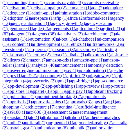
(
1
)
accounting-firms
(
1
)
accounts-payable
(
3
)
accounts-receivable
(
1
)
activation
(
1
)
activecampaign
(
2
)
acumatica
(
1
)
ada
(
2
)
adempiere
(
1
)
adequacy
(
1
)
admin-api
(
1
)
administration
(
1
)
adobe-commerce
(
2
)
adoption
(
2
)
aerospace
(
1
)
afip
(
1
)
africa
(
2
)
aftermarket
(
1
)
agency
(
13
)
agency-automation
(
1
)
agency-growth
(
2
)
agency-scaling
(
1
)
agentforce
(
1
)
agile
(
2
)
agreements
(
1
)
agriculture
(
3
)
agritech
(
1
)
ai
(
62
)
ai-agent
(
1
)
ai-agents
(
38
)
ai-analytics
(
2
)
ai-architecture
(
2
)
ai-
assistants
(
1
)
ai-automation
(
6
)
ai-bot
(
1
)
ai-chatbot
(
1
)
ai-comparison
(
1
)
ai-content
(
1
)
ai-development
(
1
)
ai-ethics
(
1
)
ai-frameworks
(
2
)
ai-
investment
(
1
)
ai-queries
(
1
)
ai-search
(
3
)
ai-security
(
1
)
ai-testing
(
1
)
ai-threats
(
1
)
alerting
(
2
)
alexa
(
1
)
alibaba
(
1
)
aliexpress
(
1
)
all-in-one
(
2
)
allegro
(
2
)
amazon
(
7
)
amazon-ads
(
1
)
amazon-ppc
(
1
)
amazon-
seller
(
1
)
aml
(
1
)
analytics
(
40
)
announcement
(
1
)
anomaly-detection
(
1
)
answer-engine-optimization
(
1
)
aov
(
1
)
ap-automation
(
1
)
apache
(
1
)
apcs
(
1
)
api
(
22
)
api-economy
(
1
)
api-first
(
2
)
api-gateway
(
1
)
api-
integration
(
4
)
api-security
(
2
)
apm
(
1
)
app-bridge
(
1
)
app-commerce
(
1
)
app-development
(
2
)
app-publishing
(
1
)
app-review
(
1
)
app-router
(
1
)
app-store
(
1
)
apparel
(
3
)
appi
(
1
)
apple-pay
(
1
)
applicant-tracking
(
1
)
applications
(
1
)
appointment-booking
(
2
)
appointments
(
1
)
appraisals
(
1
)
approval-chains
(
1
)
approvals
(
3
)
apps
(
1
)
ar
(
1
)
ar-
shopping
(
1
)
architecture
(
17
)
argentina
(
1
)
artificial-intelligence
(
2
)
as9100
(
1
)
asc-606
(
3
)
assessment
(
2
)
asset-management
(
4
)
assistant
(
1
)
ato
(
1
)
attribution
(
1
)
attrition
(
1
)
audience-analytics
(
1
)
audit
(
7
)
audit-trail
(
1
)
augmented
(
1
)
augmented-reality
(
2
)
australia
(
2
)
australia-gst
(
1
)
authentication
(
6
)
authentik
(
2
)
authorization