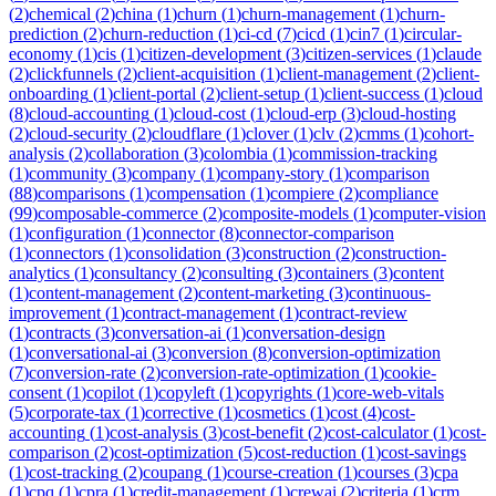
(
2
)
chemical
(
2
)
china
(
1
)
churn
(
1
)
churn-management
(
1
)
churn-
prediction
(
2
)
churn-reduction
(
1
)
ci-cd
(
7
)
cicd
(
1
)
cin7
(
1
)
circular-
economy
(
1
)
cis
(
1
)
citizen-development
(
3
)
citizen-services
(
1
)
claude
(
2
)
clickfunnels
(
2
)
client-acquisition
(
1
)
client-management
(
2
)
client-
onboarding
(
1
)
client-portal
(
2
)
client-setup
(
1
)
client-success
(
1
)
cloud
(
8
)
cloud-accounting
(
1
)
cloud-cost
(
1
)
cloud-erp
(
3
)
cloud-hosting
(
2
)
cloud-security
(
2
)
cloudflare
(
1
)
clover
(
1
)
clv
(
2
)
cmms
(
1
)
cohort-
analysis
(
2
)
collaboration
(
3
)
colombia
(
1
)
commission-tracking
(
1
)
community
(
3
)
company
(
1
)
company-story
(
1
)
comparison
(
88
)
comparisons
(
1
)
compensation
(
1
)
compiere
(
2
)
compliance
(
99
)
composable-commerce
(
2
)
composite-models
(
1
)
computer-vision
(
1
)
configuration
(
1
)
connector
(
8
)
connector-comparison
(
1
)
connectors
(
1
)
consolidation
(
3
)
construction
(
2
)
construction-
analytics
(
1
)
consultancy
(
2
)
consulting
(
3
)
containers
(
3
)
content
(
1
)
content-management
(
2
)
content-marketing
(
3
)
continuous-
improvement
(
1
)
contract-management
(
1
)
contract-review
(
1
)
contracts
(
3
)
conversation-ai
(
1
)
conversation-design
(
1
)
conversational-ai
(
3
)
conversion
(
8
)
conversion-optimization
(
7
)
conversion-rate
(
2
)
conversion-rate-optimization
(
1
)
cookie-
consent
(
1
)
copilot
(
1
)
copyleft
(
1
)
copyrights
(
1
)
core-web-vitals
(
5
)
corporate-tax
(
1
)
corrective
(
1
)
cosmetics
(
1
)
cost
(
4
)
cost-
accounting
(
1
)
cost-analysis
(
3
)
cost-benefit
(
2
)
cost-calculator
(
1
)
cost-
comparison
(
2
)
cost-optimization
(
5
)
cost-reduction
(
1
)
cost-savings
(
1
)
cost-tracking
(
2
)
coupang
(
1
)
course-creation
(
1
)
courses
(
3
)
cpa
(
1
)
cpq
(
1
)
cpra
(
1
)
credit-management
(
1
)
crewai
(
2
)
criteria
(
1
)
crm