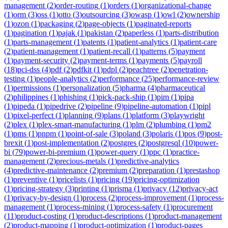
management
(
2
)
order-routing
(
1
)
orders
(
1
)
organizational-change
(
1
)
orm
(
3
)
oss
(
1
)
otto
(
3
)
outsourcing
(
3
)
owasp
(
1
)
owl
(
2
)
ownership
(
1
)
ozon
(
1
)
packaging
(
2
)
page-objects
(
1
)
paginated-reports
(
1
)
pagination
(
1
)
pajak
(
1
)
pakistan
(
2
)
paperless
(
1
)
parts-distribution
(
1
)
parts-management
(
1
)
patents
(
1
)
patient-analytics
(
1
)
patient-care
(
2
)
patient-management
(
1
)
patient-recall
(
1
)
patterns
(
5
)
payment
(
1
)
payment-security
(
2
)
payment-terms
(
1
)
payments
(
5
)
payroll
(
18
)
pci-dss
(
4
)
pdf
(
2
)
pdfkit
(
1
)
pdpl
(
2
)
peachtree
(
2
)
penetration-
testing
(
1
)
people-analytics
(
2
)
performance
(
25
)
performance-review
(
1
)
permissions
(
1
)
personalization
(
5
)
pharma
(
4
)
pharmaceutical
(
2
)
philippines
(
1
)
phishing
(
1
)
pick-pack-ship
(
1
)
pim
(
1
)
pipa
(
1
)
pipeda
(
1
)
pipedrive
(
2
)
pipeline
(
9
)
pipeline-automation
(
1
)
pipl
(
1
)
pixel-perfect
(
1
)
planning
(
9
)
plans
(
1
)
platform
(
3
)
playwright
(
2
)
plex
(
1
)
plex-smart-manufacturing
(
1
)
plm
(
2
)
plumbing
(
1
)
pm2
(
1
)
pms
(
1
)
pnpm
(
1
)
point-of-sale
(
3
)
poland
(
3
)
polaris
(
1
)
pos
(
9
)
post-
brexit
(
1
)
post-implementation
(
2
)
postgres
(
2
)
postgresql
(
10
)
power-
bi
(
79
)
power-bi-premium
(
1
)
power-query
(
1
)
ppc
(
1
)
practice-
management
(
2
)
precious-metals
(
1
)
predictive-analytics
(
4
)
predictive-maintenance
(
2
)
premium
(
2
)
preparation
(
1
)
prestashop
(
1
)
preventive
(
1
)
pricelists
(
1
)
pricing
(
19
)
pricing-optimization
(
1
)
pricing-strategy
(
3
)
printing
(
1
)
prisma
(
1
)
privacy
(
12
)
privacy-act
(
1
)
privacy-by-design
(
1
)
process
(
2
)
process-improvement
(
1
)
process-
management
(
1
)
process-mining
(
1
)
process-safety
(
1
)
procurement
(
11
)
product-costing
(
1
)
product-descriptions
(
1
)
product-management
(
2
)
product-mapping
(
1
)
product-optimization
(
1
)
product-pages