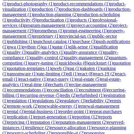
(
1
)
product-photography
(
1
)
product-recommendations
(
1
)
product-
visualization
(
1
)
production
(
7
)
production-dashboards
(
1
)
production-
management
(
1
)
production-planning
(
2
)
production-scheduling
(
1
)
productivity
(
9
)
productization
(
1
)
products
(
1
)
professional-
services
(
4
)
program-management
(
1
)
project-accounting
(
2
)
project-
management
(
19
)
prometheus
(
1
)
prompt-engineering
(
1
)
property-
management
(
5
)
proprietary
(
1
)
provincial-tax
(
1
)
public-sector
(
1
)
publishing
(
1
)
punchout-catalog
(
1
)
purchase
(
3
)
push-notifications
(
1
)
pwa
(
1
)
python
(
5
)
qa
(
1
)
qatar
(
1
)
qlik-sense
(
1
)
qualification
(
1
)
quality
(
3
)
quality-analytics
(
1
)
quality-assurance
(
1
)
quality-
compliance
(
1
)
quality-control
(
2
)
quality-management
(
2
)
quantum-
computing
(
1
)
query-tuning
(
1
)
quickbooks
(
8
)
quickstart
(
1
)
quotation
(
1
)
quotation-templates
(
1
)
qweb
(
3
)
rag
(
1
)
rakuten
(
1
)
ranking
(
1
)
ransomware
(
1
)
rate-limiting
(
3
)
rdl
(
1
)
react
(
8
)
react-19
(
2
)
react-
email
(
1
)
react-native
(
1
)
react-query
(
1
)
real-estate
(
5
)
real-estate-
analytics
(
1
)
real-time
(
4
)
recharts
(
1
)
recipe-management
(
1
)
recommendations
(
1
)
reconciliation
(
1
)
recruitment
(
6
)
recurring-
billing
(
1
)
recurring-revenue
(
5
)
redis
(
2
)
refurbished
(
1
)
registration
(
1
)
regulation
(
1
)
regulations
(
2
)
regulatory
(
3
)
reliability
(
2
)
remix
(
2
)
remote-work
(
2
)
renewable-energy
(
1
)
renewal-management
(
1
)
rental
(
3
)
rental-business
(
1
)
reorder-point
(
1
)
repeat-purchases
(
1
)
replication
(
1
)
report-generation
(
1
)
reporting
(
12
)
reports
(
3
)
repricing
(
1
)
reputation
(
1
)
reputation-management
(
2
)
reserved-
instances
(
1
)
resilience
(
2
)
resource-allocation
(
1
)
resource-planning
(
1
)
resource-scheduling
(
2
)
responsible-ai
(
2
)
responsive