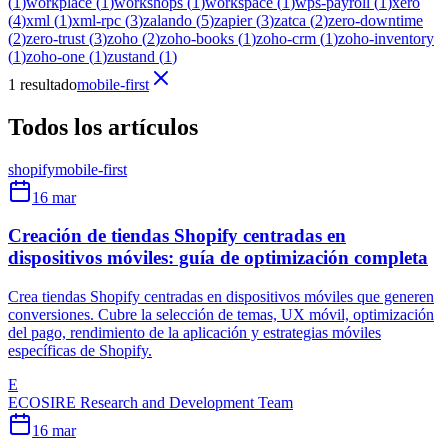
(
1
)
workplace
(
1
)
workshops
(
1
)
workspace
(
1
)
wps-payroll
(
1
)
xero
(
4
)
xml
(
1
)
xml-rpc
(
3
)
zalando
(
5
)
zapier
(
3
)
zatca
(
2
)
zero-downtime
(
2
)
zero-trust
(
3
)
zoho
(
2
)
zoho-books
(
1
)
zoho-crm
(
1
)
zoho-inventory
(
1
)
zoho-one
(
1
)
zustand
(
1
)
1 resultado
mobile-first
Todos los artículos
shopify
mobile-first
16 mar
Creación de tiendas Shopify centradas en
dispositivos móviles: guía de optimización completa
Crea tiendas Shopify centradas en dispositivos móviles que generen
conversiones. Cubre la selección de temas, UX móvil, optimización
del pago, rendimiento de la aplicación y estrategias móviles
específicas de Shopify.
E
ECOSIRE Research and Development Team
16 mar