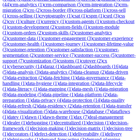
(
44
)
crm-analytics
(
1
)
crm-comparison
(
5
)
crm-integration
(
2
)
crm-
migration
(
2
)
cro
(
2
)
cross-border
(
8
)
cross-platform
(
1
)
cross-sell
(
1
)
cross-selling
(
1
)
cryptography
(
1
)
csat
(
1
)
cspm
(
1
)
csrd
(
3
)
css
(
2
)
csv
(
1
)
culture
(
1
)
currency
(
1
)
custom-agents
(
1
)
custom-checkout
(
1
)
custom-development
(
2
)
custom-fields
(
1
)
custom-module
(
1
)
custom-orders
(
2
)
custom-skills
(
2
)
customer-analytics
(
2
)
customer-data
(
1
)
customer-engagement
(
3
)
customer-experience
(
5
)
customer-health
(
1
)
customer-journey
(
1
)
customer-lifetime-value
(
3
)
customer-retention
(
5
)
customer-satisfaction
(
1
)
customer-
segmentation
(
2
)
customer-service
(
7
)
customer-success
(
5
)
customer-
support
(
7
)
customization
(
5
)
customs
(
1
)
cutover
(
2
)
cx
(
1
)
cybersecurity
(
14
)
daraz
(
1
)
dashboard
(
2
)
dashboards
(
16
)
data
(
5
)
data-analysis
(
3
)
data-analytics
(
3
)
data-cleanup
(
2
)
data-driven
(
3
)
data-extraction
(
2
)
data-fetching
(
1
)
data-governance
(
1
)
data-
handling
(
1
)
data-hygiene
(
1
)
data-integration
(
2
)
data-lifecycle
(
1
)
data-literacy
(
1
)
data-mapping
(
1
)
data-mesh
(
1
)
data-migration
(
8
)
data-modeling
(
5
)
data-pipeline
(
1
)
data-platform
(
2
)
data-
preparation
(
1
)
data-privacy
(
4
)
data-protection
(
14
)
data-quality
(
4
)
data-refresh
(
2
)
data-residency
(
2
)
data-retention
(
1
)
data-transfer
(
4
)
data-visualization
(
5
)
data-warehouse
(
2
)
database
(
7
)
dataflows
(
1
)
datev
(
1
)
dawn
(
1
)
dawn-theme
(
1
)
dax
(
7
)
deal-management
(
1
)
dealer
(
1
)
debugging
(
1
)
decentralized
(
1
)
decision
(
1
)
decision-
framework
(
1
)
decision-making
(
1
)
decision-matrix
(
1
)
decision-tree
(
1
)
decorators
(
1
)
defect-detection
(
1
)
deliverability
(
1
)
delivery
(
1
)
delmiaworks
(
1
)
demand-forecasting
(
3
)
demand-planning