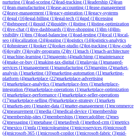
nurturing
(
1
)
lead-scoring
(
2
)
lead-tracking
(
1
)
leadership
(
2
)
lean
(
1
)
lean-manufacturing
(
1
)
lease-accounting
(
1
)
lease-management
(
2
)
leave-management
(
1
)
legacy-migration
(
1
)
legacy-systems
(
1
)
legal
(
16
)
legal-billing
(
1
)
legal-tech
(
1
)
lgpd
(
1
)
licensing
(
7
)
lightspeed
(
1
)
liquid
(
2
)
liquidity
(
1
)
listing
(
1
)
listing-optimization
(
1
)
live-chat
(
1
)
live-dashboards
(
1
)
live-shopping
(
1
)
llm
(
4
)
llm-
visibility
(
1
)
lms
(
3
)
load-balancing
(
1
)
load-testing
(
3
)
local
(
1
)
local-
seo
(
4
)
localization
(
24
)
logging
(
1
)
logistics
(
14
)
logistics-analytics
(
1
)
lohnsteuer
(
1
)
looker
(
2
)
looker-studio
(
2
)
lot-tracking
(
1
)
low-code
(
6
)
loyalty
(
3
)
loyalty-programs
(
2
)
ltv
(
1
)
mach
(
1
)
mach-architecture
(
1
)
machine-learning
(
13
)
magento
(
4
)
mailchimp
(
1
)
maintenance
(
4
)
make-or-buy
(
1
)
making-tax-digital
(
1
)
malaysia
(
1
)
managed-
services
(
1
)
management
(
1
)
manufacturing
(
53
)
margins
(
2
)
market-
analysis
(
1
)
marketing
(
10
)
marketing-automation
(
11
)
marketing-
platform
(
4
)
marketplace
(
22
)
marketplace-advertising
(
1
)
marketplace-analytics
(
1
)
marketplace-fees
(
1
)
marketplace-
integration
(
9
)
marketplace-operations
(
1
)
marketplace-optimization
(
1
)
marketplace-performance
(
1
)
marketplace-seller-operations
(
17
)
marketplace-selling
(
9
)
marketplace-strategy
(
1
)
markets
(
1
)
markets-pro
(
1
)
master-data
(
1
)
matter-management
(
1
)
mcommerce
(
2
)
measurement
(
1
)
media
(
3
)
medical-device
(
1
)
membership
(
2
)
membership-sites
(
3
)
memberships
(
1
)
mercadolibre
(
2
)
mes
(
2
)
messaging
(
1
)
metabase
(
1
)
metasfresh
(
1
)
method-crm
(
1
)
metrics
(
2
)
mexico
(
1
)
mfa
(
1
)
microlearning
(
1
)
microservices
(
6
)
microsoft
(
4
)
microsoft-365
(
1
)
microsoft-copilot
(
1
)
microsoft-fabric
(
3
)
mid-