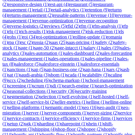
(
2
)
responsive-design
(
1
)
rest-api
(
4
)
restaurant
(
5
)
restaurant-
management
(
1
)
retail
(
13
)
retail-analytics
(
1
)
retention
(
9
)
returns
(
4
)
returns-management
(
2
)
reusable-patterns
(
1
)
revenue
(
10
)
revenue-
management
(
1
)
revenue-optimization
(
1
)
revenue-recognition
(
5
)
reverse-logistics
(
2
)
reviews
(
5
)
rfid
(
2
)
rfm
(
1
)
rfm-analysis
(
1
)
rfp
(
1
)
rfq
(
1
)
rich-results
(
1
)
risk-management
(
7
)
risk-reduction
(
1
)
rls
(
4
)
rohs
(
1
)
roi
(
34
)
roi-optimization
(
1
)
rolling-update
(
1
)
romania
(
1
)
rpa
(
3
)
rsc
(
2
)
russia
(
2
)
saas
(
25
)
saas-pricing
(
1
)
safety
(
2
)
safety-
stock
(
1
)
sage
(
1
)
sage-50
(
2
)
sage-intacct
(
1
)
salary
(
1
)
sales
(
19
)
sales-
analytics
(
3
)
sales-automation
(
1
)
sales-dashboard
(
2
)
sales-forecasting
(
1
)
sales-management
(
1
)
sales-operations
(
1
)
sales-pipeline
(
1
)
sales-
tax
(
8
)
salesforce
(
5
)
salesforce-einstein
(
1
)
salesforce-essentials
(
1
)
sanctions
(
1
)
sap
(
5
)
sap-business-one
(
2
)
sap-hana
(
1
)
sars
(
2
)
sasb
(
1
)
sat
(
1
)
saudi-arabia
(
3
)
sbom
(
1
)
scada
(
1
)
scalability
(
3
)
scaling
(
9
)
sccs
(
2
)
scheduling
(
6
)
schema-markup
(
1
)
school-management
(
1
)
screening
(
1
)
scrum
(
1
)
sdi
(
1
)
search-engine
(
1
)
search-optimization
(
2
)
seasonal-collections
(
1
)
security
(
36
)
security-training
(
1
)
segmentation
(
2
)
selection
(
1
)
self-evolving
(
1
)
self-hosted
(
1
)
self-
service
(
2
)
self-service-bi
(
2
)
seller-metrics
(
1
)
selling
(
1
)
selling-online
(
1
)
selling-platforms
(
1
)
semantic-model
(
1
)
seo
(
16
)
seo-audit
(
1
)
seo-
migration
(
1
)
server
(
1
)
server-components
(
1
)
server-sizing
(
2
)
service
(
1
)
service-contracts
(
1
)
service-efficiency
(
1
)
service-firms
(
1
)
services
(
1
)
setup
(
2
)
sgk
(
1
)
sharding
(
1
)
sharepoint
(
1
)
shein
(
1
)
shift-
management
(
3
)
shipping
(
4
)
shop-floor
(
2
)
shopee
(
2
)
shopify
(
114
)
shopify-api
(
1
)
shopify-flow
(
1
)
shopify-partners
(
1
)
shopify-plus