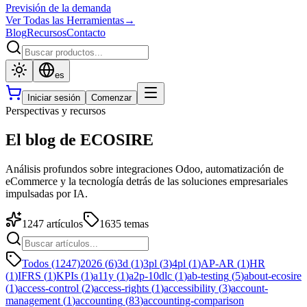
Previsión de la demanda
Ver Todas las Herramientas
→
Blog
Recursos
Contacto
es
Iniciar sesión
Comenzar
Perspectivas y recursos
El blog de ECOSIRE
Análisis profundos sobre integraciones Odoo, automatización de
eCommerce y la tecnología detrás de las soluciones empresariales
impulsadas por IA.
1247
artículos
1635
temas
Todos (1247)
2026
(
6
)
3d
(
1
)
3pl
(
3
)
4pl
(
1
)
AP-AR
(
1
)
HR
(
1
)
IFRS
(
1
)
KPIs
(
1
)
a11y
(
1
)
a2p-10dlc
(
1
)
ab-testing
(
5
)
about-ecosire
(
1
)
access-control
(
2
)
access-rights
(
1
)
accessibility
(
3
)
account-
management
(
1
)
accounting
(
83
)
accounting-comparison