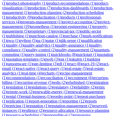
(
1
)
product-photography
(
1
)
product-recommendations
(
1
)
product-
visualization
(
1
)
production
(
7
)
production-dashboards
(
1
)
production-
management
(
1
)
production-planning
(
2
)
production-scheduling
(
1
)
productivity
(
9
)
productization
(
1
)
products
(
1
)
professional-
services
(
4
)
program-management
(
1
)
project-accounting
(
2
)
project-
management
(
19
)
prometheus
(
1
)
prompt-engineering
(
1
)
property-
management
(
5
)
proprietary
(
1
)
provincial-tax
(
1
)
public-sector
(
1
)
publishing
(
1
)
punchout-catalog
(
1
)
purchase
(
3
)
push-notifications
(
1
)
pwa
(
1
)
python
(
5
)
qa
(
1
)
qatar
(
1
)
qlik-sense
(
1
)
qualification
(
1
)
quality
(
3
)
quality-analytics
(
1
)
quality-assurance
(
1
)
quality-
compliance
(
1
)
quality-control
(
2
)
quality-management
(
2
)
quantum-
computing
(
1
)
query-tuning
(
1
)
quickbooks
(
8
)
quickstart
(
1
)
quotation
(
1
)
quotation-templates
(
1
)
qweb
(
3
)
rag
(
1
)
rakuten
(
1
)
ranking
(
1
)
ransomware
(
1
)
rate-limiting
(
3
)
rdl
(
1
)
react
(
8
)
react-19
(
2
)
react-
email
(
1
)
react-native
(
1
)
react-query
(
1
)
real-estate
(
5
)
real-estate-
analytics
(
1
)
real-time
(
4
)
recharts
(
1
)
recipe-management
(
1
)
recommendations
(
1
)
reconciliation
(
1
)
recruitment
(
6
)
recurring-
billing
(
1
)
recurring-revenue
(
5
)
redis
(
2
)
refurbished
(
1
)
registration
(
1
)
regulation
(
1
)
regulations
(
2
)
regulatory
(
3
)
reliability
(
2
)
remix
(
2
)
remote-work
(
2
)
renewable-energy
(
1
)
renewal-management
(
1
)
rental
(
3
)
rental-business
(
1
)
reorder-point
(
1
)
repeat-purchases
(
1
)
replication
(
1
)
report-generation
(
1
)
reporting
(
12
)
reports
(
3
)
repricing
(
1
)
reputation
(
1
)
reputation-management
(
2
)
reserved-
instances
(
1
)
resilience
(
2
)
resource-allocation
(
1
)
resource-planning
(
1
)
resource-scheduling
(
2
)
responsible-ai
(
2
)
responsive