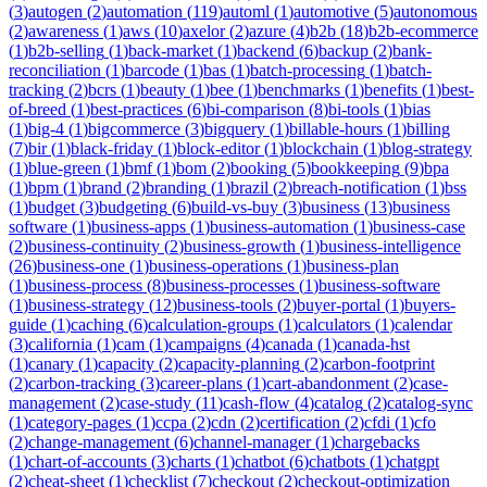
(
3
)
autogen
(
2
)
automation
(
119
)
automl
(
1
)
automotive
(
5
)
autonomous
(
2
)
awareness
(
1
)
aws
(
10
)
axelor
(
2
)
azure
(
4
)
b2b
(
18
)
b2b-ecommerce
(
1
)
b2b-selling
(
1
)
back-market
(
1
)
backend
(
6
)
backup
(
2
)
bank-
reconciliation
(
1
)
barcode
(
1
)
bas
(
1
)
batch-processing
(
1
)
batch-
tracking
(
2
)
bcrs
(
1
)
beauty
(
1
)
bee
(
1
)
benchmarks
(
1
)
benefits
(
1
)
best-
of-breed
(
1
)
best-practices
(
6
)
bi-comparison
(
8
)
bi-tools
(
1
)
bias
(
1
)
big-4
(
1
)
bigcommerce
(
3
)
bigquery
(
1
)
billable-hours
(
1
)
billing
(
7
)
bir
(
1
)
black-friday
(
1
)
block-editor
(
1
)
blockchain
(
1
)
blog-strategy
(
1
)
blue-green
(
1
)
bmf
(
1
)
bom
(
2
)
booking
(
5
)
bookkeeping
(
9
)
bpa
(
1
)
bpm
(
1
)
brand
(
2
)
branding
(
1
)
brazil
(
2
)
breach-notification
(
1
)
bss
(
1
)
budget
(
3
)
budgeting
(
6
)
build-vs-buy
(
3
)
business
(
13
)
business
software
(
1
)
business-apps
(
1
)
business-automation
(
1
)
business-case
(
2
)
business-continuity
(
2
)
business-growth
(
1
)
business-intelligence
(
26
)
business-one
(
1
)
business-operations
(
1
)
business-plan
(
1
)
business-process
(
8
)
business-processes
(
1
)
business-software
(
1
)
business-strategy
(
12
)
business-tools
(
2
)
buyer-portal
(
1
)
buyers-
guide
(
1
)
caching
(
6
)
calculation-groups
(
1
)
calculators
(
1
)
calendar
(
3
)
california
(
1
)
cam
(
1
)
campaigns
(
4
)
canada
(
1
)
canada-hst
(
1
)
canary
(
1
)
capacity
(
2
)
capacity-planning
(
2
)
carbon-footprint
(
2
)
carbon-tracking
(
3
)
career-plans
(
1
)
cart-abandonment
(
2
)
case-
management
(
2
)
case-study
(
11
)
cash-flow
(
4
)
catalog
(
2
)
catalog-sync
(
1
)
category-pages
(
1
)
ccpa
(
2
)
cdn
(
2
)
certification
(
2
)
cfdi
(
1
)
cfo
(
2
)
change-management
(
6
)
channel-manager
(
1
)
chargebacks
(
1
)
chart-of-accounts
(
3
)
charts
(
1
)
chatbot
(
6
)
chatbots
(
1
)
chatgpt
(
2
)
cheat-sheet
(
1
)
checklist
(
7
)
checkout
(
2
)
checkout-optimization