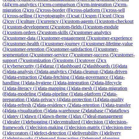
(
44
)
crm-analytics
(
1
)
crm-comparison
(
5
)
crm-integration
(
2
)
crm-
migration
(
2
)
cro
(
2
)
cross-border
(
8
)
cross-platform
(
1
)
cross-sell
(
1
)
cross-selling
(
1
)
cryptography
(
1
)
csat
(
1
)
cspm
(
1
)
csrd
(
3
)
css
(
2
)
csv
(
1
)
culture
(
1
)
currency
(
1
)
custom-agents
(
1
)
custom-checkout
(
1
)
custom-development
(
2
)
custom-fields
(
1
)
custom-module
(
1
)
custom-orders
(
2
)
custom-skills
(
2
)
customer-analytics
(
2
)
customer-data
(
1
)
customer-engagement
(
3
)
customer-experience
(
5
)
customer-health
(
1
)
customer-journey
(
1
)
customer-lifetime-value
(
3
)
customer-retention
(
5
)
customer-satisfaction
(
1
)
customer-
segmentation
(
2
)
customer-service
(
7
)
customer-success
(
5
)
customer-
support
(
7
)
customization
(
5
)
customs
(
1
)
cutover
(
2
)
cx
(
1
)
cybersecurity
(
14
)
daraz
(
1
)
dashboard
(
2
)
dashboards
(
16
)
data
(
5
)
data-analysis
(
3
)
data-analytics
(
3
)
data-cleanup
(
2
)
data-driven
(
3
)
data-extraction
(
2
)
data-fetching
(
1
)
data-governance
(
1
)
data-
handling
(
1
)
data-hygiene
(
1
)
data-integration
(
2
)
data-lifecycle
(
1
)
data-literacy
(
1
)
data-mapping
(
1
)
data-mesh
(
1
)
data-migration
(
8
)
data-modeling
(
5
)
data-pipeline
(
1
)
data-platform
(
2
)
data-
preparation
(
1
)
data-privacy
(
4
)
data-protection
(
14
)
data-quality
(
4
)
data-refresh
(
2
)
data-residency
(
2
)
data-retention
(
1
)
data-transfer
(
4
)
data-visualization
(
5
)
data-warehouse
(
2
)
database
(
7
)
dataflows
(
1
)
datev
(
1
)
dawn
(
1
)
dawn-theme
(
1
)
dax
(
7
)
deal-management
(
1
)
dealer
(
1
)
debugging
(
1
)
decentralized
(
1
)
decision
(
1
)
decision-
framework
(
1
)
decision-making
(
1
)
decision-matrix
(
1
)
decision-tree
(
1
)
decorators
(
1
)
defect-detection
(
1
)
deliverability
(
1
)
delivery
(
1
)
delmiaworks
(
1
)
demand-forecasting
(
3
)
demand-planning