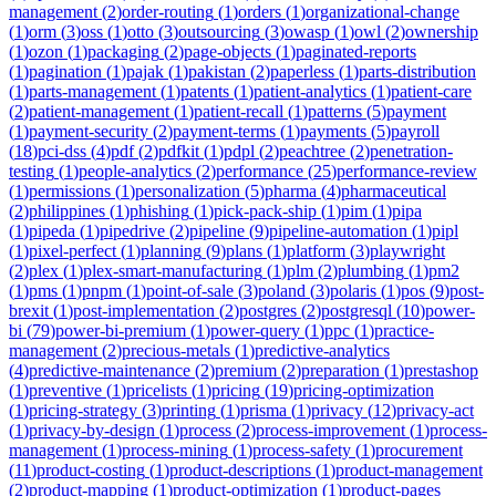
management
(
2
)
order-routing
(
1
)
orders
(
1
)
organizational-change
(
1
)
orm
(
3
)
oss
(
1
)
otto
(
3
)
outsourcing
(
3
)
owasp
(
1
)
owl
(
2
)
ownership
(
1
)
ozon
(
1
)
packaging
(
2
)
page-objects
(
1
)
paginated-reports
(
1
)
pagination
(
1
)
pajak
(
1
)
pakistan
(
2
)
paperless
(
1
)
parts-distribution
(
1
)
parts-management
(
1
)
patents
(
1
)
patient-analytics
(
1
)
patient-care
(
2
)
patient-management
(
1
)
patient-recall
(
1
)
patterns
(
5
)
payment
(
1
)
payment-security
(
2
)
payment-terms
(
1
)
payments
(
5
)
payroll
(
18
)
pci-dss
(
4
)
pdf
(
2
)
pdfkit
(
1
)
pdpl
(
2
)
peachtree
(
2
)
penetration-
testing
(
1
)
people-analytics
(
2
)
performance
(
25
)
performance-review
(
1
)
permissions
(
1
)
personalization
(
5
)
pharma
(
4
)
pharmaceutical
(
2
)
philippines
(
1
)
phishing
(
1
)
pick-pack-ship
(
1
)
pim
(
1
)
pipa
(
1
)
pipeda
(
1
)
pipedrive
(
2
)
pipeline
(
9
)
pipeline-automation
(
1
)
pipl
(
1
)
pixel-perfect
(
1
)
planning
(
9
)
plans
(
1
)
platform
(
3
)
playwright
(
2
)
plex
(
1
)
plex-smart-manufacturing
(
1
)
plm
(
2
)
plumbing
(
1
)
pm2
(
1
)
pms
(
1
)
pnpm
(
1
)
point-of-sale
(
3
)
poland
(
3
)
polaris
(
1
)
pos
(
9
)
post-
brexit
(
1
)
post-implementation
(
2
)
postgres
(
2
)
postgresql
(
10
)
power-
bi
(
79
)
power-bi-premium
(
1
)
power-query
(
1
)
ppc
(
1
)
practice-
management
(
2
)
precious-metals
(
1
)
predictive-analytics
(
4
)
predictive-maintenance
(
2
)
premium
(
2
)
preparation
(
1
)
prestashop
(
1
)
preventive
(
1
)
pricelists
(
1
)
pricing
(
19
)
pricing-optimization
(
1
)
pricing-strategy
(
3
)
printing
(
1
)
prisma
(
1
)
privacy
(
12
)
privacy-act
(
1
)
privacy-by-design
(
1
)
process
(
2
)
process-improvement
(
1
)
process-
management
(
1
)
process-mining
(
1
)
process-safety
(
1
)
procurement
(
11
)
product-costing
(
1
)
product-descriptions
(
1
)
product-management
(
2
)
product-mapping
(
1
)
product-optimization
(
1
)
product-pages