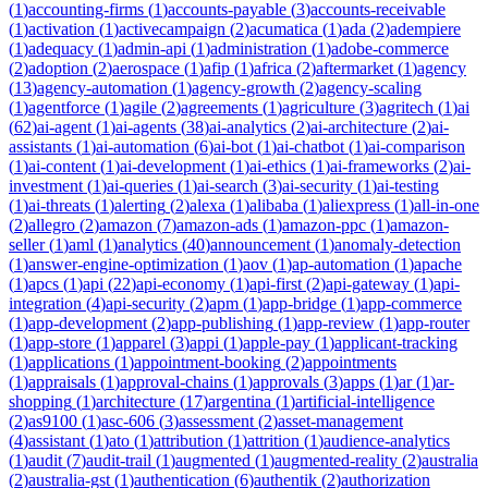
(
1
)
accounting-firms
(
1
)
accounts-payable
(
3
)
accounts-receivable
(
1
)
activation
(
1
)
activecampaign
(
2
)
acumatica
(
1
)
ada
(
2
)
adempiere
(
1
)
adequacy
(
1
)
admin-api
(
1
)
administration
(
1
)
adobe-commerce
(
2
)
adoption
(
2
)
aerospace
(
1
)
afip
(
1
)
africa
(
2
)
aftermarket
(
1
)
agency
(
13
)
agency-automation
(
1
)
agency-growth
(
2
)
agency-scaling
(
1
)
agentforce
(
1
)
agile
(
2
)
agreements
(
1
)
agriculture
(
3
)
agritech
(
1
)
ai
(
62
)
ai-agent
(
1
)
ai-agents
(
38
)
ai-analytics
(
2
)
ai-architecture
(
2
)
ai-
assistants
(
1
)
ai-automation
(
6
)
ai-bot
(
1
)
ai-chatbot
(
1
)
ai-comparison
(
1
)
ai-content
(
1
)
ai-development
(
1
)
ai-ethics
(
1
)
ai-frameworks
(
2
)
ai-
investment
(
1
)
ai-queries
(
1
)
ai-search
(
3
)
ai-security
(
1
)
ai-testing
(
1
)
ai-threats
(
1
)
alerting
(
2
)
alexa
(
1
)
alibaba
(
1
)
aliexpress
(
1
)
all-in-one
(
2
)
allegro
(
2
)
amazon
(
7
)
amazon-ads
(
1
)
amazon-ppc
(
1
)
amazon-
seller
(
1
)
aml
(
1
)
analytics
(
40
)
announcement
(
1
)
anomaly-detection
(
1
)
answer-engine-optimization
(
1
)
aov
(
1
)
ap-automation
(
1
)
apache
(
1
)
apcs
(
1
)
api
(
22
)
api-economy
(
1
)
api-first
(
2
)
api-gateway
(
1
)
api-
integration
(
4
)
api-security
(
2
)
apm
(
1
)
app-bridge
(
1
)
app-commerce
(
1
)
app-development
(
2
)
app-publishing
(
1
)
app-review
(
1
)
app-router
(
1
)
app-store
(
1
)
apparel
(
3
)
appi
(
1
)
apple-pay
(
1
)
applicant-tracking
(
1
)
applications
(
1
)
appointment-booking
(
2
)
appointments
(
1
)
appraisals
(
1
)
approval-chains
(
1
)
approvals
(
3
)
apps
(
1
)
ar
(
1
)
ar-
shopping
(
1
)
architecture
(
17
)
argentina
(
1
)
artificial-intelligence
(
2
)
as9100
(
1
)
asc-606
(
3
)
assessment
(
2
)
asset-management
(
4
)
assistant
(
1
)
ato
(
1
)
attribution
(
1
)
attrition
(
1
)
audience-analytics
(
1
)
audit
(
7
)
audit-trail
(
1
)
augmented
(
1
)
augmented-reality
(
2
)
australia
(
2
)
australia-gst
(
1
)
authentication
(
6
)
authentik
(
2
)
authorization