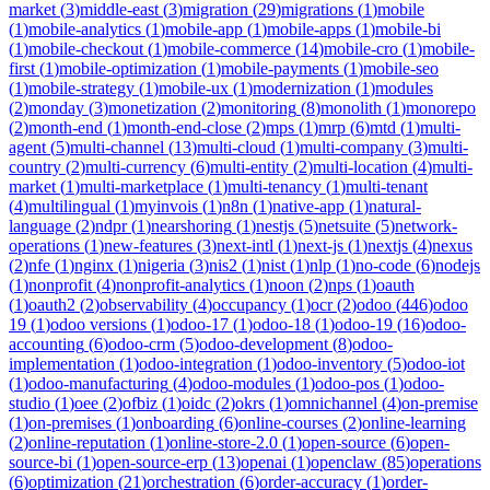
market
(
3
)
middle-east
(
3
)
migration
(
29
)
migrations
(
1
)
mobile
(
1
)
mobile-analytics
(
1
)
mobile-app
(
1
)
mobile-apps
(
1
)
mobile-bi
(
1
)
mobile-checkout
(
1
)
mobile-commerce
(
14
)
mobile-cro
(
1
)
mobile-
first
(
1
)
mobile-optimization
(
1
)
mobile-payments
(
1
)
mobile-seo
(
1
)
mobile-strategy
(
1
)
mobile-ux
(
1
)
modernization
(
1
)
modules
(
2
)
monday
(
3
)
monetization
(
2
)
monitoring
(
8
)
monolith
(
1
)
monorepo
(
2
)
month-end
(
1
)
month-end-close
(
2
)
mps
(
1
)
mrp
(
6
)
mtd
(
1
)
multi-
agent
(
5
)
multi-channel
(
13
)
multi-cloud
(
1
)
multi-company
(
3
)
multi-
country
(
2
)
multi-currency
(
6
)
multi-entity
(
2
)
multi-location
(
4
)
multi-
market
(
1
)
multi-marketplace
(
1
)
multi-tenancy
(
1
)
multi-tenant
(
4
)
multilingual
(
1
)
myinvois
(
1
)
n8n
(
1
)
native-app
(
1
)
natural-
language
(
2
)
ndpr
(
1
)
nearshoring
(
1
)
nestjs
(
5
)
netsuite
(
5
)
network-
operations
(
1
)
new-features
(
3
)
next-intl
(
1
)
next-js
(
1
)
nextjs
(
4
)
nexus
(
2
)
nfe
(
1
)
nginx
(
1
)
nigeria
(
3
)
nis2
(
1
)
nist
(
1
)
nlp
(
1
)
no-code
(
6
)
nodejs
(
1
)
nonprofit
(
4
)
nonprofit-analytics
(
1
)
noon
(
2
)
nps
(
1
)
oauth
(
1
)
oauth2
(
2
)
observability
(
4
)
occupancy
(
1
)
ocr
(
2
)
odoo
(
446
)
odoo
19
(
1
)
odoo versions
(
1
)
odoo-17
(
1
)
odoo-18
(
1
)
odoo-19
(
16
)
odoo-
accounting
(
6
)
odoo-crm
(
5
)
odoo-development
(
8
)
odoo-
implementation
(
1
)
odoo-integration
(
1
)
odoo-inventory
(
5
)
odoo-iot
(
1
)
odoo-manufacturing
(
4
)
odoo-modules
(
1
)
odoo-pos
(
1
)
odoo-
studio
(
1
)
oee
(
2
)
ofbiz
(
1
)
oidc
(
2
)
okrs
(
1
)
omnichannel
(
4
)
on-premise
(
1
)
on-premises
(
1
)
onboarding
(
6
)
online-courses
(
2
)
online-learning
(
2
)
online-reputation
(
1
)
online-store-2.0
(
1
)
open-source
(
6
)
open-
source-bi
(
1
)
open-source-erp
(
13
)
openai
(
1
)
openclaw
(
85
)
operations
(
6
)
optimization
(
21
)
orchestration
(
6
)
order-accuracy
(
1
)
order-