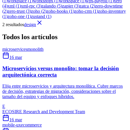
(
1
)
workplace
(
1
)
workshops
(
1
)
workspace
(
1
)
wps-payroll
(
1
)
xero
(
4
)
xml
(
1
)
xml-rpc
(
3
)
zalando
(
5
)
zapier
(
3
)
zatca
(
2
)
zero-downtime
(
2
)
zero-trust
(
3
)
zoho
(
2
)
zoho-books
(
1
)
zoho-crm
(
1
)
zoho-inventory
(
1
)
zoho-one
(
1
)
zustand
(
1
)
2 resultados
design
Todos los artículos
microservices
monolith
16 mar
Microservicios versus monolito: tomar la decisión
arquitectónica correcta
Elija entre microservicios y arquitectura monolítica. Cubre marcos
de decisión, estrategias de migración, consideraciones sobre el
tamaño del equipo y enfoques híbridos.
E
ECOSIRE Research and Development Team
16 mar
mobile-ux
ecommerce