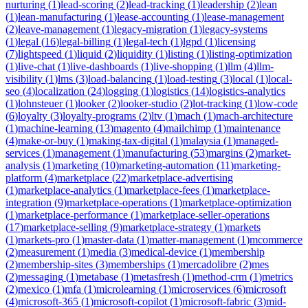
nurturing
(
1
)
lead-scoring
(
2
)
lead-tracking
(
1
)
leadership
(
2
)
lean
(
1
)
lean-manufacturing
(
1
)
lease-accounting
(
1
)
lease-management
(
2
)
leave-management
(
1
)
legacy-migration
(
1
)
legacy-systems
(
1
)
legal
(
16
)
legal-billing
(
1
)
legal-tech
(
1
)
lgpd
(
1
)
licensing
(
7
)
lightspeed
(
1
)
liquid
(
2
)
liquidity
(
1
)
listing
(
1
)
listing-optimization
(
1
)
live-chat
(
1
)
live-dashboards
(
1
)
live-shopping
(
1
)
llm
(
4
)
llm-
visibility
(
1
)
lms
(
3
)
load-balancing
(
1
)
load-testing
(
3
)
local
(
1
)
local-
seo
(
4
)
localization
(
24
)
logging
(
1
)
logistics
(
14
)
logistics-analytics
(
1
)
lohnsteuer
(
1
)
looker
(
2
)
looker-studio
(
2
)
lot-tracking
(
1
)
low-code
(
6
)
loyalty
(
3
)
loyalty-programs
(
2
)
ltv
(
1
)
mach
(
1
)
mach-architecture
(
1
)
machine-learning
(
13
)
magento
(
4
)
mailchimp
(
1
)
maintenance
(
4
)
make-or-buy
(
1
)
making-tax-digital
(
1
)
malaysia
(
1
)
managed-
services
(
1
)
management
(
1
)
manufacturing
(
53
)
margins
(
2
)
market-
analysis
(
1
)
marketing
(
10
)
marketing-automation
(
11
)
marketing-
platform
(
4
)
marketplace
(
22
)
marketplace-advertising
(
1
)
marketplace-analytics
(
1
)
marketplace-fees
(
1
)
marketplace-
integration
(
9
)
marketplace-operations
(
1
)
marketplace-optimization
(
1
)
marketplace-performance
(
1
)
marketplace-seller-operations
(
17
)
marketplace-selling
(
9
)
marketplace-strategy
(
1
)
markets
(
1
)
markets-pro
(
1
)
master-data
(
1
)
matter-management
(
1
)
mcommerce
(
2
)
measurement
(
1
)
media
(
3
)
medical-device
(
1
)
membership
(
2
)
membership-sites
(
3
)
memberships
(
1
)
mercadolibre
(
2
)
mes
(
2
)
messaging
(
1
)
metabase
(
1
)
metasfresh
(
1
)
method-crm
(
1
)
metrics
(
2
)
mexico
(
1
)
mfa
(
1
)
microlearning
(
1
)
microservices
(
6
)
microsoft
(
4
)
microsoft-365
(
1
)
microsoft-copilot
(
1
)
microsoft-fabric
(
3
)
mid-