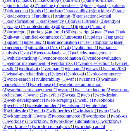
system
(
1
)
tiktok
(
1
)
tiktok-shop
(
4
)
time-off
(
1
)
time-to-market
(
1
)
time-tracking
(
2
)
timeline
(
5
)
timesheets
(
2
)
tms
(
1
)
toast
(
1
)
tokens
(
3
)
tokopedia
(
1
)
tools
(
1
)
tourism
(
1
)
traceability
(
6
)
tracking
(
2
)
trade
(
1
)
trade-secrets
(
1
)
trading
(
1
)
training
(
8
)
transactional-email
(
1
)
transformation
(
1
)
transparency
(
3
)
travel
(
3
)
trends
(
2
)
trendyol
(
1
)
triage
(
1
)
troubleshooting
(
40
)
trust
(
1
)
tryton
(
1
)
tuning
(
2
)
turborepo
(
1
)
turkey
(
4
)
tutorial
(
50
)
typescript
(
4
)
uae
(
3
)
uat
(
1
)
uk
(
2
)
uk-vat
(
1
)
unified-commerce
(
1
)
unit-tests
(
1
)
updates
(
1
)
upgrade
(
3
)
upsell
(
1
)
upselling
(
1
)
user-acquisition
(
1
)
user-adoption
(
2
)
user-
experience
(
3
)
utilization
(
1
)
ux
(
1
)
v4
(
1
)
validation
(
1
)
variance-
analysis
(
1
)
vat
(
16
)
vector-database
(
1
)
vehicle-management
(
1
)
vehicle-tracking
(
1
)
vendor-coordination
(
1
)
vendor-evaluation
(
1
)
vendor-management
(
4
)
vendor-risk
(
1
)
vendor-selection
(
2
)
vercel-
ai-sdk
(
1
)
vertical-ai
(
1
)
vertipaq
(
1
)
vietnam
(
1
)
views
(
1
)
vision-2030
(
1
)
visual-merchandising
(
1
)
vitest
(
1
)
voice-ai
(
1
)
voice-commerce
(
2
)
voice-search
(
1
)
vulnerability
(
1
)
waf
(
1
)
walmart
(
3
)
walmart-
marketplace
(
1
)
warehouse
(
13
)
warehouse-automation
(
2
)
warehouse-management
(
1
)
wasm
(
1
)
waste-reduction
(
2
)
watsonx-
orchestrate
(
1
)
wave
(
2
)
wayfair
(
2
)
wcag
(
2
)
web
(
1
)
web-design
(
2
)
web-development
(
1
)
web-scraping
(
1
)
web3
(
1
)
webhooks
(
8
)
website
(
1
)
website-builder
(
1
)
whatsapp
(
1
)
white-label
(
6
)
wholesale
(
12
)
wiki
(
2
)
wildberries
(
1
)
win-back
(
1
)
wip
(
1
)
wix
(
2
)
wkhtmltopdf
(
1
)
wms
(
5
)
woocommerce
(
8
)
wordpress
(
1
)
work-os
(
1
)
workday
(
1
)
workflow
(
9
)
workflow-automation
(
1
)
workflows
(
2
)
workforce
(
7
)
workforce-analytics
(
1
)
working-capital