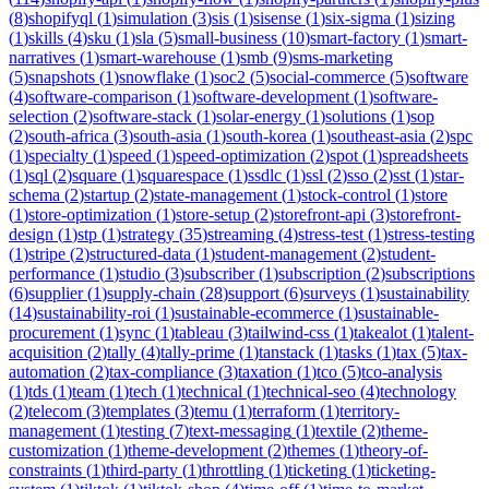
(
8
)
shopifyql
(
1
)
simulation
(
3
)
sis
(
1
)
sisense
(
1
)
six-sigma
(
1
)
sizing
(
1
)
skills
(
4
)
sku
(
1
)
sla
(
5
)
small-business
(
10
)
smart-factory
(
1
)
smart-
narratives
(
1
)
smart-warehouse
(
1
)
smb
(
9
)
sms-marketing
(
5
)
snapshots
(
1
)
snowflake
(
1
)
soc2
(
5
)
social-commerce
(
5
)
software
(
4
)
software-comparison
(
1
)
software-development
(
1
)
software-
selection
(
2
)
software-stack
(
1
)
solar-energy
(
1
)
solutions
(
1
)
sop
(
2
)
south-africa
(
3
)
south-asia
(
1
)
south-korea
(
1
)
southeast-asia
(
2
)
spc
(
1
)
specialty
(
1
)
speed
(
1
)
speed-optimization
(
2
)
spot
(
1
)
spreadsheets
(
1
)
sql
(
2
)
square
(
1
)
squarespace
(
1
)
ssdlc
(
1
)
ssl
(
2
)
sso
(
2
)
sst
(
1
)
star-
schema
(
2
)
startup
(
2
)
state-management
(
1
)
stock-control
(
1
)
store
(
1
)
store-optimization
(
1
)
store-setup
(
2
)
storefront-api
(
3
)
storefront-
design
(
1
)
stp
(
1
)
strategy
(
35
)
streaming
(
4
)
stress-test
(
1
)
stress-testing
(
1
)
stripe
(
2
)
structured-data
(
1
)
student-management
(
2
)
student-
performance
(
1
)
studio
(
3
)
subscriber
(
1
)
subscription
(
2
)
subscriptions
(
6
)
supplier
(
1
)
supply-chain
(
28
)
support
(
6
)
surveys
(
1
)
sustainability
(
14
)
sustainability-roi
(
1
)
sustainable-ecommerce
(
1
)
sustainable-
procurement
(
1
)
sync
(
1
)
tableau
(
3
)
tailwind-css
(
1
)
takealot
(
1
)
talent-
acquisition
(
2
)
tally
(
4
)
tally-prime
(
1
)
tanstack
(
1
)
tasks
(
1
)
tax
(
5
)
tax-
automation
(
2
)
tax-compliance
(
3
)
taxation
(
1
)
tco
(
5
)
tco-analysis
(
1
)
tds
(
1
)
team
(
1
)
tech
(
1
)
technical
(
1
)
technical-seo
(
4
)
technology
(
2
)
telecom
(
3
)
templates
(
3
)
temu
(
1
)
terraform
(
1
)
territory-
management
(
1
)
testing
(
7
)
text-messaging
(
1
)
textile
(
2
)
theme-
customization
(
1
)
theme-development
(
2
)
themes
(
1
)
theory-of-
constraints
(
1
)
third-party
(
1
)
throttling
(
1
)
ticketing
(
1
)
ticketing-