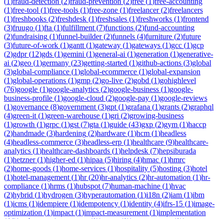
(
1
)
fraud-detection
(
2
)
fraud-prevention
(
2
)
free
(
1
)
free-accounting
(
1
)
free-tool
(
1
)
free-tools
(
1
)
free-zone
(
1
)
freelancer
(
2
)
freelancers
(
1
)
freshbooks
(
2
)
freshdesk
(
1
)
freshsales
(
1
)
freshworks
(
1
)
frontend
(
3
)
fruugo
(
1
)
fta
(
1
)
fulfillment
(
7
)
functions
(
2
)
fund-accounting
(
2
)
fundraising
(
1
)
funnel-builder
(
2
)
funnels
(
4
)
furniture
(
2
)
future
(
3
)
future-of-work
(
1
)
gantt
(
1
)
gateway
(
1
)
gateways
(
1
)
gcc
(
1
)
gcp
(
2
)
gdpr
(
12
)
gds
(
1
)
gemini
(
1
)
general-ai
(
1
)
generation
(
1
)
generative-
ai
(
2
)
geo
(
1
)
germany
(
23
)
getting-started
(
1
)
github-actions
(
3
)
global
(
3
)
global-compliance
(
1
)
global-ecommerce
(
1
)
global-expansion
(
1
)
global-operations
(
1
)
gmp
(
2
)
go-live
(
2
)
gobd
(
1
)
gohighlevel
(
76
)
google
(
1
)
google-analytics
(
2
)
google-business
(
1
)
google-
business-profile
(
1
)
google-cloud
(
2
)
google-pay
(
1
)
google-reviews
(
1
)
governance
(
8
)
government
(
3
)
gpt
(
1
)
grafana
(
1
)
grants
(
2
)
graphql
(
4
)
green-it
(
1
)
green-warehouse
(
1
)
gri
(
2
)
growing-business
(
1
)
growth
(
1
)
grpc
(
1
)
gst
(
7
)
gta
(
1
)
guide
(
43
)
gxp
(
2
)
gym
(
1
)
haccp
(
2
)
handmade
(
3
)
hardening
(
2
)
hardware
(
1
)
hcm
(
1
)
headless
(
4
)
headless-commerce
(
3
)
headless-erp
(
1
)
healthcare
(
9
)
healthcare-
analytics
(
1
)
healthcare-dashboards
(
1
)
helpdesk
(
7
)
hepsiburada
(
1
)
hetzner
(
1
)
higher-ed
(
1
)
hipaa
(
5
)
hiring
(
4
)
hmac
(
1
)
hmrc
(
2
)
home-goods
(
1
)
home-services
(
1
)
hospitality
(
5
)
hosting
(
3
)
hotel
(
1
)
hotel-management
(
1
)
hr
(
20
)
hr-analytics
(
2
)
hr-automation
(
1
)
hr-
compliance
(
1
)
hrms
(
1
)
hubspot
(
7
)
human-machine
(
1
)
hvac
(
2
)
hybrid
(
1
)
hydrogen
(
3
)
hyperautomation
(
1
)
i18n
(
2
)
iam
(
1
)
ibm
(
1
)
icms
(
1
)
idempiere
(
1
)
idempotency
(
1
)
identity
(
4
)
ifrs-15
(
1
)
image-
optimization
(
1
)
impact
(
1
)
impact-measurement
(
1
)
implementation