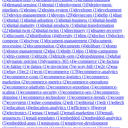
(
4
)
demand-sensing
(
1
)
dental
(
1
)
deployment
(
10
)
deployment-
pipelines
(
1
)
design
(
2
)
design-system
(
1
)
developer
(
1
)
development
(
13
)
device-management
(
1
)
devops
(
29
)
devsecops
(
1
)
dgfip
(
1
)
dian
(
1
)
digital
(
1
)
digital-adoption
(
1
)
digital-business
(
1
)
digital-health
(
1
)
digital-maturity
(
1
)
digital-products
(
1
)
digital-transformation
(
22
)
digital-twin
(
2
)
digital-twins
(
1
)
directquery
(
1
)
disaster-recovery
(
1
)
discounts
(
2
)
distribution
(
4
)
diversity
(
1
)
dms
(
2
)
docker
(
3
)
docker-
compose
(
1
)
doctype
(
1
)
document-management
(
3
)
document-
processing
(
2
)
documentation
(
2
)
documents
(
4
)
dolibarr
(
1
)
domo
(
1
)
donor-management
(
2
)
dpa
(
1
)
dpdp
(
1
)
dpo
(
1
)
drip-campaigns
(
1
)
drip-content
(
1
)
drizzle
(
3
)
drizzle-orm
(
2
)
dropshipping
(
3
)
dubai
(
1
)
dynamic-pricing
(
3
)
dynamics-365
(
4
)
e-commerce
(
2
)
e-factura
(
1
)
e-faktur
(
1
)
e-fatura
(
1
)
e-invoicing
(
5
)
e-way-bill
(
1
)
e2e
(
2
)
eaa
(
1
)
ebay
(
3
)
ec2
(
1
)
ecm
(
1
)
ecommerce
(
178
)
ecommerce-analytics
(
3
)
ecommerce-costs
(
1
)
ecommerce-logistics
(
1
)
ecommerce-
marketing
(
2
)
ecommerce-metrics
(
2
)
ecommerce-operations
(
2
)
ecommerce-platform
(
2
)
ecommerce-reporting
(
1
)
ecommerce-
scaling
(
1
)
ecommerce-security
(
1
)
ecommerce-seo
(
3
)
ecommerce-
shipping
(
1
)
ecommerce-technology
(
1
)
ecommerce-trends
(
1
)
ecosire
(
7
)
ecosystem
(
1
)
edge-computing
(
2
)
edi
(
1
)
editorial
(
1
)
edr
(
1
)
edtech
(
1
)
education
(
4
)
education-analytics
(
1
)
efficiency
(
8
)
egypt
(
2
)
electronics
(
1
)
emag
(
1
)
email
(
2
)
email-marketing
(
10
)
email-
sequences
(
1
)
email-templates
(
1
)
embedded
(
2
)
embedded-analytics
(
5
)
embedded-apps
(
1
)
emissions
(
1
)
employee-development