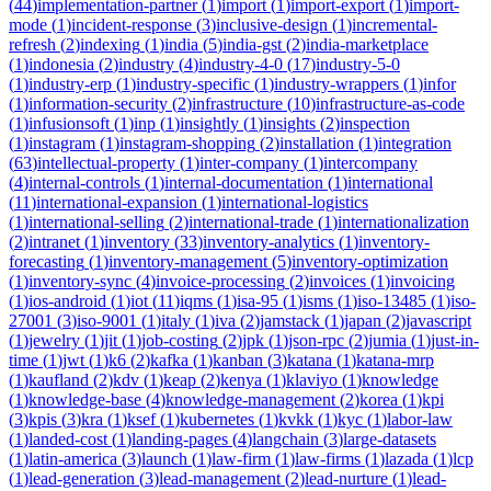
(
44
)
implementation-partner
(
1
)
import
(
1
)
import-export
(
1
)
import-
mode
(
1
)
incident-response
(
3
)
inclusive-design
(
1
)
incremental-
refresh
(
2
)
indexing
(
1
)
india
(
5
)
india-gst
(
2
)
india-marketplace
(
1
)
indonesia
(
2
)
industry
(
4
)
industry-4-0
(
17
)
industry-5-0
(
1
)
industry-erp
(
1
)
industry-specific
(
1
)
industry-wrappers
(
1
)
infor
(
1
)
information-security
(
2
)
infrastructure
(
10
)
infrastructure-as-code
(
1
)
infusionsoft
(
1
)
inp
(
1
)
insightly
(
1
)
insights
(
2
)
inspection
(
1
)
instagram
(
1
)
instagram-shopping
(
2
)
installation
(
1
)
integration
(
63
)
intellectual-property
(
1
)
inter-company
(
1
)
intercompany
(
4
)
internal-controls
(
1
)
internal-documentation
(
1
)
international
(
11
)
international-expansion
(
1
)
international-logistics
(
1
)
international-selling
(
2
)
international-trade
(
1
)
internationalization
(
2
)
intranet
(
1
)
inventory
(
33
)
inventory-analytics
(
1
)
inventory-
forecasting
(
1
)
inventory-management
(
5
)
inventory-optimization
(
1
)
inventory-sync
(
4
)
invoice-processing
(
2
)
invoices
(
1
)
invoicing
(
1
)
ios-android
(
1
)
iot
(
11
)
iqms
(
1
)
isa-95
(
1
)
isms
(
1
)
iso-13485
(
1
)
iso-
27001
(
3
)
iso-9001
(
1
)
italy
(
1
)
iva
(
2
)
jamstack
(
1
)
japan
(
2
)
javascript
(
1
)
jewelry
(
1
)
jit
(
1
)
job-costing
(
2
)
jpk
(
1
)
json-rpc
(
2
)
jumia
(
1
)
just-in-
time
(
1
)
jwt
(
1
)
k6
(
2
)
kafka
(
1
)
kanban
(
3
)
katana
(
1
)
katana-mrp
(
1
)
kaufland
(
2
)
kdv
(
1
)
keap
(
2
)
kenya
(
1
)
klaviyo
(
1
)
knowledge
(
1
)
knowledge-base
(
4
)
knowledge-management
(
2
)
korea
(
1
)
kpi
(
3
)
kpis
(
3
)
kra
(
1
)
ksef
(
1
)
kubernetes
(
1
)
kvkk
(
1
)
kyc
(
1
)
labor-law
(
1
)
landed-cost
(
1
)
landing-pages
(
4
)
langchain
(
3
)
large-datasets
(
1
)
latin-america
(
3
)
launch
(
1
)
law-firm
(
1
)
law-firms
(
1
)
lazada
(
1
)
lcp
(
1
)
lead-generation
(
3
)
lead-management
(
2
)
lead-nurture
(
1
)
lead-