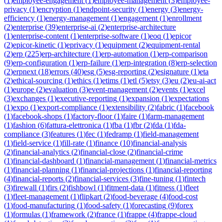
(
1
)
employee-engagement
(
1
)
employee-management
(
3
)
employee-
privacy
(
1
)
encryption
(
1
)
endpoint-security
(
1
)
energy
(
3
)
energy-
efficiency
(
1
)
energy-management
(
1
)
engagement
(
1
)
enrollment
(
2
)
enterprise
(
39
)
enterprise-ai
(
2
)
enterprise-architecture
(
1
)
enterprise-content
(
1
)
enterprise-software
(
1
)
eoq
(
1
)
epicor
(
2
)
epicor-kinetic
(
1
)
eprivacy
(
1
)
equipment
(
2
)
equipment-rental
(
2
)
erp
(
225
)
erp-architecture
(
1
)
erp-automation
(
1
)
erp-comparison
(
9
)
erp-configuration
(
1
)
erp-failure
(
1
)
erp-integration
(
8
)
erp-selection
(
2
)
erpnext
(
18
)
errors
(
40
)
esg
(
5
)
esg-reporting
(
2
)
esignature
(
1
)
eta
(
2
)
ethical-sourcing
(
1
)
ethics
(
1
)
etims
(
1
)
etl
(
5
)
etsy
(
3
)
eu
(
2
)
eu-ai-act
(
1
)
europe
(
2
)
evaluation
(
3
)
event-management
(
2
)
events
(
1
)
excel
(
3
)
exchanges
(
1
)
executive-reporting
(
1
)
expansion
(
1
)
expectations
(
1
)
expo
(
1
)
export-compliance
(
1
)
extensibility
(
2
)
fabric
(
1
)
facebook
(
1
)
facebook-shops
(
1
)
factory-floor
(
1
)
faire
(
1
)
farm-management
(
1
)
fashion
(
6
)
fattura-elettronica
(
1
)
fba
(
1
)
fbr
(
2
)
fda
(
1
)
fda-
compliance
(
3
)
features
(
1
)
fec
(
1
)
fedramp
(
1
)
field-management
(
1
)
field-service
(
1
)
fill-rate
(
1
)
finance
(
10
)
financial-analysis
(
2
)
financial-analytics
(
2
)
financial-close
(
2
)
financial-crime
(
1
)
financial-dashboard
(
1
)
financial-management
(
1
)
financial-metrics
(
1
)
financial-planning
(
1
)
financial-projections
(
1
)
financial-reporting
(
4
)
financial-reports
(
2
)
financial-services
(
3
)
fine-tuning
(
1
)
fintech
(
3
)
firewall
(
1
)
firs
(
2
)
fishbowl
(
1
)
fitment-data
(
1
)
fitness
(
1
)
fleet
(
1
)
fleet-management
(
1
)
flipkart
(
2
)
food-beverage
(
4
)
food-cost
(
1
)
food-manufacturing
(
1
)
food-safety
(
1
)
forecasting
(
9
)
forex
(
1
)
formulas
(
1
)
framework
(
2
)
france
(
1
)
frappe
(
4
)
frappe-cloud