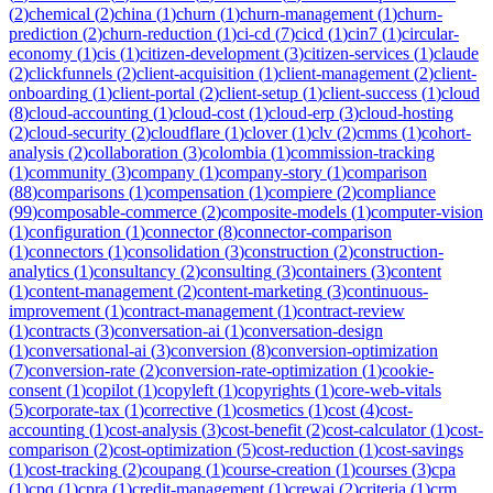
(
2
)
chemical
(
2
)
china
(
1
)
churn
(
1
)
churn-management
(
1
)
churn-
prediction
(
2
)
churn-reduction
(
1
)
ci-cd
(
7
)
cicd
(
1
)
cin7
(
1
)
circular-
economy
(
1
)
cis
(
1
)
citizen-development
(
3
)
citizen-services
(
1
)
claude
(
2
)
clickfunnels
(
2
)
client-acquisition
(
1
)
client-management
(
2
)
client-
onboarding
(
1
)
client-portal
(
2
)
client-setup
(
1
)
client-success
(
1
)
cloud
(
8
)
cloud-accounting
(
1
)
cloud-cost
(
1
)
cloud-erp
(
3
)
cloud-hosting
(
2
)
cloud-security
(
2
)
cloudflare
(
1
)
clover
(
1
)
clv
(
2
)
cmms
(
1
)
cohort-
analysis
(
2
)
collaboration
(
3
)
colombia
(
1
)
commission-tracking
(
1
)
community
(
3
)
company
(
1
)
company-story
(
1
)
comparison
(
88
)
comparisons
(
1
)
compensation
(
1
)
compiere
(
2
)
compliance
(
99
)
composable-commerce
(
2
)
composite-models
(
1
)
computer-vision
(
1
)
configuration
(
1
)
connector
(
8
)
connector-comparison
(
1
)
connectors
(
1
)
consolidation
(
3
)
construction
(
2
)
construction-
analytics
(
1
)
consultancy
(
2
)
consulting
(
3
)
containers
(
3
)
content
(
1
)
content-management
(
2
)
content-marketing
(
3
)
continuous-
improvement
(
1
)
contract-management
(
1
)
contract-review
(
1
)
contracts
(
3
)
conversation-ai
(
1
)
conversation-design
(
1
)
conversational-ai
(
3
)
conversion
(
8
)
conversion-optimization
(
7
)
conversion-rate
(
2
)
conversion-rate-optimization
(
1
)
cookie-
consent
(
1
)
copilot
(
1
)
copyleft
(
1
)
copyrights
(
1
)
core-web-vitals
(
5
)
corporate-tax
(
1
)
corrective
(
1
)
cosmetics
(
1
)
cost
(
4
)
cost-
accounting
(
1
)
cost-analysis
(
3
)
cost-benefit
(
2
)
cost-calculator
(
1
)
cost-
comparison
(
2
)
cost-optimization
(
5
)
cost-reduction
(
1
)
cost-savings
(
1
)
cost-tracking
(
2
)
coupang
(
1
)
course-creation
(
1
)
courses
(
3
)
cpa
(
1
)
cpq
(
1
)
cpra
(
1
)
credit-management
(
1
)
crewai
(
2
)
criteria
(
1
)
crm