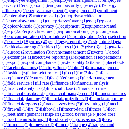
(
1
)
employee-engagement
(
1
)
employee-management
(
3
)
employee-
privacy
(
1
)
encryption
(
1
)
endpoint-security
(
1
)
energy
(
3
)
energy-
efficiency
(
1
)
energy-management
(
1
)
engagement
(
1
)
enrollment
(
2
)
enterprise
(
39
)
enterprise-ai
(
2
)
enterprise-architecture
(
1
)
enterprise-content
(
1
)
enterprise-software
(
1
)
eoq
(
1
)
epicor
(
2
)
epicor-kinetic
(
1
)
eprivacy
(
1
)
equipment
(
2
)
equipment-rental
(
2
)
erp
(
225
)
erp-architecture
(
1
)
erp-automation
(
1
)
erp-comparison
(
9
)
erp-configuration
(
1
)
erp-failure
(
1
)
erp-integration
(
8
)
erp-selection
(
2
)
erpnext
(
18
)
errors
(
40
)
esg
(
5
)
esg-reporting
(
2
)
esignature
(
1
)
eta
(
2
)
ethical-sourcing
(
1
)
ethics
(
1
)
etims
(
1
)
etl
(
5
)
etsy
(
3
)
eu
(
2
)
eu-ai-act
(
1
)
europe
(
2
)
evaluation
(
3
)
event-management
(
2
)
events
(
1
)
excel
(
3
)
exchanges
(
1
)
executive-reporting
(
1
)
expansion
(
1
)
expectations
(
1
)
expo
(
1
)
export-compliance
(
1
)
extensibility
(
2
)
fabric
(
1
)
facebook
(
1
)
facebook-shops
(
1
)
factory-floor
(
1
)
faire
(
1
)
farm-management
(
1
)
fashion
(
6
)
fattura-elettronica
(
1
)
fba
(
1
)
fbr
(
2
)
fda
(
1
)
fda-
compliance
(
3
)
features
(
1
)
fec
(
1
)
fedramp
(
1
)
field-management
(
1
)
field-service
(
1
)
fill-rate
(
1
)
finance
(
10
)
financial-analysis
(
2
)
financial-analytics
(
2
)
financial-close
(
2
)
financial-crime
(
1
)
financial-dashboard
(
1
)
financial-management
(
1
)
financial-metrics
(
1
)
financial-planning
(
1
)
financial-projections
(
1
)
financial-reporting
(
4
)
financial-reports
(
2
)
financial-services
(
3
)
fine-tuning
(
1
)
fintech
(
3
)
firewall
(
1
)
firs
(
2
)
fishbowl
(
1
)
fitment-data
(
1
)
fitness
(
1
)
fleet
(
1
)
fleet-management
(
1
)
flipkart
(
2
)
food-beverage
(
4
)
food-cost
(
1
)
food-manufacturing
(
1
)
food-safety
(
1
)
forecasting
(
9
)
forex
(
1
)
formulas
(
1
)
framework
(
2
)
france
(
1
)
frappe
(
4
)
frappe-cloud