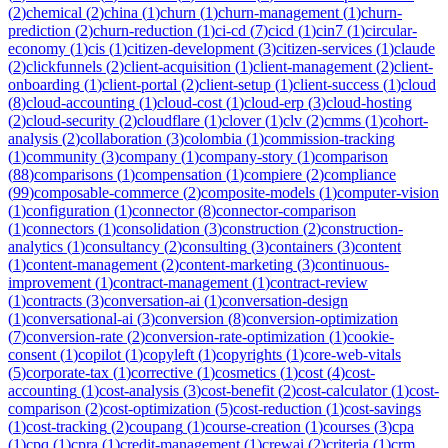
(
2
)
chemical
(
2
)
china
(
1
)
churn
(
1
)
churn-management
(
1
)
churn-
prediction
(
2
)
churn-reduction
(
1
)
ci-cd
(
7
)
cicd
(
1
)
cin7
(
1
)
circular-
economy
(
1
)
cis
(
1
)
citizen-development
(
3
)
citizen-services
(
1
)
claude
(
2
)
clickfunnels
(
2
)
client-acquisition
(
1
)
client-management
(
2
)
client-
onboarding
(
1
)
client-portal
(
2
)
client-setup
(
1
)
client-success
(
1
)
cloud
(
8
)
cloud-accounting
(
1
)
cloud-cost
(
1
)
cloud-erp
(
3
)
cloud-hosting
(
2
)
cloud-security
(
2
)
cloudflare
(
1
)
clover
(
1
)
clv
(
2
)
cmms
(
1
)
cohort-
analysis
(
2
)
collaboration
(
3
)
colombia
(
1
)
commission-tracking
(
1
)
community
(
3
)
company
(
1
)
company-story
(
1
)
comparison
(
88
)
comparisons
(
1
)
compensation
(
1
)
compiere
(
2
)
compliance
(
99
)
composable-commerce
(
2
)
composite-models
(
1
)
computer-vision
(
1
)
configuration
(
1
)
connector
(
8
)
connector-comparison
(
1
)
connectors
(
1
)
consolidation
(
3
)
construction
(
2
)
construction-
analytics
(
1
)
consultancy
(
2
)
consulting
(
3
)
containers
(
3
)
content
(
1
)
content-management
(
2
)
content-marketing
(
3
)
continuous-
improvement
(
1
)
contract-management
(
1
)
contract-review
(
1
)
contracts
(
3
)
conversation-ai
(
1
)
conversation-design
(
1
)
conversational-ai
(
3
)
conversion
(
8
)
conversion-optimization
(
7
)
conversion-rate
(
2
)
conversion-rate-optimization
(
1
)
cookie-
consent
(
1
)
copilot
(
1
)
copyleft
(
1
)
copyrights
(
1
)
core-web-vitals
(
5
)
corporate-tax
(
1
)
corrective
(
1
)
cosmetics
(
1
)
cost
(
4
)
cost-
accounting
(
1
)
cost-analysis
(
3
)
cost-benefit
(
2
)
cost-calculator
(
1
)
cost-
comparison
(
2
)
cost-optimization
(
5
)
cost-reduction
(
1
)
cost-savings
(
1
)
cost-tracking
(
2
)
coupang
(
1
)
course-creation
(
1
)
courses
(
3
)
cpa
(
1
)
cpq
(
1
)
cpra
(
1
)
credit-management
(
1
)
crewai
(
2
)
criteria
(
1
)
crm