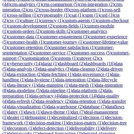
(
44
)
crm-analytics
(
1
)
crm-comparison
(
5
)
crm-integration
(
2
)
crm-
migration
(
2
)
cro
(
2
)
cross-border
(
8
)
cross-platform
(
1
)
cross-sell
(
1
)
cross-selling
(
1
)
cryptography
(
1
)
csat
(
1
)
cspm
(
1
)
csrd
(
3
)
css
(
2
)
csv
(
1
)
culture
(
1
)
currency
(
1
)
custom-agents
(
1
)
custom-checkout
(
1
)
custom-development
(
2
)
custom-fields
(
1
)
custom-module
(
1
)
custom-orders
(
2
)
custom-skills
(
2
)
customer-analytics
(
2
)
customer-data
(
1
)
customer-engagement
(
3
)
customer-experience
(
5
)
customer-health
(
1
)
customer-journey
(
1
)
customer-lifetime-value
(
3
)
customer-retention
(
5
)
customer-satisfaction
(
1
)
customer-
segmentation
(
2
)
customer-service
(
7
)
customer-success
(
5
)
customer-
support
(
7
)
customization
(
5
)
customs
(
1
)
cutover
(
2
)
cx
(
1
)
cybersecurity
(
14
)
daraz
(
1
)
dashboard
(
2
)
dashboards
(
16
)
data
(
5
)
data-analysis
(
3
)
data-analytics
(
3
)
data-cleanup
(
2
)
data-driven
(
3
)
data-extraction
(
2
)
data-fetching
(
1
)
data-governance
(
1
)
data-
handling
(
1
)
data-hygiene
(
1
)
data-integration
(
2
)
data-lifecycle
(
1
)
data-literacy
(
1
)
data-mapping
(
1
)
data-mesh
(
1
)
data-migration
(
8
)
data-modeling
(
5
)
data-pipeline
(
1
)
data-platform
(
2
)
data-
preparation
(
1
)
data-privacy
(
4
)
data-protection
(
14
)
data-quality
(
4
)
data-refresh
(
2
)
data-residency
(
2
)
data-retention
(
1
)
data-transfer
(
4
)
data-visualization
(
5
)
data-warehouse
(
2
)
database
(
7
)
dataflows
(
1
)
datev
(
1
)
dawn
(
1
)
dawn-theme
(
1
)
dax
(
7
)
deal-management
(
1
)
dealer
(
1
)
debugging
(
1
)
decentralized
(
1
)
decision
(
1
)
decision-
framework
(
1
)
decision-making
(
1
)
decision-matrix
(
1
)
decision-tree
(
1
)
decorators
(
1
)
defect-detection
(
1
)
deliverability
(
1
)
delivery
(
1
)
delmiaworks
(
1
)
demand-forecasting
(
3
)
demand-planning