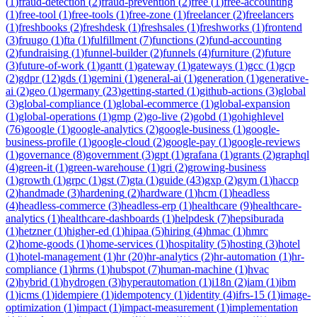
(
1
)
fraud-detection
(
2
)
fraud-prevention
(
2
)
free
(
1
)
free-accounting
(
1
)
free-tool
(
1
)
free-tools
(
1
)
free-zone
(
1
)
freelancer
(
2
)
freelancers
(
1
)
freshbooks
(
2
)
freshdesk
(
1
)
freshsales
(
1
)
freshworks
(
1
)
frontend
(
3
)
fruugo
(
1
)
fta
(
1
)
fulfillment
(
7
)
functions
(
2
)
fund-accounting
(
2
)
fundraising
(
1
)
funnel-builder
(
2
)
funnels
(
4
)
furniture
(
2
)
future
(
3
)
future-of-work
(
1
)
gantt
(
1
)
gateway
(
1
)
gateways
(
1
)
gcc
(
1
)
gcp
(
2
)
gdpr
(
12
)
gds
(
1
)
gemini
(
1
)
general-ai
(
1
)
generation
(
1
)
generative-
ai
(
2
)
geo
(
1
)
germany
(
23
)
getting-started
(
1
)
github-actions
(
3
)
global
(
3
)
global-compliance
(
1
)
global-ecommerce
(
1
)
global-expansion
(
1
)
global-operations
(
1
)
gmp
(
2
)
go-live
(
2
)
gobd
(
1
)
gohighlevel
(
76
)
google
(
1
)
google-analytics
(
2
)
google-business
(
1
)
google-
business-profile
(
1
)
google-cloud
(
2
)
google-pay
(
1
)
google-reviews
(
1
)
governance
(
8
)
government
(
3
)
gpt
(
1
)
grafana
(
1
)
grants
(
2
)
graphql
(
4
)
green-it
(
1
)
green-warehouse
(
1
)
gri
(
2
)
growing-business
(
1
)
growth
(
1
)
grpc
(
1
)
gst
(
7
)
gta
(
1
)
guide
(
43
)
gxp
(
2
)
gym
(
1
)
haccp
(
2
)
handmade
(
3
)
hardening
(
2
)
hardware
(
1
)
hcm
(
1
)
headless
(
4
)
headless-commerce
(
3
)
headless-erp
(
1
)
healthcare
(
9
)
healthcare-
analytics
(
1
)
healthcare-dashboards
(
1
)
helpdesk
(
7
)
hepsiburada
(
1
)
hetzner
(
1
)
higher-ed
(
1
)
hipaa
(
5
)
hiring
(
4
)
hmac
(
1
)
hmrc
(
2
)
home-goods
(
1
)
home-services
(
1
)
hospitality
(
5
)
hosting
(
3
)
hotel
(
1
)
hotel-management
(
1
)
hr
(
20
)
hr-analytics
(
2
)
hr-automation
(
1
)
hr-
compliance
(
1
)
hrms
(
1
)
hubspot
(
7
)
human-machine
(
1
)
hvac
(
2
)
hybrid
(
1
)
hydrogen
(
3
)
hyperautomation
(
1
)
i18n
(
2
)
iam
(
1
)
ibm
(
1
)
icms
(
1
)
idempiere
(
1
)
idempotency
(
1
)
identity
(
4
)
ifrs-15
(
1
)
image-
optimization
(
1
)
impact
(
1
)
impact-measurement
(
1
)
implementation