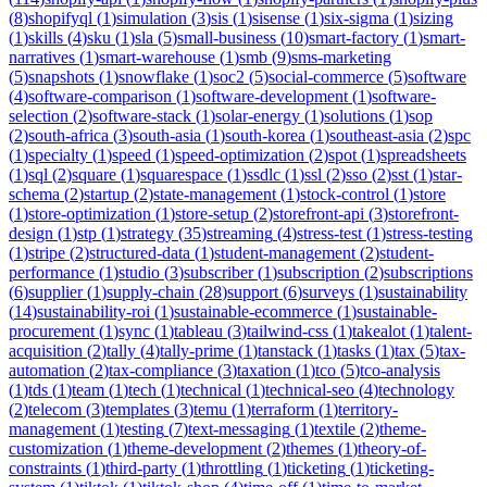
(
8
)
shopifyql
(
1
)
simulation
(
3
)
sis
(
1
)
sisense
(
1
)
six-sigma
(
1
)
sizing
(
1
)
skills
(
4
)
sku
(
1
)
sla
(
5
)
small-business
(
10
)
smart-factory
(
1
)
smart-
narratives
(
1
)
smart-warehouse
(
1
)
smb
(
9
)
sms-marketing
(
5
)
snapshots
(
1
)
snowflake
(
1
)
soc2
(
5
)
social-commerce
(
5
)
software
(
4
)
software-comparison
(
1
)
software-development
(
1
)
software-
selection
(
2
)
software-stack
(
1
)
solar-energy
(
1
)
solutions
(
1
)
sop
(
2
)
south-africa
(
3
)
south-asia
(
1
)
south-korea
(
1
)
southeast-asia
(
2
)
spc
(
1
)
specialty
(
1
)
speed
(
1
)
speed-optimization
(
2
)
spot
(
1
)
spreadsheets
(
1
)
sql
(
2
)
square
(
1
)
squarespace
(
1
)
ssdlc
(
1
)
ssl
(
2
)
sso
(
2
)
sst
(
1
)
star-
schema
(
2
)
startup
(
2
)
state-management
(
1
)
stock-control
(
1
)
store
(
1
)
store-optimization
(
1
)
store-setup
(
2
)
storefront-api
(
3
)
storefront-
design
(
1
)
stp
(
1
)
strategy
(
35
)
streaming
(
4
)
stress-test
(
1
)
stress-testing
(
1
)
stripe
(
2
)
structured-data
(
1
)
student-management
(
2
)
student-
performance
(
1
)
studio
(
3
)
subscriber
(
1
)
subscription
(
2
)
subscriptions
(
6
)
supplier
(
1
)
supply-chain
(
28
)
support
(
6
)
surveys
(
1
)
sustainability
(
14
)
sustainability-roi
(
1
)
sustainable-ecommerce
(
1
)
sustainable-
procurement
(
1
)
sync
(
1
)
tableau
(
3
)
tailwind-css
(
1
)
takealot
(
1
)
talent-
acquisition
(
2
)
tally
(
4
)
tally-prime
(
1
)
tanstack
(
1
)
tasks
(
1
)
tax
(
5
)
tax-
automation
(
2
)
tax-compliance
(
3
)
taxation
(
1
)
tco
(
5
)
tco-analysis
(
1
)
tds
(
1
)
team
(
1
)
tech
(
1
)
technical
(
1
)
technical-seo
(
4
)
technology
(
2
)
telecom
(
3
)
templates
(
3
)
temu
(
1
)
terraform
(
1
)
territory-
management
(
1
)
testing
(
7
)
text-messaging
(
1
)
textile
(
2
)
theme-
customization
(
1
)
theme-development
(
2
)
themes
(
1
)
theory-of-
constraints
(
1
)
third-party
(
1
)
throttling
(
1
)
ticketing
(
1
)
ticketing-