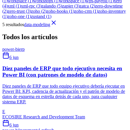
(
1
)
workplace
(
1
)
workshops
(
1
)
workspace
(
1
)
wps-payroll
(
1
)
xero
(
4
)
xml
(
1
)
xml-rpc
(
3
)
zalando
(
5
)
zapier
(
3
)
zatca
(
2
)
zero-downtime
(
2
)
zero-trust
(
3
)
zoho
(
2
)
zoho-books
(
1
)
zoho-crm
(
1
)
zoho-inventory
(
1
)
zoho-one
(
1
)
zustand
(
1
)
5 resultados
data-modeling
Todos los artículos
power-bi
erp
6 jun
Diez paneles de ERP que todo ejecutivo necesita en
Power BI (con patrones de modelo de datos)
Diez paneles de ERP que todo equipo ejecutivo debería ejecutar en
Power BI: KPI, cadencia de actualización y el patrón de modelo de
datos de esquema en estrella detrás de cada uno, para cualquier
sistema ERP.
E
ECOSIRE Research and Development Team
6 jun