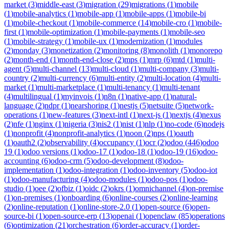
market
(
3
)
middle-east
(
3
)
migration
(
29
)
migrations
(
1
)
mobile
(
1
)
mobile-analytics
(
1
)
mobile-app
(
1
)
mobile-apps
(
1
)
mobile-bi
(
1
)
mobile-checkout
(
1
)
mobile-commerce
(
14
)
mobile-cro
(
1
)
mobile-
first
(
1
)
mobile-optimization
(
1
)
mobile-payments
(
1
)
mobile-seo
(
1
)
mobile-strategy
(
1
)
mobile-ux
(
1
)
modernization
(
1
)
modules
(
2
)
monday
(
3
)
monetization
(
2
)
monitoring
(
8
)
monolith
(
1
)
monorepo
(
2
)
month-end
(
1
)
month-end-close
(
2
)
mps
(
1
)
mrp
(
6
)
mtd
(
1
)
multi-
agent
(
5
)
multi-channel
(
13
)
multi-cloud
(
1
)
multi-company
(
3
)
multi-
country
(
2
)
multi-currency
(
6
)
multi-entity
(
2
)
multi-location
(
4
)
multi-
market
(
1
)
multi-marketplace
(
1
)
multi-tenancy
(
1
)
multi-tenant
(
4
)
multilingual
(
1
)
myinvois
(
1
)
n8n
(
1
)
native-app
(
1
)
natural-
language
(
2
)
ndpr
(
1
)
nearshoring
(
1
)
nestjs
(
5
)
netsuite
(
5
)
network-
operations
(
1
)
new-features
(
3
)
next-intl
(
1
)
next-js
(
1
)
nextjs
(
4
)
nexus
(
2
)
nfe
(
1
)
nginx
(
1
)
nigeria
(
3
)
nis2
(
1
)
nist
(
1
)
nlp
(
1
)
no-code
(
6
)
nodejs
(
1
)
nonprofit
(
4
)
nonprofit-analytics
(
1
)
noon
(
2
)
nps
(
1
)
oauth
(
1
)
oauth2
(
2
)
observability
(
4
)
occupancy
(
1
)
ocr
(
2
)
odoo
(
446
)
odoo
19
(
1
)
odoo versions
(
1
)
odoo-17
(
1
)
odoo-18
(
1
)
odoo-19
(
16
)
odoo-
accounting
(
6
)
odoo-crm
(
5
)
odoo-development
(
8
)
odoo-
implementation
(
1
)
odoo-integration
(
1
)
odoo-inventory
(
5
)
odoo-iot
(
1
)
odoo-manufacturing
(
4
)
odoo-modules
(
1
)
odoo-pos
(
1
)
odoo-
studio
(
1
)
oee
(
2
)
ofbiz
(
1
)
oidc
(
2
)
okrs
(
1
)
omnichannel
(
4
)
on-premise
(
1
)
on-premises
(
1
)
onboarding
(
6
)
online-courses
(
2
)
online-learning
(
2
)
online-reputation
(
1
)
online-store-2.0
(
1
)
open-source
(
6
)
open-
source-bi
(
1
)
open-source-erp
(
13
)
openai
(
1
)
openclaw
(
85
)
operations
(
6
)
optimization
(
21
)
orchestration
(
6
)
order-accuracy
(
1
)
order-