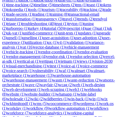
system
(
1
)
tiktok
(
1
)
tiktok-shop
(
4
)
time-off
(
1
)
time-to-market
(
1
)
time-tracking
(
2
)
timeline
(
5
)
timesheets
(
2
)
tms
(
1
)
toast
(
1
)
tokens
(
3
)
tokopedia
(
1
)
tools
(
1
)
tourism
(
1
)
traceability
(
6
)
tracking
(
2
)
trade
(
1
)
trade-secrets
(
1
)
trading
(
1
)
training
(
8
)
transactional-email
(
1
)
transformation
(
1
)
transparency
(
3
)
travel
(
3
)
trends
(
2
)
trendyol
(
1
)
triage
(
1
)
troubleshooting
(
40
)
trust
(
1
)
tryton
(
1
)
tuning
(
2
)
turborepo
(
1
)
turkey
(
4
)
tutorial
(
50
)
typescript
(
4
)
uae
(
3
)
uat
(
1
)
uk
(
2
)
uk-vat
(
1
)
unified-commerce
(
1
)
unit-tests
(
1
)
updates
(
1
)
upgrade
(
3
)
upsell
(
1
)
upselling
(
1
)
user-acquisition
(
1
)
user-adoption
(
2
)
user-
experience
(
3
)
utilization
(
1
)
ux
(
1
)
v4
(
1
)
validation
(
1
)
variance-
analysis
(
1
)
vat
(
16
)
vector-database
(
1
)
vehicle-management
(
1
)
vehicle-tracking
(
1
)
vendor-coordination
(
1
)
vendor-evaluation
(
1
)
vendor-management
(
4
)
vendor-risk
(
1
)
vendor-selection
(
2
)
vercel-
ai-sdk
(
1
)
vertical-ai
(
1
)
vertipaq
(
1
)
vietnam
(
1
)
views
(
1
)
vision-2030
(
1
)
visual-merchandising
(
1
)
vitest
(
1
)
voice-ai
(
1
)
voice-commerce
(
2
)
voice-search
(
1
)
vulnerability
(
1
)
waf
(
1
)
walmart
(
3
)
walmart-
marketplace
(
1
)
warehouse
(
13
)
warehouse-automation
(
2
)
warehouse-management
(
1
)
wasm
(
1
)
waste-reduction
(
2
)
watsonx-
orchestrate
(
1
)
wave
(
2
)
wayfair
(
2
)
wcag
(
2
)
web
(
1
)
web-design
(
2
)
web-development
(
1
)
web-scraping
(
1
)
web3
(
1
)
webhooks
(
8
)
website
(
1
)
website-builder
(
1
)
whatsapp
(
1
)
white-label
(
6
)
wholesale
(
12
)
wiki
(
2
)
wildberries
(
1
)
win-back
(
1
)
wip
(
1
)
wix
(
2
)
wkhtmltopdf
(
1
)
wms
(
5
)
woocommerce
(
8
)
wordpress
(
1
)
work-os
(
1
)
workday
(
1
)
workflow
(
9
)
workflow-automation
(
1
)
workflows
(
2
)
workforce
(
7
)
workforce-analytics
(
1
)
working-capital