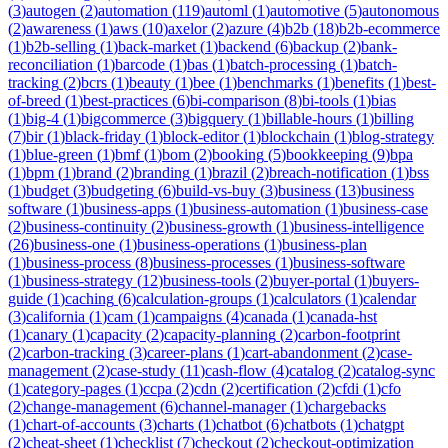
(
3
)
autogen
(
2
)
automation
(
119
)
automl
(
1
)
automotive
(
5
)
autonomous
(
2
)
awareness
(
1
)
aws
(
10
)
axelor
(
2
)
azure
(
4
)
b2b
(
18
)
b2b-ecommerce
(
1
)
b2b-selling
(
1
)
back-market
(
1
)
backend
(
6
)
backup
(
2
)
bank-
reconciliation
(
1
)
barcode
(
1
)
bas
(
1
)
batch-processing
(
1
)
batch-
tracking
(
2
)
bcrs
(
1
)
beauty
(
1
)
bee
(
1
)
benchmarks
(
1
)
benefits
(
1
)
best-
of-breed
(
1
)
best-practices
(
6
)
bi-comparison
(
8
)
bi-tools
(
1
)
bias
(
1
)
big-4
(
1
)
bigcommerce
(
3
)
bigquery
(
1
)
billable-hours
(
1
)
billing
(
7
)
bir
(
1
)
black-friday
(
1
)
block-editor
(
1
)
blockchain
(
1
)
blog-strategy
(
1
)
blue-green
(
1
)
bmf
(
1
)
bom
(
2
)
booking
(
5
)
bookkeeping
(
9
)
bpa
(
1
)
bpm
(
1
)
brand
(
2
)
branding
(
1
)
brazil
(
2
)
breach-notification
(
1
)
bss
(
1
)
budget
(
3
)
budgeting
(
6
)
build-vs-buy
(
3
)
business
(
13
)
business
software
(
1
)
business-apps
(
1
)
business-automation
(
1
)
business-case
(
2
)
business-continuity
(
2
)
business-growth
(
1
)
business-intelligence
(
26
)
business-one
(
1
)
business-operations
(
1
)
business-plan
(
1
)
business-process
(
8
)
business-processes
(
1
)
business-software
(
1
)
business-strategy
(
12
)
business-tools
(
2
)
buyer-portal
(
1
)
buyers-
guide
(
1
)
caching
(
6
)
calculation-groups
(
1
)
calculators
(
1
)
calendar
(
3
)
california
(
1
)
cam
(
1
)
campaigns
(
4
)
canada
(
1
)
canada-hst
(
1
)
canary
(
1
)
capacity
(
2
)
capacity-planning
(
2
)
carbon-footprint
(
2
)
carbon-tracking
(
3
)
career-plans
(
1
)
cart-abandonment
(
2
)
case-
management
(
2
)
case-study
(
11
)
cash-flow
(
4
)
catalog
(
2
)
catalog-sync
(
1
)
category-pages
(
1
)
ccpa
(
2
)
cdn
(
2
)
certification
(
2
)
cfdi
(
1
)
cfo
(
2
)
change-management
(
6
)
channel-manager
(
1
)
chargebacks
(
1
)
chart-of-accounts
(
3
)
charts
(
1
)
chatbot
(
6
)
chatbots
(
1
)
chatgpt
(
2
)
cheat-sheet
(
1
)
checklist
(
7
)
checkout
(
2
)
checkout-optimization