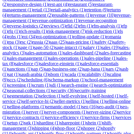
(
2
)
responsive-design
(
1
)
rest-api
(
4
)
restaurant
(
5
)
restaurant-
management
(
1
)
retail
(
13
)
retail-analytics
(
1
)
retention
(
9
)
returns
(
4
)
returns-management
(
2
)
reusable-patterns
(
1
)
revenue
(
10
)
revenue-
management
(
1
)
revenue-optimization
(
1
)
revenue-recognition
(
5
)
reverse-logistics
(
2
)
reviews
(
5
)
rfid
(
2
)
rfm
(
1
)
rfm-analysis
(
1
)
rfp
(
1
)
rfq
(
1
)
rich-results
(
1
)
risk-management
(
7
)
risk-reduction
(
1
)
rls
(
4
)
rohs
(
1
)
roi
(
34
)
roi-optimization
(
1
)
rolling-update
(
1
)
romania
(
1
)
rpa
(
3
)
rsc
(
2
)
russia
(
2
)
saas
(
25
)
saas-pricing
(
1
)
safety
(
2
)
safety-
stock
(
1
)
sage
(
1
)
sage-50
(
2
)
sage-intacct
(
1
)
salary
(
1
)
sales
(
19
)
sales-
analytics
(
3
)
sales-automation
(
1
)
sales-dashboard
(
2
)
sales-forecasting
(
1
)
sales-management
(
1
)
sales-operations
(
1
)
sales-pipeline
(
1
)
sales-
tax
(
8
)
salesforce
(
5
)
salesforce-einstein
(
1
)
salesforce-essentials
(
1
)
sanctions
(
1
)
sap
(
5
)
sap-business-one
(
2
)
sap-hana
(
1
)
sars
(
2
)
sasb
(
1
)
sat
(
1
)
saudi-arabia
(
3
)
sbom
(
1
)
scada
(
1
)
scalability
(
3
)
scaling
(
9
)
sccs
(
2
)
scheduling
(
6
)
schema-markup
(
1
)
school-management
(
1
)
screening
(
1
)
scrum
(
1
)
sdi
(
1
)
search-engine
(
1
)
search-optimization
(
2
)
seasonal-collections
(
1
)
security
(
36
)
security-training
(
1
)
segmentation
(
2
)
selection
(
1
)
self-evolving
(
1
)
self-hosted
(
1
)
self-
service
(
2
)
self-service-bi
(
2
)
seller-metrics
(
1
)
selling
(
1
)
selling-online
(
1
)
selling-platforms
(
1
)
semantic-model
(
1
)
seo
(
16
)
seo-audit
(
1
)
seo-
migration
(
1
)
server
(
1
)
server-components
(
1
)
server-sizing
(
2
)
service
(
1
)
service-contracts
(
1
)
service-efficiency
(
1
)
service-firms
(
1
)
services
(
1
)
setup
(
2
)
sgk
(
1
)
sharding
(
1
)
sharepoint
(
1
)
shein
(
1
)
shift-
management
(
3
)
shipping
(
4
)
shop-floor
(
2
)
shopee
(
2
)
shopify
(
114
)
shopify-api
(
1
)
shopify-flow
(
1
)
shopify-partners
(
1
)
shopify-plus