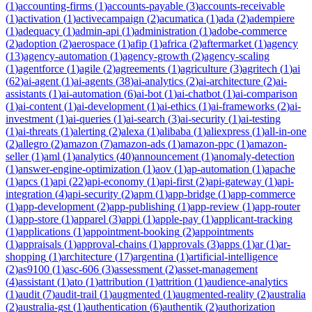
(
1
)
accounting-firms
(
1
)
accounts-payable
(
3
)
accounts-receivable
(
1
)
activation
(
1
)
activecampaign
(
2
)
acumatica
(
1
)
ada
(
2
)
adempiere
(
1
)
adequacy
(
1
)
admin-api
(
1
)
administration
(
1
)
adobe-commerce
(
2
)
adoption
(
2
)
aerospace
(
1
)
afip
(
1
)
africa
(
2
)
aftermarket
(
1
)
agency
(
13
)
agency-automation
(
1
)
agency-growth
(
2
)
agency-scaling
(
1
)
agentforce
(
1
)
agile
(
2
)
agreements
(
1
)
agriculture
(
3
)
agritech
(
1
)
ai
(
62
)
ai-agent
(
1
)
ai-agents
(
38
)
ai-analytics
(
2
)
ai-architecture
(
2
)
ai-
assistants
(
1
)
ai-automation
(
6
)
ai-bot
(
1
)
ai-chatbot
(
1
)
ai-comparison
(
1
)
ai-content
(
1
)
ai-development
(
1
)
ai-ethics
(
1
)
ai-frameworks
(
2
)
ai-
investment
(
1
)
ai-queries
(
1
)
ai-search
(
3
)
ai-security
(
1
)
ai-testing
(
1
)
ai-threats
(
1
)
alerting
(
2
)
alexa
(
1
)
alibaba
(
1
)
aliexpress
(
1
)
all-in-one
(
2
)
allegro
(
2
)
amazon
(
7
)
amazon-ads
(
1
)
amazon-ppc
(
1
)
amazon-
seller
(
1
)
aml
(
1
)
analytics
(
40
)
announcement
(
1
)
anomaly-detection
(
1
)
answer-engine-optimization
(
1
)
aov
(
1
)
ap-automation
(
1
)
apache
(
1
)
apcs
(
1
)
api
(
22
)
api-economy
(
1
)
api-first
(
2
)
api-gateway
(
1
)
api-
integration
(
4
)
api-security
(
2
)
apm
(
1
)
app-bridge
(
1
)
app-commerce
(
1
)
app-development
(
2
)
app-publishing
(
1
)
app-review
(
1
)
app-router
(
1
)
app-store
(
1
)
apparel
(
3
)
appi
(
1
)
apple-pay
(
1
)
applicant-tracking
(
1
)
applications
(
1
)
appointment-booking
(
2
)
appointments
(
1
)
appraisals
(
1
)
approval-chains
(
1
)
approvals
(
3
)
apps
(
1
)
ar
(
1
)
ar-
shopping
(
1
)
architecture
(
17
)
argentina
(
1
)
artificial-intelligence
(
2
)
as9100
(
1
)
asc-606
(
3
)
assessment
(
2
)
asset-management
(
4
)
assistant
(
1
)
ato
(
1
)
attribution
(
1
)
attrition
(
1
)
audience-analytics
(
1
)
audit
(
7
)
audit-trail
(
1
)
augmented
(
1
)
augmented-reality
(
2
)
australia
(
2
)
australia-gst
(
1
)
authentication
(
6
)
authentik
(
2
)
authorization