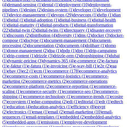
(
4
)
demand-sensing
(
1
)
dental
(
1
)
deployment
(
10
)
deployment-
pipelines
(
1
)
design
(
2
)
design-system
(
1
)
developer
(
1
)
development
(
13
)
device-management
(
1
)
devops
(
29
)
devsecops
(
1
)
dgfip
(
1
)
dian
(
1
)
digital
(
1
)
digital-adoption
(
1
)
digital-business
(
1
)
digital-health
(
1
)
digital-maturity
(
1
)
digital-products
(
1
)
digital-transformation
(
22
)
digital-twin
(
2
)
digital-twins
(
1
)
directquery
(
1
)
disaster-recovery
(
1
)
discounts
(
2
)
distribution
(
4
)
diversity
(
1
)
dms
(
2
)
docker
(
3
)
docker-
compose
(
1
)
doctype
(
1
)
document-management
(
3
)
document-
processing
(
2
)
documentation
(
2
)
documents
(
4
)
dolibarr
(
1
)
domo
(
1
)
donor-management
(
2
)
dpa
(
1
)
dpdp
(
1
)
dpo
(
1
)
drip-campaigns
(
1
)
drip-content
(
1
)
drizzle
(
3
)
drizzle-orm
(
2
)
dropshipping
(
3
)
dubai
(
1
)
dynamic-pricing
(
3
)
dynamics-365
(
4
)
e-commerce
(
2
)
e-factura
(
1
)
e-faktur
(
1
)
e-fatura
(
1
)
e-invoicing
(
5
)
e-way-bill
(
1
)
e2e
(
2
)
eaa
(
1
)
ebay
(
3
)
ec2
(
1
)
ecm
(
1
)
ecommerce
(
178
)
ecommerce-analytics
(
3
)
ecommerce-costs
(
1
)
ecommerce-logistics
(
1
)
ecommerce-
marketing
(
2
)
ecommerce-metrics
(
2
)
ecommerce-operations
(
2
)
ecommerce-platform
(
2
)
ecommerce-reporting
(
1
)
ecommerce-
scaling
(
1
)
ecommerce-security
(
1
)
ecommerce-seo
(
3
)
ecommerce-
shipping
(
1
)
ecommerce-technology
(
1
)
ecommerce-trends
(
1
)
ecosire
(
7
)
ecosystem
(
1
)
edge-computing
(
2
)
edi
(
1
)
editorial
(
1
)
edr
(
1
)
edtech
(
1
)
education
(
4
)
education-analytics
(
1
)
efficiency
(
8
)
egypt
(
2
)
electronics
(
1
)
emag
(
1
)
email
(
2
)
email-marketing
(
10
)
email-
sequences
(
1
)
email-templates
(
1
)
embedded
(
2
)
embedded-analytics
(
5
)
embedded-apps
(
1
)
emissions
(
1
)
employee-development