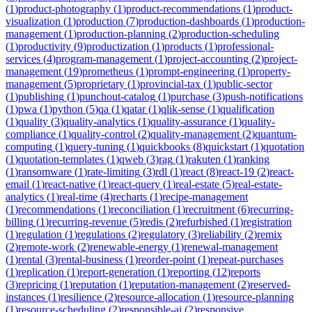
(
1
)
product-photography
(
1
)
product-recommendations
(
1
)
product-
visualization
(
1
)
production
(
7
)
production-dashboards
(
1
)
production-
management
(
1
)
production-planning
(
2
)
production-scheduling
(
1
)
productivity
(
9
)
productization
(
1
)
products
(
1
)
professional-
services
(
4
)
program-management
(
1
)
project-accounting
(
2
)
project-
management
(
19
)
prometheus
(
1
)
prompt-engineering
(
1
)
property-
management
(
5
)
proprietary
(
1
)
provincial-tax
(
1
)
public-sector
(
1
)
publishing
(
1
)
punchout-catalog
(
1
)
purchase
(
3
)
push-notifications
(
1
)
pwa
(
1
)
python
(
5
)
qa
(
1
)
qatar
(
1
)
qlik-sense
(
1
)
qualification
(
1
)
quality
(
3
)
quality-analytics
(
1
)
quality-assurance
(
1
)
quality-
compliance
(
1
)
quality-control
(
2
)
quality-management
(
2
)
quantum-
computing
(
1
)
query-tuning
(
1
)
quickbooks
(
8
)
quickstart
(
1
)
quotation
(
1
)
quotation-templates
(
1
)
qweb
(
3
)
rag
(
1
)
rakuten
(
1
)
ranking
(
1
)
ransomware
(
1
)
rate-limiting
(
3
)
rdl
(
1
)
react
(
8
)
react-19
(
2
)
react-
email
(
1
)
react-native
(
1
)
react-query
(
1
)
real-estate
(
5
)
real-estate-
analytics
(
1
)
real-time
(
4
)
recharts
(
1
)
recipe-management
(
1
)
recommendations
(
1
)
reconciliation
(
1
)
recruitment
(
6
)
recurring-
billing
(
1
)
recurring-revenue
(
5
)
redis
(
2
)
refurbished
(
1
)
registration
(
1
)
regulation
(
1
)
regulations
(
2
)
regulatory
(
3
)
reliability
(
2
)
remix
(
2
)
remote-work
(
2
)
renewable-energy
(
1
)
renewal-management
(
1
)
rental
(
3
)
rental-business
(
1
)
reorder-point
(
1
)
repeat-purchases
(
1
)
replication
(
1
)
report-generation
(
1
)
reporting
(
12
)
reports
(
3
)
repricing
(
1
)
reputation
(
1
)
reputation-management
(
2
)
reserved-
instances
(
1
)
resilience
(
2
)
resource-allocation
(
1
)
resource-planning
(
1
)
resource-scheduling
(
2
)
responsible-ai
(
2
)
responsive