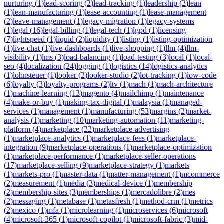
nurturing
(
1
)
lead-scoring
(
2
)
lead-tracking
(
1
)
leadership
(
2
)
lean
(
1
)
lean-manufacturing
(
1
)
lease-accounting
(
1
)
lease-management
(
2
)
leave-management
(
1
)
legacy-migration
(
1
)
legacy-systems
(
1
)
legal
(
16
)
legal-billing
(
1
)
legal-tech
(
1
)
lgpd
(
1
)
licensing
(
7
)
lightspeed
(
1
)
liquid
(
2
)
liquidity
(
1
)
listing
(
1
)
listing-optimization
(
1
)
live-chat
(
1
)
live-dashboards
(
1
)
live-shopping
(
1
)
llm
(
4
)
llm-
visibility
(
1
)
lms
(
3
)
load-balancing
(
1
)
load-testing
(
3
)
local
(
1
)
local-
seo
(
4
)
localization
(
24
)
logging
(
1
)
logistics
(
14
)
logistics-analytics
(
1
)
lohnsteuer
(
1
)
looker
(
2
)
looker-studio
(
2
)
lot-tracking
(
1
)
low-code
(
6
)
loyalty
(
3
)
loyalty-programs
(
2
)
ltv
(
1
)
mach
(
1
)
mach-architecture
(
1
)
machine-learning
(
13
)
magento
(
4
)
mailchimp
(
1
)
maintenance
(
4
)
make-or-buy
(
1
)
making-tax-digital
(
1
)
malaysia
(
1
)
managed-
services
(
1
)
management
(
1
)
manufacturing
(
53
)
margins
(
2
)
market-
analysis
(
1
)
marketing
(
10
)
marketing-automation
(
11
)
marketing-
platform
(
4
)
marketplace
(
22
)
marketplace-advertising
(
1
)
marketplace-analytics
(
1
)
marketplace-fees
(
1
)
marketplace-
integration
(
9
)
marketplace-operations
(
1
)
marketplace-optimization
(
1
)
marketplace-performance
(
1
)
marketplace-seller-operations
(
17
)
marketplace-selling
(
9
)
marketplace-strategy
(
1
)
markets
(
1
)
markets-pro
(
1
)
master-data
(
1
)
matter-management
(
1
)
mcommerce
(
2
)
measurement
(
1
)
media
(
3
)
medical-device
(
1
)
membership
(
2
)
membership-sites
(
3
)
memberships
(
1
)
mercadolibre
(
2
)
mes
(
2
)
messaging
(
1
)
metabase
(
1
)
metasfresh
(
1
)
method-crm
(
1
)
metrics
(
2
)
mexico
(
1
)
mfa
(
1
)
microlearning
(
1
)
microservices
(
6
)
microsoft
(
4
)
microsoft-365
(
1
)
microsoft-copilot
(
1
)
microsoft-fabric
(
3
)
mid-