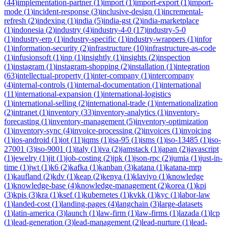
(
44
)
implementation-partner
(
1
)
import
(
1
)
import-export
(
1
)
import-
mode
(
1
)
incident-response
(
3
)
inclusive-design
(
1
)
incremental-
refresh
(
2
)
indexing
(
1
)
india
(
5
)
india-gst
(
2
)
india-marketplace
(
1
)
indonesia
(
2
)
industry
(
4
)
industry-4-0
(
17
)
industry-5-0
(
1
)
industry-erp
(
1
)
industry-specific
(
1
)
industry-wrappers
(
1
)
infor
(
1
)
information-security
(
2
)
infrastructure
(
10
)
infrastructure-as-code
(
1
)
infusionsoft
(
1
)
inp
(
1
)
insightly
(
1
)
insights
(
2
)
inspection
(
1
)
instagram
(
1
)
instagram-shopping
(
2
)
installation
(
1
)
integration
(
63
)
intellectual-property
(
1
)
inter-company
(
1
)
intercompany
(
4
)
internal-controls
(
1
)
internal-documentation
(
1
)
international
(
11
)
international-expansion
(
1
)
international-logistics
(
1
)
international-selling
(
2
)
international-trade
(
1
)
internationalization
(
2
)
intranet
(
1
)
inventory
(
33
)
inventory-analytics
(
1
)
inventory-
forecasting
(
1
)
inventory-management
(
5
)
inventory-optimization
(
1
)
inventory-sync
(
4
)
invoice-processing
(
2
)
invoices
(
1
)
invoicing
(
1
)
ios-android
(
1
)
iot
(
11
)
iqms
(
1
)
isa-95
(
1
)
isms
(
1
)
iso-13485
(
1
)
iso-
27001
(
3
)
iso-9001
(
1
)
italy
(
1
)
iva
(
2
)
jamstack
(
1
)
japan
(
2
)
javascript
(
1
)
jewelry
(
1
)
jit
(
1
)
job-costing
(
2
)
jpk
(
1
)
json-rpc
(
2
)
jumia
(
1
)
just-in-
time
(
1
)
jwt
(
1
)
k6
(
2
)
kafka
(
1
)
kanban
(
3
)
katana
(
1
)
katana-mrp
(
1
)
kaufland
(
2
)
kdv
(
1
)
keap
(
2
)
kenya
(
1
)
klaviyo
(
1
)
knowledge
(
1
)
knowledge-base
(
4
)
knowledge-management
(
2
)
korea
(
1
)
kpi
(
3
)
kpis
(
3
)
kra
(
1
)
ksef
(
1
)
kubernetes
(
1
)
kvkk
(
1
)
kyc
(
1
)
labor-law
(
1
)
landed-cost
(
1
)
landing-pages
(
4
)
langchain
(
3
)
large-datasets
(
1
)
latin-america
(
3
)
launch
(
1
)
law-firm
(
1
)
law-firms
(
1
)
lazada
(
1
)
lcp
(
1
)
lead-generation
(
3
)
lead-management
(
2
)
lead-nurture
(
1
)
lead-