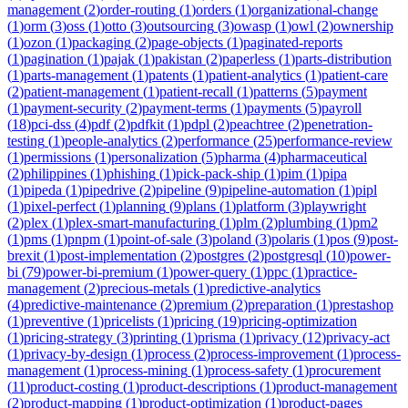
management
(
2
)
order-routing
(
1
)
orders
(
1
)
organizational-change
(
1
)
orm
(
3
)
oss
(
1
)
otto
(
3
)
outsourcing
(
3
)
owasp
(
1
)
owl
(
2
)
ownership
(
1
)
ozon
(
1
)
packaging
(
2
)
page-objects
(
1
)
paginated-reports
(
1
)
pagination
(
1
)
pajak
(
1
)
pakistan
(
2
)
paperless
(
1
)
parts-distribution
(
1
)
parts-management
(
1
)
patents
(
1
)
patient-analytics
(
1
)
patient-care
(
2
)
patient-management
(
1
)
patient-recall
(
1
)
patterns
(
5
)
payment
(
1
)
payment-security
(
2
)
payment-terms
(
1
)
payments
(
5
)
payroll
(
18
)
pci-dss
(
4
)
pdf
(
2
)
pdfkit
(
1
)
pdpl
(
2
)
peachtree
(
2
)
penetration-
testing
(
1
)
people-analytics
(
2
)
performance
(
25
)
performance-review
(
1
)
permissions
(
1
)
personalization
(
5
)
pharma
(
4
)
pharmaceutical
(
2
)
philippines
(
1
)
phishing
(
1
)
pick-pack-ship
(
1
)
pim
(
1
)
pipa
(
1
)
pipeda
(
1
)
pipedrive
(
2
)
pipeline
(
9
)
pipeline-automation
(
1
)
pipl
(
1
)
pixel-perfect
(
1
)
planning
(
9
)
plans
(
1
)
platform
(
3
)
playwright
(
2
)
plex
(
1
)
plex-smart-manufacturing
(
1
)
plm
(
2
)
plumbing
(
1
)
pm2
(
1
)
pms
(
1
)
pnpm
(
1
)
point-of-sale
(
3
)
poland
(
3
)
polaris
(
1
)
pos
(
9
)
post-
brexit
(
1
)
post-implementation
(
2
)
postgres
(
2
)
postgresql
(
10
)
power-
bi
(
79
)
power-bi-premium
(
1
)
power-query
(
1
)
ppc
(
1
)
practice-
management
(
2
)
precious-metals
(
1
)
predictive-analytics
(
4
)
predictive-maintenance
(
2
)
premium
(
2
)
preparation
(
1
)
prestashop
(
1
)
preventive
(
1
)
pricelists
(
1
)
pricing
(
19
)
pricing-optimization
(
1
)
pricing-strategy
(
3
)
printing
(
1
)
prisma
(
1
)
privacy
(
12
)
privacy-act
(
1
)
privacy-by-design
(
1
)
process
(
2
)
process-improvement
(
1
)
process-
management
(
1
)
process-mining
(
1
)
process-safety
(
1
)
procurement
(
11
)
product-costing
(
1
)
product-descriptions
(
1
)
product-management
(
2
)
product-mapping
(
1
)
product-optimization
(
1
)
product-pages