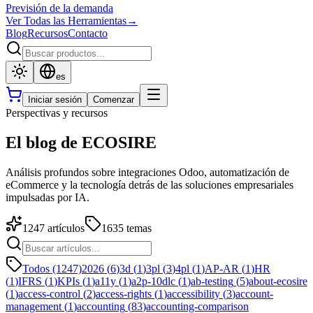
Previsión de la demanda
Ver Todas las Herramientas
→
Blog
Recursos
Contacto
es
Iniciar sesión
Comenzar
Perspectivas y recursos
El blog de ECOSIRE
Análisis profundos sobre integraciones Odoo, automatización de
eCommerce y la tecnología detrás de las soluciones empresariales
impulsadas por IA.
1247
artículos
1635
temas
Todos (1247)
2026
(
6
)
3d
(
1
)
3pl
(
3
)
4pl
(
1
)
AP-AR
(
1
)
HR
(
1
)
IFRS
(
1
)
KPIs
(
1
)
a11y
(
1
)
a2p-10dlc
(
1
)
ab-testing
(
5
)
about-ecosire
(
1
)
access-control
(
2
)
access-rights
(
1
)
accessibility
(
3
)
account-
management
(
1
)
accounting
(
83
)
accounting-comparison