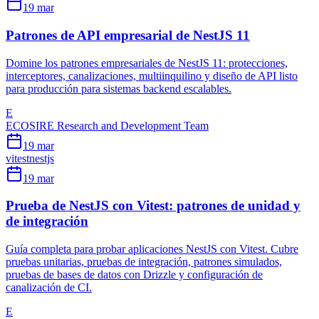
19 mar
Patrones de API empresarial de NestJS 11
Domine los patrones empresariales de NestJS 11: protecciones,
interceptores, canalizaciones, multiinquilino y diseño de API listo
para producción para sistemas backend escalables.
E
ECOSIRE Research and Development Team
19 mar
vitest
nestjs
19 mar
Prueba de NestJS con Vitest: patrones de unidad y
de integración
Guía completa para probar aplicaciones NestJS con Vitest. Cubre
pruebas unitarias, pruebas de integración, patrones simulados,
pruebas de bases de datos con Drizzle y configuración de
canalización de CI.
E