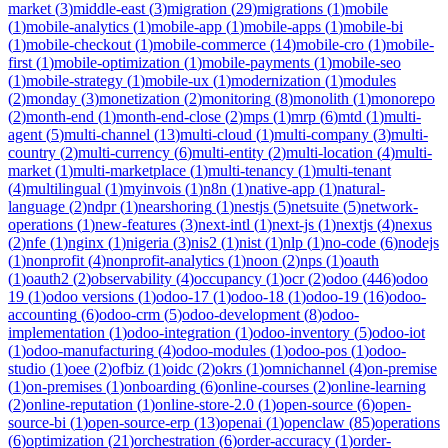
market
(
3
)
middle-east
(
3
)
migration
(
29
)
migrations
(
1
)
mobile
(
1
)
mobile-analytics
(
1
)
mobile-app
(
1
)
mobile-apps
(
1
)
mobile-bi
(
1
)
mobile-checkout
(
1
)
mobile-commerce
(
14
)
mobile-cro
(
1
)
mobile-
first
(
1
)
mobile-optimization
(
1
)
mobile-payments
(
1
)
mobile-seo
(
1
)
mobile-strategy
(
1
)
mobile-ux
(
1
)
modernization
(
1
)
modules
(
2
)
monday
(
3
)
monetization
(
2
)
monitoring
(
8
)
monolith
(
1
)
monorepo
(
2
)
month-end
(
1
)
month-end-close
(
2
)
mps
(
1
)
mrp
(
6
)
mtd
(
1
)
multi-
agent
(
5
)
multi-channel
(
13
)
multi-cloud
(
1
)
multi-company
(
3
)
multi-
country
(
2
)
multi-currency
(
6
)
multi-entity
(
2
)
multi-location
(
4
)
multi-
market
(
1
)
multi-marketplace
(
1
)
multi-tenancy
(
1
)
multi-tenant
(
4
)
multilingual
(
1
)
myinvois
(
1
)
n8n
(
1
)
native-app
(
1
)
natural-
language
(
2
)
ndpr
(
1
)
nearshoring
(
1
)
nestjs
(
5
)
netsuite
(
5
)
network-
operations
(
1
)
new-features
(
3
)
next-intl
(
1
)
next-js
(
1
)
nextjs
(
4
)
nexus
(
2
)
nfe
(
1
)
nginx
(
1
)
nigeria
(
3
)
nis2
(
1
)
nist
(
1
)
nlp
(
1
)
no-code
(
6
)
nodejs
(
1
)
nonprofit
(
4
)
nonprofit-analytics
(
1
)
noon
(
2
)
nps
(
1
)
oauth
(
1
)
oauth2
(
2
)
observability
(
4
)
occupancy
(
1
)
ocr
(
2
)
odoo
(
446
)
odoo
19
(
1
)
odoo versions
(
1
)
odoo-17
(
1
)
odoo-18
(
1
)
odoo-19
(
16
)
odoo-
accounting
(
6
)
odoo-crm
(
5
)
odoo-development
(
8
)
odoo-
implementation
(
1
)
odoo-integration
(
1
)
odoo-inventory
(
5
)
odoo-iot
(
1
)
odoo-manufacturing
(
4
)
odoo-modules
(
1
)
odoo-pos
(
1
)
odoo-
studio
(
1
)
oee
(
2
)
ofbiz
(
1
)
oidc
(
2
)
okrs
(
1
)
omnichannel
(
4
)
on-premise
(
1
)
on-premises
(
1
)
onboarding
(
6
)
online-courses
(
2
)
online-learning
(
2
)
online-reputation
(
1
)
online-store-2.0
(
1
)
open-source
(
6
)
open-
source-bi
(
1
)
open-source-erp
(
13
)
openai
(
1
)
openclaw
(
85
)
operations
(
6
)
optimization
(
21
)
orchestration
(
6
)
order-accuracy
(
1
)
order-