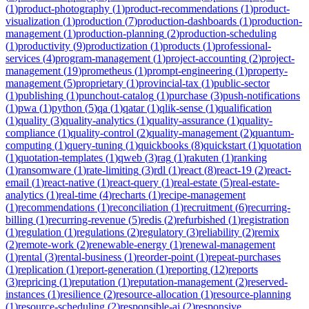
(
1
)
product-photography
(
1
)
product-recommendations
(
1
)
product-
visualization
(
1
)
production
(
7
)
production-dashboards
(
1
)
production-
management
(
1
)
production-planning
(
2
)
production-scheduling
(
1
)
productivity
(
9
)
productization
(
1
)
products
(
1
)
professional-
services
(
4
)
program-management
(
1
)
project-accounting
(
2
)
project-
management
(
19
)
prometheus
(
1
)
prompt-engineering
(
1
)
property-
management
(
5
)
proprietary
(
1
)
provincial-tax
(
1
)
public-sector
(
1
)
publishing
(
1
)
punchout-catalog
(
1
)
purchase
(
3
)
push-notifications
(
1
)
pwa
(
1
)
python
(
5
)
qa
(
1
)
qatar
(
1
)
qlik-sense
(
1
)
qualification
(
1
)
quality
(
3
)
quality-analytics
(
1
)
quality-assurance
(
1
)
quality-
compliance
(
1
)
quality-control
(
2
)
quality-management
(
2
)
quantum-
computing
(
1
)
query-tuning
(
1
)
quickbooks
(
8
)
quickstart
(
1
)
quotation
(
1
)
quotation-templates
(
1
)
qweb
(
3
)
rag
(
1
)
rakuten
(
1
)
ranking
(
1
)
ransomware
(
1
)
rate-limiting
(
3
)
rdl
(
1
)
react
(
8
)
react-19
(
2
)
react-
email
(
1
)
react-native
(
1
)
react-query
(
1
)
real-estate
(
5
)
real-estate-
analytics
(
1
)
real-time
(
4
)
recharts
(
1
)
recipe-management
(
1
)
recommendations
(
1
)
reconciliation
(
1
)
recruitment
(
6
)
recurring-
billing
(
1
)
recurring-revenue
(
5
)
redis
(
2
)
refurbished
(
1
)
registration
(
1
)
regulation
(
1
)
regulations
(
2
)
regulatory
(
3
)
reliability
(
2
)
remix
(
2
)
remote-work
(
2
)
renewable-energy
(
1
)
renewal-management
(
1
)
rental
(
3
)
rental-business
(
1
)
reorder-point
(
1
)
repeat-purchases
(
1
)
replication
(
1
)
report-generation
(
1
)
reporting
(
12
)
reports
(
3
)
repricing
(
1
)
reputation
(
1
)
reputation-management
(
2
)
reserved-
instances
(
1
)
resilience
(
2
)
resource-allocation
(
1
)
resource-planning
(
1
)
resource-scheduling
(
2
)
responsible-ai
(
2
)
responsive