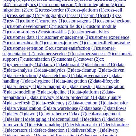
(
44
)
crm-analytics
(
1
)
crm-comparison
(
5
)
crm-integration
(
2
)
crm-
migration
(
2
)
cro
(
2
)
cross-border
(
8
)
cross-platform
(
1
)
cross-sell
(
1
)
cross-selling
(
1
)
cryptography
(
1
)
csat
(
1
)
cspm
(
1
)
csrd
(
3
)
css
(
2
)
csv
(
1
)
culture
(
1
)
currency
(
1
)
custom-agents
(
1
)
custom-checkout
(
1
)
custom-development
(
2
)
custom-fields
(
1
)
custom-module
(
1
)
custom-orders
(
2
)
custom-skills
(
2
)
customer-analytics
(
2
)
customer-data
(
1
)
customer-engagement
(
3
)
customer-experience
(
5
)
customer-health
(
1
)
customer-journey
(
1
)
customer-lifetime-value
(
3
)
customer-retention
(
5
)
customer-satisfaction
(
1
)
customer-
segmentation
(
2
)
customer-service
(
7
)
customer-success
(
5
)
customer-
support
(
7
)
customization
(
5
)
customs
(
1
)
cutover
(
2
)
cx
(
1
)
cybersecurity
(
14
)
daraz
(
1
)
dashboard
(
2
)
dashboards
(
16
)
data
(
5
)
data-analysis
(
3
)
data-analytics
(
3
)
data-cleanup
(
2
)
data-driven
(
3
)
data-extraction
(
2
)
data-fetching
(
1
)
data-governance
(
1
)
data-
handling
(
1
)
data-hygiene
(
1
)
data-integration
(
2
)
data-lifecycle
(
1
)
data-literacy
(
1
)
data-mapping
(
1
)
data-mesh
(
1
)
data-migration
(
8
)
data-modeling
(
5
)
data-pipeline
(
1
)
data-platform
(
2
)
data-
preparation
(
1
)
data-privacy
(
4
)
data-protection
(
14
)
data-quality
(
4
)
data-refresh
(
2
)
data-residency
(
2
)
data-retention
(
1
)
data-transfer
(
4
)
data-visualization
(
5
)
data-warehouse
(
2
)
database
(
7
)
dataflows
(
1
)
datev
(
1
)
dawn
(
1
)
dawn-theme
(
1
)
dax
(
7
)
deal-management
(
1
)
dealer
(
1
)
debugging
(
1
)
decentralized
(
1
)
decision
(
1
)
decision-
framework
(
1
)
decision-making
(
1
)
decision-matrix
(
1
)
decision-tree
(
1
)
decorators
(
1
)
defect-detection
(
1
)
deliverability
(
1
)
delivery
(
1
)
delmiaworks
(
1
)
demand-forecasting
(
3
)
demand-planning