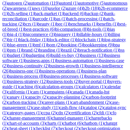
(
3
)
autogen
(
2
)
automation
(
119
)
automl
(
1
)
automotive
(
5
)
autonomous
(
2
)
awareness
(
1
)
aws
(
10
)
axelor
(
2
)
azure
(
4
)
b2b
(
18
)
b2b-ecommerce
(
1
)
b2b-selling
(
1
)
back-market
(
1
)
backend
(
6
)
backup
(
2
)
bank-
reconciliation
(
1
)
barcode
(
1
)
bas
(
1
)
batch-processing
(
1
)
batch-
tracking
(
2
)
bcrs
(
1
)
beauty
(
1
)
bee
(
1
)
benchmarks
(
1
)
benefits
(
1
)
best-
of-breed
(
1
)
best-practices
(
6
)
bi-comparison
(
8
)
bi-tools
(
1
)
bias
(
1
)
big-4
(
1
)
bigcommerce
(
3
)
bigquery
(
1
)
billable-hours
(
1
)
billing
(
7
)
bir
(
1
)
black-friday
(
1
)
block-editor
(
1
)
blockchain
(
1
)
blog-strategy
(
1
)
blue-green
(
1
)
bmf
(
1
)
bom
(
2
)
booking
(
5
)
bookkeeping
(
9
)
bpa
(
1
)
bpm
(
1
)
brand
(
2
)
branding
(
1
)
brazil
(
2
)
breach-notification
(
1
)
bss
(
1
)
budget
(
3
)
budgeting
(
6
)
build-vs-buy
(
3
)
business
(
13
)
business
software
(
1
)
business-apps
(
1
)
business-automation
(
1
)
business-case
(
2
)
business-continuity
(
2
)
business-growth
(
1
)
business-intelligence
(
26
)
business-one
(
1
)
business-operations
(
1
)
business-plan
(
1
)
business-process
(
8
)
business-processes
(
1
)
business-software
(
1
)
business-strategy
(
12
)
business-tools
(
2
)
buyer-portal
(
1
)
buyers-
guide
(
1
)
caching
(
6
)
calculation-groups
(
1
)
calculators
(
1
)
calendar
(
3
)
california
(
1
)
cam
(
1
)
campaigns
(
4
)
canada
(
1
)
canada-hst
(
1
)
canary
(
1
)
capacity
(
2
)
capacity-planning
(
2
)
carbon-footprint
(
2
)
carbon-tracking
(
3
)
career-plans
(
1
)
cart-abandonment
(
2
)
case-
management
(
2
)
case-study
(
11
)
cash-flow
(
4
)
catalog
(
2
)
catalog-sync
(
1
)
category-pages
(
1
)
ccpa
(
2
)
cdn
(
2
)
certification
(
2
)
cfdi
(
1
)
cfo
(
2
)
change-management
(
6
)
channel-manager
(
1
)
chargebacks
(
1
)
chart-of-accounts
(
3
)
charts
(
1
)
chatbot
(
6
)
chatbots
(
1
)
chatgpt
(
2
)
cheat-sheet
(
1
)
checklist
(
7
)
checkout
(
2
)
checkout-optimization