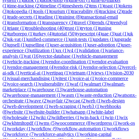
system
(
1
)
tiktok
(
1
)
tiktok-shop
(
4
)
time-off
(
1
)
time-to-market
(
1
)
time-tracking
(
2
)
timeline
(
5
)
timesheets
(
2
)
tms
(
1
)
toast
(
1
)
tokens
(
3
)
tokopedia
(
1
)
tools
(
1
)
tourism
(
1
)
traceability
(
6
)
tracking
(
2
)
trade
(
1
)
trade-secrets
(
1
)
trading
(
1
)
training
(
8
)
transactional-email
(
1
)
transformation
(
1
)
transparency
(
3
)
travel
(
3
)
trends
(
2
)
trendyol
(
1
)
triage
(
1
)
troubleshooting
(
40
)
trust
(
1
)
tryton
(
1
)
tuning
(
2
)
turborepo
(
1
)
turkey
(
4
)
tutorial
(
50
)
typescript
(
4
)
uae
(
3
)
uat
(
1
)
uk
(
2
)
uk-vat
(
1
)
unified-commerce
(
1
)
unit-tests
(
1
)
updates
(
1
)
upgrade
(
3
)
upsell
(
1
)
upselling
(
1
)
user-acquisition
(
1
)
user-adoption
(
2
)
user-
experience
(
3
)
utilization
(
1
)
ux
(
1
)
v4
(
1
)
validation
(
1
)
variance-
analysis
(
1
)
vat
(
16
)
vector-database
(
1
)
vehicle-management
(
1
)
vehicle-tracking
(
1
)
vendor-coordination
(
1
)
vendor-evaluation
(
1
)
vendor-management
(
4
)
vendor-risk
(
1
)
vendor-selection
(
2
)
vercel-
ai-sdk
(
1
)
vertical-ai
(
1
)
vertipaq
(
1
)
vietnam
(
1
)
views
(
1
)
vision-2030
(
1
)
visual-merchandising
(
1
)
vitest
(
1
)
voice-ai
(
1
)
voice-commerce
(
2
)
voice-search
(
1
)
vulnerability
(
1
)
waf
(
1
)
walmart
(
3
)
walmart-
marketplace
(
1
)
warehouse
(
13
)
warehouse-automation
(
2
)
warehouse-management
(
1
)
wasm
(
1
)
waste-reduction
(
2
)
watsonx-
orchestrate
(
1
)
wave
(
2
)
wayfair
(
2
)
wcag
(
2
)
web
(
1
)
web-design
(
2
)
web-development
(
1
)
web-scraping
(
1
)
web3
(
1
)
webhooks
(
8
)
website
(
1
)
website-builder
(
1
)
whatsapp
(
1
)
white-label
(
6
)
wholesale
(
12
)
wiki
(
2
)
wildberries
(
1
)
win-back
(
1
)
wip
(
1
)
wix
(
2
)
wkhtmltopdf
(
1
)
wms
(
5
)
woocommerce
(
8
)
wordpress
(
1
)
work-os
(
1
)
workday
(
1
)
workflow
(
9
)
workflow-automation
(
1
)
workflows
(
2
)
workforce
(
7
)
workforce-analytics
(
1
)
working-capital