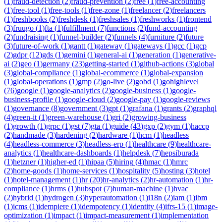
(
1
)
fraud-detection
(
2
)
fraud-prevention
(
2
)
free
(
1
)
free-accounting
(
1
)
free-tool
(
1
)
free-tools
(
1
)
free-zone
(
1
)
freelancer
(
2
)
freelancers
(
1
)
freshbooks
(
2
)
freshdesk
(
1
)
freshsales
(
1
)
freshworks
(
1
)
frontend
(
3
)
fruugo
(
1
)
fta
(
1
)
fulfillment
(
7
)
functions
(
2
)
fund-accounting
(
2
)
fundraising
(
1
)
funnel-builder
(
2
)
funnels
(
4
)
furniture
(
2
)
future
(
3
)
future-of-work
(
1
)
gantt
(
1
)
gateway
(
1
)
gateways
(
1
)
gcc
(
1
)
gcp
(
2
)
gdpr
(
12
)
gds
(
1
)
gemini
(
1
)
general-ai
(
1
)
generation
(
1
)
generative-
ai
(
2
)
geo
(
1
)
germany
(
23
)
getting-started
(
1
)
github-actions
(
3
)
global
(
3
)
global-compliance
(
1
)
global-ecommerce
(
1
)
global-expansion
(
1
)
global-operations
(
1
)
gmp
(
2
)
go-live
(
2
)
gobd
(
1
)
gohighlevel
(
76
)
google
(
1
)
google-analytics
(
2
)
google-business
(
1
)
google-
business-profile
(
1
)
google-cloud
(
2
)
google-pay
(
1
)
google-reviews
(
1
)
governance
(
8
)
government
(
3
)
gpt
(
1
)
grafana
(
1
)
grants
(
2
)
graphql
(
4
)
green-it
(
1
)
green-warehouse
(
1
)
gri
(
2
)
growing-business
(
1
)
growth
(
1
)
grpc
(
1
)
gst
(
7
)
gta
(
1
)
guide
(
43
)
gxp
(
2
)
gym
(
1
)
haccp
(
2
)
handmade
(
3
)
hardening
(
2
)
hardware
(
1
)
hcm
(
1
)
headless
(
4
)
headless-commerce
(
3
)
headless-erp
(
1
)
healthcare
(
9
)
healthcare-
analytics
(
1
)
healthcare-dashboards
(
1
)
helpdesk
(
7
)
hepsiburada
(
1
)
hetzner
(
1
)
higher-ed
(
1
)
hipaa
(
5
)
hiring
(
4
)
hmac
(
1
)
hmrc
(
2
)
home-goods
(
1
)
home-services
(
1
)
hospitality
(
5
)
hosting
(
3
)
hotel
(
1
)
hotel-management
(
1
)
hr
(
20
)
hr-analytics
(
2
)
hr-automation
(
1
)
hr-
compliance
(
1
)
hrms
(
1
)
hubspot
(
7
)
human-machine
(
1
)
hvac
(
2
)
hybrid
(
1
)
hydrogen
(
3
)
hyperautomation
(
1
)
i18n
(
2
)
iam
(
1
)
ibm
(
1
)
icms
(
1
)
idempiere
(
1
)
idempotency
(
1
)
identity
(
4
)
ifrs-15
(
1
)
image-
optimization
(
1
)
impact
(
1
)
impact-measurement
(
1
)
implementation