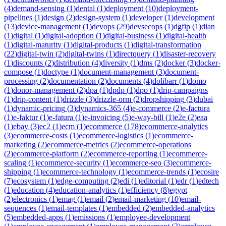
(
4
)
demand-sensing
(
1
)
dental
(
1
)
deployment
(
10
)
deployment-
pipelines
(
1
)
design
(
2
)
design-system
(
1
)
developer
(
1
)
development
(
13
)
device-management
(
1
)
devops
(
29
)
devsecops
(
1
)
dgfip
(
1
)
dian
(
1
)
digital
(
1
)
digital-adoption
(
1
)
digital-business
(
1
)
digital-health
(
1
)
digital-maturity
(
1
)
digital-products
(
1
)
digital-transformation
(
22
)
digital-twin
(
2
)
digital-twins
(
1
)
directquery
(
1
)
disaster-recovery
(
1
)
discounts
(
2
)
distribution
(
4
)
diversity
(
1
)
dms
(
2
)
docker
(
3
)
docker-
compose
(
1
)
doctype
(
1
)
document-management
(
3
)
document-
processing
(
2
)
documentation
(
2
)
documents
(
4
)
dolibarr
(
1
)
domo
(
1
)
donor-management
(
2
)
dpa
(
1
)
dpdp
(
1
)
dpo
(
1
)
drip-campaigns
(
1
)
drip-content
(
1
)
drizzle
(
3
)
drizzle-orm
(
2
)
dropshipping
(
3
)
dubai
(
1
)
dynamic-pricing
(
3
)
dynamics-365
(
4
)
e-commerce
(
2
)
e-factura
(
1
)
e-faktur
(
1
)
e-fatura
(
1
)
e-invoicing
(
5
)
e-way-bill
(
1
)
e2e
(
2
)
eaa
(
1
)
ebay
(
3
)
ec2
(
1
)
ecm
(
1
)
ecommerce
(
178
)
ecommerce-analytics
(
3
)
ecommerce-costs
(
1
)
ecommerce-logistics
(
1
)
ecommerce-
marketing
(
2
)
ecommerce-metrics
(
2
)
ecommerce-operations
(
2
)
ecommerce-platform
(
2
)
ecommerce-reporting
(
1
)
ecommerce-
scaling
(
1
)
ecommerce-security
(
1
)
ecommerce-seo
(
3
)
ecommerce-
shipping
(
1
)
ecommerce-technology
(
1
)
ecommerce-trends
(
1
)
ecosire
(
7
)
ecosystem
(
1
)
edge-computing
(
2
)
edi
(
1
)
editorial
(
1
)
edr
(
1
)
edtech
(
1
)
education
(
4
)
education-analytics
(
1
)
efficiency
(
8
)
egypt
(
2
)
electronics
(
1
)
emag
(
1
)
email
(
2
)
email-marketing
(
10
)
email-
sequences
(
1
)
email-templates
(
1
)
embedded
(
2
)
embedded-analytics
(
5
)
embedded-apps
(
1
)
emissions
(
1
)
employee-development