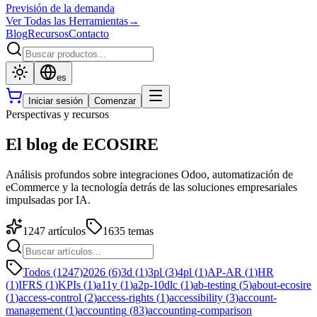
Previsión de la demanda
Ver Todas las Herramientas
→
Blog
Recursos
Contacto
es
Iniciar sesión
Comenzar
Perspectivas y recursos
El blog de ECOSIRE
Análisis profundos sobre integraciones Odoo, automatización de
eCommerce y la tecnología detrás de las soluciones empresariales
impulsadas por IA.
1247
artículos
1635
temas
Todos (1247)
2026
(
6
)
3d
(
1
)
3pl
(
3
)
4pl
(
1
)
AP-AR
(
1
)
HR
(
1
)
IFRS
(
1
)
KPIs
(
1
)
a11y
(
1
)
a2p-10dlc
(
1
)
ab-testing
(
5
)
about-ecosire
(
1
)
access-control
(
2
)
access-rights
(
1
)
accessibility
(
3
)
account-
management
(
1
)
accounting
(
83
)
accounting-comparison