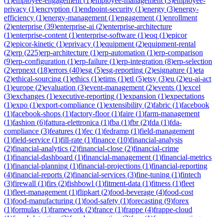
(
1
)
employee-engagement
(
1
)
employee-management
(
3
)
employee-
privacy
(
1
)
encryption
(
1
)
endpoint-security
(
1
)
energy
(
3
)
energy-
efficiency
(
1
)
energy-management
(
1
)
engagement
(
1
)
enrollment
(
2
)
enterprise
(
39
)
enterprise-ai
(
2
)
enterprise-architecture
(
1
)
enterprise-content
(
1
)
enterprise-software
(
1
)
eoq
(
1
)
epicor
(
2
)
epicor-kinetic
(
1
)
eprivacy
(
1
)
equipment
(
2
)
equipment-rental
(
2
)
erp
(
225
)
erp-architecture
(
1
)
erp-automation
(
1
)
erp-comparison
(
9
)
erp-configuration
(
1
)
erp-failure
(
1
)
erp-integration
(
8
)
erp-selection
(
2
)
erpnext
(
18
)
errors
(
40
)
esg
(
5
)
esg-reporting
(
2
)
esignature
(
1
)
eta
(
2
)
ethical-sourcing
(
1
)
ethics
(
1
)
etims
(
1
)
etl
(
5
)
etsy
(
3
)
eu
(
2
)
eu-ai-act
(
1
)
europe
(
2
)
evaluation
(
3
)
event-management
(
2
)
events
(
1
)
excel
(
3
)
exchanges
(
1
)
executive-reporting
(
1
)
expansion
(
1
)
expectations
(
1
)
expo
(
1
)
export-compliance
(
1
)
extensibility
(
2
)
fabric
(
1
)
facebook
(
1
)
facebook-shops
(
1
)
factory-floor
(
1
)
faire
(
1
)
farm-management
(
1
)
fashion
(
6
)
fattura-elettronica
(
1
)
fba
(
1
)
fbr
(
2
)
fda
(
1
)
fda-
compliance
(
3
)
features
(
1
)
fec
(
1
)
fedramp
(
1
)
field-management
(
1
)
field-service
(
1
)
fill-rate
(
1
)
finance
(
10
)
financial-analysis
(
2
)
financial-analytics
(
2
)
financial-close
(
2
)
financial-crime
(
1
)
financial-dashboard
(
1
)
financial-management
(
1
)
financial-metrics
(
1
)
financial-planning
(
1
)
financial-projections
(
1
)
financial-reporting
(
4
)
financial-reports
(
2
)
financial-services
(
3
)
fine-tuning
(
1
)
fintech
(
3
)
firewall
(
1
)
firs
(
2
)
fishbowl
(
1
)
fitment-data
(
1
)
fitness
(
1
)
fleet
(
1
)
fleet-management
(
1
)
flipkart
(
2
)
food-beverage
(
4
)
food-cost
(
1
)
food-manufacturing
(
1
)
food-safety
(
1
)
forecasting
(
9
)
forex
(
1
)
formulas
(
1
)
framework
(
2
)
france
(
1
)
frappe
(
4
)
frappe-cloud