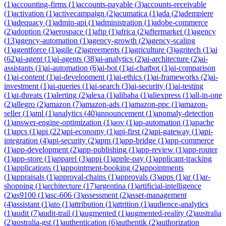
(
1
)
accounting-firms
(
1
)
accounts-payable
(
3
)
accounts-receivable
(
1
)
activation
(
1
)
activecampaign
(
2
)
acumatica
(
1
)
ada
(
2
)
adempiere
(
1
)
adequacy
(
1
)
admin-api
(
1
)
administration
(
1
)
adobe-commerce
(
2
)
adoption
(
2
)
aerospace
(
1
)
afip
(
1
)
africa
(
2
)
aftermarket
(
1
)
agency
(
13
)
agency-automation
(
1
)
agency-growth
(
2
)
agency-scaling
(
1
)
agentforce
(
1
)
agile
(
2
)
agreements
(
1
)
agriculture
(
3
)
agritech
(
1
)
ai
(
62
)
ai-agent
(
1
)
ai-agents
(
38
)
ai-analytics
(
2
)
ai-architecture
(
2
)
ai-
assistants
(
1
)
ai-automation
(
6
)
ai-bot
(
1
)
ai-chatbot
(
1
)
ai-comparison
(
1
)
ai-content
(
1
)
ai-development
(
1
)
ai-ethics
(
1
)
ai-frameworks
(
2
)
ai-
investment
(
1
)
ai-queries
(
1
)
ai-search
(
3
)
ai-security
(
1
)
ai-testing
(
1
)
ai-threats
(
1
)
alerting
(
2
)
alexa
(
1
)
alibaba
(
1
)
aliexpress
(
1
)
all-in-one
(
2
)
allegro
(
2
)
amazon
(
7
)
amazon-ads
(
1
)
amazon-ppc
(
1
)
amazon-
seller
(
1
)
aml
(
1
)
analytics
(
40
)
announcement
(
1
)
anomaly-detection
(
1
)
answer-engine-optimization
(
1
)
aov
(
1
)
ap-automation
(
1
)
apache
(
1
)
apcs
(
1
)
api
(
22
)
api-economy
(
1
)
api-first
(
2
)
api-gateway
(
1
)
api-
integration
(
4
)
api-security
(
2
)
apm
(
1
)
app-bridge
(
1
)
app-commerce
(
1
)
app-development
(
2
)
app-publishing
(
1
)
app-review
(
1
)
app-router
(
1
)
app-store
(
1
)
apparel
(
3
)
appi
(
1
)
apple-pay
(
1
)
applicant-tracking
(
1
)
applications
(
1
)
appointment-booking
(
2
)
appointments
(
1
)
appraisals
(
1
)
approval-chains
(
1
)
approvals
(
3
)
apps
(
1
)
ar
(
1
)
ar-
shopping
(
1
)
architecture
(
17
)
argentina
(
1
)
artificial-intelligence
(
2
)
as9100
(
1
)
asc-606
(
3
)
assessment
(
2
)
asset-management
(
4
)
assistant
(
1
)
ato
(
1
)
attribution
(
1
)
attrition
(
1
)
audience-analytics
(
1
)
audit
(
7
)
audit-trail
(
1
)
augmented
(
1
)
augmented-reality
(
2
)
australia
(
2
)
australia-gst
(
1
)
authentication
(
6
)
authentik
(
2
)
authorization