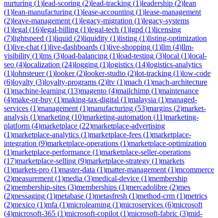
nurturing
(
1
)
lead-scoring
(
2
)
lead-tracking
(
1
)
leadership
(
2
)
lean
(
1
)
lean-manufacturing
(
1
)
lease-accounting
(
1
)
lease-management
(
2
)
leave-management
(
1
)
legacy-migration
(
1
)
legacy-systems
(
1
)
legal
(
16
)
legal-billing
(
1
)
legal-tech
(
1
)
lgpd
(
1
)
licensing
(
7
)
lightspeed
(
1
)
liquid
(
2
)
liquidity
(
1
)
listing
(
1
)
listing-optimization
(
1
)
live-chat
(
1
)
live-dashboards
(
1
)
live-shopping
(
1
)
llm
(
4
)
llm-
visibility
(
1
)
lms
(
3
)
load-balancing
(
1
)
load-testing
(
3
)
local
(
1
)
local-
seo
(
4
)
localization
(
24
)
logging
(
1
)
logistics
(
14
)
logistics-analytics
(
1
)
lohnsteuer
(
1
)
looker
(
2
)
looker-studio
(
2
)
lot-tracking
(
1
)
low-code
(
6
)
loyalty
(
3
)
loyalty-programs
(
2
)
ltv
(
1
)
mach
(
1
)
mach-architecture
(
1
)
machine-learning
(
13
)
magento
(
4
)
mailchimp
(
1
)
maintenance
(
4
)
make-or-buy
(
1
)
making-tax-digital
(
1
)
malaysia
(
1
)
managed-
services
(
1
)
management
(
1
)
manufacturing
(
53
)
margins
(
2
)
market-
analysis
(
1
)
marketing
(
10
)
marketing-automation
(
11
)
marketing-
platform
(
4
)
marketplace
(
22
)
marketplace-advertising
(
1
)
marketplace-analytics
(
1
)
marketplace-fees
(
1
)
marketplace-
integration
(
9
)
marketplace-operations
(
1
)
marketplace-optimization
(
1
)
marketplace-performance
(
1
)
marketplace-seller-operations
(
17
)
marketplace-selling
(
9
)
marketplace-strategy
(
1
)
markets
(
1
)
markets-pro
(
1
)
master-data
(
1
)
matter-management
(
1
)
mcommerce
(
2
)
measurement
(
1
)
media
(
3
)
medical-device
(
1
)
membership
(
2
)
membership-sites
(
3
)
memberships
(
1
)
mercadolibre
(
2
)
mes
(
2
)
messaging
(
1
)
metabase
(
1
)
metasfresh
(
1
)
method-crm
(
1
)
metrics
(
2
)
mexico
(
1
)
mfa
(
1
)
microlearning
(
1
)
microservices
(
6
)
microsoft
(
4
)
microsoft-365
(
1
)
microsoft-copilot
(
1
)
microsoft-fabric
(
3
)
mid-