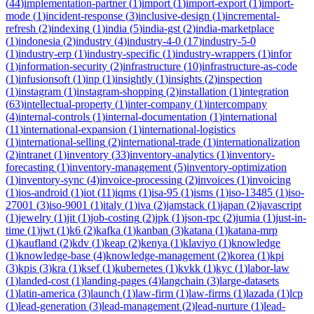
(
44
)
implementation-partner
(
1
)
import
(
1
)
import-export
(
1
)
import-
mode
(
1
)
incident-response
(
3
)
inclusive-design
(
1
)
incremental-
refresh
(
2
)
indexing
(
1
)
india
(
5
)
india-gst
(
2
)
india-marketplace
(
1
)
indonesia
(
2
)
industry
(
4
)
industry-4-0
(
17
)
industry-5-0
(
1
)
industry-erp
(
1
)
industry-specific
(
1
)
industry-wrappers
(
1
)
infor
(
1
)
information-security
(
2
)
infrastructure
(
10
)
infrastructure-as-code
(
1
)
infusionsoft
(
1
)
inp
(
1
)
insightly
(
1
)
insights
(
2
)
inspection
(
1
)
instagram
(
1
)
instagram-shopping
(
2
)
installation
(
1
)
integration
(
63
)
intellectual-property
(
1
)
inter-company
(
1
)
intercompany
(
4
)
internal-controls
(
1
)
internal-documentation
(
1
)
international
(
11
)
international-expansion
(
1
)
international-logistics
(
1
)
international-selling
(
2
)
international-trade
(
1
)
internationalization
(
2
)
intranet
(
1
)
inventory
(
33
)
inventory-analytics
(
1
)
inventory-
forecasting
(
1
)
inventory-management
(
5
)
inventory-optimization
(
1
)
inventory-sync
(
4
)
invoice-processing
(
2
)
invoices
(
1
)
invoicing
(
1
)
ios-android
(
1
)
iot
(
11
)
iqms
(
1
)
isa-95
(
1
)
isms
(
1
)
iso-13485
(
1
)
iso-
27001
(
3
)
iso-9001
(
1
)
italy
(
1
)
iva
(
2
)
jamstack
(
1
)
japan
(
2
)
javascript
(
1
)
jewelry
(
1
)
jit
(
1
)
job-costing
(
2
)
jpk
(
1
)
json-rpc
(
2
)
jumia
(
1
)
just-in-
time
(
1
)
jwt
(
1
)
k6
(
2
)
kafka
(
1
)
kanban
(
3
)
katana
(
1
)
katana-mrp
(
1
)
kaufland
(
2
)
kdv
(
1
)
keap
(
2
)
kenya
(
1
)
klaviyo
(
1
)
knowledge
(
1
)
knowledge-base
(
4
)
knowledge-management
(
2
)
korea
(
1
)
kpi
(
3
)
kpis
(
3
)
kra
(
1
)
ksef
(
1
)
kubernetes
(
1
)
kvkk
(
1
)
kyc
(
1
)
labor-law
(
1
)
landed-cost
(
1
)
landing-pages
(
4
)
langchain
(
3
)
large-datasets
(
1
)
latin-america
(
3
)
launch
(
1
)
law-firm
(
1
)
law-firms
(
1
)
lazada
(
1
)
lcp
(
1
)
lead-generation
(
3
)
lead-management
(
2
)
lead-nurture
(
1
)
lead-