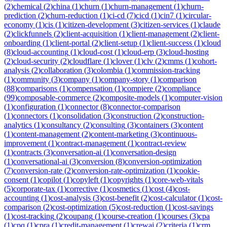
(
2
)
chemical
(
2
)
china
(
1
)
churn
(
1
)
churn-management
(
1
)
churn-
prediction
(
2
)
churn-reduction
(
1
)
ci-cd
(
7
)
cicd
(
1
)
cin7
(
1
)
circular-
economy
(
1
)
cis
(
1
)
citizen-development
(
3
)
citizen-services
(
1
)
claude
(
2
)
clickfunnels
(
2
)
client-acquisition
(
1
)
client-management
(
2
)
client-
onboarding
(
1
)
client-portal
(
2
)
client-setup
(
1
)
client-success
(
1
)
cloud
(
8
)
cloud-accounting
(
1
)
cloud-cost
(
1
)
cloud-erp
(
3
)
cloud-hosting
(
2
)
cloud-security
(
2
)
cloudflare
(
1
)
clover
(
1
)
clv
(
2
)
cmms
(
1
)
cohort-
analysis
(
2
)
collaboration
(
3
)
colombia
(
1
)
commission-tracking
(
1
)
community
(
3
)
company
(
1
)
company-story
(
1
)
comparison
(
88
)
comparisons
(
1
)
compensation
(
1
)
compiere
(
2
)
compliance
(
99
)
composable-commerce
(
2
)
composite-models
(
1
)
computer-vision
(
1
)
configuration
(
1
)
connector
(
8
)
connector-comparison
(
1
)
connectors
(
1
)
consolidation
(
3
)
construction
(
2
)
construction-
analytics
(
1
)
consultancy
(
2
)
consulting
(
3
)
containers
(
3
)
content
(
1
)
content-management
(
2
)
content-marketing
(
3
)
continuous-
improvement
(
1
)
contract-management
(
1
)
contract-review
(
1
)
contracts
(
3
)
conversation-ai
(
1
)
conversation-design
(
1
)
conversational-ai
(
3
)
conversion
(
8
)
conversion-optimization
(
7
)
conversion-rate
(
2
)
conversion-rate-optimization
(
1
)
cookie-
consent
(
1
)
copilot
(
1
)
copyleft
(
1
)
copyrights
(
1
)
core-web-vitals
(
5
)
corporate-tax
(
1
)
corrective
(
1
)
cosmetics
(
1
)
cost
(
4
)
cost-
accounting
(
1
)
cost-analysis
(
3
)
cost-benefit
(
2
)
cost-calculator
(
1
)
cost-
comparison
(
2
)
cost-optimization
(
5
)
cost-reduction
(
1
)
cost-savings
(
1
)
cost-tracking
(
2
)
coupang
(
1
)
course-creation
(
1
)
courses
(
3
)
cpa
(
1
)
cpq
(
1
)
cpra
(
1
)
credit-management
(
1
)
crewai
(
2
)
criteria
(
1
)
crm