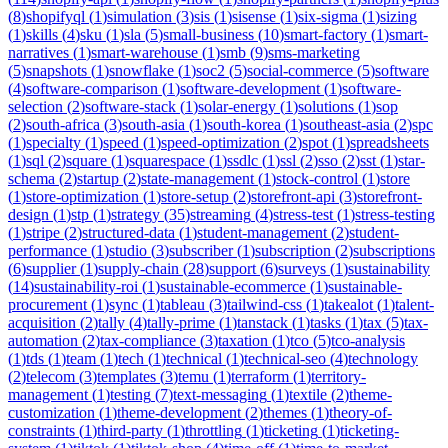
(
8
)
shopifyql
(
1
)
simulation
(
3
)
sis
(
1
)
sisense
(
1
)
six-sigma
(
1
)
sizing
(
1
)
skills
(
4
)
sku
(
1
)
sla
(
5
)
small-business
(
10
)
smart-factory
(
1
)
smart-
narratives
(
1
)
smart-warehouse
(
1
)
smb
(
9
)
sms-marketing
(
5
)
snapshots
(
1
)
snowflake
(
1
)
soc2
(
5
)
social-commerce
(
5
)
software
(
4
)
software-comparison
(
1
)
software-development
(
1
)
software-
selection
(
2
)
software-stack
(
1
)
solar-energy
(
1
)
solutions
(
1
)
sop
(
2
)
south-africa
(
3
)
south-asia
(
1
)
south-korea
(
1
)
southeast-asia
(
2
)
spc
(
1
)
specialty
(
1
)
speed
(
1
)
speed-optimization
(
2
)
spot
(
1
)
spreadsheets
(
1
)
sql
(
2
)
square
(
1
)
squarespace
(
1
)
ssdlc
(
1
)
ssl
(
2
)
sso
(
2
)
sst
(
1
)
star-
schema
(
2
)
startup
(
2
)
state-management
(
1
)
stock-control
(
1
)
store
(
1
)
store-optimization
(
1
)
store-setup
(
2
)
storefront-api
(
3
)
storefront-
design
(
1
)
stp
(
1
)
strategy
(
35
)
streaming
(
4
)
stress-test
(
1
)
stress-testing
(
1
)
stripe
(
2
)
structured-data
(
1
)
student-management
(
2
)
student-
performance
(
1
)
studio
(
3
)
subscriber
(
1
)
subscription
(
2
)
subscriptions
(
6
)
supplier
(
1
)
supply-chain
(
28
)
support
(
6
)
surveys
(
1
)
sustainability
(
14
)
sustainability-roi
(
1
)
sustainable-ecommerce
(
1
)
sustainable-
procurement
(
1
)
sync
(
1
)
tableau
(
3
)
tailwind-css
(
1
)
takealot
(
1
)
talent-
acquisition
(
2
)
tally
(
4
)
tally-prime
(
1
)
tanstack
(
1
)
tasks
(
1
)
tax
(
5
)
tax-
automation
(
2
)
tax-compliance
(
3
)
taxation
(
1
)
tco
(
5
)
tco-analysis
(
1
)
tds
(
1
)
team
(
1
)
tech
(
1
)
technical
(
1
)
technical-seo
(
4
)
technology
(
2
)
telecom
(
3
)
templates
(
3
)
temu
(
1
)
terraform
(
1
)
territory-
management
(
1
)
testing
(
7
)
text-messaging
(
1
)
textile
(
2
)
theme-
customization
(
1
)
theme-development
(
2
)
themes
(
1
)
theory-of-
constraints
(
1
)
third-party
(
1
)
throttling
(
1
)
ticketing
(
1
)
ticketing-