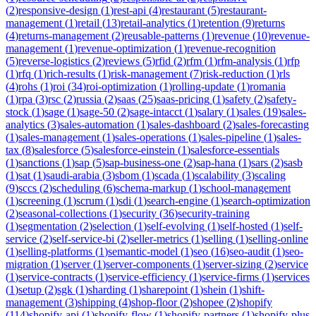
(
2
)
responsive-design
(
1
)
rest-api
(
4
)
restaurant
(
5
)
restaurant-
management
(
1
)
retail
(
13
)
retail-analytics
(
1
)
retention
(
9
)
returns
(
4
)
returns-management
(
2
)
reusable-patterns
(
1
)
revenue
(
10
)
revenue-
management
(
1
)
revenue-optimization
(
1
)
revenue-recognition
(
5
)
reverse-logistics
(
2
)
reviews
(
5
)
rfid
(
2
)
rfm
(
1
)
rfm-analysis
(
1
)
rfp
(
1
)
rfq
(
1
)
rich-results
(
1
)
risk-management
(
7
)
risk-reduction
(
1
)
rls
(
4
)
rohs
(
1
)
roi
(
34
)
roi-optimization
(
1
)
rolling-update
(
1
)
romania
(
1
)
rpa
(
3
)
rsc
(
2
)
russia
(
2
)
saas
(
25
)
saas-pricing
(
1
)
safety
(
2
)
safety-
stock
(
1
)
sage
(
1
)
sage-50
(
2
)
sage-intacct
(
1
)
salary
(
1
)
sales
(
19
)
sales-
analytics
(
3
)
sales-automation
(
1
)
sales-dashboard
(
2
)
sales-forecasting
(
1
)
sales-management
(
1
)
sales-operations
(
1
)
sales-pipeline
(
1
)
sales-
tax
(
8
)
salesforce
(
5
)
salesforce-einstein
(
1
)
salesforce-essentials
(
1
)
sanctions
(
1
)
sap
(
5
)
sap-business-one
(
2
)
sap-hana
(
1
)
sars
(
2
)
sasb
(
1
)
sat
(
1
)
saudi-arabia
(
3
)
sbom
(
1
)
scada
(
1
)
scalability
(
3
)
scaling
(
9
)
sccs
(
2
)
scheduling
(
6
)
schema-markup
(
1
)
school-management
(
1
)
screening
(
1
)
scrum
(
1
)
sdi
(
1
)
search-engine
(
1
)
search-optimization
(
2
)
seasonal-collections
(
1
)
security
(
36
)
security-training
(
1
)
segmentation
(
2
)
selection
(
1
)
self-evolving
(
1
)
self-hosted
(
1
)
self-
service
(
2
)
self-service-bi
(
2
)
seller-metrics
(
1
)
selling
(
1
)
selling-online
(
1
)
selling-platforms
(
1
)
semantic-model
(
1
)
seo
(
16
)
seo-audit
(
1
)
seo-
migration
(
1
)
server
(
1
)
server-components
(
1
)
server-sizing
(
2
)
service
(
1
)
service-contracts
(
1
)
service-efficiency
(
1
)
service-firms
(
1
)
services
(
1
)
setup
(
2
)
sgk
(
1
)
sharding
(
1
)
sharepoint
(
1
)
shein
(
1
)
shift-
management
(
3
)
shipping
(
4
)
shop-floor
(
2
)
shopee
(
2
)
shopify
(
114
)
shopify-api
(
1
)
shopify-flow
(
1
)
shopify-partners
(
1
)
shopify-plus