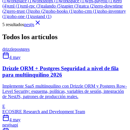
(
1
)
workplace
(
1
)
workshops
(
1
)
workspace
(
1
)
wps-payroll
(
1
)
xero
(
4
)
xml
(
1
)
xml-rpc
(
3
)
zalando
(
5
)
zapier
(
3
)
zatca
(
2
)
zero-downtime
(
2
)
zero-trust
(
3
)
zoho
(
2
)
zoho-books
(
1
)
zoho-crm
(
1
)
zoho-inventory
(
1
)
zoho-one
(
1
)
zustand
(
1
)
5 resultados
nestjs
Todos los artículos
drizzle
postgres
4 may
Drizzle ORM + Postgres Seguridad a nivel de fila
para multiinquilino 2026
Implemente SaaS multiinquilino con Drizzle ORM y Postgres Row-
Level Security: esquema, políticas, variables de sesión, integración
de NestJS, patrones de producción reales.
E
ECOSIRE Research and Development Team
4 may
nestjs
api