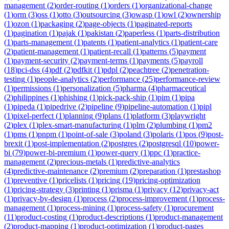
management
(
2
)
order-routing
(
1
)
orders
(
1
)
organizational-change
(
1
)
orm
(
3
)
oss
(
1
)
otto
(
3
)
outsourcing
(
3
)
owasp
(
1
)
owl
(
2
)
ownership
(
1
)
ozon
(
1
)
packaging
(
2
)
page-objects
(
1
)
paginated-reports
(
1
)
pagination
(
1
)
pajak
(
1
)
pakistan
(
2
)
paperless
(
1
)
parts-distribution
(
1
)
parts-management
(
1
)
patents
(
1
)
patient-analytics
(
1
)
patient-care
(
2
)
patient-management
(
1
)
patient-recall
(
1
)
patterns
(
5
)
payment
(
1
)
payment-security
(
2
)
payment-terms
(
1
)
payments
(
5
)
payroll
(
18
)
pci-dss
(
4
)
pdf
(
2
)
pdfkit
(
1
)
pdpl
(
2
)
peachtree
(
2
)
penetration-
testing
(
1
)
people-analytics
(
2
)
performance
(
25
)
performance-review
(
1
)
permissions
(
1
)
personalization
(
5
)
pharma
(
4
)
pharmaceutical
(
2
)
philippines
(
1
)
phishing
(
1
)
pick-pack-ship
(
1
)
pim
(
1
)
pipa
(
1
)
pipeda
(
1
)
pipedrive
(
2
)
pipeline
(
9
)
pipeline-automation
(
1
)
pipl
(
1
)
pixel-perfect
(
1
)
planning
(
9
)
plans
(
1
)
platform
(
3
)
playwright
(
2
)
plex
(
1
)
plex-smart-manufacturing
(
1
)
plm
(
2
)
plumbing
(
1
)
pm2
(
1
)
pms
(
1
)
pnpm
(
1
)
point-of-sale
(
3
)
poland
(
3
)
polaris
(
1
)
pos
(
9
)
post-
brexit
(
1
)
post-implementation
(
2
)
postgres
(
2
)
postgresql
(
10
)
power-
bi
(
79
)
power-bi-premium
(
1
)
power-query
(
1
)
ppc
(
1
)
practice-
management
(
2
)
precious-metals
(
1
)
predictive-analytics
(
4
)
predictive-maintenance
(
2
)
premium
(
2
)
preparation
(
1
)
prestashop
(
1
)
preventive
(
1
)
pricelists
(
1
)
pricing
(
19
)
pricing-optimization
(
1
)
pricing-strategy
(
3
)
printing
(
1
)
prisma
(
1
)
privacy
(
12
)
privacy-act
(
1
)
privacy-by-design
(
1
)
process
(
2
)
process-improvement
(
1
)
process-
management
(
1
)
process-mining
(
1
)
process-safety
(
1
)
procurement
(
11
)
product-costing
(
1
)
product-descriptions
(
1
)
product-management
(
2
)
product-mapping
(
1
)
product-optimization
(
1
)
product-pages