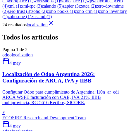
(
1
)
workplace
(
1
)
workshops
(
1
)
workspace
(
1
)
wps-payroll
(
1
)
xero
(
4
)
xml
(
1
)
xml-rpc
(
3
)
zalando
(
5
)
zapier
(
3
)
zatca
(
2
)
zero-downtime
(
2
)
zero-trust
(
3
)
zoho
(
2
)
zoho-books
(
1
)
zoho-crm
(
1
)
zoho-inventory
(
1
)
zoho-one
(
1
)
zustand
(
1
)
24 resultados
localization
Todos los artículos
Página 1 de 2
odoo
localization
4 may
Localización de Odoo Argentina 2026:
Configuración de ARCA, IVA y IIBB
Configurar Odoo para cumplimiento de Argentina: l10n_ar_edi
ARCA WSFE facturación con CAE, IVA 21%, IIBB
multiprovincia, RG 5616 Recibos, SICORE.
E
ECOSIRE Research and Development Team
4 may