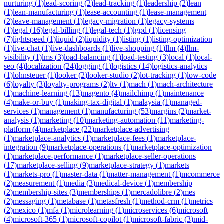
nurturing
(
1
)
lead-scoring
(
2
)
lead-tracking
(
1
)
leadership
(
2
)
lean
(
1
)
lean-manufacturing
(
1
)
lease-accounting
(
1
)
lease-management
(
2
)
leave-management
(
1
)
legacy-migration
(
1
)
legacy-systems
(
1
)
legal
(
16
)
legal-billing
(
1
)
legal-tech
(
1
)
lgpd
(
1
)
licensing
(
7
)
lightspeed
(
1
)
liquid
(
2
)
liquidity
(
1
)
listing
(
1
)
listing-optimization
(
1
)
live-chat
(
1
)
live-dashboards
(
1
)
live-shopping
(
1
)
llm
(
4
)
llm-
visibility
(
1
)
lms
(
3
)
load-balancing
(
1
)
load-testing
(
3
)
local
(
1
)
local-
seo
(
4
)
localization
(
24
)
logging
(
1
)
logistics
(
14
)
logistics-analytics
(
1
)
lohnsteuer
(
1
)
looker
(
2
)
looker-studio
(
2
)
lot-tracking
(
1
)
low-code
(
6
)
loyalty
(
3
)
loyalty-programs
(
2
)
ltv
(
1
)
mach
(
1
)
mach-architecture
(
1
)
machine-learning
(
13
)
magento
(
4
)
mailchimp
(
1
)
maintenance
(
4
)
make-or-buy
(
1
)
making-tax-digital
(
1
)
malaysia
(
1
)
managed-
services
(
1
)
management
(
1
)
manufacturing
(
53
)
margins
(
2
)
market-
analysis
(
1
)
marketing
(
10
)
marketing-automation
(
11
)
marketing-
platform
(
4
)
marketplace
(
22
)
marketplace-advertising
(
1
)
marketplace-analytics
(
1
)
marketplace-fees
(
1
)
marketplace-
integration
(
9
)
marketplace-operations
(
1
)
marketplace-optimization
(
1
)
marketplace-performance
(
1
)
marketplace-seller-operations
(
17
)
marketplace-selling
(
9
)
marketplace-strategy
(
1
)
markets
(
1
)
markets-pro
(
1
)
master-data
(
1
)
matter-management
(
1
)
mcommerce
(
2
)
measurement
(
1
)
media
(
3
)
medical-device
(
1
)
membership
(
2
)
membership-sites
(
3
)
memberships
(
1
)
mercadolibre
(
2
)
mes
(
2
)
messaging
(
1
)
metabase
(
1
)
metasfresh
(
1
)
method-crm
(
1
)
metrics
(
2
)
mexico
(
1
)
mfa
(
1
)
microlearning
(
1
)
microservices
(
6
)
microsoft
(
4
)
microsoft-365
(
1
)
microsoft-copilot
(
1
)
microsoft-fabric
(
3
)
mid-