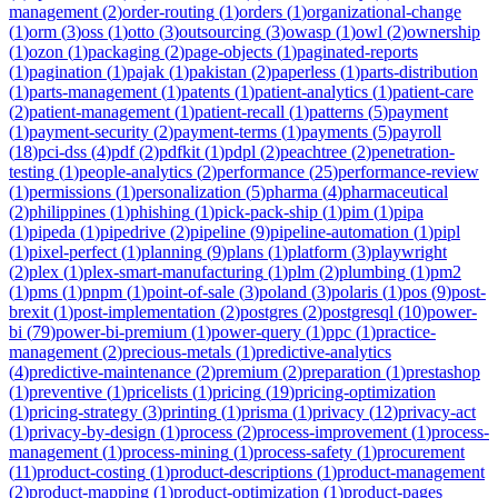
management
(
2
)
order-routing
(
1
)
orders
(
1
)
organizational-change
(
1
)
orm
(
3
)
oss
(
1
)
otto
(
3
)
outsourcing
(
3
)
owasp
(
1
)
owl
(
2
)
ownership
(
1
)
ozon
(
1
)
packaging
(
2
)
page-objects
(
1
)
paginated-reports
(
1
)
pagination
(
1
)
pajak
(
1
)
pakistan
(
2
)
paperless
(
1
)
parts-distribution
(
1
)
parts-management
(
1
)
patents
(
1
)
patient-analytics
(
1
)
patient-care
(
2
)
patient-management
(
1
)
patient-recall
(
1
)
patterns
(
5
)
payment
(
1
)
payment-security
(
2
)
payment-terms
(
1
)
payments
(
5
)
payroll
(
18
)
pci-dss
(
4
)
pdf
(
2
)
pdfkit
(
1
)
pdpl
(
2
)
peachtree
(
2
)
penetration-
testing
(
1
)
people-analytics
(
2
)
performance
(
25
)
performance-review
(
1
)
permissions
(
1
)
personalization
(
5
)
pharma
(
4
)
pharmaceutical
(
2
)
philippines
(
1
)
phishing
(
1
)
pick-pack-ship
(
1
)
pim
(
1
)
pipa
(
1
)
pipeda
(
1
)
pipedrive
(
2
)
pipeline
(
9
)
pipeline-automation
(
1
)
pipl
(
1
)
pixel-perfect
(
1
)
planning
(
9
)
plans
(
1
)
platform
(
3
)
playwright
(
2
)
plex
(
1
)
plex-smart-manufacturing
(
1
)
plm
(
2
)
plumbing
(
1
)
pm2
(
1
)
pms
(
1
)
pnpm
(
1
)
point-of-sale
(
3
)
poland
(
3
)
polaris
(
1
)
pos
(
9
)
post-
brexit
(
1
)
post-implementation
(
2
)
postgres
(
2
)
postgresql
(
10
)
power-
bi
(
79
)
power-bi-premium
(
1
)
power-query
(
1
)
ppc
(
1
)
practice-
management
(
2
)
precious-metals
(
1
)
predictive-analytics
(
4
)
predictive-maintenance
(
2
)
premium
(
2
)
preparation
(
1
)
prestashop
(
1
)
preventive
(
1
)
pricelists
(
1
)
pricing
(
19
)
pricing-optimization
(
1
)
pricing-strategy
(
3
)
printing
(
1
)
prisma
(
1
)
privacy
(
12
)
privacy-act
(
1
)
privacy-by-design
(
1
)
process
(
2
)
process-improvement
(
1
)
process-
management
(
1
)
process-mining
(
1
)
process-safety
(
1
)
procurement
(
11
)
product-costing
(
1
)
product-descriptions
(
1
)
product-management
(
2
)
product-mapping
(
1
)
product-optimization
(
1
)
product-pages