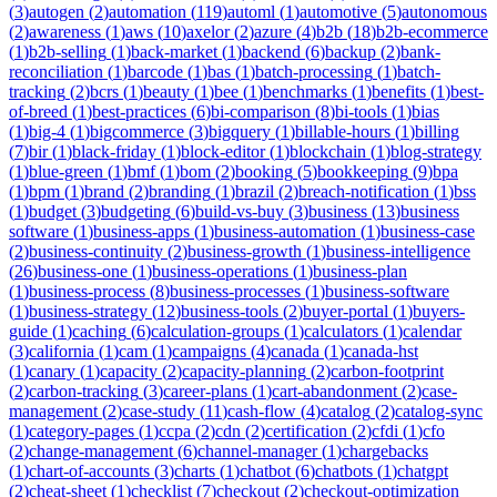
(
3
)
autogen
(
2
)
automation
(
119
)
automl
(
1
)
automotive
(
5
)
autonomous
(
2
)
awareness
(
1
)
aws
(
10
)
axelor
(
2
)
azure
(
4
)
b2b
(
18
)
b2b-ecommerce
(
1
)
b2b-selling
(
1
)
back-market
(
1
)
backend
(
6
)
backup
(
2
)
bank-
reconciliation
(
1
)
barcode
(
1
)
bas
(
1
)
batch-processing
(
1
)
batch-
tracking
(
2
)
bcrs
(
1
)
beauty
(
1
)
bee
(
1
)
benchmarks
(
1
)
benefits
(
1
)
best-
of-breed
(
1
)
best-practices
(
6
)
bi-comparison
(
8
)
bi-tools
(
1
)
bias
(
1
)
big-4
(
1
)
bigcommerce
(
3
)
bigquery
(
1
)
billable-hours
(
1
)
billing
(
7
)
bir
(
1
)
black-friday
(
1
)
block-editor
(
1
)
blockchain
(
1
)
blog-strategy
(
1
)
blue-green
(
1
)
bmf
(
1
)
bom
(
2
)
booking
(
5
)
bookkeeping
(
9
)
bpa
(
1
)
bpm
(
1
)
brand
(
2
)
branding
(
1
)
brazil
(
2
)
breach-notification
(
1
)
bss
(
1
)
budget
(
3
)
budgeting
(
6
)
build-vs-buy
(
3
)
business
(
13
)
business
software
(
1
)
business-apps
(
1
)
business-automation
(
1
)
business-case
(
2
)
business-continuity
(
2
)
business-growth
(
1
)
business-intelligence
(
26
)
business-one
(
1
)
business-operations
(
1
)
business-plan
(
1
)
business-process
(
8
)
business-processes
(
1
)
business-software
(
1
)
business-strategy
(
12
)
business-tools
(
2
)
buyer-portal
(
1
)
buyers-
guide
(
1
)
caching
(
6
)
calculation-groups
(
1
)
calculators
(
1
)
calendar
(
3
)
california
(
1
)
cam
(
1
)
campaigns
(
4
)
canada
(
1
)
canada-hst
(
1
)
canary
(
1
)
capacity
(
2
)
capacity-planning
(
2
)
carbon-footprint
(
2
)
carbon-tracking
(
3
)
career-plans
(
1
)
cart-abandonment
(
2
)
case-
management
(
2
)
case-study
(
11
)
cash-flow
(
4
)
catalog
(
2
)
catalog-sync
(
1
)
category-pages
(
1
)
ccpa
(
2
)
cdn
(
2
)
certification
(
2
)
cfdi
(
1
)
cfo
(
2
)
change-management
(
6
)
channel-manager
(
1
)
chargebacks
(
1
)
chart-of-accounts
(
3
)
charts
(
1
)
chatbot
(
6
)
chatbots
(
1
)
chatgpt
(
2
)
cheat-sheet
(
1
)
checklist
(
7
)
checkout
(
2
)
checkout-optimization