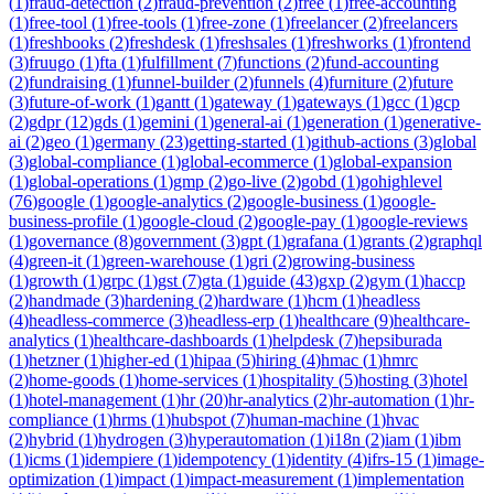
(
1
)
fraud-detection
(
2
)
fraud-prevention
(
2
)
free
(
1
)
free-accounting
(
1
)
free-tool
(
1
)
free-tools
(
1
)
free-zone
(
1
)
freelancer
(
2
)
freelancers
(
1
)
freshbooks
(
2
)
freshdesk
(
1
)
freshsales
(
1
)
freshworks
(
1
)
frontend
(
3
)
fruugo
(
1
)
fta
(
1
)
fulfillment
(
7
)
functions
(
2
)
fund-accounting
(
2
)
fundraising
(
1
)
funnel-builder
(
2
)
funnels
(
4
)
furniture
(
2
)
future
(
3
)
future-of-work
(
1
)
gantt
(
1
)
gateway
(
1
)
gateways
(
1
)
gcc
(
1
)
gcp
(
2
)
gdpr
(
12
)
gds
(
1
)
gemini
(
1
)
general-ai
(
1
)
generation
(
1
)
generative-
ai
(
2
)
geo
(
1
)
germany
(
23
)
getting-started
(
1
)
github-actions
(
3
)
global
(
3
)
global-compliance
(
1
)
global-ecommerce
(
1
)
global-expansion
(
1
)
global-operations
(
1
)
gmp
(
2
)
go-live
(
2
)
gobd
(
1
)
gohighlevel
(
76
)
google
(
1
)
google-analytics
(
2
)
google-business
(
1
)
google-
business-profile
(
1
)
google-cloud
(
2
)
google-pay
(
1
)
google-reviews
(
1
)
governance
(
8
)
government
(
3
)
gpt
(
1
)
grafana
(
1
)
grants
(
2
)
graphql
(
4
)
green-it
(
1
)
green-warehouse
(
1
)
gri
(
2
)
growing-business
(
1
)
growth
(
1
)
grpc
(
1
)
gst
(
7
)
gta
(
1
)
guide
(
43
)
gxp
(
2
)
gym
(
1
)
haccp
(
2
)
handmade
(
3
)
hardening
(
2
)
hardware
(
1
)
hcm
(
1
)
headless
(
4
)
headless-commerce
(
3
)
headless-erp
(
1
)
healthcare
(
9
)
healthcare-
analytics
(
1
)
healthcare-dashboards
(
1
)
helpdesk
(
7
)
hepsiburada
(
1
)
hetzner
(
1
)
higher-ed
(
1
)
hipaa
(
5
)
hiring
(
4
)
hmac
(
1
)
hmrc
(
2
)
home-goods
(
1
)
home-services
(
1
)
hospitality
(
5
)
hosting
(
3
)
hotel
(
1
)
hotel-management
(
1
)
hr
(
20
)
hr-analytics
(
2
)
hr-automation
(
1
)
hr-
compliance
(
1
)
hrms
(
1
)
hubspot
(
7
)
human-machine
(
1
)
hvac
(
2
)
hybrid
(
1
)
hydrogen
(
3
)
hyperautomation
(
1
)
i18n
(
2
)
iam
(
1
)
ibm
(
1
)
icms
(
1
)
idempiere
(
1
)
idempotency
(
1
)
identity
(
4
)
ifrs-15
(
1
)
image-
optimization
(
1
)
impact
(
1
)
impact-measurement
(
1
)
implementation