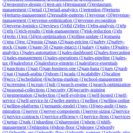
(
2
)
responsive-design
(
1
)
rest-api
(
4
)
restaurant
(
5
)
restaurant-
management
(
1
)
retail
(
13
)
retail-analytics
(
1
)
retention
(
9
)
returns
(
4
)
returns-management
(
2
)
reusable-patterns
(
1
)
revenue
(
10
)
revenue-
management
(
1
)
revenue-optimization
(
1
)
revenue-recognition
(
5
)
reverse-logistics
(
2
)
reviews
(
5
)
rfid
(
2
)
rfm
(
1
)
rfm-analysis
(
1
)
rfp
(
1
)
rfq
(
1
)
rich-results
(
1
)
risk-management
(
7
)
risk-reduction
(
1
)
rls
(
4
)
rohs
(
1
)
roi
(
34
)
roi-optimization
(
1
)
rolling-update
(
1
)
romania
(
1
)
rpa
(
3
)
rsc
(
2
)
russia
(
2
)
saas
(
25
)
saas-pricing
(
1
)
safety
(
2
)
safety-
stock
(
1
)
sage
(
1
)
sage-50
(
2
)
sage-intacct
(
1
)
salary
(
1
)
sales
(
19
)
sales-
analytics
(
3
)
sales-automation
(
1
)
sales-dashboard
(
2
)
sales-forecasting
(
1
)
sales-management
(
1
)
sales-operations
(
1
)
sales-pipeline
(
1
)
sales-
tax
(
8
)
salesforce
(
5
)
salesforce-einstein
(
1
)
salesforce-essentials
(
1
)
sanctions
(
1
)
sap
(
5
)
sap-business-one
(
2
)
sap-hana
(
1
)
sars
(
2
)
sasb
(
1
)
sat
(
1
)
saudi-arabia
(
3
)
sbom
(
1
)
scada
(
1
)
scalability
(
3
)
scaling
(
9
)
sccs
(
2
)
scheduling
(
6
)
schema-markup
(
1
)
school-management
(
1
)
screening
(
1
)
scrum
(
1
)
sdi
(
1
)
search-engine
(
1
)
search-optimization
(
2
)
seasonal-collections
(
1
)
security
(
36
)
security-training
(
1
)
segmentation
(
2
)
selection
(
1
)
self-evolving
(
1
)
self-hosted
(
1
)
self-
service
(
2
)
self-service-bi
(
2
)
seller-metrics
(
1
)
selling
(
1
)
selling-online
(
1
)
selling-platforms
(
1
)
semantic-model
(
1
)
seo
(
16
)
seo-audit
(
1
)
seo-
migration
(
1
)
server
(
1
)
server-components
(
1
)
server-sizing
(
2
)
service
(
1
)
service-contracts
(
1
)
service-efficiency
(
1
)
service-firms
(
1
)
services
(
1
)
setup
(
2
)
sgk
(
1
)
sharding
(
1
)
sharepoint
(
1
)
shein
(
1
)
shift-
management
(
3
)
shipping
(
4
)
shop-floor
(
2
)
shopee
(
2
)
shopify
(
114
)
shopify-api
(
1
)
shopify-flow
(
1
)
shopify-partners
(
1
)
shopify-plus