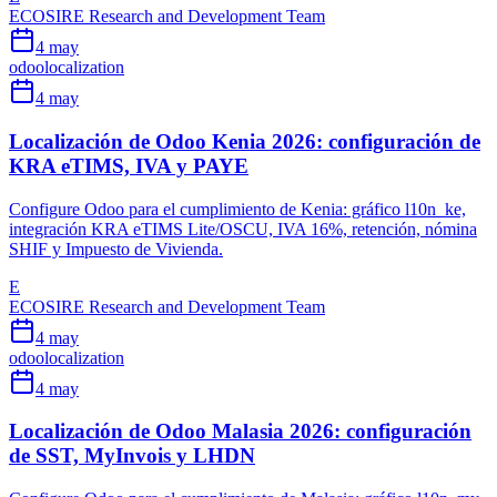
ECOSIRE Research and Development Team
4 may
odoo
localization
4 may
Localización de Odoo Kenia 2026: configuración de
KRA eTIMS, IVA y PAYE
Configure Odoo para el cumplimiento de Kenia: gráfico l10n_ke,
integración KRA eTIMS Lite/OSCU, IVA 16%, retención, nómina
SHIF y Impuesto de Vivienda.
E
ECOSIRE Research and Development Team
4 may
odoo
localization
4 may
Localización de Odoo Malasia 2026: configuración
de SST, MyInvois y LHDN