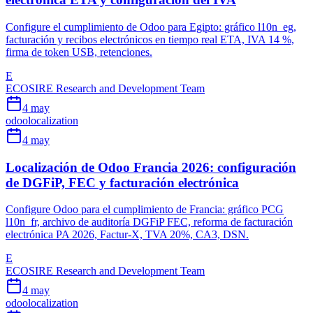
Configure el cumplimiento de Odoo para Egipto: gráfico l10n_eg,
facturación y recibos electrónicos en tiempo real ETA, IVA 14 %,
firma de token USB, retenciones.
E
ECOSIRE Research and Development Team
4 may
odoo
localization
4 may
Localización de Odoo Francia 2026: configuración
de DGFiP, FEC y facturación electrónica
Configure Odoo para el cumplimiento de Francia: gráfico PCG
l10n_fr, archivo de auditoría DGFiP FEC, reforma de facturación
electrónica PA 2026, Factur-X, TVA 20%, CA3, DSN.
E
ECOSIRE Research and Development Team
4 may
odoo
localization