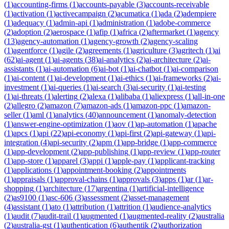
(
1
)
accounting-firms
(
1
)
accounts-payable
(
3
)
accounts-receivable
(
1
)
activation
(
1
)
activecampaign
(
2
)
acumatica
(
1
)
ada
(
2
)
adempiere
(
1
)
adequacy
(
1
)
admin-api
(
1
)
administration
(
1
)
adobe-commerce
(
2
)
adoption
(
2
)
aerospace
(
1
)
afip
(
1
)
africa
(
2
)
aftermarket
(
1
)
agency
(
13
)
agency-automation
(
1
)
agency-growth
(
2
)
agency-scaling
(
1
)
agentforce
(
1
)
agile
(
2
)
agreements
(
1
)
agriculture
(
3
)
agritech
(
1
)
ai
(
62
)
ai-agent
(
1
)
ai-agents
(
38
)
ai-analytics
(
2
)
ai-architecture
(
2
)
ai-
assistants
(
1
)
ai-automation
(
6
)
ai-bot
(
1
)
ai-chatbot
(
1
)
ai-comparison
(
1
)
ai-content
(
1
)
ai-development
(
1
)
ai-ethics
(
1
)
ai-frameworks
(
2
)
ai-
investment
(
1
)
ai-queries
(
1
)
ai-search
(
3
)
ai-security
(
1
)
ai-testing
(
1
)
ai-threats
(
1
)
alerting
(
2
)
alexa
(
1
)
alibaba
(
1
)
aliexpress
(
1
)
all-in-one
(
2
)
allegro
(
2
)
amazon
(
7
)
amazon-ads
(
1
)
amazon-ppc
(
1
)
amazon-
seller
(
1
)
aml
(
1
)
analytics
(
40
)
announcement
(
1
)
anomaly-detection
(
1
)
answer-engine-optimization
(
1
)
aov
(
1
)
ap-automation
(
1
)
apache
(
1
)
apcs
(
1
)
api
(
22
)
api-economy
(
1
)
api-first
(
2
)
api-gateway
(
1
)
api-
integration
(
4
)
api-security
(
2
)
apm
(
1
)
app-bridge
(
1
)
app-commerce
(
1
)
app-development
(
2
)
app-publishing
(
1
)
app-review
(
1
)
app-router
(
1
)
app-store
(
1
)
apparel
(
3
)
appi
(
1
)
apple-pay
(
1
)
applicant-tracking
(
1
)
applications
(
1
)
appointment-booking
(
2
)
appointments
(
1
)
appraisals
(
1
)
approval-chains
(
1
)
approvals
(
3
)
apps
(
1
)
ar
(
1
)
ar-
shopping
(
1
)
architecture
(
17
)
argentina
(
1
)
artificial-intelligence
(
2
)
as9100
(
1
)
asc-606
(
3
)
assessment
(
2
)
asset-management
(
4
)
assistant
(
1
)
ato
(
1
)
attribution
(
1
)
attrition
(
1
)
audience-analytics
(
1
)
audit
(
7
)
audit-trail
(
1
)
augmented
(
1
)
augmented-reality
(
2
)
australia
(
2
)
australia-gst
(
1
)
authentication
(
6
)
authentik
(
2
)
authorization