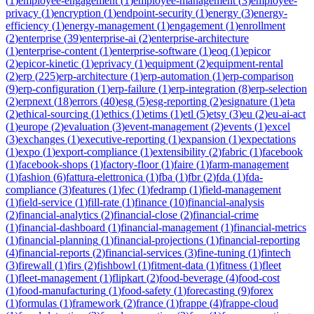
(
1
)
employee-engagement
(
1
)
employee-management
(
3
)
employee-
privacy
(
1
)
encryption
(
1
)
endpoint-security
(
1
)
energy
(
3
)
energy-
efficiency
(
1
)
energy-management
(
1
)
engagement
(
1
)
enrollment
(
2
)
enterprise
(
39
)
enterprise-ai
(
2
)
enterprise-architecture
(
1
)
enterprise-content
(
1
)
enterprise-software
(
1
)
eoq
(
1
)
epicor
(
2
)
epicor-kinetic
(
1
)
eprivacy
(
1
)
equipment
(
2
)
equipment-rental
(
2
)
erp
(
225
)
erp-architecture
(
1
)
erp-automation
(
1
)
erp-comparison
(
9
)
erp-configuration
(
1
)
erp-failure
(
1
)
erp-integration
(
8
)
erp-selection
(
2
)
erpnext
(
18
)
errors
(
40
)
esg
(
5
)
esg-reporting
(
2
)
esignature
(
1
)
eta
(
2
)
ethical-sourcing
(
1
)
ethics
(
1
)
etims
(
1
)
etl
(
5
)
etsy
(
3
)
eu
(
2
)
eu-ai-act
(
1
)
europe
(
2
)
evaluation
(
3
)
event-management
(
2
)
events
(
1
)
excel
(
3
)
exchanges
(
1
)
executive-reporting
(
1
)
expansion
(
1
)
expectations
(
1
)
expo
(
1
)
export-compliance
(
1
)
extensibility
(
2
)
fabric
(
1
)
facebook
(
1
)
facebook-shops
(
1
)
factory-floor
(
1
)
faire
(
1
)
farm-management
(
1
)
fashion
(
6
)
fattura-elettronica
(
1
)
fba
(
1
)
fbr
(
2
)
fda
(
1
)
fda-
compliance
(
3
)
features
(
1
)
fec
(
1
)
fedramp
(
1
)
field-management
(
1
)
field-service
(
1
)
fill-rate
(
1
)
finance
(
10
)
financial-analysis
(
2
)
financial-analytics
(
2
)
financial-close
(
2
)
financial-crime
(
1
)
financial-dashboard
(
1
)
financial-management
(
1
)
financial-metrics
(
1
)
financial-planning
(
1
)
financial-projections
(
1
)
financial-reporting
(
4
)
financial-reports
(
2
)
financial-services
(
3
)
fine-tuning
(
1
)
fintech
(
3
)
firewall
(
1
)
firs
(
2
)
fishbowl
(
1
)
fitment-data
(
1
)
fitness
(
1
)
fleet
(
1
)
fleet-management
(
1
)
flipkart
(
2
)
food-beverage
(
4
)
food-cost
(
1
)
food-manufacturing
(
1
)
food-safety
(
1
)
forecasting
(
9
)
forex
(
1
)
formulas
(
1
)
framework
(
2
)
france
(
1
)
frappe
(
4
)
frappe-cloud