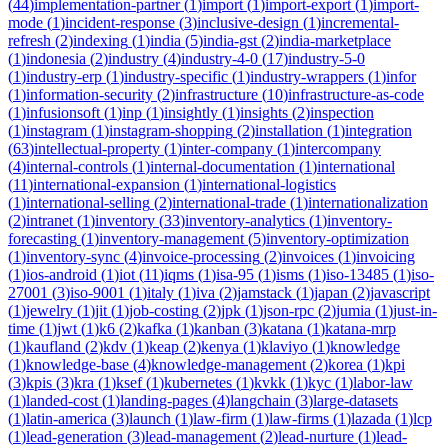
(
44
)
implementation-partner
(
1
)
import
(
1
)
import-export
(
1
)
import-
mode
(
1
)
incident-response
(
3
)
inclusive-design
(
1
)
incremental-
refresh
(
2
)
indexing
(
1
)
india
(
5
)
india-gst
(
2
)
india-marketplace
(
1
)
indonesia
(
2
)
industry
(
4
)
industry-4-0
(
17
)
industry-5-0
(
1
)
industry-erp
(
1
)
industry-specific
(
1
)
industry-wrappers
(
1
)
infor
(
1
)
information-security
(
2
)
infrastructure
(
10
)
infrastructure-as-code
(
1
)
infusionsoft
(
1
)
inp
(
1
)
insightly
(
1
)
insights
(
2
)
inspection
(
1
)
instagram
(
1
)
instagram-shopping
(
2
)
installation
(
1
)
integration
(
63
)
intellectual-property
(
1
)
inter-company
(
1
)
intercompany
(
4
)
internal-controls
(
1
)
internal-documentation
(
1
)
international
(
11
)
international-expansion
(
1
)
international-logistics
(
1
)
international-selling
(
2
)
international-trade
(
1
)
internationalization
(
2
)
intranet
(
1
)
inventory
(
33
)
inventory-analytics
(
1
)
inventory-
forecasting
(
1
)
inventory-management
(
5
)
inventory-optimization
(
1
)
inventory-sync
(
4
)
invoice-processing
(
2
)
invoices
(
1
)
invoicing
(
1
)
ios-android
(
1
)
iot
(
11
)
iqms
(
1
)
isa-95
(
1
)
isms
(
1
)
iso-13485
(
1
)
iso-
27001
(
3
)
iso-9001
(
1
)
italy
(
1
)
iva
(
2
)
jamstack
(
1
)
japan
(
2
)
javascript
(
1
)
jewelry
(
1
)
jit
(
1
)
job-costing
(
2
)
jpk
(
1
)
json-rpc
(
2
)
jumia
(
1
)
just-in-
time
(
1
)
jwt
(
1
)
k6
(
2
)
kafka
(
1
)
kanban
(
3
)
katana
(
1
)
katana-mrp
(
1
)
kaufland
(
2
)
kdv
(
1
)
keap
(
2
)
kenya
(
1
)
klaviyo
(
1
)
knowledge
(
1
)
knowledge-base
(
4
)
knowledge-management
(
2
)
korea
(
1
)
kpi
(
3
)
kpis
(
3
)
kra
(
1
)
ksef
(
1
)
kubernetes
(
1
)
kvkk
(
1
)
kyc
(
1
)
labor-law
(
1
)
landed-cost
(
1
)
landing-pages
(
4
)
langchain
(
3
)
large-datasets
(
1
)
latin-america
(
3
)
launch
(
1
)
law-firm
(
1
)
law-firms
(
1
)
lazada
(
1
)
lcp
(
1
)
lead-generation
(
3
)
lead-management
(
2
)
lead-nurture
(
1
)
lead-