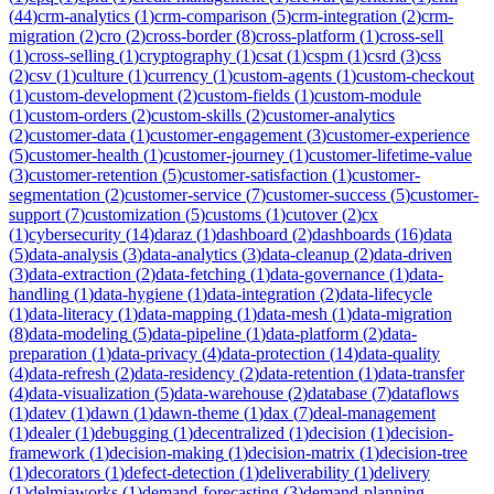
(
44
)
crm-analytics
(
1
)
crm-comparison
(
5
)
crm-integration
(
2
)
crm-
migration
(
2
)
cro
(
2
)
cross-border
(
8
)
cross-platform
(
1
)
cross-sell
(
1
)
cross-selling
(
1
)
cryptography
(
1
)
csat
(
1
)
cspm
(
1
)
csrd
(
3
)
css
(
2
)
csv
(
1
)
culture
(
1
)
currency
(
1
)
custom-agents
(
1
)
custom-checkout
(
1
)
custom-development
(
2
)
custom-fields
(
1
)
custom-module
(
1
)
custom-orders
(
2
)
custom-skills
(
2
)
customer-analytics
(
2
)
customer-data
(
1
)
customer-engagement
(
3
)
customer-experience
(
5
)
customer-health
(
1
)
customer-journey
(
1
)
customer-lifetime-value
(
3
)
customer-retention
(
5
)
customer-satisfaction
(
1
)
customer-
segmentation
(
2
)
customer-service
(
7
)
customer-success
(
5
)
customer-
support
(
7
)
customization
(
5
)
customs
(
1
)
cutover
(
2
)
cx
(
1
)
cybersecurity
(
14
)
daraz
(
1
)
dashboard
(
2
)
dashboards
(
16
)
data
(
5
)
data-analysis
(
3
)
data-analytics
(
3
)
data-cleanup
(
2
)
data-driven
(
3
)
data-extraction
(
2
)
data-fetching
(
1
)
data-governance
(
1
)
data-
handling
(
1
)
data-hygiene
(
1
)
data-integration
(
2
)
data-lifecycle
(
1
)
data-literacy
(
1
)
data-mapping
(
1
)
data-mesh
(
1
)
data-migration
(
8
)
data-modeling
(
5
)
data-pipeline
(
1
)
data-platform
(
2
)
data-
preparation
(
1
)
data-privacy
(
4
)
data-protection
(
14
)
data-quality
(
4
)
data-refresh
(
2
)
data-residency
(
2
)
data-retention
(
1
)
data-transfer
(
4
)
data-visualization
(
5
)
data-warehouse
(
2
)
database
(
7
)
dataflows
(
1
)
datev
(
1
)
dawn
(
1
)
dawn-theme
(
1
)
dax
(
7
)
deal-management
(
1
)
dealer
(
1
)
debugging
(
1
)
decentralized
(
1
)
decision
(
1
)
decision-
framework
(
1
)
decision-making
(
1
)
decision-matrix
(
1
)
decision-tree
(
1
)
decorators
(
1
)
defect-detection
(
1
)
deliverability
(
1
)
delivery
(
1
)
delmiaworks
(
1
)
demand-forecasting
(
3
)
demand-planning