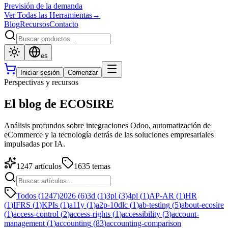
Previsión de la demanda
Ver Todas las Herramientas
→
Blog
Recursos
Contacto
es
Iniciar sesión
Comenzar
Perspectivas y recursos
El blog de ECOSIRE
Análisis profundos sobre integraciones Odoo, automatización de
eCommerce y la tecnología detrás de las soluciones empresariales
impulsadas por IA.
1247
artículos
1635
temas
Todos (1247)
2026
(
6
)
3d
(
1
)
3pl
(
3
)
4pl
(
1
)
AP-AR
(
1
)
HR
(
1
)
IFRS
(
1
)
KPIs
(
1
)
a11y
(
1
)
a2p-10dlc
(
1
)
ab-testing
(
5
)
about-ecosire
(
1
)
access-control
(
2
)
access-rights
(
1
)
accessibility
(
3
)
account-
management
(
1
)
accounting
(
83
)
accounting-comparison