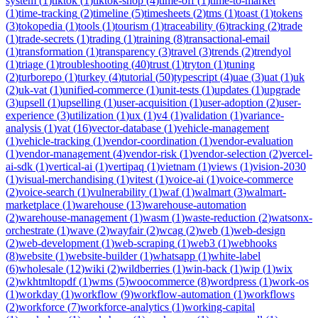
system
(
1
)
tiktok
(
1
)
tiktok-shop
(
4
)
time-off
(
1
)
time-to-market
(
1
)
time-tracking
(
2
)
timeline
(
5
)
timesheets
(
2
)
tms
(
1
)
toast
(
1
)
tokens
(
3
)
tokopedia
(
1
)
tools
(
1
)
tourism
(
1
)
traceability
(
6
)
tracking
(
2
)
trade
(
1
)
trade-secrets
(
1
)
trading
(
1
)
training
(
8
)
transactional-email
(
1
)
transformation
(
1
)
transparency
(
3
)
travel
(
3
)
trends
(
2
)
trendyol
(
1
)
triage
(
1
)
troubleshooting
(
40
)
trust
(
1
)
tryton
(
1
)
tuning
(
2
)
turborepo
(
1
)
turkey
(
4
)
tutorial
(
50
)
typescript
(
4
)
uae
(
3
)
uat
(
1
)
uk
(
2
)
uk-vat
(
1
)
unified-commerce
(
1
)
unit-tests
(
1
)
updates
(
1
)
upgrade
(
3
)
upsell
(
1
)
upselling
(
1
)
user-acquisition
(
1
)
user-adoption
(
2
)
user-
experience
(
3
)
utilization
(
1
)
ux
(
1
)
v4
(
1
)
validation
(
1
)
variance-
analysis
(
1
)
vat
(
16
)
vector-database
(
1
)
vehicle-management
(
1
)
vehicle-tracking
(
1
)
vendor-coordination
(
1
)
vendor-evaluation
(
1
)
vendor-management
(
4
)
vendor-risk
(
1
)
vendor-selection
(
2
)
vercel-
ai-sdk
(
1
)
vertical-ai
(
1
)
vertipaq
(
1
)
vietnam
(
1
)
views
(
1
)
vision-2030
(
1
)
visual-merchandising
(
1
)
vitest
(
1
)
voice-ai
(
1
)
voice-commerce
(
2
)
voice-search
(
1
)
vulnerability
(
1
)
waf
(
1
)
walmart
(
3
)
walmart-
marketplace
(
1
)
warehouse
(
13
)
warehouse-automation
(
2
)
warehouse-management
(
1
)
wasm
(
1
)
waste-reduction
(
2
)
watsonx-
orchestrate
(
1
)
wave
(
2
)
wayfair
(
2
)
wcag
(
2
)
web
(
1
)
web-design
(
2
)
web-development
(
1
)
web-scraping
(
1
)
web3
(
1
)
webhooks
(
8
)
website
(
1
)
website-builder
(
1
)
whatsapp
(
1
)
white-label
(
6
)
wholesale
(
12
)
wiki
(
2
)
wildberries
(
1
)
win-back
(
1
)
wip
(
1
)
wix
(
2
)
wkhtmltopdf
(
1
)
wms
(
5
)
woocommerce
(
8
)
wordpress
(
1
)
work-os
(
1
)
workday
(
1
)
workflow
(
9
)
workflow-automation
(
1
)
workflows
(
2
)
workforce
(
7
)
workforce-analytics
(
1
)
working-capital