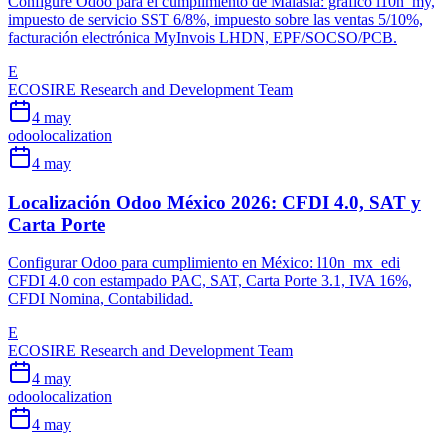
Configure Odoo para el cumplimiento de Malasia: gráfico l10n_my,
impuesto de servicio SST 6/8%, impuesto sobre las ventas 5/10%,
facturación electrónica MyInvois LHDN, EPF/SOCSO/PCB.
E
ECOSIRE Research and Development Team
4 may
odoo
localization
4 may
Localización Odoo México 2026: CFDI 4.0, SAT y
Carta Porte
Configurar Odoo para cumplimiento en México: l10n_mx_edi
CFDI 4.0 con estampado PAC, SAT, Carta Porte 3.1, IVA 16%,
CFDI Nomina, Contabilidad.
E
ECOSIRE Research and Development Team
4 may
odoo
localization
4 may