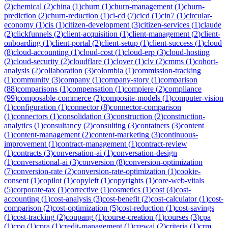
(
2
)
chemical
(
2
)
china
(
1
)
churn
(
1
)
churn-management
(
1
)
churn-
prediction
(
2
)
churn-reduction
(
1
)
ci-cd
(
7
)
cicd
(
1
)
cin7
(
1
)
circular-
economy
(
1
)
cis
(
1
)
citizen-development
(
3
)
citizen-services
(
1
)
claude
(
2
)
clickfunnels
(
2
)
client-acquisition
(
1
)
client-management
(
2
)
client-
onboarding
(
1
)
client-portal
(
2
)
client-setup
(
1
)
client-success
(
1
)
cloud
(
8
)
cloud-accounting
(
1
)
cloud-cost
(
1
)
cloud-erp
(
3
)
cloud-hosting
(
2
)
cloud-security
(
2
)
cloudflare
(
1
)
clover
(
1
)
clv
(
2
)
cmms
(
1
)
cohort-
analysis
(
2
)
collaboration
(
3
)
colombia
(
1
)
commission-tracking
(
1
)
community
(
3
)
company
(
1
)
company-story
(
1
)
comparison
(
88
)
comparisons
(
1
)
compensation
(
1
)
compiere
(
2
)
compliance
(
99
)
composable-commerce
(
2
)
composite-models
(
1
)
computer-vision
(
1
)
configuration
(
1
)
connector
(
8
)
connector-comparison
(
1
)
connectors
(
1
)
consolidation
(
3
)
construction
(
2
)
construction-
analytics
(
1
)
consultancy
(
2
)
consulting
(
3
)
containers
(
3
)
content
(
1
)
content-management
(
2
)
content-marketing
(
3
)
continuous-
improvement
(
1
)
contract-management
(
1
)
contract-review
(
1
)
contracts
(
3
)
conversation-ai
(
1
)
conversation-design
(
1
)
conversational-ai
(
3
)
conversion
(
8
)
conversion-optimization
(
7
)
conversion-rate
(
2
)
conversion-rate-optimization
(
1
)
cookie-
consent
(
1
)
copilot
(
1
)
copyleft
(
1
)
copyrights
(
1
)
core-web-vitals
(
5
)
corporate-tax
(
1
)
corrective
(
1
)
cosmetics
(
1
)
cost
(
4
)
cost-
accounting
(
1
)
cost-analysis
(
3
)
cost-benefit
(
2
)
cost-calculator
(
1
)
cost-
comparison
(
2
)
cost-optimization
(
5
)
cost-reduction
(
1
)
cost-savings
(
1
)
cost-tracking
(
2
)
coupang
(
1
)
course-creation
(
1
)
courses
(
3
)
cpa
(
1
)
cpq
(
1
)
cpra
(
1
)
credit-management
(
1
)
crewai
(
2
)
criteria
(
1
)
crm