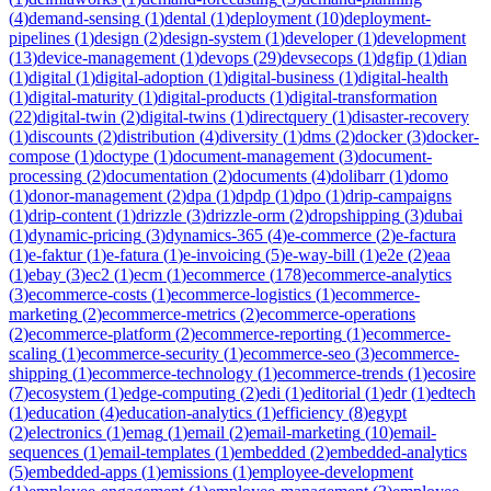
(
4
)
demand-sensing
(
1
)
dental
(
1
)
deployment
(
10
)
deployment-
pipelines
(
1
)
design
(
2
)
design-system
(
1
)
developer
(
1
)
development
(
13
)
device-management
(
1
)
devops
(
29
)
devsecops
(
1
)
dgfip
(
1
)
dian
(
1
)
digital
(
1
)
digital-adoption
(
1
)
digital-business
(
1
)
digital-health
(
1
)
digital-maturity
(
1
)
digital-products
(
1
)
digital-transformation
(
22
)
digital-twin
(
2
)
digital-twins
(
1
)
directquery
(
1
)
disaster-recovery
(
1
)
discounts
(
2
)
distribution
(
4
)
diversity
(
1
)
dms
(
2
)
docker
(
3
)
docker-
compose
(
1
)
doctype
(
1
)
document-management
(
3
)
document-
processing
(
2
)
documentation
(
2
)
documents
(
4
)
dolibarr
(
1
)
domo
(
1
)
donor-management
(
2
)
dpa
(
1
)
dpdp
(
1
)
dpo
(
1
)
drip-campaigns
(
1
)
drip-content
(
1
)
drizzle
(
3
)
drizzle-orm
(
2
)
dropshipping
(
3
)
dubai
(
1
)
dynamic-pricing
(
3
)
dynamics-365
(
4
)
e-commerce
(
2
)
e-factura
(
1
)
e-faktur
(
1
)
e-fatura
(
1
)
e-invoicing
(
5
)
e-way-bill
(
1
)
e2e
(
2
)
eaa
(
1
)
ebay
(
3
)
ec2
(
1
)
ecm
(
1
)
ecommerce
(
178
)
ecommerce-analytics
(
3
)
ecommerce-costs
(
1
)
ecommerce-logistics
(
1
)
ecommerce-
marketing
(
2
)
ecommerce-metrics
(
2
)
ecommerce-operations
(
2
)
ecommerce-platform
(
2
)
ecommerce-reporting
(
1
)
ecommerce-
scaling
(
1
)
ecommerce-security
(
1
)
ecommerce-seo
(
3
)
ecommerce-
shipping
(
1
)
ecommerce-technology
(
1
)
ecommerce-trends
(
1
)
ecosire
(
7
)
ecosystem
(
1
)
edge-computing
(
2
)
edi
(
1
)
editorial
(
1
)
edr
(
1
)
edtech
(
1
)
education
(
4
)
education-analytics
(
1
)
efficiency
(
8
)
egypt
(
2
)
electronics
(
1
)
emag
(
1
)
email
(
2
)
email-marketing
(
10
)
email-
sequences
(
1
)
email-templates
(
1
)
embedded
(
2
)
embedded-analytics
(
5
)
embedded-apps
(
1
)
emissions
(
1
)
employee-development