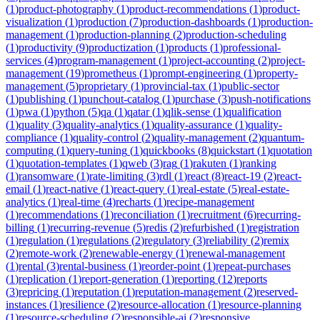
(
1
)
product-photography
(
1
)
product-recommendations
(
1
)
product-
visualization
(
1
)
production
(
7
)
production-dashboards
(
1
)
production-
management
(
1
)
production-planning
(
2
)
production-scheduling
(
1
)
productivity
(
9
)
productization
(
1
)
products
(
1
)
professional-
services
(
4
)
program-management
(
1
)
project-accounting
(
2
)
project-
management
(
19
)
prometheus
(
1
)
prompt-engineering
(
1
)
property-
management
(
5
)
proprietary
(
1
)
provincial-tax
(
1
)
public-sector
(
1
)
publishing
(
1
)
punchout-catalog
(
1
)
purchase
(
3
)
push-notifications
(
1
)
pwa
(
1
)
python
(
5
)
qa
(
1
)
qatar
(
1
)
qlik-sense
(
1
)
qualification
(
1
)
quality
(
3
)
quality-analytics
(
1
)
quality-assurance
(
1
)
quality-
compliance
(
1
)
quality-control
(
2
)
quality-management
(
2
)
quantum-
computing
(
1
)
query-tuning
(
1
)
quickbooks
(
8
)
quickstart
(
1
)
quotation
(
1
)
quotation-templates
(
1
)
qweb
(
3
)
rag
(
1
)
rakuten
(
1
)
ranking
(
1
)
ransomware
(
1
)
rate-limiting
(
3
)
rdl
(
1
)
react
(
8
)
react-19
(
2
)
react-
email
(
1
)
react-native
(
1
)
react-query
(
1
)
real-estate
(
5
)
real-estate-
analytics
(
1
)
real-time
(
4
)
recharts
(
1
)
recipe-management
(
1
)
recommendations
(
1
)
reconciliation
(
1
)
recruitment
(
6
)
recurring-
billing
(
1
)
recurring-revenue
(
5
)
redis
(
2
)
refurbished
(
1
)
registration
(
1
)
regulation
(
1
)
regulations
(
2
)
regulatory
(
3
)
reliability
(
2
)
remix
(
2
)
remote-work
(
2
)
renewable-energy
(
1
)
renewal-management
(
1
)
rental
(
3
)
rental-business
(
1
)
reorder-point
(
1
)
repeat-purchases
(
1
)
replication
(
1
)
report-generation
(
1
)
reporting
(
12
)
reports
(
3
)
repricing
(
1
)
reputation
(
1
)
reputation-management
(
2
)
reserved-
instances
(
1
)
resilience
(
2
)
resource-allocation
(
1
)
resource-planning
(
1
)
resource-scheduling
(
2
)
responsible-ai
(
2
)
responsive