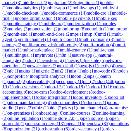
market
(
3
)
middle-east
(
3
)
migration
(
29
)
migrations
(
1
)
mobile
(
1
)
mobile-analytics
(
1
)
mobile-app
(
1
)
mobile-apps
(
1
)
mobile-bi
(
1
)
mobile-checkout
(
1
)
mobile-commerce
(
14
)
mobile-cro
(
1
)
mobile-
first
(
1
)
mobile-optimization
(
1
)
mobile-payments
(
1
)
mobile-seo
(
1
)
mobile-strategy
(
1
)
mobile-ux
(
1
)
modernization
(
1
)
modules
(
2
)
monday
(
3
)
monetization
(
2
)
monitoring
(
8
)
monolith
(
1
)
monorepo
(
2
)
month-end
(
1
)
month-end-close
(
2
)
mps
(
1
)
mrp
(
6
)
mtd
(
1
)
multi-
agent
(
5
)
multi-channel
(
13
)
multi-cloud
(
1
)
multi-company
(
3
)
multi-
country
(
2
)
multi-currency
(
6
)
multi-entity
(
2
)
multi-location
(
4
)
multi-
market
(
1
)
multi-marketplace
(
1
)
multi-tenancy
(
1
)
multi-tenant
(
4
)
multilingual
(
1
)
myinvois
(
1
)
n8n
(
1
)
native-app
(
1
)
natural-
language
(
2
)
ndpr
(
1
)
nearshoring
(
1
)
nestjs
(
5
)
netsuite
(
5
)
network-
operations
(
1
)
new-features
(
3
)
next-intl
(
1
)
next-js
(
1
)
nextjs
(
4
)
nexus
(
2
)
nfe
(
1
)
nginx
(
1
)
nigeria
(
3
)
nis2
(
1
)
nist
(
1
)
nlp
(
1
)
no-code
(
6
)
nodejs
(
1
)
nonprofit
(
4
)
nonprofit-analytics
(
1
)
noon
(
2
)
nps
(
1
)
oauth
(
1
)
oauth2
(
2
)
observability
(
4
)
occupancy
(
1
)
ocr
(
2
)
odoo
(
446
)
odoo
19
(
1
)
odoo versions
(
1
)
odoo-17
(
1
)
odoo-18
(
1
)
odoo-19
(
16
)
odoo-
accounting
(
6
)
odoo-crm
(
5
)
odoo-development
(
8
)
odoo-
implementation
(
1
)
odoo-integration
(
1
)
odoo-inventory
(
5
)
odoo-iot
(
1
)
odoo-manufacturing
(
4
)
odoo-modules
(
1
)
odoo-pos
(
1
)
odoo-
studio
(
1
)
oee
(
2
)
ofbiz
(
1
)
oidc
(
2
)
okrs
(
1
)
omnichannel
(
4
)
on-premise
(
1
)
on-premises
(
1
)
onboarding
(
6
)
online-courses
(
2
)
online-learning
(
2
)
online-reputation
(
1
)
online-store-2.0
(
1
)
open-source
(
6
)
open-
source-bi
(
1
)
open-source-erp
(
13
)
openai
(
1
)
openclaw
(
85
)
operations
(
6
)
optimization
(
21
)
orchestration
(
6
)
order-accuracy
(
1
)
order-