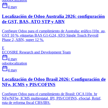
odoo
localization
4 may
Localización de Odoo Australia 2026: configuración
de GST, BAS, ATO STP y ABN
Configure Odoo para el cumplimiento de Australia: gráfico l10n_au,
GST 10 %, etiquetas BAS G1-G24, ATO Single Touch Payroll
Phase 2, ABN, super 12 %.
E
ECOSIRE Research and Development Team
4 may
odoo
localization
4 may
Localización de Odoo Brasil 2026: Configuración de
NFe, ICMS y PIS/COFINS
Configure Odoo para el cumplimiento de Brasil: OCA l10n_br
NFe/NFSe, ICMS multiestatal, IPI, PIS/COFINS, eSocial, Reinf,
ruta de reforma fiscal CBS/IBS.