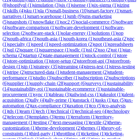
(
8
)
shopifyql
(
1
)
simulation
(
3
)
sis
(
1
)
sisense
(
1
)
six-sigma
(
1
)
sizing
(
1
)
skills
(
4
)
sku
(
1
)
sla
(
5
)
small-business
(
10
)
smart-factory
(
1
)
smart-
narratives
(
1
)
smart-warehouse
(
1
)
smb
(
9
)
sms-marketing
(
5
)
snapshots
(
1
)
snowflake
(
1
)
soc2
(
5
)
social-commerce
(
5
)
software
(
4
)
software-comparison
(
1
)
software-development
(
1
)
software-
selection
(
2
)
software-stack
(
1
)
solar-energy
(
1
)
solutions
(
1
)
sop
(
2
)
south-africa
(
3
)
south-asia
(
1
)
south-korea
(
1
)
southeast-asia
(
2
)
spc
(
1
)
specialty
(
1
)
speed
(
1
)
speed-optimization
(
2
)
spot
(
1
)
spreadsheets
(
1
)
sql
(
2
)
square
(
1
)
squarespace
(
1
)
ssdlc
(
1
)
ssl
(
2
)
sso
(
2
)
sst
(
1
)
star-
schema
(
2
)
startup
(
2
)
state-management
(
1
)
stock-control
(
1
)
store
(
1
)
store-optimization
(
1
)
store-setup
(
2
)
storefront-api
(
3
)
storefront-
design
(
1
)
stp
(
1
)
strategy
(
35
)
streaming
(
4
)
stress-test
(
1
)
stress-testing
(
1
)
stripe
(
2
)
structured-data
(
1
)
student-management
(
2
)
student-
performance
(
1
)
studio
(
3
)
subscriber
(
1
)
subscription
(
2
)
subscriptions
(
6
)
supplier
(
1
)
supply-chain
(
28
)
support
(
6
)
surveys
(
1
)
sustainability
(
14
)
sustainability-roi
(
1
)
sustainable-ecommerce
(
1
)
sustainable-
procurement
(
1
)
sync
(
1
)
tableau
(
3
)
tailwind-css
(
1
)
takealot
(
1
)
talent-
acquisition
(
2
)
tally
(
4
)
tally-prime
(
1
)
tanstack
(
1
)
tasks
(
1
)
tax
(
5
)
tax-
automation
(
2
)
tax-compliance
(
3
)
taxation
(
1
)
tco
(
5
)
tco-analysis
(
1
)
tds
(
1
)
team
(
1
)
tech
(
1
)
technical
(
1
)
technical-seo
(
4
)
technology
(
2
)
telecom
(
3
)
templates
(
3
)
temu
(
1
)
terraform
(
1
)
territory-
management
(
1
)
testing
(
7
)
text-messaging
(
1
)
textile
(
2
)
theme-
customization
(
1
)
theme-development
(
2
)
themes
(
1
)
theory-of-
constraints
(
1
)
third-party
(
1
)
throttling
(
1
)
ticketing
(
1
)
ticketing-