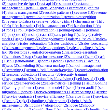
(
2
)
responsive-design
(
1
)
rest-api
(
4
)
restaurant
(
5
)
restaurant-
management
(
1
)
retail
(
13
)
retail-analytics
(
1
)
retention
(
9
)
returns
(
4
)
returns-management
(
2
)
reusable-patterns
(
1
)
revenue
(
10
)
revenue-
management
(
1
)
revenue-optimization
(
1
)
revenue-recognition
(
5
)
reverse-logistics
(
2
)
reviews
(
5
)
rfid
(
2
)
rfm
(
1
)
rfm-analysis
(
1
)
rfp
(
1
)
rfq
(
1
)
rich-results
(
1
)
risk-management
(
7
)
risk-reduction
(
1
)
rls
(
4
)
rohs
(
1
)
roi
(
34
)
roi-optimization
(
1
)
rolling-update
(
1
)
romania
(
1
)
rpa
(
3
)
rsc
(
2
)
russia
(
2
)
saas
(
25
)
saas-pricing
(
1
)
safety
(
2
)
safety-
stock
(
1
)
sage
(
1
)
sage-50
(
2
)
sage-intacct
(
1
)
salary
(
1
)
sales
(
19
)
sales-
analytics
(
3
)
sales-automation
(
1
)
sales-dashboard
(
2
)
sales-forecasting
(
1
)
sales-management
(
1
)
sales-operations
(
1
)
sales-pipeline
(
1
)
sales-
tax
(
8
)
salesforce
(
5
)
salesforce-einstein
(
1
)
salesforce-essentials
(
1
)
sanctions
(
1
)
sap
(
5
)
sap-business-one
(
2
)
sap-hana
(
1
)
sars
(
2
)
sasb
(
1
)
sat
(
1
)
saudi-arabia
(
3
)
sbom
(
1
)
scada
(
1
)
scalability
(
3
)
scaling
(
9
)
sccs
(
2
)
scheduling
(
6
)
schema-markup
(
1
)
school-management
(
1
)
screening
(
1
)
scrum
(
1
)
sdi
(
1
)
search-engine
(
1
)
search-optimization
(
2
)
seasonal-collections
(
1
)
security
(
36
)
security-training
(
1
)
segmentation
(
2
)
selection
(
1
)
self-evolving
(
1
)
self-hosted
(
1
)
self-
service
(
2
)
self-service-bi
(
2
)
seller-metrics
(
1
)
selling
(
1
)
selling-online
(
1
)
selling-platforms
(
1
)
semantic-model
(
1
)
seo
(
16
)
seo-audit
(
1
)
seo-
migration
(
1
)
server
(
1
)
server-components
(
1
)
server-sizing
(
2
)
service
(
1
)
service-contracts
(
1
)
service-efficiency
(
1
)
service-firms
(
1
)
services
(
1
)
setup
(
2
)
sgk
(
1
)
sharding
(
1
)
sharepoint
(
1
)
shein
(
1
)
shift-
management
(
3
)
shipping
(
4
)
shop-floor
(
2
)
shopee
(
2
)
shopify
(
114
)
shopify-api
(
1
)
shopify-flow
(
1
)
shopify-partners
(
1
)
shopify-plus