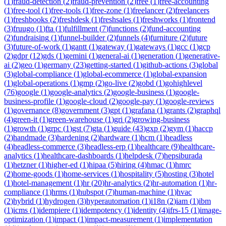
(
1
)
fraud-detection
(
2
)
fraud-prevention
(
2
)
free
(
1
)
free-accounting
(
1
)
free-tool
(
1
)
free-tools
(
1
)
free-zone
(
1
)
freelancer
(
2
)
freelancers
(
1
)
freshbooks
(
2
)
freshdesk
(
1
)
freshsales
(
1
)
freshworks
(
1
)
frontend
(
3
)
fruugo
(
1
)
fta
(
1
)
fulfillment
(
7
)
functions
(
2
)
fund-accounting
(
2
)
fundraising
(
1
)
funnel-builder
(
2
)
funnels
(
4
)
furniture
(
2
)
future
(
3
)
future-of-work
(
1
)
gantt
(
1
)
gateway
(
1
)
gateways
(
1
)
gcc
(
1
)
gcp
(
2
)
gdpr
(
12
)
gds
(
1
)
gemini
(
1
)
general-ai
(
1
)
generation
(
1
)
generative-
ai
(
2
)
geo
(
1
)
germany
(
23
)
getting-started
(
1
)
github-actions
(
3
)
global
(
3
)
global-compliance
(
1
)
global-ecommerce
(
1
)
global-expansion
(
1
)
global-operations
(
1
)
gmp
(
2
)
go-live
(
2
)
gobd
(
1
)
gohighlevel
(
76
)
google
(
1
)
google-analytics
(
2
)
google-business
(
1
)
google-
business-profile
(
1
)
google-cloud
(
2
)
google-pay
(
1
)
google-reviews
(
1
)
governance
(
8
)
government
(
3
)
gpt
(
1
)
grafana
(
1
)
grants
(
2
)
graphql
(
4
)
green-it
(
1
)
green-warehouse
(
1
)
gri
(
2
)
growing-business
(
1
)
growth
(
1
)
grpc
(
1
)
gst
(
7
)
gta
(
1
)
guide
(
43
)
gxp
(
2
)
gym
(
1
)
haccp
(
2
)
handmade
(
3
)
hardening
(
2
)
hardware
(
1
)
hcm
(
1
)
headless
(
4
)
headless-commerce
(
3
)
headless-erp
(
1
)
healthcare
(
9
)
healthcare-
analytics
(
1
)
healthcare-dashboards
(
1
)
helpdesk
(
7
)
hepsiburada
(
1
)
hetzner
(
1
)
higher-ed
(
1
)
hipaa
(
5
)
hiring
(
4
)
hmac
(
1
)
hmrc
(
2
)
home-goods
(
1
)
home-services
(
1
)
hospitality
(
5
)
hosting
(
3
)
hotel
(
1
)
hotel-management
(
1
)
hr
(
20
)
hr-analytics
(
2
)
hr-automation
(
1
)
hr-
compliance
(
1
)
hrms
(
1
)
hubspot
(
7
)
human-machine
(
1
)
hvac
(
2
)
hybrid
(
1
)
hydrogen
(
3
)
hyperautomation
(
1
)
i18n
(
2
)
iam
(
1
)
ibm
(
1
)
icms
(
1
)
idempiere
(
1
)
idempotency
(
1
)
identity
(
4
)
ifrs-15
(
1
)
image-
optimization
(
1
)
impact
(
1
)
impact-measurement
(
1
)
implementation