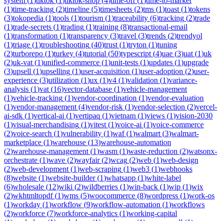
system
(
1
)
tiktok
(
1
)
tiktok-shop
(
4
)
time-off
(
1
)
time-to-market
(
1
)
time-tracking
(
2
)
timeline
(
5
)
timesheets
(
2
)
tms
(
1
)
toast
(
1
)
tokens
(
3
)
tokopedia
(
1
)
tools
(
1
)
tourism
(
1
)
traceability
(
6
)
tracking
(
2
)
trade
(
1
)
trade-secrets
(
1
)
trading
(
1
)
training
(
8
)
transactional-email
(
1
)
transformation
(
1
)
transparency
(
3
)
travel
(
3
)
trends
(
2
)
trendyol
(
1
)
triage
(
1
)
troubleshooting
(
40
)
trust
(
1
)
tryton
(
1
)
tuning
(
2
)
turborepo
(
1
)
turkey
(
4
)
tutorial
(
50
)
typescript
(
4
)
uae
(
3
)
uat
(
1
)
uk
(
2
)
uk-vat
(
1
)
unified-commerce
(
1
)
unit-tests
(
1
)
updates
(
1
)
upgrade
(
3
)
upsell
(
1
)
upselling
(
1
)
user-acquisition
(
1
)
user-adoption
(
2
)
user-
experience
(
3
)
utilization
(
1
)
ux
(
1
)
v4
(
1
)
validation
(
1
)
variance-
analysis
(
1
)
vat
(
16
)
vector-database
(
1
)
vehicle-management
(
1
)
vehicle-tracking
(
1
)
vendor-coordination
(
1
)
vendor-evaluation
(
1
)
vendor-management
(
4
)
vendor-risk
(
1
)
vendor-selection
(
2
)
vercel-
ai-sdk
(
1
)
vertical-ai
(
1
)
vertipaq
(
1
)
vietnam
(
1
)
views
(
1
)
vision-2030
(
1
)
visual-merchandising
(
1
)
vitest
(
1
)
voice-ai
(
1
)
voice-commerce
(
2
)
voice-search
(
1
)
vulnerability
(
1
)
waf
(
1
)
walmart
(
3
)
walmart-
marketplace
(
1
)
warehouse
(
13
)
warehouse-automation
(
2
)
warehouse-management
(
1
)
wasm
(
1
)
waste-reduction
(
2
)
watsonx-
orchestrate
(
1
)
wave
(
2
)
wayfair
(
2
)
wcag
(
2
)
web
(
1
)
web-design
(
2
)
web-development
(
1
)
web-scraping
(
1
)
web3
(
1
)
webhooks
(
8
)
website
(
1
)
website-builder
(
1
)
whatsapp
(
1
)
white-label
(
6
)
wholesale
(
12
)
wiki
(
2
)
wildberries
(
1
)
win-back
(
1
)
wip
(
1
)
wix
(
2
)
wkhtmltopdf
(
1
)
wms
(
5
)
woocommerce
(
8
)
wordpress
(
1
)
work-os
(
1
)
workday
(
1
)
workflow
(
9
)
workflow-automation
(
1
)
workflows
(
2
)
workforce
(
7
)
workforce-analytics
(
1
)
working-capital