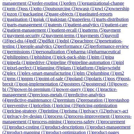
management
(
2
)
order-routing
(
1
)
orders
(
1
)
organizational-change
(
1
)
orm
(
3
)
oss
(
1
)
otto
(
3
)
outsourcing
(
3
)
owasp
(
1
)
owl
(
2
)
ownership
(
1
)
ozon
(
1
)
packaging
(
2
)
page-objects
(
1
)
paginated-reports
(
1
)
pagination
(
1
)
pajak
(
1
)
pakistan
(
2
)
paperless
(
1
)
parts-distribution
(
1
)
parts-management
(
1
)
patents
(
1
)
patient-analytics
(
1
)
patient-care
(
2
)
patient-management
(
1
)
patient-recall
(
1
)
patterns
(
5
)
payment
(
1
)
payment-security
(
2
)
payment-terms
(
1
)
payments
(
5
)
payroll
(
18
)
pci-dss
(
4
)
pdf
(
2
)
pdfkit
(
1
)
pdpl
(
2
)
peachtree
(
2
)
penetration-
testing
(
1
)
people-analytics
(
2
)
performance
(
25
)
performance-review
(
1
)
permissions
(
1
)
personalization
(
5
)
pharma
(
4
)
pharmaceutical
(
2
)
philippines
(
1
)
phishing
(
1
)
pick-pack-ship
(
1
)
pim
(
1
)
pipa
(
1
)
pipeda
(
1
)
pipedrive
(
2
)
pipeline
(
9
)
pipeline-automation
(
1
)
pipl
(
1
)
pixel-perfect
(
1
)
planning
(
9
)
plans
(
1
)
platform
(
3
)
playwright
(
2
)
plex
(
1
)
plex-smart-manufacturing
(
1
)
plm
(
2
)
plumbing
(
1
)
pm2
(
1
)
pms
(
1
)
pnpm
(
1
)
point-of-sale
(
3
)
poland
(
3
)
polaris
(
1
)
pos
(
9
)
post-
brexit
(
1
)
post-implementation
(
2
)
postgres
(
2
)
postgresql
(
10
)
power-
bi
(
79
)
power-bi-premium
(
1
)
power-query
(
1
)
ppc
(
1
)
practice-
management
(
2
)
precious-metals
(
1
)
predictive-analytics
(
4
)
predictive-maintenance
(
2
)
premium
(
2
)
preparation
(
1
)
prestashop
(
1
)
preventive
(
1
)
pricelists
(
1
)
pricing
(
19
)
pricing-optimization
(
1
)
pricing-strategy
(
3
)
printing
(
1
)
prisma
(
1
)
privacy
(
12
)
privacy-act
(
1
)
privacy-by-design
(
1
)
process
(
2
)
process-improvement
(
1
)
process-
management
(
1
)
process-mining
(
1
)
process-safety
(
1
)
procurement
(
11
)
product-costing
(
1
)
product-descriptions
(
1
)
product-management
(
2
)
product-mapping
(
1
)
product-optimization
(
1
)
product-pages