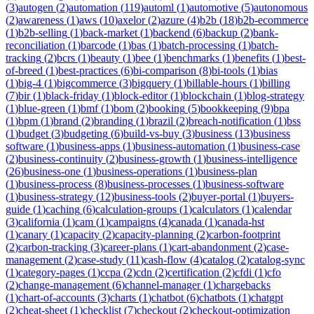
(
3
)
autogen
(
2
)
automation
(
119
)
automl
(
1
)
automotive
(
5
)
autonomous
(
2
)
awareness
(
1
)
aws
(
10
)
axelor
(
2
)
azure
(
4
)
b2b
(
18
)
b2b-ecommerce
(
1
)
b2b-selling
(
1
)
back-market
(
1
)
backend
(
6
)
backup
(
2
)
bank-
reconciliation
(
1
)
barcode
(
1
)
bas
(
1
)
batch-processing
(
1
)
batch-
tracking
(
2
)
bcrs
(
1
)
beauty
(
1
)
bee
(
1
)
benchmarks
(
1
)
benefits
(
1
)
best-
of-breed
(
1
)
best-practices
(
6
)
bi-comparison
(
8
)
bi-tools
(
1
)
bias
(
1
)
big-4
(
1
)
bigcommerce
(
3
)
bigquery
(
1
)
billable-hours
(
1
)
billing
(
7
)
bir
(
1
)
black-friday
(
1
)
block-editor
(
1
)
blockchain
(
1
)
blog-strategy
(
1
)
blue-green
(
1
)
bmf
(
1
)
bom
(
2
)
booking
(
5
)
bookkeeping
(
9
)
bpa
(
1
)
bpm
(
1
)
brand
(
2
)
branding
(
1
)
brazil
(
2
)
breach-notification
(
1
)
bss
(
1
)
budget
(
3
)
budgeting
(
6
)
build-vs-buy
(
3
)
business
(
13
)
business
software
(
1
)
business-apps
(
1
)
business-automation
(
1
)
business-case
(
2
)
business-continuity
(
2
)
business-growth
(
1
)
business-intelligence
(
26
)
business-one
(
1
)
business-operations
(
1
)
business-plan
(
1
)
business-process
(
8
)
business-processes
(
1
)
business-software
(
1
)
business-strategy
(
12
)
business-tools
(
2
)
buyer-portal
(
1
)
buyers-
guide
(
1
)
caching
(
6
)
calculation-groups
(
1
)
calculators
(
1
)
calendar
(
3
)
california
(
1
)
cam
(
1
)
campaigns
(
4
)
canada
(
1
)
canada-hst
(
1
)
canary
(
1
)
capacity
(
2
)
capacity-planning
(
2
)
carbon-footprint
(
2
)
carbon-tracking
(
3
)
career-plans
(
1
)
cart-abandonment
(
2
)
case-
management
(
2
)
case-study
(
11
)
cash-flow
(
4
)
catalog
(
2
)
catalog-sync
(
1
)
category-pages
(
1
)
ccpa
(
2
)
cdn
(
2
)
certification
(
2
)
cfdi
(
1
)
cfo
(
2
)
change-management
(
6
)
channel-manager
(
1
)
chargebacks
(
1
)
chart-of-accounts
(
3
)
charts
(
1
)
chatbot
(
6
)
chatbots
(
1
)
chatgpt
(
2
)
cheat-sheet
(
1
)
checklist
(
7
)
checkout
(
2
)
checkout-optimization