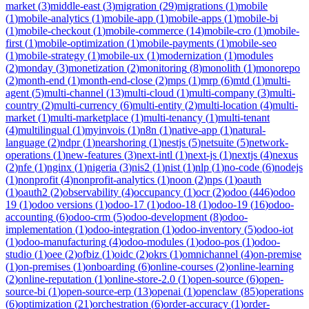
market
(
3
)
middle-east
(
3
)
migration
(
29
)
migrations
(
1
)
mobile
(
1
)
mobile-analytics
(
1
)
mobile-app
(
1
)
mobile-apps
(
1
)
mobile-bi
(
1
)
mobile-checkout
(
1
)
mobile-commerce
(
14
)
mobile-cro
(
1
)
mobile-
first
(
1
)
mobile-optimization
(
1
)
mobile-payments
(
1
)
mobile-seo
(
1
)
mobile-strategy
(
1
)
mobile-ux
(
1
)
modernization
(
1
)
modules
(
2
)
monday
(
3
)
monetization
(
2
)
monitoring
(
8
)
monolith
(
1
)
monorepo
(
2
)
month-end
(
1
)
month-end-close
(
2
)
mps
(
1
)
mrp
(
6
)
mtd
(
1
)
multi-
agent
(
5
)
multi-channel
(
13
)
multi-cloud
(
1
)
multi-company
(
3
)
multi-
country
(
2
)
multi-currency
(
6
)
multi-entity
(
2
)
multi-location
(
4
)
multi-
market
(
1
)
multi-marketplace
(
1
)
multi-tenancy
(
1
)
multi-tenant
(
4
)
multilingual
(
1
)
myinvois
(
1
)
n8n
(
1
)
native-app
(
1
)
natural-
language
(
2
)
ndpr
(
1
)
nearshoring
(
1
)
nestjs
(
5
)
netsuite
(
5
)
network-
operations
(
1
)
new-features
(
3
)
next-intl
(
1
)
next-js
(
1
)
nextjs
(
4
)
nexus
(
2
)
nfe
(
1
)
nginx
(
1
)
nigeria
(
3
)
nis2
(
1
)
nist
(
1
)
nlp
(
1
)
no-code
(
6
)
nodejs
(
1
)
nonprofit
(
4
)
nonprofit-analytics
(
1
)
noon
(
2
)
nps
(
1
)
oauth
(
1
)
oauth2
(
2
)
observability
(
4
)
occupancy
(
1
)
ocr
(
2
)
odoo
(
446
)
odoo
19
(
1
)
odoo versions
(
1
)
odoo-17
(
1
)
odoo-18
(
1
)
odoo-19
(
16
)
odoo-
accounting
(
6
)
odoo-crm
(
5
)
odoo-development
(
8
)
odoo-
implementation
(
1
)
odoo-integration
(
1
)
odoo-inventory
(
5
)
odoo-iot
(
1
)
odoo-manufacturing
(
4
)
odoo-modules
(
1
)
odoo-pos
(
1
)
odoo-
studio
(
1
)
oee
(
2
)
ofbiz
(
1
)
oidc
(
2
)
okrs
(
1
)
omnichannel
(
4
)
on-premise
(
1
)
on-premises
(
1
)
onboarding
(
6
)
online-courses
(
2
)
online-learning
(
2
)
online-reputation
(
1
)
online-store-2.0
(
1
)
open-source
(
6
)
open-
source-bi
(
1
)
open-source-erp
(
13
)
openai
(
1
)
openclaw
(
85
)
operations
(
6
)
optimization
(
21
)
orchestration
(
6
)
order-accuracy
(
1
)
order-