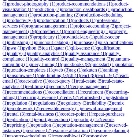
(
1
)
product-photography
(
1
)
product-recommendations
(
1
)
product-
visualization
(
1
)
production
(
7
)
production-dashboards
(
1
)
production-
management
(
1
)
production-planning
(
2
)
production-scheduling
(
1
)
productivity
(
9
)
productization
(
1
)
products
(
1
)
professional-
services
(
4
)
program-management
(
1
)
project-accounting
(
2
)
project-
management
(
19
)
prometheus
(
1
)
prompt-engineering
(
1
)
property-
management
(
5
)
proprietary
(
1
)
provincial-tax
(
1
)
public-sector
(
1
)
publishing
(
1
)
punchout-catalog
(
1
)
purchase
(
3
)
push-notifications
(
1
)
pwa
(
1
)
python
(
5
)
qa
(
1
)
qatar
(
1
)
qlik-sense
(
1
)
qualification
(
1
)
quality
(
3
)
quality-analytics
(
1
)
quality-assurance
(
1
)
quality-
compliance
(
1
)
quality-control
(
2
)
quality-management
(
2
)
quantum-
computing
(
1
)
query-tuning
(
1
)
quickbooks
(
8
)
quickstart
(
1
)
quotation
(
1
)
quotation-templates
(
1
)
qweb
(
3
)
rag
(
1
)
rakuten
(
1
)
ranking
(
1
)
ransomware
(
1
)
rate-limiting
(
3
)
rdl
(
1
)
react
(
8
)
react-19
(
2
)
react-
email
(
1
)
react-native
(
1
)
react-query
(
1
)
real-estate
(
5
)
real-estate-
analytics
(
1
)
real-time
(
4
)
recharts
(
1
)
recipe-management
(
1
)
recommendations
(
1
)
reconciliation
(
1
)
recruitment
(
6
)
recurring-
billing
(
1
)
recurring-revenue
(
5
)
redis
(
2
)
refurbished
(
1
)
registration
(
1
)
regulation
(
1
)
regulations
(
2
)
regulatory
(
3
)
reliability
(
2
)
remix
(
2
)
remote-work
(
2
)
renewable-energy
(
1
)
renewal-management
(
1
)
rental
(
3
)
rental-business
(
1
)
reorder-point
(
1
)
repeat-purchases
(
1
)
replication
(
1
)
report-generation
(
1
)
reporting
(
12
)
reports
(
3
)
repricing
(
1
)
reputation
(
1
)
reputation-management
(
2
)
reserved-
instances
(
1
)
resilience
(
2
)
resource-allocation
(
1
)
resource-planning
(
1
)
resource-scheduling
(
2
)
responsible-ai
(
2
)
responsive