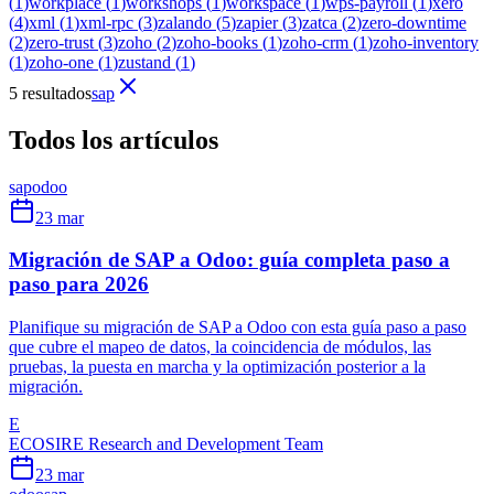
(
1
)
workplace
(
1
)
workshops
(
1
)
workspace
(
1
)
wps-payroll
(
1
)
xero
(
4
)
xml
(
1
)
xml-rpc
(
3
)
zalando
(
5
)
zapier
(
3
)
zatca
(
2
)
zero-downtime
(
2
)
zero-trust
(
3
)
zoho
(
2
)
zoho-books
(
1
)
zoho-crm
(
1
)
zoho-inventory
(
1
)
zoho-one
(
1
)
zustand
(
1
)
5 resultados
sap
Todos los artículos
sap
odoo
23 mar
Migración de SAP a Odoo: guía completa paso a
paso para 2026
Planifique su migración de SAP a Odoo con esta guía paso a paso
que cubre el mapeo de datos, la coincidencia de módulos, las
pruebas, la puesta en marcha y la optimización posterior a la
migración.
E
ECOSIRE Research and Development Team
23 mar