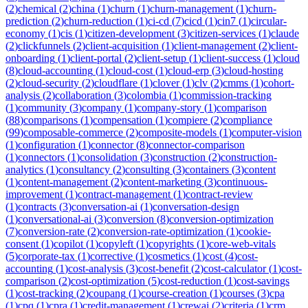
(
2
)
chemical
(
2
)
china
(
1
)
churn
(
1
)
churn-management
(
1
)
churn-
prediction
(
2
)
churn-reduction
(
1
)
ci-cd
(
7
)
cicd
(
1
)
cin7
(
1
)
circular-
economy
(
1
)
cis
(
1
)
citizen-development
(
3
)
citizen-services
(
1
)
claude
(
2
)
clickfunnels
(
2
)
client-acquisition
(
1
)
client-management
(
2
)
client-
onboarding
(
1
)
client-portal
(
2
)
client-setup
(
1
)
client-success
(
1
)
cloud
(
8
)
cloud-accounting
(
1
)
cloud-cost
(
1
)
cloud-erp
(
3
)
cloud-hosting
(
2
)
cloud-security
(
2
)
cloudflare
(
1
)
clover
(
1
)
clv
(
2
)
cmms
(
1
)
cohort-
analysis
(
2
)
collaboration
(
3
)
colombia
(
1
)
commission-tracking
(
1
)
community
(
3
)
company
(
1
)
company-story
(
1
)
comparison
(
88
)
comparisons
(
1
)
compensation
(
1
)
compiere
(
2
)
compliance
(
99
)
composable-commerce
(
2
)
composite-models
(
1
)
computer-vision
(
1
)
configuration
(
1
)
connector
(
8
)
connector-comparison
(
1
)
connectors
(
1
)
consolidation
(
3
)
construction
(
2
)
construction-
analytics
(
1
)
consultancy
(
2
)
consulting
(
3
)
containers
(
3
)
content
(
1
)
content-management
(
2
)
content-marketing
(
3
)
continuous-
improvement
(
1
)
contract-management
(
1
)
contract-review
(
1
)
contracts
(
3
)
conversation-ai
(
1
)
conversation-design
(
1
)
conversational-ai
(
3
)
conversion
(
8
)
conversion-optimization
(
7
)
conversion-rate
(
2
)
conversion-rate-optimization
(
1
)
cookie-
consent
(
1
)
copilot
(
1
)
copyleft
(
1
)
copyrights
(
1
)
core-web-vitals
(
5
)
corporate-tax
(
1
)
corrective
(
1
)
cosmetics
(
1
)
cost
(
4
)
cost-
accounting
(
1
)
cost-analysis
(
3
)
cost-benefit
(
2
)
cost-calculator
(
1
)
cost-
comparison
(
2
)
cost-optimization
(
5
)
cost-reduction
(
1
)
cost-savings
(
1
)
cost-tracking
(
2
)
coupang
(
1
)
course-creation
(
1
)
courses
(
3
)
cpa
(
1
)
cpq
(
1
)
cpra
(
1
)
credit-management
(
1
)
crewai
(
2
)
criteria
(
1
)
crm