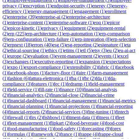
(
1
)
employee-engagement
(
1
)
employee-management
(
3
)
employee-
privacy
(
1
)
encryption
(
1
)
endpoint-security
(
1
)
energy
(
3
)
energy-
efficiency
(
1
)
energy-management
(
1
)
engagement
(
1
)
enrollment
(
2
)
enterprise
(
39
)
enterprise-ai
(
2
)
enterprise-architecture
(
1
)
enterprise-content
(
1
)
enterprise-software
(
1
)
eoq
(
1
)
epicor
(
2
)
epicor-kinetic
(
1
)
eprivacy
(
1
)
equipment
(
2
)
equipment-rental
(
2
)
erp
(
225
)
erp-architecture
(
1
)
erp-automation
(
1
)
erp-comparison
(
9
)
erp-configuration
(
1
)
erp-failure
(
1
)
erp-integration
(
8
)
erp-selection
(
2
)
erpnext
(
18
)
errors
(
40
)
esg
(
5
)
esg-reporting
(
2
)
esignature
(
1
)
eta
(
2
)
ethical-sourcing
(
1
)
ethics
(
1
)
etims
(
1
)
etl
(
5
)
etsy
(
3
)
eu
(
2
)
eu-ai-act
(
1
)
europe
(
2
)
evaluation
(
3
)
event-management
(
2
)
events
(
1
)
excel
(
3
)
exchanges
(
1
)
executive-reporting
(
1
)
expansion
(
1
)
expectations
(
1
)
expo
(
1
)
export-compliance
(
1
)
extensibility
(
2
)
fabric
(
1
)
facebook
(
1
)
facebook-shops
(
1
)
factory-floor
(
1
)
faire
(
1
)
farm-management
(
1
)
fashion
(
6
)
fattura-elettronica
(
1
)
fba
(
1
)
fbr
(
2
)
fda
(
1
)
fda-
compliance
(
3
)
features
(
1
)
fec
(
1
)
fedramp
(
1
)
field-management
(
1
)
field-service
(
1
)
fill-rate
(
1
)
finance
(
10
)
financial-analysis
(
2
)
financial-analytics
(
2
)
financial-close
(
2
)
financial-crime
(
1
)
financial-dashboard
(
1
)
financial-management
(
1
)
financial-metrics
(
1
)
financial-planning
(
1
)
financial-projections
(
1
)
financial-reporting
(
4
)
financial-reports
(
2
)
financial-services
(
3
)
fine-tuning
(
1
)
fintech
(
3
)
firewall
(
1
)
firs
(
2
)
fishbowl
(
1
)
fitment-data
(
1
)
fitness
(
1
)
fleet
(
1
)
fleet-management
(
1
)
flipkart
(
2
)
food-beverage
(
4
)
food-cost
(
1
)
food-manufacturing
(
1
)
food-safety
(
1
)
forecasting
(
9
)
forex
(
1
)
formulas
(
1
)
framework
(
2
)
france
(
1
)
frappe
(
4
)
frappe-cloud