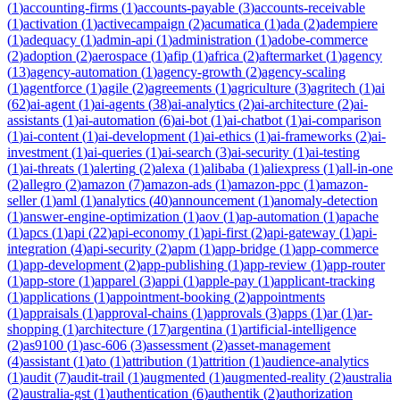
(
1
)
accounting-firms
(
1
)
accounts-payable
(
3
)
accounts-receivable
(
1
)
activation
(
1
)
activecampaign
(
2
)
acumatica
(
1
)
ada
(
2
)
adempiere
(
1
)
adequacy
(
1
)
admin-api
(
1
)
administration
(
1
)
adobe-commerce
(
2
)
adoption
(
2
)
aerospace
(
1
)
afip
(
1
)
africa
(
2
)
aftermarket
(
1
)
agency
(
13
)
agency-automation
(
1
)
agency-growth
(
2
)
agency-scaling
(
1
)
agentforce
(
1
)
agile
(
2
)
agreements
(
1
)
agriculture
(
3
)
agritech
(
1
)
ai
(
62
)
ai-agent
(
1
)
ai-agents
(
38
)
ai-analytics
(
2
)
ai-architecture
(
2
)
ai-
assistants
(
1
)
ai-automation
(
6
)
ai-bot
(
1
)
ai-chatbot
(
1
)
ai-comparison
(
1
)
ai-content
(
1
)
ai-development
(
1
)
ai-ethics
(
1
)
ai-frameworks
(
2
)
ai-
investment
(
1
)
ai-queries
(
1
)
ai-search
(
3
)
ai-security
(
1
)
ai-testing
(
1
)
ai-threats
(
1
)
alerting
(
2
)
alexa
(
1
)
alibaba
(
1
)
aliexpress
(
1
)
all-in-one
(
2
)
allegro
(
2
)
amazon
(
7
)
amazon-ads
(
1
)
amazon-ppc
(
1
)
amazon-
seller
(
1
)
aml
(
1
)
analytics
(
40
)
announcement
(
1
)
anomaly-detection
(
1
)
answer-engine-optimization
(
1
)
aov
(
1
)
ap-automation
(
1
)
apache
(
1
)
apcs
(
1
)
api
(
22
)
api-economy
(
1
)
api-first
(
2
)
api-gateway
(
1
)
api-
integration
(
4
)
api-security
(
2
)
apm
(
1
)
app-bridge
(
1
)
app-commerce
(
1
)
app-development
(
2
)
app-publishing
(
1
)
app-review
(
1
)
app-router
(
1
)
app-store
(
1
)
apparel
(
3
)
appi
(
1
)
apple-pay
(
1
)
applicant-tracking
(
1
)
applications
(
1
)
appointment-booking
(
2
)
appointments
(
1
)
appraisals
(
1
)
approval-chains
(
1
)
approvals
(
3
)
apps
(
1
)
ar
(
1
)
ar-
shopping
(
1
)
architecture
(
17
)
argentina
(
1
)
artificial-intelligence
(
2
)
as9100
(
1
)
asc-606
(
3
)
assessment
(
2
)
asset-management
(
4
)
assistant
(
1
)
ato
(
1
)
attribution
(
1
)
attrition
(
1
)
audience-analytics
(
1
)
audit
(
7
)
audit-trail
(
1
)
augmented
(
1
)
augmented-reality
(
2
)
australia
(
2
)
australia-gst
(
1
)
authentication
(
6
)
authentik
(
2
)
authorization