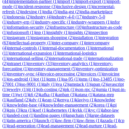
(
44
)
implementation-partner
(
1
)
import
(
1
)
import-export
(
1
)
import-
mode
(
1
)
incident-response
(
3
)
inclusive-design
(
1
)
incremental-
refresh
(
2
)
indexing
(
1
)
india
(
5
)
india-gst
(
2
)
india-marketplace
(
1
)
indonesia
(
2
)
industry
(
4
)
industry-4-0
(
17
)
industry-5-0
(
1
)
industry-erp
(
1
)
industry-specific
(
1
)
industry-wrappers
(
1
)
infor
(
1
)
information-security
(
2
)
infrastructure
(
10
)
infrastructure-as-code
(
1
)
infusionsoft
(
1
)
inp
(
1
)
insightly
(
1
)
insights
(
2
)
inspection
(
1
)
instagram
(
1
)
instagram-shopping
(
2
)
installation
(
1
)
integration
(
63
)
intellectual-property
(
1
)
inter-company
(
1
)
intercompany
(
4
)
internal-controls
(
1
)
internal-documentation
(
1
)
international
(
11
)
international-expansion
(
1
)
international-logistics
(
1
)
international-selling
(
2
)
international-trade
(
1
)
internationalization
(
2
)
intranet
(
1
)
inventory
(
33
)
inventory-analytics
(
1
)
inventory-
forecasting
(
1
)
inventory-management
(
5
)
inventory-optimization
(
1
)
inventory-sync
(
4
)
invoice-processing
(
2
)
invoices
(
1
)
invoicing
(
1
)
ios-android
(
1
)
iot
(
11
)
iqms
(
1
)
isa-95
(
1
)
isms
(
1
)
iso-13485
(
1
)
iso-
27001
(
3
)
iso-9001
(
1
)
italy
(
1
)
iva
(
2
)
jamstack
(
1
)
japan
(
2
)
javascript
(
1
)
jewelry
(
1
)
jit
(
1
)
job-costing
(
2
)
jpk
(
1
)
json-rpc
(
2
)
jumia
(
1
)
just-in-
time
(
1
)
jwt
(
1
)
k6
(
2
)
kafka
(
1
)
kanban
(
3
)
katana
(
1
)
katana-mrp
(
1
)
kaufland
(
2
)
kdv
(
1
)
keap
(
2
)
kenya
(
1
)
klaviyo
(
1
)
knowledge
(
1
)
knowledge-base
(
4
)
knowledge-management
(
2
)
korea
(
1
)
kpi
(
3
)
kpis
(
3
)
kra
(
1
)
ksef
(
1
)
kubernetes
(
1
)
kvkk
(
1
)
kyc
(
1
)
labor-law
(
1
)
landed-cost
(
1
)
landing-pages
(
4
)
langchain
(
3
)
large-datasets
(
1
)
latin-america
(
3
)
launch
(
1
)
law-firm
(
1
)
law-firms
(
1
)
lazada
(
1
)
lcp
(
1
)
lead-generation
(
3
)
lead-management
(
2
)
lead-nurture
(
1
)
lead-