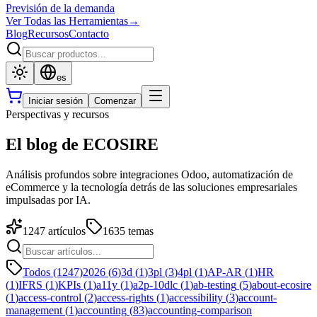
Previsión de la demanda
Ver Todas las Herramientas
→
Blog
Recursos
Contacto
es
Iniciar sesión
Comenzar
Perspectivas y recursos
El blog de ECOSIRE
Análisis profundos sobre integraciones Odoo, automatización de
eCommerce y la tecnología detrás de las soluciones empresariales
impulsadas por IA.
1247
artículos
1635
temas
Todos (1247)
2026
(
6
)
3d
(
1
)
3pl
(
3
)
4pl
(
1
)
AP-AR
(
1
)
HR
(
1
)
IFRS
(
1
)
KPIs
(
1
)
a11y
(
1
)
a2p-10dlc
(
1
)
ab-testing
(
5
)
about-ecosire
(
1
)
access-control
(
2
)
access-rights
(
1
)
accessibility
(
3
)
account-
management
(
1
)
accounting
(
83
)
accounting-comparison