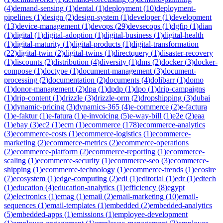
(
4
)
demand-sensing
(
1
)
dental
(
1
)
deployment
(
10
)
deployment-
pipelines
(
1
)
design
(
2
)
design-system
(
1
)
developer
(
1
)
development
(
13
)
device-management
(
1
)
devops
(
29
)
devsecops
(
1
)
dgfip
(
1
)
dian
(
1
)
digital
(
1
)
digital-adoption
(
1
)
digital-business
(
1
)
digital-health
(
1
)
digital-maturity
(
1
)
digital-products
(
1
)
digital-transformation
(
22
)
digital-twin
(
2
)
digital-twins
(
1
)
directquery
(
1
)
disaster-recovery
(
1
)
discounts
(
2
)
distribution
(
4
)
diversity
(
1
)
dms
(
2
)
docker
(
3
)
docker-
compose
(
1
)
doctype
(
1
)
document-management
(
3
)
document-
processing
(
2
)
documentation
(
2
)
documents
(
4
)
dolibarr
(
1
)
domo
(
1
)
donor-management
(
2
)
dpa
(
1
)
dpdp
(
1
)
dpo
(
1
)
drip-campaigns
(
1
)
drip-content
(
1
)
drizzle
(
3
)
drizzle-orm
(
2
)
dropshipping
(
3
)
dubai
(
1
)
dynamic-pricing
(
3
)
dynamics-365
(
4
)
e-commerce
(
2
)
e-factura
(
1
)
e-faktur
(
1
)
e-fatura
(
1
)
e-invoicing
(
5
)
e-way-bill
(
1
)
e2e
(
2
)
eaa
(
1
)
ebay
(
3
)
ec2
(
1
)
ecm
(
1
)
ecommerce
(
178
)
ecommerce-analytics
(
3
)
ecommerce-costs
(
1
)
ecommerce-logistics
(
1
)
ecommerce-
marketing
(
2
)
ecommerce-metrics
(
2
)
ecommerce-operations
(
2
)
ecommerce-platform
(
2
)
ecommerce-reporting
(
1
)
ecommerce-
scaling
(
1
)
ecommerce-security
(
1
)
ecommerce-seo
(
3
)
ecommerce-
shipping
(
1
)
ecommerce-technology
(
1
)
ecommerce-trends
(
1
)
ecosire
(
7
)
ecosystem
(
1
)
edge-computing
(
2
)
edi
(
1
)
editorial
(
1
)
edr
(
1
)
edtech
(
1
)
education
(
4
)
education-analytics
(
1
)
efficiency
(
8
)
egypt
(
2
)
electronics
(
1
)
emag
(
1
)
email
(
2
)
email-marketing
(
10
)
email-
sequences
(
1
)
email-templates
(
1
)
embedded
(
2
)
embedded-analytics
(
5
)
embedded-apps
(
1
)
emissions
(
1
)
employee-development