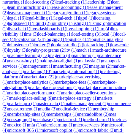
nurturing
(
1
)
lead-scoring
(
2
)
lead-tracking
(
1
)
leadership
(
2
)
lean
(
1
)
lean-manufacturing
(
1
)
lease-accounting
(
1
)
lease-management
(
2
)
leave-management
(
1
)
legacy-migration
(
1
)
legacy-systems
(
1
)
legal
(
16
)
legal-billing
(
1
)
legal-tech
(
1
)
lgpd
(
1
)
licensing
(
7
)
lightspeed
(
1
)
liquid
(
2
)
liquidity
(
1
)
listing
(
1
)
listing-optimization
(
1
)
live-chat
(
1
)
live-dashboards
(
1
)
live-shopping
(
1
)
llm
(
4
)
llm-
visibility
(
1
)
lms
(
3
)
load-balancing
(
1
)
load-testing
(
3
)
local
(
1
)
local-
seo
(
4
)
localization
(
24
)
logging
(
1
)
logistics
(
14
)
logistics-analytics
(
1
)
lohnsteuer
(
1
)
looker
(
2
)
looker-studio
(
2
)
lot-tracking
(
1
)
low-code
(
6
)
loyalty
(
3
)
loyalty-programs
(
2
)
ltv
(
1
)
mach
(
1
)
mach-architecture
(
1
)
machine-learning
(
13
)
magento
(
4
)
mailchimp
(
1
)
maintenance
(
4
)
make-or-buy
(
1
)
making-tax-digital
(
1
)
malaysia
(
1
)
managed-
services
(
1
)
management
(
1
)
manufacturing
(
53
)
margins
(
2
)
market-
analysis
(
1
)
marketing
(
10
)
marketing-automation
(
11
)
marketing-
platform
(
4
)
marketplace
(
22
)
marketplace-advertising
(
1
)
marketplace-analytics
(
1
)
marketplace-fees
(
1
)
marketplace-
integration
(
9
)
marketplace-operations
(
1
)
marketplace-optimization
(
1
)
marketplace-performance
(
1
)
marketplace-seller-operations
(
17
)
marketplace-selling
(
9
)
marketplace-strategy
(
1
)
markets
(
1
)
markets-pro
(
1
)
master-data
(
1
)
matter-management
(
1
)
mcommerce
(
2
)
measurement
(
1
)
media
(
3
)
medical-device
(
1
)
membership
(
2
)
membership-sites
(
3
)
memberships
(
1
)
mercadolibre
(
2
)
mes
(
2
)
messaging
(
1
)
metabase
(
1
)
metasfresh
(
1
)
method-crm
(
1
)
metrics
(
2
)
mexico
(
1
)
mfa
(
1
)
microlearning
(
1
)
microservices
(
6
)
microsoft
(
4
)
microsoft-365
(
1
)
microsoft-copilot
(
1
)
microsoft-fabric
(
3
)
mid-