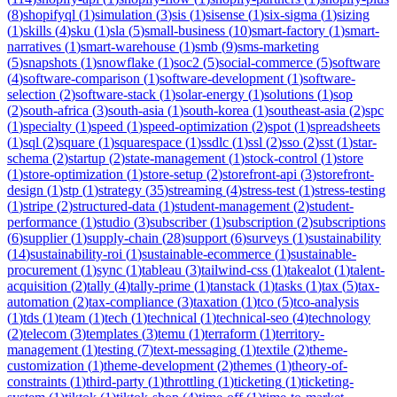
(
8
)
shopifyql
(
1
)
simulation
(
3
)
sis
(
1
)
sisense
(
1
)
six-sigma
(
1
)
sizing
(
1
)
skills
(
4
)
sku
(
1
)
sla
(
5
)
small-business
(
10
)
smart-factory
(
1
)
smart-
narratives
(
1
)
smart-warehouse
(
1
)
smb
(
9
)
sms-marketing
(
5
)
snapshots
(
1
)
snowflake
(
1
)
soc2
(
5
)
social-commerce
(
5
)
software
(
4
)
software-comparison
(
1
)
software-development
(
1
)
software-
selection
(
2
)
software-stack
(
1
)
solar-energy
(
1
)
solutions
(
1
)
sop
(
2
)
south-africa
(
3
)
south-asia
(
1
)
south-korea
(
1
)
southeast-asia
(
2
)
spc
(
1
)
specialty
(
1
)
speed
(
1
)
speed-optimization
(
2
)
spot
(
1
)
spreadsheets
(
1
)
sql
(
2
)
square
(
1
)
squarespace
(
1
)
ssdlc
(
1
)
ssl
(
2
)
sso
(
2
)
sst
(
1
)
star-
schema
(
2
)
startup
(
2
)
state-management
(
1
)
stock-control
(
1
)
store
(
1
)
store-optimization
(
1
)
store-setup
(
2
)
storefront-api
(
3
)
storefront-
design
(
1
)
stp
(
1
)
strategy
(
35
)
streaming
(
4
)
stress-test
(
1
)
stress-testing
(
1
)
stripe
(
2
)
structured-data
(
1
)
student-management
(
2
)
student-
performance
(
1
)
studio
(
3
)
subscriber
(
1
)
subscription
(
2
)
subscriptions
(
6
)
supplier
(
1
)
supply-chain
(
28
)
support
(
6
)
surveys
(
1
)
sustainability
(
14
)
sustainability-roi
(
1
)
sustainable-ecommerce
(
1
)
sustainable-
procurement
(
1
)
sync
(
1
)
tableau
(
3
)
tailwind-css
(
1
)
takealot
(
1
)
talent-
acquisition
(
2
)
tally
(
4
)
tally-prime
(
1
)
tanstack
(
1
)
tasks
(
1
)
tax
(
5
)
tax-
automation
(
2
)
tax-compliance
(
3
)
taxation
(
1
)
tco
(
5
)
tco-analysis
(
1
)
tds
(
1
)
team
(
1
)
tech
(
1
)
technical
(
1
)
technical-seo
(
4
)
technology
(
2
)
telecom
(
3
)
templates
(
3
)
temu
(
1
)
terraform
(
1
)
territory-
management
(
1
)
testing
(
7
)
text-messaging
(
1
)
textile
(
2
)
theme-
customization
(
1
)
theme-development
(
2
)
themes
(
1
)
theory-of-
constraints
(
1
)
third-party
(
1
)
throttling
(
1
)
ticketing
(
1
)
ticketing-