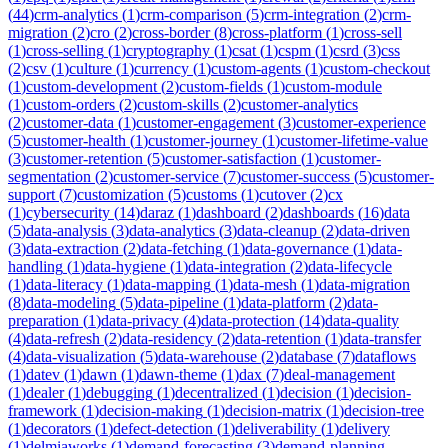
(
44
)
crm-analytics
(
1
)
crm-comparison
(
5
)
crm-integration
(
2
)
crm-
migration
(
2
)
cro
(
2
)
cross-border
(
8
)
cross-platform
(
1
)
cross-sell
(
1
)
cross-selling
(
1
)
cryptography
(
1
)
csat
(
1
)
cspm
(
1
)
csrd
(
3
)
css
(
2
)
csv
(
1
)
culture
(
1
)
currency
(
1
)
custom-agents
(
1
)
custom-checkout
(
1
)
custom-development
(
2
)
custom-fields
(
1
)
custom-module
(
1
)
custom-orders
(
2
)
custom-skills
(
2
)
customer-analytics
(
2
)
customer-data
(
1
)
customer-engagement
(
3
)
customer-experience
(
5
)
customer-health
(
1
)
customer-journey
(
1
)
customer-lifetime-value
(
3
)
customer-retention
(
5
)
customer-satisfaction
(
1
)
customer-
segmentation
(
2
)
customer-service
(
7
)
customer-success
(
5
)
customer-
support
(
7
)
customization
(
5
)
customs
(
1
)
cutover
(
2
)
cx
(
1
)
cybersecurity
(
14
)
daraz
(
1
)
dashboard
(
2
)
dashboards
(
16
)
data
(
5
)
data-analysis
(
3
)
data-analytics
(
3
)
data-cleanup
(
2
)
data-driven
(
3
)
data-extraction
(
2
)
data-fetching
(
1
)
data-governance
(
1
)
data-
handling
(
1
)
data-hygiene
(
1
)
data-integration
(
2
)
data-lifecycle
(
1
)
data-literacy
(
1
)
data-mapping
(
1
)
data-mesh
(
1
)
data-migration
(
8
)
data-modeling
(
5
)
data-pipeline
(
1
)
data-platform
(
2
)
data-
preparation
(
1
)
data-privacy
(
4
)
data-protection
(
14
)
data-quality
(
4
)
data-refresh
(
2
)
data-residency
(
2
)
data-retention
(
1
)
data-transfer
(
4
)
data-visualization
(
5
)
data-warehouse
(
2
)
database
(
7
)
dataflows
(
1
)
datev
(
1
)
dawn
(
1
)
dawn-theme
(
1
)
dax
(
7
)
deal-management
(
1
)
dealer
(
1
)
debugging
(
1
)
decentralized
(
1
)
decision
(
1
)
decision-
framework
(
1
)
decision-making
(
1
)
decision-matrix
(
1
)
decision-tree
(
1
)
decorators
(
1
)
defect-detection
(
1
)
deliverability
(
1
)
delivery
(
1
)
delmiaworks
(
1
)
demand-forecasting
(
3
)
demand-planning