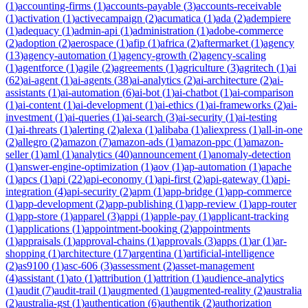
(
1
)
accounting-firms
(
1
)
accounts-payable
(
3
)
accounts-receivable
(
1
)
activation
(
1
)
activecampaign
(
2
)
acumatica
(
1
)
ada
(
2
)
adempiere
(
1
)
adequacy
(
1
)
admin-api
(
1
)
administration
(
1
)
adobe-commerce
(
2
)
adoption
(
2
)
aerospace
(
1
)
afip
(
1
)
africa
(
2
)
aftermarket
(
1
)
agency
(
13
)
agency-automation
(
1
)
agency-growth
(
2
)
agency-scaling
(
1
)
agentforce
(
1
)
agile
(
2
)
agreements
(
1
)
agriculture
(
3
)
agritech
(
1
)
ai
(
62
)
ai-agent
(
1
)
ai-agents
(
38
)
ai-analytics
(
2
)
ai-architecture
(
2
)
ai-
assistants
(
1
)
ai-automation
(
6
)
ai-bot
(
1
)
ai-chatbot
(
1
)
ai-comparison
(
1
)
ai-content
(
1
)
ai-development
(
1
)
ai-ethics
(
1
)
ai-frameworks
(
2
)
ai-
investment
(
1
)
ai-queries
(
1
)
ai-search
(
3
)
ai-security
(
1
)
ai-testing
(
1
)
ai-threats
(
1
)
alerting
(
2
)
alexa
(
1
)
alibaba
(
1
)
aliexpress
(
1
)
all-in-one
(
2
)
allegro
(
2
)
amazon
(
7
)
amazon-ads
(
1
)
amazon-ppc
(
1
)
amazon-
seller
(
1
)
aml
(
1
)
analytics
(
40
)
announcement
(
1
)
anomaly-detection
(
1
)
answer-engine-optimization
(
1
)
aov
(
1
)
ap-automation
(
1
)
apache
(
1
)
apcs
(
1
)
api
(
22
)
api-economy
(
1
)
api-first
(
2
)
api-gateway
(
1
)
api-
integration
(
4
)
api-security
(
2
)
apm
(
1
)
app-bridge
(
1
)
app-commerce
(
1
)
app-development
(
2
)
app-publishing
(
1
)
app-review
(
1
)
app-router
(
1
)
app-store
(
1
)
apparel
(
3
)
appi
(
1
)
apple-pay
(
1
)
applicant-tracking
(
1
)
applications
(
1
)
appointment-booking
(
2
)
appointments
(
1
)
appraisals
(
1
)
approval-chains
(
1
)
approvals
(
3
)
apps
(
1
)
ar
(
1
)
ar-
shopping
(
1
)
architecture
(
17
)
argentina
(
1
)
artificial-intelligence
(
2
)
as9100
(
1
)
asc-606
(
3
)
assessment
(
2
)
asset-management
(
4
)
assistant
(
1
)
ato
(
1
)
attribution
(
1
)
attrition
(
1
)
audience-analytics
(
1
)
audit
(
7
)
audit-trail
(
1
)
augmented
(
1
)
augmented-reality
(
2
)
australia
(
2
)
australia-gst
(
1
)
authentication
(
6
)
authentik
(
2
)
authorization