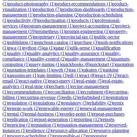
(
1
)
product-photography
(
1
)
product-recommendations
(
1
)
product-
visualization
(
1
)
production
(
7
)
production-dashboards
(
1
)
production-
management
(
1
)
production-planning
(
2
)
production-scheduling
(
1
)
productivity
(
9
)
productization
(
1
)
products
(
1
)
professional-
services
(
4
)
program-management
(
1
)
project-accounting
(
2
)
project-
management
(
19
)
prometheus
(
1
)
prompt-engineering
(
1
)
property-
management
(
5
)
proprietary
(
1
)
provincial-tax
(
1
)
public-sector
(
1
)
publishing
(
1
)
punchout-catalog
(
1
)
purchase
(
3
)
push-notifications
(
1
)
pwa
(
1
)
python
(
5
)
qa
(
1
)
qatar
(
1
)
qlik-sense
(
1
)
qualification
(
1
)
quality
(
3
)
quality-analytics
(
1
)
quality-assurance
(
1
)
quality-
compliance
(
1
)
quality-control
(
2
)
quality-management
(
2
)
quantum-
computing
(
1
)
query-tuning
(
1
)
quickbooks
(
8
)
quickstart
(
1
)
quotation
(
1
)
quotation-templates
(
1
)
qweb
(
3
)
rag
(
1
)
rakuten
(
1
)
ranking
(
1
)
ransomware
(
1
)
rate-limiting
(
3
)
rdl
(
1
)
react
(
8
)
react-19
(
2
)
react-
email
(
1
)
react-native
(
1
)
react-query
(
1
)
real-estate
(
5
)
real-estate-
analytics
(
1
)
real-time
(
4
)
recharts
(
1
)
recipe-management
(
1
)
recommendations
(
1
)
reconciliation
(
1
)
recruitment
(
6
)
recurring-
billing
(
1
)
recurring-revenue
(
5
)
redis
(
2
)
refurbished
(
1
)
registration
(
1
)
regulation
(
1
)
regulations
(
2
)
regulatory
(
3
)
reliability
(
2
)
remix
(
2
)
remote-work
(
2
)
renewable-energy
(
1
)
renewal-management
(
1
)
rental
(
3
)
rental-business
(
1
)
reorder-point
(
1
)
repeat-purchases
(
1
)
replication
(
1
)
report-generation
(
1
)
reporting
(
12
)
reports
(
3
)
repricing
(
1
)
reputation
(
1
)
reputation-management
(
2
)
reserved-
instances
(
1
)
resilience
(
2
)
resource-allocation
(
1
)
resource-planning
(
1
)
resource-scheduling
(
2
)
responsible-ai
(
2
)
responsive