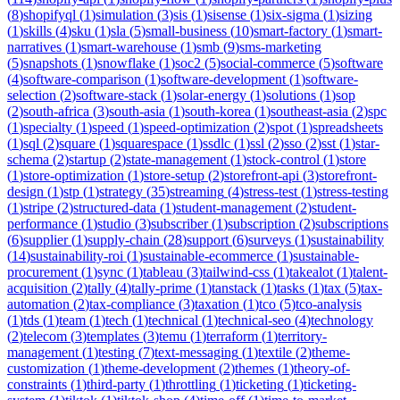
(
8
)
shopifyql
(
1
)
simulation
(
3
)
sis
(
1
)
sisense
(
1
)
six-sigma
(
1
)
sizing
(
1
)
skills
(
4
)
sku
(
1
)
sla
(
5
)
small-business
(
10
)
smart-factory
(
1
)
smart-
narratives
(
1
)
smart-warehouse
(
1
)
smb
(
9
)
sms-marketing
(
5
)
snapshots
(
1
)
snowflake
(
1
)
soc2
(
5
)
social-commerce
(
5
)
software
(
4
)
software-comparison
(
1
)
software-development
(
1
)
software-
selection
(
2
)
software-stack
(
1
)
solar-energy
(
1
)
solutions
(
1
)
sop
(
2
)
south-africa
(
3
)
south-asia
(
1
)
south-korea
(
1
)
southeast-asia
(
2
)
spc
(
1
)
specialty
(
1
)
speed
(
1
)
speed-optimization
(
2
)
spot
(
1
)
spreadsheets
(
1
)
sql
(
2
)
square
(
1
)
squarespace
(
1
)
ssdlc
(
1
)
ssl
(
2
)
sso
(
2
)
sst
(
1
)
star-
schema
(
2
)
startup
(
2
)
state-management
(
1
)
stock-control
(
1
)
store
(
1
)
store-optimization
(
1
)
store-setup
(
2
)
storefront-api
(
3
)
storefront-
design
(
1
)
stp
(
1
)
strategy
(
35
)
streaming
(
4
)
stress-test
(
1
)
stress-testing
(
1
)
stripe
(
2
)
structured-data
(
1
)
student-management
(
2
)
student-
performance
(
1
)
studio
(
3
)
subscriber
(
1
)
subscription
(
2
)
subscriptions
(
6
)
supplier
(
1
)
supply-chain
(
28
)
support
(
6
)
surveys
(
1
)
sustainability
(
14
)
sustainability-roi
(
1
)
sustainable-ecommerce
(
1
)
sustainable-
procurement
(
1
)
sync
(
1
)
tableau
(
3
)
tailwind-css
(
1
)
takealot
(
1
)
talent-
acquisition
(
2
)
tally
(
4
)
tally-prime
(
1
)
tanstack
(
1
)
tasks
(
1
)
tax
(
5
)
tax-
automation
(
2
)
tax-compliance
(
3
)
taxation
(
1
)
tco
(
5
)
tco-analysis
(
1
)
tds
(
1
)
team
(
1
)
tech
(
1
)
technical
(
1
)
technical-seo
(
4
)
technology
(
2
)
telecom
(
3
)
templates
(
3
)
temu
(
1
)
terraform
(
1
)
territory-
management
(
1
)
testing
(
7
)
text-messaging
(
1
)
textile
(
2
)
theme-
customization
(
1
)
theme-development
(
2
)
themes
(
1
)
theory-of-
constraints
(
1
)
third-party
(
1
)
throttling
(
1
)
ticketing
(
1
)
ticketing-