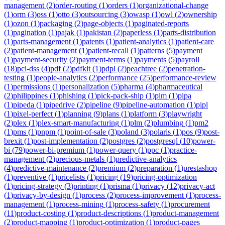
management
(
2
)
order-routing
(
1
)
orders
(
1
)
organizational-change
(
1
)
orm
(
3
)
oss
(
1
)
otto
(
3
)
outsourcing
(
3
)
owasp
(
1
)
owl
(
2
)
ownership
(
1
)
ozon
(
1
)
packaging
(
2
)
page-objects
(
1
)
paginated-reports
(
1
)
pagination
(
1
)
pajak
(
1
)
pakistan
(
2
)
paperless
(
1
)
parts-distribution
(
1
)
parts-management
(
1
)
patents
(
1
)
patient-analytics
(
1
)
patient-care
(
2
)
patient-management
(
1
)
patient-recall
(
1
)
patterns
(
5
)
payment
(
1
)
payment-security
(
2
)
payment-terms
(
1
)
payments
(
5
)
payroll
(
18
)
pci-dss
(
4
)
pdf
(
2
)
pdfkit
(
1
)
pdpl
(
2
)
peachtree
(
2
)
penetration-
testing
(
1
)
people-analytics
(
2
)
performance
(
25
)
performance-review
(
1
)
permissions
(
1
)
personalization
(
5
)
pharma
(
4
)
pharmaceutical
(
2
)
philippines
(
1
)
phishing
(
1
)
pick-pack-ship
(
1
)
pim
(
1
)
pipa
(
1
)
pipeda
(
1
)
pipedrive
(
2
)
pipeline
(
9
)
pipeline-automation
(
1
)
pipl
(
1
)
pixel-perfect
(
1
)
planning
(
9
)
plans
(
1
)
platform
(
3
)
playwright
(
2
)
plex
(
1
)
plex-smart-manufacturing
(
1
)
plm
(
2
)
plumbing
(
1
)
pm2
(
1
)
pms
(
1
)
pnpm
(
1
)
point-of-sale
(
3
)
poland
(
3
)
polaris
(
1
)
pos
(
9
)
post-
brexit
(
1
)
post-implementation
(
2
)
postgres
(
2
)
postgresql
(
10
)
power-
bi
(
79
)
power-bi-premium
(
1
)
power-query
(
1
)
ppc
(
1
)
practice-
management
(
2
)
precious-metals
(
1
)
predictive-analytics
(
4
)
predictive-maintenance
(
2
)
premium
(
2
)
preparation
(
1
)
prestashop
(
1
)
preventive
(
1
)
pricelists
(
1
)
pricing
(
19
)
pricing-optimization
(
1
)
pricing-strategy
(
3
)
printing
(
1
)
prisma
(
1
)
privacy
(
12
)
privacy-act
(
1
)
privacy-by-design
(
1
)
process
(
2
)
process-improvement
(
1
)
process-
management
(
1
)
process-mining
(
1
)
process-safety
(
1
)
procurement
(
11
)
product-costing
(
1
)
product-descriptions
(
1
)
product-management
(
2
)
product-mapping
(
1
)
product-optimization
(
1
)
product-pages