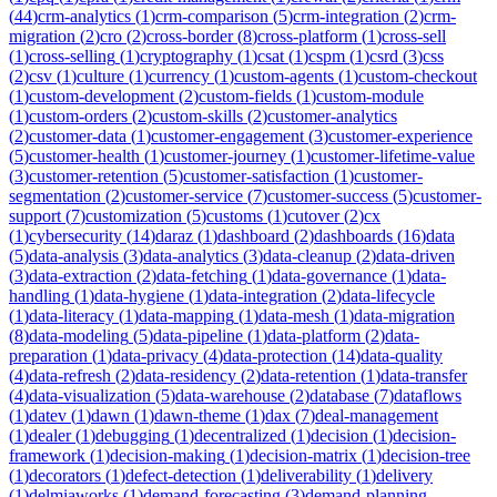
(
44
)
crm-analytics
(
1
)
crm-comparison
(
5
)
crm-integration
(
2
)
crm-
migration
(
2
)
cro
(
2
)
cross-border
(
8
)
cross-platform
(
1
)
cross-sell
(
1
)
cross-selling
(
1
)
cryptography
(
1
)
csat
(
1
)
cspm
(
1
)
csrd
(
3
)
css
(
2
)
csv
(
1
)
culture
(
1
)
currency
(
1
)
custom-agents
(
1
)
custom-checkout
(
1
)
custom-development
(
2
)
custom-fields
(
1
)
custom-module
(
1
)
custom-orders
(
2
)
custom-skills
(
2
)
customer-analytics
(
2
)
customer-data
(
1
)
customer-engagement
(
3
)
customer-experience
(
5
)
customer-health
(
1
)
customer-journey
(
1
)
customer-lifetime-value
(
3
)
customer-retention
(
5
)
customer-satisfaction
(
1
)
customer-
segmentation
(
2
)
customer-service
(
7
)
customer-success
(
5
)
customer-
support
(
7
)
customization
(
5
)
customs
(
1
)
cutover
(
2
)
cx
(
1
)
cybersecurity
(
14
)
daraz
(
1
)
dashboard
(
2
)
dashboards
(
16
)
data
(
5
)
data-analysis
(
3
)
data-analytics
(
3
)
data-cleanup
(
2
)
data-driven
(
3
)
data-extraction
(
2
)
data-fetching
(
1
)
data-governance
(
1
)
data-
handling
(
1
)
data-hygiene
(
1
)
data-integration
(
2
)
data-lifecycle
(
1
)
data-literacy
(
1
)
data-mapping
(
1
)
data-mesh
(
1
)
data-migration
(
8
)
data-modeling
(
5
)
data-pipeline
(
1
)
data-platform
(
2
)
data-
preparation
(
1
)
data-privacy
(
4
)
data-protection
(
14
)
data-quality
(
4
)
data-refresh
(
2
)
data-residency
(
2
)
data-retention
(
1
)
data-transfer
(
4
)
data-visualization
(
5
)
data-warehouse
(
2
)
database
(
7
)
dataflows
(
1
)
datev
(
1
)
dawn
(
1
)
dawn-theme
(
1
)
dax
(
7
)
deal-management
(
1
)
dealer
(
1
)
debugging
(
1
)
decentralized
(
1
)
decision
(
1
)
decision-
framework
(
1
)
decision-making
(
1
)
decision-matrix
(
1
)
decision-tree
(
1
)
decorators
(
1
)
defect-detection
(
1
)
deliverability
(
1
)
delivery
(
1
)
delmiaworks
(
1
)
demand-forecasting
(
3
)
demand-planning