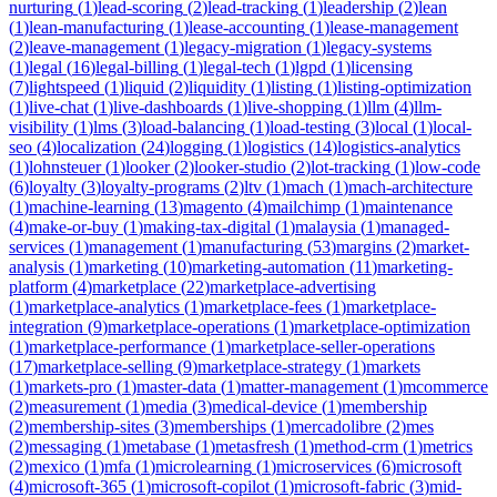
nurturing
(
1
)
lead-scoring
(
2
)
lead-tracking
(
1
)
leadership
(
2
)
lean
(
1
)
lean-manufacturing
(
1
)
lease-accounting
(
1
)
lease-management
(
2
)
leave-management
(
1
)
legacy-migration
(
1
)
legacy-systems
(
1
)
legal
(
16
)
legal-billing
(
1
)
legal-tech
(
1
)
lgpd
(
1
)
licensing
(
7
)
lightspeed
(
1
)
liquid
(
2
)
liquidity
(
1
)
listing
(
1
)
listing-optimization
(
1
)
live-chat
(
1
)
live-dashboards
(
1
)
live-shopping
(
1
)
llm
(
4
)
llm-
visibility
(
1
)
lms
(
3
)
load-balancing
(
1
)
load-testing
(
3
)
local
(
1
)
local-
seo
(
4
)
localization
(
24
)
logging
(
1
)
logistics
(
14
)
logistics-analytics
(
1
)
lohnsteuer
(
1
)
looker
(
2
)
looker-studio
(
2
)
lot-tracking
(
1
)
low-code
(
6
)
loyalty
(
3
)
loyalty-programs
(
2
)
ltv
(
1
)
mach
(
1
)
mach-architecture
(
1
)
machine-learning
(
13
)
magento
(
4
)
mailchimp
(
1
)
maintenance
(
4
)
make-or-buy
(
1
)
making-tax-digital
(
1
)
malaysia
(
1
)
managed-
services
(
1
)
management
(
1
)
manufacturing
(
53
)
margins
(
2
)
market-
analysis
(
1
)
marketing
(
10
)
marketing-automation
(
11
)
marketing-
platform
(
4
)
marketplace
(
22
)
marketplace-advertising
(
1
)
marketplace-analytics
(
1
)
marketplace-fees
(
1
)
marketplace-
integration
(
9
)
marketplace-operations
(
1
)
marketplace-optimization
(
1
)
marketplace-performance
(
1
)
marketplace-seller-operations
(
17
)
marketplace-selling
(
9
)
marketplace-strategy
(
1
)
markets
(
1
)
markets-pro
(
1
)
master-data
(
1
)
matter-management
(
1
)
mcommerce
(
2
)
measurement
(
1
)
media
(
3
)
medical-device
(
1
)
membership
(
2
)
membership-sites
(
3
)
memberships
(
1
)
mercadolibre
(
2
)
mes
(
2
)
messaging
(
1
)
metabase
(
1
)
metasfresh
(
1
)
method-crm
(
1
)
metrics
(
2
)
mexico
(
1
)
mfa
(
1
)
microlearning
(
1
)
microservices
(
6
)
microsoft
(
4
)
microsoft-365
(
1
)
microsoft-copilot
(
1
)
microsoft-fabric
(
3
)
mid-