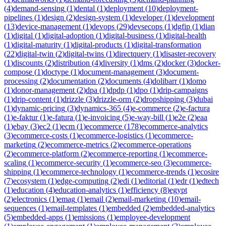
(
4
)
demand-sensing
(
1
)
dental
(
1
)
deployment
(
10
)
deployment-
pipelines
(
1
)
design
(
2
)
design-system
(
1
)
developer
(
1
)
development
(
13
)
device-management
(
1
)
devops
(
29
)
devsecops
(
1
)
dgfip
(
1
)
dian
(
1
)
digital
(
1
)
digital-adoption
(
1
)
digital-business
(
1
)
digital-health
(
1
)
digital-maturity
(
1
)
digital-products
(
1
)
digital-transformation
(
22
)
digital-twin
(
2
)
digital-twins
(
1
)
directquery
(
1
)
disaster-recovery
(
1
)
discounts
(
2
)
distribution
(
4
)
diversity
(
1
)
dms
(
2
)
docker
(
3
)
docker-
compose
(
1
)
doctype
(
1
)
document-management
(
3
)
document-
processing
(
2
)
documentation
(
2
)
documents
(
4
)
dolibarr
(
1
)
domo
(
1
)
donor-management
(
2
)
dpa
(
1
)
dpdp
(
1
)
dpo
(
1
)
drip-campaigns
(
1
)
drip-content
(
1
)
drizzle
(
3
)
drizzle-orm
(
2
)
dropshipping
(
3
)
dubai
(
1
)
dynamic-pricing
(
3
)
dynamics-365
(
4
)
e-commerce
(
2
)
e-factura
(
1
)
e-faktur
(
1
)
e-fatura
(
1
)
e-invoicing
(
5
)
e-way-bill
(
1
)
e2e
(
2
)
eaa
(
1
)
ebay
(
3
)
ec2
(
1
)
ecm
(
1
)
ecommerce
(
178
)
ecommerce-analytics
(
3
)
ecommerce-costs
(
1
)
ecommerce-logistics
(
1
)
ecommerce-
marketing
(
2
)
ecommerce-metrics
(
2
)
ecommerce-operations
(
2
)
ecommerce-platform
(
2
)
ecommerce-reporting
(
1
)
ecommerce-
scaling
(
1
)
ecommerce-security
(
1
)
ecommerce-seo
(
3
)
ecommerce-
shipping
(
1
)
ecommerce-technology
(
1
)
ecommerce-trends
(
1
)
ecosire
(
7
)
ecosystem
(
1
)
edge-computing
(
2
)
edi
(
1
)
editorial
(
1
)
edr
(
1
)
edtech
(
1
)
education
(
4
)
education-analytics
(
1
)
efficiency
(
8
)
egypt
(
2
)
electronics
(
1
)
emag
(
1
)
email
(
2
)
email-marketing
(
10
)
email-
sequences
(
1
)
email-templates
(
1
)
embedded
(
2
)
embedded-analytics
(
5
)
embedded-apps
(
1
)
emissions
(
1
)
employee-development