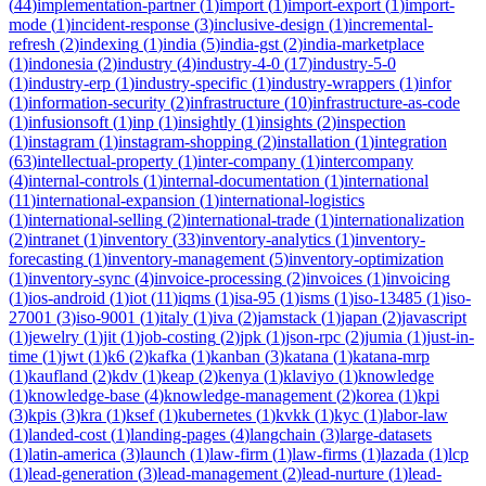
(
44
)
implementation-partner
(
1
)
import
(
1
)
import-export
(
1
)
import-
mode
(
1
)
incident-response
(
3
)
inclusive-design
(
1
)
incremental-
refresh
(
2
)
indexing
(
1
)
india
(
5
)
india-gst
(
2
)
india-marketplace
(
1
)
indonesia
(
2
)
industry
(
4
)
industry-4-0
(
17
)
industry-5-0
(
1
)
industry-erp
(
1
)
industry-specific
(
1
)
industry-wrappers
(
1
)
infor
(
1
)
information-security
(
2
)
infrastructure
(
10
)
infrastructure-as-code
(
1
)
infusionsoft
(
1
)
inp
(
1
)
insightly
(
1
)
insights
(
2
)
inspection
(
1
)
instagram
(
1
)
instagram-shopping
(
2
)
installation
(
1
)
integration
(
63
)
intellectual-property
(
1
)
inter-company
(
1
)
intercompany
(
4
)
internal-controls
(
1
)
internal-documentation
(
1
)
international
(
11
)
international-expansion
(
1
)
international-logistics
(
1
)
international-selling
(
2
)
international-trade
(
1
)
internationalization
(
2
)
intranet
(
1
)
inventory
(
33
)
inventory-analytics
(
1
)
inventory-
forecasting
(
1
)
inventory-management
(
5
)
inventory-optimization
(
1
)
inventory-sync
(
4
)
invoice-processing
(
2
)
invoices
(
1
)
invoicing
(
1
)
ios-android
(
1
)
iot
(
11
)
iqms
(
1
)
isa-95
(
1
)
isms
(
1
)
iso-13485
(
1
)
iso-
27001
(
3
)
iso-9001
(
1
)
italy
(
1
)
iva
(
2
)
jamstack
(
1
)
japan
(
2
)
javascript
(
1
)
jewelry
(
1
)
jit
(
1
)
job-costing
(
2
)
jpk
(
1
)
json-rpc
(
2
)
jumia
(
1
)
just-in-
time
(
1
)
jwt
(
1
)
k6
(
2
)
kafka
(
1
)
kanban
(
3
)
katana
(
1
)
katana-mrp
(
1
)
kaufland
(
2
)
kdv
(
1
)
keap
(
2
)
kenya
(
1
)
klaviyo
(
1
)
knowledge
(
1
)
knowledge-base
(
4
)
knowledge-management
(
2
)
korea
(
1
)
kpi
(
3
)
kpis
(
3
)
kra
(
1
)
ksef
(
1
)
kubernetes
(
1
)
kvkk
(
1
)
kyc
(
1
)
labor-law
(
1
)
landed-cost
(
1
)
landing-pages
(
4
)
langchain
(
3
)
large-datasets
(
1
)
latin-america
(
3
)
launch
(
1
)
law-firm
(
1
)
law-firms
(
1
)
lazada
(
1
)
lcp
(
1
)
lead-generation
(
3
)
lead-management
(
2
)
lead-nurture
(
1
)
lead-