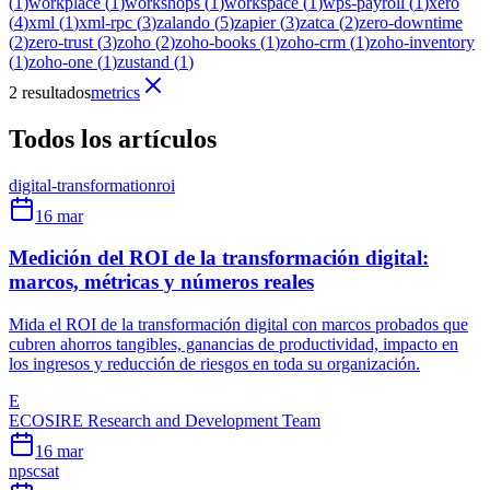
(
1
)
workplace
(
1
)
workshops
(
1
)
workspace
(
1
)
wps-payroll
(
1
)
xero
(
4
)
xml
(
1
)
xml-rpc
(
3
)
zalando
(
5
)
zapier
(
3
)
zatca
(
2
)
zero-downtime
(
2
)
zero-trust
(
3
)
zoho
(
2
)
zoho-books
(
1
)
zoho-crm
(
1
)
zoho-inventory
(
1
)
zoho-one
(
1
)
zustand
(
1
)
2 resultados
metrics
Todos los artículos
digital-transformation
roi
16 mar
Medición del ROI de la transformación digital:
marcos, métricas y números reales
Mida el ROI de la transformación digital con marcos probados que
cubren ahorros tangibles, ganancias de productividad, impacto en
los ingresos y reducción de riesgos en toda su organización.
E
ECOSIRE Research and Development Team
16 mar
nps
csat