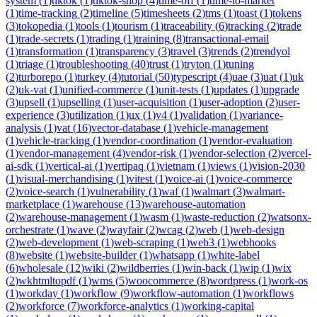
system
(
1
)
tiktok
(
1
)
tiktok-shop
(
4
)
time-off
(
1
)
time-to-market
(
1
)
time-tracking
(
2
)
timeline
(
5
)
timesheets
(
2
)
tms
(
1
)
toast
(
1
)
tokens
(
3
)
tokopedia
(
1
)
tools
(
1
)
tourism
(
1
)
traceability
(
6
)
tracking
(
2
)
trade
(
1
)
trade-secrets
(
1
)
trading
(
1
)
training
(
8
)
transactional-email
(
1
)
transformation
(
1
)
transparency
(
3
)
travel
(
3
)
trends
(
2
)
trendyol
(
1
)
triage
(
1
)
troubleshooting
(
40
)
trust
(
1
)
tryton
(
1
)
tuning
(
2
)
turborepo
(
1
)
turkey
(
4
)
tutorial
(
50
)
typescript
(
4
)
uae
(
3
)
uat
(
1
)
uk
(
2
)
uk-vat
(
1
)
unified-commerce
(
1
)
unit-tests
(
1
)
updates
(
1
)
upgrade
(
3
)
upsell
(
1
)
upselling
(
1
)
user-acquisition
(
1
)
user-adoption
(
2
)
user-
experience
(
3
)
utilization
(
1
)
ux
(
1
)
v4
(
1
)
validation
(
1
)
variance-
analysis
(
1
)
vat
(
16
)
vector-database
(
1
)
vehicle-management
(
1
)
vehicle-tracking
(
1
)
vendor-coordination
(
1
)
vendor-evaluation
(
1
)
vendor-management
(
4
)
vendor-risk
(
1
)
vendor-selection
(
2
)
vercel-
ai-sdk
(
1
)
vertical-ai
(
1
)
vertipaq
(
1
)
vietnam
(
1
)
views
(
1
)
vision-2030
(
1
)
visual-merchandising
(
1
)
vitest
(
1
)
voice-ai
(
1
)
voice-commerce
(
2
)
voice-search
(
1
)
vulnerability
(
1
)
waf
(
1
)
walmart
(
3
)
walmart-
marketplace
(
1
)
warehouse
(
13
)
warehouse-automation
(
2
)
warehouse-management
(
1
)
wasm
(
1
)
waste-reduction
(
2
)
watsonx-
orchestrate
(
1
)
wave
(
2
)
wayfair
(
2
)
wcag
(
2
)
web
(
1
)
web-design
(
2
)
web-development
(
1
)
web-scraping
(
1
)
web3
(
1
)
webhooks
(
8
)
website
(
1
)
website-builder
(
1
)
whatsapp
(
1
)
white-label
(
6
)
wholesale
(
12
)
wiki
(
2
)
wildberries
(
1
)
win-back
(
1
)
wip
(
1
)
wix
(
2
)
wkhtmltopdf
(
1
)
wms
(
5
)
woocommerce
(
8
)
wordpress
(
1
)
work-os
(
1
)
workday
(
1
)
workflow
(
9
)
workflow-automation
(
1
)
workflows
(
2
)
workforce
(
7
)
workforce-analytics
(
1
)
working-capital