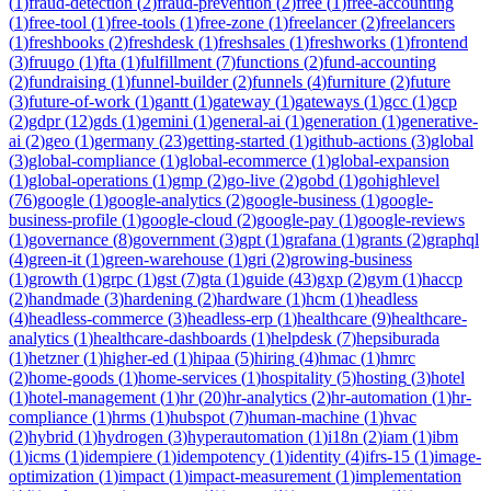
(
1
)
fraud-detection
(
2
)
fraud-prevention
(
2
)
free
(
1
)
free-accounting
(
1
)
free-tool
(
1
)
free-tools
(
1
)
free-zone
(
1
)
freelancer
(
2
)
freelancers
(
1
)
freshbooks
(
2
)
freshdesk
(
1
)
freshsales
(
1
)
freshworks
(
1
)
frontend
(
3
)
fruugo
(
1
)
fta
(
1
)
fulfillment
(
7
)
functions
(
2
)
fund-accounting
(
2
)
fundraising
(
1
)
funnel-builder
(
2
)
funnels
(
4
)
furniture
(
2
)
future
(
3
)
future-of-work
(
1
)
gantt
(
1
)
gateway
(
1
)
gateways
(
1
)
gcc
(
1
)
gcp
(
2
)
gdpr
(
12
)
gds
(
1
)
gemini
(
1
)
general-ai
(
1
)
generation
(
1
)
generative-
ai
(
2
)
geo
(
1
)
germany
(
23
)
getting-started
(
1
)
github-actions
(
3
)
global
(
3
)
global-compliance
(
1
)
global-ecommerce
(
1
)
global-expansion
(
1
)
global-operations
(
1
)
gmp
(
2
)
go-live
(
2
)
gobd
(
1
)
gohighlevel
(
76
)
google
(
1
)
google-analytics
(
2
)
google-business
(
1
)
google-
business-profile
(
1
)
google-cloud
(
2
)
google-pay
(
1
)
google-reviews
(
1
)
governance
(
8
)
government
(
3
)
gpt
(
1
)
grafana
(
1
)
grants
(
2
)
graphql
(
4
)
green-it
(
1
)
green-warehouse
(
1
)
gri
(
2
)
growing-business
(
1
)
growth
(
1
)
grpc
(
1
)
gst
(
7
)
gta
(
1
)
guide
(
43
)
gxp
(
2
)
gym
(
1
)
haccp
(
2
)
handmade
(
3
)
hardening
(
2
)
hardware
(
1
)
hcm
(
1
)
headless
(
4
)
headless-commerce
(
3
)
headless-erp
(
1
)
healthcare
(
9
)
healthcare-
analytics
(
1
)
healthcare-dashboards
(
1
)
helpdesk
(
7
)
hepsiburada
(
1
)
hetzner
(
1
)
higher-ed
(
1
)
hipaa
(
5
)
hiring
(
4
)
hmac
(
1
)
hmrc
(
2
)
home-goods
(
1
)
home-services
(
1
)
hospitality
(
5
)
hosting
(
3
)
hotel
(
1
)
hotel-management
(
1
)
hr
(
20
)
hr-analytics
(
2
)
hr-automation
(
1
)
hr-
compliance
(
1
)
hrms
(
1
)
hubspot
(
7
)
human-machine
(
1
)
hvac
(
2
)
hybrid
(
1
)
hydrogen
(
3
)
hyperautomation
(
1
)
i18n
(
2
)
iam
(
1
)
ibm
(
1
)
icms
(
1
)
idempiere
(
1
)
idempotency
(
1
)
identity
(
4
)
ifrs-15
(
1
)
image-
optimization
(
1
)
impact
(
1
)
impact-measurement
(
1
)
implementation