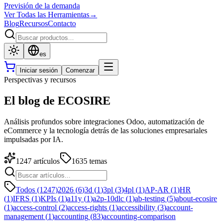
Previsión de la demanda
Ver Todas las Herramientas
→
Blog
Recursos
Contacto
es
Iniciar sesión
Comenzar
Perspectivas y recursos
El blog de ECOSIRE
Análisis profundos sobre integraciones Odoo, automatización de
eCommerce y la tecnología detrás de las soluciones empresariales
impulsadas por IA.
1247
artículos
1635
temas
Todos (1247)
2026
(
6
)
3d
(
1
)
3pl
(
3
)
4pl
(
1
)
AP-AR
(
1
)
HR
(
1
)
IFRS
(
1
)
KPIs
(
1
)
a11y
(
1
)
a2p-10dlc
(
1
)
ab-testing
(
5
)
about-ecosire
(
1
)
access-control
(
2
)
access-rights
(
1
)
accessibility
(
3
)
account-
management
(
1
)
accounting
(
83
)
accounting-comparison