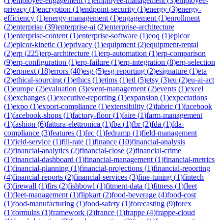
(
1
)
employee-engagement
(
1
)
employee-management
(
3
)
employee-
privacy
(
1
)
encryption
(
1
)
endpoint-security
(
1
)
energy
(
3
)
energy-
efficiency
(
1
)
energy-management
(
1
)
engagement
(
1
)
enrollment
(
2
)
enterprise
(
39
)
enterprise-ai
(
2
)
enterprise-architecture
(
1
)
enterprise-content
(
1
)
enterprise-software
(
1
)
eoq
(
1
)
epicor
(
2
)
epicor-kinetic
(
1
)
eprivacy
(
1
)
equipment
(
2
)
equipment-rental
(
2
)
erp
(
225
)
erp-architecture
(
1
)
erp-automation
(
1
)
erp-comparison
(
9
)
erp-configuration
(
1
)
erp-failure
(
1
)
erp-integration
(
8
)
erp-selection
(
2
)
erpnext
(
18
)
errors
(
40
)
esg
(
5
)
esg-reporting
(
2
)
esignature
(
1
)
eta
(
2
)
ethical-sourcing
(
1
)
ethics
(
1
)
etims
(
1
)
etl
(
5
)
etsy
(
3
)
eu
(
2
)
eu-ai-act
(
1
)
europe
(
2
)
evaluation
(
3
)
event-management
(
2
)
events
(
1
)
excel
(
3
)
exchanges
(
1
)
executive-reporting
(
1
)
expansion
(
1
)
expectations
(
1
)
expo
(
1
)
export-compliance
(
1
)
extensibility
(
2
)
fabric
(
1
)
facebook
(
1
)
facebook-shops
(
1
)
factory-floor
(
1
)
faire
(
1
)
farm-management
(
1
)
fashion
(
6
)
fattura-elettronica
(
1
)
fba
(
1
)
fbr
(
2
)
fda
(
1
)
fda-
compliance
(
3
)
features
(
1
)
fec
(
1
)
fedramp
(
1
)
field-management
(
1
)
field-service
(
1
)
fill-rate
(
1
)
finance
(
10
)
financial-analysis
(
2
)
financial-analytics
(
2
)
financial-close
(
2
)
financial-crime
(
1
)
financial-dashboard
(
1
)
financial-management
(
1
)
financial-metrics
(
1
)
financial-planning
(
1
)
financial-projections
(
1
)
financial-reporting
(
4
)
financial-reports
(
2
)
financial-services
(
3
)
fine-tuning
(
1
)
fintech
(
3
)
firewall
(
1
)
firs
(
2
)
fishbowl
(
1
)
fitment-data
(
1
)
fitness
(
1
)
fleet
(
1
)
fleet-management
(
1
)
flipkart
(
2
)
food-beverage
(
4
)
food-cost
(
1
)
food-manufacturing
(
1
)
food-safety
(
1
)
forecasting
(
9
)
forex
(
1
)
formulas
(
1
)
framework
(
2
)
france
(
1
)
frappe
(
4
)
frappe-cloud