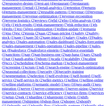
(
2
)
responsive-design
(
1
)
rest-api
(
4
)
restaurant
(
5
)
restaurant-
management
(
1
)
retail
(
13
)
retail-analytics
(
1
)
retention
(
9
)
returns
(
4
)
returns-management
(
2
)
reusable-patterns
(
1
)
revenue
(
10
)
revenue-
management
(
1
)
revenue-optimization
(
1
)
revenue-recognition
(
5
)
reverse-logistics
(
2
)
reviews
(
5
)
rfid
(
2
)
rfm
(
1
)
rfm-analysis
(
1
)
rfp
(
1
)
rfq
(
1
)
rich-results
(
1
)
risk-management
(
7
)
risk-reduction
(
1
)
rls
(
4
)
rohs
(
1
)
roi
(
34
)
roi-optimization
(
1
)
rolling-update
(
1
)
romania
(
1
)
rpa
(
3
)
rsc
(
2
)
russia
(
2
)
saas
(
25
)
saas-pricing
(
1
)
safety
(
2
)
safety-
stock
(
1
)
sage
(
1
)
sage-50
(
2
)
sage-intacct
(
1
)
salary
(
1
)
sales
(
19
)
sales-
analytics
(
3
)
sales-automation
(
1
)
sales-dashboard
(
2
)
sales-forecasting
(
1
)
sales-management
(
1
)
sales-operations
(
1
)
sales-pipeline
(
1
)
sales-
tax
(
8
)
salesforce
(
5
)
salesforce-einstein
(
1
)
salesforce-essentials
(
1
)
sanctions
(
1
)
sap
(
5
)
sap-business-one
(
2
)
sap-hana
(
1
)
sars
(
2
)
sasb
(
1
)
sat
(
1
)
saudi-arabia
(
3
)
sbom
(
1
)
scada
(
1
)
scalability
(
3
)
scaling
(
9
)
sccs
(
2
)
scheduling
(
6
)
schema-markup
(
1
)
school-management
(
1
)
screening
(
1
)
scrum
(
1
)
sdi
(
1
)
search-engine
(
1
)
search-optimization
(
2
)
seasonal-collections
(
1
)
security
(
36
)
security-training
(
1
)
segmentation
(
2
)
selection
(
1
)
self-evolving
(
1
)
self-hosted
(
1
)
self-
service
(
2
)
self-service-bi
(
2
)
seller-metrics
(
1
)
selling
(
1
)
selling-online
(
1
)
selling-platforms
(
1
)
semantic-model
(
1
)
seo
(
16
)
seo-audit
(
1
)
seo-
migration
(
1
)
server
(
1
)
server-components
(
1
)
server-sizing
(
2
)
service
(
1
)
service-contracts
(
1
)
service-efficiency
(
1
)
service-firms
(
1
)
services
(
1
)
setup
(
2
)
sgk
(
1
)
sharding
(
1
)
sharepoint
(
1
)
shein
(
1
)
shift-
management
(
3
)
shipping
(
4
)
shop-floor
(
2
)
shopee
(
2
)
shopify
(
114
)
shopify-api
(
1
)
shopify-flow
(
1
)
shopify-partners
(
1
)
shopify-plus