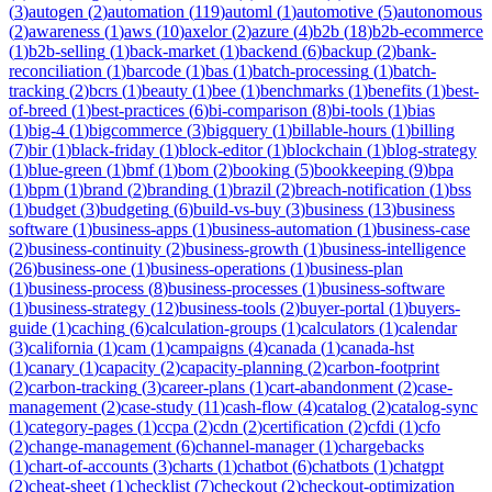
(
3
)
autogen
(
2
)
automation
(
119
)
automl
(
1
)
automotive
(
5
)
autonomous
(
2
)
awareness
(
1
)
aws
(
10
)
axelor
(
2
)
azure
(
4
)
b2b
(
18
)
b2b-ecommerce
(
1
)
b2b-selling
(
1
)
back-market
(
1
)
backend
(
6
)
backup
(
2
)
bank-
reconciliation
(
1
)
barcode
(
1
)
bas
(
1
)
batch-processing
(
1
)
batch-
tracking
(
2
)
bcrs
(
1
)
beauty
(
1
)
bee
(
1
)
benchmarks
(
1
)
benefits
(
1
)
best-
of-breed
(
1
)
best-practices
(
6
)
bi-comparison
(
8
)
bi-tools
(
1
)
bias
(
1
)
big-4
(
1
)
bigcommerce
(
3
)
bigquery
(
1
)
billable-hours
(
1
)
billing
(
7
)
bir
(
1
)
black-friday
(
1
)
block-editor
(
1
)
blockchain
(
1
)
blog-strategy
(
1
)
blue-green
(
1
)
bmf
(
1
)
bom
(
2
)
booking
(
5
)
bookkeeping
(
9
)
bpa
(
1
)
bpm
(
1
)
brand
(
2
)
branding
(
1
)
brazil
(
2
)
breach-notification
(
1
)
bss
(
1
)
budget
(
3
)
budgeting
(
6
)
build-vs-buy
(
3
)
business
(
13
)
business
software
(
1
)
business-apps
(
1
)
business-automation
(
1
)
business-case
(
2
)
business-continuity
(
2
)
business-growth
(
1
)
business-intelligence
(
26
)
business-one
(
1
)
business-operations
(
1
)
business-plan
(
1
)
business-process
(
8
)
business-processes
(
1
)
business-software
(
1
)
business-strategy
(
12
)
business-tools
(
2
)
buyer-portal
(
1
)
buyers-
guide
(
1
)
caching
(
6
)
calculation-groups
(
1
)
calculators
(
1
)
calendar
(
3
)
california
(
1
)
cam
(
1
)
campaigns
(
4
)
canada
(
1
)
canada-hst
(
1
)
canary
(
1
)
capacity
(
2
)
capacity-planning
(
2
)
carbon-footprint
(
2
)
carbon-tracking
(
3
)
career-plans
(
1
)
cart-abandonment
(
2
)
case-
management
(
2
)
case-study
(
11
)
cash-flow
(
4
)
catalog
(
2
)
catalog-sync
(
1
)
category-pages
(
1
)
ccpa
(
2
)
cdn
(
2
)
certification
(
2
)
cfdi
(
1
)
cfo
(
2
)
change-management
(
6
)
channel-manager
(
1
)
chargebacks
(
1
)
chart-of-accounts
(
3
)
charts
(
1
)
chatbot
(
6
)
chatbots
(
1
)
chatgpt
(
2
)
cheat-sheet
(
1
)
checklist
(
7
)
checkout
(
2
)
checkout-optimization