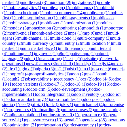
market
(
3
)
middle-east
(
3
)
migration
(
29
)
migrations
(
1
)
mobile
(
1
)
mobile-analytics
(
1
)
mobile-app
(
1
)
mobile-apps
(
1
)
mobile-bi
(
1
)
mobile-checkout
(
1
)
mobile-commerce
(
14
)
mobile-cro
(
1
)
mobile-
first
(
1
)
mobile-optimization
(
1
)
mobile-payments
(
1
)
mobile-seo
(
1
)
mobile-strategy
(
1
)
mobile-ux
(
1
)
modernization
(
1
)
modules
(
2
)
monday
(
3
)
monetization
(
2
)
monitoring
(
8
)
monolith
(
1
)
monorepo
(
2
)
month-end
(
1
)
month-end-close
(
2
)
mps
(
1
)
mrp
(
6
)
mtd
(
1
)
multi-
agent
(
5
)
multi-channel
(
13
)
multi-cloud
(
1
)
multi-company
(
3
)
multi-
country
(
2
)
multi-currency
(
6
)
multi-entity
(
2
)
multi-location
(
4
)
multi-
market
(
1
)
multi-marketplace
(
1
)
multi-tenancy
(
1
)
multi-tenant
(
4
)
multilingual
(
1
)
myinvois
(
1
)
n8n
(
1
)
native-app
(
1
)
natural-
language
(
2
)
ndpr
(
1
)
nearshoring
(
1
)
nestjs
(
5
)
netsuite
(
5
)
network-
operations
(
1
)
new-features
(
3
)
next-intl
(
1
)
next-js
(
1
)
nextjs
(
4
)
nexus
(
2
)
nfe
(
1
)
nginx
(
1
)
nigeria
(
3
)
nis2
(
1
)
nist
(
1
)
nlp
(
1
)
no-code
(
6
)
nodejs
(
1
)
nonprofit
(
4
)
nonprofit-analytics
(
1
)
noon
(
2
)
nps
(
1
)
oauth
(
1
)
oauth2
(
2
)
observability
(
4
)
occupancy
(
1
)
ocr
(
2
)
odoo
(
446
)
odoo
19
(
1
)
odoo versions
(
1
)
odoo-17
(
1
)
odoo-18
(
1
)
odoo-19
(
16
)
odoo-
accounting
(
6
)
odoo-crm
(
5
)
odoo-development
(
8
)
odoo-
implementation
(
1
)
odoo-integration
(
1
)
odoo-inventory
(
5
)
odoo-iot
(
1
)
odoo-manufacturing
(
4
)
odoo-modules
(
1
)
odoo-pos
(
1
)
odoo-
studio
(
1
)
oee
(
2
)
ofbiz
(
1
)
oidc
(
2
)
okrs
(
1
)
omnichannel
(
4
)
on-premise
(
1
)
on-premises
(
1
)
onboarding
(
6
)
online-courses
(
2
)
online-learning
(
2
)
online-reputation
(
1
)
online-store-2.0
(
1
)
open-source
(
6
)
open-
source-bi
(
1
)
open-source-erp
(
13
)
openai
(
1
)
openclaw
(
85
)
operations
(
6
)
optimization
(
21
)
orchestration
(
6
)
order-accuracy
(
1
)
order-