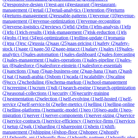
(
2
)
responsive-design
(
1
)
rest-api
(
4
)
restaurant
(
5
)
restaurant-
management
(
1
)
retail
(
13
)
retail-analytics
(
1
)
retention
(
9
)
returns
(
4
)
returns-management
(
2
)
reusable-patterns
(
1
)
revenue
(
10
)
revenue-
management
(
1
)
revenue-optimization
(
1
)
revenue-recognition
(
5
)
reverse-logistics
(
2
)
reviews
(
5
)
rfid
(
2
)
rfm
(
1
)
rfm-analysis
(
1
)
rfp
(
1
)
rfq
(
1
)
rich-results
(
1
)
risk-management
(
7
)
risk-reduction
(
1
)
rls
(
4
)
rohs
(
1
)
roi
(
34
)
roi-optimization
(
1
)
rolling-update
(
1
)
romania
(
1
)
rpa
(
3
)
rsc
(
2
)
russia
(
2
)
saas
(
25
)
saas-pricing
(
1
)
safety
(
2
)
safety-
stock
(
1
)
sage
(
1
)
sage-50
(
2
)
sage-intacct
(
1
)
salary
(
1
)
sales
(
19
)
sales-
analytics
(
3
)
sales-automation
(
1
)
sales-dashboard
(
2
)
sales-forecasting
(
1
)
sales-management
(
1
)
sales-operations
(
1
)
sales-pipeline
(
1
)
sales-
tax
(
8
)
salesforce
(
5
)
salesforce-einstein
(
1
)
salesforce-essentials
(
1
)
sanctions
(
1
)
sap
(
5
)
sap-business-one
(
2
)
sap-hana
(
1
)
sars
(
2
)
sasb
(
1
)
sat
(
1
)
saudi-arabia
(
3
)
sbom
(
1
)
scada
(
1
)
scalability
(
3
)
scaling
(
9
)
sccs
(
2
)
scheduling
(
6
)
schema-markup
(
1
)
school-management
(
1
)
screening
(
1
)
scrum
(
1
)
sdi
(
1
)
search-engine
(
1
)
search-optimization
(
2
)
seasonal-collections
(
1
)
security
(
36
)
security-training
(
1
)
segmentation
(
2
)
selection
(
1
)
self-evolving
(
1
)
self-hosted
(
1
)
self-
service
(
2
)
self-service-bi
(
2
)
seller-metrics
(
1
)
selling
(
1
)
selling-online
(
1
)
selling-platforms
(
1
)
semantic-model
(
1
)
seo
(
16
)
seo-audit
(
1
)
seo-
migration
(
1
)
server
(
1
)
server-components
(
1
)
server-sizing
(
2
)
service
(
1
)
service-contracts
(
1
)
service-efficiency
(
1
)
service-firms
(
1
)
services
(
1
)
setup
(
2
)
sgk
(
1
)
sharding
(
1
)
sharepoint
(
1
)
shein
(
1
)
shift-
management
(
3
)
shipping
(
4
)
shop-floor
(
2
)
shopee
(
2
)
shopify
(
114
)
shopify-api
(
1
)
shopify-flow
(
1
)
shopify-partners
(
1
)
shopify-plus