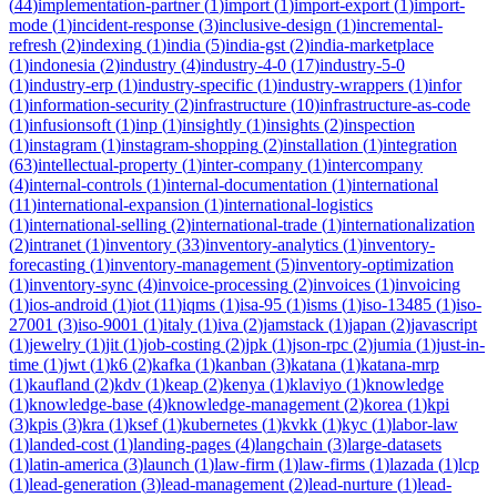
(
44
)
implementation-partner
(
1
)
import
(
1
)
import-export
(
1
)
import-
mode
(
1
)
incident-response
(
3
)
inclusive-design
(
1
)
incremental-
refresh
(
2
)
indexing
(
1
)
india
(
5
)
india-gst
(
2
)
india-marketplace
(
1
)
indonesia
(
2
)
industry
(
4
)
industry-4-0
(
17
)
industry-5-0
(
1
)
industry-erp
(
1
)
industry-specific
(
1
)
industry-wrappers
(
1
)
infor
(
1
)
information-security
(
2
)
infrastructure
(
10
)
infrastructure-as-code
(
1
)
infusionsoft
(
1
)
inp
(
1
)
insightly
(
1
)
insights
(
2
)
inspection
(
1
)
instagram
(
1
)
instagram-shopping
(
2
)
installation
(
1
)
integration
(
63
)
intellectual-property
(
1
)
inter-company
(
1
)
intercompany
(
4
)
internal-controls
(
1
)
internal-documentation
(
1
)
international
(
11
)
international-expansion
(
1
)
international-logistics
(
1
)
international-selling
(
2
)
international-trade
(
1
)
internationalization
(
2
)
intranet
(
1
)
inventory
(
33
)
inventory-analytics
(
1
)
inventory-
forecasting
(
1
)
inventory-management
(
5
)
inventory-optimization
(
1
)
inventory-sync
(
4
)
invoice-processing
(
2
)
invoices
(
1
)
invoicing
(
1
)
ios-android
(
1
)
iot
(
11
)
iqms
(
1
)
isa-95
(
1
)
isms
(
1
)
iso-13485
(
1
)
iso-
27001
(
3
)
iso-9001
(
1
)
italy
(
1
)
iva
(
2
)
jamstack
(
1
)
japan
(
2
)
javascript
(
1
)
jewelry
(
1
)
jit
(
1
)
job-costing
(
2
)
jpk
(
1
)
json-rpc
(
2
)
jumia
(
1
)
just-in-
time
(
1
)
jwt
(
1
)
k6
(
2
)
kafka
(
1
)
kanban
(
3
)
katana
(
1
)
katana-mrp
(
1
)
kaufland
(
2
)
kdv
(
1
)
keap
(
2
)
kenya
(
1
)
klaviyo
(
1
)
knowledge
(
1
)
knowledge-base
(
4
)
knowledge-management
(
2
)
korea
(
1
)
kpi
(
3
)
kpis
(
3
)
kra
(
1
)
ksef
(
1
)
kubernetes
(
1
)
kvkk
(
1
)
kyc
(
1
)
labor-law
(
1
)
landed-cost
(
1
)
landing-pages
(
4
)
langchain
(
3
)
large-datasets
(
1
)
latin-america
(
3
)
launch
(
1
)
law-firm
(
1
)
law-firms
(
1
)
lazada
(
1
)
lcp
(
1
)
lead-generation
(
3
)
lead-management
(
2
)
lead-nurture
(
1
)
lead-