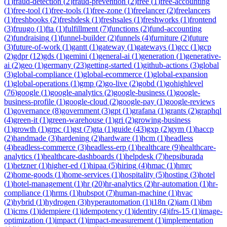
(
1
)
fraud-detection
(
2
)
fraud-prevention
(
2
)
free
(
1
)
free-accounting
(
1
)
free-tool
(
1
)
free-tools
(
1
)
free-zone
(
1
)
freelancer
(
2
)
freelancers
(
1
)
freshbooks
(
2
)
freshdesk
(
1
)
freshsales
(
1
)
freshworks
(
1
)
frontend
(
3
)
fruugo
(
1
)
fta
(
1
)
fulfillment
(
7
)
functions
(
2
)
fund-accounting
(
2
)
fundraising
(
1
)
funnel-builder
(
2
)
funnels
(
4
)
furniture
(
2
)
future
(
3
)
future-of-work
(
1
)
gantt
(
1
)
gateway
(
1
)
gateways
(
1
)
gcc
(
1
)
gcp
(
2
)
gdpr
(
12
)
gds
(
1
)
gemini
(
1
)
general-ai
(
1
)
generation
(
1
)
generative-
ai
(
2
)
geo
(
1
)
germany
(
23
)
getting-started
(
1
)
github-actions
(
3
)
global
(
3
)
global-compliance
(
1
)
global-ecommerce
(
1
)
global-expansion
(
1
)
global-operations
(
1
)
gmp
(
2
)
go-live
(
2
)
gobd
(
1
)
gohighlevel
(
76
)
google
(
1
)
google-analytics
(
2
)
google-business
(
1
)
google-
business-profile
(
1
)
google-cloud
(
2
)
google-pay
(
1
)
google-reviews
(
1
)
governance
(
8
)
government
(
3
)
gpt
(
1
)
grafana
(
1
)
grants
(
2
)
graphql
(
4
)
green-it
(
1
)
green-warehouse
(
1
)
gri
(
2
)
growing-business
(
1
)
growth
(
1
)
grpc
(
1
)
gst
(
7
)
gta
(
1
)
guide
(
43
)
gxp
(
2
)
gym
(
1
)
haccp
(
2
)
handmade
(
3
)
hardening
(
2
)
hardware
(
1
)
hcm
(
1
)
headless
(
4
)
headless-commerce
(
3
)
headless-erp
(
1
)
healthcare
(
9
)
healthcare-
analytics
(
1
)
healthcare-dashboards
(
1
)
helpdesk
(
7
)
hepsiburada
(
1
)
hetzner
(
1
)
higher-ed
(
1
)
hipaa
(
5
)
hiring
(
4
)
hmac
(
1
)
hmrc
(
2
)
home-goods
(
1
)
home-services
(
1
)
hospitality
(
5
)
hosting
(
3
)
hotel
(
1
)
hotel-management
(
1
)
hr
(
20
)
hr-analytics
(
2
)
hr-automation
(
1
)
hr-
compliance
(
1
)
hrms
(
1
)
hubspot
(
7
)
human-machine
(
1
)
hvac
(
2
)
hybrid
(
1
)
hydrogen
(
3
)
hyperautomation
(
1
)
i18n
(
2
)
iam
(
1
)
ibm
(
1
)
icms
(
1
)
idempiere
(
1
)
idempotency
(
1
)
identity
(
4
)
ifrs-15
(
1
)
image-
optimization
(
1
)
impact
(
1
)
impact-measurement
(
1
)
implementation