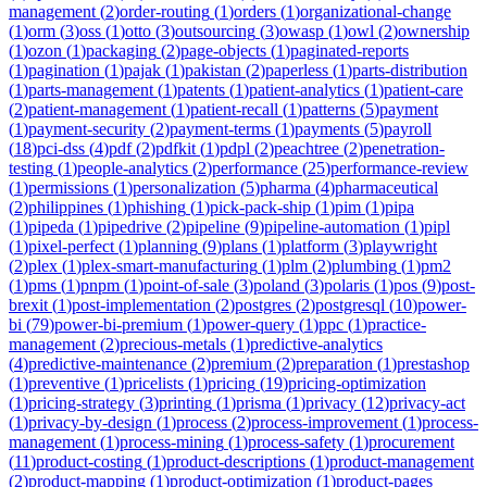
management
(
2
)
order-routing
(
1
)
orders
(
1
)
organizational-change
(
1
)
orm
(
3
)
oss
(
1
)
otto
(
3
)
outsourcing
(
3
)
owasp
(
1
)
owl
(
2
)
ownership
(
1
)
ozon
(
1
)
packaging
(
2
)
page-objects
(
1
)
paginated-reports
(
1
)
pagination
(
1
)
pajak
(
1
)
pakistan
(
2
)
paperless
(
1
)
parts-distribution
(
1
)
parts-management
(
1
)
patents
(
1
)
patient-analytics
(
1
)
patient-care
(
2
)
patient-management
(
1
)
patient-recall
(
1
)
patterns
(
5
)
payment
(
1
)
payment-security
(
2
)
payment-terms
(
1
)
payments
(
5
)
payroll
(
18
)
pci-dss
(
4
)
pdf
(
2
)
pdfkit
(
1
)
pdpl
(
2
)
peachtree
(
2
)
penetration-
testing
(
1
)
people-analytics
(
2
)
performance
(
25
)
performance-review
(
1
)
permissions
(
1
)
personalization
(
5
)
pharma
(
4
)
pharmaceutical
(
2
)
philippines
(
1
)
phishing
(
1
)
pick-pack-ship
(
1
)
pim
(
1
)
pipa
(
1
)
pipeda
(
1
)
pipedrive
(
2
)
pipeline
(
9
)
pipeline-automation
(
1
)
pipl
(
1
)
pixel-perfect
(
1
)
planning
(
9
)
plans
(
1
)
platform
(
3
)
playwright
(
2
)
plex
(
1
)
plex-smart-manufacturing
(
1
)
plm
(
2
)
plumbing
(
1
)
pm2
(
1
)
pms
(
1
)
pnpm
(
1
)
point-of-sale
(
3
)
poland
(
3
)
polaris
(
1
)
pos
(
9
)
post-
brexit
(
1
)
post-implementation
(
2
)
postgres
(
2
)
postgresql
(
10
)
power-
bi
(
79
)
power-bi-premium
(
1
)
power-query
(
1
)
ppc
(
1
)
practice-
management
(
2
)
precious-metals
(
1
)
predictive-analytics
(
4
)
predictive-maintenance
(
2
)
premium
(
2
)
preparation
(
1
)
prestashop
(
1
)
preventive
(
1
)
pricelists
(
1
)
pricing
(
19
)
pricing-optimization
(
1
)
pricing-strategy
(
3
)
printing
(
1
)
prisma
(
1
)
privacy
(
12
)
privacy-act
(
1
)
privacy-by-design
(
1
)
process
(
2
)
process-improvement
(
1
)
process-
management
(
1
)
process-mining
(
1
)
process-safety
(
1
)
procurement
(
11
)
product-costing
(
1
)
product-descriptions
(
1
)
product-management
(
2
)
product-mapping
(
1
)
product-optimization
(
1
)
product-pages