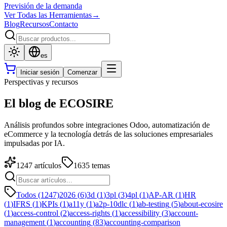
Previsión de la demanda
Ver Todas las Herramientas
→
Blog
Recursos
Contacto
es
Iniciar sesión
Comenzar
Perspectivas y recursos
El blog de ECOSIRE
Análisis profundos sobre integraciones Odoo, automatización de
eCommerce y la tecnología detrás de las soluciones empresariales
impulsadas por IA.
1247
artículos
1635
temas
Todos (1247)
2026
(
6
)
3d
(
1
)
3pl
(
3
)
4pl
(
1
)
AP-AR
(
1
)
HR
(
1
)
IFRS
(
1
)
KPIs
(
1
)
a11y
(
1
)
a2p-10dlc
(
1
)
ab-testing
(
5
)
about-ecosire
(
1
)
access-control
(
2
)
access-rights
(
1
)
accessibility
(
3
)
account-
management
(
1
)
accounting
(
83
)
accounting-comparison