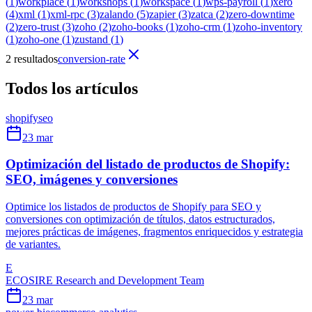
(
1
)
workplace
(
1
)
workshops
(
1
)
workspace
(
1
)
wps-payroll
(
1
)
xero
(
4
)
xml
(
1
)
xml-rpc
(
3
)
zalando
(
5
)
zapier
(
3
)
zatca
(
2
)
zero-downtime
(
2
)
zero-trust
(
3
)
zoho
(
2
)
zoho-books
(
1
)
zoho-crm
(
1
)
zoho-inventory
(
1
)
zoho-one
(
1
)
zustand
(
1
)
2 resultados
conversion-rate
Todos los artículos
shopify
seo
23 mar
Optimización del listado de productos de Shopify:
SEO, imágenes y conversiones
Optimice los listados de productos de Shopify para SEO y
conversiones con optimización de títulos, datos estructurados,
mejores prácticas de imágenes, fragmentos enriquecidos y estrategia
de variantes.
E
ECOSIRE Research and Development Team
23 mar