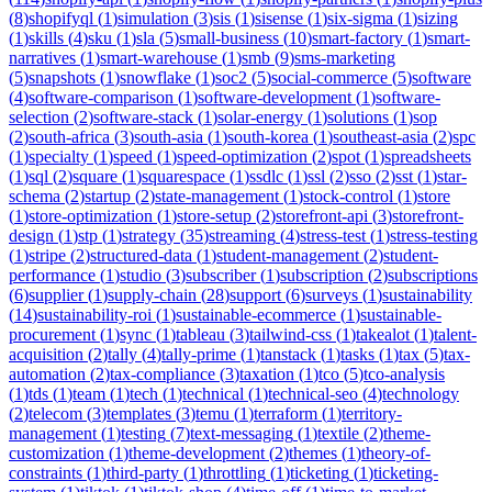
(
8
)
shopifyql
(
1
)
simulation
(
3
)
sis
(
1
)
sisense
(
1
)
six-sigma
(
1
)
sizing
(
1
)
skills
(
4
)
sku
(
1
)
sla
(
5
)
small-business
(
10
)
smart-factory
(
1
)
smart-
narratives
(
1
)
smart-warehouse
(
1
)
smb
(
9
)
sms-marketing
(
5
)
snapshots
(
1
)
snowflake
(
1
)
soc2
(
5
)
social-commerce
(
5
)
software
(
4
)
software-comparison
(
1
)
software-development
(
1
)
software-
selection
(
2
)
software-stack
(
1
)
solar-energy
(
1
)
solutions
(
1
)
sop
(
2
)
south-africa
(
3
)
south-asia
(
1
)
south-korea
(
1
)
southeast-asia
(
2
)
spc
(
1
)
specialty
(
1
)
speed
(
1
)
speed-optimization
(
2
)
spot
(
1
)
spreadsheets
(
1
)
sql
(
2
)
square
(
1
)
squarespace
(
1
)
ssdlc
(
1
)
ssl
(
2
)
sso
(
2
)
sst
(
1
)
star-
schema
(
2
)
startup
(
2
)
state-management
(
1
)
stock-control
(
1
)
store
(
1
)
store-optimization
(
1
)
store-setup
(
2
)
storefront-api
(
3
)
storefront-
design
(
1
)
stp
(
1
)
strategy
(
35
)
streaming
(
4
)
stress-test
(
1
)
stress-testing
(
1
)
stripe
(
2
)
structured-data
(
1
)
student-management
(
2
)
student-
performance
(
1
)
studio
(
3
)
subscriber
(
1
)
subscription
(
2
)
subscriptions
(
6
)
supplier
(
1
)
supply-chain
(
28
)
support
(
6
)
surveys
(
1
)
sustainability
(
14
)
sustainability-roi
(
1
)
sustainable-ecommerce
(
1
)
sustainable-
procurement
(
1
)
sync
(
1
)
tableau
(
3
)
tailwind-css
(
1
)
takealot
(
1
)
talent-
acquisition
(
2
)
tally
(
4
)
tally-prime
(
1
)
tanstack
(
1
)
tasks
(
1
)
tax
(
5
)
tax-
automation
(
2
)
tax-compliance
(
3
)
taxation
(
1
)
tco
(
5
)
tco-analysis
(
1
)
tds
(
1
)
team
(
1
)
tech
(
1
)
technical
(
1
)
technical-seo
(
4
)
technology
(
2
)
telecom
(
3
)
templates
(
3
)
temu
(
1
)
terraform
(
1
)
territory-
management
(
1
)
testing
(
7
)
text-messaging
(
1
)
textile
(
2
)
theme-
customization
(
1
)
theme-development
(
2
)
themes
(
1
)
theory-of-
constraints
(
1
)
third-party
(
1
)
throttling
(
1
)
ticketing
(
1
)
ticketing-