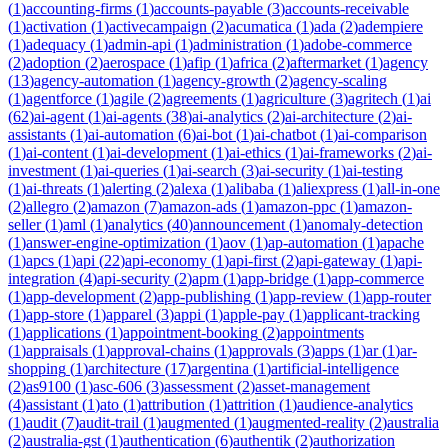
(
1
)
accounting-firms
(
1
)
accounts-payable
(
3
)
accounts-receivable
(
1
)
activation
(
1
)
activecampaign
(
2
)
acumatica
(
1
)
ada
(
2
)
adempiere
(
1
)
adequacy
(
1
)
admin-api
(
1
)
administration
(
1
)
adobe-commerce
(
2
)
adoption
(
2
)
aerospace
(
1
)
afip
(
1
)
africa
(
2
)
aftermarket
(
1
)
agency
(
13
)
agency-automation
(
1
)
agency-growth
(
2
)
agency-scaling
(
1
)
agentforce
(
1
)
agile
(
2
)
agreements
(
1
)
agriculture
(
3
)
agritech
(
1
)
ai
(
62
)
ai-agent
(
1
)
ai-agents
(
38
)
ai-analytics
(
2
)
ai-architecture
(
2
)
ai-
assistants
(
1
)
ai-automation
(
6
)
ai-bot
(
1
)
ai-chatbot
(
1
)
ai-comparison
(
1
)
ai-content
(
1
)
ai-development
(
1
)
ai-ethics
(
1
)
ai-frameworks
(
2
)
ai-
investment
(
1
)
ai-queries
(
1
)
ai-search
(
3
)
ai-security
(
1
)
ai-testing
(
1
)
ai-threats
(
1
)
alerting
(
2
)
alexa
(
1
)
alibaba
(
1
)
aliexpress
(
1
)
all-in-one
(
2
)
allegro
(
2
)
amazon
(
7
)
amazon-ads
(
1
)
amazon-ppc
(
1
)
amazon-
seller
(
1
)
aml
(
1
)
analytics
(
40
)
announcement
(
1
)
anomaly-detection
(
1
)
answer-engine-optimization
(
1
)
aov
(
1
)
ap-automation
(
1
)
apache
(
1
)
apcs
(
1
)
api
(
22
)
api-economy
(
1
)
api-first
(
2
)
api-gateway
(
1
)
api-
integration
(
4
)
api-security
(
2
)
apm
(
1
)
app-bridge
(
1
)
app-commerce
(
1
)
app-development
(
2
)
app-publishing
(
1
)
app-review
(
1
)
app-router
(
1
)
app-store
(
1
)
apparel
(
3
)
appi
(
1
)
apple-pay
(
1
)
applicant-tracking
(
1
)
applications
(
1
)
appointment-booking
(
2
)
appointments
(
1
)
appraisals
(
1
)
approval-chains
(
1
)
approvals
(
3
)
apps
(
1
)
ar
(
1
)
ar-
shopping
(
1
)
architecture
(
17
)
argentina
(
1
)
artificial-intelligence
(
2
)
as9100
(
1
)
asc-606
(
3
)
assessment
(
2
)
asset-management
(
4
)
assistant
(
1
)
ato
(
1
)
attribution
(
1
)
attrition
(
1
)
audience-analytics
(
1
)
audit
(
7
)
audit-trail
(
1
)
augmented
(
1
)
augmented-reality
(
2
)
australia
(
2
)
australia-gst
(
1
)
authentication
(
6
)
authentik
(
2
)
authorization