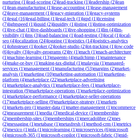
nurturing
(
1
)
lead-scoring
(
2
)
lead-tracking
(
1
)
leadership
(
2
)
lean
(
1
)
lean-manufacturing
(
1
)
lease-accounting
(
1
)
lease-management
(
2
)
leave-management
(
1
)
legacy-migration
(
1
)
legacy-systems
(
1
)
legal
(
16
)
legal-billing
(
1
)
legal-tech
(
1
)
lgpd
(
1
)
licensing
(
7
)
lightspeed
(
1
)
liquid
(
2
)
liquidity
(
1
)
listing
(
1
)
listing-optimization
(
1
)
live-chat
(
1
)
live-dashboards
(
1
)
live-shopping
(
1
)
llm
(
4
)
llm-
visibility
(
1
)
lms
(
3
)
load-balancing
(
1
)
load-testing
(
3
)
local
(
1
)
local-
seo
(
4
)
localization
(
24
)
logging
(
1
)
logistics
(
14
)
logistics-analytics
(
1
)
lohnsteuer
(
1
)
looker
(
2
)
looker-studio
(
2
)
lot-tracking
(
1
)
low-code
(
6
)
loyalty
(
3
)
loyalty-programs
(
2
)
ltv
(
1
)
mach
(
1
)
mach-architecture
(
1
)
machine-learning
(
13
)
magento
(
4
)
mailchimp
(
1
)
maintenance
(
4
)
make-or-buy
(
1
)
making-tax-digital
(
1
)
malaysia
(
1
)
managed-
services
(
1
)
management
(
1
)
manufacturing
(
53
)
margins
(
2
)
market-
analysis
(
1
)
marketing
(
10
)
marketing-automation
(
11
)
marketing-
platform
(
4
)
marketplace
(
22
)
marketplace-advertising
(
1
)
marketplace-analytics
(
1
)
marketplace-fees
(
1
)
marketplace-
integration
(
9
)
marketplace-operations
(
1
)
marketplace-optimization
(
1
)
marketplace-performance
(
1
)
marketplace-seller-operations
(
17
)
marketplace-selling
(
9
)
marketplace-strategy
(
1
)
markets
(
1
)
markets-pro
(
1
)
master-data
(
1
)
matter-management
(
1
)
mcommerce
(
2
)
measurement
(
1
)
media
(
3
)
medical-device
(
1
)
membership
(
2
)
membership-sites
(
3
)
memberships
(
1
)
mercadolibre
(
2
)
mes
(
2
)
messaging
(
1
)
metabase
(
1
)
metasfresh
(
1
)
method-crm
(
1
)
metrics
(
2
)
mexico
(
1
)
mfa
(
1
)
microlearning
(
1
)
microservices
(
6
)
microsoft
(
4
)
microsoft-365
(
1
)
microsoft-copilot
(
1
)
microsoft-fabric
(
3
)
mid-