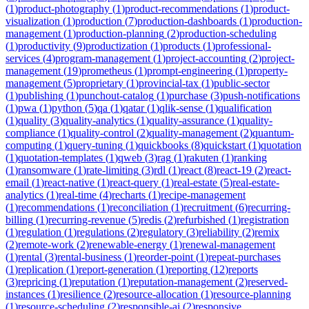
(
1
)
product-photography
(
1
)
product-recommendations
(
1
)
product-
visualization
(
1
)
production
(
7
)
production-dashboards
(
1
)
production-
management
(
1
)
production-planning
(
2
)
production-scheduling
(
1
)
productivity
(
9
)
productization
(
1
)
products
(
1
)
professional-
services
(
4
)
program-management
(
1
)
project-accounting
(
2
)
project-
management
(
19
)
prometheus
(
1
)
prompt-engineering
(
1
)
property-
management
(
5
)
proprietary
(
1
)
provincial-tax
(
1
)
public-sector
(
1
)
publishing
(
1
)
punchout-catalog
(
1
)
purchase
(
3
)
push-notifications
(
1
)
pwa
(
1
)
python
(
5
)
qa
(
1
)
qatar
(
1
)
qlik-sense
(
1
)
qualification
(
1
)
quality
(
3
)
quality-analytics
(
1
)
quality-assurance
(
1
)
quality-
compliance
(
1
)
quality-control
(
2
)
quality-management
(
2
)
quantum-
computing
(
1
)
query-tuning
(
1
)
quickbooks
(
8
)
quickstart
(
1
)
quotation
(
1
)
quotation-templates
(
1
)
qweb
(
3
)
rag
(
1
)
rakuten
(
1
)
ranking
(
1
)
ransomware
(
1
)
rate-limiting
(
3
)
rdl
(
1
)
react
(
8
)
react-19
(
2
)
react-
email
(
1
)
react-native
(
1
)
react-query
(
1
)
real-estate
(
5
)
real-estate-
analytics
(
1
)
real-time
(
4
)
recharts
(
1
)
recipe-management
(
1
)
recommendations
(
1
)
reconciliation
(
1
)
recruitment
(
6
)
recurring-
billing
(
1
)
recurring-revenue
(
5
)
redis
(
2
)
refurbished
(
1
)
registration
(
1
)
regulation
(
1
)
regulations
(
2
)
regulatory
(
3
)
reliability
(
2
)
remix
(
2
)
remote-work
(
2
)
renewable-energy
(
1
)
renewal-management
(
1
)
rental
(
3
)
rental-business
(
1
)
reorder-point
(
1
)
repeat-purchases
(
1
)
replication
(
1
)
report-generation
(
1
)
reporting
(
12
)
reports
(
3
)
repricing
(
1
)
reputation
(
1
)
reputation-management
(
2
)
reserved-
instances
(
1
)
resilience
(
2
)
resource-allocation
(
1
)
resource-planning
(
1
)
resource-scheduling
(
2
)
responsible-ai
(
2
)
responsive