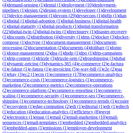
(
4
)
demand-sensing
(
1
)
dental
(
1
)
deployment
(
10
)
deployment-
pipelines
(
1
)
design
(
2
)
design-system
(
1
)
developer
(
1
)
development
(
13
)
device-management
(
1
)
devops
(
29
)
devsecops
(
1
)
dgfip
(
1
)
dian
(
1
)
digital
(
1
)
digital-adoption
(
1
)
digital-business
(
1
)
digital-health
(
1
)
digital-maturity
(
1
)
digital-products
(
1
)
digital-transformation
(
22
)
digital-twin
(
2
)
digital-twins
(
1
)
directquery
(
1
)
disaster-recovery
(
1
)
discounts
(
2
)
distribution
(
4
)
diversity
(
1
)
dms
(
2
)
docker
(
3
)
docker-
compose
(
1
)
doctype
(
1
)
document-management
(
3
)
document-
processing
(
2
)
documentation
(
2
)
documents
(
4
)
dolibarr
(
1
)
domo
(
1
)
donor-management
(
2
)
dpa
(
1
)
dpdp
(
1
)
dpo
(
1
)
drip-campaigns
(
1
)
drip-content
(
1
)
drizzle
(
3
)
drizzle-orm
(
2
)
dropshipping
(
3
)
dubai
(
1
)
dynamic-pricing
(
3
)
dynamics-365
(
4
)
e-commerce
(
2
)
e-factura
(
1
)
e-faktur
(
1
)
e-fatura
(
1
)
e-invoicing
(
5
)
e-way-bill
(
1
)
e2e
(
2
)
eaa
(
1
)
ebay
(
3
)
ec2
(
1
)
ecm
(
1
)
ecommerce
(
178
)
ecommerce-analytics
(
3
)
ecommerce-costs
(
1
)
ecommerce-logistics
(
1
)
ecommerce-
marketing
(
2
)
ecommerce-metrics
(
2
)
ecommerce-operations
(
2
)
ecommerce-platform
(
2
)
ecommerce-reporting
(
1
)
ecommerce-
scaling
(
1
)
ecommerce-security
(
1
)
ecommerce-seo
(
3
)
ecommerce-
shipping
(
1
)
ecommerce-technology
(
1
)
ecommerce-trends
(
1
)
ecosire
(
7
)
ecosystem
(
1
)
edge-computing
(
2
)
edi
(
1
)
editorial
(
1
)
edr
(
1
)
edtech
(
1
)
education
(
4
)
education-analytics
(
1
)
efficiency
(
8
)
egypt
(
2
)
electronics
(
1
)
emag
(
1
)
email
(
2
)
email-marketing
(
10
)
email-
sequences
(
1
)
email-templates
(
1
)
embedded
(
2
)
embedded-analytics
(
5
)
embedded-apps
(
1
)
emissions
(
1
)
employee-development