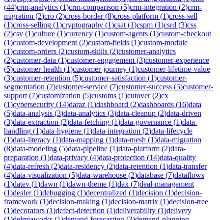
(
44
)
crm-analytics
(
1
)
crm-comparison
(
5
)
crm-integration
(
2
)
crm-
migration
(
2
)
cro
(
2
)
cross-border
(
8
)
cross-platform
(
1
)
cross-sell
(
1
)
cross-selling
(
1
)
cryptography
(
1
)
csat
(
1
)
cspm
(
1
)
csrd
(
3
)
css
(
2
)
csv
(
1
)
culture
(
1
)
currency
(
1
)
custom-agents
(
1
)
custom-checkout
(
1
)
custom-development
(
2
)
custom-fields
(
1
)
custom-module
(
1
)
custom-orders
(
2
)
custom-skills
(
2
)
customer-analytics
(
2
)
customer-data
(
1
)
customer-engagement
(
3
)
customer-experience
(
5
)
customer-health
(
1
)
customer-journey
(
1
)
customer-lifetime-value
(
3
)
customer-retention
(
5
)
customer-satisfaction
(
1
)
customer-
segmentation
(
2
)
customer-service
(
7
)
customer-success
(
5
)
customer-
support
(
7
)
customization
(
5
)
customs
(
1
)
cutover
(
2
)
cx
(
1
)
cybersecurity
(
14
)
daraz
(
1
)
dashboard
(
2
)
dashboards
(
16
)
data
(
5
)
data-analysis
(
3
)
data-analytics
(
3
)
data-cleanup
(
2
)
data-driven
(
3
)
data-extraction
(
2
)
data-fetching
(
1
)
data-governance
(
1
)
data-
handling
(
1
)
data-hygiene
(
1
)
data-integration
(
2
)
data-lifecycle
(
1
)
data-literacy
(
1
)
data-mapping
(
1
)
data-mesh
(
1
)
data-migration
(
8
)
data-modeling
(
5
)
data-pipeline
(
1
)
data-platform
(
2
)
data-
preparation
(
1
)
data-privacy
(
4
)
data-protection
(
14
)
data-quality
(
4
)
data-refresh
(
2
)
data-residency
(
2
)
data-retention
(
1
)
data-transfer
(
4
)
data-visualization
(
5
)
data-warehouse
(
2
)
database
(
7
)
dataflows
(
1
)
datev
(
1
)
dawn
(
1
)
dawn-theme
(
1
)
dax
(
7
)
deal-management
(
1
)
dealer
(
1
)
debugging
(
1
)
decentralized
(
1
)
decision
(
1
)
decision-
framework
(
1
)
decision-making
(
1
)
decision-matrix
(
1
)
decision-tree
(
1
)
decorators
(
1
)
defect-detection
(
1
)
deliverability
(
1
)
delivery
(
1
)
delmiaworks
(
1
)
demand-forecasting
(
3
)
demand-planning