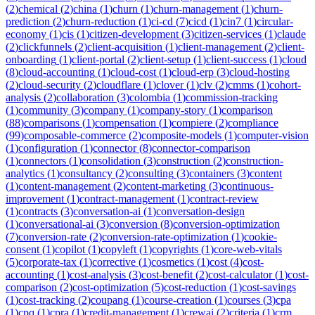
(
2
)
chemical
(
2
)
china
(
1
)
churn
(
1
)
churn-management
(
1
)
churn-
prediction
(
2
)
churn-reduction
(
1
)
ci-cd
(
7
)
cicd
(
1
)
cin7
(
1
)
circular-
economy
(
1
)
cis
(
1
)
citizen-development
(
3
)
citizen-services
(
1
)
claude
(
2
)
clickfunnels
(
2
)
client-acquisition
(
1
)
client-management
(
2
)
client-
onboarding
(
1
)
client-portal
(
2
)
client-setup
(
1
)
client-success
(
1
)
cloud
(
8
)
cloud-accounting
(
1
)
cloud-cost
(
1
)
cloud-erp
(
3
)
cloud-hosting
(
2
)
cloud-security
(
2
)
cloudflare
(
1
)
clover
(
1
)
clv
(
2
)
cmms
(
1
)
cohort-
analysis
(
2
)
collaboration
(
3
)
colombia
(
1
)
commission-tracking
(
1
)
community
(
3
)
company
(
1
)
company-story
(
1
)
comparison
(
88
)
comparisons
(
1
)
compensation
(
1
)
compiere
(
2
)
compliance
(
99
)
composable-commerce
(
2
)
composite-models
(
1
)
computer-vision
(
1
)
configuration
(
1
)
connector
(
8
)
connector-comparison
(
1
)
connectors
(
1
)
consolidation
(
3
)
construction
(
2
)
construction-
analytics
(
1
)
consultancy
(
2
)
consulting
(
3
)
containers
(
3
)
content
(
1
)
content-management
(
2
)
content-marketing
(
3
)
continuous-
improvement
(
1
)
contract-management
(
1
)
contract-review
(
1
)
contracts
(
3
)
conversation-ai
(
1
)
conversation-design
(
1
)
conversational-ai
(
3
)
conversion
(
8
)
conversion-optimization
(
7
)
conversion-rate
(
2
)
conversion-rate-optimization
(
1
)
cookie-
consent
(
1
)
copilot
(
1
)
copyleft
(
1
)
copyrights
(
1
)
core-web-vitals
(
5
)
corporate-tax
(
1
)
corrective
(
1
)
cosmetics
(
1
)
cost
(
4
)
cost-
accounting
(
1
)
cost-analysis
(
3
)
cost-benefit
(
2
)
cost-calculator
(
1
)
cost-
comparison
(
2
)
cost-optimization
(
5
)
cost-reduction
(
1
)
cost-savings
(
1
)
cost-tracking
(
2
)
coupang
(
1
)
course-creation
(
1
)
courses
(
3
)
cpa
(
1
)
cpq
(
1
)
cpra
(
1
)
credit-management
(
1
)
crewai
(
2
)
criteria
(
1
)
crm