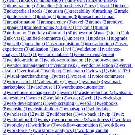
system
(
1
)
tiktok
(
1
)
tiktok-shop
(
4
)
time-off
(
1
)
time-to-market
(
1
)
time-tracking
(
2
)
timeline
(
5
)
timesheets
(
2
)
tms
(
1
)
toast
(
1
)
tokens
(
3
)
tokopedia
(
1
)
tools
(
1
)
tourism
(
1
)
traceability
(
6
)
tracking
(
2
)
trade
(
1
)
trade-secrets
(
1
)
trading
(
1
)
training
(
8
)
transactional-email
(
1
)
transformation
(
1
)
transparency
(
3
)
travel
(
3
)
trends
(
2
)
trendyol
(
1
)
triage
(
1
)
troubleshooting
(
40
)
trust
(
1
)
tryton
(
1
)
tuning
(
2
)
turborepo
(
1
)
turkey
(
4
)
tutorial
(
50
)
typescript
(
4
)
uae
(
3
)
uat
(
1
)
uk
(
2
)
uk-vat
(
1
)
unified-commerce
(
1
)
unit-tests
(
1
)
updates
(
1
)
upgrade
(
3
)
upsell
(
1
)
upselling
(
1
)
user-acquisition
(
1
)
user-adoption
(
2
)
user-
experience
(
3
)
utilization
(
1
)
ux
(
1
)
v4
(
1
)
validation
(
1
)
variance-
analysis
(
1
)
vat
(
16
)
vector-database
(
1
)
vehicle-management
(
1
)
vehicle-tracking
(
1
)
vendor-coordination
(
1
)
vendor-evaluation
(
1
)
vendor-management
(
4
)
vendor-risk
(
1
)
vendor-selection
(
2
)
vercel-
ai-sdk
(
1
)
vertical-ai
(
1
)
vertipaq
(
1
)
vietnam
(
1
)
views
(
1
)
vision-2030
(
1
)
visual-merchandising
(
1
)
vitest
(
1
)
voice-ai
(
1
)
voice-commerce
(
2
)
voice-search
(
1
)
vulnerability
(
1
)
waf
(
1
)
walmart
(
3
)
walmart-
marketplace
(
1
)
warehouse
(
13
)
warehouse-automation
(
2
)
warehouse-management
(
1
)
wasm
(
1
)
waste-reduction
(
2
)
watsonx-
orchestrate
(
1
)
wave
(
2
)
wayfair
(
2
)
wcag
(
2
)
web
(
1
)
web-design
(
2
)
web-development
(
1
)
web-scraping
(
1
)
web3
(
1
)
webhooks
(
8
)
website
(
1
)
website-builder
(
1
)
whatsapp
(
1
)
white-label
(
6
)
wholesale
(
12
)
wiki
(
2
)
wildberries
(
1
)
win-back
(
1
)
wip
(
1
)
wix
(
2
)
wkhtmltopdf
(
1
)
wms
(
5
)
woocommerce
(
8
)
wordpress
(
1
)
work-os
(
1
)
workday
(
1
)
workflow
(
9
)
workflow-automation
(
1
)
workflows
(
2
)
workforce
(
7
)
workforce-analytics
(
1
)
working-capital