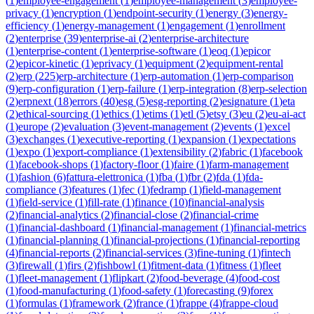
(
1
)
employee-engagement
(
1
)
employee-management
(
3
)
employee-
privacy
(
1
)
encryption
(
1
)
endpoint-security
(
1
)
energy
(
3
)
energy-
efficiency
(
1
)
energy-management
(
1
)
engagement
(
1
)
enrollment
(
2
)
enterprise
(
39
)
enterprise-ai
(
2
)
enterprise-architecture
(
1
)
enterprise-content
(
1
)
enterprise-software
(
1
)
eoq
(
1
)
epicor
(
2
)
epicor-kinetic
(
1
)
eprivacy
(
1
)
equipment
(
2
)
equipment-rental
(
2
)
erp
(
225
)
erp-architecture
(
1
)
erp-automation
(
1
)
erp-comparison
(
9
)
erp-configuration
(
1
)
erp-failure
(
1
)
erp-integration
(
8
)
erp-selection
(
2
)
erpnext
(
18
)
errors
(
40
)
esg
(
5
)
esg-reporting
(
2
)
esignature
(
1
)
eta
(
2
)
ethical-sourcing
(
1
)
ethics
(
1
)
etims
(
1
)
etl
(
5
)
etsy
(
3
)
eu
(
2
)
eu-ai-act
(
1
)
europe
(
2
)
evaluation
(
3
)
event-management
(
2
)
events
(
1
)
excel
(
3
)
exchanges
(
1
)
executive-reporting
(
1
)
expansion
(
1
)
expectations
(
1
)
expo
(
1
)
export-compliance
(
1
)
extensibility
(
2
)
fabric
(
1
)
facebook
(
1
)
facebook-shops
(
1
)
factory-floor
(
1
)
faire
(
1
)
farm-management
(
1
)
fashion
(
6
)
fattura-elettronica
(
1
)
fba
(
1
)
fbr
(
2
)
fda
(
1
)
fda-
compliance
(
3
)
features
(
1
)
fec
(
1
)
fedramp
(
1
)
field-management
(
1
)
field-service
(
1
)
fill-rate
(
1
)
finance
(
10
)
financial-analysis
(
2
)
financial-analytics
(
2
)
financial-close
(
2
)
financial-crime
(
1
)
financial-dashboard
(
1
)
financial-management
(
1
)
financial-metrics
(
1
)
financial-planning
(
1
)
financial-projections
(
1
)
financial-reporting
(
4
)
financial-reports
(
2
)
financial-services
(
3
)
fine-tuning
(
1
)
fintech
(
3
)
firewall
(
1
)
firs
(
2
)
fishbowl
(
1
)
fitment-data
(
1
)
fitness
(
1
)
fleet
(
1
)
fleet-management
(
1
)
flipkart
(
2
)
food-beverage
(
4
)
food-cost
(
1
)
food-manufacturing
(
1
)
food-safety
(
1
)
forecasting
(
9
)
forex
(
1
)
formulas
(
1
)
framework
(
2
)
france
(
1
)
frappe
(
4
)
frappe-cloud