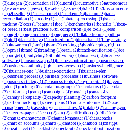
(
3
)
autogen
(
2
)
automation
(
119
)
automl
(
1
)
automotive
(
5
)
autonomous
(
2
)
awareness
(
1
)
aws
(
10
)
axelor
(
2
)
azure
(
4
)
b2b
(
18
)
b2b-ecommerce
(
1
)
b2b-selling
(
1
)
back-market
(
1
)
backend
(
6
)
backup
(
2
)
bank-
reconciliation
(
1
)
barcode
(
1
)
bas
(
1
)
batch-processing
(
1
)
batch-
tracking
(
2
)
bcrs
(
1
)
beauty
(
1
)
bee
(
1
)
benchmarks
(
1
)
benefits
(
1
)
best-
of-breed
(
1
)
best-practices
(
6
)
bi-comparison
(
8
)
bi-tools
(
1
)
bias
(
1
)
big-4
(
1
)
bigcommerce
(
3
)
bigquery
(
1
)
billable-hours
(
1
)
billing
(
7
)
bir
(
1
)
black-friday
(
1
)
block-editor
(
1
)
blockchain
(
1
)
blog-strategy
(
1
)
blue-green
(
1
)
bmf
(
1
)
bom
(
2
)
booking
(
5
)
bookkeeping
(
9
)
bpa
(
1
)
bpm
(
1
)
brand
(
2
)
branding
(
1
)
brazil
(
2
)
breach-notification
(
1
)
bss
(
1
)
budget
(
3
)
budgeting
(
6
)
build-vs-buy
(
3
)
business
(
13
)
business
software
(
1
)
business-apps
(
1
)
business-automation
(
1
)
business-case
(
2
)
business-continuity
(
2
)
business-growth
(
1
)
business-intelligence
(
26
)
business-one
(
1
)
business-operations
(
1
)
business-plan
(
1
)
business-process
(
8
)
business-processes
(
1
)
business-software
(
1
)
business-strategy
(
12
)
business-tools
(
2
)
buyer-portal
(
1
)
buyers-
guide
(
1
)
caching
(
6
)
calculation-groups
(
1
)
calculators
(
1
)
calendar
(
3
)
california
(
1
)
cam
(
1
)
campaigns
(
4
)
canada
(
1
)
canada-hst
(
1
)
canary
(
1
)
capacity
(
2
)
capacity-planning
(
2
)
carbon-footprint
(
2
)
carbon-tracking
(
3
)
career-plans
(
1
)
cart-abandonment
(
2
)
case-
management
(
2
)
case-study
(
11
)
cash-flow
(
4
)
catalog
(
2
)
catalog-sync
(
1
)
category-pages
(
1
)
ccpa
(
2
)
cdn
(
2
)
certification
(
2
)
cfdi
(
1
)
cfo
(
2
)
change-management
(
6
)
channel-manager
(
1
)
chargebacks
(
1
)
chart-of-accounts
(
3
)
charts
(
1
)
chatbot
(
6
)
chatbots
(
1
)
chatgpt
(
2
)
cheat-sheet
(
1
)
checklist
(
7
)
checkout
(
2
)
checkout-optimization