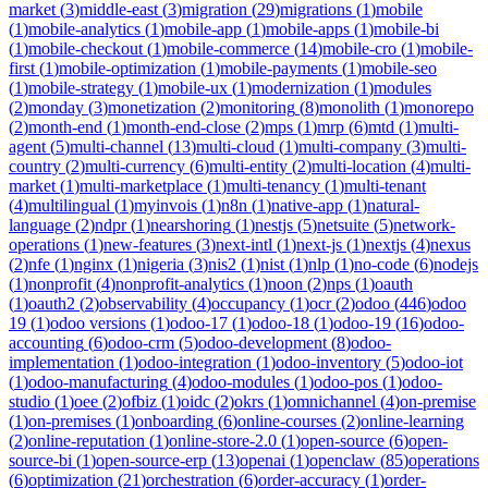
market
(
3
)
middle-east
(
3
)
migration
(
29
)
migrations
(
1
)
mobile
(
1
)
mobile-analytics
(
1
)
mobile-app
(
1
)
mobile-apps
(
1
)
mobile-bi
(
1
)
mobile-checkout
(
1
)
mobile-commerce
(
14
)
mobile-cro
(
1
)
mobile-
first
(
1
)
mobile-optimization
(
1
)
mobile-payments
(
1
)
mobile-seo
(
1
)
mobile-strategy
(
1
)
mobile-ux
(
1
)
modernization
(
1
)
modules
(
2
)
monday
(
3
)
monetization
(
2
)
monitoring
(
8
)
monolith
(
1
)
monorepo
(
2
)
month-end
(
1
)
month-end-close
(
2
)
mps
(
1
)
mrp
(
6
)
mtd
(
1
)
multi-
agent
(
5
)
multi-channel
(
13
)
multi-cloud
(
1
)
multi-company
(
3
)
multi-
country
(
2
)
multi-currency
(
6
)
multi-entity
(
2
)
multi-location
(
4
)
multi-
market
(
1
)
multi-marketplace
(
1
)
multi-tenancy
(
1
)
multi-tenant
(
4
)
multilingual
(
1
)
myinvois
(
1
)
n8n
(
1
)
native-app
(
1
)
natural-
language
(
2
)
ndpr
(
1
)
nearshoring
(
1
)
nestjs
(
5
)
netsuite
(
5
)
network-
operations
(
1
)
new-features
(
3
)
next-intl
(
1
)
next-js
(
1
)
nextjs
(
4
)
nexus
(
2
)
nfe
(
1
)
nginx
(
1
)
nigeria
(
3
)
nis2
(
1
)
nist
(
1
)
nlp
(
1
)
no-code
(
6
)
nodejs
(
1
)
nonprofit
(
4
)
nonprofit-analytics
(
1
)
noon
(
2
)
nps
(
1
)
oauth
(
1
)
oauth2
(
2
)
observability
(
4
)
occupancy
(
1
)
ocr
(
2
)
odoo
(
446
)
odoo
19
(
1
)
odoo versions
(
1
)
odoo-17
(
1
)
odoo-18
(
1
)
odoo-19
(
16
)
odoo-
accounting
(
6
)
odoo-crm
(
5
)
odoo-development
(
8
)
odoo-
implementation
(
1
)
odoo-integration
(
1
)
odoo-inventory
(
5
)
odoo-iot
(
1
)
odoo-manufacturing
(
4
)
odoo-modules
(
1
)
odoo-pos
(
1
)
odoo-
studio
(
1
)
oee
(
2
)
ofbiz
(
1
)
oidc
(
2
)
okrs
(
1
)
omnichannel
(
4
)
on-premise
(
1
)
on-premises
(
1
)
onboarding
(
6
)
online-courses
(
2
)
online-learning
(
2
)
online-reputation
(
1
)
online-store-2.0
(
1
)
open-source
(
6
)
open-
source-bi
(
1
)
open-source-erp
(
13
)
openai
(
1
)
openclaw
(
85
)
operations
(
6
)
optimization
(
21
)
orchestration
(
6
)
order-accuracy
(
1
)
order-