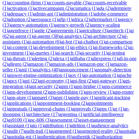
(
1
)
accounting-firms
(
1
)
accounts-payable
(
3
)
accounts-receivable
(
1
)
activation
(
1
)
activecampaign
(
2
)
acumatica
(
1
)
ada
(
2
)
adempiere
(
1
)
adequacy
(
1
)
admin-api
(
1
)
administration
(
1
)
adobe-commerce
(
2
)
adoption
(
2
)
aerospace
(
1
)
afip
(
1
)
africa
(
2
)
aftermarket
(
1
)
agency
(
13
)
agency-automation
(
1
)
agency-growth
(
2
)
agency-scaling
(
1
)
agentforce
(
1
)
agile
(
2
)
agreements
(
1
)
agriculture
(
3
)
agritech
(
1
)
ai
(
62
)
ai-agent
(
1
)
ai-agents
(
38
)
ai-analytics
(
2
)
ai-architecture
(
2
)
ai-
assistants
(
1
)
ai-automation
(
6
)
ai-bot
(
1
)
ai-chatbot
(
1
)
ai-comparison
(
1
)
ai-content
(
1
)
ai-development
(
1
)
ai-ethics
(
1
)
ai-frameworks
(
2
)
ai-
investment
(
1
)
ai-queries
(
1
)
ai-search
(
3
)
ai-security
(
1
)
ai-testing
(
1
)
ai-threats
(
1
)
alerting
(
2
)
alexa
(
1
)
alibaba
(
1
)
aliexpress
(
1
)
all-in-one
(
2
)
allegro
(
2
)
amazon
(
7
)
amazon-ads
(
1
)
amazon-ppc
(
1
)
amazon-
seller
(
1
)
aml
(
1
)
analytics
(
40
)
announcement
(
1
)
anomaly-detection
(
1
)
answer-engine-optimization
(
1
)
aov
(
1
)
ap-automation
(
1
)
apache
(
1
)
apcs
(
1
)
api
(
22
)
api-economy
(
1
)
api-first
(
2
)
api-gateway
(
1
)
api-
integration
(
4
)
api-security
(
2
)
apm
(
1
)
app-bridge
(
1
)
app-commerce
(
1
)
app-development
(
2
)
app-publishing
(
1
)
app-review
(
1
)
app-router
(
1
)
app-store
(
1
)
apparel
(
3
)
appi
(
1
)
apple-pay
(
1
)
applicant-tracking
(
1
)
applications
(
1
)
appointment-booking
(
2
)
appointments
(
1
)
appraisals
(
1
)
approval-chains
(
1
)
approvals
(
3
)
apps
(
1
)
ar
(
1
)
ar-
shopping
(
1
)
architecture
(
17
)
argentina
(
1
)
artificial-intelligence
(
2
)
as9100
(
1
)
asc-606
(
3
)
assessment
(
2
)
asset-management
(
4
)
assistant
(
1
)
ato
(
1
)
attribution
(
1
)
attrition
(
1
)
audience-analytics
(
1
)
audit
(
7
)
audit-trail
(
1
)
augmented
(
1
)
augmented-reality
(
2
)
australia
(
2
)
australia-gst
(
1
)
authentication
(
6
)
authentik
(
2
)
authorization