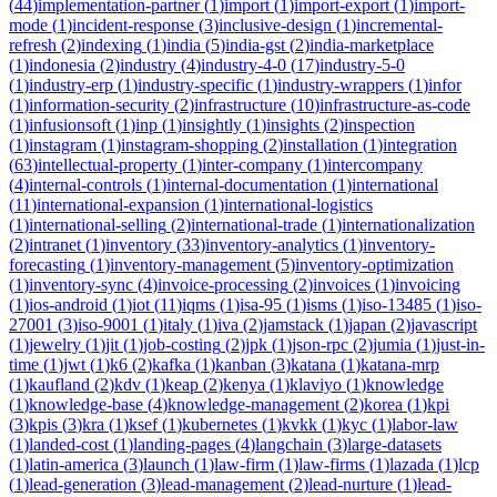
(
44
)
implementation-partner
(
1
)
import
(
1
)
import-export
(
1
)
import-
mode
(
1
)
incident-response
(
3
)
inclusive-design
(
1
)
incremental-
refresh
(
2
)
indexing
(
1
)
india
(
5
)
india-gst
(
2
)
india-marketplace
(
1
)
indonesia
(
2
)
industry
(
4
)
industry-4-0
(
17
)
industry-5-0
(
1
)
industry-erp
(
1
)
industry-specific
(
1
)
industry-wrappers
(
1
)
infor
(
1
)
information-security
(
2
)
infrastructure
(
10
)
infrastructure-as-code
(
1
)
infusionsoft
(
1
)
inp
(
1
)
insightly
(
1
)
insights
(
2
)
inspection
(
1
)
instagram
(
1
)
instagram-shopping
(
2
)
installation
(
1
)
integration
(
63
)
intellectual-property
(
1
)
inter-company
(
1
)
intercompany
(
4
)
internal-controls
(
1
)
internal-documentation
(
1
)
international
(
11
)
international-expansion
(
1
)
international-logistics
(
1
)
international-selling
(
2
)
international-trade
(
1
)
internationalization
(
2
)
intranet
(
1
)
inventory
(
33
)
inventory-analytics
(
1
)
inventory-
forecasting
(
1
)
inventory-management
(
5
)
inventory-optimization
(
1
)
inventory-sync
(
4
)
invoice-processing
(
2
)
invoices
(
1
)
invoicing
(
1
)
ios-android
(
1
)
iot
(
11
)
iqms
(
1
)
isa-95
(
1
)
isms
(
1
)
iso-13485
(
1
)
iso-
27001
(
3
)
iso-9001
(
1
)
italy
(
1
)
iva
(
2
)
jamstack
(
1
)
japan
(
2
)
javascript
(
1
)
jewelry
(
1
)
jit
(
1
)
job-costing
(
2
)
jpk
(
1
)
json-rpc
(
2
)
jumia
(
1
)
just-in-
time
(
1
)
jwt
(
1
)
k6
(
2
)
kafka
(
1
)
kanban
(
3
)
katana
(
1
)
katana-mrp
(
1
)
kaufland
(
2
)
kdv
(
1
)
keap
(
2
)
kenya
(
1
)
klaviyo
(
1
)
knowledge
(
1
)
knowledge-base
(
4
)
knowledge-management
(
2
)
korea
(
1
)
kpi
(
3
)
kpis
(
3
)
kra
(
1
)
ksef
(
1
)
kubernetes
(
1
)
kvkk
(
1
)
kyc
(
1
)
labor-law
(
1
)
landed-cost
(
1
)
landing-pages
(
4
)
langchain
(
3
)
large-datasets
(
1
)
latin-america
(
3
)
launch
(
1
)
law-firm
(
1
)
law-firms
(
1
)
lazada
(
1
)
lcp
(
1
)
lead-generation
(
3
)
lead-management
(
2
)
lead-nurture
(
1
)
lead-