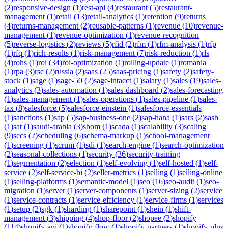
(
2
)
responsive-design
(
1
)
rest-api
(
4
)
restaurant
(
5
)
restaurant-
management
(
1
)
retail
(
13
)
retail-analytics
(
1
)
retention
(
9
)
returns
(
4
)
returns-management
(
2
)
reusable-patterns
(
1
)
revenue
(
10
)
revenue-
management
(
1
)
revenue-optimization
(
1
)
revenue-recognition
(
5
)
reverse-logistics
(
2
)
reviews
(
5
)
rfid
(
2
)
rfm
(
1
)
rfm-analysis
(
1
)
rfp
(
1
)
rfq
(
1
)
rich-results
(
1
)
risk-management
(
7
)
risk-reduction
(
1
)
rls
(
4
)
rohs
(
1
)
roi
(
34
)
roi-optimization
(
1
)
rolling-update
(
1
)
romania
(
1
)
rpa
(
3
)
rsc
(
2
)
russia
(
2
)
saas
(
25
)
saas-pricing
(
1
)
safety
(
2
)
safety-
stock
(
1
)
sage
(
1
)
sage-50
(
2
)
sage-intacct
(
1
)
salary
(
1
)
sales
(
19
)
sales-
analytics
(
3
)
sales-automation
(
1
)
sales-dashboard
(
2
)
sales-forecasting
(
1
)
sales-management
(
1
)
sales-operations
(
1
)
sales-pipeline
(
1
)
sales-
tax
(
8
)
salesforce
(
5
)
salesforce-einstein
(
1
)
salesforce-essentials
(
1
)
sanctions
(
1
)
sap
(
5
)
sap-business-one
(
2
)
sap-hana
(
1
)
sars
(
2
)
sasb
(
1
)
sat
(
1
)
saudi-arabia
(
3
)
sbom
(
1
)
scada
(
1
)
scalability
(
3
)
scaling
(
9
)
sccs
(
2
)
scheduling
(
6
)
schema-markup
(
1
)
school-management
(
1
)
screening
(
1
)
scrum
(
1
)
sdi
(
1
)
search-engine
(
1
)
search-optimization
(
2
)
seasonal-collections
(
1
)
security
(
36
)
security-training
(
1
)
segmentation
(
2
)
selection
(
1
)
self-evolving
(
1
)
self-hosted
(
1
)
self-
service
(
2
)
self-service-bi
(
2
)
seller-metrics
(
1
)
selling
(
1
)
selling-online
(
1
)
selling-platforms
(
1
)
semantic-model
(
1
)
seo
(
16
)
seo-audit
(
1
)
seo-
migration
(
1
)
server
(
1
)
server-components
(
1
)
server-sizing
(
2
)
service
(
1
)
service-contracts
(
1
)
service-efficiency
(
1
)
service-firms
(
1
)
services
(
1
)
setup
(
2
)
sgk
(
1
)
sharding
(
1
)
sharepoint
(
1
)
shein
(
1
)
shift-
management
(
3
)
shipping
(
4
)
shop-floor
(
2
)
shopee
(
2
)
shopify
(
114
)
shopify-api
(
1
)
shopify-flow
(
1
)
shopify-partners
(
1
)
shopify-plus