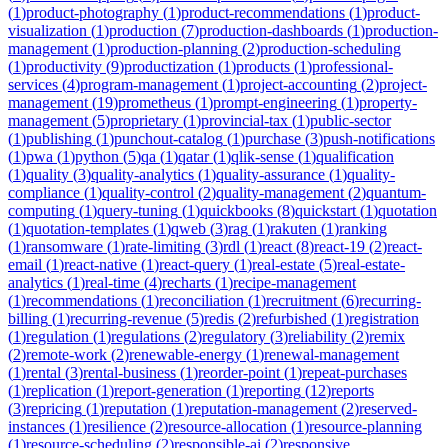
(
1
)
product-photography
(
1
)
product-recommendations
(
1
)
product-
visualization
(
1
)
production
(
7
)
production-dashboards
(
1
)
production-
management
(
1
)
production-planning
(
2
)
production-scheduling
(
1
)
productivity
(
9
)
productization
(
1
)
products
(
1
)
professional-
services
(
4
)
program-management
(
1
)
project-accounting
(
2
)
project-
management
(
19
)
prometheus
(
1
)
prompt-engineering
(
1
)
property-
management
(
5
)
proprietary
(
1
)
provincial-tax
(
1
)
public-sector
(
1
)
publishing
(
1
)
punchout-catalog
(
1
)
purchase
(
3
)
push-notifications
(
1
)
pwa
(
1
)
python
(
5
)
qa
(
1
)
qatar
(
1
)
qlik-sense
(
1
)
qualification
(
1
)
quality
(
3
)
quality-analytics
(
1
)
quality-assurance
(
1
)
quality-
compliance
(
1
)
quality-control
(
2
)
quality-management
(
2
)
quantum-
computing
(
1
)
query-tuning
(
1
)
quickbooks
(
8
)
quickstart
(
1
)
quotation
(
1
)
quotation-templates
(
1
)
qweb
(
3
)
rag
(
1
)
rakuten
(
1
)
ranking
(
1
)
ransomware
(
1
)
rate-limiting
(
3
)
rdl
(
1
)
react
(
8
)
react-19
(
2
)
react-
email
(
1
)
react-native
(
1
)
react-query
(
1
)
real-estate
(
5
)
real-estate-
analytics
(
1
)
real-time
(
4
)
recharts
(
1
)
recipe-management
(
1
)
recommendations
(
1
)
reconciliation
(
1
)
recruitment
(
6
)
recurring-
billing
(
1
)
recurring-revenue
(
5
)
redis
(
2
)
refurbished
(
1
)
registration
(
1
)
regulation
(
1
)
regulations
(
2
)
regulatory
(
3
)
reliability
(
2
)
remix
(
2
)
remote-work
(
2
)
renewable-energy
(
1
)
renewal-management
(
1
)
rental
(
3
)
rental-business
(
1
)
reorder-point
(
1
)
repeat-purchases
(
1
)
replication
(
1
)
report-generation
(
1
)
reporting
(
12
)
reports
(
3
)
repricing
(
1
)
reputation
(
1
)
reputation-management
(
2
)
reserved-
instances
(
1
)
resilience
(
2
)
resource-allocation
(
1
)
resource-planning
(
1
)
resource-scheduling
(
2
)
responsible-ai
(
2
)
responsive