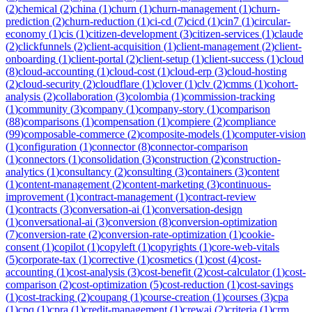
(
2
)
chemical
(
2
)
china
(
1
)
churn
(
1
)
churn-management
(
1
)
churn-
prediction
(
2
)
churn-reduction
(
1
)
ci-cd
(
7
)
cicd
(
1
)
cin7
(
1
)
circular-
economy
(
1
)
cis
(
1
)
citizen-development
(
3
)
citizen-services
(
1
)
claude
(
2
)
clickfunnels
(
2
)
client-acquisition
(
1
)
client-management
(
2
)
client-
onboarding
(
1
)
client-portal
(
2
)
client-setup
(
1
)
client-success
(
1
)
cloud
(
8
)
cloud-accounting
(
1
)
cloud-cost
(
1
)
cloud-erp
(
3
)
cloud-hosting
(
2
)
cloud-security
(
2
)
cloudflare
(
1
)
clover
(
1
)
clv
(
2
)
cmms
(
1
)
cohort-
analysis
(
2
)
collaboration
(
3
)
colombia
(
1
)
commission-tracking
(
1
)
community
(
3
)
company
(
1
)
company-story
(
1
)
comparison
(
88
)
comparisons
(
1
)
compensation
(
1
)
compiere
(
2
)
compliance
(
99
)
composable-commerce
(
2
)
composite-models
(
1
)
computer-vision
(
1
)
configuration
(
1
)
connector
(
8
)
connector-comparison
(
1
)
connectors
(
1
)
consolidation
(
3
)
construction
(
2
)
construction-
analytics
(
1
)
consultancy
(
2
)
consulting
(
3
)
containers
(
3
)
content
(
1
)
content-management
(
2
)
content-marketing
(
3
)
continuous-
improvement
(
1
)
contract-management
(
1
)
contract-review
(
1
)
contracts
(
3
)
conversation-ai
(
1
)
conversation-design
(
1
)
conversational-ai
(
3
)
conversion
(
8
)
conversion-optimization
(
7
)
conversion-rate
(
2
)
conversion-rate-optimization
(
1
)
cookie-
consent
(
1
)
copilot
(
1
)
copyleft
(
1
)
copyrights
(
1
)
core-web-vitals
(
5
)
corporate-tax
(
1
)
corrective
(
1
)
cosmetics
(
1
)
cost
(
4
)
cost-
accounting
(
1
)
cost-analysis
(
3
)
cost-benefit
(
2
)
cost-calculator
(
1
)
cost-
comparison
(
2
)
cost-optimization
(
5
)
cost-reduction
(
1
)
cost-savings
(
1
)
cost-tracking
(
2
)
coupang
(
1
)
course-creation
(
1
)
courses
(
3
)
cpa
(
1
)
cpq
(
1
)
cpra
(
1
)
credit-management
(
1
)
crewai
(
2
)
criteria
(
1
)
crm