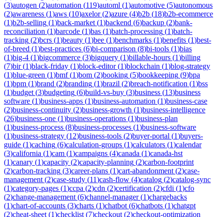
(
3
)
autogen
(
2
)
automation
(
119
)
automl
(
1
)
automotive
(
5
)
autonomous
(
2
)
awareness
(
1
)
aws
(
10
)
axelor
(
2
)
azure
(
4
)
b2b
(
18
)
b2b-ecommerce
(
1
)
b2b-selling
(
1
)
back-market
(
1
)
backend
(
6
)
backup
(
2
)
bank-
reconciliation
(
1
)
barcode
(
1
)
bas
(
1
)
batch-processing
(
1
)
batch-
tracking
(
2
)
bcrs
(
1
)
beauty
(
1
)
bee
(
1
)
benchmarks
(
1
)
benefits
(
1
)
best-
of-breed
(
1
)
best-practices
(
6
)
bi-comparison
(
8
)
bi-tools
(
1
)
bias
(
1
)
big-4
(
1
)
bigcommerce
(
3
)
bigquery
(
1
)
billable-hours
(
1
)
billing
(
7
)
bir
(
1
)
black-friday
(
1
)
block-editor
(
1
)
blockchain
(
1
)
blog-strategy
(
1
)
blue-green
(
1
)
bmf
(
1
)
bom
(
2
)
booking
(
5
)
bookkeeping
(
9
)
bpa
(
1
)
bpm
(
1
)
brand
(
2
)
branding
(
1
)
brazil
(
2
)
breach-notification
(
1
)
bss
(
1
)
budget
(
3
)
budgeting
(
6
)
build-vs-buy
(
3
)
business
(
13
)
business
software
(
1
)
business-apps
(
1
)
business-automation
(
1
)
business-case
(
2
)
business-continuity
(
2
)
business-growth
(
1
)
business-intelligence
(
26
)
business-one
(
1
)
business-operations
(
1
)
business-plan
(
1
)
business-process
(
8
)
business-processes
(
1
)
business-software
(
1
)
business-strategy
(
12
)
business-tools
(
2
)
buyer-portal
(
1
)
buyers-
guide
(
1
)
caching
(
6
)
calculation-groups
(
1
)
calculators
(
1
)
calendar
(
3
)
california
(
1
)
cam
(
1
)
campaigns
(
4
)
canada
(
1
)
canada-hst
(
1
)
canary
(
1
)
capacity
(
2
)
capacity-planning
(
2
)
carbon-footprint
(
2
)
carbon-tracking
(
3
)
career-plans
(
1
)
cart-abandonment
(
2
)
case-
management
(
2
)
case-study
(
11
)
cash-flow
(
4
)
catalog
(
2
)
catalog-sync
(
1
)
category-pages
(
1
)
ccpa
(
2
)
cdn
(
2
)
certification
(
2
)
cfdi
(
1
)
cfo
(
2
)
change-management
(
6
)
channel-manager
(
1
)
chargebacks
(
1
)
chart-of-accounts
(
3
)
charts
(
1
)
chatbot
(
6
)
chatbots
(
1
)
chatgpt
(
2
)
cheat-sheet
(
1
)
checklist
(
7
)
checkout
(
2
)
checkout-optimization