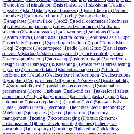
(
8
)
shopifyql
(
1
)
simulation
(
3
)
sis
(
1
)
sisense
(
1
)
six-sigma
(
1
)
sizing
(
1
)
skills
(
4
)
sku
(
1
)
sla
(
5
)
small-business
(
10
)
smart-factory
(
1
)
smart-
narratives
(
1
)
smart-warehouse
(
1
)
smb
(
9
)
sms-marketing
(
5
)
snapshots
(
1
)
snowflake
(
1
)
soc2
(
5
)
social-commerce
(
5
)
software
(
4
)
software-comparison
(
1
)
software-development
(
1
)
software-
selection
(
2
)
software-stack
(
1
)
solar-energy
(
1
)
solutions
(
1
)
sop
(
2
)
south-africa
(
3
)
south-asia
(
1
)
south-korea
(
1
)
southeast-asia
(
2
)
spc
(
1
)
specialty
(
1
)
speed
(
1
)
speed-optimization
(
2
)
spot
(
1
)
spreadsheets
(
1
)
sql
(
2
)
square
(
1
)
squarespace
(
1
)
ssdlc
(
1
)
ssl
(
2
)
sso
(
2
)
sst
(
1
)
star-
schema
(
2
)
startup
(
2
)
state-management
(
1
)
stock-control
(
1
)
store
(
1
)
store-optimization
(
1
)
store-setup
(
2
)
storefront-api
(
3
)
storefront-
design
(
1
)
stp
(
1
)
strategy
(
35
)
streaming
(
4
)
stress-test
(
1
)
stress-testing
(
1
)
stripe
(
2
)
structured-data
(
1
)
student-management
(
2
)
student-
performance
(
1
)
studio
(
3
)
subscriber
(
1
)
subscription
(
2
)
subscriptions
(
6
)
supplier
(
1
)
supply-chain
(
28
)
support
(
6
)
surveys
(
1
)
sustainability
(
14
)
sustainability-roi
(
1
)
sustainable-ecommerce
(
1
)
sustainable-
procurement
(
1
)
sync
(
1
)
tableau
(
3
)
tailwind-css
(
1
)
takealot
(
1
)
talent-
acquisition
(
2
)
tally
(
4
)
tally-prime
(
1
)
tanstack
(
1
)
tasks
(
1
)
tax
(
5
)
tax-
automation
(
2
)
tax-compliance
(
3
)
taxation
(
1
)
tco
(
5
)
tco-analysis
(
1
)
tds
(
1
)
team
(
1
)
tech
(
1
)
technical
(
1
)
technical-seo
(
4
)
technology
(
2
)
telecom
(
3
)
templates
(
3
)
temu
(
1
)
terraform
(
1
)
territory-
management
(
1
)
testing
(
7
)
text-messaging
(
1
)
textile
(
2
)
theme-
customization
(
1
)
theme-development
(
2
)
themes
(
1
)
theory-of-
constraints
(
1
)
third-party
(
1
)
throttling
(
1
)
ticketing
(
1
)
ticketing-