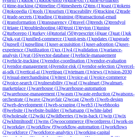
system
(
1
)
tiktok
(
1
)
tiktok-shop
(
4
)
time-off
(
1
)
time-to-market
(
1
)
time-tracking
(
2
)
timeline
(
5
)
timesheets
(
2
)
tms
(
1
)
toast
(
1
)
tokens
(
3
)
tokopedia
(
1
)
tools
(
1
)
tourism
(
1
)
traceability
(
6
)
tracking
(
2
)
trade
(
1
)
trade-secrets
(
1
)
trading
(
1
)
training
(
8
)
transactional-email
(
1
)
transformation
(
1
)
transparency
(
3
)
travel
(
3
)
trends
(
2
)
trendyol
(
1
)
triage
(
1
)
troubleshooting
(
40
)
trust
(
1
)
tryton
(
1
)
tuning
(
2
)
turborepo
(
1
)
turkey
(
4
)
tutorial
(
50
)
typescript
(
4
)
uae
(
3
)
uat
(
1
)
uk
(
2
)
uk-vat
(
1
)
unified-commerce
(
1
)
unit-tests
(
1
)
updates
(
1
)
upgrade
(
3
)
upsell
(
1
)
upselling
(
1
)
user-acquisition
(
1
)
user-adoption
(
2
)
user-
experience
(
3
)
utilization
(
1
)
ux
(
1
)
v4
(
1
)
validation
(
1
)
variance-
analysis
(
1
)
vat
(
16
)
vector-database
(
1
)
vehicle-management
(
1
)
vehicle-tracking
(
1
)
vendor-coordination
(
1
)
vendor-evaluation
(
1
)
vendor-management
(
4
)
vendor-risk
(
1
)
vendor-selection
(
2
)
vercel-
ai-sdk
(
1
)
vertical-ai
(
1
)
vertipaq
(
1
)
vietnam
(
1
)
views
(
1
)
vision-2030
(
1
)
visual-merchandising
(
1
)
vitest
(
1
)
voice-ai
(
1
)
voice-commerce
(
2
)
voice-search
(
1
)
vulnerability
(
1
)
waf
(
1
)
walmart
(
3
)
walmart-
marketplace
(
1
)
warehouse
(
13
)
warehouse-automation
(
2
)
warehouse-management
(
1
)
wasm
(
1
)
waste-reduction
(
2
)
watsonx-
orchestrate
(
1
)
wave
(
2
)
wayfair
(
2
)
wcag
(
2
)
web
(
1
)
web-design
(
2
)
web-development
(
1
)
web-scraping
(
1
)
web3
(
1
)
webhooks
(
8
)
website
(
1
)
website-builder
(
1
)
whatsapp
(
1
)
white-label
(
6
)
wholesale
(
12
)
wiki
(
2
)
wildberries
(
1
)
win-back
(
1
)
wip
(
1
)
wix
(
2
)
wkhtmltopdf
(
1
)
wms
(
5
)
woocommerce
(
8
)
wordpress
(
1
)
work-os
(
1
)
workday
(
1
)
workflow
(
9
)
workflow-automation
(
1
)
workflows
(
2
)
workforce
(
7
)
workforce-analytics
(
1
)
working-capital