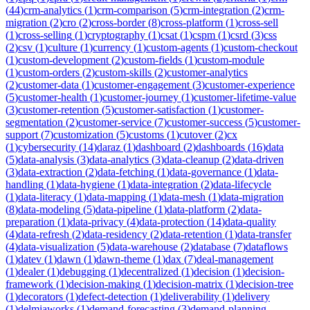
(
44
)
crm-analytics
(
1
)
crm-comparison
(
5
)
crm-integration
(
2
)
crm-
migration
(
2
)
cro
(
2
)
cross-border
(
8
)
cross-platform
(
1
)
cross-sell
(
1
)
cross-selling
(
1
)
cryptography
(
1
)
csat
(
1
)
cspm
(
1
)
csrd
(
3
)
css
(
2
)
csv
(
1
)
culture
(
1
)
currency
(
1
)
custom-agents
(
1
)
custom-checkout
(
1
)
custom-development
(
2
)
custom-fields
(
1
)
custom-module
(
1
)
custom-orders
(
2
)
custom-skills
(
2
)
customer-analytics
(
2
)
customer-data
(
1
)
customer-engagement
(
3
)
customer-experience
(
5
)
customer-health
(
1
)
customer-journey
(
1
)
customer-lifetime-value
(
3
)
customer-retention
(
5
)
customer-satisfaction
(
1
)
customer-
segmentation
(
2
)
customer-service
(
7
)
customer-success
(
5
)
customer-
support
(
7
)
customization
(
5
)
customs
(
1
)
cutover
(
2
)
cx
(
1
)
cybersecurity
(
14
)
daraz
(
1
)
dashboard
(
2
)
dashboards
(
16
)
data
(
5
)
data-analysis
(
3
)
data-analytics
(
3
)
data-cleanup
(
2
)
data-driven
(
3
)
data-extraction
(
2
)
data-fetching
(
1
)
data-governance
(
1
)
data-
handling
(
1
)
data-hygiene
(
1
)
data-integration
(
2
)
data-lifecycle
(
1
)
data-literacy
(
1
)
data-mapping
(
1
)
data-mesh
(
1
)
data-migration
(
8
)
data-modeling
(
5
)
data-pipeline
(
1
)
data-platform
(
2
)
data-
preparation
(
1
)
data-privacy
(
4
)
data-protection
(
14
)
data-quality
(
4
)
data-refresh
(
2
)
data-residency
(
2
)
data-retention
(
1
)
data-transfer
(
4
)
data-visualization
(
5
)
data-warehouse
(
2
)
database
(
7
)
dataflows
(
1
)
datev
(
1
)
dawn
(
1
)
dawn-theme
(
1
)
dax
(
7
)
deal-management
(
1
)
dealer
(
1
)
debugging
(
1
)
decentralized
(
1
)
decision
(
1
)
decision-
framework
(
1
)
decision-making
(
1
)
decision-matrix
(
1
)
decision-tree
(
1
)
decorators
(
1
)
defect-detection
(
1
)
deliverability
(
1
)
delivery
(
1
)
delmiaworks
(
1
)
demand-forecasting
(
3
)
demand-planning