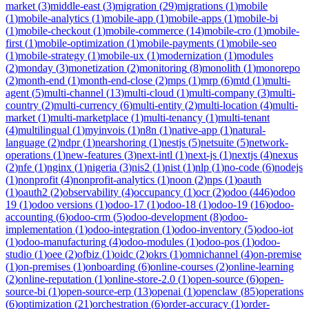
market
(
3
)
middle-east
(
3
)
migration
(
29
)
migrations
(
1
)
mobile
(
1
)
mobile-analytics
(
1
)
mobile-app
(
1
)
mobile-apps
(
1
)
mobile-bi
(
1
)
mobile-checkout
(
1
)
mobile-commerce
(
14
)
mobile-cro
(
1
)
mobile-
first
(
1
)
mobile-optimization
(
1
)
mobile-payments
(
1
)
mobile-seo
(
1
)
mobile-strategy
(
1
)
mobile-ux
(
1
)
modernization
(
1
)
modules
(
2
)
monday
(
3
)
monetization
(
2
)
monitoring
(
8
)
monolith
(
1
)
monorepo
(
2
)
month-end
(
1
)
month-end-close
(
2
)
mps
(
1
)
mrp
(
6
)
mtd
(
1
)
multi-
agent
(
5
)
multi-channel
(
13
)
multi-cloud
(
1
)
multi-company
(
3
)
multi-
country
(
2
)
multi-currency
(
6
)
multi-entity
(
2
)
multi-location
(
4
)
multi-
market
(
1
)
multi-marketplace
(
1
)
multi-tenancy
(
1
)
multi-tenant
(
4
)
multilingual
(
1
)
myinvois
(
1
)
n8n
(
1
)
native-app
(
1
)
natural-
language
(
2
)
ndpr
(
1
)
nearshoring
(
1
)
nestjs
(
5
)
netsuite
(
5
)
network-
operations
(
1
)
new-features
(
3
)
next-intl
(
1
)
next-js
(
1
)
nextjs
(
4
)
nexus
(
2
)
nfe
(
1
)
nginx
(
1
)
nigeria
(
3
)
nis2
(
1
)
nist
(
1
)
nlp
(
1
)
no-code
(
6
)
nodejs
(
1
)
nonprofit
(
4
)
nonprofit-analytics
(
1
)
noon
(
2
)
nps
(
1
)
oauth
(
1
)
oauth2
(
2
)
observability
(
4
)
occupancy
(
1
)
ocr
(
2
)
odoo
(
446
)
odoo
19
(
1
)
odoo versions
(
1
)
odoo-17
(
1
)
odoo-18
(
1
)
odoo-19
(
16
)
odoo-
accounting
(
6
)
odoo-crm
(
5
)
odoo-development
(
8
)
odoo-
implementation
(
1
)
odoo-integration
(
1
)
odoo-inventory
(
5
)
odoo-iot
(
1
)
odoo-manufacturing
(
4
)
odoo-modules
(
1
)
odoo-pos
(
1
)
odoo-
studio
(
1
)
oee
(
2
)
ofbiz
(
1
)
oidc
(
2
)
okrs
(
1
)
omnichannel
(
4
)
on-premise
(
1
)
on-premises
(
1
)
onboarding
(
6
)
online-courses
(
2
)
online-learning
(
2
)
online-reputation
(
1
)
online-store-2.0
(
1
)
open-source
(
6
)
open-
source-bi
(
1
)
open-source-erp
(
13
)
openai
(
1
)
openclaw
(
85
)
operations
(
6
)
optimization
(
21
)
orchestration
(
6
)
order-accuracy
(
1
)
order-