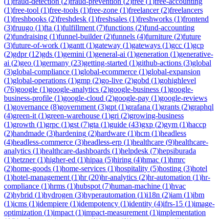
(
1
)
fraud-detection
(
2
)
fraud-prevention
(
2
)
free
(
1
)
free-accounting
(
1
)
free-tool
(
1
)
free-tools
(
1
)
free-zone
(
1
)
freelancer
(
2
)
freelancers
(
1
)
freshbooks
(
2
)
freshdesk
(
1
)
freshsales
(
1
)
freshworks
(
1
)
frontend
(
3
)
fruugo
(
1
)
fta
(
1
)
fulfillment
(
7
)
functions
(
2
)
fund-accounting
(
2
)
fundraising
(
1
)
funnel-builder
(
2
)
funnels
(
4
)
furniture
(
2
)
future
(
3
)
future-of-work
(
1
)
gantt
(
1
)
gateway
(
1
)
gateways
(
1
)
gcc
(
1
)
gcp
(
2
)
gdpr
(
12
)
gds
(
1
)
gemini
(
1
)
general-ai
(
1
)
generation
(
1
)
generative-
ai
(
2
)
geo
(
1
)
germany
(
23
)
getting-started
(
1
)
github-actions
(
3
)
global
(
3
)
global-compliance
(
1
)
global-ecommerce
(
1
)
global-expansion
(
1
)
global-operations
(
1
)
gmp
(
2
)
go-live
(
2
)
gobd
(
1
)
gohighlevel
(
76
)
google
(
1
)
google-analytics
(
2
)
google-business
(
1
)
google-
business-profile
(
1
)
google-cloud
(
2
)
google-pay
(
1
)
google-reviews
(
1
)
governance
(
8
)
government
(
3
)
gpt
(
1
)
grafana
(
1
)
grants
(
2
)
graphql
(
4
)
green-it
(
1
)
green-warehouse
(
1
)
gri
(
2
)
growing-business
(
1
)
growth
(
1
)
grpc
(
1
)
gst
(
7
)
gta
(
1
)
guide
(
43
)
gxp
(
2
)
gym
(
1
)
haccp
(
2
)
handmade
(
3
)
hardening
(
2
)
hardware
(
1
)
hcm
(
1
)
headless
(
4
)
headless-commerce
(
3
)
headless-erp
(
1
)
healthcare
(
9
)
healthcare-
analytics
(
1
)
healthcare-dashboards
(
1
)
helpdesk
(
7
)
hepsiburada
(
1
)
hetzner
(
1
)
higher-ed
(
1
)
hipaa
(
5
)
hiring
(
4
)
hmac
(
1
)
hmrc
(
2
)
home-goods
(
1
)
home-services
(
1
)
hospitality
(
5
)
hosting
(
3
)
hotel
(
1
)
hotel-management
(
1
)
hr
(
20
)
hr-analytics
(
2
)
hr-automation
(
1
)
hr-
compliance
(
1
)
hrms
(
1
)
hubspot
(
7
)
human-machine
(
1
)
hvac
(
2
)
hybrid
(
1
)
hydrogen
(
3
)
hyperautomation
(
1
)
i18n
(
2
)
iam
(
1
)
ibm
(
1
)
icms
(
1
)
idempiere
(
1
)
idempotency
(
1
)
identity
(
4
)
ifrs-15
(
1
)
image-
optimization
(
1
)
impact
(
1
)
impact-measurement
(
1
)
implementation