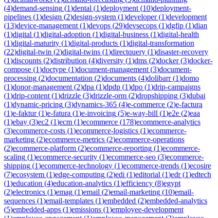
(
4
)
demand-sensing
(
1
)
dental
(
1
)
deployment
(
10
)
deployment-
pipelines
(
1
)
design
(
2
)
design-system
(
1
)
developer
(
1
)
development
(
13
)
device-management
(
1
)
devops
(
29
)
devsecops
(
1
)
dgfip
(
1
)
dian
(
1
)
digital
(
1
)
digital-adoption
(
1
)
digital-business
(
1
)
digital-health
(
1
)
digital-maturity
(
1
)
digital-products
(
1
)
digital-transformation
(
22
)
digital-twin
(
2
)
digital-twins
(
1
)
directquery
(
1
)
disaster-recovery
(
1
)
discounts
(
2
)
distribution
(
4
)
diversity
(
1
)
dms
(
2
)
docker
(
3
)
docker-
compose
(
1
)
doctype
(
1
)
document-management
(
3
)
document-
processing
(
2
)
documentation
(
2
)
documents
(
4
)
dolibarr
(
1
)
domo
(
1
)
donor-management
(
2
)
dpa
(
1
)
dpdp
(
1
)
dpo
(
1
)
drip-campaigns
(
1
)
drip-content
(
1
)
drizzle
(
3
)
drizzle-orm
(
2
)
dropshipping
(
3
)
dubai
(
1
)
dynamic-pricing
(
3
)
dynamics-365
(
4
)
e-commerce
(
2
)
e-factura
(
1
)
e-faktur
(
1
)
e-fatura
(
1
)
e-invoicing
(
5
)
e-way-bill
(
1
)
e2e
(
2
)
eaa
(
1
)
ebay
(
3
)
ec2
(
1
)
ecm
(
1
)
ecommerce
(
178
)
ecommerce-analytics
(
3
)
ecommerce-costs
(
1
)
ecommerce-logistics
(
1
)
ecommerce-
marketing
(
2
)
ecommerce-metrics
(
2
)
ecommerce-operations
(
2
)
ecommerce-platform
(
2
)
ecommerce-reporting
(
1
)
ecommerce-
scaling
(
1
)
ecommerce-security
(
1
)
ecommerce-seo
(
3
)
ecommerce-
shipping
(
1
)
ecommerce-technology
(
1
)
ecommerce-trends
(
1
)
ecosire
(
7
)
ecosystem
(
1
)
edge-computing
(
2
)
edi
(
1
)
editorial
(
1
)
edr
(
1
)
edtech
(
1
)
education
(
4
)
education-analytics
(
1
)
efficiency
(
8
)
egypt
(
2
)
electronics
(
1
)
emag
(
1
)
email
(
2
)
email-marketing
(
10
)
email-
sequences
(
1
)
email-templates
(
1
)
embedded
(
2
)
embedded-analytics
(
5
)
embedded-apps
(
1
)
emissions
(
1
)
employee-development