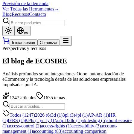
Previsión de la demanda
Ver Todas las Herramientas
→
Blog
Recursos
Contacto
es
Iniciar sesión
Comenzar
Perspectivas y recursos
El blog de ECOSIRE
Análisis profundos sobre integraciones Odoo, automatización de
eCommerce y la tecnología detrás de las soluciones empresariales
impulsadas por IA.
1247
artículos
1635
temas
Todos (1247)
2026
(
6
)
3d
(
1
)
3pl
(
3
)
4pl
(
1
)
AP-AR
(
1
)
HR
(
1
)
IFRS
(
1
)
KPIs
(
1
)
a11y
(
1
)
a2p-10dlc
(
1
)
ab-testing
(
5
)
about-ecosire
(
1
)
access-control
(
2
)
access-rights
(
1
)
accessibility
(
3
)
account-
management
(
1
)
accounting
(
83
)
accounting-comparison