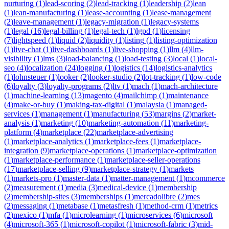
nurturing
(
1
)
lead-scoring
(
2
)
lead-tracking
(
1
)
leadership
(
2
)
lean
(
1
)
lean-manufacturing
(
1
)
lease-accounting
(
1
)
lease-management
(
2
)
leave-management
(
1
)
legacy-migration
(
1
)
legacy-systems
(
1
)
legal
(
16
)
legal-billing
(
1
)
legal-tech
(
1
)
lgpd
(
1
)
licensing
(
7
)
lightspeed
(
1
)
liquid
(
2
)
liquidity
(
1
)
listing
(
1
)
listing-optimization
(
1
)
live-chat
(
1
)
live-dashboards
(
1
)
live-shopping
(
1
)
llm
(
4
)
llm-
visibility
(
1
)
lms
(
3
)
load-balancing
(
1
)
load-testing
(
3
)
local
(
1
)
local-
seo
(
4
)
localization
(
24
)
logging
(
1
)
logistics
(
14
)
logistics-analytics
(
1
)
lohnsteuer
(
1
)
looker
(
2
)
looker-studio
(
2
)
lot-tracking
(
1
)
low-code
(
6
)
loyalty
(
3
)
loyalty-programs
(
2
)
ltv
(
1
)
mach
(
1
)
mach-architecture
(
1
)
machine-learning
(
13
)
magento
(
4
)
mailchimp
(
1
)
maintenance
(
4
)
make-or-buy
(
1
)
making-tax-digital
(
1
)
malaysia
(
1
)
managed-
services
(
1
)
management
(
1
)
manufacturing
(
53
)
margins
(
2
)
market-
analysis
(
1
)
marketing
(
10
)
marketing-automation
(
11
)
marketing-
platform
(
4
)
marketplace
(
22
)
marketplace-advertising
(
1
)
marketplace-analytics
(
1
)
marketplace-fees
(
1
)
marketplace-
integration
(
9
)
marketplace-operations
(
1
)
marketplace-optimization
(
1
)
marketplace-performance
(
1
)
marketplace-seller-operations
(
17
)
marketplace-selling
(
9
)
marketplace-strategy
(
1
)
markets
(
1
)
markets-pro
(
1
)
master-data
(
1
)
matter-management
(
1
)
mcommerce
(
2
)
measurement
(
1
)
media
(
3
)
medical-device
(
1
)
membership
(
2
)
membership-sites
(
3
)
memberships
(
1
)
mercadolibre
(
2
)
mes
(
2
)
messaging
(
1
)
metabase
(
1
)
metasfresh
(
1
)
method-crm
(
1
)
metrics
(
2
)
mexico
(
1
)
mfa
(
1
)
microlearning
(
1
)
microservices
(
6
)
microsoft
(
4
)
microsoft-365
(
1
)
microsoft-copilot
(
1
)
microsoft-fabric
(
3
)
mid-