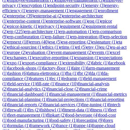
(
1
)
employee-engagement
(
1
)
employee-management
(
3
)
employee-
privacy
(
1
)
encryption
(
1
)
endpoint-security
(
1
)
energy
(
3
)
energy-
efficiency
(
1
)
energy-management
(
1
)
engagement
(
1
)
enrollment
(
2
)
enterprise
(
39
)
enterprise-ai
(
2
)
enterprise-architecture
(
1
)
enterprise-content
(
1
)
enterprise-software
(
1
)
eoq
(
1
)
epicor
(
2
)
epicor-kinetic
(
1
)
eprivacy
(
1
)
equipment
(
2
)
equipment-rental
(
2
)
erp
(
225
)
erp-architecture
(
1
)
erp-automation
(
1
)
erp-comparison
(
9
)
erp-configuration
(
1
)
erp-failure
(
1
)
erp-integration
(
8
)
erp-selection
(
2
)
erpnext
(
18
)
errors
(
40
)
esg
(
5
)
esg-reporting
(
2
)
esignature
(
1
)
eta
(
2
)
ethical-sourcing
(
1
)
ethics
(
1
)
etims
(
1
)
etl
(
5
)
etsy
(
3
)
eu
(
2
)
eu-ai-act
(
1
)
europe
(
2
)
evaluation
(
3
)
event-management
(
2
)
events
(
1
)
excel
(
3
)
exchanges
(
1
)
executive-reporting
(
1
)
expansion
(
1
)
expectations
(
1
)
expo
(
1
)
export-compliance
(
1
)
extensibility
(
2
)
fabric
(
1
)
facebook
(
1
)
facebook-shops
(
1
)
factory-floor
(
1
)
faire
(
1
)
farm-management
(
1
)
fashion
(
6
)
fattura-elettronica
(
1
)
fba
(
1
)
fbr
(
2
)
fda
(
1
)
fda-
compliance
(
3
)
features
(
1
)
fec
(
1
)
fedramp
(
1
)
field-management
(
1
)
field-service
(
1
)
fill-rate
(
1
)
finance
(
10
)
financial-analysis
(
2
)
financial-analytics
(
2
)
financial-close
(
2
)
financial-crime
(
1
)
financial-dashboard
(
1
)
financial-management
(
1
)
financial-metrics
(
1
)
financial-planning
(
1
)
financial-projections
(
1
)
financial-reporting
(
4
)
financial-reports
(
2
)
financial-services
(
3
)
fine-tuning
(
1
)
fintech
(
3
)
firewall
(
1
)
firs
(
2
)
fishbowl
(
1
)
fitment-data
(
1
)
fitness
(
1
)
fleet
(
1
)
fleet-management
(
1
)
flipkart
(
2
)
food-beverage
(
4
)
food-cost
(
1
)
food-manufacturing
(
1
)
food-safety
(
1
)
forecasting
(
9
)
forex
(
1
)
formulas
(
1
)
framework
(
2
)
france
(
1
)
frappe
(
4
)
frappe-cloud