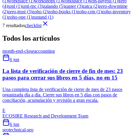
(
1
)
workplace
(
1
)
workshops
(
1
)
workspace
(
1
)
wps-payroll
(
1
)
xero
(
4
)
xml
(
1
)
xml-rpc
(
3
)
zalando
(
5
)
zapier
(
3
)
zatca
(
2
)
zero-downtime
(
2
)
zero-trust
(
3
)
zoho
(
2
)
zoho-books
(
1
)
zoho-crm
(
1
)
zoho-inventory
(
1
)
zoho-one
(
1
)
zustand
(
1
)
7 resultados
checklist
Todos los artículos
month-end-close
accounting
6 jun
La lista de verificación de cierre de fin de mes: 23
pasos para cerrar sus libros en 5 días, no en 15
Una completa lista de verificación de cierre de mes de 23 pasos
organizada día a día. Cierre sus libros en 5 días con pasos de
conciliación, acumulación y revisión a gran escala.
E
ECOSIRE Research and Development Team
6 jun
seo
technical-seo