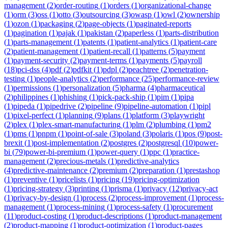
management
(
2
)
order-routing
(
1
)
orders
(
1
)
organizational-change
(
1
)
orm
(
3
)
oss
(
1
)
otto
(
3
)
outsourcing
(
3
)
owasp
(
1
)
owl
(
2
)
ownership
(
1
)
ozon
(
1
)
packaging
(
2
)
page-objects
(
1
)
paginated-reports
(
1
)
pagination
(
1
)
pajak
(
1
)
pakistan
(
2
)
paperless
(
1
)
parts-distribution
(
1
)
parts-management
(
1
)
patents
(
1
)
patient-analytics
(
1
)
patient-care
(
2
)
patient-management
(
1
)
patient-recall
(
1
)
patterns
(
5
)
payment
(
1
)
payment-security
(
2
)
payment-terms
(
1
)
payments
(
5
)
payroll
(
18
)
pci-dss
(
4
)
pdf
(
2
)
pdfkit
(
1
)
pdpl
(
2
)
peachtree
(
2
)
penetration-
testing
(
1
)
people-analytics
(
2
)
performance
(
25
)
performance-review
(
1
)
permissions
(
1
)
personalization
(
5
)
pharma
(
4
)
pharmaceutical
(
2
)
philippines
(
1
)
phishing
(
1
)
pick-pack-ship
(
1
)
pim
(
1
)
pipa
(
1
)
pipeda
(
1
)
pipedrive
(
2
)
pipeline
(
9
)
pipeline-automation
(
1
)
pipl
(
1
)
pixel-perfect
(
1
)
planning
(
9
)
plans
(
1
)
platform
(
3
)
playwright
(
2
)
plex
(
1
)
plex-smart-manufacturing
(
1
)
plm
(
2
)
plumbing
(
1
)
pm2
(
1
)
pms
(
1
)
pnpm
(
1
)
point-of-sale
(
3
)
poland
(
3
)
polaris
(
1
)
pos
(
9
)
post-
brexit
(
1
)
post-implementation
(
2
)
postgres
(
2
)
postgresql
(
10
)
power-
bi
(
79
)
power-bi-premium
(
1
)
power-query
(
1
)
ppc
(
1
)
practice-
management
(
2
)
precious-metals
(
1
)
predictive-analytics
(
4
)
predictive-maintenance
(
2
)
premium
(
2
)
preparation
(
1
)
prestashop
(
1
)
preventive
(
1
)
pricelists
(
1
)
pricing
(
19
)
pricing-optimization
(
1
)
pricing-strategy
(
3
)
printing
(
1
)
prisma
(
1
)
privacy
(
12
)
privacy-act
(
1
)
privacy-by-design
(
1
)
process
(
2
)
process-improvement
(
1
)
process-
management
(
1
)
process-mining
(
1
)
process-safety
(
1
)
procurement
(
11
)
product-costing
(
1
)
product-descriptions
(
1
)
product-management
(
2
)
product-mapping
(
1
)
product-optimization
(
1
)
product-pages