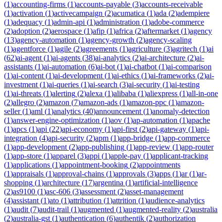
(
1
)
accounting-firms
(
1
)
accounts-payable
(
3
)
accounts-receivable
(
1
)
activation
(
1
)
activecampaign
(
2
)
acumatica
(
1
)
ada
(
2
)
adempiere
(
1
)
adequacy
(
1
)
admin-api
(
1
)
administration
(
1
)
adobe-commerce
(
2
)
adoption
(
2
)
aerospace
(
1
)
afip
(
1
)
africa
(
2
)
aftermarket
(
1
)
agency
(
13
)
agency-automation
(
1
)
agency-growth
(
2
)
agency-scaling
(
1
)
agentforce
(
1
)
agile
(
2
)
agreements
(
1
)
agriculture
(
3
)
agritech
(
1
)
ai
(
62
)
ai-agent
(
1
)
ai-agents
(
38
)
ai-analytics
(
2
)
ai-architecture
(
2
)
ai-
assistants
(
1
)
ai-automation
(
6
)
ai-bot
(
1
)
ai-chatbot
(
1
)
ai-comparison
(
1
)
ai-content
(
1
)
ai-development
(
1
)
ai-ethics
(
1
)
ai-frameworks
(
2
)
ai-
investment
(
1
)
ai-queries
(
1
)
ai-search
(
3
)
ai-security
(
1
)
ai-testing
(
1
)
ai-threats
(
1
)
alerting
(
2
)
alexa
(
1
)
alibaba
(
1
)
aliexpress
(
1
)
all-in-one
(
2
)
allegro
(
2
)
amazon
(
7
)
amazon-ads
(
1
)
amazon-ppc
(
1
)
amazon-
seller
(
1
)
aml
(
1
)
analytics
(
40
)
announcement
(
1
)
anomaly-detection
(
1
)
answer-engine-optimization
(
1
)
aov
(
1
)
ap-automation
(
1
)
apache
(
1
)
apcs
(
1
)
api
(
22
)
api-economy
(
1
)
api-first
(
2
)
api-gateway
(
1
)
api-
integration
(
4
)
api-security
(
2
)
apm
(
1
)
app-bridge
(
1
)
app-commerce
(
1
)
app-development
(
2
)
app-publishing
(
1
)
app-review
(
1
)
app-router
(
1
)
app-store
(
1
)
apparel
(
3
)
appi
(
1
)
apple-pay
(
1
)
applicant-tracking
(
1
)
applications
(
1
)
appointment-booking
(
2
)
appointments
(
1
)
appraisals
(
1
)
approval-chains
(
1
)
approvals
(
3
)
apps
(
1
)
ar
(
1
)
ar-
shopping
(
1
)
architecture
(
17
)
argentina
(
1
)
artificial-intelligence
(
2
)
as9100
(
1
)
asc-606
(
3
)
assessment
(
2
)
asset-management
(
4
)
assistant
(
1
)
ato
(
1
)
attribution
(
1
)
attrition
(
1
)
audience-analytics
(
1
)
audit
(
7
)
audit-trail
(
1
)
augmented
(
1
)
augmented-reality
(
2
)
australia
(
2
)
australia-gst
(
1
)
authentication
(
6
)
authentik
(
2
)
authorization