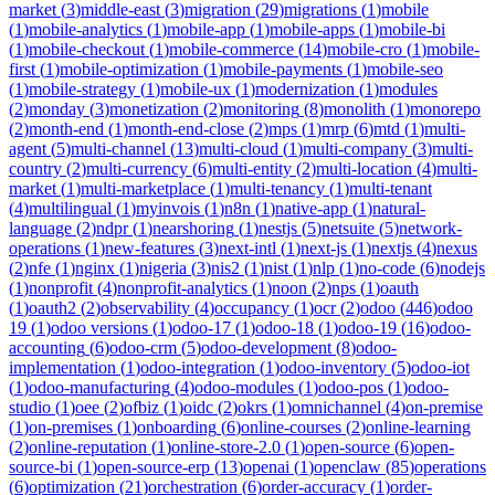
market
(
3
)
middle-east
(
3
)
migration
(
29
)
migrations
(
1
)
mobile
(
1
)
mobile-analytics
(
1
)
mobile-app
(
1
)
mobile-apps
(
1
)
mobile-bi
(
1
)
mobile-checkout
(
1
)
mobile-commerce
(
14
)
mobile-cro
(
1
)
mobile-
first
(
1
)
mobile-optimization
(
1
)
mobile-payments
(
1
)
mobile-seo
(
1
)
mobile-strategy
(
1
)
mobile-ux
(
1
)
modernization
(
1
)
modules
(
2
)
monday
(
3
)
monetization
(
2
)
monitoring
(
8
)
monolith
(
1
)
monorepo
(
2
)
month-end
(
1
)
month-end-close
(
2
)
mps
(
1
)
mrp
(
6
)
mtd
(
1
)
multi-
agent
(
5
)
multi-channel
(
13
)
multi-cloud
(
1
)
multi-company
(
3
)
multi-
country
(
2
)
multi-currency
(
6
)
multi-entity
(
2
)
multi-location
(
4
)
multi-
market
(
1
)
multi-marketplace
(
1
)
multi-tenancy
(
1
)
multi-tenant
(
4
)
multilingual
(
1
)
myinvois
(
1
)
n8n
(
1
)
native-app
(
1
)
natural-
language
(
2
)
ndpr
(
1
)
nearshoring
(
1
)
nestjs
(
5
)
netsuite
(
5
)
network-
operations
(
1
)
new-features
(
3
)
next-intl
(
1
)
next-js
(
1
)
nextjs
(
4
)
nexus
(
2
)
nfe
(
1
)
nginx
(
1
)
nigeria
(
3
)
nis2
(
1
)
nist
(
1
)
nlp
(
1
)
no-code
(
6
)
nodejs
(
1
)
nonprofit
(
4
)
nonprofit-analytics
(
1
)
noon
(
2
)
nps
(
1
)
oauth
(
1
)
oauth2
(
2
)
observability
(
4
)
occupancy
(
1
)
ocr
(
2
)
odoo
(
446
)
odoo
19
(
1
)
odoo versions
(
1
)
odoo-17
(
1
)
odoo-18
(
1
)
odoo-19
(
16
)
odoo-
accounting
(
6
)
odoo-crm
(
5
)
odoo-development
(
8
)
odoo-
implementation
(
1
)
odoo-integration
(
1
)
odoo-inventory
(
5
)
odoo-iot
(
1
)
odoo-manufacturing
(
4
)
odoo-modules
(
1
)
odoo-pos
(
1
)
odoo-
studio
(
1
)
oee
(
2
)
ofbiz
(
1
)
oidc
(
2
)
okrs
(
1
)
omnichannel
(
4
)
on-premise
(
1
)
on-premises
(
1
)
onboarding
(
6
)
online-courses
(
2
)
online-learning
(
2
)
online-reputation
(
1
)
online-store-2.0
(
1
)
open-source
(
6
)
open-
source-bi
(
1
)
open-source-erp
(
13
)
openai
(
1
)
openclaw
(
85
)
operations
(
6
)
optimization
(
21
)
orchestration
(
6
)
order-accuracy
(
1
)
order-