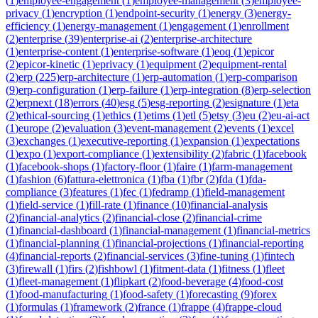
(
1
)
employee-engagement
(
1
)
employee-management
(
3
)
employee-
privacy
(
1
)
encryption
(
1
)
endpoint-security
(
1
)
energy
(
3
)
energy-
efficiency
(
1
)
energy-management
(
1
)
engagement
(
1
)
enrollment
(
2
)
enterprise
(
39
)
enterprise-ai
(
2
)
enterprise-architecture
(
1
)
enterprise-content
(
1
)
enterprise-software
(
1
)
eoq
(
1
)
epicor
(
2
)
epicor-kinetic
(
1
)
eprivacy
(
1
)
equipment
(
2
)
equipment-rental
(
2
)
erp
(
225
)
erp-architecture
(
1
)
erp-automation
(
1
)
erp-comparison
(
9
)
erp-configuration
(
1
)
erp-failure
(
1
)
erp-integration
(
8
)
erp-selection
(
2
)
erpnext
(
18
)
errors
(
40
)
esg
(
5
)
esg-reporting
(
2
)
esignature
(
1
)
eta
(
2
)
ethical-sourcing
(
1
)
ethics
(
1
)
etims
(
1
)
etl
(
5
)
etsy
(
3
)
eu
(
2
)
eu-ai-act
(
1
)
europe
(
2
)
evaluation
(
3
)
event-management
(
2
)
events
(
1
)
excel
(
3
)
exchanges
(
1
)
executive-reporting
(
1
)
expansion
(
1
)
expectations
(
1
)
expo
(
1
)
export-compliance
(
1
)
extensibility
(
2
)
fabric
(
1
)
facebook
(
1
)
facebook-shops
(
1
)
factory-floor
(
1
)
faire
(
1
)
farm-management
(
1
)
fashion
(
6
)
fattura-elettronica
(
1
)
fba
(
1
)
fbr
(
2
)
fda
(
1
)
fda-
compliance
(
3
)
features
(
1
)
fec
(
1
)
fedramp
(
1
)
field-management
(
1
)
field-service
(
1
)
fill-rate
(
1
)
finance
(
10
)
financial-analysis
(
2
)
financial-analytics
(
2
)
financial-close
(
2
)
financial-crime
(
1
)
financial-dashboard
(
1
)
financial-management
(
1
)
financial-metrics
(
1
)
financial-planning
(
1
)
financial-projections
(
1
)
financial-reporting
(
4
)
financial-reports
(
2
)
financial-services
(
3
)
fine-tuning
(
1
)
fintech
(
3
)
firewall
(
1
)
firs
(
2
)
fishbowl
(
1
)
fitment-data
(
1
)
fitness
(
1
)
fleet
(
1
)
fleet-management
(
1
)
flipkart
(
2
)
food-beverage
(
4
)
food-cost
(
1
)
food-manufacturing
(
1
)
food-safety
(
1
)
forecasting
(
9
)
forex
(
1
)
formulas
(
1
)
framework
(
2
)
france
(
1
)
frappe
(
4
)
frappe-cloud