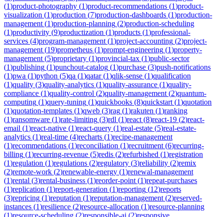
(
1
)
product-photography
(
1
)
product-recommendations
(
1
)
product-
visualization
(
1
)
production
(
7
)
production-dashboards
(
1
)
production-
management
(
1
)
production-planning
(
2
)
production-scheduling
(
1
)
productivity
(
9
)
productization
(
1
)
products
(
1
)
professional-
services
(
4
)
program-management
(
1
)
project-accounting
(
2
)
project-
management
(
19
)
prometheus
(
1
)
prompt-engineering
(
1
)
property-
management
(
5
)
proprietary
(
1
)
provincial-tax
(
1
)
public-sector
(
1
)
publishing
(
1
)
punchout-catalog
(
1
)
purchase
(
3
)
push-notifications
(
1
)
pwa
(
1
)
python
(
5
)
qa
(
1
)
qatar
(
1
)
qlik-sense
(
1
)
qualification
(
1
)
quality
(
3
)
quality-analytics
(
1
)
quality-assurance
(
1
)
quality-
compliance
(
1
)
quality-control
(
2
)
quality-management
(
2
)
quantum-
computing
(
1
)
query-tuning
(
1
)
quickbooks
(
8
)
quickstart
(
1
)
quotation
(
1
)
quotation-templates
(
1
)
qweb
(
3
)
rag
(
1
)
rakuten
(
1
)
ranking
(
1
)
ransomware
(
1
)
rate-limiting
(
3
)
rdl
(
1
)
react
(
8
)
react-19
(
2
)
react-
email
(
1
)
react-native
(
1
)
react-query
(
1
)
real-estate
(
5
)
real-estate-
analytics
(
1
)
real-time
(
4
)
recharts
(
1
)
recipe-management
(
1
)
recommendations
(
1
)
reconciliation
(
1
)
recruitment
(
6
)
recurring-
billing
(
1
)
recurring-revenue
(
5
)
redis
(
2
)
refurbished
(
1
)
registration
(
1
)
regulation
(
1
)
regulations
(
2
)
regulatory
(
3
)
reliability
(
2
)
remix
(
2
)
remote-work
(
2
)
renewable-energy
(
1
)
renewal-management
(
1
)
rental
(
3
)
rental-business
(
1
)
reorder-point
(
1
)
repeat-purchases
(
1
)
replication
(
1
)
report-generation
(
1
)
reporting
(
12
)
reports
(
3
)
repricing
(
1
)
reputation
(
1
)
reputation-management
(
2
)
reserved-
instances
(
1
)
resilience
(
2
)
resource-allocation
(
1
)
resource-planning
(
1
)
resource-scheduling
(
2
)
responsible-ai
(
2
)
responsive