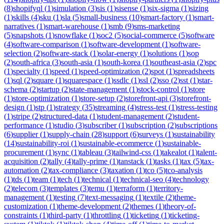
(
8
)
shopifyql
(
1
)
simulation
(
3
)
sis
(
1
)
sisense
(
1
)
six-sigma
(
1
)
sizing
(
1
)
skills
(
4
)
sku
(
1
)
sla
(
5
)
small-business
(
10
)
smart-factory
(
1
)
smart-
narratives
(
1
)
smart-warehouse
(
1
)
smb
(
9
)
sms-marketing
(
5
)
snapshots
(
1
)
snowflake
(
1
)
soc2
(
5
)
social-commerce
(
5
)
software
(
4
)
software-comparison
(
1
)
software-development
(
1
)
software-
selection
(
2
)
software-stack
(
1
)
solar-energy
(
1
)
solutions
(
1
)
sop
(
2
)
south-africa
(
3
)
south-asia
(
1
)
south-korea
(
1
)
southeast-asia
(
2
)
spc
(
1
)
specialty
(
1
)
speed
(
1
)
speed-optimization
(
2
)
spot
(
1
)
spreadsheets
(
1
)
sql
(
2
)
square
(
1
)
squarespace
(
1
)
ssdlc
(
1
)
ssl
(
2
)
sso
(
2
)
sst
(
1
)
star-
schema
(
2
)
startup
(
2
)
state-management
(
1
)
stock-control
(
1
)
store
(
1
)
store-optimization
(
1
)
store-setup
(
2
)
storefront-api
(
3
)
storefront-
design
(
1
)
stp
(
1
)
strategy
(
35
)
streaming
(
4
)
stress-test
(
1
)
stress-testing
(
1
)
stripe
(
2
)
structured-data
(
1
)
student-management
(
2
)
student-
performance
(
1
)
studio
(
3
)
subscriber
(
1
)
subscription
(
2
)
subscriptions
(
6
)
supplier
(
1
)
supply-chain
(
28
)
support
(
6
)
surveys
(
1
)
sustainability
(
14
)
sustainability-roi
(
1
)
sustainable-ecommerce
(
1
)
sustainable-
procurement
(
1
)
sync
(
1
)
tableau
(
3
)
tailwind-css
(
1
)
takealot
(
1
)
talent-
acquisition
(
2
)
tally
(
4
)
tally-prime
(
1
)
tanstack
(
1
)
tasks
(
1
)
tax
(
5
)
tax-
automation
(
2
)
tax-compliance
(
3
)
taxation
(
1
)
tco
(
5
)
tco-analysis
(
1
)
tds
(
1
)
team
(
1
)
tech
(
1
)
technical
(
1
)
technical-seo
(
4
)
technology
(
2
)
telecom
(
3
)
templates
(
3
)
temu
(
1
)
terraform
(
1
)
territory-
management
(
1
)
testing
(
7
)
text-messaging
(
1
)
textile
(
2
)
theme-
customization
(
1
)
theme-development
(
2
)
themes
(
1
)
theory-of-
constraints
(
1
)
third-party
(
1
)
throttling
(
1
)
ticketing
(
1
)
ticketing-