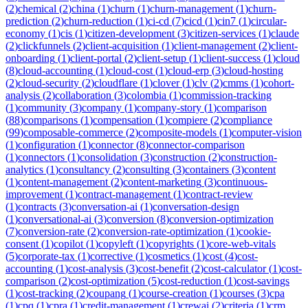
(
2
)
chemical
(
2
)
china
(
1
)
churn
(
1
)
churn-management
(
1
)
churn-
prediction
(
2
)
churn-reduction
(
1
)
ci-cd
(
7
)
cicd
(
1
)
cin7
(
1
)
circular-
economy
(
1
)
cis
(
1
)
citizen-development
(
3
)
citizen-services
(
1
)
claude
(
2
)
clickfunnels
(
2
)
client-acquisition
(
1
)
client-management
(
2
)
client-
onboarding
(
1
)
client-portal
(
2
)
client-setup
(
1
)
client-success
(
1
)
cloud
(
8
)
cloud-accounting
(
1
)
cloud-cost
(
1
)
cloud-erp
(
3
)
cloud-hosting
(
2
)
cloud-security
(
2
)
cloudflare
(
1
)
clover
(
1
)
clv
(
2
)
cmms
(
1
)
cohort-
analysis
(
2
)
collaboration
(
3
)
colombia
(
1
)
commission-tracking
(
1
)
community
(
3
)
company
(
1
)
company-story
(
1
)
comparison
(
88
)
comparisons
(
1
)
compensation
(
1
)
compiere
(
2
)
compliance
(
99
)
composable-commerce
(
2
)
composite-models
(
1
)
computer-vision
(
1
)
configuration
(
1
)
connector
(
8
)
connector-comparison
(
1
)
connectors
(
1
)
consolidation
(
3
)
construction
(
2
)
construction-
analytics
(
1
)
consultancy
(
2
)
consulting
(
3
)
containers
(
3
)
content
(
1
)
content-management
(
2
)
content-marketing
(
3
)
continuous-
improvement
(
1
)
contract-management
(
1
)
contract-review
(
1
)
contracts
(
3
)
conversation-ai
(
1
)
conversation-design
(
1
)
conversational-ai
(
3
)
conversion
(
8
)
conversion-optimization
(
7
)
conversion-rate
(
2
)
conversion-rate-optimization
(
1
)
cookie-
consent
(
1
)
copilot
(
1
)
copyleft
(
1
)
copyrights
(
1
)
core-web-vitals
(
5
)
corporate-tax
(
1
)
corrective
(
1
)
cosmetics
(
1
)
cost
(
4
)
cost-
accounting
(
1
)
cost-analysis
(
3
)
cost-benefit
(
2
)
cost-calculator
(
1
)
cost-
comparison
(
2
)
cost-optimization
(
5
)
cost-reduction
(
1
)
cost-savings
(
1
)
cost-tracking
(
2
)
coupang
(
1
)
course-creation
(
1
)
courses
(
3
)
cpa
(
1
)
cpq
(
1
)
cpra
(
1
)
credit-management
(
1
)
crewai
(
2
)
criteria
(
1
)
crm