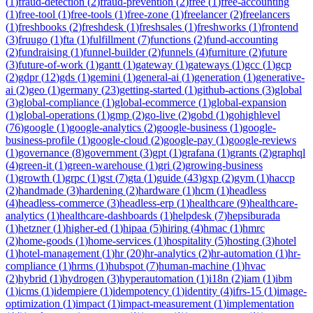
(
1
)
fraud-detection
(
2
)
fraud-prevention
(
2
)
free
(
1
)
free-accounting
(
1
)
free-tool
(
1
)
free-tools
(
1
)
free-zone
(
1
)
freelancer
(
2
)
freelancers
(
1
)
freshbooks
(
2
)
freshdesk
(
1
)
freshsales
(
1
)
freshworks
(
1
)
frontend
(
3
)
fruugo
(
1
)
fta
(
1
)
fulfillment
(
7
)
functions
(
2
)
fund-accounting
(
2
)
fundraising
(
1
)
funnel-builder
(
2
)
funnels
(
4
)
furniture
(
2
)
future
(
3
)
future-of-work
(
1
)
gantt
(
1
)
gateway
(
1
)
gateways
(
1
)
gcc
(
1
)
gcp
(
2
)
gdpr
(
12
)
gds
(
1
)
gemini
(
1
)
general-ai
(
1
)
generation
(
1
)
generative-
ai
(
2
)
geo
(
1
)
germany
(
23
)
getting-started
(
1
)
github-actions
(
3
)
global
(
3
)
global-compliance
(
1
)
global-ecommerce
(
1
)
global-expansion
(
1
)
global-operations
(
1
)
gmp
(
2
)
go-live
(
2
)
gobd
(
1
)
gohighlevel
(
76
)
google
(
1
)
google-analytics
(
2
)
google-business
(
1
)
google-
business-profile
(
1
)
google-cloud
(
2
)
google-pay
(
1
)
google-reviews
(
1
)
governance
(
8
)
government
(
3
)
gpt
(
1
)
grafana
(
1
)
grants
(
2
)
graphql
(
4
)
green-it
(
1
)
green-warehouse
(
1
)
gri
(
2
)
growing-business
(
1
)
growth
(
1
)
grpc
(
1
)
gst
(
7
)
gta
(
1
)
guide
(
43
)
gxp
(
2
)
gym
(
1
)
haccp
(
2
)
handmade
(
3
)
hardening
(
2
)
hardware
(
1
)
hcm
(
1
)
headless
(
4
)
headless-commerce
(
3
)
headless-erp
(
1
)
healthcare
(
9
)
healthcare-
analytics
(
1
)
healthcare-dashboards
(
1
)
helpdesk
(
7
)
hepsiburada
(
1
)
hetzner
(
1
)
higher-ed
(
1
)
hipaa
(
5
)
hiring
(
4
)
hmac
(
1
)
hmrc
(
2
)
home-goods
(
1
)
home-services
(
1
)
hospitality
(
5
)
hosting
(
3
)
hotel
(
1
)
hotel-management
(
1
)
hr
(
20
)
hr-analytics
(
2
)
hr-automation
(
1
)
hr-
compliance
(
1
)
hrms
(
1
)
hubspot
(
7
)
human-machine
(
1
)
hvac
(
2
)
hybrid
(
1
)
hydrogen
(
3
)
hyperautomation
(
1
)
i18n
(
2
)
iam
(
1
)
ibm
(
1
)
icms
(
1
)
idempiere
(
1
)
idempotency
(
1
)
identity
(
4
)
ifrs-15
(
1
)
image-
optimization
(
1
)
impact
(
1
)
impact-measurement
(
1
)
implementation