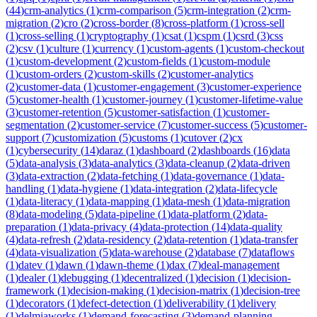
(
44
)
crm-analytics
(
1
)
crm-comparison
(
5
)
crm-integration
(
2
)
crm-
migration
(
2
)
cro
(
2
)
cross-border
(
8
)
cross-platform
(
1
)
cross-sell
(
1
)
cross-selling
(
1
)
cryptography
(
1
)
csat
(
1
)
cspm
(
1
)
csrd
(
3
)
css
(
2
)
csv
(
1
)
culture
(
1
)
currency
(
1
)
custom-agents
(
1
)
custom-checkout
(
1
)
custom-development
(
2
)
custom-fields
(
1
)
custom-module
(
1
)
custom-orders
(
2
)
custom-skills
(
2
)
customer-analytics
(
2
)
customer-data
(
1
)
customer-engagement
(
3
)
customer-experience
(
5
)
customer-health
(
1
)
customer-journey
(
1
)
customer-lifetime-value
(
3
)
customer-retention
(
5
)
customer-satisfaction
(
1
)
customer-
segmentation
(
2
)
customer-service
(
7
)
customer-success
(
5
)
customer-
support
(
7
)
customization
(
5
)
customs
(
1
)
cutover
(
2
)
cx
(
1
)
cybersecurity
(
14
)
daraz
(
1
)
dashboard
(
2
)
dashboards
(
16
)
data
(
5
)
data-analysis
(
3
)
data-analytics
(
3
)
data-cleanup
(
2
)
data-driven
(
3
)
data-extraction
(
2
)
data-fetching
(
1
)
data-governance
(
1
)
data-
handling
(
1
)
data-hygiene
(
1
)
data-integration
(
2
)
data-lifecycle
(
1
)
data-literacy
(
1
)
data-mapping
(
1
)
data-mesh
(
1
)
data-migration
(
8
)
data-modeling
(
5
)
data-pipeline
(
1
)
data-platform
(
2
)
data-
preparation
(
1
)
data-privacy
(
4
)
data-protection
(
14
)
data-quality
(
4
)
data-refresh
(
2
)
data-residency
(
2
)
data-retention
(
1
)
data-transfer
(
4
)
data-visualization
(
5
)
data-warehouse
(
2
)
database
(
7
)
dataflows
(
1
)
datev
(
1
)
dawn
(
1
)
dawn-theme
(
1
)
dax
(
7
)
deal-management
(
1
)
dealer
(
1
)
debugging
(
1
)
decentralized
(
1
)
decision
(
1
)
decision-
framework
(
1
)
decision-making
(
1
)
decision-matrix
(
1
)
decision-tree
(
1
)
decorators
(
1
)
defect-detection
(
1
)
deliverability
(
1
)
delivery
(
1
)
delmiaworks
(
1
)
demand-forecasting
(
3
)
demand-planning