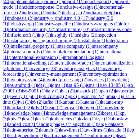
(
44
)
implementation-partner
(
1
)
import
(
1
)
import-export
(
1
)
import-
mode
(
1
)
incident-response
(
3
)
inclusive-design
(
1
)
incremental-
refresh
(
2
)
indexing
(
1
)
india
(
5
)
india-gst
(
2
)
india-marketplace
(
1
)
indonesia
(
2
)
industry
(
4
)
industry-4-0
(
17
)
industry-5-0
(
1
)
industry-erp
(
1
)
industry-specific
(
1
)
industry-wrappers
(
1
)
infor
(
1
)
information-security
(
2
)
infrastructure
(
10
)
infrastructure-as-code
(
1
)
infusionsoft
(
1
)
inp
(
1
)
insightly
(
1
)
insights
(
2
)
inspection
(
1
)
instagram
(
1
)
instagram-shopping
(
2
)
installation
(
1
)
integration
(
63
)
intellectual-property
(
1
)
inter-company
(
1
)
intercompany
(
4
)
internal-controls
(
1
)
internal-documentation
(
1
)
international
(
11
)
international-expansion
(
1
)
international-logistics
(
1
)
international-selling
(
2
)
international-trade
(
1
)
internationalization
(
2
)
intranet
(
1
)
inventory
(
33
)
inventory-analytics
(
1
)
inventory-
forecasting
(
1
)
inventory-management
(
5
)
inventory-optimization
(
1
)
inventory-sync
(
4
)
invoice-processing
(
2
)
invoices
(
1
)
invoicing
(
1
)
ios-android
(
1
)
iot
(
11
)
iqms
(
1
)
isa-95
(
1
)
isms
(
1
)
iso-13485
(
1
)
iso-
27001
(
3
)
iso-9001
(
1
)
italy
(
1
)
iva
(
2
)
jamstack
(
1
)
japan
(
2
)
javascript
(
1
)
jewelry
(
1
)
jit
(
1
)
job-costing
(
2
)
jpk
(
1
)
json-rpc
(
2
)
jumia
(
1
)
just-in-
time
(
1
)
jwt
(
1
)
k6
(
2
)
kafka
(
1
)
kanban
(
3
)
katana
(
1
)
katana-mrp
(
1
)
kaufland
(
2
)
kdv
(
1
)
keap
(
2
)
kenya
(
1
)
klaviyo
(
1
)
knowledge
(
1
)
knowledge-base
(
4
)
knowledge-management
(
2
)
korea
(
1
)
kpi
(
3
)
kpis
(
3
)
kra
(
1
)
ksef
(
1
)
kubernetes
(
1
)
kvkk
(
1
)
kyc
(
1
)
labor-law
(
1
)
landed-cost
(
1
)
landing-pages
(
4
)
langchain
(
3
)
large-datasets
(
1
)
latin-america
(
3
)
launch
(
1
)
law-firm
(
1
)
law-firms
(
1
)
lazada
(
1
)
lcp
(
1
)
lead-generation
(
3
)
lead-management
(
2
)
lead-nurture
(
1
)
lead-