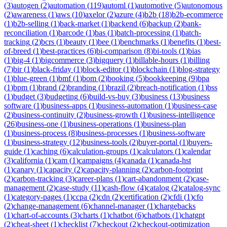
(
3
)
autogen
(
2
)
automation
(
119
)
automl
(
1
)
automotive
(
5
)
autonomous
(
2
)
awareness
(
1
)
aws
(
10
)
axelor
(
2
)
azure
(
4
)
b2b
(
18
)
b2b-ecommerce
(
1
)
b2b-selling
(
1
)
back-market
(
1
)
backend
(
6
)
backup
(
2
)
bank-
reconciliation
(
1
)
barcode
(
1
)
bas
(
1
)
batch-processing
(
1
)
batch-
tracking
(
2
)
bcrs
(
1
)
beauty
(
1
)
bee
(
1
)
benchmarks
(
1
)
benefits
(
1
)
best-
of-breed
(
1
)
best-practices
(
6
)
bi-comparison
(
8
)
bi-tools
(
1
)
bias
(
1
)
big-4
(
1
)
bigcommerce
(
3
)
bigquery
(
1
)
billable-hours
(
1
)
billing
(
7
)
bir
(
1
)
black-friday
(
1
)
block-editor
(
1
)
blockchain
(
1
)
blog-strategy
(
1
)
blue-green
(
1
)
bmf
(
1
)
bom
(
2
)
booking
(
5
)
bookkeeping
(
9
)
bpa
(
1
)
bpm
(
1
)
brand
(
2
)
branding
(
1
)
brazil
(
2
)
breach-notification
(
1
)
bss
(
1
)
budget
(
3
)
budgeting
(
6
)
build-vs-buy
(
3
)
business
(
13
)
business
software
(
1
)
business-apps
(
1
)
business-automation
(
1
)
business-case
(
2
)
business-continuity
(
2
)
business-growth
(
1
)
business-intelligence
(
26
)
business-one
(
1
)
business-operations
(
1
)
business-plan
(
1
)
business-process
(
8
)
business-processes
(
1
)
business-software
(
1
)
business-strategy
(
12
)
business-tools
(
2
)
buyer-portal
(
1
)
buyers-
guide
(
1
)
caching
(
6
)
calculation-groups
(
1
)
calculators
(
1
)
calendar
(
3
)
california
(
1
)
cam
(
1
)
campaigns
(
4
)
canada
(
1
)
canada-hst
(
1
)
canary
(
1
)
capacity
(
2
)
capacity-planning
(
2
)
carbon-footprint
(
2
)
carbon-tracking
(
3
)
career-plans
(
1
)
cart-abandonment
(
2
)
case-
management
(
2
)
case-study
(
11
)
cash-flow
(
4
)
catalog
(
2
)
catalog-sync
(
1
)
category-pages
(
1
)
ccpa
(
2
)
cdn
(
2
)
certification
(
2
)
cfdi
(
1
)
cfo
(
2
)
change-management
(
6
)
channel-manager
(
1
)
chargebacks
(
1
)
chart-of-accounts
(
3
)
charts
(
1
)
chatbot
(
6
)
chatbots
(
1
)
chatgpt
(
2
)
cheat-sheet
(
1
)
checklist
(
7
)
checkout
(
2
)
checkout-optimization