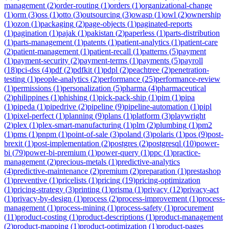
management
(
2
)
order-routing
(
1
)
orders
(
1
)
organizational-change
(
1
)
orm
(
3
)
oss
(
1
)
otto
(
3
)
outsourcing
(
3
)
owasp
(
1
)
owl
(
2
)
ownership
(
1
)
ozon
(
1
)
packaging
(
2
)
page-objects
(
1
)
paginated-reports
(
1
)
pagination
(
1
)
pajak
(
1
)
pakistan
(
2
)
paperless
(
1
)
parts-distribution
(
1
)
parts-management
(
1
)
patents
(
1
)
patient-analytics
(
1
)
patient-care
(
2
)
patient-management
(
1
)
patient-recall
(
1
)
patterns
(
5
)
payment
(
1
)
payment-security
(
2
)
payment-terms
(
1
)
payments
(
5
)
payroll
(
18
)
pci-dss
(
4
)
pdf
(
2
)
pdfkit
(
1
)
pdpl
(
2
)
peachtree
(
2
)
penetration-
testing
(
1
)
people-analytics
(
2
)
performance
(
25
)
performance-review
(
1
)
permissions
(
1
)
personalization
(
5
)
pharma
(
4
)
pharmaceutical
(
2
)
philippines
(
1
)
phishing
(
1
)
pick-pack-ship
(
1
)
pim
(
1
)
pipa
(
1
)
pipeda
(
1
)
pipedrive
(
2
)
pipeline
(
9
)
pipeline-automation
(
1
)
pipl
(
1
)
pixel-perfect
(
1
)
planning
(
9
)
plans
(
1
)
platform
(
3
)
playwright
(
2
)
plex
(
1
)
plex-smart-manufacturing
(
1
)
plm
(
2
)
plumbing
(
1
)
pm2
(
1
)
pms
(
1
)
pnpm
(
1
)
point-of-sale
(
3
)
poland
(
3
)
polaris
(
1
)
pos
(
9
)
post-
brexit
(
1
)
post-implementation
(
2
)
postgres
(
2
)
postgresql
(
10
)
power-
bi
(
79
)
power-bi-premium
(
1
)
power-query
(
1
)
ppc
(
1
)
practice-
management
(
2
)
precious-metals
(
1
)
predictive-analytics
(
4
)
predictive-maintenance
(
2
)
premium
(
2
)
preparation
(
1
)
prestashop
(
1
)
preventive
(
1
)
pricelists
(
1
)
pricing
(
19
)
pricing-optimization
(
1
)
pricing-strategy
(
3
)
printing
(
1
)
prisma
(
1
)
privacy
(
12
)
privacy-act
(
1
)
privacy-by-design
(
1
)
process
(
2
)
process-improvement
(
1
)
process-
management
(
1
)
process-mining
(
1
)
process-safety
(
1
)
procurement
(
11
)
product-costing
(
1
)
product-descriptions
(
1
)
product-management
(
2
)
product-mapping
(
1
)
product-optimization
(
1
)
product-pages