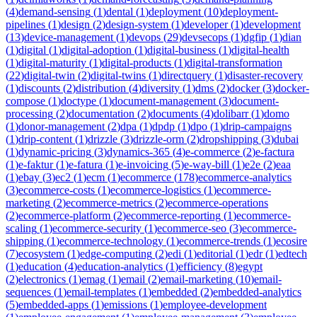
(
4
)
demand-sensing
(
1
)
dental
(
1
)
deployment
(
10
)
deployment-
pipelines
(
1
)
design
(
2
)
design-system
(
1
)
developer
(
1
)
development
(
13
)
device-management
(
1
)
devops
(
29
)
devsecops
(
1
)
dgfip
(
1
)
dian
(
1
)
digital
(
1
)
digital-adoption
(
1
)
digital-business
(
1
)
digital-health
(
1
)
digital-maturity
(
1
)
digital-products
(
1
)
digital-transformation
(
22
)
digital-twin
(
2
)
digital-twins
(
1
)
directquery
(
1
)
disaster-recovery
(
1
)
discounts
(
2
)
distribution
(
4
)
diversity
(
1
)
dms
(
2
)
docker
(
3
)
docker-
compose
(
1
)
doctype
(
1
)
document-management
(
3
)
document-
processing
(
2
)
documentation
(
2
)
documents
(
4
)
dolibarr
(
1
)
domo
(
1
)
donor-management
(
2
)
dpa
(
1
)
dpdp
(
1
)
dpo
(
1
)
drip-campaigns
(
1
)
drip-content
(
1
)
drizzle
(
3
)
drizzle-orm
(
2
)
dropshipping
(
3
)
dubai
(
1
)
dynamic-pricing
(
3
)
dynamics-365
(
4
)
e-commerce
(
2
)
e-factura
(
1
)
e-faktur
(
1
)
e-fatura
(
1
)
e-invoicing
(
5
)
e-way-bill
(
1
)
e2e
(
2
)
eaa
(
1
)
ebay
(
3
)
ec2
(
1
)
ecm
(
1
)
ecommerce
(
178
)
ecommerce-analytics
(
3
)
ecommerce-costs
(
1
)
ecommerce-logistics
(
1
)
ecommerce-
marketing
(
2
)
ecommerce-metrics
(
2
)
ecommerce-operations
(
2
)
ecommerce-platform
(
2
)
ecommerce-reporting
(
1
)
ecommerce-
scaling
(
1
)
ecommerce-security
(
1
)
ecommerce-seo
(
3
)
ecommerce-
shipping
(
1
)
ecommerce-technology
(
1
)
ecommerce-trends
(
1
)
ecosire
(
7
)
ecosystem
(
1
)
edge-computing
(
2
)
edi
(
1
)
editorial
(
1
)
edr
(
1
)
edtech
(
1
)
education
(
4
)
education-analytics
(
1
)
efficiency
(
8
)
egypt
(
2
)
electronics
(
1
)
emag
(
1
)
email
(
2
)
email-marketing
(
10
)
email-
sequences
(
1
)
email-templates
(
1
)
embedded
(
2
)
embedded-analytics
(
5
)
embedded-apps
(
1
)
emissions
(
1
)
employee-development