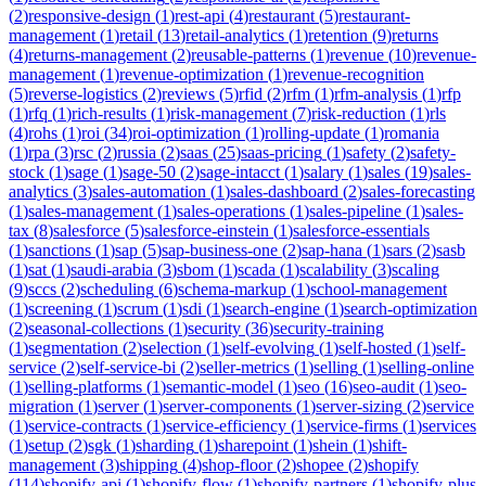
(
2
)
responsive-design
(
1
)
rest-api
(
4
)
restaurant
(
5
)
restaurant-
management
(
1
)
retail
(
13
)
retail-analytics
(
1
)
retention
(
9
)
returns
(
4
)
returns-management
(
2
)
reusable-patterns
(
1
)
revenue
(
10
)
revenue-
management
(
1
)
revenue-optimization
(
1
)
revenue-recognition
(
5
)
reverse-logistics
(
2
)
reviews
(
5
)
rfid
(
2
)
rfm
(
1
)
rfm-analysis
(
1
)
rfp
(
1
)
rfq
(
1
)
rich-results
(
1
)
risk-management
(
7
)
risk-reduction
(
1
)
rls
(
4
)
rohs
(
1
)
roi
(
34
)
roi-optimization
(
1
)
rolling-update
(
1
)
romania
(
1
)
rpa
(
3
)
rsc
(
2
)
russia
(
2
)
saas
(
25
)
saas-pricing
(
1
)
safety
(
2
)
safety-
stock
(
1
)
sage
(
1
)
sage-50
(
2
)
sage-intacct
(
1
)
salary
(
1
)
sales
(
19
)
sales-
analytics
(
3
)
sales-automation
(
1
)
sales-dashboard
(
2
)
sales-forecasting
(
1
)
sales-management
(
1
)
sales-operations
(
1
)
sales-pipeline
(
1
)
sales-
tax
(
8
)
salesforce
(
5
)
salesforce-einstein
(
1
)
salesforce-essentials
(
1
)
sanctions
(
1
)
sap
(
5
)
sap-business-one
(
2
)
sap-hana
(
1
)
sars
(
2
)
sasb
(
1
)
sat
(
1
)
saudi-arabia
(
3
)
sbom
(
1
)
scada
(
1
)
scalability
(
3
)
scaling
(
9
)
sccs
(
2
)
scheduling
(
6
)
schema-markup
(
1
)
school-management
(
1
)
screening
(
1
)
scrum
(
1
)
sdi
(
1
)
search-engine
(
1
)
search-optimization
(
2
)
seasonal-collections
(
1
)
security
(
36
)
security-training
(
1
)
segmentation
(
2
)
selection
(
1
)
self-evolving
(
1
)
self-hosted
(
1
)
self-
service
(
2
)
self-service-bi
(
2
)
seller-metrics
(
1
)
selling
(
1
)
selling-online
(
1
)
selling-platforms
(
1
)
semantic-model
(
1
)
seo
(
16
)
seo-audit
(
1
)
seo-
migration
(
1
)
server
(
1
)
server-components
(
1
)
server-sizing
(
2
)
service
(
1
)
service-contracts
(
1
)
service-efficiency
(
1
)
service-firms
(
1
)
services
(
1
)
setup
(
2
)
sgk
(
1
)
sharding
(
1
)
sharepoint
(
1
)
shein
(
1
)
shift-
management
(
3
)
shipping
(
4
)
shop-floor
(
2
)
shopee
(
2
)
shopify
(
114
)
shopify-api
(
1
)
shopify-flow
(
1
)
shopify-partners
(
1
)
shopify-plus