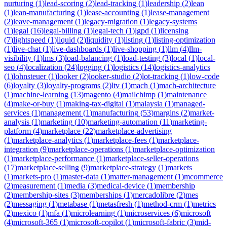
nurturing
(
1
)
lead-scoring
(
2
)
lead-tracking
(
1
)
leadership
(
2
)
lean
(
1
)
lean-manufacturing
(
1
)
lease-accounting
(
1
)
lease-management
(
2
)
leave-management
(
1
)
legacy-migration
(
1
)
legacy-systems
(
1
)
legal
(
16
)
legal-billing
(
1
)
legal-tech
(
1
)
lgpd
(
1
)
licensing
(
7
)
lightspeed
(
1
)
liquid
(
2
)
liquidity
(
1
)
listing
(
1
)
listing-optimization
(
1
)
live-chat
(
1
)
live-dashboards
(
1
)
live-shopping
(
1
)
llm
(
4
)
llm-
visibility
(
1
)
lms
(
3
)
load-balancing
(
1
)
load-testing
(
3
)
local
(
1
)
local-
seo
(
4
)
localization
(
24
)
logging
(
1
)
logistics
(
14
)
logistics-analytics
(
1
)
lohnsteuer
(
1
)
looker
(
2
)
looker-studio
(
2
)
lot-tracking
(
1
)
low-code
(
6
)
loyalty
(
3
)
loyalty-programs
(
2
)
ltv
(
1
)
mach
(
1
)
mach-architecture
(
1
)
machine-learning
(
13
)
magento
(
4
)
mailchimp
(
1
)
maintenance
(
4
)
make-or-buy
(
1
)
making-tax-digital
(
1
)
malaysia
(
1
)
managed-
services
(
1
)
management
(
1
)
manufacturing
(
53
)
margins
(
2
)
market-
analysis
(
1
)
marketing
(
10
)
marketing-automation
(
11
)
marketing-
platform
(
4
)
marketplace
(
22
)
marketplace-advertising
(
1
)
marketplace-analytics
(
1
)
marketplace-fees
(
1
)
marketplace-
integration
(
9
)
marketplace-operations
(
1
)
marketplace-optimization
(
1
)
marketplace-performance
(
1
)
marketplace-seller-operations
(
17
)
marketplace-selling
(
9
)
marketplace-strategy
(
1
)
markets
(
1
)
markets-pro
(
1
)
master-data
(
1
)
matter-management
(
1
)
mcommerce
(
2
)
measurement
(
1
)
media
(
3
)
medical-device
(
1
)
membership
(
2
)
membership-sites
(
3
)
memberships
(
1
)
mercadolibre
(
2
)
mes
(
2
)
messaging
(
1
)
metabase
(
1
)
metasfresh
(
1
)
method-crm
(
1
)
metrics
(
2
)
mexico
(
1
)
mfa
(
1
)
microlearning
(
1
)
microservices
(
6
)
microsoft
(
4
)
microsoft-365
(
1
)
microsoft-copilot
(
1
)
microsoft-fabric
(
3
)
mid-