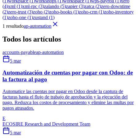
(
1
)
workplace
(
1
)
workshops
(
1
)
workspace
(
1
)
wps-payroll
(
1
)
xero
(
4
)
xml
(
1
)
xml-rpc
(
3
)
zalando
(
5
)
zapier
(
3
)
zatca
(
2
)
zero-downtime
(
2
)
zero-trust
(
3
)
zoho
(
2
)
zoho-books
(
1
)
zoho-crm
(
1
)
zoho-inventory
(
1
)
zoho-one
(
1
)
zustand
(
1
)
1 resultado
ap-automation
Todos los artículos
accounts-payable
ap-automation
5 mar
Automatización de cuentas por pagar con Odoo: de
la factura al pago
Automatice las cuentas por pagar en Odoo desde la captura de
facturas hasta el flujo de trabajo de aprobación y la ejecución del
pago. Reduzca los costos de procesamiento y elimine las multas por
pagos atrasados.
E
ECOSIRE Research and Development Team
5 mar