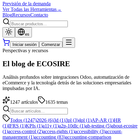
Previsión de la demanda
Ver Todas las Herramientas
→
Blog
Recursos
Contacto
es
Iniciar sesión
Comenzar
Perspectivas y recursos
El blog de ECOSIRE
Análisis profundos sobre integraciones Odoo, automatización de
eCommerce y la tecnología detrás de las soluciones empresariales
impulsadas por IA.
1247
artículos
1635
temas
Todos (1247)
2026
(
6
)
3d
(
1
)
3pl
(
3
)
4pl
(
1
)
AP-AR
(
1
)
HR
(
1
)
IFRS
(
1
)
KPIs
(
1
)
a11y
(
1
)
a2p-10dlc
(
1
)
ab-testing
(
5
)
about-ecosire
(
1
)
access-control
(
2
)
access-rights
(
1
)
accessibility
(
3
)
account-
management
(
1
)
accounting
(
83
)
accounting-comparison