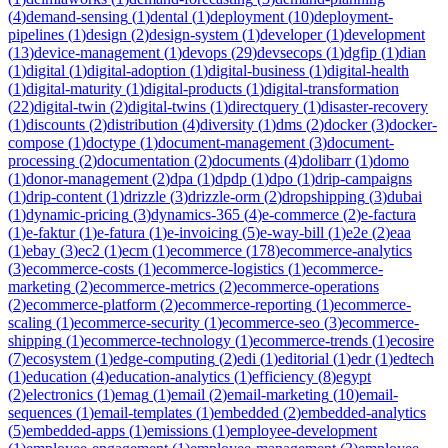
(
4
)
demand-sensing
(
1
)
dental
(
1
)
deployment
(
10
)
deployment-
pipelines
(
1
)
design
(
2
)
design-system
(
1
)
developer
(
1
)
development
(
13
)
device-management
(
1
)
devops
(
29
)
devsecops
(
1
)
dgfip
(
1
)
dian
(
1
)
digital
(
1
)
digital-adoption
(
1
)
digital-business
(
1
)
digital-health
(
1
)
digital-maturity
(
1
)
digital-products
(
1
)
digital-transformation
(
22
)
digital-twin
(
2
)
digital-twins
(
1
)
directquery
(
1
)
disaster-recovery
(
1
)
discounts
(
2
)
distribution
(
4
)
diversity
(
1
)
dms
(
2
)
docker
(
3
)
docker-
compose
(
1
)
doctype
(
1
)
document-management
(
3
)
document-
processing
(
2
)
documentation
(
2
)
documents
(
4
)
dolibarr
(
1
)
domo
(
1
)
donor-management
(
2
)
dpa
(
1
)
dpdp
(
1
)
dpo
(
1
)
drip-campaigns
(
1
)
drip-content
(
1
)
drizzle
(
3
)
drizzle-orm
(
2
)
dropshipping
(
3
)
dubai
(
1
)
dynamic-pricing
(
3
)
dynamics-365
(
4
)
e-commerce
(
2
)
e-factura
(
1
)
e-faktur
(
1
)
e-fatura
(
1
)
e-invoicing
(
5
)
e-way-bill
(
1
)
e2e
(
2
)
eaa
(
1
)
ebay
(
3
)
ec2
(
1
)
ecm
(
1
)
ecommerce
(
178
)
ecommerce-analytics
(
3
)
ecommerce-costs
(
1
)
ecommerce-logistics
(
1
)
ecommerce-
marketing
(
2
)
ecommerce-metrics
(
2
)
ecommerce-operations
(
2
)
ecommerce-platform
(
2
)
ecommerce-reporting
(
1
)
ecommerce-
scaling
(
1
)
ecommerce-security
(
1
)
ecommerce-seo
(
3
)
ecommerce-
shipping
(
1
)
ecommerce-technology
(
1
)
ecommerce-trends
(
1
)
ecosire
(
7
)
ecosystem
(
1
)
edge-computing
(
2
)
edi
(
1
)
editorial
(
1
)
edr
(
1
)
edtech
(
1
)
education
(
4
)
education-analytics
(
1
)
efficiency
(
8
)
egypt
(
2
)
electronics
(
1
)
emag
(
1
)
email
(
2
)
email-marketing
(
10
)
email-
sequences
(
1
)
email-templates
(
1
)
embedded
(
2
)
embedded-analytics
(
5
)
embedded-apps
(
1
)
emissions
(
1
)
employee-development