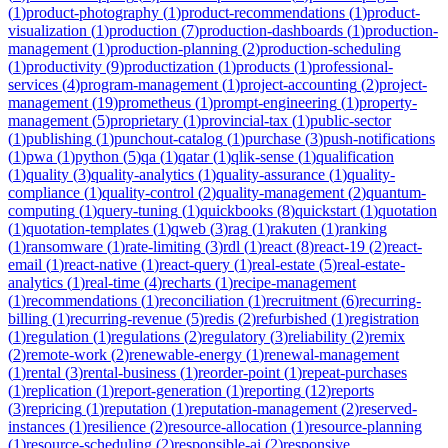
(
1
)
product-photography
(
1
)
product-recommendations
(
1
)
product-
visualization
(
1
)
production
(
7
)
production-dashboards
(
1
)
production-
management
(
1
)
production-planning
(
2
)
production-scheduling
(
1
)
productivity
(
9
)
productization
(
1
)
products
(
1
)
professional-
services
(
4
)
program-management
(
1
)
project-accounting
(
2
)
project-
management
(
19
)
prometheus
(
1
)
prompt-engineering
(
1
)
property-
management
(
5
)
proprietary
(
1
)
provincial-tax
(
1
)
public-sector
(
1
)
publishing
(
1
)
punchout-catalog
(
1
)
purchase
(
3
)
push-notifications
(
1
)
pwa
(
1
)
python
(
5
)
qa
(
1
)
qatar
(
1
)
qlik-sense
(
1
)
qualification
(
1
)
quality
(
3
)
quality-analytics
(
1
)
quality-assurance
(
1
)
quality-
compliance
(
1
)
quality-control
(
2
)
quality-management
(
2
)
quantum-
computing
(
1
)
query-tuning
(
1
)
quickbooks
(
8
)
quickstart
(
1
)
quotation
(
1
)
quotation-templates
(
1
)
qweb
(
3
)
rag
(
1
)
rakuten
(
1
)
ranking
(
1
)
ransomware
(
1
)
rate-limiting
(
3
)
rdl
(
1
)
react
(
8
)
react-19
(
2
)
react-
email
(
1
)
react-native
(
1
)
react-query
(
1
)
real-estate
(
5
)
real-estate-
analytics
(
1
)
real-time
(
4
)
recharts
(
1
)
recipe-management
(
1
)
recommendations
(
1
)
reconciliation
(
1
)
recruitment
(
6
)
recurring-
billing
(
1
)
recurring-revenue
(
5
)
redis
(
2
)
refurbished
(
1
)
registration
(
1
)
regulation
(
1
)
regulations
(
2
)
regulatory
(
3
)
reliability
(
2
)
remix
(
2
)
remote-work
(
2
)
renewable-energy
(
1
)
renewal-management
(
1
)
rental
(
3
)
rental-business
(
1
)
reorder-point
(
1
)
repeat-purchases
(
1
)
replication
(
1
)
report-generation
(
1
)
reporting
(
12
)
reports
(
3
)
repricing
(
1
)
reputation
(
1
)
reputation-management
(
2
)
reserved-
instances
(
1
)
resilience
(
2
)
resource-allocation
(
1
)
resource-planning
(
1
)
resource-scheduling
(
2
)
responsible-ai
(
2
)
responsive