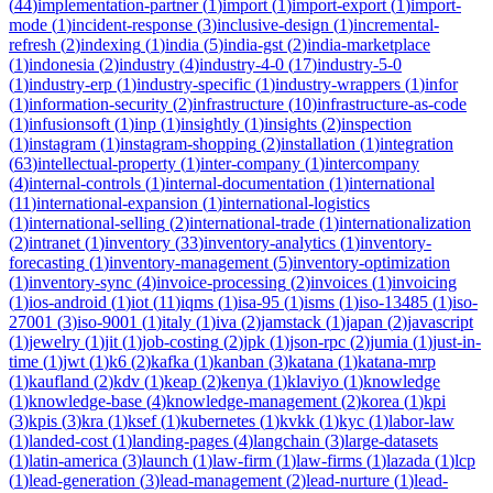
(
44
)
implementation-partner
(
1
)
import
(
1
)
import-export
(
1
)
import-
mode
(
1
)
incident-response
(
3
)
inclusive-design
(
1
)
incremental-
refresh
(
2
)
indexing
(
1
)
india
(
5
)
india-gst
(
2
)
india-marketplace
(
1
)
indonesia
(
2
)
industry
(
4
)
industry-4-0
(
17
)
industry-5-0
(
1
)
industry-erp
(
1
)
industry-specific
(
1
)
industry-wrappers
(
1
)
infor
(
1
)
information-security
(
2
)
infrastructure
(
10
)
infrastructure-as-code
(
1
)
infusionsoft
(
1
)
inp
(
1
)
insightly
(
1
)
insights
(
2
)
inspection
(
1
)
instagram
(
1
)
instagram-shopping
(
2
)
installation
(
1
)
integration
(
63
)
intellectual-property
(
1
)
inter-company
(
1
)
intercompany
(
4
)
internal-controls
(
1
)
internal-documentation
(
1
)
international
(
11
)
international-expansion
(
1
)
international-logistics
(
1
)
international-selling
(
2
)
international-trade
(
1
)
internationalization
(
2
)
intranet
(
1
)
inventory
(
33
)
inventory-analytics
(
1
)
inventory-
forecasting
(
1
)
inventory-management
(
5
)
inventory-optimization
(
1
)
inventory-sync
(
4
)
invoice-processing
(
2
)
invoices
(
1
)
invoicing
(
1
)
ios-android
(
1
)
iot
(
11
)
iqms
(
1
)
isa-95
(
1
)
isms
(
1
)
iso-13485
(
1
)
iso-
27001
(
3
)
iso-9001
(
1
)
italy
(
1
)
iva
(
2
)
jamstack
(
1
)
japan
(
2
)
javascript
(
1
)
jewelry
(
1
)
jit
(
1
)
job-costing
(
2
)
jpk
(
1
)
json-rpc
(
2
)
jumia
(
1
)
just-in-
time
(
1
)
jwt
(
1
)
k6
(
2
)
kafka
(
1
)
kanban
(
3
)
katana
(
1
)
katana-mrp
(
1
)
kaufland
(
2
)
kdv
(
1
)
keap
(
2
)
kenya
(
1
)
klaviyo
(
1
)
knowledge
(
1
)
knowledge-base
(
4
)
knowledge-management
(
2
)
korea
(
1
)
kpi
(
3
)
kpis
(
3
)
kra
(
1
)
ksef
(
1
)
kubernetes
(
1
)
kvkk
(
1
)
kyc
(
1
)
labor-law
(
1
)
landed-cost
(
1
)
landing-pages
(
4
)
langchain
(
3
)
large-datasets
(
1
)
latin-america
(
3
)
launch
(
1
)
law-firm
(
1
)
law-firms
(
1
)
lazada
(
1
)
lcp
(
1
)
lead-generation
(
3
)
lead-management
(
2
)
lead-nurture
(
1
)
lead-