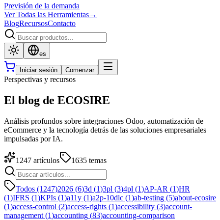
Previsión de la demanda
Ver Todas las Herramientas
→
Blog
Recursos
Contacto
es
Iniciar sesión
Comenzar
Perspectivas y recursos
El blog de ECOSIRE
Análisis profundos sobre integraciones Odoo, automatización de
eCommerce y la tecnología detrás de las soluciones empresariales
impulsadas por IA.
1247
artículos
1635
temas
Todos (1247)
2026
(
6
)
3d
(
1
)
3pl
(
3
)
4pl
(
1
)
AP-AR
(
1
)
HR
(
1
)
IFRS
(
1
)
KPIs
(
1
)
a11y
(
1
)
a2p-10dlc
(
1
)
ab-testing
(
5
)
about-ecosire
(
1
)
access-control
(
2
)
access-rights
(
1
)
accessibility
(
3
)
account-
management
(
1
)
accounting
(
83
)
accounting-comparison