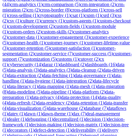
(
44
)
crm-analytics
(
1
)
crm-comparison
(
5
)
crm-integration
(
2
)
crm-
migration
(
2
)
cro
(
2
)
cross-border
(
8
)
cross-platform
(
1
)
cross-sell
(
1
)
cross-selling
(
1
)
cryptography
(
1
)
csat
(
1
)
cspm
(
1
)
csrd
(
3
)
css
(
2
)
csv
(
1
)
culture
(
1
)
currency
(
1
)
custom-agents
(
1
)
custom-checkout
(
1
)
custom-development
(
2
)
custom-fields
(
1
)
custom-module
(
1
)
custom-orders
(
2
)
custom-skills
(
2
)
customer-analytics
(
2
)
customer-data
(
1
)
customer-engagement
(
3
)
customer-experience
(
5
)
customer-health
(
1
)
customer-journey
(
1
)
customer-lifetime-value
(
3
)
customer-retention
(
5
)
customer-satisfaction
(
1
)
customer-
segmentation
(
2
)
customer-service
(
7
)
customer-success
(
5
)
customer-
support
(
7
)
customization
(
5
)
customs
(
1
)
cutover
(
2
)
cx
(
1
)
cybersecurity
(
14
)
daraz
(
1
)
dashboard
(
2
)
dashboards
(
16
)
data
(
5
)
data-analysis
(
3
)
data-analytics
(
3
)
data-cleanup
(
2
)
data-driven
(
3
)
data-extraction
(
2
)
data-fetching
(
1
)
data-governance
(
1
)
data-
handling
(
1
)
data-hygiene
(
1
)
data-integration
(
2
)
data-lifecycle
(
1
)
data-literacy
(
1
)
data-mapping
(
1
)
data-mesh
(
1
)
data-migration
(
8
)
data-modeling
(
5
)
data-pipeline
(
1
)
data-platform
(
2
)
data-
preparation
(
1
)
data-privacy
(
4
)
data-protection
(
14
)
data-quality
(
4
)
data-refresh
(
2
)
data-residency
(
2
)
data-retention
(
1
)
data-transfer
(
4
)
data-visualization
(
5
)
data-warehouse
(
2
)
database
(
7
)
dataflows
(
1
)
datev
(
1
)
dawn
(
1
)
dawn-theme
(
1
)
dax
(
7
)
deal-management
(
1
)
dealer
(
1
)
debugging
(
1
)
decentralized
(
1
)
decision
(
1
)
decision-
framework
(
1
)
decision-making
(
1
)
decision-matrix
(
1
)
decision-tree
(
1
)
decorators
(
1
)
defect-detection
(
1
)
deliverability
(
1
)
delivery
(
1
)
delmiaworks
(
1
)
demand-forecasting
(
3
)
demand-planning