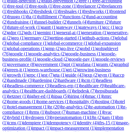
(
1
)
fraud-detection
(
2
)
fraud-prevention
(
2
)
free
(
1
)
free-accounting
(
1
)
free-tool
(
1
)
free-tools
(
1
)
free-zone
(
1
)
freelancer
(
2
)
freelancers
(
1
)
freshbooks
(
2
)
freshdesk
(
1
)
freshsales
(
1
)
freshworks
(
1
)
frontend
(
3
)
fruugo
(
1
)
fta
(
1
)
fulfillment
(
7
)
functions
(
2
)
fund-accounting
(
2
)
fundraising
(
1
)
funnel-builder
(
2
)
funnels
(
4
)
furniture
(
2
)
future
(
3
)
future-of-work
(
1
)
gantt
(
1
)
gateway
(
1
)
gateways
(
1
)
gcc
(
1
)
gcp
(
2
)
gdpr
(
12
)
gds
(
1
)
gemini
(
1
)
general-ai
(
1
)
generation
(
1
)
generative-
ai
(
2
)
geo
(
1
)
germany
(
23
)
getting-started
(
1
)
github-actions
(
3
)
global
(
3
)
global-compliance
(
1
)
global-ecommerce
(
1
)
global-expansion
(
1
)
global-operations
(
1
)
gmp
(
2
)
go-live
(
2
)
gobd
(
1
)
gohighlevel
(
76
)
google
(
1
)
google-analytics
(
2
)
google-business
(
1
)
google-
business-profile
(
1
)
google-cloud
(
2
)
google-pay
(
1
)
google-reviews
(
1
)
governance
(
8
)
government
(
3
)
gpt
(
1
)
grafana
(
1
)
grants
(
2
)
graphql
(
4
)
green-it
(
1
)
green-warehouse
(
1
)
gri
(
2
)
growing-business
(
1
)
growth
(
1
)
grpc
(
1
)
gst
(
7
)
gta
(
1
)
guide
(
43
)
gxp
(
2
)
gym
(
1
)
haccp
(
2
)
handmade
(
3
)
hardening
(
2
)
hardware
(
1
)
hcm
(
1
)
headless
(
4
)
headless-commerce
(
3
)
headless-erp
(
1
)
healthcare
(
9
)
healthcare-
analytics
(
1
)
healthcare-dashboards
(
1
)
helpdesk
(
7
)
hepsiburada
(
1
)
hetzner
(
1
)
higher-ed
(
1
)
hipaa
(
5
)
hiring
(
4
)
hmac
(
1
)
hmrc
(
2
)
home-goods
(
1
)
home-services
(
1
)
hospitality
(
5
)
hosting
(
3
)
hotel
(
1
)
hotel-management
(
1
)
hr
(
20
)
hr-analytics
(
2
)
hr-automation
(
1
)
hr-
compliance
(
1
)
hrms
(
1
)
hubspot
(
7
)
human-machine
(
1
)
hvac
(
2
)
hybrid
(
1
)
hydrogen
(
3
)
hyperautomation
(
1
)
i18n
(
2
)
iam
(
1
)
ibm
(
1
)
icms
(
1
)
idempiere
(
1
)
idempotency
(
1
)
identity
(
4
)
ifrs-15
(
1
)
image-
optimization
(
1
)
impact
(
1
)
impact-measurement
(
1
)
implementation