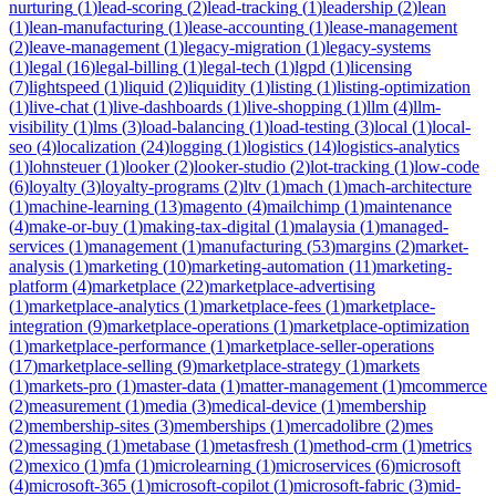
nurturing
(
1
)
lead-scoring
(
2
)
lead-tracking
(
1
)
leadership
(
2
)
lean
(
1
)
lean-manufacturing
(
1
)
lease-accounting
(
1
)
lease-management
(
2
)
leave-management
(
1
)
legacy-migration
(
1
)
legacy-systems
(
1
)
legal
(
16
)
legal-billing
(
1
)
legal-tech
(
1
)
lgpd
(
1
)
licensing
(
7
)
lightspeed
(
1
)
liquid
(
2
)
liquidity
(
1
)
listing
(
1
)
listing-optimization
(
1
)
live-chat
(
1
)
live-dashboards
(
1
)
live-shopping
(
1
)
llm
(
4
)
llm-
visibility
(
1
)
lms
(
3
)
load-balancing
(
1
)
load-testing
(
3
)
local
(
1
)
local-
seo
(
4
)
localization
(
24
)
logging
(
1
)
logistics
(
14
)
logistics-analytics
(
1
)
lohnsteuer
(
1
)
looker
(
2
)
looker-studio
(
2
)
lot-tracking
(
1
)
low-code
(
6
)
loyalty
(
3
)
loyalty-programs
(
2
)
ltv
(
1
)
mach
(
1
)
mach-architecture
(
1
)
machine-learning
(
13
)
magento
(
4
)
mailchimp
(
1
)
maintenance
(
4
)
make-or-buy
(
1
)
making-tax-digital
(
1
)
malaysia
(
1
)
managed-
services
(
1
)
management
(
1
)
manufacturing
(
53
)
margins
(
2
)
market-
analysis
(
1
)
marketing
(
10
)
marketing-automation
(
11
)
marketing-
platform
(
4
)
marketplace
(
22
)
marketplace-advertising
(
1
)
marketplace-analytics
(
1
)
marketplace-fees
(
1
)
marketplace-
integration
(
9
)
marketplace-operations
(
1
)
marketplace-optimization
(
1
)
marketplace-performance
(
1
)
marketplace-seller-operations
(
17
)
marketplace-selling
(
9
)
marketplace-strategy
(
1
)
markets
(
1
)
markets-pro
(
1
)
master-data
(
1
)
matter-management
(
1
)
mcommerce
(
2
)
measurement
(
1
)
media
(
3
)
medical-device
(
1
)
membership
(
2
)
membership-sites
(
3
)
memberships
(
1
)
mercadolibre
(
2
)
mes
(
2
)
messaging
(
1
)
metabase
(
1
)
metasfresh
(
1
)
method-crm
(
1
)
metrics
(
2
)
mexico
(
1
)
mfa
(
1
)
microlearning
(
1
)
microservices
(
6
)
microsoft
(
4
)
microsoft-365
(
1
)
microsoft-copilot
(
1
)
microsoft-fabric
(
3
)
mid-