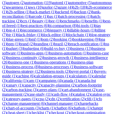
(
3
)
autogen
(
2
)
automation
(
119
)
automl
(
1
)
automotive
(
5
)
autonomous
(
2
)
awareness
(
1
)
aws
(
10
)
axelor
(
2
)
azure
(
4
)
b2b
(
18
)
b2b-ecommerce
(
1
)
b2b-selling
(
1
)
back-market
(
1
)
backend
(
6
)
backup
(
2
)
bank-
reconciliation
(
1
)
barcode
(
1
)
bas
(
1
)
batch-processing
(
1
)
batch-
tracking
(
2
)
bcrs
(
1
)
beauty
(
1
)
bee
(
1
)
benchmarks
(
1
)
benefits
(
1
)
best-
of-breed
(
1
)
best-practices
(
6
)
bi-comparison
(
8
)
bi-tools
(
1
)
bias
(
1
)
big-4
(
1
)
bigcommerce
(
3
)
bigquery
(
1
)
billable-hours
(
1
)
billing
(
7
)
bir
(
1
)
black-friday
(
1
)
block-editor
(
1
)
blockchain
(
1
)
blog-strategy
(
1
)
blue-green
(
1
)
bmf
(
1
)
bom
(
2
)
booking
(
5
)
bookkeeping
(
9
)
bpa
(
1
)
bpm
(
1
)
brand
(
2
)
branding
(
1
)
brazil
(
2
)
breach-notification
(
1
)
bss
(
1
)
budget
(
3
)
budgeting
(
6
)
build-vs-buy
(
3
)
business
(
13
)
business
software
(
1
)
business-apps
(
1
)
business-automation
(
1
)
business-case
(
2
)
business-continuity
(
2
)
business-growth
(
1
)
business-intelligence
(
26
)
business-one
(
1
)
business-operations
(
1
)
business-plan
(
1
)
business-process
(
8
)
business-processes
(
1
)
business-software
(
1
)
business-strategy
(
12
)
business-tools
(
2
)
buyer-portal
(
1
)
buyers-
guide
(
1
)
caching
(
6
)
calculation-groups
(
1
)
calculators
(
1
)
calendar
(
3
)
california
(
1
)
cam
(
1
)
campaigns
(
4
)
canada
(
1
)
canada-hst
(
1
)
canary
(
1
)
capacity
(
2
)
capacity-planning
(
2
)
carbon-footprint
(
2
)
carbon-tracking
(
3
)
career-plans
(
1
)
cart-abandonment
(
2
)
case-
management
(
2
)
case-study
(
11
)
cash-flow
(
4
)
catalog
(
2
)
catalog-sync
(
1
)
category-pages
(
1
)
ccpa
(
2
)
cdn
(
2
)
certification
(
2
)
cfdi
(
1
)
cfo
(
2
)
change-management
(
6
)
channel-manager
(
1
)
chargebacks
(
1
)
chart-of-accounts
(
3
)
charts
(
1
)
chatbot
(
6
)
chatbots
(
1
)
chatgpt
(
2
)
cheat-sheet
(
1
)
checklist
(
7
)
checkout
(
2
)
checkout-optimization