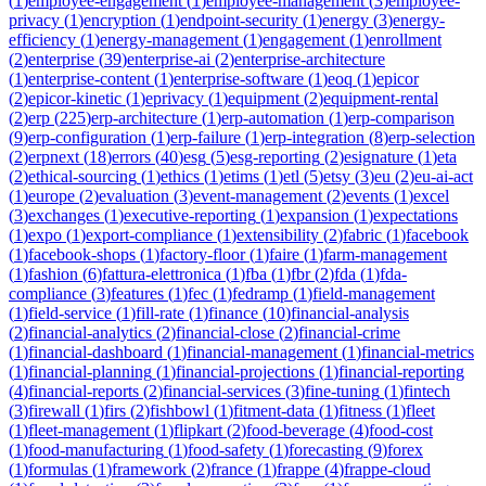
(
1
)
employee-engagement
(
1
)
employee-management
(
3
)
employee-
privacy
(
1
)
encryption
(
1
)
endpoint-security
(
1
)
energy
(
3
)
energy-
efficiency
(
1
)
energy-management
(
1
)
engagement
(
1
)
enrollment
(
2
)
enterprise
(
39
)
enterprise-ai
(
2
)
enterprise-architecture
(
1
)
enterprise-content
(
1
)
enterprise-software
(
1
)
eoq
(
1
)
epicor
(
2
)
epicor-kinetic
(
1
)
eprivacy
(
1
)
equipment
(
2
)
equipment-rental
(
2
)
erp
(
225
)
erp-architecture
(
1
)
erp-automation
(
1
)
erp-comparison
(
9
)
erp-configuration
(
1
)
erp-failure
(
1
)
erp-integration
(
8
)
erp-selection
(
2
)
erpnext
(
18
)
errors
(
40
)
esg
(
5
)
esg-reporting
(
2
)
esignature
(
1
)
eta
(
2
)
ethical-sourcing
(
1
)
ethics
(
1
)
etims
(
1
)
etl
(
5
)
etsy
(
3
)
eu
(
2
)
eu-ai-act
(
1
)
europe
(
2
)
evaluation
(
3
)
event-management
(
2
)
events
(
1
)
excel
(
3
)
exchanges
(
1
)
executive-reporting
(
1
)
expansion
(
1
)
expectations
(
1
)
expo
(
1
)
export-compliance
(
1
)
extensibility
(
2
)
fabric
(
1
)
facebook
(
1
)
facebook-shops
(
1
)
factory-floor
(
1
)
faire
(
1
)
farm-management
(
1
)
fashion
(
6
)
fattura-elettronica
(
1
)
fba
(
1
)
fbr
(
2
)
fda
(
1
)
fda-
compliance
(
3
)
features
(
1
)
fec
(
1
)
fedramp
(
1
)
field-management
(
1
)
field-service
(
1
)
fill-rate
(
1
)
finance
(
10
)
financial-analysis
(
2
)
financial-analytics
(
2
)
financial-close
(
2
)
financial-crime
(
1
)
financial-dashboard
(
1
)
financial-management
(
1
)
financial-metrics
(
1
)
financial-planning
(
1
)
financial-projections
(
1
)
financial-reporting
(
4
)
financial-reports
(
2
)
financial-services
(
3
)
fine-tuning
(
1
)
fintech
(
3
)
firewall
(
1
)
firs
(
2
)
fishbowl
(
1
)
fitment-data
(
1
)
fitness
(
1
)
fleet
(
1
)
fleet-management
(
1
)
flipkart
(
2
)
food-beverage
(
4
)
food-cost
(
1
)
food-manufacturing
(
1
)
food-safety
(
1
)
forecasting
(
9
)
forex
(
1
)
formulas
(
1
)
framework
(
2
)
france
(
1
)
frappe
(
4
)
frappe-cloud