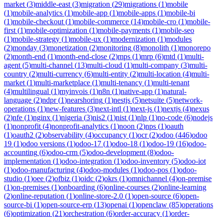
market
(
3
)
middle-east
(
3
)
migration
(
29
)
migrations
(
1
)
mobile
(
1
)
mobile-analytics
(
1
)
mobile-app
(
1
)
mobile-apps
(
1
)
mobile-bi
(
1
)
mobile-checkout
(
1
)
mobile-commerce
(
14
)
mobile-cro
(
1
)
mobile-
first
(
1
)
mobile-optimization
(
1
)
mobile-payments
(
1
)
mobile-seo
(
1
)
mobile-strategy
(
1
)
mobile-ux
(
1
)
modernization
(
1
)
modules
(
2
)
monday
(
3
)
monetization
(
2
)
monitoring
(
8
)
monolith
(
1
)
monorepo
(
2
)
month-end
(
1
)
month-end-close
(
2
)
mps
(
1
)
mrp
(
6
)
mtd
(
1
)
multi-
agent
(
5
)
multi-channel
(
13
)
multi-cloud
(
1
)
multi-company
(
3
)
multi-
country
(
2
)
multi-currency
(
6
)
multi-entity
(
2
)
multi-location
(
4
)
multi-
market
(
1
)
multi-marketplace
(
1
)
multi-tenancy
(
1
)
multi-tenant
(
4
)
multilingual
(
1
)
myinvois
(
1
)
n8n
(
1
)
native-app
(
1
)
natural-
language
(
2
)
ndpr
(
1
)
nearshoring
(
1
)
nestjs
(
5
)
netsuite
(
5
)
network-
operations
(
1
)
new-features
(
3
)
next-intl
(
1
)
next-js
(
1
)
nextjs
(
4
)
nexus
(
2
)
nfe
(
1
)
nginx
(
1
)
nigeria
(
3
)
nis2
(
1
)
nist
(
1
)
nlp
(
1
)
no-code
(
6
)
nodejs
(
1
)
nonprofit
(
4
)
nonprofit-analytics
(
1
)
noon
(
2
)
nps
(
1
)
oauth
(
1
)
oauth2
(
2
)
observability
(
4
)
occupancy
(
1
)
ocr
(
2
)
odoo
(
446
)
odoo
19
(
1
)
odoo versions
(
1
)
odoo-17
(
1
)
odoo-18
(
1
)
odoo-19
(
16
)
odoo-
accounting
(
6
)
odoo-crm
(
5
)
odoo-development
(
8
)
odoo-
implementation
(
1
)
odoo-integration
(
1
)
odoo-inventory
(
5
)
odoo-iot
(
1
)
odoo-manufacturing
(
4
)
odoo-modules
(
1
)
odoo-pos
(
1
)
odoo-
studio
(
1
)
oee
(
2
)
ofbiz
(
1
)
oidc
(
2
)
okrs
(
1
)
omnichannel
(
4
)
on-premise
(
1
)
on-premises
(
1
)
onboarding
(
6
)
online-courses
(
2
)
online-learning
(
2
)
online-reputation
(
1
)
online-store-2.0
(
1
)
open-source
(
6
)
open-
source-bi
(
1
)
open-source-erp
(
13
)
openai
(
1
)
openclaw
(
85
)
operations
(
6
)
optimization
(
21
)
orchestration
(
6
)
order-accuracy
(
1
)
order-