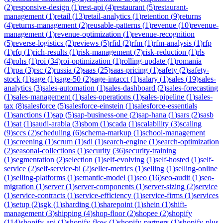
(
2
)
responsive-design
(
1
)
rest-api
(
4
)
restaurant
(
5
)
restaurant-
management
(
1
)
retail
(
13
)
retail-analytics
(
1
)
retention
(
9
)
returns
(
4
)
returns-management
(
2
)
reusable-patterns
(
1
)
revenue
(
10
)
revenue-
management
(
1
)
revenue-optimization
(
1
)
revenue-recognition
(
5
)
reverse-logistics
(
2
)
reviews
(
5
)
rfid
(
2
)
rfm
(
1
)
rfm-analysis
(
1
)
rfp
(
1
)
rfq
(
1
)
rich-results
(
1
)
risk-management
(
7
)
risk-reduction
(
1
)
rls
(
4
)
rohs
(
1
)
roi
(
34
)
roi-optimization
(
1
)
rolling-update
(
1
)
romania
(
1
)
rpa
(
3
)
rsc
(
2
)
russia
(
2
)
saas
(
25
)
saas-pricing
(
1
)
safety
(
2
)
safety-
stock
(
1
)
sage
(
1
)
sage-50
(
2
)
sage-intacct
(
1
)
salary
(
1
)
sales
(
19
)
sales-
analytics
(
3
)
sales-automation
(
1
)
sales-dashboard
(
2
)
sales-forecasting
(
1
)
sales-management
(
1
)
sales-operations
(
1
)
sales-pipeline
(
1
)
sales-
tax
(
8
)
salesforce
(
5
)
salesforce-einstein
(
1
)
salesforce-essentials
(
1
)
sanctions
(
1
)
sap
(
5
)
sap-business-one
(
2
)
sap-hana
(
1
)
sars
(
2
)
sasb
(
1
)
sat
(
1
)
saudi-arabia
(
3
)
sbom
(
1
)
scada
(
1
)
scalability
(
3
)
scaling
(
9
)
sccs
(
2
)
scheduling
(
6
)
schema-markup
(
1
)
school-management
(
1
)
screening
(
1
)
scrum
(
1
)
sdi
(
1
)
search-engine
(
1
)
search-optimization
(
2
)
seasonal-collections
(
1
)
security
(
36
)
security-training
(
1
)
segmentation
(
2
)
selection
(
1
)
self-evolving
(
1
)
self-hosted
(
1
)
self-
service
(
2
)
self-service-bi
(
2
)
seller-metrics
(
1
)
selling
(
1
)
selling-online
(
1
)
selling-platforms
(
1
)
semantic-model
(
1
)
seo
(
16
)
seo-audit
(
1
)
seo-
migration
(
1
)
server
(
1
)
server-components
(
1
)
server-sizing
(
2
)
service
(
1
)
service-contracts
(
1
)
service-efficiency
(
1
)
service-firms
(
1
)
services
(
1
)
setup
(
2
)
sgk
(
1
)
sharding
(
1
)
sharepoint
(
1
)
shein
(
1
)
shift-
management
(
3
)
shipping
(
4
)
shop-floor
(
2
)
shopee
(
2
)
shopify
(
114
)
shopify-api
(
1
)
shopify-flow
(
1
)
shopify-partners
(
1
)
shopify-plus