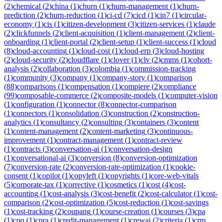
(
2
)
chemical
(
2
)
china
(
1
)
churn
(
1
)
churn-management
(
1
)
churn-
prediction
(
2
)
churn-reduction
(
1
)
ci-cd
(
7
)
cicd
(
1
)
cin7
(
1
)
circular-
economy
(
1
)
cis
(
1
)
citizen-development
(
3
)
citizen-services
(
1
)
claude
(
2
)
clickfunnels
(
2
)
client-acquisition
(
1
)
client-management
(
2
)
client-
onboarding
(
1
)
client-portal
(
2
)
client-setup
(
1
)
client-success
(
1
)
cloud
(
8
)
cloud-accounting
(
1
)
cloud-cost
(
1
)
cloud-erp
(
3
)
cloud-hosting
(
2
)
cloud-security
(
2
)
cloudflare
(
1
)
clover
(
1
)
clv
(
2
)
cmms
(
1
)
cohort-
analysis
(
2
)
collaboration
(
3
)
colombia
(
1
)
commission-tracking
(
1
)
community
(
3
)
company
(
1
)
company-story
(
1
)
comparison
(
88
)
comparisons
(
1
)
compensation
(
1
)
compiere
(
2
)
compliance
(
99
)
composable-commerce
(
2
)
composite-models
(
1
)
computer-vision
(
1
)
configuration
(
1
)
connector
(
8
)
connector-comparison
(
1
)
connectors
(
1
)
consolidation
(
3
)
construction
(
2
)
construction-
analytics
(
1
)
consultancy
(
2
)
consulting
(
3
)
containers
(
3
)
content
(
1
)
content-management
(
2
)
content-marketing
(
3
)
continuous-
improvement
(
1
)
contract-management
(
1
)
contract-review
(
1
)
contracts
(
3
)
conversation-ai
(
1
)
conversation-design
(
1
)
conversational-ai
(
3
)
conversion
(
8
)
conversion-optimization
(
7
)
conversion-rate
(
2
)
conversion-rate-optimization
(
1
)
cookie-
consent
(
1
)
copilot
(
1
)
copyleft
(
1
)
copyrights
(
1
)
core-web-vitals
(
5
)
corporate-tax
(
1
)
corrective
(
1
)
cosmetics
(
1
)
cost
(
4
)
cost-
accounting
(
1
)
cost-analysis
(
3
)
cost-benefit
(
2
)
cost-calculator
(
1
)
cost-
comparison
(
2
)
cost-optimization
(
5
)
cost-reduction
(
1
)
cost-savings
(
1
)
cost-tracking
(
2
)
coupang
(
1
)
course-creation
(
1
)
courses
(
3
)
cpa
(
1
)
cpq
(
1
)
cpra
(
1
)
credit-management
(
1
)
crewai
(
2
)
criteria
(
1
)
crm