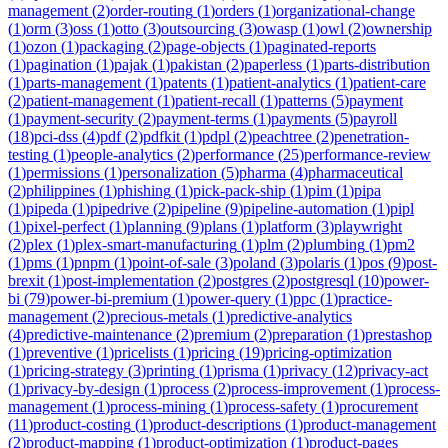
management
(
2
)
order-routing
(
1
)
orders
(
1
)
organizational-change
(
1
)
orm
(
3
)
oss
(
1
)
otto
(
3
)
outsourcing
(
3
)
owasp
(
1
)
owl
(
2
)
ownership
(
1
)
ozon
(
1
)
packaging
(
2
)
page-objects
(
1
)
paginated-reports
(
1
)
pagination
(
1
)
pajak
(
1
)
pakistan
(
2
)
paperless
(
1
)
parts-distribution
(
1
)
parts-management
(
1
)
patents
(
1
)
patient-analytics
(
1
)
patient-care
(
2
)
patient-management
(
1
)
patient-recall
(
1
)
patterns
(
5
)
payment
(
1
)
payment-security
(
2
)
payment-terms
(
1
)
payments
(
5
)
payroll
(
18
)
pci-dss
(
4
)
pdf
(
2
)
pdfkit
(
1
)
pdpl
(
2
)
peachtree
(
2
)
penetration-
testing
(
1
)
people-analytics
(
2
)
performance
(
25
)
performance-review
(
1
)
permissions
(
1
)
personalization
(
5
)
pharma
(
4
)
pharmaceutical
(
2
)
philippines
(
1
)
phishing
(
1
)
pick-pack-ship
(
1
)
pim
(
1
)
pipa
(
1
)
pipeda
(
1
)
pipedrive
(
2
)
pipeline
(
9
)
pipeline-automation
(
1
)
pipl
(
1
)
pixel-perfect
(
1
)
planning
(
9
)
plans
(
1
)
platform
(
3
)
playwright
(
2
)
plex
(
1
)
plex-smart-manufacturing
(
1
)
plm
(
2
)
plumbing
(
1
)
pm2
(
1
)
pms
(
1
)
pnpm
(
1
)
point-of-sale
(
3
)
poland
(
3
)
polaris
(
1
)
pos
(
9
)
post-
brexit
(
1
)
post-implementation
(
2
)
postgres
(
2
)
postgresql
(
10
)
power-
bi
(
79
)
power-bi-premium
(
1
)
power-query
(
1
)
ppc
(
1
)
practice-
management
(
2
)
precious-metals
(
1
)
predictive-analytics
(
4
)
predictive-maintenance
(
2
)
premium
(
2
)
preparation
(
1
)
prestashop
(
1
)
preventive
(
1
)
pricelists
(
1
)
pricing
(
19
)
pricing-optimization
(
1
)
pricing-strategy
(
3
)
printing
(
1
)
prisma
(
1
)
privacy
(
12
)
privacy-act
(
1
)
privacy-by-design
(
1
)
process
(
2
)
process-improvement
(
1
)
process-
management
(
1
)
process-mining
(
1
)
process-safety
(
1
)
procurement
(
11
)
product-costing
(
1
)
product-descriptions
(
1
)
product-management
(
2
)
product-mapping
(
1
)
product-optimization
(
1
)
product-pages