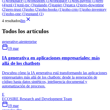
(
1
)
workplace
(
1
)
workshops
(
1
)
workspace
(
1
)
wps-payroll
(
1
)
xero
(
4
)
xml
(
1
)
xml-rpc
(
3
)
zalando
(
5
)
zapier
(
3
)
zatca
(
2
)
zero-downtime
(
2
)
zero-trust
(
3
)
zoho
(
2
)
zoho-books
(
1
)
zoho-crm
(
1
)
zoho-inventory
(
1
)
zoho-one
(
1
)
zustand
(
1
)
4 resultados
llm
Todos los artículos
generative-ai
enterprise
19 mar
IA generativa en aplicaciones empresariales: más
allá de los chatbots
Descubra cómo la IA generativa está transformando las aplicaciones
empresariales más allá de los chatbots: desde la generación de
código hasta datos sintéticos, inteligencia documental y
automatización de procesos.
E
ECOSIRE Research and Development Team
19 mar