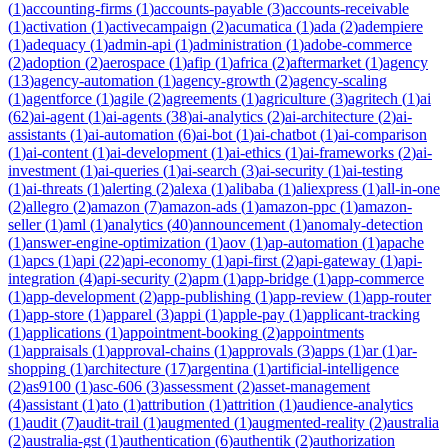
(
1
)
accounting-firms
(
1
)
accounts-payable
(
3
)
accounts-receivable
(
1
)
activation
(
1
)
activecampaign
(
2
)
acumatica
(
1
)
ada
(
2
)
adempiere
(
1
)
adequacy
(
1
)
admin-api
(
1
)
administration
(
1
)
adobe-commerce
(
2
)
adoption
(
2
)
aerospace
(
1
)
afip
(
1
)
africa
(
2
)
aftermarket
(
1
)
agency
(
13
)
agency-automation
(
1
)
agency-growth
(
2
)
agency-scaling
(
1
)
agentforce
(
1
)
agile
(
2
)
agreements
(
1
)
agriculture
(
3
)
agritech
(
1
)
ai
(
62
)
ai-agent
(
1
)
ai-agents
(
38
)
ai-analytics
(
2
)
ai-architecture
(
2
)
ai-
assistants
(
1
)
ai-automation
(
6
)
ai-bot
(
1
)
ai-chatbot
(
1
)
ai-comparison
(
1
)
ai-content
(
1
)
ai-development
(
1
)
ai-ethics
(
1
)
ai-frameworks
(
2
)
ai-
investment
(
1
)
ai-queries
(
1
)
ai-search
(
3
)
ai-security
(
1
)
ai-testing
(
1
)
ai-threats
(
1
)
alerting
(
2
)
alexa
(
1
)
alibaba
(
1
)
aliexpress
(
1
)
all-in-one
(
2
)
allegro
(
2
)
amazon
(
7
)
amazon-ads
(
1
)
amazon-ppc
(
1
)
amazon-
seller
(
1
)
aml
(
1
)
analytics
(
40
)
announcement
(
1
)
anomaly-detection
(
1
)
answer-engine-optimization
(
1
)
aov
(
1
)
ap-automation
(
1
)
apache
(
1
)
apcs
(
1
)
api
(
22
)
api-economy
(
1
)
api-first
(
2
)
api-gateway
(
1
)
api-
integration
(
4
)
api-security
(
2
)
apm
(
1
)
app-bridge
(
1
)
app-commerce
(
1
)
app-development
(
2
)
app-publishing
(
1
)
app-review
(
1
)
app-router
(
1
)
app-store
(
1
)
apparel
(
3
)
appi
(
1
)
apple-pay
(
1
)
applicant-tracking
(
1
)
applications
(
1
)
appointment-booking
(
2
)
appointments
(
1
)
appraisals
(
1
)
approval-chains
(
1
)
approvals
(
3
)
apps
(
1
)
ar
(
1
)
ar-
shopping
(
1
)
architecture
(
17
)
argentina
(
1
)
artificial-intelligence
(
2
)
as9100
(
1
)
asc-606
(
3
)
assessment
(
2
)
asset-management
(
4
)
assistant
(
1
)
ato
(
1
)
attribution
(
1
)
attrition
(
1
)
audience-analytics
(
1
)
audit
(
7
)
audit-trail
(
1
)
augmented
(
1
)
augmented-reality
(
2
)
australia
(
2
)
australia-gst
(
1
)
authentication
(
6
)
authentik
(
2
)
authorization