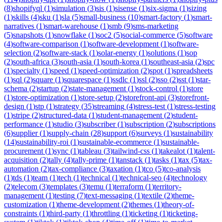
(
8
)
shopifyql
(
1
)
simulation
(
3
)
sis
(
1
)
sisense
(
1
)
six-sigma
(
1
)
sizing
(
1
)
skills
(
4
)
sku
(
1
)
sla
(
5
)
small-business
(
10
)
smart-factory
(
1
)
smart-
narratives
(
1
)
smart-warehouse
(
1
)
smb
(
9
)
sms-marketing
(
5
)
snapshots
(
1
)
snowflake
(
1
)
soc2
(
5
)
social-commerce
(
5
)
software
(
4
)
software-comparison
(
1
)
software-development
(
1
)
software-
selection
(
2
)
software-stack
(
1
)
solar-energy
(
1
)
solutions
(
1
)
sop
(
2
)
south-africa
(
3
)
south-asia
(
1
)
south-korea
(
1
)
southeast-asia
(
2
)
spc
(
1
)
specialty
(
1
)
speed
(
1
)
speed-optimization
(
2
)
spot
(
1
)
spreadsheets
(
1
)
sql
(
2
)
square
(
1
)
squarespace
(
1
)
ssdlc
(
1
)
ssl
(
2
)
sso
(
2
)
sst
(
1
)
star-
schema
(
2
)
startup
(
2
)
state-management
(
1
)
stock-control
(
1
)
store
(
1
)
store-optimization
(
1
)
store-setup
(
2
)
storefront-api
(
3
)
storefront-
design
(
1
)
stp
(
1
)
strategy
(
35
)
streaming
(
4
)
stress-test
(
1
)
stress-testing
(
1
)
stripe
(
2
)
structured-data
(
1
)
student-management
(
2
)
student-
performance
(
1
)
studio
(
3
)
subscriber
(
1
)
subscription
(
2
)
subscriptions
(
6
)
supplier
(
1
)
supply-chain
(
28
)
support
(
6
)
surveys
(
1
)
sustainability
(
14
)
sustainability-roi
(
1
)
sustainable-ecommerce
(
1
)
sustainable-
procurement
(
1
)
sync
(
1
)
tableau
(
3
)
tailwind-css
(
1
)
takealot
(
1
)
talent-
acquisition
(
2
)
tally
(
4
)
tally-prime
(
1
)
tanstack
(
1
)
tasks
(
1
)
tax
(
5
)
tax-
automation
(
2
)
tax-compliance
(
3
)
taxation
(
1
)
tco
(
5
)
tco-analysis
(
1
)
tds
(
1
)
team
(
1
)
tech
(
1
)
technical
(
1
)
technical-seo
(
4
)
technology
(
2
)
telecom
(
3
)
templates
(
3
)
temu
(
1
)
terraform
(
1
)
territory-
management
(
1
)
testing
(
7
)
text-messaging
(
1
)
textile
(
2
)
theme-
customization
(
1
)
theme-development
(
2
)
themes
(
1
)
theory-of-
constraints
(
1
)
third-party
(
1
)
throttling
(
1
)
ticketing
(
1
)
ticketing-