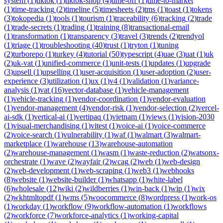
system
(
1
)
tiktok
(
1
)
tiktok-shop
(
4
)
time-off
(
1
)
time-to-market
(
1
)
time-tracking
(
2
)
timeline
(
5
)
timesheets
(
2
)
tms
(
1
)
toast
(
1
)
tokens
(
3
)
tokopedia
(
1
)
tools
(
1
)
tourism
(
1
)
traceability
(
6
)
tracking
(
2
)
trade
(
1
)
trade-secrets
(
1
)
trading
(
1
)
training
(
8
)
transactional-email
(
1
)
transformation
(
1
)
transparency
(
3
)
travel
(
3
)
trends
(
2
)
trendyol
(
1
)
triage
(
1
)
troubleshooting
(
40
)
trust
(
1
)
tryton
(
1
)
tuning
(
2
)
turborepo
(
1
)
turkey
(
4
)
tutorial
(
50
)
typescript
(
4
)
uae
(
3
)
uat
(
1
)
uk
(
2
)
uk-vat
(
1
)
unified-commerce
(
1
)
unit-tests
(
1
)
updates
(
1
)
upgrade
(
3
)
upsell
(
1
)
upselling
(
1
)
user-acquisition
(
1
)
user-adoption
(
2
)
user-
experience
(
3
)
utilization
(
1
)
ux
(
1
)
v4
(
1
)
validation
(
1
)
variance-
analysis
(
1
)
vat
(
16
)
vector-database
(
1
)
vehicle-management
(
1
)
vehicle-tracking
(
1
)
vendor-coordination
(
1
)
vendor-evaluation
(
1
)
vendor-management
(
4
)
vendor-risk
(
1
)
vendor-selection
(
2
)
vercel-
ai-sdk
(
1
)
vertical-ai
(
1
)
vertipaq
(
1
)
vietnam
(
1
)
views
(
1
)
vision-2030
(
1
)
visual-merchandising
(
1
)
vitest
(
1
)
voice-ai
(
1
)
voice-commerce
(
2
)
voice-search
(
1
)
vulnerability
(
1
)
waf
(
1
)
walmart
(
3
)
walmart-
marketplace
(
1
)
warehouse
(
13
)
warehouse-automation
(
2
)
warehouse-management
(
1
)
wasm
(
1
)
waste-reduction
(
2
)
watsonx-
orchestrate
(
1
)
wave
(
2
)
wayfair
(
2
)
wcag
(
2
)
web
(
1
)
web-design
(
2
)
web-development
(
1
)
web-scraping
(
1
)
web3
(
1
)
webhooks
(
8
)
website
(
1
)
website-builder
(
1
)
whatsapp
(
1
)
white-label
(
6
)
wholesale
(
12
)
wiki
(
2
)
wildberries
(
1
)
win-back
(
1
)
wip
(
1
)
wix
(
2
)
wkhtmltopdf
(
1
)
wms
(
5
)
woocommerce
(
8
)
wordpress
(
1
)
work-os
(
1
)
workday
(
1
)
workflow
(
9
)
workflow-automation
(
1
)
workflows
(
2
)
workforce
(
7
)
workforce-analytics
(
1
)
working-capital