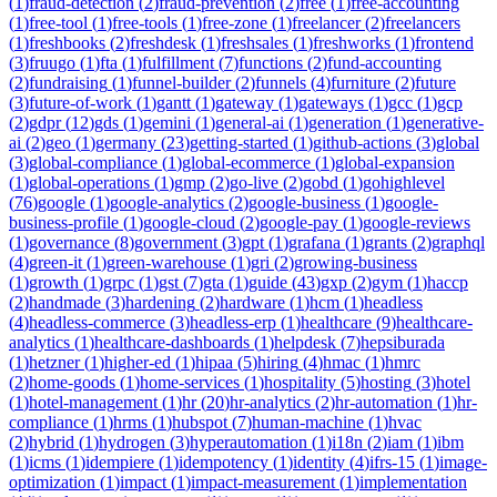
(
1
)
fraud-detection
(
2
)
fraud-prevention
(
2
)
free
(
1
)
free-accounting
(
1
)
free-tool
(
1
)
free-tools
(
1
)
free-zone
(
1
)
freelancer
(
2
)
freelancers
(
1
)
freshbooks
(
2
)
freshdesk
(
1
)
freshsales
(
1
)
freshworks
(
1
)
frontend
(
3
)
fruugo
(
1
)
fta
(
1
)
fulfillment
(
7
)
functions
(
2
)
fund-accounting
(
2
)
fundraising
(
1
)
funnel-builder
(
2
)
funnels
(
4
)
furniture
(
2
)
future
(
3
)
future-of-work
(
1
)
gantt
(
1
)
gateway
(
1
)
gateways
(
1
)
gcc
(
1
)
gcp
(
2
)
gdpr
(
12
)
gds
(
1
)
gemini
(
1
)
general-ai
(
1
)
generation
(
1
)
generative-
ai
(
2
)
geo
(
1
)
germany
(
23
)
getting-started
(
1
)
github-actions
(
3
)
global
(
3
)
global-compliance
(
1
)
global-ecommerce
(
1
)
global-expansion
(
1
)
global-operations
(
1
)
gmp
(
2
)
go-live
(
2
)
gobd
(
1
)
gohighlevel
(
76
)
google
(
1
)
google-analytics
(
2
)
google-business
(
1
)
google-
business-profile
(
1
)
google-cloud
(
2
)
google-pay
(
1
)
google-reviews
(
1
)
governance
(
8
)
government
(
3
)
gpt
(
1
)
grafana
(
1
)
grants
(
2
)
graphql
(
4
)
green-it
(
1
)
green-warehouse
(
1
)
gri
(
2
)
growing-business
(
1
)
growth
(
1
)
grpc
(
1
)
gst
(
7
)
gta
(
1
)
guide
(
43
)
gxp
(
2
)
gym
(
1
)
haccp
(
2
)
handmade
(
3
)
hardening
(
2
)
hardware
(
1
)
hcm
(
1
)
headless
(
4
)
headless-commerce
(
3
)
headless-erp
(
1
)
healthcare
(
9
)
healthcare-
analytics
(
1
)
healthcare-dashboards
(
1
)
helpdesk
(
7
)
hepsiburada
(
1
)
hetzner
(
1
)
higher-ed
(
1
)
hipaa
(
5
)
hiring
(
4
)
hmac
(
1
)
hmrc
(
2
)
home-goods
(
1
)
home-services
(
1
)
hospitality
(
5
)
hosting
(
3
)
hotel
(
1
)
hotel-management
(
1
)
hr
(
20
)
hr-analytics
(
2
)
hr-automation
(
1
)
hr-
compliance
(
1
)
hrms
(
1
)
hubspot
(
7
)
human-machine
(
1
)
hvac
(
2
)
hybrid
(
1
)
hydrogen
(
3
)
hyperautomation
(
1
)
i18n
(
2
)
iam
(
1
)
ibm
(
1
)
icms
(
1
)
idempiere
(
1
)
idempotency
(
1
)
identity
(
4
)
ifrs-15
(
1
)
image-
optimization
(
1
)
impact
(
1
)
impact-measurement
(
1
)
implementation