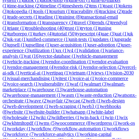
system
(
1
)
tiktok
(
1
)
tiktok-shop
(
4
)
time-off
(
1
)
time-to-market
(
1
)
time-tracking
(
2
)
timeline
(
5
)
timesheets
(
2
)
tms
(
1
)
toast
(
1
)
tokens
(
3
)
tokopedia
(
1
)
tools
(
1
)
tourism
(
1
)
traceability
(
6
)
tracking
(
2
)
trade
(
1
)
trade-secrets
(
1
)
trading
(
1
)
training
(
8
)
transactional-email
(
1
)
transformation
(
1
)
transparency
(
3
)
travel
(
3
)
trends
(
2
)
trendyol
(
1
)
triage
(
1
)
troubleshooting
(
40
)
trust
(
1
)
tryton
(
1
)
tuning
(
2
)
turborepo
(
1
)
turkey
(
4
)
tutorial
(
50
)
typescript
(
4
)
uae
(
3
)
uat
(
1
)
uk
(
2
)
uk-vat
(
1
)
unified-commerce
(
1
)
unit-tests
(
1
)
updates
(
1
)
upgrade
(
3
)
upsell
(
1
)
upselling
(
1
)
user-acquisition
(
1
)
user-adoption
(
2
)
user-
experience
(
3
)
utilization
(
1
)
ux
(
1
)
v4
(
1
)
validation
(
1
)
variance-
analysis
(
1
)
vat
(
16
)
vector-database
(
1
)
vehicle-management
(
1
)
vehicle-tracking
(
1
)
vendor-coordination
(
1
)
vendor-evaluation
(
1
)
vendor-management
(
4
)
vendor-risk
(
1
)
vendor-selection
(
2
)
vercel-
ai-sdk
(
1
)
vertical-ai
(
1
)
vertipaq
(
1
)
vietnam
(
1
)
views
(
1
)
vision-2030
(
1
)
visual-merchandising
(
1
)
vitest
(
1
)
voice-ai
(
1
)
voice-commerce
(
2
)
voice-search
(
1
)
vulnerability
(
1
)
waf
(
1
)
walmart
(
3
)
walmart-
marketplace
(
1
)
warehouse
(
13
)
warehouse-automation
(
2
)
warehouse-management
(
1
)
wasm
(
1
)
waste-reduction
(
2
)
watsonx-
orchestrate
(
1
)
wave
(
2
)
wayfair
(
2
)
wcag
(
2
)
web
(
1
)
web-design
(
2
)
web-development
(
1
)
web-scraping
(
1
)
web3
(
1
)
webhooks
(
8
)
website
(
1
)
website-builder
(
1
)
whatsapp
(
1
)
white-label
(
6
)
wholesale
(
12
)
wiki
(
2
)
wildberries
(
1
)
win-back
(
1
)
wip
(
1
)
wix
(
2
)
wkhtmltopdf
(
1
)
wms
(
5
)
woocommerce
(
8
)
wordpress
(
1
)
work-os
(
1
)
workday
(
1
)
workflow
(
9
)
workflow-automation
(
1
)
workflows
(
2
)
workforce
(
7
)
workforce-analytics
(
1
)
working-capital