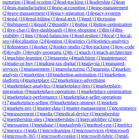
nurturing
(
1
)
lead-scoring
(
2
)
lead-tracking
(
1
)
leadership
(
2
)
lean
(
1
)
lean-manufacturing
(
1
)
lease-accounting
(
1
)
lease-management
(
2
)
leave-management
(
1
)
legacy-migration
(
1
)
legacy-systems
(
1
)
legal
(
16
)
legal-billing
(
1
)
legal-tech
(
1
)
lgpd
(
1
)
licensing
(
7
)
lightspeed
(
1
)
liquid
(
2
)
liquidity
(
1
)
listing
(
1
)
listing-optimization
(
1
)
live-chat
(
1
)
live-dashboards
(
1
)
live-shopping
(
1
)
llm
(
4
)
llm-
visibility
(
1
)
lms
(
3
)
load-balancing
(
1
)
load-testing
(
3
)
local
(
1
)
local-
seo
(
4
)
localization
(
24
)
logging
(
1
)
logistics
(
14
)
logistics-analytics
(
1
)
lohnsteuer
(
1
)
looker
(
2
)
looker-studio
(
2
)
lot-tracking
(
1
)
low-code
(
6
)
loyalty
(
3
)
loyalty-programs
(
2
)
ltv
(
1
)
mach
(
1
)
mach-architecture
(
1
)
machine-learning
(
13
)
magento
(
4
)
mailchimp
(
1
)
maintenance
(
4
)
make-or-buy
(
1
)
making-tax-digital
(
1
)
malaysia
(
1
)
managed-
services
(
1
)
management
(
1
)
manufacturing
(
53
)
margins
(
2
)
market-
analysis
(
1
)
marketing
(
10
)
marketing-automation
(
11
)
marketing-
platform
(
4
)
marketplace
(
22
)
marketplace-advertising
(
1
)
marketplace-analytics
(
1
)
marketplace-fees
(
1
)
marketplace-
integration
(
9
)
marketplace-operations
(
1
)
marketplace-optimization
(
1
)
marketplace-performance
(
1
)
marketplace-seller-operations
(
17
)
marketplace-selling
(
9
)
marketplace-strategy
(
1
)
markets
(
1
)
markets-pro
(
1
)
master-data
(
1
)
matter-management
(
1
)
mcommerce
(
2
)
measurement
(
1
)
media
(
3
)
medical-device
(
1
)
membership
(
2
)
membership-sites
(
3
)
memberships
(
1
)
mercadolibre
(
2
)
mes
(
2
)
messaging
(
1
)
metabase
(
1
)
metasfresh
(
1
)
method-crm
(
1
)
metrics
(
2
)
mexico
(
1
)
mfa
(
1
)
microlearning
(
1
)
microservices
(
6
)
microsoft
(
4
)
microsoft-365
(
1
)
microsoft-copilot
(
1
)
microsoft-fabric
(
3
)
mid-