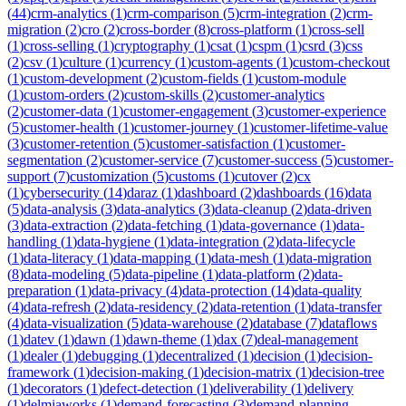
(
44
)
crm-analytics
(
1
)
crm-comparison
(
5
)
crm-integration
(
2
)
crm-
migration
(
2
)
cro
(
2
)
cross-border
(
8
)
cross-platform
(
1
)
cross-sell
(
1
)
cross-selling
(
1
)
cryptography
(
1
)
csat
(
1
)
cspm
(
1
)
csrd
(
3
)
css
(
2
)
csv
(
1
)
culture
(
1
)
currency
(
1
)
custom-agents
(
1
)
custom-checkout
(
1
)
custom-development
(
2
)
custom-fields
(
1
)
custom-module
(
1
)
custom-orders
(
2
)
custom-skills
(
2
)
customer-analytics
(
2
)
customer-data
(
1
)
customer-engagement
(
3
)
customer-experience
(
5
)
customer-health
(
1
)
customer-journey
(
1
)
customer-lifetime-value
(
3
)
customer-retention
(
5
)
customer-satisfaction
(
1
)
customer-
segmentation
(
2
)
customer-service
(
7
)
customer-success
(
5
)
customer-
support
(
7
)
customization
(
5
)
customs
(
1
)
cutover
(
2
)
cx
(
1
)
cybersecurity
(
14
)
daraz
(
1
)
dashboard
(
2
)
dashboards
(
16
)
data
(
5
)
data-analysis
(
3
)
data-analytics
(
3
)
data-cleanup
(
2
)
data-driven
(
3
)
data-extraction
(
2
)
data-fetching
(
1
)
data-governance
(
1
)
data-
handling
(
1
)
data-hygiene
(
1
)
data-integration
(
2
)
data-lifecycle
(
1
)
data-literacy
(
1
)
data-mapping
(
1
)
data-mesh
(
1
)
data-migration
(
8
)
data-modeling
(
5
)
data-pipeline
(
1
)
data-platform
(
2
)
data-
preparation
(
1
)
data-privacy
(
4
)
data-protection
(
14
)
data-quality
(
4
)
data-refresh
(
2
)
data-residency
(
2
)
data-retention
(
1
)
data-transfer
(
4
)
data-visualization
(
5
)
data-warehouse
(
2
)
database
(
7
)
dataflows
(
1
)
datev
(
1
)
dawn
(
1
)
dawn-theme
(
1
)
dax
(
7
)
deal-management
(
1
)
dealer
(
1
)
debugging
(
1
)
decentralized
(
1
)
decision
(
1
)
decision-
framework
(
1
)
decision-making
(
1
)
decision-matrix
(
1
)
decision-tree
(
1
)
decorators
(
1
)
defect-detection
(
1
)
deliverability
(
1
)
delivery
(
1
)
delmiaworks
(
1
)
demand-forecasting
(
3
)
demand-planning