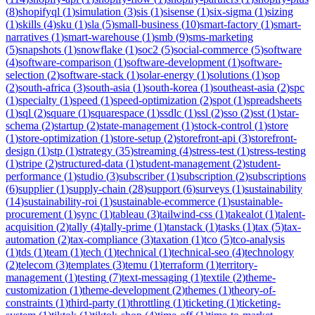
(
8
)
shopifyql
(
1
)
simulation
(
3
)
sis
(
1
)
sisense
(
1
)
six-sigma
(
1
)
sizing
(
1
)
skills
(
4
)
sku
(
1
)
sla
(
5
)
small-business
(
10
)
smart-factory
(
1
)
smart-
narratives
(
1
)
smart-warehouse
(
1
)
smb
(
9
)
sms-marketing
(
5
)
snapshots
(
1
)
snowflake
(
1
)
soc2
(
5
)
social-commerce
(
5
)
software
(
4
)
software-comparison
(
1
)
software-development
(
1
)
software-
selection
(
2
)
software-stack
(
1
)
solar-energy
(
1
)
solutions
(
1
)
sop
(
2
)
south-africa
(
3
)
south-asia
(
1
)
south-korea
(
1
)
southeast-asia
(
2
)
spc
(
1
)
specialty
(
1
)
speed
(
1
)
speed-optimization
(
2
)
spot
(
1
)
spreadsheets
(
1
)
sql
(
2
)
square
(
1
)
squarespace
(
1
)
ssdlc
(
1
)
ssl
(
2
)
sso
(
2
)
sst
(
1
)
star-
schema
(
2
)
startup
(
2
)
state-management
(
1
)
stock-control
(
1
)
store
(
1
)
store-optimization
(
1
)
store-setup
(
2
)
storefront-api
(
3
)
storefront-
design
(
1
)
stp
(
1
)
strategy
(
35
)
streaming
(
4
)
stress-test
(
1
)
stress-testing
(
1
)
stripe
(
2
)
structured-data
(
1
)
student-management
(
2
)
student-
performance
(
1
)
studio
(
3
)
subscriber
(
1
)
subscription
(
2
)
subscriptions
(
6
)
supplier
(
1
)
supply-chain
(
28
)
support
(
6
)
surveys
(
1
)
sustainability
(
14
)
sustainability-roi
(
1
)
sustainable-ecommerce
(
1
)
sustainable-
procurement
(
1
)
sync
(
1
)
tableau
(
3
)
tailwind-css
(
1
)
takealot
(
1
)
talent-
acquisition
(
2
)
tally
(
4
)
tally-prime
(
1
)
tanstack
(
1
)
tasks
(
1
)
tax
(
5
)
tax-
automation
(
2
)
tax-compliance
(
3
)
taxation
(
1
)
tco
(
5
)
tco-analysis
(
1
)
tds
(
1
)
team
(
1
)
tech
(
1
)
technical
(
1
)
technical-seo
(
4
)
technology
(
2
)
telecom
(
3
)
templates
(
3
)
temu
(
1
)
terraform
(
1
)
territory-
management
(
1
)
testing
(
7
)
text-messaging
(
1
)
textile
(
2
)
theme-
customization
(
1
)
theme-development
(
2
)
themes
(
1
)
theory-of-
constraints
(
1
)
third-party
(
1
)
throttling
(
1
)
ticketing
(
1
)
ticketing-