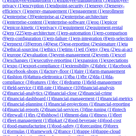
(
1
)
employee-engagement
(
1
)
employee-management
(
3
)
employee-
privacy
(
1
)
encryption
(
1
)
endpoint-security
(
1
)
energy
(
3
)
energy-
efficiency
(
1
)
energy-management
(
1
)
engagement
(
1
)
enrollment
(
2
)
enterprise
(
39
)
enterprise-ai
(
2
)
enterprise-architecture
(
1
)
enterprise-content
(
1
)
enterprise-software
(
1
)
eoq
(
1
)
epicor
(
2
)
epicor-kinetic
(
1
)
eprivacy
(
1
)
equipment
(
2
)
equipment-rental
(
2
)
erp
(
225
)
erp-architecture
(
1
)
erp-automation
(
1
)
erp-comparison
(
9
)
erp-configuration
(
1
)
erp-failure
(
1
)
erp-integration
(
8
)
erp-selection
(
2
)
erpnext
(
18
)
errors
(
40
)
esg
(
5
)
esg-reporting
(
2
)
esignature
(
1
)
eta
(
2
)
ethical-sourcing
(
1
)
ethics
(
1
)
etims
(
1
)
etl
(
5
)
etsy
(
3
)
eu
(
2
)
eu-ai-act
(
1
)
europe
(
2
)
evaluation
(
3
)
event-management
(
2
)
events
(
1
)
excel
(
3
)
exchanges
(
1
)
executive-reporting
(
1
)
expansion
(
1
)
expectations
(
1
)
expo
(
1
)
export-compliance
(
1
)
extensibility
(
2
)
fabric
(
1
)
facebook
(
1
)
facebook-shops
(
1
)
factory-floor
(
1
)
faire
(
1
)
farm-management
(
1
)
fashion
(
6
)
fattura-elettronica
(
1
)
fba
(
1
)
fbr
(
2
)
fda
(
1
)
fda-
compliance
(
3
)
features
(
1
)
fec
(
1
)
fedramp
(
1
)
field-management
(
1
)
field-service
(
1
)
fill-rate
(
1
)
finance
(
10
)
financial-analysis
(
2
)
financial-analytics
(
2
)
financial-close
(
2
)
financial-crime
(
1
)
financial-dashboard
(
1
)
financial-management
(
1
)
financial-metrics
(
1
)
financial-planning
(
1
)
financial-projections
(
1
)
financial-reporting
(
4
)
financial-reports
(
2
)
financial-services
(
3
)
fine-tuning
(
1
)
fintech
(
3
)
firewall
(
1
)
firs
(
2
)
fishbowl
(
1
)
fitment-data
(
1
)
fitness
(
1
)
fleet
(
1
)
fleet-management
(
1
)
flipkart
(
2
)
food-beverage
(
4
)
food-cost
(
1
)
food-manufacturing
(
1
)
food-safety
(
1
)
forecasting
(
9
)
forex
(
1
)
formulas
(
1
)
framework
(
2
)
france
(
1
)
frappe
(
4
)
frappe-cloud