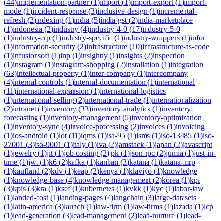
(
44
)
implementation-partner
(
1
)
import
(
1
)
import-export
(
1
)
import-
mode
(
1
)
incident-response
(
3
)
inclusive-design
(
1
)
incremental-
refresh
(
2
)
indexing
(
1
)
india
(
5
)
india-gst
(
2
)
india-marketplace
(
1
)
indonesia
(
2
)
industry
(
4
)
industry-4-0
(
17
)
industry-5-0
(
1
)
industry-erp
(
1
)
industry-specific
(
1
)
industry-wrappers
(
1
)
infor
(
1
)
information-security
(
2
)
infrastructure
(
10
)
infrastructure-as-code
(
1
)
infusionsoft
(
1
)
inp
(
1
)
insightly
(
1
)
insights
(
2
)
inspection
(
1
)
instagram
(
1
)
instagram-shopping
(
2
)
installation
(
1
)
integration
(
63
)
intellectual-property
(
1
)
inter-company
(
1
)
intercompany
(
4
)
internal-controls
(
1
)
internal-documentation
(
1
)
international
(
11
)
international-expansion
(
1
)
international-logistics
(
1
)
international-selling
(
2
)
international-trade
(
1
)
internationalization
(
2
)
intranet
(
1
)
inventory
(
33
)
inventory-analytics
(
1
)
inventory-
forecasting
(
1
)
inventory-management
(
5
)
inventory-optimization
(
1
)
inventory-sync
(
4
)
invoice-processing
(
2
)
invoices
(
1
)
invoicing
(
1
)
ios-android
(
1
)
iot
(
11
)
iqms
(
1
)
isa-95
(
1
)
isms
(
1
)
iso-13485
(
1
)
iso-
27001
(
3
)
iso-9001
(
1
)
italy
(
1
)
iva
(
2
)
jamstack
(
1
)
japan
(
2
)
javascript
(
1
)
jewelry
(
1
)
jit
(
1
)
job-costing
(
2
)
jpk
(
1
)
json-rpc
(
2
)
jumia
(
1
)
just-in-
time
(
1
)
jwt
(
1
)
k6
(
2
)
kafka
(
1
)
kanban
(
3
)
katana
(
1
)
katana-mrp
(
1
)
kaufland
(
2
)
kdv
(
1
)
keap
(
2
)
kenya
(
1
)
klaviyo
(
1
)
knowledge
(
1
)
knowledge-base
(
4
)
knowledge-management
(
2
)
korea
(
1
)
kpi
(
3
)
kpis
(
3
)
kra
(
1
)
ksef
(
1
)
kubernetes
(
1
)
kvkk
(
1
)
kyc
(
1
)
labor-law
(
1
)
landed-cost
(
1
)
landing-pages
(
4
)
langchain
(
3
)
large-datasets
(
1
)
latin-america
(
3
)
launch
(
1
)
law-firm
(
1
)
law-firms
(
1
)
lazada
(
1
)
lcp
(
1
)
lead-generation
(
3
)
lead-management
(
2
)
lead-nurture
(
1
)
lead-