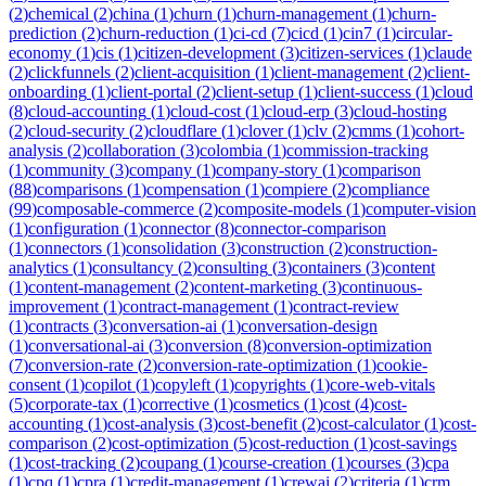
(
2
)
chemical
(
2
)
china
(
1
)
churn
(
1
)
churn-management
(
1
)
churn-
prediction
(
2
)
churn-reduction
(
1
)
ci-cd
(
7
)
cicd
(
1
)
cin7
(
1
)
circular-
economy
(
1
)
cis
(
1
)
citizen-development
(
3
)
citizen-services
(
1
)
claude
(
2
)
clickfunnels
(
2
)
client-acquisition
(
1
)
client-management
(
2
)
client-
onboarding
(
1
)
client-portal
(
2
)
client-setup
(
1
)
client-success
(
1
)
cloud
(
8
)
cloud-accounting
(
1
)
cloud-cost
(
1
)
cloud-erp
(
3
)
cloud-hosting
(
2
)
cloud-security
(
2
)
cloudflare
(
1
)
clover
(
1
)
clv
(
2
)
cmms
(
1
)
cohort-
analysis
(
2
)
collaboration
(
3
)
colombia
(
1
)
commission-tracking
(
1
)
community
(
3
)
company
(
1
)
company-story
(
1
)
comparison
(
88
)
comparisons
(
1
)
compensation
(
1
)
compiere
(
2
)
compliance
(
99
)
composable-commerce
(
2
)
composite-models
(
1
)
computer-vision
(
1
)
configuration
(
1
)
connector
(
8
)
connector-comparison
(
1
)
connectors
(
1
)
consolidation
(
3
)
construction
(
2
)
construction-
analytics
(
1
)
consultancy
(
2
)
consulting
(
3
)
containers
(
3
)
content
(
1
)
content-management
(
2
)
content-marketing
(
3
)
continuous-
improvement
(
1
)
contract-management
(
1
)
contract-review
(
1
)
contracts
(
3
)
conversation-ai
(
1
)
conversation-design
(
1
)
conversational-ai
(
3
)
conversion
(
8
)
conversion-optimization
(
7
)
conversion-rate
(
2
)
conversion-rate-optimization
(
1
)
cookie-
consent
(
1
)
copilot
(
1
)
copyleft
(
1
)
copyrights
(
1
)
core-web-vitals
(
5
)
corporate-tax
(
1
)
corrective
(
1
)
cosmetics
(
1
)
cost
(
4
)
cost-
accounting
(
1
)
cost-analysis
(
3
)
cost-benefit
(
2
)
cost-calculator
(
1
)
cost-
comparison
(
2
)
cost-optimization
(
5
)
cost-reduction
(
1
)
cost-savings
(
1
)
cost-tracking
(
2
)
coupang
(
1
)
course-creation
(
1
)
courses
(
3
)
cpa
(
1
)
cpq
(
1
)
cpra
(
1
)
credit-management
(
1
)
crewai
(
2
)
criteria
(
1
)
crm