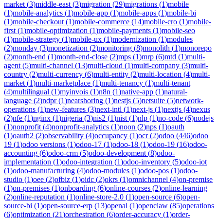
market
(
3
)
middle-east
(
3
)
migration
(
29
)
migrations
(
1
)
mobile
(
1
)
mobile-analytics
(
1
)
mobile-app
(
1
)
mobile-apps
(
1
)
mobile-bi
(
1
)
mobile-checkout
(
1
)
mobile-commerce
(
14
)
mobile-cro
(
1
)
mobile-
first
(
1
)
mobile-optimization
(
1
)
mobile-payments
(
1
)
mobile-seo
(
1
)
mobile-strategy
(
1
)
mobile-ux
(
1
)
modernization
(
1
)
modules
(
2
)
monday
(
3
)
monetization
(
2
)
monitoring
(
8
)
monolith
(
1
)
monorepo
(
2
)
month-end
(
1
)
month-end-close
(
2
)
mps
(
1
)
mrp
(
6
)
mtd
(
1
)
multi-
agent
(
5
)
multi-channel
(
13
)
multi-cloud
(
1
)
multi-company
(
3
)
multi-
country
(
2
)
multi-currency
(
6
)
multi-entity
(
2
)
multi-location
(
4
)
multi-
market
(
1
)
multi-marketplace
(
1
)
multi-tenancy
(
1
)
multi-tenant
(
4
)
multilingual
(
1
)
myinvois
(
1
)
n8n
(
1
)
native-app
(
1
)
natural-
language
(
2
)
ndpr
(
1
)
nearshoring
(
1
)
nestjs
(
5
)
netsuite
(
5
)
network-
operations
(
1
)
new-features
(
3
)
next-intl
(
1
)
next-js
(
1
)
nextjs
(
4
)
nexus
(
2
)
nfe
(
1
)
nginx
(
1
)
nigeria
(
3
)
nis2
(
1
)
nist
(
1
)
nlp
(
1
)
no-code
(
6
)
nodejs
(
1
)
nonprofit
(
4
)
nonprofit-analytics
(
1
)
noon
(
2
)
nps
(
1
)
oauth
(
1
)
oauth2
(
2
)
observability
(
4
)
occupancy
(
1
)
ocr
(
2
)
odoo
(
446
)
odoo
19
(
1
)
odoo versions
(
1
)
odoo-17
(
1
)
odoo-18
(
1
)
odoo-19
(
16
)
odoo-
accounting
(
6
)
odoo-crm
(
5
)
odoo-development
(
8
)
odoo-
implementation
(
1
)
odoo-integration
(
1
)
odoo-inventory
(
5
)
odoo-iot
(
1
)
odoo-manufacturing
(
4
)
odoo-modules
(
1
)
odoo-pos
(
1
)
odoo-
studio
(
1
)
oee
(
2
)
ofbiz
(
1
)
oidc
(
2
)
okrs
(
1
)
omnichannel
(
4
)
on-premise
(
1
)
on-premises
(
1
)
onboarding
(
6
)
online-courses
(
2
)
online-learning
(
2
)
online-reputation
(
1
)
online-store-2.0
(
1
)
open-source
(
6
)
open-
source-bi
(
1
)
open-source-erp
(
13
)
openai
(
1
)
openclaw
(
85
)
operations
(
6
)
optimization
(
21
)
orchestration
(
6
)
order-accuracy
(
1
)
order-