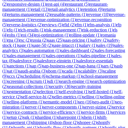
(
2
)
responsive-design
(
1
)
rest-api
(
4
)
restaurant
(
5
)
restaurant-
management
(
1
)
retail
(
13
)
retail-analytics
(
1
)
retention
(
9
)
returns
(
4
)
returns-management
(
2
)
reusable-patterns
(
1
)
revenue
(
10
)
revenue-
management
(
1
)
revenue-optimization
(
1
)
revenue-recognition
(
5
)
reverse-logistics
(
2
)
reviews
(
5
)
rfid
(
2
)
rfm
(
1
)
rfm-analysis
(
1
)
rfp
(
1
)
rfq
(
1
)
rich-results
(
1
)
risk-management
(
7
)
risk-reduction
(
1
)
rls
(
4
)
rohs
(
1
)
roi
(
34
)
roi-optimization
(
1
)
rolling-update
(
1
)
romania
(
1
)
rpa
(
3
)
rsc
(
2
)
russia
(
2
)
saas
(
25
)
saas-pricing
(
1
)
safety
(
2
)
safety-
stock
(
1
)
sage
(
1
)
sage-50
(
2
)
sage-intacct
(
1
)
salary
(
1
)
sales
(
19
)
sales-
analytics
(
3
)
sales-automation
(
1
)
sales-dashboard
(
2
)
sales-forecasting
(
1
)
sales-management
(
1
)
sales-operations
(
1
)
sales-pipeline
(
1
)
sales-
tax
(
8
)
salesforce
(
5
)
salesforce-einstein
(
1
)
salesforce-essentials
(
1
)
sanctions
(
1
)
sap
(
5
)
sap-business-one
(
2
)
sap-hana
(
1
)
sars
(
2
)
sasb
(
1
)
sat
(
1
)
saudi-arabia
(
3
)
sbom
(
1
)
scada
(
1
)
scalability
(
3
)
scaling
(
9
)
sccs
(
2
)
scheduling
(
6
)
schema-markup
(
1
)
school-management
(
1
)
screening
(
1
)
scrum
(
1
)
sdi
(
1
)
search-engine
(
1
)
search-optimization
(
2
)
seasonal-collections
(
1
)
security
(
36
)
security-training
(
1
)
segmentation
(
2
)
selection
(
1
)
self-evolving
(
1
)
self-hosted
(
1
)
self-
service
(
2
)
self-service-bi
(
2
)
seller-metrics
(
1
)
selling
(
1
)
selling-online
(
1
)
selling-platforms
(
1
)
semantic-model
(
1
)
seo
(
16
)
seo-audit
(
1
)
seo-
migration
(
1
)
server
(
1
)
server-components
(
1
)
server-sizing
(
2
)
service
(
1
)
service-contracts
(
1
)
service-efficiency
(
1
)
service-firms
(
1
)
services
(
1
)
setup
(
2
)
sgk
(
1
)
sharding
(
1
)
sharepoint
(
1
)
shein
(
1
)
shift-
management
(
3
)
shipping
(
4
)
shop-floor
(
2
)
shopee
(
2
)
shopify
(
114
)
shopify-api
(
1
)
shopify-flow
(
1
)
shopify-partners
(
1
)
shopify-plus