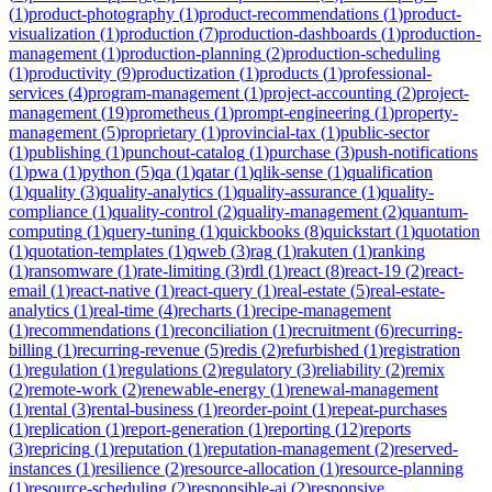
(
1
)
product-photography
(
1
)
product-recommendations
(
1
)
product-
visualization
(
1
)
production
(
7
)
production-dashboards
(
1
)
production-
management
(
1
)
production-planning
(
2
)
production-scheduling
(
1
)
productivity
(
9
)
productization
(
1
)
products
(
1
)
professional-
services
(
4
)
program-management
(
1
)
project-accounting
(
2
)
project-
management
(
19
)
prometheus
(
1
)
prompt-engineering
(
1
)
property-
management
(
5
)
proprietary
(
1
)
provincial-tax
(
1
)
public-sector
(
1
)
publishing
(
1
)
punchout-catalog
(
1
)
purchase
(
3
)
push-notifications
(
1
)
pwa
(
1
)
python
(
5
)
qa
(
1
)
qatar
(
1
)
qlik-sense
(
1
)
qualification
(
1
)
quality
(
3
)
quality-analytics
(
1
)
quality-assurance
(
1
)
quality-
compliance
(
1
)
quality-control
(
2
)
quality-management
(
2
)
quantum-
computing
(
1
)
query-tuning
(
1
)
quickbooks
(
8
)
quickstart
(
1
)
quotation
(
1
)
quotation-templates
(
1
)
qweb
(
3
)
rag
(
1
)
rakuten
(
1
)
ranking
(
1
)
ransomware
(
1
)
rate-limiting
(
3
)
rdl
(
1
)
react
(
8
)
react-19
(
2
)
react-
email
(
1
)
react-native
(
1
)
react-query
(
1
)
real-estate
(
5
)
real-estate-
analytics
(
1
)
real-time
(
4
)
recharts
(
1
)
recipe-management
(
1
)
recommendations
(
1
)
reconciliation
(
1
)
recruitment
(
6
)
recurring-
billing
(
1
)
recurring-revenue
(
5
)
redis
(
2
)
refurbished
(
1
)
registration
(
1
)
regulation
(
1
)
regulations
(
2
)
regulatory
(
3
)
reliability
(
2
)
remix
(
2
)
remote-work
(
2
)
renewable-energy
(
1
)
renewal-management
(
1
)
rental
(
3
)
rental-business
(
1
)
reorder-point
(
1
)
repeat-purchases
(
1
)
replication
(
1
)
report-generation
(
1
)
reporting
(
12
)
reports
(
3
)
repricing
(
1
)
reputation
(
1
)
reputation-management
(
2
)
reserved-
instances
(
1
)
resilience
(
2
)
resource-allocation
(
1
)
resource-planning
(
1
)
resource-scheduling
(
2
)
responsible-ai
(
2
)
responsive