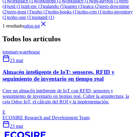
(
1
)
workplace
(
1
)
workshops
(
1
)
workspace
(
1
)
wps-payroll
(
1
)
xero
(
4
)
xml
(
1
)
xml-rpc
(
3
)
zalando
(
5
)
zapier
(
3
)
zatca
(
2
)
zero-downtime
(
2
)
zero-trust
(
3
)
zoho
(
2
)
zoho-books
(
1
)
zoho-crm
(
1
)
zoho-inventory
(
1
)
zoho-one
(
1
)
zustand
(
1
)
1 resultado
odoo-iot
Todos los artículos
iot
smart-warehouse
23 mar
Almacén inteligente de IoT: sensores, RFID y
seguimiento de inventario en tiempo real
Cree un almacén inteligente de IoT con RFID, sensores y
seguimiento de inventario en tiempo real. Cubre la arquitectura, la
caja Odoo IoT, el cálculo del ROI y la implementación.
E
ECOSIRE Research and Development Team
23 mar