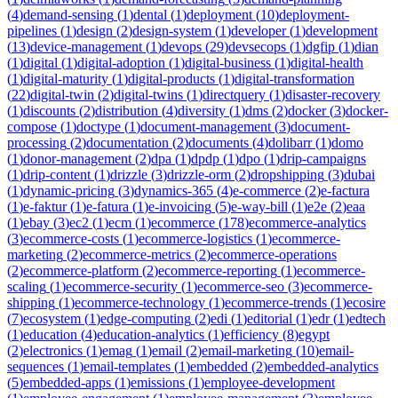
(
4
)
demand-sensing
(
1
)
dental
(
1
)
deployment
(
10
)
deployment-
pipelines
(
1
)
design
(
2
)
design-system
(
1
)
developer
(
1
)
development
(
13
)
device-management
(
1
)
devops
(
29
)
devsecops
(
1
)
dgfip
(
1
)
dian
(
1
)
digital
(
1
)
digital-adoption
(
1
)
digital-business
(
1
)
digital-health
(
1
)
digital-maturity
(
1
)
digital-products
(
1
)
digital-transformation
(
22
)
digital-twin
(
2
)
digital-twins
(
1
)
directquery
(
1
)
disaster-recovery
(
1
)
discounts
(
2
)
distribution
(
4
)
diversity
(
1
)
dms
(
2
)
docker
(
3
)
docker-
compose
(
1
)
doctype
(
1
)
document-management
(
3
)
document-
processing
(
2
)
documentation
(
2
)
documents
(
4
)
dolibarr
(
1
)
domo
(
1
)
donor-management
(
2
)
dpa
(
1
)
dpdp
(
1
)
dpo
(
1
)
drip-campaigns
(
1
)
drip-content
(
1
)
drizzle
(
3
)
drizzle-orm
(
2
)
dropshipping
(
3
)
dubai
(
1
)
dynamic-pricing
(
3
)
dynamics-365
(
4
)
e-commerce
(
2
)
e-factura
(
1
)
e-faktur
(
1
)
e-fatura
(
1
)
e-invoicing
(
5
)
e-way-bill
(
1
)
e2e
(
2
)
eaa
(
1
)
ebay
(
3
)
ec2
(
1
)
ecm
(
1
)
ecommerce
(
178
)
ecommerce-analytics
(
3
)
ecommerce-costs
(
1
)
ecommerce-logistics
(
1
)
ecommerce-
marketing
(
2
)
ecommerce-metrics
(
2
)
ecommerce-operations
(
2
)
ecommerce-platform
(
2
)
ecommerce-reporting
(
1
)
ecommerce-
scaling
(
1
)
ecommerce-security
(
1
)
ecommerce-seo
(
3
)
ecommerce-
shipping
(
1
)
ecommerce-technology
(
1
)
ecommerce-trends
(
1
)
ecosire
(
7
)
ecosystem
(
1
)
edge-computing
(
2
)
edi
(
1
)
editorial
(
1
)
edr
(
1
)
edtech
(
1
)
education
(
4
)
education-analytics
(
1
)
efficiency
(
8
)
egypt
(
2
)
electronics
(
1
)
emag
(
1
)
email
(
2
)
email-marketing
(
10
)
email-
sequences
(
1
)
email-templates
(
1
)
embedded
(
2
)
embedded-analytics
(
5
)
embedded-apps
(
1
)
emissions
(
1
)
employee-development