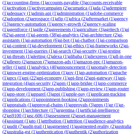
(
1
)
accounting-firms
(
1
)
accounts-payable
(
3
)
accounts-receivable
(
1
)
activation
(
1
)
activecampaign
(
2
)
acumatica
(
1
)
ada
(
2
)
adempiere
(
1
)
adequacy
(
1
)
admin-api
(
1
)
administration
(
1
)
adobe-commerce
(
2
)
adoption
(
2
)
aerospace
(
1
)
afip
(
1
)
africa
(
2
)
aftermarket
(
1
)
agency
(
13
)
agency-automation
(
1
)
agency-growth
(
2
)
agency-scaling
(
1
)
agentforce
(
1
)
agile
(
2
)
agreements
(
1
)
agriculture
(
3
)
agritech
(
1
)
ai
(
62
)
ai-agent
(
1
)
ai-agents
(
38
)
ai-analytics
(
2
)
ai-architecture
(
2
)
ai-
assistants
(
1
)
ai-automation
(
6
)
ai-bot
(
1
)
ai-chatbot
(
1
)
ai-comparison
(
1
)
ai-content
(
1
)
ai-development
(
1
)
ai-ethics
(
1
)
ai-frameworks
(
2
)
ai-
investment
(
1
)
ai-queries
(
1
)
ai-search
(
3
)
ai-security
(
1
)
ai-testing
(
1
)
ai-threats
(
1
)
alerting
(
2
)
alexa
(
1
)
alibaba
(
1
)
aliexpress
(
1
)
all-in-one
(
2
)
allegro
(
2
)
amazon
(
7
)
amazon-ads
(
1
)
amazon-ppc
(
1
)
amazon-
seller
(
1
)
aml
(
1
)
analytics
(
40
)
announcement
(
1
)
anomaly-detection
(
1
)
answer-engine-optimization
(
1
)
aov
(
1
)
ap-automation
(
1
)
apache
(
1
)
apcs
(
1
)
api
(
22
)
api-economy
(
1
)
api-first
(
2
)
api-gateway
(
1
)
api-
integration
(
4
)
api-security
(
2
)
apm
(
1
)
app-bridge
(
1
)
app-commerce
(
1
)
app-development
(
2
)
app-publishing
(
1
)
app-review
(
1
)
app-router
(
1
)
app-store
(
1
)
apparel
(
3
)
appi
(
1
)
apple-pay
(
1
)
applicant-tracking
(
1
)
applications
(
1
)
appointment-booking
(
2
)
appointments
(
1
)
appraisals
(
1
)
approval-chains
(
1
)
approvals
(
3
)
apps
(
1
)
ar
(
1
)
ar-
shopping
(
1
)
architecture
(
17
)
argentina
(
1
)
artificial-intelligence
(
2
)
as9100
(
1
)
asc-606
(
3
)
assessment
(
2
)
asset-management
(
4
)
assistant
(
1
)
ato
(
1
)
attribution
(
1
)
attrition
(
1
)
audience-analytics
(
1
)
audit
(
7
)
audit-trail
(
1
)
augmented
(
1
)
augmented-reality
(
2
)
australia
(
2
)
australia-gst
(
1
)
authentication
(
6
)
authentik
(
2
)
authorization