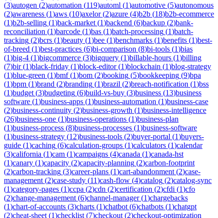
(
3
)
autogen
(
2
)
automation
(
119
)
automl
(
1
)
automotive
(
5
)
autonomous
(
2
)
awareness
(
1
)
aws
(
10
)
axelor
(
2
)
azure
(
4
)
b2b
(
18
)
b2b-ecommerce
(
1
)
b2b-selling
(
1
)
back-market
(
1
)
backend
(
6
)
backup
(
2
)
bank-
reconciliation
(
1
)
barcode
(
1
)
bas
(
1
)
batch-processing
(
1
)
batch-
tracking
(
2
)
bcrs
(
1
)
beauty
(
1
)
bee
(
1
)
benchmarks
(
1
)
benefits
(
1
)
best-
of-breed
(
1
)
best-practices
(
6
)
bi-comparison
(
8
)
bi-tools
(
1
)
bias
(
1
)
big-4
(
1
)
bigcommerce
(
3
)
bigquery
(
1
)
billable-hours
(
1
)
billing
(
7
)
bir
(
1
)
black-friday
(
1
)
block-editor
(
1
)
blockchain
(
1
)
blog-strategy
(
1
)
blue-green
(
1
)
bmf
(
1
)
bom
(
2
)
booking
(
5
)
bookkeeping
(
9
)
bpa
(
1
)
bpm
(
1
)
brand
(
2
)
branding
(
1
)
brazil
(
2
)
breach-notification
(
1
)
bss
(
1
)
budget
(
3
)
budgeting
(
6
)
build-vs-buy
(
3
)
business
(
13
)
business
software
(
1
)
business-apps
(
1
)
business-automation
(
1
)
business-case
(
2
)
business-continuity
(
2
)
business-growth
(
1
)
business-intelligence
(
26
)
business-one
(
1
)
business-operations
(
1
)
business-plan
(
1
)
business-process
(
8
)
business-processes
(
1
)
business-software
(
1
)
business-strategy
(
12
)
business-tools
(
2
)
buyer-portal
(
1
)
buyers-
guide
(
1
)
caching
(
6
)
calculation-groups
(
1
)
calculators
(
1
)
calendar
(
3
)
california
(
1
)
cam
(
1
)
campaigns
(
4
)
canada
(
1
)
canada-hst
(
1
)
canary
(
1
)
capacity
(
2
)
capacity-planning
(
2
)
carbon-footprint
(
2
)
carbon-tracking
(
3
)
career-plans
(
1
)
cart-abandonment
(
2
)
case-
management
(
2
)
case-study
(
11
)
cash-flow
(
4
)
catalog
(
2
)
catalog-sync
(
1
)
category-pages
(
1
)
ccpa
(
2
)
cdn
(
2
)
certification
(
2
)
cfdi
(
1
)
cfo
(
2
)
change-management
(
6
)
channel-manager
(
1
)
chargebacks
(
1
)
chart-of-accounts
(
3
)
charts
(
1
)
chatbot
(
6
)
chatbots
(
1
)
chatgpt
(
2
)
cheat-sheet
(
1
)
checklist
(
7
)
checkout
(
2
)
checkout-optimization