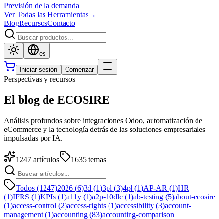
Previsión de la demanda
Ver Todas las Herramientas
→
Blog
Recursos
Contacto
es
Iniciar sesión
Comenzar
Perspectivas y recursos
El blog de ECOSIRE
Análisis profundos sobre integraciones Odoo, automatización de
eCommerce y la tecnología detrás de las soluciones empresariales
impulsadas por IA.
1247
artículos
1635
temas
Todos (1247)
2026
(
6
)
3d
(
1
)
3pl
(
3
)
4pl
(
1
)
AP-AR
(
1
)
HR
(
1
)
IFRS
(
1
)
KPIs
(
1
)
a11y
(
1
)
a2p-10dlc
(
1
)
ab-testing
(
5
)
about-ecosire
(
1
)
access-control
(
2
)
access-rights
(
1
)
accessibility
(
3
)
account-
management
(
1
)
accounting
(
83
)
accounting-comparison