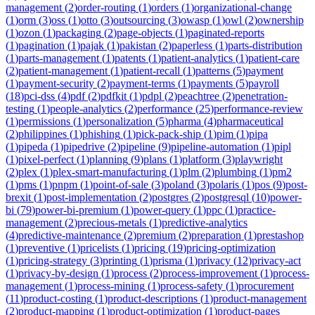
management
(
2
)
order-routing
(
1
)
orders
(
1
)
organizational-change
(
1
)
orm
(
3
)
oss
(
1
)
otto
(
3
)
outsourcing
(
3
)
owasp
(
1
)
owl
(
2
)
ownership
(
1
)
ozon
(
1
)
packaging
(
2
)
page-objects
(
1
)
paginated-reports
(
1
)
pagination
(
1
)
pajak
(
1
)
pakistan
(
2
)
paperless
(
1
)
parts-distribution
(
1
)
parts-management
(
1
)
patents
(
1
)
patient-analytics
(
1
)
patient-care
(
2
)
patient-management
(
1
)
patient-recall
(
1
)
patterns
(
5
)
payment
(
1
)
payment-security
(
2
)
payment-terms
(
1
)
payments
(
5
)
payroll
(
18
)
pci-dss
(
4
)
pdf
(
2
)
pdfkit
(
1
)
pdpl
(
2
)
peachtree
(
2
)
penetration-
testing
(
1
)
people-analytics
(
2
)
performance
(
25
)
performance-review
(
1
)
permissions
(
1
)
personalization
(
5
)
pharma
(
4
)
pharmaceutical
(
2
)
philippines
(
1
)
phishing
(
1
)
pick-pack-ship
(
1
)
pim
(
1
)
pipa
(
1
)
pipeda
(
1
)
pipedrive
(
2
)
pipeline
(
9
)
pipeline-automation
(
1
)
pipl
(
1
)
pixel-perfect
(
1
)
planning
(
9
)
plans
(
1
)
platform
(
3
)
playwright
(
2
)
plex
(
1
)
plex-smart-manufacturing
(
1
)
plm
(
2
)
plumbing
(
1
)
pm2
(
1
)
pms
(
1
)
pnpm
(
1
)
point-of-sale
(
3
)
poland
(
3
)
polaris
(
1
)
pos
(
9
)
post-
brexit
(
1
)
post-implementation
(
2
)
postgres
(
2
)
postgresql
(
10
)
power-
bi
(
79
)
power-bi-premium
(
1
)
power-query
(
1
)
ppc
(
1
)
practice-
management
(
2
)
precious-metals
(
1
)
predictive-analytics
(
4
)
predictive-maintenance
(
2
)
premium
(
2
)
preparation
(
1
)
prestashop
(
1
)
preventive
(
1
)
pricelists
(
1
)
pricing
(
19
)
pricing-optimization
(
1
)
pricing-strategy
(
3
)
printing
(
1
)
prisma
(
1
)
privacy
(
12
)
privacy-act
(
1
)
privacy-by-design
(
1
)
process
(
2
)
process-improvement
(
1
)
process-
management
(
1
)
process-mining
(
1
)
process-safety
(
1
)
procurement
(
11
)
product-costing
(
1
)
product-descriptions
(
1
)
product-management
(
2
)
product-mapping
(
1
)
product-optimization
(
1
)
product-pages