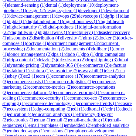
(
4
)
demand-sensing
(
1
)
dental
(
1
)
deployment
(
10
)
deployment-
pipelines
(
1
)
design
(
2
)
design-system
(
1
)
developer
(
1
)
development
(
13
)
device-management
(
1
)
devops
(
29
)
devsecops
(
1
)
dgfip
(
1
)
dian
(
1
)
digital
(
1
)
digital-adoption
(
1
)
digital-business
(
1
)
digital-health
(
1
)
digital-maturity
(
1
)
digital-products
(
1
)
digital-transformation
(
22
)
digital-twin
(
2
)
digital-twins
(
1
)
directquery
(
1
)
disaster-recovery
(
1
)
discounts
(
2
)
distribution
(
4
)
diversity
(
1
)
dms
(
2
)
docker
(
3
)
docker-
compose
(
1
)
doctype
(
1
)
document-management
(
3
)
document-
processing
(
2
)
documentation
(
2
)
documents
(
4
)
dolibarr
(
1
)
domo
(
1
)
donor-management
(
2
)
dpa
(
1
)
dpdp
(
1
)
dpo
(
1
)
drip-campaigns
(
1
)
drip-content
(
1
)
drizzle
(
3
)
drizzle-orm
(
2
)
dropshipping
(
3
)
dubai
(
1
)
dynamic-pricing
(
3
)
dynamics-365
(
4
)
e-commerce
(
2
)
e-factura
(
1
)
e-faktur
(
1
)
e-fatura
(
1
)
e-invoicing
(
5
)
e-way-bill
(
1
)
e2e
(
2
)
eaa
(
1
)
ebay
(
3
)
ec2
(
1
)
ecm
(
1
)
ecommerce
(
178
)
ecommerce-analytics
(
3
)
ecommerce-costs
(
1
)
ecommerce-logistics
(
1
)
ecommerce-
marketing
(
2
)
ecommerce-metrics
(
2
)
ecommerce-operations
(
2
)
ecommerce-platform
(
2
)
ecommerce-reporting
(
1
)
ecommerce-
scaling
(
1
)
ecommerce-security
(
1
)
ecommerce-seo
(
3
)
ecommerce-
shipping
(
1
)
ecommerce-technology
(
1
)
ecommerce-trends
(
1
)
ecosire
(
7
)
ecosystem
(
1
)
edge-computing
(
2
)
edi
(
1
)
editorial
(
1
)
edr
(
1
)
edtech
(
1
)
education
(
4
)
education-analytics
(
1
)
efficiency
(
8
)
egypt
(
2
)
electronics
(
1
)
emag
(
1
)
email
(
2
)
email-marketing
(
10
)
email-
sequences
(
1
)
email-templates
(
1
)
embedded
(
2
)
embedded-analytics
(
5
)
embedded-apps
(
1
)
emissions
(
1
)
employee-development