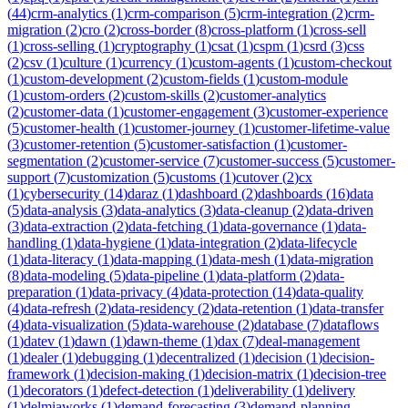
(
44
)
crm-analytics
(
1
)
crm-comparison
(
5
)
crm-integration
(
2
)
crm-
migration
(
2
)
cro
(
2
)
cross-border
(
8
)
cross-platform
(
1
)
cross-sell
(
1
)
cross-selling
(
1
)
cryptography
(
1
)
csat
(
1
)
cspm
(
1
)
csrd
(
3
)
css
(
2
)
csv
(
1
)
culture
(
1
)
currency
(
1
)
custom-agents
(
1
)
custom-checkout
(
1
)
custom-development
(
2
)
custom-fields
(
1
)
custom-module
(
1
)
custom-orders
(
2
)
custom-skills
(
2
)
customer-analytics
(
2
)
customer-data
(
1
)
customer-engagement
(
3
)
customer-experience
(
5
)
customer-health
(
1
)
customer-journey
(
1
)
customer-lifetime-value
(
3
)
customer-retention
(
5
)
customer-satisfaction
(
1
)
customer-
segmentation
(
2
)
customer-service
(
7
)
customer-success
(
5
)
customer-
support
(
7
)
customization
(
5
)
customs
(
1
)
cutover
(
2
)
cx
(
1
)
cybersecurity
(
14
)
daraz
(
1
)
dashboard
(
2
)
dashboards
(
16
)
data
(
5
)
data-analysis
(
3
)
data-analytics
(
3
)
data-cleanup
(
2
)
data-driven
(
3
)
data-extraction
(
2
)
data-fetching
(
1
)
data-governance
(
1
)
data-
handling
(
1
)
data-hygiene
(
1
)
data-integration
(
2
)
data-lifecycle
(
1
)
data-literacy
(
1
)
data-mapping
(
1
)
data-mesh
(
1
)
data-migration
(
8
)
data-modeling
(
5
)
data-pipeline
(
1
)
data-platform
(
2
)
data-
preparation
(
1
)
data-privacy
(
4
)
data-protection
(
14
)
data-quality
(
4
)
data-refresh
(
2
)
data-residency
(
2
)
data-retention
(
1
)
data-transfer
(
4
)
data-visualization
(
5
)
data-warehouse
(
2
)
database
(
7
)
dataflows
(
1
)
datev
(
1
)
dawn
(
1
)
dawn-theme
(
1
)
dax
(
7
)
deal-management
(
1
)
dealer
(
1
)
debugging
(
1
)
decentralized
(
1
)
decision
(
1
)
decision-
framework
(
1
)
decision-making
(
1
)
decision-matrix
(
1
)
decision-tree
(
1
)
decorators
(
1
)
defect-detection
(
1
)
deliverability
(
1
)
delivery
(
1
)
delmiaworks
(
1
)
demand-forecasting
(
3
)
demand-planning