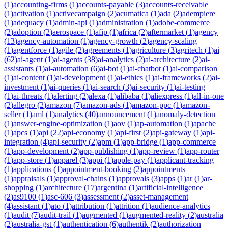
(
1
)
accounting-firms
(
1
)
accounts-payable
(
3
)
accounts-receivable
(
1
)
activation
(
1
)
activecampaign
(
2
)
acumatica
(
1
)
ada
(
2
)
adempiere
(
1
)
adequacy
(
1
)
admin-api
(
1
)
administration
(
1
)
adobe-commerce
(
2
)
adoption
(
2
)
aerospace
(
1
)
afip
(
1
)
africa
(
2
)
aftermarket
(
1
)
agency
(
13
)
agency-automation
(
1
)
agency-growth
(
2
)
agency-scaling
(
1
)
agentforce
(
1
)
agile
(
2
)
agreements
(
1
)
agriculture
(
3
)
agritech
(
1
)
ai
(
62
)
ai-agent
(
1
)
ai-agents
(
38
)
ai-analytics
(
2
)
ai-architecture
(
2
)
ai-
assistants
(
1
)
ai-automation
(
6
)
ai-bot
(
1
)
ai-chatbot
(
1
)
ai-comparison
(
1
)
ai-content
(
1
)
ai-development
(
1
)
ai-ethics
(
1
)
ai-frameworks
(
2
)
ai-
investment
(
1
)
ai-queries
(
1
)
ai-search
(
3
)
ai-security
(
1
)
ai-testing
(
1
)
ai-threats
(
1
)
alerting
(
2
)
alexa
(
1
)
alibaba
(
1
)
aliexpress
(
1
)
all-in-one
(
2
)
allegro
(
2
)
amazon
(
7
)
amazon-ads
(
1
)
amazon-ppc
(
1
)
amazon-
seller
(
1
)
aml
(
1
)
analytics
(
40
)
announcement
(
1
)
anomaly-detection
(
1
)
answer-engine-optimization
(
1
)
aov
(
1
)
ap-automation
(
1
)
apache
(
1
)
apcs
(
1
)
api
(
22
)
api-economy
(
1
)
api-first
(
2
)
api-gateway
(
1
)
api-
integration
(
4
)
api-security
(
2
)
apm
(
1
)
app-bridge
(
1
)
app-commerce
(
1
)
app-development
(
2
)
app-publishing
(
1
)
app-review
(
1
)
app-router
(
1
)
app-store
(
1
)
apparel
(
3
)
appi
(
1
)
apple-pay
(
1
)
applicant-tracking
(
1
)
applications
(
1
)
appointment-booking
(
2
)
appointments
(
1
)
appraisals
(
1
)
approval-chains
(
1
)
approvals
(
3
)
apps
(
1
)
ar
(
1
)
ar-
shopping
(
1
)
architecture
(
17
)
argentina
(
1
)
artificial-intelligence
(
2
)
as9100
(
1
)
asc-606
(
3
)
assessment
(
2
)
asset-management
(
4
)
assistant
(
1
)
ato
(
1
)
attribution
(
1
)
attrition
(
1
)
audience-analytics
(
1
)
audit
(
7
)
audit-trail
(
1
)
augmented
(
1
)
augmented-reality
(
2
)
australia
(
2
)
australia-gst
(
1
)
authentication
(
6
)
authentik
(
2
)
authorization