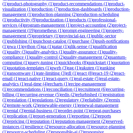
(
1
)
product-photography
(
1
)
product-recommendations
(
1
)
product-
visualization
(
1
)
production
(
7
)
production-dashboards
(
1
)
production-
management
(
1
)
production-planning
(
2
)
production-scheduling
(
1
)
productivity
(
9
)
productization
(
1
)
products
(
1
)
professional-
services
(
4
)
program-management
(
1
)
project-accounting
(
2
)
project-
management
(
19
)
prometheus
(
1
)
prompt-engineering
(
1
)
property-
management
(
5
)
proprietary
(
1
)
provincial-tax
(
1
)
public-sector
(
1
)
publishing
(
1
)
punchout-catalog
(
1
)
purchase
(
3
)
push-notifications
(
1
)
pwa
(
1
)
python
(
5
)
qa
(
1
)
qatar
(
1
)
qlik-sense
(
1
)
qualification
(
1
)
quality
(
3
)
quality-analytics
(
1
)
quality-assurance
(
1
)
quality-
compliance
(
1
)
quality-control
(
2
)
quality-management
(
2
)
quantum-
computing
(
1
)
query-tuning
(
1
)
quickbooks
(
8
)
quickstart
(
1
)
quotation
(
1
)
quotation-templates
(
1
)
qweb
(
3
)
rag
(
1
)
rakuten
(
1
)
ranking
(
1
)
ransomware
(
1
)
rate-limiting
(
3
)
rdl
(
1
)
react
(
8
)
react-19
(
2
)
react-
email
(
1
)
react-native
(
1
)
react-query
(
1
)
real-estate
(
5
)
real-estate-
analytics
(
1
)
real-time
(
4
)
recharts
(
1
)
recipe-management
(
1
)
recommendations
(
1
)
reconciliation
(
1
)
recruitment
(
6
)
recurring-
billing
(
1
)
recurring-revenue
(
5
)
redis
(
2
)
refurbished
(
1
)
registration
(
1
)
regulation
(
1
)
regulations
(
2
)
regulatory
(
3
)
reliability
(
2
)
remix
(
2
)
remote-work
(
2
)
renewable-energy
(
1
)
renewal-management
(
1
)
rental
(
3
)
rental-business
(
1
)
reorder-point
(
1
)
repeat-purchases
(
1
)
replication
(
1
)
report-generation
(
1
)
reporting
(
12
)
reports
(
3
)
repricing
(
1
)
reputation
(
1
)
reputation-management
(
2
)
reserved-
instances
(
1
)
resilience
(
2
)
resource-allocation
(
1
)
resource-planning
(
1
)
resource-scheduling
(
2
)
responsible-ai
(
2
)
responsive