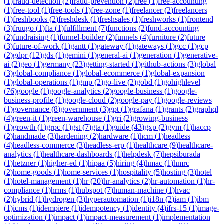
(
1
)
fraud-detection
(
2
)
fraud-prevention
(
2
)
free
(
1
)
free-accounting
(
1
)
free-tool
(
1
)
free-tools
(
1
)
free-zone
(
1
)
freelancer
(
2
)
freelancers
(
1
)
freshbooks
(
2
)
freshdesk
(
1
)
freshsales
(
1
)
freshworks
(
1
)
frontend
(
3
)
fruugo
(
1
)
fta
(
1
)
fulfillment
(
7
)
functions
(
2
)
fund-accounting
(
2
)
fundraising
(
1
)
funnel-builder
(
2
)
funnels
(
4
)
furniture
(
2
)
future
(
3
)
future-of-work
(
1
)
gantt
(
1
)
gateway
(
1
)
gateways
(
1
)
gcc
(
1
)
gcp
(
2
)
gdpr
(
12
)
gds
(
1
)
gemini
(
1
)
general-ai
(
1
)
generation
(
1
)
generative-
ai
(
2
)
geo
(
1
)
germany
(
23
)
getting-started
(
1
)
github-actions
(
3
)
global
(
3
)
global-compliance
(
1
)
global-ecommerce
(
1
)
global-expansion
(
1
)
global-operations
(
1
)
gmp
(
2
)
go-live
(
2
)
gobd
(
1
)
gohighlevel
(
76
)
google
(
1
)
google-analytics
(
2
)
google-business
(
1
)
google-
business-profile
(
1
)
google-cloud
(
2
)
google-pay
(
1
)
google-reviews
(
1
)
governance
(
8
)
government
(
3
)
gpt
(
1
)
grafana
(
1
)
grants
(
2
)
graphql
(
4
)
green-it
(
1
)
green-warehouse
(
1
)
gri
(
2
)
growing-business
(
1
)
growth
(
1
)
grpc
(
1
)
gst
(
7
)
gta
(
1
)
guide
(
43
)
gxp
(
2
)
gym
(
1
)
haccp
(
2
)
handmade
(
3
)
hardening
(
2
)
hardware
(
1
)
hcm
(
1
)
headless
(
4
)
headless-commerce
(
3
)
headless-erp
(
1
)
healthcare
(
9
)
healthcare-
analytics
(
1
)
healthcare-dashboards
(
1
)
helpdesk
(
7
)
hepsiburada
(
1
)
hetzner
(
1
)
higher-ed
(
1
)
hipaa
(
5
)
hiring
(
4
)
hmac
(
1
)
hmrc
(
2
)
home-goods
(
1
)
home-services
(
1
)
hospitality
(
5
)
hosting
(
3
)
hotel
(
1
)
hotel-management
(
1
)
hr
(
20
)
hr-analytics
(
2
)
hr-automation
(
1
)
hr-
compliance
(
1
)
hrms
(
1
)
hubspot
(
7
)
human-machine
(
1
)
hvac
(
2
)
hybrid
(
1
)
hydrogen
(
3
)
hyperautomation
(
1
)
i18n
(
2
)
iam
(
1
)
ibm
(
1
)
icms
(
1
)
idempiere
(
1
)
idempotency
(
1
)
identity
(
4
)
ifrs-15
(
1
)
image-
optimization
(
1
)
impact
(
1
)
impact-measurement
(
1
)
implementation