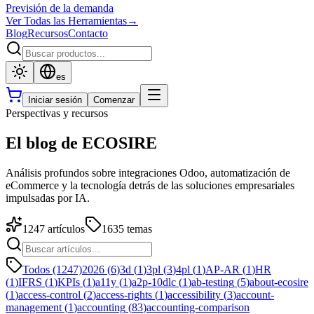
Previsión de la demanda
Ver Todas las Herramientas
→
Blog
Recursos
Contacto
es
Iniciar sesión
Comenzar
Perspectivas y recursos
El blog de ECOSIRE
Análisis profundos sobre integraciones Odoo, automatización de
eCommerce y la tecnología detrás de las soluciones empresariales
impulsadas por IA.
1247
artículos
1635
temas
Todos (1247)
2026
(
6
)
3d
(
1
)
3pl
(
3
)
4pl
(
1
)
AP-AR
(
1
)
HR
(
1
)
IFRS
(
1
)
KPIs
(
1
)
a11y
(
1
)
a2p-10dlc
(
1
)
ab-testing
(
5
)
about-ecosire
(
1
)
access-control
(
2
)
access-rights
(
1
)
accessibility
(
3
)
account-
management
(
1
)
accounting
(
83
)
accounting-comparison