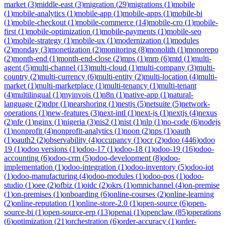
market
(
3
)
middle-east
(
3
)
migration
(
29
)
migrations
(
1
)
mobile
(
1
)
mobile-analytics
(
1
)
mobile-app
(
1
)
mobile-apps
(
1
)
mobile-bi
(
1
)
mobile-checkout
(
1
)
mobile-commerce
(
14
)
mobile-cro
(
1
)
mobile-
first
(
1
)
mobile-optimization
(
1
)
mobile-payments
(
1
)
mobile-seo
(
1
)
mobile-strategy
(
1
)
mobile-ux
(
1
)
modernization
(
1
)
modules
(
2
)
monday
(
3
)
monetization
(
2
)
monitoring
(
8
)
monolith
(
1
)
monorepo
(
2
)
month-end
(
1
)
month-end-close
(
2
)
mps
(
1
)
mrp
(
6
)
mtd
(
1
)
multi-
agent
(
5
)
multi-channel
(
13
)
multi-cloud
(
1
)
multi-company
(
3
)
multi-
country
(
2
)
multi-currency
(
6
)
multi-entity
(
2
)
multi-location
(
4
)
multi-
market
(
1
)
multi-marketplace
(
1
)
multi-tenancy
(
1
)
multi-tenant
(
4
)
multilingual
(
1
)
myinvois
(
1
)
n8n
(
1
)
native-app
(
1
)
natural-
language
(
2
)
ndpr
(
1
)
nearshoring
(
1
)
nestjs
(
5
)
netsuite
(
5
)
network-
operations
(
1
)
new-features
(
3
)
next-intl
(
1
)
next-js
(
1
)
nextjs
(
4
)
nexus
(
2
)
nfe
(
1
)
nginx
(
1
)
nigeria
(
3
)
nis2
(
1
)
nist
(
1
)
nlp
(
1
)
no-code
(
6
)
nodejs
(
1
)
nonprofit
(
4
)
nonprofit-analytics
(
1
)
noon
(
2
)
nps
(
1
)
oauth
(
1
)
oauth2
(
2
)
observability
(
4
)
occupancy
(
1
)
ocr
(
2
)
odoo
(
446
)
odoo
19
(
1
)
odoo versions
(
1
)
odoo-17
(
1
)
odoo-18
(
1
)
odoo-19
(
16
)
odoo-
accounting
(
6
)
odoo-crm
(
5
)
odoo-development
(
8
)
odoo-
implementation
(
1
)
odoo-integration
(
1
)
odoo-inventory
(
5
)
odoo-iot
(
1
)
odoo-manufacturing
(
4
)
odoo-modules
(
1
)
odoo-pos
(
1
)
odoo-
studio
(
1
)
oee
(
2
)
ofbiz
(
1
)
oidc
(
2
)
okrs
(
1
)
omnichannel
(
4
)
on-premise
(
1
)
on-premises
(
1
)
onboarding
(
6
)
online-courses
(
2
)
online-learning
(
2
)
online-reputation
(
1
)
online-store-2.0
(
1
)
open-source
(
6
)
open-
source-bi
(
1
)
open-source-erp
(
13
)
openai
(
1
)
openclaw
(
85
)
operations
(
6
)
optimization
(
21
)
orchestration
(
6
)
order-accuracy
(
1
)
order-