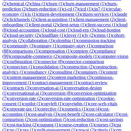
(
2
)
chemical
(
2
)
china
(
1
)
churn
(
1
)
churn-management
(
1
)
churn-
prediction
(
2
)
churn-reduction
(
1
)
ci-cd
(
7
)
cicd
(
1
)
cin7
(
1
)
circular-
economy
(
1
)
cis
(
1
)
citizen-development
(
3
)
citizen-services
(
1
)
claude
(
2
)
clickfunnels
(
2
)
client-acquisition
(
1
)
client-management
(
2
)
client-
onboarding
(
1
)
client-portal
(
2
)
client-setup
(
1
)
client-success
(
1
)
cloud
(
8
)
cloud-accounting
(
1
)
cloud-cost
(
1
)
cloud-erp
(
3
)
cloud-hosting
(
2
)
cloud-security
(
2
)
cloudflare
(
1
)
clover
(
1
)
clv
(
2
)
cmms
(
1
)
cohort-
analysis
(
2
)
collaboration
(
3
)
colombia
(
1
)
commission-tracking
(
1
)
community
(
3
)
company
(
1
)
company-story
(
1
)
comparison
(
88
)
comparisons
(
1
)
compensation
(
1
)
compiere
(
2
)
compliance
(
99
)
composable-commerce
(
2
)
composite-models
(
1
)
computer-vision
(
1
)
configuration
(
1
)
connector
(
8
)
connector-comparison
(
1
)
connectors
(
1
)
consolidation
(
3
)
construction
(
2
)
construction-
analytics
(
1
)
consultancy
(
2
)
consulting
(
3
)
containers
(
3
)
content
(
1
)
content-management
(
2
)
content-marketing
(
3
)
continuous-
improvement
(
1
)
contract-management
(
1
)
contract-review
(
1
)
contracts
(
3
)
conversation-ai
(
1
)
conversation-design
(
1
)
conversational-ai
(
3
)
conversion
(
8
)
conversion-optimization
(
7
)
conversion-rate
(
2
)
conversion-rate-optimization
(
1
)
cookie-
consent
(
1
)
copilot
(
1
)
copyleft
(
1
)
copyrights
(
1
)
core-web-vitals
(
5
)
corporate-tax
(
1
)
corrective
(
1
)
cosmetics
(
1
)
cost
(
4
)
cost-
accounting
(
1
)
cost-analysis
(
3
)
cost-benefit
(
2
)
cost-calculator
(
1
)
cost-
comparison
(
2
)
cost-optimization
(
5
)
cost-reduction
(
1
)
cost-savings
(
1
)
cost-tracking
(
2
)
coupang
(
1
)
course-creation
(
1
)
courses
(
3
)
cpa
(
1
)
cpq
(
1
)
cpra
(
1
)
credit-management
(
1
)
crewai
(
2
)
criteria
(
1
)
crm