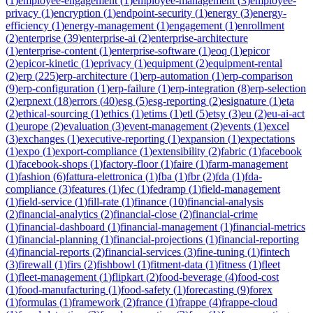
(
1
)
employee-engagement
(
1
)
employee-management
(
3
)
employee-
privacy
(
1
)
encryption
(
1
)
endpoint-security
(
1
)
energy
(
3
)
energy-
efficiency
(
1
)
energy-management
(
1
)
engagement
(
1
)
enrollment
(
2
)
enterprise
(
39
)
enterprise-ai
(
2
)
enterprise-architecture
(
1
)
enterprise-content
(
1
)
enterprise-software
(
1
)
eoq
(
1
)
epicor
(
2
)
epicor-kinetic
(
1
)
eprivacy
(
1
)
equipment
(
2
)
equipment-rental
(
2
)
erp
(
225
)
erp-architecture
(
1
)
erp-automation
(
1
)
erp-comparison
(
9
)
erp-configuration
(
1
)
erp-failure
(
1
)
erp-integration
(
8
)
erp-selection
(
2
)
erpnext
(
18
)
errors
(
40
)
esg
(
5
)
esg-reporting
(
2
)
esignature
(
1
)
eta
(
2
)
ethical-sourcing
(
1
)
ethics
(
1
)
etims
(
1
)
etl
(
5
)
etsy
(
3
)
eu
(
2
)
eu-ai-act
(
1
)
europe
(
2
)
evaluation
(
3
)
event-management
(
2
)
events
(
1
)
excel
(
3
)
exchanges
(
1
)
executive-reporting
(
1
)
expansion
(
1
)
expectations
(
1
)
expo
(
1
)
export-compliance
(
1
)
extensibility
(
2
)
fabric
(
1
)
facebook
(
1
)
facebook-shops
(
1
)
factory-floor
(
1
)
faire
(
1
)
farm-management
(
1
)
fashion
(
6
)
fattura-elettronica
(
1
)
fba
(
1
)
fbr
(
2
)
fda
(
1
)
fda-
compliance
(
3
)
features
(
1
)
fec
(
1
)
fedramp
(
1
)
field-management
(
1
)
field-service
(
1
)
fill-rate
(
1
)
finance
(
10
)
financial-analysis
(
2
)
financial-analytics
(
2
)
financial-close
(
2
)
financial-crime
(
1
)
financial-dashboard
(
1
)
financial-management
(
1
)
financial-metrics
(
1
)
financial-planning
(
1
)
financial-projections
(
1
)
financial-reporting
(
4
)
financial-reports
(
2
)
financial-services
(
3
)
fine-tuning
(
1
)
fintech
(
3
)
firewall
(
1
)
firs
(
2
)
fishbowl
(
1
)
fitment-data
(
1
)
fitness
(
1
)
fleet
(
1
)
fleet-management
(
1
)
flipkart
(
2
)
food-beverage
(
4
)
food-cost
(
1
)
food-manufacturing
(
1
)
food-safety
(
1
)
forecasting
(
9
)
forex
(
1
)
formulas
(
1
)
framework
(
2
)
france
(
1
)
frappe
(
4
)
frappe-cloud