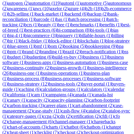
(
3
)
autogen
(
2
)
automation
(
119
)
automl
(
1
)
automotive
(
5
)
autonomous
(
2
)
awareness
(
1
)
aws
(
10
)
axelor
(
2
)
azure
(
4
)
b2b
(
18
)
b2b-ecommerce
(
1
)
b2b-selling
(
1
)
back-market
(
1
)
backend
(
6
)
backup
(
2
)
bank-
reconciliation
(
1
)
barcode
(
1
)
bas
(
1
)
batch-processing
(
1
)
batch-
tracking
(
2
)
bcrs
(
1
)
beauty
(
1
)
bee
(
1
)
benchmarks
(
1
)
benefits
(
1
)
best-
of-breed
(
1
)
best-practices
(
6
)
bi-comparison
(
8
)
bi-tools
(
1
)
bias
(
1
)
big-4
(
1
)
bigcommerce
(
3
)
bigquery
(
1
)
billable-hours
(
1
)
billing
(
7
)
bir
(
1
)
black-friday
(
1
)
block-editor
(
1
)
blockchain
(
1
)
blog-strategy
(
1
)
blue-green
(
1
)
bmf
(
1
)
bom
(
2
)
booking
(
5
)
bookkeeping
(
9
)
bpa
(
1
)
bpm
(
1
)
brand
(
2
)
branding
(
1
)
brazil
(
2
)
breach-notification
(
1
)
bss
(
1
)
budget
(
3
)
budgeting
(
6
)
build-vs-buy
(
3
)
business
(
13
)
business
software
(
1
)
business-apps
(
1
)
business-automation
(
1
)
business-case
(
2
)
business-continuity
(
2
)
business-growth
(
1
)
business-intelligence
(
26
)
business-one
(
1
)
business-operations
(
1
)
business-plan
(
1
)
business-process
(
8
)
business-processes
(
1
)
business-software
(
1
)
business-strategy
(
12
)
business-tools
(
2
)
buyer-portal
(
1
)
buyers-
guide
(
1
)
caching
(
6
)
calculation-groups
(
1
)
calculators
(
1
)
calendar
(
3
)
california
(
1
)
cam
(
1
)
campaigns
(
4
)
canada
(
1
)
canada-hst
(
1
)
canary
(
1
)
capacity
(
2
)
capacity-planning
(
2
)
carbon-footprint
(
2
)
carbon-tracking
(
3
)
career-plans
(
1
)
cart-abandonment
(
2
)
case-
management
(
2
)
case-study
(
11
)
cash-flow
(
4
)
catalog
(
2
)
catalog-sync
(
1
)
category-pages
(
1
)
ccpa
(
2
)
cdn
(
2
)
certification
(
2
)
cfdi
(
1
)
cfo
(
2
)
change-management
(
6
)
channel-manager
(
1
)
chargebacks
(
1
)
chart-of-accounts
(
3
)
charts
(
1
)
chatbot
(
6
)
chatbots
(
1
)
chatgpt
(
2
)
cheat-sheet
(
1
)
checklist
(
7
)
checkout
(
2
)
checkout-optimization