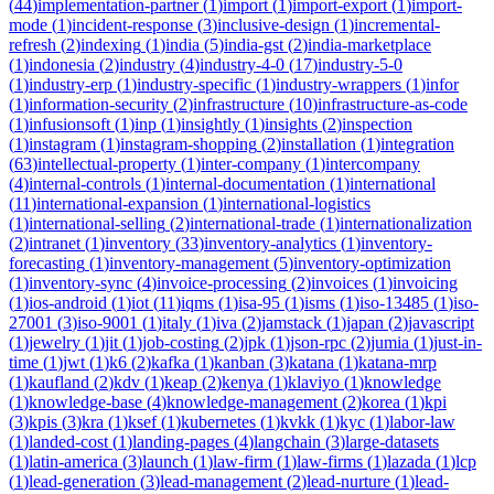
(
44
)
implementation-partner
(
1
)
import
(
1
)
import-export
(
1
)
import-
mode
(
1
)
incident-response
(
3
)
inclusive-design
(
1
)
incremental-
refresh
(
2
)
indexing
(
1
)
india
(
5
)
india-gst
(
2
)
india-marketplace
(
1
)
indonesia
(
2
)
industry
(
4
)
industry-4-0
(
17
)
industry-5-0
(
1
)
industry-erp
(
1
)
industry-specific
(
1
)
industry-wrappers
(
1
)
infor
(
1
)
information-security
(
2
)
infrastructure
(
10
)
infrastructure-as-code
(
1
)
infusionsoft
(
1
)
inp
(
1
)
insightly
(
1
)
insights
(
2
)
inspection
(
1
)
instagram
(
1
)
instagram-shopping
(
2
)
installation
(
1
)
integration
(
63
)
intellectual-property
(
1
)
inter-company
(
1
)
intercompany
(
4
)
internal-controls
(
1
)
internal-documentation
(
1
)
international
(
11
)
international-expansion
(
1
)
international-logistics
(
1
)
international-selling
(
2
)
international-trade
(
1
)
internationalization
(
2
)
intranet
(
1
)
inventory
(
33
)
inventory-analytics
(
1
)
inventory-
forecasting
(
1
)
inventory-management
(
5
)
inventory-optimization
(
1
)
inventory-sync
(
4
)
invoice-processing
(
2
)
invoices
(
1
)
invoicing
(
1
)
ios-android
(
1
)
iot
(
11
)
iqms
(
1
)
isa-95
(
1
)
isms
(
1
)
iso-13485
(
1
)
iso-
27001
(
3
)
iso-9001
(
1
)
italy
(
1
)
iva
(
2
)
jamstack
(
1
)
japan
(
2
)
javascript
(
1
)
jewelry
(
1
)
jit
(
1
)
job-costing
(
2
)
jpk
(
1
)
json-rpc
(
2
)
jumia
(
1
)
just-in-
time
(
1
)
jwt
(
1
)
k6
(
2
)
kafka
(
1
)
kanban
(
3
)
katana
(
1
)
katana-mrp
(
1
)
kaufland
(
2
)
kdv
(
1
)
keap
(
2
)
kenya
(
1
)
klaviyo
(
1
)
knowledge
(
1
)
knowledge-base
(
4
)
knowledge-management
(
2
)
korea
(
1
)
kpi
(
3
)
kpis
(
3
)
kra
(
1
)
ksef
(
1
)
kubernetes
(
1
)
kvkk
(
1
)
kyc
(
1
)
labor-law
(
1
)
landed-cost
(
1
)
landing-pages
(
4
)
langchain
(
3
)
large-datasets
(
1
)
latin-america
(
3
)
launch
(
1
)
law-firm
(
1
)
law-firms
(
1
)
lazada
(
1
)
lcp
(
1
)
lead-generation
(
3
)
lead-management
(
2
)
lead-nurture
(
1
)
lead-