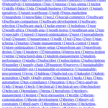
(
8
)
shopifyql
(
1
)
simulation
(
3
)
sis
(
1
)
sisense
(
1
)
six-sigma
(
1
)
sizing
(
1
)
skills
(
4
)
sku
(
1
)
sla
(
5
)
small-business
(
10
)
smart-factory
(
1
)
smart-
narratives
(
1
)
smart-warehouse
(
1
)
smb
(
9
)
sms-marketing
(
5
)
snapshots
(
1
)
snowflake
(
1
)
soc2
(
5
)
social-commerce
(
5
)
software
(
4
)
software-comparison
(
1
)
software-development
(
1
)
software-
selection
(
2
)
software-stack
(
1
)
solar-energy
(
1
)
solutions
(
1
)
sop
(
2
)
south-africa
(
3
)
south-asia
(
1
)
south-korea
(
1
)
southeast-asia
(
2
)
spc
(
1
)
specialty
(
1
)
speed
(
1
)
speed-optimization
(
2
)
spot
(
1
)
spreadsheets
(
1
)
sql
(
2
)
square
(
1
)
squarespace
(
1
)
ssdlc
(
1
)
ssl
(
2
)
sso
(
2
)
sst
(
1
)
star-
schema
(
2
)
startup
(
2
)
state-management
(
1
)
stock-control
(
1
)
store
(
1
)
store-optimization
(
1
)
store-setup
(
2
)
storefront-api
(
3
)
storefront-
design
(
1
)
stp
(
1
)
strategy
(
35
)
streaming
(
4
)
stress-test
(
1
)
stress-testing
(
1
)
stripe
(
2
)
structured-data
(
1
)
student-management
(
2
)
student-
performance
(
1
)
studio
(
3
)
subscriber
(
1
)
subscription
(
2
)
subscriptions
(
6
)
supplier
(
1
)
supply-chain
(
28
)
support
(
6
)
surveys
(
1
)
sustainability
(
14
)
sustainability-roi
(
1
)
sustainable-ecommerce
(
1
)
sustainable-
procurement
(
1
)
sync
(
1
)
tableau
(
3
)
tailwind-css
(
1
)
takealot
(
1
)
talent-
acquisition
(
2
)
tally
(
4
)
tally-prime
(
1
)
tanstack
(
1
)
tasks
(
1
)
tax
(
5
)
tax-
automation
(
2
)
tax-compliance
(
3
)
taxation
(
1
)
tco
(
5
)
tco-analysis
(
1
)
tds
(
1
)
team
(
1
)
tech
(
1
)
technical
(
1
)
technical-seo
(
4
)
technology
(
2
)
telecom
(
3
)
templates
(
3
)
temu
(
1
)
terraform
(
1
)
territory-
management
(
1
)
testing
(
7
)
text-messaging
(
1
)
textile
(
2
)
theme-
customization
(
1
)
theme-development
(
2
)
themes
(
1
)
theory-of-
constraints
(
1
)
third-party
(
1
)
throttling
(
1
)
ticketing
(
1
)
ticketing-