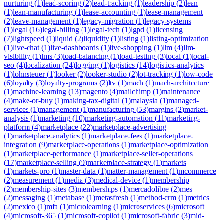
nurturing
(
1
)
lead-scoring
(
2
)
lead-tracking
(
1
)
leadership
(
2
)
lean
(
1
)
lean-manufacturing
(
1
)
lease-accounting
(
1
)
lease-management
(
2
)
leave-management
(
1
)
legacy-migration
(
1
)
legacy-systems
(
1
)
legal
(
16
)
legal-billing
(
1
)
legal-tech
(
1
)
lgpd
(
1
)
licensing
(
7
)
lightspeed
(
1
)
liquid
(
2
)
liquidity
(
1
)
listing
(
1
)
listing-optimization
(
1
)
live-chat
(
1
)
live-dashboards
(
1
)
live-shopping
(
1
)
llm
(
4
)
llm-
visibility
(
1
)
lms
(
3
)
load-balancing
(
1
)
load-testing
(
3
)
local
(
1
)
local-
seo
(
4
)
localization
(
24
)
logging
(
1
)
logistics
(
14
)
logistics-analytics
(
1
)
lohnsteuer
(
1
)
looker
(
2
)
looker-studio
(
2
)
lot-tracking
(
1
)
low-code
(
6
)
loyalty
(
3
)
loyalty-programs
(
2
)
ltv
(
1
)
mach
(
1
)
mach-architecture
(
1
)
machine-learning
(
13
)
magento
(
4
)
mailchimp
(
1
)
maintenance
(
4
)
make-or-buy
(
1
)
making-tax-digital
(
1
)
malaysia
(
1
)
managed-
services
(
1
)
management
(
1
)
manufacturing
(
53
)
margins
(
2
)
market-
analysis
(
1
)
marketing
(
10
)
marketing-automation
(
11
)
marketing-
platform
(
4
)
marketplace
(
22
)
marketplace-advertising
(
1
)
marketplace-analytics
(
1
)
marketplace-fees
(
1
)
marketplace-
integration
(
9
)
marketplace-operations
(
1
)
marketplace-optimization
(
1
)
marketplace-performance
(
1
)
marketplace-seller-operations
(
17
)
marketplace-selling
(
9
)
marketplace-strategy
(
1
)
markets
(
1
)
markets-pro
(
1
)
master-data
(
1
)
matter-management
(
1
)
mcommerce
(
2
)
measurement
(
1
)
media
(
3
)
medical-device
(
1
)
membership
(
2
)
membership-sites
(
3
)
memberships
(
1
)
mercadolibre
(
2
)
mes
(
2
)
messaging
(
1
)
metabase
(
1
)
metasfresh
(
1
)
method-crm
(
1
)
metrics
(
2
)
mexico
(
1
)
mfa
(
1
)
microlearning
(
1
)
microservices
(
6
)
microsoft
(
4
)
microsoft-365
(
1
)
microsoft-copilot
(
1
)
microsoft-fabric
(
3
)
mid-