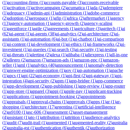
(
1
)
accounting-firms
(
1
)
accounts-payable
(
3
)
accounts-receivable
(
1
)
activation
(
1
)
activecampaign
(
2
)
acumatica
(
1
)
ada
(
2
)
adempiere
(
1
)
adequacy
(
1
)
admin-api
(
1
)
administration
(
1
)
adobe-commerce
(
2
)
adoption
(
2
)
aerospace
(
1
)
afip
(
1
)
africa
(
2
)
aftermarket
(
1
)
agency
(
13
)
agency-automation
(
1
)
agency-growth
(
2
)
agency-scaling
(
1
)
agentforce
(
1
)
agile
(
2
)
agreements
(
1
)
agriculture
(
3
)
agritech
(
1
)
ai
(
62
)
ai-agent
(
1
)
ai-agents
(
38
)
ai-analytics
(
2
)
ai-architecture
(
2
)
ai-
assistants
(
1
)
ai-automation
(
6
)
ai-bot
(
1
)
ai-chatbot
(
1
)
ai-comparison
(
1
)
ai-content
(
1
)
ai-development
(
1
)
ai-ethics
(
1
)
ai-frameworks
(
2
)
ai-
investment
(
1
)
ai-queries
(
1
)
ai-search
(
3
)
ai-security
(
1
)
ai-testing
(
1
)
ai-threats
(
1
)
alerting
(
2
)
alexa
(
1
)
alibaba
(
1
)
aliexpress
(
1
)
all-in-one
(
2
)
allegro
(
2
)
amazon
(
7
)
amazon-ads
(
1
)
amazon-ppc
(
1
)
amazon-
seller
(
1
)
aml
(
1
)
analytics
(
40
)
announcement
(
1
)
anomaly-detection
(
1
)
answer-engine-optimization
(
1
)
aov
(
1
)
ap-automation
(
1
)
apache
(
1
)
apcs
(
1
)
api
(
22
)
api-economy
(
1
)
api-first
(
2
)
api-gateway
(
1
)
api-
integration
(
4
)
api-security
(
2
)
apm
(
1
)
app-bridge
(
1
)
app-commerce
(
1
)
app-development
(
2
)
app-publishing
(
1
)
app-review
(
1
)
app-router
(
1
)
app-store
(
1
)
apparel
(
3
)
appi
(
1
)
apple-pay
(
1
)
applicant-tracking
(
1
)
applications
(
1
)
appointment-booking
(
2
)
appointments
(
1
)
appraisals
(
1
)
approval-chains
(
1
)
approvals
(
3
)
apps
(
1
)
ar
(
1
)
ar-
shopping
(
1
)
architecture
(
17
)
argentina
(
1
)
artificial-intelligence
(
2
)
as9100
(
1
)
asc-606
(
3
)
assessment
(
2
)
asset-management
(
4
)
assistant
(
1
)
ato
(
1
)
attribution
(
1
)
attrition
(
1
)
audience-analytics
(
1
)
audit
(
7
)
audit-trail
(
1
)
augmented
(
1
)
augmented-reality
(
2
)
australia
(
2
)
australia-gst
(
1
)
authentication
(
6
)
authentik
(
2
)
authorization