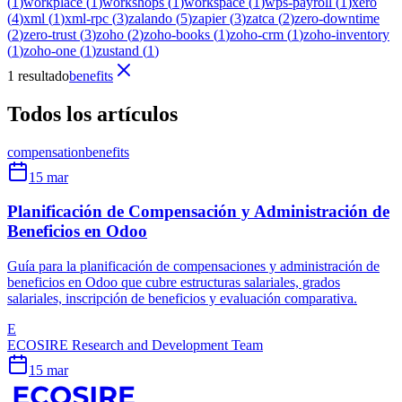
(
1
)
workplace
(
1
)
workshops
(
1
)
workspace
(
1
)
wps-payroll
(
1
)
xero
(
4
)
xml
(
1
)
xml-rpc
(
3
)
zalando
(
5
)
zapier
(
3
)
zatca
(
2
)
zero-downtime
(
2
)
zero-trust
(
3
)
zoho
(
2
)
zoho-books
(
1
)
zoho-crm
(
1
)
zoho-inventory
(
1
)
zoho-one
(
1
)
zustand
(
1
)
1 resultado
benefits
Todos los artículos
compensation
benefits
15 mar
Planificación de Compensación y Administración de
Beneficios en Odoo
Guía para la planificación de compensaciones y administración de
beneficios en Odoo que cubre estructuras salariales, grados
salariales, inscripción de beneficios y evaluación comparativa.
E
ECOSIRE Research and Development Team
15 mar