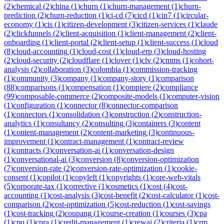
(
2
)
chemical
(
2
)
china
(
1
)
churn
(
1
)
churn-management
(
1
)
churn-
prediction
(
2
)
churn-reduction
(
1
)
ci-cd
(
7
)
cicd
(
1
)
cin7
(
1
)
circular-
economy
(
1
)
cis
(
1
)
citizen-development
(
3
)
citizen-services
(
1
)
claude
(
2
)
clickfunnels
(
2
)
client-acquisition
(
1
)
client-management
(
2
)
client-
onboarding
(
1
)
client-portal
(
2
)
client-setup
(
1
)
client-success
(
1
)
cloud
(
8
)
cloud-accounting
(
1
)
cloud-cost
(
1
)
cloud-erp
(
3
)
cloud-hosting
(
2
)
cloud-security
(
2
)
cloudflare
(
1
)
clover
(
1
)
clv
(
2
)
cmms
(
1
)
cohort-
analysis
(
2
)
collaboration
(
3
)
colombia
(
1
)
commission-tracking
(
1
)
community
(
3
)
company
(
1
)
company-story
(
1
)
comparison
(
88
)
comparisons
(
1
)
compensation
(
1
)
compiere
(
2
)
compliance
(
99
)
composable-commerce
(
2
)
composite-models
(
1
)
computer-vision
(
1
)
configuration
(
1
)
connector
(
8
)
connector-comparison
(
1
)
connectors
(
1
)
consolidation
(
3
)
construction
(
2
)
construction-
analytics
(
1
)
consultancy
(
2
)
consulting
(
3
)
containers
(
3
)
content
(
1
)
content-management
(
2
)
content-marketing
(
3
)
continuous-
improvement
(
1
)
contract-management
(
1
)
contract-review
(
1
)
contracts
(
3
)
conversation-ai
(
1
)
conversation-design
(
1
)
conversational-ai
(
3
)
conversion
(
8
)
conversion-optimization
(
7
)
conversion-rate
(
2
)
conversion-rate-optimization
(
1
)
cookie-
consent
(
1
)
copilot
(
1
)
copyleft
(
1
)
copyrights
(
1
)
core-web-vitals
(
5
)
corporate-tax
(
1
)
corrective
(
1
)
cosmetics
(
1
)
cost
(
4
)
cost-
accounting
(
1
)
cost-analysis
(
3
)
cost-benefit
(
2
)
cost-calculator
(
1
)
cost-
comparison
(
2
)
cost-optimization
(
5
)
cost-reduction
(
1
)
cost-savings
(
1
)
cost-tracking
(
2
)
coupang
(
1
)
course-creation
(
1
)
courses
(
3
)
cpa
(
1
)
cpq
(
1
)
cpra
(
1
)
credit-management
(
1
)
crewai
(
2
)
criteria
(
1
)
crm