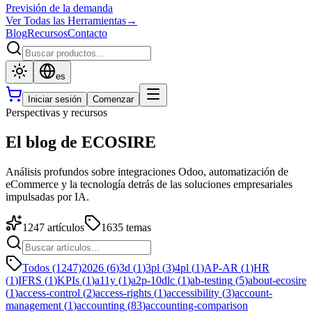
Previsión de la demanda
Ver Todas las Herramientas
→
Blog
Recursos
Contacto
es
Iniciar sesión
Comenzar
Perspectivas y recursos
El blog de ECOSIRE
Análisis profundos sobre integraciones Odoo, automatización de
eCommerce y la tecnología detrás de las soluciones empresariales
impulsadas por IA.
1247
artículos
1635
temas
Todos (1247)
2026
(
6
)
3d
(
1
)
3pl
(
3
)
4pl
(
1
)
AP-AR
(
1
)
HR
(
1
)
IFRS
(
1
)
KPIs
(
1
)
a11y
(
1
)
a2p-10dlc
(
1
)
ab-testing
(
5
)
about-ecosire
(
1
)
access-control
(
2
)
access-rights
(
1
)
accessibility
(
3
)
account-
management
(
1
)
accounting
(
83
)
accounting-comparison