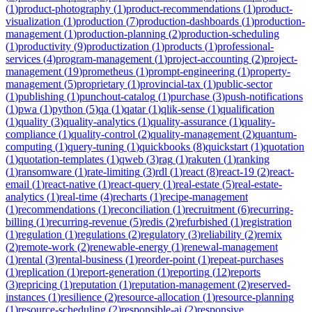
(
1
)
product-photography
(
1
)
product-recommendations
(
1
)
product-
visualization
(
1
)
production
(
7
)
production-dashboards
(
1
)
production-
management
(
1
)
production-planning
(
2
)
production-scheduling
(
1
)
productivity
(
9
)
productization
(
1
)
products
(
1
)
professional-
services
(
4
)
program-management
(
1
)
project-accounting
(
2
)
project-
management
(
19
)
prometheus
(
1
)
prompt-engineering
(
1
)
property-
management
(
5
)
proprietary
(
1
)
provincial-tax
(
1
)
public-sector
(
1
)
publishing
(
1
)
punchout-catalog
(
1
)
purchase
(
3
)
push-notifications
(
1
)
pwa
(
1
)
python
(
5
)
qa
(
1
)
qatar
(
1
)
qlik-sense
(
1
)
qualification
(
1
)
quality
(
3
)
quality-analytics
(
1
)
quality-assurance
(
1
)
quality-
compliance
(
1
)
quality-control
(
2
)
quality-management
(
2
)
quantum-
computing
(
1
)
query-tuning
(
1
)
quickbooks
(
8
)
quickstart
(
1
)
quotation
(
1
)
quotation-templates
(
1
)
qweb
(
3
)
rag
(
1
)
rakuten
(
1
)
ranking
(
1
)
ransomware
(
1
)
rate-limiting
(
3
)
rdl
(
1
)
react
(
8
)
react-19
(
2
)
react-
email
(
1
)
react-native
(
1
)
react-query
(
1
)
real-estate
(
5
)
real-estate-
analytics
(
1
)
real-time
(
4
)
recharts
(
1
)
recipe-management
(
1
)
recommendations
(
1
)
reconciliation
(
1
)
recruitment
(
6
)
recurring-
billing
(
1
)
recurring-revenue
(
5
)
redis
(
2
)
refurbished
(
1
)
registration
(
1
)
regulation
(
1
)
regulations
(
2
)
regulatory
(
3
)
reliability
(
2
)
remix
(
2
)
remote-work
(
2
)
renewable-energy
(
1
)
renewal-management
(
1
)
rental
(
3
)
rental-business
(
1
)
reorder-point
(
1
)
repeat-purchases
(
1
)
replication
(
1
)
report-generation
(
1
)
reporting
(
12
)
reports
(
3
)
repricing
(
1
)
reputation
(
1
)
reputation-management
(
2
)
reserved-
instances
(
1
)
resilience
(
2
)
resource-allocation
(
1
)
resource-planning
(
1
)
resource-scheduling
(
2
)
responsible-ai
(
2
)
responsive