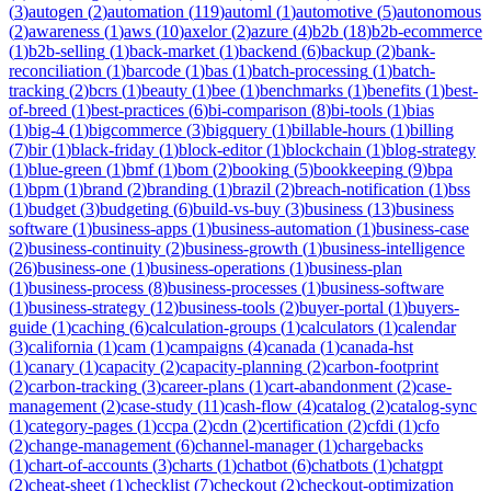
(
3
)
autogen
(
2
)
automation
(
119
)
automl
(
1
)
automotive
(
5
)
autonomous
(
2
)
awareness
(
1
)
aws
(
10
)
axelor
(
2
)
azure
(
4
)
b2b
(
18
)
b2b-ecommerce
(
1
)
b2b-selling
(
1
)
back-market
(
1
)
backend
(
6
)
backup
(
2
)
bank-
reconciliation
(
1
)
barcode
(
1
)
bas
(
1
)
batch-processing
(
1
)
batch-
tracking
(
2
)
bcrs
(
1
)
beauty
(
1
)
bee
(
1
)
benchmarks
(
1
)
benefits
(
1
)
best-
of-breed
(
1
)
best-practices
(
6
)
bi-comparison
(
8
)
bi-tools
(
1
)
bias
(
1
)
big-4
(
1
)
bigcommerce
(
3
)
bigquery
(
1
)
billable-hours
(
1
)
billing
(
7
)
bir
(
1
)
black-friday
(
1
)
block-editor
(
1
)
blockchain
(
1
)
blog-strategy
(
1
)
blue-green
(
1
)
bmf
(
1
)
bom
(
2
)
booking
(
5
)
bookkeeping
(
9
)
bpa
(
1
)
bpm
(
1
)
brand
(
2
)
branding
(
1
)
brazil
(
2
)
breach-notification
(
1
)
bss
(
1
)
budget
(
3
)
budgeting
(
6
)
build-vs-buy
(
3
)
business
(
13
)
business
software
(
1
)
business-apps
(
1
)
business-automation
(
1
)
business-case
(
2
)
business-continuity
(
2
)
business-growth
(
1
)
business-intelligence
(
26
)
business-one
(
1
)
business-operations
(
1
)
business-plan
(
1
)
business-process
(
8
)
business-processes
(
1
)
business-software
(
1
)
business-strategy
(
12
)
business-tools
(
2
)
buyer-portal
(
1
)
buyers-
guide
(
1
)
caching
(
6
)
calculation-groups
(
1
)
calculators
(
1
)
calendar
(
3
)
california
(
1
)
cam
(
1
)
campaigns
(
4
)
canada
(
1
)
canada-hst
(
1
)
canary
(
1
)
capacity
(
2
)
capacity-planning
(
2
)
carbon-footprint
(
2
)
carbon-tracking
(
3
)
career-plans
(
1
)
cart-abandonment
(
2
)
case-
management
(
2
)
case-study
(
11
)
cash-flow
(
4
)
catalog
(
2
)
catalog-sync
(
1
)
category-pages
(
1
)
ccpa
(
2
)
cdn
(
2
)
certification
(
2
)
cfdi
(
1
)
cfo
(
2
)
change-management
(
6
)
channel-manager
(
1
)
chargebacks
(
1
)
chart-of-accounts
(
3
)
charts
(
1
)
chatbot
(
6
)
chatbots
(
1
)
chatgpt
(
2
)
cheat-sheet
(
1
)
checklist
(
7
)
checkout
(
2
)
checkout-optimization