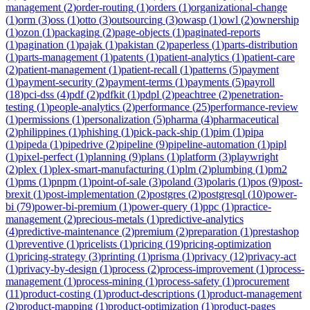
management
(
2
)
order-routing
(
1
)
orders
(
1
)
organizational-change
(
1
)
orm
(
3
)
oss
(
1
)
otto
(
3
)
outsourcing
(
3
)
owasp
(
1
)
owl
(
2
)
ownership
(
1
)
ozon
(
1
)
packaging
(
2
)
page-objects
(
1
)
paginated-reports
(
1
)
pagination
(
1
)
pajak
(
1
)
pakistan
(
2
)
paperless
(
1
)
parts-distribution
(
1
)
parts-management
(
1
)
patents
(
1
)
patient-analytics
(
1
)
patient-care
(
2
)
patient-management
(
1
)
patient-recall
(
1
)
patterns
(
5
)
payment
(
1
)
payment-security
(
2
)
payment-terms
(
1
)
payments
(
5
)
payroll
(
18
)
pci-dss
(
4
)
pdf
(
2
)
pdfkit
(
1
)
pdpl
(
2
)
peachtree
(
2
)
penetration-
testing
(
1
)
people-analytics
(
2
)
performance
(
25
)
performance-review
(
1
)
permissions
(
1
)
personalization
(
5
)
pharma
(
4
)
pharmaceutical
(
2
)
philippines
(
1
)
phishing
(
1
)
pick-pack-ship
(
1
)
pim
(
1
)
pipa
(
1
)
pipeda
(
1
)
pipedrive
(
2
)
pipeline
(
9
)
pipeline-automation
(
1
)
pipl
(
1
)
pixel-perfect
(
1
)
planning
(
9
)
plans
(
1
)
platform
(
3
)
playwright
(
2
)
plex
(
1
)
plex-smart-manufacturing
(
1
)
plm
(
2
)
plumbing
(
1
)
pm2
(
1
)
pms
(
1
)
pnpm
(
1
)
point-of-sale
(
3
)
poland
(
3
)
polaris
(
1
)
pos
(
9
)
post-
brexit
(
1
)
post-implementation
(
2
)
postgres
(
2
)
postgresql
(
10
)
power-
bi
(
79
)
power-bi-premium
(
1
)
power-query
(
1
)
ppc
(
1
)
practice-
management
(
2
)
precious-metals
(
1
)
predictive-analytics
(
4
)
predictive-maintenance
(
2
)
premium
(
2
)
preparation
(
1
)
prestashop
(
1
)
preventive
(
1
)
pricelists
(
1
)
pricing
(
19
)
pricing-optimization
(
1
)
pricing-strategy
(
3
)
printing
(
1
)
prisma
(
1
)
privacy
(
12
)
privacy-act
(
1
)
privacy-by-design
(
1
)
process
(
2
)
process-improvement
(
1
)
process-
management
(
1
)
process-mining
(
1
)
process-safety
(
1
)
procurement
(
11
)
product-costing
(
1
)
product-descriptions
(
1
)
product-management
(
2
)
product-mapping
(
1
)
product-optimization
(
1
)
product-pages