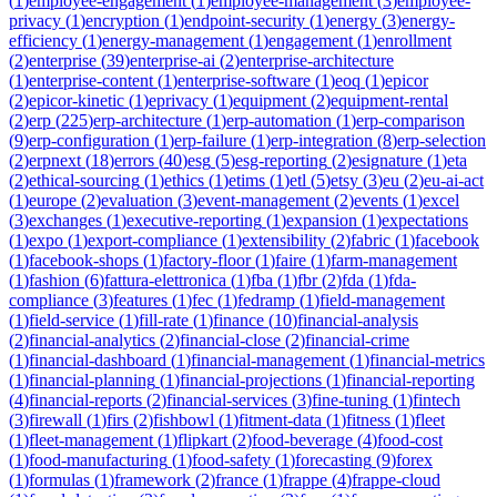
(
1
)
employee-engagement
(
1
)
employee-management
(
3
)
employee-
privacy
(
1
)
encryption
(
1
)
endpoint-security
(
1
)
energy
(
3
)
energy-
efficiency
(
1
)
energy-management
(
1
)
engagement
(
1
)
enrollment
(
2
)
enterprise
(
39
)
enterprise-ai
(
2
)
enterprise-architecture
(
1
)
enterprise-content
(
1
)
enterprise-software
(
1
)
eoq
(
1
)
epicor
(
2
)
epicor-kinetic
(
1
)
eprivacy
(
1
)
equipment
(
2
)
equipment-rental
(
2
)
erp
(
225
)
erp-architecture
(
1
)
erp-automation
(
1
)
erp-comparison
(
9
)
erp-configuration
(
1
)
erp-failure
(
1
)
erp-integration
(
8
)
erp-selection
(
2
)
erpnext
(
18
)
errors
(
40
)
esg
(
5
)
esg-reporting
(
2
)
esignature
(
1
)
eta
(
2
)
ethical-sourcing
(
1
)
ethics
(
1
)
etims
(
1
)
etl
(
5
)
etsy
(
3
)
eu
(
2
)
eu-ai-act
(
1
)
europe
(
2
)
evaluation
(
3
)
event-management
(
2
)
events
(
1
)
excel
(
3
)
exchanges
(
1
)
executive-reporting
(
1
)
expansion
(
1
)
expectations
(
1
)
expo
(
1
)
export-compliance
(
1
)
extensibility
(
2
)
fabric
(
1
)
facebook
(
1
)
facebook-shops
(
1
)
factory-floor
(
1
)
faire
(
1
)
farm-management
(
1
)
fashion
(
6
)
fattura-elettronica
(
1
)
fba
(
1
)
fbr
(
2
)
fda
(
1
)
fda-
compliance
(
3
)
features
(
1
)
fec
(
1
)
fedramp
(
1
)
field-management
(
1
)
field-service
(
1
)
fill-rate
(
1
)
finance
(
10
)
financial-analysis
(
2
)
financial-analytics
(
2
)
financial-close
(
2
)
financial-crime
(
1
)
financial-dashboard
(
1
)
financial-management
(
1
)
financial-metrics
(
1
)
financial-planning
(
1
)
financial-projections
(
1
)
financial-reporting
(
4
)
financial-reports
(
2
)
financial-services
(
3
)
fine-tuning
(
1
)
fintech
(
3
)
firewall
(
1
)
firs
(
2
)
fishbowl
(
1
)
fitment-data
(
1
)
fitness
(
1
)
fleet
(
1
)
fleet-management
(
1
)
flipkart
(
2
)
food-beverage
(
4
)
food-cost
(
1
)
food-manufacturing
(
1
)
food-safety
(
1
)
forecasting
(
9
)
forex
(
1
)
formulas
(
1
)
framework
(
2
)
france
(
1
)
frappe
(
4
)
frappe-cloud