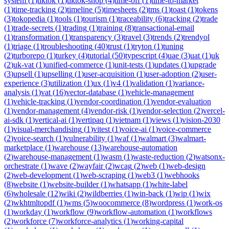
system
(
1
)
tiktok
(
1
)
tiktok-shop
(
4
)
time-off
(
1
)
time-to-market
(
1
)
time-tracking
(
2
)
timeline
(
5
)
timesheets
(
2
)
tms
(
1
)
toast
(
1
)
tokens
(
3
)
tokopedia
(
1
)
tools
(
1
)
tourism
(
1
)
traceability
(
6
)
tracking
(
2
)
trade
(
1
)
trade-secrets
(
1
)
trading
(
1
)
training
(
8
)
transactional-email
(
1
)
transformation
(
1
)
transparency
(
3
)
travel
(
3
)
trends
(
2
)
trendyol
(
1
)
triage
(
1
)
troubleshooting
(
40
)
trust
(
1
)
tryton
(
1
)
tuning
(
2
)
turborepo
(
1
)
turkey
(
4
)
tutorial
(
50
)
typescript
(
4
)
uae
(
3
)
uat
(
1
)
uk
(
2
)
uk-vat
(
1
)
unified-commerce
(
1
)
unit-tests
(
1
)
updates
(
1
)
upgrade
(
3
)
upsell
(
1
)
upselling
(
1
)
user-acquisition
(
1
)
user-adoption
(
2
)
user-
experience
(
3
)
utilization
(
1
)
ux
(
1
)
v4
(
1
)
validation
(
1
)
variance-
analysis
(
1
)
vat
(
16
)
vector-database
(
1
)
vehicle-management
(
1
)
vehicle-tracking
(
1
)
vendor-coordination
(
1
)
vendor-evaluation
(
1
)
vendor-management
(
4
)
vendor-risk
(
1
)
vendor-selection
(
2
)
vercel-
ai-sdk
(
1
)
vertical-ai
(
1
)
vertipaq
(
1
)
vietnam
(
1
)
views
(
1
)
vision-2030
(
1
)
visual-merchandising
(
1
)
vitest
(
1
)
voice-ai
(
1
)
voice-commerce
(
2
)
voice-search
(
1
)
vulnerability
(
1
)
waf
(
1
)
walmart
(
3
)
walmart-
marketplace
(
1
)
warehouse
(
13
)
warehouse-automation
(
2
)
warehouse-management
(
1
)
wasm
(
1
)
waste-reduction
(
2
)
watsonx-
orchestrate
(
1
)
wave
(
2
)
wayfair
(
2
)
wcag
(
2
)
web
(
1
)
web-design
(
2
)
web-development
(
1
)
web-scraping
(
1
)
web3
(
1
)
webhooks
(
8
)
website
(
1
)
website-builder
(
1
)
whatsapp
(
1
)
white-label
(
6
)
wholesale
(
12
)
wiki
(
2
)
wildberries
(
1
)
win-back
(
1
)
wip
(
1
)
wix
(
2
)
wkhtmltopdf
(
1
)
wms
(
5
)
woocommerce
(
8
)
wordpress
(
1
)
work-os
(
1
)
workday
(
1
)
workflow
(
9
)
workflow-automation
(
1
)
workflows
(
2
)
workforce
(
7
)
workforce-analytics
(
1
)
working-capital