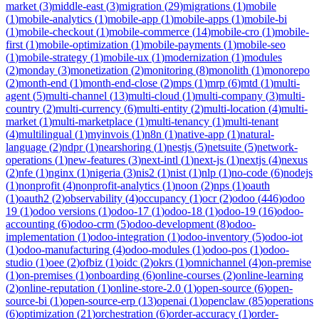
market
(
3
)
middle-east
(
3
)
migration
(
29
)
migrations
(
1
)
mobile
(
1
)
mobile-analytics
(
1
)
mobile-app
(
1
)
mobile-apps
(
1
)
mobile-bi
(
1
)
mobile-checkout
(
1
)
mobile-commerce
(
14
)
mobile-cro
(
1
)
mobile-
first
(
1
)
mobile-optimization
(
1
)
mobile-payments
(
1
)
mobile-seo
(
1
)
mobile-strategy
(
1
)
mobile-ux
(
1
)
modernization
(
1
)
modules
(
2
)
monday
(
3
)
monetization
(
2
)
monitoring
(
8
)
monolith
(
1
)
monorepo
(
2
)
month-end
(
1
)
month-end-close
(
2
)
mps
(
1
)
mrp
(
6
)
mtd
(
1
)
multi-
agent
(
5
)
multi-channel
(
13
)
multi-cloud
(
1
)
multi-company
(
3
)
multi-
country
(
2
)
multi-currency
(
6
)
multi-entity
(
2
)
multi-location
(
4
)
multi-
market
(
1
)
multi-marketplace
(
1
)
multi-tenancy
(
1
)
multi-tenant
(
4
)
multilingual
(
1
)
myinvois
(
1
)
n8n
(
1
)
native-app
(
1
)
natural-
language
(
2
)
ndpr
(
1
)
nearshoring
(
1
)
nestjs
(
5
)
netsuite
(
5
)
network-
operations
(
1
)
new-features
(
3
)
next-intl
(
1
)
next-js
(
1
)
nextjs
(
4
)
nexus
(
2
)
nfe
(
1
)
nginx
(
1
)
nigeria
(
3
)
nis2
(
1
)
nist
(
1
)
nlp
(
1
)
no-code
(
6
)
nodejs
(
1
)
nonprofit
(
4
)
nonprofit-analytics
(
1
)
noon
(
2
)
nps
(
1
)
oauth
(
1
)
oauth2
(
2
)
observability
(
4
)
occupancy
(
1
)
ocr
(
2
)
odoo
(
446
)
odoo
19
(
1
)
odoo versions
(
1
)
odoo-17
(
1
)
odoo-18
(
1
)
odoo-19
(
16
)
odoo-
accounting
(
6
)
odoo-crm
(
5
)
odoo-development
(
8
)
odoo-
implementation
(
1
)
odoo-integration
(
1
)
odoo-inventory
(
5
)
odoo-iot
(
1
)
odoo-manufacturing
(
4
)
odoo-modules
(
1
)
odoo-pos
(
1
)
odoo-
studio
(
1
)
oee
(
2
)
ofbiz
(
1
)
oidc
(
2
)
okrs
(
1
)
omnichannel
(
4
)
on-premise
(
1
)
on-premises
(
1
)
onboarding
(
6
)
online-courses
(
2
)
online-learning
(
2
)
online-reputation
(
1
)
online-store-2.0
(
1
)
open-source
(
6
)
open-
source-bi
(
1
)
open-source-erp
(
13
)
openai
(
1
)
openclaw
(
85
)
operations
(
6
)
optimization
(
21
)
orchestration
(
6
)
order-accuracy
(
1
)
order-