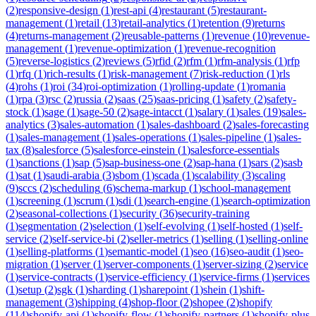
(
2
)
responsive-design
(
1
)
rest-api
(
4
)
restaurant
(
5
)
restaurant-
management
(
1
)
retail
(
13
)
retail-analytics
(
1
)
retention
(
9
)
returns
(
4
)
returns-management
(
2
)
reusable-patterns
(
1
)
revenue
(
10
)
revenue-
management
(
1
)
revenue-optimization
(
1
)
revenue-recognition
(
5
)
reverse-logistics
(
2
)
reviews
(
5
)
rfid
(
2
)
rfm
(
1
)
rfm-analysis
(
1
)
rfp
(
1
)
rfq
(
1
)
rich-results
(
1
)
risk-management
(
7
)
risk-reduction
(
1
)
rls
(
4
)
rohs
(
1
)
roi
(
34
)
roi-optimization
(
1
)
rolling-update
(
1
)
romania
(
1
)
rpa
(
3
)
rsc
(
2
)
russia
(
2
)
saas
(
25
)
saas-pricing
(
1
)
safety
(
2
)
safety-
stock
(
1
)
sage
(
1
)
sage-50
(
2
)
sage-intacct
(
1
)
salary
(
1
)
sales
(
19
)
sales-
analytics
(
3
)
sales-automation
(
1
)
sales-dashboard
(
2
)
sales-forecasting
(
1
)
sales-management
(
1
)
sales-operations
(
1
)
sales-pipeline
(
1
)
sales-
tax
(
8
)
salesforce
(
5
)
salesforce-einstein
(
1
)
salesforce-essentials
(
1
)
sanctions
(
1
)
sap
(
5
)
sap-business-one
(
2
)
sap-hana
(
1
)
sars
(
2
)
sasb
(
1
)
sat
(
1
)
saudi-arabia
(
3
)
sbom
(
1
)
scada
(
1
)
scalability
(
3
)
scaling
(
9
)
sccs
(
2
)
scheduling
(
6
)
schema-markup
(
1
)
school-management
(
1
)
screening
(
1
)
scrum
(
1
)
sdi
(
1
)
search-engine
(
1
)
search-optimization
(
2
)
seasonal-collections
(
1
)
security
(
36
)
security-training
(
1
)
segmentation
(
2
)
selection
(
1
)
self-evolving
(
1
)
self-hosted
(
1
)
self-
service
(
2
)
self-service-bi
(
2
)
seller-metrics
(
1
)
selling
(
1
)
selling-online
(
1
)
selling-platforms
(
1
)
semantic-model
(
1
)
seo
(
16
)
seo-audit
(
1
)
seo-
migration
(
1
)
server
(
1
)
server-components
(
1
)
server-sizing
(
2
)
service
(
1
)
service-contracts
(
1
)
service-efficiency
(
1
)
service-firms
(
1
)
services
(
1
)
setup
(
2
)
sgk
(
1
)
sharding
(
1
)
sharepoint
(
1
)
shein
(
1
)
shift-
management
(
3
)
shipping
(
4
)
shop-floor
(
2
)
shopee
(
2
)
shopify
(
114
)
shopify-api
(
1
)
shopify-flow
(
1
)
shopify-partners
(
1
)
shopify-plus