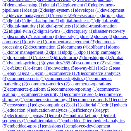
(
4
)
demand-sensing
(
1
)
dental
(
1
)
deployment
(
10
)
deployment-
pipelines
(
1
)
design
(
2
)
design-system
(
1
)
developer
(
1
)
development
(
13
)
device-management
(
1
)
devops
(
29
)
devsecops
(
1
)
dgfip
(
1
)
dian
(
1
)
digital
(
1
)
digital-adoption
(
1
)
digital-business
(
1
)
digital-health
(
1
)
digital-maturity
(
1
)
digital-products
(
1
)
digital-transformation
(
22
)
digital-twin
(
2
)
digital-twins
(
1
)
directquery
(
1
)
disaster-recovery
(
1
)
discounts
(
2
)
distribution
(
4
)
diversity
(
1
)
dms
(
2
)
docker
(
3
)
docker-
compose
(
1
)
doctype
(
1
)
document-management
(
3
)
document-
processing
(
2
)
documentation
(
2
)
documents
(
4
)
dolibarr
(
1
)
domo
(
1
)
donor-management
(
2
)
dpa
(
1
)
dpdp
(
1
)
dpo
(
1
)
drip-campaigns
(
1
)
drip-content
(
1
)
drizzle
(
3
)
drizzle-orm
(
2
)
dropshipping
(
3
)
dubai
(
1
)
dynamic-pricing
(
3
)
dynamics-365
(
4
)
e-commerce
(
2
)
e-factura
(
1
)
e-faktur
(
1
)
e-fatura
(
1
)
e-invoicing
(
5
)
e-way-bill
(
1
)
e2e
(
2
)
eaa
(
1
)
ebay
(
3
)
ec2
(
1
)
ecm
(
1
)
ecommerce
(
178
)
ecommerce-analytics
(
3
)
ecommerce-costs
(
1
)
ecommerce-logistics
(
1
)
ecommerce-
marketing
(
2
)
ecommerce-metrics
(
2
)
ecommerce-operations
(
2
)
ecommerce-platform
(
2
)
ecommerce-reporting
(
1
)
ecommerce-
scaling
(
1
)
ecommerce-security
(
1
)
ecommerce-seo
(
3
)
ecommerce-
shipping
(
1
)
ecommerce-technology
(
1
)
ecommerce-trends
(
1
)
ecosire
(
7
)
ecosystem
(
1
)
edge-computing
(
2
)
edi
(
1
)
editorial
(
1
)
edr
(
1
)
edtech
(
1
)
education
(
4
)
education-analytics
(
1
)
efficiency
(
8
)
egypt
(
2
)
electronics
(
1
)
emag
(
1
)
email
(
2
)
email-marketing
(
10
)
email-
sequences
(
1
)
email-templates
(
1
)
embedded
(
2
)
embedded-analytics
(
5
)
embedded-apps
(
1
)
emissions
(
1
)
employee-development