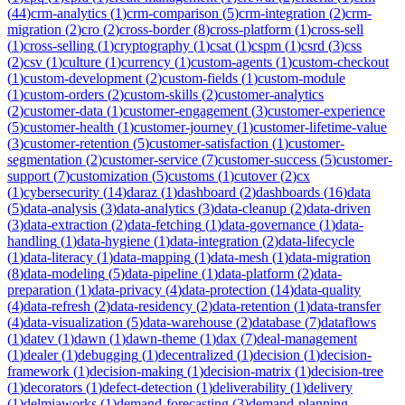
(
44
)
crm-analytics
(
1
)
crm-comparison
(
5
)
crm-integration
(
2
)
crm-
migration
(
2
)
cro
(
2
)
cross-border
(
8
)
cross-platform
(
1
)
cross-sell
(
1
)
cross-selling
(
1
)
cryptography
(
1
)
csat
(
1
)
cspm
(
1
)
csrd
(
3
)
css
(
2
)
csv
(
1
)
culture
(
1
)
currency
(
1
)
custom-agents
(
1
)
custom-checkout
(
1
)
custom-development
(
2
)
custom-fields
(
1
)
custom-module
(
1
)
custom-orders
(
2
)
custom-skills
(
2
)
customer-analytics
(
2
)
customer-data
(
1
)
customer-engagement
(
3
)
customer-experience
(
5
)
customer-health
(
1
)
customer-journey
(
1
)
customer-lifetime-value
(
3
)
customer-retention
(
5
)
customer-satisfaction
(
1
)
customer-
segmentation
(
2
)
customer-service
(
7
)
customer-success
(
5
)
customer-
support
(
7
)
customization
(
5
)
customs
(
1
)
cutover
(
2
)
cx
(
1
)
cybersecurity
(
14
)
daraz
(
1
)
dashboard
(
2
)
dashboards
(
16
)
data
(
5
)
data-analysis
(
3
)
data-analytics
(
3
)
data-cleanup
(
2
)
data-driven
(
3
)
data-extraction
(
2
)
data-fetching
(
1
)
data-governance
(
1
)
data-
handling
(
1
)
data-hygiene
(
1
)
data-integration
(
2
)
data-lifecycle
(
1
)
data-literacy
(
1
)
data-mapping
(
1
)
data-mesh
(
1
)
data-migration
(
8
)
data-modeling
(
5
)
data-pipeline
(
1
)
data-platform
(
2
)
data-
preparation
(
1
)
data-privacy
(
4
)
data-protection
(
14
)
data-quality
(
4
)
data-refresh
(
2
)
data-residency
(
2
)
data-retention
(
1
)
data-transfer
(
4
)
data-visualization
(
5
)
data-warehouse
(
2
)
database
(
7
)
dataflows
(
1
)
datev
(
1
)
dawn
(
1
)
dawn-theme
(
1
)
dax
(
7
)
deal-management
(
1
)
dealer
(
1
)
debugging
(
1
)
decentralized
(
1
)
decision
(
1
)
decision-
framework
(
1
)
decision-making
(
1
)
decision-matrix
(
1
)
decision-tree
(
1
)
decorators
(
1
)
defect-detection
(
1
)
deliverability
(
1
)
delivery
(
1
)
delmiaworks
(
1
)
demand-forecasting
(
3
)
demand-planning