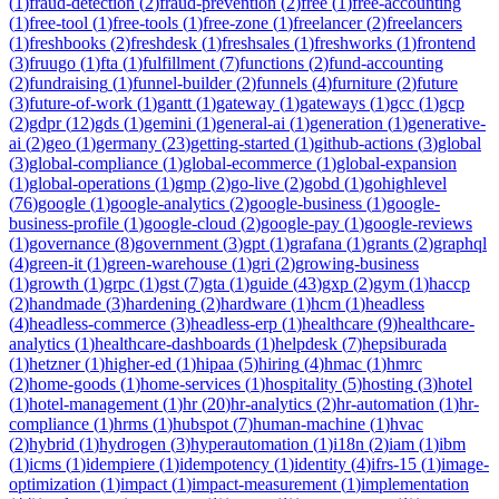
(
1
)
fraud-detection
(
2
)
fraud-prevention
(
2
)
free
(
1
)
free-accounting
(
1
)
free-tool
(
1
)
free-tools
(
1
)
free-zone
(
1
)
freelancer
(
2
)
freelancers
(
1
)
freshbooks
(
2
)
freshdesk
(
1
)
freshsales
(
1
)
freshworks
(
1
)
frontend
(
3
)
fruugo
(
1
)
fta
(
1
)
fulfillment
(
7
)
functions
(
2
)
fund-accounting
(
2
)
fundraising
(
1
)
funnel-builder
(
2
)
funnels
(
4
)
furniture
(
2
)
future
(
3
)
future-of-work
(
1
)
gantt
(
1
)
gateway
(
1
)
gateways
(
1
)
gcc
(
1
)
gcp
(
2
)
gdpr
(
12
)
gds
(
1
)
gemini
(
1
)
general-ai
(
1
)
generation
(
1
)
generative-
ai
(
2
)
geo
(
1
)
germany
(
23
)
getting-started
(
1
)
github-actions
(
3
)
global
(
3
)
global-compliance
(
1
)
global-ecommerce
(
1
)
global-expansion
(
1
)
global-operations
(
1
)
gmp
(
2
)
go-live
(
2
)
gobd
(
1
)
gohighlevel
(
76
)
google
(
1
)
google-analytics
(
2
)
google-business
(
1
)
google-
business-profile
(
1
)
google-cloud
(
2
)
google-pay
(
1
)
google-reviews
(
1
)
governance
(
8
)
government
(
3
)
gpt
(
1
)
grafana
(
1
)
grants
(
2
)
graphql
(
4
)
green-it
(
1
)
green-warehouse
(
1
)
gri
(
2
)
growing-business
(
1
)
growth
(
1
)
grpc
(
1
)
gst
(
7
)
gta
(
1
)
guide
(
43
)
gxp
(
2
)
gym
(
1
)
haccp
(
2
)
handmade
(
3
)
hardening
(
2
)
hardware
(
1
)
hcm
(
1
)
headless
(
4
)
headless-commerce
(
3
)
headless-erp
(
1
)
healthcare
(
9
)
healthcare-
analytics
(
1
)
healthcare-dashboards
(
1
)
helpdesk
(
7
)
hepsiburada
(
1
)
hetzner
(
1
)
higher-ed
(
1
)
hipaa
(
5
)
hiring
(
4
)
hmac
(
1
)
hmrc
(
2
)
home-goods
(
1
)
home-services
(
1
)
hospitality
(
5
)
hosting
(
3
)
hotel
(
1
)
hotel-management
(
1
)
hr
(
20
)
hr-analytics
(
2
)
hr-automation
(
1
)
hr-
compliance
(
1
)
hrms
(
1
)
hubspot
(
7
)
human-machine
(
1
)
hvac
(
2
)
hybrid
(
1
)
hydrogen
(
3
)
hyperautomation
(
1
)
i18n
(
2
)
iam
(
1
)
ibm
(
1
)
icms
(
1
)
idempiere
(
1
)
idempotency
(
1
)
identity
(
4
)
ifrs-15
(
1
)
image-
optimization
(
1
)
impact
(
1
)
impact-measurement
(
1
)
implementation