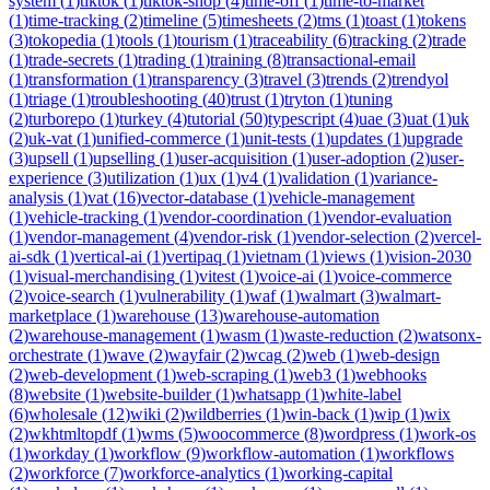
system
(
1
)
tiktok
(
1
)
tiktok-shop
(
4
)
time-off
(
1
)
time-to-market
(
1
)
time-tracking
(
2
)
timeline
(
5
)
timesheets
(
2
)
tms
(
1
)
toast
(
1
)
tokens
(
3
)
tokopedia
(
1
)
tools
(
1
)
tourism
(
1
)
traceability
(
6
)
tracking
(
2
)
trade
(
1
)
trade-secrets
(
1
)
trading
(
1
)
training
(
8
)
transactional-email
(
1
)
transformation
(
1
)
transparency
(
3
)
travel
(
3
)
trends
(
2
)
trendyol
(
1
)
triage
(
1
)
troubleshooting
(
40
)
trust
(
1
)
tryton
(
1
)
tuning
(
2
)
turborepo
(
1
)
turkey
(
4
)
tutorial
(
50
)
typescript
(
4
)
uae
(
3
)
uat
(
1
)
uk
(
2
)
uk-vat
(
1
)
unified-commerce
(
1
)
unit-tests
(
1
)
updates
(
1
)
upgrade
(
3
)
upsell
(
1
)
upselling
(
1
)
user-acquisition
(
1
)
user-adoption
(
2
)
user-
experience
(
3
)
utilization
(
1
)
ux
(
1
)
v4
(
1
)
validation
(
1
)
variance-
analysis
(
1
)
vat
(
16
)
vector-database
(
1
)
vehicle-management
(
1
)
vehicle-tracking
(
1
)
vendor-coordination
(
1
)
vendor-evaluation
(
1
)
vendor-management
(
4
)
vendor-risk
(
1
)
vendor-selection
(
2
)
vercel-
ai-sdk
(
1
)
vertical-ai
(
1
)
vertipaq
(
1
)
vietnam
(
1
)
views
(
1
)
vision-2030
(
1
)
visual-merchandising
(
1
)
vitest
(
1
)
voice-ai
(
1
)
voice-commerce
(
2
)
voice-search
(
1
)
vulnerability
(
1
)
waf
(
1
)
walmart
(
3
)
walmart-
marketplace
(
1
)
warehouse
(
13
)
warehouse-automation
(
2
)
warehouse-management
(
1
)
wasm
(
1
)
waste-reduction
(
2
)
watsonx-
orchestrate
(
1
)
wave
(
2
)
wayfair
(
2
)
wcag
(
2
)
web
(
1
)
web-design
(
2
)
web-development
(
1
)
web-scraping
(
1
)
web3
(
1
)
webhooks
(
8
)
website
(
1
)
website-builder
(
1
)
whatsapp
(
1
)
white-label
(
6
)
wholesale
(
12
)
wiki
(
2
)
wildberries
(
1
)
win-back
(
1
)
wip
(
1
)
wix
(
2
)
wkhtmltopdf
(
1
)
wms
(
5
)
woocommerce
(
8
)
wordpress
(
1
)
work-os
(
1
)
workday
(
1
)
workflow
(
9
)
workflow-automation
(
1
)
workflows
(
2
)
workforce
(
7
)
workforce-analytics
(
1
)
working-capital