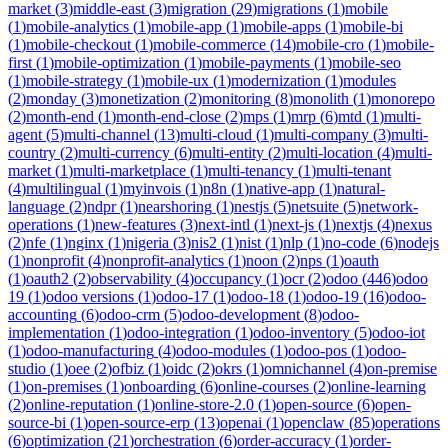
market
(
3
)
middle-east
(
3
)
migration
(
29
)
migrations
(
1
)
mobile
(
1
)
mobile-analytics
(
1
)
mobile-app
(
1
)
mobile-apps
(
1
)
mobile-bi
(
1
)
mobile-checkout
(
1
)
mobile-commerce
(
14
)
mobile-cro
(
1
)
mobile-
first
(
1
)
mobile-optimization
(
1
)
mobile-payments
(
1
)
mobile-seo
(
1
)
mobile-strategy
(
1
)
mobile-ux
(
1
)
modernization
(
1
)
modules
(
2
)
monday
(
3
)
monetization
(
2
)
monitoring
(
8
)
monolith
(
1
)
monorepo
(
2
)
month-end
(
1
)
month-end-close
(
2
)
mps
(
1
)
mrp
(
6
)
mtd
(
1
)
multi-
agent
(
5
)
multi-channel
(
13
)
multi-cloud
(
1
)
multi-company
(
3
)
multi-
country
(
2
)
multi-currency
(
6
)
multi-entity
(
2
)
multi-location
(
4
)
multi-
market
(
1
)
multi-marketplace
(
1
)
multi-tenancy
(
1
)
multi-tenant
(
4
)
multilingual
(
1
)
myinvois
(
1
)
n8n
(
1
)
native-app
(
1
)
natural-
language
(
2
)
ndpr
(
1
)
nearshoring
(
1
)
nestjs
(
5
)
netsuite
(
5
)
network-
operations
(
1
)
new-features
(
3
)
next-intl
(
1
)
next-js
(
1
)
nextjs
(
4
)
nexus
(
2
)
nfe
(
1
)
nginx
(
1
)
nigeria
(
3
)
nis2
(
1
)
nist
(
1
)
nlp
(
1
)
no-code
(
6
)
nodejs
(
1
)
nonprofit
(
4
)
nonprofit-analytics
(
1
)
noon
(
2
)
nps
(
1
)
oauth
(
1
)
oauth2
(
2
)
observability
(
4
)
occupancy
(
1
)
ocr
(
2
)
odoo
(
446
)
odoo
19
(
1
)
odoo versions
(
1
)
odoo-17
(
1
)
odoo-18
(
1
)
odoo-19
(
16
)
odoo-
accounting
(
6
)
odoo-crm
(
5
)
odoo-development
(
8
)
odoo-
implementation
(
1
)
odoo-integration
(
1
)
odoo-inventory
(
5
)
odoo-iot
(
1
)
odoo-manufacturing
(
4
)
odoo-modules
(
1
)
odoo-pos
(
1
)
odoo-
studio
(
1
)
oee
(
2
)
ofbiz
(
1
)
oidc
(
2
)
okrs
(
1
)
omnichannel
(
4
)
on-premise
(
1
)
on-premises
(
1
)
onboarding
(
6
)
online-courses
(
2
)
online-learning
(
2
)
online-reputation
(
1
)
online-store-2.0
(
1
)
open-source
(
6
)
open-
source-bi
(
1
)
open-source-erp
(
13
)
openai
(
1
)
openclaw
(
85
)
operations
(
6
)
optimization
(
21
)
orchestration
(
6
)
order-accuracy
(
1
)
order-