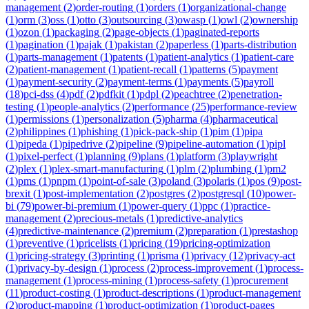
management
(
2
)
order-routing
(
1
)
orders
(
1
)
organizational-change
(
1
)
orm
(
3
)
oss
(
1
)
otto
(
3
)
outsourcing
(
3
)
owasp
(
1
)
owl
(
2
)
ownership
(
1
)
ozon
(
1
)
packaging
(
2
)
page-objects
(
1
)
paginated-reports
(
1
)
pagination
(
1
)
pajak
(
1
)
pakistan
(
2
)
paperless
(
1
)
parts-distribution
(
1
)
parts-management
(
1
)
patents
(
1
)
patient-analytics
(
1
)
patient-care
(
2
)
patient-management
(
1
)
patient-recall
(
1
)
patterns
(
5
)
payment
(
1
)
payment-security
(
2
)
payment-terms
(
1
)
payments
(
5
)
payroll
(
18
)
pci-dss
(
4
)
pdf
(
2
)
pdfkit
(
1
)
pdpl
(
2
)
peachtree
(
2
)
penetration-
testing
(
1
)
people-analytics
(
2
)
performance
(
25
)
performance-review
(
1
)
permissions
(
1
)
personalization
(
5
)
pharma
(
4
)
pharmaceutical
(
2
)
philippines
(
1
)
phishing
(
1
)
pick-pack-ship
(
1
)
pim
(
1
)
pipa
(
1
)
pipeda
(
1
)
pipedrive
(
2
)
pipeline
(
9
)
pipeline-automation
(
1
)
pipl
(
1
)
pixel-perfect
(
1
)
planning
(
9
)
plans
(
1
)
platform
(
3
)
playwright
(
2
)
plex
(
1
)
plex-smart-manufacturing
(
1
)
plm
(
2
)
plumbing
(
1
)
pm2
(
1
)
pms
(
1
)
pnpm
(
1
)
point-of-sale
(
3
)
poland
(
3
)
polaris
(
1
)
pos
(
9
)
post-
brexit
(
1
)
post-implementation
(
2
)
postgres
(
2
)
postgresql
(
10
)
power-
bi
(
79
)
power-bi-premium
(
1
)
power-query
(
1
)
ppc
(
1
)
practice-
management
(
2
)
precious-metals
(
1
)
predictive-analytics
(
4
)
predictive-maintenance
(
2
)
premium
(
2
)
preparation
(
1
)
prestashop
(
1
)
preventive
(
1
)
pricelists
(
1
)
pricing
(
19
)
pricing-optimization
(
1
)
pricing-strategy
(
3
)
printing
(
1
)
prisma
(
1
)
privacy
(
12
)
privacy-act
(
1
)
privacy-by-design
(
1
)
process
(
2
)
process-improvement
(
1
)
process-
management
(
1
)
process-mining
(
1
)
process-safety
(
1
)
procurement
(
11
)
product-costing
(
1
)
product-descriptions
(
1
)
product-management
(
2
)
product-mapping
(
1
)
product-optimization
(
1
)
product-pages