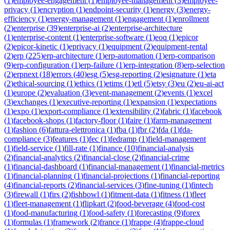
(
1
)
employee-engagement
(
1
)
employee-management
(
3
)
employee-
privacy
(
1
)
encryption
(
1
)
endpoint-security
(
1
)
energy
(
3
)
energy-
efficiency
(
1
)
energy-management
(
1
)
engagement
(
1
)
enrollment
(
2
)
enterprise
(
39
)
enterprise-ai
(
2
)
enterprise-architecture
(
1
)
enterprise-content
(
1
)
enterprise-software
(
1
)
eoq
(
1
)
epicor
(
2
)
epicor-kinetic
(
1
)
eprivacy
(
1
)
equipment
(
2
)
equipment-rental
(
2
)
erp
(
225
)
erp-architecture
(
1
)
erp-automation
(
1
)
erp-comparison
(
9
)
erp-configuration
(
1
)
erp-failure
(
1
)
erp-integration
(
8
)
erp-selection
(
2
)
erpnext
(
18
)
errors
(
40
)
esg
(
5
)
esg-reporting
(
2
)
esignature
(
1
)
eta
(
2
)
ethical-sourcing
(
1
)
ethics
(
1
)
etims
(
1
)
etl
(
5
)
etsy
(
3
)
eu
(
2
)
eu-ai-act
(
1
)
europe
(
2
)
evaluation
(
3
)
event-management
(
2
)
events
(
1
)
excel
(
3
)
exchanges
(
1
)
executive-reporting
(
1
)
expansion
(
1
)
expectations
(
1
)
expo
(
1
)
export-compliance
(
1
)
extensibility
(
2
)
fabric
(
1
)
facebook
(
1
)
facebook-shops
(
1
)
factory-floor
(
1
)
faire
(
1
)
farm-management
(
1
)
fashion
(
6
)
fattura-elettronica
(
1
)
fba
(
1
)
fbr
(
2
)
fda
(
1
)
fda-
compliance
(
3
)
features
(
1
)
fec
(
1
)
fedramp
(
1
)
field-management
(
1
)
field-service
(
1
)
fill-rate
(
1
)
finance
(
10
)
financial-analysis
(
2
)
financial-analytics
(
2
)
financial-close
(
2
)
financial-crime
(
1
)
financial-dashboard
(
1
)
financial-management
(
1
)
financial-metrics
(
1
)
financial-planning
(
1
)
financial-projections
(
1
)
financial-reporting
(
4
)
financial-reports
(
2
)
financial-services
(
3
)
fine-tuning
(
1
)
fintech
(
3
)
firewall
(
1
)
firs
(
2
)
fishbowl
(
1
)
fitment-data
(
1
)
fitness
(
1
)
fleet
(
1
)
fleet-management
(
1
)
flipkart
(
2
)
food-beverage
(
4
)
food-cost
(
1
)
food-manufacturing
(
1
)
food-safety
(
1
)
forecasting
(
9
)
forex
(
1
)
formulas
(
1
)
framework
(
2
)
france
(
1
)
frappe
(
4
)
frappe-cloud