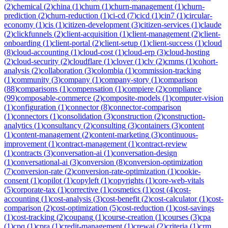
(
2
)
chemical
(
2
)
china
(
1
)
churn
(
1
)
churn-management
(
1
)
churn-
prediction
(
2
)
churn-reduction
(
1
)
ci-cd
(
7
)
cicd
(
1
)
cin7
(
1
)
circular-
economy
(
1
)
cis
(
1
)
citizen-development
(
3
)
citizen-services
(
1
)
claude
(
2
)
clickfunnels
(
2
)
client-acquisition
(
1
)
client-management
(
2
)
client-
onboarding
(
1
)
client-portal
(
2
)
client-setup
(
1
)
client-success
(
1
)
cloud
(
8
)
cloud-accounting
(
1
)
cloud-cost
(
1
)
cloud-erp
(
3
)
cloud-hosting
(
2
)
cloud-security
(
2
)
cloudflare
(
1
)
clover
(
1
)
clv
(
2
)
cmms
(
1
)
cohort-
analysis
(
2
)
collaboration
(
3
)
colombia
(
1
)
commission-tracking
(
1
)
community
(
3
)
company
(
1
)
company-story
(
1
)
comparison
(
88
)
comparisons
(
1
)
compensation
(
1
)
compiere
(
2
)
compliance
(
99
)
composable-commerce
(
2
)
composite-models
(
1
)
computer-vision
(
1
)
configuration
(
1
)
connector
(
8
)
connector-comparison
(
1
)
connectors
(
1
)
consolidation
(
3
)
construction
(
2
)
construction-
analytics
(
1
)
consultancy
(
2
)
consulting
(
3
)
containers
(
3
)
content
(
1
)
content-management
(
2
)
content-marketing
(
3
)
continuous-
improvement
(
1
)
contract-management
(
1
)
contract-review
(
1
)
contracts
(
3
)
conversation-ai
(
1
)
conversation-design
(
1
)
conversational-ai
(
3
)
conversion
(
8
)
conversion-optimization
(
7
)
conversion-rate
(
2
)
conversion-rate-optimization
(
1
)
cookie-
consent
(
1
)
copilot
(
1
)
copyleft
(
1
)
copyrights
(
1
)
core-web-vitals
(
5
)
corporate-tax
(
1
)
corrective
(
1
)
cosmetics
(
1
)
cost
(
4
)
cost-
accounting
(
1
)
cost-analysis
(
3
)
cost-benefit
(
2
)
cost-calculator
(
1
)
cost-
comparison
(
2
)
cost-optimization
(
5
)
cost-reduction
(
1
)
cost-savings
(
1
)
cost-tracking
(
2
)
coupang
(
1
)
course-creation
(
1
)
courses
(
3
)
cpa
(
1
)
cpq
(
1
)
cpra
(
1
)
credit-management
(
1
)
crewai
(
2
)
criteria
(
1
)
crm