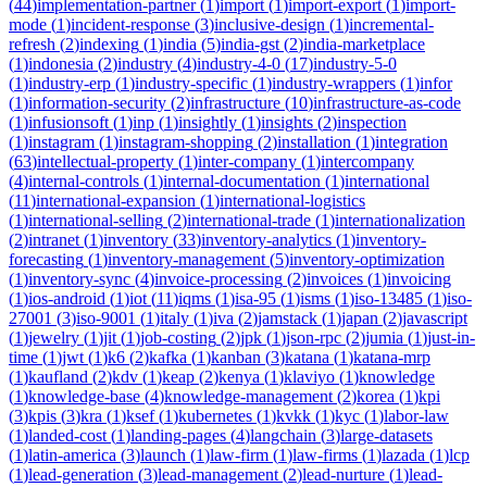
(
44
)
implementation-partner
(
1
)
import
(
1
)
import-export
(
1
)
import-
mode
(
1
)
incident-response
(
3
)
inclusive-design
(
1
)
incremental-
refresh
(
2
)
indexing
(
1
)
india
(
5
)
india-gst
(
2
)
india-marketplace
(
1
)
indonesia
(
2
)
industry
(
4
)
industry-4-0
(
17
)
industry-5-0
(
1
)
industry-erp
(
1
)
industry-specific
(
1
)
industry-wrappers
(
1
)
infor
(
1
)
information-security
(
2
)
infrastructure
(
10
)
infrastructure-as-code
(
1
)
infusionsoft
(
1
)
inp
(
1
)
insightly
(
1
)
insights
(
2
)
inspection
(
1
)
instagram
(
1
)
instagram-shopping
(
2
)
installation
(
1
)
integration
(
63
)
intellectual-property
(
1
)
inter-company
(
1
)
intercompany
(
4
)
internal-controls
(
1
)
internal-documentation
(
1
)
international
(
11
)
international-expansion
(
1
)
international-logistics
(
1
)
international-selling
(
2
)
international-trade
(
1
)
internationalization
(
2
)
intranet
(
1
)
inventory
(
33
)
inventory-analytics
(
1
)
inventory-
forecasting
(
1
)
inventory-management
(
5
)
inventory-optimization
(
1
)
inventory-sync
(
4
)
invoice-processing
(
2
)
invoices
(
1
)
invoicing
(
1
)
ios-android
(
1
)
iot
(
11
)
iqms
(
1
)
isa-95
(
1
)
isms
(
1
)
iso-13485
(
1
)
iso-
27001
(
3
)
iso-9001
(
1
)
italy
(
1
)
iva
(
2
)
jamstack
(
1
)
japan
(
2
)
javascript
(
1
)
jewelry
(
1
)
jit
(
1
)
job-costing
(
2
)
jpk
(
1
)
json-rpc
(
2
)
jumia
(
1
)
just-in-
time
(
1
)
jwt
(
1
)
k6
(
2
)
kafka
(
1
)
kanban
(
3
)
katana
(
1
)
katana-mrp
(
1
)
kaufland
(
2
)
kdv
(
1
)
keap
(
2
)
kenya
(
1
)
klaviyo
(
1
)
knowledge
(
1
)
knowledge-base
(
4
)
knowledge-management
(
2
)
korea
(
1
)
kpi
(
3
)
kpis
(
3
)
kra
(
1
)
ksef
(
1
)
kubernetes
(
1
)
kvkk
(
1
)
kyc
(
1
)
labor-law
(
1
)
landed-cost
(
1
)
landing-pages
(
4
)
langchain
(
3
)
large-datasets
(
1
)
latin-america
(
3
)
launch
(
1
)
law-firm
(
1
)
law-firms
(
1
)
lazada
(
1
)
lcp
(
1
)
lead-generation
(
3
)
lead-management
(
2
)
lead-nurture
(
1
)
lead-