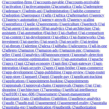
(
1
)
accounting-firms
(
1
)
accounts-payable
(
3
)
accounts-receivable
(
1
)
activation
(
1
)
activecampaign
(
2
)
acumatica
(
1
)
ada
(
2
)
adempiere
(
1
)
adequacy
(
1
)
admin-api
(
1
)
administration
(
1
)
adobe-commerce
(
2
)
adoption
(
2
)
aerospace
(
1
)
afip
(
1
)
africa
(
2
)
aftermarket
(
1
)
agency
(
13
)
agency-automation
(
1
)
agency-growth
(
2
)
agency-scaling
(
1
)
agentforce
(
1
)
agile
(
2
)
agreements
(
1
)
agriculture
(
3
)
agritech
(
1
)
ai
(
62
)
ai-agent
(
1
)
ai-agents
(
38
)
ai-analytics
(
2
)
ai-architecture
(
2
)
ai-
assistants
(
1
)
ai-automation
(
6
)
ai-bot
(
1
)
ai-chatbot
(
1
)
ai-comparison
(
1
)
ai-content
(
1
)
ai-development
(
1
)
ai-ethics
(
1
)
ai-frameworks
(
2
)
ai-
investment
(
1
)
ai-queries
(
1
)
ai-search
(
3
)
ai-security
(
1
)
ai-testing
(
1
)
ai-threats
(
1
)
alerting
(
2
)
alexa
(
1
)
alibaba
(
1
)
aliexpress
(
1
)
all-in-one
(
2
)
allegro
(
2
)
amazon
(
7
)
amazon-ads
(
1
)
amazon-ppc
(
1
)
amazon-
seller
(
1
)
aml
(
1
)
analytics
(
40
)
announcement
(
1
)
anomaly-detection
(
1
)
answer-engine-optimization
(
1
)
aov
(
1
)
ap-automation
(
1
)
apache
(
1
)
apcs
(
1
)
api
(
22
)
api-economy
(
1
)
api-first
(
2
)
api-gateway
(
1
)
api-
integration
(
4
)
api-security
(
2
)
apm
(
1
)
app-bridge
(
1
)
app-commerce
(
1
)
app-development
(
2
)
app-publishing
(
1
)
app-review
(
1
)
app-router
(
1
)
app-store
(
1
)
apparel
(
3
)
appi
(
1
)
apple-pay
(
1
)
applicant-tracking
(
1
)
applications
(
1
)
appointment-booking
(
2
)
appointments
(
1
)
appraisals
(
1
)
approval-chains
(
1
)
approvals
(
3
)
apps
(
1
)
ar
(
1
)
ar-
shopping
(
1
)
architecture
(
17
)
argentina
(
1
)
artificial-intelligence
(
2
)
as9100
(
1
)
asc-606
(
3
)
assessment
(
2
)
asset-management
(
4
)
assistant
(
1
)
ato
(
1
)
attribution
(
1
)
attrition
(
1
)
audience-analytics
(
1
)
audit
(
7
)
audit-trail
(
1
)
augmented
(
1
)
augmented-reality
(
2
)
australia
(
2
)
australia-gst
(
1
)
authentication
(
6
)
authentik
(
2
)
authorization