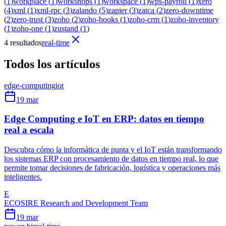
(
1
)
workplace
(
1
)
workshops
(
1
)
workspace
(
1
)
wps-payroll
(
1
)
xero
(
4
)
xml
(
1
)
xml-rpc
(
3
)
zalando
(
5
)
zapier
(
3
)
zatca
(
2
)
zero-downtime
(
2
)
zero-trust
(
3
)
zoho
(
2
)
zoho-books
(
1
)
zoho-crm
(
1
)
zoho-inventory
(
1
)
zoho-one
(
1
)
zustand
(
1
)
4 resultados
real-time
Todos los artículos
edge-computing
iot
19 mar
Edge Computing e IoT en ERP: datos en tiempo
real a escala
Descubra cómo la informática de punta y el IoT están transformando
los sistemas ERP con procesamiento de datos en tiempo real, lo que
permite tomar decisiones de fabricación, logística y operaciones más
inteligentes.
E
ECOSIRE Research and Development Team
19 mar