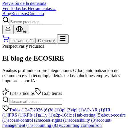
Previsión de la demanda
Ver Todas las Herramientas
→
Blog
Recursos
Contacto
es
Iniciar sesión
Comenzar
Perspectivas y recursos
El blog de ECOSIRE
Análisis profundos sobre integraciones Odoo, automatización de
eCommerce y la tecnología detrás de las soluciones empresariales
impulsadas por IA.
1247
artículos
1635
temas
Todos (1247)
2026
(
6
)
3d
(
1
)
3pl
(
3
)
4pl
(
1
)
AP-AR
(
1
)
HR
(
1
)
IFRS
(
1
)
KPIs
(
1
)
a11y
(
1
)
a2p-10dlc
(
1
)
ab-testing
(
5
)
about-ecosire
(
1
)
access-control
(
2
)
access-rights
(
1
)
accessibility
(
3
)
account-
management
(
1
)
accounting
(
83
)
accounting-comparison