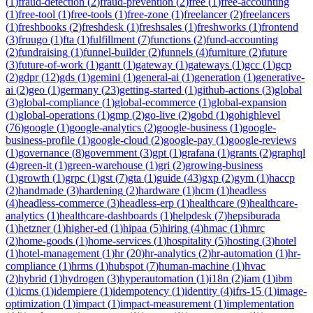
(
1
)
fraud-detection
(
2
)
fraud-prevention
(
2
)
free
(
1
)
free-accounting
(
1
)
free-tool
(
1
)
free-tools
(
1
)
free-zone
(
1
)
freelancer
(
2
)
freelancers
(
1
)
freshbooks
(
2
)
freshdesk
(
1
)
freshsales
(
1
)
freshworks
(
1
)
frontend
(
3
)
fruugo
(
1
)
fta
(
1
)
fulfillment
(
7
)
functions
(
2
)
fund-accounting
(
2
)
fundraising
(
1
)
funnel-builder
(
2
)
funnels
(
4
)
furniture
(
2
)
future
(
3
)
future-of-work
(
1
)
gantt
(
1
)
gateway
(
1
)
gateways
(
1
)
gcc
(
1
)
gcp
(
2
)
gdpr
(
12
)
gds
(
1
)
gemini
(
1
)
general-ai
(
1
)
generation
(
1
)
generative-
ai
(
2
)
geo
(
1
)
germany
(
23
)
getting-started
(
1
)
github-actions
(
3
)
global
(
3
)
global-compliance
(
1
)
global-ecommerce
(
1
)
global-expansion
(
1
)
global-operations
(
1
)
gmp
(
2
)
go-live
(
2
)
gobd
(
1
)
gohighlevel
(
76
)
google
(
1
)
google-analytics
(
2
)
google-business
(
1
)
google-
business-profile
(
1
)
google-cloud
(
2
)
google-pay
(
1
)
google-reviews
(
1
)
governance
(
8
)
government
(
3
)
gpt
(
1
)
grafana
(
1
)
grants
(
2
)
graphql
(
4
)
green-it
(
1
)
green-warehouse
(
1
)
gri
(
2
)
growing-business
(
1
)
growth
(
1
)
grpc
(
1
)
gst
(
7
)
gta
(
1
)
guide
(
43
)
gxp
(
2
)
gym
(
1
)
haccp
(
2
)
handmade
(
3
)
hardening
(
2
)
hardware
(
1
)
hcm
(
1
)
headless
(
4
)
headless-commerce
(
3
)
headless-erp
(
1
)
healthcare
(
9
)
healthcare-
analytics
(
1
)
healthcare-dashboards
(
1
)
helpdesk
(
7
)
hepsiburada
(
1
)
hetzner
(
1
)
higher-ed
(
1
)
hipaa
(
5
)
hiring
(
4
)
hmac
(
1
)
hmrc
(
2
)
home-goods
(
1
)
home-services
(
1
)
hospitality
(
5
)
hosting
(
3
)
hotel
(
1
)
hotel-management
(
1
)
hr
(
20
)
hr-analytics
(
2
)
hr-automation
(
1
)
hr-
compliance
(
1
)
hrms
(
1
)
hubspot
(
7
)
human-machine
(
1
)
hvac
(
2
)
hybrid
(
1
)
hydrogen
(
3
)
hyperautomation
(
1
)
i18n
(
2
)
iam
(
1
)
ibm
(
1
)
icms
(
1
)
idempiere
(
1
)
idempotency
(
1
)
identity
(
4
)
ifrs-15
(
1
)
image-
optimization
(
1
)
impact
(
1
)
impact-measurement
(
1
)
implementation