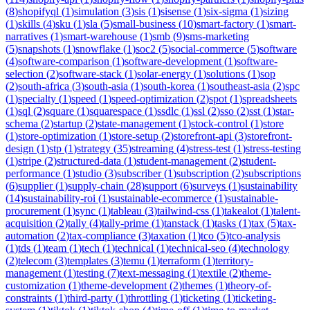
(
8
)
shopifyql
(
1
)
simulation
(
3
)
sis
(
1
)
sisense
(
1
)
six-sigma
(
1
)
sizing
(
1
)
skills
(
4
)
sku
(
1
)
sla
(
5
)
small-business
(
10
)
smart-factory
(
1
)
smart-
narratives
(
1
)
smart-warehouse
(
1
)
smb
(
9
)
sms-marketing
(
5
)
snapshots
(
1
)
snowflake
(
1
)
soc2
(
5
)
social-commerce
(
5
)
software
(
4
)
software-comparison
(
1
)
software-development
(
1
)
software-
selection
(
2
)
software-stack
(
1
)
solar-energy
(
1
)
solutions
(
1
)
sop
(
2
)
south-africa
(
3
)
south-asia
(
1
)
south-korea
(
1
)
southeast-asia
(
2
)
spc
(
1
)
specialty
(
1
)
speed
(
1
)
speed-optimization
(
2
)
spot
(
1
)
spreadsheets
(
1
)
sql
(
2
)
square
(
1
)
squarespace
(
1
)
ssdlc
(
1
)
ssl
(
2
)
sso
(
2
)
sst
(
1
)
star-
schema
(
2
)
startup
(
2
)
state-management
(
1
)
stock-control
(
1
)
store
(
1
)
store-optimization
(
1
)
store-setup
(
2
)
storefront-api
(
3
)
storefront-
design
(
1
)
stp
(
1
)
strategy
(
35
)
streaming
(
4
)
stress-test
(
1
)
stress-testing
(
1
)
stripe
(
2
)
structured-data
(
1
)
student-management
(
2
)
student-
performance
(
1
)
studio
(
3
)
subscriber
(
1
)
subscription
(
2
)
subscriptions
(
6
)
supplier
(
1
)
supply-chain
(
28
)
support
(
6
)
surveys
(
1
)
sustainability
(
14
)
sustainability-roi
(
1
)
sustainable-ecommerce
(
1
)
sustainable-
procurement
(
1
)
sync
(
1
)
tableau
(
3
)
tailwind-css
(
1
)
takealot
(
1
)
talent-
acquisition
(
2
)
tally
(
4
)
tally-prime
(
1
)
tanstack
(
1
)
tasks
(
1
)
tax
(
5
)
tax-
automation
(
2
)
tax-compliance
(
3
)
taxation
(
1
)
tco
(
5
)
tco-analysis
(
1
)
tds
(
1
)
team
(
1
)
tech
(
1
)
technical
(
1
)
technical-seo
(
4
)
technology
(
2
)
telecom
(
3
)
templates
(
3
)
temu
(
1
)
terraform
(
1
)
territory-
management
(
1
)
testing
(
7
)
text-messaging
(
1
)
textile
(
2
)
theme-
customization
(
1
)
theme-development
(
2
)
themes
(
1
)
theory-of-
constraints
(
1
)
third-party
(
1
)
throttling
(
1
)
ticketing
(
1
)
ticketing-