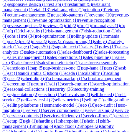
(
2
)
responsive-design
(
1
)
rest-api
(
4
)
restaurant
(
5
)
restaurant-
management
(
1
)
retail
(
13
)
retail-analytics
(
1
)
retention
(
9
)
returns
(
4
)
returns-management
(
2
)
reusable-patterns
(
1
)
revenue
(
10
)
revenue-
management
(
1
)
revenue-optimization
(
1
)
revenue-recognition
(
5
)
reverse-logistics
(
2
)
reviews
(
5
)
rfid
(
2
)
rfm
(
1
)
rfm-analysis
(
1
)
rfp
(
1
)
rfq
(
1
)
rich-results
(
1
)
risk-management
(
7
)
risk-reduction
(
1
)
rls
(
4
)
rohs
(
1
)
roi
(
34
)
roi-optimization
(
1
)
rolling-update
(
1
)
romania
(
1
)
rpa
(
3
)
rsc
(
2
)
russia
(
2
)
saas
(
25
)
saas-pricing
(
1
)
safety
(
2
)
safety-
stock
(
1
)
sage
(
1
)
sage-50
(
2
)
sage-intacct
(
1
)
salary
(
1
)
sales
(
19
)
sales-
analytics
(
3
)
sales-automation
(
1
)
sales-dashboard
(
2
)
sales-forecasting
(
1
)
sales-management
(
1
)
sales-operations
(
1
)
sales-pipeline
(
1
)
sales-
tax
(
8
)
salesforce
(
5
)
salesforce-einstein
(
1
)
salesforce-essentials
(
1
)
sanctions
(
1
)
sap
(
5
)
sap-business-one
(
2
)
sap-hana
(
1
)
sars
(
2
)
sasb
(
1
)
sat
(
1
)
saudi-arabia
(
3
)
sbom
(
1
)
scada
(
1
)
scalability
(
3
)
scaling
(
9
)
sccs
(
2
)
scheduling
(
6
)
schema-markup
(
1
)
school-management
(
1
)
screening
(
1
)
scrum
(
1
)
sdi
(
1
)
search-engine
(
1
)
search-optimization
(
2
)
seasonal-collections
(
1
)
security
(
36
)
security-training
(
1
)
segmentation
(
2
)
selection
(
1
)
self-evolving
(
1
)
self-hosted
(
1
)
self-
service
(
2
)
self-service-bi
(
2
)
seller-metrics
(
1
)
selling
(
1
)
selling-online
(
1
)
selling-platforms
(
1
)
semantic-model
(
1
)
seo
(
16
)
seo-audit
(
1
)
seo-
migration
(
1
)
server
(
1
)
server-components
(
1
)
server-sizing
(
2
)
service
(
1
)
service-contracts
(
1
)
service-efficiency
(
1
)
service-firms
(
1
)
services
(
1
)
setup
(
2
)
sgk
(
1
)
sharding
(
1
)
sharepoint
(
1
)
shein
(
1
)
shift-
management
(
3
)
shipping
(
4
)
shop-floor
(
2
)
shopee
(
2
)
shopify
(
114
)
shopify-api
(
1
)
shopify-flow
(
1
)
shopify-partners
(
1
)
shopify-plus