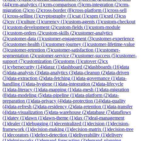
(
44
)
crm-analytics
(
1
)
crm-comparison
(
5
)
crm-integration
(
2
)
crm-
migration
(
2
)
cro
(
2
)
cross-border
(
8
)
cross-platform
(
1
)
cross-sell
(
1
)
cross-selling
(
1
)
cryptography
(
1
)
csat
(
1
)
cspm
(
1
)
csrd
(
3
)
css
(
2
)
csv
(
1
)
culture
(
1
)
currency
(
1
)
custom-agents
(
1
)
custom-checkout
(
1
)
custom-development
(
2
)
custom-fields
(
1
)
custom-module
(
1
)
custom-orders
(
2
)
custom-skills
(
2
)
customer-analytics
(
2
)
customer-data
(
1
)
customer-engagement
(
3
)
customer-experience
(
5
)
customer-health
(
1
)
customer-journey
(
1
)
customer-lifetime-value
(
3
)
customer-retention
(
5
)
customer-satisfaction
(
1
)
customer-
segmentation
(
2
)
customer-service
(
7
)
customer-success
(
5
)
customer-
support
(
7
)
customization
(
5
)
customs
(
1
)
cutover
(
2
)
cx
(
1
)
cybersecurity
(
14
)
daraz
(
1
)
dashboard
(
2
)
dashboards
(
16
)
data
(
5
)
data-analysis
(
3
)
data-analytics
(
3
)
data-cleanup
(
2
)
data-driven
(
3
)
data-extraction
(
2
)
data-fetching
(
1
)
data-governance
(
1
)
data-
handling
(
1
)
data-hygiene
(
1
)
data-integration
(
2
)
data-lifecycle
(
1
)
data-literacy
(
1
)
data-mapping
(
1
)
data-mesh
(
1
)
data-migration
(
8
)
data-modeling
(
5
)
data-pipeline
(
1
)
data-platform
(
2
)
data-
preparation
(
1
)
data-privacy
(
4
)
data-protection
(
14
)
data-quality
(
4
)
data-refresh
(
2
)
data-residency
(
2
)
data-retention
(
1
)
data-transfer
(
4
)
data-visualization
(
5
)
data-warehouse
(
2
)
database
(
7
)
dataflows
(
1
)
datev
(
1
)
dawn
(
1
)
dawn-theme
(
1
)
dax
(
7
)
deal-management
(
1
)
dealer
(
1
)
debugging
(
1
)
decentralized
(
1
)
decision
(
1
)
decision-
framework
(
1
)
decision-making
(
1
)
decision-matrix
(
1
)
decision-tree
(
1
)
decorators
(
1
)
defect-detection
(
1
)
deliverability
(
1
)
delivery
(
1
)
delmiaworks
(
1
)
demand-forecasting
(
3
)
demand-planning