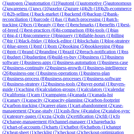
(
3
)
autogen
(
2
)
automation
(
119
)
automl
(
1
)
automotive
(
5
)
autonomous
(
2
)
awareness
(
1
)
aws
(
10
)
axelor
(
2
)
azure
(
4
)
b2b
(
18
)
b2b-ecommerce
(
1
)
b2b-selling
(
1
)
back-market
(
1
)
backend
(
6
)
backup
(
2
)
bank-
reconciliation
(
1
)
barcode
(
1
)
bas
(
1
)
batch-processing
(
1
)
batch-
tracking
(
2
)
bcrs
(
1
)
beauty
(
1
)
bee
(
1
)
benchmarks
(
1
)
benefits
(
1
)
best-
of-breed
(
1
)
best-practices
(
6
)
bi-comparison
(
8
)
bi-tools
(
1
)
bias
(
1
)
big-4
(
1
)
bigcommerce
(
3
)
bigquery
(
1
)
billable-hours
(
1
)
billing
(
7
)
bir
(
1
)
black-friday
(
1
)
block-editor
(
1
)
blockchain
(
1
)
blog-strategy
(
1
)
blue-green
(
1
)
bmf
(
1
)
bom
(
2
)
booking
(
5
)
bookkeeping
(
9
)
bpa
(
1
)
bpm
(
1
)
brand
(
2
)
branding
(
1
)
brazil
(
2
)
breach-notification
(
1
)
bss
(
1
)
budget
(
3
)
budgeting
(
6
)
build-vs-buy
(
3
)
business
(
13
)
business
software
(
1
)
business-apps
(
1
)
business-automation
(
1
)
business-case
(
2
)
business-continuity
(
2
)
business-growth
(
1
)
business-intelligence
(
26
)
business-one
(
1
)
business-operations
(
1
)
business-plan
(
1
)
business-process
(
8
)
business-processes
(
1
)
business-software
(
1
)
business-strategy
(
12
)
business-tools
(
2
)
buyer-portal
(
1
)
buyers-
guide
(
1
)
caching
(
6
)
calculation-groups
(
1
)
calculators
(
1
)
calendar
(
3
)
california
(
1
)
cam
(
1
)
campaigns
(
4
)
canada
(
1
)
canada-hst
(
1
)
canary
(
1
)
capacity
(
2
)
capacity-planning
(
2
)
carbon-footprint
(
2
)
carbon-tracking
(
3
)
career-plans
(
1
)
cart-abandonment
(
2
)
case-
management
(
2
)
case-study
(
11
)
cash-flow
(
4
)
catalog
(
2
)
catalog-sync
(
1
)
category-pages
(
1
)
ccpa
(
2
)
cdn
(
2
)
certification
(
2
)
cfdi
(
1
)
cfo
(
2
)
change-management
(
6
)
channel-manager
(
1
)
chargebacks
(
1
)
chart-of-accounts
(
3
)
charts
(
1
)
chatbot
(
6
)
chatbots
(
1
)
chatgpt
(
2
)
cheat-sheet
(
1
)
checklist
(
7
)
checkout
(
2
)
checkout-optimization