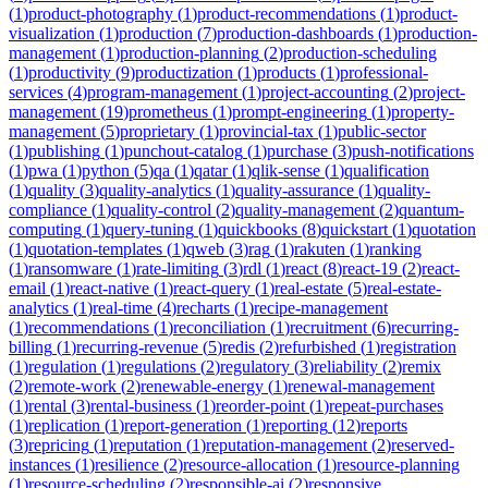
(
1
)
product-photography
(
1
)
product-recommendations
(
1
)
product-
visualization
(
1
)
production
(
7
)
production-dashboards
(
1
)
production-
management
(
1
)
production-planning
(
2
)
production-scheduling
(
1
)
productivity
(
9
)
productization
(
1
)
products
(
1
)
professional-
services
(
4
)
program-management
(
1
)
project-accounting
(
2
)
project-
management
(
19
)
prometheus
(
1
)
prompt-engineering
(
1
)
property-
management
(
5
)
proprietary
(
1
)
provincial-tax
(
1
)
public-sector
(
1
)
publishing
(
1
)
punchout-catalog
(
1
)
purchase
(
3
)
push-notifications
(
1
)
pwa
(
1
)
python
(
5
)
qa
(
1
)
qatar
(
1
)
qlik-sense
(
1
)
qualification
(
1
)
quality
(
3
)
quality-analytics
(
1
)
quality-assurance
(
1
)
quality-
compliance
(
1
)
quality-control
(
2
)
quality-management
(
2
)
quantum-
computing
(
1
)
query-tuning
(
1
)
quickbooks
(
8
)
quickstart
(
1
)
quotation
(
1
)
quotation-templates
(
1
)
qweb
(
3
)
rag
(
1
)
rakuten
(
1
)
ranking
(
1
)
ransomware
(
1
)
rate-limiting
(
3
)
rdl
(
1
)
react
(
8
)
react-19
(
2
)
react-
email
(
1
)
react-native
(
1
)
react-query
(
1
)
real-estate
(
5
)
real-estate-
analytics
(
1
)
real-time
(
4
)
recharts
(
1
)
recipe-management
(
1
)
recommendations
(
1
)
reconciliation
(
1
)
recruitment
(
6
)
recurring-
billing
(
1
)
recurring-revenue
(
5
)
redis
(
2
)
refurbished
(
1
)
registration
(
1
)
regulation
(
1
)
regulations
(
2
)
regulatory
(
3
)
reliability
(
2
)
remix
(
2
)
remote-work
(
2
)
renewable-energy
(
1
)
renewal-management
(
1
)
rental
(
3
)
rental-business
(
1
)
reorder-point
(
1
)
repeat-purchases
(
1
)
replication
(
1
)
report-generation
(
1
)
reporting
(
12
)
reports
(
3
)
repricing
(
1
)
reputation
(
1
)
reputation-management
(
2
)
reserved-
instances
(
1
)
resilience
(
2
)
resource-allocation
(
1
)
resource-planning
(
1
)
resource-scheduling
(
2
)
responsible-ai
(
2
)
responsive