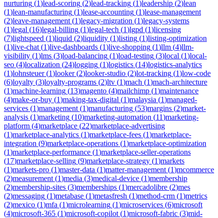
nurturing
(
1
)
lead-scoring
(
2
)
lead-tracking
(
1
)
leadership
(
2
)
lean
(
1
)
lean-manufacturing
(
1
)
lease-accounting
(
1
)
lease-management
(
2
)
leave-management
(
1
)
legacy-migration
(
1
)
legacy-systems
(
1
)
legal
(
16
)
legal-billing
(
1
)
legal-tech
(
1
)
lgpd
(
1
)
licensing
(
7
)
lightspeed
(
1
)
liquid
(
2
)
liquidity
(
1
)
listing
(
1
)
listing-optimization
(
1
)
live-chat
(
1
)
live-dashboards
(
1
)
live-shopping
(
1
)
llm
(
4
)
llm-
visibility
(
1
)
lms
(
3
)
load-balancing
(
1
)
load-testing
(
3
)
local
(
1
)
local-
seo
(
4
)
localization
(
24
)
logging
(
1
)
logistics
(
14
)
logistics-analytics
(
1
)
lohnsteuer
(
1
)
looker
(
2
)
looker-studio
(
2
)
lot-tracking
(
1
)
low-code
(
6
)
loyalty
(
3
)
loyalty-programs
(
2
)
ltv
(
1
)
mach
(
1
)
mach-architecture
(
1
)
machine-learning
(
13
)
magento
(
4
)
mailchimp
(
1
)
maintenance
(
4
)
make-or-buy
(
1
)
making-tax-digital
(
1
)
malaysia
(
1
)
managed-
services
(
1
)
management
(
1
)
manufacturing
(
53
)
margins
(
2
)
market-
analysis
(
1
)
marketing
(
10
)
marketing-automation
(
11
)
marketing-
platform
(
4
)
marketplace
(
22
)
marketplace-advertising
(
1
)
marketplace-analytics
(
1
)
marketplace-fees
(
1
)
marketplace-
integration
(
9
)
marketplace-operations
(
1
)
marketplace-optimization
(
1
)
marketplace-performance
(
1
)
marketplace-seller-operations
(
17
)
marketplace-selling
(
9
)
marketplace-strategy
(
1
)
markets
(
1
)
markets-pro
(
1
)
master-data
(
1
)
matter-management
(
1
)
mcommerce
(
2
)
measurement
(
1
)
media
(
3
)
medical-device
(
1
)
membership
(
2
)
membership-sites
(
3
)
memberships
(
1
)
mercadolibre
(
2
)
mes
(
2
)
messaging
(
1
)
metabase
(
1
)
metasfresh
(
1
)
method-crm
(
1
)
metrics
(
2
)
mexico
(
1
)
mfa
(
1
)
microlearning
(
1
)
microservices
(
6
)
microsoft
(
4
)
microsoft-365
(
1
)
microsoft-copilot
(
1
)
microsoft-fabric
(
3
)
mid-