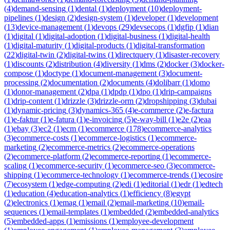
(
4
)
demand-sensing
(
1
)
dental
(
1
)
deployment
(
10
)
deployment-
pipelines
(
1
)
design
(
2
)
design-system
(
1
)
developer
(
1
)
development
(
13
)
device-management
(
1
)
devops
(
29
)
devsecops
(
1
)
dgfip
(
1
)
dian
(
1
)
digital
(
1
)
digital-adoption
(
1
)
digital-business
(
1
)
digital-health
(
1
)
digital-maturity
(
1
)
digital-products
(
1
)
digital-transformation
(
22
)
digital-twin
(
2
)
digital-twins
(
1
)
directquery
(
1
)
disaster-recovery
(
1
)
discounts
(
2
)
distribution
(
4
)
diversity
(
1
)
dms
(
2
)
docker
(
3
)
docker-
compose
(
1
)
doctype
(
1
)
document-management
(
3
)
document-
processing
(
2
)
documentation
(
2
)
documents
(
4
)
dolibarr
(
1
)
domo
(
1
)
donor-management
(
2
)
dpa
(
1
)
dpdp
(
1
)
dpo
(
1
)
drip-campaigns
(
1
)
drip-content
(
1
)
drizzle
(
3
)
drizzle-orm
(
2
)
dropshipping
(
3
)
dubai
(
1
)
dynamic-pricing
(
3
)
dynamics-365
(
4
)
e-commerce
(
2
)
e-factura
(
1
)
e-faktur
(
1
)
e-fatura
(
1
)
e-invoicing
(
5
)
e-way-bill
(
1
)
e2e
(
2
)
eaa
(
1
)
ebay
(
3
)
ec2
(
1
)
ecm
(
1
)
ecommerce
(
178
)
ecommerce-analytics
(
3
)
ecommerce-costs
(
1
)
ecommerce-logistics
(
1
)
ecommerce-
marketing
(
2
)
ecommerce-metrics
(
2
)
ecommerce-operations
(
2
)
ecommerce-platform
(
2
)
ecommerce-reporting
(
1
)
ecommerce-
scaling
(
1
)
ecommerce-security
(
1
)
ecommerce-seo
(
3
)
ecommerce-
shipping
(
1
)
ecommerce-technology
(
1
)
ecommerce-trends
(
1
)
ecosire
(
7
)
ecosystem
(
1
)
edge-computing
(
2
)
edi
(
1
)
editorial
(
1
)
edr
(
1
)
edtech
(
1
)
education
(
4
)
education-analytics
(
1
)
efficiency
(
8
)
egypt
(
2
)
electronics
(
1
)
emag
(
1
)
email
(
2
)
email-marketing
(
10
)
email-
sequences
(
1
)
email-templates
(
1
)
embedded
(
2
)
embedded-analytics
(
5
)
embedded-apps
(
1
)
emissions
(
1
)
employee-development