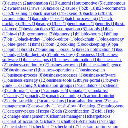
(
3
)
autogen
(
2
)
automation
(
119
)
automl
(
1
)
automotive
(
5
)
autonomous
(
2
)
awareness
(
1
)
aws
(
10
)
axelor
(
2
)
azure
(
4
)
b2b
(
18
)
b2b-ecommerce
(
1
)
b2b-selling
(
1
)
back-market
(
1
)
backend
(
6
)
backup
(
2
)
bank-
reconciliation
(
1
)
barcode
(
1
)
bas
(
1
)
batch-processing
(
1
)
batch-
tracking
(
2
)
bcrs
(
1
)
beauty
(
1
)
bee
(
1
)
benchmarks
(
1
)
benefits
(
1
)
best-
of-breed
(
1
)
best-practices
(
6
)
bi-comparison
(
8
)
bi-tools
(
1
)
bias
(
1
)
big-4
(
1
)
bigcommerce
(
3
)
bigquery
(
1
)
billable-hours
(
1
)
billing
(
7
)
bir
(
1
)
black-friday
(
1
)
block-editor
(
1
)
blockchain
(
1
)
blog-strategy
(
1
)
blue-green
(
1
)
bmf
(
1
)
bom
(
2
)
booking
(
5
)
bookkeeping
(
9
)
bpa
(
1
)
bpm
(
1
)
brand
(
2
)
branding
(
1
)
brazil
(
2
)
breach-notification
(
1
)
bss
(
1
)
budget
(
3
)
budgeting
(
6
)
build-vs-buy
(
3
)
business
(
13
)
business
software
(
1
)
business-apps
(
1
)
business-automation
(
1
)
business-case
(
2
)
business-continuity
(
2
)
business-growth
(
1
)
business-intelligence
(
26
)
business-one
(
1
)
business-operations
(
1
)
business-plan
(
1
)
business-process
(
8
)
business-processes
(
1
)
business-software
(
1
)
business-strategy
(
12
)
business-tools
(
2
)
buyer-portal
(
1
)
buyers-
guide
(
1
)
caching
(
6
)
calculation-groups
(
1
)
calculators
(
1
)
calendar
(
3
)
california
(
1
)
cam
(
1
)
campaigns
(
4
)
canada
(
1
)
canada-hst
(
1
)
canary
(
1
)
capacity
(
2
)
capacity-planning
(
2
)
carbon-footprint
(
2
)
carbon-tracking
(
3
)
career-plans
(
1
)
cart-abandonment
(
2
)
case-
management
(
2
)
case-study
(
11
)
cash-flow
(
4
)
catalog
(
2
)
catalog-sync
(
1
)
category-pages
(
1
)
ccpa
(
2
)
cdn
(
2
)
certification
(
2
)
cfdi
(
1
)
cfo
(
2
)
change-management
(
6
)
channel-manager
(
1
)
chargebacks
(
1
)
chart-of-accounts
(
3
)
charts
(
1
)
chatbot
(
6
)
chatbots
(
1
)
chatgpt
(
2
)
cheat-sheet
(
1
)
checklist
(
7
)
checkout
(
2
)
checkout-optimization