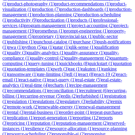
(
1
)
product-photography
(
1
)
product-recommendations
(
1
)
product-
visualization
(
1
)
production
(
7
)
production-dashboards
(
1
)
production-
management
(
1
)
production-planning
(
2
)
production-scheduling
(
1
)
productivity
(
9
)
productization
(
1
)
products
(
1
)
professional-
services
(
4
)
program-management
(
1
)
project-accounting
(
2
)
project-
management
(
19
)
prometheus
(
1
)
prompt-engineering
(
1
)
property-
management
(
5
)
proprietary
(
1
)
provincial-tax
(
1
)
public-sector
(
1
)
publishing
(
1
)
punchout-catalog
(
1
)
purchase
(
3
)
push-notifications
(
1
)
pwa
(
1
)
python
(
5
)
qa
(
1
)
qatar
(
1
)
qlik-sense
(
1
)
qualification
(
1
)
quality
(
3
)
quality-analytics
(
1
)
quality-assurance
(
1
)
quality-
compliance
(
1
)
quality-control
(
2
)
quality-management
(
2
)
quantum-
computing
(
1
)
query-tuning
(
1
)
quickbooks
(
8
)
quickstart
(
1
)
quotation
(
1
)
quotation-templates
(
1
)
qweb
(
3
)
rag
(
1
)
rakuten
(
1
)
ranking
(
1
)
ransomware
(
1
)
rate-limiting
(
3
)
rdl
(
1
)
react
(
8
)
react-19
(
2
)
react-
email
(
1
)
react-native
(
1
)
react-query
(
1
)
real-estate
(
5
)
real-estate-
analytics
(
1
)
real-time
(
4
)
recharts
(
1
)
recipe-management
(
1
)
recommendations
(
1
)
reconciliation
(
1
)
recruitment
(
6
)
recurring-
billing
(
1
)
recurring-revenue
(
5
)
redis
(
2
)
refurbished
(
1
)
registration
(
1
)
regulation
(
1
)
regulations
(
2
)
regulatory
(
3
)
reliability
(
2
)
remix
(
2
)
remote-work
(
2
)
renewable-energy
(
1
)
renewal-management
(
1
)
rental
(
3
)
rental-business
(
1
)
reorder-point
(
1
)
repeat-purchases
(
1
)
replication
(
1
)
report-generation
(
1
)
reporting
(
12
)
reports
(
3
)
repricing
(
1
)
reputation
(
1
)
reputation-management
(
2
)
reserved-
instances
(
1
)
resilience
(
2
)
resource-allocation
(
1
)
resource-planning
(
1
)
resource-scheduling
(
2
)
responsible-ai
(
2
)
responsive