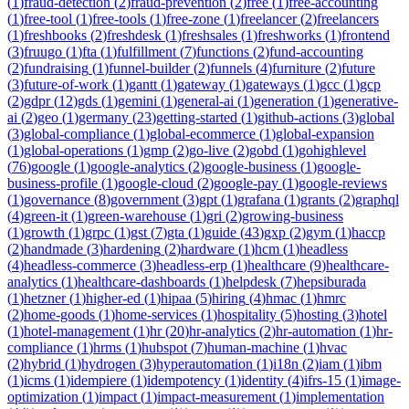
(
1
)
fraud-detection
(
2
)
fraud-prevention
(
2
)
free
(
1
)
free-accounting
(
1
)
free-tool
(
1
)
free-tools
(
1
)
free-zone
(
1
)
freelancer
(
2
)
freelancers
(
1
)
freshbooks
(
2
)
freshdesk
(
1
)
freshsales
(
1
)
freshworks
(
1
)
frontend
(
3
)
fruugo
(
1
)
fta
(
1
)
fulfillment
(
7
)
functions
(
2
)
fund-accounting
(
2
)
fundraising
(
1
)
funnel-builder
(
2
)
funnels
(
4
)
furniture
(
2
)
future
(
3
)
future-of-work
(
1
)
gantt
(
1
)
gateway
(
1
)
gateways
(
1
)
gcc
(
1
)
gcp
(
2
)
gdpr
(
12
)
gds
(
1
)
gemini
(
1
)
general-ai
(
1
)
generation
(
1
)
generative-
ai
(
2
)
geo
(
1
)
germany
(
23
)
getting-started
(
1
)
github-actions
(
3
)
global
(
3
)
global-compliance
(
1
)
global-ecommerce
(
1
)
global-expansion
(
1
)
global-operations
(
1
)
gmp
(
2
)
go-live
(
2
)
gobd
(
1
)
gohighlevel
(
76
)
google
(
1
)
google-analytics
(
2
)
google-business
(
1
)
google-
business-profile
(
1
)
google-cloud
(
2
)
google-pay
(
1
)
google-reviews
(
1
)
governance
(
8
)
government
(
3
)
gpt
(
1
)
grafana
(
1
)
grants
(
2
)
graphql
(
4
)
green-it
(
1
)
green-warehouse
(
1
)
gri
(
2
)
growing-business
(
1
)
growth
(
1
)
grpc
(
1
)
gst
(
7
)
gta
(
1
)
guide
(
43
)
gxp
(
2
)
gym
(
1
)
haccp
(
2
)
handmade
(
3
)
hardening
(
2
)
hardware
(
1
)
hcm
(
1
)
headless
(
4
)
headless-commerce
(
3
)
headless-erp
(
1
)
healthcare
(
9
)
healthcare-
analytics
(
1
)
healthcare-dashboards
(
1
)
helpdesk
(
7
)
hepsiburada
(
1
)
hetzner
(
1
)
higher-ed
(
1
)
hipaa
(
5
)
hiring
(
4
)
hmac
(
1
)
hmrc
(
2
)
home-goods
(
1
)
home-services
(
1
)
hospitality
(
5
)
hosting
(
3
)
hotel
(
1
)
hotel-management
(
1
)
hr
(
20
)
hr-analytics
(
2
)
hr-automation
(
1
)
hr-
compliance
(
1
)
hrms
(
1
)
hubspot
(
7
)
human-machine
(
1
)
hvac
(
2
)
hybrid
(
1
)
hydrogen
(
3
)
hyperautomation
(
1
)
i18n
(
2
)
iam
(
1
)
ibm
(
1
)
icms
(
1
)
idempiere
(
1
)
idempotency
(
1
)
identity
(
4
)
ifrs-15
(
1
)
image-
optimization
(
1
)
impact
(
1
)
impact-measurement
(
1
)
implementation