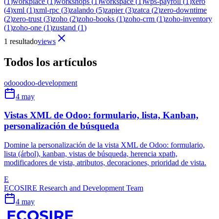
(
1
)
workplace
(
1
)
workshops
(
1
)
workspace
(
1
)
wps-payroll
(
1
)
xero
(
4
)
xml
(
1
)
xml-rpc
(
3
)
zalando
(
5
)
zapier
(
3
)
zatca
(
2
)
zero-downtime
(
2
)
zero-trust
(
3
)
zoho
(
2
)
zoho-books
(
1
)
zoho-crm
(
1
)
zoho-inventory
(
1
)
zoho-one
(
1
)
zustand
(
1
)
1 resultado
views
Todos los artículos
odoo
odoo-development
4 may
Vistas XML de Odoo: formulario, lista, Kanban,
personalización de búsqueda
Domine la personalización de la vista XML de Odoo: formulario,
lista (árbol), kanban, vistas de búsqueda, herencia xpath,
modificadores de vista, atributos, decoraciones, prioridad de vista.
E
ECOSIRE Research and Development Team
4 may