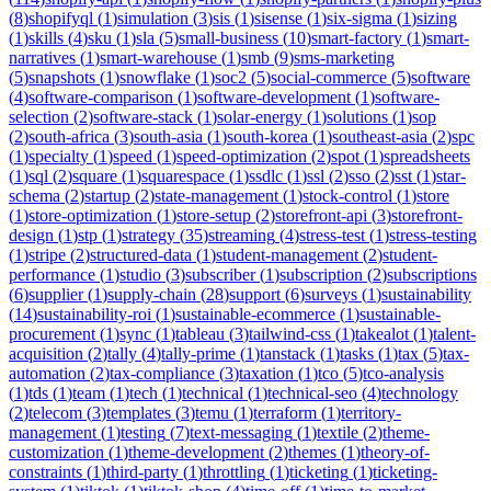
(
8
)
shopifyql
(
1
)
simulation
(
3
)
sis
(
1
)
sisense
(
1
)
six-sigma
(
1
)
sizing
(
1
)
skills
(
4
)
sku
(
1
)
sla
(
5
)
small-business
(
10
)
smart-factory
(
1
)
smart-
narratives
(
1
)
smart-warehouse
(
1
)
smb
(
9
)
sms-marketing
(
5
)
snapshots
(
1
)
snowflake
(
1
)
soc2
(
5
)
social-commerce
(
5
)
software
(
4
)
software-comparison
(
1
)
software-development
(
1
)
software-
selection
(
2
)
software-stack
(
1
)
solar-energy
(
1
)
solutions
(
1
)
sop
(
2
)
south-africa
(
3
)
south-asia
(
1
)
south-korea
(
1
)
southeast-asia
(
2
)
spc
(
1
)
specialty
(
1
)
speed
(
1
)
speed-optimization
(
2
)
spot
(
1
)
spreadsheets
(
1
)
sql
(
2
)
square
(
1
)
squarespace
(
1
)
ssdlc
(
1
)
ssl
(
2
)
sso
(
2
)
sst
(
1
)
star-
schema
(
2
)
startup
(
2
)
state-management
(
1
)
stock-control
(
1
)
store
(
1
)
store-optimization
(
1
)
store-setup
(
2
)
storefront-api
(
3
)
storefront-
design
(
1
)
stp
(
1
)
strategy
(
35
)
streaming
(
4
)
stress-test
(
1
)
stress-testing
(
1
)
stripe
(
2
)
structured-data
(
1
)
student-management
(
2
)
student-
performance
(
1
)
studio
(
3
)
subscriber
(
1
)
subscription
(
2
)
subscriptions
(
6
)
supplier
(
1
)
supply-chain
(
28
)
support
(
6
)
surveys
(
1
)
sustainability
(
14
)
sustainability-roi
(
1
)
sustainable-ecommerce
(
1
)
sustainable-
procurement
(
1
)
sync
(
1
)
tableau
(
3
)
tailwind-css
(
1
)
takealot
(
1
)
talent-
acquisition
(
2
)
tally
(
4
)
tally-prime
(
1
)
tanstack
(
1
)
tasks
(
1
)
tax
(
5
)
tax-
automation
(
2
)
tax-compliance
(
3
)
taxation
(
1
)
tco
(
5
)
tco-analysis
(
1
)
tds
(
1
)
team
(
1
)
tech
(
1
)
technical
(
1
)
technical-seo
(
4
)
technology
(
2
)
telecom
(
3
)
templates
(
3
)
temu
(
1
)
terraform
(
1
)
territory-
management
(
1
)
testing
(
7
)
text-messaging
(
1
)
textile
(
2
)
theme-
customization
(
1
)
theme-development
(
2
)
themes
(
1
)
theory-of-
constraints
(
1
)
third-party
(
1
)
throttling
(
1
)
ticketing
(
1
)
ticketing-