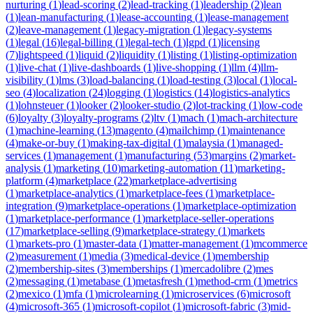
nurturing
(
1
)
lead-scoring
(
2
)
lead-tracking
(
1
)
leadership
(
2
)
lean
(
1
)
lean-manufacturing
(
1
)
lease-accounting
(
1
)
lease-management
(
2
)
leave-management
(
1
)
legacy-migration
(
1
)
legacy-systems
(
1
)
legal
(
16
)
legal-billing
(
1
)
legal-tech
(
1
)
lgpd
(
1
)
licensing
(
7
)
lightspeed
(
1
)
liquid
(
2
)
liquidity
(
1
)
listing
(
1
)
listing-optimization
(
1
)
live-chat
(
1
)
live-dashboards
(
1
)
live-shopping
(
1
)
llm
(
4
)
llm-
visibility
(
1
)
lms
(
3
)
load-balancing
(
1
)
load-testing
(
3
)
local
(
1
)
local-
seo
(
4
)
localization
(
24
)
logging
(
1
)
logistics
(
14
)
logistics-analytics
(
1
)
lohnsteuer
(
1
)
looker
(
2
)
looker-studio
(
2
)
lot-tracking
(
1
)
low-code
(
6
)
loyalty
(
3
)
loyalty-programs
(
2
)
ltv
(
1
)
mach
(
1
)
mach-architecture
(
1
)
machine-learning
(
13
)
magento
(
4
)
mailchimp
(
1
)
maintenance
(
4
)
make-or-buy
(
1
)
making-tax-digital
(
1
)
malaysia
(
1
)
managed-
services
(
1
)
management
(
1
)
manufacturing
(
53
)
margins
(
2
)
market-
analysis
(
1
)
marketing
(
10
)
marketing-automation
(
11
)
marketing-
platform
(
4
)
marketplace
(
22
)
marketplace-advertising
(
1
)
marketplace-analytics
(
1
)
marketplace-fees
(
1
)
marketplace-
integration
(
9
)
marketplace-operations
(
1
)
marketplace-optimization
(
1
)
marketplace-performance
(
1
)
marketplace-seller-operations
(
17
)
marketplace-selling
(
9
)
marketplace-strategy
(
1
)
markets
(
1
)
markets-pro
(
1
)
master-data
(
1
)
matter-management
(
1
)
mcommerce
(
2
)
measurement
(
1
)
media
(
3
)
medical-device
(
1
)
membership
(
2
)
membership-sites
(
3
)
memberships
(
1
)
mercadolibre
(
2
)
mes
(
2
)
messaging
(
1
)
metabase
(
1
)
metasfresh
(
1
)
method-crm
(
1
)
metrics
(
2
)
mexico
(
1
)
mfa
(
1
)
microlearning
(
1
)
microservices
(
6
)
microsoft
(
4
)
microsoft-365
(
1
)
microsoft-copilot
(
1
)
microsoft-fabric
(
3
)
mid-