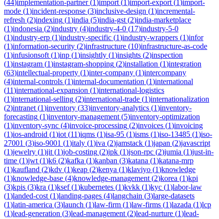
(
44
)
implementation-partner
(
1
)
import
(
1
)
import-export
(
1
)
import-
mode
(
1
)
incident-response
(
3
)
inclusive-design
(
1
)
incremental-
refresh
(
2
)
indexing
(
1
)
india
(
5
)
india-gst
(
2
)
india-marketplace
(
1
)
indonesia
(
2
)
industry
(
4
)
industry-4-0
(
17
)
industry-5-0
(
1
)
industry-erp
(
1
)
industry-specific
(
1
)
industry-wrappers
(
1
)
infor
(
1
)
information-security
(
2
)
infrastructure
(
10
)
infrastructure-as-code
(
1
)
infusionsoft
(
1
)
inp
(
1
)
insightly
(
1
)
insights
(
2
)
inspection
(
1
)
instagram
(
1
)
instagram-shopping
(
2
)
installation
(
1
)
integration
(
63
)
intellectual-property
(
1
)
inter-company
(
1
)
intercompany
(
4
)
internal-controls
(
1
)
internal-documentation
(
1
)
international
(
11
)
international-expansion
(
1
)
international-logistics
(
1
)
international-selling
(
2
)
international-trade
(
1
)
internationalization
(
2
)
intranet
(
1
)
inventory
(
33
)
inventory-analytics
(
1
)
inventory-
forecasting
(
1
)
inventory-management
(
5
)
inventory-optimization
(
1
)
inventory-sync
(
4
)
invoice-processing
(
2
)
invoices
(
1
)
invoicing
(
1
)
ios-android
(
1
)
iot
(
11
)
iqms
(
1
)
isa-95
(
1
)
isms
(
1
)
iso-13485
(
1
)
iso-
27001
(
3
)
iso-9001
(
1
)
italy
(
1
)
iva
(
2
)
jamstack
(
1
)
japan
(
2
)
javascript
(
1
)
jewelry
(
1
)
jit
(
1
)
job-costing
(
2
)
jpk
(
1
)
json-rpc
(
2
)
jumia
(
1
)
just-in-
time
(
1
)
jwt
(
1
)
k6
(
2
)
kafka
(
1
)
kanban
(
3
)
katana
(
1
)
katana-mrp
(
1
)
kaufland
(
2
)
kdv
(
1
)
keap
(
2
)
kenya
(
1
)
klaviyo
(
1
)
knowledge
(
1
)
knowledge-base
(
4
)
knowledge-management
(
2
)
korea
(
1
)
kpi
(
3
)
kpis
(
3
)
kra
(
1
)
ksef
(
1
)
kubernetes
(
1
)
kvkk
(
1
)
kyc
(
1
)
labor-law
(
1
)
landed-cost
(
1
)
landing-pages
(
4
)
langchain
(
3
)
large-datasets
(
1
)
latin-america
(
3
)
launch
(
1
)
law-firm
(
1
)
law-firms
(
1
)
lazada
(
1
)
lcp
(
1
)
lead-generation
(
3
)
lead-management
(
2
)
lead-nurture
(
1
)
lead-