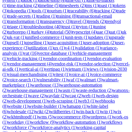
system
(
1
)
tiktok
(
1
)
tiktok-shop
(
4
)
time-off
(
1
)
time-to-market
(
1
)
time-tracking
(
2
)
timeline
(
5
)
timesheets
(
2
)
tms
(
1
)
toast
(
1
)
tokens
(
3
)
tokopedia
(
1
)
tools
(
1
)
tourism
(
1
)
traceability
(
6
)
tracking
(
2
)
trade
(
1
)
trade-secrets
(
1
)
trading
(
1
)
training
(
8
)
transactional-email
(
1
)
transformation
(
1
)
transparency
(
3
)
travel
(
3
)
trends
(
2
)
trendyol
(
1
)
triage
(
1
)
troubleshooting
(
40
)
trust
(
1
)
tryton
(
1
)
tuning
(
2
)
turborepo
(
1
)
turkey
(
4
)
tutorial
(
50
)
typescript
(
4
)
uae
(
3
)
uat
(
1
)
uk
(
2
)
uk-vat
(
1
)
unified-commerce
(
1
)
unit-tests
(
1
)
updates
(
1
)
upgrade
(
3
)
upsell
(
1
)
upselling
(
1
)
user-acquisition
(
1
)
user-adoption
(
2
)
user-
experience
(
3
)
utilization
(
1
)
ux
(
1
)
v4
(
1
)
validation
(
1
)
variance-
analysis
(
1
)
vat
(
16
)
vector-database
(
1
)
vehicle-management
(
1
)
vehicle-tracking
(
1
)
vendor-coordination
(
1
)
vendor-evaluation
(
1
)
vendor-management
(
4
)
vendor-risk
(
1
)
vendor-selection
(
2
)
vercel-
ai-sdk
(
1
)
vertical-ai
(
1
)
vertipaq
(
1
)
vietnam
(
1
)
views
(
1
)
vision-2030
(
1
)
visual-merchandising
(
1
)
vitest
(
1
)
voice-ai
(
1
)
voice-commerce
(
2
)
voice-search
(
1
)
vulnerability
(
1
)
waf
(
1
)
walmart
(
3
)
walmart-
marketplace
(
1
)
warehouse
(
13
)
warehouse-automation
(
2
)
warehouse-management
(
1
)
wasm
(
1
)
waste-reduction
(
2
)
watsonx-
orchestrate
(
1
)
wave
(
2
)
wayfair
(
2
)
wcag
(
2
)
web
(
1
)
web-design
(
2
)
web-development
(
1
)
web-scraping
(
1
)
web3
(
1
)
webhooks
(
8
)
website
(
1
)
website-builder
(
1
)
whatsapp
(
1
)
white-label
(
6
)
wholesale
(
12
)
wiki
(
2
)
wildberries
(
1
)
win-back
(
1
)
wip
(
1
)
wix
(
2
)
wkhtmltopdf
(
1
)
wms
(
5
)
woocommerce
(
8
)
wordpress
(
1
)
work-os
(
1
)
workday
(
1
)
workflow
(
9
)
workflow-automation
(
1
)
workflows
(
2
)
workforce
(
7
)
workforce-analytics
(
1
)
working-capital