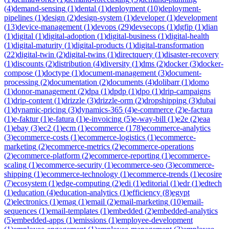
(
4
)
demand-sensing
(
1
)
dental
(
1
)
deployment
(
10
)
deployment-
pipelines
(
1
)
design
(
2
)
design-system
(
1
)
developer
(
1
)
development
(
13
)
device-management
(
1
)
devops
(
29
)
devsecops
(
1
)
dgfip
(
1
)
dian
(
1
)
digital
(
1
)
digital-adoption
(
1
)
digital-business
(
1
)
digital-health
(
1
)
digital-maturity
(
1
)
digital-products
(
1
)
digital-transformation
(
22
)
digital-twin
(
2
)
digital-twins
(
1
)
directquery
(
1
)
disaster-recovery
(
1
)
discounts
(
2
)
distribution
(
4
)
diversity
(
1
)
dms
(
2
)
docker
(
3
)
docker-
compose
(
1
)
doctype
(
1
)
document-management
(
3
)
document-
processing
(
2
)
documentation
(
2
)
documents
(
4
)
dolibarr
(
1
)
domo
(
1
)
donor-management
(
2
)
dpa
(
1
)
dpdp
(
1
)
dpo
(
1
)
drip-campaigns
(
1
)
drip-content
(
1
)
drizzle
(
3
)
drizzle-orm
(
2
)
dropshipping
(
3
)
dubai
(
1
)
dynamic-pricing
(
3
)
dynamics-365
(
4
)
e-commerce
(
2
)
e-factura
(
1
)
e-faktur
(
1
)
e-fatura
(
1
)
e-invoicing
(
5
)
e-way-bill
(
1
)
e2e
(
2
)
eaa
(
1
)
ebay
(
3
)
ec2
(
1
)
ecm
(
1
)
ecommerce
(
178
)
ecommerce-analytics
(
3
)
ecommerce-costs
(
1
)
ecommerce-logistics
(
1
)
ecommerce-
marketing
(
2
)
ecommerce-metrics
(
2
)
ecommerce-operations
(
2
)
ecommerce-platform
(
2
)
ecommerce-reporting
(
1
)
ecommerce-
scaling
(
1
)
ecommerce-security
(
1
)
ecommerce-seo
(
3
)
ecommerce-
shipping
(
1
)
ecommerce-technology
(
1
)
ecommerce-trends
(
1
)
ecosire
(
7
)
ecosystem
(
1
)
edge-computing
(
2
)
edi
(
1
)
editorial
(
1
)
edr
(
1
)
edtech
(
1
)
education
(
4
)
education-analytics
(
1
)
efficiency
(
8
)
egypt
(
2
)
electronics
(
1
)
emag
(
1
)
email
(
2
)
email-marketing
(
10
)
email-
sequences
(
1
)
email-templates
(
1
)
embedded
(
2
)
embedded-analytics
(
5
)
embedded-apps
(
1
)
emissions
(
1
)
employee-development