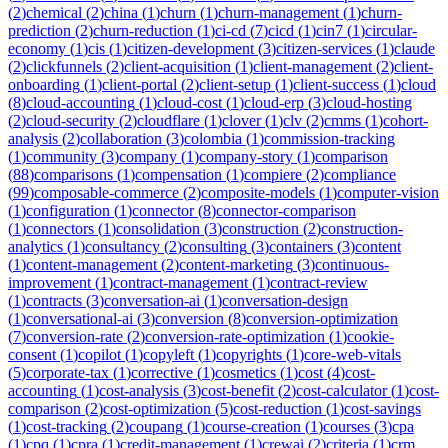
(
2
)
chemical
(
2
)
china
(
1
)
churn
(
1
)
churn-management
(
1
)
churn-
prediction
(
2
)
churn-reduction
(
1
)
ci-cd
(
7
)
cicd
(
1
)
cin7
(
1
)
circular-
economy
(
1
)
cis
(
1
)
citizen-development
(
3
)
citizen-services
(
1
)
claude
(
2
)
clickfunnels
(
2
)
client-acquisition
(
1
)
client-management
(
2
)
client-
onboarding
(
1
)
client-portal
(
2
)
client-setup
(
1
)
client-success
(
1
)
cloud
(
8
)
cloud-accounting
(
1
)
cloud-cost
(
1
)
cloud-erp
(
3
)
cloud-hosting
(
2
)
cloud-security
(
2
)
cloudflare
(
1
)
clover
(
1
)
clv
(
2
)
cmms
(
1
)
cohort-
analysis
(
2
)
collaboration
(
3
)
colombia
(
1
)
commission-tracking
(
1
)
community
(
3
)
company
(
1
)
company-story
(
1
)
comparison
(
88
)
comparisons
(
1
)
compensation
(
1
)
compiere
(
2
)
compliance
(
99
)
composable-commerce
(
2
)
composite-models
(
1
)
computer-vision
(
1
)
configuration
(
1
)
connector
(
8
)
connector-comparison
(
1
)
connectors
(
1
)
consolidation
(
3
)
construction
(
2
)
construction-
analytics
(
1
)
consultancy
(
2
)
consulting
(
3
)
containers
(
3
)
content
(
1
)
content-management
(
2
)
content-marketing
(
3
)
continuous-
improvement
(
1
)
contract-management
(
1
)
contract-review
(
1
)
contracts
(
3
)
conversation-ai
(
1
)
conversation-design
(
1
)
conversational-ai
(
3
)
conversion
(
8
)
conversion-optimization
(
7
)
conversion-rate
(
2
)
conversion-rate-optimization
(
1
)
cookie-
consent
(
1
)
copilot
(
1
)
copyleft
(
1
)
copyrights
(
1
)
core-web-vitals
(
5
)
corporate-tax
(
1
)
corrective
(
1
)
cosmetics
(
1
)
cost
(
4
)
cost-
accounting
(
1
)
cost-analysis
(
3
)
cost-benefit
(
2
)
cost-calculator
(
1
)
cost-
comparison
(
2
)
cost-optimization
(
5
)
cost-reduction
(
1
)
cost-savings
(
1
)
cost-tracking
(
2
)
coupang
(
1
)
course-creation
(
1
)
courses
(
3
)
cpa
(
1
)
cpq
(
1
)
cpra
(
1
)
credit-management
(
1
)
crewai
(
2
)
criteria
(
1
)
crm