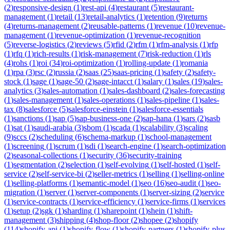
(
2
)
responsive-design
(
1
)
rest-api
(
4
)
restaurant
(
5
)
restaurant-
management
(
1
)
retail
(
13
)
retail-analytics
(
1
)
retention
(
9
)
returns
(
4
)
returns-management
(
2
)
reusable-patterns
(
1
)
revenue
(
10
)
revenue-
management
(
1
)
revenue-optimization
(
1
)
revenue-recognition
(
5
)
reverse-logistics
(
2
)
reviews
(
5
)
rfid
(
2
)
rfm
(
1
)
rfm-analysis
(
1
)
rfp
(
1
)
rfq
(
1
)
rich-results
(
1
)
risk-management
(
7
)
risk-reduction
(
1
)
rls
(
4
)
rohs
(
1
)
roi
(
34
)
roi-optimization
(
1
)
rolling-update
(
1
)
romania
(
1
)
rpa
(
3
)
rsc
(
2
)
russia
(
2
)
saas
(
25
)
saas-pricing
(
1
)
safety
(
2
)
safety-
stock
(
1
)
sage
(
1
)
sage-50
(
2
)
sage-intacct
(
1
)
salary
(
1
)
sales
(
19
)
sales-
analytics
(
3
)
sales-automation
(
1
)
sales-dashboard
(
2
)
sales-forecasting
(
1
)
sales-management
(
1
)
sales-operations
(
1
)
sales-pipeline
(
1
)
sales-
tax
(
8
)
salesforce
(
5
)
salesforce-einstein
(
1
)
salesforce-essentials
(
1
)
sanctions
(
1
)
sap
(
5
)
sap-business-one
(
2
)
sap-hana
(
1
)
sars
(
2
)
sasb
(
1
)
sat
(
1
)
saudi-arabia
(
3
)
sbom
(
1
)
scada
(
1
)
scalability
(
3
)
scaling
(
9
)
sccs
(
2
)
scheduling
(
6
)
schema-markup
(
1
)
school-management
(
1
)
screening
(
1
)
scrum
(
1
)
sdi
(
1
)
search-engine
(
1
)
search-optimization
(
2
)
seasonal-collections
(
1
)
security
(
36
)
security-training
(
1
)
segmentation
(
2
)
selection
(
1
)
self-evolving
(
1
)
self-hosted
(
1
)
self-
service
(
2
)
self-service-bi
(
2
)
seller-metrics
(
1
)
selling
(
1
)
selling-online
(
1
)
selling-platforms
(
1
)
semantic-model
(
1
)
seo
(
16
)
seo-audit
(
1
)
seo-
migration
(
1
)
server
(
1
)
server-components
(
1
)
server-sizing
(
2
)
service
(
1
)
service-contracts
(
1
)
service-efficiency
(
1
)
service-firms
(
1
)
services
(
1
)
setup
(
2
)
sgk
(
1
)
sharding
(
1
)
sharepoint
(
1
)
shein
(
1
)
shift-
management
(
3
)
shipping
(
4
)
shop-floor
(
2
)
shopee
(
2
)
shopify
(
114
)
shopify-api
(
1
)
shopify-flow
(
1
)
shopify-partners
(
1
)
shopify-plus