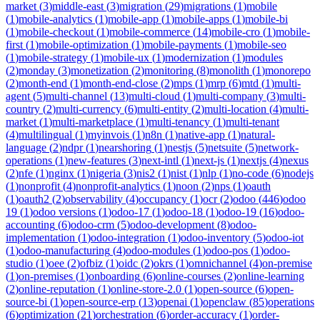
market
(
3
)
middle-east
(
3
)
migration
(
29
)
migrations
(
1
)
mobile
(
1
)
mobile-analytics
(
1
)
mobile-app
(
1
)
mobile-apps
(
1
)
mobile-bi
(
1
)
mobile-checkout
(
1
)
mobile-commerce
(
14
)
mobile-cro
(
1
)
mobile-
first
(
1
)
mobile-optimization
(
1
)
mobile-payments
(
1
)
mobile-seo
(
1
)
mobile-strategy
(
1
)
mobile-ux
(
1
)
modernization
(
1
)
modules
(
2
)
monday
(
3
)
monetization
(
2
)
monitoring
(
8
)
monolith
(
1
)
monorepo
(
2
)
month-end
(
1
)
month-end-close
(
2
)
mps
(
1
)
mrp
(
6
)
mtd
(
1
)
multi-
agent
(
5
)
multi-channel
(
13
)
multi-cloud
(
1
)
multi-company
(
3
)
multi-
country
(
2
)
multi-currency
(
6
)
multi-entity
(
2
)
multi-location
(
4
)
multi-
market
(
1
)
multi-marketplace
(
1
)
multi-tenancy
(
1
)
multi-tenant
(
4
)
multilingual
(
1
)
myinvois
(
1
)
n8n
(
1
)
native-app
(
1
)
natural-
language
(
2
)
ndpr
(
1
)
nearshoring
(
1
)
nestjs
(
5
)
netsuite
(
5
)
network-
operations
(
1
)
new-features
(
3
)
next-intl
(
1
)
next-js
(
1
)
nextjs
(
4
)
nexus
(
2
)
nfe
(
1
)
nginx
(
1
)
nigeria
(
3
)
nis2
(
1
)
nist
(
1
)
nlp
(
1
)
no-code
(
6
)
nodejs
(
1
)
nonprofit
(
4
)
nonprofit-analytics
(
1
)
noon
(
2
)
nps
(
1
)
oauth
(
1
)
oauth2
(
2
)
observability
(
4
)
occupancy
(
1
)
ocr
(
2
)
odoo
(
446
)
odoo
19
(
1
)
odoo versions
(
1
)
odoo-17
(
1
)
odoo-18
(
1
)
odoo-19
(
16
)
odoo-
accounting
(
6
)
odoo-crm
(
5
)
odoo-development
(
8
)
odoo-
implementation
(
1
)
odoo-integration
(
1
)
odoo-inventory
(
5
)
odoo-iot
(
1
)
odoo-manufacturing
(
4
)
odoo-modules
(
1
)
odoo-pos
(
1
)
odoo-
studio
(
1
)
oee
(
2
)
ofbiz
(
1
)
oidc
(
2
)
okrs
(
1
)
omnichannel
(
4
)
on-premise
(
1
)
on-premises
(
1
)
onboarding
(
6
)
online-courses
(
2
)
online-learning
(
2
)
online-reputation
(
1
)
online-store-2.0
(
1
)
open-source
(
6
)
open-
source-bi
(
1
)
open-source-erp
(
13
)
openai
(
1
)
openclaw
(
85
)
operations
(
6
)
optimization
(
21
)
orchestration
(
6
)
order-accuracy
(
1
)
order-