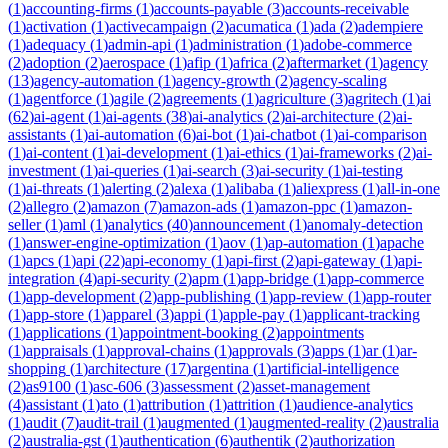
(
1
)
accounting-firms
(
1
)
accounts-payable
(
3
)
accounts-receivable
(
1
)
activation
(
1
)
activecampaign
(
2
)
acumatica
(
1
)
ada
(
2
)
adempiere
(
1
)
adequacy
(
1
)
admin-api
(
1
)
administration
(
1
)
adobe-commerce
(
2
)
adoption
(
2
)
aerospace
(
1
)
afip
(
1
)
africa
(
2
)
aftermarket
(
1
)
agency
(
13
)
agency-automation
(
1
)
agency-growth
(
2
)
agency-scaling
(
1
)
agentforce
(
1
)
agile
(
2
)
agreements
(
1
)
agriculture
(
3
)
agritech
(
1
)
ai
(
62
)
ai-agent
(
1
)
ai-agents
(
38
)
ai-analytics
(
2
)
ai-architecture
(
2
)
ai-
assistants
(
1
)
ai-automation
(
6
)
ai-bot
(
1
)
ai-chatbot
(
1
)
ai-comparison
(
1
)
ai-content
(
1
)
ai-development
(
1
)
ai-ethics
(
1
)
ai-frameworks
(
2
)
ai-
investment
(
1
)
ai-queries
(
1
)
ai-search
(
3
)
ai-security
(
1
)
ai-testing
(
1
)
ai-threats
(
1
)
alerting
(
2
)
alexa
(
1
)
alibaba
(
1
)
aliexpress
(
1
)
all-in-one
(
2
)
allegro
(
2
)
amazon
(
7
)
amazon-ads
(
1
)
amazon-ppc
(
1
)
amazon-
seller
(
1
)
aml
(
1
)
analytics
(
40
)
announcement
(
1
)
anomaly-detection
(
1
)
answer-engine-optimization
(
1
)
aov
(
1
)
ap-automation
(
1
)
apache
(
1
)
apcs
(
1
)
api
(
22
)
api-economy
(
1
)
api-first
(
2
)
api-gateway
(
1
)
api-
integration
(
4
)
api-security
(
2
)
apm
(
1
)
app-bridge
(
1
)
app-commerce
(
1
)
app-development
(
2
)
app-publishing
(
1
)
app-review
(
1
)
app-router
(
1
)
app-store
(
1
)
apparel
(
3
)
appi
(
1
)
apple-pay
(
1
)
applicant-tracking
(
1
)
applications
(
1
)
appointment-booking
(
2
)
appointments
(
1
)
appraisals
(
1
)
approval-chains
(
1
)
approvals
(
3
)
apps
(
1
)
ar
(
1
)
ar-
shopping
(
1
)
architecture
(
17
)
argentina
(
1
)
artificial-intelligence
(
2
)
as9100
(
1
)
asc-606
(
3
)
assessment
(
2
)
asset-management
(
4
)
assistant
(
1
)
ato
(
1
)
attribution
(
1
)
attrition
(
1
)
audience-analytics
(
1
)
audit
(
7
)
audit-trail
(
1
)
augmented
(
1
)
augmented-reality
(
2
)
australia
(
2
)
australia-gst
(
1
)
authentication
(
6
)
authentik
(
2
)
authorization