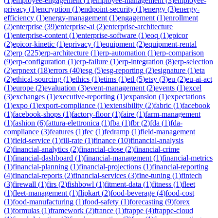
(
1
)
employee-engagement
(
1
)
employee-management
(
3
)
employee-
privacy
(
1
)
encryption
(
1
)
endpoint-security
(
1
)
energy
(
3
)
energy-
efficiency
(
1
)
energy-management
(
1
)
engagement
(
1
)
enrollment
(
2
)
enterprise
(
39
)
enterprise-ai
(
2
)
enterprise-architecture
(
1
)
enterprise-content
(
1
)
enterprise-software
(
1
)
eoq
(
1
)
epicor
(
2
)
epicor-kinetic
(
1
)
eprivacy
(
1
)
equipment
(
2
)
equipment-rental
(
2
)
erp
(
225
)
erp-architecture
(
1
)
erp-automation
(
1
)
erp-comparison
(
9
)
erp-configuration
(
1
)
erp-failure
(
1
)
erp-integration
(
8
)
erp-selection
(
2
)
erpnext
(
18
)
errors
(
40
)
esg
(
5
)
esg-reporting
(
2
)
esignature
(
1
)
eta
(
2
)
ethical-sourcing
(
1
)
ethics
(
1
)
etims
(
1
)
etl
(
5
)
etsy
(
3
)
eu
(
2
)
eu-ai-act
(
1
)
europe
(
2
)
evaluation
(
3
)
event-management
(
2
)
events
(
1
)
excel
(
3
)
exchanges
(
1
)
executive-reporting
(
1
)
expansion
(
1
)
expectations
(
1
)
expo
(
1
)
export-compliance
(
1
)
extensibility
(
2
)
fabric
(
1
)
facebook
(
1
)
facebook-shops
(
1
)
factory-floor
(
1
)
faire
(
1
)
farm-management
(
1
)
fashion
(
6
)
fattura-elettronica
(
1
)
fba
(
1
)
fbr
(
2
)
fda
(
1
)
fda-
compliance
(
3
)
features
(
1
)
fec
(
1
)
fedramp
(
1
)
field-management
(
1
)
field-service
(
1
)
fill-rate
(
1
)
finance
(
10
)
financial-analysis
(
2
)
financial-analytics
(
2
)
financial-close
(
2
)
financial-crime
(
1
)
financial-dashboard
(
1
)
financial-management
(
1
)
financial-metrics
(
1
)
financial-planning
(
1
)
financial-projections
(
1
)
financial-reporting
(
4
)
financial-reports
(
2
)
financial-services
(
3
)
fine-tuning
(
1
)
fintech
(
3
)
firewall
(
1
)
firs
(
2
)
fishbowl
(
1
)
fitment-data
(
1
)
fitness
(
1
)
fleet
(
1
)
fleet-management
(
1
)
flipkart
(
2
)
food-beverage
(
4
)
food-cost
(
1
)
food-manufacturing
(
1
)
food-safety
(
1
)
forecasting
(
9
)
forex
(
1
)
formulas
(
1
)
framework
(
2
)
france
(
1
)
frappe
(
4
)
frappe-cloud