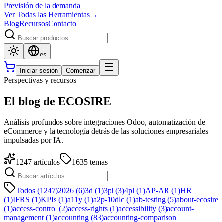
Previsión de la demanda
Ver Todas las Herramientas
→
Blog
Recursos
Contacto
es
Iniciar sesión
Comenzar
Perspectivas y recursos
El blog de ECOSIRE
Análisis profundos sobre integraciones Odoo, automatización de
eCommerce y la tecnología detrás de las soluciones empresariales
impulsadas por IA.
1247
artículos
1635
temas
Todos (1247)
2026
(
6
)
3d
(
1
)
3pl
(
3
)
4pl
(
1
)
AP-AR
(
1
)
HR
(
1
)
IFRS
(
1
)
KPIs
(
1
)
a11y
(
1
)
a2p-10dlc
(
1
)
ab-testing
(
5
)
about-ecosire
(
1
)
access-control
(
2
)
access-rights
(
1
)
accessibility
(
3
)
account-
management
(
1
)
accounting
(
83
)
accounting-comparison