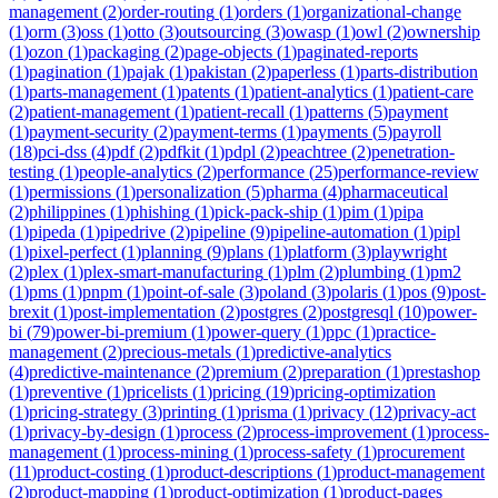
management
(
2
)
order-routing
(
1
)
orders
(
1
)
organizational-change
(
1
)
orm
(
3
)
oss
(
1
)
otto
(
3
)
outsourcing
(
3
)
owasp
(
1
)
owl
(
2
)
ownership
(
1
)
ozon
(
1
)
packaging
(
2
)
page-objects
(
1
)
paginated-reports
(
1
)
pagination
(
1
)
pajak
(
1
)
pakistan
(
2
)
paperless
(
1
)
parts-distribution
(
1
)
parts-management
(
1
)
patents
(
1
)
patient-analytics
(
1
)
patient-care
(
2
)
patient-management
(
1
)
patient-recall
(
1
)
patterns
(
5
)
payment
(
1
)
payment-security
(
2
)
payment-terms
(
1
)
payments
(
5
)
payroll
(
18
)
pci-dss
(
4
)
pdf
(
2
)
pdfkit
(
1
)
pdpl
(
2
)
peachtree
(
2
)
penetration-
testing
(
1
)
people-analytics
(
2
)
performance
(
25
)
performance-review
(
1
)
permissions
(
1
)
personalization
(
5
)
pharma
(
4
)
pharmaceutical
(
2
)
philippines
(
1
)
phishing
(
1
)
pick-pack-ship
(
1
)
pim
(
1
)
pipa
(
1
)
pipeda
(
1
)
pipedrive
(
2
)
pipeline
(
9
)
pipeline-automation
(
1
)
pipl
(
1
)
pixel-perfect
(
1
)
planning
(
9
)
plans
(
1
)
platform
(
3
)
playwright
(
2
)
plex
(
1
)
plex-smart-manufacturing
(
1
)
plm
(
2
)
plumbing
(
1
)
pm2
(
1
)
pms
(
1
)
pnpm
(
1
)
point-of-sale
(
3
)
poland
(
3
)
polaris
(
1
)
pos
(
9
)
post-
brexit
(
1
)
post-implementation
(
2
)
postgres
(
2
)
postgresql
(
10
)
power-
bi
(
79
)
power-bi-premium
(
1
)
power-query
(
1
)
ppc
(
1
)
practice-
management
(
2
)
precious-metals
(
1
)
predictive-analytics
(
4
)
predictive-maintenance
(
2
)
premium
(
2
)
preparation
(
1
)
prestashop
(
1
)
preventive
(
1
)
pricelists
(
1
)
pricing
(
19
)
pricing-optimization
(
1
)
pricing-strategy
(
3
)
printing
(
1
)
prisma
(
1
)
privacy
(
12
)
privacy-act
(
1
)
privacy-by-design
(
1
)
process
(
2
)
process-improvement
(
1
)
process-
management
(
1
)
process-mining
(
1
)
process-safety
(
1
)
procurement
(
11
)
product-costing
(
1
)
product-descriptions
(
1
)
product-management
(
2
)
product-mapping
(
1
)
product-optimization
(
1
)
product-pages