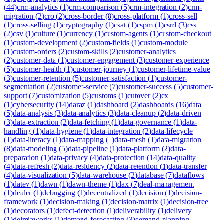
(
44
)
crm-analytics
(
1
)
crm-comparison
(
5
)
crm-integration
(
2
)
crm-
migration
(
2
)
cro
(
2
)
cross-border
(
8
)
cross-platform
(
1
)
cross-sell
(
1
)
cross-selling
(
1
)
cryptography
(
1
)
csat
(
1
)
cspm
(
1
)
csrd
(
3
)
css
(
2
)
csv
(
1
)
culture
(
1
)
currency
(
1
)
custom-agents
(
1
)
custom-checkout
(
1
)
custom-development
(
2
)
custom-fields
(
1
)
custom-module
(
1
)
custom-orders
(
2
)
custom-skills
(
2
)
customer-analytics
(
2
)
customer-data
(
1
)
customer-engagement
(
3
)
customer-experience
(
5
)
customer-health
(
1
)
customer-journey
(
1
)
customer-lifetime-value
(
3
)
customer-retention
(
5
)
customer-satisfaction
(
1
)
customer-
segmentation
(
2
)
customer-service
(
7
)
customer-success
(
5
)
customer-
support
(
7
)
customization
(
5
)
customs
(
1
)
cutover
(
2
)
cx
(
1
)
cybersecurity
(
14
)
daraz
(
1
)
dashboard
(
2
)
dashboards
(
16
)
data
(
5
)
data-analysis
(
3
)
data-analytics
(
3
)
data-cleanup
(
2
)
data-driven
(
3
)
data-extraction
(
2
)
data-fetching
(
1
)
data-governance
(
1
)
data-
handling
(
1
)
data-hygiene
(
1
)
data-integration
(
2
)
data-lifecycle
(
1
)
data-literacy
(
1
)
data-mapping
(
1
)
data-mesh
(
1
)
data-migration
(
8
)
data-modeling
(
5
)
data-pipeline
(
1
)
data-platform
(
2
)
data-
preparation
(
1
)
data-privacy
(
4
)
data-protection
(
14
)
data-quality
(
4
)
data-refresh
(
2
)
data-residency
(
2
)
data-retention
(
1
)
data-transfer
(
4
)
data-visualization
(
5
)
data-warehouse
(
2
)
database
(
7
)
dataflows
(
1
)
datev
(
1
)
dawn
(
1
)
dawn-theme
(
1
)
dax
(
7
)
deal-management
(
1
)
dealer
(
1
)
debugging
(
1
)
decentralized
(
1
)
decision
(
1
)
decision-
framework
(
1
)
decision-making
(
1
)
decision-matrix
(
1
)
decision-tree
(
1
)
decorators
(
1
)
defect-detection
(
1
)
deliverability
(
1
)
delivery
(
1
)
delmiaworks
(
1
)
demand-forecasting
(
3
)
demand-planning