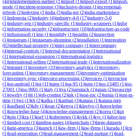
(
44
)
implementation-partner
(
1
)
import
(
1
)
import-export
(
1
)
import-
mode
(
1
)
incident-response
(
3
)
inclusive-design
(
1
)
incremental-
refresh
(
2
)
indexing
(
1
)
india
(
5
)
india-gst
(
2
)
india-marketplace
(
1
)
indonesia
(
2
)
industry
(
4
)
industry-4-0
(
17
)
industry-5-0
(
1
)
industry-erp
(
1
)
industry-specific
(
1
)
industry-wrappers
(
1
)
infor
(
1
)
information-security
(
2
)
infrastructure
(
10
)
infrastructure-as-code
(
1
)
infusionsoft
(
1
)
inp
(
1
)
insightly
(
1
)
insights
(
2
)
inspection
(
1
)
instagram
(
1
)
instagram-shopping
(
2
)
installation
(
1
)
integration
(
63
)
intellectual-property
(
1
)
inter-company
(
1
)
intercompany
(
4
)
internal-controls
(
1
)
internal-documentation
(
1
)
international
(
11
)
international-expansion
(
1
)
international-logistics
(
1
)
international-selling
(
2
)
international-trade
(
1
)
internationalization
(
2
)
intranet
(
1
)
inventory
(
33
)
inventory-analytics
(
1
)
inventory-
forecasting
(
1
)
inventory-management
(
5
)
inventory-optimization
(
1
)
inventory-sync
(
4
)
invoice-processing
(
2
)
invoices
(
1
)
invoicing
(
1
)
ios-android
(
1
)
iot
(
11
)
iqms
(
1
)
isa-95
(
1
)
isms
(
1
)
iso-13485
(
1
)
iso-
27001
(
3
)
iso-9001
(
1
)
italy
(
1
)
iva
(
2
)
jamstack
(
1
)
japan
(
2
)
javascript
(
1
)
jewelry
(
1
)
jit
(
1
)
job-costing
(
2
)
jpk
(
1
)
json-rpc
(
2
)
jumia
(
1
)
just-in-
time
(
1
)
jwt
(
1
)
k6
(
2
)
kafka
(
1
)
kanban
(
3
)
katana
(
1
)
katana-mrp
(
1
)
kaufland
(
2
)
kdv
(
1
)
keap
(
2
)
kenya
(
1
)
klaviyo
(
1
)
knowledge
(
1
)
knowledge-base
(
4
)
knowledge-management
(
2
)
korea
(
1
)
kpi
(
3
)
kpis
(
3
)
kra
(
1
)
ksef
(
1
)
kubernetes
(
1
)
kvkk
(
1
)
kyc
(
1
)
labor-law
(
1
)
landed-cost
(
1
)
landing-pages
(
4
)
langchain
(
3
)
large-datasets
(
1
)
latin-america
(
3
)
launch
(
1
)
law-firm
(
1
)
law-firms
(
1
)
lazada
(
1
)
lcp
(
1
)
lead-generation
(
3
)
lead-management
(
2
)
lead-nurture
(
1
)
lead-