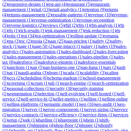
(
2
)
responsive-design
(
1
)
rest-api
(
4
)
restaurant
(
5
)
restaurant-
management
(
1
)
retail
(
13
)
retail-analytics
(
1
)
retention
(
9
)
returns
(
4
)
returns-management
(
2
)
reusable-patterns
(
1
)
revenue
(
10
)
revenue-
management
(
1
)
revenue-optimization
(
1
)
revenue-recognition
(
5
)
reverse-logistics
(
2
)
reviews
(
5
)
rfid
(
2
)
rfm
(
1
)
rfm-analysis
(
1
)
rfp
(
1
)
rfq
(
1
)
rich-results
(
1
)
risk-management
(
7
)
risk-reduction
(
1
)
rls
(
4
)
rohs
(
1
)
roi
(
34
)
roi-optimization
(
1
)
rolling-update
(
1
)
romania
(
1
)
rpa
(
3
)
rsc
(
2
)
russia
(
2
)
saas
(
25
)
saas-pricing
(
1
)
safety
(
2
)
safety-
stock
(
1
)
sage
(
1
)
sage-50
(
2
)
sage-intacct
(
1
)
salary
(
1
)
sales
(
19
)
sales-
analytics
(
3
)
sales-automation
(
1
)
sales-dashboard
(
2
)
sales-forecasting
(
1
)
sales-management
(
1
)
sales-operations
(
1
)
sales-pipeline
(
1
)
sales-
tax
(
8
)
salesforce
(
5
)
salesforce-einstein
(
1
)
salesforce-essentials
(
1
)
sanctions
(
1
)
sap
(
5
)
sap-business-one
(
2
)
sap-hana
(
1
)
sars
(
2
)
sasb
(
1
)
sat
(
1
)
saudi-arabia
(
3
)
sbom
(
1
)
scada
(
1
)
scalability
(
3
)
scaling
(
9
)
sccs
(
2
)
scheduling
(
6
)
schema-markup
(
1
)
school-management
(
1
)
screening
(
1
)
scrum
(
1
)
sdi
(
1
)
search-engine
(
1
)
search-optimization
(
2
)
seasonal-collections
(
1
)
security
(
36
)
security-training
(
1
)
segmentation
(
2
)
selection
(
1
)
self-evolving
(
1
)
self-hosted
(
1
)
self-
service
(
2
)
self-service-bi
(
2
)
seller-metrics
(
1
)
selling
(
1
)
selling-online
(
1
)
selling-platforms
(
1
)
semantic-model
(
1
)
seo
(
16
)
seo-audit
(
1
)
seo-
migration
(
1
)
server
(
1
)
server-components
(
1
)
server-sizing
(
2
)
service
(
1
)
service-contracts
(
1
)
service-efficiency
(
1
)
service-firms
(
1
)
services
(
1
)
setup
(
2
)
sgk
(
1
)
sharding
(
1
)
sharepoint
(
1
)
shein
(
1
)
shift-
management
(
3
)
shipping
(
4
)
shop-floor
(
2
)
shopee
(
2
)
shopify
(
114
)
shopify-api
(
1
)
shopify-flow
(
1
)
shopify-partners
(
1
)
shopify-plus