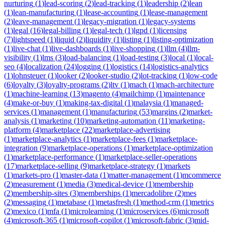
nurturing
(
1
)
lead-scoring
(
2
)
lead-tracking
(
1
)
leadership
(
2
)
lean
(
1
)
lean-manufacturing
(
1
)
lease-accounting
(
1
)
lease-management
(
2
)
leave-management
(
1
)
legacy-migration
(
1
)
legacy-systems
(
1
)
legal
(
16
)
legal-billing
(
1
)
legal-tech
(
1
)
lgpd
(
1
)
licensing
(
7
)
lightspeed
(
1
)
liquid
(
2
)
liquidity
(
1
)
listing
(
1
)
listing-optimization
(
1
)
live-chat
(
1
)
live-dashboards
(
1
)
live-shopping
(
1
)
llm
(
4
)
llm-
visibility
(
1
)
lms
(
3
)
load-balancing
(
1
)
load-testing
(
3
)
local
(
1
)
local-
seo
(
4
)
localization
(
24
)
logging
(
1
)
logistics
(
14
)
logistics-analytics
(
1
)
lohnsteuer
(
1
)
looker
(
2
)
looker-studio
(
2
)
lot-tracking
(
1
)
low-code
(
6
)
loyalty
(
3
)
loyalty-programs
(
2
)
ltv
(
1
)
mach
(
1
)
mach-architecture
(
1
)
machine-learning
(
13
)
magento
(
4
)
mailchimp
(
1
)
maintenance
(
4
)
make-or-buy
(
1
)
making-tax-digital
(
1
)
malaysia
(
1
)
managed-
services
(
1
)
management
(
1
)
manufacturing
(
53
)
margins
(
2
)
market-
analysis
(
1
)
marketing
(
10
)
marketing-automation
(
11
)
marketing-
platform
(
4
)
marketplace
(
22
)
marketplace-advertising
(
1
)
marketplace-analytics
(
1
)
marketplace-fees
(
1
)
marketplace-
integration
(
9
)
marketplace-operations
(
1
)
marketplace-optimization
(
1
)
marketplace-performance
(
1
)
marketplace-seller-operations
(
17
)
marketplace-selling
(
9
)
marketplace-strategy
(
1
)
markets
(
1
)
markets-pro
(
1
)
master-data
(
1
)
matter-management
(
1
)
mcommerce
(
2
)
measurement
(
1
)
media
(
3
)
medical-device
(
1
)
membership
(
2
)
membership-sites
(
3
)
memberships
(
1
)
mercadolibre
(
2
)
mes
(
2
)
messaging
(
1
)
metabase
(
1
)
metasfresh
(
1
)
method-crm
(
1
)
metrics
(
2
)
mexico
(
1
)
mfa
(
1
)
microlearning
(
1
)
microservices
(
6
)
microsoft
(
4
)
microsoft-365
(
1
)
microsoft-copilot
(
1
)
microsoft-fabric
(
3
)
mid-