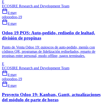
E
ECOSIRE Research and Development Team
4 may
odoo
odoo-19
4 may
Odoo 19 POS: Auto-pedido, rediseño de lealtad,
división de propinas
Punto de Venta Odoo 19: quioscos de auto-pedido, menús con
códigos QR, programas de fidelización rediseñados, reparto de
propinas entre personal, modo offline, pagos terminales.
E
ECOSIRE Research and Development Team
4 may
odoo
odoo-19
4 may
Proyecto Odoo 19: Kanban, Gantt, actualizaciones
del módulo de parte de horas