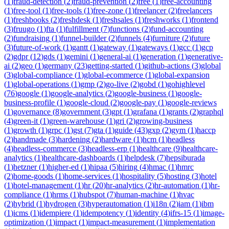
(
1
)
fraud-detection
(
2
)
fraud-prevention
(
2
)
free
(
1
)
free-accounting
(
1
)
free-tool
(
1
)
free-tools
(
1
)
free-zone
(
1
)
freelancer
(
2
)
freelancers
(
1
)
freshbooks
(
2
)
freshdesk
(
1
)
freshsales
(
1
)
freshworks
(
1
)
frontend
(
3
)
fruugo
(
1
)
fta
(
1
)
fulfillment
(
7
)
functions
(
2
)
fund-accounting
(
2
)
fundraising
(
1
)
funnel-builder
(
2
)
funnels
(
4
)
furniture
(
2
)
future
(
3
)
future-of-work
(
1
)
gantt
(
1
)
gateway
(
1
)
gateways
(
1
)
gcc
(
1
)
gcp
(
2
)
gdpr
(
12
)
gds
(
1
)
gemini
(
1
)
general-ai
(
1
)
generation
(
1
)
generative-
ai
(
2
)
geo
(
1
)
germany
(
23
)
getting-started
(
1
)
github-actions
(
3
)
global
(
3
)
global-compliance
(
1
)
global-ecommerce
(
1
)
global-expansion
(
1
)
global-operations
(
1
)
gmp
(
2
)
go-live
(
2
)
gobd
(
1
)
gohighlevel
(
76
)
google
(
1
)
google-analytics
(
2
)
google-business
(
1
)
google-
business-profile
(
1
)
google-cloud
(
2
)
google-pay
(
1
)
google-reviews
(
1
)
governance
(
8
)
government
(
3
)
gpt
(
1
)
grafana
(
1
)
grants
(
2
)
graphql
(
4
)
green-it
(
1
)
green-warehouse
(
1
)
gri
(
2
)
growing-business
(
1
)
growth
(
1
)
grpc
(
1
)
gst
(
7
)
gta
(
1
)
guide
(
43
)
gxp
(
2
)
gym
(
1
)
haccp
(
2
)
handmade
(
3
)
hardening
(
2
)
hardware
(
1
)
hcm
(
1
)
headless
(
4
)
headless-commerce
(
3
)
headless-erp
(
1
)
healthcare
(
9
)
healthcare-
analytics
(
1
)
healthcare-dashboards
(
1
)
helpdesk
(
7
)
hepsiburada
(
1
)
hetzner
(
1
)
higher-ed
(
1
)
hipaa
(
5
)
hiring
(
4
)
hmac
(
1
)
hmrc
(
2
)
home-goods
(
1
)
home-services
(
1
)
hospitality
(
5
)
hosting
(
3
)
hotel
(
1
)
hotel-management
(
1
)
hr
(
20
)
hr-analytics
(
2
)
hr-automation
(
1
)
hr-
compliance
(
1
)
hrms
(
1
)
hubspot
(
7
)
human-machine
(
1
)
hvac
(
2
)
hybrid
(
1
)
hydrogen
(
3
)
hyperautomation
(
1
)
i18n
(
2
)
iam
(
1
)
ibm
(
1
)
icms
(
1
)
idempiere
(
1
)
idempotency
(
1
)
identity
(
4
)
ifrs-15
(
1
)
image-
optimization
(
1
)
impact
(
1
)
impact-measurement
(
1
)
implementation