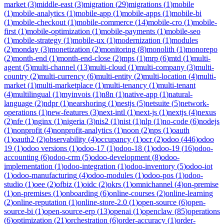
market
(
3
)
middle-east
(
3
)
migration
(
29
)
migrations
(
1
)
mobile
(
1
)
mobile-analytics
(
1
)
mobile-app
(
1
)
mobile-apps
(
1
)
mobile-bi
(
1
)
mobile-checkout
(
1
)
mobile-commerce
(
14
)
mobile-cro
(
1
)
mobile-
first
(
1
)
mobile-optimization
(
1
)
mobile-payments
(
1
)
mobile-seo
(
1
)
mobile-strategy
(
1
)
mobile-ux
(
1
)
modernization
(
1
)
modules
(
2
)
monday
(
3
)
monetization
(
2
)
monitoring
(
8
)
monolith
(
1
)
monorepo
(
2
)
month-end
(
1
)
month-end-close
(
2
)
mps
(
1
)
mrp
(
6
)
mtd
(
1
)
multi-
agent
(
5
)
multi-channel
(
13
)
multi-cloud
(
1
)
multi-company
(
3
)
multi-
country
(
2
)
multi-currency
(
6
)
multi-entity
(
2
)
multi-location
(
4
)
multi-
market
(
1
)
multi-marketplace
(
1
)
multi-tenancy
(
1
)
multi-tenant
(
4
)
multilingual
(
1
)
myinvois
(
1
)
n8n
(
1
)
native-app
(
1
)
natural-
language
(
2
)
ndpr
(
1
)
nearshoring
(
1
)
nestjs
(
5
)
netsuite
(
5
)
network-
operations
(
1
)
new-features
(
3
)
next-intl
(
1
)
next-js
(
1
)
nextjs
(
4
)
nexus
(
2
)
nfe
(
1
)
nginx
(
1
)
nigeria
(
3
)
nis2
(
1
)
nist
(
1
)
nlp
(
1
)
no-code
(
6
)
nodejs
(
1
)
nonprofit
(
4
)
nonprofit-analytics
(
1
)
noon
(
2
)
nps
(
1
)
oauth
(
1
)
oauth2
(
2
)
observability
(
4
)
occupancy
(
1
)
ocr
(
2
)
odoo
(
446
)
odoo
19
(
1
)
odoo versions
(
1
)
odoo-17
(
1
)
odoo-18
(
1
)
odoo-19
(
16
)
odoo-
accounting
(
6
)
odoo-crm
(
5
)
odoo-development
(
8
)
odoo-
implementation
(
1
)
odoo-integration
(
1
)
odoo-inventory
(
5
)
odoo-iot
(
1
)
odoo-manufacturing
(
4
)
odoo-modules
(
1
)
odoo-pos
(
1
)
odoo-
studio
(
1
)
oee
(
2
)
ofbiz
(
1
)
oidc
(
2
)
okrs
(
1
)
omnichannel
(
4
)
on-premise
(
1
)
on-premises
(
1
)
onboarding
(
6
)
online-courses
(
2
)
online-learning
(
2
)
online-reputation
(
1
)
online-store-2.0
(
1
)
open-source
(
6
)
open-
source-bi
(
1
)
open-source-erp
(
13
)
openai
(
1
)
openclaw
(
85
)
operations
(
6
)
optimization
(
21
)
orchestration
(
6
)
order-accuracy
(
1
)
order-