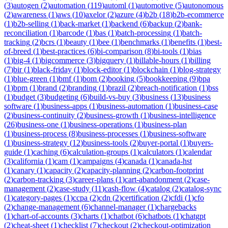
(
3
)
autogen
(
2
)
automation
(
119
)
automl
(
1
)
automotive
(
5
)
autonomous
(
2
)
awareness
(
1
)
aws
(
10
)
axelor
(
2
)
azure
(
4
)
b2b
(
18
)
b2b-ecommerce
(
1
)
b2b-selling
(
1
)
back-market
(
1
)
backend
(
6
)
backup
(
2
)
bank-
reconciliation
(
1
)
barcode
(
1
)
bas
(
1
)
batch-processing
(
1
)
batch-
tracking
(
2
)
bcrs
(
1
)
beauty
(
1
)
bee
(
1
)
benchmarks
(
1
)
benefits
(
1
)
best-
of-breed
(
1
)
best-practices
(
6
)
bi-comparison
(
8
)
bi-tools
(
1
)
bias
(
1
)
big-4
(
1
)
bigcommerce
(
3
)
bigquery
(
1
)
billable-hours
(
1
)
billing
(
7
)
bir
(
1
)
black-friday
(
1
)
block-editor
(
1
)
blockchain
(
1
)
blog-strategy
(
1
)
blue-green
(
1
)
bmf
(
1
)
bom
(
2
)
booking
(
5
)
bookkeeping
(
9
)
bpa
(
1
)
bpm
(
1
)
brand
(
2
)
branding
(
1
)
brazil
(
2
)
breach-notification
(
1
)
bss
(
1
)
budget
(
3
)
budgeting
(
6
)
build-vs-buy
(
3
)
business
(
13
)
business
software
(
1
)
business-apps
(
1
)
business-automation
(
1
)
business-case
(
2
)
business-continuity
(
2
)
business-growth
(
1
)
business-intelligence
(
26
)
business-one
(
1
)
business-operations
(
1
)
business-plan
(
1
)
business-process
(
8
)
business-processes
(
1
)
business-software
(
1
)
business-strategy
(
12
)
business-tools
(
2
)
buyer-portal
(
1
)
buyers-
guide
(
1
)
caching
(
6
)
calculation-groups
(
1
)
calculators
(
1
)
calendar
(
3
)
california
(
1
)
cam
(
1
)
campaigns
(
4
)
canada
(
1
)
canada-hst
(
1
)
canary
(
1
)
capacity
(
2
)
capacity-planning
(
2
)
carbon-footprint
(
2
)
carbon-tracking
(
3
)
career-plans
(
1
)
cart-abandonment
(
2
)
case-
management
(
2
)
case-study
(
11
)
cash-flow
(
4
)
catalog
(
2
)
catalog-sync
(
1
)
category-pages
(
1
)
ccpa
(
2
)
cdn
(
2
)
certification
(
2
)
cfdi
(
1
)
cfo
(
2
)
change-management
(
6
)
channel-manager
(
1
)
chargebacks
(
1
)
chart-of-accounts
(
3
)
charts
(
1
)
chatbot
(
6
)
chatbots
(
1
)
chatgpt
(
2
)
cheat-sheet
(
1
)
checklist
(
7
)
checkout
(
2
)
checkout-optimization