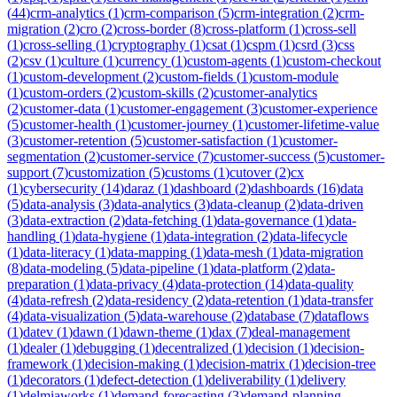
(
44
)
crm-analytics
(
1
)
crm-comparison
(
5
)
crm-integration
(
2
)
crm-
migration
(
2
)
cro
(
2
)
cross-border
(
8
)
cross-platform
(
1
)
cross-sell
(
1
)
cross-selling
(
1
)
cryptography
(
1
)
csat
(
1
)
cspm
(
1
)
csrd
(
3
)
css
(
2
)
csv
(
1
)
culture
(
1
)
currency
(
1
)
custom-agents
(
1
)
custom-checkout
(
1
)
custom-development
(
2
)
custom-fields
(
1
)
custom-module
(
1
)
custom-orders
(
2
)
custom-skills
(
2
)
customer-analytics
(
2
)
customer-data
(
1
)
customer-engagement
(
3
)
customer-experience
(
5
)
customer-health
(
1
)
customer-journey
(
1
)
customer-lifetime-value
(
3
)
customer-retention
(
5
)
customer-satisfaction
(
1
)
customer-
segmentation
(
2
)
customer-service
(
7
)
customer-success
(
5
)
customer-
support
(
7
)
customization
(
5
)
customs
(
1
)
cutover
(
2
)
cx
(
1
)
cybersecurity
(
14
)
daraz
(
1
)
dashboard
(
2
)
dashboards
(
16
)
data
(
5
)
data-analysis
(
3
)
data-analytics
(
3
)
data-cleanup
(
2
)
data-driven
(
3
)
data-extraction
(
2
)
data-fetching
(
1
)
data-governance
(
1
)
data-
handling
(
1
)
data-hygiene
(
1
)
data-integration
(
2
)
data-lifecycle
(
1
)
data-literacy
(
1
)
data-mapping
(
1
)
data-mesh
(
1
)
data-migration
(
8
)
data-modeling
(
5
)
data-pipeline
(
1
)
data-platform
(
2
)
data-
preparation
(
1
)
data-privacy
(
4
)
data-protection
(
14
)
data-quality
(
4
)
data-refresh
(
2
)
data-residency
(
2
)
data-retention
(
1
)
data-transfer
(
4
)
data-visualization
(
5
)
data-warehouse
(
2
)
database
(
7
)
dataflows
(
1
)
datev
(
1
)
dawn
(
1
)
dawn-theme
(
1
)
dax
(
7
)
deal-management
(
1
)
dealer
(
1
)
debugging
(
1
)
decentralized
(
1
)
decision
(
1
)
decision-
framework
(
1
)
decision-making
(
1
)
decision-matrix
(
1
)
decision-tree
(
1
)
decorators
(
1
)
defect-detection
(
1
)
deliverability
(
1
)
delivery
(
1
)
delmiaworks
(
1
)
demand-forecasting
(
3
)
demand-planning