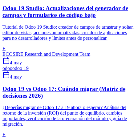
Odoo 19 Studio: Actualizaciones del generador de
campos y formularios de código bajo
Tutorial de Odoo 19 Studio: creador de campos de arrastrar y soltar,
editor de vistas, acciones automatizadas, creador de aplicaciones
para no desarrolladores y límites antes de personalizar.
E
ECOSIRE Research and Development Team
4 may
odoo
odoo-19
4 may
Odoo 19 vs Odoo 17: Cuándo migrar (Matriz de
decisiones 2026)
¿Deberías migrar de Odoo 17 a 19 ahora o esperar? Análisis del
retorno de la inversión (ROI) del punto de equilibrio, cambios
importantes, verificación de la preparación del módulo y guía de
migración.
E