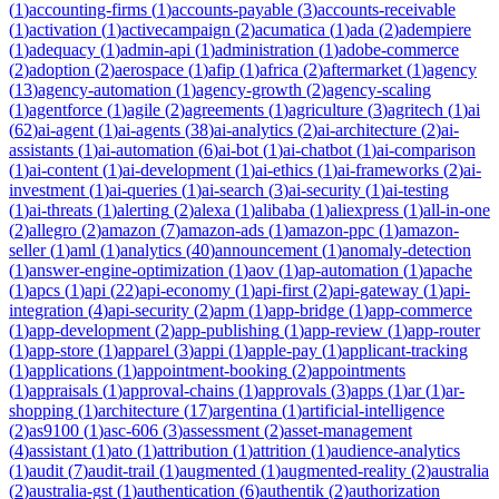
(
1
)
accounting-firms
(
1
)
accounts-payable
(
3
)
accounts-receivable
(
1
)
activation
(
1
)
activecampaign
(
2
)
acumatica
(
1
)
ada
(
2
)
adempiere
(
1
)
adequacy
(
1
)
admin-api
(
1
)
administration
(
1
)
adobe-commerce
(
2
)
adoption
(
2
)
aerospace
(
1
)
afip
(
1
)
africa
(
2
)
aftermarket
(
1
)
agency
(
13
)
agency-automation
(
1
)
agency-growth
(
2
)
agency-scaling
(
1
)
agentforce
(
1
)
agile
(
2
)
agreements
(
1
)
agriculture
(
3
)
agritech
(
1
)
ai
(
62
)
ai-agent
(
1
)
ai-agents
(
38
)
ai-analytics
(
2
)
ai-architecture
(
2
)
ai-
assistants
(
1
)
ai-automation
(
6
)
ai-bot
(
1
)
ai-chatbot
(
1
)
ai-comparison
(
1
)
ai-content
(
1
)
ai-development
(
1
)
ai-ethics
(
1
)
ai-frameworks
(
2
)
ai-
investment
(
1
)
ai-queries
(
1
)
ai-search
(
3
)
ai-security
(
1
)
ai-testing
(
1
)
ai-threats
(
1
)
alerting
(
2
)
alexa
(
1
)
alibaba
(
1
)
aliexpress
(
1
)
all-in-one
(
2
)
allegro
(
2
)
amazon
(
7
)
amazon-ads
(
1
)
amazon-ppc
(
1
)
amazon-
seller
(
1
)
aml
(
1
)
analytics
(
40
)
announcement
(
1
)
anomaly-detection
(
1
)
answer-engine-optimization
(
1
)
aov
(
1
)
ap-automation
(
1
)
apache
(
1
)
apcs
(
1
)
api
(
22
)
api-economy
(
1
)
api-first
(
2
)
api-gateway
(
1
)
api-
integration
(
4
)
api-security
(
2
)
apm
(
1
)
app-bridge
(
1
)
app-commerce
(
1
)
app-development
(
2
)
app-publishing
(
1
)
app-review
(
1
)
app-router
(
1
)
app-store
(
1
)
apparel
(
3
)
appi
(
1
)
apple-pay
(
1
)
applicant-tracking
(
1
)
applications
(
1
)
appointment-booking
(
2
)
appointments
(
1
)
appraisals
(
1
)
approval-chains
(
1
)
approvals
(
3
)
apps
(
1
)
ar
(
1
)
ar-
shopping
(
1
)
architecture
(
17
)
argentina
(
1
)
artificial-intelligence
(
2
)
as9100
(
1
)
asc-606
(
3
)
assessment
(
2
)
asset-management
(
4
)
assistant
(
1
)
ato
(
1
)
attribution
(
1
)
attrition
(
1
)
audience-analytics
(
1
)
audit
(
7
)
audit-trail
(
1
)
augmented
(
1
)
augmented-reality
(
2
)
australia
(
2
)
australia-gst
(
1
)
authentication
(
6
)
authentik
(
2
)
authorization