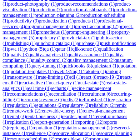
(
1
)
product-photography
(
1
)
product-recommendations
(
1
)
product-
visualization
(
1
)
production
(
7
)
production-dashboards
(
1
)
production-
management
(
1
)
production-planning
(
2
)
production-scheduling
(
1
)
productivity
(
9
)
productization
(
1
)
products
(
1
)
professional-
services
(
4
)
program-management
(
1
)
project-accounting
(
2
)
project-
management
(
19
)
prometheus
(
1
)
prompt-engineering
(
1
)
property-
management
(
5
)
proprietary
(
1
)
provincial-tax
(
1
)
public-sector
(
1
)
publishing
(
1
)
punchout-catalog
(
1
)
purchase
(
3
)
push-notifications
(
1
)
pwa
(
1
)
python
(
5
)
qa
(
1
)
qatar
(
1
)
qlik-sense
(
1
)
qualification
(
1
)
quality
(
3
)
quality-analytics
(
1
)
quality-assurance
(
1
)
quality-
compliance
(
1
)
quality-control
(
2
)
quality-management
(
2
)
quantum-
computing
(
1
)
query-tuning
(
1
)
quickbooks
(
8
)
quickstart
(
1
)
quotation
(
1
)
quotation-templates
(
1
)
qweb
(
3
)
rag
(
1
)
rakuten
(
1
)
ranking
(
1
)
ransomware
(
1
)
rate-limiting
(
3
)
rdl
(
1
)
react
(
8
)
react-19
(
2
)
react-
email
(
1
)
react-native
(
1
)
react-query
(
1
)
real-estate
(
5
)
real-estate-
analytics
(
1
)
real-time
(
4
)
recharts
(
1
)
recipe-management
(
1
)
recommendations
(
1
)
reconciliation
(
1
)
recruitment
(
6
)
recurring-
billing
(
1
)
recurring-revenue
(
5
)
redis
(
2
)
refurbished
(
1
)
registration
(
1
)
regulation
(
1
)
regulations
(
2
)
regulatory
(
3
)
reliability
(
2
)
remix
(
2
)
remote-work
(
2
)
renewable-energy
(
1
)
renewal-management
(
1
)
rental
(
3
)
rental-business
(
1
)
reorder-point
(
1
)
repeat-purchases
(
1
)
replication
(
1
)
report-generation
(
1
)
reporting
(
12
)
reports
(
3
)
repricing
(
1
)
reputation
(
1
)
reputation-management
(
2
)
reserved-
instances
(
1
)
resilience
(
2
)
resource-allocation
(
1
)
resource-planning
(
1
)
resource-scheduling
(
2
)
responsible-ai
(
2
)
responsive