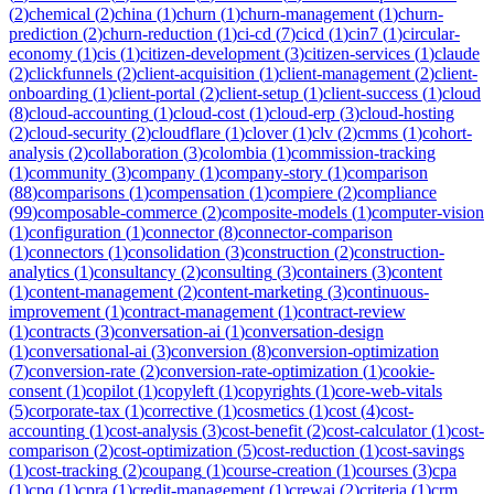
(
2
)
chemical
(
2
)
china
(
1
)
churn
(
1
)
churn-management
(
1
)
churn-
prediction
(
2
)
churn-reduction
(
1
)
ci-cd
(
7
)
cicd
(
1
)
cin7
(
1
)
circular-
economy
(
1
)
cis
(
1
)
citizen-development
(
3
)
citizen-services
(
1
)
claude
(
2
)
clickfunnels
(
2
)
client-acquisition
(
1
)
client-management
(
2
)
client-
onboarding
(
1
)
client-portal
(
2
)
client-setup
(
1
)
client-success
(
1
)
cloud
(
8
)
cloud-accounting
(
1
)
cloud-cost
(
1
)
cloud-erp
(
3
)
cloud-hosting
(
2
)
cloud-security
(
2
)
cloudflare
(
1
)
clover
(
1
)
clv
(
2
)
cmms
(
1
)
cohort-
analysis
(
2
)
collaboration
(
3
)
colombia
(
1
)
commission-tracking
(
1
)
community
(
3
)
company
(
1
)
company-story
(
1
)
comparison
(
88
)
comparisons
(
1
)
compensation
(
1
)
compiere
(
2
)
compliance
(
99
)
composable-commerce
(
2
)
composite-models
(
1
)
computer-vision
(
1
)
configuration
(
1
)
connector
(
8
)
connector-comparison
(
1
)
connectors
(
1
)
consolidation
(
3
)
construction
(
2
)
construction-
analytics
(
1
)
consultancy
(
2
)
consulting
(
3
)
containers
(
3
)
content
(
1
)
content-management
(
2
)
content-marketing
(
3
)
continuous-
improvement
(
1
)
contract-management
(
1
)
contract-review
(
1
)
contracts
(
3
)
conversation-ai
(
1
)
conversation-design
(
1
)
conversational-ai
(
3
)
conversion
(
8
)
conversion-optimization
(
7
)
conversion-rate
(
2
)
conversion-rate-optimization
(
1
)
cookie-
consent
(
1
)
copilot
(
1
)
copyleft
(
1
)
copyrights
(
1
)
core-web-vitals
(
5
)
corporate-tax
(
1
)
corrective
(
1
)
cosmetics
(
1
)
cost
(
4
)
cost-
accounting
(
1
)
cost-analysis
(
3
)
cost-benefit
(
2
)
cost-calculator
(
1
)
cost-
comparison
(
2
)
cost-optimization
(
5
)
cost-reduction
(
1
)
cost-savings
(
1
)
cost-tracking
(
2
)
coupang
(
1
)
course-creation
(
1
)
courses
(
3
)
cpa
(
1
)
cpq
(
1
)
cpra
(
1
)
credit-management
(
1
)
crewai
(
2
)
criteria
(
1
)
crm