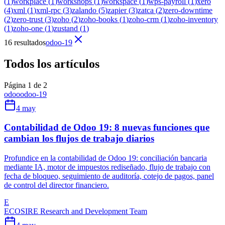
(
1
)
workplace
(
1
)
workshops
(
1
)
workspace
(
1
)
wps-payroll
(
1
)
xero
(
4
)
xml
(
1
)
xml-rpc
(
3
)
zalando
(
5
)
zapier
(
3
)
zatca
(
2
)
zero-downtime
(
2
)
zero-trust
(
3
)
zoho
(
2
)
zoho-books
(
1
)
zoho-crm
(
1
)
zoho-inventory
(
1
)
zoho-one
(
1
)
zustand
(
1
)
16 resultados
odoo-19
Todos los artículos
Página 1 de 2
odoo
odoo-19
4 may
Contabilidad de Odoo 19: 8 nuevas funciones que
cambian los flujos de trabajo diarios
Profundice en la contabilidad de Odoo 19: conciliación bancaria
mediante IA, motor de impuestos rediseñado, flujo de trabajo con
fecha de bloqueo, seguimiento de auditoría, cotejo de pagos, panel
de control del director financiero.
E
ECOSIRE Research and Development Team