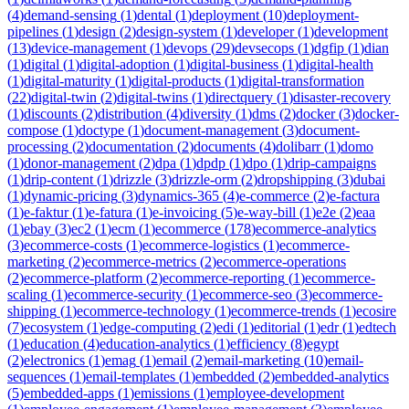
(
4
)
demand-sensing
(
1
)
dental
(
1
)
deployment
(
10
)
deployment-
pipelines
(
1
)
design
(
2
)
design-system
(
1
)
developer
(
1
)
development
(
13
)
device-management
(
1
)
devops
(
29
)
devsecops
(
1
)
dgfip
(
1
)
dian
(
1
)
digital
(
1
)
digital-adoption
(
1
)
digital-business
(
1
)
digital-health
(
1
)
digital-maturity
(
1
)
digital-products
(
1
)
digital-transformation
(
22
)
digital-twin
(
2
)
digital-twins
(
1
)
directquery
(
1
)
disaster-recovery
(
1
)
discounts
(
2
)
distribution
(
4
)
diversity
(
1
)
dms
(
2
)
docker
(
3
)
docker-
compose
(
1
)
doctype
(
1
)
document-management
(
3
)
document-
processing
(
2
)
documentation
(
2
)
documents
(
4
)
dolibarr
(
1
)
domo
(
1
)
donor-management
(
2
)
dpa
(
1
)
dpdp
(
1
)
dpo
(
1
)
drip-campaigns
(
1
)
drip-content
(
1
)
drizzle
(
3
)
drizzle-orm
(
2
)
dropshipping
(
3
)
dubai
(
1
)
dynamic-pricing
(
3
)
dynamics-365
(
4
)
e-commerce
(
2
)
e-factura
(
1
)
e-faktur
(
1
)
e-fatura
(
1
)
e-invoicing
(
5
)
e-way-bill
(
1
)
e2e
(
2
)
eaa
(
1
)
ebay
(
3
)
ec2
(
1
)
ecm
(
1
)
ecommerce
(
178
)
ecommerce-analytics
(
3
)
ecommerce-costs
(
1
)
ecommerce-logistics
(
1
)
ecommerce-
marketing
(
2
)
ecommerce-metrics
(
2
)
ecommerce-operations
(
2
)
ecommerce-platform
(
2
)
ecommerce-reporting
(
1
)
ecommerce-
scaling
(
1
)
ecommerce-security
(
1
)
ecommerce-seo
(
3
)
ecommerce-
shipping
(
1
)
ecommerce-technology
(
1
)
ecommerce-trends
(
1
)
ecosire
(
7
)
ecosystem
(
1
)
edge-computing
(
2
)
edi
(
1
)
editorial
(
1
)
edr
(
1
)
edtech
(
1
)
education
(
4
)
education-analytics
(
1
)
efficiency
(
8
)
egypt
(
2
)
electronics
(
1
)
emag
(
1
)
email
(
2
)
email-marketing
(
10
)
email-
sequences
(
1
)
email-templates
(
1
)
embedded
(
2
)
embedded-analytics
(
5
)
embedded-apps
(
1
)
emissions
(
1
)
employee-development