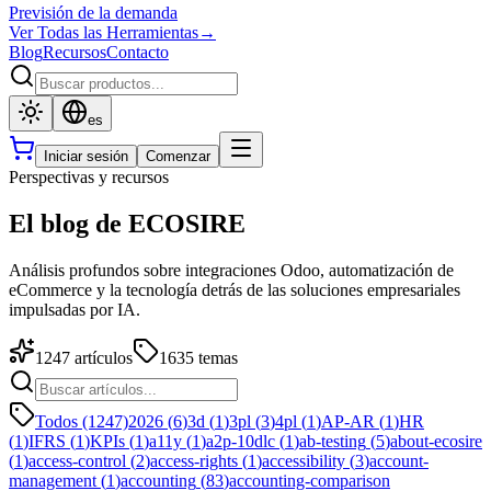
Previsión de la demanda
Ver Todas las Herramientas
→
Blog
Recursos
Contacto
es
Iniciar sesión
Comenzar
Perspectivas y recursos
El blog de ECOSIRE
Análisis profundos sobre integraciones Odoo, automatización de
eCommerce y la tecnología detrás de las soluciones empresariales
impulsadas por IA.
1247
artículos
1635
temas
Todos (1247)
2026
(
6
)
3d
(
1
)
3pl
(
3
)
4pl
(
1
)
AP-AR
(
1
)
HR
(
1
)
IFRS
(
1
)
KPIs
(
1
)
a11y
(
1
)
a2p-10dlc
(
1
)
ab-testing
(
5
)
about-ecosire
(
1
)
access-control
(
2
)
access-rights
(
1
)
accessibility
(
3
)
account-
management
(
1
)
accounting
(
83
)
accounting-comparison