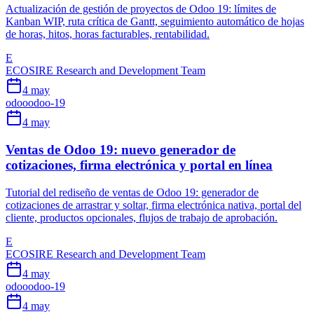
Actualización de gestión de proyectos de Odoo 19: límites de
Kanban WIP, ruta crítica de Gantt, seguimiento automático de hojas
de horas, hitos, horas facturables, rentabilidad.
E
ECOSIRE Research and Development Team
4 may
odoo
odoo-19
4 may
Ventas de Odoo 19: nuevo generador de
cotizaciones, firma electrónica y portal en línea
Tutorial del rediseño de ventas de Odoo 19: generador de
cotizaciones de arrastrar y soltar, firma electrónica nativa, portal del
cliente, productos opcionales, flujos de trabajo de aprobación.
E
ECOSIRE Research and Development Team
4 may
odoo
odoo-19
4 may