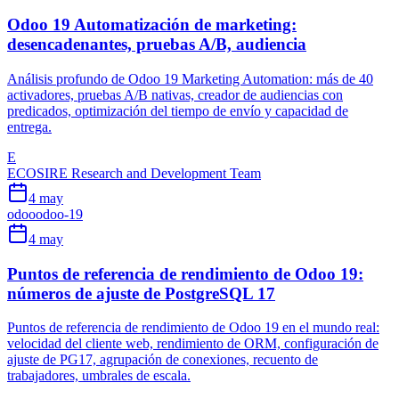
Odoo 19 Automatización de marketing:
desencadenantes, pruebas A/B, audiencia
Análisis profundo de Odoo 19 Marketing Automation: más de 40
activadores, pruebas A/B nativas, creador de audiencias con
predicados, optimización del tiempo de envío y capacidad de
entrega.
E
ECOSIRE Research and Development Team
4 may
odoo
odoo-19
4 may
Puntos de referencia de rendimiento de Odoo 19:
números de ajuste de PostgreSQL 17
Puntos de referencia de rendimiento de Odoo 19 en el mundo real:
velocidad del cliente web, rendimiento de ORM, configuración de
ajuste de PG17, agrupación de conexiones, recuento de
trabajadores, umbrales de escala.