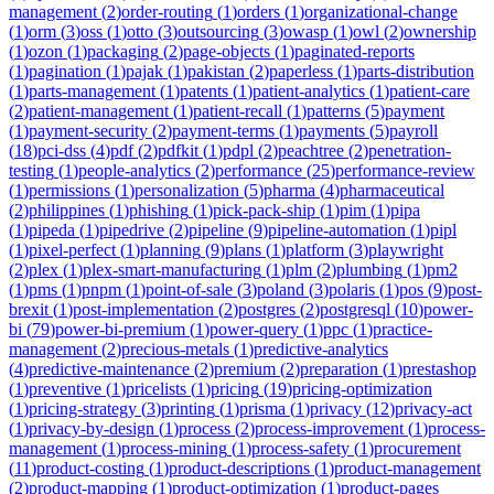
management
(
2
)
order-routing
(
1
)
orders
(
1
)
organizational-change
(
1
)
orm
(
3
)
oss
(
1
)
otto
(
3
)
outsourcing
(
3
)
owasp
(
1
)
owl
(
2
)
ownership
(
1
)
ozon
(
1
)
packaging
(
2
)
page-objects
(
1
)
paginated-reports
(
1
)
pagination
(
1
)
pajak
(
1
)
pakistan
(
2
)
paperless
(
1
)
parts-distribution
(
1
)
parts-management
(
1
)
patents
(
1
)
patient-analytics
(
1
)
patient-care
(
2
)
patient-management
(
1
)
patient-recall
(
1
)
patterns
(
5
)
payment
(
1
)
payment-security
(
2
)
payment-terms
(
1
)
payments
(
5
)
payroll
(
18
)
pci-dss
(
4
)
pdf
(
2
)
pdfkit
(
1
)
pdpl
(
2
)
peachtree
(
2
)
penetration-
testing
(
1
)
people-analytics
(
2
)
performance
(
25
)
performance-review
(
1
)
permissions
(
1
)
personalization
(
5
)
pharma
(
4
)
pharmaceutical
(
2
)
philippines
(
1
)
phishing
(
1
)
pick-pack-ship
(
1
)
pim
(
1
)
pipa
(
1
)
pipeda
(
1
)
pipedrive
(
2
)
pipeline
(
9
)
pipeline-automation
(
1
)
pipl
(
1
)
pixel-perfect
(
1
)
planning
(
9
)
plans
(
1
)
platform
(
3
)
playwright
(
2
)
plex
(
1
)
plex-smart-manufacturing
(
1
)
plm
(
2
)
plumbing
(
1
)
pm2
(
1
)
pms
(
1
)
pnpm
(
1
)
point-of-sale
(
3
)
poland
(
3
)
polaris
(
1
)
pos
(
9
)
post-
brexit
(
1
)
post-implementation
(
2
)
postgres
(
2
)
postgresql
(
10
)
power-
bi
(
79
)
power-bi-premium
(
1
)
power-query
(
1
)
ppc
(
1
)
practice-
management
(
2
)
precious-metals
(
1
)
predictive-analytics
(
4
)
predictive-maintenance
(
2
)
premium
(
2
)
preparation
(
1
)
prestashop
(
1
)
preventive
(
1
)
pricelists
(
1
)
pricing
(
19
)
pricing-optimization
(
1
)
pricing-strategy
(
3
)
printing
(
1
)
prisma
(
1
)
privacy
(
12
)
privacy-act
(
1
)
privacy-by-design
(
1
)
process
(
2
)
process-improvement
(
1
)
process-
management
(
1
)
process-mining
(
1
)
process-safety
(
1
)
procurement
(
11
)
product-costing
(
1
)
product-descriptions
(
1
)
product-management
(
2
)
product-mapping
(
1
)
product-optimization
(
1
)
product-pages