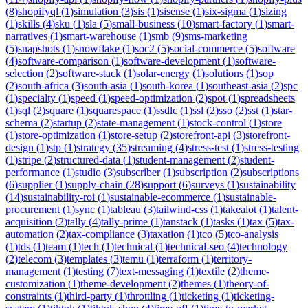
(
8
)
shopifyql
(
1
)
simulation
(
3
)
sis
(
1
)
sisense
(
1
)
six-sigma
(
1
)
sizing
(
1
)
skills
(
4
)
sku
(
1
)
sla
(
5
)
small-business
(
10
)
smart-factory
(
1
)
smart-
narratives
(
1
)
smart-warehouse
(
1
)
smb
(
9
)
sms-marketing
(
5
)
snapshots
(
1
)
snowflake
(
1
)
soc2
(
5
)
social-commerce
(
5
)
software
(
4
)
software-comparison
(
1
)
software-development
(
1
)
software-
selection
(
2
)
software-stack
(
1
)
solar-energy
(
1
)
solutions
(
1
)
sop
(
2
)
south-africa
(
3
)
south-asia
(
1
)
south-korea
(
1
)
southeast-asia
(
2
)
spc
(
1
)
specialty
(
1
)
speed
(
1
)
speed-optimization
(
2
)
spot
(
1
)
spreadsheets
(
1
)
sql
(
2
)
square
(
1
)
squarespace
(
1
)
ssdlc
(
1
)
ssl
(
2
)
sso
(
2
)
sst
(
1
)
star-
schema
(
2
)
startup
(
2
)
state-management
(
1
)
stock-control
(
1
)
store
(
1
)
store-optimization
(
1
)
store-setup
(
2
)
storefront-api
(
3
)
storefront-
design
(
1
)
stp
(
1
)
strategy
(
35
)
streaming
(
4
)
stress-test
(
1
)
stress-testing
(
1
)
stripe
(
2
)
structured-data
(
1
)
student-management
(
2
)
student-
performance
(
1
)
studio
(
3
)
subscriber
(
1
)
subscription
(
2
)
subscriptions
(
6
)
supplier
(
1
)
supply-chain
(
28
)
support
(
6
)
surveys
(
1
)
sustainability
(
14
)
sustainability-roi
(
1
)
sustainable-ecommerce
(
1
)
sustainable-
procurement
(
1
)
sync
(
1
)
tableau
(
3
)
tailwind-css
(
1
)
takealot
(
1
)
talent-
acquisition
(
2
)
tally
(
4
)
tally-prime
(
1
)
tanstack
(
1
)
tasks
(
1
)
tax
(
5
)
tax-
automation
(
2
)
tax-compliance
(
3
)
taxation
(
1
)
tco
(
5
)
tco-analysis
(
1
)
tds
(
1
)
team
(
1
)
tech
(
1
)
technical
(
1
)
technical-seo
(
4
)
technology
(
2
)
telecom
(
3
)
templates
(
3
)
temu
(
1
)
terraform
(
1
)
territory-
management
(
1
)
testing
(
7
)
text-messaging
(
1
)
textile
(
2
)
theme-
customization
(
1
)
theme-development
(
2
)
themes
(
1
)
theory-of-
constraints
(
1
)
third-party
(
1
)
throttling
(
1
)
ticketing
(
1
)
ticketing-