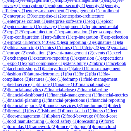
(
1
)
employee-engagement
(
1
)
employee-management
(
3
)
employee-
privacy
(
1
)
encryption
(
1
)
endpoint-security
(
1
)
energy
(
3
)
energy-
efficiency
(
1
)
energy-management
(
1
)
engagement
(
1
)
enrollment
(
2
)
enterprise
(
39
)
enterprise-ai
(
2
)
enterprise-architecture
(
1
)
enterprise-content
(
1
)
enterprise-software
(
1
)
eoq
(
1
)
epicor
(
2
)
epicor-kinetic
(
1
)
eprivacy
(
1
)
equipment
(
2
)
equipment-rental
(
2
)
erp
(
225
)
erp-architecture
(
1
)
erp-automation
(
1
)
erp-comparison
(
9
)
erp-configuration
(
1
)
erp-failure
(
1
)
erp-integration
(
8
)
erp-selection
(
2
)
erpnext
(
18
)
errors
(
40
)
esg
(
5
)
esg-reporting
(
2
)
esignature
(
1
)
eta
(
2
)
ethical-sourcing
(
1
)
ethics
(
1
)
etims
(
1
)
etl
(
5
)
etsy
(
3
)
eu
(
2
)
eu-ai-act
(
1
)
europe
(
2
)
evaluation
(
3
)
event-management
(
2
)
events
(
1
)
excel
(
3
)
exchanges
(
1
)
executive-reporting
(
1
)
expansion
(
1
)
expectations
(
1
)
expo
(
1
)
export-compliance
(
1
)
extensibility
(
2
)
fabric
(
1
)
facebook
(
1
)
facebook-shops
(
1
)
factory-floor
(
1
)
faire
(
1
)
farm-management
(
1
)
fashion
(
6
)
fattura-elettronica
(
1
)
fba
(
1
)
fbr
(
2
)
fda
(
1
)
fda-
compliance
(
3
)
features
(
1
)
fec
(
1
)
fedramp
(
1
)
field-management
(
1
)
field-service
(
1
)
fill-rate
(
1
)
finance
(
10
)
financial-analysis
(
2
)
financial-analytics
(
2
)
financial-close
(
2
)
financial-crime
(
1
)
financial-dashboard
(
1
)
financial-management
(
1
)
financial-metrics
(
1
)
financial-planning
(
1
)
financial-projections
(
1
)
financial-reporting
(
4
)
financial-reports
(
2
)
financial-services
(
3
)
fine-tuning
(
1
)
fintech
(
3
)
firewall
(
1
)
firs
(
2
)
fishbowl
(
1
)
fitment-data
(
1
)
fitness
(
1
)
fleet
(
1
)
fleet-management
(
1
)
flipkart
(
2
)
food-beverage
(
4
)
food-cost
(
1
)
food-manufacturing
(
1
)
food-safety
(
1
)
forecasting
(
9
)
forex
(
1
)
formulas
(
1
)
framework
(
2
)
france
(
1
)
frappe
(
4
)
frappe-cloud