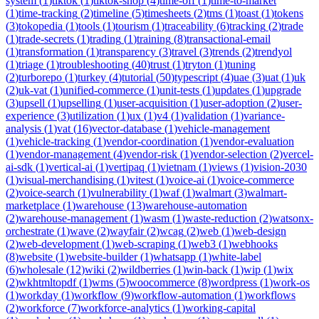
system
(
1
)
tiktok
(
1
)
tiktok-shop
(
4
)
time-off
(
1
)
time-to-market
(
1
)
time-tracking
(
2
)
timeline
(
5
)
timesheets
(
2
)
tms
(
1
)
toast
(
1
)
tokens
(
3
)
tokopedia
(
1
)
tools
(
1
)
tourism
(
1
)
traceability
(
6
)
tracking
(
2
)
trade
(
1
)
trade-secrets
(
1
)
trading
(
1
)
training
(
8
)
transactional-email
(
1
)
transformation
(
1
)
transparency
(
3
)
travel
(
3
)
trends
(
2
)
trendyol
(
1
)
triage
(
1
)
troubleshooting
(
40
)
trust
(
1
)
tryton
(
1
)
tuning
(
2
)
turborepo
(
1
)
turkey
(
4
)
tutorial
(
50
)
typescript
(
4
)
uae
(
3
)
uat
(
1
)
uk
(
2
)
uk-vat
(
1
)
unified-commerce
(
1
)
unit-tests
(
1
)
updates
(
1
)
upgrade
(
3
)
upsell
(
1
)
upselling
(
1
)
user-acquisition
(
1
)
user-adoption
(
2
)
user-
experience
(
3
)
utilization
(
1
)
ux
(
1
)
v4
(
1
)
validation
(
1
)
variance-
analysis
(
1
)
vat
(
16
)
vector-database
(
1
)
vehicle-management
(
1
)
vehicle-tracking
(
1
)
vendor-coordination
(
1
)
vendor-evaluation
(
1
)
vendor-management
(
4
)
vendor-risk
(
1
)
vendor-selection
(
2
)
vercel-
ai-sdk
(
1
)
vertical-ai
(
1
)
vertipaq
(
1
)
vietnam
(
1
)
views
(
1
)
vision-2030
(
1
)
visual-merchandising
(
1
)
vitest
(
1
)
voice-ai
(
1
)
voice-commerce
(
2
)
voice-search
(
1
)
vulnerability
(
1
)
waf
(
1
)
walmart
(
3
)
walmart-
marketplace
(
1
)
warehouse
(
13
)
warehouse-automation
(
2
)
warehouse-management
(
1
)
wasm
(
1
)
waste-reduction
(
2
)
watsonx-
orchestrate
(
1
)
wave
(
2
)
wayfair
(
2
)
wcag
(
2
)
web
(
1
)
web-design
(
2
)
web-development
(
1
)
web-scraping
(
1
)
web3
(
1
)
webhooks
(
8
)
website
(
1
)
website-builder
(
1
)
whatsapp
(
1
)
white-label
(
6
)
wholesale
(
12
)
wiki
(
2
)
wildberries
(
1
)
win-back
(
1
)
wip
(
1
)
wix
(
2
)
wkhtmltopdf
(
1
)
wms
(
5
)
woocommerce
(
8
)
wordpress
(
1
)
work-os
(
1
)
workday
(
1
)
workflow
(
9
)
workflow-automation
(
1
)
workflows
(
2
)
workforce
(
7
)
workforce-analytics
(
1
)
working-capital