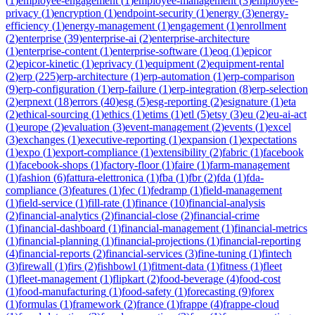
(
1
)
employee-engagement
(
1
)
employee-management
(
3
)
employee-
privacy
(
1
)
encryption
(
1
)
endpoint-security
(
1
)
energy
(
3
)
energy-
efficiency
(
1
)
energy-management
(
1
)
engagement
(
1
)
enrollment
(
2
)
enterprise
(
39
)
enterprise-ai
(
2
)
enterprise-architecture
(
1
)
enterprise-content
(
1
)
enterprise-software
(
1
)
eoq
(
1
)
epicor
(
2
)
epicor-kinetic
(
1
)
eprivacy
(
1
)
equipment
(
2
)
equipment-rental
(
2
)
erp
(
225
)
erp-architecture
(
1
)
erp-automation
(
1
)
erp-comparison
(
9
)
erp-configuration
(
1
)
erp-failure
(
1
)
erp-integration
(
8
)
erp-selection
(
2
)
erpnext
(
18
)
errors
(
40
)
esg
(
5
)
esg-reporting
(
2
)
esignature
(
1
)
eta
(
2
)
ethical-sourcing
(
1
)
ethics
(
1
)
etims
(
1
)
etl
(
5
)
etsy
(
3
)
eu
(
2
)
eu-ai-act
(
1
)
europe
(
2
)
evaluation
(
3
)
event-management
(
2
)
events
(
1
)
excel
(
3
)
exchanges
(
1
)
executive-reporting
(
1
)
expansion
(
1
)
expectations
(
1
)
expo
(
1
)
export-compliance
(
1
)
extensibility
(
2
)
fabric
(
1
)
facebook
(
1
)
facebook-shops
(
1
)
factory-floor
(
1
)
faire
(
1
)
farm-management
(
1
)
fashion
(
6
)
fattura-elettronica
(
1
)
fba
(
1
)
fbr
(
2
)
fda
(
1
)
fda-
compliance
(
3
)
features
(
1
)
fec
(
1
)
fedramp
(
1
)
field-management
(
1
)
field-service
(
1
)
fill-rate
(
1
)
finance
(
10
)
financial-analysis
(
2
)
financial-analytics
(
2
)
financial-close
(
2
)
financial-crime
(
1
)
financial-dashboard
(
1
)
financial-management
(
1
)
financial-metrics
(
1
)
financial-planning
(
1
)
financial-projections
(
1
)
financial-reporting
(
4
)
financial-reports
(
2
)
financial-services
(
3
)
fine-tuning
(
1
)
fintech
(
3
)
firewall
(
1
)
firs
(
2
)
fishbowl
(
1
)
fitment-data
(
1
)
fitness
(
1
)
fleet
(
1
)
fleet-management
(
1
)
flipkart
(
2
)
food-beverage
(
4
)
food-cost
(
1
)
food-manufacturing
(
1
)
food-safety
(
1
)
forecasting
(
9
)
forex
(
1
)
formulas
(
1
)
framework
(
2
)
france
(
1
)
frappe
(
4
)
frappe-cloud