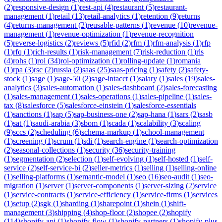
(
2
)
responsive-design
(
1
)
rest-api
(
4
)
restaurant
(
5
)
restaurant-
management
(
1
)
retail
(
13
)
retail-analytics
(
1
)
retention
(
9
)
returns
(
4
)
returns-management
(
2
)
reusable-patterns
(
1
)
revenue
(
10
)
revenue-
management
(
1
)
revenue-optimization
(
1
)
revenue-recognition
(
5
)
reverse-logistics
(
2
)
reviews
(
5
)
rfid
(
2
)
rfm
(
1
)
rfm-analysis
(
1
)
rfp
(
1
)
rfq
(
1
)
rich-results
(
1
)
risk-management
(
7
)
risk-reduction
(
1
)
rls
(
4
)
rohs
(
1
)
roi
(
34
)
roi-optimization
(
1
)
rolling-update
(
1
)
romania
(
1
)
rpa
(
3
)
rsc
(
2
)
russia
(
2
)
saas
(
25
)
saas-pricing
(
1
)
safety
(
2
)
safety-
stock
(
1
)
sage
(
1
)
sage-50
(
2
)
sage-intacct
(
1
)
salary
(
1
)
sales
(
19
)
sales-
analytics
(
3
)
sales-automation
(
1
)
sales-dashboard
(
2
)
sales-forecasting
(
1
)
sales-management
(
1
)
sales-operations
(
1
)
sales-pipeline
(
1
)
sales-
tax
(
8
)
salesforce
(
5
)
salesforce-einstein
(
1
)
salesforce-essentials
(
1
)
sanctions
(
1
)
sap
(
5
)
sap-business-one
(
2
)
sap-hana
(
1
)
sars
(
2
)
sasb
(
1
)
sat
(
1
)
saudi-arabia
(
3
)
sbom
(
1
)
scada
(
1
)
scalability
(
3
)
scaling
(
9
)
sccs
(
2
)
scheduling
(
6
)
schema-markup
(
1
)
school-management
(
1
)
screening
(
1
)
scrum
(
1
)
sdi
(
1
)
search-engine
(
1
)
search-optimization
(
2
)
seasonal-collections
(
1
)
security
(
36
)
security-training
(
1
)
segmentation
(
2
)
selection
(
1
)
self-evolving
(
1
)
self-hosted
(
1
)
self-
service
(
2
)
self-service-bi
(
2
)
seller-metrics
(
1
)
selling
(
1
)
selling-online
(
1
)
selling-platforms
(
1
)
semantic-model
(
1
)
seo
(
16
)
seo-audit
(
1
)
seo-
migration
(
1
)
server
(
1
)
server-components
(
1
)
server-sizing
(
2
)
service
(
1
)
service-contracts
(
1
)
service-efficiency
(
1
)
service-firms
(
1
)
services
(
1
)
setup
(
2
)
sgk
(
1
)
sharding
(
1
)
sharepoint
(
1
)
shein
(
1
)
shift-
management
(
3
)
shipping
(
4
)
shop-floor
(
2
)
shopee
(
2
)
shopify
(
114
)
shopify-api
(
1
)
shopify-flow
(
1
)
shopify-partners
(
1
)
shopify-plus