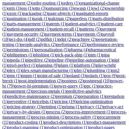
management
(
2
)
order-routing
(
1
)
orders
(
1
)
organizational-change
(
1
)
orm
(
3
)
oss
(
1
)
otto
(
3
)
outsourcing
(
3
)
owasp
(
1
)
owl
(
2
)
ownership
(
1
)
ozon
(
1
)
packaging
(
2
)
page-objects
(
1
)
paginated-reports
(
1
)
pagination
(
1
)
pajak
(
1
)
pakistan
(
2
)
paperless
(
1
)
parts-distribution
(
1
)
parts-management
(
1
)
patents
(
1
)
patient-analytics
(
1
)
patient-care
(
2
)
patient-management
(
1
)
patient-recall
(
1
)
patterns
(
5
)
payment
(
1
)
payment-security
(
2
)
payment-terms
(
1
)
payments
(
5
)
payroll
(
18
)
pci-dss
(
4
)
pdf
(
2
)
pdfkit
(
1
)
pdpl
(
2
)
peachtree
(
2
)
penetration-
testing
(
1
)
people-analytics
(
2
)
performance
(
25
)
performance-review
(
1
)
permissions
(
1
)
personalization
(
5
)
pharma
(
4
)
pharmaceutical
(
2
)
philippines
(
1
)
phishing
(
1
)
pick-pack-ship
(
1
)
pim
(
1
)
pipa
(
1
)
pipeda
(
1
)
pipedrive
(
2
)
pipeline
(
9
)
pipeline-automation
(
1
)
pipl
(
1
)
pixel-perfect
(
1
)
planning
(
9
)
plans
(
1
)
platform
(
3
)
playwright
(
2
)
plex
(
1
)
plex-smart-manufacturing
(
1
)
plm
(
2
)
plumbing
(
1
)
pm2
(
1
)
pms
(
1
)
pnpm
(
1
)
point-of-sale
(
3
)
poland
(
3
)
polaris
(
1
)
pos
(
9
)
post-
brexit
(
1
)
post-implementation
(
2
)
postgres
(
2
)
postgresql
(
10
)
power-
bi
(
79
)
power-bi-premium
(
1
)
power-query
(
1
)
ppc
(
1
)
practice-
management
(
2
)
precious-metals
(
1
)
predictive-analytics
(
4
)
predictive-maintenance
(
2
)
premium
(
2
)
preparation
(
1
)
prestashop
(
1
)
preventive
(
1
)
pricelists
(
1
)
pricing
(
19
)
pricing-optimization
(
1
)
pricing-strategy
(
3
)
printing
(
1
)
prisma
(
1
)
privacy
(
12
)
privacy-act
(
1
)
privacy-by-design
(
1
)
process
(
2
)
process-improvement
(
1
)
process-
management
(
1
)
process-mining
(
1
)
process-safety
(
1
)
procurement
(
11
)
product-costing
(
1
)
product-descriptions
(
1
)
product-management
(
2
)
product-mapping
(
1
)
product-optimization
(
1
)
product-pages