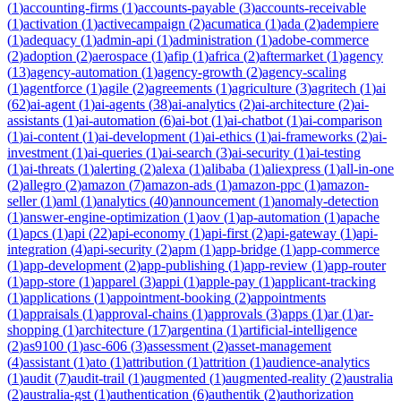
(
1
)
accounting-firms
(
1
)
accounts-payable
(
3
)
accounts-receivable
(
1
)
activation
(
1
)
activecampaign
(
2
)
acumatica
(
1
)
ada
(
2
)
adempiere
(
1
)
adequacy
(
1
)
admin-api
(
1
)
administration
(
1
)
adobe-commerce
(
2
)
adoption
(
2
)
aerospace
(
1
)
afip
(
1
)
africa
(
2
)
aftermarket
(
1
)
agency
(
13
)
agency-automation
(
1
)
agency-growth
(
2
)
agency-scaling
(
1
)
agentforce
(
1
)
agile
(
2
)
agreements
(
1
)
agriculture
(
3
)
agritech
(
1
)
ai
(
62
)
ai-agent
(
1
)
ai-agents
(
38
)
ai-analytics
(
2
)
ai-architecture
(
2
)
ai-
assistants
(
1
)
ai-automation
(
6
)
ai-bot
(
1
)
ai-chatbot
(
1
)
ai-comparison
(
1
)
ai-content
(
1
)
ai-development
(
1
)
ai-ethics
(
1
)
ai-frameworks
(
2
)
ai-
investment
(
1
)
ai-queries
(
1
)
ai-search
(
3
)
ai-security
(
1
)
ai-testing
(
1
)
ai-threats
(
1
)
alerting
(
2
)
alexa
(
1
)
alibaba
(
1
)
aliexpress
(
1
)
all-in-one
(
2
)
allegro
(
2
)
amazon
(
7
)
amazon-ads
(
1
)
amazon-ppc
(
1
)
amazon-
seller
(
1
)
aml
(
1
)
analytics
(
40
)
announcement
(
1
)
anomaly-detection
(
1
)
answer-engine-optimization
(
1
)
aov
(
1
)
ap-automation
(
1
)
apache
(
1
)
apcs
(
1
)
api
(
22
)
api-economy
(
1
)
api-first
(
2
)
api-gateway
(
1
)
api-
integration
(
4
)
api-security
(
2
)
apm
(
1
)
app-bridge
(
1
)
app-commerce
(
1
)
app-development
(
2
)
app-publishing
(
1
)
app-review
(
1
)
app-router
(
1
)
app-store
(
1
)
apparel
(
3
)
appi
(
1
)
apple-pay
(
1
)
applicant-tracking
(
1
)
applications
(
1
)
appointment-booking
(
2
)
appointments
(
1
)
appraisals
(
1
)
approval-chains
(
1
)
approvals
(
3
)
apps
(
1
)
ar
(
1
)
ar-
shopping
(
1
)
architecture
(
17
)
argentina
(
1
)
artificial-intelligence
(
2
)
as9100
(
1
)
asc-606
(
3
)
assessment
(
2
)
asset-management
(
4
)
assistant
(
1
)
ato
(
1
)
attribution
(
1
)
attrition
(
1
)
audience-analytics
(
1
)
audit
(
7
)
audit-trail
(
1
)
augmented
(
1
)
augmented-reality
(
2
)
australia
(
2
)
australia-gst
(
1
)
authentication
(
6
)
authentik
(
2
)
authorization