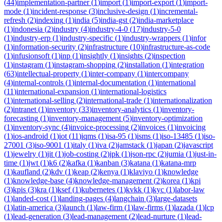
(
44
)
implementation-partner
(
1
)
import
(
1
)
import-export
(
1
)
import-
mode
(
1
)
incident-response
(
3
)
inclusive-design
(
1
)
incremental-
refresh
(
2
)
indexing
(
1
)
india
(
5
)
india-gst
(
2
)
india-marketplace
(
1
)
indonesia
(
2
)
industry
(
4
)
industry-4-0
(
17
)
industry-5-0
(
1
)
industry-erp
(
1
)
industry-specific
(
1
)
industry-wrappers
(
1
)
infor
(
1
)
information-security
(
2
)
infrastructure
(
10
)
infrastructure-as-code
(
1
)
infusionsoft
(
1
)
inp
(
1
)
insightly
(
1
)
insights
(
2
)
inspection
(
1
)
instagram
(
1
)
instagram-shopping
(
2
)
installation
(
1
)
integration
(
63
)
intellectual-property
(
1
)
inter-company
(
1
)
intercompany
(
4
)
internal-controls
(
1
)
internal-documentation
(
1
)
international
(
11
)
international-expansion
(
1
)
international-logistics
(
1
)
international-selling
(
2
)
international-trade
(
1
)
internationalization
(
2
)
intranet
(
1
)
inventory
(
33
)
inventory-analytics
(
1
)
inventory-
forecasting
(
1
)
inventory-management
(
5
)
inventory-optimization
(
1
)
inventory-sync
(
4
)
invoice-processing
(
2
)
invoices
(
1
)
invoicing
(
1
)
ios-android
(
1
)
iot
(
11
)
iqms
(
1
)
isa-95
(
1
)
isms
(
1
)
iso-13485
(
1
)
iso-
27001
(
3
)
iso-9001
(
1
)
italy
(
1
)
iva
(
2
)
jamstack
(
1
)
japan
(
2
)
javascript
(
1
)
jewelry
(
1
)
jit
(
1
)
job-costing
(
2
)
jpk
(
1
)
json-rpc
(
2
)
jumia
(
1
)
just-in-
time
(
1
)
jwt
(
1
)
k6
(
2
)
kafka
(
1
)
kanban
(
3
)
katana
(
1
)
katana-mrp
(
1
)
kaufland
(
2
)
kdv
(
1
)
keap
(
2
)
kenya
(
1
)
klaviyo
(
1
)
knowledge
(
1
)
knowledge-base
(
4
)
knowledge-management
(
2
)
korea
(
1
)
kpi
(
3
)
kpis
(
3
)
kra
(
1
)
ksef
(
1
)
kubernetes
(
1
)
kvkk
(
1
)
kyc
(
1
)
labor-law
(
1
)
landed-cost
(
1
)
landing-pages
(
4
)
langchain
(
3
)
large-datasets
(
1
)
latin-america
(
3
)
launch
(
1
)
law-firm
(
1
)
law-firms
(
1
)
lazada
(
1
)
lcp
(
1
)
lead-generation
(
3
)
lead-management
(
2
)
lead-nurture
(
1
)
lead-