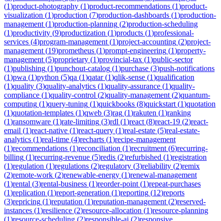
(
1
)
product-photography
(
1
)
product-recommendations
(
1
)
product-
visualization
(
1
)
production
(
7
)
production-dashboards
(
1
)
production-
management
(
1
)
production-planning
(
2
)
production-scheduling
(
1
)
productivity
(
9
)
productization
(
1
)
products
(
1
)
professional-
services
(
4
)
program-management
(
1
)
project-accounting
(
2
)
project-
management
(
19
)
prometheus
(
1
)
prompt-engineering
(
1
)
property-
management
(
5
)
proprietary
(
1
)
provincial-tax
(
1
)
public-sector
(
1
)
publishing
(
1
)
punchout-catalog
(
1
)
purchase
(
3
)
push-notifications
(
1
)
pwa
(
1
)
python
(
5
)
qa
(
1
)
qatar
(
1
)
qlik-sense
(
1
)
qualification
(
1
)
quality
(
3
)
quality-analytics
(
1
)
quality-assurance
(
1
)
quality-
compliance
(
1
)
quality-control
(
2
)
quality-management
(
2
)
quantum-
computing
(
1
)
query-tuning
(
1
)
quickbooks
(
8
)
quickstart
(
1
)
quotation
(
1
)
quotation-templates
(
1
)
qweb
(
3
)
rag
(
1
)
rakuten
(
1
)
ranking
(
1
)
ransomware
(
1
)
rate-limiting
(
3
)
rdl
(
1
)
react
(
8
)
react-19
(
2
)
react-
email
(
1
)
react-native
(
1
)
react-query
(
1
)
real-estate
(
5
)
real-estate-
analytics
(
1
)
real-time
(
4
)
recharts
(
1
)
recipe-management
(
1
)
recommendations
(
1
)
reconciliation
(
1
)
recruitment
(
6
)
recurring-
billing
(
1
)
recurring-revenue
(
5
)
redis
(
2
)
refurbished
(
1
)
registration
(
1
)
regulation
(
1
)
regulations
(
2
)
regulatory
(
3
)
reliability
(
2
)
remix
(
2
)
remote-work
(
2
)
renewable-energy
(
1
)
renewal-management
(
1
)
rental
(
3
)
rental-business
(
1
)
reorder-point
(
1
)
repeat-purchases
(
1
)
replication
(
1
)
report-generation
(
1
)
reporting
(
12
)
reports
(
3
)
repricing
(
1
)
reputation
(
1
)
reputation-management
(
2
)
reserved-
instances
(
1
)
resilience
(
2
)
resource-allocation
(
1
)
resource-planning
(
1
)
resource-scheduling
(
2
)
responsible-ai
(
2
)
responsive