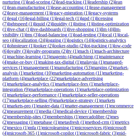
nurturing
(
1
)
lead-scoring
(
2
)
lead-tracking
(
1
)
leadership
(
2
)
lean
(
1
)
lean-manufacturing
(
1
)
lease-accounting
(
1
)
lease-management
(
2
)
leave-management
(
1
)
legacy-migration
(
1
)
legacy-systems
(
1
)
legal
(
16
)
legal-billing
(
1
)
legal-tech
(
1
)
lgpd
(
1
)
licensing
(
7
)
lightspeed
(
1
)
liquid
(
2
)
liquidity
(
1
)
listing
(
1
)
listing-optimization
(
1
)
live-chat
(
1
)
live-dashboards
(
1
)
live-shopping
(
1
)
llm
(
4
)
llm-
visibility
(
1
)
lms
(
3
)
load-balancing
(
1
)
load-testing
(
3
)
local
(
1
)
local-
seo
(
4
)
localization
(
24
)
logging
(
1
)
logistics
(
14
)
logistics-analytics
(
1
)
lohnsteuer
(
1
)
looker
(
2
)
looker-studio
(
2
)
lot-tracking
(
1
)
low-code
(
6
)
loyalty
(
3
)
loyalty-programs
(
2
)
ltv
(
1
)
mach
(
1
)
mach-architecture
(
1
)
machine-learning
(
13
)
magento
(
4
)
mailchimp
(
1
)
maintenance
(
4
)
make-or-buy
(
1
)
making-tax-digital
(
1
)
malaysia
(
1
)
managed-
services
(
1
)
management
(
1
)
manufacturing
(
53
)
margins
(
2
)
market-
analysis
(
1
)
marketing
(
10
)
marketing-automation
(
11
)
marketing-
platform
(
4
)
marketplace
(
22
)
marketplace-advertising
(
1
)
marketplace-analytics
(
1
)
marketplace-fees
(
1
)
marketplace-
integration
(
9
)
marketplace-operations
(
1
)
marketplace-optimization
(
1
)
marketplace-performance
(
1
)
marketplace-seller-operations
(
17
)
marketplace-selling
(
9
)
marketplace-strategy
(
1
)
markets
(
1
)
markets-pro
(
1
)
master-data
(
1
)
matter-management
(
1
)
mcommerce
(
2
)
measurement
(
1
)
media
(
3
)
medical-device
(
1
)
membership
(
2
)
membership-sites
(
3
)
memberships
(
1
)
mercadolibre
(
2
)
mes
(
2
)
messaging
(
1
)
metabase
(
1
)
metasfresh
(
1
)
method-crm
(
1
)
metrics
(
2
)
mexico
(
1
)
mfa
(
1
)
microlearning
(
1
)
microservices
(
6
)
microsoft
(
4
)
microsoft-365
(
1
)
microsoft-copilot
(
1
)
microsoft-fabric
(
3
)
mid-