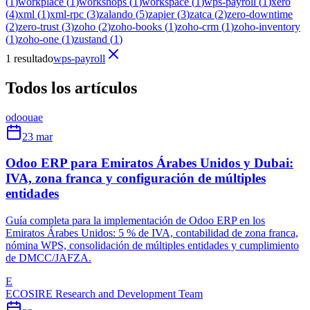
(
1
)
workplace
(
1
)
workshops
(
1
)
workspace
(
1
)
wps-payroll
(
1
)
xero
(
4
)
xml
(
1
)
xml-rpc
(
3
)
zalando
(
5
)
zapier
(
3
)
zatca
(
2
)
zero-downtime
(
2
)
zero-trust
(
3
)
zoho
(
2
)
zoho-books
(
1
)
zoho-crm
(
1
)
zoho-inventory
(
1
)
zoho-one
(
1
)
zustand
(
1
)
1 resultado
wps-payroll
Todos los artículos
odoo
uae
23 mar
Odoo ERP para Emiratos Árabes Unidos y Dubai:
IVA, zona franca y configuración de múltiples
entidades
Guía completa para la implementación de Odoo ERP en los
Emiratos Árabes Unidos: 5 % de IVA, contabilidad de zona franca,
nómina WPS, consolidación de múltiples entidades y cumplimiento
de DMCC/JAFZA.
E
ECOSIRE Research and Development Team