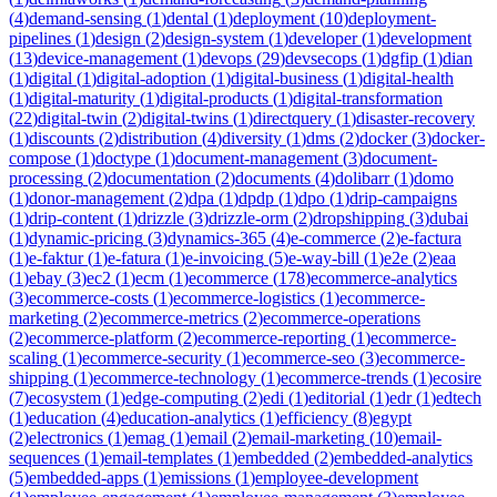
(
4
)
demand-sensing
(
1
)
dental
(
1
)
deployment
(
10
)
deployment-
pipelines
(
1
)
design
(
2
)
design-system
(
1
)
developer
(
1
)
development
(
13
)
device-management
(
1
)
devops
(
29
)
devsecops
(
1
)
dgfip
(
1
)
dian
(
1
)
digital
(
1
)
digital-adoption
(
1
)
digital-business
(
1
)
digital-health
(
1
)
digital-maturity
(
1
)
digital-products
(
1
)
digital-transformation
(
22
)
digital-twin
(
2
)
digital-twins
(
1
)
directquery
(
1
)
disaster-recovery
(
1
)
discounts
(
2
)
distribution
(
4
)
diversity
(
1
)
dms
(
2
)
docker
(
3
)
docker-
compose
(
1
)
doctype
(
1
)
document-management
(
3
)
document-
processing
(
2
)
documentation
(
2
)
documents
(
4
)
dolibarr
(
1
)
domo
(
1
)
donor-management
(
2
)
dpa
(
1
)
dpdp
(
1
)
dpo
(
1
)
drip-campaigns
(
1
)
drip-content
(
1
)
drizzle
(
3
)
drizzle-orm
(
2
)
dropshipping
(
3
)
dubai
(
1
)
dynamic-pricing
(
3
)
dynamics-365
(
4
)
e-commerce
(
2
)
e-factura
(
1
)
e-faktur
(
1
)
e-fatura
(
1
)
e-invoicing
(
5
)
e-way-bill
(
1
)
e2e
(
2
)
eaa
(
1
)
ebay
(
3
)
ec2
(
1
)
ecm
(
1
)
ecommerce
(
178
)
ecommerce-analytics
(
3
)
ecommerce-costs
(
1
)
ecommerce-logistics
(
1
)
ecommerce-
marketing
(
2
)
ecommerce-metrics
(
2
)
ecommerce-operations
(
2
)
ecommerce-platform
(
2
)
ecommerce-reporting
(
1
)
ecommerce-
scaling
(
1
)
ecommerce-security
(
1
)
ecommerce-seo
(
3
)
ecommerce-
shipping
(
1
)
ecommerce-technology
(
1
)
ecommerce-trends
(
1
)
ecosire
(
7
)
ecosystem
(
1
)
edge-computing
(
2
)
edi
(
1
)
editorial
(
1
)
edr
(
1
)
edtech
(
1
)
education
(
4
)
education-analytics
(
1
)
efficiency
(
8
)
egypt
(
2
)
electronics
(
1
)
emag
(
1
)
email
(
2
)
email-marketing
(
10
)
email-
sequences
(
1
)
email-templates
(
1
)
embedded
(
2
)
embedded-analytics
(
5
)
embedded-apps
(
1
)
emissions
(
1
)
employee-development