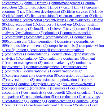
(
2
)
chemical
(
2
)
china
(
1
)
churn
(
1
)
churn-management
(
1
)
churn-
prediction
(
2
)
churn-reduction
(
1
)
ci-cd
(
7
)
cicd
(
1
)
cin7
(
1
)
circular-
economy
(
1
)
cis
(
1
)
citizen-development
(
3
)
citizen-services
(
1
)
claude
(
2
)
clickfunnels
(
2
)
client-acquisition
(
1
)
client-management
(
2
)
client-
onboarding
(
1
)
client-portal
(
2
)
client-setup
(
1
)
client-success
(
1
)
cloud
(
8
)
cloud-accounting
(
1
)
cloud-cost
(
1
)
cloud-erp
(
3
)
cloud-hosting
(
2
)
cloud-security
(
2
)
cloudflare
(
1
)
clover
(
1
)
clv
(
2
)
cmms
(
1
)
cohort-
analysis
(
2
)
collaboration
(
3
)
colombia
(
1
)
commission-tracking
(
1
)
community
(
3
)
company
(
1
)
company-story
(
1
)
comparison
(
88
)
comparisons
(
1
)
compensation
(
1
)
compiere
(
2
)
compliance
(
99
)
composable-commerce
(
2
)
composite-models
(
1
)
computer-vision
(
1
)
configuration
(
1
)
connector
(
8
)
connector-comparison
(
1
)
connectors
(
1
)
consolidation
(
3
)
construction
(
2
)
construction-
analytics
(
1
)
consultancy
(
2
)
consulting
(
3
)
containers
(
3
)
content
(
1
)
content-management
(
2
)
content-marketing
(
3
)
continuous-
improvement
(
1
)
contract-management
(
1
)
contract-review
(
1
)
contracts
(
3
)
conversation-ai
(
1
)
conversation-design
(
1
)
conversational-ai
(
3
)
conversion
(
8
)
conversion-optimization
(
7
)
conversion-rate
(
2
)
conversion-rate-optimization
(
1
)
cookie-
consent
(
1
)
copilot
(
1
)
copyleft
(
1
)
copyrights
(
1
)
core-web-vitals
(
5
)
corporate-tax
(
1
)
corrective
(
1
)
cosmetics
(
1
)
cost
(
4
)
cost-
accounting
(
1
)
cost-analysis
(
3
)
cost-benefit
(
2
)
cost-calculator
(
1
)
cost-
comparison
(
2
)
cost-optimization
(
5
)
cost-reduction
(
1
)
cost-savings
(
1
)
cost-tracking
(
2
)
coupang
(
1
)
course-creation
(
1
)
courses
(
3
)
cpa
(
1
)
cpq
(
1
)
cpra
(
1
)
credit-management
(
1
)
crewai
(
2
)
criteria
(
1
)
crm