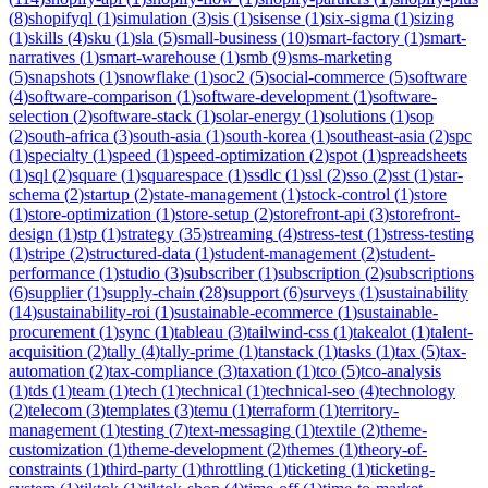
(
8
)
shopifyql
(
1
)
simulation
(
3
)
sis
(
1
)
sisense
(
1
)
six-sigma
(
1
)
sizing
(
1
)
skills
(
4
)
sku
(
1
)
sla
(
5
)
small-business
(
10
)
smart-factory
(
1
)
smart-
narratives
(
1
)
smart-warehouse
(
1
)
smb
(
9
)
sms-marketing
(
5
)
snapshots
(
1
)
snowflake
(
1
)
soc2
(
5
)
social-commerce
(
5
)
software
(
4
)
software-comparison
(
1
)
software-development
(
1
)
software-
selection
(
2
)
software-stack
(
1
)
solar-energy
(
1
)
solutions
(
1
)
sop
(
2
)
south-africa
(
3
)
south-asia
(
1
)
south-korea
(
1
)
southeast-asia
(
2
)
spc
(
1
)
specialty
(
1
)
speed
(
1
)
speed-optimization
(
2
)
spot
(
1
)
spreadsheets
(
1
)
sql
(
2
)
square
(
1
)
squarespace
(
1
)
ssdlc
(
1
)
ssl
(
2
)
sso
(
2
)
sst
(
1
)
star-
schema
(
2
)
startup
(
2
)
state-management
(
1
)
stock-control
(
1
)
store
(
1
)
store-optimization
(
1
)
store-setup
(
2
)
storefront-api
(
3
)
storefront-
design
(
1
)
stp
(
1
)
strategy
(
35
)
streaming
(
4
)
stress-test
(
1
)
stress-testing
(
1
)
stripe
(
2
)
structured-data
(
1
)
student-management
(
2
)
student-
performance
(
1
)
studio
(
3
)
subscriber
(
1
)
subscription
(
2
)
subscriptions
(
6
)
supplier
(
1
)
supply-chain
(
28
)
support
(
6
)
surveys
(
1
)
sustainability
(
14
)
sustainability-roi
(
1
)
sustainable-ecommerce
(
1
)
sustainable-
procurement
(
1
)
sync
(
1
)
tableau
(
3
)
tailwind-css
(
1
)
takealot
(
1
)
talent-
acquisition
(
2
)
tally
(
4
)
tally-prime
(
1
)
tanstack
(
1
)
tasks
(
1
)
tax
(
5
)
tax-
automation
(
2
)
tax-compliance
(
3
)
taxation
(
1
)
tco
(
5
)
tco-analysis
(
1
)
tds
(
1
)
team
(
1
)
tech
(
1
)
technical
(
1
)
technical-seo
(
4
)
technology
(
2
)
telecom
(
3
)
templates
(
3
)
temu
(
1
)
terraform
(
1
)
territory-
management
(
1
)
testing
(
7
)
text-messaging
(
1
)
textile
(
2
)
theme-
customization
(
1
)
theme-development
(
2
)
themes
(
1
)
theory-of-
constraints
(
1
)
third-party
(
1
)
throttling
(
1
)
ticketing
(
1
)
ticketing-