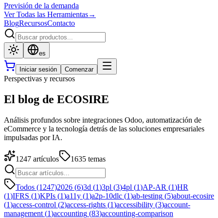
Previsión de la demanda
Ver Todas las Herramientas
→
Blog
Recursos
Contacto
es
Iniciar sesión
Comenzar
Perspectivas y recursos
El blog de ECOSIRE
Análisis profundos sobre integraciones Odoo, automatización de
eCommerce y la tecnología detrás de las soluciones empresariales
impulsadas por IA.
1247
artículos
1635
temas
Todos (1247)
2026
(
6
)
3d
(
1
)
3pl
(
3
)
4pl
(
1
)
AP-AR
(
1
)
HR
(
1
)
IFRS
(
1
)
KPIs
(
1
)
a11y
(
1
)
a2p-10dlc
(
1
)
ab-testing
(
5
)
about-ecosire
(
1
)
access-control
(
2
)
access-rights
(
1
)
accessibility
(
3
)
account-
management
(
1
)
accounting
(
83
)
accounting-comparison