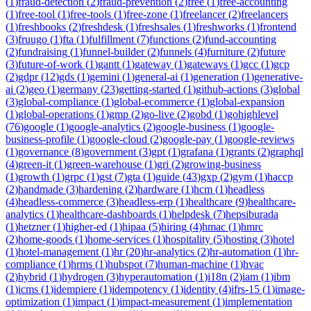
(
1
)
fraud-detection
(
2
)
fraud-prevention
(
2
)
free
(
1
)
free-accounting
(
1
)
free-tool
(
1
)
free-tools
(
1
)
free-zone
(
1
)
freelancer
(
2
)
freelancers
(
1
)
freshbooks
(
2
)
freshdesk
(
1
)
freshsales
(
1
)
freshworks
(
1
)
frontend
(
3
)
fruugo
(
1
)
fta
(
1
)
fulfillment
(
7
)
functions
(
2
)
fund-accounting
(
2
)
fundraising
(
1
)
funnel-builder
(
2
)
funnels
(
4
)
furniture
(
2
)
future
(
3
)
future-of-work
(
1
)
gantt
(
1
)
gateway
(
1
)
gateways
(
1
)
gcc
(
1
)
gcp
(
2
)
gdpr
(
12
)
gds
(
1
)
gemini
(
1
)
general-ai
(
1
)
generation
(
1
)
generative-
ai
(
2
)
geo
(
1
)
germany
(
23
)
getting-started
(
1
)
github-actions
(
3
)
global
(
3
)
global-compliance
(
1
)
global-ecommerce
(
1
)
global-expansion
(
1
)
global-operations
(
1
)
gmp
(
2
)
go-live
(
2
)
gobd
(
1
)
gohighlevel
(
76
)
google
(
1
)
google-analytics
(
2
)
google-business
(
1
)
google-
business-profile
(
1
)
google-cloud
(
2
)
google-pay
(
1
)
google-reviews
(
1
)
governance
(
8
)
government
(
3
)
gpt
(
1
)
grafana
(
1
)
grants
(
2
)
graphql
(
4
)
green-it
(
1
)
green-warehouse
(
1
)
gri
(
2
)
growing-business
(
1
)
growth
(
1
)
grpc
(
1
)
gst
(
7
)
gta
(
1
)
guide
(
43
)
gxp
(
2
)
gym
(
1
)
haccp
(
2
)
handmade
(
3
)
hardening
(
2
)
hardware
(
1
)
hcm
(
1
)
headless
(
4
)
headless-commerce
(
3
)
headless-erp
(
1
)
healthcare
(
9
)
healthcare-
analytics
(
1
)
healthcare-dashboards
(
1
)
helpdesk
(
7
)
hepsiburada
(
1
)
hetzner
(
1
)
higher-ed
(
1
)
hipaa
(
5
)
hiring
(
4
)
hmac
(
1
)
hmrc
(
2
)
home-goods
(
1
)
home-services
(
1
)
hospitality
(
5
)
hosting
(
3
)
hotel
(
1
)
hotel-management
(
1
)
hr
(
20
)
hr-analytics
(
2
)
hr-automation
(
1
)
hr-
compliance
(
1
)
hrms
(
1
)
hubspot
(
7
)
human-machine
(
1
)
hvac
(
2
)
hybrid
(
1
)
hydrogen
(
3
)
hyperautomation
(
1
)
i18n
(
2
)
iam
(
1
)
ibm
(
1
)
icms
(
1
)
idempiere
(
1
)
idempotency
(
1
)
identity
(
4
)
ifrs-15
(
1
)
image-
optimization
(
1
)
impact
(
1
)
impact-measurement
(
1
)
implementation