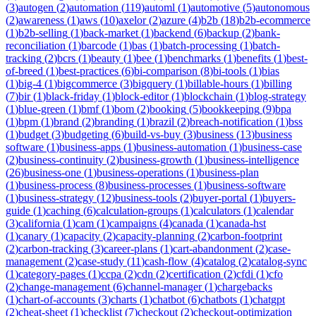
(
3
)
autogen
(
2
)
automation
(
119
)
automl
(
1
)
automotive
(
5
)
autonomous
(
2
)
awareness
(
1
)
aws
(
10
)
axelor
(
2
)
azure
(
4
)
b2b
(
18
)
b2b-ecommerce
(
1
)
b2b-selling
(
1
)
back-market
(
1
)
backend
(
6
)
backup
(
2
)
bank-
reconciliation
(
1
)
barcode
(
1
)
bas
(
1
)
batch-processing
(
1
)
batch-
tracking
(
2
)
bcrs
(
1
)
beauty
(
1
)
bee
(
1
)
benchmarks
(
1
)
benefits
(
1
)
best-
of-breed
(
1
)
best-practices
(
6
)
bi-comparison
(
8
)
bi-tools
(
1
)
bias
(
1
)
big-4
(
1
)
bigcommerce
(
3
)
bigquery
(
1
)
billable-hours
(
1
)
billing
(
7
)
bir
(
1
)
black-friday
(
1
)
block-editor
(
1
)
blockchain
(
1
)
blog-strategy
(
1
)
blue-green
(
1
)
bmf
(
1
)
bom
(
2
)
booking
(
5
)
bookkeeping
(
9
)
bpa
(
1
)
bpm
(
1
)
brand
(
2
)
branding
(
1
)
brazil
(
2
)
breach-notification
(
1
)
bss
(
1
)
budget
(
3
)
budgeting
(
6
)
build-vs-buy
(
3
)
business
(
13
)
business
software
(
1
)
business-apps
(
1
)
business-automation
(
1
)
business-case
(
2
)
business-continuity
(
2
)
business-growth
(
1
)
business-intelligence
(
26
)
business-one
(
1
)
business-operations
(
1
)
business-plan
(
1
)
business-process
(
8
)
business-processes
(
1
)
business-software
(
1
)
business-strategy
(
12
)
business-tools
(
2
)
buyer-portal
(
1
)
buyers-
guide
(
1
)
caching
(
6
)
calculation-groups
(
1
)
calculators
(
1
)
calendar
(
3
)
california
(
1
)
cam
(
1
)
campaigns
(
4
)
canada
(
1
)
canada-hst
(
1
)
canary
(
1
)
capacity
(
2
)
capacity-planning
(
2
)
carbon-footprint
(
2
)
carbon-tracking
(
3
)
career-plans
(
1
)
cart-abandonment
(
2
)
case-
management
(
2
)
case-study
(
11
)
cash-flow
(
4
)
catalog
(
2
)
catalog-sync
(
1
)
category-pages
(
1
)
ccpa
(
2
)
cdn
(
2
)
certification
(
2
)
cfdi
(
1
)
cfo
(
2
)
change-management
(
6
)
channel-manager
(
1
)
chargebacks
(
1
)
chart-of-accounts
(
3
)
charts
(
1
)
chatbot
(
6
)
chatbots
(
1
)
chatgpt
(
2
)
cheat-sheet
(
1
)
checklist
(
7
)
checkout
(
2
)
checkout-optimization