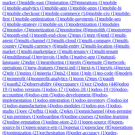
market
(
3
)
middle-east
(
3
)
migration
(
29
)
migrations
(
1
)
mobile
(
1
)
mobile-analytics
(
1
)
mobile-app
(
1
)
mobile-apps
(
1
)
mobile-bi
(
1
)
mobile-checkout
(
1
)
mobile-commerce
(
14
)
mobile-cro
(
1
)
mobile-
first
(
1
)
mobile-optimization
(
1
)
mobile-payments
(
1
)
mobile-seo
(
1
)
mobile-strategy
(
1
)
mobile-ux
(
1
)
modernization
(
1
)
modules
(
2
)
monday
(
3
)
monetization
(
2
)
monitoring
(
8
)
monolith
(
1
)
monorepo
(
2
)
month-end
(
1
)
month-end-close
(
2
)
mps
(
1
)
mrp
(
6
)
mtd
(
1
)
multi-
agent
(
5
)
multi-channel
(
13
)
multi-cloud
(
1
)
multi-company
(
3
)
multi-
country
(
2
)
multi-currency
(
6
)
multi-entity
(
2
)
multi-location
(
4
)
multi-
market
(
1
)
multi-marketplace
(
1
)
multi-tenancy
(
1
)
multi-tenant
(
4
)
multilingual
(
1
)
myinvois
(
1
)
n8n
(
1
)
native-app
(
1
)
natural-
language
(
2
)
ndpr
(
1
)
nearshoring
(
1
)
nestjs
(
5
)
netsuite
(
5
)
network-
operations
(
1
)
new-features
(
3
)
next-intl
(
1
)
next-js
(
1
)
nextjs
(
4
)
nexus
(
2
)
nfe
(
1
)
nginx
(
1
)
nigeria
(
3
)
nis2
(
1
)
nist
(
1
)
nlp
(
1
)
no-code
(
6
)
nodejs
(
1
)
nonprofit
(
4
)
nonprofit-analytics
(
1
)
noon
(
2
)
nps
(
1
)
oauth
(
1
)
oauth2
(
2
)
observability
(
4
)
occupancy
(
1
)
ocr
(
2
)
odoo
(
446
)
odoo
19
(
1
)
odoo versions
(
1
)
odoo-17
(
1
)
odoo-18
(
1
)
odoo-19
(
16
)
odoo-
accounting
(
6
)
odoo-crm
(
5
)
odoo-development
(
8
)
odoo-
implementation
(
1
)
odoo-integration
(
1
)
odoo-inventory
(
5
)
odoo-iot
(
1
)
odoo-manufacturing
(
4
)
odoo-modules
(
1
)
odoo-pos
(
1
)
odoo-
studio
(
1
)
oee
(
2
)
ofbiz
(
1
)
oidc
(
2
)
okrs
(
1
)
omnichannel
(
4
)
on-premise
(
1
)
on-premises
(
1
)
onboarding
(
6
)
online-courses
(
2
)
online-learning
(
2
)
online-reputation
(
1
)
online-store-2.0
(
1
)
open-source
(
6
)
open-
source-bi
(
1
)
open-source-erp
(
13
)
openai
(
1
)
openclaw
(
85
)
operations
(
6
)
optimization
(
21
)
orchestration
(
6
)
order-accuracy
(
1
)
order-