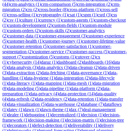
(
44
)
crm-analytics
(
1
)
crm-comparison
(
5
)
crm-integration
(
2
)
crm-
migration
(
2
)
cro
(
2
)
cross-border
(
8
)
cross-platform
(
1
)
cross-sell
(
1
)
cross-selling
(
1
)
cryptography
(
1
)
csat
(
1
)
cspm
(
1
)
csrd
(
3
)
css
(
2
)
csv
(
1
)
culture
(
1
)
currency
(
1
)
custom-agents
(
1
)
custom-checkout
(
1
)
custom-development
(
2
)
custom-fields
(
1
)
custom-module
(
1
)
custom-orders
(
2
)
custom-skills
(
2
)
customer-analytics
(
2
)
customer-data
(
1
)
customer-engagement
(
3
)
customer-experience
(
5
)
customer-health
(
1
)
customer-journey
(
1
)
customer-lifetime-value
(
3
)
customer-retention
(
5
)
customer-satisfaction
(
1
)
customer-
segmentation
(
2
)
customer-service
(
7
)
customer-success
(
5
)
customer-
support
(
7
)
customization
(
5
)
customs
(
1
)
cutover
(
2
)
cx
(
1
)
cybersecurity
(
14
)
daraz
(
1
)
dashboard
(
2
)
dashboards
(
16
)
data
(
5
)
data-analysis
(
3
)
data-analytics
(
3
)
data-cleanup
(
2
)
data-driven
(
3
)
data-extraction
(
2
)
data-fetching
(
1
)
data-governance
(
1
)
data-
handling
(
1
)
data-hygiene
(
1
)
data-integration
(
2
)
data-lifecycle
(
1
)
data-literacy
(
1
)
data-mapping
(
1
)
data-mesh
(
1
)
data-migration
(
8
)
data-modeling
(
5
)
data-pipeline
(
1
)
data-platform
(
2
)
data-
preparation
(
1
)
data-privacy
(
4
)
data-protection
(
14
)
data-quality
(
4
)
data-refresh
(
2
)
data-residency
(
2
)
data-retention
(
1
)
data-transfer
(
4
)
data-visualization
(
5
)
data-warehouse
(
2
)
database
(
7
)
dataflows
(
1
)
datev
(
1
)
dawn
(
1
)
dawn-theme
(
1
)
dax
(
7
)
deal-management
(
1
)
dealer
(
1
)
debugging
(
1
)
decentralized
(
1
)
decision
(
1
)
decision-
framework
(
1
)
decision-making
(
1
)
decision-matrix
(
1
)
decision-tree
(
1
)
decorators
(
1
)
defect-detection
(
1
)
deliverability
(
1
)
delivery
(
1
)
delmiaworks
(
1
)
demand-forecasting
(
3
)
demand-planning