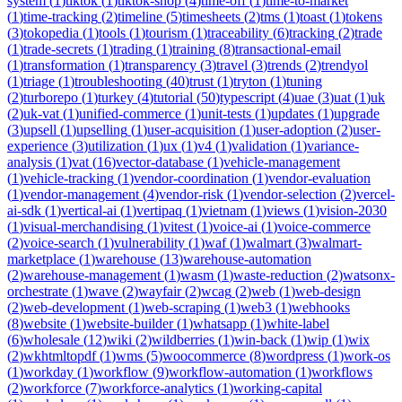
system
(
1
)
tiktok
(
1
)
tiktok-shop
(
4
)
time-off
(
1
)
time-to-market
(
1
)
time-tracking
(
2
)
timeline
(
5
)
timesheets
(
2
)
tms
(
1
)
toast
(
1
)
tokens
(
3
)
tokopedia
(
1
)
tools
(
1
)
tourism
(
1
)
traceability
(
6
)
tracking
(
2
)
trade
(
1
)
trade-secrets
(
1
)
trading
(
1
)
training
(
8
)
transactional-email
(
1
)
transformation
(
1
)
transparency
(
3
)
travel
(
3
)
trends
(
2
)
trendyol
(
1
)
triage
(
1
)
troubleshooting
(
40
)
trust
(
1
)
tryton
(
1
)
tuning
(
2
)
turborepo
(
1
)
turkey
(
4
)
tutorial
(
50
)
typescript
(
4
)
uae
(
3
)
uat
(
1
)
uk
(
2
)
uk-vat
(
1
)
unified-commerce
(
1
)
unit-tests
(
1
)
updates
(
1
)
upgrade
(
3
)
upsell
(
1
)
upselling
(
1
)
user-acquisition
(
1
)
user-adoption
(
2
)
user-
experience
(
3
)
utilization
(
1
)
ux
(
1
)
v4
(
1
)
validation
(
1
)
variance-
analysis
(
1
)
vat
(
16
)
vector-database
(
1
)
vehicle-management
(
1
)
vehicle-tracking
(
1
)
vendor-coordination
(
1
)
vendor-evaluation
(
1
)
vendor-management
(
4
)
vendor-risk
(
1
)
vendor-selection
(
2
)
vercel-
ai-sdk
(
1
)
vertical-ai
(
1
)
vertipaq
(
1
)
vietnam
(
1
)
views
(
1
)
vision-2030
(
1
)
visual-merchandising
(
1
)
vitest
(
1
)
voice-ai
(
1
)
voice-commerce
(
2
)
voice-search
(
1
)
vulnerability
(
1
)
waf
(
1
)
walmart
(
3
)
walmart-
marketplace
(
1
)
warehouse
(
13
)
warehouse-automation
(
2
)
warehouse-management
(
1
)
wasm
(
1
)
waste-reduction
(
2
)
watsonx-
orchestrate
(
1
)
wave
(
2
)
wayfair
(
2
)
wcag
(
2
)
web
(
1
)
web-design
(
2
)
web-development
(
1
)
web-scraping
(
1
)
web3
(
1
)
webhooks
(
8
)
website
(
1
)
website-builder
(
1
)
whatsapp
(
1
)
white-label
(
6
)
wholesale
(
12
)
wiki
(
2
)
wildberries
(
1
)
win-back
(
1
)
wip
(
1
)
wix
(
2
)
wkhtmltopdf
(
1
)
wms
(
5
)
woocommerce
(
8
)
wordpress
(
1
)
work-os
(
1
)
workday
(
1
)
workflow
(
9
)
workflow-automation
(
1
)
workflows
(
2
)
workforce
(
7
)
workforce-analytics
(
1
)
working-capital