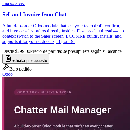
una sola vez
Sell and Invoice from Chat
A build-to-order Odoo module that lets your team draft, confirm,
and invoice sales orders directly inside a Discuss chat thread — no
context switch to the Sales screen. ECOSIRE builds, installs, and
supports it for your Odoo 17, 18, or 19.
Desde $299.00
Precio de partida: se presupuesta según su alcance
Solicitar presupuesto
Bajo pedido
Odoo