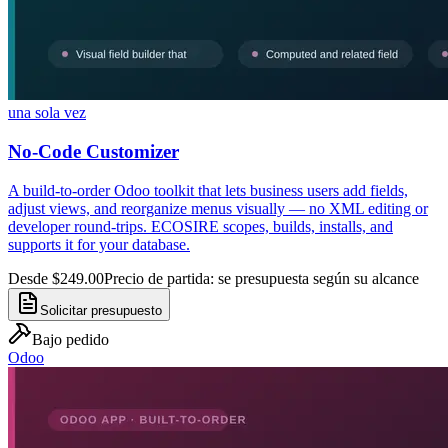
una sola vez
No-Code Customizer
A build-to-order Odoo toolkit that lets business users add fields,
adjust views, and reorganize menus visually — no XML editing or
developer round-trips. ECOSIRE scopes, builds, installs, and
supports it for your database.
Desde $249.00
Precio de partida: se presupuesta según su alcance
Solicitar presupuesto
Bajo pedido
Odoo