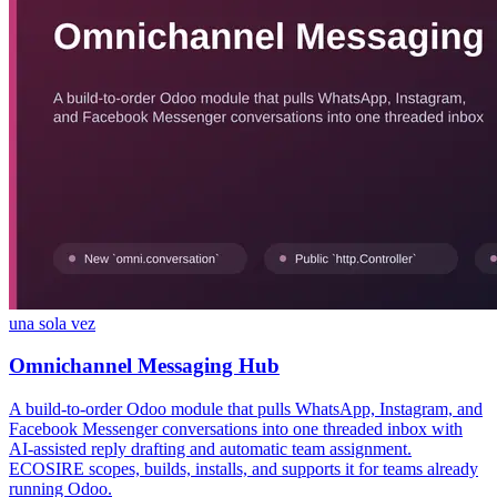
una sola vez
Omnichannel Messaging Hub
A build-to-order Odoo module that pulls WhatsApp, Instagram, and
Facebook Messenger conversations into one threaded inbox with
AI-assisted reply drafting and automatic team assignment.
ECOSIRE scopes, builds, installs, and supports it for teams already
running Odoo.