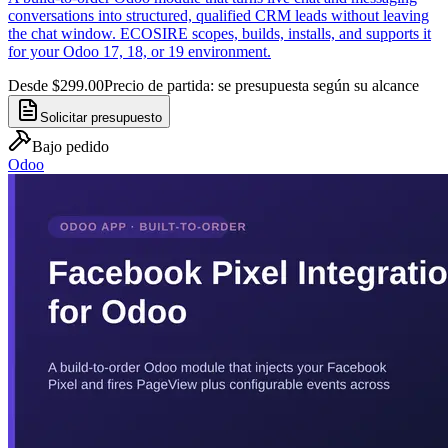
conversations into structured, qualified CRM leads without leaving
the chat window. ECOSIRE scopes, builds, installs, and supports it
for your Odoo 17, 18, or 19 environment.
Desde $299.00
Precio de partida: se presupuesta según su alcance
Solicitar presupuesto
Bajo pedido
Odoo