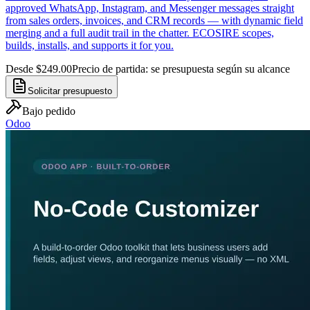
approved WhatsApp, Instagram, and Messenger messages straight
from sales orders, invoices, and CRM records — with dynamic field
merging and a full audit trail in the chatter. ECOSIRE scopes,
builds, installs, and supports it for you.
Desde $249.00
Precio de partida: se presupuesta según su alcance
Solicitar presupuesto
Bajo pedido
Odoo