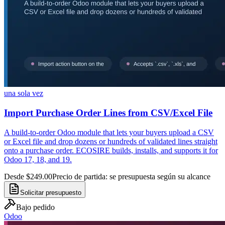
una sola vez
Import Purchase Order Lines from CSV/Excel File
A build-to-order Odoo module that lets your buyers upload a CSV
or Excel file and drop dozens or hundreds of validated lines straight
onto a purchase order. ECOSIRE builds, installs, and supports it for
Odoo 17, 18, and 19.
Desde $249.00
Precio de partida: se presupuesta según su alcance
Solicitar presupuesto
Bajo pedido
Odoo