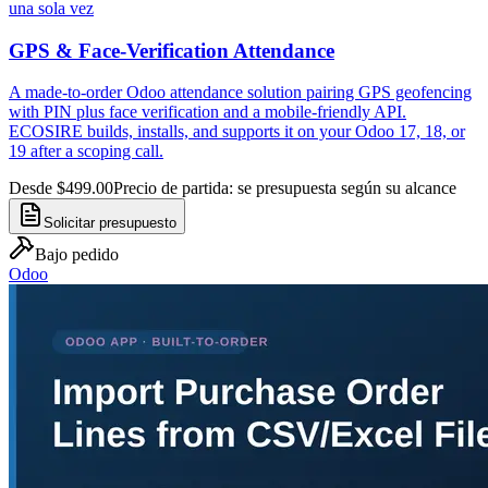
una sola vez
GPS & Face-Verification Attendance
A made-to-order Odoo attendance solution pairing GPS geofencing
with PIN plus face verification and a mobile-friendly API.
ECOSIRE builds, installs, and supports it on your Odoo 17, 18, or
19 after a scoping call.
Desde $499.00
Precio de partida: se presupuesta según su alcance
Solicitar presupuesto
Bajo pedido
Odoo