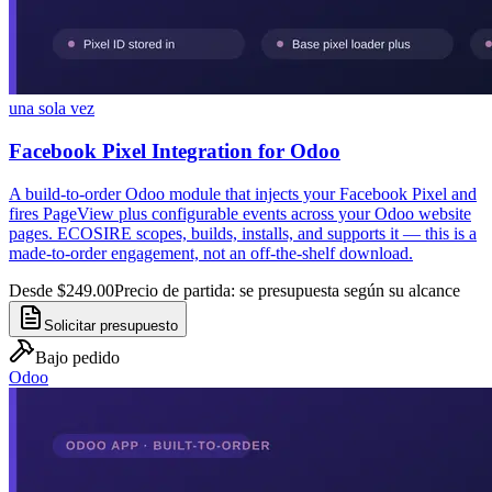
una sola vez
Facebook Pixel Integration for Odoo
A build-to-order Odoo module that injects your Facebook Pixel and
fires PageView plus configurable events across your Odoo website
pages. ECOSIRE scopes, builds, installs, and supports it — this is a
made-to-order engagement, not an off-the-shelf download.
Desde $249.00
Precio de partida: se presupuesta según su alcance
Solicitar presupuesto
Bajo pedido
Odoo