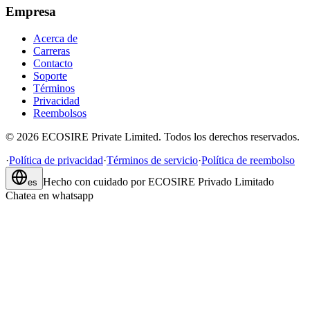
Empresa
Acerca de
Carreras
Contacto
Soporte
Términos
Privacidad
Reembolsos
©
2026
ECOSIRE Private Limited. Todos los derechos reservados.
·
Política de privacidad
·
Términos de servicio
·
Política de reembolso
Hecho con cuidado por
ECOSIRE Privado Limitado
es
Chatea en whatsapp