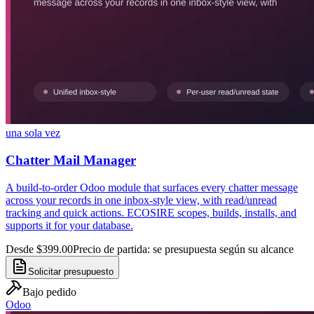
una sola vez
Chatter Mail Manager
A build-to-order Odoo module that surfaces every chatter message
across your records in one inbox-style view, with read/unread
tracking and quick actions. ECOSIRE scopes, builds, installs, and
supports it for your database.
Desde $399.00
Precio de partida: se presupuesta según su alcance
Solicitar presupuesto
Bajo pedido
Odoo