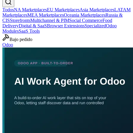
Todos
NA Marketplaces
EU Marketplaces
Asia Marketplaces
LATAM
Marketplaces
MEA Marketplaces
Oceania Marketplaces
Russia &
CIS
Storefronts
Multichannel & PIM
Social Commerce
Food
Delivery
Digital & SaaS
Browser Extensions
Specialized
Odoo
Modules
SaaS Tools
Bajo pedido
Odoo