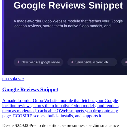
una sola vez
Google Reviews Snippet
A made-to-order Odoo Website module that fetches your Google
location reviews, stores them in native Odoo models, and renders
them as moderated, cacheable QWeb snippets you drop onto any
page. ECOSIRE scopes, builds, installs, and supports it.
Desde $249.00
Precio de partida: se presupuesta según su alcance