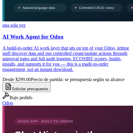
una sola vez
AI Work Agent for Odoo
A build-to-order AI work layer that sits on top of your Odoo, letting
staff discover data and run controlled create/update actions through
approval gates and full audit logging. ECOSIRE scopes, builds,
installs, and supports it for you — this is a made-to-order
engagement, not an instant download.
Desde $299.00
Precio de partida: se presupuesta según su alcance
Solicitar presupuesto
Bajo pedido
Odoo