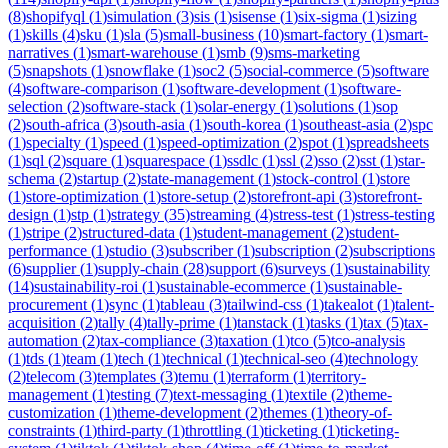
(
8
)
shopifyql
(
1
)
simulation
(
3
)
sis
(
1
)
sisense
(
1
)
six-sigma
(
1
)
sizing
(
1
)
skills
(
4
)
sku
(
1
)
sla
(
5
)
small-business
(
10
)
smart-factory
(
1
)
smart-
narratives
(
1
)
smart-warehouse
(
1
)
smb
(
9
)
sms-marketing
(
5
)
snapshots
(
1
)
snowflake
(
1
)
soc2
(
5
)
social-commerce
(
5
)
software
(
4
)
software-comparison
(
1
)
software-development
(
1
)
software-
selection
(
2
)
software-stack
(
1
)
solar-energy
(
1
)
solutions
(
1
)
sop
(
2
)
south-africa
(
3
)
south-asia
(
1
)
south-korea
(
1
)
southeast-asia
(
2
)
spc
(
1
)
specialty
(
1
)
speed
(
1
)
speed-optimization
(
2
)
spot
(
1
)
spreadsheets
(
1
)
sql
(
2
)
square
(
1
)
squarespace
(
1
)
ssdlc
(
1
)
ssl
(
2
)
sso
(
2
)
sst
(
1
)
star-
schema
(
2
)
startup
(
2
)
state-management
(
1
)
stock-control
(
1
)
store
(
1
)
store-optimization
(
1
)
store-setup
(
2
)
storefront-api
(
3
)
storefront-
design
(
1
)
stp
(
1
)
strategy
(
35
)
streaming
(
4
)
stress-test
(
1
)
stress-testing
(
1
)
stripe
(
2
)
structured-data
(
1
)
student-management
(
2
)
student-
performance
(
1
)
studio
(
3
)
subscriber
(
1
)
subscription
(
2
)
subscriptions
(
6
)
supplier
(
1
)
supply-chain
(
28
)
support
(
6
)
surveys
(
1
)
sustainability
(
14
)
sustainability-roi
(
1
)
sustainable-ecommerce
(
1
)
sustainable-
procurement
(
1
)
sync
(
1
)
tableau
(
3
)
tailwind-css
(
1
)
takealot
(
1
)
talent-
acquisition
(
2
)
tally
(
4
)
tally-prime
(
1
)
tanstack
(
1
)
tasks
(
1
)
tax
(
5
)
tax-
automation
(
2
)
tax-compliance
(
3
)
taxation
(
1
)
tco
(
5
)
tco-analysis
(
1
)
tds
(
1
)
team
(
1
)
tech
(
1
)
technical
(
1
)
technical-seo
(
4
)
technology
(
2
)
telecom
(
3
)
templates
(
3
)
temu
(
1
)
terraform
(
1
)
territory-
management
(
1
)
testing
(
7
)
text-messaging
(
1
)
textile
(
2
)
theme-
customization
(
1
)
theme-development
(
2
)
themes
(
1
)
theory-of-
constraints
(
1
)
third-party
(
1
)
throttling
(
1
)
ticketing
(
1
)
ticketing-