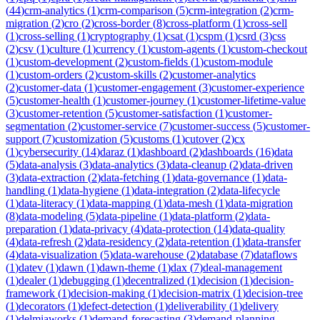
(
44
)
crm-analytics
(
1
)
crm-comparison
(
5
)
crm-integration
(
2
)
crm-
migration
(
2
)
cro
(
2
)
cross-border
(
8
)
cross-platform
(
1
)
cross-sell
(
1
)
cross-selling
(
1
)
cryptography
(
1
)
csat
(
1
)
cspm
(
1
)
csrd
(
3
)
css
(
2
)
csv
(
1
)
culture
(
1
)
currency
(
1
)
custom-agents
(
1
)
custom-checkout
(
1
)
custom-development
(
2
)
custom-fields
(
1
)
custom-module
(
1
)
custom-orders
(
2
)
custom-skills
(
2
)
customer-analytics
(
2
)
customer-data
(
1
)
customer-engagement
(
3
)
customer-experience
(
5
)
customer-health
(
1
)
customer-journey
(
1
)
customer-lifetime-value
(
3
)
customer-retention
(
5
)
customer-satisfaction
(
1
)
customer-
segmentation
(
2
)
customer-service
(
7
)
customer-success
(
5
)
customer-
support
(
7
)
customization
(
5
)
customs
(
1
)
cutover
(
2
)
cx
(
1
)
cybersecurity
(
14
)
daraz
(
1
)
dashboard
(
2
)
dashboards
(
16
)
data
(
5
)
data-analysis
(
3
)
data-analytics
(
3
)
data-cleanup
(
2
)
data-driven
(
3
)
data-extraction
(
2
)
data-fetching
(
1
)
data-governance
(
1
)
data-
handling
(
1
)
data-hygiene
(
1
)
data-integration
(
2
)
data-lifecycle
(
1
)
data-literacy
(
1
)
data-mapping
(
1
)
data-mesh
(
1
)
data-migration
(
8
)
data-modeling
(
5
)
data-pipeline
(
1
)
data-platform
(
2
)
data-
preparation
(
1
)
data-privacy
(
4
)
data-protection
(
14
)
data-quality
(
4
)
data-refresh
(
2
)
data-residency
(
2
)
data-retention
(
1
)
data-transfer
(
4
)
data-visualization
(
5
)
data-warehouse
(
2
)
database
(
7
)
dataflows
(
1
)
datev
(
1
)
dawn
(
1
)
dawn-theme
(
1
)
dax
(
7
)
deal-management
(
1
)
dealer
(
1
)
debugging
(
1
)
decentralized
(
1
)
decision
(
1
)
decision-
framework
(
1
)
decision-making
(
1
)
decision-matrix
(
1
)
decision-tree
(
1
)
decorators
(
1
)
defect-detection
(
1
)
deliverability
(
1
)
delivery
(
1
)
delmiaworks
(
1
)
demand-forecasting
(
3
)
demand-planning