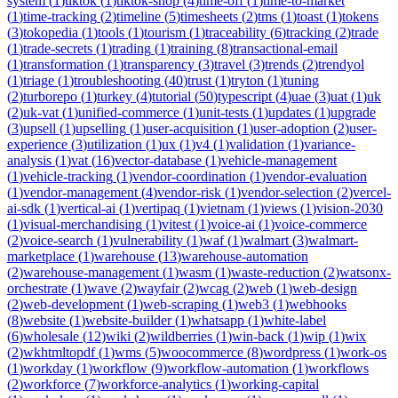
system
(
1
)
tiktok
(
1
)
tiktok-shop
(
4
)
time-off
(
1
)
time-to-market
(
1
)
time-tracking
(
2
)
timeline
(
5
)
timesheets
(
2
)
tms
(
1
)
toast
(
1
)
tokens
(
3
)
tokopedia
(
1
)
tools
(
1
)
tourism
(
1
)
traceability
(
6
)
tracking
(
2
)
trade
(
1
)
trade-secrets
(
1
)
trading
(
1
)
training
(
8
)
transactional-email
(
1
)
transformation
(
1
)
transparency
(
3
)
travel
(
3
)
trends
(
2
)
trendyol
(
1
)
triage
(
1
)
troubleshooting
(
40
)
trust
(
1
)
tryton
(
1
)
tuning
(
2
)
turborepo
(
1
)
turkey
(
4
)
tutorial
(
50
)
typescript
(
4
)
uae
(
3
)
uat
(
1
)
uk
(
2
)
uk-vat
(
1
)
unified-commerce
(
1
)
unit-tests
(
1
)
updates
(
1
)
upgrade
(
3
)
upsell
(
1
)
upselling
(
1
)
user-acquisition
(
1
)
user-adoption
(
2
)
user-
experience
(
3
)
utilization
(
1
)
ux
(
1
)
v4
(
1
)
validation
(
1
)
variance-
analysis
(
1
)
vat
(
16
)
vector-database
(
1
)
vehicle-management
(
1
)
vehicle-tracking
(
1
)
vendor-coordination
(
1
)
vendor-evaluation
(
1
)
vendor-management
(
4
)
vendor-risk
(
1
)
vendor-selection
(
2
)
vercel-
ai-sdk
(
1
)
vertical-ai
(
1
)
vertipaq
(
1
)
vietnam
(
1
)
views
(
1
)
vision-2030
(
1
)
visual-merchandising
(
1
)
vitest
(
1
)
voice-ai
(
1
)
voice-commerce
(
2
)
voice-search
(
1
)
vulnerability
(
1
)
waf
(
1
)
walmart
(
3
)
walmart-
marketplace
(
1
)
warehouse
(
13
)
warehouse-automation
(
2
)
warehouse-management
(
1
)
wasm
(
1
)
waste-reduction
(
2
)
watsonx-
orchestrate
(
1
)
wave
(
2
)
wayfair
(
2
)
wcag
(
2
)
web
(
1
)
web-design
(
2
)
web-development
(
1
)
web-scraping
(
1
)
web3
(
1
)
webhooks
(
8
)
website
(
1
)
website-builder
(
1
)
whatsapp
(
1
)
white-label
(
6
)
wholesale
(
12
)
wiki
(
2
)
wildberries
(
1
)
win-back
(
1
)
wip
(
1
)
wix
(
2
)
wkhtmltopdf
(
1
)
wms
(
5
)
woocommerce
(
8
)
wordpress
(
1
)
work-os
(
1
)
workday
(
1
)
workflow
(
9
)
workflow-automation
(
1
)
workflows
(
2
)
workforce
(
7
)
workforce-analytics
(
1
)
working-capital