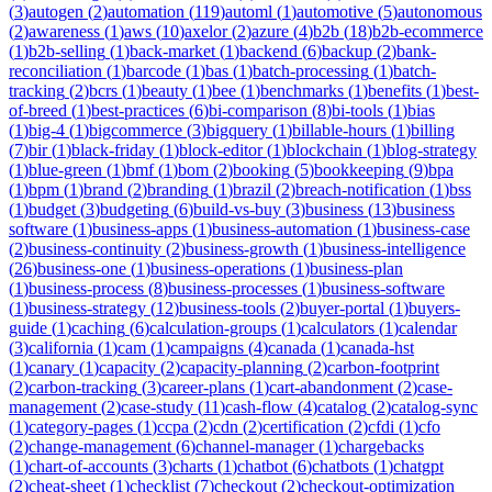
(
3
)
autogen
(
2
)
automation
(
119
)
automl
(
1
)
automotive
(
5
)
autonomous
(
2
)
awareness
(
1
)
aws
(
10
)
axelor
(
2
)
azure
(
4
)
b2b
(
18
)
b2b-ecommerce
(
1
)
b2b-selling
(
1
)
back-market
(
1
)
backend
(
6
)
backup
(
2
)
bank-
reconciliation
(
1
)
barcode
(
1
)
bas
(
1
)
batch-processing
(
1
)
batch-
tracking
(
2
)
bcrs
(
1
)
beauty
(
1
)
bee
(
1
)
benchmarks
(
1
)
benefits
(
1
)
best-
of-breed
(
1
)
best-practices
(
6
)
bi-comparison
(
8
)
bi-tools
(
1
)
bias
(
1
)
big-4
(
1
)
bigcommerce
(
3
)
bigquery
(
1
)
billable-hours
(
1
)
billing
(
7
)
bir
(
1
)
black-friday
(
1
)
block-editor
(
1
)
blockchain
(
1
)
blog-strategy
(
1
)
blue-green
(
1
)
bmf
(
1
)
bom
(
2
)
booking
(
5
)
bookkeeping
(
9
)
bpa
(
1
)
bpm
(
1
)
brand
(
2
)
branding
(
1
)
brazil
(
2
)
breach-notification
(
1
)
bss
(
1
)
budget
(
3
)
budgeting
(
6
)
build-vs-buy
(
3
)
business
(
13
)
business
software
(
1
)
business-apps
(
1
)
business-automation
(
1
)
business-case
(
2
)
business-continuity
(
2
)
business-growth
(
1
)
business-intelligence
(
26
)
business-one
(
1
)
business-operations
(
1
)
business-plan
(
1
)
business-process
(
8
)
business-processes
(
1
)
business-software
(
1
)
business-strategy
(
12
)
business-tools
(
2
)
buyer-portal
(
1
)
buyers-
guide
(
1
)
caching
(
6
)
calculation-groups
(
1
)
calculators
(
1
)
calendar
(
3
)
california
(
1
)
cam
(
1
)
campaigns
(
4
)
canada
(
1
)
canada-hst
(
1
)
canary
(
1
)
capacity
(
2
)
capacity-planning
(
2
)
carbon-footprint
(
2
)
carbon-tracking
(
3
)
career-plans
(
1
)
cart-abandonment
(
2
)
case-
management
(
2
)
case-study
(
11
)
cash-flow
(
4
)
catalog
(
2
)
catalog-sync
(
1
)
category-pages
(
1
)
ccpa
(
2
)
cdn
(
2
)
certification
(
2
)
cfdi
(
1
)
cfo
(
2
)
change-management
(
6
)
channel-manager
(
1
)
chargebacks
(
1
)
chart-of-accounts
(
3
)
charts
(
1
)
chatbot
(
6
)
chatbots
(
1
)
chatgpt
(
2
)
cheat-sheet
(
1
)
checklist
(
7
)
checkout
(
2
)
checkout-optimization