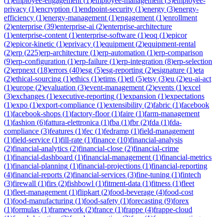
(
1
)
employee-engagement
(
1
)
employee-management
(
3
)
employee-
privacy
(
1
)
encryption
(
1
)
endpoint-security
(
1
)
energy
(
3
)
energy-
efficiency
(
1
)
energy-management
(
1
)
engagement
(
1
)
enrollment
(
2
)
enterprise
(
39
)
enterprise-ai
(
2
)
enterprise-architecture
(
1
)
enterprise-content
(
1
)
enterprise-software
(
1
)
eoq
(
1
)
epicor
(
2
)
epicor-kinetic
(
1
)
eprivacy
(
1
)
equipment
(
2
)
equipment-rental
(
2
)
erp
(
225
)
erp-architecture
(
1
)
erp-automation
(
1
)
erp-comparison
(
9
)
erp-configuration
(
1
)
erp-failure
(
1
)
erp-integration
(
8
)
erp-selection
(
2
)
erpnext
(
18
)
errors
(
40
)
esg
(
5
)
esg-reporting
(
2
)
esignature
(
1
)
eta
(
2
)
ethical-sourcing
(
1
)
ethics
(
1
)
etims
(
1
)
etl
(
5
)
etsy
(
3
)
eu
(
2
)
eu-ai-act
(
1
)
europe
(
2
)
evaluation
(
3
)
event-management
(
2
)
events
(
1
)
excel
(
3
)
exchanges
(
1
)
executive-reporting
(
1
)
expansion
(
1
)
expectations
(
1
)
expo
(
1
)
export-compliance
(
1
)
extensibility
(
2
)
fabric
(
1
)
facebook
(
1
)
facebook-shops
(
1
)
factory-floor
(
1
)
faire
(
1
)
farm-management
(
1
)
fashion
(
6
)
fattura-elettronica
(
1
)
fba
(
1
)
fbr
(
2
)
fda
(
1
)
fda-
compliance
(
3
)
features
(
1
)
fec
(
1
)
fedramp
(
1
)
field-management
(
1
)
field-service
(
1
)
fill-rate
(
1
)
finance
(
10
)
financial-analysis
(
2
)
financial-analytics
(
2
)
financial-close
(
2
)
financial-crime
(
1
)
financial-dashboard
(
1
)
financial-management
(
1
)
financial-metrics
(
1
)
financial-planning
(
1
)
financial-projections
(
1
)
financial-reporting
(
4
)
financial-reports
(
2
)
financial-services
(
3
)
fine-tuning
(
1
)
fintech
(
3
)
firewall
(
1
)
firs
(
2
)
fishbowl
(
1
)
fitment-data
(
1
)
fitness
(
1
)
fleet
(
1
)
fleet-management
(
1
)
flipkart
(
2
)
food-beverage
(
4
)
food-cost
(
1
)
food-manufacturing
(
1
)
food-safety
(
1
)
forecasting
(
9
)
forex
(
1
)
formulas
(
1
)
framework
(
2
)
france
(
1
)
frappe
(
4
)
frappe-cloud