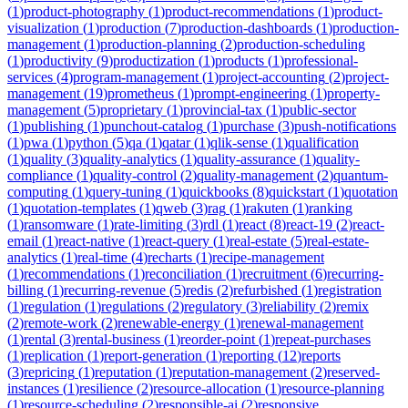
(
1
)
product-photography
(
1
)
product-recommendations
(
1
)
product-
visualization
(
1
)
production
(
7
)
production-dashboards
(
1
)
production-
management
(
1
)
production-planning
(
2
)
production-scheduling
(
1
)
productivity
(
9
)
productization
(
1
)
products
(
1
)
professional-
services
(
4
)
program-management
(
1
)
project-accounting
(
2
)
project-
management
(
19
)
prometheus
(
1
)
prompt-engineering
(
1
)
property-
management
(
5
)
proprietary
(
1
)
provincial-tax
(
1
)
public-sector
(
1
)
publishing
(
1
)
punchout-catalog
(
1
)
purchase
(
3
)
push-notifications
(
1
)
pwa
(
1
)
python
(
5
)
qa
(
1
)
qatar
(
1
)
qlik-sense
(
1
)
qualification
(
1
)
quality
(
3
)
quality-analytics
(
1
)
quality-assurance
(
1
)
quality-
compliance
(
1
)
quality-control
(
2
)
quality-management
(
2
)
quantum-
computing
(
1
)
query-tuning
(
1
)
quickbooks
(
8
)
quickstart
(
1
)
quotation
(
1
)
quotation-templates
(
1
)
qweb
(
3
)
rag
(
1
)
rakuten
(
1
)
ranking
(
1
)
ransomware
(
1
)
rate-limiting
(
3
)
rdl
(
1
)
react
(
8
)
react-19
(
2
)
react-
email
(
1
)
react-native
(
1
)
react-query
(
1
)
real-estate
(
5
)
real-estate-
analytics
(
1
)
real-time
(
4
)
recharts
(
1
)
recipe-management
(
1
)
recommendations
(
1
)
reconciliation
(
1
)
recruitment
(
6
)
recurring-
billing
(
1
)
recurring-revenue
(
5
)
redis
(
2
)
refurbished
(
1
)
registration
(
1
)
regulation
(
1
)
regulations
(
2
)
regulatory
(
3
)
reliability
(
2
)
remix
(
2
)
remote-work
(
2
)
renewable-energy
(
1
)
renewal-management
(
1
)
rental
(
3
)
rental-business
(
1
)
reorder-point
(
1
)
repeat-purchases
(
1
)
replication
(
1
)
report-generation
(
1
)
reporting
(
12
)
reports
(
3
)
repricing
(
1
)
reputation
(
1
)
reputation-management
(
2
)
reserved-
instances
(
1
)
resilience
(
2
)
resource-allocation
(
1
)
resource-planning
(
1
)
resource-scheduling
(
2
)
responsible-ai
(
2
)
responsive