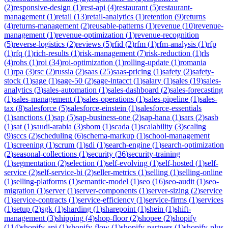
(
2
)
responsive-design
(
1
)
rest-api
(
4
)
restaurant
(
5
)
restaurant-
management
(
1
)
retail
(
13
)
retail-analytics
(
1
)
retention
(
9
)
returns
(
4
)
returns-management
(
2
)
reusable-patterns
(
1
)
revenue
(
10
)
revenue-
management
(
1
)
revenue-optimization
(
1
)
revenue-recognition
(
5
)
reverse-logistics
(
2
)
reviews
(
5
)
rfid
(
2
)
rfm
(
1
)
rfm-analysis
(
1
)
rfp
(
1
)
rfq
(
1
)
rich-results
(
1
)
risk-management
(
7
)
risk-reduction
(
1
)
rls
(
4
)
rohs
(
1
)
roi
(
34
)
roi-optimization
(
1
)
rolling-update
(
1
)
romania
(
1
)
rpa
(
3
)
rsc
(
2
)
russia
(
2
)
saas
(
25
)
saas-pricing
(
1
)
safety
(
2
)
safety-
stock
(
1
)
sage
(
1
)
sage-50
(
2
)
sage-intacct
(
1
)
salary
(
1
)
sales
(
19
)
sales-
analytics
(
3
)
sales-automation
(
1
)
sales-dashboard
(
2
)
sales-forecasting
(
1
)
sales-management
(
1
)
sales-operations
(
1
)
sales-pipeline
(
1
)
sales-
tax
(
8
)
salesforce
(
5
)
salesforce-einstein
(
1
)
salesforce-essentials
(
1
)
sanctions
(
1
)
sap
(
5
)
sap-business-one
(
2
)
sap-hana
(
1
)
sars
(
2
)
sasb
(
1
)
sat
(
1
)
saudi-arabia
(
3
)
sbom
(
1
)
scada
(
1
)
scalability
(
3
)
scaling
(
9
)
sccs
(
2
)
scheduling
(
6
)
schema-markup
(
1
)
school-management
(
1
)
screening
(
1
)
scrum
(
1
)
sdi
(
1
)
search-engine
(
1
)
search-optimization
(
2
)
seasonal-collections
(
1
)
security
(
36
)
security-training
(
1
)
segmentation
(
2
)
selection
(
1
)
self-evolving
(
1
)
self-hosted
(
1
)
self-
service
(
2
)
self-service-bi
(
2
)
seller-metrics
(
1
)
selling
(
1
)
selling-online
(
1
)
selling-platforms
(
1
)
semantic-model
(
1
)
seo
(
16
)
seo-audit
(
1
)
seo-
migration
(
1
)
server
(
1
)
server-components
(
1
)
server-sizing
(
2
)
service
(
1
)
service-contracts
(
1
)
service-efficiency
(
1
)
service-firms
(
1
)
services
(
1
)
setup
(
2
)
sgk
(
1
)
sharding
(
1
)
sharepoint
(
1
)
shein
(
1
)
shift-
management
(
3
)
shipping
(
4
)
shop-floor
(
2
)
shopee
(
2
)
shopify
(
114
)
shopify-api
(
1
)
shopify-flow
(
1
)
shopify-partners
(
1
)
shopify-plus