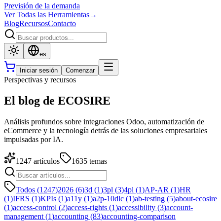
Previsión de la demanda
Ver Todas las Herramientas
→
Blog
Recursos
Contacto
es
Iniciar sesión
Comenzar
Perspectivas y recursos
El blog de ECOSIRE
Análisis profundos sobre integraciones Odoo, automatización de
eCommerce y la tecnología detrás de las soluciones empresariales
impulsadas por IA.
1247
artículos
1635
temas
Todos (1247)
2026
(
6
)
3d
(
1
)
3pl
(
3
)
4pl
(
1
)
AP-AR
(
1
)
HR
(
1
)
IFRS
(
1
)
KPIs
(
1
)
a11y
(
1
)
a2p-10dlc
(
1
)
ab-testing
(
5
)
about-ecosire
(
1
)
access-control
(
2
)
access-rights
(
1
)
accessibility
(
3
)
account-
management
(
1
)
accounting
(
83
)
accounting-comparison