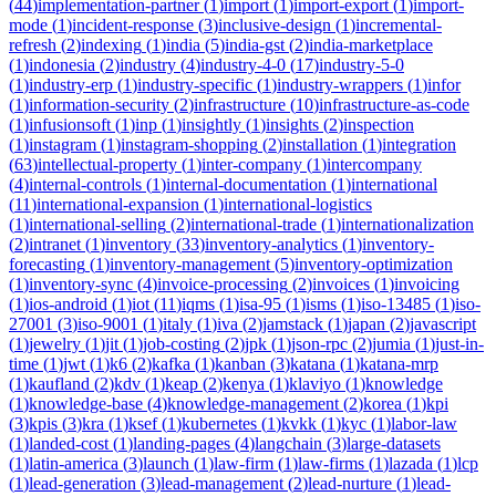
(
44
)
implementation-partner
(
1
)
import
(
1
)
import-export
(
1
)
import-
mode
(
1
)
incident-response
(
3
)
inclusive-design
(
1
)
incremental-
refresh
(
2
)
indexing
(
1
)
india
(
5
)
india-gst
(
2
)
india-marketplace
(
1
)
indonesia
(
2
)
industry
(
4
)
industry-4-0
(
17
)
industry-5-0
(
1
)
industry-erp
(
1
)
industry-specific
(
1
)
industry-wrappers
(
1
)
infor
(
1
)
information-security
(
2
)
infrastructure
(
10
)
infrastructure-as-code
(
1
)
infusionsoft
(
1
)
inp
(
1
)
insightly
(
1
)
insights
(
2
)
inspection
(
1
)
instagram
(
1
)
instagram-shopping
(
2
)
installation
(
1
)
integration
(
63
)
intellectual-property
(
1
)
inter-company
(
1
)
intercompany
(
4
)
internal-controls
(
1
)
internal-documentation
(
1
)
international
(
11
)
international-expansion
(
1
)
international-logistics
(
1
)
international-selling
(
2
)
international-trade
(
1
)
internationalization
(
2
)
intranet
(
1
)
inventory
(
33
)
inventory-analytics
(
1
)
inventory-
forecasting
(
1
)
inventory-management
(
5
)
inventory-optimization
(
1
)
inventory-sync
(
4
)
invoice-processing
(
2
)
invoices
(
1
)
invoicing
(
1
)
ios-android
(
1
)
iot
(
11
)
iqms
(
1
)
isa-95
(
1
)
isms
(
1
)
iso-13485
(
1
)
iso-
27001
(
3
)
iso-9001
(
1
)
italy
(
1
)
iva
(
2
)
jamstack
(
1
)
japan
(
2
)
javascript
(
1
)
jewelry
(
1
)
jit
(
1
)
job-costing
(
2
)
jpk
(
1
)
json-rpc
(
2
)
jumia
(
1
)
just-in-
time
(
1
)
jwt
(
1
)
k6
(
2
)
kafka
(
1
)
kanban
(
3
)
katana
(
1
)
katana-mrp
(
1
)
kaufland
(
2
)
kdv
(
1
)
keap
(
2
)
kenya
(
1
)
klaviyo
(
1
)
knowledge
(
1
)
knowledge-base
(
4
)
knowledge-management
(
2
)
korea
(
1
)
kpi
(
3
)
kpis
(
3
)
kra
(
1
)
ksef
(
1
)
kubernetes
(
1
)
kvkk
(
1
)
kyc
(
1
)
labor-law
(
1
)
landed-cost
(
1
)
landing-pages
(
4
)
langchain
(
3
)
large-datasets
(
1
)
latin-america
(
3
)
launch
(
1
)
law-firm
(
1
)
law-firms
(
1
)
lazada
(
1
)
lcp
(
1
)
lead-generation
(
3
)
lead-management
(
2
)
lead-nurture
(
1
)
lead-