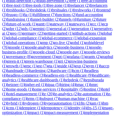
(
1
)
fraud-detection
(
2
)
fraud-prevention
(
2
)
free
(
1
)
free-accounting
(
1
)
free-tool
(
1
)
free-tools
(
1
)
free-zone
(
1
)
freelancer
(
2
)
freelancers
(
1
)
freshbooks
(
2
)
freshdesk
(
1
)
freshsales
(
1
)
freshworks
(
1
)
frontend
(
3
)
fruugo
(
1
)
fta
(
1
)
fulfillment
(
7
)
functions
(
2
)
fund-accounting
(
2
)
fundraising
(
1
)
funnel-builder
(
2
)
funnels
(
4
)
furniture
(
2
)
future
(
3
)
future-of-work
(
1
)
gantt
(
1
)
gateway
(
1
)
gateways
(
1
)
gcc
(
1
)
gcp
(
2
)
gdpr
(
12
)
gds
(
1
)
gemini
(
1
)
general-ai
(
1
)
generation
(
1
)
generative-
ai
(
2
)
geo
(
1
)
germany
(
23
)
getting-started
(
1
)
github-actions
(
3
)
global
(
3
)
global-compliance
(
1
)
global-ecommerce
(
1
)
global-expansion
(
1
)
global-operations
(
1
)
gmp
(
2
)
go-live
(
2
)
gobd
(
1
)
gohighlevel
(
76
)
google
(
1
)
google-analytics
(
2
)
google-business
(
1
)
google-
business-profile
(
1
)
google-cloud
(
2
)
google-pay
(
1
)
google-reviews
(
1
)
governance
(
8
)
government
(
3
)
gpt
(
1
)
grafana
(
1
)
grants
(
2
)
graphql
(
4
)
green-it
(
1
)
green-warehouse
(
1
)
gri
(
2
)
growing-business
(
1
)
growth
(
1
)
grpc
(
1
)
gst
(
7
)
gta
(
1
)
guide
(
43
)
gxp
(
2
)
gym
(
1
)
haccp
(
2
)
handmade
(
3
)
hardening
(
2
)
hardware
(
1
)
hcm
(
1
)
headless
(
4
)
headless-commerce
(
3
)
headless-erp
(
1
)
healthcare
(
9
)
healthcare-
analytics
(
1
)
healthcare-dashboards
(
1
)
helpdesk
(
7
)
hepsiburada
(
1
)
hetzner
(
1
)
higher-ed
(
1
)
hipaa
(
5
)
hiring
(
4
)
hmac
(
1
)
hmrc
(
2
)
home-goods
(
1
)
home-services
(
1
)
hospitality
(
5
)
hosting
(
3
)
hotel
(
1
)
hotel-management
(
1
)
hr
(
20
)
hr-analytics
(
2
)
hr-automation
(
1
)
hr-
compliance
(
1
)
hrms
(
1
)
hubspot
(
7
)
human-machine
(
1
)
hvac
(
2
)
hybrid
(
1
)
hydrogen
(
3
)
hyperautomation
(
1
)
i18n
(
2
)
iam
(
1
)
ibm
(
1
)
icms
(
1
)
idempiere
(
1
)
idempotency
(
1
)
identity
(
4
)
ifrs-15
(
1
)
image-
optimization
(
1
)
impact
(
1
)
impact-measurement
(
1
)
implementation