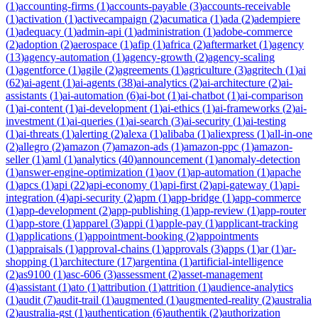
(
1
)
accounting-firms
(
1
)
accounts-payable
(
3
)
accounts-receivable
(
1
)
activation
(
1
)
activecampaign
(
2
)
acumatica
(
1
)
ada
(
2
)
adempiere
(
1
)
adequacy
(
1
)
admin-api
(
1
)
administration
(
1
)
adobe-commerce
(
2
)
adoption
(
2
)
aerospace
(
1
)
afip
(
1
)
africa
(
2
)
aftermarket
(
1
)
agency
(
13
)
agency-automation
(
1
)
agency-growth
(
2
)
agency-scaling
(
1
)
agentforce
(
1
)
agile
(
2
)
agreements
(
1
)
agriculture
(
3
)
agritech
(
1
)
ai
(
62
)
ai-agent
(
1
)
ai-agents
(
38
)
ai-analytics
(
2
)
ai-architecture
(
2
)
ai-
assistants
(
1
)
ai-automation
(
6
)
ai-bot
(
1
)
ai-chatbot
(
1
)
ai-comparison
(
1
)
ai-content
(
1
)
ai-development
(
1
)
ai-ethics
(
1
)
ai-frameworks
(
2
)
ai-
investment
(
1
)
ai-queries
(
1
)
ai-search
(
3
)
ai-security
(
1
)
ai-testing
(
1
)
ai-threats
(
1
)
alerting
(
2
)
alexa
(
1
)
alibaba
(
1
)
aliexpress
(
1
)
all-in-one
(
2
)
allegro
(
2
)
amazon
(
7
)
amazon-ads
(
1
)
amazon-ppc
(
1
)
amazon-
seller
(
1
)
aml
(
1
)
analytics
(
40
)
announcement
(
1
)
anomaly-detection
(
1
)
answer-engine-optimization
(
1
)
aov
(
1
)
ap-automation
(
1
)
apache
(
1
)
apcs
(
1
)
api
(
22
)
api-economy
(
1
)
api-first
(
2
)
api-gateway
(
1
)
api-
integration
(
4
)
api-security
(
2
)
apm
(
1
)
app-bridge
(
1
)
app-commerce
(
1
)
app-development
(
2
)
app-publishing
(
1
)
app-review
(
1
)
app-router
(
1
)
app-store
(
1
)
apparel
(
3
)
appi
(
1
)
apple-pay
(
1
)
applicant-tracking
(
1
)
applications
(
1
)
appointment-booking
(
2
)
appointments
(
1
)
appraisals
(
1
)
approval-chains
(
1
)
approvals
(
3
)
apps
(
1
)
ar
(
1
)
ar-
shopping
(
1
)
architecture
(
17
)
argentina
(
1
)
artificial-intelligence
(
2
)
as9100
(
1
)
asc-606
(
3
)
assessment
(
2
)
asset-management
(
4
)
assistant
(
1
)
ato
(
1
)
attribution
(
1
)
attrition
(
1
)
audience-analytics
(
1
)
audit
(
7
)
audit-trail
(
1
)
augmented
(
1
)
augmented-reality
(
2
)
australia
(
2
)
australia-gst
(
1
)
authentication
(
6
)
authentik
(
2
)
authorization