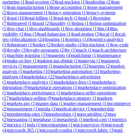
nurturing
(
1
)
lead-scoring
(
2
)
lead-tracking
(
1
)
leadership
(
2
)
lean
(
1
)
lean-manufacturing
(
1
)
lease-accounting
(
1
)
lease-management
(
2
)
leave-management
(
1
)
legacy-migration
(
1
)
legacy-systems
(
1
)
legal
(
16
)
legal-billing
(
1
)
legal-tech
(
1
)
lgpd
(
1
)
licensing
(
7
)
lightspeed
(
1
)
liquid
(
2
)
liquidity
(
1
)
listing
(
1
)
listing-optimization
(
1
)
live-chat
(
1
)
live-dashboards
(
1
)
live-shopping
(
1
)
llm
(
4
)
llm-
visibility
(
1
)
lms
(
3
)
load-balancing
(
1
)
load-testing
(
3
)
local
(
1
)
local-
seo
(
4
)
localization
(
24
)
logging
(
1
)
logistics
(
14
)
logistics-analytics
(
1
)
lohnsteuer
(
1
)
looker
(
2
)
looker-studio
(
2
)
lot-tracking
(
1
)
low-code
(
6
)
loyalty
(
3
)
loyalty-programs
(
2
)
ltv
(
1
)
mach
(
1
)
mach-architecture
(
1
)
machine-learning
(
13
)
magento
(
4
)
mailchimp
(
1
)
maintenance
(
4
)
make-or-buy
(
1
)
making-tax-digital
(
1
)
malaysia
(
1
)
managed-
services
(
1
)
management
(
1
)
manufacturing
(
53
)
margins
(
2
)
market-
analysis
(
1
)
marketing
(
10
)
marketing-automation
(
11
)
marketing-
platform
(
4
)
marketplace
(
22
)
marketplace-advertising
(
1
)
marketplace-analytics
(
1
)
marketplace-fees
(
1
)
marketplace-
integration
(
9
)
marketplace-operations
(
1
)
marketplace-optimization
(
1
)
marketplace-performance
(
1
)
marketplace-seller-operations
(
17
)
marketplace-selling
(
9
)
marketplace-strategy
(
1
)
markets
(
1
)
markets-pro
(
1
)
master-data
(
1
)
matter-management
(
1
)
mcommerce
(
2
)
measurement
(
1
)
media
(
3
)
medical-device
(
1
)
membership
(
2
)
membership-sites
(
3
)
memberships
(
1
)
mercadolibre
(
2
)
mes
(
2
)
messaging
(
1
)
metabase
(
1
)
metasfresh
(
1
)
method-crm
(
1
)
metrics
(
2
)
mexico
(
1
)
mfa
(
1
)
microlearning
(
1
)
microservices
(
6
)
microsoft
(
4
)
microsoft-365
(
1
)
microsoft-copilot
(
1
)
microsoft-fabric
(
3
)
mid-