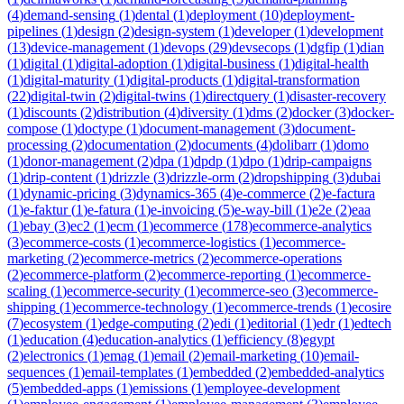
(
4
)
demand-sensing
(
1
)
dental
(
1
)
deployment
(
10
)
deployment-
pipelines
(
1
)
design
(
2
)
design-system
(
1
)
developer
(
1
)
development
(
13
)
device-management
(
1
)
devops
(
29
)
devsecops
(
1
)
dgfip
(
1
)
dian
(
1
)
digital
(
1
)
digital-adoption
(
1
)
digital-business
(
1
)
digital-health
(
1
)
digital-maturity
(
1
)
digital-products
(
1
)
digital-transformation
(
22
)
digital-twin
(
2
)
digital-twins
(
1
)
directquery
(
1
)
disaster-recovery
(
1
)
discounts
(
2
)
distribution
(
4
)
diversity
(
1
)
dms
(
2
)
docker
(
3
)
docker-
compose
(
1
)
doctype
(
1
)
document-management
(
3
)
document-
processing
(
2
)
documentation
(
2
)
documents
(
4
)
dolibarr
(
1
)
domo
(
1
)
donor-management
(
2
)
dpa
(
1
)
dpdp
(
1
)
dpo
(
1
)
drip-campaigns
(
1
)
drip-content
(
1
)
drizzle
(
3
)
drizzle-orm
(
2
)
dropshipping
(
3
)
dubai
(
1
)
dynamic-pricing
(
3
)
dynamics-365
(
4
)
e-commerce
(
2
)
e-factura
(
1
)
e-faktur
(
1
)
e-fatura
(
1
)
e-invoicing
(
5
)
e-way-bill
(
1
)
e2e
(
2
)
eaa
(
1
)
ebay
(
3
)
ec2
(
1
)
ecm
(
1
)
ecommerce
(
178
)
ecommerce-analytics
(
3
)
ecommerce-costs
(
1
)
ecommerce-logistics
(
1
)
ecommerce-
marketing
(
2
)
ecommerce-metrics
(
2
)
ecommerce-operations
(
2
)
ecommerce-platform
(
2
)
ecommerce-reporting
(
1
)
ecommerce-
scaling
(
1
)
ecommerce-security
(
1
)
ecommerce-seo
(
3
)
ecommerce-
shipping
(
1
)
ecommerce-technology
(
1
)
ecommerce-trends
(
1
)
ecosire
(
7
)
ecosystem
(
1
)
edge-computing
(
2
)
edi
(
1
)
editorial
(
1
)
edr
(
1
)
edtech
(
1
)
education
(
4
)
education-analytics
(
1
)
efficiency
(
8
)
egypt
(
2
)
electronics
(
1
)
emag
(
1
)
email
(
2
)
email-marketing
(
10
)
email-
sequences
(
1
)
email-templates
(
1
)
embedded
(
2
)
embedded-analytics
(
5
)
embedded-apps
(
1
)
emissions
(
1
)
employee-development