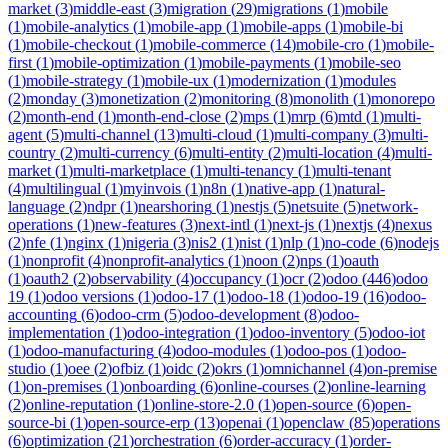
market
(
3
)
middle-east
(
3
)
migration
(
29
)
migrations
(
1
)
mobile
(
1
)
mobile-analytics
(
1
)
mobile-app
(
1
)
mobile-apps
(
1
)
mobile-bi
(
1
)
mobile-checkout
(
1
)
mobile-commerce
(
14
)
mobile-cro
(
1
)
mobile-
first
(
1
)
mobile-optimization
(
1
)
mobile-payments
(
1
)
mobile-seo
(
1
)
mobile-strategy
(
1
)
mobile-ux
(
1
)
modernization
(
1
)
modules
(
2
)
monday
(
3
)
monetization
(
2
)
monitoring
(
8
)
monolith
(
1
)
monorepo
(
2
)
month-end
(
1
)
month-end-close
(
2
)
mps
(
1
)
mrp
(
6
)
mtd
(
1
)
multi-
agent
(
5
)
multi-channel
(
13
)
multi-cloud
(
1
)
multi-company
(
3
)
multi-
country
(
2
)
multi-currency
(
6
)
multi-entity
(
2
)
multi-location
(
4
)
multi-
market
(
1
)
multi-marketplace
(
1
)
multi-tenancy
(
1
)
multi-tenant
(
4
)
multilingual
(
1
)
myinvois
(
1
)
n8n
(
1
)
native-app
(
1
)
natural-
language
(
2
)
ndpr
(
1
)
nearshoring
(
1
)
nestjs
(
5
)
netsuite
(
5
)
network-
operations
(
1
)
new-features
(
3
)
next-intl
(
1
)
next-js
(
1
)
nextjs
(
4
)
nexus
(
2
)
nfe
(
1
)
nginx
(
1
)
nigeria
(
3
)
nis2
(
1
)
nist
(
1
)
nlp
(
1
)
no-code
(
6
)
nodejs
(
1
)
nonprofit
(
4
)
nonprofit-analytics
(
1
)
noon
(
2
)
nps
(
1
)
oauth
(
1
)
oauth2
(
2
)
observability
(
4
)
occupancy
(
1
)
ocr
(
2
)
odoo
(
446
)
odoo
19
(
1
)
odoo versions
(
1
)
odoo-17
(
1
)
odoo-18
(
1
)
odoo-19
(
16
)
odoo-
accounting
(
6
)
odoo-crm
(
5
)
odoo-development
(
8
)
odoo-
implementation
(
1
)
odoo-integration
(
1
)
odoo-inventory
(
5
)
odoo-iot
(
1
)
odoo-manufacturing
(
4
)
odoo-modules
(
1
)
odoo-pos
(
1
)
odoo-
studio
(
1
)
oee
(
2
)
ofbiz
(
1
)
oidc
(
2
)
okrs
(
1
)
omnichannel
(
4
)
on-premise
(
1
)
on-premises
(
1
)
onboarding
(
6
)
online-courses
(
2
)
online-learning
(
2
)
online-reputation
(
1
)
online-store-2.0
(
1
)
open-source
(
6
)
open-
source-bi
(
1
)
open-source-erp
(
13
)
openai
(
1
)
openclaw
(
85
)
operations
(
6
)
optimization
(
21
)
orchestration
(
6
)
order-accuracy
(
1
)
order-