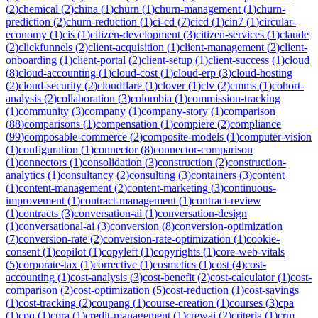
(
2
)
chemical
(
2
)
china
(
1
)
churn
(
1
)
churn-management
(
1
)
churn-
prediction
(
2
)
churn-reduction
(
1
)
ci-cd
(
7
)
cicd
(
1
)
cin7
(
1
)
circular-
economy
(
1
)
cis
(
1
)
citizen-development
(
3
)
citizen-services
(
1
)
claude
(
2
)
clickfunnels
(
2
)
client-acquisition
(
1
)
client-management
(
2
)
client-
onboarding
(
1
)
client-portal
(
2
)
client-setup
(
1
)
client-success
(
1
)
cloud
(
8
)
cloud-accounting
(
1
)
cloud-cost
(
1
)
cloud-erp
(
3
)
cloud-hosting
(
2
)
cloud-security
(
2
)
cloudflare
(
1
)
clover
(
1
)
clv
(
2
)
cmms
(
1
)
cohort-
analysis
(
2
)
collaboration
(
3
)
colombia
(
1
)
commission-tracking
(
1
)
community
(
3
)
company
(
1
)
company-story
(
1
)
comparison
(
88
)
comparisons
(
1
)
compensation
(
1
)
compiere
(
2
)
compliance
(
99
)
composable-commerce
(
2
)
composite-models
(
1
)
computer-vision
(
1
)
configuration
(
1
)
connector
(
8
)
connector-comparison
(
1
)
connectors
(
1
)
consolidation
(
3
)
construction
(
2
)
construction-
analytics
(
1
)
consultancy
(
2
)
consulting
(
3
)
containers
(
3
)
content
(
1
)
content-management
(
2
)
content-marketing
(
3
)
continuous-
improvement
(
1
)
contract-management
(
1
)
contract-review
(
1
)
contracts
(
3
)
conversation-ai
(
1
)
conversation-design
(
1
)
conversational-ai
(
3
)
conversion
(
8
)
conversion-optimization
(
7
)
conversion-rate
(
2
)
conversion-rate-optimization
(
1
)
cookie-
consent
(
1
)
copilot
(
1
)
copyleft
(
1
)
copyrights
(
1
)
core-web-vitals
(
5
)
corporate-tax
(
1
)
corrective
(
1
)
cosmetics
(
1
)
cost
(
4
)
cost-
accounting
(
1
)
cost-analysis
(
3
)
cost-benefit
(
2
)
cost-calculator
(
1
)
cost-
comparison
(
2
)
cost-optimization
(
5
)
cost-reduction
(
1
)
cost-savings
(
1
)
cost-tracking
(
2
)
coupang
(
1
)
course-creation
(
1
)
courses
(
3
)
cpa
(
1
)
cpq
(
1
)
cpra
(
1
)
credit-management
(
1
)
crewai
(
2
)
criteria
(
1
)
crm