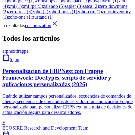
(
1
)
workplace
(
1
)
workshops
(
1
)
workspace
(
1
)
wps-payroll
(
1
)
xero
(
4
)
xml
(
1
)
xml-rpc
(
3
)
zalando
(
5
)
zapier
(
3
)
zatca
(
2
)
zero-downtime
(
2
)
zero-trust
(
3
)
zoho
(
2
)
zoho-books
(
1
)
zoho-crm
(
1
)
zoho-inventory
(
1
)
zoho-one
(
1
)
zustand
(
1
)
5 resultados
customization
Todos los artículos
erpnext
frappe
6 jun
Personalización de ERPNext con Frappe
Framework: DocTypes, scripts de servidor y
aplicaciones personalizadas (2026)
Cuándo utilizar campos personalizados, secuencias de comandos de
cliente, secuencias de comandos de servidor o una aplicación Frappe
personalizada para personalizar ERPNext: una guía de decisiones de
actualización segura para desarrolladores.
E
ECOSIRE Research and Development Team