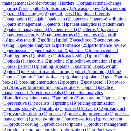
management
(
2
)
order-routing
(
1
)
orders
(
1
)
organizational-change
(
1
)
orm
(
3
)
oss
(
1
)
otto
(
3
)
outsourcing
(
3
)
owasp
(
1
)
owl
(
2
)
ownership
(
1
)
ozon
(
1
)
packaging
(
2
)
page-objects
(
1
)
paginated-reports
(
1
)
pagination
(
1
)
pajak
(
1
)
pakistan
(
2
)
paperless
(
1
)
parts-distribution
(
1
)
parts-management
(
1
)
patents
(
1
)
patient-analytics
(
1
)
patient-care
(
2
)
patient-management
(
1
)
patient-recall
(
1
)
patterns
(
5
)
payment
(
1
)
payment-security
(
2
)
payment-terms
(
1
)
payments
(
5
)
payroll
(
18
)
pci-dss
(
4
)
pdf
(
2
)
pdfkit
(
1
)
pdpl
(
2
)
peachtree
(
2
)
penetration-
testing
(
1
)
people-analytics
(
2
)
performance
(
25
)
performance-review
(
1
)
permissions
(
1
)
personalization
(
5
)
pharma
(
4
)
pharmaceutical
(
2
)
philippines
(
1
)
phishing
(
1
)
pick-pack-ship
(
1
)
pim
(
1
)
pipa
(
1
)
pipeda
(
1
)
pipedrive
(
2
)
pipeline
(
9
)
pipeline-automation
(
1
)
pipl
(
1
)
pixel-perfect
(
1
)
planning
(
9
)
plans
(
1
)
platform
(
3
)
playwright
(
2
)
plex
(
1
)
plex-smart-manufacturing
(
1
)
plm
(
2
)
plumbing
(
1
)
pm2
(
1
)
pms
(
1
)
pnpm
(
1
)
point-of-sale
(
3
)
poland
(
3
)
polaris
(
1
)
pos
(
9
)
post-
brexit
(
1
)
post-implementation
(
2
)
postgres
(
2
)
postgresql
(
10
)
power-
bi
(
79
)
power-bi-premium
(
1
)
power-query
(
1
)
ppc
(
1
)
practice-
management
(
2
)
precious-metals
(
1
)
predictive-analytics
(
4
)
predictive-maintenance
(
2
)
premium
(
2
)
preparation
(
1
)
prestashop
(
1
)
preventive
(
1
)
pricelists
(
1
)
pricing
(
19
)
pricing-optimization
(
1
)
pricing-strategy
(
3
)
printing
(
1
)
prisma
(
1
)
privacy
(
12
)
privacy-act
(
1
)
privacy-by-design
(
1
)
process
(
2
)
process-improvement
(
1
)
process-
management
(
1
)
process-mining
(
1
)
process-safety
(
1
)
procurement
(
11
)
product-costing
(
1
)
product-descriptions
(
1
)
product-management
(
2
)
product-mapping
(
1
)
product-optimization
(
1
)
product-pages