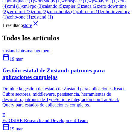
(
1
)
workplace
(
1
)
workshops
(
1
)
workspace
(
1
)
wps-payroll
(
1
)
xero
(
4
)
xml
(
1
)
xml-rpc
(
3
)
zalando
(
5
)
zapier
(
3
)
zatca
(
2
)
zero-downtime
(
2
)
zero-trust
(
3
)
zoho
(
2
)
zoho-books
(
1
)
zoho-crm
(
1
)
zoho-inventory
(
1
)
zoho-one
(
1
)
zustand
(
1
)
1 resultado
store
Todos los artículos
zustand
state-management
19 mar
Gestión estatal de Zustand: patrones para
aplicaciones complejas
Domine la gestión del estado de Zustand para aplicaciones React.
Cubre sectores, middleware, persistencia, herramientas de
desarrollo, patrones de TypeScript e integración con TanStack
Query para estados de aplicaciones complejos.
E
ECOSIRE Research and Development Team
19 mar