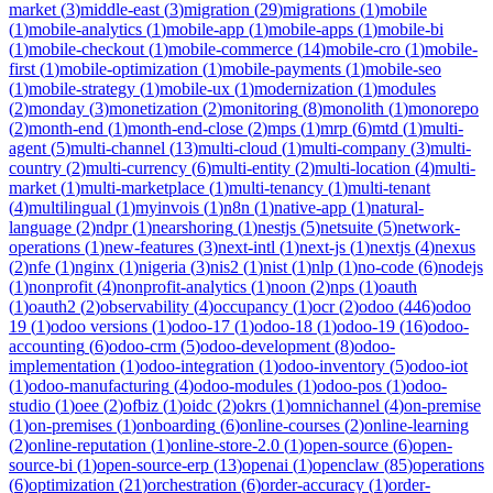
market
(
3
)
middle-east
(
3
)
migration
(
29
)
migrations
(
1
)
mobile
(
1
)
mobile-analytics
(
1
)
mobile-app
(
1
)
mobile-apps
(
1
)
mobile-bi
(
1
)
mobile-checkout
(
1
)
mobile-commerce
(
14
)
mobile-cro
(
1
)
mobile-
first
(
1
)
mobile-optimization
(
1
)
mobile-payments
(
1
)
mobile-seo
(
1
)
mobile-strategy
(
1
)
mobile-ux
(
1
)
modernization
(
1
)
modules
(
2
)
monday
(
3
)
monetization
(
2
)
monitoring
(
8
)
monolith
(
1
)
monorepo
(
2
)
month-end
(
1
)
month-end-close
(
2
)
mps
(
1
)
mrp
(
6
)
mtd
(
1
)
multi-
agent
(
5
)
multi-channel
(
13
)
multi-cloud
(
1
)
multi-company
(
3
)
multi-
country
(
2
)
multi-currency
(
6
)
multi-entity
(
2
)
multi-location
(
4
)
multi-
market
(
1
)
multi-marketplace
(
1
)
multi-tenancy
(
1
)
multi-tenant
(
4
)
multilingual
(
1
)
myinvois
(
1
)
n8n
(
1
)
native-app
(
1
)
natural-
language
(
2
)
ndpr
(
1
)
nearshoring
(
1
)
nestjs
(
5
)
netsuite
(
5
)
network-
operations
(
1
)
new-features
(
3
)
next-intl
(
1
)
next-js
(
1
)
nextjs
(
4
)
nexus
(
2
)
nfe
(
1
)
nginx
(
1
)
nigeria
(
3
)
nis2
(
1
)
nist
(
1
)
nlp
(
1
)
no-code
(
6
)
nodejs
(
1
)
nonprofit
(
4
)
nonprofit-analytics
(
1
)
noon
(
2
)
nps
(
1
)
oauth
(
1
)
oauth2
(
2
)
observability
(
4
)
occupancy
(
1
)
ocr
(
2
)
odoo
(
446
)
odoo
19
(
1
)
odoo versions
(
1
)
odoo-17
(
1
)
odoo-18
(
1
)
odoo-19
(
16
)
odoo-
accounting
(
6
)
odoo-crm
(
5
)
odoo-development
(
8
)
odoo-
implementation
(
1
)
odoo-integration
(
1
)
odoo-inventory
(
5
)
odoo-iot
(
1
)
odoo-manufacturing
(
4
)
odoo-modules
(
1
)
odoo-pos
(
1
)
odoo-
studio
(
1
)
oee
(
2
)
ofbiz
(
1
)
oidc
(
2
)
okrs
(
1
)
omnichannel
(
4
)
on-premise
(
1
)
on-premises
(
1
)
onboarding
(
6
)
online-courses
(
2
)
online-learning
(
2
)
online-reputation
(
1
)
online-store-2.0
(
1
)
open-source
(
6
)
open-
source-bi
(
1
)
open-source-erp
(
13
)
openai
(
1
)
openclaw
(
85
)
operations
(
6
)
optimization
(
21
)
orchestration
(
6
)
order-accuracy
(
1
)
order-