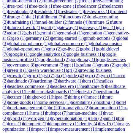
(
1
)
fraud-detection
(
2
)
fraud-prevention
(
2
)
free
(
1
)
free-accounting
(
1
)
free-tool
(
1
)
free-tools
(
1
)
free-zone
(
1
)
freelancer
(
2
)
freelancers
(
1
)
freshbooks
(
2
)
freshdesk
(
1
)
freshsales
(
1
)
freshworks
(
1
)
frontend
(
3
)
fruugo
(
1
)
fta
(
1
)
fulfillment
(
7
)
functions
(
2
)
fund-accounting
(
2
)
fundraising
(
1
)
funnel-builder
(
2
)
funnels
(
4
)
furniture
(
2
)
future
(
3
)
future-of-work
(
1
)
gantt
(
1
)
gateway
(
1
)
gateways
(
1
)
gcc
(
1
)
gcp
(
2
)
gdpr
(
12
)
gds
(
1
)
gemini
(
1
)
general-ai
(
1
)
generation
(
1
)
generative-
ai
(
2
)
geo
(
1
)
germany
(
23
)
getting-started
(
1
)
github-actions
(
3
)
global
(
3
)
global-compliance
(
1
)
global-ecommerce
(
1
)
global-expansion
(
1
)
global-operations
(
1
)
gmp
(
2
)
go-live
(
2
)
gobd
(
1
)
gohighlevel
(
76
)
google
(
1
)
google-analytics
(
2
)
google-business
(
1
)
google-
business-profile
(
1
)
google-cloud
(
2
)
google-pay
(
1
)
google-reviews
(
1
)
governance
(
8
)
government
(
3
)
gpt
(
1
)
grafana
(
1
)
grants
(
2
)
graphql
(
4
)
green-it
(
1
)
green-warehouse
(
1
)
gri
(
2
)
growing-business
(
1
)
growth
(
1
)
grpc
(
1
)
gst
(
7
)
gta
(
1
)
guide
(
43
)
gxp
(
2
)
gym
(
1
)
haccp
(
2
)
handmade
(
3
)
hardening
(
2
)
hardware
(
1
)
hcm
(
1
)
headless
(
4
)
headless-commerce
(
3
)
headless-erp
(
1
)
healthcare
(
9
)
healthcare-
analytics
(
1
)
healthcare-dashboards
(
1
)
helpdesk
(
7
)
hepsiburada
(
1
)
hetzner
(
1
)
higher-ed
(
1
)
hipaa
(
5
)
hiring
(
4
)
hmac
(
1
)
hmrc
(
2
)
home-goods
(
1
)
home-services
(
1
)
hospitality
(
5
)
hosting
(
3
)
hotel
(
1
)
hotel-management
(
1
)
hr
(
20
)
hr-analytics
(
2
)
hr-automation
(
1
)
hr-
compliance
(
1
)
hrms
(
1
)
hubspot
(
7
)
human-machine
(
1
)
hvac
(
2
)
hybrid
(
1
)
hydrogen
(
3
)
hyperautomation
(
1
)
i18n
(
2
)
iam
(
1
)
ibm
(
1
)
icms
(
1
)
idempiere
(
1
)
idempotency
(
1
)
identity
(
4
)
ifrs-15
(
1
)
image-
optimization
(
1
)
impact
(
1
)
impact-measurement
(
1
)
implementation