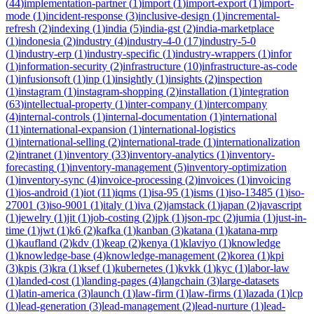
(
44
)
implementation-partner
(
1
)
import
(
1
)
import-export
(
1
)
import-
mode
(
1
)
incident-response
(
3
)
inclusive-design
(
1
)
incremental-
refresh
(
2
)
indexing
(
1
)
india
(
5
)
india-gst
(
2
)
india-marketplace
(
1
)
indonesia
(
2
)
industry
(
4
)
industry-4-0
(
17
)
industry-5-0
(
1
)
industry-erp
(
1
)
industry-specific
(
1
)
industry-wrappers
(
1
)
infor
(
1
)
information-security
(
2
)
infrastructure
(
10
)
infrastructure-as-code
(
1
)
infusionsoft
(
1
)
inp
(
1
)
insightly
(
1
)
insights
(
2
)
inspection
(
1
)
instagram
(
1
)
instagram-shopping
(
2
)
installation
(
1
)
integration
(
63
)
intellectual-property
(
1
)
inter-company
(
1
)
intercompany
(
4
)
internal-controls
(
1
)
internal-documentation
(
1
)
international
(
11
)
international-expansion
(
1
)
international-logistics
(
1
)
international-selling
(
2
)
international-trade
(
1
)
internationalization
(
2
)
intranet
(
1
)
inventory
(
33
)
inventory-analytics
(
1
)
inventory-
forecasting
(
1
)
inventory-management
(
5
)
inventory-optimization
(
1
)
inventory-sync
(
4
)
invoice-processing
(
2
)
invoices
(
1
)
invoicing
(
1
)
ios-android
(
1
)
iot
(
11
)
iqms
(
1
)
isa-95
(
1
)
isms
(
1
)
iso-13485
(
1
)
iso-
27001
(
3
)
iso-9001
(
1
)
italy
(
1
)
iva
(
2
)
jamstack
(
1
)
japan
(
2
)
javascript
(
1
)
jewelry
(
1
)
jit
(
1
)
job-costing
(
2
)
jpk
(
1
)
json-rpc
(
2
)
jumia
(
1
)
just-in-
time
(
1
)
jwt
(
1
)
k6
(
2
)
kafka
(
1
)
kanban
(
3
)
katana
(
1
)
katana-mrp
(
1
)
kaufland
(
2
)
kdv
(
1
)
keap
(
2
)
kenya
(
1
)
klaviyo
(
1
)
knowledge
(
1
)
knowledge-base
(
4
)
knowledge-management
(
2
)
korea
(
1
)
kpi
(
3
)
kpis
(
3
)
kra
(
1
)
ksef
(
1
)
kubernetes
(
1
)
kvkk
(
1
)
kyc
(
1
)
labor-law
(
1
)
landed-cost
(
1
)
landing-pages
(
4
)
langchain
(
3
)
large-datasets
(
1
)
latin-america
(
3
)
launch
(
1
)
law-firm
(
1
)
law-firms
(
1
)
lazada
(
1
)
lcp
(
1
)
lead-generation
(
3
)
lead-management
(
2
)
lead-nurture
(
1
)
lead-