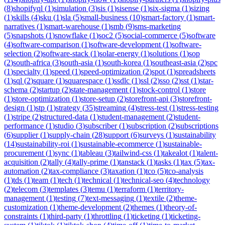
(
8
)
shopifyql
(
1
)
simulation
(
3
)
sis
(
1
)
sisense
(
1
)
six-sigma
(
1
)
sizing
(
1
)
skills
(
4
)
sku
(
1
)
sla
(
5
)
small-business
(
10
)
smart-factory
(
1
)
smart-
narratives
(
1
)
smart-warehouse
(
1
)
smb
(
9
)
sms-marketing
(
5
)
snapshots
(
1
)
snowflake
(
1
)
soc2
(
5
)
social-commerce
(
5
)
software
(
4
)
software-comparison
(
1
)
software-development
(
1
)
software-
selection
(
2
)
software-stack
(
1
)
solar-energy
(
1
)
solutions
(
1
)
sop
(
2
)
south-africa
(
3
)
south-asia
(
1
)
south-korea
(
1
)
southeast-asia
(
2
)
spc
(
1
)
specialty
(
1
)
speed
(
1
)
speed-optimization
(
2
)
spot
(
1
)
spreadsheets
(
1
)
sql
(
2
)
square
(
1
)
squarespace
(
1
)
ssdlc
(
1
)
ssl
(
2
)
sso
(
2
)
sst
(
1
)
star-
schema
(
2
)
startup
(
2
)
state-management
(
1
)
stock-control
(
1
)
store
(
1
)
store-optimization
(
1
)
store-setup
(
2
)
storefront-api
(
3
)
storefront-
design
(
1
)
stp
(
1
)
strategy
(
35
)
streaming
(
4
)
stress-test
(
1
)
stress-testing
(
1
)
stripe
(
2
)
structured-data
(
1
)
student-management
(
2
)
student-
performance
(
1
)
studio
(
3
)
subscriber
(
1
)
subscription
(
2
)
subscriptions
(
6
)
supplier
(
1
)
supply-chain
(
28
)
support
(
6
)
surveys
(
1
)
sustainability
(
14
)
sustainability-roi
(
1
)
sustainable-ecommerce
(
1
)
sustainable-
procurement
(
1
)
sync
(
1
)
tableau
(
3
)
tailwind-css
(
1
)
takealot
(
1
)
talent-
acquisition
(
2
)
tally
(
4
)
tally-prime
(
1
)
tanstack
(
1
)
tasks
(
1
)
tax
(
5
)
tax-
automation
(
2
)
tax-compliance
(
3
)
taxation
(
1
)
tco
(
5
)
tco-analysis
(
1
)
tds
(
1
)
team
(
1
)
tech
(
1
)
technical
(
1
)
technical-seo
(
4
)
technology
(
2
)
telecom
(
3
)
templates
(
3
)
temu
(
1
)
terraform
(
1
)
territory-
management
(
1
)
testing
(
7
)
text-messaging
(
1
)
textile
(
2
)
theme-
customization
(
1
)
theme-development
(
2
)
themes
(
1
)
theory-of-
constraints
(
1
)
third-party
(
1
)
throttling
(
1
)
ticketing
(
1
)
ticketing-