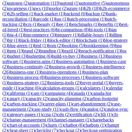
(
3
)
autogen
(
2
)
automation
(
119
)
automl
(
1
)
automotive
(
5
)
autonomous
(
2
)
awareness
(
1
)
aws
(
10
)
axelor
(
2
)
azure
(
4
)
b2b
(
18
)
b2b-ecommerce
(
1
)
b2b-selling
(
1
)
back-market
(
1
)
backend
(
6
)
backup
(
2
)
bank-
reconciliation
(
1
)
barcode
(
1
)
bas
(
1
)
batch-processing
(
1
)
batch-
tracking
(
2
)
bcrs
(
1
)
beauty
(
1
)
bee
(
1
)
benchmarks
(
1
)
benefits
(
1
)
best-
of-breed
(
1
)
best-practices
(
6
)
bi-comparison
(
8
)
bi-tools
(
1
)
bias
(
1
)
big-4
(
1
)
bigcommerce
(
3
)
bigquery
(
1
)
billable-hours
(
1
)
billing
(
7
)
bir
(
1
)
black-friday
(
1
)
block-editor
(
1
)
blockchain
(
1
)
blog-strategy
(
1
)
blue-green
(
1
)
bmf
(
1
)
bom
(
2
)
booking
(
5
)
bookkeeping
(
9
)
bpa
(
1
)
bpm
(
1
)
brand
(
2
)
branding
(
1
)
brazil
(
2
)
breach-notification
(
1
)
bss
(
1
)
budget
(
3
)
budgeting
(
6
)
build-vs-buy
(
3
)
business
(
13
)
business
software
(
1
)
business-apps
(
1
)
business-automation
(
1
)
business-case
(
2
)
business-continuity
(
2
)
business-growth
(
1
)
business-intelligence
(
26
)
business-one
(
1
)
business-operations
(
1
)
business-plan
(
1
)
business-process
(
8
)
business-processes
(
1
)
business-software
(
1
)
business-strategy
(
12
)
business-tools
(
2
)
buyer-portal
(
1
)
buyers-
guide
(
1
)
caching
(
6
)
calculation-groups
(
1
)
calculators
(
1
)
calendar
(
3
)
california
(
1
)
cam
(
1
)
campaigns
(
4
)
canada
(
1
)
canada-hst
(
1
)
canary
(
1
)
capacity
(
2
)
capacity-planning
(
2
)
carbon-footprint
(
2
)
carbon-tracking
(
3
)
career-plans
(
1
)
cart-abandonment
(
2
)
case-
management
(
2
)
case-study
(
11
)
cash-flow
(
4
)
catalog
(
2
)
catalog-sync
(
1
)
category-pages
(
1
)
ccpa
(
2
)
cdn
(
2
)
certification
(
2
)
cfdi
(
1
)
cfo
(
2
)
change-management
(
6
)
channel-manager
(
1
)
chargebacks
(
1
)
chart-of-accounts
(
3
)
charts
(
1
)
chatbot
(
6
)
chatbots
(
1
)
chatgpt
(
2
)
cheat-sheet
(
1
)
checklist
(
7
)
checkout
(
2
)
checkout-optimization