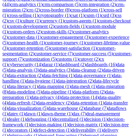
(
44
)
crm-analytics
(
1
)
crm-comparison
(
5
)
crm-integration
(
2
)
crm-
migration
(
2
)
cro
(
2
)
cross-border
(
8
)
cross-platform
(
1
)
cross-sell
(
1
)
cross-selling
(
1
)
cryptography
(
1
)
csat
(
1
)
cspm
(
1
)
csrd
(
3
)
css
(
2
)
csv
(
1
)
culture
(
1
)
currency
(
1
)
custom-agents
(
1
)
custom-checkout
(
1
)
custom-development
(
2
)
custom-fields
(
1
)
custom-module
(
1
)
custom-orders
(
2
)
custom-skills
(
2
)
customer-analytics
(
2
)
customer-data
(
1
)
customer-engagement
(
3
)
customer-experience
(
5
)
customer-health
(
1
)
customer-journey
(
1
)
customer-lifetime-value
(
3
)
customer-retention
(
5
)
customer-satisfaction
(
1
)
customer-
segmentation
(
2
)
customer-service
(
7
)
customer-success
(
5
)
customer-
support
(
7
)
customization
(
5
)
customs
(
1
)
cutover
(
2
)
cx
(
1
)
cybersecurity
(
14
)
daraz
(
1
)
dashboard
(
2
)
dashboards
(
16
)
data
(
5
)
data-analysis
(
3
)
data-analytics
(
3
)
data-cleanup
(
2
)
data-driven
(
3
)
data-extraction
(
2
)
data-fetching
(
1
)
data-governance
(
1
)
data-
handling
(
1
)
data-hygiene
(
1
)
data-integration
(
2
)
data-lifecycle
(
1
)
data-literacy
(
1
)
data-mapping
(
1
)
data-mesh
(
1
)
data-migration
(
8
)
data-modeling
(
5
)
data-pipeline
(
1
)
data-platform
(
2
)
data-
preparation
(
1
)
data-privacy
(
4
)
data-protection
(
14
)
data-quality
(
4
)
data-refresh
(
2
)
data-residency
(
2
)
data-retention
(
1
)
data-transfer
(
4
)
data-visualization
(
5
)
data-warehouse
(
2
)
database
(
7
)
dataflows
(
1
)
datev
(
1
)
dawn
(
1
)
dawn-theme
(
1
)
dax
(
7
)
deal-management
(
1
)
dealer
(
1
)
debugging
(
1
)
decentralized
(
1
)
decision
(
1
)
decision-
framework
(
1
)
decision-making
(
1
)
decision-matrix
(
1
)
decision-tree
(
1
)
decorators
(
1
)
defect-detection
(
1
)
deliverability
(
1
)
delivery
(
1
)
delmiaworks
(
1
)
demand-forecasting
(
3
)
demand-planning