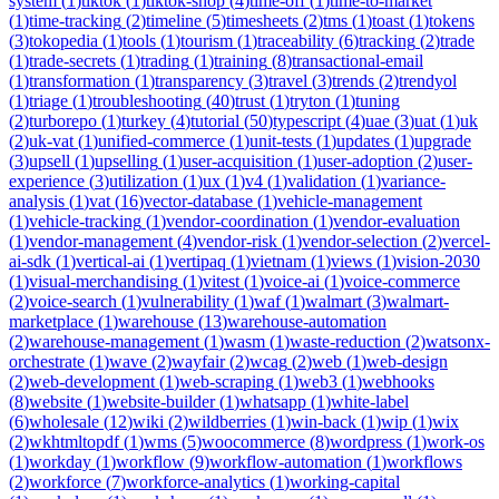
system
(
1
)
tiktok
(
1
)
tiktok-shop
(
4
)
time-off
(
1
)
time-to-market
(
1
)
time-tracking
(
2
)
timeline
(
5
)
timesheets
(
2
)
tms
(
1
)
toast
(
1
)
tokens
(
3
)
tokopedia
(
1
)
tools
(
1
)
tourism
(
1
)
traceability
(
6
)
tracking
(
2
)
trade
(
1
)
trade-secrets
(
1
)
trading
(
1
)
training
(
8
)
transactional-email
(
1
)
transformation
(
1
)
transparency
(
3
)
travel
(
3
)
trends
(
2
)
trendyol
(
1
)
triage
(
1
)
troubleshooting
(
40
)
trust
(
1
)
tryton
(
1
)
tuning
(
2
)
turborepo
(
1
)
turkey
(
4
)
tutorial
(
50
)
typescript
(
4
)
uae
(
3
)
uat
(
1
)
uk
(
2
)
uk-vat
(
1
)
unified-commerce
(
1
)
unit-tests
(
1
)
updates
(
1
)
upgrade
(
3
)
upsell
(
1
)
upselling
(
1
)
user-acquisition
(
1
)
user-adoption
(
2
)
user-
experience
(
3
)
utilization
(
1
)
ux
(
1
)
v4
(
1
)
validation
(
1
)
variance-
analysis
(
1
)
vat
(
16
)
vector-database
(
1
)
vehicle-management
(
1
)
vehicle-tracking
(
1
)
vendor-coordination
(
1
)
vendor-evaluation
(
1
)
vendor-management
(
4
)
vendor-risk
(
1
)
vendor-selection
(
2
)
vercel-
ai-sdk
(
1
)
vertical-ai
(
1
)
vertipaq
(
1
)
vietnam
(
1
)
views
(
1
)
vision-2030
(
1
)
visual-merchandising
(
1
)
vitest
(
1
)
voice-ai
(
1
)
voice-commerce
(
2
)
voice-search
(
1
)
vulnerability
(
1
)
waf
(
1
)
walmart
(
3
)
walmart-
marketplace
(
1
)
warehouse
(
13
)
warehouse-automation
(
2
)
warehouse-management
(
1
)
wasm
(
1
)
waste-reduction
(
2
)
watsonx-
orchestrate
(
1
)
wave
(
2
)
wayfair
(
2
)
wcag
(
2
)
web
(
1
)
web-design
(
2
)
web-development
(
1
)
web-scraping
(
1
)
web3
(
1
)
webhooks
(
8
)
website
(
1
)
website-builder
(
1
)
whatsapp
(
1
)
white-label
(
6
)
wholesale
(
12
)
wiki
(
2
)
wildberries
(
1
)
win-back
(
1
)
wip
(
1
)
wix
(
2
)
wkhtmltopdf
(
1
)
wms
(
5
)
woocommerce
(
8
)
wordpress
(
1
)
work-os
(
1
)
workday
(
1
)
workflow
(
9
)
workflow-automation
(
1
)
workflows
(
2
)
workforce
(
7
)
workforce-analytics
(
1
)
working-capital