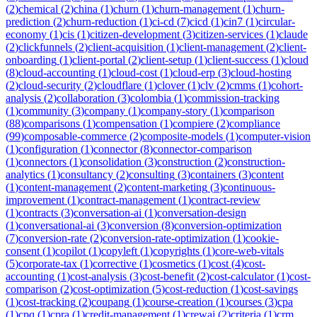
(
2
)
chemical
(
2
)
china
(
1
)
churn
(
1
)
churn-management
(
1
)
churn-
prediction
(
2
)
churn-reduction
(
1
)
ci-cd
(
7
)
cicd
(
1
)
cin7
(
1
)
circular-
economy
(
1
)
cis
(
1
)
citizen-development
(
3
)
citizen-services
(
1
)
claude
(
2
)
clickfunnels
(
2
)
client-acquisition
(
1
)
client-management
(
2
)
client-
onboarding
(
1
)
client-portal
(
2
)
client-setup
(
1
)
client-success
(
1
)
cloud
(
8
)
cloud-accounting
(
1
)
cloud-cost
(
1
)
cloud-erp
(
3
)
cloud-hosting
(
2
)
cloud-security
(
2
)
cloudflare
(
1
)
clover
(
1
)
clv
(
2
)
cmms
(
1
)
cohort-
analysis
(
2
)
collaboration
(
3
)
colombia
(
1
)
commission-tracking
(
1
)
community
(
3
)
company
(
1
)
company-story
(
1
)
comparison
(
88
)
comparisons
(
1
)
compensation
(
1
)
compiere
(
2
)
compliance
(
99
)
composable-commerce
(
2
)
composite-models
(
1
)
computer-vision
(
1
)
configuration
(
1
)
connector
(
8
)
connector-comparison
(
1
)
connectors
(
1
)
consolidation
(
3
)
construction
(
2
)
construction-
analytics
(
1
)
consultancy
(
2
)
consulting
(
3
)
containers
(
3
)
content
(
1
)
content-management
(
2
)
content-marketing
(
3
)
continuous-
improvement
(
1
)
contract-management
(
1
)
contract-review
(
1
)
contracts
(
3
)
conversation-ai
(
1
)
conversation-design
(
1
)
conversational-ai
(
3
)
conversion
(
8
)
conversion-optimization
(
7
)
conversion-rate
(
2
)
conversion-rate-optimization
(
1
)
cookie-
consent
(
1
)
copilot
(
1
)
copyleft
(
1
)
copyrights
(
1
)
core-web-vitals
(
5
)
corporate-tax
(
1
)
corrective
(
1
)
cosmetics
(
1
)
cost
(
4
)
cost-
accounting
(
1
)
cost-analysis
(
3
)
cost-benefit
(
2
)
cost-calculator
(
1
)
cost-
comparison
(
2
)
cost-optimization
(
5
)
cost-reduction
(
1
)
cost-savings
(
1
)
cost-tracking
(
2
)
coupang
(
1
)
course-creation
(
1
)
courses
(
3
)
cpa
(
1
)
cpq
(
1
)
cpra
(
1
)
credit-management
(
1
)
crewai
(
2
)
criteria
(
1
)
crm