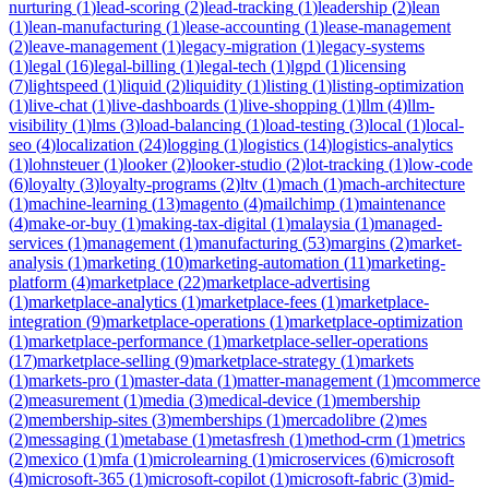
nurturing
(
1
)
lead-scoring
(
2
)
lead-tracking
(
1
)
leadership
(
2
)
lean
(
1
)
lean-manufacturing
(
1
)
lease-accounting
(
1
)
lease-management
(
2
)
leave-management
(
1
)
legacy-migration
(
1
)
legacy-systems
(
1
)
legal
(
16
)
legal-billing
(
1
)
legal-tech
(
1
)
lgpd
(
1
)
licensing
(
7
)
lightspeed
(
1
)
liquid
(
2
)
liquidity
(
1
)
listing
(
1
)
listing-optimization
(
1
)
live-chat
(
1
)
live-dashboards
(
1
)
live-shopping
(
1
)
llm
(
4
)
llm-
visibility
(
1
)
lms
(
3
)
load-balancing
(
1
)
load-testing
(
3
)
local
(
1
)
local-
seo
(
4
)
localization
(
24
)
logging
(
1
)
logistics
(
14
)
logistics-analytics
(
1
)
lohnsteuer
(
1
)
looker
(
2
)
looker-studio
(
2
)
lot-tracking
(
1
)
low-code
(
6
)
loyalty
(
3
)
loyalty-programs
(
2
)
ltv
(
1
)
mach
(
1
)
mach-architecture
(
1
)
machine-learning
(
13
)
magento
(
4
)
mailchimp
(
1
)
maintenance
(
4
)
make-or-buy
(
1
)
making-tax-digital
(
1
)
malaysia
(
1
)
managed-
services
(
1
)
management
(
1
)
manufacturing
(
53
)
margins
(
2
)
market-
analysis
(
1
)
marketing
(
10
)
marketing-automation
(
11
)
marketing-
platform
(
4
)
marketplace
(
22
)
marketplace-advertising
(
1
)
marketplace-analytics
(
1
)
marketplace-fees
(
1
)
marketplace-
integration
(
9
)
marketplace-operations
(
1
)
marketplace-optimization
(
1
)
marketplace-performance
(
1
)
marketplace-seller-operations
(
17
)
marketplace-selling
(
9
)
marketplace-strategy
(
1
)
markets
(
1
)
markets-pro
(
1
)
master-data
(
1
)
matter-management
(
1
)
mcommerce
(
2
)
measurement
(
1
)
media
(
3
)
medical-device
(
1
)
membership
(
2
)
membership-sites
(
3
)
memberships
(
1
)
mercadolibre
(
2
)
mes
(
2
)
messaging
(
1
)
metabase
(
1
)
metasfresh
(
1
)
method-crm
(
1
)
metrics
(
2
)
mexico
(
1
)
mfa
(
1
)
microlearning
(
1
)
microservices
(
6
)
microsoft
(
4
)
microsoft-365
(
1
)
microsoft-copilot
(
1
)
microsoft-fabric
(
3
)
mid-