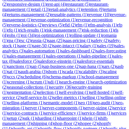
(
2
)
responsive-design
(
1
)
rest-api
(
4
)
restaurant
(
5
)
restaurant-
management
(
1
)
retail
(
13
)
retail-analytics
(
1
)
retention
(
9
)
returns
(
4
)
returns-management
(
2
)
reusable-patterns
(
1
)
revenue
(
10
)
revenue-
management
(
1
)
revenue-optimization
(
1
)
revenue-recognition
(
5
)
reverse-logistics
(
2
)
reviews
(
5
)
rfid
(
2
)
rfm
(
1
)
rfm-analysis
(
1
)
rfp
(
1
)
rfq
(
1
)
rich-results
(
1
)
risk-management
(
7
)
risk-reduction
(
1
)
rls
(
4
)
rohs
(
1
)
roi
(
34
)
roi-optimization
(
1
)
rolling-update
(
1
)
romania
(
1
)
rpa
(
3
)
rsc
(
2
)
russia
(
2
)
saas
(
25
)
saas-pricing
(
1
)
safety
(
2
)
safety-
stock
(
1
)
sage
(
1
)
sage-50
(
2
)
sage-intacct
(
1
)
salary
(
1
)
sales
(
19
)
sales-
analytics
(
3
)
sales-automation
(
1
)
sales-dashboard
(
2
)
sales-forecasting
(
1
)
sales-management
(
1
)
sales-operations
(
1
)
sales-pipeline
(
1
)
sales-
tax
(
8
)
salesforce
(
5
)
salesforce-einstein
(
1
)
salesforce-essentials
(
1
)
sanctions
(
1
)
sap
(
5
)
sap-business-one
(
2
)
sap-hana
(
1
)
sars
(
2
)
sasb
(
1
)
sat
(
1
)
saudi-arabia
(
3
)
sbom
(
1
)
scada
(
1
)
scalability
(
3
)
scaling
(
9
)
sccs
(
2
)
scheduling
(
6
)
schema-markup
(
1
)
school-management
(
1
)
screening
(
1
)
scrum
(
1
)
sdi
(
1
)
search-engine
(
1
)
search-optimization
(
2
)
seasonal-collections
(
1
)
security
(
36
)
security-training
(
1
)
segmentation
(
2
)
selection
(
1
)
self-evolving
(
1
)
self-hosted
(
1
)
self-
service
(
2
)
self-service-bi
(
2
)
seller-metrics
(
1
)
selling
(
1
)
selling-online
(
1
)
selling-platforms
(
1
)
semantic-model
(
1
)
seo
(
16
)
seo-audit
(
1
)
seo-
migration
(
1
)
server
(
1
)
server-components
(
1
)
server-sizing
(
2
)
service
(
1
)
service-contracts
(
1
)
service-efficiency
(
1
)
service-firms
(
1
)
services
(
1
)
setup
(
2
)
sgk
(
1
)
sharding
(
1
)
sharepoint
(
1
)
shein
(
1
)
shift-
management
(
3
)
shipping
(
4
)
shop-floor
(
2
)
shopee
(
2
)
shopify
(
114
)
shopify-api
(
1
)
shopify-flow
(
1
)
shopify-partners
(
1
)
shopify-plus