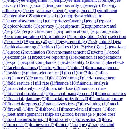
(
1
)
employee-engagement
(
1
)
employee-management
(
3
)
employee-
privacy
(
1
)
encryption
(
1
)
endpoint-security
(
1
)
energy
(
3
)
energy-
efficiency
(
1
)
energy-management
(
1
)
engagement
(
1
)
enrollment
(
2
)
enterprise
(
39
)
enterprise-ai
(
2
)
enterprise-architecture
(
1
)
enterprise-content
(
1
)
enterprise-software
(
1
)
eoq
(
1
)
epicor
(
2
)
epicor-kinetic
(
1
)
eprivacy
(
1
)
equipment
(
2
)
equipment-rental
(
2
)
erp
(
225
)
erp-architecture
(
1
)
erp-automation
(
1
)
erp-comparison
(
9
)
erp-configuration
(
1
)
erp-failure
(
1
)
erp-integration
(
8
)
erp-selection
(
2
)
erpnext
(
18
)
errors
(
40
)
esg
(
5
)
esg-reporting
(
2
)
esignature
(
1
)
eta
(
2
)
ethical-sourcing
(
1
)
ethics
(
1
)
etims
(
1
)
etl
(
5
)
etsy
(
3
)
eu
(
2
)
eu-ai-act
(
1
)
europe
(
2
)
evaluation
(
3
)
event-management
(
2
)
events
(
1
)
excel
(
3
)
exchanges
(
1
)
executive-reporting
(
1
)
expansion
(
1
)
expectations
(
1
)
expo
(
1
)
export-compliance
(
1
)
extensibility
(
2
)
fabric
(
1
)
facebook
(
1
)
facebook-shops
(
1
)
factory-floor
(
1
)
faire
(
1
)
farm-management
(
1
)
fashion
(
6
)
fattura-elettronica
(
1
)
fba
(
1
)
fbr
(
2
)
fda
(
1
)
fda-
compliance
(
3
)
features
(
1
)
fec
(
1
)
fedramp
(
1
)
field-management
(
1
)
field-service
(
1
)
fill-rate
(
1
)
finance
(
10
)
financial-analysis
(
2
)
financial-analytics
(
2
)
financial-close
(
2
)
financial-crime
(
1
)
financial-dashboard
(
1
)
financial-management
(
1
)
financial-metrics
(
1
)
financial-planning
(
1
)
financial-projections
(
1
)
financial-reporting
(
4
)
financial-reports
(
2
)
financial-services
(
3
)
fine-tuning
(
1
)
fintech
(
3
)
firewall
(
1
)
firs
(
2
)
fishbowl
(
1
)
fitment-data
(
1
)
fitness
(
1
)
fleet
(
1
)
fleet-management
(
1
)
flipkart
(
2
)
food-beverage
(
4
)
food-cost
(
1
)
food-manufacturing
(
1
)
food-safety
(
1
)
forecasting
(
9
)
forex
(
1
)
formulas
(
1
)
framework
(
2
)
france
(
1
)
frappe
(
4
)
frappe-cloud