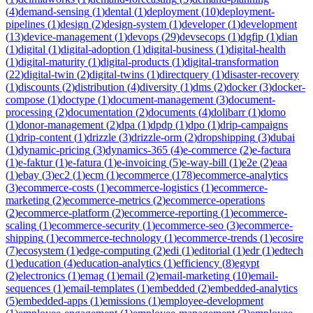
(
4
)
demand-sensing
(
1
)
dental
(
1
)
deployment
(
10
)
deployment-
pipelines
(
1
)
design
(
2
)
design-system
(
1
)
developer
(
1
)
development
(
13
)
device-management
(
1
)
devops
(
29
)
devsecops
(
1
)
dgfip
(
1
)
dian
(
1
)
digital
(
1
)
digital-adoption
(
1
)
digital-business
(
1
)
digital-health
(
1
)
digital-maturity
(
1
)
digital-products
(
1
)
digital-transformation
(
22
)
digital-twin
(
2
)
digital-twins
(
1
)
directquery
(
1
)
disaster-recovery
(
1
)
discounts
(
2
)
distribution
(
4
)
diversity
(
1
)
dms
(
2
)
docker
(
3
)
docker-
compose
(
1
)
doctype
(
1
)
document-management
(
3
)
document-
processing
(
2
)
documentation
(
2
)
documents
(
4
)
dolibarr
(
1
)
domo
(
1
)
donor-management
(
2
)
dpa
(
1
)
dpdp
(
1
)
dpo
(
1
)
drip-campaigns
(
1
)
drip-content
(
1
)
drizzle
(
3
)
drizzle-orm
(
2
)
dropshipping
(
3
)
dubai
(
1
)
dynamic-pricing
(
3
)
dynamics-365
(
4
)
e-commerce
(
2
)
e-factura
(
1
)
e-faktur
(
1
)
e-fatura
(
1
)
e-invoicing
(
5
)
e-way-bill
(
1
)
e2e
(
2
)
eaa
(
1
)
ebay
(
3
)
ec2
(
1
)
ecm
(
1
)
ecommerce
(
178
)
ecommerce-analytics
(
3
)
ecommerce-costs
(
1
)
ecommerce-logistics
(
1
)
ecommerce-
marketing
(
2
)
ecommerce-metrics
(
2
)
ecommerce-operations
(
2
)
ecommerce-platform
(
2
)
ecommerce-reporting
(
1
)
ecommerce-
scaling
(
1
)
ecommerce-security
(
1
)
ecommerce-seo
(
3
)
ecommerce-
shipping
(
1
)
ecommerce-technology
(
1
)
ecommerce-trends
(
1
)
ecosire
(
7
)
ecosystem
(
1
)
edge-computing
(
2
)
edi
(
1
)
editorial
(
1
)
edr
(
1
)
edtech
(
1
)
education
(
4
)
education-analytics
(
1
)
efficiency
(
8
)
egypt
(
2
)
electronics
(
1
)
emag
(
1
)
email
(
2
)
email-marketing
(
10
)
email-
sequences
(
1
)
email-templates
(
1
)
embedded
(
2
)
embedded-analytics
(
5
)
embedded-apps
(
1
)
emissions
(
1
)
employee-development