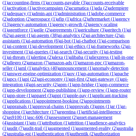
(
1
)
accounting-firms
(
1
)
accounts-payable
(
3
)
accounts-receivable
(
1
)
activation
(
1
)
activecampaign
(
2
)
acumatica
(
1
)
ada
(
2
)
adempiere
(
1
)
adequacy
(
1
)
admin-api
(
1
)
administration
(
1
)
adobe-commerce
(
2
)
adoption
(
2
)
aerospace
(
1
)
afip
(
1
)
africa
(
2
)
aftermarket
(
1
)
agency
(
13
)
agency-automation
(
1
)
agency-growth
(
2
)
agency-scaling
(
1
)
agentforce
(
1
)
agile
(
2
)
agreements
(
1
)
agriculture
(
3
)
agritech
(
1
)
ai
(
62
)
ai-agent
(
1
)
ai-agents
(
38
)
ai-analytics
(
2
)
ai-architecture
(
2
)
ai-
assistants
(
1
)
ai-automation
(
6
)
ai-bot
(
1
)
ai-chatbot
(
1
)
ai-comparison
(
1
)
ai-content
(
1
)
ai-development
(
1
)
ai-ethics
(
1
)
ai-frameworks
(
2
)
ai-
investment
(
1
)
ai-queries
(
1
)
ai-search
(
3
)
ai-security
(
1
)
ai-testing
(
1
)
ai-threats
(
1
)
alerting
(
2
)
alexa
(
1
)
alibaba
(
1
)
aliexpress
(
1
)
all-in-one
(
2
)
allegro
(
2
)
amazon
(
7
)
amazon-ads
(
1
)
amazon-ppc
(
1
)
amazon-
seller
(
1
)
aml
(
1
)
analytics
(
40
)
announcement
(
1
)
anomaly-detection
(
1
)
answer-engine-optimization
(
1
)
aov
(
1
)
ap-automation
(
1
)
apache
(
1
)
apcs
(
1
)
api
(
22
)
api-economy
(
1
)
api-first
(
2
)
api-gateway
(
1
)
api-
integration
(
4
)
api-security
(
2
)
apm
(
1
)
app-bridge
(
1
)
app-commerce
(
1
)
app-development
(
2
)
app-publishing
(
1
)
app-review
(
1
)
app-router
(
1
)
app-store
(
1
)
apparel
(
3
)
appi
(
1
)
apple-pay
(
1
)
applicant-tracking
(
1
)
applications
(
1
)
appointment-booking
(
2
)
appointments
(
1
)
appraisals
(
1
)
approval-chains
(
1
)
approvals
(
3
)
apps
(
1
)
ar
(
1
)
ar-
shopping
(
1
)
architecture
(
17
)
argentina
(
1
)
artificial-intelligence
(
2
)
as9100
(
1
)
asc-606
(
3
)
assessment
(
2
)
asset-management
(
4
)
assistant
(
1
)
ato
(
1
)
attribution
(
1
)
attrition
(
1
)
audience-analytics
(
1
)
audit
(
7
)
audit-trail
(
1
)
augmented
(
1
)
augmented-reality
(
2
)
australia
(
2
)
australia-gst
(
1
)
authentication
(
6
)
authentik
(
2
)
authorization