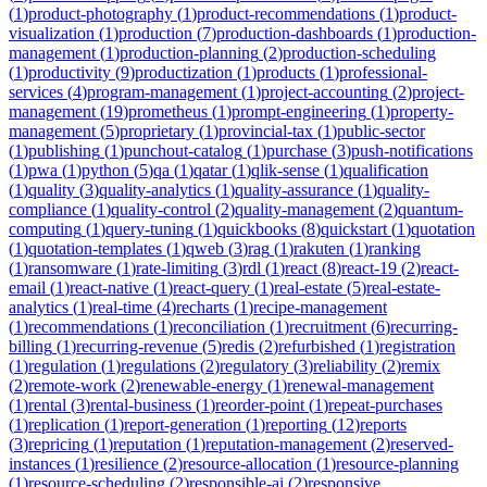
(
1
)
product-photography
(
1
)
product-recommendations
(
1
)
product-
visualization
(
1
)
production
(
7
)
production-dashboards
(
1
)
production-
management
(
1
)
production-planning
(
2
)
production-scheduling
(
1
)
productivity
(
9
)
productization
(
1
)
products
(
1
)
professional-
services
(
4
)
program-management
(
1
)
project-accounting
(
2
)
project-
management
(
19
)
prometheus
(
1
)
prompt-engineering
(
1
)
property-
management
(
5
)
proprietary
(
1
)
provincial-tax
(
1
)
public-sector
(
1
)
publishing
(
1
)
punchout-catalog
(
1
)
purchase
(
3
)
push-notifications
(
1
)
pwa
(
1
)
python
(
5
)
qa
(
1
)
qatar
(
1
)
qlik-sense
(
1
)
qualification
(
1
)
quality
(
3
)
quality-analytics
(
1
)
quality-assurance
(
1
)
quality-
compliance
(
1
)
quality-control
(
2
)
quality-management
(
2
)
quantum-
computing
(
1
)
query-tuning
(
1
)
quickbooks
(
8
)
quickstart
(
1
)
quotation
(
1
)
quotation-templates
(
1
)
qweb
(
3
)
rag
(
1
)
rakuten
(
1
)
ranking
(
1
)
ransomware
(
1
)
rate-limiting
(
3
)
rdl
(
1
)
react
(
8
)
react-19
(
2
)
react-
email
(
1
)
react-native
(
1
)
react-query
(
1
)
real-estate
(
5
)
real-estate-
analytics
(
1
)
real-time
(
4
)
recharts
(
1
)
recipe-management
(
1
)
recommendations
(
1
)
reconciliation
(
1
)
recruitment
(
6
)
recurring-
billing
(
1
)
recurring-revenue
(
5
)
redis
(
2
)
refurbished
(
1
)
registration
(
1
)
regulation
(
1
)
regulations
(
2
)
regulatory
(
3
)
reliability
(
2
)
remix
(
2
)
remote-work
(
2
)
renewable-energy
(
1
)
renewal-management
(
1
)
rental
(
3
)
rental-business
(
1
)
reorder-point
(
1
)
repeat-purchases
(
1
)
replication
(
1
)
report-generation
(
1
)
reporting
(
12
)
reports
(
3
)
repricing
(
1
)
reputation
(
1
)
reputation-management
(
2
)
reserved-
instances
(
1
)
resilience
(
2
)
resource-allocation
(
1
)
resource-planning
(
1
)
resource-scheduling
(
2
)
responsible-ai
(
2
)
responsive