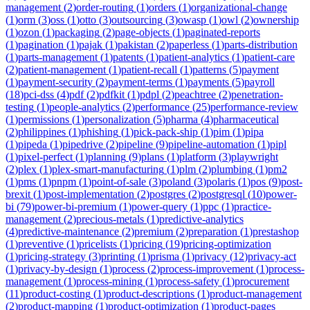
management
(
2
)
order-routing
(
1
)
orders
(
1
)
organizational-change
(
1
)
orm
(
3
)
oss
(
1
)
otto
(
3
)
outsourcing
(
3
)
owasp
(
1
)
owl
(
2
)
ownership
(
1
)
ozon
(
1
)
packaging
(
2
)
page-objects
(
1
)
paginated-reports
(
1
)
pagination
(
1
)
pajak
(
1
)
pakistan
(
2
)
paperless
(
1
)
parts-distribution
(
1
)
parts-management
(
1
)
patents
(
1
)
patient-analytics
(
1
)
patient-care
(
2
)
patient-management
(
1
)
patient-recall
(
1
)
patterns
(
5
)
payment
(
1
)
payment-security
(
2
)
payment-terms
(
1
)
payments
(
5
)
payroll
(
18
)
pci-dss
(
4
)
pdf
(
2
)
pdfkit
(
1
)
pdpl
(
2
)
peachtree
(
2
)
penetration-
testing
(
1
)
people-analytics
(
2
)
performance
(
25
)
performance-review
(
1
)
permissions
(
1
)
personalization
(
5
)
pharma
(
4
)
pharmaceutical
(
2
)
philippines
(
1
)
phishing
(
1
)
pick-pack-ship
(
1
)
pim
(
1
)
pipa
(
1
)
pipeda
(
1
)
pipedrive
(
2
)
pipeline
(
9
)
pipeline-automation
(
1
)
pipl
(
1
)
pixel-perfect
(
1
)
planning
(
9
)
plans
(
1
)
platform
(
3
)
playwright
(
2
)
plex
(
1
)
plex-smart-manufacturing
(
1
)
plm
(
2
)
plumbing
(
1
)
pm2
(
1
)
pms
(
1
)
pnpm
(
1
)
point-of-sale
(
3
)
poland
(
3
)
polaris
(
1
)
pos
(
9
)
post-
brexit
(
1
)
post-implementation
(
2
)
postgres
(
2
)
postgresql
(
10
)
power-
bi
(
79
)
power-bi-premium
(
1
)
power-query
(
1
)
ppc
(
1
)
practice-
management
(
2
)
precious-metals
(
1
)
predictive-analytics
(
4
)
predictive-maintenance
(
2
)
premium
(
2
)
preparation
(
1
)
prestashop
(
1
)
preventive
(
1
)
pricelists
(
1
)
pricing
(
19
)
pricing-optimization
(
1
)
pricing-strategy
(
3
)
printing
(
1
)
prisma
(
1
)
privacy
(
12
)
privacy-act
(
1
)
privacy-by-design
(
1
)
process
(
2
)
process-improvement
(
1
)
process-
management
(
1
)
process-mining
(
1
)
process-safety
(
1
)
procurement
(
11
)
product-costing
(
1
)
product-descriptions
(
1
)
product-management
(
2
)
product-mapping
(
1
)
product-optimization
(
1
)
product-pages