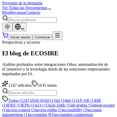
Previsión de la demanda
Ver Todas las Herramientas
→
Blog
Recursos
Contacto
es
Iniciar sesión
Comenzar
Perspectivas y recursos
El blog de ECOSIRE
Análisis profundos sobre integraciones Odoo, automatización de
eCommerce y la tecnología detrás de las soluciones empresariales
impulsadas por IA.
1247
artículos
1635
temas
Todos (1247)
2026
(
6
)
3d
(
1
)
3pl
(
3
)
4pl
(
1
)
AP-AR
(
1
)
HR
(
1
)
IFRS
(
1
)
KPIs
(
1
)
a11y
(
1
)
a2p-10dlc
(
1
)
ab-testing
(
5
)
about-ecosire
(
1
)
access-control
(
2
)
access-rights
(
1
)
accessibility
(
3
)
account-
management
(
1
)
accounting
(
83
)
accounting-comparison