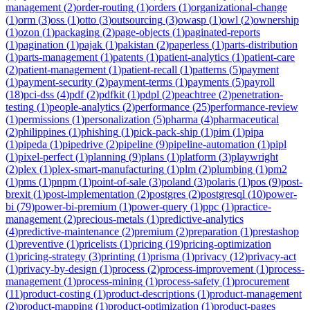
management
(
2
)
order-routing
(
1
)
orders
(
1
)
organizational-change
(
1
)
orm
(
3
)
oss
(
1
)
otto
(
3
)
outsourcing
(
3
)
owasp
(
1
)
owl
(
2
)
ownership
(
1
)
ozon
(
1
)
packaging
(
2
)
page-objects
(
1
)
paginated-reports
(
1
)
pagination
(
1
)
pajak
(
1
)
pakistan
(
2
)
paperless
(
1
)
parts-distribution
(
1
)
parts-management
(
1
)
patents
(
1
)
patient-analytics
(
1
)
patient-care
(
2
)
patient-management
(
1
)
patient-recall
(
1
)
patterns
(
5
)
payment
(
1
)
payment-security
(
2
)
payment-terms
(
1
)
payments
(
5
)
payroll
(
18
)
pci-dss
(
4
)
pdf
(
2
)
pdfkit
(
1
)
pdpl
(
2
)
peachtree
(
2
)
penetration-
testing
(
1
)
people-analytics
(
2
)
performance
(
25
)
performance-review
(
1
)
permissions
(
1
)
personalization
(
5
)
pharma
(
4
)
pharmaceutical
(
2
)
philippines
(
1
)
phishing
(
1
)
pick-pack-ship
(
1
)
pim
(
1
)
pipa
(
1
)
pipeda
(
1
)
pipedrive
(
2
)
pipeline
(
9
)
pipeline-automation
(
1
)
pipl
(
1
)
pixel-perfect
(
1
)
planning
(
9
)
plans
(
1
)
platform
(
3
)
playwright
(
2
)
plex
(
1
)
plex-smart-manufacturing
(
1
)
plm
(
2
)
plumbing
(
1
)
pm2
(
1
)
pms
(
1
)
pnpm
(
1
)
point-of-sale
(
3
)
poland
(
3
)
polaris
(
1
)
pos
(
9
)
post-
brexit
(
1
)
post-implementation
(
2
)
postgres
(
2
)
postgresql
(
10
)
power-
bi
(
79
)
power-bi-premium
(
1
)
power-query
(
1
)
ppc
(
1
)
practice-
management
(
2
)
precious-metals
(
1
)
predictive-analytics
(
4
)
predictive-maintenance
(
2
)
premium
(
2
)
preparation
(
1
)
prestashop
(
1
)
preventive
(
1
)
pricelists
(
1
)
pricing
(
19
)
pricing-optimization
(
1
)
pricing-strategy
(
3
)
printing
(
1
)
prisma
(
1
)
privacy
(
12
)
privacy-act
(
1
)
privacy-by-design
(
1
)
process
(
2
)
process-improvement
(
1
)
process-
management
(
1
)
process-mining
(
1
)
process-safety
(
1
)
procurement
(
11
)
product-costing
(
1
)
product-descriptions
(
1
)
product-management
(
2
)
product-mapping
(
1
)
product-optimization
(
1
)
product-pages