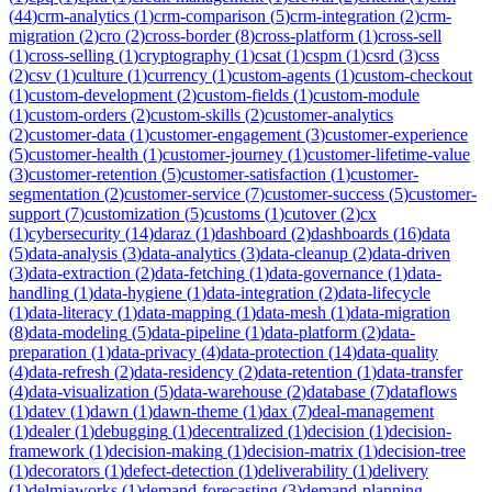
(
44
)
crm-analytics
(
1
)
crm-comparison
(
5
)
crm-integration
(
2
)
crm-
migration
(
2
)
cro
(
2
)
cross-border
(
8
)
cross-platform
(
1
)
cross-sell
(
1
)
cross-selling
(
1
)
cryptography
(
1
)
csat
(
1
)
cspm
(
1
)
csrd
(
3
)
css
(
2
)
csv
(
1
)
culture
(
1
)
currency
(
1
)
custom-agents
(
1
)
custom-checkout
(
1
)
custom-development
(
2
)
custom-fields
(
1
)
custom-module
(
1
)
custom-orders
(
2
)
custom-skills
(
2
)
customer-analytics
(
2
)
customer-data
(
1
)
customer-engagement
(
3
)
customer-experience
(
5
)
customer-health
(
1
)
customer-journey
(
1
)
customer-lifetime-value
(
3
)
customer-retention
(
5
)
customer-satisfaction
(
1
)
customer-
segmentation
(
2
)
customer-service
(
7
)
customer-success
(
5
)
customer-
support
(
7
)
customization
(
5
)
customs
(
1
)
cutover
(
2
)
cx
(
1
)
cybersecurity
(
14
)
daraz
(
1
)
dashboard
(
2
)
dashboards
(
16
)
data
(
5
)
data-analysis
(
3
)
data-analytics
(
3
)
data-cleanup
(
2
)
data-driven
(
3
)
data-extraction
(
2
)
data-fetching
(
1
)
data-governance
(
1
)
data-
handling
(
1
)
data-hygiene
(
1
)
data-integration
(
2
)
data-lifecycle
(
1
)
data-literacy
(
1
)
data-mapping
(
1
)
data-mesh
(
1
)
data-migration
(
8
)
data-modeling
(
5
)
data-pipeline
(
1
)
data-platform
(
2
)
data-
preparation
(
1
)
data-privacy
(
4
)
data-protection
(
14
)
data-quality
(
4
)
data-refresh
(
2
)
data-residency
(
2
)
data-retention
(
1
)
data-transfer
(
4
)
data-visualization
(
5
)
data-warehouse
(
2
)
database
(
7
)
dataflows
(
1
)
datev
(
1
)
dawn
(
1
)
dawn-theme
(
1
)
dax
(
7
)
deal-management
(
1
)
dealer
(
1
)
debugging
(
1
)
decentralized
(
1
)
decision
(
1
)
decision-
framework
(
1
)
decision-making
(
1
)
decision-matrix
(
1
)
decision-tree
(
1
)
decorators
(
1
)
defect-detection
(
1
)
deliverability
(
1
)
delivery
(
1
)
delmiaworks
(
1
)
demand-forecasting
(
3
)
demand-planning