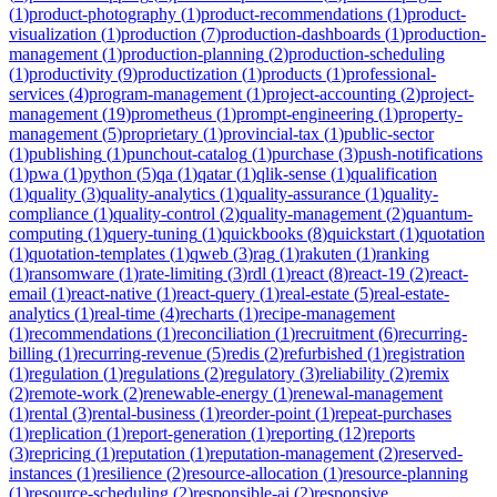
(
1
)
product-photography
(
1
)
product-recommendations
(
1
)
product-
visualization
(
1
)
production
(
7
)
production-dashboards
(
1
)
production-
management
(
1
)
production-planning
(
2
)
production-scheduling
(
1
)
productivity
(
9
)
productization
(
1
)
products
(
1
)
professional-
services
(
4
)
program-management
(
1
)
project-accounting
(
2
)
project-
management
(
19
)
prometheus
(
1
)
prompt-engineering
(
1
)
property-
management
(
5
)
proprietary
(
1
)
provincial-tax
(
1
)
public-sector
(
1
)
publishing
(
1
)
punchout-catalog
(
1
)
purchase
(
3
)
push-notifications
(
1
)
pwa
(
1
)
python
(
5
)
qa
(
1
)
qatar
(
1
)
qlik-sense
(
1
)
qualification
(
1
)
quality
(
3
)
quality-analytics
(
1
)
quality-assurance
(
1
)
quality-
compliance
(
1
)
quality-control
(
2
)
quality-management
(
2
)
quantum-
computing
(
1
)
query-tuning
(
1
)
quickbooks
(
8
)
quickstart
(
1
)
quotation
(
1
)
quotation-templates
(
1
)
qweb
(
3
)
rag
(
1
)
rakuten
(
1
)
ranking
(
1
)
ransomware
(
1
)
rate-limiting
(
3
)
rdl
(
1
)
react
(
8
)
react-19
(
2
)
react-
email
(
1
)
react-native
(
1
)
react-query
(
1
)
real-estate
(
5
)
real-estate-
analytics
(
1
)
real-time
(
4
)
recharts
(
1
)
recipe-management
(
1
)
recommendations
(
1
)
reconciliation
(
1
)
recruitment
(
6
)
recurring-
billing
(
1
)
recurring-revenue
(
5
)
redis
(
2
)
refurbished
(
1
)
registration
(
1
)
regulation
(
1
)
regulations
(
2
)
regulatory
(
3
)
reliability
(
2
)
remix
(
2
)
remote-work
(
2
)
renewable-energy
(
1
)
renewal-management
(
1
)
rental
(
3
)
rental-business
(
1
)
reorder-point
(
1
)
repeat-purchases
(
1
)
replication
(
1
)
report-generation
(
1
)
reporting
(
12
)
reports
(
3
)
repricing
(
1
)
reputation
(
1
)
reputation-management
(
2
)
reserved-
instances
(
1
)
resilience
(
2
)
resource-allocation
(
1
)
resource-planning
(
1
)
resource-scheduling
(
2
)
responsible-ai
(
2
)
responsive