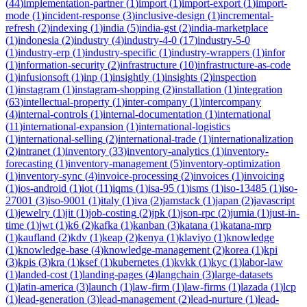
(
44
)
implementation-partner
(
1
)
import
(
1
)
import-export
(
1
)
import-
mode
(
1
)
incident-response
(
3
)
inclusive-design
(
1
)
incremental-
refresh
(
2
)
indexing
(
1
)
india
(
5
)
india-gst
(
2
)
india-marketplace
(
1
)
indonesia
(
2
)
industry
(
4
)
industry-4-0
(
17
)
industry-5-0
(
1
)
industry-erp
(
1
)
industry-specific
(
1
)
industry-wrappers
(
1
)
infor
(
1
)
information-security
(
2
)
infrastructure
(
10
)
infrastructure-as-code
(
1
)
infusionsoft
(
1
)
inp
(
1
)
insightly
(
1
)
insights
(
2
)
inspection
(
1
)
instagram
(
1
)
instagram-shopping
(
2
)
installation
(
1
)
integration
(
63
)
intellectual-property
(
1
)
inter-company
(
1
)
intercompany
(
4
)
internal-controls
(
1
)
internal-documentation
(
1
)
international
(
11
)
international-expansion
(
1
)
international-logistics
(
1
)
international-selling
(
2
)
international-trade
(
1
)
internationalization
(
2
)
intranet
(
1
)
inventory
(
33
)
inventory-analytics
(
1
)
inventory-
forecasting
(
1
)
inventory-management
(
5
)
inventory-optimization
(
1
)
inventory-sync
(
4
)
invoice-processing
(
2
)
invoices
(
1
)
invoicing
(
1
)
ios-android
(
1
)
iot
(
11
)
iqms
(
1
)
isa-95
(
1
)
isms
(
1
)
iso-13485
(
1
)
iso-
27001
(
3
)
iso-9001
(
1
)
italy
(
1
)
iva
(
2
)
jamstack
(
1
)
japan
(
2
)
javascript
(
1
)
jewelry
(
1
)
jit
(
1
)
job-costing
(
2
)
jpk
(
1
)
json-rpc
(
2
)
jumia
(
1
)
just-in-
time
(
1
)
jwt
(
1
)
k6
(
2
)
kafka
(
1
)
kanban
(
3
)
katana
(
1
)
katana-mrp
(
1
)
kaufland
(
2
)
kdv
(
1
)
keap
(
2
)
kenya
(
1
)
klaviyo
(
1
)
knowledge
(
1
)
knowledge-base
(
4
)
knowledge-management
(
2
)
korea
(
1
)
kpi
(
3
)
kpis
(
3
)
kra
(
1
)
ksef
(
1
)
kubernetes
(
1
)
kvkk
(
1
)
kyc
(
1
)
labor-law
(
1
)
landed-cost
(
1
)
landing-pages
(
4
)
langchain
(
3
)
large-datasets
(
1
)
latin-america
(
3
)
launch
(
1
)
law-firm
(
1
)
law-firms
(
1
)
lazada
(
1
)
lcp
(
1
)
lead-generation
(
3
)
lead-management
(
2
)
lead-nurture
(
1
)
lead-