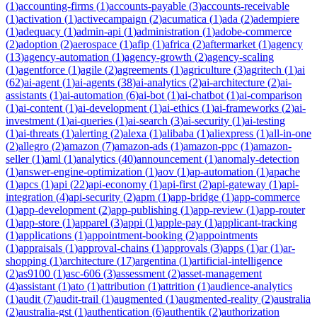
(
1
)
accounting-firms
(
1
)
accounts-payable
(
3
)
accounts-receivable
(
1
)
activation
(
1
)
activecampaign
(
2
)
acumatica
(
1
)
ada
(
2
)
adempiere
(
1
)
adequacy
(
1
)
admin-api
(
1
)
administration
(
1
)
adobe-commerce
(
2
)
adoption
(
2
)
aerospace
(
1
)
afip
(
1
)
africa
(
2
)
aftermarket
(
1
)
agency
(
13
)
agency-automation
(
1
)
agency-growth
(
2
)
agency-scaling
(
1
)
agentforce
(
1
)
agile
(
2
)
agreements
(
1
)
agriculture
(
3
)
agritech
(
1
)
ai
(
62
)
ai-agent
(
1
)
ai-agents
(
38
)
ai-analytics
(
2
)
ai-architecture
(
2
)
ai-
assistants
(
1
)
ai-automation
(
6
)
ai-bot
(
1
)
ai-chatbot
(
1
)
ai-comparison
(
1
)
ai-content
(
1
)
ai-development
(
1
)
ai-ethics
(
1
)
ai-frameworks
(
2
)
ai-
investment
(
1
)
ai-queries
(
1
)
ai-search
(
3
)
ai-security
(
1
)
ai-testing
(
1
)
ai-threats
(
1
)
alerting
(
2
)
alexa
(
1
)
alibaba
(
1
)
aliexpress
(
1
)
all-in-one
(
2
)
allegro
(
2
)
amazon
(
7
)
amazon-ads
(
1
)
amazon-ppc
(
1
)
amazon-
seller
(
1
)
aml
(
1
)
analytics
(
40
)
announcement
(
1
)
anomaly-detection
(
1
)
answer-engine-optimization
(
1
)
aov
(
1
)
ap-automation
(
1
)
apache
(
1
)
apcs
(
1
)
api
(
22
)
api-economy
(
1
)
api-first
(
2
)
api-gateway
(
1
)
api-
integration
(
4
)
api-security
(
2
)
apm
(
1
)
app-bridge
(
1
)
app-commerce
(
1
)
app-development
(
2
)
app-publishing
(
1
)
app-review
(
1
)
app-router
(
1
)
app-store
(
1
)
apparel
(
3
)
appi
(
1
)
apple-pay
(
1
)
applicant-tracking
(
1
)
applications
(
1
)
appointment-booking
(
2
)
appointments
(
1
)
appraisals
(
1
)
approval-chains
(
1
)
approvals
(
3
)
apps
(
1
)
ar
(
1
)
ar-
shopping
(
1
)
architecture
(
17
)
argentina
(
1
)
artificial-intelligence
(
2
)
as9100
(
1
)
asc-606
(
3
)
assessment
(
2
)
asset-management
(
4
)
assistant
(
1
)
ato
(
1
)
attribution
(
1
)
attrition
(
1
)
audience-analytics
(
1
)
audit
(
7
)
audit-trail
(
1
)
augmented
(
1
)
augmented-reality
(
2
)
australia
(
2
)
australia-gst
(
1
)
authentication
(
6
)
authentik
(
2
)
authorization