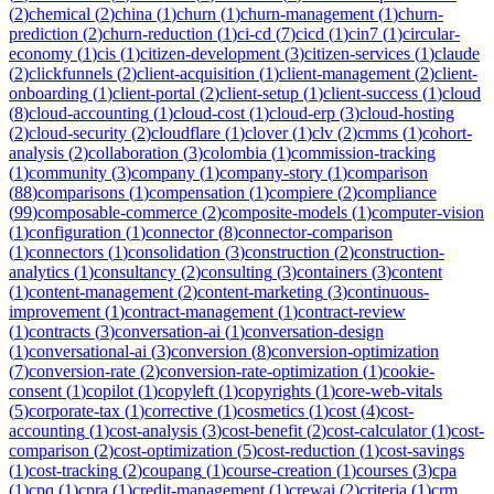
(
2
)
chemical
(
2
)
china
(
1
)
churn
(
1
)
churn-management
(
1
)
churn-
prediction
(
2
)
churn-reduction
(
1
)
ci-cd
(
7
)
cicd
(
1
)
cin7
(
1
)
circular-
economy
(
1
)
cis
(
1
)
citizen-development
(
3
)
citizen-services
(
1
)
claude
(
2
)
clickfunnels
(
2
)
client-acquisition
(
1
)
client-management
(
2
)
client-
onboarding
(
1
)
client-portal
(
2
)
client-setup
(
1
)
client-success
(
1
)
cloud
(
8
)
cloud-accounting
(
1
)
cloud-cost
(
1
)
cloud-erp
(
3
)
cloud-hosting
(
2
)
cloud-security
(
2
)
cloudflare
(
1
)
clover
(
1
)
clv
(
2
)
cmms
(
1
)
cohort-
analysis
(
2
)
collaboration
(
3
)
colombia
(
1
)
commission-tracking
(
1
)
community
(
3
)
company
(
1
)
company-story
(
1
)
comparison
(
88
)
comparisons
(
1
)
compensation
(
1
)
compiere
(
2
)
compliance
(
99
)
composable-commerce
(
2
)
composite-models
(
1
)
computer-vision
(
1
)
configuration
(
1
)
connector
(
8
)
connector-comparison
(
1
)
connectors
(
1
)
consolidation
(
3
)
construction
(
2
)
construction-
analytics
(
1
)
consultancy
(
2
)
consulting
(
3
)
containers
(
3
)
content
(
1
)
content-management
(
2
)
content-marketing
(
3
)
continuous-
improvement
(
1
)
contract-management
(
1
)
contract-review
(
1
)
contracts
(
3
)
conversation-ai
(
1
)
conversation-design
(
1
)
conversational-ai
(
3
)
conversion
(
8
)
conversion-optimization
(
7
)
conversion-rate
(
2
)
conversion-rate-optimization
(
1
)
cookie-
consent
(
1
)
copilot
(
1
)
copyleft
(
1
)
copyrights
(
1
)
core-web-vitals
(
5
)
corporate-tax
(
1
)
corrective
(
1
)
cosmetics
(
1
)
cost
(
4
)
cost-
accounting
(
1
)
cost-analysis
(
3
)
cost-benefit
(
2
)
cost-calculator
(
1
)
cost-
comparison
(
2
)
cost-optimization
(
5
)
cost-reduction
(
1
)
cost-savings
(
1
)
cost-tracking
(
2
)
coupang
(
1
)
course-creation
(
1
)
courses
(
3
)
cpa
(
1
)
cpq
(
1
)
cpra
(
1
)
credit-management
(
1
)
crewai
(
2
)
criteria
(
1
)
crm