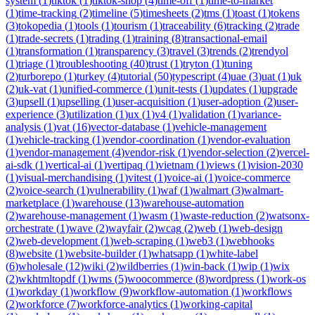
system
(
1
)
tiktok
(
1
)
tiktok-shop
(
4
)
time-off
(
1
)
time-to-market
(
1
)
time-tracking
(
2
)
timeline
(
5
)
timesheets
(
2
)
tms
(
1
)
toast
(
1
)
tokens
(
3
)
tokopedia
(
1
)
tools
(
1
)
tourism
(
1
)
traceability
(
6
)
tracking
(
2
)
trade
(
1
)
trade-secrets
(
1
)
trading
(
1
)
training
(
8
)
transactional-email
(
1
)
transformation
(
1
)
transparency
(
3
)
travel
(
3
)
trends
(
2
)
trendyol
(
1
)
triage
(
1
)
troubleshooting
(
40
)
trust
(
1
)
tryton
(
1
)
tuning
(
2
)
turborepo
(
1
)
turkey
(
4
)
tutorial
(
50
)
typescript
(
4
)
uae
(
3
)
uat
(
1
)
uk
(
2
)
uk-vat
(
1
)
unified-commerce
(
1
)
unit-tests
(
1
)
updates
(
1
)
upgrade
(
3
)
upsell
(
1
)
upselling
(
1
)
user-acquisition
(
1
)
user-adoption
(
2
)
user-
experience
(
3
)
utilization
(
1
)
ux
(
1
)
v4
(
1
)
validation
(
1
)
variance-
analysis
(
1
)
vat
(
16
)
vector-database
(
1
)
vehicle-management
(
1
)
vehicle-tracking
(
1
)
vendor-coordination
(
1
)
vendor-evaluation
(
1
)
vendor-management
(
4
)
vendor-risk
(
1
)
vendor-selection
(
2
)
vercel-
ai-sdk
(
1
)
vertical-ai
(
1
)
vertipaq
(
1
)
vietnam
(
1
)
views
(
1
)
vision-2030
(
1
)
visual-merchandising
(
1
)
vitest
(
1
)
voice-ai
(
1
)
voice-commerce
(
2
)
voice-search
(
1
)
vulnerability
(
1
)
waf
(
1
)
walmart
(
3
)
walmart-
marketplace
(
1
)
warehouse
(
13
)
warehouse-automation
(
2
)
warehouse-management
(
1
)
wasm
(
1
)
waste-reduction
(
2
)
watsonx-
orchestrate
(
1
)
wave
(
2
)
wayfair
(
2
)
wcag
(
2
)
web
(
1
)
web-design
(
2
)
web-development
(
1
)
web-scraping
(
1
)
web3
(
1
)
webhooks
(
8
)
website
(
1
)
website-builder
(
1
)
whatsapp
(
1
)
white-label
(
6
)
wholesale
(
12
)
wiki
(
2
)
wildberries
(
1
)
win-back
(
1
)
wip
(
1
)
wix
(
2
)
wkhtmltopdf
(
1
)
wms
(
5
)
woocommerce
(
8
)
wordpress
(
1
)
work-os
(
1
)
workday
(
1
)
workflow
(
9
)
workflow-automation
(
1
)
workflows
(
2
)
workforce
(
7
)
workforce-analytics
(
1
)
working-capital