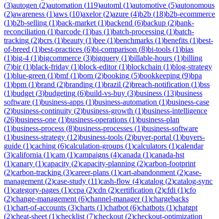
(
3
)
autogen
(
2
)
automation
(
119
)
automl
(
1
)
automotive
(
5
)
autonomous
(
2
)
awareness
(
1
)
aws
(
10
)
axelor
(
2
)
azure
(
4
)
b2b
(
18
)
b2b-ecommerce
(
1
)
b2b-selling
(
1
)
back-market
(
1
)
backend
(
6
)
backup
(
2
)
bank-
reconciliation
(
1
)
barcode
(
1
)
bas
(
1
)
batch-processing
(
1
)
batch-
tracking
(
2
)
bcrs
(
1
)
beauty
(
1
)
bee
(
1
)
benchmarks
(
1
)
benefits
(
1
)
best-
of-breed
(
1
)
best-practices
(
6
)
bi-comparison
(
8
)
bi-tools
(
1
)
bias
(
1
)
big-4
(
1
)
bigcommerce
(
3
)
bigquery
(
1
)
billable-hours
(
1
)
billing
(
7
)
bir
(
1
)
black-friday
(
1
)
block-editor
(
1
)
blockchain
(
1
)
blog-strategy
(
1
)
blue-green
(
1
)
bmf
(
1
)
bom
(
2
)
booking
(
5
)
bookkeeping
(
9
)
bpa
(
1
)
bpm
(
1
)
brand
(
2
)
branding
(
1
)
brazil
(
2
)
breach-notification
(
1
)
bss
(
1
)
budget
(
3
)
budgeting
(
6
)
build-vs-buy
(
3
)
business
(
13
)
business
software
(
1
)
business-apps
(
1
)
business-automation
(
1
)
business-case
(
2
)
business-continuity
(
2
)
business-growth
(
1
)
business-intelligence
(
26
)
business-one
(
1
)
business-operations
(
1
)
business-plan
(
1
)
business-process
(
8
)
business-processes
(
1
)
business-software
(
1
)
business-strategy
(
12
)
business-tools
(
2
)
buyer-portal
(
1
)
buyers-
guide
(
1
)
caching
(
6
)
calculation-groups
(
1
)
calculators
(
1
)
calendar
(
3
)
california
(
1
)
cam
(
1
)
campaigns
(
4
)
canada
(
1
)
canada-hst
(
1
)
canary
(
1
)
capacity
(
2
)
capacity-planning
(
2
)
carbon-footprint
(
2
)
carbon-tracking
(
3
)
career-plans
(
1
)
cart-abandonment
(
2
)
case-
management
(
2
)
case-study
(
11
)
cash-flow
(
4
)
catalog
(
2
)
catalog-sync
(
1
)
category-pages
(
1
)
ccpa
(
2
)
cdn
(
2
)
certification
(
2
)
cfdi
(
1
)
cfo
(
2
)
change-management
(
6
)
channel-manager
(
1
)
chargebacks
(
1
)
chart-of-accounts
(
3
)
charts
(
1
)
chatbot
(
6
)
chatbots
(
1
)
chatgpt
(
2
)
cheat-sheet
(
1
)
checklist
(
7
)
checkout
(
2
)
checkout-optimization