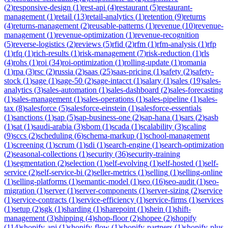
(
2
)
responsive-design
(
1
)
rest-api
(
4
)
restaurant
(
5
)
restaurant-
management
(
1
)
retail
(
13
)
retail-analytics
(
1
)
retention
(
9
)
returns
(
4
)
returns-management
(
2
)
reusable-patterns
(
1
)
revenue
(
10
)
revenue-
management
(
1
)
revenue-optimization
(
1
)
revenue-recognition
(
5
)
reverse-logistics
(
2
)
reviews
(
5
)
rfid
(
2
)
rfm
(
1
)
rfm-analysis
(
1
)
rfp
(
1
)
rfq
(
1
)
rich-results
(
1
)
risk-management
(
7
)
risk-reduction
(
1
)
rls
(
4
)
rohs
(
1
)
roi
(
34
)
roi-optimization
(
1
)
rolling-update
(
1
)
romania
(
1
)
rpa
(
3
)
rsc
(
2
)
russia
(
2
)
saas
(
25
)
saas-pricing
(
1
)
safety
(
2
)
safety-
stock
(
1
)
sage
(
1
)
sage-50
(
2
)
sage-intacct
(
1
)
salary
(
1
)
sales
(
19
)
sales-
analytics
(
3
)
sales-automation
(
1
)
sales-dashboard
(
2
)
sales-forecasting
(
1
)
sales-management
(
1
)
sales-operations
(
1
)
sales-pipeline
(
1
)
sales-
tax
(
8
)
salesforce
(
5
)
salesforce-einstein
(
1
)
salesforce-essentials
(
1
)
sanctions
(
1
)
sap
(
5
)
sap-business-one
(
2
)
sap-hana
(
1
)
sars
(
2
)
sasb
(
1
)
sat
(
1
)
saudi-arabia
(
3
)
sbom
(
1
)
scada
(
1
)
scalability
(
3
)
scaling
(
9
)
sccs
(
2
)
scheduling
(
6
)
schema-markup
(
1
)
school-management
(
1
)
screening
(
1
)
scrum
(
1
)
sdi
(
1
)
search-engine
(
1
)
search-optimization
(
2
)
seasonal-collections
(
1
)
security
(
36
)
security-training
(
1
)
segmentation
(
2
)
selection
(
1
)
self-evolving
(
1
)
self-hosted
(
1
)
self-
service
(
2
)
self-service-bi
(
2
)
seller-metrics
(
1
)
selling
(
1
)
selling-online
(
1
)
selling-platforms
(
1
)
semantic-model
(
1
)
seo
(
16
)
seo-audit
(
1
)
seo-
migration
(
1
)
server
(
1
)
server-components
(
1
)
server-sizing
(
2
)
service
(
1
)
service-contracts
(
1
)
service-efficiency
(
1
)
service-firms
(
1
)
services
(
1
)
setup
(
2
)
sgk
(
1
)
sharding
(
1
)
sharepoint
(
1
)
shein
(
1
)
shift-
management
(
3
)
shipping
(
4
)
shop-floor
(
2
)
shopee
(
2
)
shopify
(
114
)
shopify-api
(
1
)
shopify-flow
(
1
)
shopify-partners
(
1
)
shopify-plus