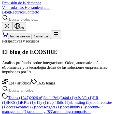
Previsión de la demanda
Ver Todas las Herramientas
→
Blog
Recursos
Contacto
es
Iniciar sesión
Comenzar
Perspectivas y recursos
El blog de ECOSIRE
Análisis profundos sobre integraciones Odoo, automatización de
eCommerce y la tecnología detrás de las soluciones empresariales
impulsadas por IA.
1247
artículos
1635
temas
Todos (1247)
2026
(
6
)
3d
(
1
)
3pl
(
3
)
4pl
(
1
)
AP-AR
(
1
)
HR
(
1
)
IFRS
(
1
)
KPIs
(
1
)
a11y
(
1
)
a2p-10dlc
(
1
)
ab-testing
(
5
)
about-ecosire
(
1
)
access-control
(
2
)
access-rights
(
1
)
accessibility
(
3
)
account-
management
(
1
)
accounting
(
83
)
accounting-comparison