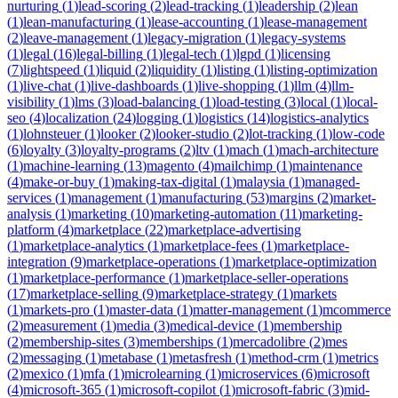
nurturing
(
1
)
lead-scoring
(
2
)
lead-tracking
(
1
)
leadership
(
2
)
lean
(
1
)
lean-manufacturing
(
1
)
lease-accounting
(
1
)
lease-management
(
2
)
leave-management
(
1
)
legacy-migration
(
1
)
legacy-systems
(
1
)
legal
(
16
)
legal-billing
(
1
)
legal-tech
(
1
)
lgpd
(
1
)
licensing
(
7
)
lightspeed
(
1
)
liquid
(
2
)
liquidity
(
1
)
listing
(
1
)
listing-optimization
(
1
)
live-chat
(
1
)
live-dashboards
(
1
)
live-shopping
(
1
)
llm
(
4
)
llm-
visibility
(
1
)
lms
(
3
)
load-balancing
(
1
)
load-testing
(
3
)
local
(
1
)
local-
seo
(
4
)
localization
(
24
)
logging
(
1
)
logistics
(
14
)
logistics-analytics
(
1
)
lohnsteuer
(
1
)
looker
(
2
)
looker-studio
(
2
)
lot-tracking
(
1
)
low-code
(
6
)
loyalty
(
3
)
loyalty-programs
(
2
)
ltv
(
1
)
mach
(
1
)
mach-architecture
(
1
)
machine-learning
(
13
)
magento
(
4
)
mailchimp
(
1
)
maintenance
(
4
)
make-or-buy
(
1
)
making-tax-digital
(
1
)
malaysia
(
1
)
managed-
services
(
1
)
management
(
1
)
manufacturing
(
53
)
margins
(
2
)
market-
analysis
(
1
)
marketing
(
10
)
marketing-automation
(
11
)
marketing-
platform
(
4
)
marketplace
(
22
)
marketplace-advertising
(
1
)
marketplace-analytics
(
1
)
marketplace-fees
(
1
)
marketplace-
integration
(
9
)
marketplace-operations
(
1
)
marketplace-optimization
(
1
)
marketplace-performance
(
1
)
marketplace-seller-operations
(
17
)
marketplace-selling
(
9
)
marketplace-strategy
(
1
)
markets
(
1
)
markets-pro
(
1
)
master-data
(
1
)
matter-management
(
1
)
mcommerce
(
2
)
measurement
(
1
)
media
(
3
)
medical-device
(
1
)
membership
(
2
)
membership-sites
(
3
)
memberships
(
1
)
mercadolibre
(
2
)
mes
(
2
)
messaging
(
1
)
metabase
(
1
)
metasfresh
(
1
)
method-crm
(
1
)
metrics
(
2
)
mexico
(
1
)
mfa
(
1
)
microlearning
(
1
)
microservices
(
6
)
microsoft
(
4
)
microsoft-365
(
1
)
microsoft-copilot
(
1
)
microsoft-fabric
(
3
)
mid-