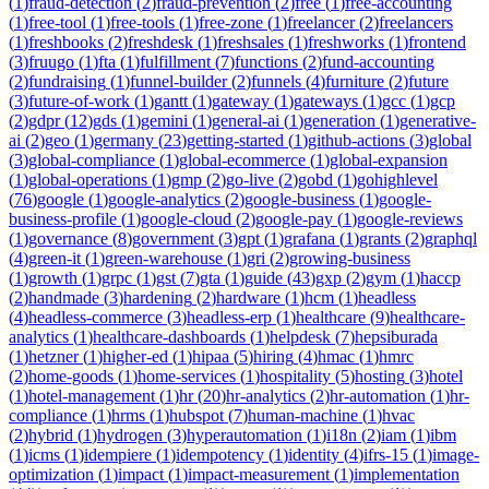
(
1
)
fraud-detection
(
2
)
fraud-prevention
(
2
)
free
(
1
)
free-accounting
(
1
)
free-tool
(
1
)
free-tools
(
1
)
free-zone
(
1
)
freelancer
(
2
)
freelancers
(
1
)
freshbooks
(
2
)
freshdesk
(
1
)
freshsales
(
1
)
freshworks
(
1
)
frontend
(
3
)
fruugo
(
1
)
fta
(
1
)
fulfillment
(
7
)
functions
(
2
)
fund-accounting
(
2
)
fundraising
(
1
)
funnel-builder
(
2
)
funnels
(
4
)
furniture
(
2
)
future
(
3
)
future-of-work
(
1
)
gantt
(
1
)
gateway
(
1
)
gateways
(
1
)
gcc
(
1
)
gcp
(
2
)
gdpr
(
12
)
gds
(
1
)
gemini
(
1
)
general-ai
(
1
)
generation
(
1
)
generative-
ai
(
2
)
geo
(
1
)
germany
(
23
)
getting-started
(
1
)
github-actions
(
3
)
global
(
3
)
global-compliance
(
1
)
global-ecommerce
(
1
)
global-expansion
(
1
)
global-operations
(
1
)
gmp
(
2
)
go-live
(
2
)
gobd
(
1
)
gohighlevel
(
76
)
google
(
1
)
google-analytics
(
2
)
google-business
(
1
)
google-
business-profile
(
1
)
google-cloud
(
2
)
google-pay
(
1
)
google-reviews
(
1
)
governance
(
8
)
government
(
3
)
gpt
(
1
)
grafana
(
1
)
grants
(
2
)
graphql
(
4
)
green-it
(
1
)
green-warehouse
(
1
)
gri
(
2
)
growing-business
(
1
)
growth
(
1
)
grpc
(
1
)
gst
(
7
)
gta
(
1
)
guide
(
43
)
gxp
(
2
)
gym
(
1
)
haccp
(
2
)
handmade
(
3
)
hardening
(
2
)
hardware
(
1
)
hcm
(
1
)
headless
(
4
)
headless-commerce
(
3
)
headless-erp
(
1
)
healthcare
(
9
)
healthcare-
analytics
(
1
)
healthcare-dashboards
(
1
)
helpdesk
(
7
)
hepsiburada
(
1
)
hetzner
(
1
)
higher-ed
(
1
)
hipaa
(
5
)
hiring
(
4
)
hmac
(
1
)
hmrc
(
2
)
home-goods
(
1
)
home-services
(
1
)
hospitality
(
5
)
hosting
(
3
)
hotel
(
1
)
hotel-management
(
1
)
hr
(
20
)
hr-analytics
(
2
)
hr-automation
(
1
)
hr-
compliance
(
1
)
hrms
(
1
)
hubspot
(
7
)
human-machine
(
1
)
hvac
(
2
)
hybrid
(
1
)
hydrogen
(
3
)
hyperautomation
(
1
)
i18n
(
2
)
iam
(
1
)
ibm
(
1
)
icms
(
1
)
idempiere
(
1
)
idempotency
(
1
)
identity
(
4
)
ifrs-15
(
1
)
image-
optimization
(
1
)
impact
(
1
)
impact-measurement
(
1
)
implementation