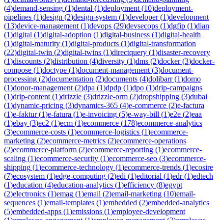
(
4
)
demand-sensing
(
1
)
dental
(
1
)
deployment
(
10
)
deployment-
pipelines
(
1
)
design
(
2
)
design-system
(
1
)
developer
(
1
)
development
(
13
)
device-management
(
1
)
devops
(
29
)
devsecops
(
1
)
dgfip
(
1
)
dian
(
1
)
digital
(
1
)
digital-adoption
(
1
)
digital-business
(
1
)
digital-health
(
1
)
digital-maturity
(
1
)
digital-products
(
1
)
digital-transformation
(
22
)
digital-twin
(
2
)
digital-twins
(
1
)
directquery
(
1
)
disaster-recovery
(
1
)
discounts
(
2
)
distribution
(
4
)
diversity
(
1
)
dms
(
2
)
docker
(
3
)
docker-
compose
(
1
)
doctype
(
1
)
document-management
(
3
)
document-
processing
(
2
)
documentation
(
2
)
documents
(
4
)
dolibarr
(
1
)
domo
(
1
)
donor-management
(
2
)
dpa
(
1
)
dpdp
(
1
)
dpo
(
1
)
drip-campaigns
(
1
)
drip-content
(
1
)
drizzle
(
3
)
drizzle-orm
(
2
)
dropshipping
(
3
)
dubai
(
1
)
dynamic-pricing
(
3
)
dynamics-365
(
4
)
e-commerce
(
2
)
e-factura
(
1
)
e-faktur
(
1
)
e-fatura
(
1
)
e-invoicing
(
5
)
e-way-bill
(
1
)
e2e
(
2
)
eaa
(
1
)
ebay
(
3
)
ec2
(
1
)
ecm
(
1
)
ecommerce
(
178
)
ecommerce-analytics
(
3
)
ecommerce-costs
(
1
)
ecommerce-logistics
(
1
)
ecommerce-
marketing
(
2
)
ecommerce-metrics
(
2
)
ecommerce-operations
(
2
)
ecommerce-platform
(
2
)
ecommerce-reporting
(
1
)
ecommerce-
scaling
(
1
)
ecommerce-security
(
1
)
ecommerce-seo
(
3
)
ecommerce-
shipping
(
1
)
ecommerce-technology
(
1
)
ecommerce-trends
(
1
)
ecosire
(
7
)
ecosystem
(
1
)
edge-computing
(
2
)
edi
(
1
)
editorial
(
1
)
edr
(
1
)
edtech
(
1
)
education
(
4
)
education-analytics
(
1
)
efficiency
(
8
)
egypt
(
2
)
electronics
(
1
)
emag
(
1
)
email
(
2
)
email-marketing
(
10
)
email-
sequences
(
1
)
email-templates
(
1
)
embedded
(
2
)
embedded-analytics
(
5
)
embedded-apps
(
1
)
emissions
(
1
)
employee-development