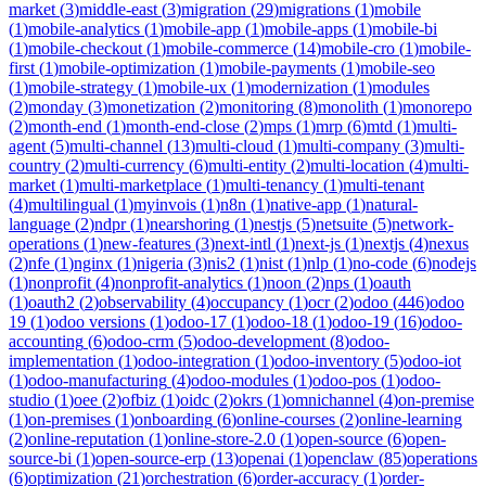
market
(
3
)
middle-east
(
3
)
migration
(
29
)
migrations
(
1
)
mobile
(
1
)
mobile-analytics
(
1
)
mobile-app
(
1
)
mobile-apps
(
1
)
mobile-bi
(
1
)
mobile-checkout
(
1
)
mobile-commerce
(
14
)
mobile-cro
(
1
)
mobile-
first
(
1
)
mobile-optimization
(
1
)
mobile-payments
(
1
)
mobile-seo
(
1
)
mobile-strategy
(
1
)
mobile-ux
(
1
)
modernization
(
1
)
modules
(
2
)
monday
(
3
)
monetization
(
2
)
monitoring
(
8
)
monolith
(
1
)
monorepo
(
2
)
month-end
(
1
)
month-end-close
(
2
)
mps
(
1
)
mrp
(
6
)
mtd
(
1
)
multi-
agent
(
5
)
multi-channel
(
13
)
multi-cloud
(
1
)
multi-company
(
3
)
multi-
country
(
2
)
multi-currency
(
6
)
multi-entity
(
2
)
multi-location
(
4
)
multi-
market
(
1
)
multi-marketplace
(
1
)
multi-tenancy
(
1
)
multi-tenant
(
4
)
multilingual
(
1
)
myinvois
(
1
)
n8n
(
1
)
native-app
(
1
)
natural-
language
(
2
)
ndpr
(
1
)
nearshoring
(
1
)
nestjs
(
5
)
netsuite
(
5
)
network-
operations
(
1
)
new-features
(
3
)
next-intl
(
1
)
next-js
(
1
)
nextjs
(
4
)
nexus
(
2
)
nfe
(
1
)
nginx
(
1
)
nigeria
(
3
)
nis2
(
1
)
nist
(
1
)
nlp
(
1
)
no-code
(
6
)
nodejs
(
1
)
nonprofit
(
4
)
nonprofit-analytics
(
1
)
noon
(
2
)
nps
(
1
)
oauth
(
1
)
oauth2
(
2
)
observability
(
4
)
occupancy
(
1
)
ocr
(
2
)
odoo
(
446
)
odoo
19
(
1
)
odoo versions
(
1
)
odoo-17
(
1
)
odoo-18
(
1
)
odoo-19
(
16
)
odoo-
accounting
(
6
)
odoo-crm
(
5
)
odoo-development
(
8
)
odoo-
implementation
(
1
)
odoo-integration
(
1
)
odoo-inventory
(
5
)
odoo-iot
(
1
)
odoo-manufacturing
(
4
)
odoo-modules
(
1
)
odoo-pos
(
1
)
odoo-
studio
(
1
)
oee
(
2
)
ofbiz
(
1
)
oidc
(
2
)
okrs
(
1
)
omnichannel
(
4
)
on-premise
(
1
)
on-premises
(
1
)
onboarding
(
6
)
online-courses
(
2
)
online-learning
(
2
)
online-reputation
(
1
)
online-store-2.0
(
1
)
open-source
(
6
)
open-
source-bi
(
1
)
open-source-erp
(
13
)
openai
(
1
)
openclaw
(
85
)
operations
(
6
)
optimization
(
21
)
orchestration
(
6
)
order-accuracy
(
1
)
order-