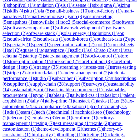
(
8
)
shopifyql
(
1
)
simulation
(
3
)
sis
(
1
)
sisense
(
1
)
six-sigma
(
1
)
sizing
(
1
)
skills
(
4
)
sku
(
1
)
sla
(
5
)
small-business
(
10
)
smart-factory
(
1
)
smart-
narratives
(
1
)
smart-warehouse
(
1
)
smb
(
9
)
sms-marketing
(
5
)
snapshots
(
1
)
snowflake
(
1
)
soc2
(
5
)
social-commerce
(
5
)
software
(
4
)
software-comparison
(
1
)
software-development
(
1
)
software-
selection
(
2
)
software-stack
(
1
)
solar-energy
(
1
)
solutions
(
1
)
sop
(
2
)
south-africa
(
3
)
south-asia
(
1
)
south-korea
(
1
)
southeast-asia
(
2
)
spc
(
1
)
specialty
(
1
)
speed
(
1
)
speed-optimization
(
2
)
spot
(
1
)
spreadsheets
(
1
)
sql
(
2
)
square
(
1
)
squarespace
(
1
)
ssdlc
(
1
)
ssl
(
2
)
sso
(
2
)
sst
(
1
)
star-
schema
(
2
)
startup
(
2
)
state-management
(
1
)
stock-control
(
1
)
store
(
1
)
store-optimization
(
1
)
store-setup
(
2
)
storefront-api
(
3
)
storefront-
design
(
1
)
stp
(
1
)
strategy
(
35
)
streaming
(
4
)
stress-test
(
1
)
stress-testing
(
1
)
stripe
(
2
)
structured-data
(
1
)
student-management
(
2
)
student-
performance
(
1
)
studio
(
3
)
subscriber
(
1
)
subscription
(
2
)
subscriptions
(
6
)
supplier
(
1
)
supply-chain
(
28
)
support
(
6
)
surveys
(
1
)
sustainability
(
14
)
sustainability-roi
(
1
)
sustainable-ecommerce
(
1
)
sustainable-
procurement
(
1
)
sync
(
1
)
tableau
(
3
)
tailwind-css
(
1
)
takealot
(
1
)
talent-
acquisition
(
2
)
tally
(
4
)
tally-prime
(
1
)
tanstack
(
1
)
tasks
(
1
)
tax
(
5
)
tax-
automation
(
2
)
tax-compliance
(
3
)
taxation
(
1
)
tco
(
5
)
tco-analysis
(
1
)
tds
(
1
)
team
(
1
)
tech
(
1
)
technical
(
1
)
technical-seo
(
4
)
technology
(
2
)
telecom
(
3
)
templates
(
3
)
temu
(
1
)
terraform
(
1
)
territory-
management
(
1
)
testing
(
7
)
text-messaging
(
1
)
textile
(
2
)
theme-
customization
(
1
)
theme-development
(
2
)
themes
(
1
)
theory-of-
constraints
(
1
)
third-party
(
1
)
throttling
(
1
)
ticketing
(
1
)
ticketing-