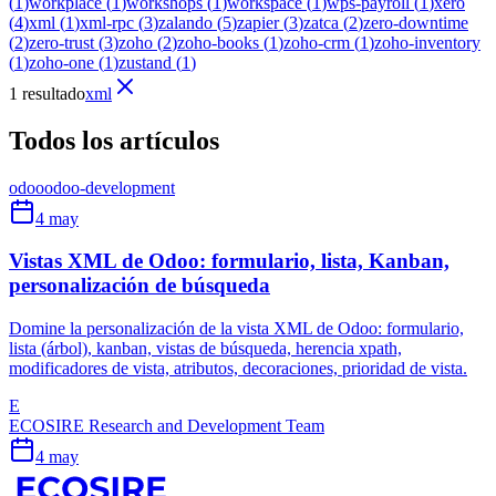
(
1
)
workplace
(
1
)
workshops
(
1
)
workspace
(
1
)
wps-payroll
(
1
)
xero
(
4
)
xml
(
1
)
xml-rpc
(
3
)
zalando
(
5
)
zapier
(
3
)
zatca
(
2
)
zero-downtime
(
2
)
zero-trust
(
3
)
zoho
(
2
)
zoho-books
(
1
)
zoho-crm
(
1
)
zoho-inventory
(
1
)
zoho-one
(
1
)
zustand
(
1
)
1 resultado
xml
Todos los artículos
odoo
odoo-development
4 may
Vistas XML de Odoo: formulario, lista, Kanban,
personalización de búsqueda
Domine la personalización de la vista XML de Odoo: formulario,
lista (árbol), kanban, vistas de búsqueda, herencia xpath,
modificadores de vista, atributos, decoraciones, prioridad de vista.
E
ECOSIRE Research and Development Team
4 may