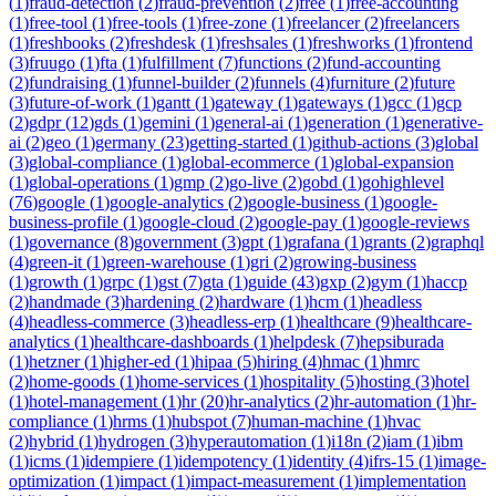
(
1
)
fraud-detection
(
2
)
fraud-prevention
(
2
)
free
(
1
)
free-accounting
(
1
)
free-tool
(
1
)
free-tools
(
1
)
free-zone
(
1
)
freelancer
(
2
)
freelancers
(
1
)
freshbooks
(
2
)
freshdesk
(
1
)
freshsales
(
1
)
freshworks
(
1
)
frontend
(
3
)
fruugo
(
1
)
fta
(
1
)
fulfillment
(
7
)
functions
(
2
)
fund-accounting
(
2
)
fundraising
(
1
)
funnel-builder
(
2
)
funnels
(
4
)
furniture
(
2
)
future
(
3
)
future-of-work
(
1
)
gantt
(
1
)
gateway
(
1
)
gateways
(
1
)
gcc
(
1
)
gcp
(
2
)
gdpr
(
12
)
gds
(
1
)
gemini
(
1
)
general-ai
(
1
)
generation
(
1
)
generative-
ai
(
2
)
geo
(
1
)
germany
(
23
)
getting-started
(
1
)
github-actions
(
3
)
global
(
3
)
global-compliance
(
1
)
global-ecommerce
(
1
)
global-expansion
(
1
)
global-operations
(
1
)
gmp
(
2
)
go-live
(
2
)
gobd
(
1
)
gohighlevel
(
76
)
google
(
1
)
google-analytics
(
2
)
google-business
(
1
)
google-
business-profile
(
1
)
google-cloud
(
2
)
google-pay
(
1
)
google-reviews
(
1
)
governance
(
8
)
government
(
3
)
gpt
(
1
)
grafana
(
1
)
grants
(
2
)
graphql
(
4
)
green-it
(
1
)
green-warehouse
(
1
)
gri
(
2
)
growing-business
(
1
)
growth
(
1
)
grpc
(
1
)
gst
(
7
)
gta
(
1
)
guide
(
43
)
gxp
(
2
)
gym
(
1
)
haccp
(
2
)
handmade
(
3
)
hardening
(
2
)
hardware
(
1
)
hcm
(
1
)
headless
(
4
)
headless-commerce
(
3
)
headless-erp
(
1
)
healthcare
(
9
)
healthcare-
analytics
(
1
)
healthcare-dashboards
(
1
)
helpdesk
(
7
)
hepsiburada
(
1
)
hetzner
(
1
)
higher-ed
(
1
)
hipaa
(
5
)
hiring
(
4
)
hmac
(
1
)
hmrc
(
2
)
home-goods
(
1
)
home-services
(
1
)
hospitality
(
5
)
hosting
(
3
)
hotel
(
1
)
hotel-management
(
1
)
hr
(
20
)
hr-analytics
(
2
)
hr-automation
(
1
)
hr-
compliance
(
1
)
hrms
(
1
)
hubspot
(
7
)
human-machine
(
1
)
hvac
(
2
)
hybrid
(
1
)
hydrogen
(
3
)
hyperautomation
(
1
)
i18n
(
2
)
iam
(
1
)
ibm
(
1
)
icms
(
1
)
idempiere
(
1
)
idempotency
(
1
)
identity
(
4
)
ifrs-15
(
1
)
image-
optimization
(
1
)
impact
(
1
)
impact-measurement
(
1
)
implementation