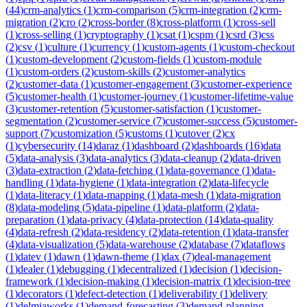
(
44
)
crm-analytics
(
1
)
crm-comparison
(
5
)
crm-integration
(
2
)
crm-
migration
(
2
)
cro
(
2
)
cross-border
(
8
)
cross-platform
(
1
)
cross-sell
(
1
)
cross-selling
(
1
)
cryptography
(
1
)
csat
(
1
)
cspm
(
1
)
csrd
(
3
)
css
(
2
)
csv
(
1
)
culture
(
1
)
currency
(
1
)
custom-agents
(
1
)
custom-checkout
(
1
)
custom-development
(
2
)
custom-fields
(
1
)
custom-module
(
1
)
custom-orders
(
2
)
custom-skills
(
2
)
customer-analytics
(
2
)
customer-data
(
1
)
customer-engagement
(
3
)
customer-experience
(
5
)
customer-health
(
1
)
customer-journey
(
1
)
customer-lifetime-value
(
3
)
customer-retention
(
5
)
customer-satisfaction
(
1
)
customer-
segmentation
(
2
)
customer-service
(
7
)
customer-success
(
5
)
customer-
support
(
7
)
customization
(
5
)
customs
(
1
)
cutover
(
2
)
cx
(
1
)
cybersecurity
(
14
)
daraz
(
1
)
dashboard
(
2
)
dashboards
(
16
)
data
(
5
)
data-analysis
(
3
)
data-analytics
(
3
)
data-cleanup
(
2
)
data-driven
(
3
)
data-extraction
(
2
)
data-fetching
(
1
)
data-governance
(
1
)
data-
handling
(
1
)
data-hygiene
(
1
)
data-integration
(
2
)
data-lifecycle
(
1
)
data-literacy
(
1
)
data-mapping
(
1
)
data-mesh
(
1
)
data-migration
(
8
)
data-modeling
(
5
)
data-pipeline
(
1
)
data-platform
(
2
)
data-
preparation
(
1
)
data-privacy
(
4
)
data-protection
(
14
)
data-quality
(
4
)
data-refresh
(
2
)
data-residency
(
2
)
data-retention
(
1
)
data-transfer
(
4
)
data-visualization
(
5
)
data-warehouse
(
2
)
database
(
7
)
dataflows
(
1
)
datev
(
1
)
dawn
(
1
)
dawn-theme
(
1
)
dax
(
7
)
deal-management
(
1
)
dealer
(
1
)
debugging
(
1
)
decentralized
(
1
)
decision
(
1
)
decision-
framework
(
1
)
decision-making
(
1
)
decision-matrix
(
1
)
decision-tree
(
1
)
decorators
(
1
)
defect-detection
(
1
)
deliverability
(
1
)
delivery
(
1
)
delmiaworks
(
1
)
demand-forecasting
(
3
)
demand-planning