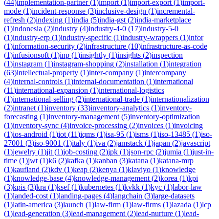
(
44
)
implementation-partner
(
1
)
import
(
1
)
import-export
(
1
)
import-
mode
(
1
)
incident-response
(
3
)
inclusive-design
(
1
)
incremental-
refresh
(
2
)
indexing
(
1
)
india
(
5
)
india-gst
(
2
)
india-marketplace
(
1
)
indonesia
(
2
)
industry
(
4
)
industry-4-0
(
17
)
industry-5-0
(
1
)
industry-erp
(
1
)
industry-specific
(
1
)
industry-wrappers
(
1
)
infor
(
1
)
information-security
(
2
)
infrastructure
(
10
)
infrastructure-as-code
(
1
)
infusionsoft
(
1
)
inp
(
1
)
insightly
(
1
)
insights
(
2
)
inspection
(
1
)
instagram
(
1
)
instagram-shopping
(
2
)
installation
(
1
)
integration
(
63
)
intellectual-property
(
1
)
inter-company
(
1
)
intercompany
(
4
)
internal-controls
(
1
)
internal-documentation
(
1
)
international
(
11
)
international-expansion
(
1
)
international-logistics
(
1
)
international-selling
(
2
)
international-trade
(
1
)
internationalization
(
2
)
intranet
(
1
)
inventory
(
33
)
inventory-analytics
(
1
)
inventory-
forecasting
(
1
)
inventory-management
(
5
)
inventory-optimization
(
1
)
inventory-sync
(
4
)
invoice-processing
(
2
)
invoices
(
1
)
invoicing
(
1
)
ios-android
(
1
)
iot
(
11
)
iqms
(
1
)
isa-95
(
1
)
isms
(
1
)
iso-13485
(
1
)
iso-
27001
(
3
)
iso-9001
(
1
)
italy
(
1
)
iva
(
2
)
jamstack
(
1
)
japan
(
2
)
javascript
(
1
)
jewelry
(
1
)
jit
(
1
)
job-costing
(
2
)
jpk
(
1
)
json-rpc
(
2
)
jumia
(
1
)
just-in-
time
(
1
)
jwt
(
1
)
k6
(
2
)
kafka
(
1
)
kanban
(
3
)
katana
(
1
)
katana-mrp
(
1
)
kaufland
(
2
)
kdv
(
1
)
keap
(
2
)
kenya
(
1
)
klaviyo
(
1
)
knowledge
(
1
)
knowledge-base
(
4
)
knowledge-management
(
2
)
korea
(
1
)
kpi
(
3
)
kpis
(
3
)
kra
(
1
)
ksef
(
1
)
kubernetes
(
1
)
kvkk
(
1
)
kyc
(
1
)
labor-law
(
1
)
landed-cost
(
1
)
landing-pages
(
4
)
langchain
(
3
)
large-datasets
(
1
)
latin-america
(
3
)
launch
(
1
)
law-firm
(
1
)
law-firms
(
1
)
lazada
(
1
)
lcp
(
1
)
lead-generation
(
3
)
lead-management
(
2
)
lead-nurture
(
1
)
lead-