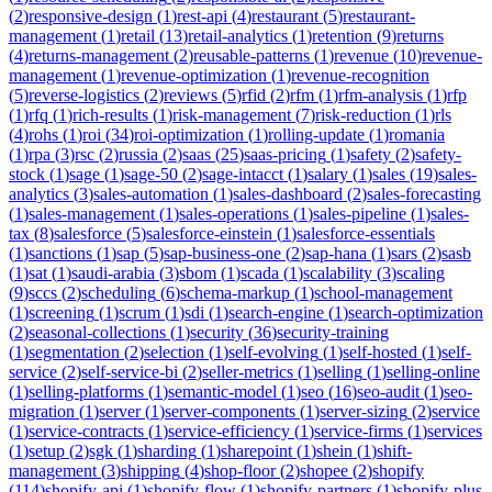
(
2
)
responsive-design
(
1
)
rest-api
(
4
)
restaurant
(
5
)
restaurant-
management
(
1
)
retail
(
13
)
retail-analytics
(
1
)
retention
(
9
)
returns
(
4
)
returns-management
(
2
)
reusable-patterns
(
1
)
revenue
(
10
)
revenue-
management
(
1
)
revenue-optimization
(
1
)
revenue-recognition
(
5
)
reverse-logistics
(
2
)
reviews
(
5
)
rfid
(
2
)
rfm
(
1
)
rfm-analysis
(
1
)
rfp
(
1
)
rfq
(
1
)
rich-results
(
1
)
risk-management
(
7
)
risk-reduction
(
1
)
rls
(
4
)
rohs
(
1
)
roi
(
34
)
roi-optimization
(
1
)
rolling-update
(
1
)
romania
(
1
)
rpa
(
3
)
rsc
(
2
)
russia
(
2
)
saas
(
25
)
saas-pricing
(
1
)
safety
(
2
)
safety-
stock
(
1
)
sage
(
1
)
sage-50
(
2
)
sage-intacct
(
1
)
salary
(
1
)
sales
(
19
)
sales-
analytics
(
3
)
sales-automation
(
1
)
sales-dashboard
(
2
)
sales-forecasting
(
1
)
sales-management
(
1
)
sales-operations
(
1
)
sales-pipeline
(
1
)
sales-
tax
(
8
)
salesforce
(
5
)
salesforce-einstein
(
1
)
salesforce-essentials
(
1
)
sanctions
(
1
)
sap
(
5
)
sap-business-one
(
2
)
sap-hana
(
1
)
sars
(
2
)
sasb
(
1
)
sat
(
1
)
saudi-arabia
(
3
)
sbom
(
1
)
scada
(
1
)
scalability
(
3
)
scaling
(
9
)
sccs
(
2
)
scheduling
(
6
)
schema-markup
(
1
)
school-management
(
1
)
screening
(
1
)
scrum
(
1
)
sdi
(
1
)
search-engine
(
1
)
search-optimization
(
2
)
seasonal-collections
(
1
)
security
(
36
)
security-training
(
1
)
segmentation
(
2
)
selection
(
1
)
self-evolving
(
1
)
self-hosted
(
1
)
self-
service
(
2
)
self-service-bi
(
2
)
seller-metrics
(
1
)
selling
(
1
)
selling-online
(
1
)
selling-platforms
(
1
)
semantic-model
(
1
)
seo
(
16
)
seo-audit
(
1
)
seo-
migration
(
1
)
server
(
1
)
server-components
(
1
)
server-sizing
(
2
)
service
(
1
)
service-contracts
(
1
)
service-efficiency
(
1
)
service-firms
(
1
)
services
(
1
)
setup
(
2
)
sgk
(
1
)
sharding
(
1
)
sharepoint
(
1
)
shein
(
1
)
shift-
management
(
3
)
shipping
(
4
)
shop-floor
(
2
)
shopee
(
2
)
shopify
(
114
)
shopify-api
(
1
)
shopify-flow
(
1
)
shopify-partners
(
1
)
shopify-plus