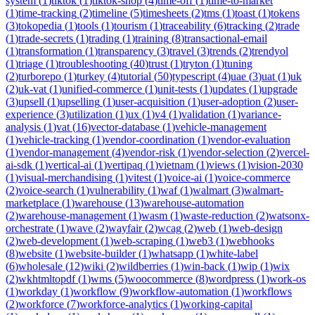
system
(
1
)
tiktok
(
1
)
tiktok-shop
(
4
)
time-off
(
1
)
time-to-market
(
1
)
time-tracking
(
2
)
timeline
(
5
)
timesheets
(
2
)
tms
(
1
)
toast
(
1
)
tokens
(
3
)
tokopedia
(
1
)
tools
(
1
)
tourism
(
1
)
traceability
(
6
)
tracking
(
2
)
trade
(
1
)
trade-secrets
(
1
)
trading
(
1
)
training
(
8
)
transactional-email
(
1
)
transformation
(
1
)
transparency
(
3
)
travel
(
3
)
trends
(
2
)
trendyol
(
1
)
triage
(
1
)
troubleshooting
(
40
)
trust
(
1
)
tryton
(
1
)
tuning
(
2
)
turborepo
(
1
)
turkey
(
4
)
tutorial
(
50
)
typescript
(
4
)
uae
(
3
)
uat
(
1
)
uk
(
2
)
uk-vat
(
1
)
unified-commerce
(
1
)
unit-tests
(
1
)
updates
(
1
)
upgrade
(
3
)
upsell
(
1
)
upselling
(
1
)
user-acquisition
(
1
)
user-adoption
(
2
)
user-
experience
(
3
)
utilization
(
1
)
ux
(
1
)
v4
(
1
)
validation
(
1
)
variance-
analysis
(
1
)
vat
(
16
)
vector-database
(
1
)
vehicle-management
(
1
)
vehicle-tracking
(
1
)
vendor-coordination
(
1
)
vendor-evaluation
(
1
)
vendor-management
(
4
)
vendor-risk
(
1
)
vendor-selection
(
2
)
vercel-
ai-sdk
(
1
)
vertical-ai
(
1
)
vertipaq
(
1
)
vietnam
(
1
)
views
(
1
)
vision-2030
(
1
)
visual-merchandising
(
1
)
vitest
(
1
)
voice-ai
(
1
)
voice-commerce
(
2
)
voice-search
(
1
)
vulnerability
(
1
)
waf
(
1
)
walmart
(
3
)
walmart-
marketplace
(
1
)
warehouse
(
13
)
warehouse-automation
(
2
)
warehouse-management
(
1
)
wasm
(
1
)
waste-reduction
(
2
)
watsonx-
orchestrate
(
1
)
wave
(
2
)
wayfair
(
2
)
wcag
(
2
)
web
(
1
)
web-design
(
2
)
web-development
(
1
)
web-scraping
(
1
)
web3
(
1
)
webhooks
(
8
)
website
(
1
)
website-builder
(
1
)
whatsapp
(
1
)
white-label
(
6
)
wholesale
(
12
)
wiki
(
2
)
wildberries
(
1
)
win-back
(
1
)
wip
(
1
)
wix
(
2
)
wkhtmltopdf
(
1
)
wms
(
5
)
woocommerce
(
8
)
wordpress
(
1
)
work-os
(
1
)
workday
(
1
)
workflow
(
9
)
workflow-automation
(
1
)
workflows
(
2
)
workforce
(
7
)
workforce-analytics
(
1
)
working-capital