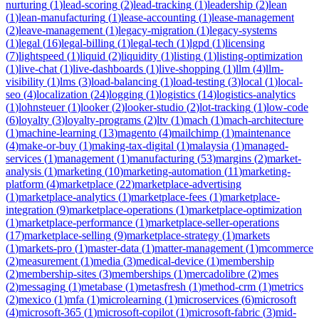
nurturing
(
1
)
lead-scoring
(
2
)
lead-tracking
(
1
)
leadership
(
2
)
lean
(
1
)
lean-manufacturing
(
1
)
lease-accounting
(
1
)
lease-management
(
2
)
leave-management
(
1
)
legacy-migration
(
1
)
legacy-systems
(
1
)
legal
(
16
)
legal-billing
(
1
)
legal-tech
(
1
)
lgpd
(
1
)
licensing
(
7
)
lightspeed
(
1
)
liquid
(
2
)
liquidity
(
1
)
listing
(
1
)
listing-optimization
(
1
)
live-chat
(
1
)
live-dashboards
(
1
)
live-shopping
(
1
)
llm
(
4
)
llm-
visibility
(
1
)
lms
(
3
)
load-balancing
(
1
)
load-testing
(
3
)
local
(
1
)
local-
seo
(
4
)
localization
(
24
)
logging
(
1
)
logistics
(
14
)
logistics-analytics
(
1
)
lohnsteuer
(
1
)
looker
(
2
)
looker-studio
(
2
)
lot-tracking
(
1
)
low-code
(
6
)
loyalty
(
3
)
loyalty-programs
(
2
)
ltv
(
1
)
mach
(
1
)
mach-architecture
(
1
)
machine-learning
(
13
)
magento
(
4
)
mailchimp
(
1
)
maintenance
(
4
)
make-or-buy
(
1
)
making-tax-digital
(
1
)
malaysia
(
1
)
managed-
services
(
1
)
management
(
1
)
manufacturing
(
53
)
margins
(
2
)
market-
analysis
(
1
)
marketing
(
10
)
marketing-automation
(
11
)
marketing-
platform
(
4
)
marketplace
(
22
)
marketplace-advertising
(
1
)
marketplace-analytics
(
1
)
marketplace-fees
(
1
)
marketplace-
integration
(
9
)
marketplace-operations
(
1
)
marketplace-optimization
(
1
)
marketplace-performance
(
1
)
marketplace-seller-operations
(
17
)
marketplace-selling
(
9
)
marketplace-strategy
(
1
)
markets
(
1
)
markets-pro
(
1
)
master-data
(
1
)
matter-management
(
1
)
mcommerce
(
2
)
measurement
(
1
)
media
(
3
)
medical-device
(
1
)
membership
(
2
)
membership-sites
(
3
)
memberships
(
1
)
mercadolibre
(
2
)
mes
(
2
)
messaging
(
1
)
metabase
(
1
)
metasfresh
(
1
)
method-crm
(
1
)
metrics
(
2
)
mexico
(
1
)
mfa
(
1
)
microlearning
(
1
)
microservices
(
6
)
microsoft
(
4
)
microsoft-365
(
1
)
microsoft-copilot
(
1
)
microsoft-fabric
(
3
)
mid-