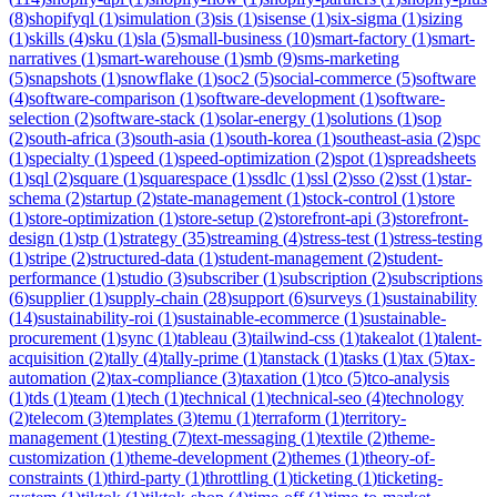
(
8
)
shopifyql
(
1
)
simulation
(
3
)
sis
(
1
)
sisense
(
1
)
six-sigma
(
1
)
sizing
(
1
)
skills
(
4
)
sku
(
1
)
sla
(
5
)
small-business
(
10
)
smart-factory
(
1
)
smart-
narratives
(
1
)
smart-warehouse
(
1
)
smb
(
9
)
sms-marketing
(
5
)
snapshots
(
1
)
snowflake
(
1
)
soc2
(
5
)
social-commerce
(
5
)
software
(
4
)
software-comparison
(
1
)
software-development
(
1
)
software-
selection
(
2
)
software-stack
(
1
)
solar-energy
(
1
)
solutions
(
1
)
sop
(
2
)
south-africa
(
3
)
south-asia
(
1
)
south-korea
(
1
)
southeast-asia
(
2
)
spc
(
1
)
specialty
(
1
)
speed
(
1
)
speed-optimization
(
2
)
spot
(
1
)
spreadsheets
(
1
)
sql
(
2
)
square
(
1
)
squarespace
(
1
)
ssdlc
(
1
)
ssl
(
2
)
sso
(
2
)
sst
(
1
)
star-
schema
(
2
)
startup
(
2
)
state-management
(
1
)
stock-control
(
1
)
store
(
1
)
store-optimization
(
1
)
store-setup
(
2
)
storefront-api
(
3
)
storefront-
design
(
1
)
stp
(
1
)
strategy
(
35
)
streaming
(
4
)
stress-test
(
1
)
stress-testing
(
1
)
stripe
(
2
)
structured-data
(
1
)
student-management
(
2
)
student-
performance
(
1
)
studio
(
3
)
subscriber
(
1
)
subscription
(
2
)
subscriptions
(
6
)
supplier
(
1
)
supply-chain
(
28
)
support
(
6
)
surveys
(
1
)
sustainability
(
14
)
sustainability-roi
(
1
)
sustainable-ecommerce
(
1
)
sustainable-
procurement
(
1
)
sync
(
1
)
tableau
(
3
)
tailwind-css
(
1
)
takealot
(
1
)
talent-
acquisition
(
2
)
tally
(
4
)
tally-prime
(
1
)
tanstack
(
1
)
tasks
(
1
)
tax
(
5
)
tax-
automation
(
2
)
tax-compliance
(
3
)
taxation
(
1
)
tco
(
5
)
tco-analysis
(
1
)
tds
(
1
)
team
(
1
)
tech
(
1
)
technical
(
1
)
technical-seo
(
4
)
technology
(
2
)
telecom
(
3
)
templates
(
3
)
temu
(
1
)
terraform
(
1
)
territory-
management
(
1
)
testing
(
7
)
text-messaging
(
1
)
textile
(
2
)
theme-
customization
(
1
)
theme-development
(
2
)
themes
(
1
)
theory-of-
constraints
(
1
)
third-party
(
1
)
throttling
(
1
)
ticketing
(
1
)
ticketing-