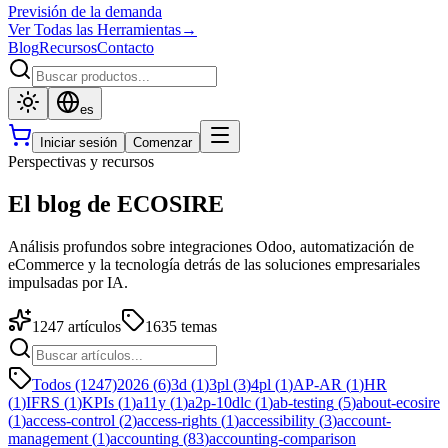
Previsión de la demanda
Ver Todas las Herramientas
→
Blog
Recursos
Contacto
es
Iniciar sesión
Comenzar
Perspectivas y recursos
El blog de ECOSIRE
Análisis profundos sobre integraciones Odoo, automatización de
eCommerce y la tecnología detrás de las soluciones empresariales
impulsadas por IA.
1247
artículos
1635
temas
Todos (1247)
2026
(
6
)
3d
(
1
)
3pl
(
3
)
4pl
(
1
)
AP-AR
(
1
)
HR
(
1
)
IFRS
(
1
)
KPIs
(
1
)
a11y
(
1
)
a2p-10dlc
(
1
)
ab-testing
(
5
)
about-ecosire
(
1
)
access-control
(
2
)
access-rights
(
1
)
accessibility
(
3
)
account-
management
(
1
)
accounting
(
83
)
accounting-comparison