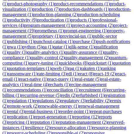
(
1
)
product-photography
(
1
)
product-recommendations
(
1
)
product-
visualization
(
1
)
production
(
7
)
production-dashboards
(
1
)
production-
management
(
1
)
production-planning
(
2
)
production-scheduling
(
1
)
productivity
(
9
)
productization
(
1
)
products
(
1
)
professional-
services
(
4
)
program-management
(
1
)
project-accounting
(
2
)
project-
management
(
19
)
prometheus
(
1
)
prompt-engineering
(
1
)
property-
management
(
5
)
proprietary
(
1
)
provincial-tax
(
1
)
public-sector
(
1
)
publishing
(
1
)
punchout-catalog
(
1
)
purchase
(
3
)
push-notifications
(
1
)
pwa
(
1
)
python
(
5
)
qa
(
1
)
qatar
(
1
)
qlik-sense
(
1
)
qualification
(
1
)
quality
(
3
)
quality-analytics
(
1
)
quality-assurance
(
1
)
quality-
compliance
(
1
)
quality-control
(
2
)
quality-management
(
2
)
quantum-
computing
(
1
)
query-tuning
(
1
)
quickbooks
(
8
)
quickstart
(
1
)
quotation
(
1
)
quotation-templates
(
1
)
qweb
(
3
)
rag
(
1
)
rakuten
(
1
)
ranking
(
1
)
ransomware
(
1
)
rate-limiting
(
3
)
rdl
(
1
)
react
(
8
)
react-19
(
2
)
react-
email
(
1
)
react-native
(
1
)
react-query
(
1
)
real-estate
(
5
)
real-estate-
analytics
(
1
)
real-time
(
4
)
recharts
(
1
)
recipe-management
(
1
)
recommendations
(
1
)
reconciliation
(
1
)
recruitment
(
6
)
recurring-
billing
(
1
)
recurring-revenue
(
5
)
redis
(
2
)
refurbished
(
1
)
registration
(
1
)
regulation
(
1
)
regulations
(
2
)
regulatory
(
3
)
reliability
(
2
)
remix
(
2
)
remote-work
(
2
)
renewable-energy
(
1
)
renewal-management
(
1
)
rental
(
3
)
rental-business
(
1
)
reorder-point
(
1
)
repeat-purchases
(
1
)
replication
(
1
)
report-generation
(
1
)
reporting
(
12
)
reports
(
3
)
repricing
(
1
)
reputation
(
1
)
reputation-management
(
2
)
reserved-
instances
(
1
)
resilience
(
2
)
resource-allocation
(
1
)
resource-planning
(
1
)
resource-scheduling
(
2
)
responsible-ai
(
2
)
responsive