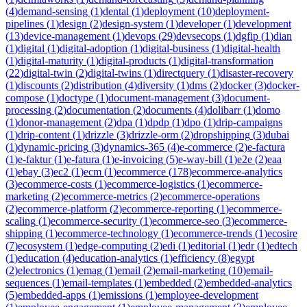
(
4
)
demand-sensing
(
1
)
dental
(
1
)
deployment
(
10
)
deployment-
pipelines
(
1
)
design
(
2
)
design-system
(
1
)
developer
(
1
)
development
(
13
)
device-management
(
1
)
devops
(
29
)
devsecops
(
1
)
dgfip
(
1
)
dian
(
1
)
digital
(
1
)
digital-adoption
(
1
)
digital-business
(
1
)
digital-health
(
1
)
digital-maturity
(
1
)
digital-products
(
1
)
digital-transformation
(
22
)
digital-twin
(
2
)
digital-twins
(
1
)
directquery
(
1
)
disaster-recovery
(
1
)
discounts
(
2
)
distribution
(
4
)
diversity
(
1
)
dms
(
2
)
docker
(
3
)
docker-
compose
(
1
)
doctype
(
1
)
document-management
(
3
)
document-
processing
(
2
)
documentation
(
2
)
documents
(
4
)
dolibarr
(
1
)
domo
(
1
)
donor-management
(
2
)
dpa
(
1
)
dpdp
(
1
)
dpo
(
1
)
drip-campaigns
(
1
)
drip-content
(
1
)
drizzle
(
3
)
drizzle-orm
(
2
)
dropshipping
(
3
)
dubai
(
1
)
dynamic-pricing
(
3
)
dynamics-365
(
4
)
e-commerce
(
2
)
e-factura
(
1
)
e-faktur
(
1
)
e-fatura
(
1
)
e-invoicing
(
5
)
e-way-bill
(
1
)
e2e
(
2
)
eaa
(
1
)
ebay
(
3
)
ec2
(
1
)
ecm
(
1
)
ecommerce
(
178
)
ecommerce-analytics
(
3
)
ecommerce-costs
(
1
)
ecommerce-logistics
(
1
)
ecommerce-
marketing
(
2
)
ecommerce-metrics
(
2
)
ecommerce-operations
(
2
)
ecommerce-platform
(
2
)
ecommerce-reporting
(
1
)
ecommerce-
scaling
(
1
)
ecommerce-security
(
1
)
ecommerce-seo
(
3
)
ecommerce-
shipping
(
1
)
ecommerce-technology
(
1
)
ecommerce-trends
(
1
)
ecosire
(
7
)
ecosystem
(
1
)
edge-computing
(
2
)
edi
(
1
)
editorial
(
1
)
edr
(
1
)
edtech
(
1
)
education
(
4
)
education-analytics
(
1
)
efficiency
(
8
)
egypt
(
2
)
electronics
(
1
)
emag
(
1
)
email
(
2
)
email-marketing
(
10
)
email-
sequences
(
1
)
email-templates
(
1
)
embedded
(
2
)
embedded-analytics
(
5
)
embedded-apps
(
1
)
emissions
(
1
)
employee-development