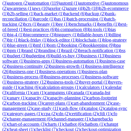
(
3
)
autogen
(
2
)
automation
(
119
)
automl
(
1
)
automotive
(
5
)
autonomous
(
2
)
awareness
(
1
)
aws
(
10
)
axelor
(
2
)
azure
(
4
)
b2b
(
18
)
b2b-ecommerce
(
1
)
b2b-selling
(
1
)
back-market
(
1
)
backend
(
6
)
backup
(
2
)
bank-
reconciliation
(
1
)
barcode
(
1
)
bas
(
1
)
batch-processing
(
1
)
batch-
tracking
(
2
)
bcrs
(
1
)
beauty
(
1
)
bee
(
1
)
benchmarks
(
1
)
benefits
(
1
)
best-
of-breed
(
1
)
best-practices
(
6
)
bi-comparison
(
8
)
bi-tools
(
1
)
bias
(
1
)
big-4
(
1
)
bigcommerce
(
3
)
bigquery
(
1
)
billable-hours
(
1
)
billing
(
7
)
bir
(
1
)
black-friday
(
1
)
block-editor
(
1
)
blockchain
(
1
)
blog-strategy
(
1
)
blue-green
(
1
)
bmf
(
1
)
bom
(
2
)
booking
(
5
)
bookkeeping
(
9
)
bpa
(
1
)
bpm
(
1
)
brand
(
2
)
branding
(
1
)
brazil
(
2
)
breach-notification
(
1
)
bss
(
1
)
budget
(
3
)
budgeting
(
6
)
build-vs-buy
(
3
)
business
(
13
)
business
software
(
1
)
business-apps
(
1
)
business-automation
(
1
)
business-case
(
2
)
business-continuity
(
2
)
business-growth
(
1
)
business-intelligence
(
26
)
business-one
(
1
)
business-operations
(
1
)
business-plan
(
1
)
business-process
(
8
)
business-processes
(
1
)
business-software
(
1
)
business-strategy
(
12
)
business-tools
(
2
)
buyer-portal
(
1
)
buyers-
guide
(
1
)
caching
(
6
)
calculation-groups
(
1
)
calculators
(
1
)
calendar
(
3
)
california
(
1
)
cam
(
1
)
campaigns
(
4
)
canada
(
1
)
canada-hst
(
1
)
canary
(
1
)
capacity
(
2
)
capacity-planning
(
2
)
carbon-footprint
(
2
)
carbon-tracking
(
3
)
career-plans
(
1
)
cart-abandonment
(
2
)
case-
management
(
2
)
case-study
(
11
)
cash-flow
(
4
)
catalog
(
2
)
catalog-sync
(
1
)
category-pages
(
1
)
ccpa
(
2
)
cdn
(
2
)
certification
(
2
)
cfdi
(
1
)
cfo
(
2
)
change-management
(
6
)
channel-manager
(
1
)
chargebacks
(
1
)
chart-of-accounts
(
3
)
charts
(
1
)
chatbot
(
6
)
chatbots
(
1
)
chatgpt
(
2
)
cheat-sheet
(
1
)
checklist
(
7
)
checkout
(
2
)
checkout-optimization