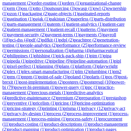
management
(
2
)
order-routing
(
1
)
orders
(
1
)
organizational-change
(
1
)
orm
(
3
)
oss
(
1
)
otto
(
3
)
outsourcing
(
3
)
owasp
(
1
)
owl
(
2
)
ownership
(
1
)
ozon
(
1
)
packaging
(
2
)
page-objects
(
1
)
paginated-reports
(
1
)
pagination
(
1
)
pajak
(
1
)
pakistan
(
2
)
paperless
(
1
)
parts-distribution
(
1
)
parts-management
(
1
)
patents
(
1
)
patient-analytics
(
1
)
patient-care
(
2
)
patient-management
(
1
)
patient-recall
(
1
)
patterns
(
5
)
payment
(
1
)
payment-security
(
2
)
payment-terms
(
1
)
payments
(
5
)
payroll
(
18
)
pci-dss
(
4
)
pdf
(
2
)
pdfkit
(
1
)
pdpl
(
2
)
peachtree
(
2
)
penetration-
testing
(
1
)
people-analytics
(
2
)
performance
(
25
)
performance-review
(
1
)
permissions
(
1
)
personalization
(
5
)
pharma
(
4
)
pharmaceutical
(
2
)
philippines
(
1
)
phishing
(
1
)
pick-pack-ship
(
1
)
pim
(
1
)
pipa
(
1
)
pipeda
(
1
)
pipedrive
(
2
)
pipeline
(
9
)
pipeline-automation
(
1
)
pipl
(
1
)
pixel-perfect
(
1
)
planning
(
9
)
plans
(
1
)
platform
(
3
)
playwright
(
2
)
plex
(
1
)
plex-smart-manufacturing
(
1
)
plm
(
2
)
plumbing
(
1
)
pm2
(
1
)
pms
(
1
)
pnpm
(
1
)
point-of-sale
(
3
)
poland
(
3
)
polaris
(
1
)
pos
(
9
)
post-
brexit
(
1
)
post-implementation
(
2
)
postgres
(
2
)
postgresql
(
10
)
power-
bi
(
79
)
power-bi-premium
(
1
)
power-query
(
1
)
ppc
(
1
)
practice-
management
(
2
)
precious-metals
(
1
)
predictive-analytics
(
4
)
predictive-maintenance
(
2
)
premium
(
2
)
preparation
(
1
)
prestashop
(
1
)
preventive
(
1
)
pricelists
(
1
)
pricing
(
19
)
pricing-optimization
(
1
)
pricing-strategy
(
3
)
printing
(
1
)
prisma
(
1
)
privacy
(
12
)
privacy-act
(
1
)
privacy-by-design
(
1
)
process
(
2
)
process-improvement
(
1
)
process-
management
(
1
)
process-mining
(
1
)
process-safety
(
1
)
procurement
(
11
)
product-costing
(
1
)
product-descriptions
(
1
)
product-management
(
2
)
product-mapping
(
1
)
product-optimization
(
1
)
product-pages