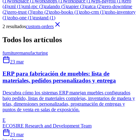
(
1
)
workplace
(
1
)
workshops
(
1
)
workspace
(
1
)
wps-payroll
(
1
)
xero
(
4
)
xml
(
1
)
xml-rpc
(
3
)
zalando
(
5
)
zapier
(
3
)
zatca
(
2
)
zero-downtime
(
2
)
zero-trust
(
3
)
zoho
(
2
)
zoho-books
(
1
)
zoho-crm
(
1
)
zoho-inventory
(
1
)
zoho-one
(
1
)
zustand
(
1
)
2 resultados
custom-orders
Todos los artículos
furniture
manufacturing
23 mar
ERP para fabricación de muebles: lista de
materiales, pedidos personalizados y entrega
Descubra cómo los sistemas ERP manejan muebles configurados
bajo pedido, listas de materiales complejas, inventarios de madera y
telas, dimensiones personalizadas, programación de entregas y
puntos de venta en salas de exposición.
E
ECOSIRE Research and Development Team
23 mar