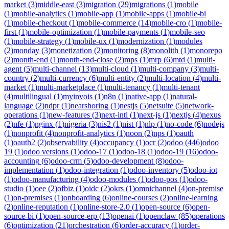
market
(
3
)
middle-east
(
3
)
migration
(
29
)
migrations
(
1
)
mobile
(
1
)
mobile-analytics
(
1
)
mobile-app
(
1
)
mobile-apps
(
1
)
mobile-bi
(
1
)
mobile-checkout
(
1
)
mobile-commerce
(
14
)
mobile-cro
(
1
)
mobile-
first
(
1
)
mobile-optimization
(
1
)
mobile-payments
(
1
)
mobile-seo
(
1
)
mobile-strategy
(
1
)
mobile-ux
(
1
)
modernization
(
1
)
modules
(
2
)
monday
(
3
)
monetization
(
2
)
monitoring
(
8
)
monolith
(
1
)
monorepo
(
2
)
month-end
(
1
)
month-end-close
(
2
)
mps
(
1
)
mrp
(
6
)
mtd
(
1
)
multi-
agent
(
5
)
multi-channel
(
13
)
multi-cloud
(
1
)
multi-company
(
3
)
multi-
country
(
2
)
multi-currency
(
6
)
multi-entity
(
2
)
multi-location
(
4
)
multi-
market
(
1
)
multi-marketplace
(
1
)
multi-tenancy
(
1
)
multi-tenant
(
4
)
multilingual
(
1
)
myinvois
(
1
)
n8n
(
1
)
native-app
(
1
)
natural-
language
(
2
)
ndpr
(
1
)
nearshoring
(
1
)
nestjs
(
5
)
netsuite
(
5
)
network-
operations
(
1
)
new-features
(
3
)
next-intl
(
1
)
next-js
(
1
)
nextjs
(
4
)
nexus
(
2
)
nfe
(
1
)
nginx
(
1
)
nigeria
(
3
)
nis2
(
1
)
nist
(
1
)
nlp
(
1
)
no-code
(
6
)
nodejs
(
1
)
nonprofit
(
4
)
nonprofit-analytics
(
1
)
noon
(
2
)
nps
(
1
)
oauth
(
1
)
oauth2
(
2
)
observability
(
4
)
occupancy
(
1
)
ocr
(
2
)
odoo
(
446
)
odoo
19
(
1
)
odoo versions
(
1
)
odoo-17
(
1
)
odoo-18
(
1
)
odoo-19
(
16
)
odoo-
accounting
(
6
)
odoo-crm
(
5
)
odoo-development
(
8
)
odoo-
implementation
(
1
)
odoo-integration
(
1
)
odoo-inventory
(
5
)
odoo-iot
(
1
)
odoo-manufacturing
(
4
)
odoo-modules
(
1
)
odoo-pos
(
1
)
odoo-
studio
(
1
)
oee
(
2
)
ofbiz
(
1
)
oidc
(
2
)
okrs
(
1
)
omnichannel
(
4
)
on-premise
(
1
)
on-premises
(
1
)
onboarding
(
6
)
online-courses
(
2
)
online-learning
(
2
)
online-reputation
(
1
)
online-store-2.0
(
1
)
open-source
(
6
)
open-
source-bi
(
1
)
open-source-erp
(
13
)
openai
(
1
)
openclaw
(
85
)
operations
(
6
)
optimization
(
21
)
orchestration
(
6
)
order-accuracy
(
1
)
order-