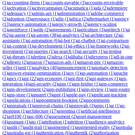
(
1
)
accounting-firms
(
1
)
accounts-payable
(
3
)
accounts-receivable
(
1
)
activation
(
1
)
activecampaign
(
2
)
acumatica
(
1
)
ada
(
2
)
adempiere
(
1
)
adequacy
(
1
)
admin-api
(
1
)
administration
(
1
)
adobe-commerce
(
2
)
adoption
(
2
)
aerospace
(
1
)
afip
(
1
)
africa
(
2
)
aftermarket
(
1
)
agency
(
13
)
agency-automation
(
1
)
agency-growth
(
2
)
agency-scaling
(
1
)
agentforce
(
1
)
agile
(
2
)
agreements
(
1
)
agriculture
(
3
)
agritech
(
1
)
ai
(
62
)
ai-agent
(
1
)
ai-agents
(
38
)
ai-analytics
(
2
)
ai-architecture
(
2
)
ai-
assistants
(
1
)
ai-automation
(
6
)
ai-bot
(
1
)
ai-chatbot
(
1
)
ai-comparison
(
1
)
ai-content
(
1
)
ai-development
(
1
)
ai-ethics
(
1
)
ai-frameworks
(
2
)
ai-
investment
(
1
)
ai-queries
(
1
)
ai-search
(
3
)
ai-security
(
1
)
ai-testing
(
1
)
ai-threats
(
1
)
alerting
(
2
)
alexa
(
1
)
alibaba
(
1
)
aliexpress
(
1
)
all-in-one
(
2
)
allegro
(
2
)
amazon
(
7
)
amazon-ads
(
1
)
amazon-ppc
(
1
)
amazon-
seller
(
1
)
aml
(
1
)
analytics
(
40
)
announcement
(
1
)
anomaly-detection
(
1
)
answer-engine-optimization
(
1
)
aov
(
1
)
ap-automation
(
1
)
apache
(
1
)
apcs
(
1
)
api
(
22
)
api-economy
(
1
)
api-first
(
2
)
api-gateway
(
1
)
api-
integration
(
4
)
api-security
(
2
)
apm
(
1
)
app-bridge
(
1
)
app-commerce
(
1
)
app-development
(
2
)
app-publishing
(
1
)
app-review
(
1
)
app-router
(
1
)
app-store
(
1
)
apparel
(
3
)
appi
(
1
)
apple-pay
(
1
)
applicant-tracking
(
1
)
applications
(
1
)
appointment-booking
(
2
)
appointments
(
1
)
appraisals
(
1
)
approval-chains
(
1
)
approvals
(
3
)
apps
(
1
)
ar
(
1
)
ar-
shopping
(
1
)
architecture
(
17
)
argentina
(
1
)
artificial-intelligence
(
2
)
as9100
(
1
)
asc-606
(
3
)
assessment
(
2
)
asset-management
(
4
)
assistant
(
1
)
ato
(
1
)
attribution
(
1
)
attrition
(
1
)
audience-analytics
(
1
)
audit
(
7
)
audit-trail
(
1
)
augmented
(
1
)
augmented-reality
(
2
)
australia
(
2
)
australia-gst
(
1
)
authentication
(
6
)
authentik
(
2
)
authorization