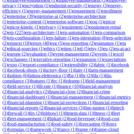
(
1
)
employee-engagement
(
1
)
employee-management
(
3
)
employee-
privacy
(
1
)
encryption
(
1
)
endpoint-security
(
1
)
energy
(
3
)
energy-
efficiency
(
1
)
energy-management
(
1
)
engagement
(
1
)
enrollment
(
2
)
enterprise
(
39
)
enterprise-ai
(
2
)
enterprise-architecture
(
1
)
enterprise-content
(
1
)
enterprise-software
(
1
)
eoq
(
1
)
epicor
(
2
)
epicor-kinetic
(
1
)
eprivacy
(
1
)
equipment
(
2
)
equipment-rental
(
2
)
erp
(
225
)
erp-architecture
(
1
)
erp-automation
(
1
)
erp-comparison
(
9
)
erp-configuration
(
1
)
erp-failure
(
1
)
erp-integration
(
8
)
erp-selection
(
2
)
erpnext
(
18
)
errors
(
40
)
esg
(
5
)
esg-reporting
(
2
)
esignature
(
1
)
eta
(
2
)
ethical-sourcing
(
1
)
ethics
(
1
)
etims
(
1
)
etl
(
5
)
etsy
(
3
)
eu
(
2
)
eu-ai-act
(
1
)
europe
(
2
)
evaluation
(
3
)
event-management
(
2
)
events
(
1
)
excel
(
3
)
exchanges
(
1
)
executive-reporting
(
1
)
expansion
(
1
)
expectations
(
1
)
expo
(
1
)
export-compliance
(
1
)
extensibility
(
2
)
fabric
(
1
)
facebook
(
1
)
facebook-shops
(
1
)
factory-floor
(
1
)
faire
(
1
)
farm-management
(
1
)
fashion
(
6
)
fattura-elettronica
(
1
)
fba
(
1
)
fbr
(
2
)
fda
(
1
)
fda-
compliance
(
3
)
features
(
1
)
fec
(
1
)
fedramp
(
1
)
field-management
(
1
)
field-service
(
1
)
fill-rate
(
1
)
finance
(
10
)
financial-analysis
(
2
)
financial-analytics
(
2
)
financial-close
(
2
)
financial-crime
(
1
)
financial-dashboard
(
1
)
financial-management
(
1
)
financial-metrics
(
1
)
financial-planning
(
1
)
financial-projections
(
1
)
financial-reporting
(
4
)
financial-reports
(
2
)
financial-services
(
3
)
fine-tuning
(
1
)
fintech
(
3
)
firewall
(
1
)
firs
(
2
)
fishbowl
(
1
)
fitment-data
(
1
)
fitness
(
1
)
fleet
(
1
)
fleet-management
(
1
)
flipkart
(
2
)
food-beverage
(
4
)
food-cost
(
1
)
food-manufacturing
(
1
)
food-safety
(
1
)
forecasting
(
9
)
forex
(
1
)
formulas
(
1
)
framework
(
2
)
france
(
1
)
frappe
(
4
)
frappe-cloud