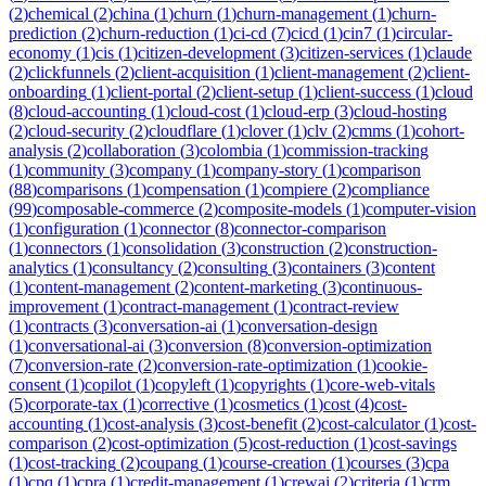
(
2
)
chemical
(
2
)
china
(
1
)
churn
(
1
)
churn-management
(
1
)
churn-
prediction
(
2
)
churn-reduction
(
1
)
ci-cd
(
7
)
cicd
(
1
)
cin7
(
1
)
circular-
economy
(
1
)
cis
(
1
)
citizen-development
(
3
)
citizen-services
(
1
)
claude
(
2
)
clickfunnels
(
2
)
client-acquisition
(
1
)
client-management
(
2
)
client-
onboarding
(
1
)
client-portal
(
2
)
client-setup
(
1
)
client-success
(
1
)
cloud
(
8
)
cloud-accounting
(
1
)
cloud-cost
(
1
)
cloud-erp
(
3
)
cloud-hosting
(
2
)
cloud-security
(
2
)
cloudflare
(
1
)
clover
(
1
)
clv
(
2
)
cmms
(
1
)
cohort-
analysis
(
2
)
collaboration
(
3
)
colombia
(
1
)
commission-tracking
(
1
)
community
(
3
)
company
(
1
)
company-story
(
1
)
comparison
(
88
)
comparisons
(
1
)
compensation
(
1
)
compiere
(
2
)
compliance
(
99
)
composable-commerce
(
2
)
composite-models
(
1
)
computer-vision
(
1
)
configuration
(
1
)
connector
(
8
)
connector-comparison
(
1
)
connectors
(
1
)
consolidation
(
3
)
construction
(
2
)
construction-
analytics
(
1
)
consultancy
(
2
)
consulting
(
3
)
containers
(
3
)
content
(
1
)
content-management
(
2
)
content-marketing
(
3
)
continuous-
improvement
(
1
)
contract-management
(
1
)
contract-review
(
1
)
contracts
(
3
)
conversation-ai
(
1
)
conversation-design
(
1
)
conversational-ai
(
3
)
conversion
(
8
)
conversion-optimization
(
7
)
conversion-rate
(
2
)
conversion-rate-optimization
(
1
)
cookie-
consent
(
1
)
copilot
(
1
)
copyleft
(
1
)
copyrights
(
1
)
core-web-vitals
(
5
)
corporate-tax
(
1
)
corrective
(
1
)
cosmetics
(
1
)
cost
(
4
)
cost-
accounting
(
1
)
cost-analysis
(
3
)
cost-benefit
(
2
)
cost-calculator
(
1
)
cost-
comparison
(
2
)
cost-optimization
(
5
)
cost-reduction
(
1
)
cost-savings
(
1
)
cost-tracking
(
2
)
coupang
(
1
)
course-creation
(
1
)
courses
(
3
)
cpa
(
1
)
cpq
(
1
)
cpra
(
1
)
credit-management
(
1
)
crewai
(
2
)
criteria
(
1
)
crm