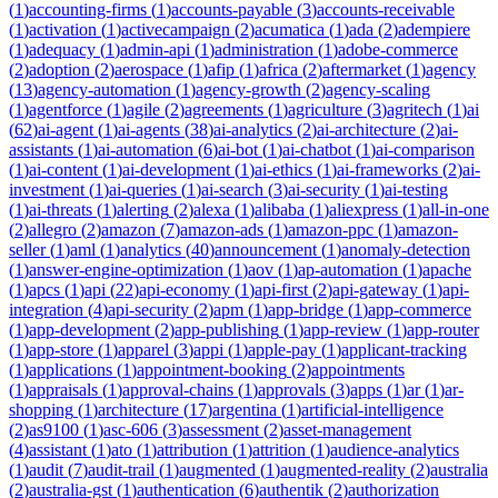
(
1
)
accounting-firms
(
1
)
accounts-payable
(
3
)
accounts-receivable
(
1
)
activation
(
1
)
activecampaign
(
2
)
acumatica
(
1
)
ada
(
2
)
adempiere
(
1
)
adequacy
(
1
)
admin-api
(
1
)
administration
(
1
)
adobe-commerce
(
2
)
adoption
(
2
)
aerospace
(
1
)
afip
(
1
)
africa
(
2
)
aftermarket
(
1
)
agency
(
13
)
agency-automation
(
1
)
agency-growth
(
2
)
agency-scaling
(
1
)
agentforce
(
1
)
agile
(
2
)
agreements
(
1
)
agriculture
(
3
)
agritech
(
1
)
ai
(
62
)
ai-agent
(
1
)
ai-agents
(
38
)
ai-analytics
(
2
)
ai-architecture
(
2
)
ai-
assistants
(
1
)
ai-automation
(
6
)
ai-bot
(
1
)
ai-chatbot
(
1
)
ai-comparison
(
1
)
ai-content
(
1
)
ai-development
(
1
)
ai-ethics
(
1
)
ai-frameworks
(
2
)
ai-
investment
(
1
)
ai-queries
(
1
)
ai-search
(
3
)
ai-security
(
1
)
ai-testing
(
1
)
ai-threats
(
1
)
alerting
(
2
)
alexa
(
1
)
alibaba
(
1
)
aliexpress
(
1
)
all-in-one
(
2
)
allegro
(
2
)
amazon
(
7
)
amazon-ads
(
1
)
amazon-ppc
(
1
)
amazon-
seller
(
1
)
aml
(
1
)
analytics
(
40
)
announcement
(
1
)
anomaly-detection
(
1
)
answer-engine-optimization
(
1
)
aov
(
1
)
ap-automation
(
1
)
apache
(
1
)
apcs
(
1
)
api
(
22
)
api-economy
(
1
)
api-first
(
2
)
api-gateway
(
1
)
api-
integration
(
4
)
api-security
(
2
)
apm
(
1
)
app-bridge
(
1
)
app-commerce
(
1
)
app-development
(
2
)
app-publishing
(
1
)
app-review
(
1
)
app-router
(
1
)
app-store
(
1
)
apparel
(
3
)
appi
(
1
)
apple-pay
(
1
)
applicant-tracking
(
1
)
applications
(
1
)
appointment-booking
(
2
)
appointments
(
1
)
appraisals
(
1
)
approval-chains
(
1
)
approvals
(
3
)
apps
(
1
)
ar
(
1
)
ar-
shopping
(
1
)
architecture
(
17
)
argentina
(
1
)
artificial-intelligence
(
2
)
as9100
(
1
)
asc-606
(
3
)
assessment
(
2
)
asset-management
(
4
)
assistant
(
1
)
ato
(
1
)
attribution
(
1
)
attrition
(
1
)
audience-analytics
(
1
)
audit
(
7
)
audit-trail
(
1
)
augmented
(
1
)
augmented-reality
(
2
)
australia
(
2
)
australia-gst
(
1
)
authentication
(
6
)
authentik
(
2
)
authorization