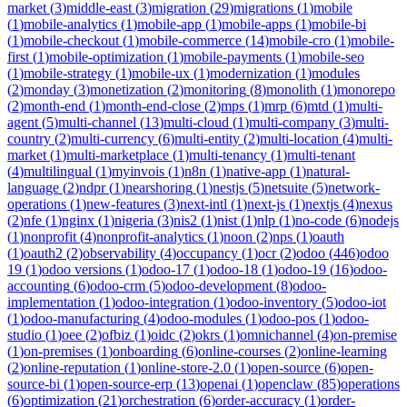
market
(
3
)
middle-east
(
3
)
migration
(
29
)
migrations
(
1
)
mobile
(
1
)
mobile-analytics
(
1
)
mobile-app
(
1
)
mobile-apps
(
1
)
mobile-bi
(
1
)
mobile-checkout
(
1
)
mobile-commerce
(
14
)
mobile-cro
(
1
)
mobile-
first
(
1
)
mobile-optimization
(
1
)
mobile-payments
(
1
)
mobile-seo
(
1
)
mobile-strategy
(
1
)
mobile-ux
(
1
)
modernization
(
1
)
modules
(
2
)
monday
(
3
)
monetization
(
2
)
monitoring
(
8
)
monolith
(
1
)
monorepo
(
2
)
month-end
(
1
)
month-end-close
(
2
)
mps
(
1
)
mrp
(
6
)
mtd
(
1
)
multi-
agent
(
5
)
multi-channel
(
13
)
multi-cloud
(
1
)
multi-company
(
3
)
multi-
country
(
2
)
multi-currency
(
6
)
multi-entity
(
2
)
multi-location
(
4
)
multi-
market
(
1
)
multi-marketplace
(
1
)
multi-tenancy
(
1
)
multi-tenant
(
4
)
multilingual
(
1
)
myinvois
(
1
)
n8n
(
1
)
native-app
(
1
)
natural-
language
(
2
)
ndpr
(
1
)
nearshoring
(
1
)
nestjs
(
5
)
netsuite
(
5
)
network-
operations
(
1
)
new-features
(
3
)
next-intl
(
1
)
next-js
(
1
)
nextjs
(
4
)
nexus
(
2
)
nfe
(
1
)
nginx
(
1
)
nigeria
(
3
)
nis2
(
1
)
nist
(
1
)
nlp
(
1
)
no-code
(
6
)
nodejs
(
1
)
nonprofit
(
4
)
nonprofit-analytics
(
1
)
noon
(
2
)
nps
(
1
)
oauth
(
1
)
oauth2
(
2
)
observability
(
4
)
occupancy
(
1
)
ocr
(
2
)
odoo
(
446
)
odoo
19
(
1
)
odoo versions
(
1
)
odoo-17
(
1
)
odoo-18
(
1
)
odoo-19
(
16
)
odoo-
accounting
(
6
)
odoo-crm
(
5
)
odoo-development
(
8
)
odoo-
implementation
(
1
)
odoo-integration
(
1
)
odoo-inventory
(
5
)
odoo-iot
(
1
)
odoo-manufacturing
(
4
)
odoo-modules
(
1
)
odoo-pos
(
1
)
odoo-
studio
(
1
)
oee
(
2
)
ofbiz
(
1
)
oidc
(
2
)
okrs
(
1
)
omnichannel
(
4
)
on-premise
(
1
)
on-premises
(
1
)
onboarding
(
6
)
online-courses
(
2
)
online-learning
(
2
)
online-reputation
(
1
)
online-store-2.0
(
1
)
open-source
(
6
)
open-
source-bi
(
1
)
open-source-erp
(
13
)
openai
(
1
)
openclaw
(
85
)
operations
(
6
)
optimization
(
21
)
orchestration
(
6
)
order-accuracy
(
1
)
order-