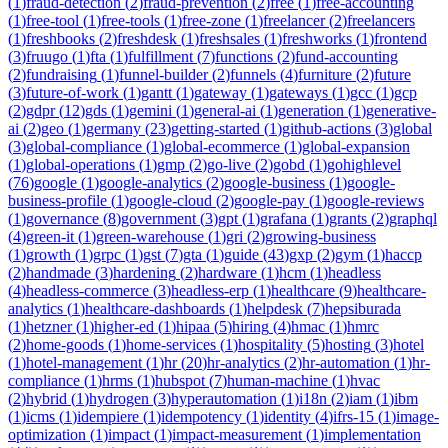
(
1
)
fraud-detection
(
2
)
fraud-prevention
(
2
)
free
(
1
)
free-accounting
(
1
)
free-tool
(
1
)
free-tools
(
1
)
free-zone
(
1
)
freelancer
(
2
)
freelancers
(
1
)
freshbooks
(
2
)
freshdesk
(
1
)
freshsales
(
1
)
freshworks
(
1
)
frontend
(
3
)
fruugo
(
1
)
fta
(
1
)
fulfillment
(
7
)
functions
(
2
)
fund-accounting
(
2
)
fundraising
(
1
)
funnel-builder
(
2
)
funnels
(
4
)
furniture
(
2
)
future
(
3
)
future-of-work
(
1
)
gantt
(
1
)
gateway
(
1
)
gateways
(
1
)
gcc
(
1
)
gcp
(
2
)
gdpr
(
12
)
gds
(
1
)
gemini
(
1
)
general-ai
(
1
)
generation
(
1
)
generative-
ai
(
2
)
geo
(
1
)
germany
(
23
)
getting-started
(
1
)
github-actions
(
3
)
global
(
3
)
global-compliance
(
1
)
global-ecommerce
(
1
)
global-expansion
(
1
)
global-operations
(
1
)
gmp
(
2
)
go-live
(
2
)
gobd
(
1
)
gohighlevel
(
76
)
google
(
1
)
google-analytics
(
2
)
google-business
(
1
)
google-
business-profile
(
1
)
google-cloud
(
2
)
google-pay
(
1
)
google-reviews
(
1
)
governance
(
8
)
government
(
3
)
gpt
(
1
)
grafana
(
1
)
grants
(
2
)
graphql
(
4
)
green-it
(
1
)
green-warehouse
(
1
)
gri
(
2
)
growing-business
(
1
)
growth
(
1
)
grpc
(
1
)
gst
(
7
)
gta
(
1
)
guide
(
43
)
gxp
(
2
)
gym
(
1
)
haccp
(
2
)
handmade
(
3
)
hardening
(
2
)
hardware
(
1
)
hcm
(
1
)
headless
(
4
)
headless-commerce
(
3
)
headless-erp
(
1
)
healthcare
(
9
)
healthcare-
analytics
(
1
)
healthcare-dashboards
(
1
)
helpdesk
(
7
)
hepsiburada
(
1
)
hetzner
(
1
)
higher-ed
(
1
)
hipaa
(
5
)
hiring
(
4
)
hmac
(
1
)
hmrc
(
2
)
home-goods
(
1
)
home-services
(
1
)
hospitality
(
5
)
hosting
(
3
)
hotel
(
1
)
hotel-management
(
1
)
hr
(
20
)
hr-analytics
(
2
)
hr-automation
(
1
)
hr-
compliance
(
1
)
hrms
(
1
)
hubspot
(
7
)
human-machine
(
1
)
hvac
(
2
)
hybrid
(
1
)
hydrogen
(
3
)
hyperautomation
(
1
)
i18n
(
2
)
iam
(
1
)
ibm
(
1
)
icms
(
1
)
idempiere
(
1
)
idempotency
(
1
)
identity
(
4
)
ifrs-15
(
1
)
image-
optimization
(
1
)
impact
(
1
)
impact-measurement
(
1
)
implementation