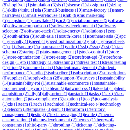
(
8
)
shopifyql
(
1
)
simulation
(
3
)
sis
(
1
)
sisense
(
1
)
six-sigma
(
1
)
sizing
(
1
)
skills
(
4
)
sku
(
1
)
sla
(
5
)
small-business
(
10
)
smart-factory
(
1
)
smart-
narratives
(
1
)
smart-warehouse
(
1
)
smb
(
9
)
sms-marketing
(
5
)
snapshots
(
1
)
snowflake
(
1
)
soc2
(
5
)
social-commerce
(
5
)
software
(
4
)
software-comparison
(
1
)
software-development
(
1
)
software-
selection
(
2
)
software-stack
(
1
)
solar-energy
(
1
)
solutions
(
1
)
sop
(
2
)
south-africa
(
3
)
south-asia
(
1
)
south-korea
(
1
)
southeast-asia
(
2
)
spc
(
1
)
specialty
(
1
)
speed
(
1
)
speed-optimization
(
2
)
spot
(
1
)
spreadsheets
(
1
)
sql
(
2
)
square
(
1
)
squarespace
(
1
)
ssdlc
(
1
)
ssl
(
2
)
sso
(
2
)
sst
(
1
)
star-
schema
(
2
)
startup
(
2
)
state-management
(
1
)
stock-control
(
1
)
store
(
1
)
store-optimization
(
1
)
store-setup
(
2
)
storefront-api
(
3
)
storefront-
design
(
1
)
stp
(
1
)
strategy
(
35
)
streaming
(
4
)
stress-test
(
1
)
stress-testing
(
1
)
stripe
(
2
)
structured-data
(
1
)
student-management
(
2
)
student-
performance
(
1
)
studio
(
3
)
subscriber
(
1
)
subscription
(
2
)
subscriptions
(
6
)
supplier
(
1
)
supply-chain
(
28
)
support
(
6
)
surveys
(
1
)
sustainability
(
14
)
sustainability-roi
(
1
)
sustainable-ecommerce
(
1
)
sustainable-
procurement
(
1
)
sync
(
1
)
tableau
(
3
)
tailwind-css
(
1
)
takealot
(
1
)
talent-
acquisition
(
2
)
tally
(
4
)
tally-prime
(
1
)
tanstack
(
1
)
tasks
(
1
)
tax
(
5
)
tax-
automation
(
2
)
tax-compliance
(
3
)
taxation
(
1
)
tco
(
5
)
tco-analysis
(
1
)
tds
(
1
)
team
(
1
)
tech
(
1
)
technical
(
1
)
technical-seo
(
4
)
technology
(
2
)
telecom
(
3
)
templates
(
3
)
temu
(
1
)
terraform
(
1
)
territory-
management
(
1
)
testing
(
7
)
text-messaging
(
1
)
textile
(
2
)
theme-
customization
(
1
)
theme-development
(
2
)
themes
(
1
)
theory-of-
constraints
(
1
)
third-party
(
1
)
throttling
(
1
)
ticketing
(
1
)
ticketing-