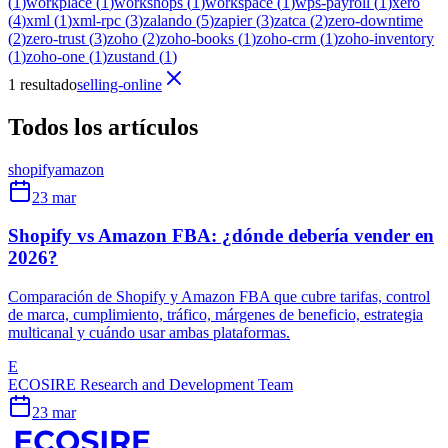
(
1
)
workplace
(
1
)
workshops
(
1
)
workspace
(
1
)
wps-payroll
(
1
)
xero
(
4
)
xml
(
1
)
xml-rpc
(
3
)
zalando
(
5
)
zapier
(
3
)
zatca
(
2
)
zero-downtime
(
2
)
zero-trust
(
3
)
zoho
(
2
)
zoho-books
(
1
)
zoho-crm
(
1
)
zoho-inventory
(
1
)
zoho-one
(
1
)
zustand
(
1
)
1 resultado
selling-online
Todos los artículos
shopify
amazon
23 mar
Shopify vs Amazon FBA: ¿dónde debería vender en
2026?
Comparación de Shopify y Amazon FBA que cubre tarifas, control
de marca, cumplimiento, tráfico, márgenes de beneficio, estrategia
multicanal y cuándo usar ambas plataformas.
E
ECOSIRE Research and Development Team
23 mar