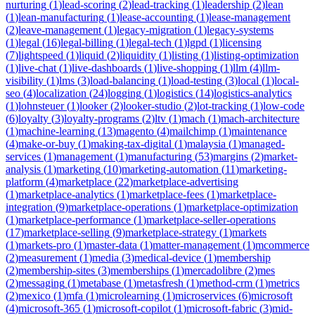
nurturing
(
1
)
lead-scoring
(
2
)
lead-tracking
(
1
)
leadership
(
2
)
lean
(
1
)
lean-manufacturing
(
1
)
lease-accounting
(
1
)
lease-management
(
2
)
leave-management
(
1
)
legacy-migration
(
1
)
legacy-systems
(
1
)
legal
(
16
)
legal-billing
(
1
)
legal-tech
(
1
)
lgpd
(
1
)
licensing
(
7
)
lightspeed
(
1
)
liquid
(
2
)
liquidity
(
1
)
listing
(
1
)
listing-optimization
(
1
)
live-chat
(
1
)
live-dashboards
(
1
)
live-shopping
(
1
)
llm
(
4
)
llm-
visibility
(
1
)
lms
(
3
)
load-balancing
(
1
)
load-testing
(
3
)
local
(
1
)
local-
seo
(
4
)
localization
(
24
)
logging
(
1
)
logistics
(
14
)
logistics-analytics
(
1
)
lohnsteuer
(
1
)
looker
(
2
)
looker-studio
(
2
)
lot-tracking
(
1
)
low-code
(
6
)
loyalty
(
3
)
loyalty-programs
(
2
)
ltv
(
1
)
mach
(
1
)
mach-architecture
(
1
)
machine-learning
(
13
)
magento
(
4
)
mailchimp
(
1
)
maintenance
(
4
)
make-or-buy
(
1
)
making-tax-digital
(
1
)
malaysia
(
1
)
managed-
services
(
1
)
management
(
1
)
manufacturing
(
53
)
margins
(
2
)
market-
analysis
(
1
)
marketing
(
10
)
marketing-automation
(
11
)
marketing-
platform
(
4
)
marketplace
(
22
)
marketplace-advertising
(
1
)
marketplace-analytics
(
1
)
marketplace-fees
(
1
)
marketplace-
integration
(
9
)
marketplace-operations
(
1
)
marketplace-optimization
(
1
)
marketplace-performance
(
1
)
marketplace-seller-operations
(
17
)
marketplace-selling
(
9
)
marketplace-strategy
(
1
)
markets
(
1
)
markets-pro
(
1
)
master-data
(
1
)
matter-management
(
1
)
mcommerce
(
2
)
measurement
(
1
)
media
(
3
)
medical-device
(
1
)
membership
(
2
)
membership-sites
(
3
)
memberships
(
1
)
mercadolibre
(
2
)
mes
(
2
)
messaging
(
1
)
metabase
(
1
)
metasfresh
(
1
)
method-crm
(
1
)
metrics
(
2
)
mexico
(
1
)
mfa
(
1
)
microlearning
(
1
)
microservices
(
6
)
microsoft
(
4
)
microsoft-365
(
1
)
microsoft-copilot
(
1
)
microsoft-fabric
(
3
)
mid-