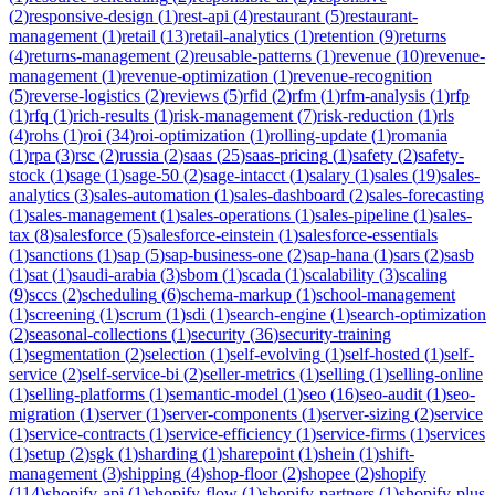
(
2
)
responsive-design
(
1
)
rest-api
(
4
)
restaurant
(
5
)
restaurant-
management
(
1
)
retail
(
13
)
retail-analytics
(
1
)
retention
(
9
)
returns
(
4
)
returns-management
(
2
)
reusable-patterns
(
1
)
revenue
(
10
)
revenue-
management
(
1
)
revenue-optimization
(
1
)
revenue-recognition
(
5
)
reverse-logistics
(
2
)
reviews
(
5
)
rfid
(
2
)
rfm
(
1
)
rfm-analysis
(
1
)
rfp
(
1
)
rfq
(
1
)
rich-results
(
1
)
risk-management
(
7
)
risk-reduction
(
1
)
rls
(
4
)
rohs
(
1
)
roi
(
34
)
roi-optimization
(
1
)
rolling-update
(
1
)
romania
(
1
)
rpa
(
3
)
rsc
(
2
)
russia
(
2
)
saas
(
25
)
saas-pricing
(
1
)
safety
(
2
)
safety-
stock
(
1
)
sage
(
1
)
sage-50
(
2
)
sage-intacct
(
1
)
salary
(
1
)
sales
(
19
)
sales-
analytics
(
3
)
sales-automation
(
1
)
sales-dashboard
(
2
)
sales-forecasting
(
1
)
sales-management
(
1
)
sales-operations
(
1
)
sales-pipeline
(
1
)
sales-
tax
(
8
)
salesforce
(
5
)
salesforce-einstein
(
1
)
salesforce-essentials
(
1
)
sanctions
(
1
)
sap
(
5
)
sap-business-one
(
2
)
sap-hana
(
1
)
sars
(
2
)
sasb
(
1
)
sat
(
1
)
saudi-arabia
(
3
)
sbom
(
1
)
scada
(
1
)
scalability
(
3
)
scaling
(
9
)
sccs
(
2
)
scheduling
(
6
)
schema-markup
(
1
)
school-management
(
1
)
screening
(
1
)
scrum
(
1
)
sdi
(
1
)
search-engine
(
1
)
search-optimization
(
2
)
seasonal-collections
(
1
)
security
(
36
)
security-training
(
1
)
segmentation
(
2
)
selection
(
1
)
self-evolving
(
1
)
self-hosted
(
1
)
self-
service
(
2
)
self-service-bi
(
2
)
seller-metrics
(
1
)
selling
(
1
)
selling-online
(
1
)
selling-platforms
(
1
)
semantic-model
(
1
)
seo
(
16
)
seo-audit
(
1
)
seo-
migration
(
1
)
server
(
1
)
server-components
(
1
)
server-sizing
(
2
)
service
(
1
)
service-contracts
(
1
)
service-efficiency
(
1
)
service-firms
(
1
)
services
(
1
)
setup
(
2
)
sgk
(
1
)
sharding
(
1
)
sharepoint
(
1
)
shein
(
1
)
shift-
management
(
3
)
shipping
(
4
)
shop-floor
(
2
)
shopee
(
2
)
shopify
(
114
)
shopify-api
(
1
)
shopify-flow
(
1
)
shopify-partners
(
1
)
shopify-plus