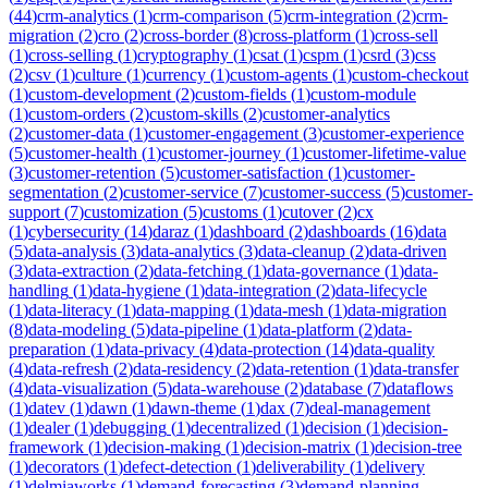
(
44
)
crm-analytics
(
1
)
crm-comparison
(
5
)
crm-integration
(
2
)
crm-
migration
(
2
)
cro
(
2
)
cross-border
(
8
)
cross-platform
(
1
)
cross-sell
(
1
)
cross-selling
(
1
)
cryptography
(
1
)
csat
(
1
)
cspm
(
1
)
csrd
(
3
)
css
(
2
)
csv
(
1
)
culture
(
1
)
currency
(
1
)
custom-agents
(
1
)
custom-checkout
(
1
)
custom-development
(
2
)
custom-fields
(
1
)
custom-module
(
1
)
custom-orders
(
2
)
custom-skills
(
2
)
customer-analytics
(
2
)
customer-data
(
1
)
customer-engagement
(
3
)
customer-experience
(
5
)
customer-health
(
1
)
customer-journey
(
1
)
customer-lifetime-value
(
3
)
customer-retention
(
5
)
customer-satisfaction
(
1
)
customer-
segmentation
(
2
)
customer-service
(
7
)
customer-success
(
5
)
customer-
support
(
7
)
customization
(
5
)
customs
(
1
)
cutover
(
2
)
cx
(
1
)
cybersecurity
(
14
)
daraz
(
1
)
dashboard
(
2
)
dashboards
(
16
)
data
(
5
)
data-analysis
(
3
)
data-analytics
(
3
)
data-cleanup
(
2
)
data-driven
(
3
)
data-extraction
(
2
)
data-fetching
(
1
)
data-governance
(
1
)
data-
handling
(
1
)
data-hygiene
(
1
)
data-integration
(
2
)
data-lifecycle
(
1
)
data-literacy
(
1
)
data-mapping
(
1
)
data-mesh
(
1
)
data-migration
(
8
)
data-modeling
(
5
)
data-pipeline
(
1
)
data-platform
(
2
)
data-
preparation
(
1
)
data-privacy
(
4
)
data-protection
(
14
)
data-quality
(
4
)
data-refresh
(
2
)
data-residency
(
2
)
data-retention
(
1
)
data-transfer
(
4
)
data-visualization
(
5
)
data-warehouse
(
2
)
database
(
7
)
dataflows
(
1
)
datev
(
1
)
dawn
(
1
)
dawn-theme
(
1
)
dax
(
7
)
deal-management
(
1
)
dealer
(
1
)
debugging
(
1
)
decentralized
(
1
)
decision
(
1
)
decision-
framework
(
1
)
decision-making
(
1
)
decision-matrix
(
1
)
decision-tree
(
1
)
decorators
(
1
)
defect-detection
(
1
)
deliverability
(
1
)
delivery
(
1
)
delmiaworks
(
1
)
demand-forecasting
(
3
)
demand-planning