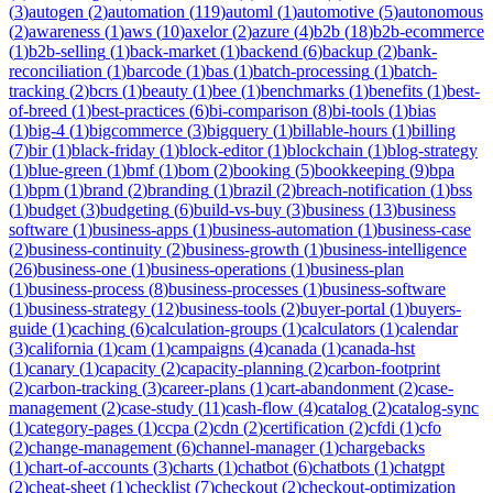
(
3
)
autogen
(
2
)
automation
(
119
)
automl
(
1
)
automotive
(
5
)
autonomous
(
2
)
awareness
(
1
)
aws
(
10
)
axelor
(
2
)
azure
(
4
)
b2b
(
18
)
b2b-ecommerce
(
1
)
b2b-selling
(
1
)
back-market
(
1
)
backend
(
6
)
backup
(
2
)
bank-
reconciliation
(
1
)
barcode
(
1
)
bas
(
1
)
batch-processing
(
1
)
batch-
tracking
(
2
)
bcrs
(
1
)
beauty
(
1
)
bee
(
1
)
benchmarks
(
1
)
benefits
(
1
)
best-
of-breed
(
1
)
best-practices
(
6
)
bi-comparison
(
8
)
bi-tools
(
1
)
bias
(
1
)
big-4
(
1
)
bigcommerce
(
3
)
bigquery
(
1
)
billable-hours
(
1
)
billing
(
7
)
bir
(
1
)
black-friday
(
1
)
block-editor
(
1
)
blockchain
(
1
)
blog-strategy
(
1
)
blue-green
(
1
)
bmf
(
1
)
bom
(
2
)
booking
(
5
)
bookkeeping
(
9
)
bpa
(
1
)
bpm
(
1
)
brand
(
2
)
branding
(
1
)
brazil
(
2
)
breach-notification
(
1
)
bss
(
1
)
budget
(
3
)
budgeting
(
6
)
build-vs-buy
(
3
)
business
(
13
)
business
software
(
1
)
business-apps
(
1
)
business-automation
(
1
)
business-case
(
2
)
business-continuity
(
2
)
business-growth
(
1
)
business-intelligence
(
26
)
business-one
(
1
)
business-operations
(
1
)
business-plan
(
1
)
business-process
(
8
)
business-processes
(
1
)
business-software
(
1
)
business-strategy
(
12
)
business-tools
(
2
)
buyer-portal
(
1
)
buyers-
guide
(
1
)
caching
(
6
)
calculation-groups
(
1
)
calculators
(
1
)
calendar
(
3
)
california
(
1
)
cam
(
1
)
campaigns
(
4
)
canada
(
1
)
canada-hst
(
1
)
canary
(
1
)
capacity
(
2
)
capacity-planning
(
2
)
carbon-footprint
(
2
)
carbon-tracking
(
3
)
career-plans
(
1
)
cart-abandonment
(
2
)
case-
management
(
2
)
case-study
(
11
)
cash-flow
(
4
)
catalog
(
2
)
catalog-sync
(
1
)
category-pages
(
1
)
ccpa
(
2
)
cdn
(
2
)
certification
(
2
)
cfdi
(
1
)
cfo
(
2
)
change-management
(
6
)
channel-manager
(
1
)
chargebacks
(
1
)
chart-of-accounts
(
3
)
charts
(
1
)
chatbot
(
6
)
chatbots
(
1
)
chatgpt
(
2
)
cheat-sheet
(
1
)
checklist
(
7
)
checkout
(
2
)
checkout-optimization