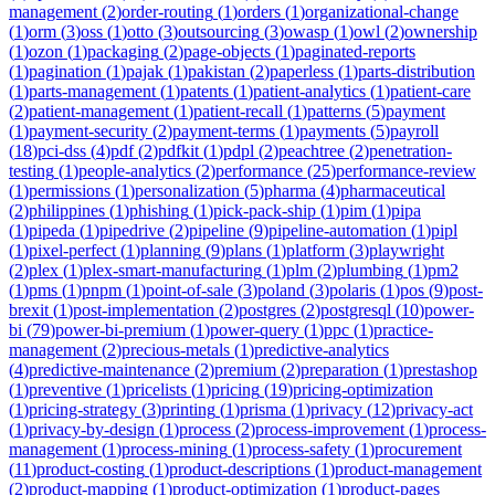
management
(
2
)
order-routing
(
1
)
orders
(
1
)
organizational-change
(
1
)
orm
(
3
)
oss
(
1
)
otto
(
3
)
outsourcing
(
3
)
owasp
(
1
)
owl
(
2
)
ownership
(
1
)
ozon
(
1
)
packaging
(
2
)
page-objects
(
1
)
paginated-reports
(
1
)
pagination
(
1
)
pajak
(
1
)
pakistan
(
2
)
paperless
(
1
)
parts-distribution
(
1
)
parts-management
(
1
)
patents
(
1
)
patient-analytics
(
1
)
patient-care
(
2
)
patient-management
(
1
)
patient-recall
(
1
)
patterns
(
5
)
payment
(
1
)
payment-security
(
2
)
payment-terms
(
1
)
payments
(
5
)
payroll
(
18
)
pci-dss
(
4
)
pdf
(
2
)
pdfkit
(
1
)
pdpl
(
2
)
peachtree
(
2
)
penetration-
testing
(
1
)
people-analytics
(
2
)
performance
(
25
)
performance-review
(
1
)
permissions
(
1
)
personalization
(
5
)
pharma
(
4
)
pharmaceutical
(
2
)
philippines
(
1
)
phishing
(
1
)
pick-pack-ship
(
1
)
pim
(
1
)
pipa
(
1
)
pipeda
(
1
)
pipedrive
(
2
)
pipeline
(
9
)
pipeline-automation
(
1
)
pipl
(
1
)
pixel-perfect
(
1
)
planning
(
9
)
plans
(
1
)
platform
(
3
)
playwright
(
2
)
plex
(
1
)
plex-smart-manufacturing
(
1
)
plm
(
2
)
plumbing
(
1
)
pm2
(
1
)
pms
(
1
)
pnpm
(
1
)
point-of-sale
(
3
)
poland
(
3
)
polaris
(
1
)
pos
(
9
)
post-
brexit
(
1
)
post-implementation
(
2
)
postgres
(
2
)
postgresql
(
10
)
power-
bi
(
79
)
power-bi-premium
(
1
)
power-query
(
1
)
ppc
(
1
)
practice-
management
(
2
)
precious-metals
(
1
)
predictive-analytics
(
4
)
predictive-maintenance
(
2
)
premium
(
2
)
preparation
(
1
)
prestashop
(
1
)
preventive
(
1
)
pricelists
(
1
)
pricing
(
19
)
pricing-optimization
(
1
)
pricing-strategy
(
3
)
printing
(
1
)
prisma
(
1
)
privacy
(
12
)
privacy-act
(
1
)
privacy-by-design
(
1
)
process
(
2
)
process-improvement
(
1
)
process-
management
(
1
)
process-mining
(
1
)
process-safety
(
1
)
procurement
(
11
)
product-costing
(
1
)
product-descriptions
(
1
)
product-management
(
2
)
product-mapping
(
1
)
product-optimization
(
1
)
product-pages