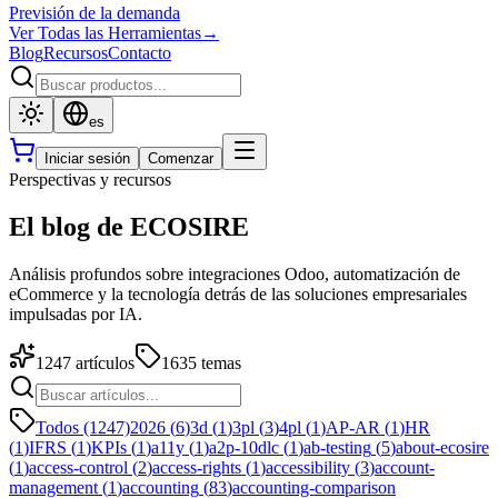
Previsión de la demanda
Ver Todas las Herramientas
→
Blog
Recursos
Contacto
es
Iniciar sesión
Comenzar
Perspectivas y recursos
El blog de ECOSIRE
Análisis profundos sobre integraciones Odoo, automatización de
eCommerce y la tecnología detrás de las soluciones empresariales
impulsadas por IA.
1247
artículos
1635
temas
Todos (1247)
2026
(
6
)
3d
(
1
)
3pl
(
3
)
4pl
(
1
)
AP-AR
(
1
)
HR
(
1
)
IFRS
(
1
)
KPIs
(
1
)
a11y
(
1
)
a2p-10dlc
(
1
)
ab-testing
(
5
)
about-ecosire
(
1
)
access-control
(
2
)
access-rights
(
1
)
accessibility
(
3
)
account-
management
(
1
)
accounting
(
83
)
accounting-comparison