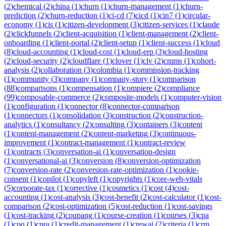
(
2
)
chemical
(
2
)
china
(
1
)
churn
(
1
)
churn-management
(
1
)
churn-
prediction
(
2
)
churn-reduction
(
1
)
ci-cd
(
7
)
cicd
(
1
)
cin7
(
1
)
circular-
economy
(
1
)
cis
(
1
)
citizen-development
(
3
)
citizen-services
(
1
)
claude
(
2
)
clickfunnels
(
2
)
client-acquisition
(
1
)
client-management
(
2
)
client-
onboarding
(
1
)
client-portal
(
2
)
client-setup
(
1
)
client-success
(
1
)
cloud
(
8
)
cloud-accounting
(
1
)
cloud-cost
(
1
)
cloud-erp
(
3
)
cloud-hosting
(
2
)
cloud-security
(
2
)
cloudflare
(
1
)
clover
(
1
)
clv
(
2
)
cmms
(
1
)
cohort-
analysis
(
2
)
collaboration
(
3
)
colombia
(
1
)
commission-tracking
(
1
)
community
(
3
)
company
(
1
)
company-story
(
1
)
comparison
(
88
)
comparisons
(
1
)
compensation
(
1
)
compiere
(
2
)
compliance
(
99
)
composable-commerce
(
2
)
composite-models
(
1
)
computer-vision
(
1
)
configuration
(
1
)
connector
(
8
)
connector-comparison
(
1
)
connectors
(
1
)
consolidation
(
3
)
construction
(
2
)
construction-
analytics
(
1
)
consultancy
(
2
)
consulting
(
3
)
containers
(
3
)
content
(
1
)
content-management
(
2
)
content-marketing
(
3
)
continuous-
improvement
(
1
)
contract-management
(
1
)
contract-review
(
1
)
contracts
(
3
)
conversation-ai
(
1
)
conversation-design
(
1
)
conversational-ai
(
3
)
conversion
(
8
)
conversion-optimization
(
7
)
conversion-rate
(
2
)
conversion-rate-optimization
(
1
)
cookie-
consent
(
1
)
copilot
(
1
)
copyleft
(
1
)
copyrights
(
1
)
core-web-vitals
(
5
)
corporate-tax
(
1
)
corrective
(
1
)
cosmetics
(
1
)
cost
(
4
)
cost-
accounting
(
1
)
cost-analysis
(
3
)
cost-benefit
(
2
)
cost-calculator
(
1
)
cost-
comparison
(
2
)
cost-optimization
(
5
)
cost-reduction
(
1
)
cost-savings
(
1
)
cost-tracking
(
2
)
coupang
(
1
)
course-creation
(
1
)
courses
(
3
)
cpa
(
1
)
cpq
(
1
)
cpra
(
1
)
credit-management
(
1
)
crewai
(
2
)
criteria
(
1
)
crm