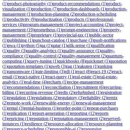
(
1
)
product-photography
(
1
)
product-recommendations
(
1
)
product-
visualization
(
1
)
production
(
7
)
production-dashboards
(
1
)
production-
management
(
1
)
production-planning
(
2
)
production-scheduling
(
1
)
productivity
(
9
)
productization
(
1
)
products
(
1
)
professional-
services
(
4
)
program-management
(
1
)
project-accounting
(
2
)
project-
management
(
19
)
prometheus
(
1
)
prompt-engineering
(
1
)
property-
management
(
5
)
proprietary
(
1
)
provincial-tax
(
1
)
public-sector
(
1
)
publishing
(
1
)
punchout-catalog
(
1
)
purchase
(
3
)
push-notifications
(
1
)
pwa
(
1
)
python
(
5
)
qa
(
1
)
qatar
(
1
)
qlik-sense
(
1
)
qualification
(
1
)
quality
(
3
)
quality-analytics
(
1
)
quality-assurance
(
1
)
quality-
compliance
(
1
)
quality-control
(
2
)
quality-management
(
2
)
quantum-
computing
(
1
)
query-tuning
(
1
)
quickbooks
(
8
)
quickstart
(
1
)
quotation
(
1
)
quotation-templates
(
1
)
qweb
(
3
)
rag
(
1
)
rakuten
(
1
)
ranking
(
1
)
ransomware
(
1
)
rate-limiting
(
3
)
rdl
(
1
)
react
(
8
)
react-19
(
2
)
react-
email
(
1
)
react-native
(
1
)
react-query
(
1
)
real-estate
(
5
)
real-estate-
analytics
(
1
)
real-time
(
4
)
recharts
(
1
)
recipe-management
(
1
)
recommendations
(
1
)
reconciliation
(
1
)
recruitment
(
6
)
recurring-
billing
(
1
)
recurring-revenue
(
5
)
redis
(
2
)
refurbished
(
1
)
registration
(
1
)
regulation
(
1
)
regulations
(
2
)
regulatory
(
3
)
reliability
(
2
)
remix
(
2
)
remote-work
(
2
)
renewable-energy
(
1
)
renewal-management
(
1
)
rental
(
3
)
rental-business
(
1
)
reorder-point
(
1
)
repeat-purchases
(
1
)
replication
(
1
)
report-generation
(
1
)
reporting
(
12
)
reports
(
3
)
repricing
(
1
)
reputation
(
1
)
reputation-management
(
2
)
reserved-
instances
(
1
)
resilience
(
2
)
resource-allocation
(
1
)
resource-planning
(
1
)
resource-scheduling
(
2
)
responsible-ai
(
2
)
responsive