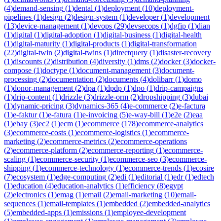
(
4
)
demand-sensing
(
1
)
dental
(
1
)
deployment
(
10
)
deployment-
pipelines
(
1
)
design
(
2
)
design-system
(
1
)
developer
(
1
)
development
(
13
)
device-management
(
1
)
devops
(
29
)
devsecops
(
1
)
dgfip
(
1
)
dian
(
1
)
digital
(
1
)
digital-adoption
(
1
)
digital-business
(
1
)
digital-health
(
1
)
digital-maturity
(
1
)
digital-products
(
1
)
digital-transformation
(
22
)
digital-twin
(
2
)
digital-twins
(
1
)
directquery
(
1
)
disaster-recovery
(
1
)
discounts
(
2
)
distribution
(
4
)
diversity
(
1
)
dms
(
2
)
docker
(
3
)
docker-
compose
(
1
)
doctype
(
1
)
document-management
(
3
)
document-
processing
(
2
)
documentation
(
2
)
documents
(
4
)
dolibarr
(
1
)
domo
(
1
)
donor-management
(
2
)
dpa
(
1
)
dpdp
(
1
)
dpo
(
1
)
drip-campaigns
(
1
)
drip-content
(
1
)
drizzle
(
3
)
drizzle-orm
(
2
)
dropshipping
(
3
)
dubai
(
1
)
dynamic-pricing
(
3
)
dynamics-365
(
4
)
e-commerce
(
2
)
e-factura
(
1
)
e-faktur
(
1
)
e-fatura
(
1
)
e-invoicing
(
5
)
e-way-bill
(
1
)
e2e
(
2
)
eaa
(
1
)
ebay
(
3
)
ec2
(
1
)
ecm
(
1
)
ecommerce
(
178
)
ecommerce-analytics
(
3
)
ecommerce-costs
(
1
)
ecommerce-logistics
(
1
)
ecommerce-
marketing
(
2
)
ecommerce-metrics
(
2
)
ecommerce-operations
(
2
)
ecommerce-platform
(
2
)
ecommerce-reporting
(
1
)
ecommerce-
scaling
(
1
)
ecommerce-security
(
1
)
ecommerce-seo
(
3
)
ecommerce-
shipping
(
1
)
ecommerce-technology
(
1
)
ecommerce-trends
(
1
)
ecosire
(
7
)
ecosystem
(
1
)
edge-computing
(
2
)
edi
(
1
)
editorial
(
1
)
edr
(
1
)
edtech
(
1
)
education
(
4
)
education-analytics
(
1
)
efficiency
(
8
)
egypt
(
2
)
electronics
(
1
)
emag
(
1
)
email
(
2
)
email-marketing
(
10
)
email-
sequences
(
1
)
email-templates
(
1
)
embedded
(
2
)
embedded-analytics
(
5
)
embedded-apps
(
1
)
emissions
(
1
)
employee-development