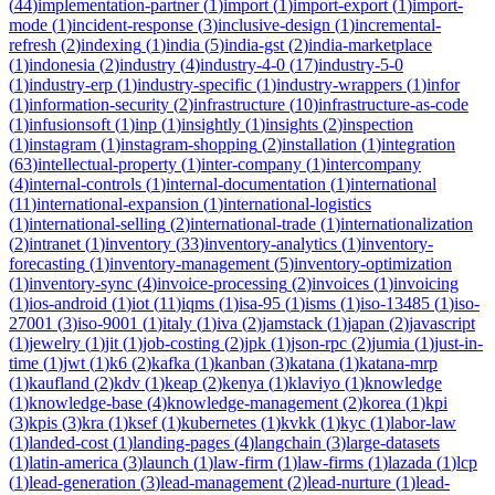
(
44
)
implementation-partner
(
1
)
import
(
1
)
import-export
(
1
)
import-
mode
(
1
)
incident-response
(
3
)
inclusive-design
(
1
)
incremental-
refresh
(
2
)
indexing
(
1
)
india
(
5
)
india-gst
(
2
)
india-marketplace
(
1
)
indonesia
(
2
)
industry
(
4
)
industry-4-0
(
17
)
industry-5-0
(
1
)
industry-erp
(
1
)
industry-specific
(
1
)
industry-wrappers
(
1
)
infor
(
1
)
information-security
(
2
)
infrastructure
(
10
)
infrastructure-as-code
(
1
)
infusionsoft
(
1
)
inp
(
1
)
insightly
(
1
)
insights
(
2
)
inspection
(
1
)
instagram
(
1
)
instagram-shopping
(
2
)
installation
(
1
)
integration
(
63
)
intellectual-property
(
1
)
inter-company
(
1
)
intercompany
(
4
)
internal-controls
(
1
)
internal-documentation
(
1
)
international
(
11
)
international-expansion
(
1
)
international-logistics
(
1
)
international-selling
(
2
)
international-trade
(
1
)
internationalization
(
2
)
intranet
(
1
)
inventory
(
33
)
inventory-analytics
(
1
)
inventory-
forecasting
(
1
)
inventory-management
(
5
)
inventory-optimization
(
1
)
inventory-sync
(
4
)
invoice-processing
(
2
)
invoices
(
1
)
invoicing
(
1
)
ios-android
(
1
)
iot
(
11
)
iqms
(
1
)
isa-95
(
1
)
isms
(
1
)
iso-13485
(
1
)
iso-
27001
(
3
)
iso-9001
(
1
)
italy
(
1
)
iva
(
2
)
jamstack
(
1
)
japan
(
2
)
javascript
(
1
)
jewelry
(
1
)
jit
(
1
)
job-costing
(
2
)
jpk
(
1
)
json-rpc
(
2
)
jumia
(
1
)
just-in-
time
(
1
)
jwt
(
1
)
k6
(
2
)
kafka
(
1
)
kanban
(
3
)
katana
(
1
)
katana-mrp
(
1
)
kaufland
(
2
)
kdv
(
1
)
keap
(
2
)
kenya
(
1
)
klaviyo
(
1
)
knowledge
(
1
)
knowledge-base
(
4
)
knowledge-management
(
2
)
korea
(
1
)
kpi
(
3
)
kpis
(
3
)
kra
(
1
)
ksef
(
1
)
kubernetes
(
1
)
kvkk
(
1
)
kyc
(
1
)
labor-law
(
1
)
landed-cost
(
1
)
landing-pages
(
4
)
langchain
(
3
)
large-datasets
(
1
)
latin-america
(
3
)
launch
(
1
)
law-firm
(
1
)
law-firms
(
1
)
lazada
(
1
)
lcp
(
1
)
lead-generation
(
3
)
lead-management
(
2
)
lead-nurture
(
1
)
lead-