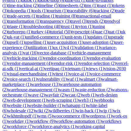
system
(
1
)
tiktok
(
1
)
tiktok-shop
(
4
)
time-off
(
1
)
time-to-market
(
1
)
time-tracking
(
2
)
timeline
(
5
)
timesheets
(
2
)
tms
(
1
)
toast
(
1
)
tokens
(
3
)
tokopedia
(
1
)
tools
(
1
)
tourism
(
1
)
traceability
(
6
)
tracking
(
2
)
trade
(
1
)
trade-secrets
(
1
)
trading
(
1
)
training
(
8
)
transactional-email
(
1
)
transformation
(
1
)
transparency
(
3
)
travel
(
3
)
trends
(
2
)
trendyol
(
1
)
triage
(
1
)
troubleshooting
(
40
)
trust
(
1
)
tryton
(
1
)
tuning
(
2
)
turborepo
(
1
)
turkey
(
4
)
tutorial
(
50
)
typescript
(
4
)
uae
(
3
)
uat
(
1
)
uk
(
2
)
uk-vat
(
1
)
unified-commerce
(
1
)
unit-tests
(
1
)
updates
(
1
)
upgrade
(
3
)
upsell
(
1
)
upselling
(
1
)
user-acquisition
(
1
)
user-adoption
(
2
)
user-
experience
(
3
)
utilization
(
1
)
ux
(
1
)
v4
(
1
)
validation
(
1
)
variance-
analysis
(
1
)
vat
(
16
)
vector-database
(
1
)
vehicle-management
(
1
)
vehicle-tracking
(
1
)
vendor-coordination
(
1
)
vendor-evaluation
(
1
)
vendor-management
(
4
)
vendor-risk
(
1
)
vendor-selection
(
2
)
vercel-
ai-sdk
(
1
)
vertical-ai
(
1
)
vertipaq
(
1
)
vietnam
(
1
)
views
(
1
)
vision-2030
(
1
)
visual-merchandising
(
1
)
vitest
(
1
)
voice-ai
(
1
)
voice-commerce
(
2
)
voice-search
(
1
)
vulnerability
(
1
)
waf
(
1
)
walmart
(
3
)
walmart-
marketplace
(
1
)
warehouse
(
13
)
warehouse-automation
(
2
)
warehouse-management
(
1
)
wasm
(
1
)
waste-reduction
(
2
)
watsonx-
orchestrate
(
1
)
wave
(
2
)
wayfair
(
2
)
wcag
(
2
)
web
(
1
)
web-design
(
2
)
web-development
(
1
)
web-scraping
(
1
)
web3
(
1
)
webhooks
(
8
)
website
(
1
)
website-builder
(
1
)
whatsapp
(
1
)
white-label
(
6
)
wholesale
(
12
)
wiki
(
2
)
wildberries
(
1
)
win-back
(
1
)
wip
(
1
)
wix
(
2
)
wkhtmltopdf
(
1
)
wms
(
5
)
woocommerce
(
8
)
wordpress
(
1
)
work-os
(
1
)
workday
(
1
)
workflow
(
9
)
workflow-automation
(
1
)
workflows
(
2
)
workforce
(
7
)
workforce-analytics
(
1
)
working-capital