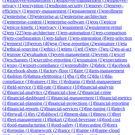
(
1
)
employee-engagement
(
1
)
employee-management
(
3
)
employee-
privacy
(
1
)
encryption
(
1
)
endpoint-security
(
1
)
energy
(
3
)
energy-
efficiency
(
1
)
energy-management
(
1
)
engagement
(
1
)
enrollment
(
2
)
enterprise
(
39
)
enterprise-ai
(
2
)
enterprise-architecture
(
1
)
enterprise-content
(
1
)
enterprise-software
(
1
)
eoq
(
1
)
epicor
(
2
)
epicor-kinetic
(
1
)
eprivacy
(
1
)
equipment
(
2
)
equipment-rental
(
2
)
erp
(
225
)
erp-architecture
(
1
)
erp-automation
(
1
)
erp-comparison
(
9
)
erp-configuration
(
1
)
erp-failure
(
1
)
erp-integration
(
8
)
erp-selection
(
2
)
erpnext
(
18
)
errors
(
40
)
esg
(
5
)
esg-reporting
(
2
)
esignature
(
1
)
eta
(
2
)
ethical-sourcing
(
1
)
ethics
(
1
)
etims
(
1
)
etl
(
5
)
etsy
(
3
)
eu
(
2
)
eu-ai-act
(
1
)
europe
(
2
)
evaluation
(
3
)
event-management
(
2
)
events
(
1
)
excel
(
3
)
exchanges
(
1
)
executive-reporting
(
1
)
expansion
(
1
)
expectations
(
1
)
expo
(
1
)
export-compliance
(
1
)
extensibility
(
2
)
fabric
(
1
)
facebook
(
1
)
facebook-shops
(
1
)
factory-floor
(
1
)
faire
(
1
)
farm-management
(
1
)
fashion
(
6
)
fattura-elettronica
(
1
)
fba
(
1
)
fbr
(
2
)
fda
(
1
)
fda-
compliance
(
3
)
features
(
1
)
fec
(
1
)
fedramp
(
1
)
field-management
(
1
)
field-service
(
1
)
fill-rate
(
1
)
finance
(
10
)
financial-analysis
(
2
)
financial-analytics
(
2
)
financial-close
(
2
)
financial-crime
(
1
)
financial-dashboard
(
1
)
financial-management
(
1
)
financial-metrics
(
1
)
financial-planning
(
1
)
financial-projections
(
1
)
financial-reporting
(
4
)
financial-reports
(
2
)
financial-services
(
3
)
fine-tuning
(
1
)
fintech
(
3
)
firewall
(
1
)
firs
(
2
)
fishbowl
(
1
)
fitment-data
(
1
)
fitness
(
1
)
fleet
(
1
)
fleet-management
(
1
)
flipkart
(
2
)
food-beverage
(
4
)
food-cost
(
1
)
food-manufacturing
(
1
)
food-safety
(
1
)
forecasting
(
9
)
forex
(
1
)
formulas
(
1
)
framework
(
2
)
france
(
1
)
frappe
(
4
)
frappe-cloud