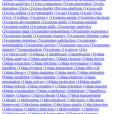
(
44
)
crm-analytics
(
1
)
crm-comparison
(
5
)
crm-integration
(
2
)
crm-
migration
(
2
)
cro
(
2
)
cross-border
(
8
)
cross-platform
(
1
)
cross-sell
(
1
)
cross-selling
(
1
)
cryptography
(
1
)
csat
(
1
)
cspm
(
1
)
csrd
(
3
)
css
(
2
)
csv
(
1
)
culture
(
1
)
currency
(
1
)
custom-agents
(
1
)
custom-checkout
(
1
)
custom-development
(
2
)
custom-fields
(
1
)
custom-module
(
1
)
custom-orders
(
2
)
custom-skills
(
2
)
customer-analytics
(
2
)
customer-data
(
1
)
customer-engagement
(
3
)
customer-experience
(
5
)
customer-health
(
1
)
customer-journey
(
1
)
customer-lifetime-value
(
3
)
customer-retention
(
5
)
customer-satisfaction
(
1
)
customer-
segmentation
(
2
)
customer-service
(
7
)
customer-success
(
5
)
customer-
support
(
7
)
customization
(
5
)
customs
(
1
)
cutover
(
2
)
cx
(
1
)
cybersecurity
(
14
)
daraz
(
1
)
dashboard
(
2
)
dashboards
(
16
)
data
(
5
)
data-analysis
(
3
)
data-analytics
(
3
)
data-cleanup
(
2
)
data-driven
(
3
)
data-extraction
(
2
)
data-fetching
(
1
)
data-governance
(
1
)
data-
handling
(
1
)
data-hygiene
(
1
)
data-integration
(
2
)
data-lifecycle
(
1
)
data-literacy
(
1
)
data-mapping
(
1
)
data-mesh
(
1
)
data-migration
(
8
)
data-modeling
(
5
)
data-pipeline
(
1
)
data-platform
(
2
)
data-
preparation
(
1
)
data-privacy
(
4
)
data-protection
(
14
)
data-quality
(
4
)
data-refresh
(
2
)
data-residency
(
2
)
data-retention
(
1
)
data-transfer
(
4
)
data-visualization
(
5
)
data-warehouse
(
2
)
database
(
7
)
dataflows
(
1
)
datev
(
1
)
dawn
(
1
)
dawn-theme
(
1
)
dax
(
7
)
deal-management
(
1
)
dealer
(
1
)
debugging
(
1
)
decentralized
(
1
)
decision
(
1
)
decision-
framework
(
1
)
decision-making
(
1
)
decision-matrix
(
1
)
decision-tree
(
1
)
decorators
(
1
)
defect-detection
(
1
)
deliverability
(
1
)
delivery
(
1
)
delmiaworks
(
1
)
demand-forecasting
(
3
)
demand-planning