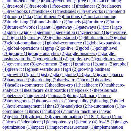
(
1
)
fraud-detection
(
2
)
fraud-prevention
(
2
)
free
(
1
)
free-accounting
(
1
)
free-tool
(
1
)
free-tools
(
1
)
free-zone
(
1
)
freelancer
(
2
)
freelancers
(
1
)
freshbooks
(
2
)
freshdesk
(
1
)
freshsales
(
1
)
freshworks
(
1
)
frontend
(
3
)
fruugo
(
1
)
fta
(
1
)
fulfillment
(
7
)
functions
(
2
)
fund-accounting
(
2
)
fundraising
(
1
)
funnel-builder
(
2
)
funnels
(
4
)
furniture
(
2
)
future
(
3
)
future-of-work
(
1
)
gantt
(
1
)
gateway
(
1
)
gateways
(
1
)
gcc
(
1
)
gcp
(
2
)
gdpr
(
12
)
gds
(
1
)
gemini
(
1
)
general-ai
(
1
)
generation
(
1
)
generative-
ai
(
2
)
geo
(
1
)
germany
(
23
)
getting-started
(
1
)
github-actions
(
3
)
global
(
3
)
global-compliance
(
1
)
global-ecommerce
(
1
)
global-expansion
(
1
)
global-operations
(
1
)
gmp
(
2
)
go-live
(
2
)
gobd
(
1
)
gohighlevel
(
76
)
google
(
1
)
google-analytics
(
2
)
google-business
(
1
)
google-
business-profile
(
1
)
google-cloud
(
2
)
google-pay
(
1
)
google-reviews
(
1
)
governance
(
8
)
government
(
3
)
gpt
(
1
)
grafana
(
1
)
grants
(
2
)
graphql
(
4
)
green-it
(
1
)
green-warehouse
(
1
)
gri
(
2
)
growing-business
(
1
)
growth
(
1
)
grpc
(
1
)
gst
(
7
)
gta
(
1
)
guide
(
43
)
gxp
(
2
)
gym
(
1
)
haccp
(
2
)
handmade
(
3
)
hardening
(
2
)
hardware
(
1
)
hcm
(
1
)
headless
(
4
)
headless-commerce
(
3
)
headless-erp
(
1
)
healthcare
(
9
)
healthcare-
analytics
(
1
)
healthcare-dashboards
(
1
)
helpdesk
(
7
)
hepsiburada
(
1
)
hetzner
(
1
)
higher-ed
(
1
)
hipaa
(
5
)
hiring
(
4
)
hmac
(
1
)
hmrc
(
2
)
home-goods
(
1
)
home-services
(
1
)
hospitality
(
5
)
hosting
(
3
)
hotel
(
1
)
hotel-management
(
1
)
hr
(
20
)
hr-analytics
(
2
)
hr-automation
(
1
)
hr-
compliance
(
1
)
hrms
(
1
)
hubspot
(
7
)
human-machine
(
1
)
hvac
(
2
)
hybrid
(
1
)
hydrogen
(
3
)
hyperautomation
(
1
)
i18n
(
2
)
iam
(
1
)
ibm
(
1
)
icms
(
1
)
idempiere
(
1
)
idempotency
(
1
)
identity
(
4
)
ifrs-15
(
1
)
image-
optimization
(
1
)
impact
(
1
)
impact-measurement
(
1
)
implementation