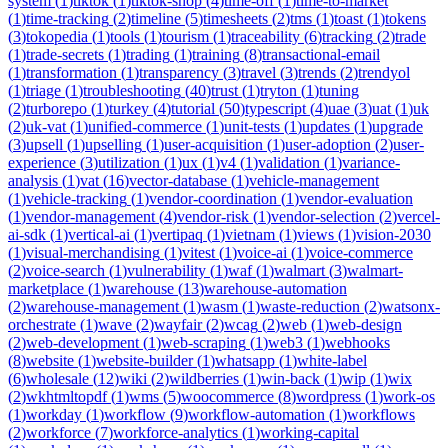
system
(
1
)
tiktok
(
1
)
tiktok-shop
(
4
)
time-off
(
1
)
time-to-market
(
1
)
time-tracking
(
2
)
timeline
(
5
)
timesheets
(
2
)
tms
(
1
)
toast
(
1
)
tokens
(
3
)
tokopedia
(
1
)
tools
(
1
)
tourism
(
1
)
traceability
(
6
)
tracking
(
2
)
trade
(
1
)
trade-secrets
(
1
)
trading
(
1
)
training
(
8
)
transactional-email
(
1
)
transformation
(
1
)
transparency
(
3
)
travel
(
3
)
trends
(
2
)
trendyol
(
1
)
triage
(
1
)
troubleshooting
(
40
)
trust
(
1
)
tryton
(
1
)
tuning
(
2
)
turborepo
(
1
)
turkey
(
4
)
tutorial
(
50
)
typescript
(
4
)
uae
(
3
)
uat
(
1
)
uk
(
2
)
uk-vat
(
1
)
unified-commerce
(
1
)
unit-tests
(
1
)
updates
(
1
)
upgrade
(
3
)
upsell
(
1
)
upselling
(
1
)
user-acquisition
(
1
)
user-adoption
(
2
)
user-
experience
(
3
)
utilization
(
1
)
ux
(
1
)
v4
(
1
)
validation
(
1
)
variance-
analysis
(
1
)
vat
(
16
)
vector-database
(
1
)
vehicle-management
(
1
)
vehicle-tracking
(
1
)
vendor-coordination
(
1
)
vendor-evaluation
(
1
)
vendor-management
(
4
)
vendor-risk
(
1
)
vendor-selection
(
2
)
vercel-
ai-sdk
(
1
)
vertical-ai
(
1
)
vertipaq
(
1
)
vietnam
(
1
)
views
(
1
)
vision-2030
(
1
)
visual-merchandising
(
1
)
vitest
(
1
)
voice-ai
(
1
)
voice-commerce
(
2
)
voice-search
(
1
)
vulnerability
(
1
)
waf
(
1
)
walmart
(
3
)
walmart-
marketplace
(
1
)
warehouse
(
13
)
warehouse-automation
(
2
)
warehouse-management
(
1
)
wasm
(
1
)
waste-reduction
(
2
)
watsonx-
orchestrate
(
1
)
wave
(
2
)
wayfair
(
2
)
wcag
(
2
)
web
(
1
)
web-design
(
2
)
web-development
(
1
)
web-scraping
(
1
)
web3
(
1
)
webhooks
(
8
)
website
(
1
)
website-builder
(
1
)
whatsapp
(
1
)
white-label
(
6
)
wholesale
(
12
)
wiki
(
2
)
wildberries
(
1
)
win-back
(
1
)
wip
(
1
)
wix
(
2
)
wkhtmltopdf
(
1
)
wms
(
5
)
woocommerce
(
8
)
wordpress
(
1
)
work-os
(
1
)
workday
(
1
)
workflow
(
9
)
workflow-automation
(
1
)
workflows
(
2
)
workforce
(
7
)
workforce-analytics
(
1
)
working-capital