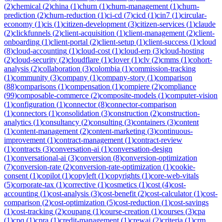
(
2
)
chemical
(
2
)
china
(
1
)
churn
(
1
)
churn-management
(
1
)
churn-
prediction
(
2
)
churn-reduction
(
1
)
ci-cd
(
7
)
cicd
(
1
)
cin7
(
1
)
circular-
economy
(
1
)
cis
(
1
)
citizen-development
(
3
)
citizen-services
(
1
)
claude
(
2
)
clickfunnels
(
2
)
client-acquisition
(
1
)
client-management
(
2
)
client-
onboarding
(
1
)
client-portal
(
2
)
client-setup
(
1
)
client-success
(
1
)
cloud
(
8
)
cloud-accounting
(
1
)
cloud-cost
(
1
)
cloud-erp
(
3
)
cloud-hosting
(
2
)
cloud-security
(
2
)
cloudflare
(
1
)
clover
(
1
)
clv
(
2
)
cmms
(
1
)
cohort-
analysis
(
2
)
collaboration
(
3
)
colombia
(
1
)
commission-tracking
(
1
)
community
(
3
)
company
(
1
)
company-story
(
1
)
comparison
(
88
)
comparisons
(
1
)
compensation
(
1
)
compiere
(
2
)
compliance
(
99
)
composable-commerce
(
2
)
composite-models
(
1
)
computer-vision
(
1
)
configuration
(
1
)
connector
(
8
)
connector-comparison
(
1
)
connectors
(
1
)
consolidation
(
3
)
construction
(
2
)
construction-
analytics
(
1
)
consultancy
(
2
)
consulting
(
3
)
containers
(
3
)
content
(
1
)
content-management
(
2
)
content-marketing
(
3
)
continuous-
improvement
(
1
)
contract-management
(
1
)
contract-review
(
1
)
contracts
(
3
)
conversation-ai
(
1
)
conversation-design
(
1
)
conversational-ai
(
3
)
conversion
(
8
)
conversion-optimization
(
7
)
conversion-rate
(
2
)
conversion-rate-optimization
(
1
)
cookie-
consent
(
1
)
copilot
(
1
)
copyleft
(
1
)
copyrights
(
1
)
core-web-vitals
(
5
)
corporate-tax
(
1
)
corrective
(
1
)
cosmetics
(
1
)
cost
(
4
)
cost-
accounting
(
1
)
cost-analysis
(
3
)
cost-benefit
(
2
)
cost-calculator
(
1
)
cost-
comparison
(
2
)
cost-optimization
(
5
)
cost-reduction
(
1
)
cost-savings
(
1
)
cost-tracking
(
2
)
coupang
(
1
)
course-creation
(
1
)
courses
(
3
)
cpa
(
1
)
cpq
(
1
)
cpra
(
1
)
credit-management
(
1
)
crewai
(
2
)
criteria
(
1
)
crm