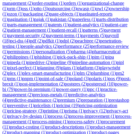
management
(
2
)
order-routing
(
1
)
orders
(
1
)
organizational-change
(
1
)
orm
(
3
)
oss
(
1
)
otto
(
3
)
outsourcing
(
3
)
owasp
(
1
)
owl
(
2
)
ownership
(
1
)
ozon
(
1
)
packaging
(
2
)
page-objects
(
1
)
paginated-reports
(
1
)
pagination
(
1
)
pajak
(
1
)
pakistan
(
2
)
paperless
(
1
)
parts-distribution
(
1
)
parts-management
(
1
)
patents
(
1
)
patient-analytics
(
1
)
patient-care
(
2
)
patient-management
(
1
)
patient-recall
(
1
)
patterns
(
5
)
payment
(
1
)
payment-security
(
2
)
payment-terms
(
1
)
payments
(
5
)
payroll
(
18
)
pci-dss
(
4
)
pdf
(
2
)
pdfkit
(
1
)
pdpl
(
2
)
peachtree
(
2
)
penetration-
testing
(
1
)
people-analytics
(
2
)
performance
(
25
)
performance-review
(
1
)
permissions
(
1
)
personalization
(
5
)
pharma
(
4
)
pharmaceutical
(
2
)
philippines
(
1
)
phishing
(
1
)
pick-pack-ship
(
1
)
pim
(
1
)
pipa
(
1
)
pipeda
(
1
)
pipedrive
(
2
)
pipeline
(
9
)
pipeline-automation
(
1
)
pipl
(
1
)
pixel-perfect
(
1
)
planning
(
9
)
plans
(
1
)
platform
(
3
)
playwright
(
2
)
plex
(
1
)
plex-smart-manufacturing
(
1
)
plm
(
2
)
plumbing
(
1
)
pm2
(
1
)
pms
(
1
)
pnpm
(
1
)
point-of-sale
(
3
)
poland
(
3
)
polaris
(
1
)
pos
(
9
)
post-
brexit
(
1
)
post-implementation
(
2
)
postgres
(
2
)
postgresql
(
10
)
power-
bi
(
79
)
power-bi-premium
(
1
)
power-query
(
1
)
ppc
(
1
)
practice-
management
(
2
)
precious-metals
(
1
)
predictive-analytics
(
4
)
predictive-maintenance
(
2
)
premium
(
2
)
preparation
(
1
)
prestashop
(
1
)
preventive
(
1
)
pricelists
(
1
)
pricing
(
19
)
pricing-optimization
(
1
)
pricing-strategy
(
3
)
printing
(
1
)
prisma
(
1
)
privacy
(
12
)
privacy-act
(
1
)
privacy-by-design
(
1
)
process
(
2
)
process-improvement
(
1
)
process-
management
(
1
)
process-mining
(
1
)
process-safety
(
1
)
procurement
(
11
)
product-costing
(
1
)
product-descriptions
(
1
)
product-management
(
2
)
product-mapping
(
1
)
product-optimization
(
1
)
product-pages