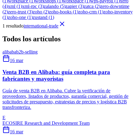
(
1
)
workplace
(
1
)
workshops
(
1
)
workspace
(
1
)
wps-payroll
(
1
)
xero
(
4
)
xml
(
1
)
xml-rpc
(
3
)
zalando
(
5
)
zapier
(
3
)
zatca
(
2
)
zero-downtime
(
2
)
zero-trust
(
3
)
zoho
(
2
)
zoho-books
(
1
)
zoho-crm
(
1
)
zoho-inventory
(
1
)
zoho-one
(
1
)
zustand
(
1
)
1 resultado
international-trade
Todos los artículos
alibaba
b2b-selling
16 mar
Venta B2B en Alibaba: guía completa para
fabricantes y mayoristas
Guía de venta B2B en Alibaba. Cubre la verificación de
proveedores, listados de productos, garantía comercial, gestión de
solicitudes de presupuesto, estrategias de precios y logística B2B
transfronteriza.
E
ECOSIRE Research and Development Team
16 mar