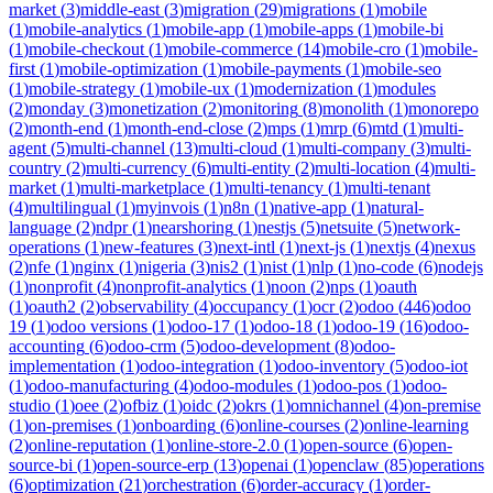
market
(
3
)
middle-east
(
3
)
migration
(
29
)
migrations
(
1
)
mobile
(
1
)
mobile-analytics
(
1
)
mobile-app
(
1
)
mobile-apps
(
1
)
mobile-bi
(
1
)
mobile-checkout
(
1
)
mobile-commerce
(
14
)
mobile-cro
(
1
)
mobile-
first
(
1
)
mobile-optimization
(
1
)
mobile-payments
(
1
)
mobile-seo
(
1
)
mobile-strategy
(
1
)
mobile-ux
(
1
)
modernization
(
1
)
modules
(
2
)
monday
(
3
)
monetization
(
2
)
monitoring
(
8
)
monolith
(
1
)
monorepo
(
2
)
month-end
(
1
)
month-end-close
(
2
)
mps
(
1
)
mrp
(
6
)
mtd
(
1
)
multi-
agent
(
5
)
multi-channel
(
13
)
multi-cloud
(
1
)
multi-company
(
3
)
multi-
country
(
2
)
multi-currency
(
6
)
multi-entity
(
2
)
multi-location
(
4
)
multi-
market
(
1
)
multi-marketplace
(
1
)
multi-tenancy
(
1
)
multi-tenant
(
4
)
multilingual
(
1
)
myinvois
(
1
)
n8n
(
1
)
native-app
(
1
)
natural-
language
(
2
)
ndpr
(
1
)
nearshoring
(
1
)
nestjs
(
5
)
netsuite
(
5
)
network-
operations
(
1
)
new-features
(
3
)
next-intl
(
1
)
next-js
(
1
)
nextjs
(
4
)
nexus
(
2
)
nfe
(
1
)
nginx
(
1
)
nigeria
(
3
)
nis2
(
1
)
nist
(
1
)
nlp
(
1
)
no-code
(
6
)
nodejs
(
1
)
nonprofit
(
4
)
nonprofit-analytics
(
1
)
noon
(
2
)
nps
(
1
)
oauth
(
1
)
oauth2
(
2
)
observability
(
4
)
occupancy
(
1
)
ocr
(
2
)
odoo
(
446
)
odoo
19
(
1
)
odoo versions
(
1
)
odoo-17
(
1
)
odoo-18
(
1
)
odoo-19
(
16
)
odoo-
accounting
(
6
)
odoo-crm
(
5
)
odoo-development
(
8
)
odoo-
implementation
(
1
)
odoo-integration
(
1
)
odoo-inventory
(
5
)
odoo-iot
(
1
)
odoo-manufacturing
(
4
)
odoo-modules
(
1
)
odoo-pos
(
1
)
odoo-
studio
(
1
)
oee
(
2
)
ofbiz
(
1
)
oidc
(
2
)
okrs
(
1
)
omnichannel
(
4
)
on-premise
(
1
)
on-premises
(
1
)
onboarding
(
6
)
online-courses
(
2
)
online-learning
(
2
)
online-reputation
(
1
)
online-store-2.0
(
1
)
open-source
(
6
)
open-
source-bi
(
1
)
open-source-erp
(
13
)
openai
(
1
)
openclaw
(
85
)
operations
(
6
)
optimization
(
21
)
orchestration
(
6
)
order-accuracy
(
1
)
order-