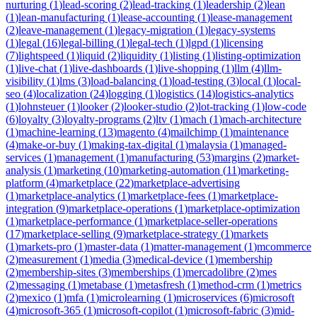
nurturing
(
1
)
lead-scoring
(
2
)
lead-tracking
(
1
)
leadership
(
2
)
lean
(
1
)
lean-manufacturing
(
1
)
lease-accounting
(
1
)
lease-management
(
2
)
leave-management
(
1
)
legacy-migration
(
1
)
legacy-systems
(
1
)
legal
(
16
)
legal-billing
(
1
)
legal-tech
(
1
)
lgpd
(
1
)
licensing
(
7
)
lightspeed
(
1
)
liquid
(
2
)
liquidity
(
1
)
listing
(
1
)
listing-optimization
(
1
)
live-chat
(
1
)
live-dashboards
(
1
)
live-shopping
(
1
)
llm
(
4
)
llm-
visibility
(
1
)
lms
(
3
)
load-balancing
(
1
)
load-testing
(
3
)
local
(
1
)
local-
seo
(
4
)
localization
(
24
)
logging
(
1
)
logistics
(
14
)
logistics-analytics
(
1
)
lohnsteuer
(
1
)
looker
(
2
)
looker-studio
(
2
)
lot-tracking
(
1
)
low-code
(
6
)
loyalty
(
3
)
loyalty-programs
(
2
)
ltv
(
1
)
mach
(
1
)
mach-architecture
(
1
)
machine-learning
(
13
)
magento
(
4
)
mailchimp
(
1
)
maintenance
(
4
)
make-or-buy
(
1
)
making-tax-digital
(
1
)
malaysia
(
1
)
managed-
services
(
1
)
management
(
1
)
manufacturing
(
53
)
margins
(
2
)
market-
analysis
(
1
)
marketing
(
10
)
marketing-automation
(
11
)
marketing-
platform
(
4
)
marketplace
(
22
)
marketplace-advertising
(
1
)
marketplace-analytics
(
1
)
marketplace-fees
(
1
)
marketplace-
integration
(
9
)
marketplace-operations
(
1
)
marketplace-optimization
(
1
)
marketplace-performance
(
1
)
marketplace-seller-operations
(
17
)
marketplace-selling
(
9
)
marketplace-strategy
(
1
)
markets
(
1
)
markets-pro
(
1
)
master-data
(
1
)
matter-management
(
1
)
mcommerce
(
2
)
measurement
(
1
)
media
(
3
)
medical-device
(
1
)
membership
(
2
)
membership-sites
(
3
)
memberships
(
1
)
mercadolibre
(
2
)
mes
(
2
)
messaging
(
1
)
metabase
(
1
)
metasfresh
(
1
)
method-crm
(
1
)
metrics
(
2
)
mexico
(
1
)
mfa
(
1
)
microlearning
(
1
)
microservices
(
6
)
microsoft
(
4
)
microsoft-365
(
1
)
microsoft-copilot
(
1
)
microsoft-fabric
(
3
)
mid-