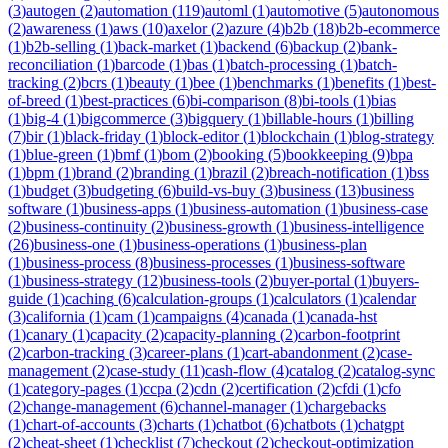
(
3
)
autogen
(
2
)
automation
(
119
)
automl
(
1
)
automotive
(
5
)
autonomous
(
2
)
awareness
(
1
)
aws
(
10
)
axelor
(
2
)
azure
(
4
)
b2b
(
18
)
b2b-ecommerce
(
1
)
b2b-selling
(
1
)
back-market
(
1
)
backend
(
6
)
backup
(
2
)
bank-
reconciliation
(
1
)
barcode
(
1
)
bas
(
1
)
batch-processing
(
1
)
batch-
tracking
(
2
)
bcrs
(
1
)
beauty
(
1
)
bee
(
1
)
benchmarks
(
1
)
benefits
(
1
)
best-
of-breed
(
1
)
best-practices
(
6
)
bi-comparison
(
8
)
bi-tools
(
1
)
bias
(
1
)
big-4
(
1
)
bigcommerce
(
3
)
bigquery
(
1
)
billable-hours
(
1
)
billing
(
7
)
bir
(
1
)
black-friday
(
1
)
block-editor
(
1
)
blockchain
(
1
)
blog-strategy
(
1
)
blue-green
(
1
)
bmf
(
1
)
bom
(
2
)
booking
(
5
)
bookkeeping
(
9
)
bpa
(
1
)
bpm
(
1
)
brand
(
2
)
branding
(
1
)
brazil
(
2
)
breach-notification
(
1
)
bss
(
1
)
budget
(
3
)
budgeting
(
6
)
build-vs-buy
(
3
)
business
(
13
)
business
software
(
1
)
business-apps
(
1
)
business-automation
(
1
)
business-case
(
2
)
business-continuity
(
2
)
business-growth
(
1
)
business-intelligence
(
26
)
business-one
(
1
)
business-operations
(
1
)
business-plan
(
1
)
business-process
(
8
)
business-processes
(
1
)
business-software
(
1
)
business-strategy
(
12
)
business-tools
(
2
)
buyer-portal
(
1
)
buyers-
guide
(
1
)
caching
(
6
)
calculation-groups
(
1
)
calculators
(
1
)
calendar
(
3
)
california
(
1
)
cam
(
1
)
campaigns
(
4
)
canada
(
1
)
canada-hst
(
1
)
canary
(
1
)
capacity
(
2
)
capacity-planning
(
2
)
carbon-footprint
(
2
)
carbon-tracking
(
3
)
career-plans
(
1
)
cart-abandonment
(
2
)
case-
management
(
2
)
case-study
(
11
)
cash-flow
(
4
)
catalog
(
2
)
catalog-sync
(
1
)
category-pages
(
1
)
ccpa
(
2
)
cdn
(
2
)
certification
(
2
)
cfdi
(
1
)
cfo
(
2
)
change-management
(
6
)
channel-manager
(
1
)
chargebacks
(
1
)
chart-of-accounts
(
3
)
charts
(
1
)
chatbot
(
6
)
chatbots
(
1
)
chatgpt
(
2
)
cheat-sheet
(
1
)
checklist
(
7
)
checkout
(
2
)
checkout-optimization