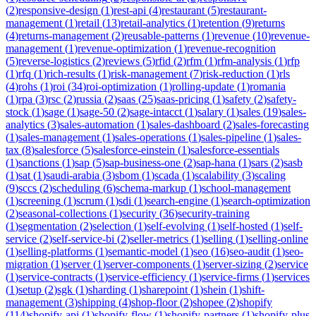
(
2
)
responsive-design
(
1
)
rest-api
(
4
)
restaurant
(
5
)
restaurant-
management
(
1
)
retail
(
13
)
retail-analytics
(
1
)
retention
(
9
)
returns
(
4
)
returns-management
(
2
)
reusable-patterns
(
1
)
revenue
(
10
)
revenue-
management
(
1
)
revenue-optimization
(
1
)
revenue-recognition
(
5
)
reverse-logistics
(
2
)
reviews
(
5
)
rfid
(
2
)
rfm
(
1
)
rfm-analysis
(
1
)
rfp
(
1
)
rfq
(
1
)
rich-results
(
1
)
risk-management
(
7
)
risk-reduction
(
1
)
rls
(
4
)
rohs
(
1
)
roi
(
34
)
roi-optimization
(
1
)
rolling-update
(
1
)
romania
(
1
)
rpa
(
3
)
rsc
(
2
)
russia
(
2
)
saas
(
25
)
saas-pricing
(
1
)
safety
(
2
)
safety-
stock
(
1
)
sage
(
1
)
sage-50
(
2
)
sage-intacct
(
1
)
salary
(
1
)
sales
(
19
)
sales-
analytics
(
3
)
sales-automation
(
1
)
sales-dashboard
(
2
)
sales-forecasting
(
1
)
sales-management
(
1
)
sales-operations
(
1
)
sales-pipeline
(
1
)
sales-
tax
(
8
)
salesforce
(
5
)
salesforce-einstein
(
1
)
salesforce-essentials
(
1
)
sanctions
(
1
)
sap
(
5
)
sap-business-one
(
2
)
sap-hana
(
1
)
sars
(
2
)
sasb
(
1
)
sat
(
1
)
saudi-arabia
(
3
)
sbom
(
1
)
scada
(
1
)
scalability
(
3
)
scaling
(
9
)
sccs
(
2
)
scheduling
(
6
)
schema-markup
(
1
)
school-management
(
1
)
screening
(
1
)
scrum
(
1
)
sdi
(
1
)
search-engine
(
1
)
search-optimization
(
2
)
seasonal-collections
(
1
)
security
(
36
)
security-training
(
1
)
segmentation
(
2
)
selection
(
1
)
self-evolving
(
1
)
self-hosted
(
1
)
self-
service
(
2
)
self-service-bi
(
2
)
seller-metrics
(
1
)
selling
(
1
)
selling-online
(
1
)
selling-platforms
(
1
)
semantic-model
(
1
)
seo
(
16
)
seo-audit
(
1
)
seo-
migration
(
1
)
server
(
1
)
server-components
(
1
)
server-sizing
(
2
)
service
(
1
)
service-contracts
(
1
)
service-efficiency
(
1
)
service-firms
(
1
)
services
(
1
)
setup
(
2
)
sgk
(
1
)
sharding
(
1
)
sharepoint
(
1
)
shein
(
1
)
shift-
management
(
3
)
shipping
(
4
)
shop-floor
(
2
)
shopee
(
2
)
shopify
(
114
)
shopify-api
(
1
)
shopify-flow
(
1
)
shopify-partners
(
1
)
shopify-plus