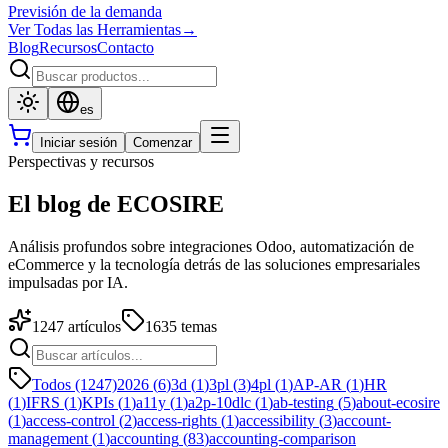
Previsión de la demanda
Ver Todas las Herramientas
→
Blog
Recursos
Contacto
es
Iniciar sesión
Comenzar
Perspectivas y recursos
El blog de ECOSIRE
Análisis profundos sobre integraciones Odoo, automatización de
eCommerce y la tecnología detrás de las soluciones empresariales
impulsadas por IA.
1247
artículos
1635
temas
Todos (1247)
2026
(
6
)
3d
(
1
)
3pl
(
3
)
4pl
(
1
)
AP-AR
(
1
)
HR
(
1
)
IFRS
(
1
)
KPIs
(
1
)
a11y
(
1
)
a2p-10dlc
(
1
)
ab-testing
(
5
)
about-ecosire
(
1
)
access-control
(
2
)
access-rights
(
1
)
accessibility
(
3
)
account-
management
(
1
)
accounting
(
83
)
accounting-comparison