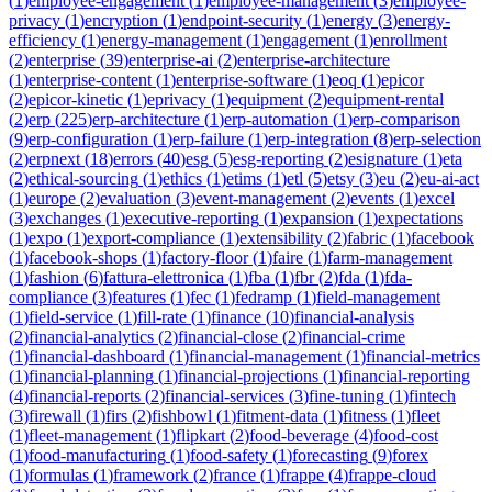
(
1
)
employee-engagement
(
1
)
employee-management
(
3
)
employee-
privacy
(
1
)
encryption
(
1
)
endpoint-security
(
1
)
energy
(
3
)
energy-
efficiency
(
1
)
energy-management
(
1
)
engagement
(
1
)
enrollment
(
2
)
enterprise
(
39
)
enterprise-ai
(
2
)
enterprise-architecture
(
1
)
enterprise-content
(
1
)
enterprise-software
(
1
)
eoq
(
1
)
epicor
(
2
)
epicor-kinetic
(
1
)
eprivacy
(
1
)
equipment
(
2
)
equipment-rental
(
2
)
erp
(
225
)
erp-architecture
(
1
)
erp-automation
(
1
)
erp-comparison
(
9
)
erp-configuration
(
1
)
erp-failure
(
1
)
erp-integration
(
8
)
erp-selection
(
2
)
erpnext
(
18
)
errors
(
40
)
esg
(
5
)
esg-reporting
(
2
)
esignature
(
1
)
eta
(
2
)
ethical-sourcing
(
1
)
ethics
(
1
)
etims
(
1
)
etl
(
5
)
etsy
(
3
)
eu
(
2
)
eu-ai-act
(
1
)
europe
(
2
)
evaluation
(
3
)
event-management
(
2
)
events
(
1
)
excel
(
3
)
exchanges
(
1
)
executive-reporting
(
1
)
expansion
(
1
)
expectations
(
1
)
expo
(
1
)
export-compliance
(
1
)
extensibility
(
2
)
fabric
(
1
)
facebook
(
1
)
facebook-shops
(
1
)
factory-floor
(
1
)
faire
(
1
)
farm-management
(
1
)
fashion
(
6
)
fattura-elettronica
(
1
)
fba
(
1
)
fbr
(
2
)
fda
(
1
)
fda-
compliance
(
3
)
features
(
1
)
fec
(
1
)
fedramp
(
1
)
field-management
(
1
)
field-service
(
1
)
fill-rate
(
1
)
finance
(
10
)
financial-analysis
(
2
)
financial-analytics
(
2
)
financial-close
(
2
)
financial-crime
(
1
)
financial-dashboard
(
1
)
financial-management
(
1
)
financial-metrics
(
1
)
financial-planning
(
1
)
financial-projections
(
1
)
financial-reporting
(
4
)
financial-reports
(
2
)
financial-services
(
3
)
fine-tuning
(
1
)
fintech
(
3
)
firewall
(
1
)
firs
(
2
)
fishbowl
(
1
)
fitment-data
(
1
)
fitness
(
1
)
fleet
(
1
)
fleet-management
(
1
)
flipkart
(
2
)
food-beverage
(
4
)
food-cost
(
1
)
food-manufacturing
(
1
)
food-safety
(
1
)
forecasting
(
9
)
forex
(
1
)
formulas
(
1
)
framework
(
2
)
france
(
1
)
frappe
(
4
)
frappe-cloud