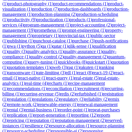
(
1
)
product-photography
(
1
)
product-recommendations
(
1
)
product-
visualization
(
1
)
production
(
7
)
production-dashboards
(
1
)
production-
management
(
1
)
production-planning
(
2
)
production-scheduling
(
1
)
productivity
(
9
)
productization
(
1
)
products
(
1
)
professional-
services
(
4
)
program-management
(
1
)
project-accounting
(
2
)
project-
management
(
19
)
prometheus
(
1
)
prompt-engineering
(
1
)
property-
management
(
5
)
proprietary
(
1
)
provincial-tax
(
1
)
public-sector
(
1
)
publishing
(
1
)
punchout-catalog
(
1
)
purchase
(
3
)
push-notifications
(
1
)
pwa
(
1
)
python
(
5
)
qa
(
1
)
qatar
(
1
)
qlik-sense
(
1
)
qualification
(
1
)
quality
(
3
)
quality-analytics
(
1
)
quality-assurance
(
1
)
quality-
compliance
(
1
)
quality-control
(
2
)
quality-management
(
2
)
quantum-
computing
(
1
)
query-tuning
(
1
)
quickbooks
(
8
)
quickstart
(
1
)
quotation
(
1
)
quotation-templates
(
1
)
qweb
(
3
)
rag
(
1
)
rakuten
(
1
)
ranking
(
1
)
ransomware
(
1
)
rate-limiting
(
3
)
rdl
(
1
)
react
(
8
)
react-19
(
2
)
react-
email
(
1
)
react-native
(
1
)
react-query
(
1
)
real-estate
(
5
)
real-estate-
analytics
(
1
)
real-time
(
4
)
recharts
(
1
)
recipe-management
(
1
)
recommendations
(
1
)
reconciliation
(
1
)
recruitment
(
6
)
recurring-
billing
(
1
)
recurring-revenue
(
5
)
redis
(
2
)
refurbished
(
1
)
registration
(
1
)
regulation
(
1
)
regulations
(
2
)
regulatory
(
3
)
reliability
(
2
)
remix
(
2
)
remote-work
(
2
)
renewable-energy
(
1
)
renewal-management
(
1
)
rental
(
3
)
rental-business
(
1
)
reorder-point
(
1
)
repeat-purchases
(
1
)
replication
(
1
)
report-generation
(
1
)
reporting
(
12
)
reports
(
3
)
repricing
(
1
)
reputation
(
1
)
reputation-management
(
2
)
reserved-
instances
(
1
)
resilience
(
2
)
resource-allocation
(
1
)
resource-planning
(
1
)
resource-scheduling
(
2
)
responsible-ai
(
2
)
responsive