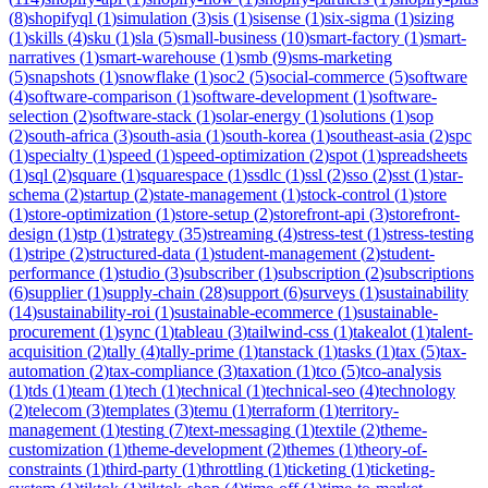
(
8
)
shopifyql
(
1
)
simulation
(
3
)
sis
(
1
)
sisense
(
1
)
six-sigma
(
1
)
sizing
(
1
)
skills
(
4
)
sku
(
1
)
sla
(
5
)
small-business
(
10
)
smart-factory
(
1
)
smart-
narratives
(
1
)
smart-warehouse
(
1
)
smb
(
9
)
sms-marketing
(
5
)
snapshots
(
1
)
snowflake
(
1
)
soc2
(
5
)
social-commerce
(
5
)
software
(
4
)
software-comparison
(
1
)
software-development
(
1
)
software-
selection
(
2
)
software-stack
(
1
)
solar-energy
(
1
)
solutions
(
1
)
sop
(
2
)
south-africa
(
3
)
south-asia
(
1
)
south-korea
(
1
)
southeast-asia
(
2
)
spc
(
1
)
specialty
(
1
)
speed
(
1
)
speed-optimization
(
2
)
spot
(
1
)
spreadsheets
(
1
)
sql
(
2
)
square
(
1
)
squarespace
(
1
)
ssdlc
(
1
)
ssl
(
2
)
sso
(
2
)
sst
(
1
)
star-
schema
(
2
)
startup
(
2
)
state-management
(
1
)
stock-control
(
1
)
store
(
1
)
store-optimization
(
1
)
store-setup
(
2
)
storefront-api
(
3
)
storefront-
design
(
1
)
stp
(
1
)
strategy
(
35
)
streaming
(
4
)
stress-test
(
1
)
stress-testing
(
1
)
stripe
(
2
)
structured-data
(
1
)
student-management
(
2
)
student-
performance
(
1
)
studio
(
3
)
subscriber
(
1
)
subscription
(
2
)
subscriptions
(
6
)
supplier
(
1
)
supply-chain
(
28
)
support
(
6
)
surveys
(
1
)
sustainability
(
14
)
sustainability-roi
(
1
)
sustainable-ecommerce
(
1
)
sustainable-
procurement
(
1
)
sync
(
1
)
tableau
(
3
)
tailwind-css
(
1
)
takealot
(
1
)
talent-
acquisition
(
2
)
tally
(
4
)
tally-prime
(
1
)
tanstack
(
1
)
tasks
(
1
)
tax
(
5
)
tax-
automation
(
2
)
tax-compliance
(
3
)
taxation
(
1
)
tco
(
5
)
tco-analysis
(
1
)
tds
(
1
)
team
(
1
)
tech
(
1
)
technical
(
1
)
technical-seo
(
4
)
technology
(
2
)
telecom
(
3
)
templates
(
3
)
temu
(
1
)
terraform
(
1
)
territory-
management
(
1
)
testing
(
7
)
text-messaging
(
1
)
textile
(
2
)
theme-
customization
(
1
)
theme-development
(
2
)
themes
(
1
)
theory-of-
constraints
(
1
)
third-party
(
1
)
throttling
(
1
)
ticketing
(
1
)
ticketing-