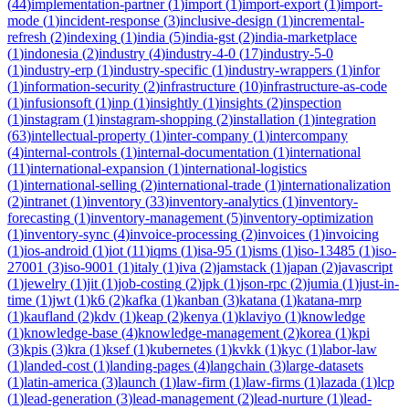
(
44
)
implementation-partner
(
1
)
import
(
1
)
import-export
(
1
)
import-
mode
(
1
)
incident-response
(
3
)
inclusive-design
(
1
)
incremental-
refresh
(
2
)
indexing
(
1
)
india
(
5
)
india-gst
(
2
)
india-marketplace
(
1
)
indonesia
(
2
)
industry
(
4
)
industry-4-0
(
17
)
industry-5-0
(
1
)
industry-erp
(
1
)
industry-specific
(
1
)
industry-wrappers
(
1
)
infor
(
1
)
information-security
(
2
)
infrastructure
(
10
)
infrastructure-as-code
(
1
)
infusionsoft
(
1
)
inp
(
1
)
insightly
(
1
)
insights
(
2
)
inspection
(
1
)
instagram
(
1
)
instagram-shopping
(
2
)
installation
(
1
)
integration
(
63
)
intellectual-property
(
1
)
inter-company
(
1
)
intercompany
(
4
)
internal-controls
(
1
)
internal-documentation
(
1
)
international
(
11
)
international-expansion
(
1
)
international-logistics
(
1
)
international-selling
(
2
)
international-trade
(
1
)
internationalization
(
2
)
intranet
(
1
)
inventory
(
33
)
inventory-analytics
(
1
)
inventory-
forecasting
(
1
)
inventory-management
(
5
)
inventory-optimization
(
1
)
inventory-sync
(
4
)
invoice-processing
(
2
)
invoices
(
1
)
invoicing
(
1
)
ios-android
(
1
)
iot
(
11
)
iqms
(
1
)
isa-95
(
1
)
isms
(
1
)
iso-13485
(
1
)
iso-
27001
(
3
)
iso-9001
(
1
)
italy
(
1
)
iva
(
2
)
jamstack
(
1
)
japan
(
2
)
javascript
(
1
)
jewelry
(
1
)
jit
(
1
)
job-costing
(
2
)
jpk
(
1
)
json-rpc
(
2
)
jumia
(
1
)
just-in-
time
(
1
)
jwt
(
1
)
k6
(
2
)
kafka
(
1
)
kanban
(
3
)
katana
(
1
)
katana-mrp
(
1
)
kaufland
(
2
)
kdv
(
1
)
keap
(
2
)
kenya
(
1
)
klaviyo
(
1
)
knowledge
(
1
)
knowledge-base
(
4
)
knowledge-management
(
2
)
korea
(
1
)
kpi
(
3
)
kpis
(
3
)
kra
(
1
)
ksef
(
1
)
kubernetes
(
1
)
kvkk
(
1
)
kyc
(
1
)
labor-law
(
1
)
landed-cost
(
1
)
landing-pages
(
4
)
langchain
(
3
)
large-datasets
(
1
)
latin-america
(
3
)
launch
(
1
)
law-firm
(
1
)
law-firms
(
1
)
lazada
(
1
)
lcp
(
1
)
lead-generation
(
3
)
lead-management
(
2
)
lead-nurture
(
1
)
lead-