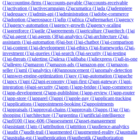
(
1
)
accounting-firms
(
1
)
accounts-payable
(
3
)
accounts-receivable
(
1
)
activation
(
1
)
activecampaign
(
2
)
acumatica
(
1
)
ada
(
2
)
adempiere
(
1
)
adequacy
(
1
)
admin-api
(
1
)
administration
(
1
)
adobe-commerce
(
2
)
adoption
(
2
)
aerospace
(
1
)
afip
(
1
)
africa
(
2
)
aftermarket
(
1
)
agency
(
13
)
agency-automation
(
1
)
agency-growth
(
2
)
agency-scaling
(
1
)
agentforce
(
1
)
agile
(
2
)
agreements
(
1
)
agriculture
(
3
)
agritech
(
1
)
ai
(
62
)
ai-agent
(
1
)
ai-agents
(
38
)
ai-analytics
(
2
)
ai-architecture
(
2
)
ai-
assistants
(
1
)
ai-automation
(
6
)
ai-bot
(
1
)
ai-chatbot
(
1
)
ai-comparison
(
1
)
ai-content
(
1
)
ai-development
(
1
)
ai-ethics
(
1
)
ai-frameworks
(
2
)
ai-
investment
(
1
)
ai-queries
(
1
)
ai-search
(
3
)
ai-security
(
1
)
ai-testing
(
1
)
ai-threats
(
1
)
alerting
(
2
)
alexa
(
1
)
alibaba
(
1
)
aliexpress
(
1
)
all-in-one
(
2
)
allegro
(
2
)
amazon
(
7
)
amazon-ads
(
1
)
amazon-ppc
(
1
)
amazon-
seller
(
1
)
aml
(
1
)
analytics
(
40
)
announcement
(
1
)
anomaly-detection
(
1
)
answer-engine-optimization
(
1
)
aov
(
1
)
ap-automation
(
1
)
apache
(
1
)
apcs
(
1
)
api
(
22
)
api-economy
(
1
)
api-first
(
2
)
api-gateway
(
1
)
api-
integration
(
4
)
api-security
(
2
)
apm
(
1
)
app-bridge
(
1
)
app-commerce
(
1
)
app-development
(
2
)
app-publishing
(
1
)
app-review
(
1
)
app-router
(
1
)
app-store
(
1
)
apparel
(
3
)
appi
(
1
)
apple-pay
(
1
)
applicant-tracking
(
1
)
applications
(
1
)
appointment-booking
(
2
)
appointments
(
1
)
appraisals
(
1
)
approval-chains
(
1
)
approvals
(
3
)
apps
(
1
)
ar
(
1
)
ar-
shopping
(
1
)
architecture
(
17
)
argentina
(
1
)
artificial-intelligence
(
2
)
as9100
(
1
)
asc-606
(
3
)
assessment
(
2
)
asset-management
(
4
)
assistant
(
1
)
ato
(
1
)
attribution
(
1
)
attrition
(
1
)
audience-analytics
(
1
)
audit
(
7
)
audit-trail
(
1
)
augmented
(
1
)
augmented-reality
(
2
)
australia
(
2
)
australia-gst
(
1
)
authentication
(
6
)
authentik
(
2
)
authorization