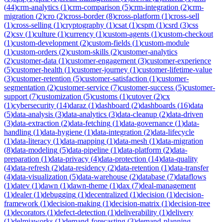
(
44
)
crm-analytics
(
1
)
crm-comparison
(
5
)
crm-integration
(
2
)
crm-
migration
(
2
)
cro
(
2
)
cross-border
(
8
)
cross-platform
(
1
)
cross-sell
(
1
)
cross-selling
(
1
)
cryptography
(
1
)
csat
(
1
)
cspm
(
1
)
csrd
(
3
)
css
(
2
)
csv
(
1
)
culture
(
1
)
currency
(
1
)
custom-agents
(
1
)
custom-checkout
(
1
)
custom-development
(
2
)
custom-fields
(
1
)
custom-module
(
1
)
custom-orders
(
2
)
custom-skills
(
2
)
customer-analytics
(
2
)
customer-data
(
1
)
customer-engagement
(
3
)
customer-experience
(
5
)
customer-health
(
1
)
customer-journey
(
1
)
customer-lifetime-value
(
3
)
customer-retention
(
5
)
customer-satisfaction
(
1
)
customer-
segmentation
(
2
)
customer-service
(
7
)
customer-success
(
5
)
customer-
support
(
7
)
customization
(
5
)
customs
(
1
)
cutover
(
2
)
cx
(
1
)
cybersecurity
(
14
)
daraz
(
1
)
dashboard
(
2
)
dashboards
(
16
)
data
(
5
)
data-analysis
(
3
)
data-analytics
(
3
)
data-cleanup
(
2
)
data-driven
(
3
)
data-extraction
(
2
)
data-fetching
(
1
)
data-governance
(
1
)
data-
handling
(
1
)
data-hygiene
(
1
)
data-integration
(
2
)
data-lifecycle
(
1
)
data-literacy
(
1
)
data-mapping
(
1
)
data-mesh
(
1
)
data-migration
(
8
)
data-modeling
(
5
)
data-pipeline
(
1
)
data-platform
(
2
)
data-
preparation
(
1
)
data-privacy
(
4
)
data-protection
(
14
)
data-quality
(
4
)
data-refresh
(
2
)
data-residency
(
2
)
data-retention
(
1
)
data-transfer
(
4
)
data-visualization
(
5
)
data-warehouse
(
2
)
database
(
7
)
dataflows
(
1
)
datev
(
1
)
dawn
(
1
)
dawn-theme
(
1
)
dax
(
7
)
deal-management
(
1
)
dealer
(
1
)
debugging
(
1
)
decentralized
(
1
)
decision
(
1
)
decision-
framework
(
1
)
decision-making
(
1
)
decision-matrix
(
1
)
decision-tree
(
1
)
decorators
(
1
)
defect-detection
(
1
)
deliverability
(
1
)
delivery
(
1
)
delmiaworks
(
1
)
demand-forecasting
(
3
)
demand-planning