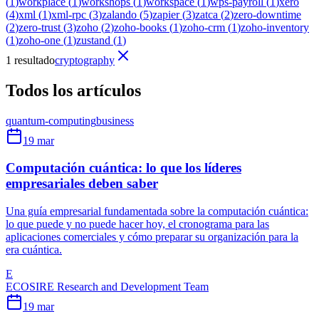
(
1
)
workplace
(
1
)
workshops
(
1
)
workspace
(
1
)
wps-payroll
(
1
)
xero
(
4
)
xml
(
1
)
xml-rpc
(
3
)
zalando
(
5
)
zapier
(
3
)
zatca
(
2
)
zero-downtime
(
2
)
zero-trust
(
3
)
zoho
(
2
)
zoho-books
(
1
)
zoho-crm
(
1
)
zoho-inventory
(
1
)
zoho-one
(
1
)
zustand
(
1
)
1 resultado
cryptography
Todos los artículos
quantum-computing
business
19 mar
Computación cuántica: lo que los líderes
empresariales deben saber
Una guía empresarial fundamentada sobre la computación cuántica:
lo que puede y no puede hacer hoy, el cronograma para las
aplicaciones comerciales y cómo preparar su organización para la
era cuántica.
E
ECOSIRE Research and Development Team
19 mar