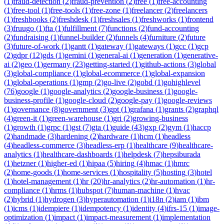
(
1
)
fraud-detection
(
2
)
fraud-prevention
(
2
)
free
(
1
)
free-accounting
(
1
)
free-tool
(
1
)
free-tools
(
1
)
free-zone
(
1
)
freelancer
(
2
)
freelancers
(
1
)
freshbooks
(
2
)
freshdesk
(
1
)
freshsales
(
1
)
freshworks
(
1
)
frontend
(
3
)
fruugo
(
1
)
fta
(
1
)
fulfillment
(
7
)
functions
(
2
)
fund-accounting
(
2
)
fundraising
(
1
)
funnel-builder
(
2
)
funnels
(
4
)
furniture
(
2
)
future
(
3
)
future-of-work
(
1
)
gantt
(
1
)
gateway
(
1
)
gateways
(
1
)
gcc
(
1
)
gcp
(
2
)
gdpr
(
12
)
gds
(
1
)
gemini
(
1
)
general-ai
(
1
)
generation
(
1
)
generative-
ai
(
2
)
geo
(
1
)
germany
(
23
)
getting-started
(
1
)
github-actions
(
3
)
global
(
3
)
global-compliance
(
1
)
global-ecommerce
(
1
)
global-expansion
(
1
)
global-operations
(
1
)
gmp
(
2
)
go-live
(
2
)
gobd
(
1
)
gohighlevel
(
76
)
google
(
1
)
google-analytics
(
2
)
google-business
(
1
)
google-
business-profile
(
1
)
google-cloud
(
2
)
google-pay
(
1
)
google-reviews
(
1
)
governance
(
8
)
government
(
3
)
gpt
(
1
)
grafana
(
1
)
grants
(
2
)
graphql
(
4
)
green-it
(
1
)
green-warehouse
(
1
)
gri
(
2
)
growing-business
(
1
)
growth
(
1
)
grpc
(
1
)
gst
(
7
)
gta
(
1
)
guide
(
43
)
gxp
(
2
)
gym
(
1
)
haccp
(
2
)
handmade
(
3
)
hardening
(
2
)
hardware
(
1
)
hcm
(
1
)
headless
(
4
)
headless-commerce
(
3
)
headless-erp
(
1
)
healthcare
(
9
)
healthcare-
analytics
(
1
)
healthcare-dashboards
(
1
)
helpdesk
(
7
)
hepsiburada
(
1
)
hetzner
(
1
)
higher-ed
(
1
)
hipaa
(
5
)
hiring
(
4
)
hmac
(
1
)
hmrc
(
2
)
home-goods
(
1
)
home-services
(
1
)
hospitality
(
5
)
hosting
(
3
)
hotel
(
1
)
hotel-management
(
1
)
hr
(
20
)
hr-analytics
(
2
)
hr-automation
(
1
)
hr-
compliance
(
1
)
hrms
(
1
)
hubspot
(
7
)
human-machine
(
1
)
hvac
(
2
)
hybrid
(
1
)
hydrogen
(
3
)
hyperautomation
(
1
)
i18n
(
2
)
iam
(
1
)
ibm
(
1
)
icms
(
1
)
idempiere
(
1
)
idempotency
(
1
)
identity
(
4
)
ifrs-15
(
1
)
image-
optimization
(
1
)
impact
(
1
)
impact-measurement
(
1
)
implementation