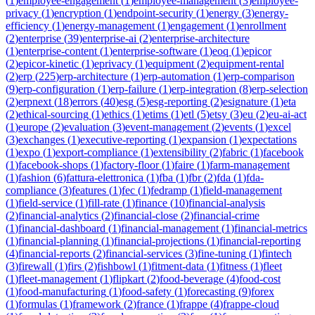
(
1
)
employee-engagement
(
1
)
employee-management
(
3
)
employee-
privacy
(
1
)
encryption
(
1
)
endpoint-security
(
1
)
energy
(
3
)
energy-
efficiency
(
1
)
energy-management
(
1
)
engagement
(
1
)
enrollment
(
2
)
enterprise
(
39
)
enterprise-ai
(
2
)
enterprise-architecture
(
1
)
enterprise-content
(
1
)
enterprise-software
(
1
)
eoq
(
1
)
epicor
(
2
)
epicor-kinetic
(
1
)
eprivacy
(
1
)
equipment
(
2
)
equipment-rental
(
2
)
erp
(
225
)
erp-architecture
(
1
)
erp-automation
(
1
)
erp-comparison
(
9
)
erp-configuration
(
1
)
erp-failure
(
1
)
erp-integration
(
8
)
erp-selection
(
2
)
erpnext
(
18
)
errors
(
40
)
esg
(
5
)
esg-reporting
(
2
)
esignature
(
1
)
eta
(
2
)
ethical-sourcing
(
1
)
ethics
(
1
)
etims
(
1
)
etl
(
5
)
etsy
(
3
)
eu
(
2
)
eu-ai-act
(
1
)
europe
(
2
)
evaluation
(
3
)
event-management
(
2
)
events
(
1
)
excel
(
3
)
exchanges
(
1
)
executive-reporting
(
1
)
expansion
(
1
)
expectations
(
1
)
expo
(
1
)
export-compliance
(
1
)
extensibility
(
2
)
fabric
(
1
)
facebook
(
1
)
facebook-shops
(
1
)
factory-floor
(
1
)
faire
(
1
)
farm-management
(
1
)
fashion
(
6
)
fattura-elettronica
(
1
)
fba
(
1
)
fbr
(
2
)
fda
(
1
)
fda-
compliance
(
3
)
features
(
1
)
fec
(
1
)
fedramp
(
1
)
field-management
(
1
)
field-service
(
1
)
fill-rate
(
1
)
finance
(
10
)
financial-analysis
(
2
)
financial-analytics
(
2
)
financial-close
(
2
)
financial-crime
(
1
)
financial-dashboard
(
1
)
financial-management
(
1
)
financial-metrics
(
1
)
financial-planning
(
1
)
financial-projections
(
1
)
financial-reporting
(
4
)
financial-reports
(
2
)
financial-services
(
3
)
fine-tuning
(
1
)
fintech
(
3
)
firewall
(
1
)
firs
(
2
)
fishbowl
(
1
)
fitment-data
(
1
)
fitness
(
1
)
fleet
(
1
)
fleet-management
(
1
)
flipkart
(
2
)
food-beverage
(
4
)
food-cost
(
1
)
food-manufacturing
(
1
)
food-safety
(
1
)
forecasting
(
9
)
forex
(
1
)
formulas
(
1
)
framework
(
2
)
france
(
1
)
frappe
(
4
)
frappe-cloud