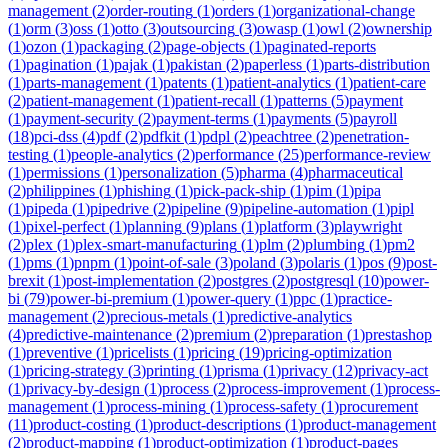
management
(
2
)
order-routing
(
1
)
orders
(
1
)
organizational-change
(
1
)
orm
(
3
)
oss
(
1
)
otto
(
3
)
outsourcing
(
3
)
owasp
(
1
)
owl
(
2
)
ownership
(
1
)
ozon
(
1
)
packaging
(
2
)
page-objects
(
1
)
paginated-reports
(
1
)
pagination
(
1
)
pajak
(
1
)
pakistan
(
2
)
paperless
(
1
)
parts-distribution
(
1
)
parts-management
(
1
)
patents
(
1
)
patient-analytics
(
1
)
patient-care
(
2
)
patient-management
(
1
)
patient-recall
(
1
)
patterns
(
5
)
payment
(
1
)
payment-security
(
2
)
payment-terms
(
1
)
payments
(
5
)
payroll
(
18
)
pci-dss
(
4
)
pdf
(
2
)
pdfkit
(
1
)
pdpl
(
2
)
peachtree
(
2
)
penetration-
testing
(
1
)
people-analytics
(
2
)
performance
(
25
)
performance-review
(
1
)
permissions
(
1
)
personalization
(
5
)
pharma
(
4
)
pharmaceutical
(
2
)
philippines
(
1
)
phishing
(
1
)
pick-pack-ship
(
1
)
pim
(
1
)
pipa
(
1
)
pipeda
(
1
)
pipedrive
(
2
)
pipeline
(
9
)
pipeline-automation
(
1
)
pipl
(
1
)
pixel-perfect
(
1
)
planning
(
9
)
plans
(
1
)
platform
(
3
)
playwright
(
2
)
plex
(
1
)
plex-smart-manufacturing
(
1
)
plm
(
2
)
plumbing
(
1
)
pm2
(
1
)
pms
(
1
)
pnpm
(
1
)
point-of-sale
(
3
)
poland
(
3
)
polaris
(
1
)
pos
(
9
)
post-
brexit
(
1
)
post-implementation
(
2
)
postgres
(
2
)
postgresql
(
10
)
power-
bi
(
79
)
power-bi-premium
(
1
)
power-query
(
1
)
ppc
(
1
)
practice-
management
(
2
)
precious-metals
(
1
)
predictive-analytics
(
4
)
predictive-maintenance
(
2
)
premium
(
2
)
preparation
(
1
)
prestashop
(
1
)
preventive
(
1
)
pricelists
(
1
)
pricing
(
19
)
pricing-optimization
(
1
)
pricing-strategy
(
3
)
printing
(
1
)
prisma
(
1
)
privacy
(
12
)
privacy-act
(
1
)
privacy-by-design
(
1
)
process
(
2
)
process-improvement
(
1
)
process-
management
(
1
)
process-mining
(
1
)
process-safety
(
1
)
procurement
(
11
)
product-costing
(
1
)
product-descriptions
(
1
)
product-management
(
2
)
product-mapping
(
1
)
product-optimization
(
1
)
product-pages