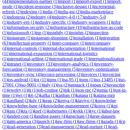
(
44
)
implementation-partner
(
1
)
import
(
1
)
import-export
(
1
)
import-
mode
(
1
)
incident-response
(
3
)
inclusive-design
(
1
)
incremental-
refresh
(
2
)
indexing
(
1
)
india
(
5
)
india-gst
(
2
)
india-marketplace
(
1
)
indonesia
(
2
)
industry
(
4
)
industry-4-0
(
17
)
industry-5-0
(
1
)
industry-erp
(
1
)
industry-specific
(
1
)
industry-wrappers
(
1
)
infor
(
1
)
information-security
(
2
)
infrastructure
(
10
)
infrastructure-as-code
(
1
)
infusionsoft
(
1
)
inp
(
1
)
insightly
(
1
)
insights
(
2
)
inspection
(
1
)
instagram
(
1
)
instagram-shopping
(
2
)
installation
(
1
)
integration
(
63
)
intellectual-property
(
1
)
inter-company
(
1
)
intercompany
(
4
)
internal-controls
(
1
)
internal-documentation
(
1
)
international
(
11
)
international-expansion
(
1
)
international-logistics
(
1
)
international-selling
(
2
)
international-trade
(
1
)
internationalization
(
2
)
intranet
(
1
)
inventory
(
33
)
inventory-analytics
(
1
)
inventory-
forecasting
(
1
)
inventory-management
(
5
)
inventory-optimization
(
1
)
inventory-sync
(
4
)
invoice-processing
(
2
)
invoices
(
1
)
invoicing
(
1
)
ios-android
(
1
)
iot
(
11
)
iqms
(
1
)
isa-95
(
1
)
isms
(
1
)
iso-13485
(
1
)
iso-
27001
(
3
)
iso-9001
(
1
)
italy
(
1
)
iva
(
2
)
jamstack
(
1
)
japan
(
2
)
javascript
(
1
)
jewelry
(
1
)
jit
(
1
)
job-costing
(
2
)
jpk
(
1
)
json-rpc
(
2
)
jumia
(
1
)
just-in-
time
(
1
)
jwt
(
1
)
k6
(
2
)
kafka
(
1
)
kanban
(
3
)
katana
(
1
)
katana-mrp
(
1
)
kaufland
(
2
)
kdv
(
1
)
keap
(
2
)
kenya
(
1
)
klaviyo
(
1
)
knowledge
(
1
)
knowledge-base
(
4
)
knowledge-management
(
2
)
korea
(
1
)
kpi
(
3
)
kpis
(
3
)
kra
(
1
)
ksef
(
1
)
kubernetes
(
1
)
kvkk
(
1
)
kyc
(
1
)
labor-law
(
1
)
landed-cost
(
1
)
landing-pages
(
4
)
langchain
(
3
)
large-datasets
(
1
)
latin-america
(
3
)
launch
(
1
)
law-firm
(
1
)
law-firms
(
1
)
lazada
(
1
)
lcp
(
1
)
lead-generation
(
3
)
lead-management
(
2
)
lead-nurture
(
1
)
lead-