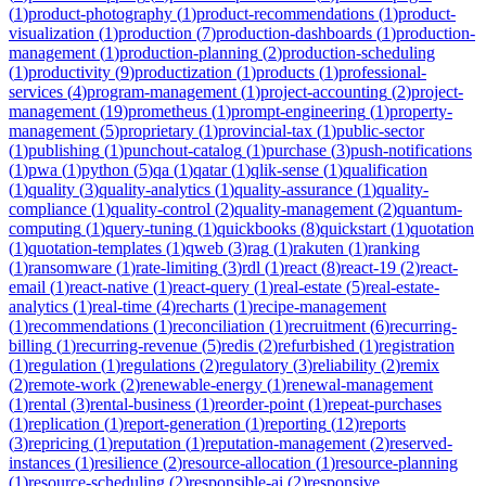
(
1
)
product-photography
(
1
)
product-recommendations
(
1
)
product-
visualization
(
1
)
production
(
7
)
production-dashboards
(
1
)
production-
management
(
1
)
production-planning
(
2
)
production-scheduling
(
1
)
productivity
(
9
)
productization
(
1
)
products
(
1
)
professional-
services
(
4
)
program-management
(
1
)
project-accounting
(
2
)
project-
management
(
19
)
prometheus
(
1
)
prompt-engineering
(
1
)
property-
management
(
5
)
proprietary
(
1
)
provincial-tax
(
1
)
public-sector
(
1
)
publishing
(
1
)
punchout-catalog
(
1
)
purchase
(
3
)
push-notifications
(
1
)
pwa
(
1
)
python
(
5
)
qa
(
1
)
qatar
(
1
)
qlik-sense
(
1
)
qualification
(
1
)
quality
(
3
)
quality-analytics
(
1
)
quality-assurance
(
1
)
quality-
compliance
(
1
)
quality-control
(
2
)
quality-management
(
2
)
quantum-
computing
(
1
)
query-tuning
(
1
)
quickbooks
(
8
)
quickstart
(
1
)
quotation
(
1
)
quotation-templates
(
1
)
qweb
(
3
)
rag
(
1
)
rakuten
(
1
)
ranking
(
1
)
ransomware
(
1
)
rate-limiting
(
3
)
rdl
(
1
)
react
(
8
)
react-19
(
2
)
react-
email
(
1
)
react-native
(
1
)
react-query
(
1
)
real-estate
(
5
)
real-estate-
analytics
(
1
)
real-time
(
4
)
recharts
(
1
)
recipe-management
(
1
)
recommendations
(
1
)
reconciliation
(
1
)
recruitment
(
6
)
recurring-
billing
(
1
)
recurring-revenue
(
5
)
redis
(
2
)
refurbished
(
1
)
registration
(
1
)
regulation
(
1
)
regulations
(
2
)
regulatory
(
3
)
reliability
(
2
)
remix
(
2
)
remote-work
(
2
)
renewable-energy
(
1
)
renewal-management
(
1
)
rental
(
3
)
rental-business
(
1
)
reorder-point
(
1
)
repeat-purchases
(
1
)
replication
(
1
)
report-generation
(
1
)
reporting
(
12
)
reports
(
3
)
repricing
(
1
)
reputation
(
1
)
reputation-management
(
2
)
reserved-
instances
(
1
)
resilience
(
2
)
resource-allocation
(
1
)
resource-planning
(
1
)
resource-scheduling
(
2
)
responsible-ai
(
2
)
responsive