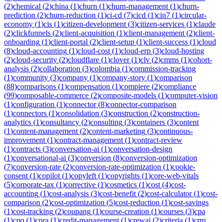
(
2
)
chemical
(
2
)
china
(
1
)
churn
(
1
)
churn-management
(
1
)
churn-
prediction
(
2
)
churn-reduction
(
1
)
ci-cd
(
7
)
cicd
(
1
)
cin7
(
1
)
circular-
economy
(
1
)
cis
(
1
)
citizen-development
(
3
)
citizen-services
(
1
)
claude
(
2
)
clickfunnels
(
2
)
client-acquisition
(
1
)
client-management
(
2
)
client-
onboarding
(
1
)
client-portal
(
2
)
client-setup
(
1
)
client-success
(
1
)
cloud
(
8
)
cloud-accounting
(
1
)
cloud-cost
(
1
)
cloud-erp
(
3
)
cloud-hosting
(
2
)
cloud-security
(
2
)
cloudflare
(
1
)
clover
(
1
)
clv
(
2
)
cmms
(
1
)
cohort-
analysis
(
2
)
collaboration
(
3
)
colombia
(
1
)
commission-tracking
(
1
)
community
(
3
)
company
(
1
)
company-story
(
1
)
comparison
(
88
)
comparisons
(
1
)
compensation
(
1
)
compiere
(
2
)
compliance
(
99
)
composable-commerce
(
2
)
composite-models
(
1
)
computer-vision
(
1
)
configuration
(
1
)
connector
(
8
)
connector-comparison
(
1
)
connectors
(
1
)
consolidation
(
3
)
construction
(
2
)
construction-
analytics
(
1
)
consultancy
(
2
)
consulting
(
3
)
containers
(
3
)
content
(
1
)
content-management
(
2
)
content-marketing
(
3
)
continuous-
improvement
(
1
)
contract-management
(
1
)
contract-review
(
1
)
contracts
(
3
)
conversation-ai
(
1
)
conversation-design
(
1
)
conversational-ai
(
3
)
conversion
(
8
)
conversion-optimization
(
7
)
conversion-rate
(
2
)
conversion-rate-optimization
(
1
)
cookie-
consent
(
1
)
copilot
(
1
)
copyleft
(
1
)
copyrights
(
1
)
core-web-vitals
(
5
)
corporate-tax
(
1
)
corrective
(
1
)
cosmetics
(
1
)
cost
(
4
)
cost-
accounting
(
1
)
cost-analysis
(
3
)
cost-benefit
(
2
)
cost-calculator
(
1
)
cost-
comparison
(
2
)
cost-optimization
(
5
)
cost-reduction
(
1
)
cost-savings
(
1
)
cost-tracking
(
2
)
coupang
(
1
)
course-creation
(
1
)
courses
(
3
)
cpa
(
1
)
cpq
(
1
)
cpra
(
1
)
credit-management
(
1
)
crewai
(
2
)
criteria
(
1
)
crm