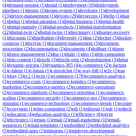
(
4
)
demand-sensing
(
1
)
dental
(
1
)
deployment
(
10
)
deployment-
pipelines
(
1
)
design
(
2
)
design-system
(
1
)
developer
(
1
)
development
(
13
)
device-management
(
1
)
devops
(
29
)
devsecops
(
1
)
dgfip
(
1
)
dian
(
1
)
digital
(
1
)
digital-adoption
(
1
)
digital-business
(
1
)
digital-health
(
1
)
digital-maturity
(
1
)
digital-products
(
1
)
digital-transformation
(
22
)
digital-twin
(
2
)
digital-twins
(
1
)
directquery
(
1
)
disaster-recovery
(
1
)
discounts
(
2
)
distribution
(
4
)
diversity
(
1
)
dms
(
2
)
docker
(
3
)
docker-
compose
(
1
)
doctype
(
1
)
document-management
(
3
)
document-
processing
(
2
)
documentation
(
2
)
documents
(
4
)
dolibarr
(
1
)
domo
(
1
)
donor-management
(
2
)
dpa
(
1
)
dpdp
(
1
)
dpo
(
1
)
drip-campaigns
(
1
)
drip-content
(
1
)
drizzle
(
3
)
drizzle-orm
(
2
)
dropshipping
(
3
)
dubai
(
1
)
dynamic-pricing
(
3
)
dynamics-365
(
4
)
e-commerce
(
2
)
e-factura
(
1
)
e-faktur
(
1
)
e-fatura
(
1
)
e-invoicing
(
5
)
e-way-bill
(
1
)
e2e
(
2
)
eaa
(
1
)
ebay
(
3
)
ec2
(
1
)
ecm
(
1
)
ecommerce
(
178
)
ecommerce-analytics
(
3
)
ecommerce-costs
(
1
)
ecommerce-logistics
(
1
)
ecommerce-
marketing
(
2
)
ecommerce-metrics
(
2
)
ecommerce-operations
(
2
)
ecommerce-platform
(
2
)
ecommerce-reporting
(
1
)
ecommerce-
scaling
(
1
)
ecommerce-security
(
1
)
ecommerce-seo
(
3
)
ecommerce-
shipping
(
1
)
ecommerce-technology
(
1
)
ecommerce-trends
(
1
)
ecosire
(
7
)
ecosystem
(
1
)
edge-computing
(
2
)
edi
(
1
)
editorial
(
1
)
edr
(
1
)
edtech
(
1
)
education
(
4
)
education-analytics
(
1
)
efficiency
(
8
)
egypt
(
2
)
electronics
(
1
)
emag
(
1
)
email
(
2
)
email-marketing
(
10
)
email-
sequences
(
1
)
email-templates
(
1
)
embedded
(
2
)
embedded-analytics
(
5
)
embedded-apps
(
1
)
emissions
(
1
)
employee-development