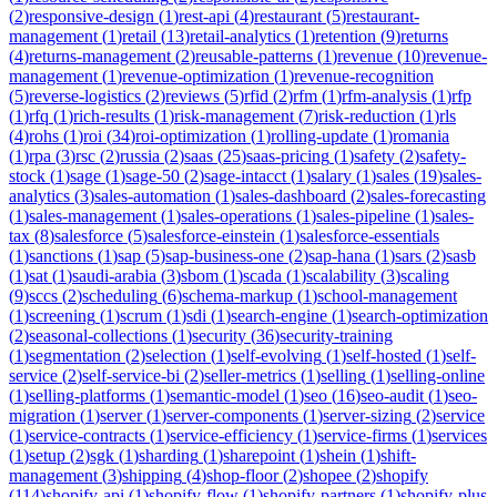
(
2
)
responsive-design
(
1
)
rest-api
(
4
)
restaurant
(
5
)
restaurant-
management
(
1
)
retail
(
13
)
retail-analytics
(
1
)
retention
(
9
)
returns
(
4
)
returns-management
(
2
)
reusable-patterns
(
1
)
revenue
(
10
)
revenue-
management
(
1
)
revenue-optimization
(
1
)
revenue-recognition
(
5
)
reverse-logistics
(
2
)
reviews
(
5
)
rfid
(
2
)
rfm
(
1
)
rfm-analysis
(
1
)
rfp
(
1
)
rfq
(
1
)
rich-results
(
1
)
risk-management
(
7
)
risk-reduction
(
1
)
rls
(
4
)
rohs
(
1
)
roi
(
34
)
roi-optimization
(
1
)
rolling-update
(
1
)
romania
(
1
)
rpa
(
3
)
rsc
(
2
)
russia
(
2
)
saas
(
25
)
saas-pricing
(
1
)
safety
(
2
)
safety-
stock
(
1
)
sage
(
1
)
sage-50
(
2
)
sage-intacct
(
1
)
salary
(
1
)
sales
(
19
)
sales-
analytics
(
3
)
sales-automation
(
1
)
sales-dashboard
(
2
)
sales-forecasting
(
1
)
sales-management
(
1
)
sales-operations
(
1
)
sales-pipeline
(
1
)
sales-
tax
(
8
)
salesforce
(
5
)
salesforce-einstein
(
1
)
salesforce-essentials
(
1
)
sanctions
(
1
)
sap
(
5
)
sap-business-one
(
2
)
sap-hana
(
1
)
sars
(
2
)
sasb
(
1
)
sat
(
1
)
saudi-arabia
(
3
)
sbom
(
1
)
scada
(
1
)
scalability
(
3
)
scaling
(
9
)
sccs
(
2
)
scheduling
(
6
)
schema-markup
(
1
)
school-management
(
1
)
screening
(
1
)
scrum
(
1
)
sdi
(
1
)
search-engine
(
1
)
search-optimization
(
2
)
seasonal-collections
(
1
)
security
(
36
)
security-training
(
1
)
segmentation
(
2
)
selection
(
1
)
self-evolving
(
1
)
self-hosted
(
1
)
self-
service
(
2
)
self-service-bi
(
2
)
seller-metrics
(
1
)
selling
(
1
)
selling-online
(
1
)
selling-platforms
(
1
)
semantic-model
(
1
)
seo
(
16
)
seo-audit
(
1
)
seo-
migration
(
1
)
server
(
1
)
server-components
(
1
)
server-sizing
(
2
)
service
(
1
)
service-contracts
(
1
)
service-efficiency
(
1
)
service-firms
(
1
)
services
(
1
)
setup
(
2
)
sgk
(
1
)
sharding
(
1
)
sharepoint
(
1
)
shein
(
1
)
shift-
management
(
3
)
shipping
(
4
)
shop-floor
(
2
)
shopee
(
2
)
shopify
(
114
)
shopify-api
(
1
)
shopify-flow
(
1
)
shopify-partners
(
1
)
shopify-plus