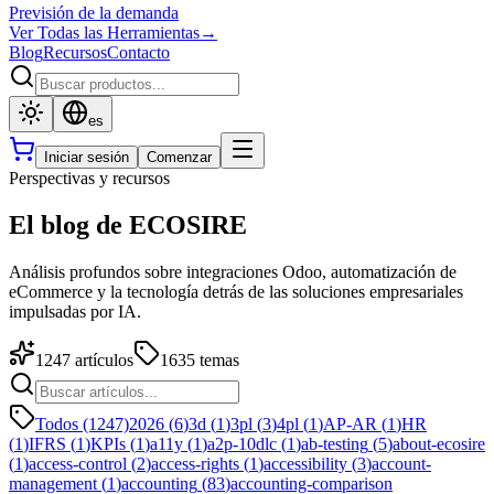
Previsión de la demanda
Ver Todas las Herramientas
→
Blog
Recursos
Contacto
es
Iniciar sesión
Comenzar
Perspectivas y recursos
El blog de ECOSIRE
Análisis profundos sobre integraciones Odoo, automatización de
eCommerce y la tecnología detrás de las soluciones empresariales
impulsadas por IA.
1247
artículos
1635
temas
Todos (1247)
2026
(
6
)
3d
(
1
)
3pl
(
3
)
4pl
(
1
)
AP-AR
(
1
)
HR
(
1
)
IFRS
(
1
)
KPIs
(
1
)
a11y
(
1
)
a2p-10dlc
(
1
)
ab-testing
(
5
)
about-ecosire
(
1
)
access-control
(
2
)
access-rights
(
1
)
accessibility
(
3
)
account-
management
(
1
)
accounting
(
83
)
accounting-comparison