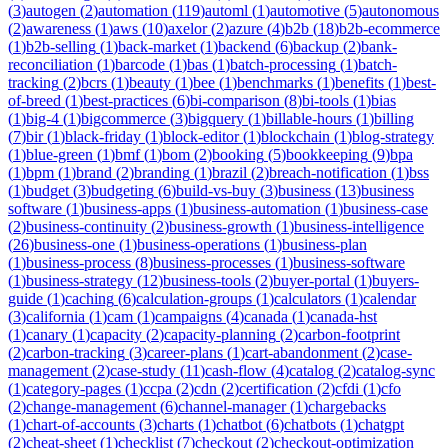
(
3
)
autogen
(
2
)
automation
(
119
)
automl
(
1
)
automotive
(
5
)
autonomous
(
2
)
awareness
(
1
)
aws
(
10
)
axelor
(
2
)
azure
(
4
)
b2b
(
18
)
b2b-ecommerce
(
1
)
b2b-selling
(
1
)
back-market
(
1
)
backend
(
6
)
backup
(
2
)
bank-
reconciliation
(
1
)
barcode
(
1
)
bas
(
1
)
batch-processing
(
1
)
batch-
tracking
(
2
)
bcrs
(
1
)
beauty
(
1
)
bee
(
1
)
benchmarks
(
1
)
benefits
(
1
)
best-
of-breed
(
1
)
best-practices
(
6
)
bi-comparison
(
8
)
bi-tools
(
1
)
bias
(
1
)
big-4
(
1
)
bigcommerce
(
3
)
bigquery
(
1
)
billable-hours
(
1
)
billing
(
7
)
bir
(
1
)
black-friday
(
1
)
block-editor
(
1
)
blockchain
(
1
)
blog-strategy
(
1
)
blue-green
(
1
)
bmf
(
1
)
bom
(
2
)
booking
(
5
)
bookkeeping
(
9
)
bpa
(
1
)
bpm
(
1
)
brand
(
2
)
branding
(
1
)
brazil
(
2
)
breach-notification
(
1
)
bss
(
1
)
budget
(
3
)
budgeting
(
6
)
build-vs-buy
(
3
)
business
(
13
)
business
software
(
1
)
business-apps
(
1
)
business-automation
(
1
)
business-case
(
2
)
business-continuity
(
2
)
business-growth
(
1
)
business-intelligence
(
26
)
business-one
(
1
)
business-operations
(
1
)
business-plan
(
1
)
business-process
(
8
)
business-processes
(
1
)
business-software
(
1
)
business-strategy
(
12
)
business-tools
(
2
)
buyer-portal
(
1
)
buyers-
guide
(
1
)
caching
(
6
)
calculation-groups
(
1
)
calculators
(
1
)
calendar
(
3
)
california
(
1
)
cam
(
1
)
campaigns
(
4
)
canada
(
1
)
canada-hst
(
1
)
canary
(
1
)
capacity
(
2
)
capacity-planning
(
2
)
carbon-footprint
(
2
)
carbon-tracking
(
3
)
career-plans
(
1
)
cart-abandonment
(
2
)
case-
management
(
2
)
case-study
(
11
)
cash-flow
(
4
)
catalog
(
2
)
catalog-sync
(
1
)
category-pages
(
1
)
ccpa
(
2
)
cdn
(
2
)
certification
(
2
)
cfdi
(
1
)
cfo
(
2
)
change-management
(
6
)
channel-manager
(
1
)
chargebacks
(
1
)
chart-of-accounts
(
3
)
charts
(
1
)
chatbot
(
6
)
chatbots
(
1
)
chatgpt
(
2
)
cheat-sheet
(
1
)
checklist
(
7
)
checkout
(
2
)
checkout-optimization