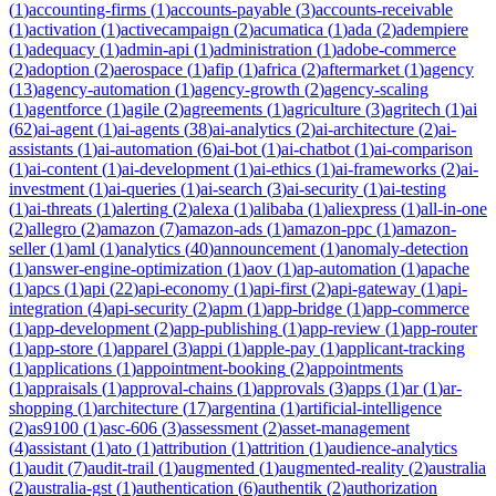
(
1
)
accounting-firms
(
1
)
accounts-payable
(
3
)
accounts-receivable
(
1
)
activation
(
1
)
activecampaign
(
2
)
acumatica
(
1
)
ada
(
2
)
adempiere
(
1
)
adequacy
(
1
)
admin-api
(
1
)
administration
(
1
)
adobe-commerce
(
2
)
adoption
(
2
)
aerospace
(
1
)
afip
(
1
)
africa
(
2
)
aftermarket
(
1
)
agency
(
13
)
agency-automation
(
1
)
agency-growth
(
2
)
agency-scaling
(
1
)
agentforce
(
1
)
agile
(
2
)
agreements
(
1
)
agriculture
(
3
)
agritech
(
1
)
ai
(
62
)
ai-agent
(
1
)
ai-agents
(
38
)
ai-analytics
(
2
)
ai-architecture
(
2
)
ai-
assistants
(
1
)
ai-automation
(
6
)
ai-bot
(
1
)
ai-chatbot
(
1
)
ai-comparison
(
1
)
ai-content
(
1
)
ai-development
(
1
)
ai-ethics
(
1
)
ai-frameworks
(
2
)
ai-
investment
(
1
)
ai-queries
(
1
)
ai-search
(
3
)
ai-security
(
1
)
ai-testing
(
1
)
ai-threats
(
1
)
alerting
(
2
)
alexa
(
1
)
alibaba
(
1
)
aliexpress
(
1
)
all-in-one
(
2
)
allegro
(
2
)
amazon
(
7
)
amazon-ads
(
1
)
amazon-ppc
(
1
)
amazon-
seller
(
1
)
aml
(
1
)
analytics
(
40
)
announcement
(
1
)
anomaly-detection
(
1
)
answer-engine-optimization
(
1
)
aov
(
1
)
ap-automation
(
1
)
apache
(
1
)
apcs
(
1
)
api
(
22
)
api-economy
(
1
)
api-first
(
2
)
api-gateway
(
1
)
api-
integration
(
4
)
api-security
(
2
)
apm
(
1
)
app-bridge
(
1
)
app-commerce
(
1
)
app-development
(
2
)
app-publishing
(
1
)
app-review
(
1
)
app-router
(
1
)
app-store
(
1
)
apparel
(
3
)
appi
(
1
)
apple-pay
(
1
)
applicant-tracking
(
1
)
applications
(
1
)
appointment-booking
(
2
)
appointments
(
1
)
appraisals
(
1
)
approval-chains
(
1
)
approvals
(
3
)
apps
(
1
)
ar
(
1
)
ar-
shopping
(
1
)
architecture
(
17
)
argentina
(
1
)
artificial-intelligence
(
2
)
as9100
(
1
)
asc-606
(
3
)
assessment
(
2
)
asset-management
(
4
)
assistant
(
1
)
ato
(
1
)
attribution
(
1
)
attrition
(
1
)
audience-analytics
(
1
)
audit
(
7
)
audit-trail
(
1
)
augmented
(
1
)
augmented-reality
(
2
)
australia
(
2
)
australia-gst
(
1
)
authentication
(
6
)
authentik
(
2
)
authorization