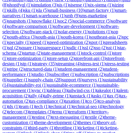
(
8
)
shopifyql
(
1
)
simulation
(
3
)
sis
(
1
)
sisense
(
1
)
six-sigma
(
1
)
sizing
(
1
)
skills
(
4
)
sku
(
1
)
sla
(
5
)
small-business
(
10
)
smart-factory
(
1
)
smart-
narratives
(
1
)
smart-warehouse
(
1
)
smb
(
9
)
sms-marketing
(
5
)
snapshots
(
1
)
snowflake
(
1
)
soc2
(
5
)
social-commerce
(
5
)
software
(
4
)
software-comparison
(
1
)
software-development
(
1
)
software-
selection
(
2
)
software-stack
(
1
)
solar-energy
(
1
)
solutions
(
1
)
sop
(
2
)
south-africa
(
3
)
south-asia
(
1
)
south-korea
(
1
)
southeast-asia
(
2
)
spc
(
1
)
specialty
(
1
)
speed
(
1
)
speed-optimization
(
2
)
spot
(
1
)
spreadsheets
(
1
)
sql
(
2
)
square
(
1
)
squarespace
(
1
)
ssdlc
(
1
)
ssl
(
2
)
sso
(
2
)
sst
(
1
)
star-
schema
(
2
)
startup
(
2
)
state-management
(
1
)
stock-control
(
1
)
store
(
1
)
store-optimization
(
1
)
store-setup
(
2
)
storefront-api
(
3
)
storefront-
design
(
1
)
stp
(
1
)
strategy
(
35
)
streaming
(
4
)
stress-test
(
1
)
stress-testing
(
1
)
stripe
(
2
)
structured-data
(
1
)
student-management
(
2
)
student-
performance
(
1
)
studio
(
3
)
subscriber
(
1
)
subscription
(
2
)
subscriptions
(
6
)
supplier
(
1
)
supply-chain
(
28
)
support
(
6
)
surveys
(
1
)
sustainability
(
14
)
sustainability-roi
(
1
)
sustainable-ecommerce
(
1
)
sustainable-
procurement
(
1
)
sync
(
1
)
tableau
(
3
)
tailwind-css
(
1
)
takealot
(
1
)
talent-
acquisition
(
2
)
tally
(
4
)
tally-prime
(
1
)
tanstack
(
1
)
tasks
(
1
)
tax
(
5
)
tax-
automation
(
2
)
tax-compliance
(
3
)
taxation
(
1
)
tco
(
5
)
tco-analysis
(
1
)
tds
(
1
)
team
(
1
)
tech
(
1
)
technical
(
1
)
technical-seo
(
4
)
technology
(
2
)
telecom
(
3
)
templates
(
3
)
temu
(
1
)
terraform
(
1
)
territory-
management
(
1
)
testing
(
7
)
text-messaging
(
1
)
textile
(
2
)
theme-
customization
(
1
)
theme-development
(
2
)
themes
(
1
)
theory-of-
constraints
(
1
)
third-party
(
1
)
throttling
(
1
)
ticketing
(
1
)
ticketing-