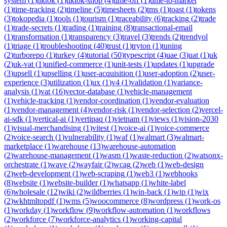
system
(
1
)
tiktok
(
1
)
tiktok-shop
(
4
)
time-off
(
1
)
time-to-market
(
1
)
time-tracking
(
2
)
timeline
(
5
)
timesheets
(
2
)
tms
(
1
)
toast
(
1
)
tokens
(
3
)
tokopedia
(
1
)
tools
(
1
)
tourism
(
1
)
traceability
(
6
)
tracking
(
2
)
trade
(
1
)
trade-secrets
(
1
)
trading
(
1
)
training
(
8
)
transactional-email
(
1
)
transformation
(
1
)
transparency
(
3
)
travel
(
3
)
trends
(
2
)
trendyol
(
1
)
triage
(
1
)
troubleshooting
(
40
)
trust
(
1
)
tryton
(
1
)
tuning
(
2
)
turborepo
(
1
)
turkey
(
4
)
tutorial
(
50
)
typescript
(
4
)
uae
(
3
)
uat
(
1
)
uk
(
2
)
uk-vat
(
1
)
unified-commerce
(
1
)
unit-tests
(
1
)
updates
(
1
)
upgrade
(
3
)
upsell
(
1
)
upselling
(
1
)
user-acquisition
(
1
)
user-adoption
(
2
)
user-
experience
(
3
)
utilization
(
1
)
ux
(
1
)
v4
(
1
)
validation
(
1
)
variance-
analysis
(
1
)
vat
(
16
)
vector-database
(
1
)
vehicle-management
(
1
)
vehicle-tracking
(
1
)
vendor-coordination
(
1
)
vendor-evaluation
(
1
)
vendor-management
(
4
)
vendor-risk
(
1
)
vendor-selection
(
2
)
vercel-
ai-sdk
(
1
)
vertical-ai
(
1
)
vertipaq
(
1
)
vietnam
(
1
)
views
(
1
)
vision-2030
(
1
)
visual-merchandising
(
1
)
vitest
(
1
)
voice-ai
(
1
)
voice-commerce
(
2
)
voice-search
(
1
)
vulnerability
(
1
)
waf
(
1
)
walmart
(
3
)
walmart-
marketplace
(
1
)
warehouse
(
13
)
warehouse-automation
(
2
)
warehouse-management
(
1
)
wasm
(
1
)
waste-reduction
(
2
)
watsonx-
orchestrate
(
1
)
wave
(
2
)
wayfair
(
2
)
wcag
(
2
)
web
(
1
)
web-design
(
2
)
web-development
(
1
)
web-scraping
(
1
)
web3
(
1
)
webhooks
(
8
)
website
(
1
)
website-builder
(
1
)
whatsapp
(
1
)
white-label
(
6
)
wholesale
(
12
)
wiki
(
2
)
wildberries
(
1
)
win-back
(
1
)
wip
(
1
)
wix
(
2
)
wkhtmltopdf
(
1
)
wms
(
5
)
woocommerce
(
8
)
wordpress
(
1
)
work-os
(
1
)
workday
(
1
)
workflow
(
9
)
workflow-automation
(
1
)
workflows
(
2
)
workforce
(
7
)
workforce-analytics
(
1
)
working-capital