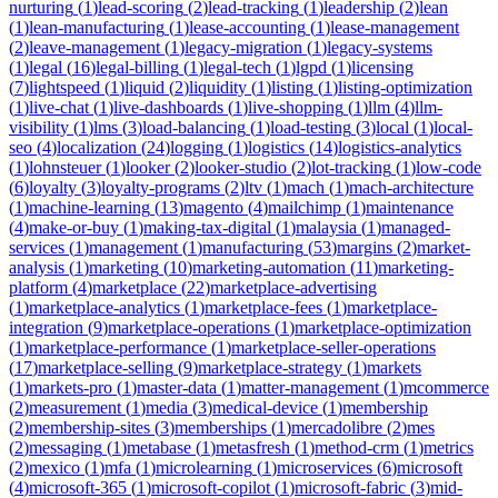
nurturing
(
1
)
lead-scoring
(
2
)
lead-tracking
(
1
)
leadership
(
2
)
lean
(
1
)
lean-manufacturing
(
1
)
lease-accounting
(
1
)
lease-management
(
2
)
leave-management
(
1
)
legacy-migration
(
1
)
legacy-systems
(
1
)
legal
(
16
)
legal-billing
(
1
)
legal-tech
(
1
)
lgpd
(
1
)
licensing
(
7
)
lightspeed
(
1
)
liquid
(
2
)
liquidity
(
1
)
listing
(
1
)
listing-optimization
(
1
)
live-chat
(
1
)
live-dashboards
(
1
)
live-shopping
(
1
)
llm
(
4
)
llm-
visibility
(
1
)
lms
(
3
)
load-balancing
(
1
)
load-testing
(
3
)
local
(
1
)
local-
seo
(
4
)
localization
(
24
)
logging
(
1
)
logistics
(
14
)
logistics-analytics
(
1
)
lohnsteuer
(
1
)
looker
(
2
)
looker-studio
(
2
)
lot-tracking
(
1
)
low-code
(
6
)
loyalty
(
3
)
loyalty-programs
(
2
)
ltv
(
1
)
mach
(
1
)
mach-architecture
(
1
)
machine-learning
(
13
)
magento
(
4
)
mailchimp
(
1
)
maintenance
(
4
)
make-or-buy
(
1
)
making-tax-digital
(
1
)
malaysia
(
1
)
managed-
services
(
1
)
management
(
1
)
manufacturing
(
53
)
margins
(
2
)
market-
analysis
(
1
)
marketing
(
10
)
marketing-automation
(
11
)
marketing-
platform
(
4
)
marketplace
(
22
)
marketplace-advertising
(
1
)
marketplace-analytics
(
1
)
marketplace-fees
(
1
)
marketplace-
integration
(
9
)
marketplace-operations
(
1
)
marketplace-optimization
(
1
)
marketplace-performance
(
1
)
marketplace-seller-operations
(
17
)
marketplace-selling
(
9
)
marketplace-strategy
(
1
)
markets
(
1
)
markets-pro
(
1
)
master-data
(
1
)
matter-management
(
1
)
mcommerce
(
2
)
measurement
(
1
)
media
(
3
)
medical-device
(
1
)
membership
(
2
)
membership-sites
(
3
)
memberships
(
1
)
mercadolibre
(
2
)
mes
(
2
)
messaging
(
1
)
metabase
(
1
)
metasfresh
(
1
)
method-crm
(
1
)
metrics
(
2
)
mexico
(
1
)
mfa
(
1
)
microlearning
(
1
)
microservices
(
6
)
microsoft
(
4
)
microsoft-365
(
1
)
microsoft-copilot
(
1
)
microsoft-fabric
(
3
)
mid-