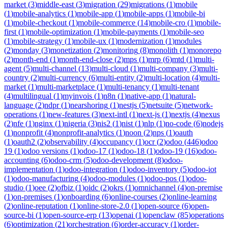
market
(
3
)
middle-east
(
3
)
migration
(
29
)
migrations
(
1
)
mobile
(
1
)
mobile-analytics
(
1
)
mobile-app
(
1
)
mobile-apps
(
1
)
mobile-bi
(
1
)
mobile-checkout
(
1
)
mobile-commerce
(
14
)
mobile-cro
(
1
)
mobile-
first
(
1
)
mobile-optimization
(
1
)
mobile-payments
(
1
)
mobile-seo
(
1
)
mobile-strategy
(
1
)
mobile-ux
(
1
)
modernization
(
1
)
modules
(
2
)
monday
(
3
)
monetization
(
2
)
monitoring
(
8
)
monolith
(
1
)
monorepo
(
2
)
month-end
(
1
)
month-end-close
(
2
)
mps
(
1
)
mrp
(
6
)
mtd
(
1
)
multi-
agent
(
5
)
multi-channel
(
13
)
multi-cloud
(
1
)
multi-company
(
3
)
multi-
country
(
2
)
multi-currency
(
6
)
multi-entity
(
2
)
multi-location
(
4
)
multi-
market
(
1
)
multi-marketplace
(
1
)
multi-tenancy
(
1
)
multi-tenant
(
4
)
multilingual
(
1
)
myinvois
(
1
)
n8n
(
1
)
native-app
(
1
)
natural-
language
(
2
)
ndpr
(
1
)
nearshoring
(
1
)
nestjs
(
5
)
netsuite
(
5
)
network-
operations
(
1
)
new-features
(
3
)
next-intl
(
1
)
next-js
(
1
)
nextjs
(
4
)
nexus
(
2
)
nfe
(
1
)
nginx
(
1
)
nigeria
(
3
)
nis2
(
1
)
nist
(
1
)
nlp
(
1
)
no-code
(
6
)
nodejs
(
1
)
nonprofit
(
4
)
nonprofit-analytics
(
1
)
noon
(
2
)
nps
(
1
)
oauth
(
1
)
oauth2
(
2
)
observability
(
4
)
occupancy
(
1
)
ocr
(
2
)
odoo
(
446
)
odoo
19
(
1
)
odoo versions
(
1
)
odoo-17
(
1
)
odoo-18
(
1
)
odoo-19
(
16
)
odoo-
accounting
(
6
)
odoo-crm
(
5
)
odoo-development
(
8
)
odoo-
implementation
(
1
)
odoo-integration
(
1
)
odoo-inventory
(
5
)
odoo-iot
(
1
)
odoo-manufacturing
(
4
)
odoo-modules
(
1
)
odoo-pos
(
1
)
odoo-
studio
(
1
)
oee
(
2
)
ofbiz
(
1
)
oidc
(
2
)
okrs
(
1
)
omnichannel
(
4
)
on-premise
(
1
)
on-premises
(
1
)
onboarding
(
6
)
online-courses
(
2
)
online-learning
(
2
)
online-reputation
(
1
)
online-store-2.0
(
1
)
open-source
(
6
)
open-
source-bi
(
1
)
open-source-erp
(
13
)
openai
(
1
)
openclaw
(
85
)
operations
(
6
)
optimization
(
21
)
orchestration
(
6
)
order-accuracy
(
1
)
order-