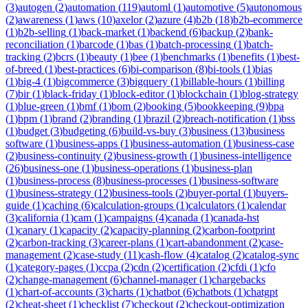
(
3
)
autogen
(
2
)
automation
(
119
)
automl
(
1
)
automotive
(
5
)
autonomous
(
2
)
awareness
(
1
)
aws
(
10
)
axelor
(
2
)
azure
(
4
)
b2b
(
18
)
b2b-ecommerce
(
1
)
b2b-selling
(
1
)
back-market
(
1
)
backend
(
6
)
backup
(
2
)
bank-
reconciliation
(
1
)
barcode
(
1
)
bas
(
1
)
batch-processing
(
1
)
batch-
tracking
(
2
)
bcrs
(
1
)
beauty
(
1
)
bee
(
1
)
benchmarks
(
1
)
benefits
(
1
)
best-
of-breed
(
1
)
best-practices
(
6
)
bi-comparison
(
8
)
bi-tools
(
1
)
bias
(
1
)
big-4
(
1
)
bigcommerce
(
3
)
bigquery
(
1
)
billable-hours
(
1
)
billing
(
7
)
bir
(
1
)
black-friday
(
1
)
block-editor
(
1
)
blockchain
(
1
)
blog-strategy
(
1
)
blue-green
(
1
)
bmf
(
1
)
bom
(
2
)
booking
(
5
)
bookkeeping
(
9
)
bpa
(
1
)
bpm
(
1
)
brand
(
2
)
branding
(
1
)
brazil
(
2
)
breach-notification
(
1
)
bss
(
1
)
budget
(
3
)
budgeting
(
6
)
build-vs-buy
(
3
)
business
(
13
)
business
software
(
1
)
business-apps
(
1
)
business-automation
(
1
)
business-case
(
2
)
business-continuity
(
2
)
business-growth
(
1
)
business-intelligence
(
26
)
business-one
(
1
)
business-operations
(
1
)
business-plan
(
1
)
business-process
(
8
)
business-processes
(
1
)
business-software
(
1
)
business-strategy
(
12
)
business-tools
(
2
)
buyer-portal
(
1
)
buyers-
guide
(
1
)
caching
(
6
)
calculation-groups
(
1
)
calculators
(
1
)
calendar
(
3
)
california
(
1
)
cam
(
1
)
campaigns
(
4
)
canada
(
1
)
canada-hst
(
1
)
canary
(
1
)
capacity
(
2
)
capacity-planning
(
2
)
carbon-footprint
(
2
)
carbon-tracking
(
3
)
career-plans
(
1
)
cart-abandonment
(
2
)
case-
management
(
2
)
case-study
(
11
)
cash-flow
(
4
)
catalog
(
2
)
catalog-sync
(
1
)
category-pages
(
1
)
ccpa
(
2
)
cdn
(
2
)
certification
(
2
)
cfdi
(
1
)
cfo
(
2
)
change-management
(
6
)
channel-manager
(
1
)
chargebacks
(
1
)
chart-of-accounts
(
3
)
charts
(
1
)
chatbot
(
6
)
chatbots
(
1
)
chatgpt
(
2
)
cheat-sheet
(
1
)
checklist
(
7
)
checkout
(
2
)
checkout-optimization