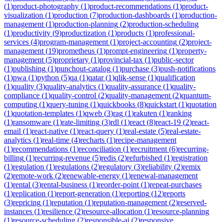
(
1
)
product-photography
(
1
)
product-recommendations
(
1
)
product-
visualization
(
1
)
production
(
7
)
production-dashboards
(
1
)
production-
management
(
1
)
production-planning
(
2
)
production-scheduling
(
1
)
productivity
(
9
)
productization
(
1
)
products
(
1
)
professional-
services
(
4
)
program-management
(
1
)
project-accounting
(
2
)
project-
management
(
19
)
prometheus
(
1
)
prompt-engineering
(
1
)
property-
management
(
5
)
proprietary
(
1
)
provincial-tax
(
1
)
public-sector
(
1
)
publishing
(
1
)
punchout-catalog
(
1
)
purchase
(
3
)
push-notifications
(
1
)
pwa
(
1
)
python
(
5
)
qa
(
1
)
qatar
(
1
)
qlik-sense
(
1
)
qualification
(
1
)
quality
(
3
)
quality-analytics
(
1
)
quality-assurance
(
1
)
quality-
compliance
(
1
)
quality-control
(
2
)
quality-management
(
2
)
quantum-
computing
(
1
)
query-tuning
(
1
)
quickbooks
(
8
)
quickstart
(
1
)
quotation
(
1
)
quotation-templates
(
1
)
qweb
(
3
)
rag
(
1
)
rakuten
(
1
)
ranking
(
1
)
ransomware
(
1
)
rate-limiting
(
3
)
rdl
(
1
)
react
(
8
)
react-19
(
2
)
react-
email
(
1
)
react-native
(
1
)
react-query
(
1
)
real-estate
(
5
)
real-estate-
analytics
(
1
)
real-time
(
4
)
recharts
(
1
)
recipe-management
(
1
)
recommendations
(
1
)
reconciliation
(
1
)
recruitment
(
6
)
recurring-
billing
(
1
)
recurring-revenue
(
5
)
redis
(
2
)
refurbished
(
1
)
registration
(
1
)
regulation
(
1
)
regulations
(
2
)
regulatory
(
3
)
reliability
(
2
)
remix
(
2
)
remote-work
(
2
)
renewable-energy
(
1
)
renewal-management
(
1
)
rental
(
3
)
rental-business
(
1
)
reorder-point
(
1
)
repeat-purchases
(
1
)
replication
(
1
)
report-generation
(
1
)
reporting
(
12
)
reports
(
3
)
repricing
(
1
)
reputation
(
1
)
reputation-management
(
2
)
reserved-
instances
(
1
)
resilience
(
2
)
resource-allocation
(
1
)
resource-planning
(
1
)
resource-scheduling
(
2
)
responsible-ai
(
2
)
responsive