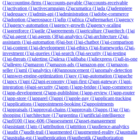
(
1
)
accounting-firms
(
1
)
accounts-payable
(
3
)
accounts-receivable
(
1
)
activation
(
1
)
activecampaign
(
2
)
acumatica
(
1
)
ada
(
2
)
adempiere
(
1
)
adequacy
(
1
)
admin-api
(
1
)
administration
(
1
)
adobe-commerce
(
2
)
adoption
(
2
)
aerospace
(
1
)
afip
(
1
)
africa
(
2
)
aftermarket
(
1
)
agency
(
13
)
agency-automation
(
1
)
agency-growth
(
2
)
agency-scaling
(
1
)
agentforce
(
1
)
agile
(
2
)
agreements
(
1
)
agriculture
(
3
)
agritech
(
1
)
ai
(
62
)
ai-agent
(
1
)
ai-agents
(
38
)
ai-analytics
(
2
)
ai-architecture
(
2
)
ai-
assistants
(
1
)
ai-automation
(
6
)
ai-bot
(
1
)
ai-chatbot
(
1
)
ai-comparison
(
1
)
ai-content
(
1
)
ai-development
(
1
)
ai-ethics
(
1
)
ai-frameworks
(
2
)
ai-
investment
(
1
)
ai-queries
(
1
)
ai-search
(
3
)
ai-security
(
1
)
ai-testing
(
1
)
ai-threats
(
1
)
alerting
(
2
)
alexa
(
1
)
alibaba
(
1
)
aliexpress
(
1
)
all-in-one
(
2
)
allegro
(
2
)
amazon
(
7
)
amazon-ads
(
1
)
amazon-ppc
(
1
)
amazon-
seller
(
1
)
aml
(
1
)
analytics
(
40
)
announcement
(
1
)
anomaly-detection
(
1
)
answer-engine-optimization
(
1
)
aov
(
1
)
ap-automation
(
1
)
apache
(
1
)
apcs
(
1
)
api
(
22
)
api-economy
(
1
)
api-first
(
2
)
api-gateway
(
1
)
api-
integration
(
4
)
api-security
(
2
)
apm
(
1
)
app-bridge
(
1
)
app-commerce
(
1
)
app-development
(
2
)
app-publishing
(
1
)
app-review
(
1
)
app-router
(
1
)
app-store
(
1
)
apparel
(
3
)
appi
(
1
)
apple-pay
(
1
)
applicant-tracking
(
1
)
applications
(
1
)
appointment-booking
(
2
)
appointments
(
1
)
appraisals
(
1
)
approval-chains
(
1
)
approvals
(
3
)
apps
(
1
)
ar
(
1
)
ar-
shopping
(
1
)
architecture
(
17
)
argentina
(
1
)
artificial-intelligence
(
2
)
as9100
(
1
)
asc-606
(
3
)
assessment
(
2
)
asset-management
(
4
)
assistant
(
1
)
ato
(
1
)
attribution
(
1
)
attrition
(
1
)
audience-analytics
(
1
)
audit
(
7
)
audit-trail
(
1
)
augmented
(
1
)
augmented-reality
(
2
)
australia
(
2
)
australia-gst
(
1
)
authentication
(
6
)
authentik
(
2
)
authorization