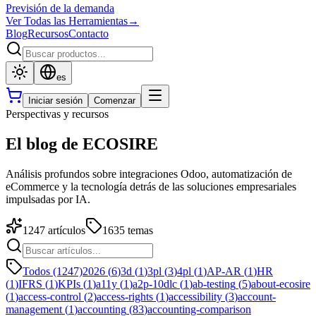
Previsión de la demanda
Ver Todas las Herramientas
→
Blog
Recursos
Contacto
es
Iniciar sesión
Comenzar
Perspectivas y recursos
El blog de ECOSIRE
Análisis profundos sobre integraciones Odoo, automatización de
eCommerce y la tecnología detrás de las soluciones empresariales
impulsadas por IA.
1247
artículos
1635
temas
Todos (1247)
2026
(
6
)
3d
(
1
)
3pl
(
3
)
4pl
(
1
)
AP-AR
(
1
)
HR
(
1
)
IFRS
(
1
)
KPIs
(
1
)
a11y
(
1
)
a2p-10dlc
(
1
)
ab-testing
(
5
)
about-ecosire
(
1
)
access-control
(
2
)
access-rights
(
1
)
accessibility
(
3
)
account-
management
(
1
)
accounting
(
83
)
accounting-comparison