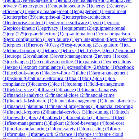
(
1
)
employee-engagement
(
1
)
employee-management
(
3
)
employee-
privacy
(
1
)
encryption
(
1
)
endpoint-security
(
1
)
energy
(
3
)
energy-
efficiency
(
1
)
energy-management
(
1
)
engagement
(
1
)
enrollment
(
2
)
enterprise
(
39
)
enterprise-ai
(
2
)
enterprise-architecture
(
1
)
enterprise-content
(
1
)
enterprise-software
(
1
)
eoq
(
1
)
epicor
(
2
)
epicor-kinetic
(
1
)
eprivacy
(
1
)
equipment
(
2
)
equipment-rental
(
2
)
erp
(
225
)
erp-architecture
(
1
)
erp-automation
(
1
)
erp-comparison
(
9
)
erp-configuration
(
1
)
erp-failure
(
1
)
erp-integration
(
8
)
erp-selection
(
2
)
erpnext
(
18
)
errors
(
40
)
esg
(
5
)
esg-reporting
(
2
)
esignature
(
1
)
eta
(
2
)
ethical-sourcing
(
1
)
ethics
(
1
)
etims
(
1
)
etl
(
5
)
etsy
(
3
)
eu
(
2
)
eu-ai-act
(
1
)
europe
(
2
)
evaluation
(
3
)
event-management
(
2
)
events
(
1
)
excel
(
3
)
exchanges
(
1
)
executive-reporting
(
1
)
expansion
(
1
)
expectations
(
1
)
expo
(
1
)
export-compliance
(
1
)
extensibility
(
2
)
fabric
(
1
)
facebook
(
1
)
facebook-shops
(
1
)
factory-floor
(
1
)
faire
(
1
)
farm-management
(
1
)
fashion
(
6
)
fattura-elettronica
(
1
)
fba
(
1
)
fbr
(
2
)
fda
(
1
)
fda-
compliance
(
3
)
features
(
1
)
fec
(
1
)
fedramp
(
1
)
field-management
(
1
)
field-service
(
1
)
fill-rate
(
1
)
finance
(
10
)
financial-analysis
(
2
)
financial-analytics
(
2
)
financial-close
(
2
)
financial-crime
(
1
)
financial-dashboard
(
1
)
financial-management
(
1
)
financial-metrics
(
1
)
financial-planning
(
1
)
financial-projections
(
1
)
financial-reporting
(
4
)
financial-reports
(
2
)
financial-services
(
3
)
fine-tuning
(
1
)
fintech
(
3
)
firewall
(
1
)
firs
(
2
)
fishbowl
(
1
)
fitment-data
(
1
)
fitness
(
1
)
fleet
(
1
)
fleet-management
(
1
)
flipkart
(
2
)
food-beverage
(
4
)
food-cost
(
1
)
food-manufacturing
(
1
)
food-safety
(
1
)
forecasting
(
9
)
forex
(
1
)
formulas
(
1
)
framework
(
2
)
france
(
1
)
frappe
(
4
)
frappe-cloud