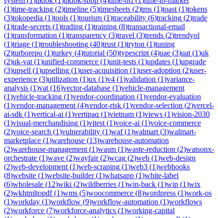
system
(
1
)
tiktok
(
1
)
tiktok-shop
(
4
)
time-off
(
1
)
time-to-market
(
1
)
time-tracking
(
2
)
timeline
(
5
)
timesheets
(
2
)
tms
(
1
)
toast
(
1
)
tokens
(
3
)
tokopedia
(
1
)
tools
(
1
)
tourism
(
1
)
traceability
(
6
)
tracking
(
2
)
trade
(
1
)
trade-secrets
(
1
)
trading
(
1
)
training
(
8
)
transactional-email
(
1
)
transformation
(
1
)
transparency
(
3
)
travel
(
3
)
trends
(
2
)
trendyol
(
1
)
triage
(
1
)
troubleshooting
(
40
)
trust
(
1
)
tryton
(
1
)
tuning
(
2
)
turborepo
(
1
)
turkey
(
4
)
tutorial
(
50
)
typescript
(
4
)
uae
(
3
)
uat
(
1
)
uk
(
2
)
uk-vat
(
1
)
unified-commerce
(
1
)
unit-tests
(
1
)
updates
(
1
)
upgrade
(
3
)
upsell
(
1
)
upselling
(
1
)
user-acquisition
(
1
)
user-adoption
(
2
)
user-
experience
(
3
)
utilization
(
1
)
ux
(
1
)
v4
(
1
)
validation
(
1
)
variance-
analysis
(
1
)
vat
(
16
)
vector-database
(
1
)
vehicle-management
(
1
)
vehicle-tracking
(
1
)
vendor-coordination
(
1
)
vendor-evaluation
(
1
)
vendor-management
(
4
)
vendor-risk
(
1
)
vendor-selection
(
2
)
vercel-
ai-sdk
(
1
)
vertical-ai
(
1
)
vertipaq
(
1
)
vietnam
(
1
)
views
(
1
)
vision-2030
(
1
)
visual-merchandising
(
1
)
vitest
(
1
)
voice-ai
(
1
)
voice-commerce
(
2
)
voice-search
(
1
)
vulnerability
(
1
)
waf
(
1
)
walmart
(
3
)
walmart-
marketplace
(
1
)
warehouse
(
13
)
warehouse-automation
(
2
)
warehouse-management
(
1
)
wasm
(
1
)
waste-reduction
(
2
)
watsonx-
orchestrate
(
1
)
wave
(
2
)
wayfair
(
2
)
wcag
(
2
)
web
(
1
)
web-design
(
2
)
web-development
(
1
)
web-scraping
(
1
)
web3
(
1
)
webhooks
(
8
)
website
(
1
)
website-builder
(
1
)
whatsapp
(
1
)
white-label
(
6
)
wholesale
(
12
)
wiki
(
2
)
wildberries
(
1
)
win-back
(
1
)
wip
(
1
)
wix
(
2
)
wkhtmltopdf
(
1
)
wms
(
5
)
woocommerce
(
8
)
wordpress
(
1
)
work-os
(
1
)
workday
(
1
)
workflow
(
9
)
workflow-automation
(
1
)
workflows
(
2
)
workforce
(
7
)
workforce-analytics
(
1
)
working-capital