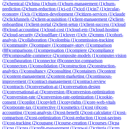
(
2
)
chemical
(
2
)
china
(
1
)
churn
(
1
)
churn-management
(
1
)
churn-
prediction
(
2
)
churn-reduction
(
1
)
ci-cd
(
7
)
cicd
(
1
)
cin7
(
1
)
circular-
economy
(
1
)
cis
(
1
)
citizen-development
(
3
)
citizen-services
(
1
)
claude
(
2
)
clickfunnels
(
2
)
client-acquisition
(
1
)
client-management
(
2
)
client-
onboarding
(
1
)
client-portal
(
2
)
client-setup
(
1
)
client-success
(
1
)
cloud
(
8
)
cloud-accounting
(
1
)
cloud-cost
(
1
)
cloud-erp
(
3
)
cloud-hosting
(
2
)
cloud-security
(
2
)
cloudflare
(
1
)
clover
(
1
)
clv
(
2
)
cmms
(
1
)
cohort-
analysis
(
2
)
collaboration
(
3
)
colombia
(
1
)
commission-tracking
(
1
)
community
(
3
)
company
(
1
)
company-story
(
1
)
comparison
(
88
)
comparisons
(
1
)
compensation
(
1
)
compiere
(
2
)
compliance
(
99
)
composable-commerce
(
2
)
composite-models
(
1
)
computer-vision
(
1
)
configuration
(
1
)
connector
(
8
)
connector-comparison
(
1
)
connectors
(
1
)
consolidation
(
3
)
construction
(
2
)
construction-
analytics
(
1
)
consultancy
(
2
)
consulting
(
3
)
containers
(
3
)
content
(
1
)
content-management
(
2
)
content-marketing
(
3
)
continuous-
improvement
(
1
)
contract-management
(
1
)
contract-review
(
1
)
contracts
(
3
)
conversation-ai
(
1
)
conversation-design
(
1
)
conversational-ai
(
3
)
conversion
(
8
)
conversion-optimization
(
7
)
conversion-rate
(
2
)
conversion-rate-optimization
(
1
)
cookie-
consent
(
1
)
copilot
(
1
)
copyleft
(
1
)
copyrights
(
1
)
core-web-vitals
(
5
)
corporate-tax
(
1
)
corrective
(
1
)
cosmetics
(
1
)
cost
(
4
)
cost-
accounting
(
1
)
cost-analysis
(
3
)
cost-benefit
(
2
)
cost-calculator
(
1
)
cost-
comparison
(
2
)
cost-optimization
(
5
)
cost-reduction
(
1
)
cost-savings
(
1
)
cost-tracking
(
2
)
coupang
(
1
)
course-creation
(
1
)
courses
(
3
)
cpa
(
1
)
cpq
(
1
)
cpra
(
1
)
credit-management
(
1
)
crewai
(
2
)
criteria
(
1
)
crm