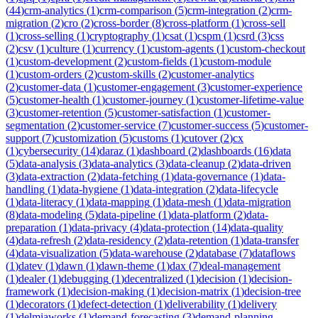
(
44
)
crm-analytics
(
1
)
crm-comparison
(
5
)
crm-integration
(
2
)
crm-
migration
(
2
)
cro
(
2
)
cross-border
(
8
)
cross-platform
(
1
)
cross-sell
(
1
)
cross-selling
(
1
)
cryptography
(
1
)
csat
(
1
)
cspm
(
1
)
csrd
(
3
)
css
(
2
)
csv
(
1
)
culture
(
1
)
currency
(
1
)
custom-agents
(
1
)
custom-checkout
(
1
)
custom-development
(
2
)
custom-fields
(
1
)
custom-module
(
1
)
custom-orders
(
2
)
custom-skills
(
2
)
customer-analytics
(
2
)
customer-data
(
1
)
customer-engagement
(
3
)
customer-experience
(
5
)
customer-health
(
1
)
customer-journey
(
1
)
customer-lifetime-value
(
3
)
customer-retention
(
5
)
customer-satisfaction
(
1
)
customer-
segmentation
(
2
)
customer-service
(
7
)
customer-success
(
5
)
customer-
support
(
7
)
customization
(
5
)
customs
(
1
)
cutover
(
2
)
cx
(
1
)
cybersecurity
(
14
)
daraz
(
1
)
dashboard
(
2
)
dashboards
(
16
)
data
(
5
)
data-analysis
(
3
)
data-analytics
(
3
)
data-cleanup
(
2
)
data-driven
(
3
)
data-extraction
(
2
)
data-fetching
(
1
)
data-governance
(
1
)
data-
handling
(
1
)
data-hygiene
(
1
)
data-integration
(
2
)
data-lifecycle
(
1
)
data-literacy
(
1
)
data-mapping
(
1
)
data-mesh
(
1
)
data-migration
(
8
)
data-modeling
(
5
)
data-pipeline
(
1
)
data-platform
(
2
)
data-
preparation
(
1
)
data-privacy
(
4
)
data-protection
(
14
)
data-quality
(
4
)
data-refresh
(
2
)
data-residency
(
2
)
data-retention
(
1
)
data-transfer
(
4
)
data-visualization
(
5
)
data-warehouse
(
2
)
database
(
7
)
dataflows
(
1
)
datev
(
1
)
dawn
(
1
)
dawn-theme
(
1
)
dax
(
7
)
deal-management
(
1
)
dealer
(
1
)
debugging
(
1
)
decentralized
(
1
)
decision
(
1
)
decision-
framework
(
1
)
decision-making
(
1
)
decision-matrix
(
1
)
decision-tree
(
1
)
decorators
(
1
)
defect-detection
(
1
)
deliverability
(
1
)
delivery
(
1
)
delmiaworks
(
1
)
demand-forecasting
(
3
)
demand-planning