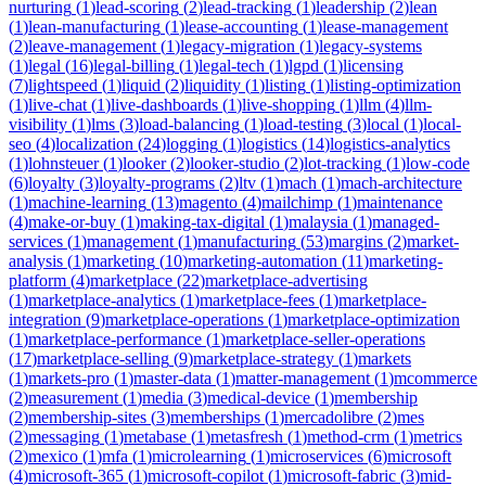
nurturing
(
1
)
lead-scoring
(
2
)
lead-tracking
(
1
)
leadership
(
2
)
lean
(
1
)
lean-manufacturing
(
1
)
lease-accounting
(
1
)
lease-management
(
2
)
leave-management
(
1
)
legacy-migration
(
1
)
legacy-systems
(
1
)
legal
(
16
)
legal-billing
(
1
)
legal-tech
(
1
)
lgpd
(
1
)
licensing
(
7
)
lightspeed
(
1
)
liquid
(
2
)
liquidity
(
1
)
listing
(
1
)
listing-optimization
(
1
)
live-chat
(
1
)
live-dashboards
(
1
)
live-shopping
(
1
)
llm
(
4
)
llm-
visibility
(
1
)
lms
(
3
)
load-balancing
(
1
)
load-testing
(
3
)
local
(
1
)
local-
seo
(
4
)
localization
(
24
)
logging
(
1
)
logistics
(
14
)
logistics-analytics
(
1
)
lohnsteuer
(
1
)
looker
(
2
)
looker-studio
(
2
)
lot-tracking
(
1
)
low-code
(
6
)
loyalty
(
3
)
loyalty-programs
(
2
)
ltv
(
1
)
mach
(
1
)
mach-architecture
(
1
)
machine-learning
(
13
)
magento
(
4
)
mailchimp
(
1
)
maintenance
(
4
)
make-or-buy
(
1
)
making-tax-digital
(
1
)
malaysia
(
1
)
managed-
services
(
1
)
management
(
1
)
manufacturing
(
53
)
margins
(
2
)
market-
analysis
(
1
)
marketing
(
10
)
marketing-automation
(
11
)
marketing-
platform
(
4
)
marketplace
(
22
)
marketplace-advertising
(
1
)
marketplace-analytics
(
1
)
marketplace-fees
(
1
)
marketplace-
integration
(
9
)
marketplace-operations
(
1
)
marketplace-optimization
(
1
)
marketplace-performance
(
1
)
marketplace-seller-operations
(
17
)
marketplace-selling
(
9
)
marketplace-strategy
(
1
)
markets
(
1
)
markets-pro
(
1
)
master-data
(
1
)
matter-management
(
1
)
mcommerce
(
2
)
measurement
(
1
)
media
(
3
)
medical-device
(
1
)
membership
(
2
)
membership-sites
(
3
)
memberships
(
1
)
mercadolibre
(
2
)
mes
(
2
)
messaging
(
1
)
metabase
(
1
)
metasfresh
(
1
)
method-crm
(
1
)
metrics
(
2
)
mexico
(
1
)
mfa
(
1
)
microlearning
(
1
)
microservices
(
6
)
microsoft
(
4
)
microsoft-365
(
1
)
microsoft-copilot
(
1
)
microsoft-fabric
(
3
)
mid-