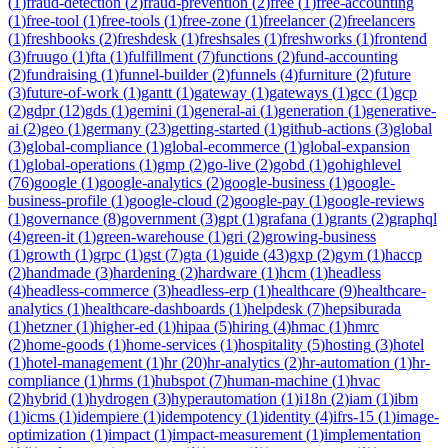
(
1
)
fraud-detection
(
2
)
fraud-prevention
(
2
)
free
(
1
)
free-accounting
(
1
)
free-tool
(
1
)
free-tools
(
1
)
free-zone
(
1
)
freelancer
(
2
)
freelancers
(
1
)
freshbooks
(
2
)
freshdesk
(
1
)
freshsales
(
1
)
freshworks
(
1
)
frontend
(
3
)
fruugo
(
1
)
fta
(
1
)
fulfillment
(
7
)
functions
(
2
)
fund-accounting
(
2
)
fundraising
(
1
)
funnel-builder
(
2
)
funnels
(
4
)
furniture
(
2
)
future
(
3
)
future-of-work
(
1
)
gantt
(
1
)
gateway
(
1
)
gateways
(
1
)
gcc
(
1
)
gcp
(
2
)
gdpr
(
12
)
gds
(
1
)
gemini
(
1
)
general-ai
(
1
)
generation
(
1
)
generative-
ai
(
2
)
geo
(
1
)
germany
(
23
)
getting-started
(
1
)
github-actions
(
3
)
global
(
3
)
global-compliance
(
1
)
global-ecommerce
(
1
)
global-expansion
(
1
)
global-operations
(
1
)
gmp
(
2
)
go-live
(
2
)
gobd
(
1
)
gohighlevel
(
76
)
google
(
1
)
google-analytics
(
2
)
google-business
(
1
)
google-
business-profile
(
1
)
google-cloud
(
2
)
google-pay
(
1
)
google-reviews
(
1
)
governance
(
8
)
government
(
3
)
gpt
(
1
)
grafana
(
1
)
grants
(
2
)
graphql
(
4
)
green-it
(
1
)
green-warehouse
(
1
)
gri
(
2
)
growing-business
(
1
)
growth
(
1
)
grpc
(
1
)
gst
(
7
)
gta
(
1
)
guide
(
43
)
gxp
(
2
)
gym
(
1
)
haccp
(
2
)
handmade
(
3
)
hardening
(
2
)
hardware
(
1
)
hcm
(
1
)
headless
(
4
)
headless-commerce
(
3
)
headless-erp
(
1
)
healthcare
(
9
)
healthcare-
analytics
(
1
)
healthcare-dashboards
(
1
)
helpdesk
(
7
)
hepsiburada
(
1
)
hetzner
(
1
)
higher-ed
(
1
)
hipaa
(
5
)
hiring
(
4
)
hmac
(
1
)
hmrc
(
2
)
home-goods
(
1
)
home-services
(
1
)
hospitality
(
5
)
hosting
(
3
)
hotel
(
1
)
hotel-management
(
1
)
hr
(
20
)
hr-analytics
(
2
)
hr-automation
(
1
)
hr-
compliance
(
1
)
hrms
(
1
)
hubspot
(
7
)
human-machine
(
1
)
hvac
(
2
)
hybrid
(
1
)
hydrogen
(
3
)
hyperautomation
(
1
)
i18n
(
2
)
iam
(
1
)
ibm
(
1
)
icms
(
1
)
idempiere
(
1
)
idempotency
(
1
)
identity
(
4
)
ifrs-15
(
1
)
image-
optimization
(
1
)
impact
(
1
)
impact-measurement
(
1
)
implementation