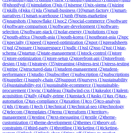
(
8
)
shopifyql
(
1
)
simulation
(
3
)
sis
(
1
)
sisense
(
1
)
six-sigma
(
1
)
sizing
(
1
)
skills
(
4
)
sku
(
1
)
sla
(
5
)
small-business
(
10
)
smart-factory
(
1
)
smart-
narratives
(
1
)
smart-warehouse
(
1
)
smb
(
9
)
sms-marketing
(
5
)
snapshots
(
1
)
snowflake
(
1
)
soc2
(
5
)
social-commerce
(
5
)
software
(
4
)
software-comparison
(
1
)
software-development
(
1
)
software-
selection
(
2
)
software-stack
(
1
)
solar-energy
(
1
)
solutions
(
1
)
sop
(
2
)
south-africa
(
3
)
south-asia
(
1
)
south-korea
(
1
)
southeast-asia
(
2
)
spc
(
1
)
specialty
(
1
)
speed
(
1
)
speed-optimization
(
2
)
spot
(
1
)
spreadsheets
(
1
)
sql
(
2
)
square
(
1
)
squarespace
(
1
)
ssdlc
(
1
)
ssl
(
2
)
sso
(
2
)
sst
(
1
)
star-
schema
(
2
)
startup
(
2
)
state-management
(
1
)
stock-control
(
1
)
store
(
1
)
store-optimization
(
1
)
store-setup
(
2
)
storefront-api
(
3
)
storefront-
design
(
1
)
stp
(
1
)
strategy
(
35
)
streaming
(
4
)
stress-test
(
1
)
stress-testing
(
1
)
stripe
(
2
)
structured-data
(
1
)
student-management
(
2
)
student-
performance
(
1
)
studio
(
3
)
subscriber
(
1
)
subscription
(
2
)
subscriptions
(
6
)
supplier
(
1
)
supply-chain
(
28
)
support
(
6
)
surveys
(
1
)
sustainability
(
14
)
sustainability-roi
(
1
)
sustainable-ecommerce
(
1
)
sustainable-
procurement
(
1
)
sync
(
1
)
tableau
(
3
)
tailwind-css
(
1
)
takealot
(
1
)
talent-
acquisition
(
2
)
tally
(
4
)
tally-prime
(
1
)
tanstack
(
1
)
tasks
(
1
)
tax
(
5
)
tax-
automation
(
2
)
tax-compliance
(
3
)
taxation
(
1
)
tco
(
5
)
tco-analysis
(
1
)
tds
(
1
)
team
(
1
)
tech
(
1
)
technical
(
1
)
technical-seo
(
4
)
technology
(
2
)
telecom
(
3
)
templates
(
3
)
temu
(
1
)
terraform
(
1
)
territory-
management
(
1
)
testing
(
7
)
text-messaging
(
1
)
textile
(
2
)
theme-
customization
(
1
)
theme-development
(
2
)
themes
(
1
)
theory-of-
constraints
(
1
)
third-party
(
1
)
throttling
(
1
)
ticketing
(
1
)
ticketing-