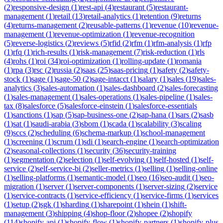
(
2
)
responsive-design
(
1
)
rest-api
(
4
)
restaurant
(
5
)
restaurant-
management
(
1
)
retail
(
13
)
retail-analytics
(
1
)
retention
(
9
)
returns
(
4
)
returns-management
(
2
)
reusable-patterns
(
1
)
revenue
(
10
)
revenue-
management
(
1
)
revenue-optimization
(
1
)
revenue-recognition
(
5
)
reverse-logistics
(
2
)
reviews
(
5
)
rfid
(
2
)
rfm
(
1
)
rfm-analysis
(
1
)
rfp
(
1
)
rfq
(
1
)
rich-results
(
1
)
risk-management
(
7
)
risk-reduction
(
1
)
rls
(
4
)
rohs
(
1
)
roi
(
34
)
roi-optimization
(
1
)
rolling-update
(
1
)
romania
(
1
)
rpa
(
3
)
rsc
(
2
)
russia
(
2
)
saas
(
25
)
saas-pricing
(
1
)
safety
(
2
)
safety-
stock
(
1
)
sage
(
1
)
sage-50
(
2
)
sage-intacct
(
1
)
salary
(
1
)
sales
(
19
)
sales-
analytics
(
3
)
sales-automation
(
1
)
sales-dashboard
(
2
)
sales-forecasting
(
1
)
sales-management
(
1
)
sales-operations
(
1
)
sales-pipeline
(
1
)
sales-
tax
(
8
)
salesforce
(
5
)
salesforce-einstein
(
1
)
salesforce-essentials
(
1
)
sanctions
(
1
)
sap
(
5
)
sap-business-one
(
2
)
sap-hana
(
1
)
sars
(
2
)
sasb
(
1
)
sat
(
1
)
saudi-arabia
(
3
)
sbom
(
1
)
scada
(
1
)
scalability
(
3
)
scaling
(
9
)
sccs
(
2
)
scheduling
(
6
)
schema-markup
(
1
)
school-management
(
1
)
screening
(
1
)
scrum
(
1
)
sdi
(
1
)
search-engine
(
1
)
search-optimization
(
2
)
seasonal-collections
(
1
)
security
(
36
)
security-training
(
1
)
segmentation
(
2
)
selection
(
1
)
self-evolving
(
1
)
self-hosted
(
1
)
self-
service
(
2
)
self-service-bi
(
2
)
seller-metrics
(
1
)
selling
(
1
)
selling-online
(
1
)
selling-platforms
(
1
)
semantic-model
(
1
)
seo
(
16
)
seo-audit
(
1
)
seo-
migration
(
1
)
server
(
1
)
server-components
(
1
)
server-sizing
(
2
)
service
(
1
)
service-contracts
(
1
)
service-efficiency
(
1
)
service-firms
(
1
)
services
(
1
)
setup
(
2
)
sgk
(
1
)
sharding
(
1
)
sharepoint
(
1
)
shein
(
1
)
shift-
management
(
3
)
shipping
(
4
)
shop-floor
(
2
)
shopee
(
2
)
shopify
(
114
)
shopify-api
(
1
)
shopify-flow
(
1
)
shopify-partners
(
1
)
shopify-plus