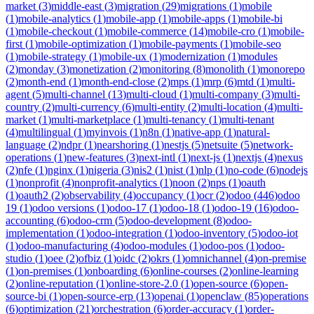
market
(
3
)
middle-east
(
3
)
migration
(
29
)
migrations
(
1
)
mobile
(
1
)
mobile-analytics
(
1
)
mobile-app
(
1
)
mobile-apps
(
1
)
mobile-bi
(
1
)
mobile-checkout
(
1
)
mobile-commerce
(
14
)
mobile-cro
(
1
)
mobile-
first
(
1
)
mobile-optimization
(
1
)
mobile-payments
(
1
)
mobile-seo
(
1
)
mobile-strategy
(
1
)
mobile-ux
(
1
)
modernization
(
1
)
modules
(
2
)
monday
(
3
)
monetization
(
2
)
monitoring
(
8
)
monolith
(
1
)
monorepo
(
2
)
month-end
(
1
)
month-end-close
(
2
)
mps
(
1
)
mrp
(
6
)
mtd
(
1
)
multi-
agent
(
5
)
multi-channel
(
13
)
multi-cloud
(
1
)
multi-company
(
3
)
multi-
country
(
2
)
multi-currency
(
6
)
multi-entity
(
2
)
multi-location
(
4
)
multi-
market
(
1
)
multi-marketplace
(
1
)
multi-tenancy
(
1
)
multi-tenant
(
4
)
multilingual
(
1
)
myinvois
(
1
)
n8n
(
1
)
native-app
(
1
)
natural-
language
(
2
)
ndpr
(
1
)
nearshoring
(
1
)
nestjs
(
5
)
netsuite
(
5
)
network-
operations
(
1
)
new-features
(
3
)
next-intl
(
1
)
next-js
(
1
)
nextjs
(
4
)
nexus
(
2
)
nfe
(
1
)
nginx
(
1
)
nigeria
(
3
)
nis2
(
1
)
nist
(
1
)
nlp
(
1
)
no-code
(
6
)
nodejs
(
1
)
nonprofit
(
4
)
nonprofit-analytics
(
1
)
noon
(
2
)
nps
(
1
)
oauth
(
1
)
oauth2
(
2
)
observability
(
4
)
occupancy
(
1
)
ocr
(
2
)
odoo
(
446
)
odoo
19
(
1
)
odoo versions
(
1
)
odoo-17
(
1
)
odoo-18
(
1
)
odoo-19
(
16
)
odoo-
accounting
(
6
)
odoo-crm
(
5
)
odoo-development
(
8
)
odoo-
implementation
(
1
)
odoo-integration
(
1
)
odoo-inventory
(
5
)
odoo-iot
(
1
)
odoo-manufacturing
(
4
)
odoo-modules
(
1
)
odoo-pos
(
1
)
odoo-
studio
(
1
)
oee
(
2
)
ofbiz
(
1
)
oidc
(
2
)
okrs
(
1
)
omnichannel
(
4
)
on-premise
(
1
)
on-premises
(
1
)
onboarding
(
6
)
online-courses
(
2
)
online-learning
(
2
)
online-reputation
(
1
)
online-store-2.0
(
1
)
open-source
(
6
)
open-
source-bi
(
1
)
open-source-erp
(
13
)
openai
(
1
)
openclaw
(
85
)
operations
(
6
)
optimization
(
21
)
orchestration
(
6
)
order-accuracy
(
1
)
order-