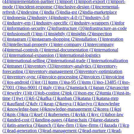
(
44
)
implementation-partner
(
1
)
import
(
1
)
import-export
(
1
)
import-
mode
(
1
)
incident-response
(
3
)
inclusive-design
(
1
)
incremental-
refresh
(
2
)
indexing
(
1
)
india
(
5
)
india-gst
(
2
)
india-marketplace
(
1
)
indonesia
(
2
)
industry
(
4
)
industry-4-0
(
17
)
industry-5-0
(
1
)
industry-erp
(
1
)
industry-specific
(
1
)
industry-wrappers
(
1
)
infor
(
1
)
information-security
(
2
)
infrastructure
(
10
)
infrastructure-as-code
(
1
)
infusionsoft
(
1
)
inp
(
1
)
insightly
(
1
)
insights
(
2
)
inspection
(
1
)
instagram
(
1
)
instagram-shopping
(
2
)
installation
(
1
)
integration
(
63
)
intellectual-property
(
1
)
inter-company
(
1
)
intercompany
(
4
)
internal-controls
(
1
)
internal-documentation
(
1
)
international
(
11
)
international-expansion
(
1
)
international-logistics
(
1
)
international-selling
(
2
)
international-trade
(
1
)
internationalization
(
2
)
intranet
(
1
)
inventory
(
33
)
inventory-analytics
(
1
)
inventory-
forecasting
(
1
)
inventory-management
(
5
)
inventory-optimization
(
1
)
inventory-sync
(
4
)
invoice-processing
(
2
)
invoices
(
1
)
invoicing
(
1
)
ios-android
(
1
)
iot
(
11
)
iqms
(
1
)
isa-95
(
1
)
isms
(
1
)
iso-13485
(
1
)
iso-
27001
(
3
)
iso-9001
(
1
)
italy
(
1
)
iva
(
2
)
jamstack
(
1
)
japan
(
2
)
javascript
(
1
)
jewelry
(
1
)
jit
(
1
)
job-costing
(
2
)
jpk
(
1
)
json-rpc
(
2
)
jumia
(
1
)
just-in-
time
(
1
)
jwt
(
1
)
k6
(
2
)
kafka
(
1
)
kanban
(
3
)
katana
(
1
)
katana-mrp
(
1
)
kaufland
(
2
)
kdv
(
1
)
keap
(
2
)
kenya
(
1
)
klaviyo
(
1
)
knowledge
(
1
)
knowledge-base
(
4
)
knowledge-management
(
2
)
korea
(
1
)
kpi
(
3
)
kpis
(
3
)
kra
(
1
)
ksef
(
1
)
kubernetes
(
1
)
kvkk
(
1
)
kyc
(
1
)
labor-law
(
1
)
landed-cost
(
1
)
landing-pages
(
4
)
langchain
(
3
)
large-datasets
(
1
)
latin-america
(
3
)
launch
(
1
)
law-firm
(
1
)
law-firms
(
1
)
lazada
(
1
)
lcp
(
1
)
lead-generation
(
3
)
lead-management
(
2
)
lead-nurture
(
1
)
lead-