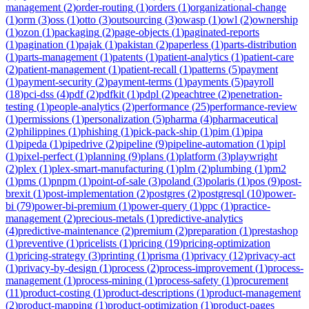
management
(
2
)
order-routing
(
1
)
orders
(
1
)
organizational-change
(
1
)
orm
(
3
)
oss
(
1
)
otto
(
3
)
outsourcing
(
3
)
owasp
(
1
)
owl
(
2
)
ownership
(
1
)
ozon
(
1
)
packaging
(
2
)
page-objects
(
1
)
paginated-reports
(
1
)
pagination
(
1
)
pajak
(
1
)
pakistan
(
2
)
paperless
(
1
)
parts-distribution
(
1
)
parts-management
(
1
)
patents
(
1
)
patient-analytics
(
1
)
patient-care
(
2
)
patient-management
(
1
)
patient-recall
(
1
)
patterns
(
5
)
payment
(
1
)
payment-security
(
2
)
payment-terms
(
1
)
payments
(
5
)
payroll
(
18
)
pci-dss
(
4
)
pdf
(
2
)
pdfkit
(
1
)
pdpl
(
2
)
peachtree
(
2
)
penetration-
testing
(
1
)
people-analytics
(
2
)
performance
(
25
)
performance-review
(
1
)
permissions
(
1
)
personalization
(
5
)
pharma
(
4
)
pharmaceutical
(
2
)
philippines
(
1
)
phishing
(
1
)
pick-pack-ship
(
1
)
pim
(
1
)
pipa
(
1
)
pipeda
(
1
)
pipedrive
(
2
)
pipeline
(
9
)
pipeline-automation
(
1
)
pipl
(
1
)
pixel-perfect
(
1
)
planning
(
9
)
plans
(
1
)
platform
(
3
)
playwright
(
2
)
plex
(
1
)
plex-smart-manufacturing
(
1
)
plm
(
2
)
plumbing
(
1
)
pm2
(
1
)
pms
(
1
)
pnpm
(
1
)
point-of-sale
(
3
)
poland
(
3
)
polaris
(
1
)
pos
(
9
)
post-
brexit
(
1
)
post-implementation
(
2
)
postgres
(
2
)
postgresql
(
10
)
power-
bi
(
79
)
power-bi-premium
(
1
)
power-query
(
1
)
ppc
(
1
)
practice-
management
(
2
)
precious-metals
(
1
)
predictive-analytics
(
4
)
predictive-maintenance
(
2
)
premium
(
2
)
preparation
(
1
)
prestashop
(
1
)
preventive
(
1
)
pricelists
(
1
)
pricing
(
19
)
pricing-optimization
(
1
)
pricing-strategy
(
3
)
printing
(
1
)
prisma
(
1
)
privacy
(
12
)
privacy-act
(
1
)
privacy-by-design
(
1
)
process
(
2
)
process-improvement
(
1
)
process-
management
(
1
)
process-mining
(
1
)
process-safety
(
1
)
procurement
(
11
)
product-costing
(
1
)
product-descriptions
(
1
)
product-management
(
2
)
product-mapping
(
1
)
product-optimization
(
1
)
product-pages