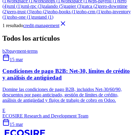
(
1
)
workplace
(
1
)
workshops
(
1
)
workspace
(
1
)
wps-payroll
(
1
)
xero
(
4
)
xml
(
1
)
xml-rpc
(
3
)
zalando
(
5
)
zapier
(
3
)
zatca
(
2
)
zero-downtime
(
2
)
zero-trust
(
3
)
zoho
(
2
)
zoho-books
(
1
)
zoho-crm
(
1
)
zoho-inventory
(
1
)
zoho-one
(
1
)
zustand
(
1
)
1 resultado
credit-management
Todos los artículos
b2b
payment-terms
15 mar
Condiciones de pago B2B: Net-30, límites de crédito
y análisis de antigüedad
Domine las condiciones de pago B2B, incluidos Net-30/60/90,
descuentos por pago anticipado, gestión de límites de crédito,
análisis de antigüedad y flujos de trabajo de cobro en Odoo.
E
ECOSIRE Research and Development Team
15 mar