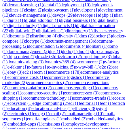
(
4
)
demand-sensing
(
1
)
dental
(
1
)
deployment
(
10
)
deployment-
pipelines
(
1
)
design
(
2
)
design-system
(
1
)
developer
(
1
)
development
(
13
)
device-management
(
1
)
devops
(
29
)
devsecops
(
1
)
dgfip
(
1
)
dian
(
1
)
digital
(
1
)
digital-adoption
(
1
)
digital-business
(
1
)
digital-health
(
1
)
digital-maturity
(
1
)
digital-products
(
1
)
digital-transformation
(
22
)
digital-twin
(
2
)
digital-twins
(
1
)
directquery
(
1
)
disaster-recovery
(
1
)
discounts
(
2
)
distribution
(
4
)
diversity
(
1
)
dms
(
2
)
docker
(
3
)
docker-
compose
(
1
)
doctype
(
1
)
document-management
(
3
)
document-
processing
(
2
)
documentation
(
2
)
documents
(
4
)
dolibarr
(
1
)
domo
(
1
)
donor-management
(
2
)
dpa
(
1
)
dpdp
(
1
)
dpo
(
1
)
drip-campaigns
(
1
)
drip-content
(
1
)
drizzle
(
3
)
drizzle-orm
(
2
)
dropshipping
(
3
)
dubai
(
1
)
dynamic-pricing
(
3
)
dynamics-365
(
4
)
e-commerce
(
2
)
e-factura
(
1
)
e-faktur
(
1
)
e-fatura
(
1
)
e-invoicing
(
5
)
e-way-bill
(
1
)
e2e
(
2
)
eaa
(
1
)
ebay
(
3
)
ec2
(
1
)
ecm
(
1
)
ecommerce
(
178
)
ecommerce-analytics
(
3
)
ecommerce-costs
(
1
)
ecommerce-logistics
(
1
)
ecommerce-
marketing
(
2
)
ecommerce-metrics
(
2
)
ecommerce-operations
(
2
)
ecommerce-platform
(
2
)
ecommerce-reporting
(
1
)
ecommerce-
scaling
(
1
)
ecommerce-security
(
1
)
ecommerce-seo
(
3
)
ecommerce-
shipping
(
1
)
ecommerce-technology
(
1
)
ecommerce-trends
(
1
)
ecosire
(
7
)
ecosystem
(
1
)
edge-computing
(
2
)
edi
(
1
)
editorial
(
1
)
edr
(
1
)
edtech
(
1
)
education
(
4
)
education-analytics
(
1
)
efficiency
(
8
)
egypt
(
2
)
electronics
(
1
)
emag
(
1
)
email
(
2
)
email-marketing
(
10
)
email-
sequences
(
1
)
email-templates
(
1
)
embedded
(
2
)
embedded-analytics
(
5
)
embedded-apps
(
1
)
emissions
(
1
)
employee-development