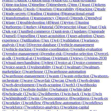
system
(
1
)
tiktok
(
1
)
tiktok-shop
(
4
)
time-off
(
1
)
time-to-market
(
1
)
time-tracking
(
2
)
timeline
(
5
)
timesheets
(
2
)
tms
(
1
)
toast
(
1
)
tokens
(
3
)
tokopedia
(
1
)
tools
(
1
)
tourism
(
1
)
traceability
(
6
)
tracking
(
2
)
trade
(
1
)
trade-secrets
(
1
)
trading
(
1
)
training
(
8
)
transactional-email
(
1
)
transformation
(
1
)
transparency
(
3
)
travel
(
3
)
trends
(
2
)
trendyol
(
1
)
triage
(
1
)
troubleshooting
(
40
)
trust
(
1
)
tryton
(
1
)
tuning
(
2
)
turborepo
(
1
)
turkey
(
4
)
tutorial
(
50
)
typescript
(
4
)
uae
(
3
)
uat
(
1
)
uk
(
2
)
uk-vat
(
1
)
unified-commerce
(
1
)
unit-tests
(
1
)
updates
(
1
)
upgrade
(
3
)
upsell
(
1
)
upselling
(
1
)
user-acquisition
(
1
)
user-adoption
(
2
)
user-
experience
(
3
)
utilization
(
1
)
ux
(
1
)
v4
(
1
)
validation
(
1
)
variance-
analysis
(
1
)
vat
(
16
)
vector-database
(
1
)
vehicle-management
(
1
)
vehicle-tracking
(
1
)
vendor-coordination
(
1
)
vendor-evaluation
(
1
)
vendor-management
(
4
)
vendor-risk
(
1
)
vendor-selection
(
2
)
vercel-
ai-sdk
(
1
)
vertical-ai
(
1
)
vertipaq
(
1
)
vietnam
(
1
)
views
(
1
)
vision-2030
(
1
)
visual-merchandising
(
1
)
vitest
(
1
)
voice-ai
(
1
)
voice-commerce
(
2
)
voice-search
(
1
)
vulnerability
(
1
)
waf
(
1
)
walmart
(
3
)
walmart-
marketplace
(
1
)
warehouse
(
13
)
warehouse-automation
(
2
)
warehouse-management
(
1
)
wasm
(
1
)
waste-reduction
(
2
)
watsonx-
orchestrate
(
1
)
wave
(
2
)
wayfair
(
2
)
wcag
(
2
)
web
(
1
)
web-design
(
2
)
web-development
(
1
)
web-scraping
(
1
)
web3
(
1
)
webhooks
(
8
)
website
(
1
)
website-builder
(
1
)
whatsapp
(
1
)
white-label
(
6
)
wholesale
(
12
)
wiki
(
2
)
wildberries
(
1
)
win-back
(
1
)
wip
(
1
)
wix
(
2
)
wkhtmltopdf
(
1
)
wms
(
5
)
woocommerce
(
8
)
wordpress
(
1
)
work-os
(
1
)
workday
(
1
)
workflow
(
9
)
workflow-automation
(
1
)
workflows
(
2
)
workforce
(
7
)
workforce-analytics
(
1
)
working-capital