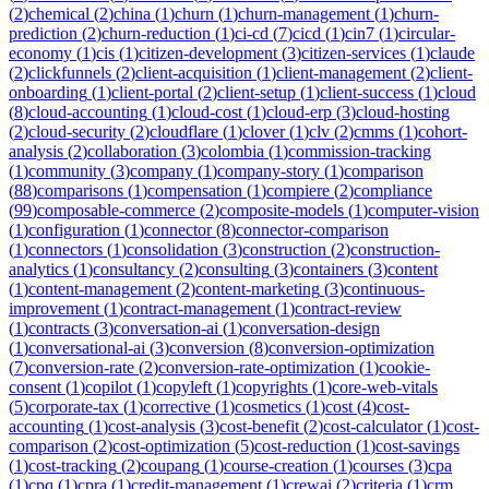
(
2
)
chemical
(
2
)
china
(
1
)
churn
(
1
)
churn-management
(
1
)
churn-
prediction
(
2
)
churn-reduction
(
1
)
ci-cd
(
7
)
cicd
(
1
)
cin7
(
1
)
circular-
economy
(
1
)
cis
(
1
)
citizen-development
(
3
)
citizen-services
(
1
)
claude
(
2
)
clickfunnels
(
2
)
client-acquisition
(
1
)
client-management
(
2
)
client-
onboarding
(
1
)
client-portal
(
2
)
client-setup
(
1
)
client-success
(
1
)
cloud
(
8
)
cloud-accounting
(
1
)
cloud-cost
(
1
)
cloud-erp
(
3
)
cloud-hosting
(
2
)
cloud-security
(
2
)
cloudflare
(
1
)
clover
(
1
)
clv
(
2
)
cmms
(
1
)
cohort-
analysis
(
2
)
collaboration
(
3
)
colombia
(
1
)
commission-tracking
(
1
)
community
(
3
)
company
(
1
)
company-story
(
1
)
comparison
(
88
)
comparisons
(
1
)
compensation
(
1
)
compiere
(
2
)
compliance
(
99
)
composable-commerce
(
2
)
composite-models
(
1
)
computer-vision
(
1
)
configuration
(
1
)
connector
(
8
)
connector-comparison
(
1
)
connectors
(
1
)
consolidation
(
3
)
construction
(
2
)
construction-
analytics
(
1
)
consultancy
(
2
)
consulting
(
3
)
containers
(
3
)
content
(
1
)
content-management
(
2
)
content-marketing
(
3
)
continuous-
improvement
(
1
)
contract-management
(
1
)
contract-review
(
1
)
contracts
(
3
)
conversation-ai
(
1
)
conversation-design
(
1
)
conversational-ai
(
3
)
conversion
(
8
)
conversion-optimization
(
7
)
conversion-rate
(
2
)
conversion-rate-optimization
(
1
)
cookie-
consent
(
1
)
copilot
(
1
)
copyleft
(
1
)
copyrights
(
1
)
core-web-vitals
(
5
)
corporate-tax
(
1
)
corrective
(
1
)
cosmetics
(
1
)
cost
(
4
)
cost-
accounting
(
1
)
cost-analysis
(
3
)
cost-benefit
(
2
)
cost-calculator
(
1
)
cost-
comparison
(
2
)
cost-optimization
(
5
)
cost-reduction
(
1
)
cost-savings
(
1
)
cost-tracking
(
2
)
coupang
(
1
)
course-creation
(
1
)
courses
(
3
)
cpa
(
1
)
cpq
(
1
)
cpra
(
1
)
credit-management
(
1
)
crewai
(
2
)
criteria
(
1
)
crm