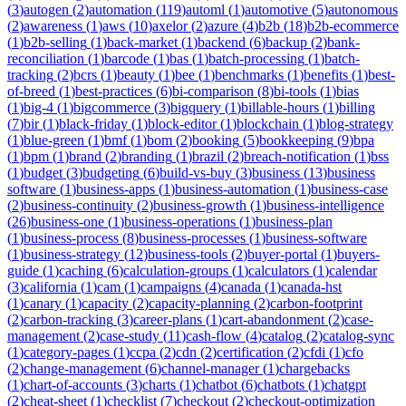
(
3
)
autogen
(
2
)
automation
(
119
)
automl
(
1
)
automotive
(
5
)
autonomous
(
2
)
awareness
(
1
)
aws
(
10
)
axelor
(
2
)
azure
(
4
)
b2b
(
18
)
b2b-ecommerce
(
1
)
b2b-selling
(
1
)
back-market
(
1
)
backend
(
6
)
backup
(
2
)
bank-
reconciliation
(
1
)
barcode
(
1
)
bas
(
1
)
batch-processing
(
1
)
batch-
tracking
(
2
)
bcrs
(
1
)
beauty
(
1
)
bee
(
1
)
benchmarks
(
1
)
benefits
(
1
)
best-
of-breed
(
1
)
best-practices
(
6
)
bi-comparison
(
8
)
bi-tools
(
1
)
bias
(
1
)
big-4
(
1
)
bigcommerce
(
3
)
bigquery
(
1
)
billable-hours
(
1
)
billing
(
7
)
bir
(
1
)
black-friday
(
1
)
block-editor
(
1
)
blockchain
(
1
)
blog-strategy
(
1
)
blue-green
(
1
)
bmf
(
1
)
bom
(
2
)
booking
(
5
)
bookkeeping
(
9
)
bpa
(
1
)
bpm
(
1
)
brand
(
2
)
branding
(
1
)
brazil
(
2
)
breach-notification
(
1
)
bss
(
1
)
budget
(
3
)
budgeting
(
6
)
build-vs-buy
(
3
)
business
(
13
)
business
software
(
1
)
business-apps
(
1
)
business-automation
(
1
)
business-case
(
2
)
business-continuity
(
2
)
business-growth
(
1
)
business-intelligence
(
26
)
business-one
(
1
)
business-operations
(
1
)
business-plan
(
1
)
business-process
(
8
)
business-processes
(
1
)
business-software
(
1
)
business-strategy
(
12
)
business-tools
(
2
)
buyer-portal
(
1
)
buyers-
guide
(
1
)
caching
(
6
)
calculation-groups
(
1
)
calculators
(
1
)
calendar
(
3
)
california
(
1
)
cam
(
1
)
campaigns
(
4
)
canada
(
1
)
canada-hst
(
1
)
canary
(
1
)
capacity
(
2
)
capacity-planning
(
2
)
carbon-footprint
(
2
)
carbon-tracking
(
3
)
career-plans
(
1
)
cart-abandonment
(
2
)
case-
management
(
2
)
case-study
(
11
)
cash-flow
(
4
)
catalog
(
2
)
catalog-sync
(
1
)
category-pages
(
1
)
ccpa
(
2
)
cdn
(
2
)
certification
(
2
)
cfdi
(
1
)
cfo
(
2
)
change-management
(
6
)
channel-manager
(
1
)
chargebacks
(
1
)
chart-of-accounts
(
3
)
charts
(
1
)
chatbot
(
6
)
chatbots
(
1
)
chatgpt
(
2
)
cheat-sheet
(
1
)
checklist
(
7
)
checkout
(
2
)
checkout-optimization