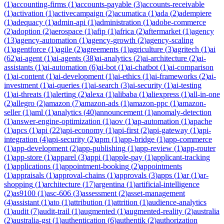
(
1
)
accounting-firms
(
1
)
accounts-payable
(
3
)
accounts-receivable
(
1
)
activation
(
1
)
activecampaign
(
2
)
acumatica
(
1
)
ada
(
2
)
adempiere
(
1
)
adequacy
(
1
)
admin-api
(
1
)
administration
(
1
)
adobe-commerce
(
2
)
adoption
(
2
)
aerospace
(
1
)
afip
(
1
)
africa
(
2
)
aftermarket
(
1
)
agency
(
13
)
agency-automation
(
1
)
agency-growth
(
2
)
agency-scaling
(
1
)
agentforce
(
1
)
agile
(
2
)
agreements
(
1
)
agriculture
(
3
)
agritech
(
1
)
ai
(
62
)
ai-agent
(
1
)
ai-agents
(
38
)
ai-analytics
(
2
)
ai-architecture
(
2
)
ai-
assistants
(
1
)
ai-automation
(
6
)
ai-bot
(
1
)
ai-chatbot
(
1
)
ai-comparison
(
1
)
ai-content
(
1
)
ai-development
(
1
)
ai-ethics
(
1
)
ai-frameworks
(
2
)
ai-
investment
(
1
)
ai-queries
(
1
)
ai-search
(
3
)
ai-security
(
1
)
ai-testing
(
1
)
ai-threats
(
1
)
alerting
(
2
)
alexa
(
1
)
alibaba
(
1
)
aliexpress
(
1
)
all-in-one
(
2
)
allegro
(
2
)
amazon
(
7
)
amazon-ads
(
1
)
amazon-ppc
(
1
)
amazon-
seller
(
1
)
aml
(
1
)
analytics
(
40
)
announcement
(
1
)
anomaly-detection
(
1
)
answer-engine-optimization
(
1
)
aov
(
1
)
ap-automation
(
1
)
apache
(
1
)
apcs
(
1
)
api
(
22
)
api-economy
(
1
)
api-first
(
2
)
api-gateway
(
1
)
api-
integration
(
4
)
api-security
(
2
)
apm
(
1
)
app-bridge
(
1
)
app-commerce
(
1
)
app-development
(
2
)
app-publishing
(
1
)
app-review
(
1
)
app-router
(
1
)
app-store
(
1
)
apparel
(
3
)
appi
(
1
)
apple-pay
(
1
)
applicant-tracking
(
1
)
applications
(
1
)
appointment-booking
(
2
)
appointments
(
1
)
appraisals
(
1
)
approval-chains
(
1
)
approvals
(
3
)
apps
(
1
)
ar
(
1
)
ar-
shopping
(
1
)
architecture
(
17
)
argentina
(
1
)
artificial-intelligence
(
2
)
as9100
(
1
)
asc-606
(
3
)
assessment
(
2
)
asset-management
(
4
)
assistant
(
1
)
ato
(
1
)
attribution
(
1
)
attrition
(
1
)
audience-analytics
(
1
)
audit
(
7
)
audit-trail
(
1
)
augmented
(
1
)
augmented-reality
(
2
)
australia
(
2
)
australia-gst
(
1
)
authentication
(
6
)
authentik
(
2
)
authorization