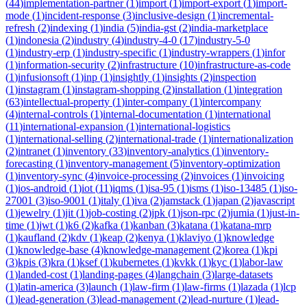
(
44
)
implementation-partner
(
1
)
import
(
1
)
import-export
(
1
)
import-
mode
(
1
)
incident-response
(
3
)
inclusive-design
(
1
)
incremental-
refresh
(
2
)
indexing
(
1
)
india
(
5
)
india-gst
(
2
)
india-marketplace
(
1
)
indonesia
(
2
)
industry
(
4
)
industry-4-0
(
17
)
industry-5-0
(
1
)
industry-erp
(
1
)
industry-specific
(
1
)
industry-wrappers
(
1
)
infor
(
1
)
information-security
(
2
)
infrastructure
(
10
)
infrastructure-as-code
(
1
)
infusionsoft
(
1
)
inp
(
1
)
insightly
(
1
)
insights
(
2
)
inspection
(
1
)
instagram
(
1
)
instagram-shopping
(
2
)
installation
(
1
)
integration
(
63
)
intellectual-property
(
1
)
inter-company
(
1
)
intercompany
(
4
)
internal-controls
(
1
)
internal-documentation
(
1
)
international
(
11
)
international-expansion
(
1
)
international-logistics
(
1
)
international-selling
(
2
)
international-trade
(
1
)
internationalization
(
2
)
intranet
(
1
)
inventory
(
33
)
inventory-analytics
(
1
)
inventory-
forecasting
(
1
)
inventory-management
(
5
)
inventory-optimization
(
1
)
inventory-sync
(
4
)
invoice-processing
(
2
)
invoices
(
1
)
invoicing
(
1
)
ios-android
(
1
)
iot
(
11
)
iqms
(
1
)
isa-95
(
1
)
isms
(
1
)
iso-13485
(
1
)
iso-
27001
(
3
)
iso-9001
(
1
)
italy
(
1
)
iva
(
2
)
jamstack
(
1
)
japan
(
2
)
javascript
(
1
)
jewelry
(
1
)
jit
(
1
)
job-costing
(
2
)
jpk
(
1
)
json-rpc
(
2
)
jumia
(
1
)
just-in-
time
(
1
)
jwt
(
1
)
k6
(
2
)
kafka
(
1
)
kanban
(
3
)
katana
(
1
)
katana-mrp
(
1
)
kaufland
(
2
)
kdv
(
1
)
keap
(
2
)
kenya
(
1
)
klaviyo
(
1
)
knowledge
(
1
)
knowledge-base
(
4
)
knowledge-management
(
2
)
korea
(
1
)
kpi
(
3
)
kpis
(
3
)
kra
(
1
)
ksef
(
1
)
kubernetes
(
1
)
kvkk
(
1
)
kyc
(
1
)
labor-law
(
1
)
landed-cost
(
1
)
landing-pages
(
4
)
langchain
(
3
)
large-datasets
(
1
)
latin-america
(
3
)
launch
(
1
)
law-firm
(
1
)
law-firms
(
1
)
lazada
(
1
)
lcp
(
1
)
lead-generation
(
3
)
lead-management
(
2
)
lead-nurture
(
1
)
lead-