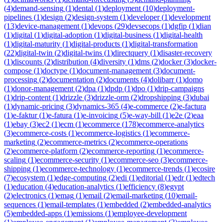
(
4
)
demand-sensing
(
1
)
dental
(
1
)
deployment
(
10
)
deployment-
pipelines
(
1
)
design
(
2
)
design-system
(
1
)
developer
(
1
)
development
(
13
)
device-management
(
1
)
devops
(
29
)
devsecops
(
1
)
dgfip
(
1
)
dian
(
1
)
digital
(
1
)
digital-adoption
(
1
)
digital-business
(
1
)
digital-health
(
1
)
digital-maturity
(
1
)
digital-products
(
1
)
digital-transformation
(
22
)
digital-twin
(
2
)
digital-twins
(
1
)
directquery
(
1
)
disaster-recovery
(
1
)
discounts
(
2
)
distribution
(
4
)
diversity
(
1
)
dms
(
2
)
docker
(
3
)
docker-
compose
(
1
)
doctype
(
1
)
document-management
(
3
)
document-
processing
(
2
)
documentation
(
2
)
documents
(
4
)
dolibarr
(
1
)
domo
(
1
)
donor-management
(
2
)
dpa
(
1
)
dpdp
(
1
)
dpo
(
1
)
drip-campaigns
(
1
)
drip-content
(
1
)
drizzle
(
3
)
drizzle-orm
(
2
)
dropshipping
(
3
)
dubai
(
1
)
dynamic-pricing
(
3
)
dynamics-365
(
4
)
e-commerce
(
2
)
e-factura
(
1
)
e-faktur
(
1
)
e-fatura
(
1
)
e-invoicing
(
5
)
e-way-bill
(
1
)
e2e
(
2
)
eaa
(
1
)
ebay
(
3
)
ec2
(
1
)
ecm
(
1
)
ecommerce
(
178
)
ecommerce-analytics
(
3
)
ecommerce-costs
(
1
)
ecommerce-logistics
(
1
)
ecommerce-
marketing
(
2
)
ecommerce-metrics
(
2
)
ecommerce-operations
(
2
)
ecommerce-platform
(
2
)
ecommerce-reporting
(
1
)
ecommerce-
scaling
(
1
)
ecommerce-security
(
1
)
ecommerce-seo
(
3
)
ecommerce-
shipping
(
1
)
ecommerce-technology
(
1
)
ecommerce-trends
(
1
)
ecosire
(
7
)
ecosystem
(
1
)
edge-computing
(
2
)
edi
(
1
)
editorial
(
1
)
edr
(
1
)
edtech
(
1
)
education
(
4
)
education-analytics
(
1
)
efficiency
(
8
)
egypt
(
2
)
electronics
(
1
)
emag
(
1
)
email
(
2
)
email-marketing
(
10
)
email-
sequences
(
1
)
email-templates
(
1
)
embedded
(
2
)
embedded-analytics
(
5
)
embedded-apps
(
1
)
emissions
(
1
)
employee-development