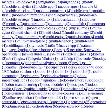
market
(
3
)
middle-east
(
3
)
migration
(
29
)
migrations
(
1
)
mobile
(
1
)
mobile-analytics
(
1
)
mobile-app
(
1
)
mobile-apps
(
1
)
mobile-bi
(
1
)
mobile-checkout
(
1
)
mobile-commerce
(
14
)
mobile-cro
(
1
)
mobile-
first
(
1
)
mobile-optimization
(
1
)
mobile-payments
(
1
)
mobile-seo
(
1
)
mobile-strategy
(
1
)
mobile-ux
(
1
)
modernization
(
1
)
modules
(
2
)
monday
(
3
)
monetization
(
2
)
monitoring
(
8
)
monolith
(
1
)
monorepo
(
2
)
month-end
(
1
)
month-end-close
(
2
)
mps
(
1
)
mrp
(
6
)
mtd
(
1
)
multi-
agent
(
5
)
multi-channel
(
13
)
multi-cloud
(
1
)
multi-company
(
3
)
multi-
country
(
2
)
multi-currency
(
6
)
multi-entity
(
2
)
multi-location
(
4
)
multi-
market
(
1
)
multi-marketplace
(
1
)
multi-tenancy
(
1
)
multi-tenant
(
4
)
multilingual
(
1
)
myinvois
(
1
)
n8n
(
1
)
native-app
(
1
)
natural-
language
(
2
)
ndpr
(
1
)
nearshoring
(
1
)
nestjs
(
5
)
netsuite
(
5
)
network-
operations
(
1
)
new-features
(
3
)
next-intl
(
1
)
next-js
(
1
)
nextjs
(
4
)
nexus
(
2
)
nfe
(
1
)
nginx
(
1
)
nigeria
(
3
)
nis2
(
1
)
nist
(
1
)
nlp
(
1
)
no-code
(
6
)
nodejs
(
1
)
nonprofit
(
4
)
nonprofit-analytics
(
1
)
noon
(
2
)
nps
(
1
)
oauth
(
1
)
oauth2
(
2
)
observability
(
4
)
occupancy
(
1
)
ocr
(
2
)
odoo
(
446
)
odoo
19
(
1
)
odoo versions
(
1
)
odoo-17
(
1
)
odoo-18
(
1
)
odoo-19
(
16
)
odoo-
accounting
(
6
)
odoo-crm
(
5
)
odoo-development
(
8
)
odoo-
implementation
(
1
)
odoo-integration
(
1
)
odoo-inventory
(
5
)
odoo-iot
(
1
)
odoo-manufacturing
(
4
)
odoo-modules
(
1
)
odoo-pos
(
1
)
odoo-
studio
(
1
)
oee
(
2
)
ofbiz
(
1
)
oidc
(
2
)
okrs
(
1
)
omnichannel
(
4
)
on-premise
(
1
)
on-premises
(
1
)
onboarding
(
6
)
online-courses
(
2
)
online-learning
(
2
)
online-reputation
(
1
)
online-store-2.0
(
1
)
open-source
(
6
)
open-
source-bi
(
1
)
open-source-erp
(
13
)
openai
(
1
)
openclaw
(
85
)
operations
(
6
)
optimization
(
21
)
orchestration
(
6
)
order-accuracy
(
1
)
order-