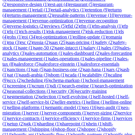
(
2
)
responsive-design
(
1
)
rest-api
(
4
)
restaurant
(
5
)
restaurant-
management
(
1
)
retail
(
13
)
retail-analytics
(
1
)
retention
(
9
)
returns
(
4
)
returns-management
(
2
)
reusable-patterns
(
1
)
revenue
(
10
)
revenue-
management
(
1
)
revenue-optimization
(
1
)
revenue-recognition
(
5
)
reverse-logistics
(
2
)
reviews
(
5
)
rfid
(
2
)
rfm
(
1
)
rfm-analysis
(
1
)
rfp
(
1
)
rfq
(
1
)
rich-results
(
1
)
risk-management
(
7
)
risk-reduction
(
1
)
rls
(
4
)
rohs
(
1
)
roi
(
34
)
roi-optimization
(
1
)
rolling-update
(
1
)
romania
(
1
)
rpa
(
3
)
rsc
(
2
)
russia
(
2
)
saas
(
25
)
saas-pricing
(
1
)
safety
(
2
)
safety-
stock
(
1
)
sage
(
1
)
sage-50
(
2
)
sage-intacct
(
1
)
salary
(
1
)
sales
(
19
)
sales-
analytics
(
3
)
sales-automation
(
1
)
sales-dashboard
(
2
)
sales-forecasting
(
1
)
sales-management
(
1
)
sales-operations
(
1
)
sales-pipeline
(
1
)
sales-
tax
(
8
)
salesforce
(
5
)
salesforce-einstein
(
1
)
salesforce-essentials
(
1
)
sanctions
(
1
)
sap
(
5
)
sap-business-one
(
2
)
sap-hana
(
1
)
sars
(
2
)
sasb
(
1
)
sat
(
1
)
saudi-arabia
(
3
)
sbom
(
1
)
scada
(
1
)
scalability
(
3
)
scaling
(
9
)
sccs
(
2
)
scheduling
(
6
)
schema-markup
(
1
)
school-management
(
1
)
screening
(
1
)
scrum
(
1
)
sdi
(
1
)
search-engine
(
1
)
search-optimization
(
2
)
seasonal-collections
(
1
)
security
(
36
)
security-training
(
1
)
segmentation
(
2
)
selection
(
1
)
self-evolving
(
1
)
self-hosted
(
1
)
self-
service
(
2
)
self-service-bi
(
2
)
seller-metrics
(
1
)
selling
(
1
)
selling-online
(
1
)
selling-platforms
(
1
)
semantic-model
(
1
)
seo
(
16
)
seo-audit
(
1
)
seo-
migration
(
1
)
server
(
1
)
server-components
(
1
)
server-sizing
(
2
)
service
(
1
)
service-contracts
(
1
)
service-efficiency
(
1
)
service-firms
(
1
)
services
(
1
)
setup
(
2
)
sgk
(
1
)
sharding
(
1
)
sharepoint
(
1
)
shein
(
1
)
shift-
management
(
3
)
shipping
(
4
)
shop-floor
(
2
)
shopee
(
2
)
shopify
(
114
)
shopify-api
(
1
)
shopify-flow
(
1
)
shopify-partners
(
1
)
shopify-plus