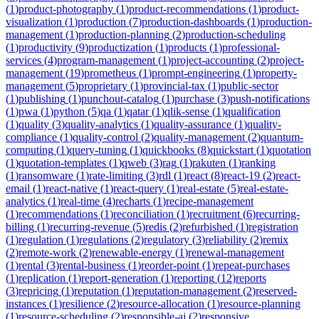
(
1
)
product-photography
(
1
)
product-recommendations
(
1
)
product-
visualization
(
1
)
production
(
7
)
production-dashboards
(
1
)
production-
management
(
1
)
production-planning
(
2
)
production-scheduling
(
1
)
productivity
(
9
)
productization
(
1
)
products
(
1
)
professional-
services
(
4
)
program-management
(
1
)
project-accounting
(
2
)
project-
management
(
19
)
prometheus
(
1
)
prompt-engineering
(
1
)
property-
management
(
5
)
proprietary
(
1
)
provincial-tax
(
1
)
public-sector
(
1
)
publishing
(
1
)
punchout-catalog
(
1
)
purchase
(
3
)
push-notifications
(
1
)
pwa
(
1
)
python
(
5
)
qa
(
1
)
qatar
(
1
)
qlik-sense
(
1
)
qualification
(
1
)
quality
(
3
)
quality-analytics
(
1
)
quality-assurance
(
1
)
quality-
compliance
(
1
)
quality-control
(
2
)
quality-management
(
2
)
quantum-
computing
(
1
)
query-tuning
(
1
)
quickbooks
(
8
)
quickstart
(
1
)
quotation
(
1
)
quotation-templates
(
1
)
qweb
(
3
)
rag
(
1
)
rakuten
(
1
)
ranking
(
1
)
ransomware
(
1
)
rate-limiting
(
3
)
rdl
(
1
)
react
(
8
)
react-19
(
2
)
react-
email
(
1
)
react-native
(
1
)
react-query
(
1
)
real-estate
(
5
)
real-estate-
analytics
(
1
)
real-time
(
4
)
recharts
(
1
)
recipe-management
(
1
)
recommendations
(
1
)
reconciliation
(
1
)
recruitment
(
6
)
recurring-
billing
(
1
)
recurring-revenue
(
5
)
redis
(
2
)
refurbished
(
1
)
registration
(
1
)
regulation
(
1
)
regulations
(
2
)
regulatory
(
3
)
reliability
(
2
)
remix
(
2
)
remote-work
(
2
)
renewable-energy
(
1
)
renewal-management
(
1
)
rental
(
3
)
rental-business
(
1
)
reorder-point
(
1
)
repeat-purchases
(
1
)
replication
(
1
)
report-generation
(
1
)
reporting
(
12
)
reports
(
3
)
repricing
(
1
)
reputation
(
1
)
reputation-management
(
2
)
reserved-
instances
(
1
)
resilience
(
2
)
resource-allocation
(
1
)
resource-planning
(
1
)
resource-scheduling
(
2
)
responsible-ai
(
2
)
responsive