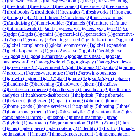
(
1
)
fraud-detection
(
2
)
fraud-prevention
(
2
)
free
(
1
)
free-accounting
(
1
)
free-tool
(
1
)
free-tools
(
1
)
free-zone
(
1
)
freelancer
(
2
)
freelancers
(
1
)
freshbooks
(
2
)
freshdesk
(
1
)
freshsales
(
1
)
freshworks
(
1
)
frontend
(
3
)
fruugo
(
1
)
fta
(
1
)
fulfillment
(
7
)
functions
(
2
)
fund-accounting
(
2
)
fundraising
(
1
)
funnel-builder
(
2
)
funnels
(
4
)
furniture
(
2
)
future
(
3
)
future-of-work
(
1
)
gantt
(
1
)
gateway
(
1
)
gateways
(
1
)
gcc
(
1
)
gcp
(
2
)
gdpr
(
12
)
gds
(
1
)
gemini
(
1
)
general-ai
(
1
)
generation
(
1
)
generative-
ai
(
2
)
geo
(
1
)
germany
(
23
)
getting-started
(
1
)
github-actions
(
3
)
global
(
3
)
global-compliance
(
1
)
global-ecommerce
(
1
)
global-expansion
(
1
)
global-operations
(
1
)
gmp
(
2
)
go-live
(
2
)
gobd
(
1
)
gohighlevel
(
76
)
google
(
1
)
google-analytics
(
2
)
google-business
(
1
)
google-
business-profile
(
1
)
google-cloud
(
2
)
google-pay
(
1
)
google-reviews
(
1
)
governance
(
8
)
government
(
3
)
gpt
(
1
)
grafana
(
1
)
grants
(
2
)
graphql
(
4
)
green-it
(
1
)
green-warehouse
(
1
)
gri
(
2
)
growing-business
(
1
)
growth
(
1
)
grpc
(
1
)
gst
(
7
)
gta
(
1
)
guide
(
43
)
gxp
(
2
)
gym
(
1
)
haccp
(
2
)
handmade
(
3
)
hardening
(
2
)
hardware
(
1
)
hcm
(
1
)
headless
(
4
)
headless-commerce
(
3
)
headless-erp
(
1
)
healthcare
(
9
)
healthcare-
analytics
(
1
)
healthcare-dashboards
(
1
)
helpdesk
(
7
)
hepsiburada
(
1
)
hetzner
(
1
)
higher-ed
(
1
)
hipaa
(
5
)
hiring
(
4
)
hmac
(
1
)
hmrc
(
2
)
home-goods
(
1
)
home-services
(
1
)
hospitality
(
5
)
hosting
(
3
)
hotel
(
1
)
hotel-management
(
1
)
hr
(
20
)
hr-analytics
(
2
)
hr-automation
(
1
)
hr-
compliance
(
1
)
hrms
(
1
)
hubspot
(
7
)
human-machine
(
1
)
hvac
(
2
)
hybrid
(
1
)
hydrogen
(
3
)
hyperautomation
(
1
)
i18n
(
2
)
iam
(
1
)
ibm
(
1
)
icms
(
1
)
idempiere
(
1
)
idempotency
(
1
)
identity
(
4
)
ifrs-15
(
1
)
image-
optimization
(
1
)
impact
(
1
)
impact-measurement
(
1
)
implementation