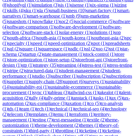
(
8
)
shopifyql
(
1
)
simulation
(
3
)
sis
(
1
)
sisense
(
1
)
six-sigma
(
1
)
sizing
(
1
)
skills
(
4
)
sku
(
1
)
sla
(
5
)
small-business
(
10
)
smart-factory
(
1
)
smart-
narratives
(
1
)
smart-warehouse
(
1
)
smb
(
9
)
sms-marketing
(
5
)
snapshots
(
1
)
snowflake
(
1
)
soc2
(
5
)
social-commerce
(
5
)
software
(
4
)
software-comparison
(
1
)
software-development
(
1
)
software-
selection
(
2
)
software-stack
(
1
)
solar-energy
(
1
)
solutions
(
1
)
sop
(
2
)
south-africa
(
3
)
south-asia
(
1
)
south-korea
(
1
)
southeast-asia
(
2
)
spc
(
1
)
specialty
(
1
)
speed
(
1
)
speed-optimization
(
2
)
spot
(
1
)
spreadsheets
(
1
)
sql
(
2
)
square
(
1
)
squarespace
(
1
)
ssdlc
(
1
)
ssl
(
2
)
sso
(
2
)
sst
(
1
)
star-
schema
(
2
)
startup
(
2
)
state-management
(
1
)
stock-control
(
1
)
store
(
1
)
store-optimization
(
1
)
store-setup
(
2
)
storefront-api
(
3
)
storefront-
design
(
1
)
stp
(
1
)
strategy
(
35
)
streaming
(
4
)
stress-test
(
1
)
stress-testing
(
1
)
stripe
(
2
)
structured-data
(
1
)
student-management
(
2
)
student-
performance
(
1
)
studio
(
3
)
subscriber
(
1
)
subscription
(
2
)
subscriptions
(
6
)
supplier
(
1
)
supply-chain
(
28
)
support
(
6
)
surveys
(
1
)
sustainability
(
14
)
sustainability-roi
(
1
)
sustainable-ecommerce
(
1
)
sustainable-
procurement
(
1
)
sync
(
1
)
tableau
(
3
)
tailwind-css
(
1
)
takealot
(
1
)
talent-
acquisition
(
2
)
tally
(
4
)
tally-prime
(
1
)
tanstack
(
1
)
tasks
(
1
)
tax
(
5
)
tax-
automation
(
2
)
tax-compliance
(
3
)
taxation
(
1
)
tco
(
5
)
tco-analysis
(
1
)
tds
(
1
)
team
(
1
)
tech
(
1
)
technical
(
1
)
technical-seo
(
4
)
technology
(
2
)
telecom
(
3
)
templates
(
3
)
temu
(
1
)
terraform
(
1
)
territory-
management
(
1
)
testing
(
7
)
text-messaging
(
1
)
textile
(
2
)
theme-
customization
(
1
)
theme-development
(
2
)
themes
(
1
)
theory-of-
constraints
(
1
)
third-party
(
1
)
throttling
(
1
)
ticketing
(
1
)
ticketing-