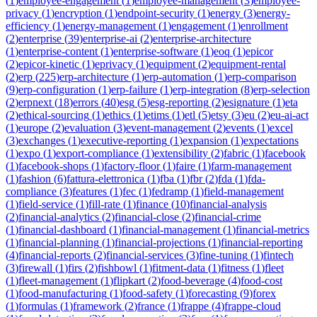
(
1
)
employee-engagement
(
1
)
employee-management
(
3
)
employee-
privacy
(
1
)
encryption
(
1
)
endpoint-security
(
1
)
energy
(
3
)
energy-
efficiency
(
1
)
energy-management
(
1
)
engagement
(
1
)
enrollment
(
2
)
enterprise
(
39
)
enterprise-ai
(
2
)
enterprise-architecture
(
1
)
enterprise-content
(
1
)
enterprise-software
(
1
)
eoq
(
1
)
epicor
(
2
)
epicor-kinetic
(
1
)
eprivacy
(
1
)
equipment
(
2
)
equipment-rental
(
2
)
erp
(
225
)
erp-architecture
(
1
)
erp-automation
(
1
)
erp-comparison
(
9
)
erp-configuration
(
1
)
erp-failure
(
1
)
erp-integration
(
8
)
erp-selection
(
2
)
erpnext
(
18
)
errors
(
40
)
esg
(
5
)
esg-reporting
(
2
)
esignature
(
1
)
eta
(
2
)
ethical-sourcing
(
1
)
ethics
(
1
)
etims
(
1
)
etl
(
5
)
etsy
(
3
)
eu
(
2
)
eu-ai-act
(
1
)
europe
(
2
)
evaluation
(
3
)
event-management
(
2
)
events
(
1
)
excel
(
3
)
exchanges
(
1
)
executive-reporting
(
1
)
expansion
(
1
)
expectations
(
1
)
expo
(
1
)
export-compliance
(
1
)
extensibility
(
2
)
fabric
(
1
)
facebook
(
1
)
facebook-shops
(
1
)
factory-floor
(
1
)
faire
(
1
)
farm-management
(
1
)
fashion
(
6
)
fattura-elettronica
(
1
)
fba
(
1
)
fbr
(
2
)
fda
(
1
)
fda-
compliance
(
3
)
features
(
1
)
fec
(
1
)
fedramp
(
1
)
field-management
(
1
)
field-service
(
1
)
fill-rate
(
1
)
finance
(
10
)
financial-analysis
(
2
)
financial-analytics
(
2
)
financial-close
(
2
)
financial-crime
(
1
)
financial-dashboard
(
1
)
financial-management
(
1
)
financial-metrics
(
1
)
financial-planning
(
1
)
financial-projections
(
1
)
financial-reporting
(
4
)
financial-reports
(
2
)
financial-services
(
3
)
fine-tuning
(
1
)
fintech
(
3
)
firewall
(
1
)
firs
(
2
)
fishbowl
(
1
)
fitment-data
(
1
)
fitness
(
1
)
fleet
(
1
)
fleet-management
(
1
)
flipkart
(
2
)
food-beverage
(
4
)
food-cost
(
1
)
food-manufacturing
(
1
)
food-safety
(
1
)
forecasting
(
9
)
forex
(
1
)
formulas
(
1
)
framework
(
2
)
france
(
1
)
frappe
(
4
)
frappe-cloud