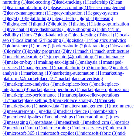
nurturing
(
1
)
lead-scoring
(
2
)
lead-tracking
(
1
)
leadership
(
2
)
lean
(
1
)
lean-manufacturing
(
1
)
lease-accounting
(
1
)
lease-management
(
2
)
leave-management
(
1
)
legacy-migration
(
1
)
legacy-systems
(
1
)
legal
(
16
)
legal-billing
(
1
)
legal-tech
(
1
)
lgpd
(
1
)
licensing
(
7
)
lightspeed
(
1
)
liquid
(
2
)
liquidity
(
1
)
listing
(
1
)
listing-optimization
(
1
)
live-chat
(
1
)
live-dashboards
(
1
)
live-shopping
(
1
)
llm
(
4
)
llm-
visibility
(
1
)
lms
(
3
)
load-balancing
(
1
)
load-testing
(
3
)
local
(
1
)
local-
seo
(
4
)
localization
(
24
)
logging
(
1
)
logistics
(
14
)
logistics-analytics
(
1
)
lohnsteuer
(
1
)
looker
(
2
)
looker-studio
(
2
)
lot-tracking
(
1
)
low-code
(
6
)
loyalty
(
3
)
loyalty-programs
(
2
)
ltv
(
1
)
mach
(
1
)
mach-architecture
(
1
)
machine-learning
(
13
)
magento
(
4
)
mailchimp
(
1
)
maintenance
(
4
)
make-or-buy
(
1
)
making-tax-digital
(
1
)
malaysia
(
1
)
managed-
services
(
1
)
management
(
1
)
manufacturing
(
53
)
margins
(
2
)
market-
analysis
(
1
)
marketing
(
10
)
marketing-automation
(
11
)
marketing-
platform
(
4
)
marketplace
(
22
)
marketplace-advertising
(
1
)
marketplace-analytics
(
1
)
marketplace-fees
(
1
)
marketplace-
integration
(
9
)
marketplace-operations
(
1
)
marketplace-optimization
(
1
)
marketplace-performance
(
1
)
marketplace-seller-operations
(
17
)
marketplace-selling
(
9
)
marketplace-strategy
(
1
)
markets
(
1
)
markets-pro
(
1
)
master-data
(
1
)
matter-management
(
1
)
mcommerce
(
2
)
measurement
(
1
)
media
(
3
)
medical-device
(
1
)
membership
(
2
)
membership-sites
(
3
)
memberships
(
1
)
mercadolibre
(
2
)
mes
(
2
)
messaging
(
1
)
metabase
(
1
)
metasfresh
(
1
)
method-crm
(
1
)
metrics
(
2
)
mexico
(
1
)
mfa
(
1
)
microlearning
(
1
)
microservices
(
6
)
microsoft
(
4
)
microsoft-365
(
1
)
microsoft-copilot
(
1
)
microsoft-fabric
(
3
)
mid-