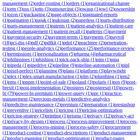
management
(
2
)
order-routing
(
1
)
orders
(
1
)
organizational-change
(
1
)
orm
(
3
)
oss
(
1
)
otto
(
3
)
outsourcing
(
3
)
owasp
(
1
)
owl
(
2
)
ownership
(
1
)
ozon
(
1
)
packaging
(
2
)
page-objects
(
1
)
paginated-reports
(
1
)
pagination
(
1
)
pajak
(
1
)
pakistan
(
2
)
paperless
(
1
)
parts-distribution
(
1
)
parts-management
(
1
)
patents
(
1
)
patient-analytics
(
1
)
patient-care
(
2
)
patient-management
(
1
)
patient-recall
(
1
)
patterns
(
5
)
payment
(
1
)
payment-security
(
2
)
payment-terms
(
1
)
payments
(
5
)
payroll
(
18
)
pci-dss
(
4
)
pdf
(
2
)
pdfkit
(
1
)
pdpl
(
2
)
peachtree
(
2
)
penetration-
testing
(
1
)
people-analytics
(
2
)
performance
(
25
)
performance-review
(
1
)
permissions
(
1
)
personalization
(
5
)
pharma
(
4
)
pharmaceutical
(
2
)
philippines
(
1
)
phishing
(
1
)
pick-pack-ship
(
1
)
pim
(
1
)
pipa
(
1
)
pipeda
(
1
)
pipedrive
(
2
)
pipeline
(
9
)
pipeline-automation
(
1
)
pipl
(
1
)
pixel-perfect
(
1
)
planning
(
9
)
plans
(
1
)
platform
(
3
)
playwright
(
2
)
plex
(
1
)
plex-smart-manufacturing
(
1
)
plm
(
2
)
plumbing
(
1
)
pm2
(
1
)
pms
(
1
)
pnpm
(
1
)
point-of-sale
(
3
)
poland
(
3
)
polaris
(
1
)
pos
(
9
)
post-
brexit
(
1
)
post-implementation
(
2
)
postgres
(
2
)
postgresql
(
10
)
power-
bi
(
79
)
power-bi-premium
(
1
)
power-query
(
1
)
ppc
(
1
)
practice-
management
(
2
)
precious-metals
(
1
)
predictive-analytics
(
4
)
predictive-maintenance
(
2
)
premium
(
2
)
preparation
(
1
)
prestashop
(
1
)
preventive
(
1
)
pricelists
(
1
)
pricing
(
19
)
pricing-optimization
(
1
)
pricing-strategy
(
3
)
printing
(
1
)
prisma
(
1
)
privacy
(
12
)
privacy-act
(
1
)
privacy-by-design
(
1
)
process
(
2
)
process-improvement
(
1
)
process-
management
(
1
)
process-mining
(
1
)
process-safety
(
1
)
procurement
(
11
)
product-costing
(
1
)
product-descriptions
(
1
)
product-management
(
2
)
product-mapping
(
1
)
product-optimization
(
1
)
product-pages