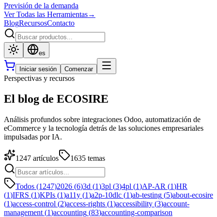
Previsión de la demanda
Ver Todas las Herramientas
→
Blog
Recursos
Contacto
es
Iniciar sesión
Comenzar
Perspectivas y recursos
El blog de ECOSIRE
Análisis profundos sobre integraciones Odoo, automatización de
eCommerce y la tecnología detrás de las soluciones empresariales
impulsadas por IA.
1247
artículos
1635
temas
Todos (1247)
2026
(
6
)
3d
(
1
)
3pl
(
3
)
4pl
(
1
)
AP-AR
(
1
)
HR
(
1
)
IFRS
(
1
)
KPIs
(
1
)
a11y
(
1
)
a2p-10dlc
(
1
)
ab-testing
(
5
)
about-ecosire
(
1
)
access-control
(
2
)
access-rights
(
1
)
accessibility
(
3
)
account-
management
(
1
)
accounting
(
83
)
accounting-comparison