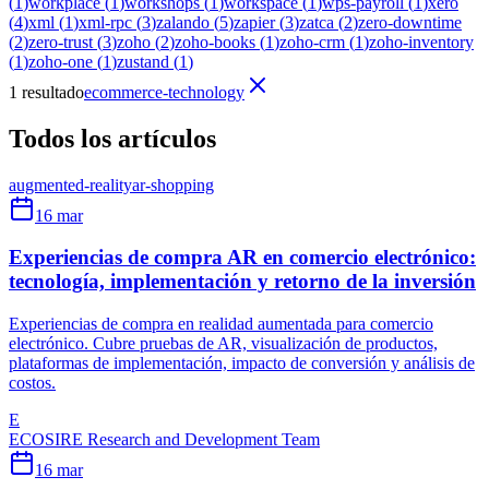
(
1
)
workplace
(
1
)
workshops
(
1
)
workspace
(
1
)
wps-payroll
(
1
)
xero
(
4
)
xml
(
1
)
xml-rpc
(
3
)
zalando
(
5
)
zapier
(
3
)
zatca
(
2
)
zero-downtime
(
2
)
zero-trust
(
3
)
zoho
(
2
)
zoho-books
(
1
)
zoho-crm
(
1
)
zoho-inventory
(
1
)
zoho-one
(
1
)
zustand
(
1
)
1 resultado
ecommerce-technology
Todos los artículos
augmented-reality
ar-shopping
16 mar
Experiencias de compra AR en comercio electrónico:
tecnología, implementación y retorno de la inversión
Experiencias de compra en realidad aumentada para comercio
electrónico. Cubre pruebas de AR, visualización de productos,
plataformas de implementación, impacto de conversión y análisis de
costos.
E
ECOSIRE Research and Development Team
16 mar