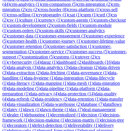
(
44
)
crm-analytics
(
1
)
crm-comparison
(
5
)
crm-integration
(
2
)
crm-
migration
(
2
)
cro
(
2
)
cross-border
(
8
)
cross-platform
(
1
)
cross-sell
(
1
)
cross-selling
(
1
)
cryptography
(
1
)
csat
(
1
)
cspm
(
1
)
csrd
(
3
)
css
(
2
)
csv
(
1
)
culture
(
1
)
currency
(
1
)
custom-agents
(
1
)
custom-checkout
(
1
)
custom-development
(
2
)
custom-fields
(
1
)
custom-module
(
1
)
custom-orders
(
2
)
custom-skills
(
2
)
customer-analytics
(
2
)
customer-data
(
1
)
customer-engagement
(
3
)
customer-experience
(
5
)
customer-health
(
1
)
customer-journey
(
1
)
customer-lifetime-value
(
3
)
customer-retention
(
5
)
customer-satisfaction
(
1
)
customer-
segmentation
(
2
)
customer-service
(
7
)
customer-success
(
5
)
customer-
support
(
7
)
customization
(
5
)
customs
(
1
)
cutover
(
2
)
cx
(
1
)
cybersecurity
(
14
)
daraz
(
1
)
dashboard
(
2
)
dashboards
(
16
)
data
(
5
)
data-analysis
(
3
)
data-analytics
(
3
)
data-cleanup
(
2
)
data-driven
(
3
)
data-extraction
(
2
)
data-fetching
(
1
)
data-governance
(
1
)
data-
handling
(
1
)
data-hygiene
(
1
)
data-integration
(
2
)
data-lifecycle
(
1
)
data-literacy
(
1
)
data-mapping
(
1
)
data-mesh
(
1
)
data-migration
(
8
)
data-modeling
(
5
)
data-pipeline
(
1
)
data-platform
(
2
)
data-
preparation
(
1
)
data-privacy
(
4
)
data-protection
(
14
)
data-quality
(
4
)
data-refresh
(
2
)
data-residency
(
2
)
data-retention
(
1
)
data-transfer
(
4
)
data-visualization
(
5
)
data-warehouse
(
2
)
database
(
7
)
dataflows
(
1
)
datev
(
1
)
dawn
(
1
)
dawn-theme
(
1
)
dax
(
7
)
deal-management
(
1
)
dealer
(
1
)
debugging
(
1
)
decentralized
(
1
)
decision
(
1
)
decision-
framework
(
1
)
decision-making
(
1
)
decision-matrix
(
1
)
decision-tree
(
1
)
decorators
(
1
)
defect-detection
(
1
)
deliverability
(
1
)
delivery
(
1
)
delmiaworks
(
1
)
demand-forecasting
(
3
)
demand-planning