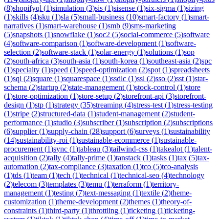
(
8
)
shopifyql
(
1
)
simulation
(
3
)
sis
(
1
)
sisense
(
1
)
six-sigma
(
1
)
sizing
(
1
)
skills
(
4
)
sku
(
1
)
sla
(
5
)
small-business
(
10
)
smart-factory
(
1
)
smart-
narratives
(
1
)
smart-warehouse
(
1
)
smb
(
9
)
sms-marketing
(
5
)
snapshots
(
1
)
snowflake
(
1
)
soc2
(
5
)
social-commerce
(
5
)
software
(
4
)
software-comparison
(
1
)
software-development
(
1
)
software-
selection
(
2
)
software-stack
(
1
)
solar-energy
(
1
)
solutions
(
1
)
sop
(
2
)
south-africa
(
3
)
south-asia
(
1
)
south-korea
(
1
)
southeast-asia
(
2
)
spc
(
1
)
specialty
(
1
)
speed
(
1
)
speed-optimization
(
2
)
spot
(
1
)
spreadsheets
(
1
)
sql
(
2
)
square
(
1
)
squarespace
(
1
)
ssdlc
(
1
)
ssl
(
2
)
sso
(
2
)
sst
(
1
)
star-
schema
(
2
)
startup
(
2
)
state-management
(
1
)
stock-control
(
1
)
store
(
1
)
store-optimization
(
1
)
store-setup
(
2
)
storefront-api
(
3
)
storefront-
design
(
1
)
stp
(
1
)
strategy
(
35
)
streaming
(
4
)
stress-test
(
1
)
stress-testing
(
1
)
stripe
(
2
)
structured-data
(
1
)
student-management
(
2
)
student-
performance
(
1
)
studio
(
3
)
subscriber
(
1
)
subscription
(
2
)
subscriptions
(
6
)
supplier
(
1
)
supply-chain
(
28
)
support
(
6
)
surveys
(
1
)
sustainability
(
14
)
sustainability-roi
(
1
)
sustainable-ecommerce
(
1
)
sustainable-
procurement
(
1
)
sync
(
1
)
tableau
(
3
)
tailwind-css
(
1
)
takealot
(
1
)
talent-
acquisition
(
2
)
tally
(
4
)
tally-prime
(
1
)
tanstack
(
1
)
tasks
(
1
)
tax
(
5
)
tax-
automation
(
2
)
tax-compliance
(
3
)
taxation
(
1
)
tco
(
5
)
tco-analysis
(
1
)
tds
(
1
)
team
(
1
)
tech
(
1
)
technical
(
1
)
technical-seo
(
4
)
technology
(
2
)
telecom
(
3
)
templates
(
3
)
temu
(
1
)
terraform
(
1
)
territory-
management
(
1
)
testing
(
7
)
text-messaging
(
1
)
textile
(
2
)
theme-
customization
(
1
)
theme-development
(
2
)
themes
(
1
)
theory-of-
constraints
(
1
)
third-party
(
1
)
throttling
(
1
)
ticketing
(
1
)
ticketing-