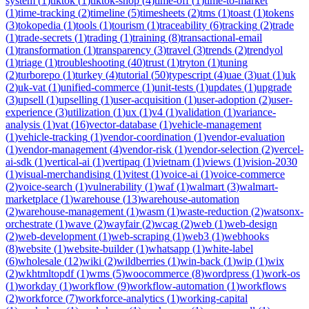
system
(
1
)
tiktok
(
1
)
tiktok-shop
(
4
)
time-off
(
1
)
time-to-market
(
1
)
time-tracking
(
2
)
timeline
(
5
)
timesheets
(
2
)
tms
(
1
)
toast
(
1
)
tokens
(
3
)
tokopedia
(
1
)
tools
(
1
)
tourism
(
1
)
traceability
(
6
)
tracking
(
2
)
trade
(
1
)
trade-secrets
(
1
)
trading
(
1
)
training
(
8
)
transactional-email
(
1
)
transformation
(
1
)
transparency
(
3
)
travel
(
3
)
trends
(
2
)
trendyol
(
1
)
triage
(
1
)
troubleshooting
(
40
)
trust
(
1
)
tryton
(
1
)
tuning
(
2
)
turborepo
(
1
)
turkey
(
4
)
tutorial
(
50
)
typescript
(
4
)
uae
(
3
)
uat
(
1
)
uk
(
2
)
uk-vat
(
1
)
unified-commerce
(
1
)
unit-tests
(
1
)
updates
(
1
)
upgrade
(
3
)
upsell
(
1
)
upselling
(
1
)
user-acquisition
(
1
)
user-adoption
(
2
)
user-
experience
(
3
)
utilization
(
1
)
ux
(
1
)
v4
(
1
)
validation
(
1
)
variance-
analysis
(
1
)
vat
(
16
)
vector-database
(
1
)
vehicle-management
(
1
)
vehicle-tracking
(
1
)
vendor-coordination
(
1
)
vendor-evaluation
(
1
)
vendor-management
(
4
)
vendor-risk
(
1
)
vendor-selection
(
2
)
vercel-
ai-sdk
(
1
)
vertical-ai
(
1
)
vertipaq
(
1
)
vietnam
(
1
)
views
(
1
)
vision-2030
(
1
)
visual-merchandising
(
1
)
vitest
(
1
)
voice-ai
(
1
)
voice-commerce
(
2
)
voice-search
(
1
)
vulnerability
(
1
)
waf
(
1
)
walmart
(
3
)
walmart-
marketplace
(
1
)
warehouse
(
13
)
warehouse-automation
(
2
)
warehouse-management
(
1
)
wasm
(
1
)
waste-reduction
(
2
)
watsonx-
orchestrate
(
1
)
wave
(
2
)
wayfair
(
2
)
wcag
(
2
)
web
(
1
)
web-design
(
2
)
web-development
(
1
)
web-scraping
(
1
)
web3
(
1
)
webhooks
(
8
)
website
(
1
)
website-builder
(
1
)
whatsapp
(
1
)
white-label
(
6
)
wholesale
(
12
)
wiki
(
2
)
wildberries
(
1
)
win-back
(
1
)
wip
(
1
)
wix
(
2
)
wkhtmltopdf
(
1
)
wms
(
5
)
woocommerce
(
8
)
wordpress
(
1
)
work-os
(
1
)
workday
(
1
)
workflow
(
9
)
workflow-automation
(
1
)
workflows
(
2
)
workforce
(
7
)
workforce-analytics
(
1
)
working-capital