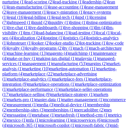
nurturing
(
1
)
lead-scoring
(
2
)
lead-tracking
(
1
)
leadership
(
2
)
lean
(
1
)
lean-manufacturing
(
1
)
lease-accounting
(
1
)
lease-management
(
2
)
leave-management
(
1
)
legacy-migration
(
1
)
legacy-systems
(
1
)
legal
(
16
)
legal-billing
(
1
)
legal-tech
(
1
)
lgpd
(
1
)
licensing
(
7
)
lightspeed
(
1
)
liquid
(
2
)
liquidity
(
1
)
listing
(
1
)
listing-optimization
(
1
)
live-chat
(
1
)
live-dashboards
(
1
)
live-shopping
(
1
)
llm
(
4
)
llm-
visibility
(
1
)
lms
(
3
)
load-balancing
(
1
)
load-testing
(
3
)
local
(
1
)
local-
seo
(
4
)
localization
(
24
)
logging
(
1
)
logistics
(
14
)
logistics-analytics
(
1
)
lohnsteuer
(
1
)
looker
(
2
)
looker-studio
(
2
)
lot-tracking
(
1
)
low-code
(
6
)
loyalty
(
3
)
loyalty-programs
(
2
)
ltv
(
1
)
mach
(
1
)
mach-architecture
(
1
)
machine-learning
(
13
)
magento
(
4
)
mailchimp
(
1
)
maintenance
(
4
)
make-or-buy
(
1
)
making-tax-digital
(
1
)
malaysia
(
1
)
managed-
services
(
1
)
management
(
1
)
manufacturing
(
53
)
margins
(
2
)
market-
analysis
(
1
)
marketing
(
10
)
marketing-automation
(
11
)
marketing-
platform
(
4
)
marketplace
(
22
)
marketplace-advertising
(
1
)
marketplace-analytics
(
1
)
marketplace-fees
(
1
)
marketplace-
integration
(
9
)
marketplace-operations
(
1
)
marketplace-optimization
(
1
)
marketplace-performance
(
1
)
marketplace-seller-operations
(
17
)
marketplace-selling
(
9
)
marketplace-strategy
(
1
)
markets
(
1
)
markets-pro
(
1
)
master-data
(
1
)
matter-management
(
1
)
mcommerce
(
2
)
measurement
(
1
)
media
(
3
)
medical-device
(
1
)
membership
(
2
)
membership-sites
(
3
)
memberships
(
1
)
mercadolibre
(
2
)
mes
(
2
)
messaging
(
1
)
metabase
(
1
)
metasfresh
(
1
)
method-crm
(
1
)
metrics
(
2
)
mexico
(
1
)
mfa
(
1
)
microlearning
(
1
)
microservices
(
6
)
microsoft
(
4
)
microsoft-365
(
1
)
microsoft-copilot
(
1
)
microsoft-fabric
(
3
)
mid-