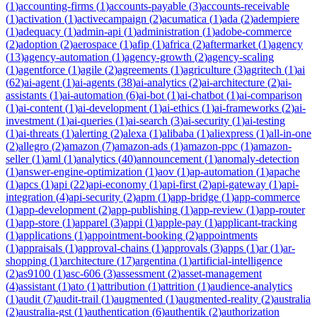
(
1
)
accounting-firms
(
1
)
accounts-payable
(
3
)
accounts-receivable
(
1
)
activation
(
1
)
activecampaign
(
2
)
acumatica
(
1
)
ada
(
2
)
adempiere
(
1
)
adequacy
(
1
)
admin-api
(
1
)
administration
(
1
)
adobe-commerce
(
2
)
adoption
(
2
)
aerospace
(
1
)
afip
(
1
)
africa
(
2
)
aftermarket
(
1
)
agency
(
13
)
agency-automation
(
1
)
agency-growth
(
2
)
agency-scaling
(
1
)
agentforce
(
1
)
agile
(
2
)
agreements
(
1
)
agriculture
(
3
)
agritech
(
1
)
ai
(
62
)
ai-agent
(
1
)
ai-agents
(
38
)
ai-analytics
(
2
)
ai-architecture
(
2
)
ai-
assistants
(
1
)
ai-automation
(
6
)
ai-bot
(
1
)
ai-chatbot
(
1
)
ai-comparison
(
1
)
ai-content
(
1
)
ai-development
(
1
)
ai-ethics
(
1
)
ai-frameworks
(
2
)
ai-
investment
(
1
)
ai-queries
(
1
)
ai-search
(
3
)
ai-security
(
1
)
ai-testing
(
1
)
ai-threats
(
1
)
alerting
(
2
)
alexa
(
1
)
alibaba
(
1
)
aliexpress
(
1
)
all-in-one
(
2
)
allegro
(
2
)
amazon
(
7
)
amazon-ads
(
1
)
amazon-ppc
(
1
)
amazon-
seller
(
1
)
aml
(
1
)
analytics
(
40
)
announcement
(
1
)
anomaly-detection
(
1
)
answer-engine-optimization
(
1
)
aov
(
1
)
ap-automation
(
1
)
apache
(
1
)
apcs
(
1
)
api
(
22
)
api-economy
(
1
)
api-first
(
2
)
api-gateway
(
1
)
api-
integration
(
4
)
api-security
(
2
)
apm
(
1
)
app-bridge
(
1
)
app-commerce
(
1
)
app-development
(
2
)
app-publishing
(
1
)
app-review
(
1
)
app-router
(
1
)
app-store
(
1
)
apparel
(
3
)
appi
(
1
)
apple-pay
(
1
)
applicant-tracking
(
1
)
applications
(
1
)
appointment-booking
(
2
)
appointments
(
1
)
appraisals
(
1
)
approval-chains
(
1
)
approvals
(
3
)
apps
(
1
)
ar
(
1
)
ar-
shopping
(
1
)
architecture
(
17
)
argentina
(
1
)
artificial-intelligence
(
2
)
as9100
(
1
)
asc-606
(
3
)
assessment
(
2
)
asset-management
(
4
)
assistant
(
1
)
ato
(
1
)
attribution
(
1
)
attrition
(
1
)
audience-analytics
(
1
)
audit
(
7
)
audit-trail
(
1
)
augmented
(
1
)
augmented-reality
(
2
)
australia
(
2
)
australia-gst
(
1
)
authentication
(
6
)
authentik
(
2
)
authorization