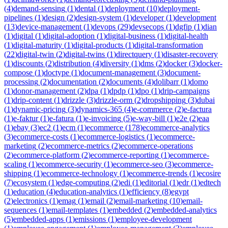
(
4
)
demand-sensing
(
1
)
dental
(
1
)
deployment
(
10
)
deployment-
pipelines
(
1
)
design
(
2
)
design-system
(
1
)
developer
(
1
)
development
(
13
)
device-management
(
1
)
devops
(
29
)
devsecops
(
1
)
dgfip
(
1
)
dian
(
1
)
digital
(
1
)
digital-adoption
(
1
)
digital-business
(
1
)
digital-health
(
1
)
digital-maturity
(
1
)
digital-products
(
1
)
digital-transformation
(
22
)
digital-twin
(
2
)
digital-twins
(
1
)
directquery
(
1
)
disaster-recovery
(
1
)
discounts
(
2
)
distribution
(
4
)
diversity
(
1
)
dms
(
2
)
docker
(
3
)
docker-
compose
(
1
)
doctype
(
1
)
document-management
(
3
)
document-
processing
(
2
)
documentation
(
2
)
documents
(
4
)
dolibarr
(
1
)
domo
(
1
)
donor-management
(
2
)
dpa
(
1
)
dpdp
(
1
)
dpo
(
1
)
drip-campaigns
(
1
)
drip-content
(
1
)
drizzle
(
3
)
drizzle-orm
(
2
)
dropshipping
(
3
)
dubai
(
1
)
dynamic-pricing
(
3
)
dynamics-365
(
4
)
e-commerce
(
2
)
e-factura
(
1
)
e-faktur
(
1
)
e-fatura
(
1
)
e-invoicing
(
5
)
e-way-bill
(
1
)
e2e
(
2
)
eaa
(
1
)
ebay
(
3
)
ec2
(
1
)
ecm
(
1
)
ecommerce
(
178
)
ecommerce-analytics
(
3
)
ecommerce-costs
(
1
)
ecommerce-logistics
(
1
)
ecommerce-
marketing
(
2
)
ecommerce-metrics
(
2
)
ecommerce-operations
(
2
)
ecommerce-platform
(
2
)
ecommerce-reporting
(
1
)
ecommerce-
scaling
(
1
)
ecommerce-security
(
1
)
ecommerce-seo
(
3
)
ecommerce-
shipping
(
1
)
ecommerce-technology
(
1
)
ecommerce-trends
(
1
)
ecosire
(
7
)
ecosystem
(
1
)
edge-computing
(
2
)
edi
(
1
)
editorial
(
1
)
edr
(
1
)
edtech
(
1
)
education
(
4
)
education-analytics
(
1
)
efficiency
(
8
)
egypt
(
2
)
electronics
(
1
)
emag
(
1
)
email
(
2
)
email-marketing
(
10
)
email-
sequences
(
1
)
email-templates
(
1
)
embedded
(
2
)
embedded-analytics
(
5
)
embedded-apps
(
1
)
emissions
(
1
)
employee-development