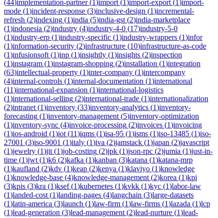
(
44
)
implementation-partner
(
1
)
import
(
1
)
import-export
(
1
)
import-
mode
(
1
)
incident-response
(
3
)
inclusive-design
(
1
)
incremental-
refresh
(
2
)
indexing
(
1
)
india
(
5
)
india-gst
(
2
)
india-marketplace
(
1
)
indonesia
(
2
)
industry
(
4
)
industry-4-0
(
17
)
industry-5-0
(
1
)
industry-erp
(
1
)
industry-specific
(
1
)
industry-wrappers
(
1
)
infor
(
1
)
information-security
(
2
)
infrastructure
(
10
)
infrastructure-as-code
(
1
)
infusionsoft
(
1
)
inp
(
1
)
insightly
(
1
)
insights
(
2
)
inspection
(
1
)
instagram
(
1
)
instagram-shopping
(
2
)
installation
(
1
)
integration
(
63
)
intellectual-property
(
1
)
inter-company
(
1
)
intercompany
(
4
)
internal-controls
(
1
)
internal-documentation
(
1
)
international
(
11
)
international-expansion
(
1
)
international-logistics
(
1
)
international-selling
(
2
)
international-trade
(
1
)
internationalization
(
2
)
intranet
(
1
)
inventory
(
33
)
inventory-analytics
(
1
)
inventory-
forecasting
(
1
)
inventory-management
(
5
)
inventory-optimization
(
1
)
inventory-sync
(
4
)
invoice-processing
(
2
)
invoices
(
1
)
invoicing
(
1
)
ios-android
(
1
)
iot
(
11
)
iqms
(
1
)
isa-95
(
1
)
isms
(
1
)
iso-13485
(
1
)
iso-
27001
(
3
)
iso-9001
(
1
)
italy
(
1
)
iva
(
2
)
jamstack
(
1
)
japan
(
2
)
javascript
(
1
)
jewelry
(
1
)
jit
(
1
)
job-costing
(
2
)
jpk
(
1
)
json-rpc
(
2
)
jumia
(
1
)
just-in-
time
(
1
)
jwt
(
1
)
k6
(
2
)
kafka
(
1
)
kanban
(
3
)
katana
(
1
)
katana-mrp
(
1
)
kaufland
(
2
)
kdv
(
1
)
keap
(
2
)
kenya
(
1
)
klaviyo
(
1
)
knowledge
(
1
)
knowledge-base
(
4
)
knowledge-management
(
2
)
korea
(
1
)
kpi
(
3
)
kpis
(
3
)
kra
(
1
)
ksef
(
1
)
kubernetes
(
1
)
kvkk
(
1
)
kyc
(
1
)
labor-law
(
1
)
landed-cost
(
1
)
landing-pages
(
4
)
langchain
(
3
)
large-datasets
(
1
)
latin-america
(
3
)
launch
(
1
)
law-firm
(
1
)
law-firms
(
1
)
lazada
(
1
)
lcp
(
1
)
lead-generation
(
3
)
lead-management
(
2
)
lead-nurture
(
1
)
lead-