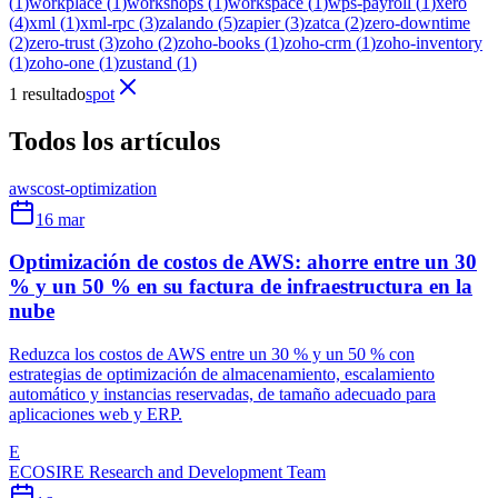
(
1
)
workplace
(
1
)
workshops
(
1
)
workspace
(
1
)
wps-payroll
(
1
)
xero
(
4
)
xml
(
1
)
xml-rpc
(
3
)
zalando
(
5
)
zapier
(
3
)
zatca
(
2
)
zero-downtime
(
2
)
zero-trust
(
3
)
zoho
(
2
)
zoho-books
(
1
)
zoho-crm
(
1
)
zoho-inventory
(
1
)
zoho-one
(
1
)
zustand
(
1
)
1 resultado
spot
Todos los artículos
aws
cost-optimization
16 mar
Optimización de costos de AWS: ahorre entre un 30
% y un 50 % en su factura de infraestructura en la
nube
Reduzca los costos de AWS entre un 30 % y un 50 % con
estrategias de optimización de almacenamiento, escalamiento
automático y instancias reservadas, de tamaño adecuado para
aplicaciones web y ERP.
E
ECOSIRE Research and Development Team