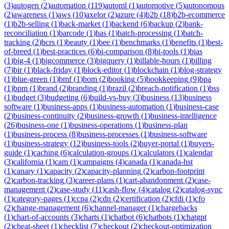
(
3
)
autogen
(
2
)
automation
(
119
)
automl
(
1
)
automotive
(
5
)
autonomous
(
2
)
awareness
(
1
)
aws
(
10
)
axelor
(
2
)
azure
(
4
)
b2b
(
18
)
b2b-ecommerce
(
1
)
b2b-selling
(
1
)
back-market
(
1
)
backend
(
6
)
backup
(
2
)
bank-
reconciliation
(
1
)
barcode
(
1
)
bas
(
1
)
batch-processing
(
1
)
batch-
tracking
(
2
)
bcrs
(
1
)
beauty
(
1
)
bee
(
1
)
benchmarks
(
1
)
benefits
(
1
)
best-
of-breed
(
1
)
best-practices
(
6
)
bi-comparison
(
8
)
bi-tools
(
1
)
bias
(
1
)
big-4
(
1
)
bigcommerce
(
3
)
bigquery
(
1
)
billable-hours
(
1
)
billing
(
7
)
bir
(
1
)
black-friday
(
1
)
block-editor
(
1
)
blockchain
(
1
)
blog-strategy
(
1
)
blue-green
(
1
)
bmf
(
1
)
bom
(
2
)
booking
(
5
)
bookkeeping
(
9
)
bpa
(
1
)
bpm
(
1
)
brand
(
2
)
branding
(
1
)
brazil
(
2
)
breach-notification
(
1
)
bss
(
1
)
budget
(
3
)
budgeting
(
6
)
build-vs-buy
(
3
)
business
(
13
)
business
software
(
1
)
business-apps
(
1
)
business-automation
(
1
)
business-case
(
2
)
business-continuity
(
2
)
business-growth
(
1
)
business-intelligence
(
26
)
business-one
(
1
)
business-operations
(
1
)
business-plan
(
1
)
business-process
(
8
)
business-processes
(
1
)
business-software
(
1
)
business-strategy
(
12
)
business-tools
(
2
)
buyer-portal
(
1
)
buyers-
guide
(
1
)
caching
(
6
)
calculation-groups
(
1
)
calculators
(
1
)
calendar
(
3
)
california
(
1
)
cam
(
1
)
campaigns
(
4
)
canada
(
1
)
canada-hst
(
1
)
canary
(
1
)
capacity
(
2
)
capacity-planning
(
2
)
carbon-footprint
(
2
)
carbon-tracking
(
3
)
career-plans
(
1
)
cart-abandonment
(
2
)
case-
management
(
2
)
case-study
(
11
)
cash-flow
(
4
)
catalog
(
2
)
catalog-sync
(
1
)
category-pages
(
1
)
ccpa
(
2
)
cdn
(
2
)
certification
(
2
)
cfdi
(
1
)
cfo
(
2
)
change-management
(
6
)
channel-manager
(
1
)
chargebacks
(
1
)
chart-of-accounts
(
3
)
charts
(
1
)
chatbot
(
6
)
chatbots
(
1
)
chatgpt
(
2
)
cheat-sheet
(
1
)
checklist
(
7
)
checkout
(
2
)
checkout-optimization