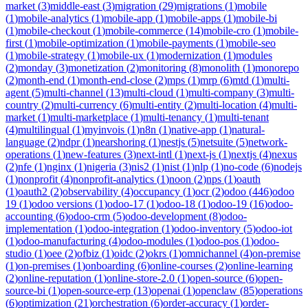
market
(
3
)
middle-east
(
3
)
migration
(
29
)
migrations
(
1
)
mobile
(
1
)
mobile-analytics
(
1
)
mobile-app
(
1
)
mobile-apps
(
1
)
mobile-bi
(
1
)
mobile-checkout
(
1
)
mobile-commerce
(
14
)
mobile-cro
(
1
)
mobile-
first
(
1
)
mobile-optimization
(
1
)
mobile-payments
(
1
)
mobile-seo
(
1
)
mobile-strategy
(
1
)
mobile-ux
(
1
)
modernization
(
1
)
modules
(
2
)
monday
(
3
)
monetization
(
2
)
monitoring
(
8
)
monolith
(
1
)
monorepo
(
2
)
month-end
(
1
)
month-end-close
(
2
)
mps
(
1
)
mrp
(
6
)
mtd
(
1
)
multi-
agent
(
5
)
multi-channel
(
13
)
multi-cloud
(
1
)
multi-company
(
3
)
multi-
country
(
2
)
multi-currency
(
6
)
multi-entity
(
2
)
multi-location
(
4
)
multi-
market
(
1
)
multi-marketplace
(
1
)
multi-tenancy
(
1
)
multi-tenant
(
4
)
multilingual
(
1
)
myinvois
(
1
)
n8n
(
1
)
native-app
(
1
)
natural-
language
(
2
)
ndpr
(
1
)
nearshoring
(
1
)
nestjs
(
5
)
netsuite
(
5
)
network-
operations
(
1
)
new-features
(
3
)
next-intl
(
1
)
next-js
(
1
)
nextjs
(
4
)
nexus
(
2
)
nfe
(
1
)
nginx
(
1
)
nigeria
(
3
)
nis2
(
1
)
nist
(
1
)
nlp
(
1
)
no-code
(
6
)
nodejs
(
1
)
nonprofit
(
4
)
nonprofit-analytics
(
1
)
noon
(
2
)
nps
(
1
)
oauth
(
1
)
oauth2
(
2
)
observability
(
4
)
occupancy
(
1
)
ocr
(
2
)
odoo
(
446
)
odoo
19
(
1
)
odoo versions
(
1
)
odoo-17
(
1
)
odoo-18
(
1
)
odoo-19
(
16
)
odoo-
accounting
(
6
)
odoo-crm
(
5
)
odoo-development
(
8
)
odoo-
implementation
(
1
)
odoo-integration
(
1
)
odoo-inventory
(
5
)
odoo-iot
(
1
)
odoo-manufacturing
(
4
)
odoo-modules
(
1
)
odoo-pos
(
1
)
odoo-
studio
(
1
)
oee
(
2
)
ofbiz
(
1
)
oidc
(
2
)
okrs
(
1
)
omnichannel
(
4
)
on-premise
(
1
)
on-premises
(
1
)
onboarding
(
6
)
online-courses
(
2
)
online-learning
(
2
)
online-reputation
(
1
)
online-store-2.0
(
1
)
open-source
(
6
)
open-
source-bi
(
1
)
open-source-erp
(
13
)
openai
(
1
)
openclaw
(
85
)
operations
(
6
)
optimization
(
21
)
orchestration
(
6
)
order-accuracy
(
1
)
order-