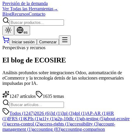
Previsión de la demanda
Ver Todas las Herramientas
→
Blog
Recursos
Contacto
es
Iniciar sesión
Comenzar
Perspectivas y recursos
El blog de ECOSIRE
Análisis profundos sobre integraciones Odoo, automatización de
eCommerce y la tecnología detrás de las soluciones empresariales
impulsadas por IA.
1247
artículos
1635
temas
Todos (1247)
2026
(
6
)
3d
(
1
)
3pl
(
3
)
4pl
(
1
)
AP-AR
(
1
)
HR
(
1
)
IFRS
(
1
)
KPIs
(
1
)
a11y
(
1
)
a2p-10dlc
(
1
)
ab-testing
(
5
)
about-ecosire
(
1
)
access-control
(
2
)
access-rights
(
1
)
accessibility
(
3
)
account-
management
(
1
)
accounting
(
83
)
accounting-comparison