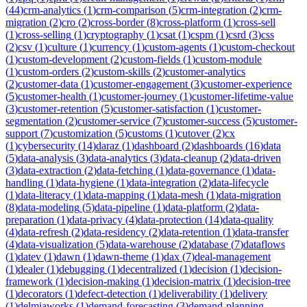
(
44
)
crm-analytics
(
1
)
crm-comparison
(
5
)
crm-integration
(
2
)
crm-
migration
(
2
)
cro
(
2
)
cross-border
(
8
)
cross-platform
(
1
)
cross-sell
(
1
)
cross-selling
(
1
)
cryptography
(
1
)
csat
(
1
)
cspm
(
1
)
csrd
(
3
)
css
(
2
)
csv
(
1
)
culture
(
1
)
currency
(
1
)
custom-agents
(
1
)
custom-checkout
(
1
)
custom-development
(
2
)
custom-fields
(
1
)
custom-module
(
1
)
custom-orders
(
2
)
custom-skills
(
2
)
customer-analytics
(
2
)
customer-data
(
1
)
customer-engagement
(
3
)
customer-experience
(
5
)
customer-health
(
1
)
customer-journey
(
1
)
customer-lifetime-value
(
3
)
customer-retention
(
5
)
customer-satisfaction
(
1
)
customer-
segmentation
(
2
)
customer-service
(
7
)
customer-success
(
5
)
customer-
support
(
7
)
customization
(
5
)
customs
(
1
)
cutover
(
2
)
cx
(
1
)
cybersecurity
(
14
)
daraz
(
1
)
dashboard
(
2
)
dashboards
(
16
)
data
(
5
)
data-analysis
(
3
)
data-analytics
(
3
)
data-cleanup
(
2
)
data-driven
(
3
)
data-extraction
(
2
)
data-fetching
(
1
)
data-governance
(
1
)
data-
handling
(
1
)
data-hygiene
(
1
)
data-integration
(
2
)
data-lifecycle
(
1
)
data-literacy
(
1
)
data-mapping
(
1
)
data-mesh
(
1
)
data-migration
(
8
)
data-modeling
(
5
)
data-pipeline
(
1
)
data-platform
(
2
)
data-
preparation
(
1
)
data-privacy
(
4
)
data-protection
(
14
)
data-quality
(
4
)
data-refresh
(
2
)
data-residency
(
2
)
data-retention
(
1
)
data-transfer
(
4
)
data-visualization
(
5
)
data-warehouse
(
2
)
database
(
7
)
dataflows
(
1
)
datev
(
1
)
dawn
(
1
)
dawn-theme
(
1
)
dax
(
7
)
deal-management
(
1
)
dealer
(
1
)
debugging
(
1
)
decentralized
(
1
)
decision
(
1
)
decision-
framework
(
1
)
decision-making
(
1
)
decision-matrix
(
1
)
decision-tree
(
1
)
decorators
(
1
)
defect-detection
(
1
)
deliverability
(
1
)
delivery
(
1
)
delmiaworks
(
1
)
demand-forecasting
(
3
)
demand-planning