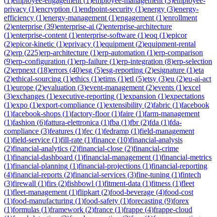
(
1
)
employee-engagement
(
1
)
employee-management
(
3
)
employee-
privacy
(
1
)
encryption
(
1
)
endpoint-security
(
1
)
energy
(
3
)
energy-
efficiency
(
1
)
energy-management
(
1
)
engagement
(
1
)
enrollment
(
2
)
enterprise
(
39
)
enterprise-ai
(
2
)
enterprise-architecture
(
1
)
enterprise-content
(
1
)
enterprise-software
(
1
)
eoq
(
1
)
epicor
(
2
)
epicor-kinetic
(
1
)
eprivacy
(
1
)
equipment
(
2
)
equipment-rental
(
2
)
erp
(
225
)
erp-architecture
(
1
)
erp-automation
(
1
)
erp-comparison
(
9
)
erp-configuration
(
1
)
erp-failure
(
1
)
erp-integration
(
8
)
erp-selection
(
2
)
erpnext
(
18
)
errors
(
40
)
esg
(
5
)
esg-reporting
(
2
)
esignature
(
1
)
eta
(
2
)
ethical-sourcing
(
1
)
ethics
(
1
)
etims
(
1
)
etl
(
5
)
etsy
(
3
)
eu
(
2
)
eu-ai-act
(
1
)
europe
(
2
)
evaluation
(
3
)
event-management
(
2
)
events
(
1
)
excel
(
3
)
exchanges
(
1
)
executive-reporting
(
1
)
expansion
(
1
)
expectations
(
1
)
expo
(
1
)
export-compliance
(
1
)
extensibility
(
2
)
fabric
(
1
)
facebook
(
1
)
facebook-shops
(
1
)
factory-floor
(
1
)
faire
(
1
)
farm-management
(
1
)
fashion
(
6
)
fattura-elettronica
(
1
)
fba
(
1
)
fbr
(
2
)
fda
(
1
)
fda-
compliance
(
3
)
features
(
1
)
fec
(
1
)
fedramp
(
1
)
field-management
(
1
)
field-service
(
1
)
fill-rate
(
1
)
finance
(
10
)
financial-analysis
(
2
)
financial-analytics
(
2
)
financial-close
(
2
)
financial-crime
(
1
)
financial-dashboard
(
1
)
financial-management
(
1
)
financial-metrics
(
1
)
financial-planning
(
1
)
financial-projections
(
1
)
financial-reporting
(
4
)
financial-reports
(
2
)
financial-services
(
3
)
fine-tuning
(
1
)
fintech
(
3
)
firewall
(
1
)
firs
(
2
)
fishbowl
(
1
)
fitment-data
(
1
)
fitness
(
1
)
fleet
(
1
)
fleet-management
(
1
)
flipkart
(
2
)
food-beverage
(
4
)
food-cost
(
1
)
food-manufacturing
(
1
)
food-safety
(
1
)
forecasting
(
9
)
forex
(
1
)
formulas
(
1
)
framework
(
2
)
france
(
1
)
frappe
(
4
)
frappe-cloud