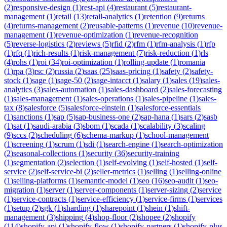
(
2
)
responsive-design
(
1
)
rest-api
(
4
)
restaurant
(
5
)
restaurant-
management
(
1
)
retail
(
13
)
retail-analytics
(
1
)
retention
(
9
)
returns
(
4
)
returns-management
(
2
)
reusable-patterns
(
1
)
revenue
(
10
)
revenue-
management
(
1
)
revenue-optimization
(
1
)
revenue-recognition
(
5
)
reverse-logistics
(
2
)
reviews
(
5
)
rfid
(
2
)
rfm
(
1
)
rfm-analysis
(
1
)
rfp
(
1
)
rfq
(
1
)
rich-results
(
1
)
risk-management
(
7
)
risk-reduction
(
1
)
rls
(
4
)
rohs
(
1
)
roi
(
34
)
roi-optimization
(
1
)
rolling-update
(
1
)
romania
(
1
)
rpa
(
3
)
rsc
(
2
)
russia
(
2
)
saas
(
25
)
saas-pricing
(
1
)
safety
(
2
)
safety-
stock
(
1
)
sage
(
1
)
sage-50
(
2
)
sage-intacct
(
1
)
salary
(
1
)
sales
(
19
)
sales-
analytics
(
3
)
sales-automation
(
1
)
sales-dashboard
(
2
)
sales-forecasting
(
1
)
sales-management
(
1
)
sales-operations
(
1
)
sales-pipeline
(
1
)
sales-
tax
(
8
)
salesforce
(
5
)
salesforce-einstein
(
1
)
salesforce-essentials
(
1
)
sanctions
(
1
)
sap
(
5
)
sap-business-one
(
2
)
sap-hana
(
1
)
sars
(
2
)
sasb
(
1
)
sat
(
1
)
saudi-arabia
(
3
)
sbom
(
1
)
scada
(
1
)
scalability
(
3
)
scaling
(
9
)
sccs
(
2
)
scheduling
(
6
)
schema-markup
(
1
)
school-management
(
1
)
screening
(
1
)
scrum
(
1
)
sdi
(
1
)
search-engine
(
1
)
search-optimization
(
2
)
seasonal-collections
(
1
)
security
(
36
)
security-training
(
1
)
segmentation
(
2
)
selection
(
1
)
self-evolving
(
1
)
self-hosted
(
1
)
self-
service
(
2
)
self-service-bi
(
2
)
seller-metrics
(
1
)
selling
(
1
)
selling-online
(
1
)
selling-platforms
(
1
)
semantic-model
(
1
)
seo
(
16
)
seo-audit
(
1
)
seo-
migration
(
1
)
server
(
1
)
server-components
(
1
)
server-sizing
(
2
)
service
(
1
)
service-contracts
(
1
)
service-efficiency
(
1
)
service-firms
(
1
)
services
(
1
)
setup
(
2
)
sgk
(
1
)
sharding
(
1
)
sharepoint
(
1
)
shein
(
1
)
shift-
management
(
3
)
shipping
(
4
)
shop-floor
(
2
)
shopee
(
2
)
shopify
(
114
)
shopify-api
(
1
)
shopify-flow
(
1
)
shopify-partners
(
1
)
shopify-plus