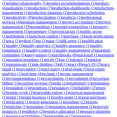
(
1
)
product-photography
(
1
)
product-recommendations
(
1
)
product-
visualization
(
1
)
production
(
7
)
production-dashboards
(
1
)
production-
management
(
1
)
production-planning
(
2
)
production-scheduling
(
1
)
productivity
(
9
)
productization
(
1
)
products
(
1
)
professional-
services
(
4
)
program-management
(
1
)
project-accounting
(
2
)
project-
management
(
19
)
prometheus
(
1
)
prompt-engineering
(
1
)
property-
management
(
5
)
proprietary
(
1
)
provincial-tax
(
1
)
public-sector
(
1
)
publishing
(
1
)
punchout-catalog
(
1
)
purchase
(
3
)
push-notifications
(
1
)
pwa
(
1
)
python
(
5
)
qa
(
1
)
qatar
(
1
)
qlik-sense
(
1
)
qualification
(
1
)
quality
(
3
)
quality-analytics
(
1
)
quality-assurance
(
1
)
quality-
compliance
(
1
)
quality-control
(
2
)
quality-management
(
2
)
quantum-
computing
(
1
)
query-tuning
(
1
)
quickbooks
(
8
)
quickstart
(
1
)
quotation
(
1
)
quotation-templates
(
1
)
qweb
(
3
)
rag
(
1
)
rakuten
(
1
)
ranking
(
1
)
ransomware
(
1
)
rate-limiting
(
3
)
rdl
(
1
)
react
(
8
)
react-19
(
2
)
react-
email
(
1
)
react-native
(
1
)
react-query
(
1
)
real-estate
(
5
)
real-estate-
analytics
(
1
)
real-time
(
4
)
recharts
(
1
)
recipe-management
(
1
)
recommendations
(
1
)
reconciliation
(
1
)
recruitment
(
6
)
recurring-
billing
(
1
)
recurring-revenue
(
5
)
redis
(
2
)
refurbished
(
1
)
registration
(
1
)
regulation
(
1
)
regulations
(
2
)
regulatory
(
3
)
reliability
(
2
)
remix
(
2
)
remote-work
(
2
)
renewable-energy
(
1
)
renewal-management
(
1
)
rental
(
3
)
rental-business
(
1
)
reorder-point
(
1
)
repeat-purchases
(
1
)
replication
(
1
)
report-generation
(
1
)
reporting
(
12
)
reports
(
3
)
repricing
(
1
)
reputation
(
1
)
reputation-management
(
2
)
reserved-
instances
(
1
)
resilience
(
2
)
resource-allocation
(
1
)
resource-planning
(
1
)
resource-scheduling
(
2
)
responsible-ai
(
2
)
responsive