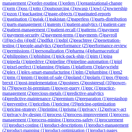
management
(
2
)
order-routing
(
1
)
orders
(
1
)
organizational-change
(
1
)
orm
(
3
)
oss
(
1
)
otto
(
3
)
outsourcing
(
3
)
owasp
(
1
)
owl
(
2
)
ownership
(
1
)
ozon
(
1
)
packaging
(
2
)
page-objects
(
1
)
paginated-reports
(
1
)
pagination
(
1
)
pajak
(
1
)
pakistan
(
2
)
paperless
(
1
)
parts-distribution
(
1
)
parts-management
(
1
)
patents
(
1
)
patient-analytics
(
1
)
patient-care
(
2
)
patient-management
(
1
)
patient-recall
(
1
)
patterns
(
5
)
payment
(
1
)
payment-security
(
2
)
payment-terms
(
1
)
payments
(
5
)
payroll
(
18
)
pci-dss
(
4
)
pdf
(
2
)
pdfkit
(
1
)
pdpl
(
2
)
peachtree
(
2
)
penetration-
testing
(
1
)
people-analytics
(
2
)
performance
(
25
)
performance-review
(
1
)
permissions
(
1
)
personalization
(
5
)
pharma
(
4
)
pharmaceutical
(
2
)
philippines
(
1
)
phishing
(
1
)
pick-pack-ship
(
1
)
pim
(
1
)
pipa
(
1
)
pipeda
(
1
)
pipedrive
(
2
)
pipeline
(
9
)
pipeline-automation
(
1
)
pipl
(
1
)
pixel-perfect
(
1
)
planning
(
9
)
plans
(
1
)
platform
(
3
)
playwright
(
2
)
plex
(
1
)
plex-smart-manufacturing
(
1
)
plm
(
2
)
plumbing
(
1
)
pm2
(
1
)
pms
(
1
)
pnpm
(
1
)
point-of-sale
(
3
)
poland
(
3
)
polaris
(
1
)
pos
(
9
)
post-
brexit
(
1
)
post-implementation
(
2
)
postgres
(
2
)
postgresql
(
10
)
power-
bi
(
79
)
power-bi-premium
(
1
)
power-query
(
1
)
ppc
(
1
)
practice-
management
(
2
)
precious-metals
(
1
)
predictive-analytics
(
4
)
predictive-maintenance
(
2
)
premium
(
2
)
preparation
(
1
)
prestashop
(
1
)
preventive
(
1
)
pricelists
(
1
)
pricing
(
19
)
pricing-optimization
(
1
)
pricing-strategy
(
3
)
printing
(
1
)
prisma
(
1
)
privacy
(
12
)
privacy-act
(
1
)
privacy-by-design
(
1
)
process
(
2
)
process-improvement
(
1
)
process-
management
(
1
)
process-mining
(
1
)
process-safety
(
1
)
procurement
(
11
)
product-costing
(
1
)
product-descriptions
(
1
)
product-management
(
2
)
product-mapping
(
1
)
product-optimization
(
1
)
product-pages