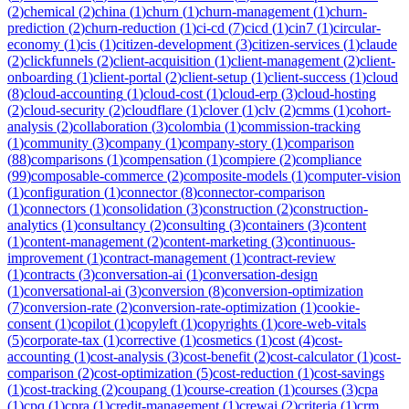
(
2
)
chemical
(
2
)
china
(
1
)
churn
(
1
)
churn-management
(
1
)
churn-
prediction
(
2
)
churn-reduction
(
1
)
ci-cd
(
7
)
cicd
(
1
)
cin7
(
1
)
circular-
economy
(
1
)
cis
(
1
)
citizen-development
(
3
)
citizen-services
(
1
)
claude
(
2
)
clickfunnels
(
2
)
client-acquisition
(
1
)
client-management
(
2
)
client-
onboarding
(
1
)
client-portal
(
2
)
client-setup
(
1
)
client-success
(
1
)
cloud
(
8
)
cloud-accounting
(
1
)
cloud-cost
(
1
)
cloud-erp
(
3
)
cloud-hosting
(
2
)
cloud-security
(
2
)
cloudflare
(
1
)
clover
(
1
)
clv
(
2
)
cmms
(
1
)
cohort-
analysis
(
2
)
collaboration
(
3
)
colombia
(
1
)
commission-tracking
(
1
)
community
(
3
)
company
(
1
)
company-story
(
1
)
comparison
(
88
)
comparisons
(
1
)
compensation
(
1
)
compiere
(
2
)
compliance
(
99
)
composable-commerce
(
2
)
composite-models
(
1
)
computer-vision
(
1
)
configuration
(
1
)
connector
(
8
)
connector-comparison
(
1
)
connectors
(
1
)
consolidation
(
3
)
construction
(
2
)
construction-
analytics
(
1
)
consultancy
(
2
)
consulting
(
3
)
containers
(
3
)
content
(
1
)
content-management
(
2
)
content-marketing
(
3
)
continuous-
improvement
(
1
)
contract-management
(
1
)
contract-review
(
1
)
contracts
(
3
)
conversation-ai
(
1
)
conversation-design
(
1
)
conversational-ai
(
3
)
conversion
(
8
)
conversion-optimization
(
7
)
conversion-rate
(
2
)
conversion-rate-optimization
(
1
)
cookie-
consent
(
1
)
copilot
(
1
)
copyleft
(
1
)
copyrights
(
1
)
core-web-vitals
(
5
)
corporate-tax
(
1
)
corrective
(
1
)
cosmetics
(
1
)
cost
(
4
)
cost-
accounting
(
1
)
cost-analysis
(
3
)
cost-benefit
(
2
)
cost-calculator
(
1
)
cost-
comparison
(
2
)
cost-optimization
(
5
)
cost-reduction
(
1
)
cost-savings
(
1
)
cost-tracking
(
2
)
coupang
(
1
)
course-creation
(
1
)
courses
(
3
)
cpa
(
1
)
cpq
(
1
)
cpra
(
1
)
credit-management
(
1
)
crewai
(
2
)
criteria
(
1
)
crm