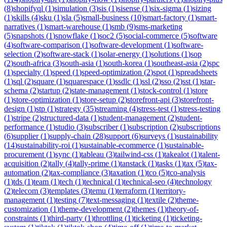
(
8
)
shopifyql
(
1
)
simulation
(
3
)
sis
(
1
)
sisense
(
1
)
six-sigma
(
1
)
sizing
(
1
)
skills
(
4
)
sku
(
1
)
sla
(
5
)
small-business
(
10
)
smart-factory
(
1
)
smart-
narratives
(
1
)
smart-warehouse
(
1
)
smb
(
9
)
sms-marketing
(
5
)
snapshots
(
1
)
snowflake
(
1
)
soc2
(
5
)
social-commerce
(
5
)
software
(
4
)
software-comparison
(
1
)
software-development
(
1
)
software-
selection
(
2
)
software-stack
(
1
)
solar-energy
(
1
)
solutions
(
1
)
sop
(
2
)
south-africa
(
3
)
south-asia
(
1
)
south-korea
(
1
)
southeast-asia
(
2
)
spc
(
1
)
specialty
(
1
)
speed
(
1
)
speed-optimization
(
2
)
spot
(
1
)
spreadsheets
(
1
)
sql
(
2
)
square
(
1
)
squarespace
(
1
)
ssdlc
(
1
)
ssl
(
2
)
sso
(
2
)
sst
(
1
)
star-
schema
(
2
)
startup
(
2
)
state-management
(
1
)
stock-control
(
1
)
store
(
1
)
store-optimization
(
1
)
store-setup
(
2
)
storefront-api
(
3
)
storefront-
design
(
1
)
stp
(
1
)
strategy
(
35
)
streaming
(
4
)
stress-test
(
1
)
stress-testing
(
1
)
stripe
(
2
)
structured-data
(
1
)
student-management
(
2
)
student-
performance
(
1
)
studio
(
3
)
subscriber
(
1
)
subscription
(
2
)
subscriptions
(
6
)
supplier
(
1
)
supply-chain
(
28
)
support
(
6
)
surveys
(
1
)
sustainability
(
14
)
sustainability-roi
(
1
)
sustainable-ecommerce
(
1
)
sustainable-
procurement
(
1
)
sync
(
1
)
tableau
(
3
)
tailwind-css
(
1
)
takealot
(
1
)
talent-
acquisition
(
2
)
tally
(
4
)
tally-prime
(
1
)
tanstack
(
1
)
tasks
(
1
)
tax
(
5
)
tax-
automation
(
2
)
tax-compliance
(
3
)
taxation
(
1
)
tco
(
5
)
tco-analysis
(
1
)
tds
(
1
)
team
(
1
)
tech
(
1
)
technical
(
1
)
technical-seo
(
4
)
technology
(
2
)
telecom
(
3
)
templates
(
3
)
temu
(
1
)
terraform
(
1
)
territory-
management
(
1
)
testing
(
7
)
text-messaging
(
1
)
textile
(
2
)
theme-
customization
(
1
)
theme-development
(
2
)
themes
(
1
)
theory-of-
constraints
(
1
)
third-party
(
1
)
throttling
(
1
)
ticketing
(
1
)
ticketing-