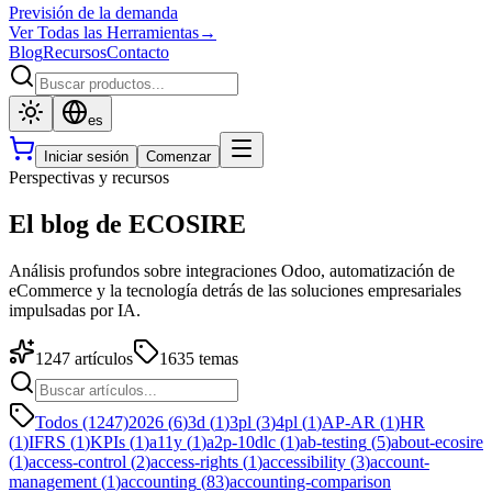
Previsión de la demanda
Ver Todas las Herramientas
→
Blog
Recursos
Contacto
es
Iniciar sesión
Comenzar
Perspectivas y recursos
El blog de ECOSIRE
Análisis profundos sobre integraciones Odoo, automatización de
eCommerce y la tecnología detrás de las soluciones empresariales
impulsadas por IA.
1247
artículos
1635
temas
Todos (1247)
2026
(
6
)
3d
(
1
)
3pl
(
3
)
4pl
(
1
)
AP-AR
(
1
)
HR
(
1
)
IFRS
(
1
)
KPIs
(
1
)
a11y
(
1
)
a2p-10dlc
(
1
)
ab-testing
(
5
)
about-ecosire
(
1
)
access-control
(
2
)
access-rights
(
1
)
accessibility
(
3
)
account-
management
(
1
)
accounting
(
83
)
accounting-comparison