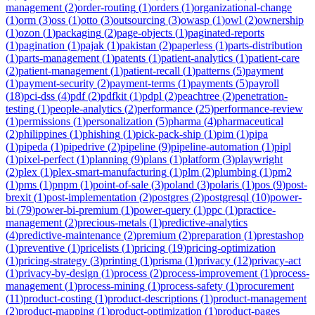
management
(
2
)
order-routing
(
1
)
orders
(
1
)
organizational-change
(
1
)
orm
(
3
)
oss
(
1
)
otto
(
3
)
outsourcing
(
3
)
owasp
(
1
)
owl
(
2
)
ownership
(
1
)
ozon
(
1
)
packaging
(
2
)
page-objects
(
1
)
paginated-reports
(
1
)
pagination
(
1
)
pajak
(
1
)
pakistan
(
2
)
paperless
(
1
)
parts-distribution
(
1
)
parts-management
(
1
)
patents
(
1
)
patient-analytics
(
1
)
patient-care
(
2
)
patient-management
(
1
)
patient-recall
(
1
)
patterns
(
5
)
payment
(
1
)
payment-security
(
2
)
payment-terms
(
1
)
payments
(
5
)
payroll
(
18
)
pci-dss
(
4
)
pdf
(
2
)
pdfkit
(
1
)
pdpl
(
2
)
peachtree
(
2
)
penetration-
testing
(
1
)
people-analytics
(
2
)
performance
(
25
)
performance-review
(
1
)
permissions
(
1
)
personalization
(
5
)
pharma
(
4
)
pharmaceutical
(
2
)
philippines
(
1
)
phishing
(
1
)
pick-pack-ship
(
1
)
pim
(
1
)
pipa
(
1
)
pipeda
(
1
)
pipedrive
(
2
)
pipeline
(
9
)
pipeline-automation
(
1
)
pipl
(
1
)
pixel-perfect
(
1
)
planning
(
9
)
plans
(
1
)
platform
(
3
)
playwright
(
2
)
plex
(
1
)
plex-smart-manufacturing
(
1
)
plm
(
2
)
plumbing
(
1
)
pm2
(
1
)
pms
(
1
)
pnpm
(
1
)
point-of-sale
(
3
)
poland
(
3
)
polaris
(
1
)
pos
(
9
)
post-
brexit
(
1
)
post-implementation
(
2
)
postgres
(
2
)
postgresql
(
10
)
power-
bi
(
79
)
power-bi-premium
(
1
)
power-query
(
1
)
ppc
(
1
)
practice-
management
(
2
)
precious-metals
(
1
)
predictive-analytics
(
4
)
predictive-maintenance
(
2
)
premium
(
2
)
preparation
(
1
)
prestashop
(
1
)
preventive
(
1
)
pricelists
(
1
)
pricing
(
19
)
pricing-optimization
(
1
)
pricing-strategy
(
3
)
printing
(
1
)
prisma
(
1
)
privacy
(
12
)
privacy-act
(
1
)
privacy-by-design
(
1
)
process
(
2
)
process-improvement
(
1
)
process-
management
(
1
)
process-mining
(
1
)
process-safety
(
1
)
procurement
(
11
)
product-costing
(
1
)
product-descriptions
(
1
)
product-management
(
2
)
product-mapping
(
1
)
product-optimization
(
1
)
product-pages