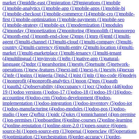
market
(
3
)
middle-east
(
3
)
migration
(
29
)
migrations
(
1
)
mobile
(
1
)
mobile-analytics
(
1
)
mobile-app
(
1
)
mobile-apps
(
1
)
mobile-bi
(
1
)
mobile-checkout
(
1
)
mobile-commerce
(
14
)
mobile-cro
(
1
)
mobile-
first
(
1
)
mobile-optimization
(
1
)
mobile-payments
(
1
)
mobile-seo
(
1
)
mobile-strategy
(
1
)
mobile-ux
(
1
)
modernization
(
1
)
modules
(
2
)
monday
(
3
)
monetization
(
2
)
monitoring
(
8
)
monolith
(
1
)
monorepo
(
2
)
month-end
(
1
)
month-end-close
(
2
)
mps
(
1
)
mrp
(
6
)
mtd
(
1
)
multi-
agent
(
5
)
multi-channel
(
13
)
multi-cloud
(
1
)
multi-company
(
3
)
multi-
country
(
2
)
multi-currency
(
6
)
multi-entity
(
2
)
multi-location
(
4
)
multi-
market
(
1
)
multi-marketplace
(
1
)
multi-tenancy
(
1
)
multi-tenant
(
4
)
multilingual
(
1
)
myinvois
(
1
)
n8n
(
1
)
native-app
(
1
)
natural-
language
(
2
)
ndpr
(
1
)
nearshoring
(
1
)
nestjs
(
5
)
netsuite
(
5
)
network-
operations
(
1
)
new-features
(
3
)
next-intl
(
1
)
next-js
(
1
)
nextjs
(
4
)
nexus
(
2
)
nfe
(
1
)
nginx
(
1
)
nigeria
(
3
)
nis2
(
1
)
nist
(
1
)
nlp
(
1
)
no-code
(
6
)
nodejs
(
1
)
nonprofit
(
4
)
nonprofit-analytics
(
1
)
noon
(
2
)
nps
(
1
)
oauth
(
1
)
oauth2
(
2
)
observability
(
4
)
occupancy
(
1
)
ocr
(
2
)
odoo
(
446
)
odoo
19
(
1
)
odoo versions
(
1
)
odoo-17
(
1
)
odoo-18
(
1
)
odoo-19
(
16
)
odoo-
accounting
(
6
)
odoo-crm
(
5
)
odoo-development
(
8
)
odoo-
implementation
(
1
)
odoo-integration
(
1
)
odoo-inventory
(
5
)
odoo-iot
(
1
)
odoo-manufacturing
(
4
)
odoo-modules
(
1
)
odoo-pos
(
1
)
odoo-
studio
(
1
)
oee
(
2
)
ofbiz
(
1
)
oidc
(
2
)
okrs
(
1
)
omnichannel
(
4
)
on-premise
(
1
)
on-premises
(
1
)
onboarding
(
6
)
online-courses
(
2
)
online-learning
(
2
)
online-reputation
(
1
)
online-store-2.0
(
1
)
open-source
(
6
)
open-
source-bi
(
1
)
open-source-erp
(
13
)
openai
(
1
)
openclaw
(
85
)
operations
(
6
)
optimization
(
21
)
orchestration
(
6
)
order-accuracy
(
1
)
order-