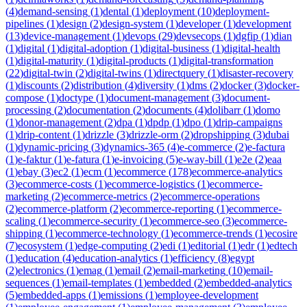
(
4
)
demand-sensing
(
1
)
dental
(
1
)
deployment
(
10
)
deployment-
pipelines
(
1
)
design
(
2
)
design-system
(
1
)
developer
(
1
)
development
(
13
)
device-management
(
1
)
devops
(
29
)
devsecops
(
1
)
dgfip
(
1
)
dian
(
1
)
digital
(
1
)
digital-adoption
(
1
)
digital-business
(
1
)
digital-health
(
1
)
digital-maturity
(
1
)
digital-products
(
1
)
digital-transformation
(
22
)
digital-twin
(
2
)
digital-twins
(
1
)
directquery
(
1
)
disaster-recovery
(
1
)
discounts
(
2
)
distribution
(
4
)
diversity
(
1
)
dms
(
2
)
docker
(
3
)
docker-
compose
(
1
)
doctype
(
1
)
document-management
(
3
)
document-
processing
(
2
)
documentation
(
2
)
documents
(
4
)
dolibarr
(
1
)
domo
(
1
)
donor-management
(
2
)
dpa
(
1
)
dpdp
(
1
)
dpo
(
1
)
drip-campaigns
(
1
)
drip-content
(
1
)
drizzle
(
3
)
drizzle-orm
(
2
)
dropshipping
(
3
)
dubai
(
1
)
dynamic-pricing
(
3
)
dynamics-365
(
4
)
e-commerce
(
2
)
e-factura
(
1
)
e-faktur
(
1
)
e-fatura
(
1
)
e-invoicing
(
5
)
e-way-bill
(
1
)
e2e
(
2
)
eaa
(
1
)
ebay
(
3
)
ec2
(
1
)
ecm
(
1
)
ecommerce
(
178
)
ecommerce-analytics
(
3
)
ecommerce-costs
(
1
)
ecommerce-logistics
(
1
)
ecommerce-
marketing
(
2
)
ecommerce-metrics
(
2
)
ecommerce-operations
(
2
)
ecommerce-platform
(
2
)
ecommerce-reporting
(
1
)
ecommerce-
scaling
(
1
)
ecommerce-security
(
1
)
ecommerce-seo
(
3
)
ecommerce-
shipping
(
1
)
ecommerce-technology
(
1
)
ecommerce-trends
(
1
)
ecosire
(
7
)
ecosystem
(
1
)
edge-computing
(
2
)
edi
(
1
)
editorial
(
1
)
edr
(
1
)
edtech
(
1
)
education
(
4
)
education-analytics
(
1
)
efficiency
(
8
)
egypt
(
2
)
electronics
(
1
)
emag
(
1
)
email
(
2
)
email-marketing
(
10
)
email-
sequences
(
1
)
email-templates
(
1
)
embedded
(
2
)
embedded-analytics
(
5
)
embedded-apps
(
1
)
emissions
(
1
)
employee-development