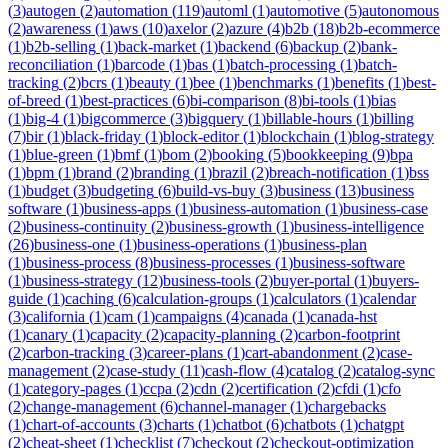
(
3
)
autogen
(
2
)
automation
(
119
)
automl
(
1
)
automotive
(
5
)
autonomous
(
2
)
awareness
(
1
)
aws
(
10
)
axelor
(
2
)
azure
(
4
)
b2b
(
18
)
b2b-ecommerce
(
1
)
b2b-selling
(
1
)
back-market
(
1
)
backend
(
6
)
backup
(
2
)
bank-
reconciliation
(
1
)
barcode
(
1
)
bas
(
1
)
batch-processing
(
1
)
batch-
tracking
(
2
)
bcrs
(
1
)
beauty
(
1
)
bee
(
1
)
benchmarks
(
1
)
benefits
(
1
)
best-
of-breed
(
1
)
best-practices
(
6
)
bi-comparison
(
8
)
bi-tools
(
1
)
bias
(
1
)
big-4
(
1
)
bigcommerce
(
3
)
bigquery
(
1
)
billable-hours
(
1
)
billing
(
7
)
bir
(
1
)
black-friday
(
1
)
block-editor
(
1
)
blockchain
(
1
)
blog-strategy
(
1
)
blue-green
(
1
)
bmf
(
1
)
bom
(
2
)
booking
(
5
)
bookkeeping
(
9
)
bpa
(
1
)
bpm
(
1
)
brand
(
2
)
branding
(
1
)
brazil
(
2
)
breach-notification
(
1
)
bss
(
1
)
budget
(
3
)
budgeting
(
6
)
build-vs-buy
(
3
)
business
(
13
)
business
software
(
1
)
business-apps
(
1
)
business-automation
(
1
)
business-case
(
2
)
business-continuity
(
2
)
business-growth
(
1
)
business-intelligence
(
26
)
business-one
(
1
)
business-operations
(
1
)
business-plan
(
1
)
business-process
(
8
)
business-processes
(
1
)
business-software
(
1
)
business-strategy
(
12
)
business-tools
(
2
)
buyer-portal
(
1
)
buyers-
guide
(
1
)
caching
(
6
)
calculation-groups
(
1
)
calculators
(
1
)
calendar
(
3
)
california
(
1
)
cam
(
1
)
campaigns
(
4
)
canada
(
1
)
canada-hst
(
1
)
canary
(
1
)
capacity
(
2
)
capacity-planning
(
2
)
carbon-footprint
(
2
)
carbon-tracking
(
3
)
career-plans
(
1
)
cart-abandonment
(
2
)
case-
management
(
2
)
case-study
(
11
)
cash-flow
(
4
)
catalog
(
2
)
catalog-sync
(
1
)
category-pages
(
1
)
ccpa
(
2
)
cdn
(
2
)
certification
(
2
)
cfdi
(
1
)
cfo
(
2
)
change-management
(
6
)
channel-manager
(
1
)
chargebacks
(
1
)
chart-of-accounts
(
3
)
charts
(
1
)
chatbot
(
6
)
chatbots
(
1
)
chatgpt
(
2
)
cheat-sheet
(
1
)
checklist
(
7
)
checkout
(
2
)
checkout-optimization