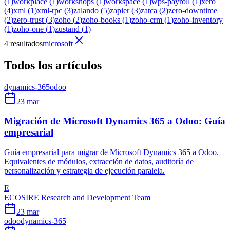
(
1
)
workplace
(
1
)
workshops
(
1
)
workspace
(
1
)
wps-payroll
(
1
)
xero
(
4
)
xml
(
1
)
xml-rpc
(
3
)
zalando
(
5
)
zapier
(
3
)
zatca
(
2
)
zero-downtime
(
2
)
zero-trust
(
3
)
zoho
(
2
)
zoho-books
(
1
)
zoho-crm
(
1
)
zoho-inventory
(
1
)
zoho-one
(
1
)
zustand
(
1
)
4 resultados
microsoft
Todos los artículos
dynamics-365
odoo
23 mar
Migración de Microsoft Dynamics 365 a Odoo: Guía
empresarial
Guía empresarial para migrar de Microsoft Dynamics 365 a Odoo.
Equivalentes de módulos, extracción de datos, auditoría de
personalización y estrategia de ejecución paralela.
E
ECOSIRE Research and Development Team
23 mar
odoo
dynamics-365