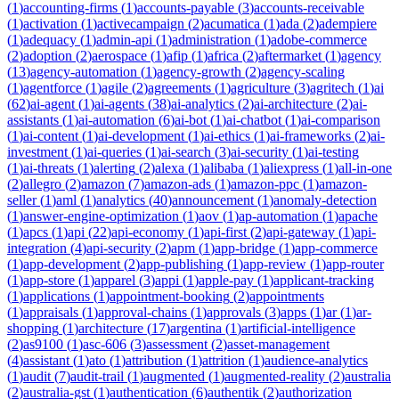
(
1
)
accounting-firms
(
1
)
accounts-payable
(
3
)
accounts-receivable
(
1
)
activation
(
1
)
activecampaign
(
2
)
acumatica
(
1
)
ada
(
2
)
adempiere
(
1
)
adequacy
(
1
)
admin-api
(
1
)
administration
(
1
)
adobe-commerce
(
2
)
adoption
(
2
)
aerospace
(
1
)
afip
(
1
)
africa
(
2
)
aftermarket
(
1
)
agency
(
13
)
agency-automation
(
1
)
agency-growth
(
2
)
agency-scaling
(
1
)
agentforce
(
1
)
agile
(
2
)
agreements
(
1
)
agriculture
(
3
)
agritech
(
1
)
ai
(
62
)
ai-agent
(
1
)
ai-agents
(
38
)
ai-analytics
(
2
)
ai-architecture
(
2
)
ai-
assistants
(
1
)
ai-automation
(
6
)
ai-bot
(
1
)
ai-chatbot
(
1
)
ai-comparison
(
1
)
ai-content
(
1
)
ai-development
(
1
)
ai-ethics
(
1
)
ai-frameworks
(
2
)
ai-
investment
(
1
)
ai-queries
(
1
)
ai-search
(
3
)
ai-security
(
1
)
ai-testing
(
1
)
ai-threats
(
1
)
alerting
(
2
)
alexa
(
1
)
alibaba
(
1
)
aliexpress
(
1
)
all-in-one
(
2
)
allegro
(
2
)
amazon
(
7
)
amazon-ads
(
1
)
amazon-ppc
(
1
)
amazon-
seller
(
1
)
aml
(
1
)
analytics
(
40
)
announcement
(
1
)
anomaly-detection
(
1
)
answer-engine-optimization
(
1
)
aov
(
1
)
ap-automation
(
1
)
apache
(
1
)
apcs
(
1
)
api
(
22
)
api-economy
(
1
)
api-first
(
2
)
api-gateway
(
1
)
api-
integration
(
4
)
api-security
(
2
)
apm
(
1
)
app-bridge
(
1
)
app-commerce
(
1
)
app-development
(
2
)
app-publishing
(
1
)
app-review
(
1
)
app-router
(
1
)
app-store
(
1
)
apparel
(
3
)
appi
(
1
)
apple-pay
(
1
)
applicant-tracking
(
1
)
applications
(
1
)
appointment-booking
(
2
)
appointments
(
1
)
appraisals
(
1
)
approval-chains
(
1
)
approvals
(
3
)
apps
(
1
)
ar
(
1
)
ar-
shopping
(
1
)
architecture
(
17
)
argentina
(
1
)
artificial-intelligence
(
2
)
as9100
(
1
)
asc-606
(
3
)
assessment
(
2
)
asset-management
(
4
)
assistant
(
1
)
ato
(
1
)
attribution
(
1
)
attrition
(
1
)
audience-analytics
(
1
)
audit
(
7
)
audit-trail
(
1
)
augmented
(
1
)
augmented-reality
(
2
)
australia
(
2
)
australia-gst
(
1
)
authentication
(
6
)
authentik
(
2
)
authorization