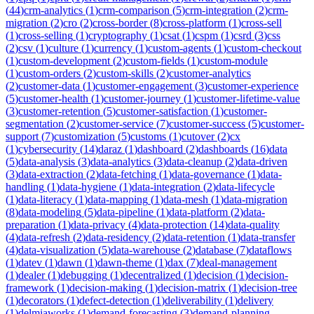
(
44
)
crm-analytics
(
1
)
crm-comparison
(
5
)
crm-integration
(
2
)
crm-
migration
(
2
)
cro
(
2
)
cross-border
(
8
)
cross-platform
(
1
)
cross-sell
(
1
)
cross-selling
(
1
)
cryptography
(
1
)
csat
(
1
)
cspm
(
1
)
csrd
(
3
)
css
(
2
)
csv
(
1
)
culture
(
1
)
currency
(
1
)
custom-agents
(
1
)
custom-checkout
(
1
)
custom-development
(
2
)
custom-fields
(
1
)
custom-module
(
1
)
custom-orders
(
2
)
custom-skills
(
2
)
customer-analytics
(
2
)
customer-data
(
1
)
customer-engagement
(
3
)
customer-experience
(
5
)
customer-health
(
1
)
customer-journey
(
1
)
customer-lifetime-value
(
3
)
customer-retention
(
5
)
customer-satisfaction
(
1
)
customer-
segmentation
(
2
)
customer-service
(
7
)
customer-success
(
5
)
customer-
support
(
7
)
customization
(
5
)
customs
(
1
)
cutover
(
2
)
cx
(
1
)
cybersecurity
(
14
)
daraz
(
1
)
dashboard
(
2
)
dashboards
(
16
)
data
(
5
)
data-analysis
(
3
)
data-analytics
(
3
)
data-cleanup
(
2
)
data-driven
(
3
)
data-extraction
(
2
)
data-fetching
(
1
)
data-governance
(
1
)
data-
handling
(
1
)
data-hygiene
(
1
)
data-integration
(
2
)
data-lifecycle
(
1
)
data-literacy
(
1
)
data-mapping
(
1
)
data-mesh
(
1
)
data-migration
(
8
)
data-modeling
(
5
)
data-pipeline
(
1
)
data-platform
(
2
)
data-
preparation
(
1
)
data-privacy
(
4
)
data-protection
(
14
)
data-quality
(
4
)
data-refresh
(
2
)
data-residency
(
2
)
data-retention
(
1
)
data-transfer
(
4
)
data-visualization
(
5
)
data-warehouse
(
2
)
database
(
7
)
dataflows
(
1
)
datev
(
1
)
dawn
(
1
)
dawn-theme
(
1
)
dax
(
7
)
deal-management
(
1
)
dealer
(
1
)
debugging
(
1
)
decentralized
(
1
)
decision
(
1
)
decision-
framework
(
1
)
decision-making
(
1
)
decision-matrix
(
1
)
decision-tree
(
1
)
decorators
(
1
)
defect-detection
(
1
)
deliverability
(
1
)
delivery
(
1
)
delmiaworks
(
1
)
demand-forecasting
(
3
)
demand-planning