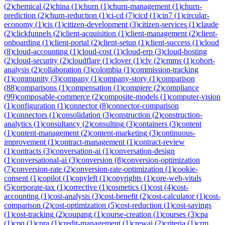
(
2
)
chemical
(
2
)
china
(
1
)
churn
(
1
)
churn-management
(
1
)
churn-
prediction
(
2
)
churn-reduction
(
1
)
ci-cd
(
7
)
cicd
(
1
)
cin7
(
1
)
circular-
economy
(
1
)
cis
(
1
)
citizen-development
(
3
)
citizen-services
(
1
)
claude
(
2
)
clickfunnels
(
2
)
client-acquisition
(
1
)
client-management
(
2
)
client-
onboarding
(
1
)
client-portal
(
2
)
client-setup
(
1
)
client-success
(
1
)
cloud
(
8
)
cloud-accounting
(
1
)
cloud-cost
(
1
)
cloud-erp
(
3
)
cloud-hosting
(
2
)
cloud-security
(
2
)
cloudflare
(
1
)
clover
(
1
)
clv
(
2
)
cmms
(
1
)
cohort-
analysis
(
2
)
collaboration
(
3
)
colombia
(
1
)
commission-tracking
(
1
)
community
(
3
)
company
(
1
)
company-story
(
1
)
comparison
(
88
)
comparisons
(
1
)
compensation
(
1
)
compiere
(
2
)
compliance
(
99
)
composable-commerce
(
2
)
composite-models
(
1
)
computer-vision
(
1
)
configuration
(
1
)
connector
(
8
)
connector-comparison
(
1
)
connectors
(
1
)
consolidation
(
3
)
construction
(
2
)
construction-
analytics
(
1
)
consultancy
(
2
)
consulting
(
3
)
containers
(
3
)
content
(
1
)
content-management
(
2
)
content-marketing
(
3
)
continuous-
improvement
(
1
)
contract-management
(
1
)
contract-review
(
1
)
contracts
(
3
)
conversation-ai
(
1
)
conversation-design
(
1
)
conversational-ai
(
3
)
conversion
(
8
)
conversion-optimization
(
7
)
conversion-rate
(
2
)
conversion-rate-optimization
(
1
)
cookie-
consent
(
1
)
copilot
(
1
)
copyleft
(
1
)
copyrights
(
1
)
core-web-vitals
(
5
)
corporate-tax
(
1
)
corrective
(
1
)
cosmetics
(
1
)
cost
(
4
)
cost-
accounting
(
1
)
cost-analysis
(
3
)
cost-benefit
(
2
)
cost-calculator
(
1
)
cost-
comparison
(
2
)
cost-optimization
(
5
)
cost-reduction
(
1
)
cost-savings
(
1
)
cost-tracking
(
2
)
coupang
(
1
)
course-creation
(
1
)
courses
(
3
)
cpa
(
1
)
cpq
(
1
)
cpra
(
1
)
credit-management
(
1
)
crewai
(
2
)
criteria
(
1
)
crm