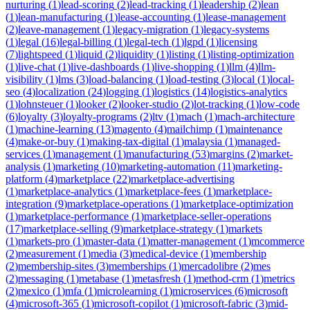
nurturing
(
1
)
lead-scoring
(
2
)
lead-tracking
(
1
)
leadership
(
2
)
lean
(
1
)
lean-manufacturing
(
1
)
lease-accounting
(
1
)
lease-management
(
2
)
leave-management
(
1
)
legacy-migration
(
1
)
legacy-systems
(
1
)
legal
(
16
)
legal-billing
(
1
)
legal-tech
(
1
)
lgpd
(
1
)
licensing
(
7
)
lightspeed
(
1
)
liquid
(
2
)
liquidity
(
1
)
listing
(
1
)
listing-optimization
(
1
)
live-chat
(
1
)
live-dashboards
(
1
)
live-shopping
(
1
)
llm
(
4
)
llm-
visibility
(
1
)
lms
(
3
)
load-balancing
(
1
)
load-testing
(
3
)
local
(
1
)
local-
seo
(
4
)
localization
(
24
)
logging
(
1
)
logistics
(
14
)
logistics-analytics
(
1
)
lohnsteuer
(
1
)
looker
(
2
)
looker-studio
(
2
)
lot-tracking
(
1
)
low-code
(
6
)
loyalty
(
3
)
loyalty-programs
(
2
)
ltv
(
1
)
mach
(
1
)
mach-architecture
(
1
)
machine-learning
(
13
)
magento
(
4
)
mailchimp
(
1
)
maintenance
(
4
)
make-or-buy
(
1
)
making-tax-digital
(
1
)
malaysia
(
1
)
managed-
services
(
1
)
management
(
1
)
manufacturing
(
53
)
margins
(
2
)
market-
analysis
(
1
)
marketing
(
10
)
marketing-automation
(
11
)
marketing-
platform
(
4
)
marketplace
(
22
)
marketplace-advertising
(
1
)
marketplace-analytics
(
1
)
marketplace-fees
(
1
)
marketplace-
integration
(
9
)
marketplace-operations
(
1
)
marketplace-optimization
(
1
)
marketplace-performance
(
1
)
marketplace-seller-operations
(
17
)
marketplace-selling
(
9
)
marketplace-strategy
(
1
)
markets
(
1
)
markets-pro
(
1
)
master-data
(
1
)
matter-management
(
1
)
mcommerce
(
2
)
measurement
(
1
)
media
(
3
)
medical-device
(
1
)
membership
(
2
)
membership-sites
(
3
)
memberships
(
1
)
mercadolibre
(
2
)
mes
(
2
)
messaging
(
1
)
metabase
(
1
)
metasfresh
(
1
)
method-crm
(
1
)
metrics
(
2
)
mexico
(
1
)
mfa
(
1
)
microlearning
(
1
)
microservices
(
6
)
microsoft
(
4
)
microsoft-365
(
1
)
microsoft-copilot
(
1
)
microsoft-fabric
(
3
)
mid-