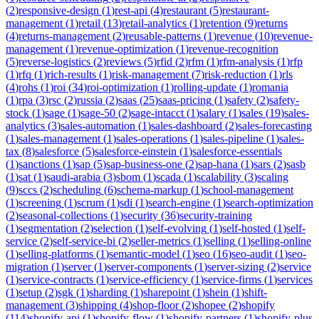
(
2
)
responsive-design
(
1
)
rest-api
(
4
)
restaurant
(
5
)
restaurant-
management
(
1
)
retail
(
13
)
retail-analytics
(
1
)
retention
(
9
)
returns
(
4
)
returns-management
(
2
)
reusable-patterns
(
1
)
revenue
(
10
)
revenue-
management
(
1
)
revenue-optimization
(
1
)
revenue-recognition
(
5
)
reverse-logistics
(
2
)
reviews
(
5
)
rfid
(
2
)
rfm
(
1
)
rfm-analysis
(
1
)
rfp
(
1
)
rfq
(
1
)
rich-results
(
1
)
risk-management
(
7
)
risk-reduction
(
1
)
rls
(
4
)
rohs
(
1
)
roi
(
34
)
roi-optimization
(
1
)
rolling-update
(
1
)
romania
(
1
)
rpa
(
3
)
rsc
(
2
)
russia
(
2
)
saas
(
25
)
saas-pricing
(
1
)
safety
(
2
)
safety-
stock
(
1
)
sage
(
1
)
sage-50
(
2
)
sage-intacct
(
1
)
salary
(
1
)
sales
(
19
)
sales-
analytics
(
3
)
sales-automation
(
1
)
sales-dashboard
(
2
)
sales-forecasting
(
1
)
sales-management
(
1
)
sales-operations
(
1
)
sales-pipeline
(
1
)
sales-
tax
(
8
)
salesforce
(
5
)
salesforce-einstein
(
1
)
salesforce-essentials
(
1
)
sanctions
(
1
)
sap
(
5
)
sap-business-one
(
2
)
sap-hana
(
1
)
sars
(
2
)
sasb
(
1
)
sat
(
1
)
saudi-arabia
(
3
)
sbom
(
1
)
scada
(
1
)
scalability
(
3
)
scaling
(
9
)
sccs
(
2
)
scheduling
(
6
)
schema-markup
(
1
)
school-management
(
1
)
screening
(
1
)
scrum
(
1
)
sdi
(
1
)
search-engine
(
1
)
search-optimization
(
2
)
seasonal-collections
(
1
)
security
(
36
)
security-training
(
1
)
segmentation
(
2
)
selection
(
1
)
self-evolving
(
1
)
self-hosted
(
1
)
self-
service
(
2
)
self-service-bi
(
2
)
seller-metrics
(
1
)
selling
(
1
)
selling-online
(
1
)
selling-platforms
(
1
)
semantic-model
(
1
)
seo
(
16
)
seo-audit
(
1
)
seo-
migration
(
1
)
server
(
1
)
server-components
(
1
)
server-sizing
(
2
)
service
(
1
)
service-contracts
(
1
)
service-efficiency
(
1
)
service-firms
(
1
)
services
(
1
)
setup
(
2
)
sgk
(
1
)
sharding
(
1
)
sharepoint
(
1
)
shein
(
1
)
shift-
management
(
3
)
shipping
(
4
)
shop-floor
(
2
)
shopee
(
2
)
shopify
(
114
)
shopify-api
(
1
)
shopify-flow
(
1
)
shopify-partners
(
1
)
shopify-plus