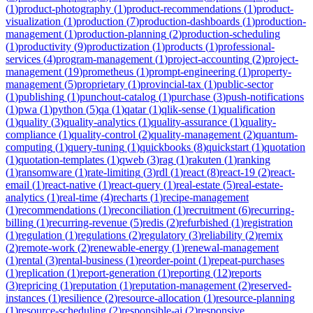
(
1
)
product-photography
(
1
)
product-recommendations
(
1
)
product-
visualization
(
1
)
production
(
7
)
production-dashboards
(
1
)
production-
management
(
1
)
production-planning
(
2
)
production-scheduling
(
1
)
productivity
(
9
)
productization
(
1
)
products
(
1
)
professional-
services
(
4
)
program-management
(
1
)
project-accounting
(
2
)
project-
management
(
19
)
prometheus
(
1
)
prompt-engineering
(
1
)
property-
management
(
5
)
proprietary
(
1
)
provincial-tax
(
1
)
public-sector
(
1
)
publishing
(
1
)
punchout-catalog
(
1
)
purchase
(
3
)
push-notifications
(
1
)
pwa
(
1
)
python
(
5
)
qa
(
1
)
qatar
(
1
)
qlik-sense
(
1
)
qualification
(
1
)
quality
(
3
)
quality-analytics
(
1
)
quality-assurance
(
1
)
quality-
compliance
(
1
)
quality-control
(
2
)
quality-management
(
2
)
quantum-
computing
(
1
)
query-tuning
(
1
)
quickbooks
(
8
)
quickstart
(
1
)
quotation
(
1
)
quotation-templates
(
1
)
qweb
(
3
)
rag
(
1
)
rakuten
(
1
)
ranking
(
1
)
ransomware
(
1
)
rate-limiting
(
3
)
rdl
(
1
)
react
(
8
)
react-19
(
2
)
react-
email
(
1
)
react-native
(
1
)
react-query
(
1
)
real-estate
(
5
)
real-estate-
analytics
(
1
)
real-time
(
4
)
recharts
(
1
)
recipe-management
(
1
)
recommendations
(
1
)
reconciliation
(
1
)
recruitment
(
6
)
recurring-
billing
(
1
)
recurring-revenue
(
5
)
redis
(
2
)
refurbished
(
1
)
registration
(
1
)
regulation
(
1
)
regulations
(
2
)
regulatory
(
3
)
reliability
(
2
)
remix
(
2
)
remote-work
(
2
)
renewable-energy
(
1
)
renewal-management
(
1
)
rental
(
3
)
rental-business
(
1
)
reorder-point
(
1
)
repeat-purchases
(
1
)
replication
(
1
)
report-generation
(
1
)
reporting
(
12
)
reports
(
3
)
repricing
(
1
)
reputation
(
1
)
reputation-management
(
2
)
reserved-
instances
(
1
)
resilience
(
2
)
resource-allocation
(
1
)
resource-planning
(
1
)
resource-scheduling
(
2
)
responsible-ai
(
2
)
responsive