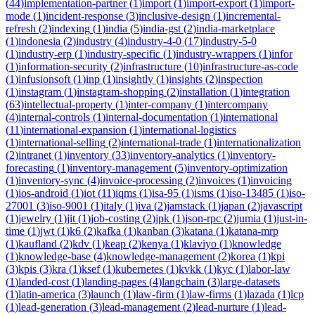
(
44
)
implementation-partner
(
1
)
import
(
1
)
import-export
(
1
)
import-
mode
(
1
)
incident-response
(
3
)
inclusive-design
(
1
)
incremental-
refresh
(
2
)
indexing
(
1
)
india
(
5
)
india-gst
(
2
)
india-marketplace
(
1
)
indonesia
(
2
)
industry
(
4
)
industry-4-0
(
17
)
industry-5-0
(
1
)
industry-erp
(
1
)
industry-specific
(
1
)
industry-wrappers
(
1
)
infor
(
1
)
information-security
(
2
)
infrastructure
(
10
)
infrastructure-as-code
(
1
)
infusionsoft
(
1
)
inp
(
1
)
insightly
(
1
)
insights
(
2
)
inspection
(
1
)
instagram
(
1
)
instagram-shopping
(
2
)
installation
(
1
)
integration
(
63
)
intellectual-property
(
1
)
inter-company
(
1
)
intercompany
(
4
)
internal-controls
(
1
)
internal-documentation
(
1
)
international
(
11
)
international-expansion
(
1
)
international-logistics
(
1
)
international-selling
(
2
)
international-trade
(
1
)
internationalization
(
2
)
intranet
(
1
)
inventory
(
33
)
inventory-analytics
(
1
)
inventory-
forecasting
(
1
)
inventory-management
(
5
)
inventory-optimization
(
1
)
inventory-sync
(
4
)
invoice-processing
(
2
)
invoices
(
1
)
invoicing
(
1
)
ios-android
(
1
)
iot
(
11
)
iqms
(
1
)
isa-95
(
1
)
isms
(
1
)
iso-13485
(
1
)
iso-
27001
(
3
)
iso-9001
(
1
)
italy
(
1
)
iva
(
2
)
jamstack
(
1
)
japan
(
2
)
javascript
(
1
)
jewelry
(
1
)
jit
(
1
)
job-costing
(
2
)
jpk
(
1
)
json-rpc
(
2
)
jumia
(
1
)
just-in-
time
(
1
)
jwt
(
1
)
k6
(
2
)
kafka
(
1
)
kanban
(
3
)
katana
(
1
)
katana-mrp
(
1
)
kaufland
(
2
)
kdv
(
1
)
keap
(
2
)
kenya
(
1
)
klaviyo
(
1
)
knowledge
(
1
)
knowledge-base
(
4
)
knowledge-management
(
2
)
korea
(
1
)
kpi
(
3
)
kpis
(
3
)
kra
(
1
)
ksef
(
1
)
kubernetes
(
1
)
kvkk
(
1
)
kyc
(
1
)
labor-law
(
1
)
landed-cost
(
1
)
landing-pages
(
4
)
langchain
(
3
)
large-datasets
(
1
)
latin-america
(
3
)
launch
(
1
)
law-firm
(
1
)
law-firms
(
1
)
lazada
(
1
)
lcp
(
1
)
lead-generation
(
3
)
lead-management
(
2
)
lead-nurture
(
1
)
lead-