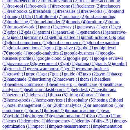
(
1
)
fraud-detection
(
2
)
fraud-prevention
(
2
)
free
(
1
)
free-accounting
(
1
)
free-tool
(
1
)
free-tools
(
1
)
free-zone
(
1
)
freelancer
(
2
)
freelancers
(
1
)
freshbooks
(
2
)
freshdesk
(
1
)
freshsales
(
1
)
freshworks
(
1
)
frontend
(
3
)
fruugo
(
1
)
fta
(
1
)
fulfillment
(
7
)
functions
(
2
)
fund-accounting
(
2
)
fundraising
(
1
)
funnel-builder
(
2
)
funnels
(
4
)
furniture
(
2
)
future
(
3
)
future-of-work
(
1
)
gantt
(
1
)
gateway
(
1
)
gateways
(
1
)
gcc
(
1
)
gcp
(
2
)
gdpr
(
12
)
gds
(
1
)
gemini
(
1
)
general-ai
(
1
)
generation
(
1
)
generative-
ai
(
2
)
geo
(
1
)
germany
(
23
)
getting-started
(
1
)
github-actions
(
3
)
global
(
3
)
global-compliance
(
1
)
global-ecommerce
(
1
)
global-expansion
(
1
)
global-operations
(
1
)
gmp
(
2
)
go-live
(
2
)
gobd
(
1
)
gohighlevel
(
76
)
google
(
1
)
google-analytics
(
2
)
google-business
(
1
)
google-
business-profile
(
1
)
google-cloud
(
2
)
google-pay
(
1
)
google-reviews
(
1
)
governance
(
8
)
government
(
3
)
gpt
(
1
)
grafana
(
1
)
grants
(
2
)
graphql
(
4
)
green-it
(
1
)
green-warehouse
(
1
)
gri
(
2
)
growing-business
(
1
)
growth
(
1
)
grpc
(
1
)
gst
(
7
)
gta
(
1
)
guide
(
43
)
gxp
(
2
)
gym
(
1
)
haccp
(
2
)
handmade
(
3
)
hardening
(
2
)
hardware
(
1
)
hcm
(
1
)
headless
(
4
)
headless-commerce
(
3
)
headless-erp
(
1
)
healthcare
(
9
)
healthcare-
analytics
(
1
)
healthcare-dashboards
(
1
)
helpdesk
(
7
)
hepsiburada
(
1
)
hetzner
(
1
)
higher-ed
(
1
)
hipaa
(
5
)
hiring
(
4
)
hmac
(
1
)
hmrc
(
2
)
home-goods
(
1
)
home-services
(
1
)
hospitality
(
5
)
hosting
(
3
)
hotel
(
1
)
hotel-management
(
1
)
hr
(
20
)
hr-analytics
(
2
)
hr-automation
(
1
)
hr-
compliance
(
1
)
hrms
(
1
)
hubspot
(
7
)
human-machine
(
1
)
hvac
(
2
)
hybrid
(
1
)
hydrogen
(
3
)
hyperautomation
(
1
)
i18n
(
2
)
iam
(
1
)
ibm
(
1
)
icms
(
1
)
idempiere
(
1
)
idempotency
(
1
)
identity
(
4
)
ifrs-15
(
1
)
image-
optimization
(
1
)
impact
(
1
)
impact-measurement
(
1
)
implementation