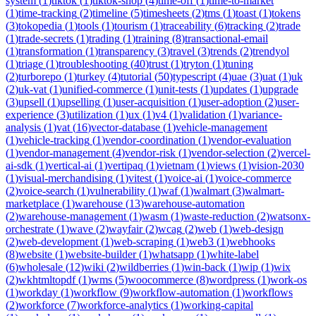
system
(
1
)
tiktok
(
1
)
tiktok-shop
(
4
)
time-off
(
1
)
time-to-market
(
1
)
time-tracking
(
2
)
timeline
(
5
)
timesheets
(
2
)
tms
(
1
)
toast
(
1
)
tokens
(
3
)
tokopedia
(
1
)
tools
(
1
)
tourism
(
1
)
traceability
(
6
)
tracking
(
2
)
trade
(
1
)
trade-secrets
(
1
)
trading
(
1
)
training
(
8
)
transactional-email
(
1
)
transformation
(
1
)
transparency
(
3
)
travel
(
3
)
trends
(
2
)
trendyol
(
1
)
triage
(
1
)
troubleshooting
(
40
)
trust
(
1
)
tryton
(
1
)
tuning
(
2
)
turborepo
(
1
)
turkey
(
4
)
tutorial
(
50
)
typescript
(
4
)
uae
(
3
)
uat
(
1
)
uk
(
2
)
uk-vat
(
1
)
unified-commerce
(
1
)
unit-tests
(
1
)
updates
(
1
)
upgrade
(
3
)
upsell
(
1
)
upselling
(
1
)
user-acquisition
(
1
)
user-adoption
(
2
)
user-
experience
(
3
)
utilization
(
1
)
ux
(
1
)
v4
(
1
)
validation
(
1
)
variance-
analysis
(
1
)
vat
(
16
)
vector-database
(
1
)
vehicle-management
(
1
)
vehicle-tracking
(
1
)
vendor-coordination
(
1
)
vendor-evaluation
(
1
)
vendor-management
(
4
)
vendor-risk
(
1
)
vendor-selection
(
2
)
vercel-
ai-sdk
(
1
)
vertical-ai
(
1
)
vertipaq
(
1
)
vietnam
(
1
)
views
(
1
)
vision-2030
(
1
)
visual-merchandising
(
1
)
vitest
(
1
)
voice-ai
(
1
)
voice-commerce
(
2
)
voice-search
(
1
)
vulnerability
(
1
)
waf
(
1
)
walmart
(
3
)
walmart-
marketplace
(
1
)
warehouse
(
13
)
warehouse-automation
(
2
)
warehouse-management
(
1
)
wasm
(
1
)
waste-reduction
(
2
)
watsonx-
orchestrate
(
1
)
wave
(
2
)
wayfair
(
2
)
wcag
(
2
)
web
(
1
)
web-design
(
2
)
web-development
(
1
)
web-scraping
(
1
)
web3
(
1
)
webhooks
(
8
)
website
(
1
)
website-builder
(
1
)
whatsapp
(
1
)
white-label
(
6
)
wholesale
(
12
)
wiki
(
2
)
wildberries
(
1
)
win-back
(
1
)
wip
(
1
)
wix
(
2
)
wkhtmltopdf
(
1
)
wms
(
5
)
woocommerce
(
8
)
wordpress
(
1
)
work-os
(
1
)
workday
(
1
)
workflow
(
9
)
workflow-automation
(
1
)
workflows
(
2
)
workforce
(
7
)
workforce-analytics
(
1
)
working-capital