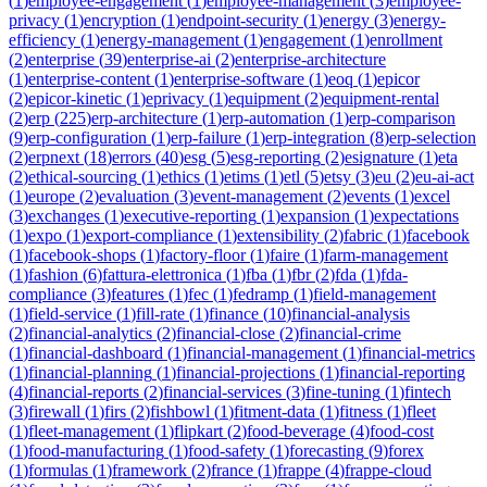
(
1
)
employee-engagement
(
1
)
employee-management
(
3
)
employee-
privacy
(
1
)
encryption
(
1
)
endpoint-security
(
1
)
energy
(
3
)
energy-
efficiency
(
1
)
energy-management
(
1
)
engagement
(
1
)
enrollment
(
2
)
enterprise
(
39
)
enterprise-ai
(
2
)
enterprise-architecture
(
1
)
enterprise-content
(
1
)
enterprise-software
(
1
)
eoq
(
1
)
epicor
(
2
)
epicor-kinetic
(
1
)
eprivacy
(
1
)
equipment
(
2
)
equipment-rental
(
2
)
erp
(
225
)
erp-architecture
(
1
)
erp-automation
(
1
)
erp-comparison
(
9
)
erp-configuration
(
1
)
erp-failure
(
1
)
erp-integration
(
8
)
erp-selection
(
2
)
erpnext
(
18
)
errors
(
40
)
esg
(
5
)
esg-reporting
(
2
)
esignature
(
1
)
eta
(
2
)
ethical-sourcing
(
1
)
ethics
(
1
)
etims
(
1
)
etl
(
5
)
etsy
(
3
)
eu
(
2
)
eu-ai-act
(
1
)
europe
(
2
)
evaluation
(
3
)
event-management
(
2
)
events
(
1
)
excel
(
3
)
exchanges
(
1
)
executive-reporting
(
1
)
expansion
(
1
)
expectations
(
1
)
expo
(
1
)
export-compliance
(
1
)
extensibility
(
2
)
fabric
(
1
)
facebook
(
1
)
facebook-shops
(
1
)
factory-floor
(
1
)
faire
(
1
)
farm-management
(
1
)
fashion
(
6
)
fattura-elettronica
(
1
)
fba
(
1
)
fbr
(
2
)
fda
(
1
)
fda-
compliance
(
3
)
features
(
1
)
fec
(
1
)
fedramp
(
1
)
field-management
(
1
)
field-service
(
1
)
fill-rate
(
1
)
finance
(
10
)
financial-analysis
(
2
)
financial-analytics
(
2
)
financial-close
(
2
)
financial-crime
(
1
)
financial-dashboard
(
1
)
financial-management
(
1
)
financial-metrics
(
1
)
financial-planning
(
1
)
financial-projections
(
1
)
financial-reporting
(
4
)
financial-reports
(
2
)
financial-services
(
3
)
fine-tuning
(
1
)
fintech
(
3
)
firewall
(
1
)
firs
(
2
)
fishbowl
(
1
)
fitment-data
(
1
)
fitness
(
1
)
fleet
(
1
)
fleet-management
(
1
)
flipkart
(
2
)
food-beverage
(
4
)
food-cost
(
1
)
food-manufacturing
(
1
)
food-safety
(
1
)
forecasting
(
9
)
forex
(
1
)
formulas
(
1
)
framework
(
2
)
france
(
1
)
frappe
(
4
)
frappe-cloud