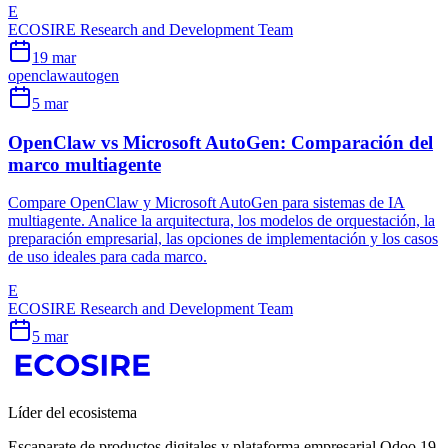
E
ECOSIRE Research and Development Team
19 mar
openclaw
autogen
5 mar
OpenClaw vs Microsoft AutoGen: Comparación del
marco multiagente
Compare OpenClaw y Microsoft AutoGen para sistemas de IA
multiagente. Analice la arquitectura, los modelos de orquestación, la
preparación empresarial, las opciones de implementación y los casos
de uso ideales para cada marco.
E
ECOSIRE Research and Development Team
5 mar
Líder del ecosistema
Escaparate de productos digitales y plataforma empresarial Odoo 19