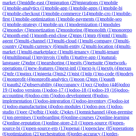
market
(
3
)
middle-east
(
3
)
migration
(
29
)
migrations
(
1
)
mobile
(
1
)
mobile-analytics
(
1
)
mobile-app
(
1
)
mobile-apps
(
1
)
mobile-bi
(
1
)
mobile-checkout
(
1
)
mobile-commerce
(
14
)
mobile-cro
(
1
)
mobile-
first
(
1
)
mobile-optimization
(
1
)
mobile-payments
(
1
)
mobile-seo
(
1
)
mobile-strategy
(
1
)
mobile-ux
(
1
)
modernization
(
1
)
modules
(
2
)
monday
(
3
)
monetization
(
2
)
monitoring
(
8
)
monolith
(
1
)
monorepo
(
2
)
month-end
(
1
)
month-end-close
(
2
)
mps
(
1
)
mrp
(
6
)
mtd
(
1
)
multi-
agent
(
5
)
multi-channel
(
13
)
multi-cloud
(
1
)
multi-company
(
3
)
multi-
country
(
2
)
multi-currency
(
6
)
multi-entity
(
2
)
multi-location
(
4
)
multi-
market
(
1
)
multi-marketplace
(
1
)
multi-tenancy
(
1
)
multi-tenant
(
4
)
multilingual
(
1
)
myinvois
(
1
)
n8n
(
1
)
native-app
(
1
)
natural-
language
(
2
)
ndpr
(
1
)
nearshoring
(
1
)
nestjs
(
5
)
netsuite
(
5
)
network-
operations
(
1
)
new-features
(
3
)
next-intl
(
1
)
next-js
(
1
)
nextjs
(
4
)
nexus
(
2
)
nfe
(
1
)
nginx
(
1
)
nigeria
(
3
)
nis2
(
1
)
nist
(
1
)
nlp
(
1
)
no-code
(
6
)
nodejs
(
1
)
nonprofit
(
4
)
nonprofit-analytics
(
1
)
noon
(
2
)
nps
(
1
)
oauth
(
1
)
oauth2
(
2
)
observability
(
4
)
occupancy
(
1
)
ocr
(
2
)
odoo
(
446
)
odoo
19
(
1
)
odoo versions
(
1
)
odoo-17
(
1
)
odoo-18
(
1
)
odoo-19
(
16
)
odoo-
accounting
(
6
)
odoo-crm
(
5
)
odoo-development
(
8
)
odoo-
implementation
(
1
)
odoo-integration
(
1
)
odoo-inventory
(
5
)
odoo-iot
(
1
)
odoo-manufacturing
(
4
)
odoo-modules
(
1
)
odoo-pos
(
1
)
odoo-
studio
(
1
)
oee
(
2
)
ofbiz
(
1
)
oidc
(
2
)
okrs
(
1
)
omnichannel
(
4
)
on-premise
(
1
)
on-premises
(
1
)
onboarding
(
6
)
online-courses
(
2
)
online-learning
(
2
)
online-reputation
(
1
)
online-store-2.0
(
1
)
open-source
(
6
)
open-
source-bi
(
1
)
open-source-erp
(
13
)
openai
(
1
)
openclaw
(
85
)
operations
(
6
)
optimization
(
21
)
orchestration
(
6
)
order-accuracy
(
1
)
order-