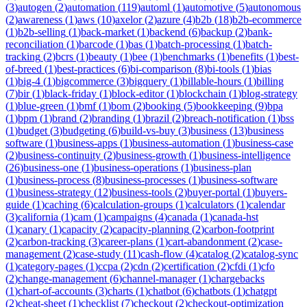
(
3
)
autogen
(
2
)
automation
(
119
)
automl
(
1
)
automotive
(
5
)
autonomous
(
2
)
awareness
(
1
)
aws
(
10
)
axelor
(
2
)
azure
(
4
)
b2b
(
18
)
b2b-ecommerce
(
1
)
b2b-selling
(
1
)
back-market
(
1
)
backend
(
6
)
backup
(
2
)
bank-
reconciliation
(
1
)
barcode
(
1
)
bas
(
1
)
batch-processing
(
1
)
batch-
tracking
(
2
)
bcrs
(
1
)
beauty
(
1
)
bee
(
1
)
benchmarks
(
1
)
benefits
(
1
)
best-
of-breed
(
1
)
best-practices
(
6
)
bi-comparison
(
8
)
bi-tools
(
1
)
bias
(
1
)
big-4
(
1
)
bigcommerce
(
3
)
bigquery
(
1
)
billable-hours
(
1
)
billing
(
7
)
bir
(
1
)
black-friday
(
1
)
block-editor
(
1
)
blockchain
(
1
)
blog-strategy
(
1
)
blue-green
(
1
)
bmf
(
1
)
bom
(
2
)
booking
(
5
)
bookkeeping
(
9
)
bpa
(
1
)
bpm
(
1
)
brand
(
2
)
branding
(
1
)
brazil
(
2
)
breach-notification
(
1
)
bss
(
1
)
budget
(
3
)
budgeting
(
6
)
build-vs-buy
(
3
)
business
(
13
)
business
software
(
1
)
business-apps
(
1
)
business-automation
(
1
)
business-case
(
2
)
business-continuity
(
2
)
business-growth
(
1
)
business-intelligence
(
26
)
business-one
(
1
)
business-operations
(
1
)
business-plan
(
1
)
business-process
(
8
)
business-processes
(
1
)
business-software
(
1
)
business-strategy
(
12
)
business-tools
(
2
)
buyer-portal
(
1
)
buyers-
guide
(
1
)
caching
(
6
)
calculation-groups
(
1
)
calculators
(
1
)
calendar
(
3
)
california
(
1
)
cam
(
1
)
campaigns
(
4
)
canada
(
1
)
canada-hst
(
1
)
canary
(
1
)
capacity
(
2
)
capacity-planning
(
2
)
carbon-footprint
(
2
)
carbon-tracking
(
3
)
career-plans
(
1
)
cart-abandonment
(
2
)
case-
management
(
2
)
case-study
(
11
)
cash-flow
(
4
)
catalog
(
2
)
catalog-sync
(
1
)
category-pages
(
1
)
ccpa
(
2
)
cdn
(
2
)
certification
(
2
)
cfdi
(
1
)
cfo
(
2
)
change-management
(
6
)
channel-manager
(
1
)
chargebacks
(
1
)
chart-of-accounts
(
3
)
charts
(
1
)
chatbot
(
6
)
chatbots
(
1
)
chatgpt
(
2
)
cheat-sheet
(
1
)
checklist
(
7
)
checkout
(
2
)
checkout-optimization