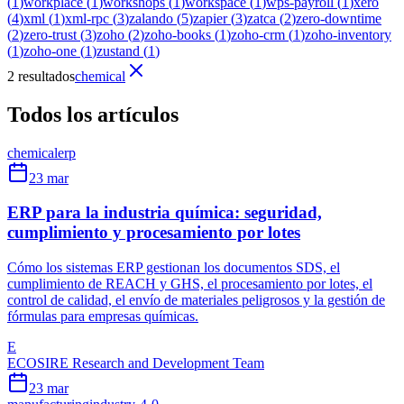
(
1
)
workplace
(
1
)
workshops
(
1
)
workspace
(
1
)
wps-payroll
(
1
)
xero
(
4
)
xml
(
1
)
xml-rpc
(
3
)
zalando
(
5
)
zapier
(
3
)
zatca
(
2
)
zero-downtime
(
2
)
zero-trust
(
3
)
zoho
(
2
)
zoho-books
(
1
)
zoho-crm
(
1
)
zoho-inventory
(
1
)
zoho-one
(
1
)
zustand
(
1
)
2 resultados
chemical
Todos los artículos
chemical
erp
23 mar
ERP para la industria química: seguridad,
cumplimiento y procesamiento por lotes
Cómo los sistemas ERP gestionan los documentos SDS, el
cumplimiento de REACH y GHS, el procesamiento por lotes, el
control de calidad, el envío de materiales peligrosos y la gestión de
fórmulas para empresas químicas.
E
ECOSIRE Research and Development Team
23 mar