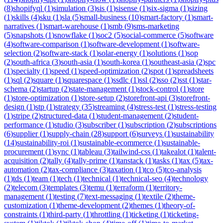
(
8
)
shopifyql
(
1
)
simulation
(
3
)
sis
(
1
)
sisense
(
1
)
six-sigma
(
1
)
sizing
(
1
)
skills
(
4
)
sku
(
1
)
sla
(
5
)
small-business
(
10
)
smart-factory
(
1
)
smart-
narratives
(
1
)
smart-warehouse
(
1
)
smb
(
9
)
sms-marketing
(
5
)
snapshots
(
1
)
snowflake
(
1
)
soc2
(
5
)
social-commerce
(
5
)
software
(
4
)
software-comparison
(
1
)
software-development
(
1
)
software-
selection
(
2
)
software-stack
(
1
)
solar-energy
(
1
)
solutions
(
1
)
sop
(
2
)
south-africa
(
3
)
south-asia
(
1
)
south-korea
(
1
)
southeast-asia
(
2
)
spc
(
1
)
specialty
(
1
)
speed
(
1
)
speed-optimization
(
2
)
spot
(
1
)
spreadsheets
(
1
)
sql
(
2
)
square
(
1
)
squarespace
(
1
)
ssdlc
(
1
)
ssl
(
2
)
sso
(
2
)
sst
(
1
)
star-
schema
(
2
)
startup
(
2
)
state-management
(
1
)
stock-control
(
1
)
store
(
1
)
store-optimization
(
1
)
store-setup
(
2
)
storefront-api
(
3
)
storefront-
design
(
1
)
stp
(
1
)
strategy
(
35
)
streaming
(
4
)
stress-test
(
1
)
stress-testing
(
1
)
stripe
(
2
)
structured-data
(
1
)
student-management
(
2
)
student-
performance
(
1
)
studio
(
3
)
subscriber
(
1
)
subscription
(
2
)
subscriptions
(
6
)
supplier
(
1
)
supply-chain
(
28
)
support
(
6
)
surveys
(
1
)
sustainability
(
14
)
sustainability-roi
(
1
)
sustainable-ecommerce
(
1
)
sustainable-
procurement
(
1
)
sync
(
1
)
tableau
(
3
)
tailwind-css
(
1
)
takealot
(
1
)
talent-
acquisition
(
2
)
tally
(
4
)
tally-prime
(
1
)
tanstack
(
1
)
tasks
(
1
)
tax
(
5
)
tax-
automation
(
2
)
tax-compliance
(
3
)
taxation
(
1
)
tco
(
5
)
tco-analysis
(
1
)
tds
(
1
)
team
(
1
)
tech
(
1
)
technical
(
1
)
technical-seo
(
4
)
technology
(
2
)
telecom
(
3
)
templates
(
3
)
temu
(
1
)
terraform
(
1
)
territory-
management
(
1
)
testing
(
7
)
text-messaging
(
1
)
textile
(
2
)
theme-
customization
(
1
)
theme-development
(
2
)
themes
(
1
)
theory-of-
constraints
(
1
)
third-party
(
1
)
throttling
(
1
)
ticketing
(
1
)
ticketing-