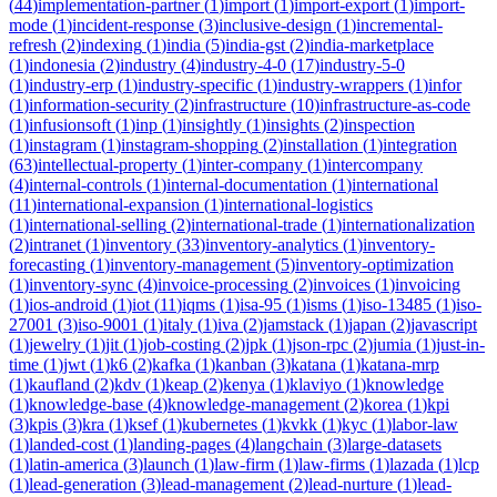
(
44
)
implementation-partner
(
1
)
import
(
1
)
import-export
(
1
)
import-
mode
(
1
)
incident-response
(
3
)
inclusive-design
(
1
)
incremental-
refresh
(
2
)
indexing
(
1
)
india
(
5
)
india-gst
(
2
)
india-marketplace
(
1
)
indonesia
(
2
)
industry
(
4
)
industry-4-0
(
17
)
industry-5-0
(
1
)
industry-erp
(
1
)
industry-specific
(
1
)
industry-wrappers
(
1
)
infor
(
1
)
information-security
(
2
)
infrastructure
(
10
)
infrastructure-as-code
(
1
)
infusionsoft
(
1
)
inp
(
1
)
insightly
(
1
)
insights
(
2
)
inspection
(
1
)
instagram
(
1
)
instagram-shopping
(
2
)
installation
(
1
)
integration
(
63
)
intellectual-property
(
1
)
inter-company
(
1
)
intercompany
(
4
)
internal-controls
(
1
)
internal-documentation
(
1
)
international
(
11
)
international-expansion
(
1
)
international-logistics
(
1
)
international-selling
(
2
)
international-trade
(
1
)
internationalization
(
2
)
intranet
(
1
)
inventory
(
33
)
inventory-analytics
(
1
)
inventory-
forecasting
(
1
)
inventory-management
(
5
)
inventory-optimization
(
1
)
inventory-sync
(
4
)
invoice-processing
(
2
)
invoices
(
1
)
invoicing
(
1
)
ios-android
(
1
)
iot
(
11
)
iqms
(
1
)
isa-95
(
1
)
isms
(
1
)
iso-13485
(
1
)
iso-
27001
(
3
)
iso-9001
(
1
)
italy
(
1
)
iva
(
2
)
jamstack
(
1
)
japan
(
2
)
javascript
(
1
)
jewelry
(
1
)
jit
(
1
)
job-costing
(
2
)
jpk
(
1
)
json-rpc
(
2
)
jumia
(
1
)
just-in-
time
(
1
)
jwt
(
1
)
k6
(
2
)
kafka
(
1
)
kanban
(
3
)
katana
(
1
)
katana-mrp
(
1
)
kaufland
(
2
)
kdv
(
1
)
keap
(
2
)
kenya
(
1
)
klaviyo
(
1
)
knowledge
(
1
)
knowledge-base
(
4
)
knowledge-management
(
2
)
korea
(
1
)
kpi
(
3
)
kpis
(
3
)
kra
(
1
)
ksef
(
1
)
kubernetes
(
1
)
kvkk
(
1
)
kyc
(
1
)
labor-law
(
1
)
landed-cost
(
1
)
landing-pages
(
4
)
langchain
(
3
)
large-datasets
(
1
)
latin-america
(
3
)
launch
(
1
)
law-firm
(
1
)
law-firms
(
1
)
lazada
(
1
)
lcp
(
1
)
lead-generation
(
3
)
lead-management
(
2
)
lead-nurture
(
1
)
lead-