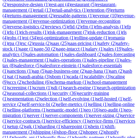
(
2
)
responsive-design
(
1
)
rest-api
(
4
)
restaurant
(
5
)
restaurant-
management
(
1
)
retail
(
13
)
retail-analytics
(
1
)
retention
(
9
)
returns
(
4
)
returns-management
(
2
)
reusable-patterns
(
1
)
revenue
(
10
)
revenue-
management
(
1
)
revenue-optimization
(
1
)
revenue-recognition
(
5
)
reverse-logistics
(
2
)
reviews
(
5
)
rfid
(
2
)
rfm
(
1
)
rfm-analysis
(
1
)
rfp
(
1
)
rfq
(
1
)
rich-results
(
1
)
risk-management
(
7
)
risk-reduction
(
1
)
rls
(
4
)
rohs
(
1
)
roi
(
34
)
roi-optimization
(
1
)
rolling-update
(
1
)
romania
(
1
)
rpa
(
3
)
rsc
(
2
)
russia
(
2
)
saas
(
25
)
saas-pricing
(
1
)
safety
(
2
)
safety-
stock
(
1
)
sage
(
1
)
sage-50
(
2
)
sage-intacct
(
1
)
salary
(
1
)
sales
(
19
)
sales-
analytics
(
3
)
sales-automation
(
1
)
sales-dashboard
(
2
)
sales-forecasting
(
1
)
sales-management
(
1
)
sales-operations
(
1
)
sales-pipeline
(
1
)
sales-
tax
(
8
)
salesforce
(
5
)
salesforce-einstein
(
1
)
salesforce-essentials
(
1
)
sanctions
(
1
)
sap
(
5
)
sap-business-one
(
2
)
sap-hana
(
1
)
sars
(
2
)
sasb
(
1
)
sat
(
1
)
saudi-arabia
(
3
)
sbom
(
1
)
scada
(
1
)
scalability
(
3
)
scaling
(
9
)
sccs
(
2
)
scheduling
(
6
)
schema-markup
(
1
)
school-management
(
1
)
screening
(
1
)
scrum
(
1
)
sdi
(
1
)
search-engine
(
1
)
search-optimization
(
2
)
seasonal-collections
(
1
)
security
(
36
)
security-training
(
1
)
segmentation
(
2
)
selection
(
1
)
self-evolving
(
1
)
self-hosted
(
1
)
self-
service
(
2
)
self-service-bi
(
2
)
seller-metrics
(
1
)
selling
(
1
)
selling-online
(
1
)
selling-platforms
(
1
)
semantic-model
(
1
)
seo
(
16
)
seo-audit
(
1
)
seo-
migration
(
1
)
server
(
1
)
server-components
(
1
)
server-sizing
(
2
)
service
(
1
)
service-contracts
(
1
)
service-efficiency
(
1
)
service-firms
(
1
)
services
(
1
)
setup
(
2
)
sgk
(
1
)
sharding
(
1
)
sharepoint
(
1
)
shein
(
1
)
shift-
management
(
3
)
shipping
(
4
)
shop-floor
(
2
)
shopee
(
2
)
shopify
(
114
)
shopify-api
(
1
)
shopify-flow
(
1
)
shopify-partners
(
1
)
shopify-plus