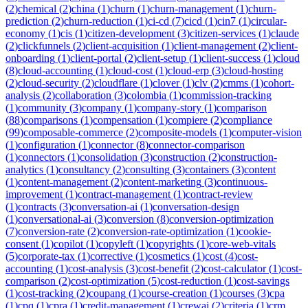
(
2
)
chemical
(
2
)
china
(
1
)
churn
(
1
)
churn-management
(
1
)
churn-
prediction
(
2
)
churn-reduction
(
1
)
ci-cd
(
7
)
cicd
(
1
)
cin7
(
1
)
circular-
economy
(
1
)
cis
(
1
)
citizen-development
(
3
)
citizen-services
(
1
)
claude
(
2
)
clickfunnels
(
2
)
client-acquisition
(
1
)
client-management
(
2
)
client-
onboarding
(
1
)
client-portal
(
2
)
client-setup
(
1
)
client-success
(
1
)
cloud
(
8
)
cloud-accounting
(
1
)
cloud-cost
(
1
)
cloud-erp
(
3
)
cloud-hosting
(
2
)
cloud-security
(
2
)
cloudflare
(
1
)
clover
(
1
)
clv
(
2
)
cmms
(
1
)
cohort-
analysis
(
2
)
collaboration
(
3
)
colombia
(
1
)
commission-tracking
(
1
)
community
(
3
)
company
(
1
)
company-story
(
1
)
comparison
(
88
)
comparisons
(
1
)
compensation
(
1
)
compiere
(
2
)
compliance
(
99
)
composable-commerce
(
2
)
composite-models
(
1
)
computer-vision
(
1
)
configuration
(
1
)
connector
(
8
)
connector-comparison
(
1
)
connectors
(
1
)
consolidation
(
3
)
construction
(
2
)
construction-
analytics
(
1
)
consultancy
(
2
)
consulting
(
3
)
containers
(
3
)
content
(
1
)
content-management
(
2
)
content-marketing
(
3
)
continuous-
improvement
(
1
)
contract-management
(
1
)
contract-review
(
1
)
contracts
(
3
)
conversation-ai
(
1
)
conversation-design
(
1
)
conversational-ai
(
3
)
conversion
(
8
)
conversion-optimization
(
7
)
conversion-rate
(
2
)
conversion-rate-optimization
(
1
)
cookie-
consent
(
1
)
copilot
(
1
)
copyleft
(
1
)
copyrights
(
1
)
core-web-vitals
(
5
)
corporate-tax
(
1
)
corrective
(
1
)
cosmetics
(
1
)
cost
(
4
)
cost-
accounting
(
1
)
cost-analysis
(
3
)
cost-benefit
(
2
)
cost-calculator
(
1
)
cost-
comparison
(
2
)
cost-optimization
(
5
)
cost-reduction
(
1
)
cost-savings
(
1
)
cost-tracking
(
2
)
coupang
(
1
)
course-creation
(
1
)
courses
(
3
)
cpa
(
1
)
cpq
(
1
)
cpra
(
1
)
credit-management
(
1
)
crewai
(
2
)
criteria
(
1
)
crm