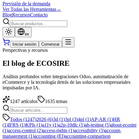
Previsión de la demanda
Ver Todas las Herramientas
→
Blog
Recursos
Contacto
es
Iniciar sesión
Comenzar
Perspectivas y recursos
El blog de ECOSIRE
Análisis profundos sobre integraciones Odoo, automatización de
eCommerce y la tecnología detrás de las soluciones empresariales
impulsadas por IA.
1247
artículos
1635
temas
Todos (1247)
2026
(
6
)
3d
(
1
)
3pl
(
3
)
4pl
(
1
)
AP-AR
(
1
)
HR
(
1
)
IFRS
(
1
)
KPIs
(
1
)
a11y
(
1
)
a2p-10dlc
(
1
)
ab-testing
(
5
)
about-ecosire
(
1
)
access-control
(
2
)
access-rights
(
1
)
accessibility
(
3
)
account-
management
(
1
)
accounting
(
83
)
accounting-comparison