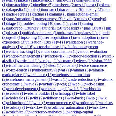
system
(
1
)
tiktok
(
1
)
tiktok-shop
(
4
)
time-off
(
1
)
time-to-market
(
1
)
time-tracking
(
2
)
timeline
(
5
)
timesheets
(
2
)
tms
(
1
)
toast
(
1
)
tokens
(
3
)
tokopedia
(
1
)
tools
(
1
)
tourism
(
1
)
traceability
(
6
)
tracking
(
2
)
trade
(
1
)
trade-secrets
(
1
)
trading
(
1
)
training
(
8
)
transactional-email
(
1
)
transformation
(
1
)
transparency
(
3
)
travel
(
3
)
trends
(
2
)
trendyol
(
1
)
triage
(
1
)
troubleshooting
(
40
)
trust
(
1
)
tryton
(
1
)
tuning
(
2
)
turborepo
(
1
)
turkey
(
4
)
tutorial
(
50
)
typescript
(
4
)
uae
(
3
)
uat
(
1
)
uk
(
2
)
uk-vat
(
1
)
unified-commerce
(
1
)
unit-tests
(
1
)
updates
(
1
)
upgrade
(
3
)
upsell
(
1
)
upselling
(
1
)
user-acquisition
(
1
)
user-adoption
(
2
)
user-
experience
(
3
)
utilization
(
1
)
ux
(
1
)
v4
(
1
)
validation
(
1
)
variance-
analysis
(
1
)
vat
(
16
)
vector-database
(
1
)
vehicle-management
(
1
)
vehicle-tracking
(
1
)
vendor-coordination
(
1
)
vendor-evaluation
(
1
)
vendor-management
(
4
)
vendor-risk
(
1
)
vendor-selection
(
2
)
vercel-
ai-sdk
(
1
)
vertical-ai
(
1
)
vertipaq
(
1
)
vietnam
(
1
)
views
(
1
)
vision-2030
(
1
)
visual-merchandising
(
1
)
vitest
(
1
)
voice-ai
(
1
)
voice-commerce
(
2
)
voice-search
(
1
)
vulnerability
(
1
)
waf
(
1
)
walmart
(
3
)
walmart-
marketplace
(
1
)
warehouse
(
13
)
warehouse-automation
(
2
)
warehouse-management
(
1
)
wasm
(
1
)
waste-reduction
(
2
)
watsonx-
orchestrate
(
1
)
wave
(
2
)
wayfair
(
2
)
wcag
(
2
)
web
(
1
)
web-design
(
2
)
web-development
(
1
)
web-scraping
(
1
)
web3
(
1
)
webhooks
(
8
)
website
(
1
)
website-builder
(
1
)
whatsapp
(
1
)
white-label
(
6
)
wholesale
(
12
)
wiki
(
2
)
wildberries
(
1
)
win-back
(
1
)
wip
(
1
)
wix
(
2
)
wkhtmltopdf
(
1
)
wms
(
5
)
woocommerce
(
8
)
wordpress
(
1
)
work-os
(
1
)
workday
(
1
)
workflow
(
9
)
workflow-automation
(
1
)
workflows
(
2
)
workforce
(
7
)
workforce-analytics
(
1
)
working-capital