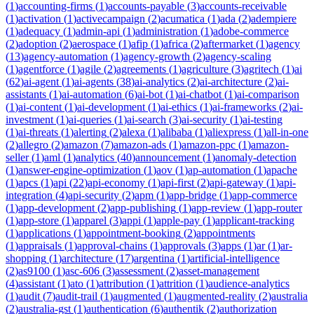
(
1
)
accounting-firms
(
1
)
accounts-payable
(
3
)
accounts-receivable
(
1
)
activation
(
1
)
activecampaign
(
2
)
acumatica
(
1
)
ada
(
2
)
adempiere
(
1
)
adequacy
(
1
)
admin-api
(
1
)
administration
(
1
)
adobe-commerce
(
2
)
adoption
(
2
)
aerospace
(
1
)
afip
(
1
)
africa
(
2
)
aftermarket
(
1
)
agency
(
13
)
agency-automation
(
1
)
agency-growth
(
2
)
agency-scaling
(
1
)
agentforce
(
1
)
agile
(
2
)
agreements
(
1
)
agriculture
(
3
)
agritech
(
1
)
ai
(
62
)
ai-agent
(
1
)
ai-agents
(
38
)
ai-analytics
(
2
)
ai-architecture
(
2
)
ai-
assistants
(
1
)
ai-automation
(
6
)
ai-bot
(
1
)
ai-chatbot
(
1
)
ai-comparison
(
1
)
ai-content
(
1
)
ai-development
(
1
)
ai-ethics
(
1
)
ai-frameworks
(
2
)
ai-
investment
(
1
)
ai-queries
(
1
)
ai-search
(
3
)
ai-security
(
1
)
ai-testing
(
1
)
ai-threats
(
1
)
alerting
(
2
)
alexa
(
1
)
alibaba
(
1
)
aliexpress
(
1
)
all-in-one
(
2
)
allegro
(
2
)
amazon
(
7
)
amazon-ads
(
1
)
amazon-ppc
(
1
)
amazon-
seller
(
1
)
aml
(
1
)
analytics
(
40
)
announcement
(
1
)
anomaly-detection
(
1
)
answer-engine-optimization
(
1
)
aov
(
1
)
ap-automation
(
1
)
apache
(
1
)
apcs
(
1
)
api
(
22
)
api-economy
(
1
)
api-first
(
2
)
api-gateway
(
1
)
api-
integration
(
4
)
api-security
(
2
)
apm
(
1
)
app-bridge
(
1
)
app-commerce
(
1
)
app-development
(
2
)
app-publishing
(
1
)
app-review
(
1
)
app-router
(
1
)
app-store
(
1
)
apparel
(
3
)
appi
(
1
)
apple-pay
(
1
)
applicant-tracking
(
1
)
applications
(
1
)
appointment-booking
(
2
)
appointments
(
1
)
appraisals
(
1
)
approval-chains
(
1
)
approvals
(
3
)
apps
(
1
)
ar
(
1
)
ar-
shopping
(
1
)
architecture
(
17
)
argentina
(
1
)
artificial-intelligence
(
2
)
as9100
(
1
)
asc-606
(
3
)
assessment
(
2
)
asset-management
(
4
)
assistant
(
1
)
ato
(
1
)
attribution
(
1
)
attrition
(
1
)
audience-analytics
(
1
)
audit
(
7
)
audit-trail
(
1
)
augmented
(
1
)
augmented-reality
(
2
)
australia
(
2
)
australia-gst
(
1
)
authentication
(
6
)
authentik
(
2
)
authorization