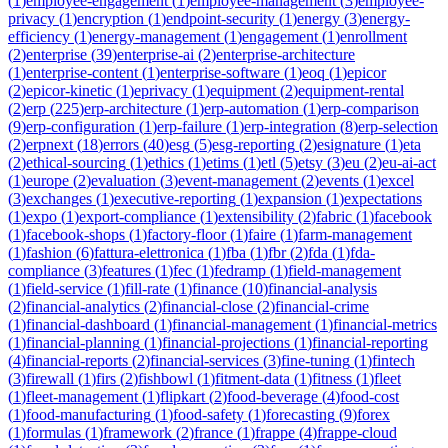
(
1
)
employee-engagement
(
1
)
employee-management
(
3
)
employee-
privacy
(
1
)
encryption
(
1
)
endpoint-security
(
1
)
energy
(
3
)
energy-
efficiency
(
1
)
energy-management
(
1
)
engagement
(
1
)
enrollment
(
2
)
enterprise
(
39
)
enterprise-ai
(
2
)
enterprise-architecture
(
1
)
enterprise-content
(
1
)
enterprise-software
(
1
)
eoq
(
1
)
epicor
(
2
)
epicor-kinetic
(
1
)
eprivacy
(
1
)
equipment
(
2
)
equipment-rental
(
2
)
erp
(
225
)
erp-architecture
(
1
)
erp-automation
(
1
)
erp-comparison
(
9
)
erp-configuration
(
1
)
erp-failure
(
1
)
erp-integration
(
8
)
erp-selection
(
2
)
erpnext
(
18
)
errors
(
40
)
esg
(
5
)
esg-reporting
(
2
)
esignature
(
1
)
eta
(
2
)
ethical-sourcing
(
1
)
ethics
(
1
)
etims
(
1
)
etl
(
5
)
etsy
(
3
)
eu
(
2
)
eu-ai-act
(
1
)
europe
(
2
)
evaluation
(
3
)
event-management
(
2
)
events
(
1
)
excel
(
3
)
exchanges
(
1
)
executive-reporting
(
1
)
expansion
(
1
)
expectations
(
1
)
expo
(
1
)
export-compliance
(
1
)
extensibility
(
2
)
fabric
(
1
)
facebook
(
1
)
facebook-shops
(
1
)
factory-floor
(
1
)
faire
(
1
)
farm-management
(
1
)
fashion
(
6
)
fattura-elettronica
(
1
)
fba
(
1
)
fbr
(
2
)
fda
(
1
)
fda-
compliance
(
3
)
features
(
1
)
fec
(
1
)
fedramp
(
1
)
field-management
(
1
)
field-service
(
1
)
fill-rate
(
1
)
finance
(
10
)
financial-analysis
(
2
)
financial-analytics
(
2
)
financial-close
(
2
)
financial-crime
(
1
)
financial-dashboard
(
1
)
financial-management
(
1
)
financial-metrics
(
1
)
financial-planning
(
1
)
financial-projections
(
1
)
financial-reporting
(
4
)
financial-reports
(
2
)
financial-services
(
3
)
fine-tuning
(
1
)
fintech
(
3
)
firewall
(
1
)
firs
(
2
)
fishbowl
(
1
)
fitment-data
(
1
)
fitness
(
1
)
fleet
(
1
)
fleet-management
(
1
)
flipkart
(
2
)
food-beverage
(
4
)
food-cost
(
1
)
food-manufacturing
(
1
)
food-safety
(
1
)
forecasting
(
9
)
forex
(
1
)
formulas
(
1
)
framework
(
2
)
france
(
1
)
frappe
(
4
)
frappe-cloud