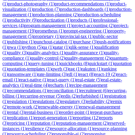
(
1
)
product-photography
(
1
)
product-recommendations
(
1
)
product-
visualization
(
1
)
production
(
7
)
production-dashboards
(
1
)
production-
management
(
1
)
production-planning
(
2
)
production-scheduling
(
1
)
productivity
(
9
)
productization
(
1
)
products
(
1
)
professional-
services
(
4
)
program-management
(
1
)
project-accounting
(
2
)
project-
management
(
19
)
prometheus
(
1
)
prompt-engineering
(
1
)
property-
management
(
5
)
proprietary
(
1
)
provincial-tax
(
1
)
public-sector
(
1
)
publishing
(
1
)
punchout-catalog
(
1
)
purchase
(
3
)
push-notifications
(
1
)
pwa
(
1
)
python
(
5
)
qa
(
1
)
qatar
(
1
)
qlik-sense
(
1
)
qualification
(
1
)
quality
(
3
)
quality-analytics
(
1
)
quality-assurance
(
1
)
quality-
compliance
(
1
)
quality-control
(
2
)
quality-management
(
2
)
quantum-
computing
(
1
)
query-tuning
(
1
)
quickbooks
(
8
)
quickstart
(
1
)
quotation
(
1
)
quotation-templates
(
1
)
qweb
(
3
)
rag
(
1
)
rakuten
(
1
)
ranking
(
1
)
ransomware
(
1
)
rate-limiting
(
3
)
rdl
(
1
)
react
(
8
)
react-19
(
2
)
react-
email
(
1
)
react-native
(
1
)
react-query
(
1
)
real-estate
(
5
)
real-estate-
analytics
(
1
)
real-time
(
4
)
recharts
(
1
)
recipe-management
(
1
)
recommendations
(
1
)
reconciliation
(
1
)
recruitment
(
6
)
recurring-
billing
(
1
)
recurring-revenue
(
5
)
redis
(
2
)
refurbished
(
1
)
registration
(
1
)
regulation
(
1
)
regulations
(
2
)
regulatory
(
3
)
reliability
(
2
)
remix
(
2
)
remote-work
(
2
)
renewable-energy
(
1
)
renewal-management
(
1
)
rental
(
3
)
rental-business
(
1
)
reorder-point
(
1
)
repeat-purchases
(
1
)
replication
(
1
)
report-generation
(
1
)
reporting
(
12
)
reports
(
3
)
repricing
(
1
)
reputation
(
1
)
reputation-management
(
2
)
reserved-
instances
(
1
)
resilience
(
2
)
resource-allocation
(
1
)
resource-planning
(
1
)
resource-scheduling
(
2
)
responsible-ai
(
2
)
responsive