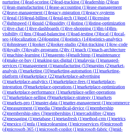
nurturing
(
1
)
lead-scoring
(
2
)
lead-tracking
(
1
)
leadership
(
2
)
lean
(
1
)
lean-manufacturing
(
1
)
lease-accounting
(
1
)
lease-management
(
2
)
leave-management
(
1
)
legacy-migration
(
1
)
legacy-systems
(
1
)
legal
(
16
)
legal-billing
(
1
)
legal-tech
(
1
)
lgpd
(
1
)
licensing
(
7
)
lightspeed
(
1
)
liquid
(
2
)
liquidity
(
1
)
listing
(
1
)
listing-optimization
(
1
)
live-chat
(
1
)
live-dashboards
(
1
)
live-shopping
(
1
)
llm
(
4
)
llm-
visibility
(
1
)
lms
(
3
)
load-balancing
(
1
)
load-testing
(
3
)
local
(
1
)
local-
seo
(
4
)
localization
(
24
)
logging
(
1
)
logistics
(
14
)
logistics-analytics
(
1
)
lohnsteuer
(
1
)
looker
(
2
)
looker-studio
(
2
)
lot-tracking
(
1
)
low-code
(
6
)
loyalty
(
3
)
loyalty-programs
(
2
)
ltv
(
1
)
mach
(
1
)
mach-architecture
(
1
)
machine-learning
(
13
)
magento
(
4
)
mailchimp
(
1
)
maintenance
(
4
)
make-or-buy
(
1
)
making-tax-digital
(
1
)
malaysia
(
1
)
managed-
services
(
1
)
management
(
1
)
manufacturing
(
53
)
margins
(
2
)
market-
analysis
(
1
)
marketing
(
10
)
marketing-automation
(
11
)
marketing-
platform
(
4
)
marketplace
(
22
)
marketplace-advertising
(
1
)
marketplace-analytics
(
1
)
marketplace-fees
(
1
)
marketplace-
integration
(
9
)
marketplace-operations
(
1
)
marketplace-optimization
(
1
)
marketplace-performance
(
1
)
marketplace-seller-operations
(
17
)
marketplace-selling
(
9
)
marketplace-strategy
(
1
)
markets
(
1
)
markets-pro
(
1
)
master-data
(
1
)
matter-management
(
1
)
mcommerce
(
2
)
measurement
(
1
)
media
(
3
)
medical-device
(
1
)
membership
(
2
)
membership-sites
(
3
)
memberships
(
1
)
mercadolibre
(
2
)
mes
(
2
)
messaging
(
1
)
metabase
(
1
)
metasfresh
(
1
)
method-crm
(
1
)
metrics
(
2
)
mexico
(
1
)
mfa
(
1
)
microlearning
(
1
)
microservices
(
6
)
microsoft
(
4
)
microsoft-365
(
1
)
microsoft-copilot
(
1
)
microsoft-fabric
(
3
)
mid-