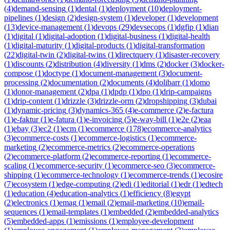
(
4
)
demand-sensing
(
1
)
dental
(
1
)
deployment
(
10
)
deployment-
pipelines
(
1
)
design
(
2
)
design-system
(
1
)
developer
(
1
)
development
(
13
)
device-management
(
1
)
devops
(
29
)
devsecops
(
1
)
dgfip
(
1
)
dian
(
1
)
digital
(
1
)
digital-adoption
(
1
)
digital-business
(
1
)
digital-health
(
1
)
digital-maturity
(
1
)
digital-products
(
1
)
digital-transformation
(
22
)
digital-twin
(
2
)
digital-twins
(
1
)
directquery
(
1
)
disaster-recovery
(
1
)
discounts
(
2
)
distribution
(
4
)
diversity
(
1
)
dms
(
2
)
docker
(
3
)
docker-
compose
(
1
)
doctype
(
1
)
document-management
(
3
)
document-
processing
(
2
)
documentation
(
2
)
documents
(
4
)
dolibarr
(
1
)
domo
(
1
)
donor-management
(
2
)
dpa
(
1
)
dpdp
(
1
)
dpo
(
1
)
drip-campaigns
(
1
)
drip-content
(
1
)
drizzle
(
3
)
drizzle-orm
(
2
)
dropshipping
(
3
)
dubai
(
1
)
dynamic-pricing
(
3
)
dynamics-365
(
4
)
e-commerce
(
2
)
e-factura
(
1
)
e-faktur
(
1
)
e-fatura
(
1
)
e-invoicing
(
5
)
e-way-bill
(
1
)
e2e
(
2
)
eaa
(
1
)
ebay
(
3
)
ec2
(
1
)
ecm
(
1
)
ecommerce
(
178
)
ecommerce-analytics
(
3
)
ecommerce-costs
(
1
)
ecommerce-logistics
(
1
)
ecommerce-
marketing
(
2
)
ecommerce-metrics
(
2
)
ecommerce-operations
(
2
)
ecommerce-platform
(
2
)
ecommerce-reporting
(
1
)
ecommerce-
scaling
(
1
)
ecommerce-security
(
1
)
ecommerce-seo
(
3
)
ecommerce-
shipping
(
1
)
ecommerce-technology
(
1
)
ecommerce-trends
(
1
)
ecosire
(
7
)
ecosystem
(
1
)
edge-computing
(
2
)
edi
(
1
)
editorial
(
1
)
edr
(
1
)
edtech
(
1
)
education
(
4
)
education-analytics
(
1
)
efficiency
(
8
)
egypt
(
2
)
electronics
(
1
)
emag
(
1
)
email
(
2
)
email-marketing
(
10
)
email-
sequences
(
1
)
email-templates
(
1
)
embedded
(
2
)
embedded-analytics
(
5
)
embedded-apps
(
1
)
emissions
(
1
)
employee-development