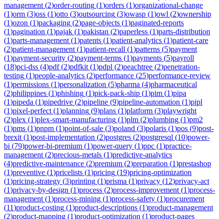
management
(
2
)
order-routing
(
1
)
orders
(
1
)
organizational-change
(
1
)
orm
(
3
)
oss
(
1
)
otto
(
3
)
outsourcing
(
3
)
owasp
(
1
)
owl
(
2
)
ownership
(
1
)
ozon
(
1
)
packaging
(
2
)
page-objects
(
1
)
paginated-reports
(
1
)
pagination
(
1
)
pajak
(
1
)
pakistan
(
2
)
paperless
(
1
)
parts-distribution
(
1
)
parts-management
(
1
)
patents
(
1
)
patient-analytics
(
1
)
patient-care
(
2
)
patient-management
(
1
)
patient-recall
(
1
)
patterns
(
5
)
payment
(
1
)
payment-security
(
2
)
payment-terms
(
1
)
payments
(
5
)
payroll
(
18
)
pci-dss
(
4
)
pdf
(
2
)
pdfkit
(
1
)
pdpl
(
2
)
peachtree
(
2
)
penetration-
testing
(
1
)
people-analytics
(
2
)
performance
(
25
)
performance-review
(
1
)
permissions
(
1
)
personalization
(
5
)
pharma
(
4
)
pharmaceutical
(
2
)
philippines
(
1
)
phishing
(
1
)
pick-pack-ship
(
1
)
pim
(
1
)
pipa
(
1
)
pipeda
(
1
)
pipedrive
(
2
)
pipeline
(
9
)
pipeline-automation
(
1
)
pipl
(
1
)
pixel-perfect
(
1
)
planning
(
9
)
plans
(
1
)
platform
(
3
)
playwright
(
2
)
plex
(
1
)
plex-smart-manufacturing
(
1
)
plm
(
2
)
plumbing
(
1
)
pm2
(
1
)
pms
(
1
)
pnpm
(
1
)
point-of-sale
(
3
)
poland
(
3
)
polaris
(
1
)
pos
(
9
)
post-
brexit
(
1
)
post-implementation
(
2
)
postgres
(
2
)
postgresql
(
10
)
power-
bi
(
79
)
power-bi-premium
(
1
)
power-query
(
1
)
ppc
(
1
)
practice-
management
(
2
)
precious-metals
(
1
)
predictive-analytics
(
4
)
predictive-maintenance
(
2
)
premium
(
2
)
preparation
(
1
)
prestashop
(
1
)
preventive
(
1
)
pricelists
(
1
)
pricing
(
19
)
pricing-optimization
(
1
)
pricing-strategy
(
3
)
printing
(
1
)
prisma
(
1
)
privacy
(
12
)
privacy-act
(
1
)
privacy-by-design
(
1
)
process
(
2
)
process-improvement
(
1
)
process-
management
(
1
)
process-mining
(
1
)
process-safety
(
1
)
procurement
(
11
)
product-costing
(
1
)
product-descriptions
(
1
)
product-management
(
2
)
product-mapping
(
1
)
product-optimization
(
1
)
product-pages