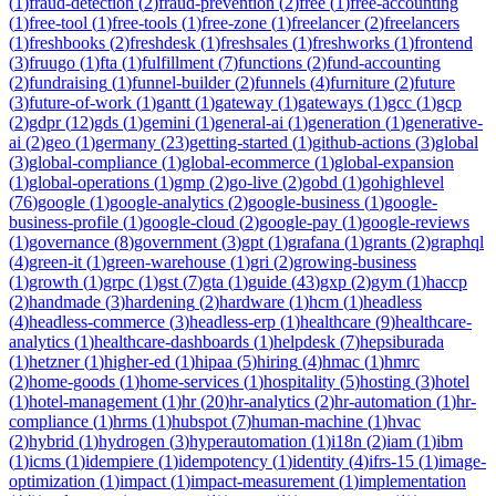
(
1
)
fraud-detection
(
2
)
fraud-prevention
(
2
)
free
(
1
)
free-accounting
(
1
)
free-tool
(
1
)
free-tools
(
1
)
free-zone
(
1
)
freelancer
(
2
)
freelancers
(
1
)
freshbooks
(
2
)
freshdesk
(
1
)
freshsales
(
1
)
freshworks
(
1
)
frontend
(
3
)
fruugo
(
1
)
fta
(
1
)
fulfillment
(
7
)
functions
(
2
)
fund-accounting
(
2
)
fundraising
(
1
)
funnel-builder
(
2
)
funnels
(
4
)
furniture
(
2
)
future
(
3
)
future-of-work
(
1
)
gantt
(
1
)
gateway
(
1
)
gateways
(
1
)
gcc
(
1
)
gcp
(
2
)
gdpr
(
12
)
gds
(
1
)
gemini
(
1
)
general-ai
(
1
)
generation
(
1
)
generative-
ai
(
2
)
geo
(
1
)
germany
(
23
)
getting-started
(
1
)
github-actions
(
3
)
global
(
3
)
global-compliance
(
1
)
global-ecommerce
(
1
)
global-expansion
(
1
)
global-operations
(
1
)
gmp
(
2
)
go-live
(
2
)
gobd
(
1
)
gohighlevel
(
76
)
google
(
1
)
google-analytics
(
2
)
google-business
(
1
)
google-
business-profile
(
1
)
google-cloud
(
2
)
google-pay
(
1
)
google-reviews
(
1
)
governance
(
8
)
government
(
3
)
gpt
(
1
)
grafana
(
1
)
grants
(
2
)
graphql
(
4
)
green-it
(
1
)
green-warehouse
(
1
)
gri
(
2
)
growing-business
(
1
)
growth
(
1
)
grpc
(
1
)
gst
(
7
)
gta
(
1
)
guide
(
43
)
gxp
(
2
)
gym
(
1
)
haccp
(
2
)
handmade
(
3
)
hardening
(
2
)
hardware
(
1
)
hcm
(
1
)
headless
(
4
)
headless-commerce
(
3
)
headless-erp
(
1
)
healthcare
(
9
)
healthcare-
analytics
(
1
)
healthcare-dashboards
(
1
)
helpdesk
(
7
)
hepsiburada
(
1
)
hetzner
(
1
)
higher-ed
(
1
)
hipaa
(
5
)
hiring
(
4
)
hmac
(
1
)
hmrc
(
2
)
home-goods
(
1
)
home-services
(
1
)
hospitality
(
5
)
hosting
(
3
)
hotel
(
1
)
hotel-management
(
1
)
hr
(
20
)
hr-analytics
(
2
)
hr-automation
(
1
)
hr-
compliance
(
1
)
hrms
(
1
)
hubspot
(
7
)
human-machine
(
1
)
hvac
(
2
)
hybrid
(
1
)
hydrogen
(
3
)
hyperautomation
(
1
)
i18n
(
2
)
iam
(
1
)
ibm
(
1
)
icms
(
1
)
idempiere
(
1
)
idempotency
(
1
)
identity
(
4
)
ifrs-15
(
1
)
image-
optimization
(
1
)
impact
(
1
)
impact-measurement
(
1
)
implementation