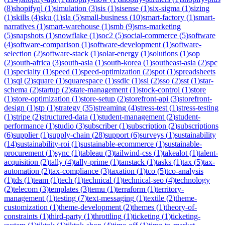
(
8
)
shopifyql
(
1
)
simulation
(
3
)
sis
(
1
)
sisense
(
1
)
six-sigma
(
1
)
sizing
(
1
)
skills
(
4
)
sku
(
1
)
sla
(
5
)
small-business
(
10
)
smart-factory
(
1
)
smart-
narratives
(
1
)
smart-warehouse
(
1
)
smb
(
9
)
sms-marketing
(
5
)
snapshots
(
1
)
snowflake
(
1
)
soc2
(
5
)
social-commerce
(
5
)
software
(
4
)
software-comparison
(
1
)
software-development
(
1
)
software-
selection
(
2
)
software-stack
(
1
)
solar-energy
(
1
)
solutions
(
1
)
sop
(
2
)
south-africa
(
3
)
south-asia
(
1
)
south-korea
(
1
)
southeast-asia
(
2
)
spc
(
1
)
specialty
(
1
)
speed
(
1
)
speed-optimization
(
2
)
spot
(
1
)
spreadsheets
(
1
)
sql
(
2
)
square
(
1
)
squarespace
(
1
)
ssdlc
(
1
)
ssl
(
2
)
sso
(
2
)
sst
(
1
)
star-
schema
(
2
)
startup
(
2
)
state-management
(
1
)
stock-control
(
1
)
store
(
1
)
store-optimization
(
1
)
store-setup
(
2
)
storefront-api
(
3
)
storefront-
design
(
1
)
stp
(
1
)
strategy
(
35
)
streaming
(
4
)
stress-test
(
1
)
stress-testing
(
1
)
stripe
(
2
)
structured-data
(
1
)
student-management
(
2
)
student-
performance
(
1
)
studio
(
3
)
subscriber
(
1
)
subscription
(
2
)
subscriptions
(
6
)
supplier
(
1
)
supply-chain
(
28
)
support
(
6
)
surveys
(
1
)
sustainability
(
14
)
sustainability-roi
(
1
)
sustainable-ecommerce
(
1
)
sustainable-
procurement
(
1
)
sync
(
1
)
tableau
(
3
)
tailwind-css
(
1
)
takealot
(
1
)
talent-
acquisition
(
2
)
tally
(
4
)
tally-prime
(
1
)
tanstack
(
1
)
tasks
(
1
)
tax
(
5
)
tax-
automation
(
2
)
tax-compliance
(
3
)
taxation
(
1
)
tco
(
5
)
tco-analysis
(
1
)
tds
(
1
)
team
(
1
)
tech
(
1
)
technical
(
1
)
technical-seo
(
4
)
technology
(
2
)
telecom
(
3
)
templates
(
3
)
temu
(
1
)
terraform
(
1
)
territory-
management
(
1
)
testing
(
7
)
text-messaging
(
1
)
textile
(
2
)
theme-
customization
(
1
)
theme-development
(
2
)
themes
(
1
)
theory-of-
constraints
(
1
)
third-party
(
1
)
throttling
(
1
)
ticketing
(
1
)
ticketing-