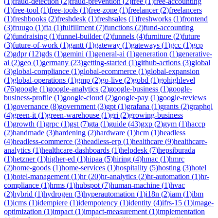
(
1
)
fraud-detection
(
2
)
fraud-prevention
(
2
)
free
(
1
)
free-accounting
(
1
)
free-tool
(
1
)
free-tools
(
1
)
free-zone
(
1
)
freelancer
(
2
)
freelancers
(
1
)
freshbooks
(
2
)
freshdesk
(
1
)
freshsales
(
1
)
freshworks
(
1
)
frontend
(
3
)
fruugo
(
1
)
fta
(
1
)
fulfillment
(
7
)
functions
(
2
)
fund-accounting
(
2
)
fundraising
(
1
)
funnel-builder
(
2
)
funnels
(
4
)
furniture
(
2
)
future
(
3
)
future-of-work
(
1
)
gantt
(
1
)
gateway
(
1
)
gateways
(
1
)
gcc
(
1
)
gcp
(
2
)
gdpr
(
12
)
gds
(
1
)
gemini
(
1
)
general-ai
(
1
)
generation
(
1
)
generative-
ai
(
2
)
geo
(
1
)
germany
(
23
)
getting-started
(
1
)
github-actions
(
3
)
global
(
3
)
global-compliance
(
1
)
global-ecommerce
(
1
)
global-expansion
(
1
)
global-operations
(
1
)
gmp
(
2
)
go-live
(
2
)
gobd
(
1
)
gohighlevel
(
76
)
google
(
1
)
google-analytics
(
2
)
google-business
(
1
)
google-
business-profile
(
1
)
google-cloud
(
2
)
google-pay
(
1
)
google-reviews
(
1
)
governance
(
8
)
government
(
3
)
gpt
(
1
)
grafana
(
1
)
grants
(
2
)
graphql
(
4
)
green-it
(
1
)
green-warehouse
(
1
)
gri
(
2
)
growing-business
(
1
)
growth
(
1
)
grpc
(
1
)
gst
(
7
)
gta
(
1
)
guide
(
43
)
gxp
(
2
)
gym
(
1
)
haccp
(
2
)
handmade
(
3
)
hardening
(
2
)
hardware
(
1
)
hcm
(
1
)
headless
(
4
)
headless-commerce
(
3
)
headless-erp
(
1
)
healthcare
(
9
)
healthcare-
analytics
(
1
)
healthcare-dashboards
(
1
)
helpdesk
(
7
)
hepsiburada
(
1
)
hetzner
(
1
)
higher-ed
(
1
)
hipaa
(
5
)
hiring
(
4
)
hmac
(
1
)
hmrc
(
2
)
home-goods
(
1
)
home-services
(
1
)
hospitality
(
5
)
hosting
(
3
)
hotel
(
1
)
hotel-management
(
1
)
hr
(
20
)
hr-analytics
(
2
)
hr-automation
(
1
)
hr-
compliance
(
1
)
hrms
(
1
)
hubspot
(
7
)
human-machine
(
1
)
hvac
(
2
)
hybrid
(
1
)
hydrogen
(
3
)
hyperautomation
(
1
)
i18n
(
2
)
iam
(
1
)
ibm
(
1
)
icms
(
1
)
idempiere
(
1
)
idempotency
(
1
)
identity
(
4
)
ifrs-15
(
1
)
image-
optimization
(
1
)
impact
(
1
)
impact-measurement
(
1
)
implementation