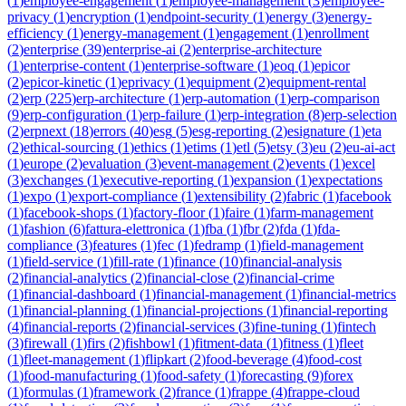
(
1
)
employee-engagement
(
1
)
employee-management
(
3
)
employee-
privacy
(
1
)
encryption
(
1
)
endpoint-security
(
1
)
energy
(
3
)
energy-
efficiency
(
1
)
energy-management
(
1
)
engagement
(
1
)
enrollment
(
2
)
enterprise
(
39
)
enterprise-ai
(
2
)
enterprise-architecture
(
1
)
enterprise-content
(
1
)
enterprise-software
(
1
)
eoq
(
1
)
epicor
(
2
)
epicor-kinetic
(
1
)
eprivacy
(
1
)
equipment
(
2
)
equipment-rental
(
2
)
erp
(
225
)
erp-architecture
(
1
)
erp-automation
(
1
)
erp-comparison
(
9
)
erp-configuration
(
1
)
erp-failure
(
1
)
erp-integration
(
8
)
erp-selection
(
2
)
erpnext
(
18
)
errors
(
40
)
esg
(
5
)
esg-reporting
(
2
)
esignature
(
1
)
eta
(
2
)
ethical-sourcing
(
1
)
ethics
(
1
)
etims
(
1
)
etl
(
5
)
etsy
(
3
)
eu
(
2
)
eu-ai-act
(
1
)
europe
(
2
)
evaluation
(
3
)
event-management
(
2
)
events
(
1
)
excel
(
3
)
exchanges
(
1
)
executive-reporting
(
1
)
expansion
(
1
)
expectations
(
1
)
expo
(
1
)
export-compliance
(
1
)
extensibility
(
2
)
fabric
(
1
)
facebook
(
1
)
facebook-shops
(
1
)
factory-floor
(
1
)
faire
(
1
)
farm-management
(
1
)
fashion
(
6
)
fattura-elettronica
(
1
)
fba
(
1
)
fbr
(
2
)
fda
(
1
)
fda-
compliance
(
3
)
features
(
1
)
fec
(
1
)
fedramp
(
1
)
field-management
(
1
)
field-service
(
1
)
fill-rate
(
1
)
finance
(
10
)
financial-analysis
(
2
)
financial-analytics
(
2
)
financial-close
(
2
)
financial-crime
(
1
)
financial-dashboard
(
1
)
financial-management
(
1
)
financial-metrics
(
1
)
financial-planning
(
1
)
financial-projections
(
1
)
financial-reporting
(
4
)
financial-reports
(
2
)
financial-services
(
3
)
fine-tuning
(
1
)
fintech
(
3
)
firewall
(
1
)
firs
(
2
)
fishbowl
(
1
)
fitment-data
(
1
)
fitness
(
1
)
fleet
(
1
)
fleet-management
(
1
)
flipkart
(
2
)
food-beverage
(
4
)
food-cost
(
1
)
food-manufacturing
(
1
)
food-safety
(
1
)
forecasting
(
9
)
forex
(
1
)
formulas
(
1
)
framework
(
2
)
france
(
1
)
frappe
(
4
)
frappe-cloud