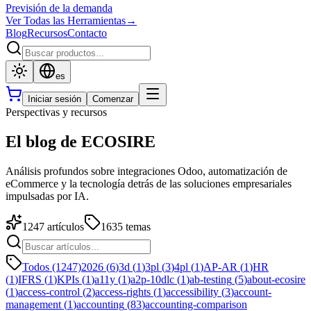
Previsión de la demanda
Ver Todas las Herramientas
→
Blog
Recursos
Contacto
es
Iniciar sesión
Comenzar
Perspectivas y recursos
El blog de ECOSIRE
Análisis profundos sobre integraciones Odoo, automatización de
eCommerce y la tecnología detrás de las soluciones empresariales
impulsadas por IA.
1247
artículos
1635
temas
Todos (1247)
2026
(
6
)
3d
(
1
)
3pl
(
3
)
4pl
(
1
)
AP-AR
(
1
)
HR
(
1
)
IFRS
(
1
)
KPIs
(
1
)
a11y
(
1
)
a2p-10dlc
(
1
)
ab-testing
(
5
)
about-ecosire
(
1
)
access-control
(
2
)
access-rights
(
1
)
accessibility
(
3
)
account-
management
(
1
)
accounting
(
83
)
accounting-comparison