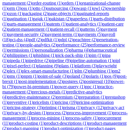
management
(
2
)
order-routing
(
1
)
orders
(
1
)
organizational-change
(
1
)
orm
(
3
)
oss
(
1
)
otto
(
3
)
outsourcing
(
3
)
owasp
(
1
)
owl
(
2
)
ownership
(
1
)
ozon
(
1
)
packaging
(
2
)
page-objects
(
1
)
paginated-reports
(
1
)
pagination
(
1
)
pajak
(
1
)
pakistan
(
2
)
paperless
(
1
)
parts-distribution
(
1
)
parts-management
(
1
)
patents
(
1
)
patient-analytics
(
1
)
patient-care
(
2
)
patient-management
(
1
)
patient-recall
(
1
)
patterns
(
5
)
payment
(
1
)
payment-security
(
2
)
payment-terms
(
1
)
payments
(
5
)
payroll
(
18
)
pci-dss
(
4
)
pdf
(
2
)
pdfkit
(
1
)
pdpl
(
2
)
peachtree
(
2
)
penetration-
testing
(
1
)
people-analytics
(
2
)
performance
(
25
)
performance-review
(
1
)
permissions
(
1
)
personalization
(
5
)
pharma
(
4
)
pharmaceutical
(
2
)
philippines
(
1
)
phishing
(
1
)
pick-pack-ship
(
1
)
pim
(
1
)
pipa
(
1
)
pipeda
(
1
)
pipedrive
(
2
)
pipeline
(
9
)
pipeline-automation
(
1
)
pipl
(
1
)
pixel-perfect
(
1
)
planning
(
9
)
plans
(
1
)
platform
(
3
)
playwright
(
2
)
plex
(
1
)
plex-smart-manufacturing
(
1
)
plm
(
2
)
plumbing
(
1
)
pm2
(
1
)
pms
(
1
)
pnpm
(
1
)
point-of-sale
(
3
)
poland
(
3
)
polaris
(
1
)
pos
(
9
)
post-
brexit
(
1
)
post-implementation
(
2
)
postgres
(
2
)
postgresql
(
10
)
power-
bi
(
79
)
power-bi-premium
(
1
)
power-query
(
1
)
ppc
(
1
)
practice-
management
(
2
)
precious-metals
(
1
)
predictive-analytics
(
4
)
predictive-maintenance
(
2
)
premium
(
2
)
preparation
(
1
)
prestashop
(
1
)
preventive
(
1
)
pricelists
(
1
)
pricing
(
19
)
pricing-optimization
(
1
)
pricing-strategy
(
3
)
printing
(
1
)
prisma
(
1
)
privacy
(
12
)
privacy-act
(
1
)
privacy-by-design
(
1
)
process
(
2
)
process-improvement
(
1
)
process-
management
(
1
)
process-mining
(
1
)
process-safety
(
1
)
procurement
(
11
)
product-costing
(
1
)
product-descriptions
(
1
)
product-management
(
2
)
product-mapping
(
1
)
product-optimization
(
1
)
product-pages