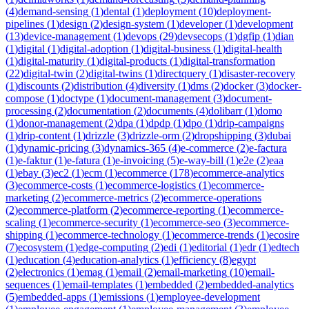
(
4
)
demand-sensing
(
1
)
dental
(
1
)
deployment
(
10
)
deployment-
pipelines
(
1
)
design
(
2
)
design-system
(
1
)
developer
(
1
)
development
(
13
)
device-management
(
1
)
devops
(
29
)
devsecops
(
1
)
dgfip
(
1
)
dian
(
1
)
digital
(
1
)
digital-adoption
(
1
)
digital-business
(
1
)
digital-health
(
1
)
digital-maturity
(
1
)
digital-products
(
1
)
digital-transformation
(
22
)
digital-twin
(
2
)
digital-twins
(
1
)
directquery
(
1
)
disaster-recovery
(
1
)
discounts
(
2
)
distribution
(
4
)
diversity
(
1
)
dms
(
2
)
docker
(
3
)
docker-
compose
(
1
)
doctype
(
1
)
document-management
(
3
)
document-
processing
(
2
)
documentation
(
2
)
documents
(
4
)
dolibarr
(
1
)
domo
(
1
)
donor-management
(
2
)
dpa
(
1
)
dpdp
(
1
)
dpo
(
1
)
drip-campaigns
(
1
)
drip-content
(
1
)
drizzle
(
3
)
drizzle-orm
(
2
)
dropshipping
(
3
)
dubai
(
1
)
dynamic-pricing
(
3
)
dynamics-365
(
4
)
e-commerce
(
2
)
e-factura
(
1
)
e-faktur
(
1
)
e-fatura
(
1
)
e-invoicing
(
5
)
e-way-bill
(
1
)
e2e
(
2
)
eaa
(
1
)
ebay
(
3
)
ec2
(
1
)
ecm
(
1
)
ecommerce
(
178
)
ecommerce-analytics
(
3
)
ecommerce-costs
(
1
)
ecommerce-logistics
(
1
)
ecommerce-
marketing
(
2
)
ecommerce-metrics
(
2
)
ecommerce-operations
(
2
)
ecommerce-platform
(
2
)
ecommerce-reporting
(
1
)
ecommerce-
scaling
(
1
)
ecommerce-security
(
1
)
ecommerce-seo
(
3
)
ecommerce-
shipping
(
1
)
ecommerce-technology
(
1
)
ecommerce-trends
(
1
)
ecosire
(
7
)
ecosystem
(
1
)
edge-computing
(
2
)
edi
(
1
)
editorial
(
1
)
edr
(
1
)
edtech
(
1
)
education
(
4
)
education-analytics
(
1
)
efficiency
(
8
)
egypt
(
2
)
electronics
(
1
)
emag
(
1
)
email
(
2
)
email-marketing
(
10
)
email-
sequences
(
1
)
email-templates
(
1
)
embedded
(
2
)
embedded-analytics
(
5
)
embedded-apps
(
1
)
emissions
(
1
)
employee-development