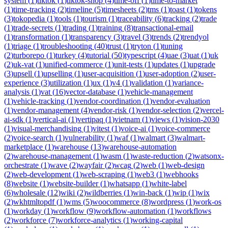
system
(
1
)
tiktok
(
1
)
tiktok-shop
(
4
)
time-off
(
1
)
time-to-market
(
1
)
time-tracking
(
2
)
timeline
(
5
)
timesheets
(
2
)
tms
(
1
)
toast
(
1
)
tokens
(
3
)
tokopedia
(
1
)
tools
(
1
)
tourism
(
1
)
traceability
(
6
)
tracking
(
2
)
trade
(
1
)
trade-secrets
(
1
)
trading
(
1
)
training
(
8
)
transactional-email
(
1
)
transformation
(
1
)
transparency
(
3
)
travel
(
3
)
trends
(
2
)
trendyol
(
1
)
triage
(
1
)
troubleshooting
(
40
)
trust
(
1
)
tryton
(
1
)
tuning
(
2
)
turborepo
(
1
)
turkey
(
4
)
tutorial
(
50
)
typescript
(
4
)
uae
(
3
)
uat
(
1
)
uk
(
2
)
uk-vat
(
1
)
unified-commerce
(
1
)
unit-tests
(
1
)
updates
(
1
)
upgrade
(
3
)
upsell
(
1
)
upselling
(
1
)
user-acquisition
(
1
)
user-adoption
(
2
)
user-
experience
(
3
)
utilization
(
1
)
ux
(
1
)
v4
(
1
)
validation
(
1
)
variance-
analysis
(
1
)
vat
(
16
)
vector-database
(
1
)
vehicle-management
(
1
)
vehicle-tracking
(
1
)
vendor-coordination
(
1
)
vendor-evaluation
(
1
)
vendor-management
(
4
)
vendor-risk
(
1
)
vendor-selection
(
2
)
vercel-
ai-sdk
(
1
)
vertical-ai
(
1
)
vertipaq
(
1
)
vietnam
(
1
)
views
(
1
)
vision-2030
(
1
)
visual-merchandising
(
1
)
vitest
(
1
)
voice-ai
(
1
)
voice-commerce
(
2
)
voice-search
(
1
)
vulnerability
(
1
)
waf
(
1
)
walmart
(
3
)
walmart-
marketplace
(
1
)
warehouse
(
13
)
warehouse-automation
(
2
)
warehouse-management
(
1
)
wasm
(
1
)
waste-reduction
(
2
)
watsonx-
orchestrate
(
1
)
wave
(
2
)
wayfair
(
2
)
wcag
(
2
)
web
(
1
)
web-design
(
2
)
web-development
(
1
)
web-scraping
(
1
)
web3
(
1
)
webhooks
(
8
)
website
(
1
)
website-builder
(
1
)
whatsapp
(
1
)
white-label
(
6
)
wholesale
(
12
)
wiki
(
2
)
wildberries
(
1
)
win-back
(
1
)
wip
(
1
)
wix
(
2
)
wkhtmltopdf
(
1
)
wms
(
5
)
woocommerce
(
8
)
wordpress
(
1
)
work-os
(
1
)
workday
(
1
)
workflow
(
9
)
workflow-automation
(
1
)
workflows
(
2
)
workforce
(
7
)
workforce-analytics
(
1
)
working-capital