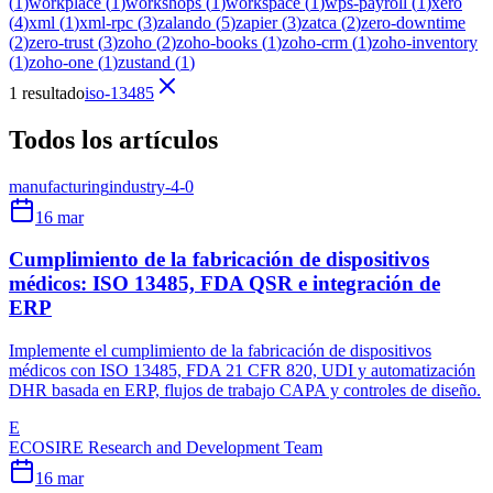
(
1
)
workplace
(
1
)
workshops
(
1
)
workspace
(
1
)
wps-payroll
(
1
)
xero
(
4
)
xml
(
1
)
xml-rpc
(
3
)
zalando
(
5
)
zapier
(
3
)
zatca
(
2
)
zero-downtime
(
2
)
zero-trust
(
3
)
zoho
(
2
)
zoho-books
(
1
)
zoho-crm
(
1
)
zoho-inventory
(
1
)
zoho-one
(
1
)
zustand
(
1
)
1 resultado
iso-13485
Todos los artículos
manufacturing
industry-4-0
16 mar
Cumplimiento de la fabricación de dispositivos
médicos: ISO 13485, FDA QSR e integración de
ERP
Implemente el cumplimiento de la fabricación de dispositivos
médicos con ISO 13485, FDA 21 CFR 820, UDI y automatización
DHR basada en ERP, flujos de trabajo CAPA y controles de diseño.
E
ECOSIRE Research and Development Team
16 mar