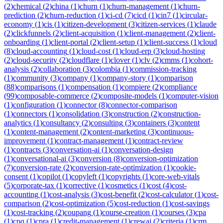
(
2
)
chemical
(
2
)
china
(
1
)
churn
(
1
)
churn-management
(
1
)
churn-
prediction
(
2
)
churn-reduction
(
1
)
ci-cd
(
7
)
cicd
(
1
)
cin7
(
1
)
circular-
economy
(
1
)
cis
(
1
)
citizen-development
(
3
)
citizen-services
(
1
)
claude
(
2
)
clickfunnels
(
2
)
client-acquisition
(
1
)
client-management
(
2
)
client-
onboarding
(
1
)
client-portal
(
2
)
client-setup
(
1
)
client-success
(
1
)
cloud
(
8
)
cloud-accounting
(
1
)
cloud-cost
(
1
)
cloud-erp
(
3
)
cloud-hosting
(
2
)
cloud-security
(
2
)
cloudflare
(
1
)
clover
(
1
)
clv
(
2
)
cmms
(
1
)
cohort-
analysis
(
2
)
collaboration
(
3
)
colombia
(
1
)
commission-tracking
(
1
)
community
(
3
)
company
(
1
)
company-story
(
1
)
comparison
(
88
)
comparisons
(
1
)
compensation
(
1
)
compiere
(
2
)
compliance
(
99
)
composable-commerce
(
2
)
composite-models
(
1
)
computer-vision
(
1
)
configuration
(
1
)
connector
(
8
)
connector-comparison
(
1
)
connectors
(
1
)
consolidation
(
3
)
construction
(
2
)
construction-
analytics
(
1
)
consultancy
(
2
)
consulting
(
3
)
containers
(
3
)
content
(
1
)
content-management
(
2
)
content-marketing
(
3
)
continuous-
improvement
(
1
)
contract-management
(
1
)
contract-review
(
1
)
contracts
(
3
)
conversation-ai
(
1
)
conversation-design
(
1
)
conversational-ai
(
3
)
conversion
(
8
)
conversion-optimization
(
7
)
conversion-rate
(
2
)
conversion-rate-optimization
(
1
)
cookie-
consent
(
1
)
copilot
(
1
)
copyleft
(
1
)
copyrights
(
1
)
core-web-vitals
(
5
)
corporate-tax
(
1
)
corrective
(
1
)
cosmetics
(
1
)
cost
(
4
)
cost-
accounting
(
1
)
cost-analysis
(
3
)
cost-benefit
(
2
)
cost-calculator
(
1
)
cost-
comparison
(
2
)
cost-optimization
(
5
)
cost-reduction
(
1
)
cost-savings
(
1
)
cost-tracking
(
2
)
coupang
(
1
)
course-creation
(
1
)
courses
(
3
)
cpa
(
1
)
cpq
(
1
)
cpra
(
1
)
credit-management
(
1
)
crewai
(
2
)
criteria
(
1
)
crm