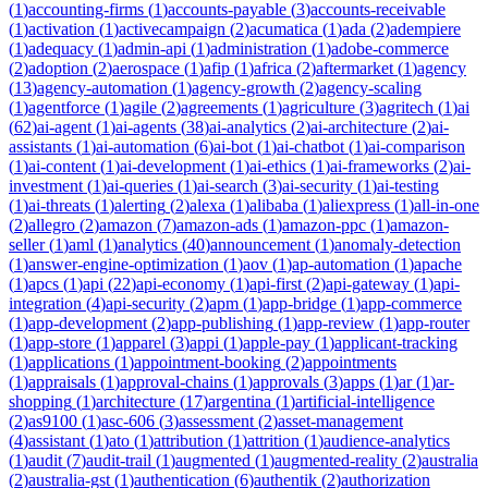
(
1
)
accounting-firms
(
1
)
accounts-payable
(
3
)
accounts-receivable
(
1
)
activation
(
1
)
activecampaign
(
2
)
acumatica
(
1
)
ada
(
2
)
adempiere
(
1
)
adequacy
(
1
)
admin-api
(
1
)
administration
(
1
)
adobe-commerce
(
2
)
adoption
(
2
)
aerospace
(
1
)
afip
(
1
)
africa
(
2
)
aftermarket
(
1
)
agency
(
13
)
agency-automation
(
1
)
agency-growth
(
2
)
agency-scaling
(
1
)
agentforce
(
1
)
agile
(
2
)
agreements
(
1
)
agriculture
(
3
)
agritech
(
1
)
ai
(
62
)
ai-agent
(
1
)
ai-agents
(
38
)
ai-analytics
(
2
)
ai-architecture
(
2
)
ai-
assistants
(
1
)
ai-automation
(
6
)
ai-bot
(
1
)
ai-chatbot
(
1
)
ai-comparison
(
1
)
ai-content
(
1
)
ai-development
(
1
)
ai-ethics
(
1
)
ai-frameworks
(
2
)
ai-
investment
(
1
)
ai-queries
(
1
)
ai-search
(
3
)
ai-security
(
1
)
ai-testing
(
1
)
ai-threats
(
1
)
alerting
(
2
)
alexa
(
1
)
alibaba
(
1
)
aliexpress
(
1
)
all-in-one
(
2
)
allegro
(
2
)
amazon
(
7
)
amazon-ads
(
1
)
amazon-ppc
(
1
)
amazon-
seller
(
1
)
aml
(
1
)
analytics
(
40
)
announcement
(
1
)
anomaly-detection
(
1
)
answer-engine-optimization
(
1
)
aov
(
1
)
ap-automation
(
1
)
apache
(
1
)
apcs
(
1
)
api
(
22
)
api-economy
(
1
)
api-first
(
2
)
api-gateway
(
1
)
api-
integration
(
4
)
api-security
(
2
)
apm
(
1
)
app-bridge
(
1
)
app-commerce
(
1
)
app-development
(
2
)
app-publishing
(
1
)
app-review
(
1
)
app-router
(
1
)
app-store
(
1
)
apparel
(
3
)
appi
(
1
)
apple-pay
(
1
)
applicant-tracking
(
1
)
applications
(
1
)
appointment-booking
(
2
)
appointments
(
1
)
appraisals
(
1
)
approval-chains
(
1
)
approvals
(
3
)
apps
(
1
)
ar
(
1
)
ar-
shopping
(
1
)
architecture
(
17
)
argentina
(
1
)
artificial-intelligence
(
2
)
as9100
(
1
)
asc-606
(
3
)
assessment
(
2
)
asset-management
(
4
)
assistant
(
1
)
ato
(
1
)
attribution
(
1
)
attrition
(
1
)
audience-analytics
(
1
)
audit
(
7
)
audit-trail
(
1
)
augmented
(
1
)
augmented-reality
(
2
)
australia
(
2
)
australia-gst
(
1
)
authentication
(
6
)
authentik
(
2
)
authorization