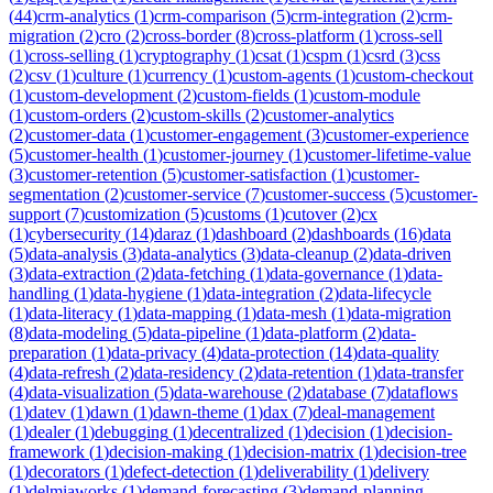
(
44
)
crm-analytics
(
1
)
crm-comparison
(
5
)
crm-integration
(
2
)
crm-
migration
(
2
)
cro
(
2
)
cross-border
(
8
)
cross-platform
(
1
)
cross-sell
(
1
)
cross-selling
(
1
)
cryptography
(
1
)
csat
(
1
)
cspm
(
1
)
csrd
(
3
)
css
(
2
)
csv
(
1
)
culture
(
1
)
currency
(
1
)
custom-agents
(
1
)
custom-checkout
(
1
)
custom-development
(
2
)
custom-fields
(
1
)
custom-module
(
1
)
custom-orders
(
2
)
custom-skills
(
2
)
customer-analytics
(
2
)
customer-data
(
1
)
customer-engagement
(
3
)
customer-experience
(
5
)
customer-health
(
1
)
customer-journey
(
1
)
customer-lifetime-value
(
3
)
customer-retention
(
5
)
customer-satisfaction
(
1
)
customer-
segmentation
(
2
)
customer-service
(
7
)
customer-success
(
5
)
customer-
support
(
7
)
customization
(
5
)
customs
(
1
)
cutover
(
2
)
cx
(
1
)
cybersecurity
(
14
)
daraz
(
1
)
dashboard
(
2
)
dashboards
(
16
)
data
(
5
)
data-analysis
(
3
)
data-analytics
(
3
)
data-cleanup
(
2
)
data-driven
(
3
)
data-extraction
(
2
)
data-fetching
(
1
)
data-governance
(
1
)
data-
handling
(
1
)
data-hygiene
(
1
)
data-integration
(
2
)
data-lifecycle
(
1
)
data-literacy
(
1
)
data-mapping
(
1
)
data-mesh
(
1
)
data-migration
(
8
)
data-modeling
(
5
)
data-pipeline
(
1
)
data-platform
(
2
)
data-
preparation
(
1
)
data-privacy
(
4
)
data-protection
(
14
)
data-quality
(
4
)
data-refresh
(
2
)
data-residency
(
2
)
data-retention
(
1
)
data-transfer
(
4
)
data-visualization
(
5
)
data-warehouse
(
2
)
database
(
7
)
dataflows
(
1
)
datev
(
1
)
dawn
(
1
)
dawn-theme
(
1
)
dax
(
7
)
deal-management
(
1
)
dealer
(
1
)
debugging
(
1
)
decentralized
(
1
)
decision
(
1
)
decision-
framework
(
1
)
decision-making
(
1
)
decision-matrix
(
1
)
decision-tree
(
1
)
decorators
(
1
)
defect-detection
(
1
)
deliverability
(
1
)
delivery
(
1
)
delmiaworks
(
1
)
demand-forecasting
(
3
)
demand-planning