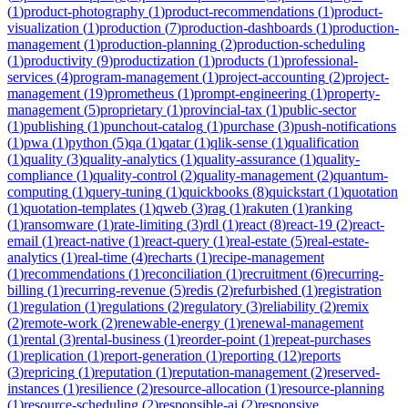
(
1
)
product-photography
(
1
)
product-recommendations
(
1
)
product-
visualization
(
1
)
production
(
7
)
production-dashboards
(
1
)
production-
management
(
1
)
production-planning
(
2
)
production-scheduling
(
1
)
productivity
(
9
)
productization
(
1
)
products
(
1
)
professional-
services
(
4
)
program-management
(
1
)
project-accounting
(
2
)
project-
management
(
19
)
prometheus
(
1
)
prompt-engineering
(
1
)
property-
management
(
5
)
proprietary
(
1
)
provincial-tax
(
1
)
public-sector
(
1
)
publishing
(
1
)
punchout-catalog
(
1
)
purchase
(
3
)
push-notifications
(
1
)
pwa
(
1
)
python
(
5
)
qa
(
1
)
qatar
(
1
)
qlik-sense
(
1
)
qualification
(
1
)
quality
(
3
)
quality-analytics
(
1
)
quality-assurance
(
1
)
quality-
compliance
(
1
)
quality-control
(
2
)
quality-management
(
2
)
quantum-
computing
(
1
)
query-tuning
(
1
)
quickbooks
(
8
)
quickstart
(
1
)
quotation
(
1
)
quotation-templates
(
1
)
qweb
(
3
)
rag
(
1
)
rakuten
(
1
)
ranking
(
1
)
ransomware
(
1
)
rate-limiting
(
3
)
rdl
(
1
)
react
(
8
)
react-19
(
2
)
react-
email
(
1
)
react-native
(
1
)
react-query
(
1
)
real-estate
(
5
)
real-estate-
analytics
(
1
)
real-time
(
4
)
recharts
(
1
)
recipe-management
(
1
)
recommendations
(
1
)
reconciliation
(
1
)
recruitment
(
6
)
recurring-
billing
(
1
)
recurring-revenue
(
5
)
redis
(
2
)
refurbished
(
1
)
registration
(
1
)
regulation
(
1
)
regulations
(
2
)
regulatory
(
3
)
reliability
(
2
)
remix
(
2
)
remote-work
(
2
)
renewable-energy
(
1
)
renewal-management
(
1
)
rental
(
3
)
rental-business
(
1
)
reorder-point
(
1
)
repeat-purchases
(
1
)
replication
(
1
)
report-generation
(
1
)
reporting
(
12
)
reports
(
3
)
repricing
(
1
)
reputation
(
1
)
reputation-management
(
2
)
reserved-
instances
(
1
)
resilience
(
2
)
resource-allocation
(
1
)
resource-planning
(
1
)
resource-scheduling
(
2
)
responsible-ai
(
2
)
responsive