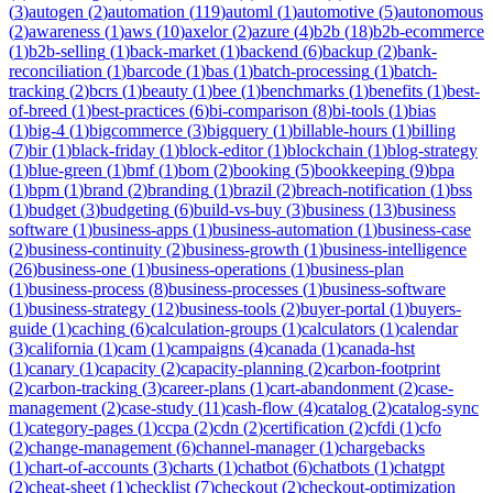
(
3
)
autogen
(
2
)
automation
(
119
)
automl
(
1
)
automotive
(
5
)
autonomous
(
2
)
awareness
(
1
)
aws
(
10
)
axelor
(
2
)
azure
(
4
)
b2b
(
18
)
b2b-ecommerce
(
1
)
b2b-selling
(
1
)
back-market
(
1
)
backend
(
6
)
backup
(
2
)
bank-
reconciliation
(
1
)
barcode
(
1
)
bas
(
1
)
batch-processing
(
1
)
batch-
tracking
(
2
)
bcrs
(
1
)
beauty
(
1
)
bee
(
1
)
benchmarks
(
1
)
benefits
(
1
)
best-
of-breed
(
1
)
best-practices
(
6
)
bi-comparison
(
8
)
bi-tools
(
1
)
bias
(
1
)
big-4
(
1
)
bigcommerce
(
3
)
bigquery
(
1
)
billable-hours
(
1
)
billing
(
7
)
bir
(
1
)
black-friday
(
1
)
block-editor
(
1
)
blockchain
(
1
)
blog-strategy
(
1
)
blue-green
(
1
)
bmf
(
1
)
bom
(
2
)
booking
(
5
)
bookkeeping
(
9
)
bpa
(
1
)
bpm
(
1
)
brand
(
2
)
branding
(
1
)
brazil
(
2
)
breach-notification
(
1
)
bss
(
1
)
budget
(
3
)
budgeting
(
6
)
build-vs-buy
(
3
)
business
(
13
)
business
software
(
1
)
business-apps
(
1
)
business-automation
(
1
)
business-case
(
2
)
business-continuity
(
2
)
business-growth
(
1
)
business-intelligence
(
26
)
business-one
(
1
)
business-operations
(
1
)
business-plan
(
1
)
business-process
(
8
)
business-processes
(
1
)
business-software
(
1
)
business-strategy
(
12
)
business-tools
(
2
)
buyer-portal
(
1
)
buyers-
guide
(
1
)
caching
(
6
)
calculation-groups
(
1
)
calculators
(
1
)
calendar
(
3
)
california
(
1
)
cam
(
1
)
campaigns
(
4
)
canada
(
1
)
canada-hst
(
1
)
canary
(
1
)
capacity
(
2
)
capacity-planning
(
2
)
carbon-footprint
(
2
)
carbon-tracking
(
3
)
career-plans
(
1
)
cart-abandonment
(
2
)
case-
management
(
2
)
case-study
(
11
)
cash-flow
(
4
)
catalog
(
2
)
catalog-sync
(
1
)
category-pages
(
1
)
ccpa
(
2
)
cdn
(
2
)
certification
(
2
)
cfdi
(
1
)
cfo
(
2
)
change-management
(
6
)
channel-manager
(
1
)
chargebacks
(
1
)
chart-of-accounts
(
3
)
charts
(
1
)
chatbot
(
6
)
chatbots
(
1
)
chatgpt
(
2
)
cheat-sheet
(
1
)
checklist
(
7
)
checkout
(
2
)
checkout-optimization