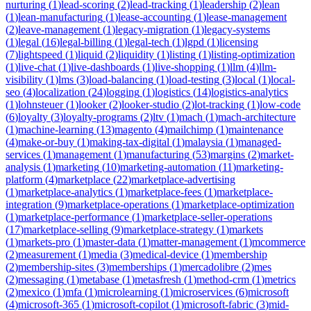
nurturing
(
1
)
lead-scoring
(
2
)
lead-tracking
(
1
)
leadership
(
2
)
lean
(
1
)
lean-manufacturing
(
1
)
lease-accounting
(
1
)
lease-management
(
2
)
leave-management
(
1
)
legacy-migration
(
1
)
legacy-systems
(
1
)
legal
(
16
)
legal-billing
(
1
)
legal-tech
(
1
)
lgpd
(
1
)
licensing
(
7
)
lightspeed
(
1
)
liquid
(
2
)
liquidity
(
1
)
listing
(
1
)
listing-optimization
(
1
)
live-chat
(
1
)
live-dashboards
(
1
)
live-shopping
(
1
)
llm
(
4
)
llm-
visibility
(
1
)
lms
(
3
)
load-balancing
(
1
)
load-testing
(
3
)
local
(
1
)
local-
seo
(
4
)
localization
(
24
)
logging
(
1
)
logistics
(
14
)
logistics-analytics
(
1
)
lohnsteuer
(
1
)
looker
(
2
)
looker-studio
(
2
)
lot-tracking
(
1
)
low-code
(
6
)
loyalty
(
3
)
loyalty-programs
(
2
)
ltv
(
1
)
mach
(
1
)
mach-architecture
(
1
)
machine-learning
(
13
)
magento
(
4
)
mailchimp
(
1
)
maintenance
(
4
)
make-or-buy
(
1
)
making-tax-digital
(
1
)
malaysia
(
1
)
managed-
services
(
1
)
management
(
1
)
manufacturing
(
53
)
margins
(
2
)
market-
analysis
(
1
)
marketing
(
10
)
marketing-automation
(
11
)
marketing-
platform
(
4
)
marketplace
(
22
)
marketplace-advertising
(
1
)
marketplace-analytics
(
1
)
marketplace-fees
(
1
)
marketplace-
integration
(
9
)
marketplace-operations
(
1
)
marketplace-optimization
(
1
)
marketplace-performance
(
1
)
marketplace-seller-operations
(
17
)
marketplace-selling
(
9
)
marketplace-strategy
(
1
)
markets
(
1
)
markets-pro
(
1
)
master-data
(
1
)
matter-management
(
1
)
mcommerce
(
2
)
measurement
(
1
)
media
(
3
)
medical-device
(
1
)
membership
(
2
)
membership-sites
(
3
)
memberships
(
1
)
mercadolibre
(
2
)
mes
(
2
)
messaging
(
1
)
metabase
(
1
)
metasfresh
(
1
)
method-crm
(
1
)
metrics
(
2
)
mexico
(
1
)
mfa
(
1
)
microlearning
(
1
)
microservices
(
6
)
microsoft
(
4
)
microsoft-365
(
1
)
microsoft-copilot
(
1
)
microsoft-fabric
(
3
)
mid-