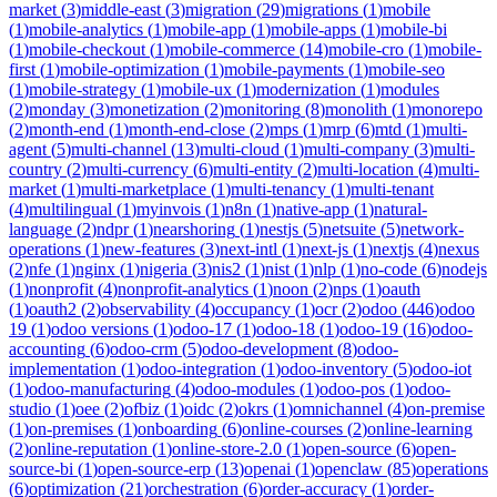
market
(
3
)
middle-east
(
3
)
migration
(
29
)
migrations
(
1
)
mobile
(
1
)
mobile-analytics
(
1
)
mobile-app
(
1
)
mobile-apps
(
1
)
mobile-bi
(
1
)
mobile-checkout
(
1
)
mobile-commerce
(
14
)
mobile-cro
(
1
)
mobile-
first
(
1
)
mobile-optimization
(
1
)
mobile-payments
(
1
)
mobile-seo
(
1
)
mobile-strategy
(
1
)
mobile-ux
(
1
)
modernization
(
1
)
modules
(
2
)
monday
(
3
)
monetization
(
2
)
monitoring
(
8
)
monolith
(
1
)
monorepo
(
2
)
month-end
(
1
)
month-end-close
(
2
)
mps
(
1
)
mrp
(
6
)
mtd
(
1
)
multi-
agent
(
5
)
multi-channel
(
13
)
multi-cloud
(
1
)
multi-company
(
3
)
multi-
country
(
2
)
multi-currency
(
6
)
multi-entity
(
2
)
multi-location
(
4
)
multi-
market
(
1
)
multi-marketplace
(
1
)
multi-tenancy
(
1
)
multi-tenant
(
4
)
multilingual
(
1
)
myinvois
(
1
)
n8n
(
1
)
native-app
(
1
)
natural-
language
(
2
)
ndpr
(
1
)
nearshoring
(
1
)
nestjs
(
5
)
netsuite
(
5
)
network-
operations
(
1
)
new-features
(
3
)
next-intl
(
1
)
next-js
(
1
)
nextjs
(
4
)
nexus
(
2
)
nfe
(
1
)
nginx
(
1
)
nigeria
(
3
)
nis2
(
1
)
nist
(
1
)
nlp
(
1
)
no-code
(
6
)
nodejs
(
1
)
nonprofit
(
4
)
nonprofit-analytics
(
1
)
noon
(
2
)
nps
(
1
)
oauth
(
1
)
oauth2
(
2
)
observability
(
4
)
occupancy
(
1
)
ocr
(
2
)
odoo
(
446
)
odoo
19
(
1
)
odoo versions
(
1
)
odoo-17
(
1
)
odoo-18
(
1
)
odoo-19
(
16
)
odoo-
accounting
(
6
)
odoo-crm
(
5
)
odoo-development
(
8
)
odoo-
implementation
(
1
)
odoo-integration
(
1
)
odoo-inventory
(
5
)
odoo-iot
(
1
)
odoo-manufacturing
(
4
)
odoo-modules
(
1
)
odoo-pos
(
1
)
odoo-
studio
(
1
)
oee
(
2
)
ofbiz
(
1
)
oidc
(
2
)
okrs
(
1
)
omnichannel
(
4
)
on-premise
(
1
)
on-premises
(
1
)
onboarding
(
6
)
online-courses
(
2
)
online-learning
(
2
)
online-reputation
(
1
)
online-store-2.0
(
1
)
open-source
(
6
)
open-
source-bi
(
1
)
open-source-erp
(
13
)
openai
(
1
)
openclaw
(
85
)
operations
(
6
)
optimization
(
21
)
orchestration
(
6
)
order-accuracy
(
1
)
order-