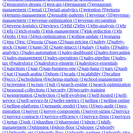
(
2
)
responsive-design
(
1
)
rest-api
(
4
)
restaurant
(
5
)
restaurant-
management
(
1
)
retail
(
13
)
retail-analytics
(
1
)
retention
(
9
)
returns
(
4
)
returns-management
(
2
)
reusable-patterns
(
1
)
revenue
(
10
)
revenue-
management
(
1
)
revenue-optimization
(
1
)
revenue-recognition
(
5
)
reverse-logistics
(
2
)
reviews
(
5
)
rfid
(
2
)
rfm
(
1
)
rfm-analysis
(
1
)
rfp
(
1
)
rfq
(
1
)
rich-results
(
1
)
risk-management
(
7
)
risk-reduction
(
1
)
rls
(
4
)
rohs
(
1
)
roi
(
34
)
roi-optimization
(
1
)
rolling-update
(
1
)
romania
(
1
)
rpa
(
3
)
rsc
(
2
)
russia
(
2
)
saas
(
25
)
saas-pricing
(
1
)
safety
(
2
)
safety-
stock
(
1
)
sage
(
1
)
sage-50
(
2
)
sage-intacct
(
1
)
salary
(
1
)
sales
(
19
)
sales-
analytics
(
3
)
sales-automation
(
1
)
sales-dashboard
(
2
)
sales-forecasting
(
1
)
sales-management
(
1
)
sales-operations
(
1
)
sales-pipeline
(
1
)
sales-
tax
(
8
)
salesforce
(
5
)
salesforce-einstein
(
1
)
salesforce-essentials
(
1
)
sanctions
(
1
)
sap
(
5
)
sap-business-one
(
2
)
sap-hana
(
1
)
sars
(
2
)
sasb
(
1
)
sat
(
1
)
saudi-arabia
(
3
)
sbom
(
1
)
scada
(
1
)
scalability
(
3
)
scaling
(
9
)
sccs
(
2
)
scheduling
(
6
)
schema-markup
(
1
)
school-management
(
1
)
screening
(
1
)
scrum
(
1
)
sdi
(
1
)
search-engine
(
1
)
search-optimization
(
2
)
seasonal-collections
(
1
)
security
(
36
)
security-training
(
1
)
segmentation
(
2
)
selection
(
1
)
self-evolving
(
1
)
self-hosted
(
1
)
self-
service
(
2
)
self-service-bi
(
2
)
seller-metrics
(
1
)
selling
(
1
)
selling-online
(
1
)
selling-platforms
(
1
)
semantic-model
(
1
)
seo
(
16
)
seo-audit
(
1
)
seo-
migration
(
1
)
server
(
1
)
server-components
(
1
)
server-sizing
(
2
)
service
(
1
)
service-contracts
(
1
)
service-efficiency
(
1
)
service-firms
(
1
)
services
(
1
)
setup
(
2
)
sgk
(
1
)
sharding
(
1
)
sharepoint
(
1
)
shein
(
1
)
shift-
management
(
3
)
shipping
(
4
)
shop-floor
(
2
)
shopee
(
2
)
shopify
(
114
)
shopify-api
(
1
)
shopify-flow
(
1
)
shopify-partners
(
1
)
shopify-plus