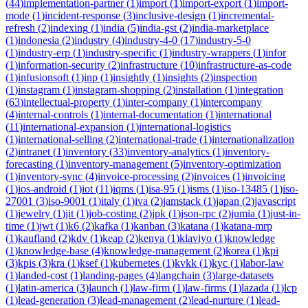
(
44
)
implementation-partner
(
1
)
import
(
1
)
import-export
(
1
)
import-
mode
(
1
)
incident-response
(
3
)
inclusive-design
(
1
)
incremental-
refresh
(
2
)
indexing
(
1
)
india
(
5
)
india-gst
(
2
)
india-marketplace
(
1
)
indonesia
(
2
)
industry
(
4
)
industry-4-0
(
17
)
industry-5-0
(
1
)
industry-erp
(
1
)
industry-specific
(
1
)
industry-wrappers
(
1
)
infor
(
1
)
information-security
(
2
)
infrastructure
(
10
)
infrastructure-as-code
(
1
)
infusionsoft
(
1
)
inp
(
1
)
insightly
(
1
)
insights
(
2
)
inspection
(
1
)
instagram
(
1
)
instagram-shopping
(
2
)
installation
(
1
)
integration
(
63
)
intellectual-property
(
1
)
inter-company
(
1
)
intercompany
(
4
)
internal-controls
(
1
)
internal-documentation
(
1
)
international
(
11
)
international-expansion
(
1
)
international-logistics
(
1
)
international-selling
(
2
)
international-trade
(
1
)
internationalization
(
2
)
intranet
(
1
)
inventory
(
33
)
inventory-analytics
(
1
)
inventory-
forecasting
(
1
)
inventory-management
(
5
)
inventory-optimization
(
1
)
inventory-sync
(
4
)
invoice-processing
(
2
)
invoices
(
1
)
invoicing
(
1
)
ios-android
(
1
)
iot
(
11
)
iqms
(
1
)
isa-95
(
1
)
isms
(
1
)
iso-13485
(
1
)
iso-
27001
(
3
)
iso-9001
(
1
)
italy
(
1
)
iva
(
2
)
jamstack
(
1
)
japan
(
2
)
javascript
(
1
)
jewelry
(
1
)
jit
(
1
)
job-costing
(
2
)
jpk
(
1
)
json-rpc
(
2
)
jumia
(
1
)
just-in-
time
(
1
)
jwt
(
1
)
k6
(
2
)
kafka
(
1
)
kanban
(
3
)
katana
(
1
)
katana-mrp
(
1
)
kaufland
(
2
)
kdv
(
1
)
keap
(
2
)
kenya
(
1
)
klaviyo
(
1
)
knowledge
(
1
)
knowledge-base
(
4
)
knowledge-management
(
2
)
korea
(
1
)
kpi
(
3
)
kpis
(
3
)
kra
(
1
)
ksef
(
1
)
kubernetes
(
1
)
kvkk
(
1
)
kyc
(
1
)
labor-law
(
1
)
landed-cost
(
1
)
landing-pages
(
4
)
langchain
(
3
)
large-datasets
(
1
)
latin-america
(
3
)
launch
(
1
)
law-firm
(
1
)
law-firms
(
1
)
lazada
(
1
)
lcp
(
1
)
lead-generation
(
3
)
lead-management
(
2
)
lead-nurture
(
1
)
lead-