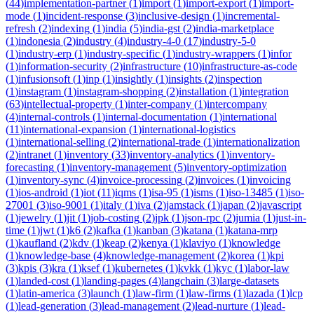
(
44
)
implementation-partner
(
1
)
import
(
1
)
import-export
(
1
)
import-
mode
(
1
)
incident-response
(
3
)
inclusive-design
(
1
)
incremental-
refresh
(
2
)
indexing
(
1
)
india
(
5
)
india-gst
(
2
)
india-marketplace
(
1
)
indonesia
(
2
)
industry
(
4
)
industry-4-0
(
17
)
industry-5-0
(
1
)
industry-erp
(
1
)
industry-specific
(
1
)
industry-wrappers
(
1
)
infor
(
1
)
information-security
(
2
)
infrastructure
(
10
)
infrastructure-as-code
(
1
)
infusionsoft
(
1
)
inp
(
1
)
insightly
(
1
)
insights
(
2
)
inspection
(
1
)
instagram
(
1
)
instagram-shopping
(
2
)
installation
(
1
)
integration
(
63
)
intellectual-property
(
1
)
inter-company
(
1
)
intercompany
(
4
)
internal-controls
(
1
)
internal-documentation
(
1
)
international
(
11
)
international-expansion
(
1
)
international-logistics
(
1
)
international-selling
(
2
)
international-trade
(
1
)
internationalization
(
2
)
intranet
(
1
)
inventory
(
33
)
inventory-analytics
(
1
)
inventory-
forecasting
(
1
)
inventory-management
(
5
)
inventory-optimization
(
1
)
inventory-sync
(
4
)
invoice-processing
(
2
)
invoices
(
1
)
invoicing
(
1
)
ios-android
(
1
)
iot
(
11
)
iqms
(
1
)
isa-95
(
1
)
isms
(
1
)
iso-13485
(
1
)
iso-
27001
(
3
)
iso-9001
(
1
)
italy
(
1
)
iva
(
2
)
jamstack
(
1
)
japan
(
2
)
javascript
(
1
)
jewelry
(
1
)
jit
(
1
)
job-costing
(
2
)
jpk
(
1
)
json-rpc
(
2
)
jumia
(
1
)
just-in-
time
(
1
)
jwt
(
1
)
k6
(
2
)
kafka
(
1
)
kanban
(
3
)
katana
(
1
)
katana-mrp
(
1
)
kaufland
(
2
)
kdv
(
1
)
keap
(
2
)
kenya
(
1
)
klaviyo
(
1
)
knowledge
(
1
)
knowledge-base
(
4
)
knowledge-management
(
2
)
korea
(
1
)
kpi
(
3
)
kpis
(
3
)
kra
(
1
)
ksef
(
1
)
kubernetes
(
1
)
kvkk
(
1
)
kyc
(
1
)
labor-law
(
1
)
landed-cost
(
1
)
landing-pages
(
4
)
langchain
(
3
)
large-datasets
(
1
)
latin-america
(
3
)
launch
(
1
)
law-firm
(
1
)
law-firms
(
1
)
lazada
(
1
)
lcp
(
1
)
lead-generation
(
3
)
lead-management
(
2
)
lead-nurture
(
1
)
lead-