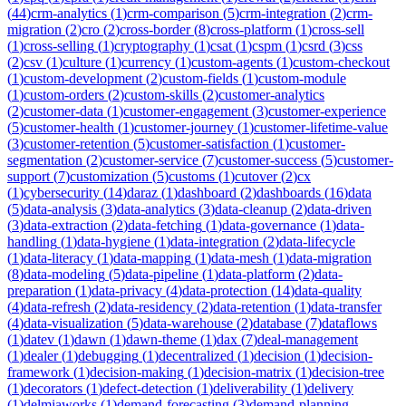
(
44
)
crm-analytics
(
1
)
crm-comparison
(
5
)
crm-integration
(
2
)
crm-
migration
(
2
)
cro
(
2
)
cross-border
(
8
)
cross-platform
(
1
)
cross-sell
(
1
)
cross-selling
(
1
)
cryptography
(
1
)
csat
(
1
)
cspm
(
1
)
csrd
(
3
)
css
(
2
)
csv
(
1
)
culture
(
1
)
currency
(
1
)
custom-agents
(
1
)
custom-checkout
(
1
)
custom-development
(
2
)
custom-fields
(
1
)
custom-module
(
1
)
custom-orders
(
2
)
custom-skills
(
2
)
customer-analytics
(
2
)
customer-data
(
1
)
customer-engagement
(
3
)
customer-experience
(
5
)
customer-health
(
1
)
customer-journey
(
1
)
customer-lifetime-value
(
3
)
customer-retention
(
5
)
customer-satisfaction
(
1
)
customer-
segmentation
(
2
)
customer-service
(
7
)
customer-success
(
5
)
customer-
support
(
7
)
customization
(
5
)
customs
(
1
)
cutover
(
2
)
cx
(
1
)
cybersecurity
(
14
)
daraz
(
1
)
dashboard
(
2
)
dashboards
(
16
)
data
(
5
)
data-analysis
(
3
)
data-analytics
(
3
)
data-cleanup
(
2
)
data-driven
(
3
)
data-extraction
(
2
)
data-fetching
(
1
)
data-governance
(
1
)
data-
handling
(
1
)
data-hygiene
(
1
)
data-integration
(
2
)
data-lifecycle
(
1
)
data-literacy
(
1
)
data-mapping
(
1
)
data-mesh
(
1
)
data-migration
(
8
)
data-modeling
(
5
)
data-pipeline
(
1
)
data-platform
(
2
)
data-
preparation
(
1
)
data-privacy
(
4
)
data-protection
(
14
)
data-quality
(
4
)
data-refresh
(
2
)
data-residency
(
2
)
data-retention
(
1
)
data-transfer
(
4
)
data-visualization
(
5
)
data-warehouse
(
2
)
database
(
7
)
dataflows
(
1
)
datev
(
1
)
dawn
(
1
)
dawn-theme
(
1
)
dax
(
7
)
deal-management
(
1
)
dealer
(
1
)
debugging
(
1
)
decentralized
(
1
)
decision
(
1
)
decision-
framework
(
1
)
decision-making
(
1
)
decision-matrix
(
1
)
decision-tree
(
1
)
decorators
(
1
)
defect-detection
(
1
)
deliverability
(
1
)
delivery
(
1
)
delmiaworks
(
1
)
demand-forecasting
(
3
)
demand-planning