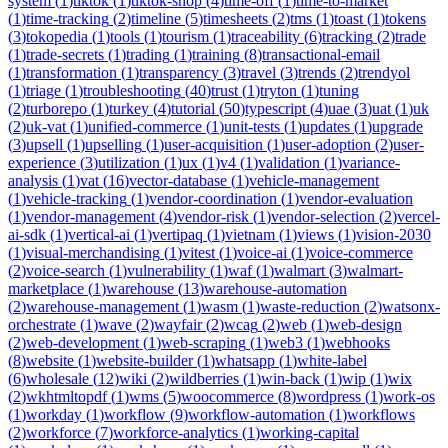
system
(
1
)
tiktok
(
1
)
tiktok-shop
(
4
)
time-off
(
1
)
time-to-market
(
1
)
time-tracking
(
2
)
timeline
(
5
)
timesheets
(
2
)
tms
(
1
)
toast
(
1
)
tokens
(
3
)
tokopedia
(
1
)
tools
(
1
)
tourism
(
1
)
traceability
(
6
)
tracking
(
2
)
trade
(
1
)
trade-secrets
(
1
)
trading
(
1
)
training
(
8
)
transactional-email
(
1
)
transformation
(
1
)
transparency
(
3
)
travel
(
3
)
trends
(
2
)
trendyol
(
1
)
triage
(
1
)
troubleshooting
(
40
)
trust
(
1
)
tryton
(
1
)
tuning
(
2
)
turborepo
(
1
)
turkey
(
4
)
tutorial
(
50
)
typescript
(
4
)
uae
(
3
)
uat
(
1
)
uk
(
2
)
uk-vat
(
1
)
unified-commerce
(
1
)
unit-tests
(
1
)
updates
(
1
)
upgrade
(
3
)
upsell
(
1
)
upselling
(
1
)
user-acquisition
(
1
)
user-adoption
(
2
)
user-
experience
(
3
)
utilization
(
1
)
ux
(
1
)
v4
(
1
)
validation
(
1
)
variance-
analysis
(
1
)
vat
(
16
)
vector-database
(
1
)
vehicle-management
(
1
)
vehicle-tracking
(
1
)
vendor-coordination
(
1
)
vendor-evaluation
(
1
)
vendor-management
(
4
)
vendor-risk
(
1
)
vendor-selection
(
2
)
vercel-
ai-sdk
(
1
)
vertical-ai
(
1
)
vertipaq
(
1
)
vietnam
(
1
)
views
(
1
)
vision-2030
(
1
)
visual-merchandising
(
1
)
vitest
(
1
)
voice-ai
(
1
)
voice-commerce
(
2
)
voice-search
(
1
)
vulnerability
(
1
)
waf
(
1
)
walmart
(
3
)
walmart-
marketplace
(
1
)
warehouse
(
13
)
warehouse-automation
(
2
)
warehouse-management
(
1
)
wasm
(
1
)
waste-reduction
(
2
)
watsonx-
orchestrate
(
1
)
wave
(
2
)
wayfair
(
2
)
wcag
(
2
)
web
(
1
)
web-design
(
2
)
web-development
(
1
)
web-scraping
(
1
)
web3
(
1
)
webhooks
(
8
)
website
(
1
)
website-builder
(
1
)
whatsapp
(
1
)
white-label
(
6
)
wholesale
(
12
)
wiki
(
2
)
wildberries
(
1
)
win-back
(
1
)
wip
(
1
)
wix
(
2
)
wkhtmltopdf
(
1
)
wms
(
5
)
woocommerce
(
8
)
wordpress
(
1
)
work-os
(
1
)
workday
(
1
)
workflow
(
9
)
workflow-automation
(
1
)
workflows
(
2
)
workforce
(
7
)
workforce-analytics
(
1
)
working-capital