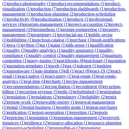
(
1
)
product-photography
(
1
)
product-recommendations
(
1
)
product-
visualization
(
1
)
production
(
7
)
production-dashboards
(
1
)
production-
management
(
1
)
production-planning
(
2
)
production-scheduling
(
1
)
productivity
(
9
)
productization
(
1
)
products
(
1
)
professional-
services
(
4
)
program-management
(
1
)
project-accounting
(
2
)
project-
management
(
19
)
prometheus
(
1
)
prompt-engineering
(
1
)
property-
management
(
5
)
proprietary
(
1
)
provincial-tax
(
1
)
public-sector
(
1
)
publishing
(
1
)
punchout-catalog
(
1
)
purchase
(
3
)
push-notifications
(
1
)
pwa
(
1
)
python
(
5
)
qa
(
1
)
qatar
(
1
)
qlik-sense
(
1
)
qualification
(
1
)
quality
(
3
)
quality-analytics
(
1
)
quality-assurance
(
1
)
quality-
compliance
(
1
)
quality-control
(
2
)
quality-management
(
2
)
quantum-
computing
(
1
)
query-tuning
(
1
)
quickbooks
(
8
)
quickstart
(
1
)
quotation
(
1
)
quotation-templates
(
1
)
qweb
(
3
)
rag
(
1
)
rakuten
(
1
)
ranking
(
1
)
ransomware
(
1
)
rate-limiting
(
3
)
rdl
(
1
)
react
(
8
)
react-19
(
2
)
react-
email
(
1
)
react-native
(
1
)
react-query
(
1
)
real-estate
(
5
)
real-estate-
analytics
(
1
)
real-time
(
4
)
recharts
(
1
)
recipe-management
(
1
)
recommendations
(
1
)
reconciliation
(
1
)
recruitment
(
6
)
recurring-
billing
(
1
)
recurring-revenue
(
5
)
redis
(
2
)
refurbished
(
1
)
registration
(
1
)
regulation
(
1
)
regulations
(
2
)
regulatory
(
3
)
reliability
(
2
)
remix
(
2
)
remote-work
(
2
)
renewable-energy
(
1
)
renewal-management
(
1
)
rental
(
3
)
rental-business
(
1
)
reorder-point
(
1
)
repeat-purchases
(
1
)
replication
(
1
)
report-generation
(
1
)
reporting
(
12
)
reports
(
3
)
repricing
(
1
)
reputation
(
1
)
reputation-management
(
2
)
reserved-
instances
(
1
)
resilience
(
2
)
resource-allocation
(
1
)
resource-planning
(
1
)
resource-scheduling
(
2
)
responsible-ai
(
2
)
responsive