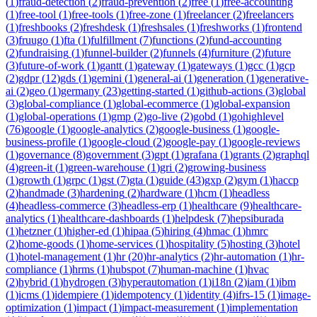
(
1
)
fraud-detection
(
2
)
fraud-prevention
(
2
)
free
(
1
)
free-accounting
(
1
)
free-tool
(
1
)
free-tools
(
1
)
free-zone
(
1
)
freelancer
(
2
)
freelancers
(
1
)
freshbooks
(
2
)
freshdesk
(
1
)
freshsales
(
1
)
freshworks
(
1
)
frontend
(
3
)
fruugo
(
1
)
fta
(
1
)
fulfillment
(
7
)
functions
(
2
)
fund-accounting
(
2
)
fundraising
(
1
)
funnel-builder
(
2
)
funnels
(
4
)
furniture
(
2
)
future
(
3
)
future-of-work
(
1
)
gantt
(
1
)
gateway
(
1
)
gateways
(
1
)
gcc
(
1
)
gcp
(
2
)
gdpr
(
12
)
gds
(
1
)
gemini
(
1
)
general-ai
(
1
)
generation
(
1
)
generative-
ai
(
2
)
geo
(
1
)
germany
(
23
)
getting-started
(
1
)
github-actions
(
3
)
global
(
3
)
global-compliance
(
1
)
global-ecommerce
(
1
)
global-expansion
(
1
)
global-operations
(
1
)
gmp
(
2
)
go-live
(
2
)
gobd
(
1
)
gohighlevel
(
76
)
google
(
1
)
google-analytics
(
2
)
google-business
(
1
)
google-
business-profile
(
1
)
google-cloud
(
2
)
google-pay
(
1
)
google-reviews
(
1
)
governance
(
8
)
government
(
3
)
gpt
(
1
)
grafana
(
1
)
grants
(
2
)
graphql
(
4
)
green-it
(
1
)
green-warehouse
(
1
)
gri
(
2
)
growing-business
(
1
)
growth
(
1
)
grpc
(
1
)
gst
(
7
)
gta
(
1
)
guide
(
43
)
gxp
(
2
)
gym
(
1
)
haccp
(
2
)
handmade
(
3
)
hardening
(
2
)
hardware
(
1
)
hcm
(
1
)
headless
(
4
)
headless-commerce
(
3
)
headless-erp
(
1
)
healthcare
(
9
)
healthcare-
analytics
(
1
)
healthcare-dashboards
(
1
)
helpdesk
(
7
)
hepsiburada
(
1
)
hetzner
(
1
)
higher-ed
(
1
)
hipaa
(
5
)
hiring
(
4
)
hmac
(
1
)
hmrc
(
2
)
home-goods
(
1
)
home-services
(
1
)
hospitality
(
5
)
hosting
(
3
)
hotel
(
1
)
hotel-management
(
1
)
hr
(
20
)
hr-analytics
(
2
)
hr-automation
(
1
)
hr-
compliance
(
1
)
hrms
(
1
)
hubspot
(
7
)
human-machine
(
1
)
hvac
(
2
)
hybrid
(
1
)
hydrogen
(
3
)
hyperautomation
(
1
)
i18n
(
2
)
iam
(
1
)
ibm
(
1
)
icms
(
1
)
idempiere
(
1
)
idempotency
(
1
)
identity
(
4
)
ifrs-15
(
1
)
image-
optimization
(
1
)
impact
(
1
)
impact-measurement
(
1
)
implementation