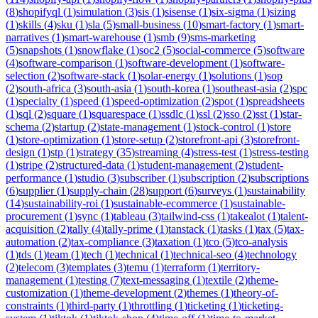
(
8
)
shopifyql
(
1
)
simulation
(
3
)
sis
(
1
)
sisense
(
1
)
six-sigma
(
1
)
sizing
(
1
)
skills
(
4
)
sku
(
1
)
sla
(
5
)
small-business
(
10
)
smart-factory
(
1
)
smart-
narratives
(
1
)
smart-warehouse
(
1
)
smb
(
9
)
sms-marketing
(
5
)
snapshots
(
1
)
snowflake
(
1
)
soc2
(
5
)
social-commerce
(
5
)
software
(
4
)
software-comparison
(
1
)
software-development
(
1
)
software-
selection
(
2
)
software-stack
(
1
)
solar-energy
(
1
)
solutions
(
1
)
sop
(
2
)
south-africa
(
3
)
south-asia
(
1
)
south-korea
(
1
)
southeast-asia
(
2
)
spc
(
1
)
specialty
(
1
)
speed
(
1
)
speed-optimization
(
2
)
spot
(
1
)
spreadsheets
(
1
)
sql
(
2
)
square
(
1
)
squarespace
(
1
)
ssdlc
(
1
)
ssl
(
2
)
sso
(
2
)
sst
(
1
)
star-
schema
(
2
)
startup
(
2
)
state-management
(
1
)
stock-control
(
1
)
store
(
1
)
store-optimization
(
1
)
store-setup
(
2
)
storefront-api
(
3
)
storefront-
design
(
1
)
stp
(
1
)
strategy
(
35
)
streaming
(
4
)
stress-test
(
1
)
stress-testing
(
1
)
stripe
(
2
)
structured-data
(
1
)
student-management
(
2
)
student-
performance
(
1
)
studio
(
3
)
subscriber
(
1
)
subscription
(
2
)
subscriptions
(
6
)
supplier
(
1
)
supply-chain
(
28
)
support
(
6
)
surveys
(
1
)
sustainability
(
14
)
sustainability-roi
(
1
)
sustainable-ecommerce
(
1
)
sustainable-
procurement
(
1
)
sync
(
1
)
tableau
(
3
)
tailwind-css
(
1
)
takealot
(
1
)
talent-
acquisition
(
2
)
tally
(
4
)
tally-prime
(
1
)
tanstack
(
1
)
tasks
(
1
)
tax
(
5
)
tax-
automation
(
2
)
tax-compliance
(
3
)
taxation
(
1
)
tco
(
5
)
tco-analysis
(
1
)
tds
(
1
)
team
(
1
)
tech
(
1
)
technical
(
1
)
technical-seo
(
4
)
technology
(
2
)
telecom
(
3
)
templates
(
3
)
temu
(
1
)
terraform
(
1
)
territory-
management
(
1
)
testing
(
7
)
text-messaging
(
1
)
textile
(
2
)
theme-
customization
(
1
)
theme-development
(
2
)
themes
(
1
)
theory-of-
constraints
(
1
)
third-party
(
1
)
throttling
(
1
)
ticketing
(
1
)
ticketing-