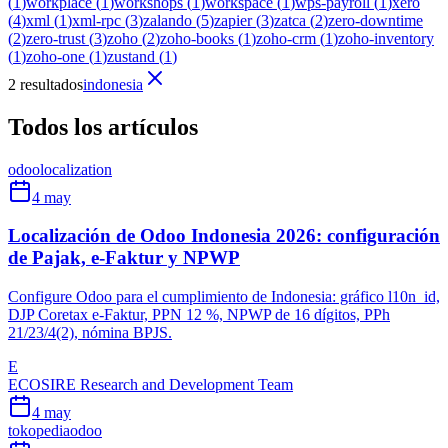
(
1
)
workplace
(
1
)
workshops
(
1
)
workspace
(
1
)
wps-payroll
(
1
)
xero
(
4
)
xml
(
1
)
xml-rpc
(
3
)
zalando
(
5
)
zapier
(
3
)
zatca
(
2
)
zero-downtime
(
2
)
zero-trust
(
3
)
zoho
(
2
)
zoho-books
(
1
)
zoho-crm
(
1
)
zoho-inventory
(
1
)
zoho-one
(
1
)
zustand
(
1
)
2 resultados
indonesia
Todos los artículos
odoo
localization
4 may
Localización de Odoo Indonesia 2026: configuración
de Pajak, e-Faktur y NPWP
Configure Odoo para el cumplimiento de Indonesia: gráfico l10n_id,
DJP Coretax e-Faktur, PPN 12 %, NPWP de 16 dígitos, PPh
21/23/4(2), nómina BPJS.
E
ECOSIRE Research and Development Team
4 may
tokopedia
odoo