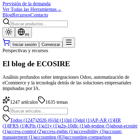
Previsión de la demanda
Ver Todas las Herramientas
→
Blog
Recursos
Contacto
es
Iniciar sesión
Comenzar
Perspectivas y recursos
El blog de ECOSIRE
Análisis profundos sobre integraciones Odoo, automatización de
eCommerce y la tecnología detrás de las soluciones empresariales
impulsadas por IA.
1247
artículos
1635
temas
Todos (1247)
2026
(
6
)
3d
(
1
)
3pl
(
3
)
4pl
(
1
)
AP-AR
(
1
)
HR
(
1
)
IFRS
(
1
)
KPIs
(
1
)
a11y
(
1
)
a2p-10dlc
(
1
)
ab-testing
(
5
)
about-ecosire
(
1
)
access-control
(
2
)
access-rights
(
1
)
accessibility
(
3
)
account-
management
(
1
)
accounting
(
83
)
accounting-comparison