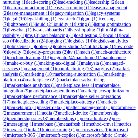
nurturing
(
1
)
lead-scoring
(
2
)
lead-tracking
(
1
)
leadership
(
2
)
lean
(
1
)
lean-manufacturing
(
1
)
lease-accounting
(
1
)
lease-management
(
2
)
leave-management
(
1
)
legacy-migration
(
1
)
legacy-systems
(
1
)
legal
(
16
)
legal-billing
(
1
)
legal-tech
(
1
)
lgpd
(
1
)
licensing
(
7
)
lightspeed
(
1
)
liquid
(
2
)
liquidity
(
1
)
listing
(
1
)
listing-optimization
(
1
)
live-chat
(
1
)
live-dashboards
(
1
)
live-shopping
(
1
)
llm
(
4
)
llm-
visibility
(
1
)
lms
(
3
)
load-balancing
(
1
)
load-testing
(
3
)
local
(
1
)
local-
seo
(
4
)
localization
(
24
)
logging
(
1
)
logistics
(
14
)
logistics-analytics
(
1
)
lohnsteuer
(
1
)
looker
(
2
)
looker-studio
(
2
)
lot-tracking
(
1
)
low-code
(
6
)
loyalty
(
3
)
loyalty-programs
(
2
)
ltv
(
1
)
mach
(
1
)
mach-architecture
(
1
)
machine-learning
(
13
)
magento
(
4
)
mailchimp
(
1
)
maintenance
(
4
)
make-or-buy
(
1
)
making-tax-digital
(
1
)
malaysia
(
1
)
managed-
services
(
1
)
management
(
1
)
manufacturing
(
53
)
margins
(
2
)
market-
analysis
(
1
)
marketing
(
10
)
marketing-automation
(
11
)
marketing-
platform
(
4
)
marketplace
(
22
)
marketplace-advertising
(
1
)
marketplace-analytics
(
1
)
marketplace-fees
(
1
)
marketplace-
integration
(
9
)
marketplace-operations
(
1
)
marketplace-optimization
(
1
)
marketplace-performance
(
1
)
marketplace-seller-operations
(
17
)
marketplace-selling
(
9
)
marketplace-strategy
(
1
)
markets
(
1
)
markets-pro
(
1
)
master-data
(
1
)
matter-management
(
1
)
mcommerce
(
2
)
measurement
(
1
)
media
(
3
)
medical-device
(
1
)
membership
(
2
)
membership-sites
(
3
)
memberships
(
1
)
mercadolibre
(
2
)
mes
(
2
)
messaging
(
1
)
metabase
(
1
)
metasfresh
(
1
)
method-crm
(
1
)
metrics
(
2
)
mexico
(
1
)
mfa
(
1
)
microlearning
(
1
)
microservices
(
6
)
microsoft
(
4
)
microsoft-365
(
1
)
microsoft-copilot
(
1
)
microsoft-fabric
(
3
)
mid-