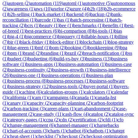
(
3
)
autogen
(
2
)
automation
(
119
)
automl
(
1
)
automotive
(
5
)
autonomous
(
2
)
awareness
(
1
)
aws
(
10
)
axelor
(
2
)
azure
(
4
)
b2b
(
18
)
b2b-ecommerce
(
1
)
b2b-selling
(
1
)
back-market
(
1
)
backend
(
6
)
backup
(
2
)
bank-
reconciliation
(
1
)
barcode
(
1
)
bas
(
1
)
batch-processing
(
1
)
batch-
tracking
(
2
)
bcrs
(
1
)
beauty
(
1
)
bee
(
1
)
benchmarks
(
1
)
benefits
(
1
)
best-
of-breed
(
1
)
best-practices
(
6
)
bi-comparison
(
8
)
bi-tools
(
1
)
bias
(
1
)
big-4
(
1
)
bigcommerce
(
3
)
bigquery
(
1
)
billable-hours
(
1
)
billing
(
7
)
bir
(
1
)
black-friday
(
1
)
block-editor
(
1
)
blockchain
(
1
)
blog-strategy
(
1
)
blue-green
(
1
)
bmf
(
1
)
bom
(
2
)
booking
(
5
)
bookkeeping
(
9
)
bpa
(
1
)
bpm
(
1
)
brand
(
2
)
branding
(
1
)
brazil
(
2
)
breach-notification
(
1
)
bss
(
1
)
budget
(
3
)
budgeting
(
6
)
build-vs-buy
(
3
)
business
(
13
)
business
software
(
1
)
business-apps
(
1
)
business-automation
(
1
)
business-case
(
2
)
business-continuity
(
2
)
business-growth
(
1
)
business-intelligence
(
26
)
business-one
(
1
)
business-operations
(
1
)
business-plan
(
1
)
business-process
(
8
)
business-processes
(
1
)
business-software
(
1
)
business-strategy
(
12
)
business-tools
(
2
)
buyer-portal
(
1
)
buyers-
guide
(
1
)
caching
(
6
)
calculation-groups
(
1
)
calculators
(
1
)
calendar
(
3
)
california
(
1
)
cam
(
1
)
campaigns
(
4
)
canada
(
1
)
canada-hst
(
1
)
canary
(
1
)
capacity
(
2
)
capacity-planning
(
2
)
carbon-footprint
(
2
)
carbon-tracking
(
3
)
career-plans
(
1
)
cart-abandonment
(
2
)
case-
management
(
2
)
case-study
(
11
)
cash-flow
(
4
)
catalog
(
2
)
catalog-sync
(
1
)
category-pages
(
1
)
ccpa
(
2
)
cdn
(
2
)
certification
(
2
)
cfdi
(
1
)
cfo
(
2
)
change-management
(
6
)
channel-manager
(
1
)
chargebacks
(
1
)
chart-of-accounts
(
3
)
charts
(
1
)
chatbot
(
6
)
chatbots
(
1
)
chatgpt
(
2
)
cheat-sheet
(
1
)
checklist
(
7
)
checkout
(
2
)
checkout-optimization