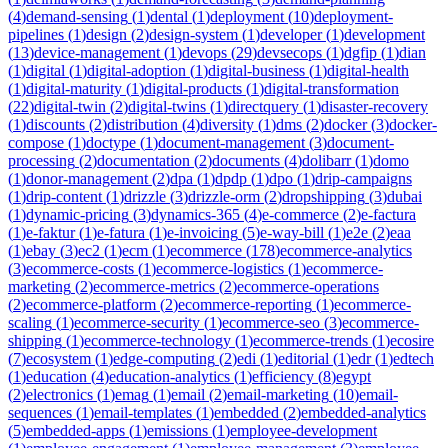
(
4
)
demand-sensing
(
1
)
dental
(
1
)
deployment
(
10
)
deployment-
pipelines
(
1
)
design
(
2
)
design-system
(
1
)
developer
(
1
)
development
(
13
)
device-management
(
1
)
devops
(
29
)
devsecops
(
1
)
dgfip
(
1
)
dian
(
1
)
digital
(
1
)
digital-adoption
(
1
)
digital-business
(
1
)
digital-health
(
1
)
digital-maturity
(
1
)
digital-products
(
1
)
digital-transformation
(
22
)
digital-twin
(
2
)
digital-twins
(
1
)
directquery
(
1
)
disaster-recovery
(
1
)
discounts
(
2
)
distribution
(
4
)
diversity
(
1
)
dms
(
2
)
docker
(
3
)
docker-
compose
(
1
)
doctype
(
1
)
document-management
(
3
)
document-
processing
(
2
)
documentation
(
2
)
documents
(
4
)
dolibarr
(
1
)
domo
(
1
)
donor-management
(
2
)
dpa
(
1
)
dpdp
(
1
)
dpo
(
1
)
drip-campaigns
(
1
)
drip-content
(
1
)
drizzle
(
3
)
drizzle-orm
(
2
)
dropshipping
(
3
)
dubai
(
1
)
dynamic-pricing
(
3
)
dynamics-365
(
4
)
e-commerce
(
2
)
e-factura
(
1
)
e-faktur
(
1
)
e-fatura
(
1
)
e-invoicing
(
5
)
e-way-bill
(
1
)
e2e
(
2
)
eaa
(
1
)
ebay
(
3
)
ec2
(
1
)
ecm
(
1
)
ecommerce
(
178
)
ecommerce-analytics
(
3
)
ecommerce-costs
(
1
)
ecommerce-logistics
(
1
)
ecommerce-
marketing
(
2
)
ecommerce-metrics
(
2
)
ecommerce-operations
(
2
)
ecommerce-platform
(
2
)
ecommerce-reporting
(
1
)
ecommerce-
scaling
(
1
)
ecommerce-security
(
1
)
ecommerce-seo
(
3
)
ecommerce-
shipping
(
1
)
ecommerce-technology
(
1
)
ecommerce-trends
(
1
)
ecosire
(
7
)
ecosystem
(
1
)
edge-computing
(
2
)
edi
(
1
)
editorial
(
1
)
edr
(
1
)
edtech
(
1
)
education
(
4
)
education-analytics
(
1
)
efficiency
(
8
)
egypt
(
2
)
electronics
(
1
)
emag
(
1
)
email
(
2
)
email-marketing
(
10
)
email-
sequences
(
1
)
email-templates
(
1
)
embedded
(
2
)
embedded-analytics
(
5
)
embedded-apps
(
1
)
emissions
(
1
)
employee-development