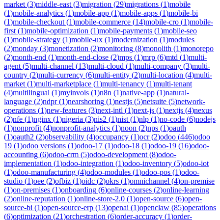
market
(
3
)
middle-east
(
3
)
migration
(
29
)
migrations
(
1
)
mobile
(
1
)
mobile-analytics
(
1
)
mobile-app
(
1
)
mobile-apps
(
1
)
mobile-bi
(
1
)
mobile-checkout
(
1
)
mobile-commerce
(
14
)
mobile-cro
(
1
)
mobile-
first
(
1
)
mobile-optimization
(
1
)
mobile-payments
(
1
)
mobile-seo
(
1
)
mobile-strategy
(
1
)
mobile-ux
(
1
)
modernization
(
1
)
modules
(
2
)
monday
(
3
)
monetization
(
2
)
monitoring
(
8
)
monolith
(
1
)
monorepo
(
2
)
month-end
(
1
)
month-end-close
(
2
)
mps
(
1
)
mrp
(
6
)
mtd
(
1
)
multi-
agent
(
5
)
multi-channel
(
13
)
multi-cloud
(
1
)
multi-company
(
3
)
multi-
country
(
2
)
multi-currency
(
6
)
multi-entity
(
2
)
multi-location
(
4
)
multi-
market
(
1
)
multi-marketplace
(
1
)
multi-tenancy
(
1
)
multi-tenant
(
4
)
multilingual
(
1
)
myinvois
(
1
)
n8n
(
1
)
native-app
(
1
)
natural-
language
(
2
)
ndpr
(
1
)
nearshoring
(
1
)
nestjs
(
5
)
netsuite
(
5
)
network-
operations
(
1
)
new-features
(
3
)
next-intl
(
1
)
next-js
(
1
)
nextjs
(
4
)
nexus
(
2
)
nfe
(
1
)
nginx
(
1
)
nigeria
(
3
)
nis2
(
1
)
nist
(
1
)
nlp
(
1
)
no-code
(
6
)
nodejs
(
1
)
nonprofit
(
4
)
nonprofit-analytics
(
1
)
noon
(
2
)
nps
(
1
)
oauth
(
1
)
oauth2
(
2
)
observability
(
4
)
occupancy
(
1
)
ocr
(
2
)
odoo
(
446
)
odoo
19
(
1
)
odoo versions
(
1
)
odoo-17
(
1
)
odoo-18
(
1
)
odoo-19
(
16
)
odoo-
accounting
(
6
)
odoo-crm
(
5
)
odoo-development
(
8
)
odoo-
implementation
(
1
)
odoo-integration
(
1
)
odoo-inventory
(
5
)
odoo-iot
(
1
)
odoo-manufacturing
(
4
)
odoo-modules
(
1
)
odoo-pos
(
1
)
odoo-
studio
(
1
)
oee
(
2
)
ofbiz
(
1
)
oidc
(
2
)
okrs
(
1
)
omnichannel
(
4
)
on-premise
(
1
)
on-premises
(
1
)
onboarding
(
6
)
online-courses
(
2
)
online-learning
(
2
)
online-reputation
(
1
)
online-store-2.0
(
1
)
open-source
(
6
)
open-
source-bi
(
1
)
open-source-erp
(
13
)
openai
(
1
)
openclaw
(
85
)
operations
(
6
)
optimization
(
21
)
orchestration
(
6
)
order-accuracy
(
1
)
order-