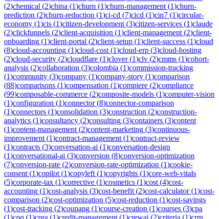
(
2
)
chemical
(
2
)
china
(
1
)
churn
(
1
)
churn-management
(
1
)
churn-
prediction
(
2
)
churn-reduction
(
1
)
ci-cd
(
7
)
cicd
(
1
)
cin7
(
1
)
circular-
economy
(
1
)
cis
(
1
)
citizen-development
(
3
)
citizen-services
(
1
)
claude
(
2
)
clickfunnels
(
2
)
client-acquisition
(
1
)
client-management
(
2
)
client-
onboarding
(
1
)
client-portal
(
2
)
client-setup
(
1
)
client-success
(
1
)
cloud
(
8
)
cloud-accounting
(
1
)
cloud-cost
(
1
)
cloud-erp
(
3
)
cloud-hosting
(
2
)
cloud-security
(
2
)
cloudflare
(
1
)
clover
(
1
)
clv
(
2
)
cmms
(
1
)
cohort-
analysis
(
2
)
collaboration
(
3
)
colombia
(
1
)
commission-tracking
(
1
)
community
(
3
)
company
(
1
)
company-story
(
1
)
comparison
(
88
)
comparisons
(
1
)
compensation
(
1
)
compiere
(
2
)
compliance
(
99
)
composable-commerce
(
2
)
composite-models
(
1
)
computer-vision
(
1
)
configuration
(
1
)
connector
(
8
)
connector-comparison
(
1
)
connectors
(
1
)
consolidation
(
3
)
construction
(
2
)
construction-
analytics
(
1
)
consultancy
(
2
)
consulting
(
3
)
containers
(
3
)
content
(
1
)
content-management
(
2
)
content-marketing
(
3
)
continuous-
improvement
(
1
)
contract-management
(
1
)
contract-review
(
1
)
contracts
(
3
)
conversation-ai
(
1
)
conversation-design
(
1
)
conversational-ai
(
3
)
conversion
(
8
)
conversion-optimization
(
7
)
conversion-rate
(
2
)
conversion-rate-optimization
(
1
)
cookie-
consent
(
1
)
copilot
(
1
)
copyleft
(
1
)
copyrights
(
1
)
core-web-vitals
(
5
)
corporate-tax
(
1
)
corrective
(
1
)
cosmetics
(
1
)
cost
(
4
)
cost-
accounting
(
1
)
cost-analysis
(
3
)
cost-benefit
(
2
)
cost-calculator
(
1
)
cost-
comparison
(
2
)
cost-optimization
(
5
)
cost-reduction
(
1
)
cost-savings
(
1
)
cost-tracking
(
2
)
coupang
(
1
)
course-creation
(
1
)
courses
(
3
)
cpa
(
1
)
cpq
(
1
)
cpra
(
1
)
credit-management
(
1
)
crewai
(
2
)
criteria
(
1
)
crm