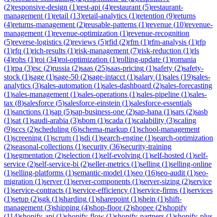
(
2
)
responsive-design
(
1
)
rest-api
(
4
)
restaurant
(
5
)
restaurant-
management
(
1
)
retail
(
13
)
retail-analytics
(
1
)
retention
(
9
)
returns
(
4
)
returns-management
(
2
)
reusable-patterns
(
1
)
revenue
(
10
)
revenue-
management
(
1
)
revenue-optimization
(
1
)
revenue-recognition
(
5
)
reverse-logistics
(
2
)
reviews
(
5
)
rfid
(
2
)
rfm
(
1
)
rfm-analysis
(
1
)
rfp
(
1
)
rfq
(
1
)
rich-results
(
1
)
risk-management
(
7
)
risk-reduction
(
1
)
rls
(
4
)
rohs
(
1
)
roi
(
34
)
roi-optimization
(
1
)
rolling-update
(
1
)
romania
(
1
)
rpa
(
3
)
rsc
(
2
)
russia
(
2
)
saas
(
25
)
saas-pricing
(
1
)
safety
(
2
)
safety-
stock
(
1
)
sage
(
1
)
sage-50
(
2
)
sage-intacct
(
1
)
salary
(
1
)
sales
(
19
)
sales-
analytics
(
3
)
sales-automation
(
1
)
sales-dashboard
(
2
)
sales-forecasting
(
1
)
sales-management
(
1
)
sales-operations
(
1
)
sales-pipeline
(
1
)
sales-
tax
(
8
)
salesforce
(
5
)
salesforce-einstein
(
1
)
salesforce-essentials
(
1
)
sanctions
(
1
)
sap
(
5
)
sap-business-one
(
2
)
sap-hana
(
1
)
sars
(
2
)
sasb
(
1
)
sat
(
1
)
saudi-arabia
(
3
)
sbom
(
1
)
scada
(
1
)
scalability
(
3
)
scaling
(
9
)
sccs
(
2
)
scheduling
(
6
)
schema-markup
(
1
)
school-management
(
1
)
screening
(
1
)
scrum
(
1
)
sdi
(
1
)
search-engine
(
1
)
search-optimization
(
2
)
seasonal-collections
(
1
)
security
(
36
)
security-training
(
1
)
segmentation
(
2
)
selection
(
1
)
self-evolving
(
1
)
self-hosted
(
1
)
self-
service
(
2
)
self-service-bi
(
2
)
seller-metrics
(
1
)
selling
(
1
)
selling-online
(
1
)
selling-platforms
(
1
)
semantic-model
(
1
)
seo
(
16
)
seo-audit
(
1
)
seo-
migration
(
1
)
server
(
1
)
server-components
(
1
)
server-sizing
(
2
)
service
(
1
)
service-contracts
(
1
)
service-efficiency
(
1
)
service-firms
(
1
)
services
(
1
)
setup
(
2
)
sgk
(
1
)
sharding
(
1
)
sharepoint
(
1
)
shein
(
1
)
shift-
management
(
3
)
shipping
(
4
)
shop-floor
(
2
)
shopee
(
2
)
shopify
(
114
)
shopify-api
(
1
)
shopify-flow
(
1
)
shopify-partners
(
1
)
shopify-plus