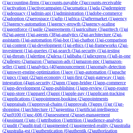
(
1
)
accounting-firms
(
1
)
accounts-payable
(
3
)
accounts-receivable
(
1
)
activation
(
1
)
activecampaign
(
2
)
acumatica
(
1
)
ada
(
2
)
adempiere
(
1
)
adequacy
(
1
)
admin-api
(
1
)
administration
(
1
)
adobe-commerce
(
2
)
adoption
(
2
)
aerospace
(
1
)
afip
(
1
)
africa
(
2
)
aftermarket
(
1
)
agency
(
13
)
agency-automation
(
1
)
agency-growth
(
2
)
agency-scaling
(
1
)
agentforce
(
1
)
agile
(
2
)
agreements
(
1
)
agriculture
(
3
)
agritech
(
1
)
ai
(
62
)
ai-agent
(
1
)
ai-agents
(
38
)
ai-analytics
(
2
)
ai-architecture
(
2
)
ai-
assistants
(
1
)
ai-automation
(
6
)
ai-bot
(
1
)
ai-chatbot
(
1
)
ai-comparison
(
1
)
ai-content
(
1
)
ai-development
(
1
)
ai-ethics
(
1
)
ai-frameworks
(
2
)
ai-
investment
(
1
)
ai-queries
(
1
)
ai-search
(
3
)
ai-security
(
1
)
ai-testing
(
1
)
ai-threats
(
1
)
alerting
(
2
)
alexa
(
1
)
alibaba
(
1
)
aliexpress
(
1
)
all-in-one
(
2
)
allegro
(
2
)
amazon
(
7
)
amazon-ads
(
1
)
amazon-ppc
(
1
)
amazon-
seller
(
1
)
aml
(
1
)
analytics
(
40
)
announcement
(
1
)
anomaly-detection
(
1
)
answer-engine-optimization
(
1
)
aov
(
1
)
ap-automation
(
1
)
apache
(
1
)
apcs
(
1
)
api
(
22
)
api-economy
(
1
)
api-first
(
2
)
api-gateway
(
1
)
api-
integration
(
4
)
api-security
(
2
)
apm
(
1
)
app-bridge
(
1
)
app-commerce
(
1
)
app-development
(
2
)
app-publishing
(
1
)
app-review
(
1
)
app-router
(
1
)
app-store
(
1
)
apparel
(
3
)
appi
(
1
)
apple-pay
(
1
)
applicant-tracking
(
1
)
applications
(
1
)
appointment-booking
(
2
)
appointments
(
1
)
appraisals
(
1
)
approval-chains
(
1
)
approvals
(
3
)
apps
(
1
)
ar
(
1
)
ar-
shopping
(
1
)
architecture
(
17
)
argentina
(
1
)
artificial-intelligence
(
2
)
as9100
(
1
)
asc-606
(
3
)
assessment
(
2
)
asset-management
(
4
)
assistant
(
1
)
ato
(
1
)
attribution
(
1
)
attrition
(
1
)
audience-analytics
(
1
)
audit
(
7
)
audit-trail
(
1
)
augmented
(
1
)
augmented-reality
(
2
)
australia
(
2
)
australia-gst
(
1
)
authentication
(
6
)
authentik
(
2
)
authorization