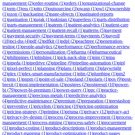
management
(
2
)
order-routing
(
1
)
orders
(
1
)
organizational-change
(
1
)
orm
(
3
)
oss
(
1
)
otto
(
3
)
outsourcing
(
3
)
owasp
(
1
)
owl
(
2
)
ownership
(
1
)
ozon
(
1
)
packaging
(
2
)
page-objects
(
1
)
paginated-reports
(
1
)
pagination
(
1
)
pajak
(
1
)
pakistan
(
2
)
paperless
(
1
)
parts-distribution
(
1
)
parts-management
(
1
)
patents
(
1
)
patient-analytics
(
1
)
patient-care
(
2
)
patient-management
(
1
)
patient-recall
(
1
)
patterns
(
5
)
payment
(
1
)
payment-security
(
2
)
payment-terms
(
1
)
payments
(
5
)
payroll
(
18
)
pci-dss
(
4
)
pdf
(
2
)
pdfkit
(
1
)
pdpl
(
2
)
peachtree
(
2
)
penetration-
testing
(
1
)
people-analytics
(
2
)
performance
(
25
)
performance-review
(
1
)
permissions
(
1
)
personalization
(
5
)
pharma
(
4
)
pharmaceutical
(
2
)
philippines
(
1
)
phishing
(
1
)
pick-pack-ship
(
1
)
pim
(
1
)
pipa
(
1
)
pipeda
(
1
)
pipedrive
(
2
)
pipeline
(
9
)
pipeline-automation
(
1
)
pipl
(
1
)
pixel-perfect
(
1
)
planning
(
9
)
plans
(
1
)
platform
(
3
)
playwright
(
2
)
plex
(
1
)
plex-smart-manufacturing
(
1
)
plm
(
2
)
plumbing
(
1
)
pm2
(
1
)
pms
(
1
)
pnpm
(
1
)
point-of-sale
(
3
)
poland
(
3
)
polaris
(
1
)
pos
(
9
)
post-
brexit
(
1
)
post-implementation
(
2
)
postgres
(
2
)
postgresql
(
10
)
power-
bi
(
79
)
power-bi-premium
(
1
)
power-query
(
1
)
ppc
(
1
)
practice-
management
(
2
)
precious-metals
(
1
)
predictive-analytics
(
4
)
predictive-maintenance
(
2
)
premium
(
2
)
preparation
(
1
)
prestashop
(
1
)
preventive
(
1
)
pricelists
(
1
)
pricing
(
19
)
pricing-optimization
(
1
)
pricing-strategy
(
3
)
printing
(
1
)
prisma
(
1
)
privacy
(
12
)
privacy-act
(
1
)
privacy-by-design
(
1
)
process
(
2
)
process-improvement
(
1
)
process-
management
(
1
)
process-mining
(
1
)
process-safety
(
1
)
procurement
(
11
)
product-costing
(
1
)
product-descriptions
(
1
)
product-management
(
2
)
product-mapping
(
1
)
product-optimization
(
1
)
product-pages