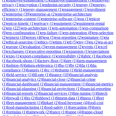
(
1
)
employee-engagement
(
1
)
employee-management
(
3
)
employee-
privacy
(
1
)
encryption
(
1
)
endpoint-security
(
1
)
energy
(
3
)
energy-
efficiency
(
1
)
energy-management
(
1
)
engagement
(
1
)
enrollment
(
2
)
enterprise
(
39
)
enterprise-ai
(
2
)
enterprise-architecture
(
1
)
enterprise-content
(
1
)
enterprise-software
(
1
)
eoq
(
1
)
epicor
(
2
)
epicor-kinetic
(
1
)
eprivacy
(
1
)
equipment
(
2
)
equipment-rental
(
2
)
erp
(
225
)
erp-architecture
(
1
)
erp-automation
(
1
)
erp-comparison
(
9
)
erp-configuration
(
1
)
erp-failure
(
1
)
erp-integration
(
8
)
erp-selection
(
2
)
erpnext
(
18
)
errors
(
40
)
esg
(
5
)
esg-reporting
(
2
)
esignature
(
1
)
eta
(
2
)
ethical-sourcing
(
1
)
ethics
(
1
)
etims
(
1
)
etl
(
5
)
etsy
(
3
)
eu
(
2
)
eu-ai-act
(
1
)
europe
(
2
)
evaluation
(
3
)
event-management
(
2
)
events
(
1
)
excel
(
3
)
exchanges
(
1
)
executive-reporting
(
1
)
expansion
(
1
)
expectations
(
1
)
expo
(
1
)
export-compliance
(
1
)
extensibility
(
2
)
fabric
(
1
)
facebook
(
1
)
facebook-shops
(
1
)
factory-floor
(
1
)
faire
(
1
)
farm-management
(
1
)
fashion
(
6
)
fattura-elettronica
(
1
)
fba
(
1
)
fbr
(
2
)
fda
(
1
)
fda-
compliance
(
3
)
features
(
1
)
fec
(
1
)
fedramp
(
1
)
field-management
(
1
)
field-service
(
1
)
fill-rate
(
1
)
finance
(
10
)
financial-analysis
(
2
)
financial-analytics
(
2
)
financial-close
(
2
)
financial-crime
(
1
)
financial-dashboard
(
1
)
financial-management
(
1
)
financial-metrics
(
1
)
financial-planning
(
1
)
financial-projections
(
1
)
financial-reporting
(
4
)
financial-reports
(
2
)
financial-services
(
3
)
fine-tuning
(
1
)
fintech
(
3
)
firewall
(
1
)
firs
(
2
)
fishbowl
(
1
)
fitment-data
(
1
)
fitness
(
1
)
fleet
(
1
)
fleet-management
(
1
)
flipkart
(
2
)
food-beverage
(
4
)
food-cost
(
1
)
food-manufacturing
(
1
)
food-safety
(
1
)
forecasting
(
9
)
forex
(
1
)
formulas
(
1
)
framework
(
2
)
france
(
1
)
frappe
(
4
)
frappe-cloud