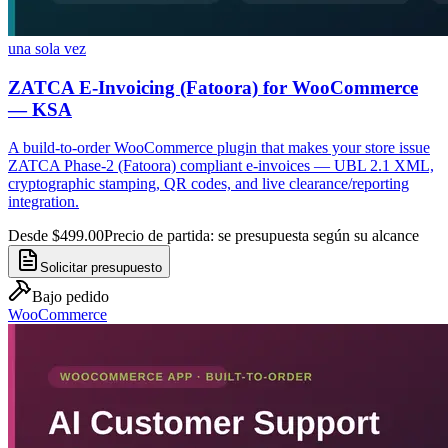
una sola vez
ZATCA E-Invoicing (Fatoora) for WooCommerce
— KSA
A build-to-order WooCommerce plugin that makes your store issue
ZATCA Phase-2 (Fatoora) compliant e-invoices — UBL 2.1 XML,
cryptographic stamping, QR codes, and live clearance/reporting
integration.
Desde $499.00
Precio de partida: se presupuesta según su alcance
Solicitar presupuesto
Bajo pedido
WooCommerce