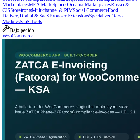
Marketplaces
MEA Marketplaces
Oceania Marketplaces
Russia &
CIS
Storefronts
Multichannel & PIM
Social Commerce
Food
Delivery
Digital & SaaS
Browser Extensions
Specialized
Odoo
Modules
SaaS Tools
Bajo pedido
WooCommerce