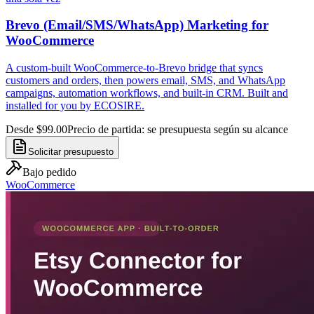
Brevo (Email/SMS/WhatsApp) Marketing for
WooCommerce
A custom-built WooCommerce-to-Brevo bridge that syncs
customers and orders, then powers email, SMS, and WhatsApp
campaigns, automation workflows, and built-in CRM. Built and
installed for you by ECOSIRE.
Desde $99.00
Precio de partida: se presupuesta según su alcance
Solicitar presupuesto
Bajo pedido
WooCommerce