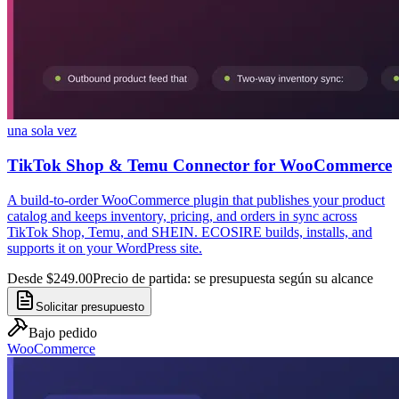
una sola vez
TikTok Shop & Temu Connector for WooCommerce
A build-to-order WooCommerce plugin that publishes your product
catalog and keeps inventory, pricing, and orders in sync across
TikTok Shop, Temu, and SHEIN. ECOSIRE builds, installs, and
supports it on your WordPress site.
Desde $249.00
Precio de partida: se presupuesta según su alcance
Solicitar presupuesto
Bajo pedido
WooCommerce