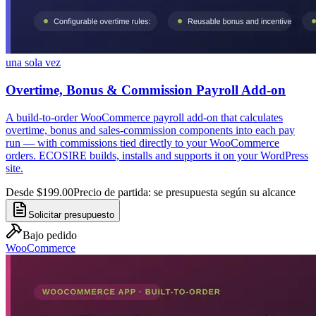
una sola vez
Overtime, Bonus & Commission Payroll Add-on
A build-to-order WooCommerce payroll add-on that calculates
overtime, bonus and sales-commission components into each pay
run — with commissions tied directly to your WooCommerce
orders. ECOSIRE builds, installs and supports it on your WordPress
site.
Desde $199.00
Precio de partida: se presupuesta según su alcance
Solicitar presupuesto
Bajo pedido
WooCommerce