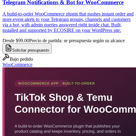
Telegram Notifications & Bot for WooCommerce
A build-to-order WooCommerce plugin that pushes instant order and
store-event alerts to your Telegram groups, channels and customers
via a bot, with admin queries answered right inside chat. Built,
installed and supported by ECOSIRE on your WordPress site.
Desde $99.00
Precio de partida: se presupuesta según su alcance
Solicitar presupuesto
Bajo pedido
WooCommerce