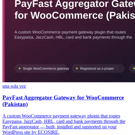
una sola vez
PayFast Aggregator Gateway for WooCommerce
(Pakistan)
A custom WooCommerce payment gateway plugin that routes
Easypaisa, JazzCash, HBL, card and bank payments through the
PayFast aggregator — built, installed and supported on your
WordPress site by ECOSIRE.