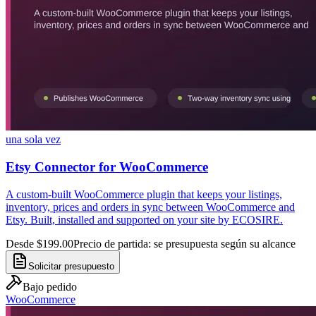
una sola vez
Etsy Connector for WooCommerce
A custom-built WooCommerce plugin that keeps your listings,
inventory, prices and orders in sync between WooCommerce and
Etsy. Built, installed and supported on your site by ECOSIRE.
Desde $199.00
Precio de partida: se presupuesta según su alcance
Solicitar presupuesto
Bajo pedido
WooCommerce