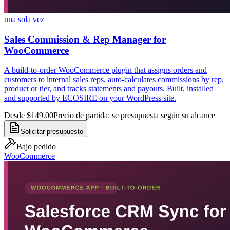
una sola vez
Sales Commission & Rep Manager for
WooCommerce
A build-to-order WooCommerce plugin that assigns orders and
customers to internal sales reps, auto-calculates commissions by rep,
product or tier, and tracks statements and payouts. Built, installed
and supported by ECOSIRE on your WordPress site.
Desde $149.00
Precio de partida: se presupuesta según su alcance
Solicitar presupuesto
Bajo pedido
WooCommerce