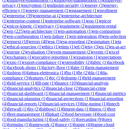
(
1
)
employee-engagement
(
1
)
employee-management
(
3
)
employee-
privacy
(
1
)
encryption
(
1
)
endpoint-security
(
1
)
energy
(
3
)
energy-
efficiency
(
1
)
energy-management
(
1
)
engagement
(
1
)
enrollment
(
2
)
enterprise
(
39
)
enterprise-ai
(
2
)
enterprise-architecture
(
1
)
enterprise-content
(
1
)
enterprise-software
(
1
)
eoq
(
1
)
epicor
(
2
)
epicor-kinetic
(
1
)
eprivacy
(
1
)
equipment
(
2
)
equipment-rental
(
2
)
erp
(
225
)
erp-architecture
(
1
)
erp-automation
(
1
)
erp-comparison
(
9
)
erp-configuration
(
1
)
erp-failure
(
1
)
erp-integration
(
8
)
erp-selection
(
2
)
erpnext
(
18
)
errors
(
40
)
esg
(
5
)
esg-reporting
(
2
)
esignature
(
1
)
eta
(
2
)
ethical-sourcing
(
1
)
ethics
(
1
)
etims
(
1
)
etl
(
5
)
etsy
(
3
)
eu
(
2
)
eu-ai-act
(
1
)
europe
(
2
)
evaluation
(
3
)
event-management
(
2
)
events
(
1
)
excel
(
3
)
exchanges
(
1
)
executive-reporting
(
1
)
expansion
(
1
)
expectations
(
1
)
expo
(
1
)
export-compliance
(
1
)
extensibility
(
2
)
fabric
(
1
)
facebook
(
1
)
facebook-shops
(
1
)
factory-floor
(
1
)
faire
(
1
)
farm-management
(
1
)
fashion
(
6
)
fattura-elettronica
(
1
)
fba
(
1
)
fbr
(
2
)
fda
(
1
)
fda-
compliance
(
3
)
features
(
1
)
fec
(
1
)
fedramp
(
1
)
field-management
(
1
)
field-service
(
1
)
fill-rate
(
1
)
finance
(
10
)
financial-analysis
(
2
)
financial-analytics
(
2
)
financial-close
(
2
)
financial-crime
(
1
)
financial-dashboard
(
1
)
financial-management
(
1
)
financial-metrics
(
1
)
financial-planning
(
1
)
financial-projections
(
1
)
financial-reporting
(
4
)
financial-reports
(
2
)
financial-services
(
3
)
fine-tuning
(
1
)
fintech
(
3
)
firewall
(
1
)
firs
(
2
)
fishbowl
(
1
)
fitment-data
(
1
)
fitness
(
1
)
fleet
(
1
)
fleet-management
(
1
)
flipkart
(
2
)
food-beverage
(
4
)
food-cost
(
1
)
food-manufacturing
(
1
)
food-safety
(
1
)
forecasting
(
9
)
forex
(
1
)
formulas
(
1
)
framework
(
2
)
france
(
1
)
frappe
(
4
)
frappe-cloud