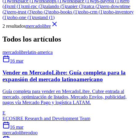
(
1
)
workplace
(
1
)
workshops
(
1
)
workspace
(
1
)
wps-payroll
(
1
)
xero
(
4
)
xml
(
1
)
xml-rpc
(
3
)
zalando
(
5
)
zapier
(
3
)
zatca
(
2
)
zero-downtime
(
2
)
zero-trust
(
3
)
zoho
(
2
)
zoho-books
(
1
)
zoho-crm
(
1
)
zoho-inventory
(
1
)
zoho-one
(
1
)
zustand
(
1
)
2 resultados
mercadolibre
Todos los artículos
mercadolibre
latin-america
16 mar
Vender en MercadoLibre: Guía completa para la
expansión del mercado latinoamericano
Guía completa para vender en MercadoLibre. Cubre entrada al
mercado, optimización de listados, Mercado Envíos, publicidad,
pagos vía Mercado Pago y logística LATAM.
E
ECOSIRE Research and Development Team
16 mar
mercadolibre
odoo