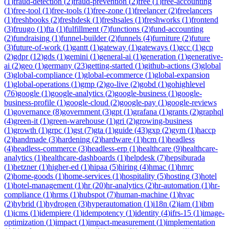
(
1
)
fraud-detection
(
2
)
fraud-prevention
(
2
)
free
(
1
)
free-accounting
(
1
)
free-tool
(
1
)
free-tools
(
1
)
free-zone
(
1
)
freelancer
(
2
)
freelancers
(
1
)
freshbooks
(
2
)
freshdesk
(
1
)
freshsales
(
1
)
freshworks
(
1
)
frontend
(
3
)
fruugo
(
1
)
fta
(
1
)
fulfillment
(
7
)
functions
(
2
)
fund-accounting
(
2
)
fundraising
(
1
)
funnel-builder
(
2
)
funnels
(
4
)
furniture
(
2
)
future
(
3
)
future-of-work
(
1
)
gantt
(
1
)
gateway
(
1
)
gateways
(
1
)
gcc
(
1
)
gcp
(
2
)
gdpr
(
12
)
gds
(
1
)
gemini
(
1
)
general-ai
(
1
)
generation
(
1
)
generative-
ai
(
2
)
geo
(
1
)
germany
(
23
)
getting-started
(
1
)
github-actions
(
3
)
global
(
3
)
global-compliance
(
1
)
global-ecommerce
(
1
)
global-expansion
(
1
)
global-operations
(
1
)
gmp
(
2
)
go-live
(
2
)
gobd
(
1
)
gohighlevel
(
76
)
google
(
1
)
google-analytics
(
2
)
google-business
(
1
)
google-
business-profile
(
1
)
google-cloud
(
2
)
google-pay
(
1
)
google-reviews
(
1
)
governance
(
8
)
government
(
3
)
gpt
(
1
)
grafana
(
1
)
grants
(
2
)
graphql
(
4
)
green-it
(
1
)
green-warehouse
(
1
)
gri
(
2
)
growing-business
(
1
)
growth
(
1
)
grpc
(
1
)
gst
(
7
)
gta
(
1
)
guide
(
43
)
gxp
(
2
)
gym
(
1
)
haccp
(
2
)
handmade
(
3
)
hardening
(
2
)
hardware
(
1
)
hcm
(
1
)
headless
(
4
)
headless-commerce
(
3
)
headless-erp
(
1
)
healthcare
(
9
)
healthcare-
analytics
(
1
)
healthcare-dashboards
(
1
)
helpdesk
(
7
)
hepsiburada
(
1
)
hetzner
(
1
)
higher-ed
(
1
)
hipaa
(
5
)
hiring
(
4
)
hmac
(
1
)
hmrc
(
2
)
home-goods
(
1
)
home-services
(
1
)
hospitality
(
5
)
hosting
(
3
)
hotel
(
1
)
hotel-management
(
1
)
hr
(
20
)
hr-analytics
(
2
)
hr-automation
(
1
)
hr-
compliance
(
1
)
hrms
(
1
)
hubspot
(
7
)
human-machine
(
1
)
hvac
(
2
)
hybrid
(
1
)
hydrogen
(
3
)
hyperautomation
(
1
)
i18n
(
2
)
iam
(
1
)
ibm
(
1
)
icms
(
1
)
idempiere
(
1
)
idempotency
(
1
)
identity
(
4
)
ifrs-15
(
1
)
image-
optimization
(
1
)
impact
(
1
)
impact-measurement
(
1
)
implementation