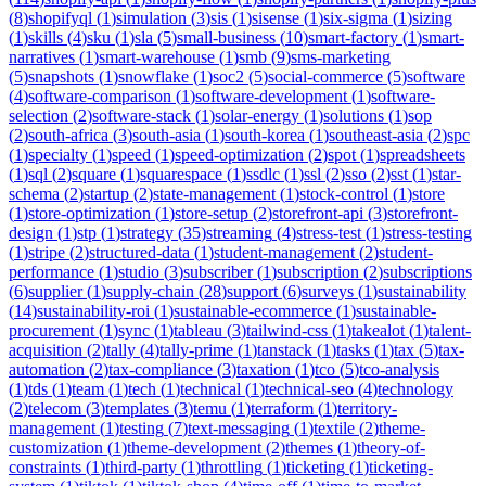
(
8
)
shopifyql
(
1
)
simulation
(
3
)
sis
(
1
)
sisense
(
1
)
six-sigma
(
1
)
sizing
(
1
)
skills
(
4
)
sku
(
1
)
sla
(
5
)
small-business
(
10
)
smart-factory
(
1
)
smart-
narratives
(
1
)
smart-warehouse
(
1
)
smb
(
9
)
sms-marketing
(
5
)
snapshots
(
1
)
snowflake
(
1
)
soc2
(
5
)
social-commerce
(
5
)
software
(
4
)
software-comparison
(
1
)
software-development
(
1
)
software-
selection
(
2
)
software-stack
(
1
)
solar-energy
(
1
)
solutions
(
1
)
sop
(
2
)
south-africa
(
3
)
south-asia
(
1
)
south-korea
(
1
)
southeast-asia
(
2
)
spc
(
1
)
specialty
(
1
)
speed
(
1
)
speed-optimization
(
2
)
spot
(
1
)
spreadsheets
(
1
)
sql
(
2
)
square
(
1
)
squarespace
(
1
)
ssdlc
(
1
)
ssl
(
2
)
sso
(
2
)
sst
(
1
)
star-
schema
(
2
)
startup
(
2
)
state-management
(
1
)
stock-control
(
1
)
store
(
1
)
store-optimization
(
1
)
store-setup
(
2
)
storefront-api
(
3
)
storefront-
design
(
1
)
stp
(
1
)
strategy
(
35
)
streaming
(
4
)
stress-test
(
1
)
stress-testing
(
1
)
stripe
(
2
)
structured-data
(
1
)
student-management
(
2
)
student-
performance
(
1
)
studio
(
3
)
subscriber
(
1
)
subscription
(
2
)
subscriptions
(
6
)
supplier
(
1
)
supply-chain
(
28
)
support
(
6
)
surveys
(
1
)
sustainability
(
14
)
sustainability-roi
(
1
)
sustainable-ecommerce
(
1
)
sustainable-
procurement
(
1
)
sync
(
1
)
tableau
(
3
)
tailwind-css
(
1
)
takealot
(
1
)
talent-
acquisition
(
2
)
tally
(
4
)
tally-prime
(
1
)
tanstack
(
1
)
tasks
(
1
)
tax
(
5
)
tax-
automation
(
2
)
tax-compliance
(
3
)
taxation
(
1
)
tco
(
5
)
tco-analysis
(
1
)
tds
(
1
)
team
(
1
)
tech
(
1
)
technical
(
1
)
technical-seo
(
4
)
technology
(
2
)
telecom
(
3
)
templates
(
3
)
temu
(
1
)
terraform
(
1
)
territory-
management
(
1
)
testing
(
7
)
text-messaging
(
1
)
textile
(
2
)
theme-
customization
(
1
)
theme-development
(
2
)
themes
(
1
)
theory-of-
constraints
(
1
)
third-party
(
1
)
throttling
(
1
)
ticketing
(
1
)
ticketing-