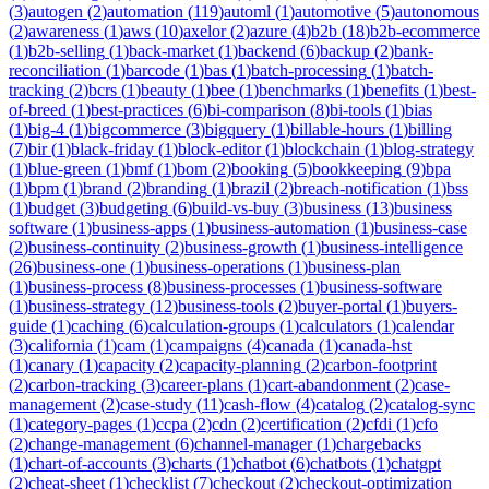
(
3
)
autogen
(
2
)
automation
(
119
)
automl
(
1
)
automotive
(
5
)
autonomous
(
2
)
awareness
(
1
)
aws
(
10
)
axelor
(
2
)
azure
(
4
)
b2b
(
18
)
b2b-ecommerce
(
1
)
b2b-selling
(
1
)
back-market
(
1
)
backend
(
6
)
backup
(
2
)
bank-
reconciliation
(
1
)
barcode
(
1
)
bas
(
1
)
batch-processing
(
1
)
batch-
tracking
(
2
)
bcrs
(
1
)
beauty
(
1
)
bee
(
1
)
benchmarks
(
1
)
benefits
(
1
)
best-
of-breed
(
1
)
best-practices
(
6
)
bi-comparison
(
8
)
bi-tools
(
1
)
bias
(
1
)
big-4
(
1
)
bigcommerce
(
3
)
bigquery
(
1
)
billable-hours
(
1
)
billing
(
7
)
bir
(
1
)
black-friday
(
1
)
block-editor
(
1
)
blockchain
(
1
)
blog-strategy
(
1
)
blue-green
(
1
)
bmf
(
1
)
bom
(
2
)
booking
(
5
)
bookkeeping
(
9
)
bpa
(
1
)
bpm
(
1
)
brand
(
2
)
branding
(
1
)
brazil
(
2
)
breach-notification
(
1
)
bss
(
1
)
budget
(
3
)
budgeting
(
6
)
build-vs-buy
(
3
)
business
(
13
)
business
software
(
1
)
business-apps
(
1
)
business-automation
(
1
)
business-case
(
2
)
business-continuity
(
2
)
business-growth
(
1
)
business-intelligence
(
26
)
business-one
(
1
)
business-operations
(
1
)
business-plan
(
1
)
business-process
(
8
)
business-processes
(
1
)
business-software
(
1
)
business-strategy
(
12
)
business-tools
(
2
)
buyer-portal
(
1
)
buyers-
guide
(
1
)
caching
(
6
)
calculation-groups
(
1
)
calculators
(
1
)
calendar
(
3
)
california
(
1
)
cam
(
1
)
campaigns
(
4
)
canada
(
1
)
canada-hst
(
1
)
canary
(
1
)
capacity
(
2
)
capacity-planning
(
2
)
carbon-footprint
(
2
)
carbon-tracking
(
3
)
career-plans
(
1
)
cart-abandonment
(
2
)
case-
management
(
2
)
case-study
(
11
)
cash-flow
(
4
)
catalog
(
2
)
catalog-sync
(
1
)
category-pages
(
1
)
ccpa
(
2
)
cdn
(
2
)
certification
(
2
)
cfdi
(
1
)
cfo
(
2
)
change-management
(
6
)
channel-manager
(
1
)
chargebacks
(
1
)
chart-of-accounts
(
3
)
charts
(
1
)
chatbot
(
6
)
chatbots
(
1
)
chatgpt
(
2
)
cheat-sheet
(
1
)
checklist
(
7
)
checkout
(
2
)
checkout-optimization