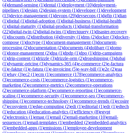
(
4
)
demand-sensing
(
1
)
dental
(
1
)
deployment
(
10
)
deployment-
pipelines
(
1
)
design
(
2
)
design-system
(
1
)
developer
(
1
)
development
(
13
)
device-management
(
1
)
devops
(
29
)
devsecops
(
1
)
dgfip
(
1
)
dian
(
1
)
digital
(
1
)
digital-adoption
(
1
)
digital-business
(
1
)
digital-health
(
1
)
digital-maturity
(
1
)
digital-products
(
1
)
digital-transformation
(
22
)
digital-twin
(
2
)
digital-twins
(
1
)
directquery
(
1
)
disaster-recovery
(
1
)
discounts
(
2
)
distribution
(
4
)
diversity
(
1
)
dms
(
2
)
docker
(
3
)
docker-
compose
(
1
)
doctype
(
1
)
document-management
(
3
)
document-
processing
(
2
)
documentation
(
2
)
documents
(
4
)
dolibarr
(
1
)
domo
(
1
)
donor-management
(
2
)
dpa
(
1
)
dpdp
(
1
)
dpo
(
1
)
drip-campaigns
(
1
)
drip-content
(
1
)
drizzle
(
3
)
drizzle-orm
(
2
)
dropshipping
(
3
)
dubai
(
1
)
dynamic-pricing
(
3
)
dynamics-365
(
4
)
e-commerce
(
2
)
e-factura
(
1
)
e-faktur
(
1
)
e-fatura
(
1
)
e-invoicing
(
5
)
e-way-bill
(
1
)
e2e
(
2
)
eaa
(
1
)
ebay
(
3
)
ec2
(
1
)
ecm
(
1
)
ecommerce
(
178
)
ecommerce-analytics
(
3
)
ecommerce-costs
(
1
)
ecommerce-logistics
(
1
)
ecommerce-
marketing
(
2
)
ecommerce-metrics
(
2
)
ecommerce-operations
(
2
)
ecommerce-platform
(
2
)
ecommerce-reporting
(
1
)
ecommerce-
scaling
(
1
)
ecommerce-security
(
1
)
ecommerce-seo
(
3
)
ecommerce-
shipping
(
1
)
ecommerce-technology
(
1
)
ecommerce-trends
(
1
)
ecosire
(
7
)
ecosystem
(
1
)
edge-computing
(
2
)
edi
(
1
)
editorial
(
1
)
edr
(
1
)
edtech
(
1
)
education
(
4
)
education-analytics
(
1
)
efficiency
(
8
)
egypt
(
2
)
electronics
(
1
)
emag
(
1
)
email
(
2
)
email-marketing
(
10
)
email-
sequences
(
1
)
email-templates
(
1
)
embedded
(
2
)
embedded-analytics
(
5
)
embedded-apps
(
1
)
emissions
(
1
)
employee-development