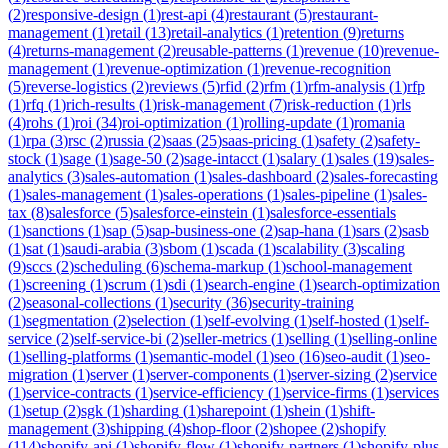
(
2
)
responsive-design
(
1
)
rest-api
(
4
)
restaurant
(
5
)
restaurant-
management
(
1
)
retail
(
13
)
retail-analytics
(
1
)
retention
(
9
)
returns
(
4
)
returns-management
(
2
)
reusable-patterns
(
1
)
revenue
(
10
)
revenue-
management
(
1
)
revenue-optimization
(
1
)
revenue-recognition
(
5
)
reverse-logistics
(
2
)
reviews
(
5
)
rfid
(
2
)
rfm
(
1
)
rfm-analysis
(
1
)
rfp
(
1
)
rfq
(
1
)
rich-results
(
1
)
risk-management
(
7
)
risk-reduction
(
1
)
rls
(
4
)
rohs
(
1
)
roi
(
34
)
roi-optimization
(
1
)
rolling-update
(
1
)
romania
(
1
)
rpa
(
3
)
rsc
(
2
)
russia
(
2
)
saas
(
25
)
saas-pricing
(
1
)
safety
(
2
)
safety-
stock
(
1
)
sage
(
1
)
sage-50
(
2
)
sage-intacct
(
1
)
salary
(
1
)
sales
(
19
)
sales-
analytics
(
3
)
sales-automation
(
1
)
sales-dashboard
(
2
)
sales-forecasting
(
1
)
sales-management
(
1
)
sales-operations
(
1
)
sales-pipeline
(
1
)
sales-
tax
(
8
)
salesforce
(
5
)
salesforce-einstein
(
1
)
salesforce-essentials
(
1
)
sanctions
(
1
)
sap
(
5
)
sap-business-one
(
2
)
sap-hana
(
1
)
sars
(
2
)
sasb
(
1
)
sat
(
1
)
saudi-arabia
(
3
)
sbom
(
1
)
scada
(
1
)
scalability
(
3
)
scaling
(
9
)
sccs
(
2
)
scheduling
(
6
)
schema-markup
(
1
)
school-management
(
1
)
screening
(
1
)
scrum
(
1
)
sdi
(
1
)
search-engine
(
1
)
search-optimization
(
2
)
seasonal-collections
(
1
)
security
(
36
)
security-training
(
1
)
segmentation
(
2
)
selection
(
1
)
self-evolving
(
1
)
self-hosted
(
1
)
self-
service
(
2
)
self-service-bi
(
2
)
seller-metrics
(
1
)
selling
(
1
)
selling-online
(
1
)
selling-platforms
(
1
)
semantic-model
(
1
)
seo
(
16
)
seo-audit
(
1
)
seo-
migration
(
1
)
server
(
1
)
server-components
(
1
)
server-sizing
(
2
)
service
(
1
)
service-contracts
(
1
)
service-efficiency
(
1
)
service-firms
(
1
)
services
(
1
)
setup
(
2
)
sgk
(
1
)
sharding
(
1
)
sharepoint
(
1
)
shein
(
1
)
shift-
management
(
3
)
shipping
(
4
)
shop-floor
(
2
)
shopee
(
2
)
shopify
(
114
)
shopify-api
(
1
)
shopify-flow
(
1
)
shopify-partners
(
1
)
shopify-plus