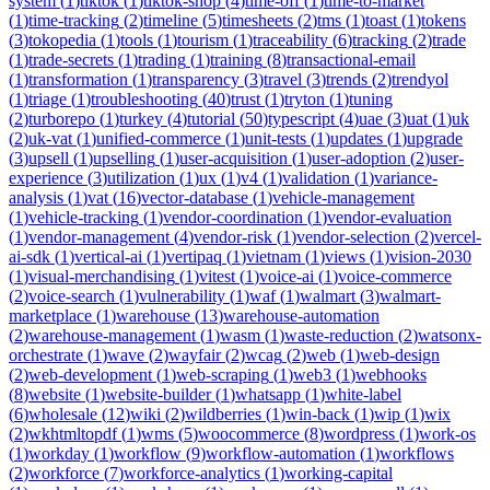
system
(
1
)
tiktok
(
1
)
tiktok-shop
(
4
)
time-off
(
1
)
time-to-market
(
1
)
time-tracking
(
2
)
timeline
(
5
)
timesheets
(
2
)
tms
(
1
)
toast
(
1
)
tokens
(
3
)
tokopedia
(
1
)
tools
(
1
)
tourism
(
1
)
traceability
(
6
)
tracking
(
2
)
trade
(
1
)
trade-secrets
(
1
)
trading
(
1
)
training
(
8
)
transactional-email
(
1
)
transformation
(
1
)
transparency
(
3
)
travel
(
3
)
trends
(
2
)
trendyol
(
1
)
triage
(
1
)
troubleshooting
(
40
)
trust
(
1
)
tryton
(
1
)
tuning
(
2
)
turborepo
(
1
)
turkey
(
4
)
tutorial
(
50
)
typescript
(
4
)
uae
(
3
)
uat
(
1
)
uk
(
2
)
uk-vat
(
1
)
unified-commerce
(
1
)
unit-tests
(
1
)
updates
(
1
)
upgrade
(
3
)
upsell
(
1
)
upselling
(
1
)
user-acquisition
(
1
)
user-adoption
(
2
)
user-
experience
(
3
)
utilization
(
1
)
ux
(
1
)
v4
(
1
)
validation
(
1
)
variance-
analysis
(
1
)
vat
(
16
)
vector-database
(
1
)
vehicle-management
(
1
)
vehicle-tracking
(
1
)
vendor-coordination
(
1
)
vendor-evaluation
(
1
)
vendor-management
(
4
)
vendor-risk
(
1
)
vendor-selection
(
2
)
vercel-
ai-sdk
(
1
)
vertical-ai
(
1
)
vertipaq
(
1
)
vietnam
(
1
)
views
(
1
)
vision-2030
(
1
)
visual-merchandising
(
1
)
vitest
(
1
)
voice-ai
(
1
)
voice-commerce
(
2
)
voice-search
(
1
)
vulnerability
(
1
)
waf
(
1
)
walmart
(
3
)
walmart-
marketplace
(
1
)
warehouse
(
13
)
warehouse-automation
(
2
)
warehouse-management
(
1
)
wasm
(
1
)
waste-reduction
(
2
)
watsonx-
orchestrate
(
1
)
wave
(
2
)
wayfair
(
2
)
wcag
(
2
)
web
(
1
)
web-design
(
2
)
web-development
(
1
)
web-scraping
(
1
)
web3
(
1
)
webhooks
(
8
)
website
(
1
)
website-builder
(
1
)
whatsapp
(
1
)
white-label
(
6
)
wholesale
(
12
)
wiki
(
2
)
wildberries
(
1
)
win-back
(
1
)
wip
(
1
)
wix
(
2
)
wkhtmltopdf
(
1
)
wms
(
5
)
woocommerce
(
8
)
wordpress
(
1
)
work-os
(
1
)
workday
(
1
)
workflow
(
9
)
workflow-automation
(
1
)
workflows
(
2
)
workforce
(
7
)
workforce-analytics
(
1
)
working-capital