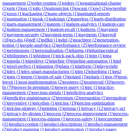
management
(
2
)
order-routing
(
1
)
orders
(
1
)
organizational-change
(
1
)
orm
(
3
)
oss
(
1
)
otto
(
3
)
outsourcing
(
3
)
owasp
(
1
)
owl
(
2
)
ownership
(
1
)
ozon
(
1
)
packaging
(
2
)
page-objects
(
1
)
paginated-reports
(
1
)
pagination
(
1
)
pajak
(
1
)
pakistan
(
2
)
paperless
(
1
)
parts-distribution
(
1
)
parts-management
(
1
)
patents
(
1
)
patient-analytics
(
1
)
patient-care
(
2
)
patient-management
(
1
)
patient-recall
(
1
)
patterns
(
5
)
payment
(
1
)
payment-security
(
2
)
payment-terms
(
1
)
payments
(
5
)
payroll
(
18
)
pci-dss
(
4
)
pdf
(
2
)
pdfkit
(
1
)
pdpl
(
2
)
peachtree
(
2
)
penetration-
testing
(
1
)
people-analytics
(
2
)
performance
(
25
)
performance-review
(
1
)
permissions
(
1
)
personalization
(
5
)
pharma
(
4
)
pharmaceutical
(
2
)
philippines
(
1
)
phishing
(
1
)
pick-pack-ship
(
1
)
pim
(
1
)
pipa
(
1
)
pipeda
(
1
)
pipedrive
(
2
)
pipeline
(
9
)
pipeline-automation
(
1
)
pipl
(
1
)
pixel-perfect
(
1
)
planning
(
9
)
plans
(
1
)
platform
(
3
)
playwright
(
2
)
plex
(
1
)
plex-smart-manufacturing
(
1
)
plm
(
2
)
plumbing
(
1
)
pm2
(
1
)
pms
(
1
)
pnpm
(
1
)
point-of-sale
(
3
)
poland
(
3
)
polaris
(
1
)
pos
(
9
)
post-
brexit
(
1
)
post-implementation
(
2
)
postgres
(
2
)
postgresql
(
10
)
power-
bi
(
79
)
power-bi-premium
(
1
)
power-query
(
1
)
ppc
(
1
)
practice-
management
(
2
)
precious-metals
(
1
)
predictive-analytics
(
4
)
predictive-maintenance
(
2
)
premium
(
2
)
preparation
(
1
)
prestashop
(
1
)
preventive
(
1
)
pricelists
(
1
)
pricing
(
19
)
pricing-optimization
(
1
)
pricing-strategy
(
3
)
printing
(
1
)
prisma
(
1
)
privacy
(
12
)
privacy-act
(
1
)
privacy-by-design
(
1
)
process
(
2
)
process-improvement
(
1
)
process-
management
(
1
)
process-mining
(
1
)
process-safety
(
1
)
procurement
(
11
)
product-costing
(
1
)
product-descriptions
(
1
)
product-management
(
2
)
product-mapping
(
1
)
product-optimization
(
1
)
product-pages