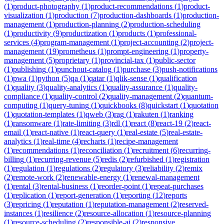
(
1
)
product-photography
(
1
)
product-recommendations
(
1
)
product-
visualization
(
1
)
production
(
7
)
production-dashboards
(
1
)
production-
management
(
1
)
production-planning
(
2
)
production-scheduling
(
1
)
productivity
(
9
)
productization
(
1
)
products
(
1
)
professional-
services
(
4
)
program-management
(
1
)
project-accounting
(
2
)
project-
management
(
19
)
prometheus
(
1
)
prompt-engineering
(
1
)
property-
management
(
5
)
proprietary
(
1
)
provincial-tax
(
1
)
public-sector
(
1
)
publishing
(
1
)
punchout-catalog
(
1
)
purchase
(
3
)
push-notifications
(
1
)
pwa
(
1
)
python
(
5
)
qa
(
1
)
qatar
(
1
)
qlik-sense
(
1
)
qualification
(
1
)
quality
(
3
)
quality-analytics
(
1
)
quality-assurance
(
1
)
quality-
compliance
(
1
)
quality-control
(
2
)
quality-management
(
2
)
quantum-
computing
(
1
)
query-tuning
(
1
)
quickbooks
(
8
)
quickstart
(
1
)
quotation
(
1
)
quotation-templates
(
1
)
qweb
(
3
)
rag
(
1
)
rakuten
(
1
)
ranking
(
1
)
ransomware
(
1
)
rate-limiting
(
3
)
rdl
(
1
)
react
(
8
)
react-19
(
2
)
react-
email
(
1
)
react-native
(
1
)
react-query
(
1
)
real-estate
(
5
)
real-estate-
analytics
(
1
)
real-time
(
4
)
recharts
(
1
)
recipe-management
(
1
)
recommendations
(
1
)
reconciliation
(
1
)
recruitment
(
6
)
recurring-
billing
(
1
)
recurring-revenue
(
5
)
redis
(
2
)
refurbished
(
1
)
registration
(
1
)
regulation
(
1
)
regulations
(
2
)
regulatory
(
3
)
reliability
(
2
)
remix
(
2
)
remote-work
(
2
)
renewable-energy
(
1
)
renewal-management
(
1
)
rental
(
3
)
rental-business
(
1
)
reorder-point
(
1
)
repeat-purchases
(
1
)
replication
(
1
)
report-generation
(
1
)
reporting
(
12
)
reports
(
3
)
repricing
(
1
)
reputation
(
1
)
reputation-management
(
2
)
reserved-
instances
(
1
)
resilience
(
2
)
resource-allocation
(
1
)
resource-planning
(
1
)
resource-scheduling
(
2
)
responsible-ai
(
2
)
responsive