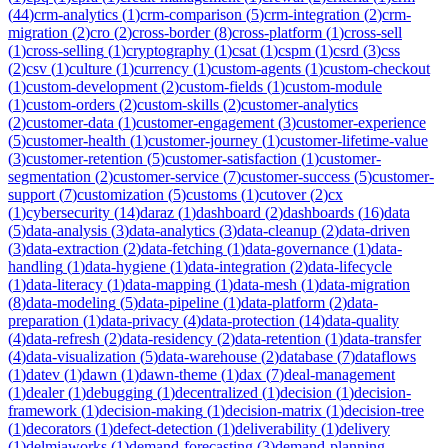
(
44
)
crm-analytics
(
1
)
crm-comparison
(
5
)
crm-integration
(
2
)
crm-
migration
(
2
)
cro
(
2
)
cross-border
(
8
)
cross-platform
(
1
)
cross-sell
(
1
)
cross-selling
(
1
)
cryptography
(
1
)
csat
(
1
)
cspm
(
1
)
csrd
(
3
)
css
(
2
)
csv
(
1
)
culture
(
1
)
currency
(
1
)
custom-agents
(
1
)
custom-checkout
(
1
)
custom-development
(
2
)
custom-fields
(
1
)
custom-module
(
1
)
custom-orders
(
2
)
custom-skills
(
2
)
customer-analytics
(
2
)
customer-data
(
1
)
customer-engagement
(
3
)
customer-experience
(
5
)
customer-health
(
1
)
customer-journey
(
1
)
customer-lifetime-value
(
3
)
customer-retention
(
5
)
customer-satisfaction
(
1
)
customer-
segmentation
(
2
)
customer-service
(
7
)
customer-success
(
5
)
customer-
support
(
7
)
customization
(
5
)
customs
(
1
)
cutover
(
2
)
cx
(
1
)
cybersecurity
(
14
)
daraz
(
1
)
dashboard
(
2
)
dashboards
(
16
)
data
(
5
)
data-analysis
(
3
)
data-analytics
(
3
)
data-cleanup
(
2
)
data-driven
(
3
)
data-extraction
(
2
)
data-fetching
(
1
)
data-governance
(
1
)
data-
handling
(
1
)
data-hygiene
(
1
)
data-integration
(
2
)
data-lifecycle
(
1
)
data-literacy
(
1
)
data-mapping
(
1
)
data-mesh
(
1
)
data-migration
(
8
)
data-modeling
(
5
)
data-pipeline
(
1
)
data-platform
(
2
)
data-
preparation
(
1
)
data-privacy
(
4
)
data-protection
(
14
)
data-quality
(
4
)
data-refresh
(
2
)
data-residency
(
2
)
data-retention
(
1
)
data-transfer
(
4
)
data-visualization
(
5
)
data-warehouse
(
2
)
database
(
7
)
dataflows
(
1
)
datev
(
1
)
dawn
(
1
)
dawn-theme
(
1
)
dax
(
7
)
deal-management
(
1
)
dealer
(
1
)
debugging
(
1
)
decentralized
(
1
)
decision
(
1
)
decision-
framework
(
1
)
decision-making
(
1
)
decision-matrix
(
1
)
decision-tree
(
1
)
decorators
(
1
)
defect-detection
(
1
)
deliverability
(
1
)
delivery
(
1
)
delmiaworks
(
1
)
demand-forecasting
(
3
)
demand-planning