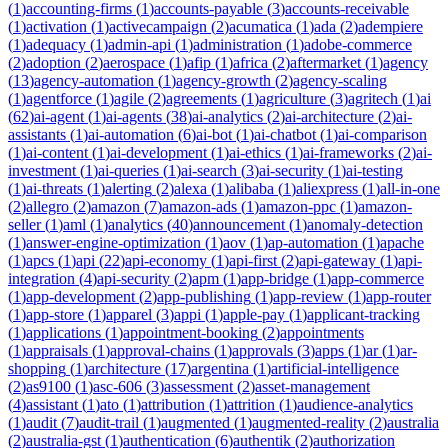
(
1
)
accounting-firms
(
1
)
accounts-payable
(
3
)
accounts-receivable
(
1
)
activation
(
1
)
activecampaign
(
2
)
acumatica
(
1
)
ada
(
2
)
adempiere
(
1
)
adequacy
(
1
)
admin-api
(
1
)
administration
(
1
)
adobe-commerce
(
2
)
adoption
(
2
)
aerospace
(
1
)
afip
(
1
)
africa
(
2
)
aftermarket
(
1
)
agency
(
13
)
agency-automation
(
1
)
agency-growth
(
2
)
agency-scaling
(
1
)
agentforce
(
1
)
agile
(
2
)
agreements
(
1
)
agriculture
(
3
)
agritech
(
1
)
ai
(
62
)
ai-agent
(
1
)
ai-agents
(
38
)
ai-analytics
(
2
)
ai-architecture
(
2
)
ai-
assistants
(
1
)
ai-automation
(
6
)
ai-bot
(
1
)
ai-chatbot
(
1
)
ai-comparison
(
1
)
ai-content
(
1
)
ai-development
(
1
)
ai-ethics
(
1
)
ai-frameworks
(
2
)
ai-
investment
(
1
)
ai-queries
(
1
)
ai-search
(
3
)
ai-security
(
1
)
ai-testing
(
1
)
ai-threats
(
1
)
alerting
(
2
)
alexa
(
1
)
alibaba
(
1
)
aliexpress
(
1
)
all-in-one
(
2
)
allegro
(
2
)
amazon
(
7
)
amazon-ads
(
1
)
amazon-ppc
(
1
)
amazon-
seller
(
1
)
aml
(
1
)
analytics
(
40
)
announcement
(
1
)
anomaly-detection
(
1
)
answer-engine-optimization
(
1
)
aov
(
1
)
ap-automation
(
1
)
apache
(
1
)
apcs
(
1
)
api
(
22
)
api-economy
(
1
)
api-first
(
2
)
api-gateway
(
1
)
api-
integration
(
4
)
api-security
(
2
)
apm
(
1
)
app-bridge
(
1
)
app-commerce
(
1
)
app-development
(
2
)
app-publishing
(
1
)
app-review
(
1
)
app-router
(
1
)
app-store
(
1
)
apparel
(
3
)
appi
(
1
)
apple-pay
(
1
)
applicant-tracking
(
1
)
applications
(
1
)
appointment-booking
(
2
)
appointments
(
1
)
appraisals
(
1
)
approval-chains
(
1
)
approvals
(
3
)
apps
(
1
)
ar
(
1
)
ar-
shopping
(
1
)
architecture
(
17
)
argentina
(
1
)
artificial-intelligence
(
2
)
as9100
(
1
)
asc-606
(
3
)
assessment
(
2
)
asset-management
(
4
)
assistant
(
1
)
ato
(
1
)
attribution
(
1
)
attrition
(
1
)
audience-analytics
(
1
)
audit
(
7
)
audit-trail
(
1
)
augmented
(
1
)
augmented-reality
(
2
)
australia
(
2
)
australia-gst
(
1
)
authentication
(
6
)
authentik
(
2
)
authorization