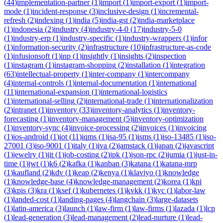
(
44
)
implementation-partner
(
1
)
import
(
1
)
import-export
(
1
)
import-
mode
(
1
)
incident-response
(
3
)
inclusive-design
(
1
)
incremental-
refresh
(
2
)
indexing
(
1
)
india
(
5
)
india-gst
(
2
)
india-marketplace
(
1
)
indonesia
(
2
)
industry
(
4
)
industry-4-0
(
17
)
industry-5-0
(
1
)
industry-erp
(
1
)
industry-specific
(
1
)
industry-wrappers
(
1
)
infor
(
1
)
information-security
(
2
)
infrastructure
(
10
)
infrastructure-as-code
(
1
)
infusionsoft
(
1
)
inp
(
1
)
insightly
(
1
)
insights
(
2
)
inspection
(
1
)
instagram
(
1
)
instagram-shopping
(
2
)
installation
(
1
)
integration
(
63
)
intellectual-property
(
1
)
inter-company
(
1
)
intercompany
(
4
)
internal-controls
(
1
)
internal-documentation
(
1
)
international
(
11
)
international-expansion
(
1
)
international-logistics
(
1
)
international-selling
(
2
)
international-trade
(
1
)
internationalization
(
2
)
intranet
(
1
)
inventory
(
33
)
inventory-analytics
(
1
)
inventory-
forecasting
(
1
)
inventory-management
(
5
)
inventory-optimization
(
1
)
inventory-sync
(
4
)
invoice-processing
(
2
)
invoices
(
1
)
invoicing
(
1
)
ios-android
(
1
)
iot
(
11
)
iqms
(
1
)
isa-95
(
1
)
isms
(
1
)
iso-13485
(
1
)
iso-
27001
(
3
)
iso-9001
(
1
)
italy
(
1
)
iva
(
2
)
jamstack
(
1
)
japan
(
2
)
javascript
(
1
)
jewelry
(
1
)
jit
(
1
)
job-costing
(
2
)
jpk
(
1
)
json-rpc
(
2
)
jumia
(
1
)
just-in-
time
(
1
)
jwt
(
1
)
k6
(
2
)
kafka
(
1
)
kanban
(
3
)
katana
(
1
)
katana-mrp
(
1
)
kaufland
(
2
)
kdv
(
1
)
keap
(
2
)
kenya
(
1
)
klaviyo
(
1
)
knowledge
(
1
)
knowledge-base
(
4
)
knowledge-management
(
2
)
korea
(
1
)
kpi
(
3
)
kpis
(
3
)
kra
(
1
)
ksef
(
1
)
kubernetes
(
1
)
kvkk
(
1
)
kyc
(
1
)
labor-law
(
1
)
landed-cost
(
1
)
landing-pages
(
4
)
langchain
(
3
)
large-datasets
(
1
)
latin-america
(
3
)
launch
(
1
)
law-firm
(
1
)
law-firms
(
1
)
lazada
(
1
)
lcp
(
1
)
lead-generation
(
3
)
lead-management
(
2
)
lead-nurture
(
1
)
lead-