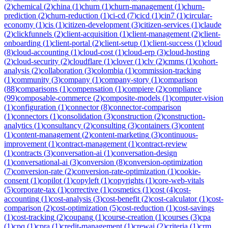
(
2
)
chemical
(
2
)
china
(
1
)
churn
(
1
)
churn-management
(
1
)
churn-
prediction
(
2
)
churn-reduction
(
1
)
ci-cd
(
7
)
cicd
(
1
)
cin7
(
1
)
circular-
economy
(
1
)
cis
(
1
)
citizen-development
(
3
)
citizen-services
(
1
)
claude
(
2
)
clickfunnels
(
2
)
client-acquisition
(
1
)
client-management
(
2
)
client-
onboarding
(
1
)
client-portal
(
2
)
client-setup
(
1
)
client-success
(
1
)
cloud
(
8
)
cloud-accounting
(
1
)
cloud-cost
(
1
)
cloud-erp
(
3
)
cloud-hosting
(
2
)
cloud-security
(
2
)
cloudflare
(
1
)
clover
(
1
)
clv
(
2
)
cmms
(
1
)
cohort-
analysis
(
2
)
collaboration
(
3
)
colombia
(
1
)
commission-tracking
(
1
)
community
(
3
)
company
(
1
)
company-story
(
1
)
comparison
(
88
)
comparisons
(
1
)
compensation
(
1
)
compiere
(
2
)
compliance
(
99
)
composable-commerce
(
2
)
composite-models
(
1
)
computer-vision
(
1
)
configuration
(
1
)
connector
(
8
)
connector-comparison
(
1
)
connectors
(
1
)
consolidation
(
3
)
construction
(
2
)
construction-
analytics
(
1
)
consultancy
(
2
)
consulting
(
3
)
containers
(
3
)
content
(
1
)
content-management
(
2
)
content-marketing
(
3
)
continuous-
improvement
(
1
)
contract-management
(
1
)
contract-review
(
1
)
contracts
(
3
)
conversation-ai
(
1
)
conversation-design
(
1
)
conversational-ai
(
3
)
conversion
(
8
)
conversion-optimization
(
7
)
conversion-rate
(
2
)
conversion-rate-optimization
(
1
)
cookie-
consent
(
1
)
copilot
(
1
)
copyleft
(
1
)
copyrights
(
1
)
core-web-vitals
(
5
)
corporate-tax
(
1
)
corrective
(
1
)
cosmetics
(
1
)
cost
(
4
)
cost-
accounting
(
1
)
cost-analysis
(
3
)
cost-benefit
(
2
)
cost-calculator
(
1
)
cost-
comparison
(
2
)
cost-optimization
(
5
)
cost-reduction
(
1
)
cost-savings
(
1
)
cost-tracking
(
2
)
coupang
(
1
)
course-creation
(
1
)
courses
(
3
)
cpa
(
1
)
cpq
(
1
)
cpra
(
1
)
credit-management
(
1
)
crewai
(
2
)
criteria
(
1
)
crm