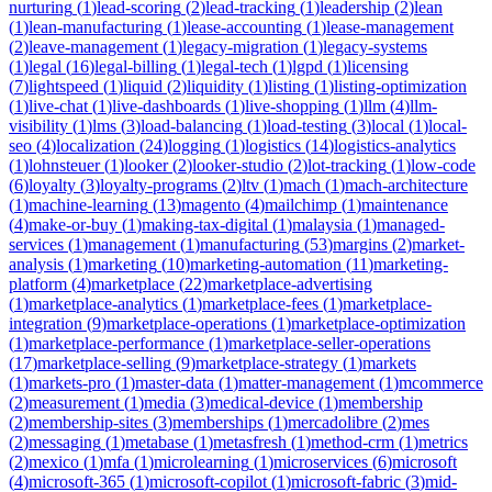
nurturing
(
1
)
lead-scoring
(
2
)
lead-tracking
(
1
)
leadership
(
2
)
lean
(
1
)
lean-manufacturing
(
1
)
lease-accounting
(
1
)
lease-management
(
2
)
leave-management
(
1
)
legacy-migration
(
1
)
legacy-systems
(
1
)
legal
(
16
)
legal-billing
(
1
)
legal-tech
(
1
)
lgpd
(
1
)
licensing
(
7
)
lightspeed
(
1
)
liquid
(
2
)
liquidity
(
1
)
listing
(
1
)
listing-optimization
(
1
)
live-chat
(
1
)
live-dashboards
(
1
)
live-shopping
(
1
)
llm
(
4
)
llm-
visibility
(
1
)
lms
(
3
)
load-balancing
(
1
)
load-testing
(
3
)
local
(
1
)
local-
seo
(
4
)
localization
(
24
)
logging
(
1
)
logistics
(
14
)
logistics-analytics
(
1
)
lohnsteuer
(
1
)
looker
(
2
)
looker-studio
(
2
)
lot-tracking
(
1
)
low-code
(
6
)
loyalty
(
3
)
loyalty-programs
(
2
)
ltv
(
1
)
mach
(
1
)
mach-architecture
(
1
)
machine-learning
(
13
)
magento
(
4
)
mailchimp
(
1
)
maintenance
(
4
)
make-or-buy
(
1
)
making-tax-digital
(
1
)
malaysia
(
1
)
managed-
services
(
1
)
management
(
1
)
manufacturing
(
53
)
margins
(
2
)
market-
analysis
(
1
)
marketing
(
10
)
marketing-automation
(
11
)
marketing-
platform
(
4
)
marketplace
(
22
)
marketplace-advertising
(
1
)
marketplace-analytics
(
1
)
marketplace-fees
(
1
)
marketplace-
integration
(
9
)
marketplace-operations
(
1
)
marketplace-optimization
(
1
)
marketplace-performance
(
1
)
marketplace-seller-operations
(
17
)
marketplace-selling
(
9
)
marketplace-strategy
(
1
)
markets
(
1
)
markets-pro
(
1
)
master-data
(
1
)
matter-management
(
1
)
mcommerce
(
2
)
measurement
(
1
)
media
(
3
)
medical-device
(
1
)
membership
(
2
)
membership-sites
(
3
)
memberships
(
1
)
mercadolibre
(
2
)
mes
(
2
)
messaging
(
1
)
metabase
(
1
)
metasfresh
(
1
)
method-crm
(
1
)
metrics
(
2
)
mexico
(
1
)
mfa
(
1
)
microlearning
(
1
)
microservices
(
6
)
microsoft
(
4
)
microsoft-365
(
1
)
microsoft-copilot
(
1
)
microsoft-fabric
(
3
)
mid-