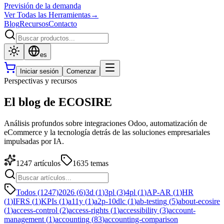
Previsión de la demanda
Ver Todas las Herramientas
→
Blog
Recursos
Contacto
es
Iniciar sesión
Comenzar
Perspectivas y recursos
El blog de ECOSIRE
Análisis profundos sobre integraciones Odoo, automatización de
eCommerce y la tecnología detrás de las soluciones empresariales
impulsadas por IA.
1247
artículos
1635
temas
Todos (1247)
2026
(
6
)
3d
(
1
)
3pl
(
3
)
4pl
(
1
)
AP-AR
(
1
)
HR
(
1
)
IFRS
(
1
)
KPIs
(
1
)
a11y
(
1
)
a2p-10dlc
(
1
)
ab-testing
(
5
)
about-ecosire
(
1
)
access-control
(
2
)
access-rights
(
1
)
accessibility
(
3
)
account-
management
(
1
)
accounting
(
83
)
accounting-comparison