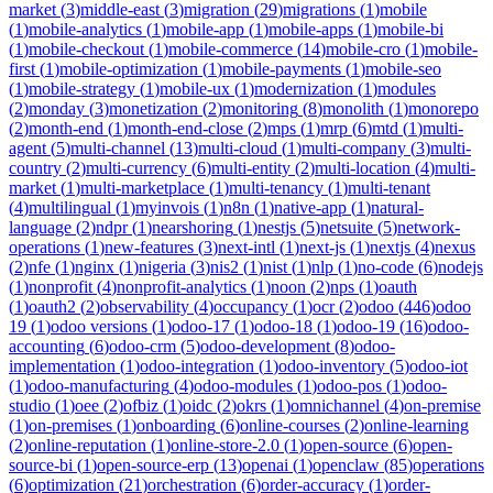
market
(
3
)
middle-east
(
3
)
migration
(
29
)
migrations
(
1
)
mobile
(
1
)
mobile-analytics
(
1
)
mobile-app
(
1
)
mobile-apps
(
1
)
mobile-bi
(
1
)
mobile-checkout
(
1
)
mobile-commerce
(
14
)
mobile-cro
(
1
)
mobile-
first
(
1
)
mobile-optimization
(
1
)
mobile-payments
(
1
)
mobile-seo
(
1
)
mobile-strategy
(
1
)
mobile-ux
(
1
)
modernization
(
1
)
modules
(
2
)
monday
(
3
)
monetization
(
2
)
monitoring
(
8
)
monolith
(
1
)
monorepo
(
2
)
month-end
(
1
)
month-end-close
(
2
)
mps
(
1
)
mrp
(
6
)
mtd
(
1
)
multi-
agent
(
5
)
multi-channel
(
13
)
multi-cloud
(
1
)
multi-company
(
3
)
multi-
country
(
2
)
multi-currency
(
6
)
multi-entity
(
2
)
multi-location
(
4
)
multi-
market
(
1
)
multi-marketplace
(
1
)
multi-tenancy
(
1
)
multi-tenant
(
4
)
multilingual
(
1
)
myinvois
(
1
)
n8n
(
1
)
native-app
(
1
)
natural-
language
(
2
)
ndpr
(
1
)
nearshoring
(
1
)
nestjs
(
5
)
netsuite
(
5
)
network-
operations
(
1
)
new-features
(
3
)
next-intl
(
1
)
next-js
(
1
)
nextjs
(
4
)
nexus
(
2
)
nfe
(
1
)
nginx
(
1
)
nigeria
(
3
)
nis2
(
1
)
nist
(
1
)
nlp
(
1
)
no-code
(
6
)
nodejs
(
1
)
nonprofit
(
4
)
nonprofit-analytics
(
1
)
noon
(
2
)
nps
(
1
)
oauth
(
1
)
oauth2
(
2
)
observability
(
4
)
occupancy
(
1
)
ocr
(
2
)
odoo
(
446
)
odoo
19
(
1
)
odoo versions
(
1
)
odoo-17
(
1
)
odoo-18
(
1
)
odoo-19
(
16
)
odoo-
accounting
(
6
)
odoo-crm
(
5
)
odoo-development
(
8
)
odoo-
implementation
(
1
)
odoo-integration
(
1
)
odoo-inventory
(
5
)
odoo-iot
(
1
)
odoo-manufacturing
(
4
)
odoo-modules
(
1
)
odoo-pos
(
1
)
odoo-
studio
(
1
)
oee
(
2
)
ofbiz
(
1
)
oidc
(
2
)
okrs
(
1
)
omnichannel
(
4
)
on-premise
(
1
)
on-premises
(
1
)
onboarding
(
6
)
online-courses
(
2
)
online-learning
(
2
)
online-reputation
(
1
)
online-store-2.0
(
1
)
open-source
(
6
)
open-
source-bi
(
1
)
open-source-erp
(
13
)
openai
(
1
)
openclaw
(
85
)
operations
(
6
)
optimization
(
21
)
orchestration
(
6
)
order-accuracy
(
1
)
order-