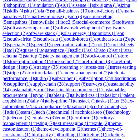
(
8
)
shopifyql
(
1
)
simulation
(
3
)
sis
(
1
)
sisense
(
1
)
six-sigma
(
1
)
sizing
(
1
)
skills
(
4
)
sku
(
1
)
sla
(
5
)
small-business
(
10
)
smart-factory
(
1
)
smart-
narratives
(
1
)
smart-warehouse
(
1
)
smb
(
9
)
sms-marketing
(
5
)
snapshots
(
1
)
snowflake
(
1
)
soc2
(
5
)
social-commerce
(
5
)
software
(
4
)
software-comparison
(
1
)
software-development
(
1
)
software-
selection
(
2
)
software-stack
(
1
)
solar-energy
(
1
)
solutions
(
1
)
sop
(
2
)
south-africa
(
3
)
south-asia
(
1
)
south-korea
(
1
)
southeast-asia
(
2
)
spc
(
1
)
specialty
(
1
)
speed
(
1
)
speed-optimization
(
2
)
spot
(
1
)
spreadsheets
(
1
)
sql
(
2
)
square
(
1
)
squarespace
(
1
)
ssdlc
(
1
)
ssl
(
2
)
sso
(
2
)
sst
(
1
)
star-
schema
(
2
)
startup
(
2
)
state-management
(
1
)
stock-control
(
1
)
store
(
1
)
store-optimization
(
1
)
store-setup
(
2
)
storefront-api
(
3
)
storefront-
design
(
1
)
stp
(
1
)
strategy
(
35
)
streaming
(
4
)
stress-test
(
1
)
stress-testing
(
1
)
stripe
(
2
)
structured-data
(
1
)
student-management
(
2
)
student-
performance
(
1
)
studio
(
3
)
subscriber
(
1
)
subscription
(
2
)
subscriptions
(
6
)
supplier
(
1
)
supply-chain
(
28
)
support
(
6
)
surveys
(
1
)
sustainability
(
14
)
sustainability-roi
(
1
)
sustainable-ecommerce
(
1
)
sustainable-
procurement
(
1
)
sync
(
1
)
tableau
(
3
)
tailwind-css
(
1
)
takealot
(
1
)
talent-
acquisition
(
2
)
tally
(
4
)
tally-prime
(
1
)
tanstack
(
1
)
tasks
(
1
)
tax
(
5
)
tax-
automation
(
2
)
tax-compliance
(
3
)
taxation
(
1
)
tco
(
5
)
tco-analysis
(
1
)
tds
(
1
)
team
(
1
)
tech
(
1
)
technical
(
1
)
technical-seo
(
4
)
technology
(
2
)
telecom
(
3
)
templates
(
3
)
temu
(
1
)
terraform
(
1
)
territory-
management
(
1
)
testing
(
7
)
text-messaging
(
1
)
textile
(
2
)
theme-
customization
(
1
)
theme-development
(
2
)
themes
(
1
)
theory-of-
constraints
(
1
)
third-party
(
1
)
throttling
(
1
)
ticketing
(
1
)
ticketing-