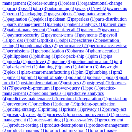
management
(
2
)
order-routing
(
1
)
orders
(
1
)
organizational-change
(
1
)
orm
(
3
)
oss
(
1
)
otto
(
3
)
outsourcing
(
3
)
owasp
(
1
)
owl
(
2
)
ownership
(
1
)
ozon
(
1
)
packaging
(
2
)
page-objects
(
1
)
paginated-reports
(
1
)
pagination
(
1
)
pajak
(
1
)
pakistan
(
2
)
paperless
(
1
)
parts-distribution
(
1
)
parts-management
(
1
)
patents
(
1
)
patient-analytics
(
1
)
patient-care
(
2
)
patient-management
(
1
)
patient-recall
(
1
)
patterns
(
5
)
payment
(
1
)
payment-security
(
2
)
payment-terms
(
1
)
payments
(
5
)
payroll
(
18
)
pci-dss
(
4
)
pdf
(
2
)
pdfkit
(
1
)
pdpl
(
2
)
peachtree
(
2
)
penetration-
testing
(
1
)
people-analytics
(
2
)
performance
(
25
)
performance-review
(
1
)
permissions
(
1
)
personalization
(
5
)
pharma
(
4
)
pharmaceutical
(
2
)
philippines
(
1
)
phishing
(
1
)
pick-pack-ship
(
1
)
pim
(
1
)
pipa
(
1
)
pipeda
(
1
)
pipedrive
(
2
)
pipeline
(
9
)
pipeline-automation
(
1
)
pipl
(
1
)
pixel-perfect
(
1
)
planning
(
9
)
plans
(
1
)
platform
(
3
)
playwright
(
2
)
plex
(
1
)
plex-smart-manufacturing
(
1
)
plm
(
2
)
plumbing
(
1
)
pm2
(
1
)
pms
(
1
)
pnpm
(
1
)
point-of-sale
(
3
)
poland
(
3
)
polaris
(
1
)
pos
(
9
)
post-
brexit
(
1
)
post-implementation
(
2
)
postgres
(
2
)
postgresql
(
10
)
power-
bi
(
79
)
power-bi-premium
(
1
)
power-query
(
1
)
ppc
(
1
)
practice-
management
(
2
)
precious-metals
(
1
)
predictive-analytics
(
4
)
predictive-maintenance
(
2
)
premium
(
2
)
preparation
(
1
)
prestashop
(
1
)
preventive
(
1
)
pricelists
(
1
)
pricing
(
19
)
pricing-optimization
(
1
)
pricing-strategy
(
3
)
printing
(
1
)
prisma
(
1
)
privacy
(
12
)
privacy-act
(
1
)
privacy-by-design
(
1
)
process
(
2
)
process-improvement
(
1
)
process-
management
(
1
)
process-mining
(
1
)
process-safety
(
1
)
procurement
(
11
)
product-costing
(
1
)
product-descriptions
(
1
)
product-management
(
2
)
product-mapping
(
1
)
product-optimization
(
1
)
product-pages