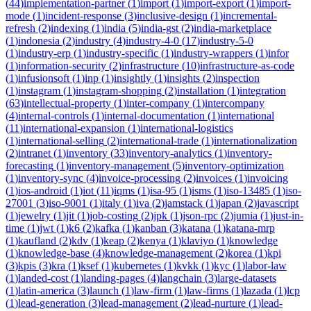
(
44
)
implementation-partner
(
1
)
import
(
1
)
import-export
(
1
)
import-
mode
(
1
)
incident-response
(
3
)
inclusive-design
(
1
)
incremental-
refresh
(
2
)
indexing
(
1
)
india
(
5
)
india-gst
(
2
)
india-marketplace
(
1
)
indonesia
(
2
)
industry
(
4
)
industry-4-0
(
17
)
industry-5-0
(
1
)
industry-erp
(
1
)
industry-specific
(
1
)
industry-wrappers
(
1
)
infor
(
1
)
information-security
(
2
)
infrastructure
(
10
)
infrastructure-as-code
(
1
)
infusionsoft
(
1
)
inp
(
1
)
insightly
(
1
)
insights
(
2
)
inspection
(
1
)
instagram
(
1
)
instagram-shopping
(
2
)
installation
(
1
)
integration
(
63
)
intellectual-property
(
1
)
inter-company
(
1
)
intercompany
(
4
)
internal-controls
(
1
)
internal-documentation
(
1
)
international
(
11
)
international-expansion
(
1
)
international-logistics
(
1
)
international-selling
(
2
)
international-trade
(
1
)
internationalization
(
2
)
intranet
(
1
)
inventory
(
33
)
inventory-analytics
(
1
)
inventory-
forecasting
(
1
)
inventory-management
(
5
)
inventory-optimization
(
1
)
inventory-sync
(
4
)
invoice-processing
(
2
)
invoices
(
1
)
invoicing
(
1
)
ios-android
(
1
)
iot
(
11
)
iqms
(
1
)
isa-95
(
1
)
isms
(
1
)
iso-13485
(
1
)
iso-
27001
(
3
)
iso-9001
(
1
)
italy
(
1
)
iva
(
2
)
jamstack
(
1
)
japan
(
2
)
javascript
(
1
)
jewelry
(
1
)
jit
(
1
)
job-costing
(
2
)
jpk
(
1
)
json-rpc
(
2
)
jumia
(
1
)
just-in-
time
(
1
)
jwt
(
1
)
k6
(
2
)
kafka
(
1
)
kanban
(
3
)
katana
(
1
)
katana-mrp
(
1
)
kaufland
(
2
)
kdv
(
1
)
keap
(
2
)
kenya
(
1
)
klaviyo
(
1
)
knowledge
(
1
)
knowledge-base
(
4
)
knowledge-management
(
2
)
korea
(
1
)
kpi
(
3
)
kpis
(
3
)
kra
(
1
)
ksef
(
1
)
kubernetes
(
1
)
kvkk
(
1
)
kyc
(
1
)
labor-law
(
1
)
landed-cost
(
1
)
landing-pages
(
4
)
langchain
(
3
)
large-datasets
(
1
)
latin-america
(
3
)
launch
(
1
)
law-firm
(
1
)
law-firms
(
1
)
lazada
(
1
)
lcp
(
1
)
lead-generation
(
3
)
lead-management
(
2
)
lead-nurture
(
1
)
lead-