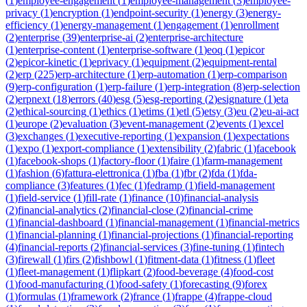
(
1
)
employee-engagement
(
1
)
employee-management
(
3
)
employee-
privacy
(
1
)
encryption
(
1
)
endpoint-security
(
1
)
energy
(
3
)
energy-
efficiency
(
1
)
energy-management
(
1
)
engagement
(
1
)
enrollment
(
2
)
enterprise
(
39
)
enterprise-ai
(
2
)
enterprise-architecture
(
1
)
enterprise-content
(
1
)
enterprise-software
(
1
)
eoq
(
1
)
epicor
(
2
)
epicor-kinetic
(
1
)
eprivacy
(
1
)
equipment
(
2
)
equipment-rental
(
2
)
erp
(
225
)
erp-architecture
(
1
)
erp-automation
(
1
)
erp-comparison
(
9
)
erp-configuration
(
1
)
erp-failure
(
1
)
erp-integration
(
8
)
erp-selection
(
2
)
erpnext
(
18
)
errors
(
40
)
esg
(
5
)
esg-reporting
(
2
)
esignature
(
1
)
eta
(
2
)
ethical-sourcing
(
1
)
ethics
(
1
)
etims
(
1
)
etl
(
5
)
etsy
(
3
)
eu
(
2
)
eu-ai-act
(
1
)
europe
(
2
)
evaluation
(
3
)
event-management
(
2
)
events
(
1
)
excel
(
3
)
exchanges
(
1
)
executive-reporting
(
1
)
expansion
(
1
)
expectations
(
1
)
expo
(
1
)
export-compliance
(
1
)
extensibility
(
2
)
fabric
(
1
)
facebook
(
1
)
facebook-shops
(
1
)
factory-floor
(
1
)
faire
(
1
)
farm-management
(
1
)
fashion
(
6
)
fattura-elettronica
(
1
)
fba
(
1
)
fbr
(
2
)
fda
(
1
)
fda-
compliance
(
3
)
features
(
1
)
fec
(
1
)
fedramp
(
1
)
field-management
(
1
)
field-service
(
1
)
fill-rate
(
1
)
finance
(
10
)
financial-analysis
(
2
)
financial-analytics
(
2
)
financial-close
(
2
)
financial-crime
(
1
)
financial-dashboard
(
1
)
financial-management
(
1
)
financial-metrics
(
1
)
financial-planning
(
1
)
financial-projections
(
1
)
financial-reporting
(
4
)
financial-reports
(
2
)
financial-services
(
3
)
fine-tuning
(
1
)
fintech
(
3
)
firewall
(
1
)
firs
(
2
)
fishbowl
(
1
)
fitment-data
(
1
)
fitness
(
1
)
fleet
(
1
)
fleet-management
(
1
)
flipkart
(
2
)
food-beverage
(
4
)
food-cost
(
1
)
food-manufacturing
(
1
)
food-safety
(
1
)
forecasting
(
9
)
forex
(
1
)
formulas
(
1
)
framework
(
2
)
france
(
1
)
frappe
(
4
)
frappe-cloud