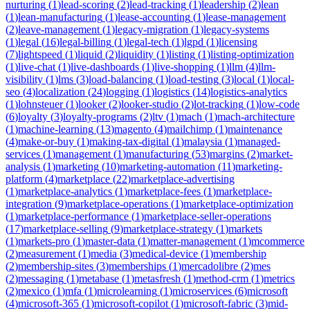
nurturing
(
1
)
lead-scoring
(
2
)
lead-tracking
(
1
)
leadership
(
2
)
lean
(
1
)
lean-manufacturing
(
1
)
lease-accounting
(
1
)
lease-management
(
2
)
leave-management
(
1
)
legacy-migration
(
1
)
legacy-systems
(
1
)
legal
(
16
)
legal-billing
(
1
)
legal-tech
(
1
)
lgpd
(
1
)
licensing
(
7
)
lightspeed
(
1
)
liquid
(
2
)
liquidity
(
1
)
listing
(
1
)
listing-optimization
(
1
)
live-chat
(
1
)
live-dashboards
(
1
)
live-shopping
(
1
)
llm
(
4
)
llm-
visibility
(
1
)
lms
(
3
)
load-balancing
(
1
)
load-testing
(
3
)
local
(
1
)
local-
seo
(
4
)
localization
(
24
)
logging
(
1
)
logistics
(
14
)
logistics-analytics
(
1
)
lohnsteuer
(
1
)
looker
(
2
)
looker-studio
(
2
)
lot-tracking
(
1
)
low-code
(
6
)
loyalty
(
3
)
loyalty-programs
(
2
)
ltv
(
1
)
mach
(
1
)
mach-architecture
(
1
)
machine-learning
(
13
)
magento
(
4
)
mailchimp
(
1
)
maintenance
(
4
)
make-or-buy
(
1
)
making-tax-digital
(
1
)
malaysia
(
1
)
managed-
services
(
1
)
management
(
1
)
manufacturing
(
53
)
margins
(
2
)
market-
analysis
(
1
)
marketing
(
10
)
marketing-automation
(
11
)
marketing-
platform
(
4
)
marketplace
(
22
)
marketplace-advertising
(
1
)
marketplace-analytics
(
1
)
marketplace-fees
(
1
)
marketplace-
integration
(
9
)
marketplace-operations
(
1
)
marketplace-optimization
(
1
)
marketplace-performance
(
1
)
marketplace-seller-operations
(
17
)
marketplace-selling
(
9
)
marketplace-strategy
(
1
)
markets
(
1
)
markets-pro
(
1
)
master-data
(
1
)
matter-management
(
1
)
mcommerce
(
2
)
measurement
(
1
)
media
(
3
)
medical-device
(
1
)
membership
(
2
)
membership-sites
(
3
)
memberships
(
1
)
mercadolibre
(
2
)
mes
(
2
)
messaging
(
1
)
metabase
(
1
)
metasfresh
(
1
)
method-crm
(
1
)
metrics
(
2
)
mexico
(
1
)
mfa
(
1
)
microlearning
(
1
)
microservices
(
6
)
microsoft
(
4
)
microsoft-365
(
1
)
microsoft-copilot
(
1
)
microsoft-fabric
(
3
)
mid-