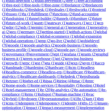
(
1
)
fraud-detection
(
2
)
fraud-prevention
(
2
)
free
(
1
)
free-accounting
(
1
)
free-tool
(
1
)
free-tools
(
1
)
free-zone
(
1
)
freelancer
(
2
)
freelancers
(
1
)
freshbooks
(
2
)
freshdesk
(
1
)
freshsales
(
1
)
freshworks
(
1
)
frontend
(
3
)
fruugo
(
1
)
fta
(
1
)
fulfillment
(
7
)
functions
(
2
)
fund-accounting
(
2
)
fundraising
(
1
)
funnel-builder
(
2
)
funnels
(
4
)
furniture
(
2
)
future
(
3
)
future-of-work
(
1
)
gantt
(
1
)
gateway
(
1
)
gateways
(
1
)
gcc
(
1
)
gcp
(
2
)
gdpr
(
12
)
gds
(
1
)
gemini
(
1
)
general-ai
(
1
)
generation
(
1
)
generative-
ai
(
2
)
geo
(
1
)
germany
(
23
)
getting-started
(
1
)
github-actions
(
3
)
global
(
3
)
global-compliance
(
1
)
global-ecommerce
(
1
)
global-expansion
(
1
)
global-operations
(
1
)
gmp
(
2
)
go-live
(
2
)
gobd
(
1
)
gohighlevel
(
76
)
google
(
1
)
google-analytics
(
2
)
google-business
(
1
)
google-
business-profile
(
1
)
google-cloud
(
2
)
google-pay
(
1
)
google-reviews
(
1
)
governance
(
8
)
government
(
3
)
gpt
(
1
)
grafana
(
1
)
grants
(
2
)
graphql
(
4
)
green-it
(
1
)
green-warehouse
(
1
)
gri
(
2
)
growing-business
(
1
)
growth
(
1
)
grpc
(
1
)
gst
(
7
)
gta
(
1
)
guide
(
43
)
gxp
(
2
)
gym
(
1
)
haccp
(
2
)
handmade
(
3
)
hardening
(
2
)
hardware
(
1
)
hcm
(
1
)
headless
(
4
)
headless-commerce
(
3
)
headless-erp
(
1
)
healthcare
(
9
)
healthcare-
analytics
(
1
)
healthcare-dashboards
(
1
)
helpdesk
(
7
)
hepsiburada
(
1
)
hetzner
(
1
)
higher-ed
(
1
)
hipaa
(
5
)
hiring
(
4
)
hmac
(
1
)
hmrc
(
2
)
home-goods
(
1
)
home-services
(
1
)
hospitality
(
5
)
hosting
(
3
)
hotel
(
1
)
hotel-management
(
1
)
hr
(
20
)
hr-analytics
(
2
)
hr-automation
(
1
)
hr-
compliance
(
1
)
hrms
(
1
)
hubspot
(
7
)
human-machine
(
1
)
hvac
(
2
)
hybrid
(
1
)
hydrogen
(
3
)
hyperautomation
(
1
)
i18n
(
2
)
iam
(
1
)
ibm
(
1
)
icms
(
1
)
idempiere
(
1
)
idempotency
(
1
)
identity
(
4
)
ifrs-15
(
1
)
image-
optimization
(
1
)
impact
(
1
)
impact-measurement
(
1
)
implementation