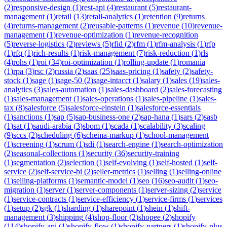
(
2
)
responsive-design
(
1
)
rest-api
(
4
)
restaurant
(
5
)
restaurant-
management
(
1
)
retail
(
13
)
retail-analytics
(
1
)
retention
(
9
)
returns
(
4
)
returns-management
(
2
)
reusable-patterns
(
1
)
revenue
(
10
)
revenue-
management
(
1
)
revenue-optimization
(
1
)
revenue-recognition
(
5
)
reverse-logistics
(
2
)
reviews
(
5
)
rfid
(
2
)
rfm
(
1
)
rfm-analysis
(
1
)
rfp
(
1
)
rfq
(
1
)
rich-results
(
1
)
risk-management
(
7
)
risk-reduction
(
1
)
rls
(
4
)
rohs
(
1
)
roi
(
34
)
roi-optimization
(
1
)
rolling-update
(
1
)
romania
(
1
)
rpa
(
3
)
rsc
(
2
)
russia
(
2
)
saas
(
25
)
saas-pricing
(
1
)
safety
(
2
)
safety-
stock
(
1
)
sage
(
1
)
sage-50
(
2
)
sage-intacct
(
1
)
salary
(
1
)
sales
(
19
)
sales-
analytics
(
3
)
sales-automation
(
1
)
sales-dashboard
(
2
)
sales-forecasting
(
1
)
sales-management
(
1
)
sales-operations
(
1
)
sales-pipeline
(
1
)
sales-
tax
(
8
)
salesforce
(
5
)
salesforce-einstein
(
1
)
salesforce-essentials
(
1
)
sanctions
(
1
)
sap
(
5
)
sap-business-one
(
2
)
sap-hana
(
1
)
sars
(
2
)
sasb
(
1
)
sat
(
1
)
saudi-arabia
(
3
)
sbom
(
1
)
scada
(
1
)
scalability
(
3
)
scaling
(
9
)
sccs
(
2
)
scheduling
(
6
)
schema-markup
(
1
)
school-management
(
1
)
screening
(
1
)
scrum
(
1
)
sdi
(
1
)
search-engine
(
1
)
search-optimization
(
2
)
seasonal-collections
(
1
)
security
(
36
)
security-training
(
1
)
segmentation
(
2
)
selection
(
1
)
self-evolving
(
1
)
self-hosted
(
1
)
self-
service
(
2
)
self-service-bi
(
2
)
seller-metrics
(
1
)
selling
(
1
)
selling-online
(
1
)
selling-platforms
(
1
)
semantic-model
(
1
)
seo
(
16
)
seo-audit
(
1
)
seo-
migration
(
1
)
server
(
1
)
server-components
(
1
)
server-sizing
(
2
)
service
(
1
)
service-contracts
(
1
)
service-efficiency
(
1
)
service-firms
(
1
)
services
(
1
)
setup
(
2
)
sgk
(
1
)
sharding
(
1
)
sharepoint
(
1
)
shein
(
1
)
shift-
management
(
3
)
shipping
(
4
)
shop-floor
(
2
)
shopee
(
2
)
shopify
(
114
)
shopify-api
(
1
)
shopify-flow
(
1
)
shopify-partners
(
1
)
shopify-plus