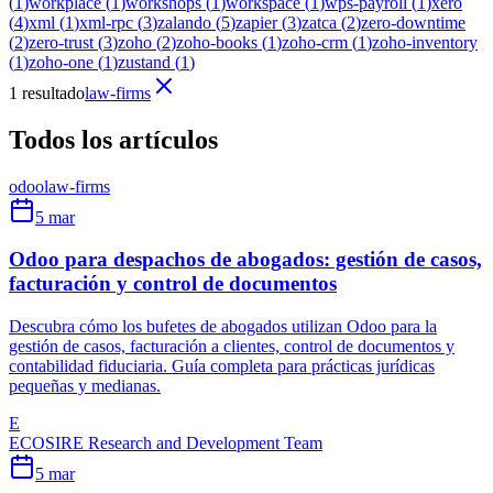
(
1
)
workplace
(
1
)
workshops
(
1
)
workspace
(
1
)
wps-payroll
(
1
)
xero
(
4
)
xml
(
1
)
xml-rpc
(
3
)
zalando
(
5
)
zapier
(
3
)
zatca
(
2
)
zero-downtime
(
2
)
zero-trust
(
3
)
zoho
(
2
)
zoho-books
(
1
)
zoho-crm
(
1
)
zoho-inventory
(
1
)
zoho-one
(
1
)
zustand
(
1
)
1 resultado
law-firms
Todos los artículos
odoo
law-firms
5 mar
Odoo para despachos de abogados: gestión de casos,
facturación y control de documentos
Descubra cómo los bufetes de abogados utilizan Odoo para la
gestión de casos, facturación a clientes, control de documentos y
contabilidad fiduciaria. Guía completa para prácticas jurídicas
pequeñas y medianas.
E
ECOSIRE Research and Development Team
5 mar