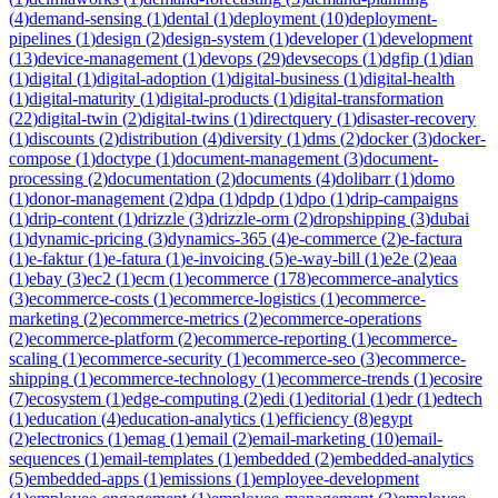
(
4
)
demand-sensing
(
1
)
dental
(
1
)
deployment
(
10
)
deployment-
pipelines
(
1
)
design
(
2
)
design-system
(
1
)
developer
(
1
)
development
(
13
)
device-management
(
1
)
devops
(
29
)
devsecops
(
1
)
dgfip
(
1
)
dian
(
1
)
digital
(
1
)
digital-adoption
(
1
)
digital-business
(
1
)
digital-health
(
1
)
digital-maturity
(
1
)
digital-products
(
1
)
digital-transformation
(
22
)
digital-twin
(
2
)
digital-twins
(
1
)
directquery
(
1
)
disaster-recovery
(
1
)
discounts
(
2
)
distribution
(
4
)
diversity
(
1
)
dms
(
2
)
docker
(
3
)
docker-
compose
(
1
)
doctype
(
1
)
document-management
(
3
)
document-
processing
(
2
)
documentation
(
2
)
documents
(
4
)
dolibarr
(
1
)
domo
(
1
)
donor-management
(
2
)
dpa
(
1
)
dpdp
(
1
)
dpo
(
1
)
drip-campaigns
(
1
)
drip-content
(
1
)
drizzle
(
3
)
drizzle-orm
(
2
)
dropshipping
(
3
)
dubai
(
1
)
dynamic-pricing
(
3
)
dynamics-365
(
4
)
e-commerce
(
2
)
e-factura
(
1
)
e-faktur
(
1
)
e-fatura
(
1
)
e-invoicing
(
5
)
e-way-bill
(
1
)
e2e
(
2
)
eaa
(
1
)
ebay
(
3
)
ec2
(
1
)
ecm
(
1
)
ecommerce
(
178
)
ecommerce-analytics
(
3
)
ecommerce-costs
(
1
)
ecommerce-logistics
(
1
)
ecommerce-
marketing
(
2
)
ecommerce-metrics
(
2
)
ecommerce-operations
(
2
)
ecommerce-platform
(
2
)
ecommerce-reporting
(
1
)
ecommerce-
scaling
(
1
)
ecommerce-security
(
1
)
ecommerce-seo
(
3
)
ecommerce-
shipping
(
1
)
ecommerce-technology
(
1
)
ecommerce-trends
(
1
)
ecosire
(
7
)
ecosystem
(
1
)
edge-computing
(
2
)
edi
(
1
)
editorial
(
1
)
edr
(
1
)
edtech
(
1
)
education
(
4
)
education-analytics
(
1
)
efficiency
(
8
)
egypt
(
2
)
electronics
(
1
)
emag
(
1
)
email
(
2
)
email-marketing
(
10
)
email-
sequences
(
1
)
email-templates
(
1
)
embedded
(
2
)
embedded-analytics
(
5
)
embedded-apps
(
1
)
emissions
(
1
)
employee-development