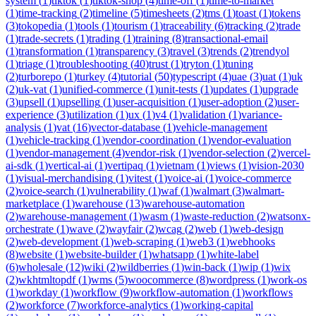
system
(
1
)
tiktok
(
1
)
tiktok-shop
(
4
)
time-off
(
1
)
time-to-market
(
1
)
time-tracking
(
2
)
timeline
(
5
)
timesheets
(
2
)
tms
(
1
)
toast
(
1
)
tokens
(
3
)
tokopedia
(
1
)
tools
(
1
)
tourism
(
1
)
traceability
(
6
)
tracking
(
2
)
trade
(
1
)
trade-secrets
(
1
)
trading
(
1
)
training
(
8
)
transactional-email
(
1
)
transformation
(
1
)
transparency
(
3
)
travel
(
3
)
trends
(
2
)
trendyol
(
1
)
triage
(
1
)
troubleshooting
(
40
)
trust
(
1
)
tryton
(
1
)
tuning
(
2
)
turborepo
(
1
)
turkey
(
4
)
tutorial
(
50
)
typescript
(
4
)
uae
(
3
)
uat
(
1
)
uk
(
2
)
uk-vat
(
1
)
unified-commerce
(
1
)
unit-tests
(
1
)
updates
(
1
)
upgrade
(
3
)
upsell
(
1
)
upselling
(
1
)
user-acquisition
(
1
)
user-adoption
(
2
)
user-
experience
(
3
)
utilization
(
1
)
ux
(
1
)
v4
(
1
)
validation
(
1
)
variance-
analysis
(
1
)
vat
(
16
)
vector-database
(
1
)
vehicle-management
(
1
)
vehicle-tracking
(
1
)
vendor-coordination
(
1
)
vendor-evaluation
(
1
)
vendor-management
(
4
)
vendor-risk
(
1
)
vendor-selection
(
2
)
vercel-
ai-sdk
(
1
)
vertical-ai
(
1
)
vertipaq
(
1
)
vietnam
(
1
)
views
(
1
)
vision-2030
(
1
)
visual-merchandising
(
1
)
vitest
(
1
)
voice-ai
(
1
)
voice-commerce
(
2
)
voice-search
(
1
)
vulnerability
(
1
)
waf
(
1
)
walmart
(
3
)
walmart-
marketplace
(
1
)
warehouse
(
13
)
warehouse-automation
(
2
)
warehouse-management
(
1
)
wasm
(
1
)
waste-reduction
(
2
)
watsonx-
orchestrate
(
1
)
wave
(
2
)
wayfair
(
2
)
wcag
(
2
)
web
(
1
)
web-design
(
2
)
web-development
(
1
)
web-scraping
(
1
)
web3
(
1
)
webhooks
(
8
)
website
(
1
)
website-builder
(
1
)
whatsapp
(
1
)
white-label
(
6
)
wholesale
(
12
)
wiki
(
2
)
wildberries
(
1
)
win-back
(
1
)
wip
(
1
)
wix
(
2
)
wkhtmltopdf
(
1
)
wms
(
5
)
woocommerce
(
8
)
wordpress
(
1
)
work-os
(
1
)
workday
(
1
)
workflow
(
9
)
workflow-automation
(
1
)
workflows
(
2
)
workforce
(
7
)
workforce-analytics
(
1
)
working-capital