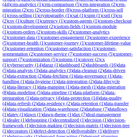
(
44
)
crm-analytics
(
1
)
crm-comparison
(
5
)
crm-integration
(
2
)
crm-
migration
(
2
)
cro
(
2
)
cross-border
(
8
)
cross-platform
(
1
)
cross-sell
(
1
)
cross-selling
(
1
)
cryptography
(
1
)
csat
(
1
)
cspm
(
1
)
csrd
(
3
)
css
(
2
)
csv
(
1
)
culture
(
1
)
currency
(
1
)
custom-agents
(
1
)
custom-checkout
(
1
)
custom-development
(
2
)
custom-fields
(
1
)
custom-module
(
1
)
custom-orders
(
2
)
custom-skills
(
2
)
customer-analytics
(
2
)
customer-data
(
1
)
customer-engagement
(
3
)
customer-experience
(
5
)
customer-health
(
1
)
customer-journey
(
1
)
customer-lifetime-value
(
3
)
customer-retention
(
5
)
customer-satisfaction
(
1
)
customer-
segmentation
(
2
)
customer-service
(
7
)
customer-success
(
5
)
customer-
support
(
7
)
customization
(
5
)
customs
(
1
)
cutover
(
2
)
cx
(
1
)
cybersecurity
(
14
)
daraz
(
1
)
dashboard
(
2
)
dashboards
(
16
)
data
(
5
)
data-analysis
(
3
)
data-analytics
(
3
)
data-cleanup
(
2
)
data-driven
(
3
)
data-extraction
(
2
)
data-fetching
(
1
)
data-governance
(
1
)
data-
handling
(
1
)
data-hygiene
(
1
)
data-integration
(
2
)
data-lifecycle
(
1
)
data-literacy
(
1
)
data-mapping
(
1
)
data-mesh
(
1
)
data-migration
(
8
)
data-modeling
(
5
)
data-pipeline
(
1
)
data-platform
(
2
)
data-
preparation
(
1
)
data-privacy
(
4
)
data-protection
(
14
)
data-quality
(
4
)
data-refresh
(
2
)
data-residency
(
2
)
data-retention
(
1
)
data-transfer
(
4
)
data-visualization
(
5
)
data-warehouse
(
2
)
database
(
7
)
dataflows
(
1
)
datev
(
1
)
dawn
(
1
)
dawn-theme
(
1
)
dax
(
7
)
deal-management
(
1
)
dealer
(
1
)
debugging
(
1
)
decentralized
(
1
)
decision
(
1
)
decision-
framework
(
1
)
decision-making
(
1
)
decision-matrix
(
1
)
decision-tree
(
1
)
decorators
(
1
)
defect-detection
(
1
)
deliverability
(
1
)
delivery
(
1
)
delmiaworks
(
1
)
demand-forecasting
(
3
)
demand-planning