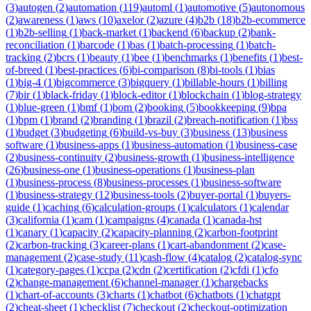
(
3
)
autogen
(
2
)
automation
(
119
)
automl
(
1
)
automotive
(
5
)
autonomous
(
2
)
awareness
(
1
)
aws
(
10
)
axelor
(
2
)
azure
(
4
)
b2b
(
18
)
b2b-ecommerce
(
1
)
b2b-selling
(
1
)
back-market
(
1
)
backend
(
6
)
backup
(
2
)
bank-
reconciliation
(
1
)
barcode
(
1
)
bas
(
1
)
batch-processing
(
1
)
batch-
tracking
(
2
)
bcrs
(
1
)
beauty
(
1
)
bee
(
1
)
benchmarks
(
1
)
benefits
(
1
)
best-
of-breed
(
1
)
best-practices
(
6
)
bi-comparison
(
8
)
bi-tools
(
1
)
bias
(
1
)
big-4
(
1
)
bigcommerce
(
3
)
bigquery
(
1
)
billable-hours
(
1
)
billing
(
7
)
bir
(
1
)
black-friday
(
1
)
block-editor
(
1
)
blockchain
(
1
)
blog-strategy
(
1
)
blue-green
(
1
)
bmf
(
1
)
bom
(
2
)
booking
(
5
)
bookkeeping
(
9
)
bpa
(
1
)
bpm
(
1
)
brand
(
2
)
branding
(
1
)
brazil
(
2
)
breach-notification
(
1
)
bss
(
1
)
budget
(
3
)
budgeting
(
6
)
build-vs-buy
(
3
)
business
(
13
)
business
software
(
1
)
business-apps
(
1
)
business-automation
(
1
)
business-case
(
2
)
business-continuity
(
2
)
business-growth
(
1
)
business-intelligence
(
26
)
business-one
(
1
)
business-operations
(
1
)
business-plan
(
1
)
business-process
(
8
)
business-processes
(
1
)
business-software
(
1
)
business-strategy
(
12
)
business-tools
(
2
)
buyer-portal
(
1
)
buyers-
guide
(
1
)
caching
(
6
)
calculation-groups
(
1
)
calculators
(
1
)
calendar
(
3
)
california
(
1
)
cam
(
1
)
campaigns
(
4
)
canada
(
1
)
canada-hst
(
1
)
canary
(
1
)
capacity
(
2
)
capacity-planning
(
2
)
carbon-footprint
(
2
)
carbon-tracking
(
3
)
career-plans
(
1
)
cart-abandonment
(
2
)
case-
management
(
2
)
case-study
(
11
)
cash-flow
(
4
)
catalog
(
2
)
catalog-sync
(
1
)
category-pages
(
1
)
ccpa
(
2
)
cdn
(
2
)
certification
(
2
)
cfdi
(
1
)
cfo
(
2
)
change-management
(
6
)
channel-manager
(
1
)
chargebacks
(
1
)
chart-of-accounts
(
3
)
charts
(
1
)
chatbot
(
6
)
chatbots
(
1
)
chatgpt
(
2
)
cheat-sheet
(
1
)
checklist
(
7
)
checkout
(
2
)
checkout-optimization