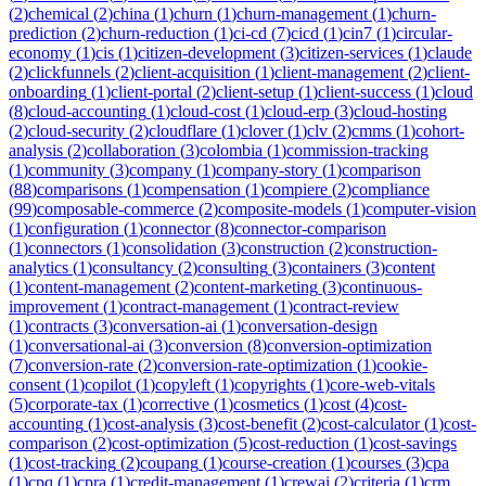
(
2
)
chemical
(
2
)
china
(
1
)
churn
(
1
)
churn-management
(
1
)
churn-
prediction
(
2
)
churn-reduction
(
1
)
ci-cd
(
7
)
cicd
(
1
)
cin7
(
1
)
circular-
economy
(
1
)
cis
(
1
)
citizen-development
(
3
)
citizen-services
(
1
)
claude
(
2
)
clickfunnels
(
2
)
client-acquisition
(
1
)
client-management
(
2
)
client-
onboarding
(
1
)
client-portal
(
2
)
client-setup
(
1
)
client-success
(
1
)
cloud
(
8
)
cloud-accounting
(
1
)
cloud-cost
(
1
)
cloud-erp
(
3
)
cloud-hosting
(
2
)
cloud-security
(
2
)
cloudflare
(
1
)
clover
(
1
)
clv
(
2
)
cmms
(
1
)
cohort-
analysis
(
2
)
collaboration
(
3
)
colombia
(
1
)
commission-tracking
(
1
)
community
(
3
)
company
(
1
)
company-story
(
1
)
comparison
(
88
)
comparisons
(
1
)
compensation
(
1
)
compiere
(
2
)
compliance
(
99
)
composable-commerce
(
2
)
composite-models
(
1
)
computer-vision
(
1
)
configuration
(
1
)
connector
(
8
)
connector-comparison
(
1
)
connectors
(
1
)
consolidation
(
3
)
construction
(
2
)
construction-
analytics
(
1
)
consultancy
(
2
)
consulting
(
3
)
containers
(
3
)
content
(
1
)
content-management
(
2
)
content-marketing
(
3
)
continuous-
improvement
(
1
)
contract-management
(
1
)
contract-review
(
1
)
contracts
(
3
)
conversation-ai
(
1
)
conversation-design
(
1
)
conversational-ai
(
3
)
conversion
(
8
)
conversion-optimization
(
7
)
conversion-rate
(
2
)
conversion-rate-optimization
(
1
)
cookie-
consent
(
1
)
copilot
(
1
)
copyleft
(
1
)
copyrights
(
1
)
core-web-vitals
(
5
)
corporate-tax
(
1
)
corrective
(
1
)
cosmetics
(
1
)
cost
(
4
)
cost-
accounting
(
1
)
cost-analysis
(
3
)
cost-benefit
(
2
)
cost-calculator
(
1
)
cost-
comparison
(
2
)
cost-optimization
(
5
)
cost-reduction
(
1
)
cost-savings
(
1
)
cost-tracking
(
2
)
coupang
(
1
)
course-creation
(
1
)
courses
(
3
)
cpa
(
1
)
cpq
(
1
)
cpra
(
1
)
credit-management
(
1
)
crewai
(
2
)
criteria
(
1
)
crm