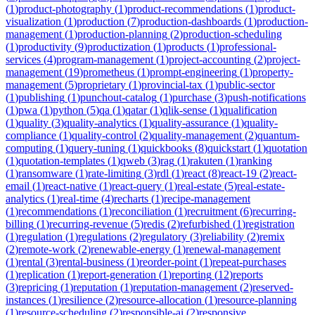
(
1
)
product-photography
(
1
)
product-recommendations
(
1
)
product-
visualization
(
1
)
production
(
7
)
production-dashboards
(
1
)
production-
management
(
1
)
production-planning
(
2
)
production-scheduling
(
1
)
productivity
(
9
)
productization
(
1
)
products
(
1
)
professional-
services
(
4
)
program-management
(
1
)
project-accounting
(
2
)
project-
management
(
19
)
prometheus
(
1
)
prompt-engineering
(
1
)
property-
management
(
5
)
proprietary
(
1
)
provincial-tax
(
1
)
public-sector
(
1
)
publishing
(
1
)
punchout-catalog
(
1
)
purchase
(
3
)
push-notifications
(
1
)
pwa
(
1
)
python
(
5
)
qa
(
1
)
qatar
(
1
)
qlik-sense
(
1
)
qualification
(
1
)
quality
(
3
)
quality-analytics
(
1
)
quality-assurance
(
1
)
quality-
compliance
(
1
)
quality-control
(
2
)
quality-management
(
2
)
quantum-
computing
(
1
)
query-tuning
(
1
)
quickbooks
(
8
)
quickstart
(
1
)
quotation
(
1
)
quotation-templates
(
1
)
qweb
(
3
)
rag
(
1
)
rakuten
(
1
)
ranking
(
1
)
ransomware
(
1
)
rate-limiting
(
3
)
rdl
(
1
)
react
(
8
)
react-19
(
2
)
react-
email
(
1
)
react-native
(
1
)
react-query
(
1
)
real-estate
(
5
)
real-estate-
analytics
(
1
)
real-time
(
4
)
recharts
(
1
)
recipe-management
(
1
)
recommendations
(
1
)
reconciliation
(
1
)
recruitment
(
6
)
recurring-
billing
(
1
)
recurring-revenue
(
5
)
redis
(
2
)
refurbished
(
1
)
registration
(
1
)
regulation
(
1
)
regulations
(
2
)
regulatory
(
3
)
reliability
(
2
)
remix
(
2
)
remote-work
(
2
)
renewable-energy
(
1
)
renewal-management
(
1
)
rental
(
3
)
rental-business
(
1
)
reorder-point
(
1
)
repeat-purchases
(
1
)
replication
(
1
)
report-generation
(
1
)
reporting
(
12
)
reports
(
3
)
repricing
(
1
)
reputation
(
1
)
reputation-management
(
2
)
reserved-
instances
(
1
)
resilience
(
2
)
resource-allocation
(
1
)
resource-planning
(
1
)
resource-scheduling
(
2
)
responsible-ai
(
2
)
responsive