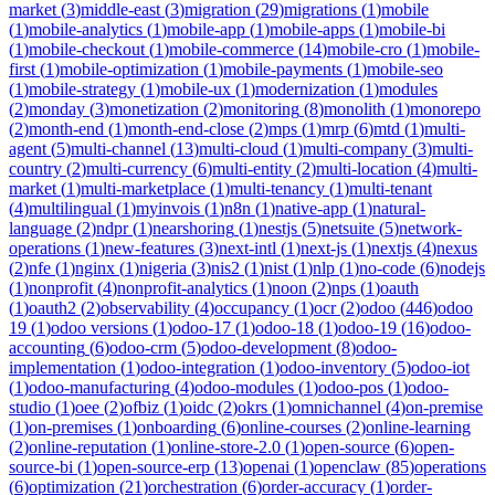
market
(
3
)
middle-east
(
3
)
migration
(
29
)
migrations
(
1
)
mobile
(
1
)
mobile-analytics
(
1
)
mobile-app
(
1
)
mobile-apps
(
1
)
mobile-bi
(
1
)
mobile-checkout
(
1
)
mobile-commerce
(
14
)
mobile-cro
(
1
)
mobile-
first
(
1
)
mobile-optimization
(
1
)
mobile-payments
(
1
)
mobile-seo
(
1
)
mobile-strategy
(
1
)
mobile-ux
(
1
)
modernization
(
1
)
modules
(
2
)
monday
(
3
)
monetization
(
2
)
monitoring
(
8
)
monolith
(
1
)
monorepo
(
2
)
month-end
(
1
)
month-end-close
(
2
)
mps
(
1
)
mrp
(
6
)
mtd
(
1
)
multi-
agent
(
5
)
multi-channel
(
13
)
multi-cloud
(
1
)
multi-company
(
3
)
multi-
country
(
2
)
multi-currency
(
6
)
multi-entity
(
2
)
multi-location
(
4
)
multi-
market
(
1
)
multi-marketplace
(
1
)
multi-tenancy
(
1
)
multi-tenant
(
4
)
multilingual
(
1
)
myinvois
(
1
)
n8n
(
1
)
native-app
(
1
)
natural-
language
(
2
)
ndpr
(
1
)
nearshoring
(
1
)
nestjs
(
5
)
netsuite
(
5
)
network-
operations
(
1
)
new-features
(
3
)
next-intl
(
1
)
next-js
(
1
)
nextjs
(
4
)
nexus
(
2
)
nfe
(
1
)
nginx
(
1
)
nigeria
(
3
)
nis2
(
1
)
nist
(
1
)
nlp
(
1
)
no-code
(
6
)
nodejs
(
1
)
nonprofit
(
4
)
nonprofit-analytics
(
1
)
noon
(
2
)
nps
(
1
)
oauth
(
1
)
oauth2
(
2
)
observability
(
4
)
occupancy
(
1
)
ocr
(
2
)
odoo
(
446
)
odoo
19
(
1
)
odoo versions
(
1
)
odoo-17
(
1
)
odoo-18
(
1
)
odoo-19
(
16
)
odoo-
accounting
(
6
)
odoo-crm
(
5
)
odoo-development
(
8
)
odoo-
implementation
(
1
)
odoo-integration
(
1
)
odoo-inventory
(
5
)
odoo-iot
(
1
)
odoo-manufacturing
(
4
)
odoo-modules
(
1
)
odoo-pos
(
1
)
odoo-
studio
(
1
)
oee
(
2
)
ofbiz
(
1
)
oidc
(
2
)
okrs
(
1
)
omnichannel
(
4
)
on-premise
(
1
)
on-premises
(
1
)
onboarding
(
6
)
online-courses
(
2
)
online-learning
(
2
)
online-reputation
(
1
)
online-store-2.0
(
1
)
open-source
(
6
)
open-
source-bi
(
1
)
open-source-erp
(
13
)
openai
(
1
)
openclaw
(
85
)
operations
(
6
)
optimization
(
21
)
orchestration
(
6
)
order-accuracy
(
1
)
order-