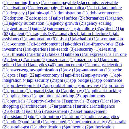
(
1
)
accounting-firms
(
1
)
accounts-payable
(
3
)
accounts-receivable
(
1
)
activation
(
1
)
activecampaign
(
2
)
acumatica
(
1
)
ada
(
2
)
adempiere
(
1
)
adequacy
(
1
)
admin-api
(
1
)
administration
(
1
)
adobe-commerce
(
2
)
adoption
(
2
)
aerospace
(
1
)
afip
(
1
)
africa
(
2
)
aftermarket
(
1
)
agency
(
13
)
agency-automation
(
1
)
agency-growth
(
2
)
agency-scaling
(
1
)
agentforce
(
1
)
agile
(
2
)
agreements
(
1
)
agriculture
(
3
)
agritech
(
1
)
ai
(
62
)
ai-agent
(
1
)
ai-agents
(
38
)
ai-analytics
(
2
)
ai-architecture
(
2
)
ai-
assistants
(
1
)
ai-automation
(
6
)
ai-bot
(
1
)
ai-chatbot
(
1
)
ai-comparison
(
1
)
ai-content
(
1
)
ai-development
(
1
)
ai-ethics
(
1
)
ai-frameworks
(
2
)
ai-
investment
(
1
)
ai-queries
(
1
)
ai-search
(
3
)
ai-security
(
1
)
ai-testing
(
1
)
ai-threats
(
1
)
alerting
(
2
)
alexa
(
1
)
alibaba
(
1
)
aliexpress
(
1
)
all-in-one
(
2
)
allegro
(
2
)
amazon
(
7
)
amazon-ads
(
1
)
amazon-ppc
(
1
)
amazon-
seller
(
1
)
aml
(
1
)
analytics
(
40
)
announcement
(
1
)
anomaly-detection
(
1
)
answer-engine-optimization
(
1
)
aov
(
1
)
ap-automation
(
1
)
apache
(
1
)
apcs
(
1
)
api
(
22
)
api-economy
(
1
)
api-first
(
2
)
api-gateway
(
1
)
api-
integration
(
4
)
api-security
(
2
)
apm
(
1
)
app-bridge
(
1
)
app-commerce
(
1
)
app-development
(
2
)
app-publishing
(
1
)
app-review
(
1
)
app-router
(
1
)
app-store
(
1
)
apparel
(
3
)
appi
(
1
)
apple-pay
(
1
)
applicant-tracking
(
1
)
applications
(
1
)
appointment-booking
(
2
)
appointments
(
1
)
appraisals
(
1
)
approval-chains
(
1
)
approvals
(
3
)
apps
(
1
)
ar
(
1
)
ar-
shopping
(
1
)
architecture
(
17
)
argentina
(
1
)
artificial-intelligence
(
2
)
as9100
(
1
)
asc-606
(
3
)
assessment
(
2
)
asset-management
(
4
)
assistant
(
1
)
ato
(
1
)
attribution
(
1
)
attrition
(
1
)
audience-analytics
(
1
)
audit
(
7
)
audit-trail
(
1
)
augmented
(
1
)
augmented-reality
(
2
)
australia
(
2
)
australia-gst
(
1
)
authentication
(
6
)
authentik
(
2
)
authorization