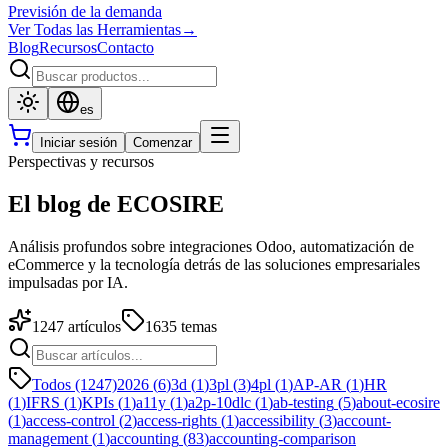
Previsión de la demanda
Ver Todas las Herramientas
→
Blog
Recursos
Contacto
es
Iniciar sesión
Comenzar
Perspectivas y recursos
El blog de ECOSIRE
Análisis profundos sobre integraciones Odoo, automatización de
eCommerce y la tecnología detrás de las soluciones empresariales
impulsadas por IA.
1247
artículos
1635
temas
Todos (1247)
2026
(
6
)
3d
(
1
)
3pl
(
3
)
4pl
(
1
)
AP-AR
(
1
)
HR
(
1
)
IFRS
(
1
)
KPIs
(
1
)
a11y
(
1
)
a2p-10dlc
(
1
)
ab-testing
(
5
)
about-ecosire
(
1
)
access-control
(
2
)
access-rights
(
1
)
accessibility
(
3
)
account-
management
(
1
)
accounting
(
83
)
accounting-comparison