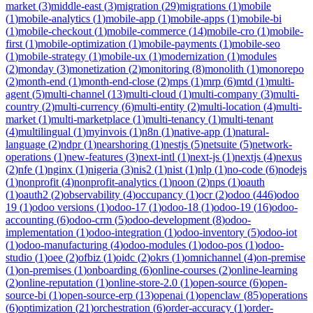
market
(
3
)
middle-east
(
3
)
migration
(
29
)
migrations
(
1
)
mobile
(
1
)
mobile-analytics
(
1
)
mobile-app
(
1
)
mobile-apps
(
1
)
mobile-bi
(
1
)
mobile-checkout
(
1
)
mobile-commerce
(
14
)
mobile-cro
(
1
)
mobile-
first
(
1
)
mobile-optimization
(
1
)
mobile-payments
(
1
)
mobile-seo
(
1
)
mobile-strategy
(
1
)
mobile-ux
(
1
)
modernization
(
1
)
modules
(
2
)
monday
(
3
)
monetization
(
2
)
monitoring
(
8
)
monolith
(
1
)
monorepo
(
2
)
month-end
(
1
)
month-end-close
(
2
)
mps
(
1
)
mrp
(
6
)
mtd
(
1
)
multi-
agent
(
5
)
multi-channel
(
13
)
multi-cloud
(
1
)
multi-company
(
3
)
multi-
country
(
2
)
multi-currency
(
6
)
multi-entity
(
2
)
multi-location
(
4
)
multi-
market
(
1
)
multi-marketplace
(
1
)
multi-tenancy
(
1
)
multi-tenant
(
4
)
multilingual
(
1
)
myinvois
(
1
)
n8n
(
1
)
native-app
(
1
)
natural-
language
(
2
)
ndpr
(
1
)
nearshoring
(
1
)
nestjs
(
5
)
netsuite
(
5
)
network-
operations
(
1
)
new-features
(
3
)
next-intl
(
1
)
next-js
(
1
)
nextjs
(
4
)
nexus
(
2
)
nfe
(
1
)
nginx
(
1
)
nigeria
(
3
)
nis2
(
1
)
nist
(
1
)
nlp
(
1
)
no-code
(
6
)
nodejs
(
1
)
nonprofit
(
4
)
nonprofit-analytics
(
1
)
noon
(
2
)
nps
(
1
)
oauth
(
1
)
oauth2
(
2
)
observability
(
4
)
occupancy
(
1
)
ocr
(
2
)
odoo
(
446
)
odoo
19
(
1
)
odoo versions
(
1
)
odoo-17
(
1
)
odoo-18
(
1
)
odoo-19
(
16
)
odoo-
accounting
(
6
)
odoo-crm
(
5
)
odoo-development
(
8
)
odoo-
implementation
(
1
)
odoo-integration
(
1
)
odoo-inventory
(
5
)
odoo-iot
(
1
)
odoo-manufacturing
(
4
)
odoo-modules
(
1
)
odoo-pos
(
1
)
odoo-
studio
(
1
)
oee
(
2
)
ofbiz
(
1
)
oidc
(
2
)
okrs
(
1
)
omnichannel
(
4
)
on-premise
(
1
)
on-premises
(
1
)
onboarding
(
6
)
online-courses
(
2
)
online-learning
(
2
)
online-reputation
(
1
)
online-store-2.0
(
1
)
open-source
(
6
)
open-
source-bi
(
1
)
open-source-erp
(
13
)
openai
(
1
)
openclaw
(
85
)
operations
(
6
)
optimization
(
21
)
orchestration
(
6
)
order-accuracy
(
1
)
order-