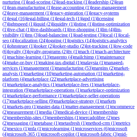
nurturing
(
1
)
lead-scoring
(
2
)
lead-tracking
(
1
)
leadership
(
2
)
lean
(
1
)
lean-manufacturing
(
1
)
lease-accounting
(
1
)
lease-management
(
2
)
leave-management
(
1
)
legacy-migration
(
1
)
legacy-systems
(
1
)
legal
(
16
)
legal-billing
(
1
)
legal-tech
(
1
)
lgpd
(
1
)
licensing
(
7
)
lightspeed
(
1
)
liquid
(
2
)
liquidity
(
1
)
listing
(
1
)
listing-optimization
(
1
)
live-chat
(
1
)
live-dashboards
(
1
)
live-shopping
(
1
)
llm
(
4
)
llm-
visibility
(
1
)
lms
(
3
)
load-balancing
(
1
)
load-testing
(
3
)
local
(
1
)
local-
seo
(
4
)
localization
(
24
)
logging
(
1
)
logistics
(
14
)
logistics-analytics
(
1
)
lohnsteuer
(
1
)
looker
(
2
)
looker-studio
(
2
)
lot-tracking
(
1
)
low-code
(
6
)
loyalty
(
3
)
loyalty-programs
(
2
)
ltv
(
1
)
mach
(
1
)
mach-architecture
(
1
)
machine-learning
(
13
)
magento
(
4
)
mailchimp
(
1
)
maintenance
(
4
)
make-or-buy
(
1
)
making-tax-digital
(
1
)
malaysia
(
1
)
managed-
services
(
1
)
management
(
1
)
manufacturing
(
53
)
margins
(
2
)
market-
analysis
(
1
)
marketing
(
10
)
marketing-automation
(
11
)
marketing-
platform
(
4
)
marketplace
(
22
)
marketplace-advertising
(
1
)
marketplace-analytics
(
1
)
marketplace-fees
(
1
)
marketplace-
integration
(
9
)
marketplace-operations
(
1
)
marketplace-optimization
(
1
)
marketplace-performance
(
1
)
marketplace-seller-operations
(
17
)
marketplace-selling
(
9
)
marketplace-strategy
(
1
)
markets
(
1
)
markets-pro
(
1
)
master-data
(
1
)
matter-management
(
1
)
mcommerce
(
2
)
measurement
(
1
)
media
(
3
)
medical-device
(
1
)
membership
(
2
)
membership-sites
(
3
)
memberships
(
1
)
mercadolibre
(
2
)
mes
(
2
)
messaging
(
1
)
metabase
(
1
)
metasfresh
(
1
)
method-crm
(
1
)
metrics
(
2
)
mexico
(
1
)
mfa
(
1
)
microlearning
(
1
)
microservices
(
6
)
microsoft
(
4
)
microsoft-365
(
1
)
microsoft-copilot
(
1
)
microsoft-fabric
(
3
)
mid-