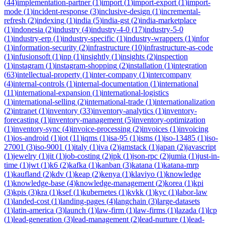
(
44
)
implementation-partner
(
1
)
import
(
1
)
import-export
(
1
)
import-
mode
(
1
)
incident-response
(
3
)
inclusive-design
(
1
)
incremental-
refresh
(
2
)
indexing
(
1
)
india
(
5
)
india-gst
(
2
)
india-marketplace
(
1
)
indonesia
(
2
)
industry
(
4
)
industry-4-0
(
17
)
industry-5-0
(
1
)
industry-erp
(
1
)
industry-specific
(
1
)
industry-wrappers
(
1
)
infor
(
1
)
information-security
(
2
)
infrastructure
(
10
)
infrastructure-as-code
(
1
)
infusionsoft
(
1
)
inp
(
1
)
insightly
(
1
)
insights
(
2
)
inspection
(
1
)
instagram
(
1
)
instagram-shopping
(
2
)
installation
(
1
)
integration
(
63
)
intellectual-property
(
1
)
inter-company
(
1
)
intercompany
(
4
)
internal-controls
(
1
)
internal-documentation
(
1
)
international
(
11
)
international-expansion
(
1
)
international-logistics
(
1
)
international-selling
(
2
)
international-trade
(
1
)
internationalization
(
2
)
intranet
(
1
)
inventory
(
33
)
inventory-analytics
(
1
)
inventory-
forecasting
(
1
)
inventory-management
(
5
)
inventory-optimization
(
1
)
inventory-sync
(
4
)
invoice-processing
(
2
)
invoices
(
1
)
invoicing
(
1
)
ios-android
(
1
)
iot
(
11
)
iqms
(
1
)
isa-95
(
1
)
isms
(
1
)
iso-13485
(
1
)
iso-
27001
(
3
)
iso-9001
(
1
)
italy
(
1
)
iva
(
2
)
jamstack
(
1
)
japan
(
2
)
javascript
(
1
)
jewelry
(
1
)
jit
(
1
)
job-costing
(
2
)
jpk
(
1
)
json-rpc
(
2
)
jumia
(
1
)
just-in-
time
(
1
)
jwt
(
1
)
k6
(
2
)
kafka
(
1
)
kanban
(
3
)
katana
(
1
)
katana-mrp
(
1
)
kaufland
(
2
)
kdv
(
1
)
keap
(
2
)
kenya
(
1
)
klaviyo
(
1
)
knowledge
(
1
)
knowledge-base
(
4
)
knowledge-management
(
2
)
korea
(
1
)
kpi
(
3
)
kpis
(
3
)
kra
(
1
)
ksef
(
1
)
kubernetes
(
1
)
kvkk
(
1
)
kyc
(
1
)
labor-law
(
1
)
landed-cost
(
1
)
landing-pages
(
4
)
langchain
(
3
)
large-datasets
(
1
)
latin-america
(
3
)
launch
(
1
)
law-firm
(
1
)
law-firms
(
1
)
lazada
(
1
)
lcp
(
1
)
lead-generation
(
3
)
lead-management
(
2
)
lead-nurture
(
1
)
lead-