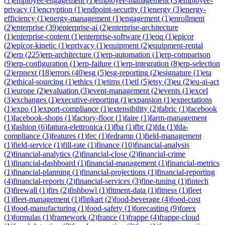
(
1
)
employee-engagement
(
1
)
employee-management
(
3
)
employee-
privacy
(
1
)
encryption
(
1
)
endpoint-security
(
1
)
energy
(
3
)
energy-
efficiency
(
1
)
energy-management
(
1
)
engagement
(
1
)
enrollment
(
2
)
enterprise
(
39
)
enterprise-ai
(
2
)
enterprise-architecture
(
1
)
enterprise-content
(
1
)
enterprise-software
(
1
)
eoq
(
1
)
epicor
(
2
)
epicor-kinetic
(
1
)
eprivacy
(
1
)
equipment
(
2
)
equipment-rental
(
2
)
erp
(
225
)
erp-architecture
(
1
)
erp-automation
(
1
)
erp-comparison
(
9
)
erp-configuration
(
1
)
erp-failure
(
1
)
erp-integration
(
8
)
erp-selection
(
2
)
erpnext
(
18
)
errors
(
40
)
esg
(
5
)
esg-reporting
(
2
)
esignature
(
1
)
eta
(
2
)
ethical-sourcing
(
1
)
ethics
(
1
)
etims
(
1
)
etl
(
5
)
etsy
(
3
)
eu
(
2
)
eu-ai-act
(
1
)
europe
(
2
)
evaluation
(
3
)
event-management
(
2
)
events
(
1
)
excel
(
3
)
exchanges
(
1
)
executive-reporting
(
1
)
expansion
(
1
)
expectations
(
1
)
expo
(
1
)
export-compliance
(
1
)
extensibility
(
2
)
fabric
(
1
)
facebook
(
1
)
facebook-shops
(
1
)
factory-floor
(
1
)
faire
(
1
)
farm-management
(
1
)
fashion
(
6
)
fattura-elettronica
(
1
)
fba
(
1
)
fbr
(
2
)
fda
(
1
)
fda-
compliance
(
3
)
features
(
1
)
fec
(
1
)
fedramp
(
1
)
field-management
(
1
)
field-service
(
1
)
fill-rate
(
1
)
finance
(
10
)
financial-analysis
(
2
)
financial-analytics
(
2
)
financial-close
(
2
)
financial-crime
(
1
)
financial-dashboard
(
1
)
financial-management
(
1
)
financial-metrics
(
1
)
financial-planning
(
1
)
financial-projections
(
1
)
financial-reporting
(
4
)
financial-reports
(
2
)
financial-services
(
3
)
fine-tuning
(
1
)
fintech
(
3
)
firewall
(
1
)
firs
(
2
)
fishbowl
(
1
)
fitment-data
(
1
)
fitness
(
1
)
fleet
(
1
)
fleet-management
(
1
)
flipkart
(
2
)
food-beverage
(
4
)
food-cost
(
1
)
food-manufacturing
(
1
)
food-safety
(
1
)
forecasting
(
9
)
forex
(
1
)
formulas
(
1
)
framework
(
2
)
france
(
1
)
frappe
(
4
)
frappe-cloud