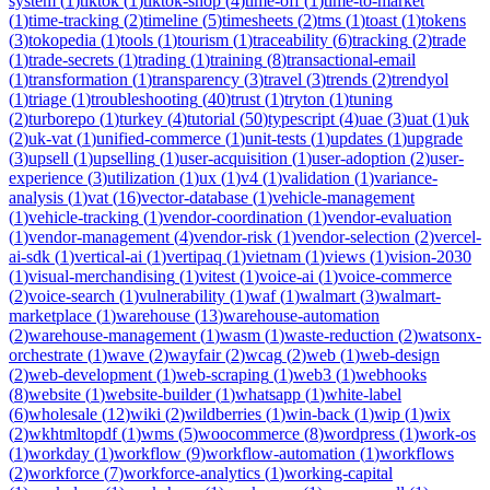
system
(
1
)
tiktok
(
1
)
tiktok-shop
(
4
)
time-off
(
1
)
time-to-market
(
1
)
time-tracking
(
2
)
timeline
(
5
)
timesheets
(
2
)
tms
(
1
)
toast
(
1
)
tokens
(
3
)
tokopedia
(
1
)
tools
(
1
)
tourism
(
1
)
traceability
(
6
)
tracking
(
2
)
trade
(
1
)
trade-secrets
(
1
)
trading
(
1
)
training
(
8
)
transactional-email
(
1
)
transformation
(
1
)
transparency
(
3
)
travel
(
3
)
trends
(
2
)
trendyol
(
1
)
triage
(
1
)
troubleshooting
(
40
)
trust
(
1
)
tryton
(
1
)
tuning
(
2
)
turborepo
(
1
)
turkey
(
4
)
tutorial
(
50
)
typescript
(
4
)
uae
(
3
)
uat
(
1
)
uk
(
2
)
uk-vat
(
1
)
unified-commerce
(
1
)
unit-tests
(
1
)
updates
(
1
)
upgrade
(
3
)
upsell
(
1
)
upselling
(
1
)
user-acquisition
(
1
)
user-adoption
(
2
)
user-
experience
(
3
)
utilization
(
1
)
ux
(
1
)
v4
(
1
)
validation
(
1
)
variance-
analysis
(
1
)
vat
(
16
)
vector-database
(
1
)
vehicle-management
(
1
)
vehicle-tracking
(
1
)
vendor-coordination
(
1
)
vendor-evaluation
(
1
)
vendor-management
(
4
)
vendor-risk
(
1
)
vendor-selection
(
2
)
vercel-
ai-sdk
(
1
)
vertical-ai
(
1
)
vertipaq
(
1
)
vietnam
(
1
)
views
(
1
)
vision-2030
(
1
)
visual-merchandising
(
1
)
vitest
(
1
)
voice-ai
(
1
)
voice-commerce
(
2
)
voice-search
(
1
)
vulnerability
(
1
)
waf
(
1
)
walmart
(
3
)
walmart-
marketplace
(
1
)
warehouse
(
13
)
warehouse-automation
(
2
)
warehouse-management
(
1
)
wasm
(
1
)
waste-reduction
(
2
)
watsonx-
orchestrate
(
1
)
wave
(
2
)
wayfair
(
2
)
wcag
(
2
)
web
(
1
)
web-design
(
2
)
web-development
(
1
)
web-scraping
(
1
)
web3
(
1
)
webhooks
(
8
)
website
(
1
)
website-builder
(
1
)
whatsapp
(
1
)
white-label
(
6
)
wholesale
(
12
)
wiki
(
2
)
wildberries
(
1
)
win-back
(
1
)
wip
(
1
)
wix
(
2
)
wkhtmltopdf
(
1
)
wms
(
5
)
woocommerce
(
8
)
wordpress
(
1
)
work-os
(
1
)
workday
(
1
)
workflow
(
9
)
workflow-automation
(
1
)
workflows
(
2
)
workforce
(
7
)
workforce-analytics
(
1
)
working-capital