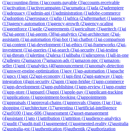
(
1
)
accounting-firms
(
1
)
accounts-payable
(
3
)
accounts-receivable
(
1
)
activation
(
1
)
activecampaign
(
2
)
acumatica
(
1
)
ada
(
2
)
adempiere
(
1
)
adequacy
(
1
)
admin-api
(
1
)
administration
(
1
)
adobe-commerce
(
2
)
adoption
(
2
)
aerospace
(
1
)
afip
(
1
)
africa
(
2
)
aftermarket
(
1
)
agency
(
13
)
agency-automation
(
1
)
agency-growth
(
2
)
agency-scaling
(
1
)
agentforce
(
1
)
agile
(
2
)
agreements
(
1
)
agriculture
(
3
)
agritech
(
1
)
ai
(
62
)
ai-agent
(
1
)
ai-agents
(
38
)
ai-analytics
(
2
)
ai-architecture
(
2
)
ai-
assistants
(
1
)
ai-automation
(
6
)
ai-bot
(
1
)
ai-chatbot
(
1
)
ai-comparison
(
1
)
ai-content
(
1
)
ai-development
(
1
)
ai-ethics
(
1
)
ai-frameworks
(
2
)
ai-
investment
(
1
)
ai-queries
(
1
)
ai-search
(
3
)
ai-security
(
1
)
ai-testing
(
1
)
ai-threats
(
1
)
alerting
(
2
)
alexa
(
1
)
alibaba
(
1
)
aliexpress
(
1
)
all-in-one
(
2
)
allegro
(
2
)
amazon
(
7
)
amazon-ads
(
1
)
amazon-ppc
(
1
)
amazon-
seller
(
1
)
aml
(
1
)
analytics
(
40
)
announcement
(
1
)
anomaly-detection
(
1
)
answer-engine-optimization
(
1
)
aov
(
1
)
ap-automation
(
1
)
apache
(
1
)
apcs
(
1
)
api
(
22
)
api-economy
(
1
)
api-first
(
2
)
api-gateway
(
1
)
api-
integration
(
4
)
api-security
(
2
)
apm
(
1
)
app-bridge
(
1
)
app-commerce
(
1
)
app-development
(
2
)
app-publishing
(
1
)
app-review
(
1
)
app-router
(
1
)
app-store
(
1
)
apparel
(
3
)
appi
(
1
)
apple-pay
(
1
)
applicant-tracking
(
1
)
applications
(
1
)
appointment-booking
(
2
)
appointments
(
1
)
appraisals
(
1
)
approval-chains
(
1
)
approvals
(
3
)
apps
(
1
)
ar
(
1
)
ar-
shopping
(
1
)
architecture
(
17
)
argentina
(
1
)
artificial-intelligence
(
2
)
as9100
(
1
)
asc-606
(
3
)
assessment
(
2
)
asset-management
(
4
)
assistant
(
1
)
ato
(
1
)
attribution
(
1
)
attrition
(
1
)
audience-analytics
(
1
)
audit
(
7
)
audit-trail
(
1
)
augmented
(
1
)
augmented-reality
(
2
)
australia
(
2
)
australia-gst
(
1
)
authentication
(
6
)
authentik
(
2
)
authorization