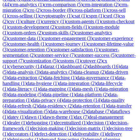
(
44
)
crm-analytics
(
1
)
crm-comparison
(
5
)
crm-integration
(
2
)
crm-
migration
(
2
)
cro
(
2
)
cross-border
(
8
)
cross-platform
(
1
)
cross-sell
(
1
)
cross-selling
(
1
)
cryptography
(
1
)
csat
(
1
)
cspm
(
1
)
csrd
(
3
)
css
(
2
)
csv
(
1
)
culture
(
1
)
currency
(
1
)
custom-agents
(
1
)
custom-checkout
(
1
)
custom-development
(
2
)
custom-fields
(
1
)
custom-module
(
1
)
custom-orders
(
2
)
custom-skills
(
2
)
customer-analytics
(
2
)
customer-data
(
1
)
customer-engagement
(
3
)
customer-experience
(
5
)
customer-health
(
1
)
customer-journey
(
1
)
customer-lifetime-value
(
3
)
customer-retention
(
5
)
customer-satisfaction
(
1
)
customer-
segmentation
(
2
)
customer-service
(
7
)
customer-success
(
5
)
customer-
support
(
7
)
customization
(
5
)
customs
(
1
)
cutover
(
2
)
cx
(
1
)
cybersecurity
(
14
)
daraz
(
1
)
dashboard
(
2
)
dashboards
(
16
)
data
(
5
)
data-analysis
(
3
)
data-analytics
(
3
)
data-cleanup
(
2
)
data-driven
(
3
)
data-extraction
(
2
)
data-fetching
(
1
)
data-governance
(
1
)
data-
handling
(
1
)
data-hygiene
(
1
)
data-integration
(
2
)
data-lifecycle
(
1
)
data-literacy
(
1
)
data-mapping
(
1
)
data-mesh
(
1
)
data-migration
(
8
)
data-modeling
(
5
)
data-pipeline
(
1
)
data-platform
(
2
)
data-
preparation
(
1
)
data-privacy
(
4
)
data-protection
(
14
)
data-quality
(
4
)
data-refresh
(
2
)
data-residency
(
2
)
data-retention
(
1
)
data-transfer
(
4
)
data-visualization
(
5
)
data-warehouse
(
2
)
database
(
7
)
dataflows
(
1
)
datev
(
1
)
dawn
(
1
)
dawn-theme
(
1
)
dax
(
7
)
deal-management
(
1
)
dealer
(
1
)
debugging
(
1
)
decentralized
(
1
)
decision
(
1
)
decision-
framework
(
1
)
decision-making
(
1
)
decision-matrix
(
1
)
decision-tree
(
1
)
decorators
(
1
)
defect-detection
(
1
)
deliverability
(
1
)
delivery
(
1
)
delmiaworks
(
1
)
demand-forecasting
(
3
)
demand-planning