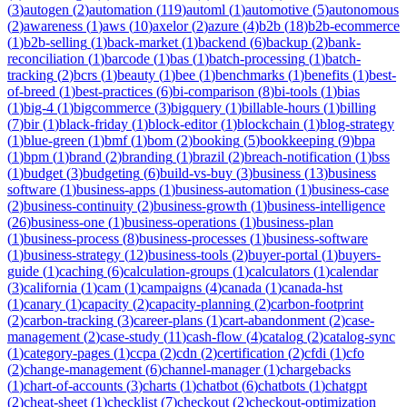
(
3
)
autogen
(
2
)
automation
(
119
)
automl
(
1
)
automotive
(
5
)
autonomous
(
2
)
awareness
(
1
)
aws
(
10
)
axelor
(
2
)
azure
(
4
)
b2b
(
18
)
b2b-ecommerce
(
1
)
b2b-selling
(
1
)
back-market
(
1
)
backend
(
6
)
backup
(
2
)
bank-
reconciliation
(
1
)
barcode
(
1
)
bas
(
1
)
batch-processing
(
1
)
batch-
tracking
(
2
)
bcrs
(
1
)
beauty
(
1
)
bee
(
1
)
benchmarks
(
1
)
benefits
(
1
)
best-
of-breed
(
1
)
best-practices
(
6
)
bi-comparison
(
8
)
bi-tools
(
1
)
bias
(
1
)
big-4
(
1
)
bigcommerce
(
3
)
bigquery
(
1
)
billable-hours
(
1
)
billing
(
7
)
bir
(
1
)
black-friday
(
1
)
block-editor
(
1
)
blockchain
(
1
)
blog-strategy
(
1
)
blue-green
(
1
)
bmf
(
1
)
bom
(
2
)
booking
(
5
)
bookkeeping
(
9
)
bpa
(
1
)
bpm
(
1
)
brand
(
2
)
branding
(
1
)
brazil
(
2
)
breach-notification
(
1
)
bss
(
1
)
budget
(
3
)
budgeting
(
6
)
build-vs-buy
(
3
)
business
(
13
)
business
software
(
1
)
business-apps
(
1
)
business-automation
(
1
)
business-case
(
2
)
business-continuity
(
2
)
business-growth
(
1
)
business-intelligence
(
26
)
business-one
(
1
)
business-operations
(
1
)
business-plan
(
1
)
business-process
(
8
)
business-processes
(
1
)
business-software
(
1
)
business-strategy
(
12
)
business-tools
(
2
)
buyer-portal
(
1
)
buyers-
guide
(
1
)
caching
(
6
)
calculation-groups
(
1
)
calculators
(
1
)
calendar
(
3
)
california
(
1
)
cam
(
1
)
campaigns
(
4
)
canada
(
1
)
canada-hst
(
1
)
canary
(
1
)
capacity
(
2
)
capacity-planning
(
2
)
carbon-footprint
(
2
)
carbon-tracking
(
3
)
career-plans
(
1
)
cart-abandonment
(
2
)
case-
management
(
2
)
case-study
(
11
)
cash-flow
(
4
)
catalog
(
2
)
catalog-sync
(
1
)
category-pages
(
1
)
ccpa
(
2
)
cdn
(
2
)
certification
(
2
)
cfdi
(
1
)
cfo
(
2
)
change-management
(
6
)
channel-manager
(
1
)
chargebacks
(
1
)
chart-of-accounts
(
3
)
charts
(
1
)
chatbot
(
6
)
chatbots
(
1
)
chatgpt
(
2
)
cheat-sheet
(
1
)
checklist
(
7
)
checkout
(
2
)
checkout-optimization