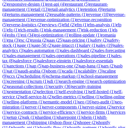
(
2
)
responsive-design
(
1
)
rest-api
(
4
)
restaurant
(
5
)
restaurant-
management
(
1
)
retail
(
13
)
retail-analytics
(
1
)
retention
(
9
)
returns
(
4
)
returns-management
(
2
)
reusable-patterns
(
1
)
revenue
(
10
)
revenue-
management
(
1
)
revenue-optimization
(
1
)
revenue-recognition
(
5
)
reverse-logistics
(
2
)
reviews
(
5
)
rfid
(
2
)
rfm
(
1
)
rfm-analysis
(
1
)
rfp
(
1
)
rfq
(
1
)
rich-results
(
1
)
risk-management
(
7
)
risk-reduction
(
1
)
rls
(
4
)
rohs
(
1
)
roi
(
34
)
roi-optimization
(
1
)
rolling-update
(
1
)
romania
(
1
)
rpa
(
3
)
rsc
(
2
)
russia
(
2
)
saas
(
25
)
saas-pricing
(
1
)
safety
(
2
)
safety-
stock
(
1
)
sage
(
1
)
sage-50
(
2
)
sage-intacct
(
1
)
salary
(
1
)
sales
(
19
)
sales-
analytics
(
3
)
sales-automation
(
1
)
sales-dashboard
(
2
)
sales-forecasting
(
1
)
sales-management
(
1
)
sales-operations
(
1
)
sales-pipeline
(
1
)
sales-
tax
(
8
)
salesforce
(
5
)
salesforce-einstein
(
1
)
salesforce-essentials
(
1
)
sanctions
(
1
)
sap
(
5
)
sap-business-one
(
2
)
sap-hana
(
1
)
sars
(
2
)
sasb
(
1
)
sat
(
1
)
saudi-arabia
(
3
)
sbom
(
1
)
scada
(
1
)
scalability
(
3
)
scaling
(
9
)
sccs
(
2
)
scheduling
(
6
)
schema-markup
(
1
)
school-management
(
1
)
screening
(
1
)
scrum
(
1
)
sdi
(
1
)
search-engine
(
1
)
search-optimization
(
2
)
seasonal-collections
(
1
)
security
(
36
)
security-training
(
1
)
segmentation
(
2
)
selection
(
1
)
self-evolving
(
1
)
self-hosted
(
1
)
self-
service
(
2
)
self-service-bi
(
2
)
seller-metrics
(
1
)
selling
(
1
)
selling-online
(
1
)
selling-platforms
(
1
)
semantic-model
(
1
)
seo
(
16
)
seo-audit
(
1
)
seo-
migration
(
1
)
server
(
1
)
server-components
(
1
)
server-sizing
(
2
)
service
(
1
)
service-contracts
(
1
)
service-efficiency
(
1
)
service-firms
(
1
)
services
(
1
)
setup
(
2
)
sgk
(
1
)
sharding
(
1
)
sharepoint
(
1
)
shein
(
1
)
shift-
management
(
3
)
shipping
(
4
)
shop-floor
(
2
)
shopee
(
2
)
shopify
(
114
)
shopify-api
(
1
)
shopify-flow
(
1
)
shopify-partners
(
1
)
shopify-plus