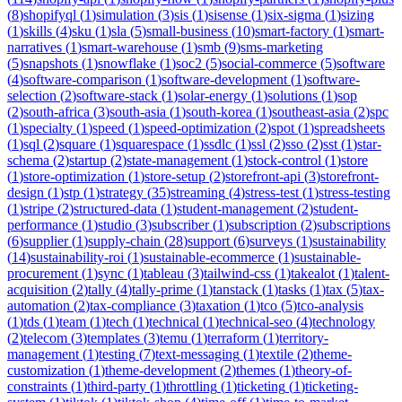
(
8
)
shopifyql
(
1
)
simulation
(
3
)
sis
(
1
)
sisense
(
1
)
six-sigma
(
1
)
sizing
(
1
)
skills
(
4
)
sku
(
1
)
sla
(
5
)
small-business
(
10
)
smart-factory
(
1
)
smart-
narratives
(
1
)
smart-warehouse
(
1
)
smb
(
9
)
sms-marketing
(
5
)
snapshots
(
1
)
snowflake
(
1
)
soc2
(
5
)
social-commerce
(
5
)
software
(
4
)
software-comparison
(
1
)
software-development
(
1
)
software-
selection
(
2
)
software-stack
(
1
)
solar-energy
(
1
)
solutions
(
1
)
sop
(
2
)
south-africa
(
3
)
south-asia
(
1
)
south-korea
(
1
)
southeast-asia
(
2
)
spc
(
1
)
specialty
(
1
)
speed
(
1
)
speed-optimization
(
2
)
spot
(
1
)
spreadsheets
(
1
)
sql
(
2
)
square
(
1
)
squarespace
(
1
)
ssdlc
(
1
)
ssl
(
2
)
sso
(
2
)
sst
(
1
)
star-
schema
(
2
)
startup
(
2
)
state-management
(
1
)
stock-control
(
1
)
store
(
1
)
store-optimization
(
1
)
store-setup
(
2
)
storefront-api
(
3
)
storefront-
design
(
1
)
stp
(
1
)
strategy
(
35
)
streaming
(
4
)
stress-test
(
1
)
stress-testing
(
1
)
stripe
(
2
)
structured-data
(
1
)
student-management
(
2
)
student-
performance
(
1
)
studio
(
3
)
subscriber
(
1
)
subscription
(
2
)
subscriptions
(
6
)
supplier
(
1
)
supply-chain
(
28
)
support
(
6
)
surveys
(
1
)
sustainability
(
14
)
sustainability-roi
(
1
)
sustainable-ecommerce
(
1
)
sustainable-
procurement
(
1
)
sync
(
1
)
tableau
(
3
)
tailwind-css
(
1
)
takealot
(
1
)
talent-
acquisition
(
2
)
tally
(
4
)
tally-prime
(
1
)
tanstack
(
1
)
tasks
(
1
)
tax
(
5
)
tax-
automation
(
2
)
tax-compliance
(
3
)
taxation
(
1
)
tco
(
5
)
tco-analysis
(
1
)
tds
(
1
)
team
(
1
)
tech
(
1
)
technical
(
1
)
technical-seo
(
4
)
technology
(
2
)
telecom
(
3
)
templates
(
3
)
temu
(
1
)
terraform
(
1
)
territory-
management
(
1
)
testing
(
7
)
text-messaging
(
1
)
textile
(
2
)
theme-
customization
(
1
)
theme-development
(
2
)
themes
(
1
)
theory-of-
constraints
(
1
)
third-party
(
1
)
throttling
(
1
)
ticketing
(
1
)
ticketing-