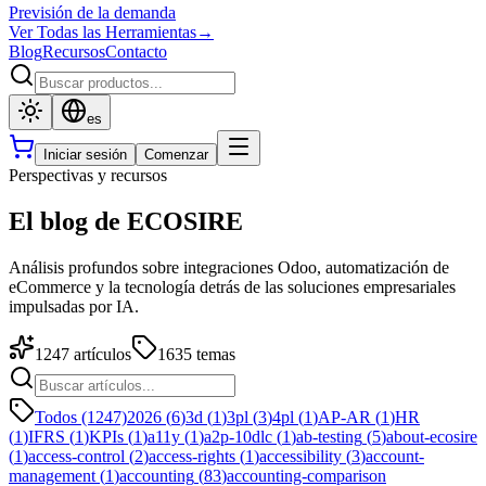
Previsión de la demanda
Ver Todas las Herramientas
→
Blog
Recursos
Contacto
es
Iniciar sesión
Comenzar
Perspectivas y recursos
El blog de ECOSIRE
Análisis profundos sobre integraciones Odoo, automatización de
eCommerce y la tecnología detrás de las soluciones empresariales
impulsadas por IA.
1247
artículos
1635
temas
Todos (1247)
2026
(
6
)
3d
(
1
)
3pl
(
3
)
4pl
(
1
)
AP-AR
(
1
)
HR
(
1
)
IFRS
(
1
)
KPIs
(
1
)
a11y
(
1
)
a2p-10dlc
(
1
)
ab-testing
(
5
)
about-ecosire
(
1
)
access-control
(
2
)
access-rights
(
1
)
accessibility
(
3
)
account-
management
(
1
)
accounting
(
83
)
accounting-comparison