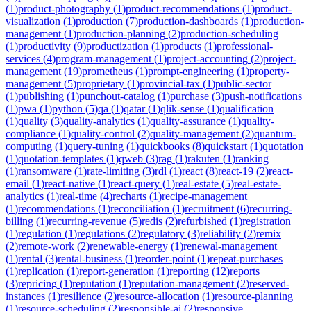
(
1
)
product-photography
(
1
)
product-recommendations
(
1
)
product-
visualization
(
1
)
production
(
7
)
production-dashboards
(
1
)
production-
management
(
1
)
production-planning
(
2
)
production-scheduling
(
1
)
productivity
(
9
)
productization
(
1
)
products
(
1
)
professional-
services
(
4
)
program-management
(
1
)
project-accounting
(
2
)
project-
management
(
19
)
prometheus
(
1
)
prompt-engineering
(
1
)
property-
management
(
5
)
proprietary
(
1
)
provincial-tax
(
1
)
public-sector
(
1
)
publishing
(
1
)
punchout-catalog
(
1
)
purchase
(
3
)
push-notifications
(
1
)
pwa
(
1
)
python
(
5
)
qa
(
1
)
qatar
(
1
)
qlik-sense
(
1
)
qualification
(
1
)
quality
(
3
)
quality-analytics
(
1
)
quality-assurance
(
1
)
quality-
compliance
(
1
)
quality-control
(
2
)
quality-management
(
2
)
quantum-
computing
(
1
)
query-tuning
(
1
)
quickbooks
(
8
)
quickstart
(
1
)
quotation
(
1
)
quotation-templates
(
1
)
qweb
(
3
)
rag
(
1
)
rakuten
(
1
)
ranking
(
1
)
ransomware
(
1
)
rate-limiting
(
3
)
rdl
(
1
)
react
(
8
)
react-19
(
2
)
react-
email
(
1
)
react-native
(
1
)
react-query
(
1
)
real-estate
(
5
)
real-estate-
analytics
(
1
)
real-time
(
4
)
recharts
(
1
)
recipe-management
(
1
)
recommendations
(
1
)
reconciliation
(
1
)
recruitment
(
6
)
recurring-
billing
(
1
)
recurring-revenue
(
5
)
redis
(
2
)
refurbished
(
1
)
registration
(
1
)
regulation
(
1
)
regulations
(
2
)
regulatory
(
3
)
reliability
(
2
)
remix
(
2
)
remote-work
(
2
)
renewable-energy
(
1
)
renewal-management
(
1
)
rental
(
3
)
rental-business
(
1
)
reorder-point
(
1
)
repeat-purchases
(
1
)
replication
(
1
)
report-generation
(
1
)
reporting
(
12
)
reports
(
3
)
repricing
(
1
)
reputation
(
1
)
reputation-management
(
2
)
reserved-
instances
(
1
)
resilience
(
2
)
resource-allocation
(
1
)
resource-planning
(
1
)
resource-scheduling
(
2
)
responsible-ai
(
2
)
responsive