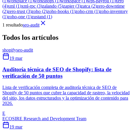
(
1
)
workplace
(
1
)
workshops
(
1
)
workspace
(
1
)
wps-payroll
(
1
)
xero
(
4
)
xml
(
1
)
xml-rpc
(
3
)
zalando
(
5
)
zapier
(
3
)
zatca
(
2
)
zero-downtime
(
2
)
zero-trust
(
3
)
zoho
(
2
)
zoho-books
(
1
)
zoho-crm
(
1
)
zoho-inventory
(
1
)
zoho-one
(
1
)
zustand
(
1
)
1 resultado
seo-audit
Todos los artículos
shopify
seo-audit
19 mar
Auditoría técnica de SEO de Shopify: lista de
verificación de 50 puntos
Lista de verificación completa de auditoría técnica de SEO de
Shopify de 50 puntos que cubre la capacidad de rastreo, la velocidad
del sitio, los datos estructurados y la optimización de contenido para
2026.
E
ECOSIRE Research and Development Team
19 mar