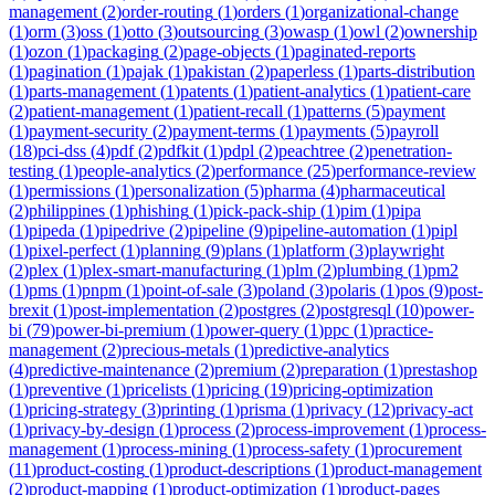
management
(
2
)
order-routing
(
1
)
orders
(
1
)
organizational-change
(
1
)
orm
(
3
)
oss
(
1
)
otto
(
3
)
outsourcing
(
3
)
owasp
(
1
)
owl
(
2
)
ownership
(
1
)
ozon
(
1
)
packaging
(
2
)
page-objects
(
1
)
paginated-reports
(
1
)
pagination
(
1
)
pajak
(
1
)
pakistan
(
2
)
paperless
(
1
)
parts-distribution
(
1
)
parts-management
(
1
)
patents
(
1
)
patient-analytics
(
1
)
patient-care
(
2
)
patient-management
(
1
)
patient-recall
(
1
)
patterns
(
5
)
payment
(
1
)
payment-security
(
2
)
payment-terms
(
1
)
payments
(
5
)
payroll
(
18
)
pci-dss
(
4
)
pdf
(
2
)
pdfkit
(
1
)
pdpl
(
2
)
peachtree
(
2
)
penetration-
testing
(
1
)
people-analytics
(
2
)
performance
(
25
)
performance-review
(
1
)
permissions
(
1
)
personalization
(
5
)
pharma
(
4
)
pharmaceutical
(
2
)
philippines
(
1
)
phishing
(
1
)
pick-pack-ship
(
1
)
pim
(
1
)
pipa
(
1
)
pipeda
(
1
)
pipedrive
(
2
)
pipeline
(
9
)
pipeline-automation
(
1
)
pipl
(
1
)
pixel-perfect
(
1
)
planning
(
9
)
plans
(
1
)
platform
(
3
)
playwright
(
2
)
plex
(
1
)
plex-smart-manufacturing
(
1
)
plm
(
2
)
plumbing
(
1
)
pm2
(
1
)
pms
(
1
)
pnpm
(
1
)
point-of-sale
(
3
)
poland
(
3
)
polaris
(
1
)
pos
(
9
)
post-
brexit
(
1
)
post-implementation
(
2
)
postgres
(
2
)
postgresql
(
10
)
power-
bi
(
79
)
power-bi-premium
(
1
)
power-query
(
1
)
ppc
(
1
)
practice-
management
(
2
)
precious-metals
(
1
)
predictive-analytics
(
4
)
predictive-maintenance
(
2
)
premium
(
2
)
preparation
(
1
)
prestashop
(
1
)
preventive
(
1
)
pricelists
(
1
)
pricing
(
19
)
pricing-optimization
(
1
)
pricing-strategy
(
3
)
printing
(
1
)
prisma
(
1
)
privacy
(
12
)
privacy-act
(
1
)
privacy-by-design
(
1
)
process
(
2
)
process-improvement
(
1
)
process-
management
(
1
)
process-mining
(
1
)
process-safety
(
1
)
procurement
(
11
)
product-costing
(
1
)
product-descriptions
(
1
)
product-management
(
2
)
product-mapping
(
1
)
product-optimization
(
1
)
product-pages