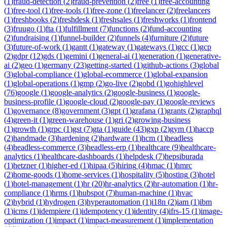
(
1
)
fraud-detection
(
2
)
fraud-prevention
(
2
)
free
(
1
)
free-accounting
(
1
)
free-tool
(
1
)
free-tools
(
1
)
free-zone
(
1
)
freelancer
(
2
)
freelancers
(
1
)
freshbooks
(
2
)
freshdesk
(
1
)
freshsales
(
1
)
freshworks
(
1
)
frontend
(
3
)
fruugo
(
1
)
fta
(
1
)
fulfillment
(
7
)
functions
(
2
)
fund-accounting
(
2
)
fundraising
(
1
)
funnel-builder
(
2
)
funnels
(
4
)
furniture
(
2
)
future
(
3
)
future-of-work
(
1
)
gantt
(
1
)
gateway
(
1
)
gateways
(
1
)
gcc
(
1
)
gcp
(
2
)
gdpr
(
12
)
gds
(
1
)
gemini
(
1
)
general-ai
(
1
)
generation
(
1
)
generative-
ai
(
2
)
geo
(
1
)
germany
(
23
)
getting-started
(
1
)
github-actions
(
3
)
global
(
3
)
global-compliance
(
1
)
global-ecommerce
(
1
)
global-expansion
(
1
)
global-operations
(
1
)
gmp
(
2
)
go-live
(
2
)
gobd
(
1
)
gohighlevel
(
76
)
google
(
1
)
google-analytics
(
2
)
google-business
(
1
)
google-
business-profile
(
1
)
google-cloud
(
2
)
google-pay
(
1
)
google-reviews
(
1
)
governance
(
8
)
government
(
3
)
gpt
(
1
)
grafana
(
1
)
grants
(
2
)
graphql
(
4
)
green-it
(
1
)
green-warehouse
(
1
)
gri
(
2
)
growing-business
(
1
)
growth
(
1
)
grpc
(
1
)
gst
(
7
)
gta
(
1
)
guide
(
43
)
gxp
(
2
)
gym
(
1
)
haccp
(
2
)
handmade
(
3
)
hardening
(
2
)
hardware
(
1
)
hcm
(
1
)
headless
(
4
)
headless-commerce
(
3
)
headless-erp
(
1
)
healthcare
(
9
)
healthcare-
analytics
(
1
)
healthcare-dashboards
(
1
)
helpdesk
(
7
)
hepsiburada
(
1
)
hetzner
(
1
)
higher-ed
(
1
)
hipaa
(
5
)
hiring
(
4
)
hmac
(
1
)
hmrc
(
2
)
home-goods
(
1
)
home-services
(
1
)
hospitality
(
5
)
hosting
(
3
)
hotel
(
1
)
hotel-management
(
1
)
hr
(
20
)
hr-analytics
(
2
)
hr-automation
(
1
)
hr-
compliance
(
1
)
hrms
(
1
)
hubspot
(
7
)
human-machine
(
1
)
hvac
(
2
)
hybrid
(
1
)
hydrogen
(
3
)
hyperautomation
(
1
)
i18n
(
2
)
iam
(
1
)
ibm
(
1
)
icms
(
1
)
idempiere
(
1
)
idempotency
(
1
)
identity
(
4
)
ifrs-15
(
1
)
image-
optimization
(
1
)
impact
(
1
)
impact-measurement
(
1
)
implementation