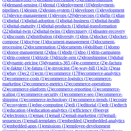
(
4
)
demand-sensing
(
1
)
dental
(
1
)
deployment
(
10
)
deployment-
pipelines
(
1
)
design
(
2
)
design-system
(
1
)
developer
(
1
)
development
(
13
)
device-management
(
1
)
devops
(
29
)
devsecops
(
1
)
dgfip
(
1
)
dian
(
1
)
digital
(
1
)
digital-adoption
(
1
)
digital-business
(
1
)
digital-health
(
1
)
digital-maturity
(
1
)
digital-products
(
1
)
digital-transformation
(
22
)
digital-twin
(
2
)
digital-twins
(
1
)
directquery
(
1
)
disaster-recovery
(
1
)
discounts
(
2
)
distribution
(
4
)
diversity
(
1
)
dms
(
2
)
docker
(
3
)
docker-
compose
(
1
)
doctype
(
1
)
document-management
(
3
)
document-
processing
(
2
)
documentation
(
2
)
documents
(
4
)
dolibarr
(
1
)
domo
(
1
)
donor-management
(
2
)
dpa
(
1
)
dpdp
(
1
)
dpo
(
1
)
drip-campaigns
(
1
)
drip-content
(
1
)
drizzle
(
3
)
drizzle-orm
(
2
)
dropshipping
(
3
)
dubai
(
1
)
dynamic-pricing
(
3
)
dynamics-365
(
4
)
e-commerce
(
2
)
e-factura
(
1
)
e-faktur
(
1
)
e-fatura
(
1
)
e-invoicing
(
5
)
e-way-bill
(
1
)
e2e
(
2
)
eaa
(
1
)
ebay
(
3
)
ec2
(
1
)
ecm
(
1
)
ecommerce
(
178
)
ecommerce-analytics
(
3
)
ecommerce-costs
(
1
)
ecommerce-logistics
(
1
)
ecommerce-
marketing
(
2
)
ecommerce-metrics
(
2
)
ecommerce-operations
(
2
)
ecommerce-platform
(
2
)
ecommerce-reporting
(
1
)
ecommerce-
scaling
(
1
)
ecommerce-security
(
1
)
ecommerce-seo
(
3
)
ecommerce-
shipping
(
1
)
ecommerce-technology
(
1
)
ecommerce-trends
(
1
)
ecosire
(
7
)
ecosystem
(
1
)
edge-computing
(
2
)
edi
(
1
)
editorial
(
1
)
edr
(
1
)
edtech
(
1
)
education
(
4
)
education-analytics
(
1
)
efficiency
(
8
)
egypt
(
2
)
electronics
(
1
)
emag
(
1
)
email
(
2
)
email-marketing
(
10
)
email-
sequences
(
1
)
email-templates
(
1
)
embedded
(
2
)
embedded-analytics
(
5
)
embedded-apps
(
1
)
emissions
(
1
)
employee-development