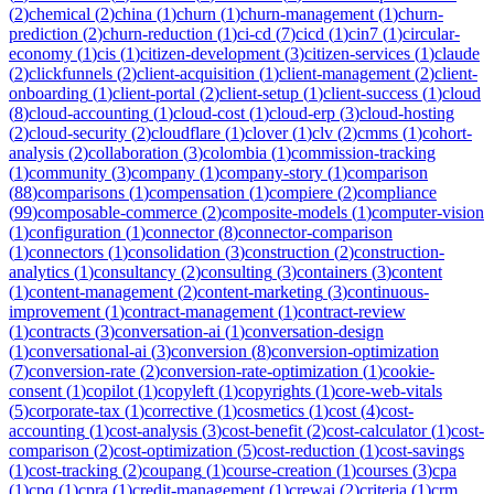
(
2
)
chemical
(
2
)
china
(
1
)
churn
(
1
)
churn-management
(
1
)
churn-
prediction
(
2
)
churn-reduction
(
1
)
ci-cd
(
7
)
cicd
(
1
)
cin7
(
1
)
circular-
economy
(
1
)
cis
(
1
)
citizen-development
(
3
)
citizen-services
(
1
)
claude
(
2
)
clickfunnels
(
2
)
client-acquisition
(
1
)
client-management
(
2
)
client-
onboarding
(
1
)
client-portal
(
2
)
client-setup
(
1
)
client-success
(
1
)
cloud
(
8
)
cloud-accounting
(
1
)
cloud-cost
(
1
)
cloud-erp
(
3
)
cloud-hosting
(
2
)
cloud-security
(
2
)
cloudflare
(
1
)
clover
(
1
)
clv
(
2
)
cmms
(
1
)
cohort-
analysis
(
2
)
collaboration
(
3
)
colombia
(
1
)
commission-tracking
(
1
)
community
(
3
)
company
(
1
)
company-story
(
1
)
comparison
(
88
)
comparisons
(
1
)
compensation
(
1
)
compiere
(
2
)
compliance
(
99
)
composable-commerce
(
2
)
composite-models
(
1
)
computer-vision
(
1
)
configuration
(
1
)
connector
(
8
)
connector-comparison
(
1
)
connectors
(
1
)
consolidation
(
3
)
construction
(
2
)
construction-
analytics
(
1
)
consultancy
(
2
)
consulting
(
3
)
containers
(
3
)
content
(
1
)
content-management
(
2
)
content-marketing
(
3
)
continuous-
improvement
(
1
)
contract-management
(
1
)
contract-review
(
1
)
contracts
(
3
)
conversation-ai
(
1
)
conversation-design
(
1
)
conversational-ai
(
3
)
conversion
(
8
)
conversion-optimization
(
7
)
conversion-rate
(
2
)
conversion-rate-optimization
(
1
)
cookie-
consent
(
1
)
copilot
(
1
)
copyleft
(
1
)
copyrights
(
1
)
core-web-vitals
(
5
)
corporate-tax
(
1
)
corrective
(
1
)
cosmetics
(
1
)
cost
(
4
)
cost-
accounting
(
1
)
cost-analysis
(
3
)
cost-benefit
(
2
)
cost-calculator
(
1
)
cost-
comparison
(
2
)
cost-optimization
(
5
)
cost-reduction
(
1
)
cost-savings
(
1
)
cost-tracking
(
2
)
coupang
(
1
)
course-creation
(
1
)
courses
(
3
)
cpa
(
1
)
cpq
(
1
)
cpra
(
1
)
credit-management
(
1
)
crewai
(
2
)
criteria
(
1
)
crm