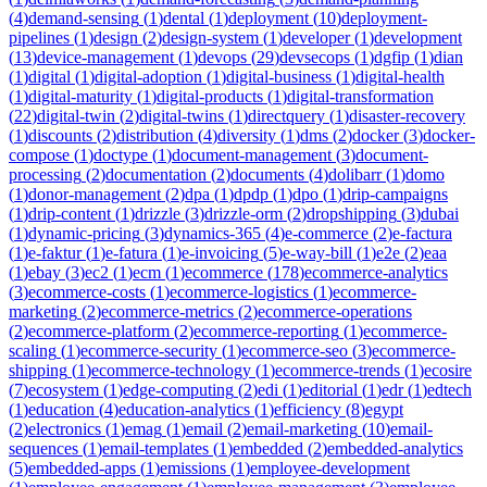
(
4
)
demand-sensing
(
1
)
dental
(
1
)
deployment
(
10
)
deployment-
pipelines
(
1
)
design
(
2
)
design-system
(
1
)
developer
(
1
)
development
(
13
)
device-management
(
1
)
devops
(
29
)
devsecops
(
1
)
dgfip
(
1
)
dian
(
1
)
digital
(
1
)
digital-adoption
(
1
)
digital-business
(
1
)
digital-health
(
1
)
digital-maturity
(
1
)
digital-products
(
1
)
digital-transformation
(
22
)
digital-twin
(
2
)
digital-twins
(
1
)
directquery
(
1
)
disaster-recovery
(
1
)
discounts
(
2
)
distribution
(
4
)
diversity
(
1
)
dms
(
2
)
docker
(
3
)
docker-
compose
(
1
)
doctype
(
1
)
document-management
(
3
)
document-
processing
(
2
)
documentation
(
2
)
documents
(
4
)
dolibarr
(
1
)
domo
(
1
)
donor-management
(
2
)
dpa
(
1
)
dpdp
(
1
)
dpo
(
1
)
drip-campaigns
(
1
)
drip-content
(
1
)
drizzle
(
3
)
drizzle-orm
(
2
)
dropshipping
(
3
)
dubai
(
1
)
dynamic-pricing
(
3
)
dynamics-365
(
4
)
e-commerce
(
2
)
e-factura
(
1
)
e-faktur
(
1
)
e-fatura
(
1
)
e-invoicing
(
5
)
e-way-bill
(
1
)
e2e
(
2
)
eaa
(
1
)
ebay
(
3
)
ec2
(
1
)
ecm
(
1
)
ecommerce
(
178
)
ecommerce-analytics
(
3
)
ecommerce-costs
(
1
)
ecommerce-logistics
(
1
)
ecommerce-
marketing
(
2
)
ecommerce-metrics
(
2
)
ecommerce-operations
(
2
)
ecommerce-platform
(
2
)
ecommerce-reporting
(
1
)
ecommerce-
scaling
(
1
)
ecommerce-security
(
1
)
ecommerce-seo
(
3
)
ecommerce-
shipping
(
1
)
ecommerce-technology
(
1
)
ecommerce-trends
(
1
)
ecosire
(
7
)
ecosystem
(
1
)
edge-computing
(
2
)
edi
(
1
)
editorial
(
1
)
edr
(
1
)
edtech
(
1
)
education
(
4
)
education-analytics
(
1
)
efficiency
(
8
)
egypt
(
2
)
electronics
(
1
)
emag
(
1
)
email
(
2
)
email-marketing
(
10
)
email-
sequences
(
1
)
email-templates
(
1
)
embedded
(
2
)
embedded-analytics
(
5
)
embedded-apps
(
1
)
emissions
(
1
)
employee-development