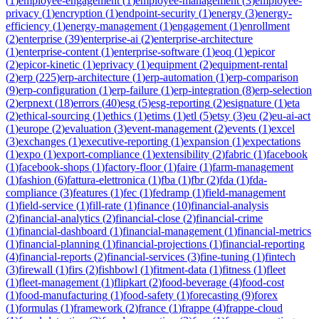
(
1
)
employee-engagement
(
1
)
employee-management
(
3
)
employee-
privacy
(
1
)
encryption
(
1
)
endpoint-security
(
1
)
energy
(
3
)
energy-
efficiency
(
1
)
energy-management
(
1
)
engagement
(
1
)
enrollment
(
2
)
enterprise
(
39
)
enterprise-ai
(
2
)
enterprise-architecture
(
1
)
enterprise-content
(
1
)
enterprise-software
(
1
)
eoq
(
1
)
epicor
(
2
)
epicor-kinetic
(
1
)
eprivacy
(
1
)
equipment
(
2
)
equipment-rental
(
2
)
erp
(
225
)
erp-architecture
(
1
)
erp-automation
(
1
)
erp-comparison
(
9
)
erp-configuration
(
1
)
erp-failure
(
1
)
erp-integration
(
8
)
erp-selection
(
2
)
erpnext
(
18
)
errors
(
40
)
esg
(
5
)
esg-reporting
(
2
)
esignature
(
1
)
eta
(
2
)
ethical-sourcing
(
1
)
ethics
(
1
)
etims
(
1
)
etl
(
5
)
etsy
(
3
)
eu
(
2
)
eu-ai-act
(
1
)
europe
(
2
)
evaluation
(
3
)
event-management
(
2
)
events
(
1
)
excel
(
3
)
exchanges
(
1
)
executive-reporting
(
1
)
expansion
(
1
)
expectations
(
1
)
expo
(
1
)
export-compliance
(
1
)
extensibility
(
2
)
fabric
(
1
)
facebook
(
1
)
facebook-shops
(
1
)
factory-floor
(
1
)
faire
(
1
)
farm-management
(
1
)
fashion
(
6
)
fattura-elettronica
(
1
)
fba
(
1
)
fbr
(
2
)
fda
(
1
)
fda-
compliance
(
3
)
features
(
1
)
fec
(
1
)
fedramp
(
1
)
field-management
(
1
)
field-service
(
1
)
fill-rate
(
1
)
finance
(
10
)
financial-analysis
(
2
)
financial-analytics
(
2
)
financial-close
(
2
)
financial-crime
(
1
)
financial-dashboard
(
1
)
financial-management
(
1
)
financial-metrics
(
1
)
financial-planning
(
1
)
financial-projections
(
1
)
financial-reporting
(
4
)
financial-reports
(
2
)
financial-services
(
3
)
fine-tuning
(
1
)
fintech
(
3
)
firewall
(
1
)
firs
(
2
)
fishbowl
(
1
)
fitment-data
(
1
)
fitness
(
1
)
fleet
(
1
)
fleet-management
(
1
)
flipkart
(
2
)
food-beverage
(
4
)
food-cost
(
1
)
food-manufacturing
(
1
)
food-safety
(
1
)
forecasting
(
9
)
forex
(
1
)
formulas
(
1
)
framework
(
2
)
france
(
1
)
frappe
(
4
)
frappe-cloud