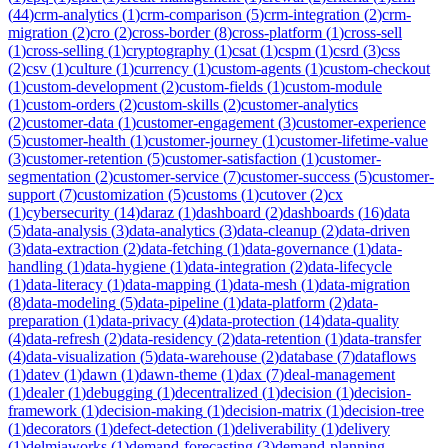
(
44
)
crm-analytics
(
1
)
crm-comparison
(
5
)
crm-integration
(
2
)
crm-
migration
(
2
)
cro
(
2
)
cross-border
(
8
)
cross-platform
(
1
)
cross-sell
(
1
)
cross-selling
(
1
)
cryptography
(
1
)
csat
(
1
)
cspm
(
1
)
csrd
(
3
)
css
(
2
)
csv
(
1
)
culture
(
1
)
currency
(
1
)
custom-agents
(
1
)
custom-checkout
(
1
)
custom-development
(
2
)
custom-fields
(
1
)
custom-module
(
1
)
custom-orders
(
2
)
custom-skills
(
2
)
customer-analytics
(
2
)
customer-data
(
1
)
customer-engagement
(
3
)
customer-experience
(
5
)
customer-health
(
1
)
customer-journey
(
1
)
customer-lifetime-value
(
3
)
customer-retention
(
5
)
customer-satisfaction
(
1
)
customer-
segmentation
(
2
)
customer-service
(
7
)
customer-success
(
5
)
customer-
support
(
7
)
customization
(
5
)
customs
(
1
)
cutover
(
2
)
cx
(
1
)
cybersecurity
(
14
)
daraz
(
1
)
dashboard
(
2
)
dashboards
(
16
)
data
(
5
)
data-analysis
(
3
)
data-analytics
(
3
)
data-cleanup
(
2
)
data-driven
(
3
)
data-extraction
(
2
)
data-fetching
(
1
)
data-governance
(
1
)
data-
handling
(
1
)
data-hygiene
(
1
)
data-integration
(
2
)
data-lifecycle
(
1
)
data-literacy
(
1
)
data-mapping
(
1
)
data-mesh
(
1
)
data-migration
(
8
)
data-modeling
(
5
)
data-pipeline
(
1
)
data-platform
(
2
)
data-
preparation
(
1
)
data-privacy
(
4
)
data-protection
(
14
)
data-quality
(
4
)
data-refresh
(
2
)
data-residency
(
2
)
data-retention
(
1
)
data-transfer
(
4
)
data-visualization
(
5
)
data-warehouse
(
2
)
database
(
7
)
dataflows
(
1
)
datev
(
1
)
dawn
(
1
)
dawn-theme
(
1
)
dax
(
7
)
deal-management
(
1
)
dealer
(
1
)
debugging
(
1
)
decentralized
(
1
)
decision
(
1
)
decision-
framework
(
1
)
decision-making
(
1
)
decision-matrix
(
1
)
decision-tree
(
1
)
decorators
(
1
)
defect-detection
(
1
)
deliverability
(
1
)
delivery
(
1
)
delmiaworks
(
1
)
demand-forecasting
(
3
)
demand-planning