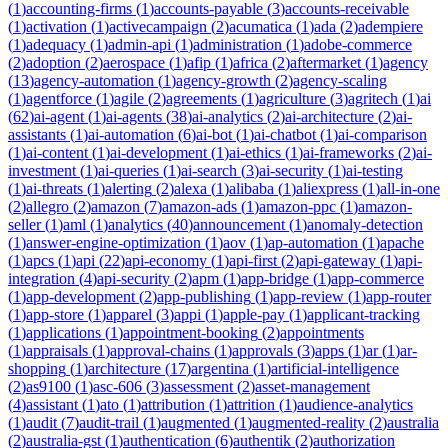
(
1
)
accounting-firms
(
1
)
accounts-payable
(
3
)
accounts-receivable
(
1
)
activation
(
1
)
activecampaign
(
2
)
acumatica
(
1
)
ada
(
2
)
adempiere
(
1
)
adequacy
(
1
)
admin-api
(
1
)
administration
(
1
)
adobe-commerce
(
2
)
adoption
(
2
)
aerospace
(
1
)
afip
(
1
)
africa
(
2
)
aftermarket
(
1
)
agency
(
13
)
agency-automation
(
1
)
agency-growth
(
2
)
agency-scaling
(
1
)
agentforce
(
1
)
agile
(
2
)
agreements
(
1
)
agriculture
(
3
)
agritech
(
1
)
ai
(
62
)
ai-agent
(
1
)
ai-agents
(
38
)
ai-analytics
(
2
)
ai-architecture
(
2
)
ai-
assistants
(
1
)
ai-automation
(
6
)
ai-bot
(
1
)
ai-chatbot
(
1
)
ai-comparison
(
1
)
ai-content
(
1
)
ai-development
(
1
)
ai-ethics
(
1
)
ai-frameworks
(
2
)
ai-
investment
(
1
)
ai-queries
(
1
)
ai-search
(
3
)
ai-security
(
1
)
ai-testing
(
1
)
ai-threats
(
1
)
alerting
(
2
)
alexa
(
1
)
alibaba
(
1
)
aliexpress
(
1
)
all-in-one
(
2
)
allegro
(
2
)
amazon
(
7
)
amazon-ads
(
1
)
amazon-ppc
(
1
)
amazon-
seller
(
1
)
aml
(
1
)
analytics
(
40
)
announcement
(
1
)
anomaly-detection
(
1
)
answer-engine-optimization
(
1
)
aov
(
1
)
ap-automation
(
1
)
apache
(
1
)
apcs
(
1
)
api
(
22
)
api-economy
(
1
)
api-first
(
2
)
api-gateway
(
1
)
api-
integration
(
4
)
api-security
(
2
)
apm
(
1
)
app-bridge
(
1
)
app-commerce
(
1
)
app-development
(
2
)
app-publishing
(
1
)
app-review
(
1
)
app-router
(
1
)
app-store
(
1
)
apparel
(
3
)
appi
(
1
)
apple-pay
(
1
)
applicant-tracking
(
1
)
applications
(
1
)
appointment-booking
(
2
)
appointments
(
1
)
appraisals
(
1
)
approval-chains
(
1
)
approvals
(
3
)
apps
(
1
)
ar
(
1
)
ar-
shopping
(
1
)
architecture
(
17
)
argentina
(
1
)
artificial-intelligence
(
2
)
as9100
(
1
)
asc-606
(
3
)
assessment
(
2
)
asset-management
(
4
)
assistant
(
1
)
ato
(
1
)
attribution
(
1
)
attrition
(
1
)
audience-analytics
(
1
)
audit
(
7
)
audit-trail
(
1
)
augmented
(
1
)
augmented-reality
(
2
)
australia
(
2
)
australia-gst
(
1
)
authentication
(
6
)
authentik
(
2
)
authorization