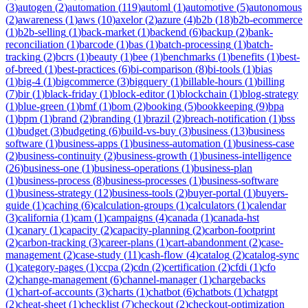
(
3
)
autogen
(
2
)
automation
(
119
)
automl
(
1
)
automotive
(
5
)
autonomous
(
2
)
awareness
(
1
)
aws
(
10
)
axelor
(
2
)
azure
(
4
)
b2b
(
18
)
b2b-ecommerce
(
1
)
b2b-selling
(
1
)
back-market
(
1
)
backend
(
6
)
backup
(
2
)
bank-
reconciliation
(
1
)
barcode
(
1
)
bas
(
1
)
batch-processing
(
1
)
batch-
tracking
(
2
)
bcrs
(
1
)
beauty
(
1
)
bee
(
1
)
benchmarks
(
1
)
benefits
(
1
)
best-
of-breed
(
1
)
best-practices
(
6
)
bi-comparison
(
8
)
bi-tools
(
1
)
bias
(
1
)
big-4
(
1
)
bigcommerce
(
3
)
bigquery
(
1
)
billable-hours
(
1
)
billing
(
7
)
bir
(
1
)
black-friday
(
1
)
block-editor
(
1
)
blockchain
(
1
)
blog-strategy
(
1
)
blue-green
(
1
)
bmf
(
1
)
bom
(
2
)
booking
(
5
)
bookkeeping
(
9
)
bpa
(
1
)
bpm
(
1
)
brand
(
2
)
branding
(
1
)
brazil
(
2
)
breach-notification
(
1
)
bss
(
1
)
budget
(
3
)
budgeting
(
6
)
build-vs-buy
(
3
)
business
(
13
)
business
software
(
1
)
business-apps
(
1
)
business-automation
(
1
)
business-case
(
2
)
business-continuity
(
2
)
business-growth
(
1
)
business-intelligence
(
26
)
business-one
(
1
)
business-operations
(
1
)
business-plan
(
1
)
business-process
(
8
)
business-processes
(
1
)
business-software
(
1
)
business-strategy
(
12
)
business-tools
(
2
)
buyer-portal
(
1
)
buyers-
guide
(
1
)
caching
(
6
)
calculation-groups
(
1
)
calculators
(
1
)
calendar
(
3
)
california
(
1
)
cam
(
1
)
campaigns
(
4
)
canada
(
1
)
canada-hst
(
1
)
canary
(
1
)
capacity
(
2
)
capacity-planning
(
2
)
carbon-footprint
(
2
)
carbon-tracking
(
3
)
career-plans
(
1
)
cart-abandonment
(
2
)
case-
management
(
2
)
case-study
(
11
)
cash-flow
(
4
)
catalog
(
2
)
catalog-sync
(
1
)
category-pages
(
1
)
ccpa
(
2
)
cdn
(
2
)
certification
(
2
)
cfdi
(
1
)
cfo
(
2
)
change-management
(
6
)
channel-manager
(
1
)
chargebacks
(
1
)
chart-of-accounts
(
3
)
charts
(
1
)
chatbot
(
6
)
chatbots
(
1
)
chatgpt
(
2
)
cheat-sheet
(
1
)
checklist
(
7
)
checkout
(
2
)
checkout-optimization