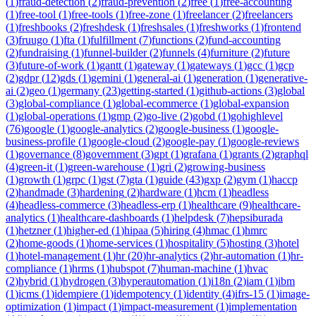
(
1
)
fraud-detection
(
2
)
fraud-prevention
(
2
)
free
(
1
)
free-accounting
(
1
)
free-tool
(
1
)
free-tools
(
1
)
free-zone
(
1
)
freelancer
(
2
)
freelancers
(
1
)
freshbooks
(
2
)
freshdesk
(
1
)
freshsales
(
1
)
freshworks
(
1
)
frontend
(
3
)
fruugo
(
1
)
fta
(
1
)
fulfillment
(
7
)
functions
(
2
)
fund-accounting
(
2
)
fundraising
(
1
)
funnel-builder
(
2
)
funnels
(
4
)
furniture
(
2
)
future
(
3
)
future-of-work
(
1
)
gantt
(
1
)
gateway
(
1
)
gateways
(
1
)
gcc
(
1
)
gcp
(
2
)
gdpr
(
12
)
gds
(
1
)
gemini
(
1
)
general-ai
(
1
)
generation
(
1
)
generative-
ai
(
2
)
geo
(
1
)
germany
(
23
)
getting-started
(
1
)
github-actions
(
3
)
global
(
3
)
global-compliance
(
1
)
global-ecommerce
(
1
)
global-expansion
(
1
)
global-operations
(
1
)
gmp
(
2
)
go-live
(
2
)
gobd
(
1
)
gohighlevel
(
76
)
google
(
1
)
google-analytics
(
2
)
google-business
(
1
)
google-
business-profile
(
1
)
google-cloud
(
2
)
google-pay
(
1
)
google-reviews
(
1
)
governance
(
8
)
government
(
3
)
gpt
(
1
)
grafana
(
1
)
grants
(
2
)
graphql
(
4
)
green-it
(
1
)
green-warehouse
(
1
)
gri
(
2
)
growing-business
(
1
)
growth
(
1
)
grpc
(
1
)
gst
(
7
)
gta
(
1
)
guide
(
43
)
gxp
(
2
)
gym
(
1
)
haccp
(
2
)
handmade
(
3
)
hardening
(
2
)
hardware
(
1
)
hcm
(
1
)
headless
(
4
)
headless-commerce
(
3
)
headless-erp
(
1
)
healthcare
(
9
)
healthcare-
analytics
(
1
)
healthcare-dashboards
(
1
)
helpdesk
(
7
)
hepsiburada
(
1
)
hetzner
(
1
)
higher-ed
(
1
)
hipaa
(
5
)
hiring
(
4
)
hmac
(
1
)
hmrc
(
2
)
home-goods
(
1
)
home-services
(
1
)
hospitality
(
5
)
hosting
(
3
)
hotel
(
1
)
hotel-management
(
1
)
hr
(
20
)
hr-analytics
(
2
)
hr-automation
(
1
)
hr-
compliance
(
1
)
hrms
(
1
)
hubspot
(
7
)
human-machine
(
1
)
hvac
(
2
)
hybrid
(
1
)
hydrogen
(
3
)
hyperautomation
(
1
)
i18n
(
2
)
iam
(
1
)
ibm
(
1
)
icms
(
1
)
idempiere
(
1
)
idempotency
(
1
)
identity
(
4
)
ifrs-15
(
1
)
image-
optimization
(
1
)
impact
(
1
)
impact-measurement
(
1
)
implementation