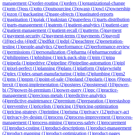
management
(
2
)
order-routing
(
1
)
orders
(
1
)
organizational-change
(
1
)
orm
(
3
)
oss
(
1
)
otto
(
3
)
outsourcing
(
3
)
owasp
(
1
)
owl
(
2
)
ownership
(
1
)
ozon
(
1
)
packaging
(
2
)
page-objects
(
1
)
paginated-reports
(
1
)
pagination
(
1
)
pajak
(
1
)
pakistan
(
2
)
paperless
(
1
)
parts-distribution
(
1
)
parts-management
(
1
)
patents
(
1
)
patient-analytics
(
1
)
patient-care
(
2
)
patient-management
(
1
)
patient-recall
(
1
)
patterns
(
5
)
payment
(
1
)
payment-security
(
2
)
payment-terms
(
1
)
payments
(
5
)
payroll
(
18
)
pci-dss
(
4
)
pdf
(
2
)
pdfkit
(
1
)
pdpl
(
2
)
peachtree
(
2
)
penetration-
testing
(
1
)
people-analytics
(
2
)
performance
(
25
)
performance-review
(
1
)
permissions
(
1
)
personalization
(
5
)
pharma
(
4
)
pharmaceutical
(
2
)
philippines
(
1
)
phishing
(
1
)
pick-pack-ship
(
1
)
pim
(
1
)
pipa
(
1
)
pipeda
(
1
)
pipedrive
(
2
)
pipeline
(
9
)
pipeline-automation
(
1
)
pipl
(
1
)
pixel-perfect
(
1
)
planning
(
9
)
plans
(
1
)
platform
(
3
)
playwright
(
2
)
plex
(
1
)
plex-smart-manufacturing
(
1
)
plm
(
2
)
plumbing
(
1
)
pm2
(
1
)
pms
(
1
)
pnpm
(
1
)
point-of-sale
(
3
)
poland
(
3
)
polaris
(
1
)
pos
(
9
)
post-
brexit
(
1
)
post-implementation
(
2
)
postgres
(
2
)
postgresql
(
10
)
power-
bi
(
79
)
power-bi-premium
(
1
)
power-query
(
1
)
ppc
(
1
)
practice-
management
(
2
)
precious-metals
(
1
)
predictive-analytics
(
4
)
predictive-maintenance
(
2
)
premium
(
2
)
preparation
(
1
)
prestashop
(
1
)
preventive
(
1
)
pricelists
(
1
)
pricing
(
19
)
pricing-optimization
(
1
)
pricing-strategy
(
3
)
printing
(
1
)
prisma
(
1
)
privacy
(
12
)
privacy-act
(
1
)
privacy-by-design
(
1
)
process
(
2
)
process-improvement
(
1
)
process-
management
(
1
)
process-mining
(
1
)
process-safety
(
1
)
procurement
(
11
)
product-costing
(
1
)
product-descriptions
(
1
)
product-management
(
2
)
product-mapping
(
1
)
product-optimization
(
1
)
product-pages