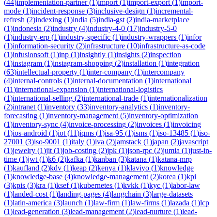
(
44
)
implementation-partner
(
1
)
import
(
1
)
import-export
(
1
)
import-
mode
(
1
)
incident-response
(
3
)
inclusive-design
(
1
)
incremental-
refresh
(
2
)
indexing
(
1
)
india
(
5
)
india-gst
(
2
)
india-marketplace
(
1
)
indonesia
(
2
)
industry
(
4
)
industry-4-0
(
17
)
industry-5-0
(
1
)
industry-erp
(
1
)
industry-specific
(
1
)
industry-wrappers
(
1
)
infor
(
1
)
information-security
(
2
)
infrastructure
(
10
)
infrastructure-as-code
(
1
)
infusionsoft
(
1
)
inp
(
1
)
insightly
(
1
)
insights
(
2
)
inspection
(
1
)
instagram
(
1
)
instagram-shopping
(
2
)
installation
(
1
)
integration
(
63
)
intellectual-property
(
1
)
inter-company
(
1
)
intercompany
(
4
)
internal-controls
(
1
)
internal-documentation
(
1
)
international
(
11
)
international-expansion
(
1
)
international-logistics
(
1
)
international-selling
(
2
)
international-trade
(
1
)
internationalization
(
2
)
intranet
(
1
)
inventory
(
33
)
inventory-analytics
(
1
)
inventory-
forecasting
(
1
)
inventory-management
(
5
)
inventory-optimization
(
1
)
inventory-sync
(
4
)
invoice-processing
(
2
)
invoices
(
1
)
invoicing
(
1
)
ios-android
(
1
)
iot
(
11
)
iqms
(
1
)
isa-95
(
1
)
isms
(
1
)
iso-13485
(
1
)
iso-
27001
(
3
)
iso-9001
(
1
)
italy
(
1
)
iva
(
2
)
jamstack
(
1
)
japan
(
2
)
javascript
(
1
)
jewelry
(
1
)
jit
(
1
)
job-costing
(
2
)
jpk
(
1
)
json-rpc
(
2
)
jumia
(
1
)
just-in-
time
(
1
)
jwt
(
1
)
k6
(
2
)
kafka
(
1
)
kanban
(
3
)
katana
(
1
)
katana-mrp
(
1
)
kaufland
(
2
)
kdv
(
1
)
keap
(
2
)
kenya
(
1
)
klaviyo
(
1
)
knowledge
(
1
)
knowledge-base
(
4
)
knowledge-management
(
2
)
korea
(
1
)
kpi
(
3
)
kpis
(
3
)
kra
(
1
)
ksef
(
1
)
kubernetes
(
1
)
kvkk
(
1
)
kyc
(
1
)
labor-law
(
1
)
landed-cost
(
1
)
landing-pages
(
4
)
langchain
(
3
)
large-datasets
(
1
)
latin-america
(
3
)
launch
(
1
)
law-firm
(
1
)
law-firms
(
1
)
lazada
(
1
)
lcp
(
1
)
lead-generation
(
3
)
lead-management
(
2
)
lead-nurture
(
1
)
lead-