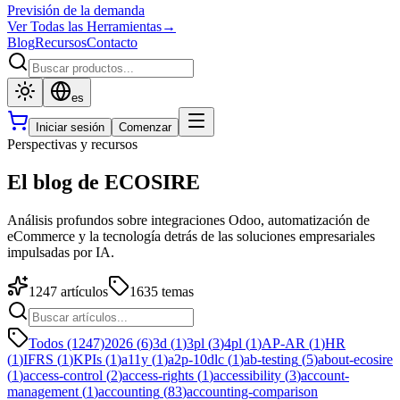
Previsión de la demanda
Ver Todas las Herramientas
→
Blog
Recursos
Contacto
es
Iniciar sesión
Comenzar
Perspectivas y recursos
El blog de ECOSIRE
Análisis profundos sobre integraciones Odoo, automatización de
eCommerce y la tecnología detrás de las soluciones empresariales
impulsadas por IA.
1247
artículos
1635
temas
Todos (1247)
2026
(
6
)
3d
(
1
)
3pl
(
3
)
4pl
(
1
)
AP-AR
(
1
)
HR
(
1
)
IFRS
(
1
)
KPIs
(
1
)
a11y
(
1
)
a2p-10dlc
(
1
)
ab-testing
(
5
)
about-ecosire
(
1
)
access-control
(
2
)
access-rights
(
1
)
accessibility
(
3
)
account-
management
(
1
)
accounting
(
83
)
accounting-comparison