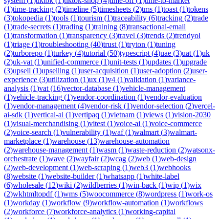
system
(
1
)
tiktok
(
1
)
tiktok-shop
(
4
)
time-off
(
1
)
time-to-market
(
1
)
time-tracking
(
2
)
timeline
(
5
)
timesheets
(
2
)
tms
(
1
)
toast
(
1
)
tokens
(
3
)
tokopedia
(
1
)
tools
(
1
)
tourism
(
1
)
traceability
(
6
)
tracking
(
2
)
trade
(
1
)
trade-secrets
(
1
)
trading
(
1
)
training
(
8
)
transactional-email
(
1
)
transformation
(
1
)
transparency
(
3
)
travel
(
3
)
trends
(
2
)
trendyol
(
1
)
triage
(
1
)
troubleshooting
(
40
)
trust
(
1
)
tryton
(
1
)
tuning
(
2
)
turborepo
(
1
)
turkey
(
4
)
tutorial
(
50
)
typescript
(
4
)
uae
(
3
)
uat
(
1
)
uk
(
2
)
uk-vat
(
1
)
unified-commerce
(
1
)
unit-tests
(
1
)
updates
(
1
)
upgrade
(
3
)
upsell
(
1
)
upselling
(
1
)
user-acquisition
(
1
)
user-adoption
(
2
)
user-
experience
(
3
)
utilization
(
1
)
ux
(
1
)
v4
(
1
)
validation
(
1
)
variance-
analysis
(
1
)
vat
(
16
)
vector-database
(
1
)
vehicle-management
(
1
)
vehicle-tracking
(
1
)
vendor-coordination
(
1
)
vendor-evaluation
(
1
)
vendor-management
(
4
)
vendor-risk
(
1
)
vendor-selection
(
2
)
vercel-
ai-sdk
(
1
)
vertical-ai
(
1
)
vertipaq
(
1
)
vietnam
(
1
)
views
(
1
)
vision-2030
(
1
)
visual-merchandising
(
1
)
vitest
(
1
)
voice-ai
(
1
)
voice-commerce
(
2
)
voice-search
(
1
)
vulnerability
(
1
)
waf
(
1
)
walmart
(
3
)
walmart-
marketplace
(
1
)
warehouse
(
13
)
warehouse-automation
(
2
)
warehouse-management
(
1
)
wasm
(
1
)
waste-reduction
(
2
)
watsonx-
orchestrate
(
1
)
wave
(
2
)
wayfair
(
2
)
wcag
(
2
)
web
(
1
)
web-design
(
2
)
web-development
(
1
)
web-scraping
(
1
)
web3
(
1
)
webhooks
(
8
)
website
(
1
)
website-builder
(
1
)
whatsapp
(
1
)
white-label
(
6
)
wholesale
(
12
)
wiki
(
2
)
wildberries
(
1
)
win-back
(
1
)
wip
(
1
)
wix
(
2
)
wkhtmltopdf
(
1
)
wms
(
5
)
woocommerce
(
8
)
wordpress
(
1
)
work-os
(
1
)
workday
(
1
)
workflow
(
9
)
workflow-automation
(
1
)
workflows
(
2
)
workforce
(
7
)
workforce-analytics
(
1
)
working-capital