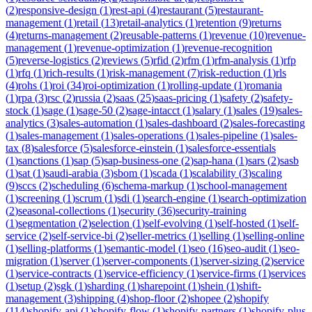
(
2
)
responsive-design
(
1
)
rest-api
(
4
)
restaurant
(
5
)
restaurant-
management
(
1
)
retail
(
13
)
retail-analytics
(
1
)
retention
(
9
)
returns
(
4
)
returns-management
(
2
)
reusable-patterns
(
1
)
revenue
(
10
)
revenue-
management
(
1
)
revenue-optimization
(
1
)
revenue-recognition
(
5
)
reverse-logistics
(
2
)
reviews
(
5
)
rfid
(
2
)
rfm
(
1
)
rfm-analysis
(
1
)
rfp
(
1
)
rfq
(
1
)
rich-results
(
1
)
risk-management
(
7
)
risk-reduction
(
1
)
rls
(
4
)
rohs
(
1
)
roi
(
34
)
roi-optimization
(
1
)
rolling-update
(
1
)
romania
(
1
)
rpa
(
3
)
rsc
(
2
)
russia
(
2
)
saas
(
25
)
saas-pricing
(
1
)
safety
(
2
)
safety-
stock
(
1
)
sage
(
1
)
sage-50
(
2
)
sage-intacct
(
1
)
salary
(
1
)
sales
(
19
)
sales-
analytics
(
3
)
sales-automation
(
1
)
sales-dashboard
(
2
)
sales-forecasting
(
1
)
sales-management
(
1
)
sales-operations
(
1
)
sales-pipeline
(
1
)
sales-
tax
(
8
)
salesforce
(
5
)
salesforce-einstein
(
1
)
salesforce-essentials
(
1
)
sanctions
(
1
)
sap
(
5
)
sap-business-one
(
2
)
sap-hana
(
1
)
sars
(
2
)
sasb
(
1
)
sat
(
1
)
saudi-arabia
(
3
)
sbom
(
1
)
scada
(
1
)
scalability
(
3
)
scaling
(
9
)
sccs
(
2
)
scheduling
(
6
)
schema-markup
(
1
)
school-management
(
1
)
screening
(
1
)
scrum
(
1
)
sdi
(
1
)
search-engine
(
1
)
search-optimization
(
2
)
seasonal-collections
(
1
)
security
(
36
)
security-training
(
1
)
segmentation
(
2
)
selection
(
1
)
self-evolving
(
1
)
self-hosted
(
1
)
self-
service
(
2
)
self-service-bi
(
2
)
seller-metrics
(
1
)
selling
(
1
)
selling-online
(
1
)
selling-platforms
(
1
)
semantic-model
(
1
)
seo
(
16
)
seo-audit
(
1
)
seo-
migration
(
1
)
server
(
1
)
server-components
(
1
)
server-sizing
(
2
)
service
(
1
)
service-contracts
(
1
)
service-efficiency
(
1
)
service-firms
(
1
)
services
(
1
)
setup
(
2
)
sgk
(
1
)
sharding
(
1
)
sharepoint
(
1
)
shein
(
1
)
shift-
management
(
3
)
shipping
(
4
)
shop-floor
(
2
)
shopee
(
2
)
shopify
(
114
)
shopify-api
(
1
)
shopify-flow
(
1
)
shopify-partners
(
1
)
shopify-plus