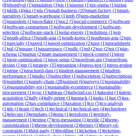
(
8
)
shopifyql
(
1
)
simulation
(
3
)
sis
(
1
)
sisense
(
1
)
six-sigma
(
1
)
sizing
(
1
)
skills
(
4
)
sku
(
1
)
sla
(
5
)
small-business
(
10
)
smart-factory
(
1
)
smart-
narratives
(
1
)
smart-warehouse
(
1
)
smb
(
9
)
sms-marketing
(
5
)
snapshots
(
1
)
snowflake
(
1
)
soc2
(
5
)
social-commerce
(
5
)
software
(
4
)
software-comparison
(
1
)
software-development
(
1
)
software-
selection
(
2
)
software-stack
(
1
)
solar-energy
(
1
)
solutions
(
1
)
sop
(
2
)
south-africa
(
3
)
south-asia
(
1
)
south-korea
(
1
)
southeast-asia
(
2
)
spc
(
1
)
specialty
(
1
)
speed
(
1
)
speed-optimization
(
2
)
spot
(
1
)
spreadsheets
(
1
)
sql
(
2
)
square
(
1
)
squarespace
(
1
)
ssdlc
(
1
)
ssl
(
2
)
sso
(
2
)
sst
(
1
)
star-
schema
(
2
)
startup
(
2
)
state-management
(
1
)
stock-control
(
1
)
store
(
1
)
store-optimization
(
1
)
store-setup
(
2
)
storefront-api
(
3
)
storefront-
design
(
1
)
stp
(
1
)
strategy
(
35
)
streaming
(
4
)
stress-test
(
1
)
stress-testing
(
1
)
stripe
(
2
)
structured-data
(
1
)
student-management
(
2
)
student-
performance
(
1
)
studio
(
3
)
subscriber
(
1
)
subscription
(
2
)
subscriptions
(
6
)
supplier
(
1
)
supply-chain
(
28
)
support
(
6
)
surveys
(
1
)
sustainability
(
14
)
sustainability-roi
(
1
)
sustainable-ecommerce
(
1
)
sustainable-
procurement
(
1
)
sync
(
1
)
tableau
(
3
)
tailwind-css
(
1
)
takealot
(
1
)
talent-
acquisition
(
2
)
tally
(
4
)
tally-prime
(
1
)
tanstack
(
1
)
tasks
(
1
)
tax
(
5
)
tax-
automation
(
2
)
tax-compliance
(
3
)
taxation
(
1
)
tco
(
5
)
tco-analysis
(
1
)
tds
(
1
)
team
(
1
)
tech
(
1
)
technical
(
1
)
technical-seo
(
4
)
technology
(
2
)
telecom
(
3
)
templates
(
3
)
temu
(
1
)
terraform
(
1
)
territory-
management
(
1
)
testing
(
7
)
text-messaging
(
1
)
textile
(
2
)
theme-
customization
(
1
)
theme-development
(
2
)
themes
(
1
)
theory-of-
constraints
(
1
)
third-party
(
1
)
throttling
(
1
)
ticketing
(
1
)
ticketing-