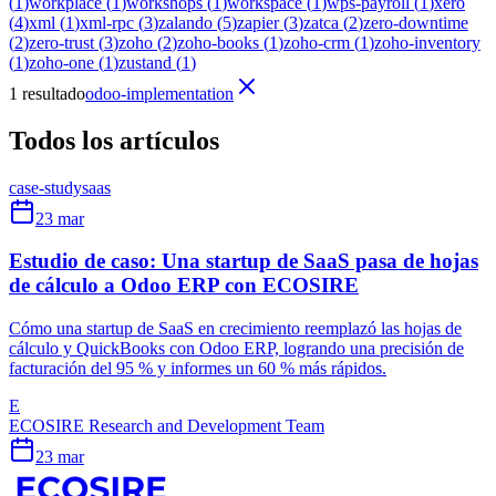
(
1
)
workplace
(
1
)
workshops
(
1
)
workspace
(
1
)
wps-payroll
(
1
)
xero
(
4
)
xml
(
1
)
xml-rpc
(
3
)
zalando
(
5
)
zapier
(
3
)
zatca
(
2
)
zero-downtime
(
2
)
zero-trust
(
3
)
zoho
(
2
)
zoho-books
(
1
)
zoho-crm
(
1
)
zoho-inventory
(
1
)
zoho-one
(
1
)
zustand
(
1
)
1 resultado
odoo-implementation
Todos los artículos
case-study
saas
23 mar
Estudio de caso: Una startup de SaaS pasa de hojas
de cálculo a Odoo ERP con ECOSIRE
Cómo una startup de SaaS en crecimiento reemplazó las hojas de
cálculo y QuickBooks con Odoo ERP, logrando una precisión de
facturación del 95 % y informes un 60 % más rápidos.
E
ECOSIRE Research and Development Team
23 mar