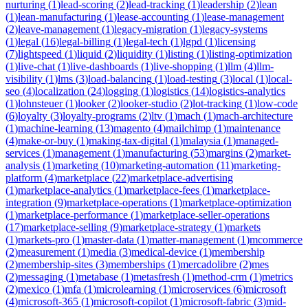
nurturing
(
1
)
lead-scoring
(
2
)
lead-tracking
(
1
)
leadership
(
2
)
lean
(
1
)
lean-manufacturing
(
1
)
lease-accounting
(
1
)
lease-management
(
2
)
leave-management
(
1
)
legacy-migration
(
1
)
legacy-systems
(
1
)
legal
(
16
)
legal-billing
(
1
)
legal-tech
(
1
)
lgpd
(
1
)
licensing
(
7
)
lightspeed
(
1
)
liquid
(
2
)
liquidity
(
1
)
listing
(
1
)
listing-optimization
(
1
)
live-chat
(
1
)
live-dashboards
(
1
)
live-shopping
(
1
)
llm
(
4
)
llm-
visibility
(
1
)
lms
(
3
)
load-balancing
(
1
)
load-testing
(
3
)
local
(
1
)
local-
seo
(
4
)
localization
(
24
)
logging
(
1
)
logistics
(
14
)
logistics-analytics
(
1
)
lohnsteuer
(
1
)
looker
(
2
)
looker-studio
(
2
)
lot-tracking
(
1
)
low-code
(
6
)
loyalty
(
3
)
loyalty-programs
(
2
)
ltv
(
1
)
mach
(
1
)
mach-architecture
(
1
)
machine-learning
(
13
)
magento
(
4
)
mailchimp
(
1
)
maintenance
(
4
)
make-or-buy
(
1
)
making-tax-digital
(
1
)
malaysia
(
1
)
managed-
services
(
1
)
management
(
1
)
manufacturing
(
53
)
margins
(
2
)
market-
analysis
(
1
)
marketing
(
10
)
marketing-automation
(
11
)
marketing-
platform
(
4
)
marketplace
(
22
)
marketplace-advertising
(
1
)
marketplace-analytics
(
1
)
marketplace-fees
(
1
)
marketplace-
integration
(
9
)
marketplace-operations
(
1
)
marketplace-optimization
(
1
)
marketplace-performance
(
1
)
marketplace-seller-operations
(
17
)
marketplace-selling
(
9
)
marketplace-strategy
(
1
)
markets
(
1
)
markets-pro
(
1
)
master-data
(
1
)
matter-management
(
1
)
mcommerce
(
2
)
measurement
(
1
)
media
(
3
)
medical-device
(
1
)
membership
(
2
)
membership-sites
(
3
)
memberships
(
1
)
mercadolibre
(
2
)
mes
(
2
)
messaging
(
1
)
metabase
(
1
)
metasfresh
(
1
)
method-crm
(
1
)
metrics
(
2
)
mexico
(
1
)
mfa
(
1
)
microlearning
(
1
)
microservices
(
6
)
microsoft
(
4
)
microsoft-365
(
1
)
microsoft-copilot
(
1
)
microsoft-fabric
(
3
)
mid-