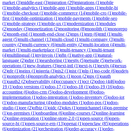
market
(
3
)
middle-east
(
3
)
migration
(
29
)
migrations
(
1
)
mobile
(
1
)
mobile-analytics
(
1
)
mobile-app
(
1
)
mobile-apps
(
1
)
mobile-bi
(
1
)
mobile-checkout
(
1
)
mobile-commerce
(
14
)
mobile-cro
(
1
)
mobile-
first
(
1
)
mobile-optimization
(
1
)
mobile-payments
(
1
)
mobile-seo
(
1
)
mobile-strategy
(
1
)
mobile-ux
(
1
)
modernization
(
1
)
modules
(
2
)
monday
(
3
)
monetization
(
2
)
monitoring
(
8
)
monolith
(
1
)
monorepo
(
2
)
month-end
(
1
)
month-end-close
(
2
)
mps
(
1
)
mrp
(
6
)
mtd
(
1
)
multi-
agent
(
5
)
multi-channel
(
13
)
multi-cloud
(
1
)
multi-company
(
3
)
multi-
country
(
2
)
multi-currency
(
6
)
multi-entity
(
2
)
multi-location
(
4
)
multi-
market
(
1
)
multi-marketplace
(
1
)
multi-tenancy
(
1
)
multi-tenant
(
4
)
multilingual
(
1
)
myinvois
(
1
)
n8n
(
1
)
native-app
(
1
)
natural-
language
(
2
)
ndpr
(
1
)
nearshoring
(
1
)
nestjs
(
5
)
netsuite
(
5
)
network-
operations
(
1
)
new-features
(
3
)
next-intl
(
1
)
next-js
(
1
)
nextjs
(
4
)
nexus
(
2
)
nfe
(
1
)
nginx
(
1
)
nigeria
(
3
)
nis2
(
1
)
nist
(
1
)
nlp
(
1
)
no-code
(
6
)
nodejs
(
1
)
nonprofit
(
4
)
nonprofit-analytics
(
1
)
noon
(
2
)
nps
(
1
)
oauth
(
1
)
oauth2
(
2
)
observability
(
4
)
occupancy
(
1
)
ocr
(
2
)
odoo
(
446
)
odoo
19
(
1
)
odoo versions
(
1
)
odoo-17
(
1
)
odoo-18
(
1
)
odoo-19
(
16
)
odoo-
accounting
(
6
)
odoo-crm
(
5
)
odoo-development
(
8
)
odoo-
implementation
(
1
)
odoo-integration
(
1
)
odoo-inventory
(
5
)
odoo-iot
(
1
)
odoo-manufacturing
(
4
)
odoo-modules
(
1
)
odoo-pos
(
1
)
odoo-
studio
(
1
)
oee
(
2
)
ofbiz
(
1
)
oidc
(
2
)
okrs
(
1
)
omnichannel
(
4
)
on-premise
(
1
)
on-premises
(
1
)
onboarding
(
6
)
online-courses
(
2
)
online-learning
(
2
)
online-reputation
(
1
)
online-store-2.0
(
1
)
open-source
(
6
)
open-
source-bi
(
1
)
open-source-erp
(
13
)
openai
(
1
)
openclaw
(
85
)
operations
(
6
)
optimization
(
21
)
orchestration
(
6
)
order-accuracy
(
1
)
order-