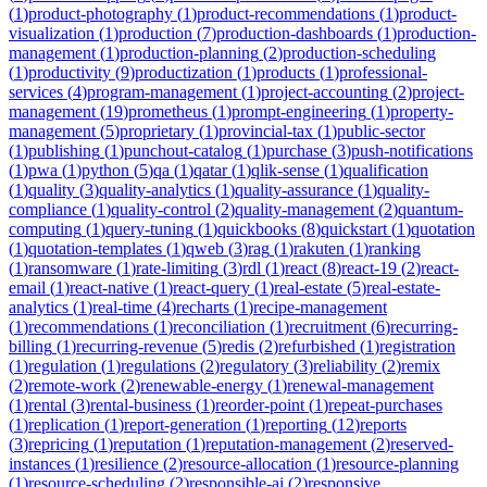
(
1
)
product-photography
(
1
)
product-recommendations
(
1
)
product-
visualization
(
1
)
production
(
7
)
production-dashboards
(
1
)
production-
management
(
1
)
production-planning
(
2
)
production-scheduling
(
1
)
productivity
(
9
)
productization
(
1
)
products
(
1
)
professional-
services
(
4
)
program-management
(
1
)
project-accounting
(
2
)
project-
management
(
19
)
prometheus
(
1
)
prompt-engineering
(
1
)
property-
management
(
5
)
proprietary
(
1
)
provincial-tax
(
1
)
public-sector
(
1
)
publishing
(
1
)
punchout-catalog
(
1
)
purchase
(
3
)
push-notifications
(
1
)
pwa
(
1
)
python
(
5
)
qa
(
1
)
qatar
(
1
)
qlik-sense
(
1
)
qualification
(
1
)
quality
(
3
)
quality-analytics
(
1
)
quality-assurance
(
1
)
quality-
compliance
(
1
)
quality-control
(
2
)
quality-management
(
2
)
quantum-
computing
(
1
)
query-tuning
(
1
)
quickbooks
(
8
)
quickstart
(
1
)
quotation
(
1
)
quotation-templates
(
1
)
qweb
(
3
)
rag
(
1
)
rakuten
(
1
)
ranking
(
1
)
ransomware
(
1
)
rate-limiting
(
3
)
rdl
(
1
)
react
(
8
)
react-19
(
2
)
react-
email
(
1
)
react-native
(
1
)
react-query
(
1
)
real-estate
(
5
)
real-estate-
analytics
(
1
)
real-time
(
4
)
recharts
(
1
)
recipe-management
(
1
)
recommendations
(
1
)
reconciliation
(
1
)
recruitment
(
6
)
recurring-
billing
(
1
)
recurring-revenue
(
5
)
redis
(
2
)
refurbished
(
1
)
registration
(
1
)
regulation
(
1
)
regulations
(
2
)
regulatory
(
3
)
reliability
(
2
)
remix
(
2
)
remote-work
(
2
)
renewable-energy
(
1
)
renewal-management
(
1
)
rental
(
3
)
rental-business
(
1
)
reorder-point
(
1
)
repeat-purchases
(
1
)
replication
(
1
)
report-generation
(
1
)
reporting
(
12
)
reports
(
3
)
repricing
(
1
)
reputation
(
1
)
reputation-management
(
2
)
reserved-
instances
(
1
)
resilience
(
2
)
resource-allocation
(
1
)
resource-planning
(
1
)
resource-scheduling
(
2
)
responsible-ai
(
2
)
responsive