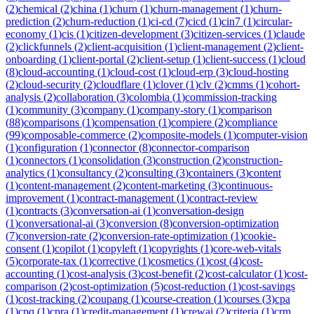
(
2
)
chemical
(
2
)
china
(
1
)
churn
(
1
)
churn-management
(
1
)
churn-
prediction
(
2
)
churn-reduction
(
1
)
ci-cd
(
7
)
cicd
(
1
)
cin7
(
1
)
circular-
economy
(
1
)
cis
(
1
)
citizen-development
(
3
)
citizen-services
(
1
)
claude
(
2
)
clickfunnels
(
2
)
client-acquisition
(
1
)
client-management
(
2
)
client-
onboarding
(
1
)
client-portal
(
2
)
client-setup
(
1
)
client-success
(
1
)
cloud
(
8
)
cloud-accounting
(
1
)
cloud-cost
(
1
)
cloud-erp
(
3
)
cloud-hosting
(
2
)
cloud-security
(
2
)
cloudflare
(
1
)
clover
(
1
)
clv
(
2
)
cmms
(
1
)
cohort-
analysis
(
2
)
collaboration
(
3
)
colombia
(
1
)
commission-tracking
(
1
)
community
(
3
)
company
(
1
)
company-story
(
1
)
comparison
(
88
)
comparisons
(
1
)
compensation
(
1
)
compiere
(
2
)
compliance
(
99
)
composable-commerce
(
2
)
composite-models
(
1
)
computer-vision
(
1
)
configuration
(
1
)
connector
(
8
)
connector-comparison
(
1
)
connectors
(
1
)
consolidation
(
3
)
construction
(
2
)
construction-
analytics
(
1
)
consultancy
(
2
)
consulting
(
3
)
containers
(
3
)
content
(
1
)
content-management
(
2
)
content-marketing
(
3
)
continuous-
improvement
(
1
)
contract-management
(
1
)
contract-review
(
1
)
contracts
(
3
)
conversation-ai
(
1
)
conversation-design
(
1
)
conversational-ai
(
3
)
conversion
(
8
)
conversion-optimization
(
7
)
conversion-rate
(
2
)
conversion-rate-optimization
(
1
)
cookie-
consent
(
1
)
copilot
(
1
)
copyleft
(
1
)
copyrights
(
1
)
core-web-vitals
(
5
)
corporate-tax
(
1
)
corrective
(
1
)
cosmetics
(
1
)
cost
(
4
)
cost-
accounting
(
1
)
cost-analysis
(
3
)
cost-benefit
(
2
)
cost-calculator
(
1
)
cost-
comparison
(
2
)
cost-optimization
(
5
)
cost-reduction
(
1
)
cost-savings
(
1
)
cost-tracking
(
2
)
coupang
(
1
)
course-creation
(
1
)
courses
(
3
)
cpa
(
1
)
cpq
(
1
)
cpra
(
1
)
credit-management
(
1
)
crewai
(
2
)
criteria
(
1
)
crm