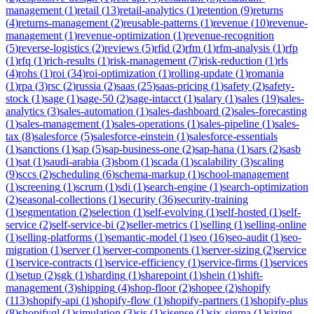
management
(
1
)
retail
(
13
)
retail-analytics
(
1
)
retention
(
9
)
returns
(
4
)
returns-management
(
2
)
reusable-patterns
(
1
)
revenue
(
10
)
revenue-
management
(
1
)
revenue-optimization
(
1
)
revenue-recognition
(
5
)
reverse-logistics
(
2
)
reviews
(
5
)
rfid
(
2
)
rfm
(
1
)
rfm-analysis
(
1
)
rfp
(
1
)
rfq
(
1
)
rich-results
(
1
)
risk-management
(
7
)
risk-reduction
(
1
)
rls
(
4
)
rohs
(
1
)
roi
(
34
)
roi-optimization
(
1
)
rolling-update
(
1
)
romania
(
1
)
rpa
(
3
)
rsc
(
2
)
russia
(
2
)
saas
(
25
)
saas-pricing
(
1
)
safety
(
2
)
safety-
stock
(
1
)
sage
(
1
)
sage-50
(
2
)
sage-intacct
(
1
)
salary
(
1
)
sales
(
19
)
sales-
analytics
(
3
)
sales-automation
(
1
)
sales-dashboard
(
2
)
sales-forecasting
(
1
)
sales-management
(
1
)
sales-operations
(
1
)
sales-pipeline
(
1
)
sales-
tax
(
8
)
salesforce
(
5
)
salesforce-einstein
(
1
)
salesforce-essentials
(
1
)
sanctions
(
1
)
sap
(
5
)
sap-business-one
(
2
)
sap-hana
(
1
)
sars
(
2
)
sasb
(
1
)
sat
(
1
)
saudi-arabia
(
3
)
sbom
(
1
)
scada
(
1
)
scalability
(
3
)
scaling
(
9
)
sccs
(
2
)
scheduling
(
6
)
schema-markup
(
1
)
school-management
(
1
)
screening
(
1
)
scrum
(
1
)
sdi
(
1
)
search-engine
(
1
)
search-optimization
(
2
)
seasonal-collections
(
1
)
security
(
36
)
security-training
(
1
)
segmentation
(
2
)
selection
(
1
)
self-evolving
(
1
)
self-hosted
(
1
)
self-
service
(
2
)
self-service-bi
(
2
)
seller-metrics
(
1
)
selling
(
1
)
selling-online
(
1
)
selling-platforms
(
1
)
semantic-model
(
1
)
seo
(
16
)
seo-audit
(
1
)
seo-
migration
(
1
)
server
(
1
)
server-components
(
1
)
server-sizing
(
2
)
service
(
1
)
service-contracts
(
1
)
service-efficiency
(
1
)
service-firms
(
1
)
services
(
1
)
setup
(
2
)
sgk
(
1
)
sharding
(
1
)
sharepoint
(
1
)
shein
(
1
)
shift-
management
(
3
)
shipping
(
4
)
shop-floor
(
2
)
shopee
(
2
)
shopify
(
113
)
shopify-api
(
1
)
shopify-flow
(
1
)
shopify-partners
(
1
)
shopify-plus
(
8
)
shopifyql
(
1
)
simulation
(
3
)
sis
(
1
)
sisense
(
1
)
six-sigma
(
1
)
sizing