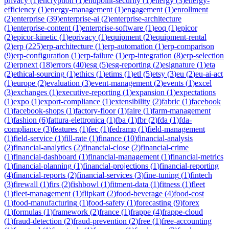
privacy
(
1
)
encryption
(
1
)
endpoint-security
(
1
)
energy
(
3
)
energy-
efficiency
(
1
)
energy-management
(
1
)
engagement
(
1
)
enrollment
(
2
)
enterprise
(
39
)
enterprise-ai
(
2
)
enterprise-architecture
(
1
)
enterprise-content
(
1
)
enterprise-software
(
1
)
eoq
(
1
)
epicor
(
2
)
epicor-kinetic
(
1
)
eprivacy
(
1
)
equipment
(
2
)
equipment-rental
(
2
)
erp
(
225
)
erp-architecture
(
1
)
erp-automation
(
1
)
erp-comparison
(
9
)
erp-configuration
(
1
)
erp-failure
(
1
)
erp-integration
(
8
)
erp-selection
(
2
)
erpnext
(
18
)
errors
(
40
)
esg
(
5
)
esg-reporting
(
2
)
esignature
(
1
)
eta
(
2
)
ethical-sourcing
(
1
)
ethics
(
1
)
etims
(
1
)
etl
(
5
)
etsy
(
3
)
eu
(
2
)
eu-ai-act
(
1
)
europe
(
2
)
evaluation
(
3
)
event-management
(
2
)
events
(
1
)
excel
(
3
)
exchanges
(
1
)
executive-reporting
(
1
)
expansion
(
1
)
expectations
(
1
)
expo
(
1
)
export-compliance
(
1
)
extensibility
(
2
)
fabric
(
1
)
facebook
(
1
)
facebook-shops
(
1
)
factory-floor
(
1
)
faire
(
1
)
farm-management
(
1
)
fashion
(
6
)
fattura-elettronica
(
1
)
fba
(
1
)
fbr
(
2
)
fda
(
1
)
fda-
compliance
(
3
)
features
(
1
)
fec
(
1
)
fedramp
(
1
)
field-management
(
1
)
field-service
(
1
)
fill-rate
(
1
)
finance
(
10
)
financial-analysis
(
2
)
financial-analytics
(
2
)
financial-close
(
2
)
financial-crime
(
1
)
financial-dashboard
(
1
)
financial-management
(
1
)
financial-metrics
(
1
)
financial-planning
(
1
)
financial-projections
(
1
)
financial-reporting
(
4
)
financial-reports
(
2
)
financial-services
(
3
)
fine-tuning
(
1
)
fintech
(
3
)
firewall
(
1
)
firs
(
2
)
fishbowl
(
1
)
fitment-data
(
1
)
fitness
(
1
)
fleet
(
1
)
fleet-management
(
1
)
flipkart
(
2
)
food-beverage
(
4
)
food-cost
(
1
)
food-manufacturing
(
1
)
food-safety
(
1
)
forecasting
(
9
)
forex
(
1
)
formulas
(
1
)
framework
(
2
)
france
(
1
)
frappe
(
4
)
frappe-cloud
(
1
)
fraud-detection
(
2
)
fraud-prevention
(
2
)
free
(
1
)
free-accounting