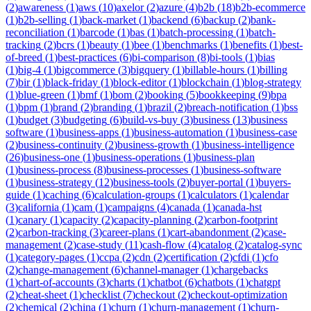
(
2
)
awareness
(
1
)
aws
(
10
)
axelor
(
2
)
azure
(
4
)
b2b
(
18
)
b2b-ecommerce
(
1
)
b2b-selling
(
1
)
back-market
(
1
)
backend
(
6
)
backup
(
2
)
bank-
reconciliation
(
1
)
barcode
(
1
)
bas
(
1
)
batch-processing
(
1
)
batch-
tracking
(
2
)
bcrs
(
1
)
beauty
(
1
)
bee
(
1
)
benchmarks
(
1
)
benefits
(
1
)
best-
of-breed
(
1
)
best-practices
(
6
)
bi-comparison
(
8
)
bi-tools
(
1
)
bias
(
1
)
big-4
(
1
)
bigcommerce
(
3
)
bigquery
(
1
)
billable-hours
(
1
)
billing
(
7
)
bir
(
1
)
black-friday
(
1
)
block-editor
(
1
)
blockchain
(
1
)
blog-strategy
(
1
)
blue-green
(
1
)
bmf
(
1
)
bom
(
2
)
booking
(
5
)
bookkeeping
(
9
)
bpa
(
1
)
bpm
(
1
)
brand
(
2
)
branding
(
1
)
brazil
(
2
)
breach-notification
(
1
)
bss
(
1
)
budget
(
3
)
budgeting
(
6
)
build-vs-buy
(
3
)
business
(
13
)
business
software
(
1
)
business-apps
(
1
)
business-automation
(
1
)
business-case
(
2
)
business-continuity
(
2
)
business-growth
(
1
)
business-intelligence
(
26
)
business-one
(
1
)
business-operations
(
1
)
business-plan
(
1
)
business-process
(
8
)
business-processes
(
1
)
business-software
(
1
)
business-strategy
(
12
)
business-tools
(
2
)
buyer-portal
(
1
)
buyers-
guide
(
1
)
caching
(
6
)
calculation-groups
(
1
)
calculators
(
1
)
calendar
(
3
)
california
(
1
)
cam
(
1
)
campaigns
(
4
)
canada
(
1
)
canada-hst
(
1
)
canary
(
1
)
capacity
(
2
)
capacity-planning
(
2
)
carbon-footprint
(
2
)
carbon-tracking
(
3
)
career-plans
(
1
)
cart-abandonment
(
2
)
case-
management
(
2
)
case-study
(
11
)
cash-flow
(
4
)
catalog
(
2
)
catalog-sync
(
1
)
category-pages
(
1
)
ccpa
(
2
)
cdn
(
2
)
certification
(
2
)
cfdi
(
1
)
cfo
(
2
)
change-management
(
6
)
channel-manager
(
1
)
chargebacks
(
1
)
chart-of-accounts
(
3
)
charts
(
1
)
chatbot
(
6
)
chatbots
(
1
)
chatgpt
(
2
)
cheat-sheet
(
1
)
checklist
(
7
)
checkout
(
2
)
checkout-optimization
(
2
)
chemical
(
2
)
china
(
1
)
churn
(
1
)
churn-management
(
1
)
churn-