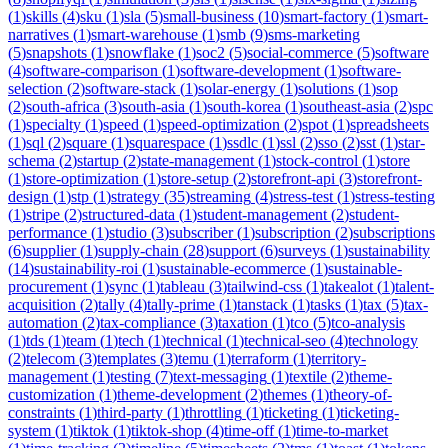
(
1
)
skills
(
4
)
sku
(
1
)
sla
(
5
)
small-business
(
10
)
smart-factory
(
1
)
smart-
narratives
(
1
)
smart-warehouse
(
1
)
smb
(
9
)
sms-marketing
(
5
)
snapshots
(
1
)
snowflake
(
1
)
soc2
(
5
)
social-commerce
(
5
)
software
(
4
)
software-comparison
(
1
)
software-development
(
1
)
software-
selection
(
2
)
software-stack
(
1
)
solar-energy
(
1
)
solutions
(
1
)
sop
(
2
)
south-africa
(
3
)
south-asia
(
1
)
south-korea
(
1
)
southeast-asia
(
2
)
spc
(
1
)
specialty
(
1
)
speed
(
1
)
speed-optimization
(
2
)
spot
(
1
)
spreadsheets
(
1
)
sql
(
2
)
square
(
1
)
squarespace
(
1
)
ssdlc
(
1
)
ssl
(
2
)
sso
(
2
)
sst
(
1
)
star-
schema
(
2
)
startup
(
2
)
state-management
(
1
)
stock-control
(
1
)
store
(
1
)
store-optimization
(
1
)
store-setup
(
2
)
storefront-api
(
3
)
storefront-
design
(
1
)
stp
(
1
)
strategy
(
35
)
streaming
(
4
)
stress-test
(
1
)
stress-testing
(
1
)
stripe
(
2
)
structured-data
(
1
)
student-management
(
2
)
student-
performance
(
1
)
studio
(
3
)
subscriber
(
1
)
subscription
(
2
)
subscriptions
(
6
)
supplier
(
1
)
supply-chain
(
28
)
support
(
6
)
surveys
(
1
)
sustainability
(
14
)
sustainability-roi
(
1
)
sustainable-ecommerce
(
1
)
sustainable-
procurement
(
1
)
sync
(
1
)
tableau
(
3
)
tailwind-css
(
1
)
takealot
(
1
)
talent-
acquisition
(
2
)
tally
(
4
)
tally-prime
(
1
)
tanstack
(
1
)
tasks
(
1
)
tax
(
5
)
tax-
automation
(
2
)
tax-compliance
(
3
)
taxation
(
1
)
tco
(
5
)
tco-analysis
(
1
)
tds
(
1
)
team
(
1
)
tech
(
1
)
technical
(
1
)
technical-seo
(
4
)
technology
(
2
)
telecom
(
3
)
templates
(
3
)
temu
(
1
)
terraform
(
1
)
territory-
management
(
1
)
testing
(
7
)
text-messaging
(
1
)
textile
(
2
)
theme-
customization
(
1
)
theme-development
(
2
)
themes
(
1
)
theory-of-
constraints
(
1
)
third-party
(
1
)
throttling
(
1
)
ticketing
(
1
)
ticketing-
system
(
1
)
tiktok
(
1
)
tiktok-shop
(
4
)
time-off
(
1
)
time-to-market