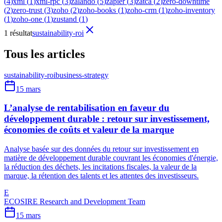
(
4
)
xml
(
1
)
xml-rpc
(
3
)
zalando
(
5
)
zapier
(
3
)
zatca
(
2
)
zero-downtime
(
2
)
zero-trust
(
3
)
zoho
(
2
)
zoho-books
(
1
)
zoho-crm
(
1
)
zoho-inventory
(
1
)
zoho-one
(
1
)
zustand
(
1
)
1 résultat
sustainability-roi
Tous les articles
sustainability-roi
business-strategy
15 mars
L’analyse de rentabilisation en faveur du
développement durable : retour sur investissement,
économies de coûts et valeur de la marque
Analyse basée sur des données du retour sur investissement en
matière de développement durable couvrant les économies d'énergie,
la réduction des déchets, les incitations fiscales, la valeur de la
marque, la rétention des talents et les attentes des investisseurs.
E
ECOSIRE Research and Development Team
15 mars