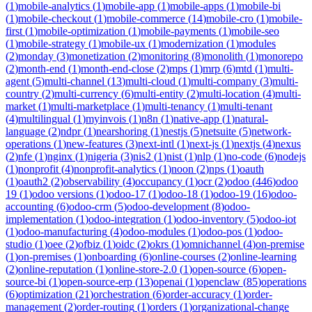
(
1
)
mobile-analytics
(
1
)
mobile-app
(
1
)
mobile-apps
(
1
)
mobile-bi
(
1
)
mobile-checkout
(
1
)
mobile-commerce
(
14
)
mobile-cro
(
1
)
mobile-
first
(
1
)
mobile-optimization
(
1
)
mobile-payments
(
1
)
mobile-seo
(
1
)
mobile-strategy
(
1
)
mobile-ux
(
1
)
modernization
(
1
)
modules
(
2
)
monday
(
3
)
monetization
(
2
)
monitoring
(
8
)
monolith
(
1
)
monorepo
(
2
)
month-end
(
1
)
month-end-close
(
2
)
mps
(
1
)
mrp
(
6
)
mtd
(
1
)
multi-
agent
(
5
)
multi-channel
(
13
)
multi-cloud
(
1
)
multi-company
(
3
)
multi-
country
(
2
)
multi-currency
(
6
)
multi-entity
(
2
)
multi-location
(
4
)
multi-
market
(
1
)
multi-marketplace
(
1
)
multi-tenancy
(
1
)
multi-tenant
(
4
)
multilingual
(
1
)
myinvois
(
1
)
n8n
(
1
)
native-app
(
1
)
natural-
language
(
2
)
ndpr
(
1
)
nearshoring
(
1
)
nestjs
(
5
)
netsuite
(
5
)
network-
operations
(
1
)
new-features
(
3
)
next-intl
(
1
)
next-js
(
1
)
nextjs
(
4
)
nexus
(
2
)
nfe
(
1
)
nginx
(
1
)
nigeria
(
3
)
nis2
(
1
)
nist
(
1
)
nlp
(
1
)
no-code
(
6
)
nodejs
(
1
)
nonprofit
(
4
)
nonprofit-analytics
(
1
)
noon
(
2
)
nps
(
1
)
oauth
(
1
)
oauth2
(
2
)
observability
(
4
)
occupancy
(
1
)
ocr
(
2
)
odoo
(
446
)
odoo
19
(
1
)
odoo versions
(
1
)
odoo-17
(
1
)
odoo-18
(
1
)
odoo-19
(
16
)
odoo-
accounting
(
6
)
odoo-crm
(
5
)
odoo-development
(
8
)
odoo-
implementation
(
1
)
odoo-integration
(
1
)
odoo-inventory
(
5
)
odoo-iot
(
1
)
odoo-manufacturing
(
4
)
odoo-modules
(
1
)
odoo-pos
(
1
)
odoo-
studio
(
1
)
oee
(
2
)
ofbiz
(
1
)
oidc
(
2
)
okrs
(
1
)
omnichannel
(
4
)
on-premise
(
1
)
on-premises
(
1
)
onboarding
(
6
)
online-courses
(
2
)
online-learning
(
2
)
online-reputation
(
1
)
online-store-2.0
(
1
)
open-source
(
6
)
open-
source-bi
(
1
)
open-source-erp
(
13
)
openai
(
1
)
openclaw
(
85
)
operations
(
6
)
optimization
(
21
)
orchestration
(
6
)
order-accuracy
(
1
)
order-
management
(
2
)
order-routing
(
1
)
orders
(
1
)
organizational-change