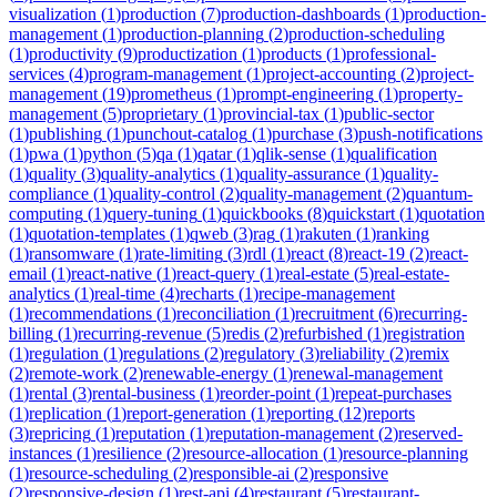
visualization
(
1
)
production
(
7
)
production-dashboards
(
1
)
production-
management
(
1
)
production-planning
(
2
)
production-scheduling
(
1
)
productivity
(
9
)
productization
(
1
)
products
(
1
)
professional-
services
(
4
)
program-management
(
1
)
project-accounting
(
2
)
project-
management
(
19
)
prometheus
(
1
)
prompt-engineering
(
1
)
property-
management
(
5
)
proprietary
(
1
)
provincial-tax
(
1
)
public-sector
(
1
)
publishing
(
1
)
punchout-catalog
(
1
)
purchase
(
3
)
push-notifications
(
1
)
pwa
(
1
)
python
(
5
)
qa
(
1
)
qatar
(
1
)
qlik-sense
(
1
)
qualification
(
1
)
quality
(
3
)
quality-analytics
(
1
)
quality-assurance
(
1
)
quality-
compliance
(
1
)
quality-control
(
2
)
quality-management
(
2
)
quantum-
computing
(
1
)
query-tuning
(
1
)
quickbooks
(
8
)
quickstart
(
1
)
quotation
(
1
)
quotation-templates
(
1
)
qweb
(
3
)
rag
(
1
)
rakuten
(
1
)
ranking
(
1
)
ransomware
(
1
)
rate-limiting
(
3
)
rdl
(
1
)
react
(
8
)
react-19
(
2
)
react-
email
(
1
)
react-native
(
1
)
react-query
(
1
)
real-estate
(
5
)
real-estate-
analytics
(
1
)
real-time
(
4
)
recharts
(
1
)
recipe-management
(
1
)
recommendations
(
1
)
reconciliation
(
1
)
recruitment
(
6
)
recurring-
billing
(
1
)
recurring-revenue
(
5
)
redis
(
2
)
refurbished
(
1
)
registration
(
1
)
regulation
(
1
)
regulations
(
2
)
regulatory
(
3
)
reliability
(
2
)
remix
(
2
)
remote-work
(
2
)
renewable-energy
(
1
)
renewal-management
(
1
)
rental
(
3
)
rental-business
(
1
)
reorder-point
(
1
)
repeat-purchases
(
1
)
replication
(
1
)
report-generation
(
1
)
reporting
(
12
)
reports
(
3
)
repricing
(
1
)
reputation
(
1
)
reputation-management
(
2
)
reserved-
instances
(
1
)
resilience
(
2
)
resource-allocation
(
1
)
resource-planning
(
1
)
resource-scheduling
(
2
)
responsible-ai
(
2
)
responsive
(
2
)
responsive-design
(
1
)
rest-api
(
4
)
restaurant
(
5
)
restaurant-