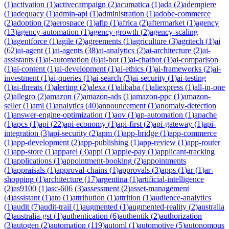
(
1
)
activation
(
1
)
activecampaign
(
2
)
acumatica
(
1
)
ada
(
2
)
adempiere
(
1
)
adequacy
(
1
)
admin-api
(
1
)
administration
(
1
)
adobe-commerce
(
2
)
adoption
(
2
)
aerospace
(
1
)
afip
(
1
)
africa
(
2
)
aftermarket
(
1
)
agency
(
13
)
agency-automation
(
1
)
agency-growth
(
2
)
agency-scaling
(
1
)
agentforce
(
1
)
agile
(
2
)
agreements
(
1
)
agriculture
(
3
)
agritech
(
1
)
ai
(
62
)
ai-agent
(
1
)
ai-agents
(
38
)
ai-analytics
(
2
)
ai-architecture
(
2
)
ai-
assistants
(
1
)
ai-automation
(
6
)
ai-bot
(
1
)
ai-chatbot
(
1
)
ai-comparison
(
1
)
ai-content
(
1
)
ai-development
(
1
)
ai-ethics
(
1
)
ai-frameworks
(
2
)
ai-
investment
(
1
)
ai-queries
(
1
)
ai-search
(
3
)
ai-security
(
1
)
ai-testing
(
1
)
ai-threats
(
1
)
alerting
(
2
)
alexa
(
1
)
alibaba
(
1
)
aliexpress
(
1
)
all-in-one
(
2
)
allegro
(
2
)
amazon
(
7
)
amazon-ads
(
1
)
amazon-ppc
(
1
)
amazon-
seller
(
1
)
aml
(
1
)
analytics
(
40
)
announcement
(
1
)
anomaly-detection
(
1
)
answer-engine-optimization
(
1
)
aov
(
1
)
ap-automation
(
1
)
apache
(
1
)
apcs
(
1
)
api
(
22
)
api-economy
(
1
)
api-first
(
2
)
api-gateway
(
1
)
api-
integration
(
3
)
api-security
(
2
)
apm
(
1
)
app-bridge
(
1
)
app-commerce
(
1
)
app-development
(
2
)
app-publishing
(
1
)
app-review
(
1
)
app-router
(
1
)
app-store
(
1
)
apparel
(
3
)
appi
(
1
)
apple-pay
(
1
)
applicant-tracking
(
1
)
applications
(
1
)
appointment-booking
(
2
)
appointments
(
1
)
appraisals
(
1
)
approval-chains
(
1
)
approvals
(
3
)
apps
(
1
)
ar
(
1
)
ar-
shopping
(
1
)
architecture
(
17
)
argentina
(
1
)
artificial-intelligence
(
2
)
as9100
(
1
)
asc-606
(
3
)
assessment
(
2
)
asset-management
(
4
)
assistant
(
1
)
ato
(
1
)
attribution
(
1
)
attrition
(
1
)
audience-analytics
(
1
)
audit
(
7
)
audit-trail
(
1
)
augmented
(
1
)
augmented-reality
(
2
)
australia
(
2
)
australia-gst
(
1
)
authentication
(
6
)
authentik
(
2
)
authorization
(
3
)
autogen
(
2
)
automation
(
119
)
automl
(
1
)
automotive
(
5
)
autonomous