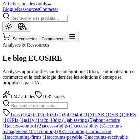
Afficher tous les outils
→
Blogue
Ressources
Contacter
fr
Se connecter
Commencer
Analyses & Ressources
Le blog ECOSIRE
Analyses approfondies sur les intégrations Odoo, l'automatisation e-
commerce et la technologie derrière les solutions d'entreprise
propulsées par l'IA.
1247
articles
1635
sujets
Tous (1247)
2026
(
6
)
3d
(
1
)
3pl
(
3
)
4pl
(
1
)
AP-AR
(
1
)
HR
(
1
)
IFRS
(
1
)
KPIs
(
1
)
a11y
(
1
)
a2p-10dlc
(
1
)
ab-testing
(
5
)
about-ecosire
(
1
)
access-control
(
2
)
access-rights
(
1
)
accessibility
(
3
)
account-
management
(
1
)
accounting
(
83
)
accounting-comparison
(
1
)
accounting-firms
(
1
)
accounts-payable
(
3
)
accounts-receivable