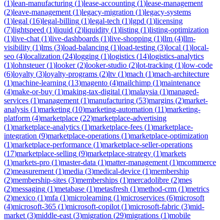
(
1
)
lean-manufacturing
(
1
)
lease-accounting
(
1
)
lease-management
(
2
)
leave-management
(
1
)
legacy-migration
(
1
)
legacy-systems
(
1
)
legal
(
16
)
legal-billing
(
1
)
legal-tech
(
1
)
lgpd
(
1
)
licensing
(
7
)
lightspeed
(
1
)
liquid
(
2
)
liquidity
(
1
)
listing
(
1
)
listing-optimization
(
1
)
live-chat
(
1
)
live-dashboards
(
1
)
live-shopping
(
1
)
llm
(
4
)
llm-
visibility
(
1
)
lms
(
3
)
load-balancing
(
1
)
load-testing
(
3
)
local
(
1
)
local-
seo
(
4
)
localization
(
24
)
logging
(
1
)
logistics
(
14
)
logistics-analytics
(
1
)
lohnsteuer
(
1
)
looker
(
2
)
looker-studio
(
2
)
lot-tracking
(
1
)
low-code
(
6
)
loyalty
(
3
)
loyalty-programs
(
2
)
ltv
(
1
)
mach
(
1
)
mach-architecture
(
1
)
machine-learning
(
13
)
magento
(
4
)
mailchimp
(
1
)
maintenance
(
4
)
make-or-buy
(
1
)
making-tax-digital
(
1
)
malaysia
(
1
)
managed-
services
(
1
)
management
(
1
)
manufacturing
(
53
)
margins
(
2
)
market-
analysis
(
1
)
marketing
(
10
)
marketing-automation
(
11
)
marketing-
platform
(
4
)
marketplace
(
22
)
marketplace-advertising
(
1
)
marketplace-analytics
(
1
)
marketplace-fees
(
1
)
marketplace-
integration
(
9
)
marketplace-operations
(
1
)
marketplace-optimization
(
1
)
marketplace-performance
(
1
)
marketplace-seller-operations
(
17
)
marketplace-selling
(
9
)
marketplace-strategy
(
1
)
markets
(
1
)
markets-pro
(
1
)
master-data
(
1
)
matter-management
(
1
)
mcommerce
(
2
)
measurement
(
1
)
media
(
3
)
medical-device
(
1
)
membership
(
2
)
membership-sites
(
3
)
memberships
(
1
)
mercadolibre
(
2
)
mes
(
2
)
messaging
(
1
)
metabase
(
1
)
metasfresh
(
1
)
method-crm
(
1
)
metrics
(
2
)
mexico
(
1
)
mfa
(
1
)
microlearning
(
1
)
microservices
(
6
)
microsoft
(
4
)
microsoft-365
(
1
)
microsoft-copilot
(
1
)
microsoft-fabric
(
3
)
mid-
market
(
3
)
middle-east
(
3
)
migration
(
29
)
migrations
(
1
)
mobile