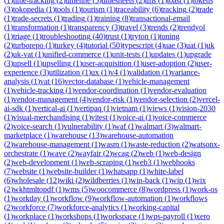
(
1
)
time-tracking
(
2
)
timeline
(
5
)
timesheets
(
2
)
tms
(
1
)
toast
(
1
)
tokens
(
3
)
tokopedia
(
1
)
tools
(
1
)
tourism
(
1
)
traceability
(
6
)
tracking
(
2
)
trade
(
1
)
trade-secrets
(
1
)
trading
(
1
)
training
(
8
)
transactional-email
(
1
)
transformation
(
1
)
transparency
(
3
)
travel
(
3
)
trends
(
2
)
trendyol
(
1
)
triage
(
1
)
troubleshooting
(
40
)
trust
(
1
)
tryton
(
1
)
tuning
(
2
)
turborepo
(
1
)
turkey
(
4
)
tutorial
(
50
)
typescript
(
4
)
uae
(
3
)
uat
(
1
)
uk
(
2
)
uk-vat
(
1
)
unified-commerce
(
1
)
unit-tests
(
1
)
updates
(
1
)
upgrade
(
3
)
upsell
(
1
)
upselling
(
1
)
user-acquisition
(
1
)
user-adoption
(
2
)
user-
experience
(
3
)
utilization
(
1
)
ux
(
1
)
v4
(
1
)
validation
(
1
)
variance-
analysis
(
1
)
vat
(
16
)
vector-database
(
1
)
vehicle-management
(
1
)
vehicle-tracking
(
1
)
vendor-coordination
(
1
)
vendor-evaluation
(
1
)
vendor-management
(
4
)
vendor-risk
(
1
)
vendor-selection
(
2
)
vercel-
ai-sdk
(
1
)
vertical-ai
(
1
)
vertipaq
(
1
)
vietnam
(
1
)
views
(
1
)
vision-2030
(
1
)
visual-merchandising
(
1
)
vitest
(
1
)
voice-ai
(
1
)
voice-commerce
(
2
)
voice-search
(
1
)
vulnerability
(
1
)
waf
(
1
)
walmart
(
3
)
walmart-
marketplace
(
1
)
warehouse
(
13
)
warehouse-automation
(
2
)
warehouse-management
(
1
)
wasm
(
1
)
waste-reduction
(
2
)
watsonx-
orchestrate
(
1
)
wave
(
2
)
wayfair
(
2
)
wcag
(
2
)
web
(
1
)
web-design
(
2
)
web-development
(
1
)
web-scraping
(
1
)
web3
(
1
)
webhooks
(
7
)
website
(
1
)
website-builder
(
1
)
whatsapp
(
1
)
white-label
(
6
)
wholesale
(
12
)
wiki
(
2
)
wildberries
(
1
)
win-back
(
1
)
wip
(
1
)
wix
(
2
)
wkhtmltopdf
(
1
)
wms
(
5
)
woocommerce
(
8
)
wordpress
(
1
)
work-os
(
1
)
workday
(
1
)
workflow
(
9
)
workflow-automation
(
1
)
workflows
(
2
)
workforce
(
7
)
workforce-analytics
(
1
)
working-capital
(
1
)
workplace
(
1
)
workshops
(
1
)
workspace
(
1
)
wps-payroll
(
1
)
xero