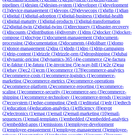
pipelines
(
1
)
design
(
2
)
design-system
(
1
)
developer
(
1
)
development
(
13
)
device-management
(
1
)
devops
(
29
)
devsecops
(
1
)
dgfip
(
1
)
dian
(
1
)
digital
(
1
)
digital-adoption
(
1
)
digital-business
(
1
)
digital-health
(
1
)
digital-maturity
(
1
)
digital-products
(
1
)
digital-transformation
(
22
)
digital-twin
(
2
)
digital-twins
(
1
)
directquery
(
1
)
disaster-recovery
(
1
)
discounts
(
2
)
distribution
(
4
)
diversity
(
1
)
dms
(
2
)
docker
(
3
)
docker-
compose
(
1
)
doctype
(
1
)
document-management
(
3
)
document-
processing
(
2
)
documentation
(
2
)
documents
(
4
)
dolibarr
(
1
)
domo
(
1
)
donor-management
(
2
)
dpa
(
1
)
dpdp
(
1
)
dpo
(
1
)
drip-campaigns
(
1
)
drip-content
(
1
)
drizzle
(
3
)
drizzle-orm
(
2
)
dropshipping
(
3
)
dubai
(
1
)
dynamic-pricing
(
3
)
dynamics-365
(
4
)
e-commerce
(
2
)
e-factura
(
1
)
e-faktur
(
1
)
e-fatura
(
1
)
e-invoicing
(
5
)
e-way-bill
(
1
)
e2e
(
2
)
eaa
(
1
)
ebay
(
3
)
ec2
(
1
)
ecm
(
1
)
ecommerce
(
178
)
ecommerce-analytics
(
3
)
ecommerce-costs
(
1
)
ecommerce-logistics
(
1
)
ecommerce-
marketing
(
2
)
ecommerce-metrics
(
2
)
ecommerce-operations
(
2
)
ecommerce-platform
(
2
)
ecommerce-reporting
(
1
)
ecommerce-
scaling
(
1
)
ecommerce-security
(
1
)
ecommerce-seo
(
3
)
ecommerce-
shipping
(
1
)
ecommerce-technology
(
1
)
ecommerce-trends
(
1
)
ecosire
(
7
)
ecosystem
(
1
)
edge-computing
(
2
)
edi
(
1
)
editorial
(
1
)
edr
(
1
)
edtech
(
1
)
education
(
4
)
education-analytics
(
1
)
efficiency
(
8
)
egypt
(
2
)
electronics
(
1
)
emag
(
1
)
email
(
2
)
email-marketing
(
10
)
email-
sequences
(
1
)
email-templates
(
1
)
embedded
(
2
)
embedded-analytics
(
5
)
embedded-apps
(
1
)
emissions
(
1
)
employee-development
(
1
)
employee-engagement
(
1
)
employee-management
(
3
)
employee-