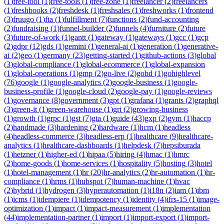
(
1
)
free-tool
(
1
)
free-tools
(
1
)
free-zone
(
1
)
freelancer
(
2
)
freelancers
(
1
)
freshbooks
(
2
)
freshdesk
(
1
)
freshsales
(
1
)
freshworks
(
1
)
frontend
(
3
)
fruugo
(
1
)
fta
(
1
)
fulfillment
(
7
)
functions
(
2
)
fund-accounting
(
2
)
fundraising
(
1
)
funnel-builder
(
2
)
funnels
(
4
)
furniture
(
2
)
future
(
3
)
future-of-work
(
1
)
gantt
(
1
)
gateway
(
1
)
gateways
(
1
)
gcc
(
1
)
gcp
(
2
)
gdpr
(
12
)
gds
(
1
)
gemini
(
1
)
general-ai
(
1
)
generation
(
1
)
generative-
ai
(
2
)
geo
(
1
)
germany
(
23
)
getting-started
(
1
)
github-actions
(
3
)
global
(
3
)
global-compliance
(
1
)
global-ecommerce
(
1
)
global-expansion
(
1
)
global-operations
(
1
)
gmp
(
2
)
go-live
(
2
)
gobd
(
1
)
gohighlevel
(
76
)
google
(
1
)
google-analytics
(
2
)
google-business
(
1
)
google-
business-profile
(
1
)
google-cloud
(
2
)
google-pay
(
1
)
google-reviews
(
1
)
governance
(
8
)
government
(
3
)
gpt
(
1
)
grafana
(
1
)
grants
(
2
)
graphql
(
3
)
green-it
(
1
)
green-warehouse
(
1
)
gri
(
2
)
growing-business
(
1
)
growth
(
1
)
grpc
(
1
)
gst
(
7
)
gta
(
1
)
guide
(
43
)
gxp
(
2
)
gym
(
1
)
haccp
(
2
)
handmade
(
3
)
hardening
(
2
)
hardware
(
1
)
hcm
(
1
)
headless
(
4
)
headless-commerce
(
3
)
headless-erp
(
1
)
healthcare
(
9
)
healthcare-
analytics
(
1
)
healthcare-dashboards
(
1
)
helpdesk
(
7
)
hepsiburada
(
1
)
hetzner
(
1
)
higher-ed
(
1
)
hipaa
(
5
)
hiring
(
4
)
hmac
(
1
)
hmrc
(
2
)
home-goods
(
1
)
home-services
(
1
)
hospitality
(
5
)
hosting
(
3
)
hotel
(
1
)
hotel-management
(
1
)
hr
(
20
)
hr-analytics
(
2
)
hr-automation
(
1
)
hr-
compliance
(
1
)
hrms
(
1
)
hubspot
(
7
)
human-machine
(
1
)
hvac
(
2
)
hybrid
(
1
)
hydrogen
(
3
)
hyperautomation
(
1
)
i18n
(
2
)
iam
(
1
)
ibm
(
1
)
icms
(
1
)
idempiere
(
1
)
idempotency
(
1
)
identity
(
4
)
ifrs-15
(
1
)
image-
optimization
(
1
)
impact
(
1
)
impact-measurement
(
1
)
implementation
(
44
)
implementation-partner
(
1
)
import
(
1
)
import-export
(
1
)
import-