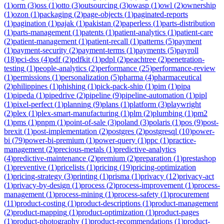
(
1
)
orm
(
3
)
oss
(
1
)
otto
(
3
)
outsourcing
(
3
)
owasp
(
1
)
owl
(
2
)
ownership
(
1
)
ozon
(
1
)
packaging
(
2
)
page-objects
(
1
)
paginated-reports
(
1
)
pagination
(
1
)
pajak
(
1
)
pakistan
(
2
)
paperless
(
1
)
parts-distribution
(
1
)
parts-management
(
1
)
patents
(
1
)
patient-analytics
(
1
)
patient-care
(
2
)
patient-management
(
1
)
patient-recall
(
1
)
patterns
(
5
)
payment
(
1
)
payment-security
(
2
)
payment-terms
(
1
)
payments
(
5
)
payroll
(
18
)
pci-dss
(
4
)
pdf
(
2
)
pdfkit
(
1
)
pdpl
(
2
)
peachtree
(
2
)
penetration-
testing
(
1
)
people-analytics
(
2
)
performance
(
25
)
performance-review
(
1
)
permissions
(
1
)
personalization
(
5
)
pharma
(
4
)
pharmaceutical
(
2
)
philippines
(
1
)
phishing
(
1
)
pick-pack-ship
(
1
)
pim
(
1
)
pipa
(
1
)
pipeda
(
1
)
pipedrive
(
2
)
pipeline
(
9
)
pipeline-automation
(
1
)
pipl
(
1
)
pixel-perfect
(
1
)
planning
(
9
)
plans
(
1
)
platform
(
3
)
playwright
(
2
)
plex
(
1
)
plex-smart-manufacturing
(
1
)
plm
(
2
)
plumbing
(
1
)
pm2
(
1
)
pms
(
1
)
pnpm
(
1
)
point-of-sale
(
3
)
poland
(
3
)
polaris
(
1
)
pos
(
9
)
post-
brexit
(
1
)
post-implementation
(
2
)
postgres
(
2
)
postgresql
(
10
)
power-
bi
(
79
)
power-bi-premium
(
1
)
power-query
(
1
)
ppc
(
1
)
practice-
management
(
2
)
precious-metals
(
1
)
predictive-analytics
(
4
)
predictive-maintenance
(
2
)
premium
(
2
)
preparation
(
1
)
prestashop
(
1
)
preventive
(
1
)
pricelists
(
1
)
pricing
(
19
)
pricing-optimization
(
1
)
pricing-strategy
(
3
)
printing
(
1
)
prisma
(
1
)
privacy
(
12
)
privacy-act
(
1
)
privacy-by-design
(
1
)
process
(
2
)
process-improvement
(
1
)
process-
management
(
1
)
process-mining
(
1
)
process-safety
(
1
)
procurement
(
11
)
product-costing
(
1
)
product-descriptions
(
1
)
product-management
(
2
)
product-mapping
(
1
)
product-optimization
(
1
)
product-pages
(
1
)
product-photography
(
1
)
product-recommendations
(
1
)
product-