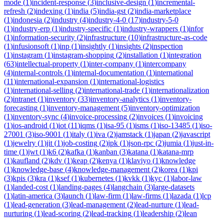
mode
(
1
)
incident-response
(
3
)
inclusive-design
(
1
)
incremental-
refresh
(
2
)
indexing
(
1
)
india
(
5
)
india-gst
(
2
)
india-marketplace
(
1
)
indonesia
(
2
)
industry
(
4
)
industry-4-0
(
17
)
industry-5-0
(
1
)
industry-erp
(
1
)
industry-specific
(
1
)
industry-wrappers
(
1
)
infor
(
1
)
information-security
(
2
)
infrastructure
(
10
)
infrastructure-as-code
(
1
)
infusionsoft
(
1
)
inp
(
1
)
insightly
(
1
)
insights
(
2
)
inspection
(
1
)
instagram
(
1
)
instagram-shopping
(
2
)
installation
(
1
)
integration
(
63
)
intellectual-property
(
1
)
inter-company
(
1
)
intercompany
(
4
)
internal-controls
(
1
)
internal-documentation
(
1
)
international
(
11
)
international-expansion
(
1
)
international-logistics
(
1
)
international-selling
(
2
)
international-trade
(
1
)
internationalization
(
2
)
intranet
(
1
)
inventory
(
33
)
inventory-analytics
(
1
)
inventory-
forecasting
(
1
)
inventory-management
(
5
)
inventory-optimization
(
1
)
inventory-sync
(
4
)
invoice-processing
(
2
)
invoices
(
1
)
invoicing
(
1
)
ios-android
(
1
)
iot
(
11
)
iqms
(
1
)
isa-95
(
1
)
isms
(
1
)
iso-13485
(
1
)
iso-
27001
(
3
)
iso-9001
(
1
)
italy
(
1
)
iva
(
2
)
jamstack
(
1
)
japan
(
2
)
javascript
(
1
)
jewelry
(
1
)
jit
(
1
)
job-costing
(
2
)
jpk
(
1
)
json-rpc
(
2
)
jumia
(
1
)
just-in-
time
(
1
)
jwt
(
1
)
k6
(
2
)
kafka
(
1
)
kanban
(
3
)
katana
(
1
)
katana-mrp
(
1
)
kaufland
(
2
)
kdv
(
1
)
keap
(
2
)
kenya
(
1
)
klaviyo
(
1
)
knowledge
(
1
)
knowledge-base
(
4
)
knowledge-management
(
2
)
korea
(
1
)
kpi
(
3
)
kpis
(
3
)
kra
(
1
)
ksef
(
1
)
kubernetes
(
1
)
kvkk
(
1
)
kyc
(
1
)
labor-law
(
1
)
landed-cost
(
1
)
landing-pages
(
4
)
langchain
(
3
)
large-datasets
(
1
)
latin-america
(
3
)
launch
(
1
)
law-firm
(
1
)
law-firms
(
1
)
lazada
(
1
)
lcp
(
1
)
lead-generation
(
3
)
lead-management
(
2
)
lead-nurture
(
1
)
lead-
nurturing
(
1
)
lead-scoring
(
2
)
lead-tracking
(
1
)
leadership
(
2
)
lean