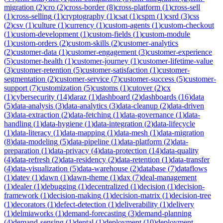
migration
(
2
)
cro
(
2
)
cross-border
(
8
)
cross-platform
(
1
)
cross-sell
(
1
)
cross-selling
(
1
)
cryptography
(
1
)
csat
(
1
)
cspm
(
1
)
csrd
(
3
)
css
(
2
)
csv
(
1
)
culture
(
1
)
currency
(
1
)
custom-agents
(
1
)
custom-checkout
(
1
)
custom-development
(
1
)
custom-fields
(
1
)
custom-module
(
1
)
custom-orders
(
2
)
custom-skills
(
2
)
customer-analytics
(
2
)
customer-data
(
1
)
customer-engagement
(
3
)
customer-experience
(
5
)
customer-health
(
1
)
customer-journey
(
1
)
customer-lifetime-value
(
3
)
customer-retention
(
5
)
customer-satisfaction
(
1
)
customer-
segmentation
(
2
)
customer-service
(
7
)
customer-success
(
5
)
customer-
support
(
7
)
customization
(
5
)
customs
(
1
)
cutover
(
2
)
cx
(
1
)
cybersecurity
(
14
)
daraz
(
1
)
dashboard
(
2
)
dashboards
(
16
)
data
(
5
)
data-analysis
(
3
)
data-analytics
(
3
)
data-cleanup
(
2
)
data-driven
(
3
)
data-extraction
(
2
)
data-fetching
(
1
)
data-governance
(
1
)
data-
handling
(
1
)
data-hygiene
(
1
)
data-integration
(
2
)
data-lifecycle
(
1
)
data-literacy
(
1
)
data-mapping
(
1
)
data-mesh
(
1
)
data-migration
(
8
)
data-modeling
(
5
)
data-pipeline
(
1
)
data-platform
(
2
)
data-
preparation
(
1
)
data-privacy
(
4
)
data-protection
(
14
)
data-quality
(
4
)
data-refresh
(
2
)
data-residency
(
2
)
data-retention
(
1
)
data-transfer
(
4
)
data-visualization
(
5
)
data-warehouse
(
2
)
database
(
7
)
dataflows
(
1
)
datev
(
1
)
dawn
(
1
)
dawn-theme
(
1
)
dax
(
7
)
deal-management
(
1
)
dealer
(
1
)
debugging
(
1
)
decentralized
(
1
)
decision
(
1
)
decision-
framework
(
1
)
decision-making
(
1
)
decision-matrix
(
1
)
decision-tree
(
1
)
decorators
(
1
)
defect-detection
(
1
)
deliverability
(
1
)
delivery
(
1
)
delmiaworks
(
1
)
demand-forecasting
(
3
)
demand-planning
(
4
)
demand-sensing
(
1
)
dental
(
1
)
deployment
(
10
)
deployment-