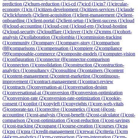
prediction
(
2
)
churn-reduction
(
1
)
ci-cd
(
7
)
cicd
(
1
)
cin7
(
1
)
circular-
economy
(
1
)
cis
(
1
)
citizen-development
(
3
)
citizen-services
(
1
)
claude
(
2
)
clickfunnels
(
2
)
client-acquisition
(
1
)
client-management
(
2
)
client-
onboarding
(
1
)
client-portal
(
2
)
client-setup
(
1
)
client-success
(
1
)
cloud
(
8
)
cloud-accounting
(
1
)
cloud-cost
(
1
)
cloud-erp
(
3
)
cloud-hosting
(
2
)
cloud-security
(
2
)
cloudflare
(
1
)
clover
(
1
)
clv
(
2
)
cmms
(
1
)
cohort-
analysis
(
2
)
collaboration
(
3
)
colombia
(
1
)
commission-tracking
(
1
)
community
(
3
)
company
(
1
)
company-story
(
1
)
comparison
(
88
)
comparisons
(
1
)
compensation
(
1
)
compiere
(
2
)
compliance
(
99
)
composable-commerce
(
2
)
composite-models
(
1
)
computer-vision
(
1
)
configuration
(
1
)
connector
(
8
)
connector-comparison
(
1
)
connectors
(
1
)
consolidation
(
3
)
construction
(
2
)
construction-
analytics
(
1
)
consultancy
(
2
)
consulting
(
3
)
containers
(
3
)
content
(
1
)
content-management
(
2
)
content-marketing
(
3
)
continuous-
improvement
(
1
)
contract-management
(
1
)
contract-review
(
1
)
contracts
(
3
)
conversation-ai
(
1
)
conversation-design
(
1
)
conversational-ai
(
3
)
conversion
(
8
)
conversion-optimization
(
7
)
conversion-rate
(
2
)
conversion-rate-optimization
(
1
)
cookie-
consent
(
1
)
copilot
(
1
)
copyleft
(
1
)
copyrights
(
1
)
core-web-vitals
(
5
)
corporate-tax
(
1
)
corrective
(
1
)
cosmetics
(
1
)
cost
(
4
)
cost-
accounting
(
1
)
cost-analysis
(
3
)
cost-benefit
(
2
)
cost-calculator
(
1
)
cost-
comparison
(
2
)
cost-optimization
(
5
)
cost-reduction
(
1
)
cost-savings
(
1
)
cost-tracking
(
2
)
coupang
(
1
)
course-creation
(
1
)
courses
(
3
)
cpa
(
1
)
cpq
(
1
)
cpra
(
1
)
credit-management
(
1
)
crewai
(
2
)
criteria
(
1
)
crm
(
44
)
crm-analytics
(
1
)
crm-comparison
(
5
)
crm-integration
(
2
)
crm-