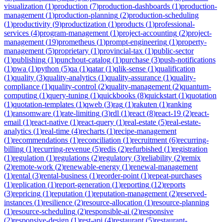
visualization
(
1
)
production
(
7
)
production-dashboards
(
1
)
production-
management
(
1
)
production-planning
(
2
)
production-scheduling
(
1
)
productivity
(
9
)
productization
(
1
)
products
(
1
)
professional-
services
(
4
)
program-management
(
1
)
project-accounting
(
2
)
project-
management
(
19
)
prometheus
(
1
)
prompt-engineering
(
1
)
property-
management
(
5
)
proprietary
(
1
)
provincial-tax
(
1
)
public-sector
(
1
)
publishing
(
1
)
punchout-catalog
(
1
)
purchase
(
3
)
push-notifications
(
1
)
pwa
(
1
)
python
(
5
)
qa
(
1
)
qatar
(
1
)
qlik-sense
(
1
)
qualification
(
1
)
quality
(
3
)
quality-analytics
(
1
)
quality-assurance
(
1
)
quality-
compliance
(
1
)
quality-control
(
2
)
quality-management
(
2
)
quantum-
computing
(
1
)
query-tuning
(
1
)
quickbooks
(
8
)
quickstart
(
1
)
quotation
(
1
)
quotation-templates
(
1
)
qweb
(
3
)
rag
(
1
)
rakuten
(
1
)
ranking
(
1
)
ransomware
(
1
)
rate-limiting
(
3
)
rdl
(
1
)
react
(
8
)
react-19
(
2
)
react-
email
(
1
)
react-native
(
1
)
react-query
(
1
)
real-estate
(
5
)
real-estate-
analytics
(
1
)
real-time
(
4
)
recharts
(
1
)
recipe-management
(
1
)
recommendations
(
1
)
reconciliation
(
1
)
recruitment
(
6
)
recurring-
billing
(
1
)
recurring-revenue
(
5
)
redis
(
2
)
refurbished
(
1
)
registration
(
1
)
regulation
(
1
)
regulations
(
2
)
regulatory
(
3
)
reliability
(
2
)
remix
(
2
)
remote-work
(
2
)
renewable-energy
(
1
)
renewal-management
(
1
)
rental
(
3
)
rental-business
(
1
)
reorder-point
(
1
)
repeat-purchases
(
1
)
replication
(
1
)
report-generation
(
1
)
reporting
(
12
)
reports
(
3
)
repricing
(
1
)
reputation
(
1
)
reputation-management
(
2
)
reserved-
instances
(
1
)
resilience
(
2
)
resource-allocation
(
1
)
resource-planning
(
1
)
resource-scheduling
(
2
)
responsible-ai
(
2
)
responsive
(
2
)
responsive-design
(
1
)
rest-api
(
4
)
restaurant
(
5
)
restaurant-