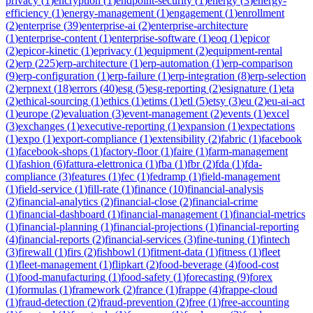
privacy
(
1
)
encryption
(
1
)
endpoint-security
(
1
)
energy
(
3
)
energy-
efficiency
(
1
)
energy-management
(
1
)
engagement
(
1
)
enrollment
(
2
)
enterprise
(
39
)
enterprise-ai
(
2
)
enterprise-architecture
(
1
)
enterprise-content
(
1
)
enterprise-software
(
1
)
eoq
(
1
)
epicor
(
2
)
epicor-kinetic
(
1
)
eprivacy
(
1
)
equipment
(
2
)
equipment-rental
(
2
)
erp
(
225
)
erp-architecture
(
1
)
erp-automation
(
1
)
erp-comparison
(
9
)
erp-configuration
(
1
)
erp-failure
(
1
)
erp-integration
(
8
)
erp-selection
(
2
)
erpnext
(
18
)
errors
(
40
)
esg
(
5
)
esg-reporting
(
2
)
esignature
(
1
)
eta
(
2
)
ethical-sourcing
(
1
)
ethics
(
1
)
etims
(
1
)
etl
(
5
)
etsy
(
3
)
eu
(
2
)
eu-ai-act
(
1
)
europe
(
2
)
evaluation
(
3
)
event-management
(
2
)
events
(
1
)
excel
(
3
)
exchanges
(
1
)
executive-reporting
(
1
)
expansion
(
1
)
expectations
(
1
)
expo
(
1
)
export-compliance
(
1
)
extensibility
(
2
)
fabric
(
1
)
facebook
(
1
)
facebook-shops
(
1
)
factory-floor
(
1
)
faire
(
1
)
farm-management
(
1
)
fashion
(
6
)
fattura-elettronica
(
1
)
fba
(
1
)
fbr
(
2
)
fda
(
1
)
fda-
compliance
(
3
)
features
(
1
)
fec
(
1
)
fedramp
(
1
)
field-management
(
1
)
field-service
(
1
)
fill-rate
(
1
)
finance
(
10
)
financial-analysis
(
2
)
financial-analytics
(
2
)
financial-close
(
2
)
financial-crime
(
1
)
financial-dashboard
(
1
)
financial-management
(
1
)
financial-metrics
(
1
)
financial-planning
(
1
)
financial-projections
(
1
)
financial-reporting
(
4
)
financial-reports
(
2
)
financial-services
(
3
)
fine-tuning
(
1
)
fintech
(
3
)
firewall
(
1
)
firs
(
2
)
fishbowl
(
1
)
fitment-data
(
1
)
fitness
(
1
)
fleet
(
1
)
fleet-management
(
1
)
flipkart
(
2
)
food-beverage
(
4
)
food-cost
(
1
)
food-manufacturing
(
1
)
food-safety
(
1
)
forecasting
(
9
)
forex
(
1
)
formulas
(
1
)
framework
(
2
)
france
(
1
)
frappe
(
4
)
frappe-cloud
(
1
)
fraud-detection
(
2
)
fraud-prevention
(
2
)
free
(
1
)
free-accounting