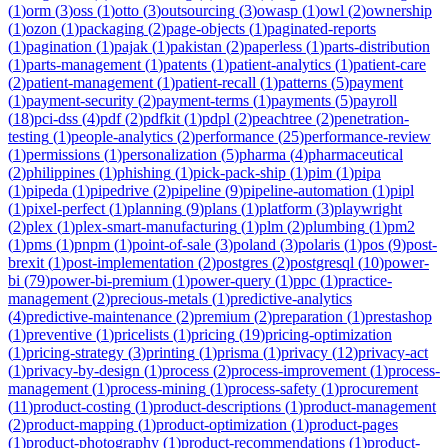
(
1
)
orm
(
3
)
oss
(
1
)
otto
(
3
)
outsourcing
(
3
)
owasp
(
1
)
owl
(
2
)
ownership
(
1
)
ozon
(
1
)
packaging
(
2
)
page-objects
(
1
)
paginated-reports
(
1
)
pagination
(
1
)
pajak
(
1
)
pakistan
(
2
)
paperless
(
1
)
parts-distribution
(
1
)
parts-management
(
1
)
patents
(
1
)
patient-analytics
(
1
)
patient-care
(
2
)
patient-management
(
1
)
patient-recall
(
1
)
patterns
(
5
)
payment
(
1
)
payment-security
(
2
)
payment-terms
(
1
)
payments
(
5
)
payroll
(
18
)
pci-dss
(
4
)
pdf
(
2
)
pdfkit
(
1
)
pdpl
(
2
)
peachtree
(
2
)
penetration-
testing
(
1
)
people-analytics
(
2
)
performance
(
25
)
performance-review
(
1
)
permissions
(
1
)
personalization
(
5
)
pharma
(
4
)
pharmaceutical
(
2
)
philippines
(
1
)
phishing
(
1
)
pick-pack-ship
(
1
)
pim
(
1
)
pipa
(
1
)
pipeda
(
1
)
pipedrive
(
2
)
pipeline
(
9
)
pipeline-automation
(
1
)
pipl
(
1
)
pixel-perfect
(
1
)
planning
(
9
)
plans
(
1
)
platform
(
3
)
playwright
(
2
)
plex
(
1
)
plex-smart-manufacturing
(
1
)
plm
(
2
)
plumbing
(
1
)
pm2
(
1
)
pms
(
1
)
pnpm
(
1
)
point-of-sale
(
3
)
poland
(
3
)
polaris
(
1
)
pos
(
9
)
post-
brexit
(
1
)
post-implementation
(
2
)
postgres
(
2
)
postgresql
(
10
)
power-
bi
(
79
)
power-bi-premium
(
1
)
power-query
(
1
)
ppc
(
1
)
practice-
management
(
2
)
precious-metals
(
1
)
predictive-analytics
(
4
)
predictive-maintenance
(
2
)
premium
(
2
)
preparation
(
1
)
prestashop
(
1
)
preventive
(
1
)
pricelists
(
1
)
pricing
(
19
)
pricing-optimization
(
1
)
pricing-strategy
(
3
)
printing
(
1
)
prisma
(
1
)
privacy
(
12
)
privacy-act
(
1
)
privacy-by-design
(
1
)
process
(
2
)
process-improvement
(
1
)
process-
management
(
1
)
process-mining
(
1
)
process-safety
(
1
)
procurement
(
11
)
product-costing
(
1
)
product-descriptions
(
1
)
product-management
(
2
)
product-mapping
(
1
)
product-optimization
(
1
)
product-pages
(
1
)
product-photography
(
1
)
product-recommendations
(
1
)
product-