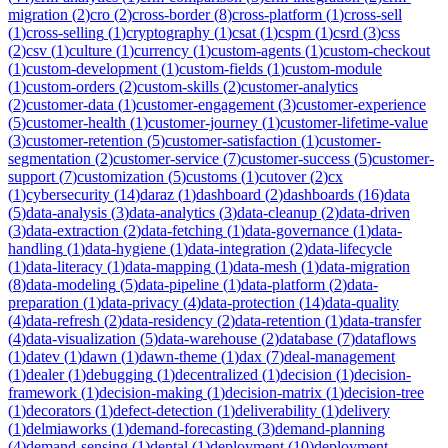
migration
(
2
)
cro
(
2
)
cross-border
(
8
)
cross-platform
(
1
)
cross-sell
(
1
)
cross-selling
(
1
)
cryptography
(
1
)
csat
(
1
)
cspm
(
1
)
csrd
(
3
)
css
(
2
)
csv
(
1
)
culture
(
1
)
currency
(
1
)
custom-agents
(
1
)
custom-checkout
(
1
)
custom-development
(
1
)
custom-fields
(
1
)
custom-module
(
1
)
custom-orders
(
2
)
custom-skills
(
2
)
customer-analytics
(
2
)
customer-data
(
1
)
customer-engagement
(
3
)
customer-experience
(
5
)
customer-health
(
1
)
customer-journey
(
1
)
customer-lifetime-value
(
3
)
customer-retention
(
5
)
customer-satisfaction
(
1
)
customer-
segmentation
(
2
)
customer-service
(
7
)
customer-success
(
5
)
customer-
support
(
7
)
customization
(
5
)
customs
(
1
)
cutover
(
2
)
cx
(
1
)
cybersecurity
(
14
)
daraz
(
1
)
dashboard
(
2
)
dashboards
(
16
)
data
(
5
)
data-analysis
(
3
)
data-analytics
(
3
)
data-cleanup
(
2
)
data-driven
(
3
)
data-extraction
(
2
)
data-fetching
(
1
)
data-governance
(
1
)
data-
handling
(
1
)
data-hygiene
(
1
)
data-integration
(
2
)
data-lifecycle
(
1
)
data-literacy
(
1
)
data-mapping
(
1
)
data-mesh
(
1
)
data-migration
(
8
)
data-modeling
(
5
)
data-pipeline
(
1
)
data-platform
(
2
)
data-
preparation
(
1
)
data-privacy
(
4
)
data-protection
(
14
)
data-quality
(
4
)
data-refresh
(
2
)
data-residency
(
2
)
data-retention
(
1
)
data-transfer
(
4
)
data-visualization
(
5
)
data-warehouse
(
2
)
database
(
7
)
dataflows
(
1
)
datev
(
1
)
dawn
(
1
)
dawn-theme
(
1
)
dax
(
7
)
deal-management
(
1
)
dealer
(
1
)
debugging
(
1
)
decentralized
(
1
)
decision
(
1
)
decision-
framework
(
1
)
decision-making
(
1
)
decision-matrix
(
1
)
decision-tree
(
1
)
decorators
(
1
)
defect-detection
(
1
)
deliverability
(
1
)
delivery
(
1
)
delmiaworks
(
1
)
demand-forecasting
(
3
)
demand-planning
(
4
)
demand-sensing
(
1
)
dental
(
1
)
deployment
(
10
)
deployment-