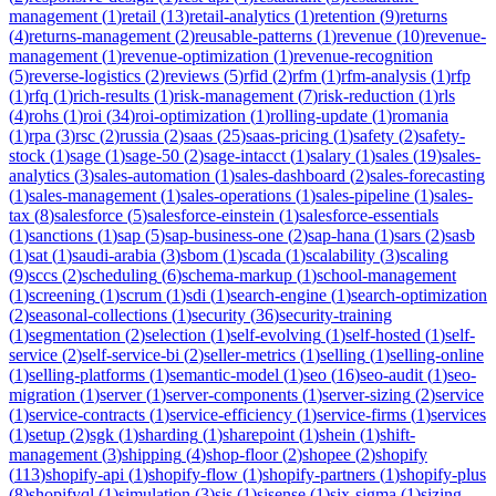
management
(
1
)
retail
(
13
)
retail-analytics
(
1
)
retention
(
9
)
returns
(
4
)
returns-management
(
2
)
reusable-patterns
(
1
)
revenue
(
10
)
revenue-
management
(
1
)
revenue-optimization
(
1
)
revenue-recognition
(
5
)
reverse-logistics
(
2
)
reviews
(
5
)
rfid
(
2
)
rfm
(
1
)
rfm-analysis
(
1
)
rfp
(
1
)
rfq
(
1
)
rich-results
(
1
)
risk-management
(
7
)
risk-reduction
(
1
)
rls
(
4
)
rohs
(
1
)
roi
(
34
)
roi-optimization
(
1
)
rolling-update
(
1
)
romania
(
1
)
rpa
(
3
)
rsc
(
2
)
russia
(
2
)
saas
(
25
)
saas-pricing
(
1
)
safety
(
2
)
safety-
stock
(
1
)
sage
(
1
)
sage-50
(
2
)
sage-intacct
(
1
)
salary
(
1
)
sales
(
19
)
sales-
analytics
(
3
)
sales-automation
(
1
)
sales-dashboard
(
2
)
sales-forecasting
(
1
)
sales-management
(
1
)
sales-operations
(
1
)
sales-pipeline
(
1
)
sales-
tax
(
8
)
salesforce
(
5
)
salesforce-einstein
(
1
)
salesforce-essentials
(
1
)
sanctions
(
1
)
sap
(
5
)
sap-business-one
(
2
)
sap-hana
(
1
)
sars
(
2
)
sasb
(
1
)
sat
(
1
)
saudi-arabia
(
3
)
sbom
(
1
)
scada
(
1
)
scalability
(
3
)
scaling
(
9
)
sccs
(
2
)
scheduling
(
6
)
schema-markup
(
1
)
school-management
(
1
)
screening
(
1
)
scrum
(
1
)
sdi
(
1
)
search-engine
(
1
)
search-optimization
(
2
)
seasonal-collections
(
1
)
security
(
36
)
security-training
(
1
)
segmentation
(
2
)
selection
(
1
)
self-evolving
(
1
)
self-hosted
(
1
)
self-
service
(
2
)
self-service-bi
(
2
)
seller-metrics
(
1
)
selling
(
1
)
selling-online
(
1
)
selling-platforms
(
1
)
semantic-model
(
1
)
seo
(
16
)
seo-audit
(
1
)
seo-
migration
(
1
)
server
(
1
)
server-components
(
1
)
server-sizing
(
2
)
service
(
1
)
service-contracts
(
1
)
service-efficiency
(
1
)
service-firms
(
1
)
services
(
1
)
setup
(
2
)
sgk
(
1
)
sharding
(
1
)
sharepoint
(
1
)
shein
(
1
)
shift-
management
(
3
)
shipping
(
4
)
shop-floor
(
2
)
shopee
(
2
)
shopify
(
113
)
shopify-api
(
1
)
shopify-flow
(
1
)
shopify-partners
(
1
)
shopify-plus
(
8
)
shopifyql
(
1
)
simulation
(
3
)
sis
(
1
)
sisense
(
1
)
six-sigma
(
1
)
sizing