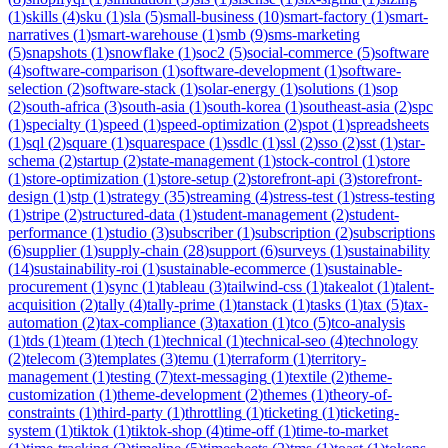
(
1
)
skills
(
4
)
sku
(
1
)
sla
(
5
)
small-business
(
10
)
smart-factory
(
1
)
smart-
narratives
(
1
)
smart-warehouse
(
1
)
smb
(
9
)
sms-marketing
(
5
)
snapshots
(
1
)
snowflake
(
1
)
soc2
(
5
)
social-commerce
(
5
)
software
(
4
)
software-comparison
(
1
)
software-development
(
1
)
software-
selection
(
2
)
software-stack
(
1
)
solar-energy
(
1
)
solutions
(
1
)
sop
(
2
)
south-africa
(
3
)
south-asia
(
1
)
south-korea
(
1
)
southeast-asia
(
2
)
spc
(
1
)
specialty
(
1
)
speed
(
1
)
speed-optimization
(
2
)
spot
(
1
)
spreadsheets
(
1
)
sql
(
2
)
square
(
1
)
squarespace
(
1
)
ssdlc
(
1
)
ssl
(
2
)
sso
(
2
)
sst
(
1
)
star-
schema
(
2
)
startup
(
2
)
state-management
(
1
)
stock-control
(
1
)
store
(
1
)
store-optimization
(
1
)
store-setup
(
2
)
storefront-api
(
3
)
storefront-
design
(
1
)
stp
(
1
)
strategy
(
35
)
streaming
(
4
)
stress-test
(
1
)
stress-testing
(
1
)
stripe
(
2
)
structured-data
(
1
)
student-management
(
2
)
student-
performance
(
1
)
studio
(
3
)
subscriber
(
1
)
subscription
(
2
)
subscriptions
(
6
)
supplier
(
1
)
supply-chain
(
28
)
support
(
6
)
surveys
(
1
)
sustainability
(
14
)
sustainability-roi
(
1
)
sustainable-ecommerce
(
1
)
sustainable-
procurement
(
1
)
sync
(
1
)
tableau
(
3
)
tailwind-css
(
1
)
takealot
(
1
)
talent-
acquisition
(
2
)
tally
(
4
)
tally-prime
(
1
)
tanstack
(
1
)
tasks
(
1
)
tax
(
5
)
tax-
automation
(
2
)
tax-compliance
(
3
)
taxation
(
1
)
tco
(
5
)
tco-analysis
(
1
)
tds
(
1
)
team
(
1
)
tech
(
1
)
technical
(
1
)
technical-seo
(
4
)
technology
(
2
)
telecom
(
3
)
templates
(
3
)
temu
(
1
)
terraform
(
1
)
territory-
management
(
1
)
testing
(
7
)
text-messaging
(
1
)
textile
(
2
)
theme-
customization
(
1
)
theme-development
(
2
)
themes
(
1
)
theory-of-
constraints
(
1
)
third-party
(
1
)
throttling
(
1
)
ticketing
(
1
)
ticketing-
system
(
1
)
tiktok
(
1
)
tiktok-shop
(
4
)
time-off
(
1
)
time-to-market