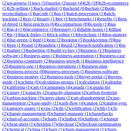
(
2
)
awareness
(
1
)
aws
(
10
)
axelor
(
2
)
azure
(
4
)
b2b
(
18
)
b2b-ecommerce
(
1
)
b2b-selling
(
1
)
back-market
(
1
)
backend
(
6
)
backup
(
2
)
bank-
reconciliation
(
1
)
barcode
(
1
)
bas
(
1
)
batch-processing
(
1
)
batch-
tracking
(
2
)
bcrs
(
1
)
beauty
(
1
)
bee
(
1
)
benchmarks
(
1
)
benefits
(
1
)
best-
of-breed
(
1
)
best-practices
(
6
)
bi-comparison
(
8
)
bi-tools
(
1
)
bias
(
1
)
big-4
(
1
)
bigcommerce
(
3
)
bigquery
(
1
)
billable-hours
(
1
)
billing
(
7
)
bir
(
1
)
black-friday
(
1
)
block-editor
(
1
)
blockchain
(
1
)
blog-strategy
(
1
)
blue-green
(
1
)
bmf
(
1
)
bom
(
2
)
booking
(
5
)
bookkeeping
(
9
)
bpa
(
1
)
bpm
(
1
)
brand
(
2
)
branding
(
1
)
brazil
(
2
)
breach-notification
(
1
)
bss
(
1
)
budget
(
3
)
budgeting
(
6
)
build-vs-buy
(
3
)
business
(
13
)
business
software
(
1
)
business-apps
(
1
)
business-automation
(
1
)
business-case
(
2
)
business-continuity
(
2
)
business-growth
(
1
)
business-intelligence
(
26
)
business-one
(
1
)
business-operations
(
1
)
business-plan
(
1
)
business-process
(
8
)
business-processes
(
1
)
business-software
(
1
)
business-strategy
(
12
)
business-tools
(
2
)
buyer-portal
(
1
)
buyers-
guide
(
1
)
caching
(
6
)
calculation-groups
(
1
)
calculators
(
1
)
calendar
(
3
)
california
(
1
)
cam
(
1
)
campaigns
(
4
)
canada
(
1
)
canada-hst
(
1
)
canary
(
1
)
capacity
(
2
)
capacity-planning
(
2
)
carbon-footprint
(
2
)
carbon-tracking
(
3
)
career-plans
(
1
)
cart-abandonment
(
2
)
case-
management
(
2
)
case-study
(
11
)
cash-flow
(
4
)
catalog
(
2
)
catalog-sync
(
1
)
category-pages
(
1
)
ccpa
(
2
)
cdn
(
2
)
certification
(
2
)
cfdi
(
1
)
cfo
(
2
)
change-management
(
6
)
channel-manager
(
1
)
chargebacks
(
1
)
chart-of-accounts
(
3
)
charts
(
1
)
chatbot
(
6
)
chatbots
(
1
)
chatgpt
(
2
)
cheat-sheet
(
1
)
checklist
(
7
)
checkout
(
2
)
checkout-optimization
(
2
)
chemical
(
2
)
china
(
1
)
churn
(
1
)
churn-management
(
1
)
churn-