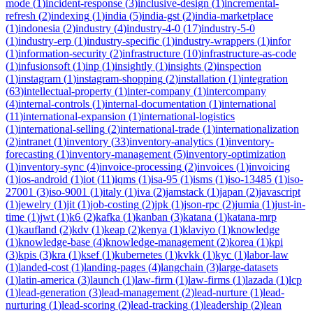
mode
(
1
)
incident-response
(
3
)
inclusive-design
(
1
)
incremental-
refresh
(
2
)
indexing
(
1
)
india
(
5
)
india-gst
(
2
)
india-marketplace
(
1
)
indonesia
(
2
)
industry
(
4
)
industry-4-0
(
17
)
industry-5-0
(
1
)
industry-erp
(
1
)
industry-specific
(
1
)
industry-wrappers
(
1
)
infor
(
1
)
information-security
(
2
)
infrastructure
(
10
)
infrastructure-as-code
(
1
)
infusionsoft
(
1
)
inp
(
1
)
insightly
(
1
)
insights
(
2
)
inspection
(
1
)
instagram
(
1
)
instagram-shopping
(
2
)
installation
(
1
)
integration
(
63
)
intellectual-property
(
1
)
inter-company
(
1
)
intercompany
(
4
)
internal-controls
(
1
)
internal-documentation
(
1
)
international
(
11
)
international-expansion
(
1
)
international-logistics
(
1
)
international-selling
(
2
)
international-trade
(
1
)
internationalization
(
2
)
intranet
(
1
)
inventory
(
33
)
inventory-analytics
(
1
)
inventory-
forecasting
(
1
)
inventory-management
(
5
)
inventory-optimization
(
1
)
inventory-sync
(
4
)
invoice-processing
(
2
)
invoices
(
1
)
invoicing
(
1
)
ios-android
(
1
)
iot
(
11
)
iqms
(
1
)
isa-95
(
1
)
isms
(
1
)
iso-13485
(
1
)
iso-
27001
(
3
)
iso-9001
(
1
)
italy
(
1
)
iva
(
2
)
jamstack
(
1
)
japan
(
2
)
javascript
(
1
)
jewelry
(
1
)
jit
(
1
)
job-costing
(
2
)
jpk
(
1
)
json-rpc
(
2
)
jumia
(
1
)
just-in-
time
(
1
)
jwt
(
1
)
k6
(
2
)
kafka
(
1
)
kanban
(
3
)
katana
(
1
)
katana-mrp
(
1
)
kaufland
(
2
)
kdv
(
1
)
keap
(
2
)
kenya
(
1
)
klaviyo
(
1
)
knowledge
(
1
)
knowledge-base
(
4
)
knowledge-management
(
2
)
korea
(
1
)
kpi
(
3
)
kpis
(
3
)
kra
(
1
)
ksef
(
1
)
kubernetes
(
1
)
kvkk
(
1
)
kyc
(
1
)
labor-law
(
1
)
landed-cost
(
1
)
landing-pages
(
4
)
langchain
(
3
)
large-datasets
(
1
)
latin-america
(
3
)
launch
(
1
)
law-firm
(
1
)
law-firms
(
1
)
lazada
(
1
)
lcp
(
1
)
lead-generation
(
3
)
lead-management
(
2
)
lead-nurture
(
1
)
lead-
nurturing
(
1
)
lead-scoring
(
2
)
lead-tracking
(
1
)
leadership
(
2
)
lean