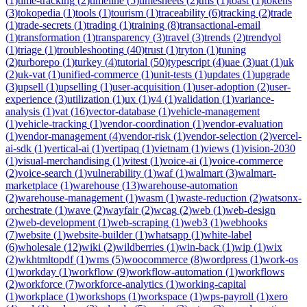
(
1
)
time-tracking
(
2
)
timeline
(
5
)
timesheets
(
2
)
tms
(
1
)
toast
(
1
)
tokens
(
3
)
tokopedia
(
1
)
tools
(
1
)
tourism
(
1
)
traceability
(
6
)
tracking
(
2
)
trade
(
1
)
trade-secrets
(
1
)
trading
(
1
)
training
(
8
)
transactional-email
(
1
)
transformation
(
1
)
transparency
(
3
)
travel
(
3
)
trends
(
2
)
trendyol
(
1
)
triage
(
1
)
troubleshooting
(
40
)
trust
(
1
)
tryton
(
1
)
tuning
(
2
)
turborepo
(
1
)
turkey
(
4
)
tutorial
(
50
)
typescript
(
4
)
uae
(
3
)
uat
(
1
)
uk
(
2
)
uk-vat
(
1
)
unified-commerce
(
1
)
unit-tests
(
1
)
updates
(
1
)
upgrade
(
3
)
upsell
(
1
)
upselling
(
1
)
user-acquisition
(
1
)
user-adoption
(
2
)
user-
experience
(
3
)
utilization
(
1
)
ux
(
1
)
v4
(
1
)
validation
(
1
)
variance-
analysis
(
1
)
vat
(
16
)
vector-database
(
1
)
vehicle-management
(
1
)
vehicle-tracking
(
1
)
vendor-coordination
(
1
)
vendor-evaluation
(
1
)
vendor-management
(
4
)
vendor-risk
(
1
)
vendor-selection
(
2
)
vercel-
ai-sdk
(
1
)
vertical-ai
(
1
)
vertipaq
(
1
)
vietnam
(
1
)
views
(
1
)
vision-2030
(
1
)
visual-merchandising
(
1
)
vitest
(
1
)
voice-ai
(
1
)
voice-commerce
(
2
)
voice-search
(
1
)
vulnerability
(
1
)
waf
(
1
)
walmart
(
3
)
walmart-
marketplace
(
1
)
warehouse
(
13
)
warehouse-automation
(
2
)
warehouse-management
(
1
)
wasm
(
1
)
waste-reduction
(
2
)
watsonx-
orchestrate
(
1
)
wave
(
2
)
wayfair
(
2
)
wcag
(
2
)
web
(
1
)
web-design
(
2
)
web-development
(
1
)
web-scraping
(
1
)
web3
(
1
)
webhooks
(
7
)
website
(
1
)
website-builder
(
1
)
whatsapp
(
1
)
white-label
(
6
)
wholesale
(
12
)
wiki
(
2
)
wildberries
(
1
)
win-back
(
1
)
wip
(
1
)
wix
(
2
)
wkhtmltopdf
(
1
)
wms
(
5
)
woocommerce
(
8
)
wordpress
(
1
)
work-os
(
1
)
workday
(
1
)
workflow
(
9
)
workflow-automation
(
1
)
workflows
(
2
)
workforce
(
7
)
workforce-analytics
(
1
)
working-capital
(
1
)
workplace
(
1
)
workshops
(
1
)
workspace
(
1
)
wps-payroll
(
1
)
xero