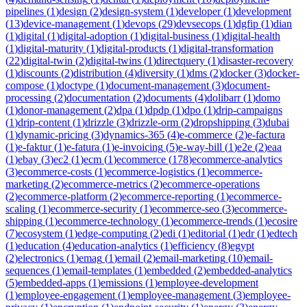
pipelines
(
1
)
design
(
2
)
design-system
(
1
)
developer
(
1
)
development
(
13
)
device-management
(
1
)
devops
(
29
)
devsecops
(
1
)
dgfip
(
1
)
dian
(
1
)
digital
(
1
)
digital-adoption
(
1
)
digital-business
(
1
)
digital-health
(
1
)
digital-maturity
(
1
)
digital-products
(
1
)
digital-transformation
(
22
)
digital-twin
(
2
)
digital-twins
(
1
)
directquery
(
1
)
disaster-recovery
(
1
)
discounts
(
2
)
distribution
(
4
)
diversity
(
1
)
dms
(
2
)
docker
(
3
)
docker-
compose
(
1
)
doctype
(
1
)
document-management
(
3
)
document-
processing
(
2
)
documentation
(
2
)
documents
(
4
)
dolibarr
(
1
)
domo
(
1
)
donor-management
(
2
)
dpa
(
1
)
dpdp
(
1
)
dpo
(
1
)
drip-campaigns
(
1
)
drip-content
(
1
)
drizzle
(
3
)
drizzle-orm
(
2
)
dropshipping
(
3
)
dubai
(
1
)
dynamic-pricing
(
3
)
dynamics-365
(
4
)
e-commerce
(
2
)
e-factura
(
1
)
e-faktur
(
1
)
e-fatura
(
1
)
e-invoicing
(
5
)
e-way-bill
(
1
)
e2e
(
2
)
eaa
(
1
)
ebay
(
3
)
ec2
(
1
)
ecm
(
1
)
ecommerce
(
178
)
ecommerce-analytics
(
3
)
ecommerce-costs
(
1
)
ecommerce-logistics
(
1
)
ecommerce-
marketing
(
2
)
ecommerce-metrics
(
2
)
ecommerce-operations
(
2
)
ecommerce-platform
(
2
)
ecommerce-reporting
(
1
)
ecommerce-
scaling
(
1
)
ecommerce-security
(
1
)
ecommerce-seo
(
3
)
ecommerce-
shipping
(
1
)
ecommerce-technology
(
1
)
ecommerce-trends
(
1
)
ecosire
(
7
)
ecosystem
(
1
)
edge-computing
(
2
)
edi
(
1
)
editorial
(
1
)
edr
(
1
)
edtech
(
1
)
education
(
4
)
education-analytics
(
1
)
efficiency
(
8
)
egypt
(
2
)
electronics
(
1
)
emag
(
1
)
email
(
2
)
email-marketing
(
10
)
email-
sequences
(
1
)
email-templates
(
1
)
embedded
(
2
)
embedded-analytics
(
5
)
embedded-apps
(
1
)
emissions
(
1
)
employee-development
(
1
)
employee-engagement
(
1
)
employee-management
(
3
)
employee-