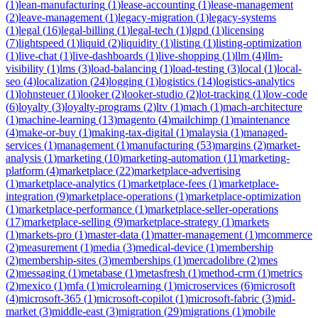
(
1
)
lean-manufacturing
(
1
)
lease-accounting
(
1
)
lease-management
(
2
)
leave-management
(
1
)
legacy-migration
(
1
)
legacy-systems
(
1
)
legal
(
16
)
legal-billing
(
1
)
legal-tech
(
1
)
lgpd
(
1
)
licensing
(
7
)
lightspeed
(
1
)
liquid
(
2
)
liquidity
(
1
)
listing
(
1
)
listing-optimization
(
1
)
live-chat
(
1
)
live-dashboards
(
1
)
live-shopping
(
1
)
llm
(
4
)
llm-
visibility
(
1
)
lms
(
3
)
load-balancing
(
1
)
load-testing
(
3
)
local
(
1
)
local-
seo
(
4
)
localization
(
24
)
logging
(
1
)
logistics
(
14
)
logistics-analytics
(
1
)
lohnsteuer
(
1
)
looker
(
2
)
looker-studio
(
2
)
lot-tracking
(
1
)
low-code
(
6
)
loyalty
(
3
)
loyalty-programs
(
2
)
ltv
(
1
)
mach
(
1
)
mach-architecture
(
1
)
machine-learning
(
13
)
magento
(
4
)
mailchimp
(
1
)
maintenance
(
4
)
make-or-buy
(
1
)
making-tax-digital
(
1
)
malaysia
(
1
)
managed-
services
(
1
)
management
(
1
)
manufacturing
(
53
)
margins
(
2
)
market-
analysis
(
1
)
marketing
(
10
)
marketing-automation
(
11
)
marketing-
platform
(
4
)
marketplace
(
22
)
marketplace-advertising
(
1
)
marketplace-analytics
(
1
)
marketplace-fees
(
1
)
marketplace-
integration
(
9
)
marketplace-operations
(
1
)
marketplace-optimization
(
1
)
marketplace-performance
(
1
)
marketplace-seller-operations
(
17
)
marketplace-selling
(
9
)
marketplace-strategy
(
1
)
markets
(
1
)
markets-pro
(
1
)
master-data
(
1
)
matter-management
(
1
)
mcommerce
(
2
)
measurement
(
1
)
media
(
3
)
medical-device
(
1
)
membership
(
2
)
membership-sites
(
3
)
memberships
(
1
)
mercadolibre
(
2
)
mes
(
2
)
messaging
(
1
)
metabase
(
1
)
metasfresh
(
1
)
method-crm
(
1
)
metrics
(
2
)
mexico
(
1
)
mfa
(
1
)
microlearning
(
1
)
microservices
(
6
)
microsoft
(
4
)
microsoft-365
(
1
)
microsoft-copilot
(
1
)
microsoft-fabric
(
3
)
mid-
market
(
3
)
middle-east
(
3
)
migration
(
29
)
migrations
(
1
)
mobile