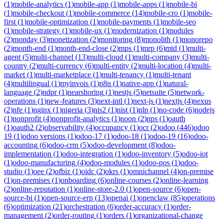
(
1
)
mobile-analytics
(
1
)
mobile-app
(
1
)
mobile-apps
(
1
)
mobile-bi
(
1
)
mobile-checkout
(
1
)
mobile-commerce
(
14
)
mobile-cro
(
1
)
mobile-
first
(
1
)
mobile-optimization
(
1
)
mobile-payments
(
1
)
mobile-seo
(
1
)
mobile-strategy
(
1
)
mobile-ux
(
1
)
modernization
(
1
)
modules
(
2
)
monday
(
3
)
monetization
(
2
)
monitoring
(
8
)
monolith
(
1
)
monorepo
(
2
)
month-end
(
1
)
month-end-close
(
2
)
mps
(
1
)
mrp
(
6
)
mtd
(
1
)
multi-
agent
(
5
)
multi-channel
(
13
)
multi-cloud
(
1
)
multi-company
(
3
)
multi-
country
(
2
)
multi-currency
(
6
)
multi-entity
(
2
)
multi-location
(
4
)
multi-
market
(
1
)
multi-marketplace
(
1
)
multi-tenancy
(
1
)
multi-tenant
(
4
)
multilingual
(
1
)
myinvois
(
1
)
n8n
(
1
)
native-app
(
1
)
natural-
language
(
2
)
ndpr
(
1
)
nearshoring
(
1
)
nestjs
(
5
)
netsuite
(
5
)
network-
operations
(
1
)
new-features
(
3
)
next-intl
(
1
)
next-js
(
1
)
nextjs
(
4
)
nexus
(
2
)
nfe
(
1
)
nginx
(
1
)
nigeria
(
3
)
nis2
(
1
)
nist
(
1
)
nlp
(
1
)
no-code
(
6
)
nodejs
(
1
)
nonprofit
(
4
)
nonprofit-analytics
(
1
)
noon
(
2
)
nps
(
1
)
oauth
(
1
)
oauth2
(
2
)
observability
(
4
)
occupancy
(
1
)
ocr
(
2
)
odoo
(
446
)
odoo
19
(
1
)
odoo versions
(
1
)
odoo-17
(
1
)
odoo-18
(
1
)
odoo-19
(
16
)
odoo-
accounting
(
6
)
odoo-crm
(
5
)
odoo-development
(
8
)
odoo-
implementation
(
1
)
odoo-integration
(
1
)
odoo-inventory
(
5
)
odoo-iot
(
1
)
odoo-manufacturing
(
4
)
odoo-modules
(
1
)
odoo-pos
(
1
)
odoo-
studio
(
1
)
oee
(
2
)
ofbiz
(
1
)
oidc
(
2
)
okrs
(
1
)
omnichannel
(
4
)
on-premise
(
1
)
on-premises
(
1
)
onboarding
(
6
)
online-courses
(
2
)
online-learning
(
2
)
online-reputation
(
1
)
online-store-2.0
(
1
)
open-source
(
6
)
open-
source-bi
(
1
)
open-source-erp
(
13
)
openai
(
1
)
openclaw
(
85
)
operations
(
6
)
optimization
(
21
)
orchestration
(
6
)
order-accuracy
(
1
)
order-
management
(
2
)
order-routing
(
1
)
orders
(
1
)
organizational-change