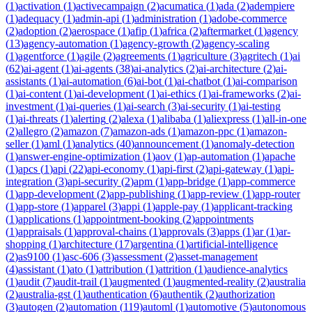
(
1
)
activation
(
1
)
activecampaign
(
2
)
acumatica
(
1
)
ada
(
2
)
adempiere
(
1
)
adequacy
(
1
)
admin-api
(
1
)
administration
(
1
)
adobe-commerce
(
2
)
adoption
(
2
)
aerospace
(
1
)
afip
(
1
)
africa
(
2
)
aftermarket
(
1
)
agency
(
13
)
agency-automation
(
1
)
agency-growth
(
2
)
agency-scaling
(
1
)
agentforce
(
1
)
agile
(
2
)
agreements
(
1
)
agriculture
(
3
)
agritech
(
1
)
ai
(
62
)
ai-agent
(
1
)
ai-agents
(
38
)
ai-analytics
(
2
)
ai-architecture
(
2
)
ai-
assistants
(
1
)
ai-automation
(
6
)
ai-bot
(
1
)
ai-chatbot
(
1
)
ai-comparison
(
1
)
ai-content
(
1
)
ai-development
(
1
)
ai-ethics
(
1
)
ai-frameworks
(
2
)
ai-
investment
(
1
)
ai-queries
(
1
)
ai-search
(
3
)
ai-security
(
1
)
ai-testing
(
1
)
ai-threats
(
1
)
alerting
(
2
)
alexa
(
1
)
alibaba
(
1
)
aliexpress
(
1
)
all-in-one
(
2
)
allegro
(
2
)
amazon
(
7
)
amazon-ads
(
1
)
amazon-ppc
(
1
)
amazon-
seller
(
1
)
aml
(
1
)
analytics
(
40
)
announcement
(
1
)
anomaly-detection
(
1
)
answer-engine-optimization
(
1
)
aov
(
1
)
ap-automation
(
1
)
apache
(
1
)
apcs
(
1
)
api
(
22
)
api-economy
(
1
)
api-first
(
2
)
api-gateway
(
1
)
api-
integration
(
3
)
api-security
(
2
)
apm
(
1
)
app-bridge
(
1
)
app-commerce
(
1
)
app-development
(
2
)
app-publishing
(
1
)
app-review
(
1
)
app-router
(
1
)
app-store
(
1
)
apparel
(
3
)
appi
(
1
)
apple-pay
(
1
)
applicant-tracking
(
1
)
applications
(
1
)
appointment-booking
(
2
)
appointments
(
1
)
appraisals
(
1
)
approval-chains
(
1
)
approvals
(
3
)
apps
(
1
)
ar
(
1
)
ar-
shopping
(
1
)
architecture
(
17
)
argentina
(
1
)
artificial-intelligence
(
2
)
as9100
(
1
)
asc-606
(
3
)
assessment
(
2
)
asset-management
(
4
)
assistant
(
1
)
ato
(
1
)
attribution
(
1
)
attrition
(
1
)
audience-analytics
(
1
)
audit
(
7
)
audit-trail
(
1
)
augmented
(
1
)
augmented-reality
(
2
)
australia
(
2
)
australia-gst
(
1
)
authentication
(
6
)
authentik
(
2
)
authorization
(
3
)
autogen
(
2
)
automation
(
119
)
automl
(
1
)
automotive
(
5
)
autonomous