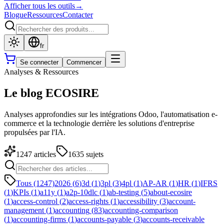
Afficher tous les outils
→
Blogue
Ressources
Contacter
fr
Se connecter
Commencer
Analyses & Ressources
Le blog ECOSIRE
Analyses approfondies sur les intégrations Odoo, l'automatisation e-
commerce et la technologie derrière les solutions d'entreprise
propulsées par l'IA.
1247
articles
1635
sujets
Tous (1247)
2026
(
6
)
3d
(
1
)
3pl
(
3
)
4pl
(
1
)
AP-AR
(
1
)
HR
(
1
)
IFRS
(
1
)
KPIs
(
1
)
a11y
(
1
)
a2p-10dlc
(
1
)
ab-testing
(
5
)
about-ecosire
(
1
)
access-control
(
2
)
access-rights
(
1
)
accessibility
(
3
)
account-
management
(
1
)
accounting
(
83
)
accounting-comparison
(
1
)
accounting-firms
(
1
)
accounts-payable
(
3
)
accounts-receivable