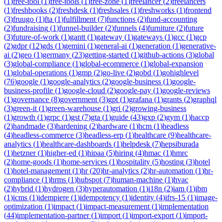
(
1
)
free-tool
(
1
)
free-tools
(
1
)
free-zone
(
1
)
freelancer
(
2
)
freelancers
(
1
)
freshbooks
(
2
)
freshdesk
(
1
)
freshsales
(
1
)
freshworks
(
1
)
frontend
(
3
)
fruugo
(
1
)
fta
(
1
)
fulfillment
(
7
)
functions
(
2
)
fund-accounting
(
2
)
fundraising
(
1
)
funnel-builder
(
2
)
funnels
(
4
)
furniture
(
2
)
future
(
3
)
future-of-work
(
1
)
gantt
(
1
)
gateway
(
1
)
gateways
(
1
)
gcc
(
1
)
gcp
(
2
)
gdpr
(
12
)
gds
(
1
)
gemini
(
1
)
general-ai
(
1
)
generation
(
1
)
generative-
ai
(
2
)
geo
(
1
)
germany
(
23
)
getting-started
(
1
)
github-actions
(
3
)
global
(
3
)
global-compliance
(
1
)
global-ecommerce
(
1
)
global-expansion
(
1
)
global-operations
(
1
)
gmp
(
2
)
go-live
(
2
)
gobd
(
1
)
gohighlevel
(
76
)
google
(
1
)
google-analytics
(
2
)
google-business
(
1
)
google-
business-profile
(
1
)
google-cloud
(
2
)
google-pay
(
1
)
google-reviews
(
1
)
governance
(
8
)
government
(
3
)
gpt
(
1
)
grafana
(
1
)
grants
(
2
)
graphql
(
3
)
green-it
(
1
)
green-warehouse
(
1
)
gri
(
2
)
growing-business
(
1
)
growth
(
1
)
grpc
(
1
)
gst
(
7
)
gta
(
1
)
guide
(
43
)
gxp
(
2
)
gym
(
1
)
haccp
(
2
)
handmade
(
3
)
hardening
(
2
)
hardware
(
1
)
hcm
(
1
)
headless
(
4
)
headless-commerce
(
3
)
headless-erp
(
1
)
healthcare
(
9
)
healthcare-
analytics
(
1
)
healthcare-dashboards
(
1
)
helpdesk
(
7
)
hepsiburada
(
1
)
hetzner
(
1
)
higher-ed
(
1
)
hipaa
(
5
)
hiring
(
4
)
hmac
(
1
)
hmrc
(
2
)
home-goods
(
1
)
home-services
(
1
)
hospitality
(
5
)
hosting
(
3
)
hotel
(
1
)
hotel-management
(
1
)
hr
(
20
)
hr-analytics
(
2
)
hr-automation
(
1
)
hr-
compliance
(
1
)
hrms
(
1
)
hubspot
(
7
)
human-machine
(
1
)
hvac
(
2
)
hybrid
(
1
)
hydrogen
(
3
)
hyperautomation
(
1
)
i18n
(
2
)
iam
(
1
)
ibm
(
1
)
icms
(
1
)
idempiere
(
1
)
idempotency
(
1
)
identity
(
4
)
ifrs-15
(
1
)
image-
optimization
(
1
)
impact
(
1
)
impact-measurement
(
1
)
implementation
(
44
)
implementation-partner
(
1
)
import
(
1
)
import-export
(
1
)
import-