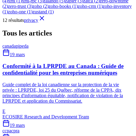
(
4
)
xml
(
1
)
xml-rpc
(
3
)
zalando
(
5
)
zapier
(
3
)
zatca
(
2
)
zero-downtime
(
2
)
zero-trust
(
3
)
zoho
(
2
)
zoho-books
(
1
)
zoho-crm
(
1
)
zoho-inventory
(
1
)
zoho-one
(
1
)
zustand
(
1
)
12 résultats
privacy
Tous les articles
canada
pipeda
19 mars
Conformité à la LPRPDE au Canada : Guide de
confidentialité pour les entreprises numériques
Guide complet de la loi canadienne sur la protection de la vie
privée : LPRPDE, loi 25 du Québec, réforme de la CPPA, dix
principes d'information équitable, notification de violation de la
LPRPDE et application du Commissariat.
E
ECOSIRE Research and Development Team
19 mars
ccpa
cpra