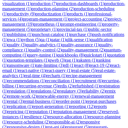
visualization
(
1
)
production
(
7
)
production-dashboards
(
1
)
production-
management
(
1
)
production-planning
(
2
)
production-scheduling
(
1
)
productivity
(
9
)
productization
(
1
)
products
(
1
)
professional-
services
(
4
)
program-management
(
1
)
project-accounting
(
2
)
project-
management
(
19
)
prometheus
(
1
)
prompt-engineering
(
1
)
property-
management
(
5
)
proprietary
(
1
)
provincial-tax
(
1
)
public-sector
(
1
)
publishing
(
1
)
punchout-catalog
(
1
)
purchase
(
3
)
push-notifications
(
1
)
pwa
(
1
)
python
(
5
)
qa
(
1
)
qatar
(
1
)
qlik-sense
(
1
)
qualification
(
1
)
quality
(
3
)
quality-analytics
(
1
)
quality-assurance
(
1
)
quality-
compliance
(
1
)
quality-control
(
2
)
quality-management
(
2
)
quantum-
computing
(
1
)
query-tuning
(
1
)
quickbooks
(
8
)
quickstart
(
1
)
quotation
(
1
)
quotation-templates
(
1
)
qweb
(
3
)
rag
(
1
)
rakuten
(
1
)
ranking
(
1
)
ransomware
(
1
)
rate-limiting
(
3
)
rdl
(
1
)
react
(
8
)
react-19
(
2
)
react-
email
(
1
)
react-native
(
1
)
react-query
(
1
)
real-estate
(
5
)
real-estate-
analytics
(
1
)
real-time
(
4
)
recharts
(
1
)
recipe-management
(
1
)
recommendations
(
1
)
reconciliation
(
1
)
recruitment
(
6
)
recurring-
billing
(
1
)
recurring-revenue
(
5
)
redis
(
2
)
refurbished
(
1
)
registration
(
1
)
regulation
(
1
)
regulations
(
2
)
regulatory
(
3
)
reliability
(
2
)
remix
(
2
)
remote-work
(
2
)
renewable-energy
(
1
)
renewal-management
(
1
)
rental
(
3
)
rental-business
(
1
)
reorder-point
(
1
)
repeat-purchases
(
1
)
replication
(
1
)
report-generation
(
1
)
reporting
(
12
)
reports
(
3
)
repricing
(
1
)
reputation
(
1
)
reputation-management
(
2
)
reserved-
instances
(
1
)
resilience
(
2
)
resource-allocation
(
1
)
resource-planning
(
1
)
resource-scheduling
(
2
)
responsible-ai
(
2
)
responsive
(
2
)
responsive-design
(
1
)
rest-api
(
4
)
restaurant
(
5
)
restaurant-