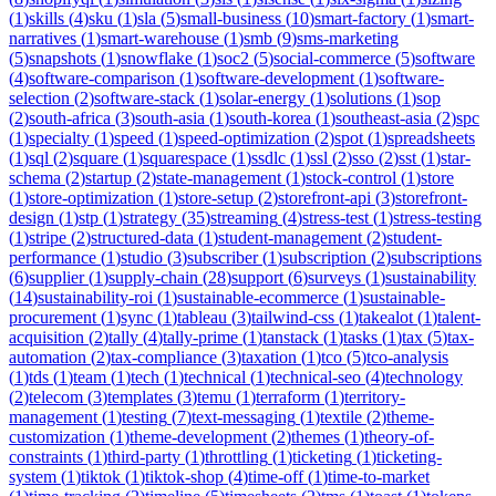
(
1
)
skills
(
4
)
sku
(
1
)
sla
(
5
)
small-business
(
10
)
smart-factory
(
1
)
smart-
narratives
(
1
)
smart-warehouse
(
1
)
smb
(
9
)
sms-marketing
(
5
)
snapshots
(
1
)
snowflake
(
1
)
soc2
(
5
)
social-commerce
(
5
)
software
(
4
)
software-comparison
(
1
)
software-development
(
1
)
software-
selection
(
2
)
software-stack
(
1
)
solar-energy
(
1
)
solutions
(
1
)
sop
(
2
)
south-africa
(
3
)
south-asia
(
1
)
south-korea
(
1
)
southeast-asia
(
2
)
spc
(
1
)
specialty
(
1
)
speed
(
1
)
speed-optimization
(
2
)
spot
(
1
)
spreadsheets
(
1
)
sql
(
2
)
square
(
1
)
squarespace
(
1
)
ssdlc
(
1
)
ssl
(
2
)
sso
(
2
)
sst
(
1
)
star-
schema
(
2
)
startup
(
2
)
state-management
(
1
)
stock-control
(
1
)
store
(
1
)
store-optimization
(
1
)
store-setup
(
2
)
storefront-api
(
3
)
storefront-
design
(
1
)
stp
(
1
)
strategy
(
35
)
streaming
(
4
)
stress-test
(
1
)
stress-testing
(
1
)
stripe
(
2
)
structured-data
(
1
)
student-management
(
2
)
student-
performance
(
1
)
studio
(
3
)
subscriber
(
1
)
subscription
(
2
)
subscriptions
(
6
)
supplier
(
1
)
supply-chain
(
28
)
support
(
6
)
surveys
(
1
)
sustainability
(
14
)
sustainability-roi
(
1
)
sustainable-ecommerce
(
1
)
sustainable-
procurement
(
1
)
sync
(
1
)
tableau
(
3
)
tailwind-css
(
1
)
takealot
(
1
)
talent-
acquisition
(
2
)
tally
(
4
)
tally-prime
(
1
)
tanstack
(
1
)
tasks
(
1
)
tax
(
5
)
tax-
automation
(
2
)
tax-compliance
(
3
)
taxation
(
1
)
tco
(
5
)
tco-analysis
(
1
)
tds
(
1
)
team
(
1
)
tech
(
1
)
technical
(
1
)
technical-seo
(
4
)
technology
(
2
)
telecom
(
3
)
templates
(
3
)
temu
(
1
)
terraform
(
1
)
territory-
management
(
1
)
testing
(
7
)
text-messaging
(
1
)
textile
(
2
)
theme-
customization
(
1
)
theme-development
(
2
)
themes
(
1
)
theory-of-
constraints
(
1
)
third-party
(
1
)
throttling
(
1
)
ticketing
(
1
)
ticketing-
system
(
1
)
tiktok
(
1
)
tiktok-shop
(
4
)
time-off
(
1
)
time-to-market