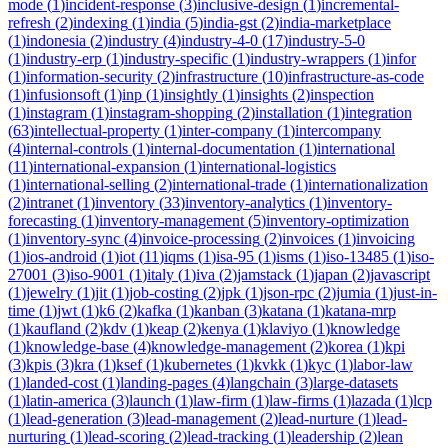
mode
(
1
)
incident-response
(
3
)
inclusive-design
(
1
)
incremental-
refresh
(
2
)
indexing
(
1
)
india
(
5
)
india-gst
(
2
)
india-marketplace
(
1
)
indonesia
(
2
)
industry
(
4
)
industry-4-0
(
17
)
industry-5-0
(
1
)
industry-erp
(
1
)
industry-specific
(
1
)
industry-wrappers
(
1
)
infor
(
1
)
information-security
(
2
)
infrastructure
(
10
)
infrastructure-as-code
(
1
)
infusionsoft
(
1
)
inp
(
1
)
insightly
(
1
)
insights
(
2
)
inspection
(
1
)
instagram
(
1
)
instagram-shopping
(
2
)
installation
(
1
)
integration
(
63
)
intellectual-property
(
1
)
inter-company
(
1
)
intercompany
(
4
)
internal-controls
(
1
)
internal-documentation
(
1
)
international
(
11
)
international-expansion
(
1
)
international-logistics
(
1
)
international-selling
(
2
)
international-trade
(
1
)
internationalization
(
2
)
intranet
(
1
)
inventory
(
33
)
inventory-analytics
(
1
)
inventory-
forecasting
(
1
)
inventory-management
(
5
)
inventory-optimization
(
1
)
inventory-sync
(
4
)
invoice-processing
(
2
)
invoices
(
1
)
invoicing
(
1
)
ios-android
(
1
)
iot
(
11
)
iqms
(
1
)
isa-95
(
1
)
isms
(
1
)
iso-13485
(
1
)
iso-
27001
(
3
)
iso-9001
(
1
)
italy
(
1
)
iva
(
2
)
jamstack
(
1
)
japan
(
2
)
javascript
(
1
)
jewelry
(
1
)
jit
(
1
)
job-costing
(
2
)
jpk
(
1
)
json-rpc
(
2
)
jumia
(
1
)
just-in-
time
(
1
)
jwt
(
1
)
k6
(
2
)
kafka
(
1
)
kanban
(
3
)
katana
(
1
)
katana-mrp
(
1
)
kaufland
(
2
)
kdv
(
1
)
keap
(
2
)
kenya
(
1
)
klaviyo
(
1
)
knowledge
(
1
)
knowledge-base
(
4
)
knowledge-management
(
2
)
korea
(
1
)
kpi
(
3
)
kpis
(
3
)
kra
(
1
)
ksef
(
1
)
kubernetes
(
1
)
kvkk
(
1
)
kyc
(
1
)
labor-law
(
1
)
landed-cost
(
1
)
landing-pages
(
4
)
langchain
(
3
)
large-datasets
(
1
)
latin-america
(
3
)
launch
(
1
)
law-firm
(
1
)
law-firms
(
1
)
lazada
(
1
)
lcp
(
1
)
lead-generation
(
3
)
lead-management
(
2
)
lead-nurture
(
1
)
lead-
nurturing
(
1
)
lead-scoring
(
2
)
lead-tracking
(
1
)
leadership
(
2
)
lean