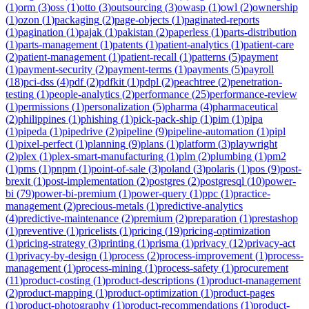
(
1
)
orm
(
3
)
oss
(
1
)
otto
(
3
)
outsourcing
(
3
)
owasp
(
1
)
owl
(
2
)
ownership
(
1
)
ozon
(
1
)
packaging
(
2
)
page-objects
(
1
)
paginated-reports
(
1
)
pagination
(
1
)
pajak
(
1
)
pakistan
(
2
)
paperless
(
1
)
parts-distribution
(
1
)
parts-management
(
1
)
patents
(
1
)
patient-analytics
(
1
)
patient-care
(
2
)
patient-management
(
1
)
patient-recall
(
1
)
patterns
(
5
)
payment
(
1
)
payment-security
(
2
)
payment-terms
(
1
)
payments
(
5
)
payroll
(
18
)
pci-dss
(
4
)
pdf
(
2
)
pdfkit
(
1
)
pdpl
(
2
)
peachtree
(
2
)
penetration-
testing
(
1
)
people-analytics
(
2
)
performance
(
25
)
performance-review
(
1
)
permissions
(
1
)
personalization
(
5
)
pharma
(
4
)
pharmaceutical
(
2
)
philippines
(
1
)
phishing
(
1
)
pick-pack-ship
(
1
)
pim
(
1
)
pipa
(
1
)
pipeda
(
1
)
pipedrive
(
2
)
pipeline
(
9
)
pipeline-automation
(
1
)
pipl
(
1
)
pixel-perfect
(
1
)
planning
(
9
)
plans
(
1
)
platform
(
3
)
playwright
(
2
)
plex
(
1
)
plex-smart-manufacturing
(
1
)
plm
(
2
)
plumbing
(
1
)
pm2
(
1
)
pms
(
1
)
pnpm
(
1
)
point-of-sale
(
3
)
poland
(
3
)
polaris
(
1
)
pos
(
9
)
post-
brexit
(
1
)
post-implementation
(
2
)
postgres
(
2
)
postgresql
(
10
)
power-
bi
(
79
)
power-bi-premium
(
1
)
power-query
(
1
)
ppc
(
1
)
practice-
management
(
2
)
precious-metals
(
1
)
predictive-analytics
(
4
)
predictive-maintenance
(
2
)
premium
(
2
)
preparation
(
1
)
prestashop
(
1
)
preventive
(
1
)
pricelists
(
1
)
pricing
(
19
)
pricing-optimization
(
1
)
pricing-strategy
(
3
)
printing
(
1
)
prisma
(
1
)
privacy
(
12
)
privacy-act
(
1
)
privacy-by-design
(
1
)
process
(
2
)
process-improvement
(
1
)
process-
management
(
1
)
process-mining
(
1
)
process-safety
(
1
)
procurement
(
11
)
product-costing
(
1
)
product-descriptions
(
1
)
product-management
(
2
)
product-mapping
(
1
)
product-optimization
(
1
)
product-pages
(
1
)
product-photography
(
1
)
product-recommendations
(
1
)
product-