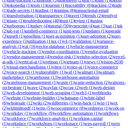
(
1
)
time-tracking
(
2
)
timeline
(
5
)
timesheets
(
2
)
tms
(
1
)
toast
(
1
)
tokens
(
3
)
tokopedia
(
1
)
tools
(
1
)
tourism
(
1
)
traceability
(
6
)
tracking
(
2
)
trade
(
1
)
trade-secrets
(
1
)
trading
(
1
)
training
(
8
)
transactional-email
(
1
)
transformation
(
1
)
transparency
(
3
)
travel
(
3
)
trends
(
2
)
trendyol
(
1
)
triage
(
1
)
troubleshooting
(
40
)
trust
(
1
)
tryton
(
1
)
tuning
(
2
)
turborepo
(
1
)
turkey
(
4
)
tutorial
(
50
)
typescript
(
4
)
uae
(
3
)
uat
(
1
)
uk
(
2
)
uk-vat
(
1
)
unified-commerce
(
1
)
unit-tests
(
1
)
updates
(
1
)
upgrade
(
3
)
upsell
(
1
)
upselling
(
1
)
user-acquisition
(
1
)
user-adoption
(
2
)
user-
experience
(
3
)
utilization
(
1
)
ux
(
1
)
v4
(
1
)
validation
(
1
)
variance-
analysis
(
1
)
vat
(
16
)
vector-database
(
1
)
vehicle-management
(
1
)
vehicle-tracking
(
1
)
vendor-coordination
(
1
)
vendor-evaluation
(
1
)
vendor-management
(
4
)
vendor-risk
(
1
)
vendor-selection
(
2
)
vercel-
ai-sdk
(
1
)
vertical-ai
(
1
)
vertipaq
(
1
)
vietnam
(
1
)
views
(
1
)
vision-2030
(
1
)
visual-merchandising
(
1
)
vitest
(
1
)
voice-ai
(
1
)
voice-commerce
(
2
)
voice-search
(
1
)
vulnerability
(
1
)
waf
(
1
)
walmart
(
3
)
walmart-
marketplace
(
1
)
warehouse
(
13
)
warehouse-automation
(
2
)
warehouse-management
(
1
)
wasm
(
1
)
waste-reduction
(
2
)
watsonx-
orchestrate
(
1
)
wave
(
2
)
wayfair
(
2
)
wcag
(
2
)
web
(
1
)
web-design
(
2
)
web-development
(
1
)
web-scraping
(
1
)
web3
(
1
)
webhooks
(
7
)
website
(
1
)
website-builder
(
1
)
whatsapp
(
1
)
white-label
(
6
)
wholesale
(
12
)
wiki
(
2
)
wildberries
(
1
)
win-back
(
1
)
wip
(
1
)
wix
(
2
)
wkhtmltopdf
(
1
)
wms
(
5
)
woocommerce
(
8
)
wordpress
(
1
)
work-os
(
1
)
workday
(
1
)
workflow
(
9
)
workflow-automation
(
1
)
workflows
(
2
)
workforce
(
7
)
workforce-analytics
(
1
)
working-capital
(
1
)
workplace
(
1
)
workshops
(
1
)
workspace
(
1
)
wps-payroll
(
1
)
xero