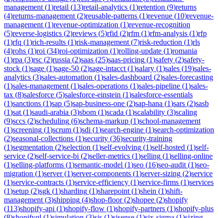
management
(
1
)
retail
(
13
)
retail-analytics
(
1
)
retention
(
9
)
returns
(
4
)
returns-management
(
2
)
reusable-patterns
(
1
)
revenue
(
10
)
revenue-
management
(
1
)
revenue-optimization
(
1
)
revenue-recognition
(
5
)
reverse-logistics
(
2
)
reviews
(
5
)
rfid
(
2
)
rfm
(
1
)
rfm-analysis
(
1
)
rfp
(
1
)
rfq
(
1
)
rich-results
(
1
)
risk-management
(
7
)
risk-reduction
(
1
)
rls
(
4
)
rohs
(
1
)
roi
(
34
)
roi-optimization
(
1
)
rolling-update
(
1
)
romania
(
1
)
rpa
(
3
)
rsc
(
2
)
russia
(
2
)
saas
(
25
)
saas-pricing
(
1
)
safety
(
2
)
safety-
stock
(
1
)
sage
(
1
)
sage-50
(
2
)
sage-intacct
(
1
)
salary
(
1
)
sales
(
19
)
sales-
analytics
(
3
)
sales-automation
(
1
)
sales-dashboard
(
2
)
sales-forecasting
(
1
)
sales-management
(
1
)
sales-operations
(
1
)
sales-pipeline
(
1
)
sales-
tax
(
8
)
salesforce
(
5
)
salesforce-einstein
(
1
)
salesforce-essentials
(
1
)
sanctions
(
1
)
sap
(
5
)
sap-business-one
(
2
)
sap-hana
(
1
)
sars
(
2
)
sasb
(
1
)
sat
(
1
)
saudi-arabia
(
3
)
sbom
(
1
)
scada
(
1
)
scalability
(
3
)
scaling
(
9
)
sccs
(
2
)
scheduling
(
6
)
schema-markup
(
1
)
school-management
(
1
)
screening
(
1
)
scrum
(
1
)
sdi
(
1
)
search-engine
(
1
)
search-optimization
(
2
)
seasonal-collections
(
1
)
security
(
36
)
security-training
(
1
)
segmentation
(
2
)
selection
(
1
)
self-evolving
(
1
)
self-hosted
(
1
)
self-
service
(
2
)
self-service-bi
(
2
)
seller-metrics
(
1
)
selling
(
1
)
selling-online
(
1
)
selling-platforms
(
1
)
semantic-model
(
1
)
seo
(
16
)
seo-audit
(
1
)
seo-
migration
(
1
)
server
(
1
)
server-components
(
1
)
server-sizing
(
2
)
service
(
1
)
service-contracts
(
1
)
service-efficiency
(
1
)
service-firms
(
1
)
services
(
1
)
setup
(
2
)
sgk
(
1
)
sharding
(
1
)
sharepoint
(
1
)
shein
(
1
)
shift-
management
(
3
)
shipping
(
4
)
shop-floor
(
2
)
shopee
(
2
)
shopify
(
113
)
shopify-api
(
1
)
shopify-flow
(
1
)
shopify-partners
(
1
)
shopify-plus
(
8
)
shopifyql
(
1
)
simulation
(
3
)
sis
(
1
)
sisense
(
1
)
six-sigma
(
1
)
sizing