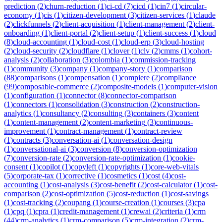
prediction
(
2
)
churn-reduction
(
1
)
ci-cd
(
7
)
cicd
(
1
)
cin7
(
1
)
circular-
economy
(
1
)
cis
(
1
)
citizen-development
(
3
)
citizen-services
(
1
)
claude
(
2
)
clickfunnels
(
2
)
client-acquisition
(
1
)
client-management
(
2
)
client-
onboarding
(
1
)
client-portal
(
2
)
client-setup
(
1
)
client-success
(
1
)
cloud
(
8
)
cloud-accounting
(
1
)
cloud-cost
(
1
)
cloud-erp
(
3
)
cloud-hosting
(
2
)
cloud-security
(
2
)
cloudflare
(
1
)
clover
(
1
)
clv
(
2
)
cmms
(
1
)
cohort-
analysis
(
2
)
collaboration
(
3
)
colombia
(
1
)
commission-tracking
(
1
)
community
(
3
)
company
(
1
)
company-story
(
1
)
comparison
(
88
)
comparisons
(
1
)
compensation
(
1
)
compiere
(
2
)
compliance
(
99
)
composable-commerce
(
2
)
composite-models
(
1
)
computer-vision
(
1
)
configuration
(
1
)
connector
(
8
)
connector-comparison
(
1
)
connectors
(
1
)
consolidation
(
3
)
construction
(
2
)
construction-
analytics
(
1
)
consultancy
(
2
)
consulting
(
3
)
containers
(
3
)
content
(
1
)
content-management
(
2
)
content-marketing
(
3
)
continuous-
improvement
(
1
)
contract-management
(
1
)
contract-review
(
1
)
contracts
(
3
)
conversation-ai
(
1
)
conversation-design
(
1
)
conversational-ai
(
3
)
conversion
(
8
)
conversion-optimization
(
7
)
conversion-rate
(
2
)
conversion-rate-optimization
(
1
)
cookie-
consent
(
1
)
copilot
(
1
)
copyleft
(
1
)
copyrights
(
1
)
core-web-vitals
(
5
)
corporate-tax
(
1
)
corrective
(
1
)
cosmetics
(
1
)
cost
(
4
)
cost-
accounting
(
1
)
cost-analysis
(
3
)
cost-benefit
(
2
)
cost-calculator
(
1
)
cost-
comparison
(
2
)
cost-optimization
(
5
)
cost-reduction
(
1
)
cost-savings
(
1
)
cost-tracking
(
2
)
coupang
(
1
)
course-creation
(
1
)
courses
(
3
)
cpa
(
1
)
cpq
(
1
)
cpra
(
1
)
credit-management
(
1
)
crewai
(
2
)
criteria
(
1
)
crm
(
44
)
crm-analytics
(
1
)
crm-comparison
(
5
)
crm-integration
(
2
)
crm-