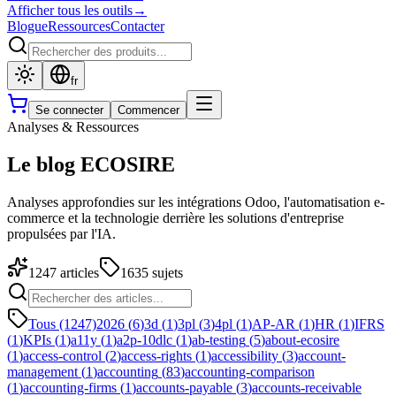
Afficher tous les outils
→
Blogue
Ressources
Contacter
fr
Se connecter
Commencer
Analyses & Ressources
Le blog ECOSIRE
Analyses approfondies sur les intégrations Odoo, l'automatisation e-
commerce et la technologie derrière les solutions d'entreprise
propulsées par l'IA.
1247
articles
1635
sujets
Tous (1247)
2026
(
6
)
3d
(
1
)
3pl
(
3
)
4pl
(
1
)
AP-AR
(
1
)
HR
(
1
)
IFRS
(
1
)
KPIs
(
1
)
a11y
(
1
)
a2p-10dlc
(
1
)
ab-testing
(
5
)
about-ecosire
(
1
)
access-control
(
2
)
access-rights
(
1
)
accessibility
(
3
)
account-
management
(
1
)
accounting
(
83
)
accounting-comparison
(
1
)
accounting-firms
(
1
)
accounts-payable
(
3
)
accounts-receivable