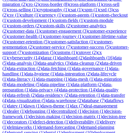
migration
(
2
)
cro
(
2
)
cross-border
(
8
)
cross-platform
(
1
)
cross-sell
(
1
)
cross-selling
(
1
)
cryptography
(
1
)
csat
(
1
)
cspm
(
1
)
csrd
(
3
)
css
(
2
)
csv
(
1
)
culture
(
1
)
currency
(
1
)
custom-agents
(
1
)
custom-checkout
(
1
)
custom-development
(
1
)
custom-fields
(
1
)
custom-module
(
1
)
custom-orders
(
2
)
custom-skills
(
2
)
customer-analytics
(
2
)
customer-data
(
1
)
customer-engagement
(
3
)
customer-experience
(
5
)
customer-health
(
1
)
customer-journey
(
1
)
customer-lifetime-value
(
3
)
customer-retention
(
5
)
customer-satisfaction
(
1
)
customer-
segmentation
(
2
)
customer-service
(
7
)
customer-success
(
5
)
customer-
support
(
7
)
customization
(
5
)
customs
(
1
)
cutover
(
2
)
cx
(
1
)
cybersecurity
(
14
)
daraz
(
1
)
dashboard
(
2
)
dashboards
(
16
)
data
(
5
)
data-analysis
(
3
)
data-analytics
(
3
)
data-cleanup
(
2
)
data-driven
(
3
)
data-extraction
(
2
)
data-fetching
(
1
)
data-governance
(
1
)
data-
handling
(
1
)
data-hygiene
(
1
)
data-integration
(
2
)
data-lifecycle
(
1
)
data-literacy
(
1
)
data-mapping
(
1
)
data-mesh
(
1
)
data-migration
(
8
)
data-modeling
(
5
)
data-pipeline
(
1
)
data-platform
(
2
)
data-
preparation
(
1
)
data-privacy
(
4
)
data-protection
(
14
)
data-quality
(
4
)
data-refresh
(
2
)
data-residency
(
2
)
data-retention
(
1
)
data-transfer
(
4
)
data-visualization
(
5
)
data-warehouse
(
2
)
database
(
7
)
dataflows
(
1
)
datev
(
1
)
dawn
(
1
)
dawn-theme
(
1
)
dax
(
7
)
deal-management
(
1
)
dealer
(
1
)
debugging
(
1
)
decentralized
(
1
)
decision
(
1
)
decision-
framework
(
1
)
decision-making
(
1
)
decision-matrix
(
1
)
decision-tree
(
1
)
decorators
(
1
)
defect-detection
(
1
)
deliverability
(
1
)
delivery
(
1
)
delmiaworks
(
1
)
demand-forecasting
(
3
)
demand-planning
(
4
)
demand-sensing
(
1
)
dental
(
1
)
deployment
(
10
)
deployment-