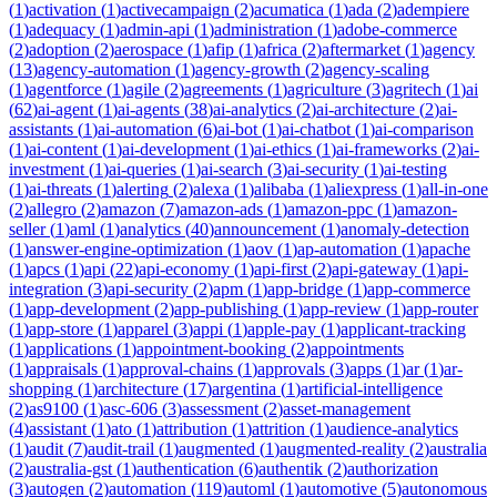
(
1
)
activation
(
1
)
activecampaign
(
2
)
acumatica
(
1
)
ada
(
2
)
adempiere
(
1
)
adequacy
(
1
)
admin-api
(
1
)
administration
(
1
)
adobe-commerce
(
2
)
adoption
(
2
)
aerospace
(
1
)
afip
(
1
)
africa
(
2
)
aftermarket
(
1
)
agency
(
13
)
agency-automation
(
1
)
agency-growth
(
2
)
agency-scaling
(
1
)
agentforce
(
1
)
agile
(
2
)
agreements
(
1
)
agriculture
(
3
)
agritech
(
1
)
ai
(
62
)
ai-agent
(
1
)
ai-agents
(
38
)
ai-analytics
(
2
)
ai-architecture
(
2
)
ai-
assistants
(
1
)
ai-automation
(
6
)
ai-bot
(
1
)
ai-chatbot
(
1
)
ai-comparison
(
1
)
ai-content
(
1
)
ai-development
(
1
)
ai-ethics
(
1
)
ai-frameworks
(
2
)
ai-
investment
(
1
)
ai-queries
(
1
)
ai-search
(
3
)
ai-security
(
1
)
ai-testing
(
1
)
ai-threats
(
1
)
alerting
(
2
)
alexa
(
1
)
alibaba
(
1
)
aliexpress
(
1
)
all-in-one
(
2
)
allegro
(
2
)
amazon
(
7
)
amazon-ads
(
1
)
amazon-ppc
(
1
)
amazon-
seller
(
1
)
aml
(
1
)
analytics
(
40
)
announcement
(
1
)
anomaly-detection
(
1
)
answer-engine-optimization
(
1
)
aov
(
1
)
ap-automation
(
1
)
apache
(
1
)
apcs
(
1
)
api
(
22
)
api-economy
(
1
)
api-first
(
2
)
api-gateway
(
1
)
api-
integration
(
3
)
api-security
(
2
)
apm
(
1
)
app-bridge
(
1
)
app-commerce
(
1
)
app-development
(
2
)
app-publishing
(
1
)
app-review
(
1
)
app-router
(
1
)
app-store
(
1
)
apparel
(
3
)
appi
(
1
)
apple-pay
(
1
)
applicant-tracking
(
1
)
applications
(
1
)
appointment-booking
(
2
)
appointments
(
1
)
appraisals
(
1
)
approval-chains
(
1
)
approvals
(
3
)
apps
(
1
)
ar
(
1
)
ar-
shopping
(
1
)
architecture
(
17
)
argentina
(
1
)
artificial-intelligence
(
2
)
as9100
(
1
)
asc-606
(
3
)
assessment
(
2
)
asset-management
(
4
)
assistant
(
1
)
ato
(
1
)
attribution
(
1
)
attrition
(
1
)
audience-analytics
(
1
)
audit
(
7
)
audit-trail
(
1
)
augmented
(
1
)
augmented-reality
(
2
)
australia
(
2
)
australia-gst
(
1
)
authentication
(
6
)
authentik
(
2
)
authorization
(
3
)
autogen
(
2
)
automation
(
119
)
automl
(
1
)
automotive
(
5
)
autonomous