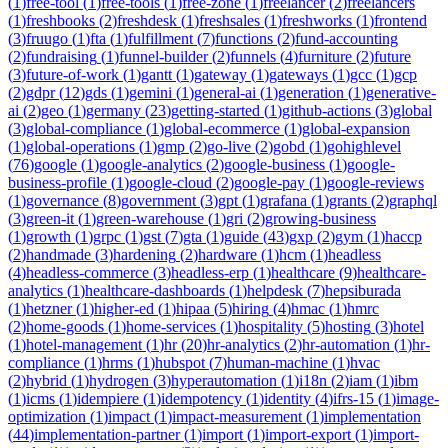
(
1
)
free-tool
(
1
)
free-tools
(
1
)
free-zone
(
1
)
freelancer
(
2
)
freelancers
(
1
)
freshbooks
(
2
)
freshdesk
(
1
)
freshsales
(
1
)
freshworks
(
1
)
frontend
(
3
)
fruugo
(
1
)
fta
(
1
)
fulfillment
(
7
)
functions
(
2
)
fund-accounting
(
2
)
fundraising
(
1
)
funnel-builder
(
2
)
funnels
(
4
)
furniture
(
2
)
future
(
3
)
future-of-work
(
1
)
gantt
(
1
)
gateway
(
1
)
gateways
(
1
)
gcc
(
1
)
gcp
(
2
)
gdpr
(
12
)
gds
(
1
)
gemini
(
1
)
general-ai
(
1
)
generation
(
1
)
generative-
ai
(
2
)
geo
(
1
)
germany
(
23
)
getting-started
(
1
)
github-actions
(
3
)
global
(
3
)
global-compliance
(
1
)
global-ecommerce
(
1
)
global-expansion
(
1
)
global-operations
(
1
)
gmp
(
2
)
go-live
(
2
)
gobd
(
1
)
gohighlevel
(
76
)
google
(
1
)
google-analytics
(
2
)
google-business
(
1
)
google-
business-profile
(
1
)
google-cloud
(
2
)
google-pay
(
1
)
google-reviews
(
1
)
governance
(
8
)
government
(
3
)
gpt
(
1
)
grafana
(
1
)
grants
(
2
)
graphql
(
3
)
green-it
(
1
)
green-warehouse
(
1
)
gri
(
2
)
growing-business
(
1
)
growth
(
1
)
grpc
(
1
)
gst
(
7
)
gta
(
1
)
guide
(
43
)
gxp
(
2
)
gym
(
1
)
haccp
(
2
)
handmade
(
3
)
hardening
(
2
)
hardware
(
1
)
hcm
(
1
)
headless
(
4
)
headless-commerce
(
3
)
headless-erp
(
1
)
healthcare
(
9
)
healthcare-
analytics
(
1
)
healthcare-dashboards
(
1
)
helpdesk
(
7
)
hepsiburada
(
1
)
hetzner
(
1
)
higher-ed
(
1
)
hipaa
(
5
)
hiring
(
4
)
hmac
(
1
)
hmrc
(
2
)
home-goods
(
1
)
home-services
(
1
)
hospitality
(
5
)
hosting
(
3
)
hotel
(
1
)
hotel-management
(
1
)
hr
(
20
)
hr-analytics
(
2
)
hr-automation
(
1
)
hr-
compliance
(
1
)
hrms
(
1
)
hubspot
(
7
)
human-machine
(
1
)
hvac
(
2
)
hybrid
(
1
)
hydrogen
(
3
)
hyperautomation
(
1
)
i18n
(
2
)
iam
(
1
)
ibm
(
1
)
icms
(
1
)
idempiere
(
1
)
idempotency
(
1
)
identity
(
4
)
ifrs-15
(
1
)
image-
optimization
(
1
)
impact
(
1
)
impact-measurement
(
1
)
implementation
(
44
)
implementation-partner
(
1
)
import
(
1
)
import-export
(
1
)
import-