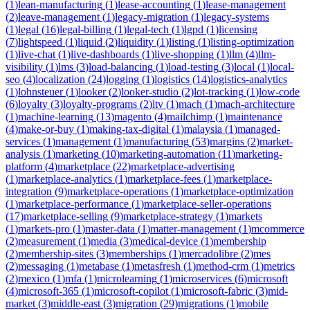
(
1
)
lean-manufacturing
(
1
)
lease-accounting
(
1
)
lease-management
(
2
)
leave-management
(
1
)
legacy-migration
(
1
)
legacy-systems
(
1
)
legal
(
16
)
legal-billing
(
1
)
legal-tech
(
1
)
lgpd
(
1
)
licensing
(
7
)
lightspeed
(
1
)
liquid
(
2
)
liquidity
(
1
)
listing
(
1
)
listing-optimization
(
1
)
live-chat
(
1
)
live-dashboards
(
1
)
live-shopping
(
1
)
llm
(
4
)
llm-
visibility
(
1
)
lms
(
3
)
load-balancing
(
1
)
load-testing
(
3
)
local
(
1
)
local-
seo
(
4
)
localization
(
24
)
logging
(
1
)
logistics
(
14
)
logistics-analytics
(
1
)
lohnsteuer
(
1
)
looker
(
2
)
looker-studio
(
2
)
lot-tracking
(
1
)
low-code
(
6
)
loyalty
(
3
)
loyalty-programs
(
2
)
ltv
(
1
)
mach
(
1
)
mach-architecture
(
1
)
machine-learning
(
13
)
magento
(
4
)
mailchimp
(
1
)
maintenance
(
4
)
make-or-buy
(
1
)
making-tax-digital
(
1
)
malaysia
(
1
)
managed-
services
(
1
)
management
(
1
)
manufacturing
(
53
)
margins
(
2
)
market-
analysis
(
1
)
marketing
(
10
)
marketing-automation
(
11
)
marketing-
platform
(
4
)
marketplace
(
22
)
marketplace-advertising
(
1
)
marketplace-analytics
(
1
)
marketplace-fees
(
1
)
marketplace-
integration
(
9
)
marketplace-operations
(
1
)
marketplace-optimization
(
1
)
marketplace-performance
(
1
)
marketplace-seller-operations
(
17
)
marketplace-selling
(
9
)
marketplace-strategy
(
1
)
markets
(
1
)
markets-pro
(
1
)
master-data
(
1
)
matter-management
(
1
)
mcommerce
(
2
)
measurement
(
1
)
media
(
3
)
medical-device
(
1
)
membership
(
2
)
membership-sites
(
3
)
memberships
(
1
)
mercadolibre
(
2
)
mes
(
2
)
messaging
(
1
)
metabase
(
1
)
metasfresh
(
1
)
method-crm
(
1
)
metrics
(
2
)
mexico
(
1
)
mfa
(
1
)
microlearning
(
1
)
microservices
(
6
)
microsoft
(
4
)
microsoft-365
(
1
)
microsoft-copilot
(
1
)
microsoft-fabric
(
3
)
mid-
market
(
3
)
middle-east
(
3
)
migration
(
29
)
migrations
(
1
)
mobile