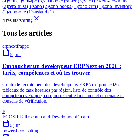
(
4
)
xml
(
1
)
xml-rpc
(
3
)
zalando
(
5
)
zapier
(
3
)
zatca
(
2
)
zero-downtime
(
2
)
zero-trust
(
3
)
zoho
(
2
)
zoho-books
(
1
)
zoho-crm
(
1
)
zoho-inventory
(
1
)
zoho-one
(
1
)
zustand
(
1
)
4 résultats
hiring
Tous les articles
erpnext
frappe
6 juin
Embaucher un développeur ERPNext en 2026 :
tarifs, compétences et où les trouver
Guide de recrutement des développeurs ERPNext pour 2026 :
tableaux de taux horaires par région, liste de contrôle des
compétences Frappe, compromis entre freelance et partenaire et
conseils de vérification.
E
ECOSIRE Research and Development Team
6 juin
power-bi
consulting