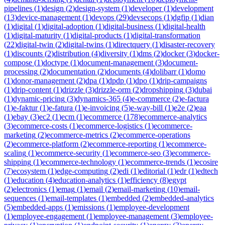
pipelines
(
1
)
design
(
2
)
design-system
(
1
)
developer
(
1
)
development
(
13
)
device-management
(
1
)
devops
(
29
)
devsecops
(
1
)
dgfip
(
1
)
dian
(
1
)
digital
(
1
)
digital-adoption
(
1
)
digital-business
(
1
)
digital-health
(
1
)
digital-maturity
(
1
)
digital-products
(
1
)
digital-transformation
(
22
)
digital-twin
(
2
)
digital-twins
(
1
)
directquery
(
1
)
disaster-recovery
(
1
)
discounts
(
2
)
distribution
(
4
)
diversity
(
1
)
dms
(
2
)
docker
(
3
)
docker-
compose
(
1
)
doctype
(
1
)
document-management
(
3
)
document-
processing
(
2
)
documentation
(
2
)
documents
(
4
)
dolibarr
(
1
)
domo
(
1
)
donor-management
(
2
)
dpa
(
1
)
dpdp
(
1
)
dpo
(
1
)
drip-campaigns
(
1
)
drip-content
(
1
)
drizzle
(
3
)
drizzle-orm
(
2
)
dropshipping
(
3
)
dubai
(
1
)
dynamic-pricing
(
3
)
dynamics-365
(
4
)
e-commerce
(
2
)
e-factura
(
1
)
e-faktur
(
1
)
e-fatura
(
1
)
e-invoicing
(
5
)
e-way-bill
(
1
)
e2e
(
2
)
eaa
(
1
)
ebay
(
3
)
ec2
(
1
)
ecm
(
1
)
ecommerce
(
178
)
ecommerce-analytics
(
3
)
ecommerce-costs
(
1
)
ecommerce-logistics
(
1
)
ecommerce-
marketing
(
2
)
ecommerce-metrics
(
2
)
ecommerce-operations
(
2
)
ecommerce-platform
(
2
)
ecommerce-reporting
(
1
)
ecommerce-
scaling
(
1
)
ecommerce-security
(
1
)
ecommerce-seo
(
3
)
ecommerce-
shipping
(
1
)
ecommerce-technology
(
1
)
ecommerce-trends
(
1
)
ecosire
(
7
)
ecosystem
(
1
)
edge-computing
(
2
)
edi
(
1
)
editorial
(
1
)
edr
(
1
)
edtech
(
1
)
education
(
4
)
education-analytics
(
1
)
efficiency
(
8
)
egypt
(
2
)
electronics
(
1
)
emag
(
1
)
email
(
2
)
email-marketing
(
10
)
email-
sequences
(
1
)
email-templates
(
1
)
embedded
(
2
)
embedded-analytics
(
5
)
embedded-apps
(
1
)
emissions
(
1
)
employee-development
(
1
)
employee-engagement
(
1
)
employee-management
(
3
)
employee-