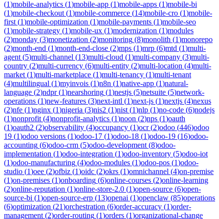
(
1
)
mobile-analytics
(
1
)
mobile-app
(
1
)
mobile-apps
(
1
)
mobile-bi
(
1
)
mobile-checkout
(
1
)
mobile-commerce
(
14
)
mobile-cro
(
1
)
mobile-
first
(
1
)
mobile-optimization
(
1
)
mobile-payments
(
1
)
mobile-seo
(
1
)
mobile-strategy
(
1
)
mobile-ux
(
1
)
modernization
(
1
)
modules
(
2
)
monday
(
3
)
monetization
(
2
)
monitoring
(
8
)
monolith
(
1
)
monorepo
(
2
)
month-end
(
1
)
month-end-close
(
2
)
mps
(
1
)
mrp
(
6
)
mtd
(
1
)
multi-
agent
(
5
)
multi-channel
(
13
)
multi-cloud
(
1
)
multi-company
(
3
)
multi-
country
(
2
)
multi-currency
(
6
)
multi-entity
(
2
)
multi-location
(
4
)
multi-
market
(
1
)
multi-marketplace
(
1
)
multi-tenancy
(
1
)
multi-tenant
(
4
)
multilingual
(
1
)
myinvois
(
1
)
n8n
(
1
)
native-app
(
1
)
natural-
language
(
2
)
ndpr
(
1
)
nearshoring
(
1
)
nestjs
(
5
)
netsuite
(
5
)
network-
operations
(
1
)
new-features
(
3
)
next-intl
(
1
)
next-js
(
1
)
nextjs
(
4
)
nexus
(
2
)
nfe
(
1
)
nginx
(
1
)
nigeria
(
3
)
nis2
(
1
)
nist
(
1
)
nlp
(
1
)
no-code
(
6
)
nodejs
(
1
)
nonprofit
(
4
)
nonprofit-analytics
(
1
)
noon
(
2
)
nps
(
1
)
oauth
(
1
)
oauth2
(
2
)
observability
(
4
)
occupancy
(
1
)
ocr
(
2
)
odoo
(
446
)
odoo
19
(
1
)
odoo versions
(
1
)
odoo-17
(
1
)
odoo-18
(
1
)
odoo-19
(
16
)
odoo-
accounting
(
6
)
odoo-crm
(
5
)
odoo-development
(
8
)
odoo-
implementation
(
1
)
odoo-integration
(
1
)
odoo-inventory
(
5
)
odoo-iot
(
1
)
odoo-manufacturing
(
4
)
odoo-modules
(
1
)
odoo-pos
(
1
)
odoo-
studio
(
1
)
oee
(
2
)
ofbiz
(
1
)
oidc
(
2
)
okrs
(
1
)
omnichannel
(
4
)
on-premise
(
1
)
on-premises
(
1
)
onboarding
(
6
)
online-courses
(
2
)
online-learning
(
2
)
online-reputation
(
1
)
online-store-2.0
(
1
)
open-source
(
6
)
open-
source-bi
(
1
)
open-source-erp
(
13
)
openai
(
1
)
openclaw
(
85
)
operations
(
6
)
optimization
(
21
)
orchestration
(
6
)
order-accuracy
(
1
)
order-
management
(
2
)
order-routing
(
1
)
orders
(
1
)
organizational-change