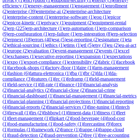
privacy
(
1
)
encryption
(
1
)
endpoint-security
(
1
)
energy
(
3
)
energy-
efficiency
(
1
)
energy-management
(
1
)
engagement
(
1
)
enrollment
(
2
)
enterprise
(
39
)
enterprise-ai
(
2
)
enterprise-architecture
(
1
)
enterprise-content
(
1
)
enterprise-software
(
1
)
eoq
(
1
)
epicor
(
2
)
epicor-kinetic
(
1
)
eprivacy
(
1
)
equipment
(
2
)
equipment-rental
(
2
)
erp
(
225
)
erp-architecture
(
1
)
erp-automation
(
1
)
erp-comparison
(
9
)
erp-configuration
(
1
)
erp-failure
(
1
)
erp-integration
(
8
)
erp-selection
(
2
)
erpnext
(
18
)
errors
(
40
)
esg
(
5
)
esg-reporting
(
2
)
esignature
(
1
)
eta
(
2
)
ethical-sourcing
(
1
)
ethics
(
1
)
etims
(
1
)
etl
(
5
)
etsy
(
3
)
eu
(
2
)
eu-ai-act
(
1
)
europe
(
2
)
evaluation
(
3
)
event-management
(
2
)
events
(
1
)
excel
(
3
)
exchanges
(
1
)
executive-reporting
(
1
)
expansion
(
1
)
expectations
(
1
)
expo
(
1
)
export-compliance
(
1
)
extensibility
(
2
)
fabric
(
1
)
facebook
(
1
)
facebook-shops
(
1
)
factory-floor
(
1
)
faire
(
1
)
farm-management
(
1
)
fashion
(
6
)
fattura-elettronica
(
1
)
fba
(
1
)
fbr
(
2
)
fda
(
1
)
fda-
compliance
(
3
)
features
(
1
)
fec
(
1
)
fedramp
(
1
)
field-management
(
1
)
field-service
(
1
)
fill-rate
(
1
)
finance
(
10
)
financial-analysis
(
2
)
financial-analytics
(
2
)
financial-close
(
2
)
financial-crime
(
1
)
financial-dashboard
(
1
)
financial-management
(
1
)
financial-metrics
(
1
)
financial-planning
(
1
)
financial-projections
(
1
)
financial-reporting
(
4
)
financial-reports
(
2
)
financial-services
(
3
)
fine-tuning
(
1
)
fintech
(
3
)
firewall
(
1
)
firs
(
2
)
fishbowl
(
1
)
fitment-data
(
1
)
fitness
(
1
)
fleet
(
1
)
fleet-management
(
1
)
flipkart
(
2
)
food-beverage
(
4
)
food-cost
(
1
)
food-manufacturing
(
1
)
food-safety
(
1
)
forecasting
(
9
)
forex
(
1
)
formulas
(
1
)
framework
(
2
)
france
(
1
)
frappe
(
4
)
frappe-cloud
(
1
)
fraud-detection
(
2
)
fraud-prevention
(
2
)
free
(
1
)
free-accounting