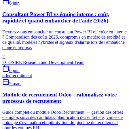
6 juin
Consultant Power BI vs équipe interne : coût,
rapidité et quand embaucher de l'aide (2026)
Devriez-vous embaucher un consultant Power BI ou créer en interne
? Comparaison des coûts 2026, compromis en matière de rapidité et
de qualité, modèles hybrides et signaux d'alarme lors de l'embauche
d'une entreprise.
E
ECOSIRE Research and Development Team
6 juin
odoo
recruitment
5 mars
Module de recrutement Odoo : rationalisez votre
processus de recrutement
Guide complet du module Odoo Recruitment — gestion des offres
d'emploi, suivi des candidats, planification des entretiens, cartes de
pointage d'évaluation et optimisation du pipeline de recrutement
pour les équipes RH.