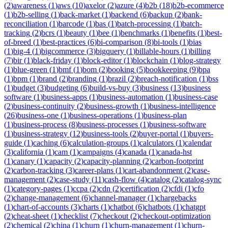
(
2
)
awareness
(
1
)
aws
(
10
)
axelor
(
2
)
azure
(
4
)
b2b
(
18
)
b2b-ecommerce
(
1
)
b2b-selling
(
1
)
back-market
(
1
)
backend
(
6
)
backup
(
2
)
bank-
reconciliation
(
1
)
barcode
(
1
)
bas
(
1
)
batch-processing
(
1
)
batch-
tracking
(
2
)
bcrs
(
1
)
beauty
(
1
)
bee
(
1
)
benchmarks
(
1
)
benefits
(
1
)
best-
of-breed
(
1
)
best-practices
(
6
)
bi-comparison
(
8
)
bi-tools
(
1
)
bias
(
1
)
big-4
(
1
)
bigcommerce
(
3
)
bigquery
(
1
)
billable-hours
(
1
)
billing
(
7
)
bir
(
1
)
black-friday
(
1
)
block-editor
(
1
)
blockchain
(
1
)
blog-strategy
(
1
)
blue-green
(
1
)
bmf
(
1
)
bom
(
2
)
booking
(
5
)
bookkeeping
(
9
)
bpa
(
1
)
bpm
(
1
)
brand
(
2
)
branding
(
1
)
brazil
(
2
)
breach-notification
(
1
)
bss
(
1
)
budget
(
3
)
budgeting
(
6
)
build-vs-buy
(
3
)
business
(
13
)
business
software
(
1
)
business-apps
(
1
)
business-automation
(
1
)
business-case
(
2
)
business-continuity
(
2
)
business-growth
(
1
)
business-intelligence
(
26
)
business-one
(
1
)
business-operations
(
1
)
business-plan
(
1
)
business-process
(
8
)
business-processes
(
1
)
business-software
(
1
)
business-strategy
(
12
)
business-tools
(
2
)
buyer-portal
(
1
)
buyers-
guide
(
1
)
caching
(
6
)
calculation-groups
(
1
)
calculators
(
1
)
calendar
(
3
)
california
(
1
)
cam
(
1
)
campaigns
(
4
)
canada
(
1
)
canada-hst
(
1
)
canary
(
1
)
capacity
(
2
)
capacity-planning
(
2
)
carbon-footprint
(
2
)
carbon-tracking
(
3
)
career-plans
(
1
)
cart-abandonment
(
2
)
case-
management
(
2
)
case-study
(
11
)
cash-flow
(
4
)
catalog
(
2
)
catalog-sync
(
1
)
category-pages
(
1
)
ccpa
(
2
)
cdn
(
2
)
certification
(
2
)
cfdi
(
1
)
cfo
(
2
)
change-management
(
6
)
channel-manager
(
1
)
chargebacks
(
1
)
chart-of-accounts
(
3
)
charts
(
1
)
chatbot
(
6
)
chatbots
(
1
)
chatgpt
(
2
)
cheat-sheet
(
1
)
checklist
(
7
)
checkout
(
2
)
checkout-optimization
(
2
)
chemical
(
2
)
china
(
1
)
churn
(
1
)
churn-management
(
1
)
churn-