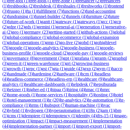
(
1
)
free-tool
(
1
)
free-tools
(
1
)
free-zone
(
1
)
freelancer
(
2
)
freelancers
(
1
)
freshbooks
(
2
)
freshdesk
(
1
)
freshsales
(
1
)
freshworks
(
1
)
frontend
(
3
)
fruugo
(
1
)
fta
(
1
)
fulfillment
(
7
)
functions
(
2
)
fund-accounting
(
2
)
fundraising
(
1
)
funnel-builder
(
2
)
funnels
(
4
)
furniture
(
2
)
future
(
3
)
future-of-work
(
1
)
gantt
(
1
)
gateway
(
1
)
gateways
(
1
)
gcc
(
1
)
gcp
(
2
)
gdpr
(
12
)
gds
(
1
)
gemini
(
1
)
general-ai
(
1
)
generation
(
1
)
generative-
ai
(
2
)
geo
(
1
)
germany
(
23
)
getting-started
(
1
)
github-actions
(
3
)
global
(
3
)
global-compliance
(
1
)
global-ecommerce
(
1
)
global-expansion
(
1
)
global-operations
(
1
)
gmp
(
2
)
go-live
(
2
)
gobd
(
1
)
gohighlevel
(
76
)
google
(
1
)
google-analytics
(
2
)
google-business
(
1
)
google-
business-profile
(
1
)
google-cloud
(
2
)
google-pay
(
1
)
google-reviews
(
1
)
governance
(
8
)
government
(
3
)
gpt
(
1
)
grafana
(
1
)
grants
(
2
)
graphql
(
3
)
green-it
(
1
)
green-warehouse
(
1
)
gri
(
2
)
growing-business
(
1
)
growth
(
1
)
grpc
(
1
)
gst
(
7
)
gta
(
1
)
guide
(
43
)
gxp
(
2
)
gym
(
1
)
haccp
(
2
)
handmade
(
3
)
hardening
(
2
)
hardware
(
1
)
hcm
(
1
)
headless
(
4
)
headless-commerce
(
3
)
headless-erp
(
1
)
healthcare
(
9
)
healthcare-
analytics
(
1
)
healthcare-dashboards
(
1
)
helpdesk
(
7
)
hepsiburada
(
1
)
hetzner
(
1
)
higher-ed
(
1
)
hipaa
(
5
)
hiring
(
4
)
hmac
(
1
)
hmrc
(
2
)
home-goods
(
1
)
home-services
(
1
)
hospitality
(
5
)
hosting
(
3
)
hotel
(
1
)
hotel-management
(
1
)
hr
(
20
)
hr-analytics
(
2
)
hr-automation
(
1
)
hr-
compliance
(
1
)
hrms
(
1
)
hubspot
(
7
)
human-machine
(
1
)
hvac
(
2
)
hybrid
(
1
)
hydrogen
(
3
)
hyperautomation
(
1
)
i18n
(
2
)
iam
(
1
)
ibm
(
1
)
icms
(
1
)
idempiere
(
1
)
idempotency
(
1
)
identity
(
4
)
ifrs-15
(
1
)
image-
optimization
(
1
)
impact
(
1
)
impact-measurement
(
1
)
implementation
(
44
)
implementation-partner
(
1
)
import
(
1
)
import-export
(
1
)
import-