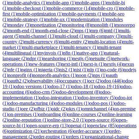
(
1
)
mobile-analytics
(
1
)
mobile-app
(
1
)
mobile-apps
(
1
)
mobile-bi
(
1
)
mobile-checkout
(
1
)
mobile-commerce
(
14
)
mobile-cro
(
1
)
mobile-
first
(
1
)
mobile-optimization
(
1
)
mobile-payments
(
1
)
mobile-seo
(
1
)
mobile-strategy
(
1
)
mobile-ux
(
1
)
modernization
(
1
)
modules
(
2
)
monday
(
3
)
monetization
(
2
)
monitoring
(
8
)
monolith
(
1
)
monorepo
(
2
)
month-end
(
1
)
month-end-close
(
2
)
mps
(
1
)
mrp
(
6
)
mtd
(
1
)
multi-
agent
(
5
)
multi-channel
(
13
)
multi-cloud
(
1
)
multi-company
(
3
)
multi-
country
(
2
)
multi-currency
(
6
)
multi-entity
(
2
)
multi-location
(
4
)
multi-
market
(
1
)
multi-marketplace
(
1
)
multi-tenancy
(
1
)
multi-tenant
(
4
)
multilingual
(
1
)
myinvois
(
1
)
n8n
(
1
)
native-app
(
1
)
natural-
language
(
2
)
ndpr
(
1
)
nearshoring
(
1
)
nestjs
(
5
)
netsuite
(
5
)
network-
operations
(
1
)
new-features
(
3
)
next-intl
(
1
)
next-js
(
1
)
nextjs
(
4
)
nexus
(
2
)
nfe
(
1
)
nginx
(
1
)
nigeria
(
3
)
nis2
(
1
)
nist
(
1
)
nlp
(
1
)
no-code
(
6
)
nodejs
(
1
)
nonprofit
(
4
)
nonprofit-analytics
(
1
)
noon
(
2
)
nps
(
1
)
oauth
(
1
)
oauth2
(
2
)
observability
(
4
)
occupancy
(
1
)
ocr
(
2
)
odoo
(
446
)
odoo
19
(
1
)
odoo versions
(
1
)
odoo-17
(
1
)
odoo-18
(
1
)
odoo-19
(
16
)
odoo-
accounting
(
6
)
odoo-crm
(
5
)
odoo-development
(
8
)
odoo-
implementation
(
1
)
odoo-integration
(
1
)
odoo-inventory
(
5
)
odoo-iot
(
1
)
odoo-manufacturing
(
4
)
odoo-modules
(
1
)
odoo-pos
(
1
)
odoo-
studio
(
1
)
oee
(
2
)
ofbiz
(
1
)
oidc
(
2
)
okrs
(
1
)
omnichannel
(
4
)
on-premise
(
1
)
on-premises
(
1
)
onboarding
(
6
)
online-courses
(
2
)
online-learning
(
2
)
online-reputation
(
1
)
online-store-2.0
(
1
)
open-source
(
6
)
open-
source-bi
(
1
)
open-source-erp
(
13
)
openai
(
1
)
openclaw
(
85
)
operations
(
6
)
optimization
(
21
)
orchestration
(
6
)
order-accuracy
(
1
)
order-
management
(
2
)
order-routing
(
1
)
orders
(
1
)
organizational-change