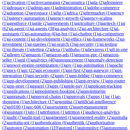
(
1
)
activation
(
1
)
activecampaign
(
2
)
acumatica
(
1
)
ada
(
2
)
adempiere
(
1
)
adequacy
(
1
)
admin-api
(
1
)
administration
(
1
)
adobe-commerce
(
2
)
adoption
(
2
)
aerospace
(
1
)
afip
(
1
)
africa
(
2
)
aftermarket
(
1
)
agency
(
13
)
agency-automation
(
1
)
agency-growth
(
2
)
agency-scaling
(
1
)
agentforce
(
1
)
agile
(
2
)
agreements
(
1
)
agriculture
(
3
)
agritech
(
1
)
ai
(
62
)
ai-agent
(
1
)
ai-agents
(
38
)
ai-analytics
(
2
)
ai-architecture
(
2
)
ai-
assistants
(
1
)
ai-automation
(
6
)
ai-bot
(
1
)
ai-chatbot
(
1
)
ai-comparison
(
1
)
ai-content
(
1
)
ai-development
(
1
)
ai-ethics
(
1
)
ai-frameworks
(
2
)
ai-
investment
(
1
)
ai-queries
(
1
)
ai-search
(
3
)
ai-security
(
1
)
ai-testing
(
1
)
ai-threats
(
1
)
alerting
(
2
)
alexa
(
1
)
alibaba
(
1
)
aliexpress
(
1
)
all-in-one
(
2
)
allegro
(
2
)
amazon
(
7
)
amazon-ads
(
1
)
amazon-ppc
(
1
)
amazon-
seller
(
1
)
aml
(
1
)
analytics
(
40
)
announcement
(
1
)
anomaly-detection
(
1
)
answer-engine-optimization
(
1
)
aov
(
1
)
ap-automation
(
1
)
apache
(
1
)
apcs
(
1
)
api
(
22
)
api-economy
(
1
)
api-first
(
2
)
api-gateway
(
1
)
api-
integration
(
3
)
api-security
(
2
)
apm
(
1
)
app-bridge
(
1
)
app-commerce
(
1
)
app-development
(
2
)
app-publishing
(
1
)
app-review
(
1
)
app-router
(
1
)
app-store
(
1
)
apparel
(
3
)
appi
(
1
)
apple-pay
(
1
)
applicant-tracking
(
1
)
applications
(
1
)
appointment-booking
(
2
)
appointments
(
1
)
appraisals
(
1
)
approval-chains
(
1
)
approvals
(
3
)
apps
(
1
)
ar
(
1
)
ar-
shopping
(
1
)
architecture
(
17
)
argentina
(
1
)
artificial-intelligence
(
2
)
as9100
(
1
)
asc-606
(
3
)
assessment
(
2
)
asset-management
(
4
)
assistant
(
1
)
ato
(
1
)
attribution
(
1
)
attrition
(
1
)
audience-analytics
(
1
)
audit
(
7
)
audit-trail
(
1
)
augmented
(
1
)
augmented-reality
(
2
)
australia
(
2
)
australia-gst
(
1
)
authentication
(
6
)
authentik
(
2
)
authorization
(
3
)
autogen
(
2
)
automation
(
119
)
automl
(
1
)
automotive
(
5
)
autonomous