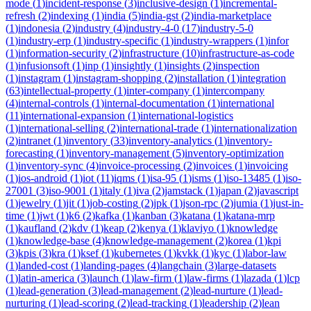
mode
(
1
)
incident-response
(
3
)
inclusive-design
(
1
)
incremental-
refresh
(
2
)
indexing
(
1
)
india
(
5
)
india-gst
(
2
)
india-marketplace
(
1
)
indonesia
(
2
)
industry
(
4
)
industry-4-0
(
17
)
industry-5-0
(
1
)
industry-erp
(
1
)
industry-specific
(
1
)
industry-wrappers
(
1
)
infor
(
1
)
information-security
(
2
)
infrastructure
(
10
)
infrastructure-as-code
(
1
)
infusionsoft
(
1
)
inp
(
1
)
insightly
(
1
)
insights
(
2
)
inspection
(
1
)
instagram
(
1
)
instagram-shopping
(
2
)
installation
(
1
)
integration
(
63
)
intellectual-property
(
1
)
inter-company
(
1
)
intercompany
(
4
)
internal-controls
(
1
)
internal-documentation
(
1
)
international
(
11
)
international-expansion
(
1
)
international-logistics
(
1
)
international-selling
(
2
)
international-trade
(
1
)
internationalization
(
2
)
intranet
(
1
)
inventory
(
33
)
inventory-analytics
(
1
)
inventory-
forecasting
(
1
)
inventory-management
(
5
)
inventory-optimization
(
1
)
inventory-sync
(
4
)
invoice-processing
(
2
)
invoices
(
1
)
invoicing
(
1
)
ios-android
(
1
)
iot
(
11
)
iqms
(
1
)
isa-95
(
1
)
isms
(
1
)
iso-13485
(
1
)
iso-
27001
(
3
)
iso-9001
(
1
)
italy
(
1
)
iva
(
2
)
jamstack
(
1
)
japan
(
2
)
javascript
(
1
)
jewelry
(
1
)
jit
(
1
)
job-costing
(
2
)
jpk
(
1
)
json-rpc
(
2
)
jumia
(
1
)
just-in-
time
(
1
)
jwt
(
1
)
k6
(
2
)
kafka
(
1
)
kanban
(
3
)
katana
(
1
)
katana-mrp
(
1
)
kaufland
(
2
)
kdv
(
1
)
keap
(
2
)
kenya
(
1
)
klaviyo
(
1
)
knowledge
(
1
)
knowledge-base
(
4
)
knowledge-management
(
2
)
korea
(
1
)
kpi
(
3
)
kpis
(
3
)
kra
(
1
)
ksef
(
1
)
kubernetes
(
1
)
kvkk
(
1
)
kyc
(
1
)
labor-law
(
1
)
landed-cost
(
1
)
landing-pages
(
4
)
langchain
(
3
)
large-datasets
(
1
)
latin-america
(
3
)
launch
(
1
)
law-firm
(
1
)
law-firms
(
1
)
lazada
(
1
)
lcp
(
1
)
lead-generation
(
3
)
lead-management
(
2
)
lead-nurture
(
1
)
lead-
nurturing
(
1
)
lead-scoring
(
2
)
lead-tracking
(
1
)
leadership
(
2
)
lean