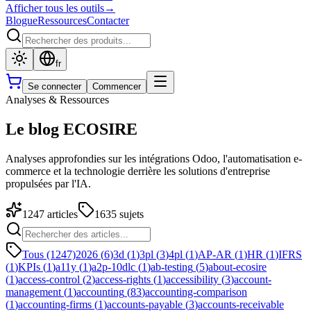
Afficher tous les outils
→
Blogue
Ressources
Contacter
fr
Se connecter
Commencer
Analyses & Ressources
Le blog ECOSIRE
Analyses approfondies sur les intégrations Odoo, l'automatisation e-
commerce et la technologie derrière les solutions d'entreprise
propulsées par l'IA.
1247
articles
1635
sujets
Tous (1247)
2026
(
6
)
3d
(
1
)
3pl
(
3
)
4pl
(
1
)
AP-AR
(
1
)
HR
(
1
)
IFRS
(
1
)
KPIs
(
1
)
a11y
(
1
)
a2p-10dlc
(
1
)
ab-testing
(
5
)
about-ecosire
(
1
)
access-control
(
2
)
access-rights
(
1
)
accessibility
(
3
)
account-
management
(
1
)
accounting
(
83
)
accounting-comparison
(
1
)
accounting-firms
(
1
)
accounts-payable
(
3
)
accounts-receivable