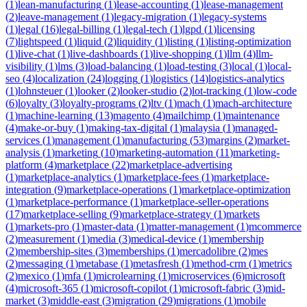
(
1
)
lean-manufacturing
(
1
)
lease-accounting
(
1
)
lease-management
(
2
)
leave-management
(
1
)
legacy-migration
(
1
)
legacy-systems
(
1
)
legal
(
16
)
legal-billing
(
1
)
legal-tech
(
1
)
lgpd
(
1
)
licensing
(
7
)
lightspeed
(
1
)
liquid
(
2
)
liquidity
(
1
)
listing
(
1
)
listing-optimization
(
1
)
live-chat
(
1
)
live-dashboards
(
1
)
live-shopping
(
1
)
llm
(
4
)
llm-
visibility
(
1
)
lms
(
3
)
load-balancing
(
1
)
load-testing
(
3
)
local
(
1
)
local-
seo
(
4
)
localization
(
24
)
logging
(
1
)
logistics
(
14
)
logistics-analytics
(
1
)
lohnsteuer
(
1
)
looker
(
2
)
looker-studio
(
2
)
lot-tracking
(
1
)
low-code
(
6
)
loyalty
(
3
)
loyalty-programs
(
2
)
ltv
(
1
)
mach
(
1
)
mach-architecture
(
1
)
machine-learning
(
13
)
magento
(
4
)
mailchimp
(
1
)
maintenance
(
4
)
make-or-buy
(
1
)
making-tax-digital
(
1
)
malaysia
(
1
)
managed-
services
(
1
)
management
(
1
)
manufacturing
(
53
)
margins
(
2
)
market-
analysis
(
1
)
marketing
(
10
)
marketing-automation
(
11
)
marketing-
platform
(
4
)
marketplace
(
22
)
marketplace-advertising
(
1
)
marketplace-analytics
(
1
)
marketplace-fees
(
1
)
marketplace-
integration
(
9
)
marketplace-operations
(
1
)
marketplace-optimization
(
1
)
marketplace-performance
(
1
)
marketplace-seller-operations
(
17
)
marketplace-selling
(
9
)
marketplace-strategy
(
1
)
markets
(
1
)
markets-pro
(
1
)
master-data
(
1
)
matter-management
(
1
)
mcommerce
(
2
)
measurement
(
1
)
media
(
3
)
medical-device
(
1
)
membership
(
2
)
membership-sites
(
3
)
memberships
(
1
)
mercadolibre
(
2
)
mes
(
2
)
messaging
(
1
)
metabase
(
1
)
metasfresh
(
1
)
method-crm
(
1
)
metrics
(
2
)
mexico
(
1
)
mfa
(
1
)
microlearning
(
1
)
microservices
(
6
)
microsoft
(
4
)
microsoft-365
(
1
)
microsoft-copilot
(
1
)
microsoft-fabric
(
3
)
mid-
market
(
3
)
middle-east
(
3
)
migration
(
29
)
migrations
(
1
)
mobile