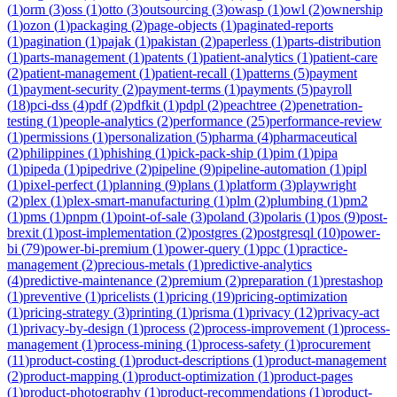
(
1
)
orm
(
3
)
oss
(
1
)
otto
(
3
)
outsourcing
(
3
)
owasp
(
1
)
owl
(
2
)
ownership
(
1
)
ozon
(
1
)
packaging
(
2
)
page-objects
(
1
)
paginated-reports
(
1
)
pagination
(
1
)
pajak
(
1
)
pakistan
(
2
)
paperless
(
1
)
parts-distribution
(
1
)
parts-management
(
1
)
patents
(
1
)
patient-analytics
(
1
)
patient-care
(
2
)
patient-management
(
1
)
patient-recall
(
1
)
patterns
(
5
)
payment
(
1
)
payment-security
(
2
)
payment-terms
(
1
)
payments
(
5
)
payroll
(
18
)
pci-dss
(
4
)
pdf
(
2
)
pdfkit
(
1
)
pdpl
(
2
)
peachtree
(
2
)
penetration-
testing
(
1
)
people-analytics
(
2
)
performance
(
25
)
performance-review
(
1
)
permissions
(
1
)
personalization
(
5
)
pharma
(
4
)
pharmaceutical
(
2
)
philippines
(
1
)
phishing
(
1
)
pick-pack-ship
(
1
)
pim
(
1
)
pipa
(
1
)
pipeda
(
1
)
pipedrive
(
2
)
pipeline
(
9
)
pipeline-automation
(
1
)
pipl
(
1
)
pixel-perfect
(
1
)
planning
(
9
)
plans
(
1
)
platform
(
3
)
playwright
(
2
)
plex
(
1
)
plex-smart-manufacturing
(
1
)
plm
(
2
)
plumbing
(
1
)
pm2
(
1
)
pms
(
1
)
pnpm
(
1
)
point-of-sale
(
3
)
poland
(
3
)
polaris
(
1
)
pos
(
9
)
post-
brexit
(
1
)
post-implementation
(
2
)
postgres
(
2
)
postgresql
(
10
)
power-
bi
(
79
)
power-bi-premium
(
1
)
power-query
(
1
)
ppc
(
1
)
practice-
management
(
2
)
precious-metals
(
1
)
predictive-analytics
(
4
)
predictive-maintenance
(
2
)
premium
(
2
)
preparation
(
1
)
prestashop
(
1
)
preventive
(
1
)
pricelists
(
1
)
pricing
(
19
)
pricing-optimization
(
1
)
pricing-strategy
(
3
)
printing
(
1
)
prisma
(
1
)
privacy
(
12
)
privacy-act
(
1
)
privacy-by-design
(
1
)
process
(
2
)
process-improvement
(
1
)
process-
management
(
1
)
process-mining
(
1
)
process-safety
(
1
)
procurement
(
11
)
product-costing
(
1
)
product-descriptions
(
1
)
product-management
(
2
)
product-mapping
(
1
)
product-optimization
(
1
)
product-pages
(
1
)
product-photography
(
1
)
product-recommendations
(
1
)
product-