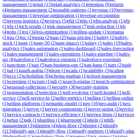
management
(
1
)
retail
(
13
)
retail-analytics
(
1
)
retention
(
9
)
returns
(
4
)
returns-management
(
2
)
reusable-patterns
(
1
)
revenue
(
10
)
revenue-
management
(
1
)
revenue-optimization
(
1
)
revenue-recognition
(
5
)
reverse-logistics
(
2
)
reviews
(
5
)
rfid
(
2
)
rfm
(
1
)
rfm-analysis
(
1
)
rfp
(
1
)
rfq
(
1
)
rich-results
(
1
)
risk-management
(
7
)
risk-reduction
(
1
)
rls
(
4
)
rohs
(
1
)
roi
(
34
)
roi-optimization
(
1
)
rolling-update
(
1
)
romania
(
1
)
rpa
(
3
)
rsc
(
2
)
russia
(
2
)
saas
(
25
)
saas-pricing
(
1
)
safety
(
2
)
safety-
stock
(
1
)
sage
(
1
)
sage-50
(
2
)
sage-intacct
(
1
)
salary
(
1
)
sales
(
19
)
sales-
analytics
(
3
)
sales-automation
(
1
)
sales-dashboard
(
2
)
sales-forecasting
(
1
)
sales-management
(
1
)
sales-operations
(
1
)
sales-pipeline
(
1
)
sales-
tax
(
8
)
salesforce
(
5
)
salesforce-einstein
(
1
)
salesforce-essentials
(
1
)
sanctions
(
1
)
sap
(
5
)
sap-business-one
(
2
)
sap-hana
(
1
)
sars
(
2
)
sasb
(
1
)
sat
(
1
)
saudi-arabia
(
3
)
sbom
(
1
)
scada
(
1
)
scalability
(
3
)
scaling
(
9
)
sccs
(
2
)
scheduling
(
6
)
schema-markup
(
1
)
school-management
(
1
)
screening
(
1
)
scrum
(
1
)
sdi
(
1
)
search-engine
(
1
)
search-optimization
(
2
)
seasonal-collections
(
1
)
security
(
36
)
security-training
(
1
)
segmentation
(
2
)
selection
(
1
)
self-evolving
(
1
)
self-hosted
(
1
)
self-
service
(
2
)
self-service-bi
(
2
)
seller-metrics
(
1
)
selling
(
1
)
selling-online
(
1
)
selling-platforms
(
1
)
semantic-model
(
1
)
seo
(
16
)
seo-audit
(
1
)
seo-
migration
(
1
)
server
(
1
)
server-components
(
1
)
server-sizing
(
2
)
service
(
1
)
service-contracts
(
1
)
service-efficiency
(
1
)
service-firms
(
1
)
services
(
1
)
setup
(
2
)
sgk
(
1
)
sharding
(
1
)
sharepoint
(
1
)
shein
(
1
)
shift-
management
(
3
)
shipping
(
4
)
shop-floor
(
2
)
shopee
(
2
)
shopify
(
113
)
shopify-api
(
1
)
shopify-flow
(
1
)
shopify-partners
(
1
)
shopify-plus
(
8
)
shopifyql
(
1
)
simulation
(
3
)
sis
(
1
)
sisense
(
1
)
six-sigma
(
1
)
sizing