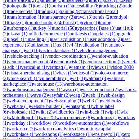
(
1
)
time-tracking
(
2
)
timeline
(
5
)
timesheets
(
2
)
tms
(
1
)
toast
(
1
)
tokens
(
3
)
tokopedia
(
1
)
tools
(
1
)
tourism
(
1
)
traceability
(
6
)
tracking
(
2
)
trade
(
1
)
trade-secrets
(
1
)
trading
(
1
)
training
(
8
)
transactional-email
(
1
)
transformation
(
1
)
transparency
(
3
)
travel
(
3
)
trends
(
2
)
trendyol
(
1
)
triage
(
1
)
troubleshooting
(
40
)
trust
(
1
)
tryton
(
1
)
tuning
(
2
)
turborepo
(
1
)
turkey
(
4
)
tutorial
(
50
)
typescript
(
4
)
uae
(
3
)
uat
(
1
)
uk
(
2
)
uk-vat
(
1
)
unified-commerce
(
1
)
unit-tests
(
1
)
updates
(
1
)
upgrade
(
3
)
upsell
(
1
)
upselling
(
1
)
user-acquisition
(
1
)
user-adoption
(
2
)
user-
experience
(
3
)
utilization
(
1
)
ux
(
1
)
v4
(
1
)
validation
(
1
)
variance-
analysis
(
1
)
vat
(
16
)
vector-database
(
1
)
vehicle-management
(
1
)
vehicle-tracking
(
1
)
vendor-coordination
(
1
)
vendor-evaluation
(
1
)
vendor-management
(
4
)
vendor-risk
(
1
)
vendor-selection
(
2
)
vercel-
ai-sdk
(
1
)
vertical-ai
(
1
)
vertipaq
(
1
)
vietnam
(
1
)
views
(
1
)
vision-2030
(
1
)
visual-merchandising
(
1
)
vitest
(
1
)
voice-ai
(
1
)
voice-commerce
(
2
)
voice-search
(
1
)
vulnerability
(
1
)
waf
(
1
)
walmart
(
3
)
walmart-
marketplace
(
1
)
warehouse
(
13
)
warehouse-automation
(
2
)
warehouse-management
(
1
)
wasm
(
1
)
waste-reduction
(
2
)
watsonx-
orchestrate
(
1
)
wave
(
2
)
wayfair
(
2
)
wcag
(
2
)
web
(
1
)
web-design
(
2
)
web-development
(
1
)
web-scraping
(
1
)
web3
(
1
)
webhooks
(
7
)
website
(
1
)
website-builder
(
1
)
whatsapp
(
1
)
white-label
(
6
)
wholesale
(
12
)
wiki
(
2
)
wildberries
(
1
)
win-back
(
1
)
wip
(
1
)
wix
(
2
)
wkhtmltopdf
(
1
)
wms
(
5
)
woocommerce
(
8
)
wordpress
(
1
)
work-os
(
1
)
workday
(
1
)
workflow
(
9
)
workflow-automation
(
1
)
workflows
(
2
)
workforce
(
7
)
workforce-analytics
(
1
)
working-capital
(
1
)
workplace
(
1
)
workshops
(
1
)
workspace
(
1
)
wps-payroll
(
1
)
xero