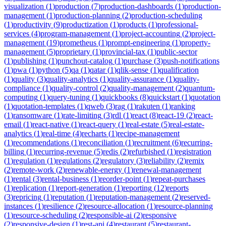
visualization
(
1
)
production
(
7
)
production-dashboards
(
1
)
production-
management
(
1
)
production-planning
(
2
)
production-scheduling
(
1
)
productivity
(
9
)
productization
(
1
)
products
(
1
)
professional-
services
(
4
)
program-management
(
1
)
project-accounting
(
2
)
project-
management
(
19
)
prometheus
(
1
)
prompt-engineering
(
1
)
property-
management
(
5
)
proprietary
(
1
)
provincial-tax
(
1
)
public-sector
(
1
)
publishing
(
1
)
punchout-catalog
(
1
)
purchase
(
3
)
push-notifications
(
1
)
pwa
(
1
)
python
(
5
)
qa
(
1
)
qatar
(
1
)
qlik-sense
(
1
)
qualification
(
1
)
quality
(
3
)
quality-analytics
(
1
)
quality-assurance
(
1
)
quality-
compliance
(
1
)
quality-control
(
2
)
quality-management
(
2
)
quantum-
computing
(
1
)
query-tuning
(
1
)
quickbooks
(
8
)
quickstart
(
1
)
quotation
(
1
)
quotation-templates
(
1
)
qweb
(
3
)
rag
(
1
)
rakuten
(
1
)
ranking
(
1
)
ransomware
(
1
)
rate-limiting
(
3
)
rdl
(
1
)
react
(
8
)
react-19
(
2
)
react-
email
(
1
)
react-native
(
1
)
react-query
(
1
)
real-estate
(
5
)
real-estate-
analytics
(
1
)
real-time
(
4
)
recharts
(
1
)
recipe-management
(
1
)
recommendations
(
1
)
reconciliation
(
1
)
recruitment
(
6
)
recurring-
billing
(
1
)
recurring-revenue
(
5
)
redis
(
2
)
refurbished
(
1
)
registration
(
1
)
regulation
(
1
)
regulations
(
2
)
regulatory
(
3
)
reliability
(
2
)
remix
(
2
)
remote-work
(
2
)
renewable-energy
(
1
)
renewal-management
(
1
)
rental
(
3
)
rental-business
(
1
)
reorder-point
(
1
)
repeat-purchases
(
1
)
replication
(
1
)
report-generation
(
1
)
reporting
(
12
)
reports
(
3
)
repricing
(
1
)
reputation
(
1
)
reputation-management
(
2
)
reserved-
instances
(
1
)
resilience
(
2
)
resource-allocation
(
1
)
resource-planning
(
1
)
resource-scheduling
(
2
)
responsible-ai
(
2
)
responsive
(
2
)
responsive-design
(
1
)
rest-api
(
4
)
restaurant
(
5
)
restaurant-