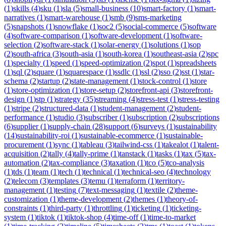
(
1
)
skills
(
4
)
sku
(
1
)
sla
(
5
)
small-business
(
10
)
smart-factory
(
1
)
smart-
narratives
(
1
)
smart-warehouse
(
1
)
smb
(
9
)
sms-marketing
(
5
)
snapshots
(
1
)
snowflake
(
1
)
soc2
(
5
)
social-commerce
(
5
)
software
(
4
)
software-comparison
(
1
)
software-development
(
1
)
software-
selection
(
2
)
software-stack
(
1
)
solar-energy
(
1
)
solutions
(
1
)
sop
(
2
)
south-africa
(
3
)
south-asia
(
1
)
south-korea
(
1
)
southeast-asia
(
2
)
spc
(
1
)
specialty
(
1
)
speed
(
1
)
speed-optimization
(
2
)
spot
(
1
)
spreadsheets
(
1
)
sql
(
2
)
square
(
1
)
squarespace
(
1
)
ssdlc
(
1
)
ssl
(
2
)
sso
(
2
)
sst
(
1
)
star-
schema
(
2
)
startup
(
2
)
state-management
(
1
)
stock-control
(
1
)
store
(
1
)
store-optimization
(
1
)
store-setup
(
2
)
storefront-api
(
3
)
storefront-
design
(
1
)
stp
(
1
)
strategy
(
35
)
streaming
(
4
)
stress-test
(
1
)
stress-testing
(
1
)
stripe
(
2
)
structured-data
(
1
)
student-management
(
2
)
student-
performance
(
1
)
studio
(
3
)
subscriber
(
1
)
subscription
(
2
)
subscriptions
(
6
)
supplier
(
1
)
supply-chain
(
28
)
support
(
6
)
surveys
(
1
)
sustainability
(
14
)
sustainability-roi
(
1
)
sustainable-ecommerce
(
1
)
sustainable-
procurement
(
1
)
sync
(
1
)
tableau
(
3
)
tailwind-css
(
1
)
takealot
(
1
)
talent-
acquisition
(
2
)
tally
(
4
)
tally-prime
(
1
)
tanstack
(
1
)
tasks
(
1
)
tax
(
5
)
tax-
automation
(
2
)
tax-compliance
(
3
)
taxation
(
1
)
tco
(
5
)
tco-analysis
(
1
)
tds
(
1
)
team
(
1
)
tech
(
1
)
technical
(
1
)
technical-seo
(
4
)
technology
(
2
)
telecom
(
3
)
templates
(
3
)
temu
(
1
)
terraform
(
1
)
territory-
management
(
1
)
testing
(
7
)
text-messaging
(
1
)
textile
(
2
)
theme-
customization
(
1
)
theme-development
(
2
)
themes
(
1
)
theory-of-
constraints
(
1
)
third-party
(
1
)
throttling
(
1
)
ticketing
(
1
)
ticketing-
system
(
1
)
tiktok
(
1
)
tiktok-shop
(
4
)
time-off
(
1
)
time-to-market