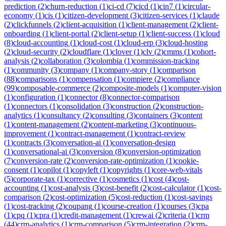
prediction
(
2
)
churn-reduction
(
1
)
ci-cd
(
7
)
cicd
(
1
)
cin7
(
1
)
circular-
economy
(
1
)
cis
(
1
)
citizen-development
(
3
)
citizen-services
(
1
)
claude
(
2
)
clickfunnels
(
2
)
client-acquisition
(
1
)
client-management
(
2
)
client-
onboarding
(
1
)
client-portal
(
2
)
client-setup
(
1
)
client-success
(
1
)
cloud
(
8
)
cloud-accounting
(
1
)
cloud-cost
(
1
)
cloud-erp
(
3
)
cloud-hosting
(
2
)
cloud-security
(
2
)
cloudflare
(
1
)
clover
(
1
)
clv
(
2
)
cmms
(
1
)
cohort-
analysis
(
2
)
collaboration
(
3
)
colombia
(
1
)
commission-tracking
(
1
)
community
(
3
)
company
(
1
)
company-story
(
1
)
comparison
(
88
)
comparisons
(
1
)
compensation
(
1
)
compiere
(
2
)
compliance
(
99
)
composable-commerce
(
2
)
composite-models
(
1
)
computer-vision
(
1
)
configuration
(
1
)
connector
(
8
)
connector-comparison
(
1
)
connectors
(
1
)
consolidation
(
3
)
construction
(
2
)
construction-
analytics
(
1
)
consultancy
(
2
)
consulting
(
3
)
containers
(
3
)
content
(
1
)
content-management
(
2
)
content-marketing
(
3
)
continuous-
improvement
(
1
)
contract-management
(
1
)
contract-review
(
1
)
contracts
(
3
)
conversation-ai
(
1
)
conversation-design
(
1
)
conversational-ai
(
3
)
conversion
(
8
)
conversion-optimization
(
7
)
conversion-rate
(
2
)
conversion-rate-optimization
(
1
)
cookie-
consent
(
1
)
copilot
(
1
)
copyleft
(
1
)
copyrights
(
1
)
core-web-vitals
(
5
)
corporate-tax
(
1
)
corrective
(
1
)
cosmetics
(
1
)
cost
(
4
)
cost-
accounting
(
1
)
cost-analysis
(
3
)
cost-benefit
(
2
)
cost-calculator
(
1
)
cost-
comparison
(
2
)
cost-optimization
(
5
)
cost-reduction
(
1
)
cost-savings
(
1
)
cost-tracking
(
2
)
coupang
(
1
)
course-creation
(
1
)
courses
(
3
)
cpa
(
1
)
cpq
(
1
)
cpra
(
1
)
credit-management
(
1
)
crewai
(
2
)
criteria
(
1
)
crm
(
44
)
crm-analytics
(
1
)
crm-comparison
(
5
)
crm-integration
(
2
)
crm-