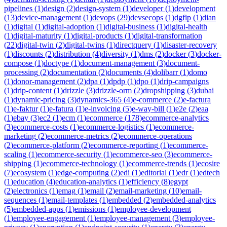
pipelines
(
1
)
design
(
2
)
design-system
(
1
)
developer
(
1
)
development
(
13
)
device-management
(
1
)
devops
(
29
)
devsecops
(
1
)
dgfip
(
1
)
dian
(
1
)
digital
(
1
)
digital-adoption
(
1
)
digital-business
(
1
)
digital-health
(
1
)
digital-maturity
(
1
)
digital-products
(
1
)
digital-transformation
(
22
)
digital-twin
(
2
)
digital-twins
(
1
)
directquery
(
1
)
disaster-recovery
(
1
)
discounts
(
2
)
distribution
(
4
)
diversity
(
1
)
dms
(
2
)
docker
(
3
)
docker-
compose
(
1
)
doctype
(
1
)
document-management
(
3
)
document-
processing
(
2
)
documentation
(
2
)
documents
(
4
)
dolibarr
(
1
)
domo
(
1
)
donor-management
(
2
)
dpa
(
1
)
dpdp
(
1
)
dpo
(
1
)
drip-campaigns
(
1
)
drip-content
(
1
)
drizzle
(
3
)
drizzle-orm
(
2
)
dropshipping
(
3
)
dubai
(
1
)
dynamic-pricing
(
3
)
dynamics-365
(
4
)
e-commerce
(
2
)
e-factura
(
1
)
e-faktur
(
1
)
e-fatura
(
1
)
e-invoicing
(
5
)
e-way-bill
(
1
)
e2e
(
2
)
eaa
(
1
)
ebay
(
3
)
ec2
(
1
)
ecm
(
1
)
ecommerce
(
178
)
ecommerce-analytics
(
3
)
ecommerce-costs
(
1
)
ecommerce-logistics
(
1
)
ecommerce-
marketing
(
2
)
ecommerce-metrics
(
2
)
ecommerce-operations
(
2
)
ecommerce-platform
(
2
)
ecommerce-reporting
(
1
)
ecommerce-
scaling
(
1
)
ecommerce-security
(
1
)
ecommerce-seo
(
3
)
ecommerce-
shipping
(
1
)
ecommerce-technology
(
1
)
ecommerce-trends
(
1
)
ecosire
(
7
)
ecosystem
(
1
)
edge-computing
(
2
)
edi
(
1
)
editorial
(
1
)
edr
(
1
)
edtech
(
1
)
education
(
4
)
education-analytics
(
1
)
efficiency
(
8
)
egypt
(
2
)
electronics
(
1
)
emag
(
1
)
email
(
2
)
email-marketing
(
10
)
email-
sequences
(
1
)
email-templates
(
1
)
embedded
(
2
)
embedded-analytics
(
5
)
embedded-apps
(
1
)
emissions
(
1
)
employee-development
(
1
)
employee-engagement
(
1
)
employee-management
(
3
)
employee-