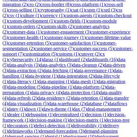
migration
(
2
)
cro
(
2
)
cross-border
(
8
)
cross-platform
(
1
)
cross-sell
(
1
)
cross-selling
(
1
)
cryptography
(
1
)
csat
(
1
)
cspm
(
1
)
csrd
(
3
)
css
(
2
)
csv
(
1
)
culture
(
1
)
currency
(
1
)
custom-agents
(
1
)
custom-checkout
(
1
)
custom-development
(
1
)
custom-fields
(
1
)
custom-module
(
1
)
custom-orders
(
2
)
custom-skills
(
2
)
customer-analytics
(
2
)
customer-data
(
1
)
customer-engagement
(
3
)
customer-experience
(
5
)
customer-health
(
1
)
customer-journey
(
1
)
customer-lifetime-value
(
3
)
customer-retention
(
5
)
customer-satisfaction
(
1
)
customer-
segmentation
(
2
)
customer-service
(
7
)
customer-success
(
5
)
customer-
support
(
7
)
customization
(
5
)
customs
(
1
)
cutover
(
2
)
cx
(
1
)
cybersecurity
(
14
)
daraz
(
1
)
dashboard
(
2
)
dashboards
(
16
)
data
(
5
)
data-analysis
(
3
)
data-analytics
(
3
)
data-cleanup
(
2
)
data-driven
(
3
)
data-extraction
(
2
)
data-fetching
(
1
)
data-governance
(
1
)
data-
handling
(
1
)
data-hygiene
(
1
)
data-integration
(
2
)
data-lifecycle
(
1
)
data-literacy
(
1
)
data-mapping
(
1
)
data-mesh
(
1
)
data-migration
(
8
)
data-modeling
(
5
)
data-pipeline
(
1
)
data-platform
(
2
)
data-
preparation
(
1
)
data-privacy
(
4
)
data-protection
(
14
)
data-quality
(
4
)
data-refresh
(
2
)
data-residency
(
2
)
data-retention
(
1
)
data-transfer
(
4
)
data-visualization
(
5
)
data-warehouse
(
2
)
database
(
7
)
dataflows
(
1
)
datev
(
1
)
dawn
(
1
)
dawn-theme
(
1
)
dax
(
7
)
deal-management
(
1
)
dealer
(
1
)
debugging
(
1
)
decentralized
(
1
)
decision
(
1
)
decision-
framework
(
1
)
decision-making
(
1
)
decision-matrix
(
1
)
decision-tree
(
1
)
decorators
(
1
)
defect-detection
(
1
)
deliverability
(
1
)
delivery
(
1
)
delmiaworks
(
1
)
demand-forecasting
(
3
)
demand-planning
(
4
)
demand-sensing
(
1
)
dental
(
1
)
deployment
(
10
)
deployment-