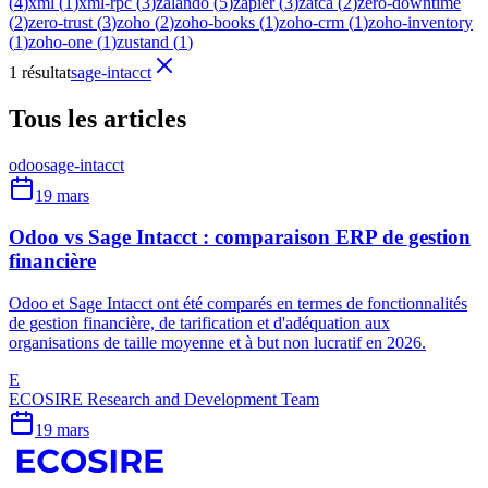
(
4
)
xml
(
1
)
xml-rpc
(
3
)
zalando
(
5
)
zapier
(
3
)
zatca
(
2
)
zero-downtime
(
2
)
zero-trust
(
3
)
zoho
(
2
)
zoho-books
(
1
)
zoho-crm
(
1
)
zoho-inventory
(
1
)
zoho-one
(
1
)
zustand
(
1
)
1 résultat
sage-intacct
Tous les articles
odoo
sage-intacct
19 mars
Odoo vs Sage Intacct : comparaison ERP de gestion
financière
Odoo et Sage Intacct ont été comparés en termes de fonctionnalités
de gestion financière, de tarification et d'adéquation aux
organisations de taille moyenne et à but non lucratif en 2026.
E
ECOSIRE Research and Development Team
19 mars