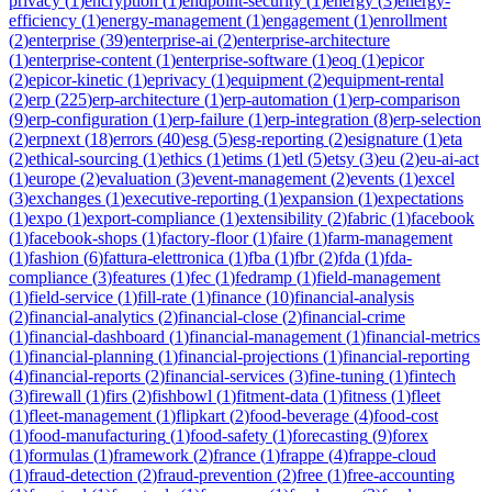
privacy
(
1
)
encryption
(
1
)
endpoint-security
(
1
)
energy
(
3
)
energy-
efficiency
(
1
)
energy-management
(
1
)
engagement
(
1
)
enrollment
(
2
)
enterprise
(
39
)
enterprise-ai
(
2
)
enterprise-architecture
(
1
)
enterprise-content
(
1
)
enterprise-software
(
1
)
eoq
(
1
)
epicor
(
2
)
epicor-kinetic
(
1
)
eprivacy
(
1
)
equipment
(
2
)
equipment-rental
(
2
)
erp
(
225
)
erp-architecture
(
1
)
erp-automation
(
1
)
erp-comparison
(
9
)
erp-configuration
(
1
)
erp-failure
(
1
)
erp-integration
(
8
)
erp-selection
(
2
)
erpnext
(
18
)
errors
(
40
)
esg
(
5
)
esg-reporting
(
2
)
esignature
(
1
)
eta
(
2
)
ethical-sourcing
(
1
)
ethics
(
1
)
etims
(
1
)
etl
(
5
)
etsy
(
3
)
eu
(
2
)
eu-ai-act
(
1
)
europe
(
2
)
evaluation
(
3
)
event-management
(
2
)
events
(
1
)
excel
(
3
)
exchanges
(
1
)
executive-reporting
(
1
)
expansion
(
1
)
expectations
(
1
)
expo
(
1
)
export-compliance
(
1
)
extensibility
(
2
)
fabric
(
1
)
facebook
(
1
)
facebook-shops
(
1
)
factory-floor
(
1
)
faire
(
1
)
farm-management
(
1
)
fashion
(
6
)
fattura-elettronica
(
1
)
fba
(
1
)
fbr
(
2
)
fda
(
1
)
fda-
compliance
(
3
)
features
(
1
)
fec
(
1
)
fedramp
(
1
)
field-management
(
1
)
field-service
(
1
)
fill-rate
(
1
)
finance
(
10
)
financial-analysis
(
2
)
financial-analytics
(
2
)
financial-close
(
2
)
financial-crime
(
1
)
financial-dashboard
(
1
)
financial-management
(
1
)
financial-metrics
(
1
)
financial-planning
(
1
)
financial-projections
(
1
)
financial-reporting
(
4
)
financial-reports
(
2
)
financial-services
(
3
)
fine-tuning
(
1
)
fintech
(
3
)
firewall
(
1
)
firs
(
2
)
fishbowl
(
1
)
fitment-data
(
1
)
fitness
(
1
)
fleet
(
1
)
fleet-management
(
1
)
flipkart
(
2
)
food-beverage
(
4
)
food-cost
(
1
)
food-manufacturing
(
1
)
food-safety
(
1
)
forecasting
(
9
)
forex
(
1
)
formulas
(
1
)
framework
(
2
)
france
(
1
)
frappe
(
4
)
frappe-cloud
(
1
)
fraud-detection
(
2
)
fraud-prevention
(
2
)
free
(
1
)
free-accounting