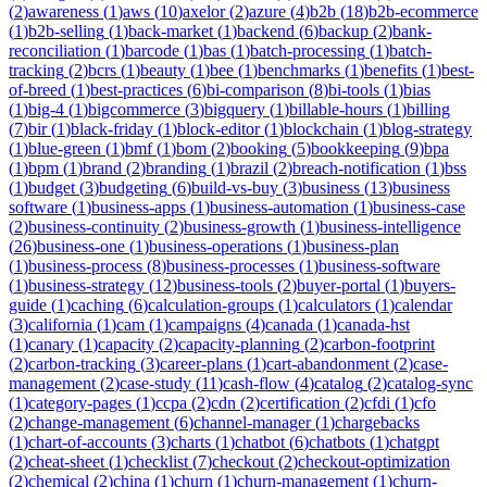
(
2
)
awareness
(
1
)
aws
(
10
)
axelor
(
2
)
azure
(
4
)
b2b
(
18
)
b2b-ecommerce
(
1
)
b2b-selling
(
1
)
back-market
(
1
)
backend
(
6
)
backup
(
2
)
bank-
reconciliation
(
1
)
barcode
(
1
)
bas
(
1
)
batch-processing
(
1
)
batch-
tracking
(
2
)
bcrs
(
1
)
beauty
(
1
)
bee
(
1
)
benchmarks
(
1
)
benefits
(
1
)
best-
of-breed
(
1
)
best-practices
(
6
)
bi-comparison
(
8
)
bi-tools
(
1
)
bias
(
1
)
big-4
(
1
)
bigcommerce
(
3
)
bigquery
(
1
)
billable-hours
(
1
)
billing
(
7
)
bir
(
1
)
black-friday
(
1
)
block-editor
(
1
)
blockchain
(
1
)
blog-strategy
(
1
)
blue-green
(
1
)
bmf
(
1
)
bom
(
2
)
booking
(
5
)
bookkeeping
(
9
)
bpa
(
1
)
bpm
(
1
)
brand
(
2
)
branding
(
1
)
brazil
(
2
)
breach-notification
(
1
)
bss
(
1
)
budget
(
3
)
budgeting
(
6
)
build-vs-buy
(
3
)
business
(
13
)
business
software
(
1
)
business-apps
(
1
)
business-automation
(
1
)
business-case
(
2
)
business-continuity
(
2
)
business-growth
(
1
)
business-intelligence
(
26
)
business-one
(
1
)
business-operations
(
1
)
business-plan
(
1
)
business-process
(
8
)
business-processes
(
1
)
business-software
(
1
)
business-strategy
(
12
)
business-tools
(
2
)
buyer-portal
(
1
)
buyers-
guide
(
1
)
caching
(
6
)
calculation-groups
(
1
)
calculators
(
1
)
calendar
(
3
)
california
(
1
)
cam
(
1
)
campaigns
(
4
)
canada
(
1
)
canada-hst
(
1
)
canary
(
1
)
capacity
(
2
)
capacity-planning
(
2
)
carbon-footprint
(
2
)
carbon-tracking
(
3
)
career-plans
(
1
)
cart-abandonment
(
2
)
case-
management
(
2
)
case-study
(
11
)
cash-flow
(
4
)
catalog
(
2
)
catalog-sync
(
1
)
category-pages
(
1
)
ccpa
(
2
)
cdn
(
2
)
certification
(
2
)
cfdi
(
1
)
cfo
(
2
)
change-management
(
6
)
channel-manager
(
1
)
chargebacks
(
1
)
chart-of-accounts
(
3
)
charts
(
1
)
chatbot
(
6
)
chatbots
(
1
)
chatgpt
(
2
)
cheat-sheet
(
1
)
checklist
(
7
)
checkout
(
2
)
checkout-optimization
(
2
)
chemical
(
2
)
china
(
1
)
churn
(
1
)
churn-management
(
1
)
churn-