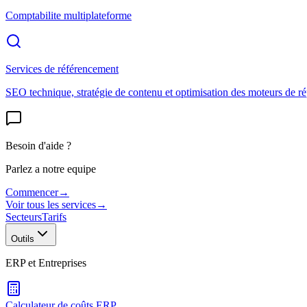
Comptabilite multiplateforme
Services de référencement
SEO technique, stratégie de contenu et optimisation des moteurs de r
Besoin d'aide ?
Parlez a notre equipe
Commencer
→
Voir tous les services
→
Secteurs
Tarifs
Outils
ERP et Entreprises
Calculateur de coûts ERP