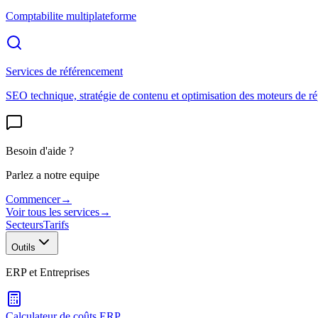
Comptabilite multiplateforme
Services de référencement
SEO technique, stratégie de contenu et optimisation des moteurs de r
Besoin d'aide ?
Parlez a notre equipe
Commencer
→
Voir tous les services
→
Secteurs
Tarifs
Outils
ERP et Entreprises
Calculateur de coûts ERP